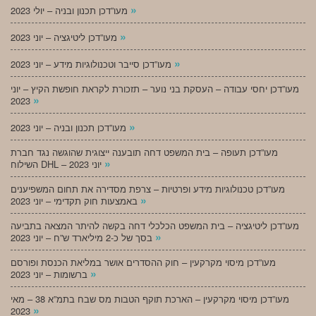
»
מעו”דכן תכנון ובניה – יולי 2023
»
מעו”דכן ליטיגציה – יוני 2023
»
מעו”דכן סייבר וטכנולוגיות מידע – יוני 2023
מעו”דכן יחסי עבודה – העסקת בני נוער – תזכורת לקראת חופשת הקיץ – יוני
»
2023
»
מעו”דכן תכנון ובניה – יוני 2023
מעו”דכן תעופה – בית המשפט דחה תובענה ייצוגית שהוגשה נגד חברת
»
השילוח DHL – יוני 2023
מעו”דכן טכנולוגיות מידע ופרטיות – צרפת מסדירה את תחום המשפיענים
»
באמצעות חוק תקדימי – יוני 2023
מעו”דכן ליטיגציה – בית המשפט הכלכלי דחה בקשה להיתר המצאה בתביעה
»
בסך של כ-2 מיליארד ש”ח – יוני 2023
מעו”דכן מיסוי מקרקעין – חוק ההסדרים אושר במליאת הכנסת ופורסם
»
ברשומות – יוני 2023
מעו”דכן מיסוי מקרקעין – הארכת תוקף הטבות מס שבח בתמ”א 38 – מאי
»
2023