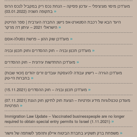
מעו”דכן מיסוי מוניציפלי – עדכון פסיקה – הנחת נכס ריק במקביל לנכס הרוס
»
בתקופה השניה (03.01.2022)
היעד הבא של רכבת הסטארט-אפ ניישן: החברה הערבית | ספר ההייטק
»
הישראלי 2021 – עיתון דה מרקר
»
מעו”דכן שוק ההון – פרשת נסטלה-אסם
»
מעו”דכן תכנון ובניה – חוק ההסדרים וחוק תכנון ובניה
»
מעו”דכן התחדשות עירונית – חוק ההסדרים
מעו”דכן הגירה – רישיון עבודה להעסקת עובדים זרים יהודים (זכאי שבות)
»
בחברות היי-טק
»
מעו”דכן תכנון ובניה – חוק ההסדרים (15.11.2021)
(07.11.2021) מעודכן טכנולוגיות מידע ופרטיות – הצעת חוק לתיקון חוק הגנת
»
הפרטיות
Immigration Law Update – Vaccinated businesspeople are no longer
»
required to obtain special entry permits to Israel (1.11.2021)
»
משפחת ברק תשקיע בחברת הביטוח איילון ותהפוך לשותפה של ווישור