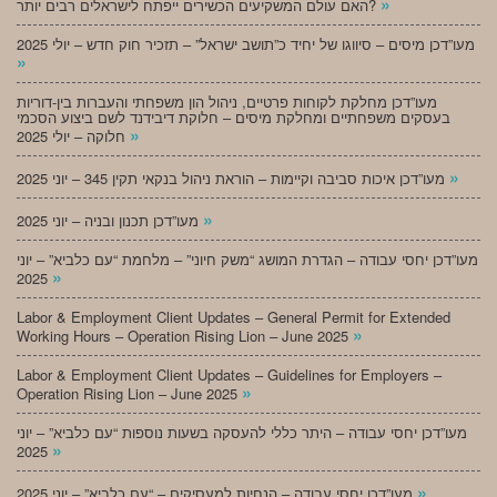
»
האם עולם המשקיעים הכשירים ייפתח לישראלים רבים יותר?
מעו”דכן מיסים – סיווגו של יחיד כ”תושב ישראל” – תזכיר חוק חדש – יולי 2025
»
מעו”דכן מחלקת לקוחות פרטיים, ניהול הון משפחתי והעברות בין-דוריות
בעסקים משפחתיים ומחלקת מיסים – חלוקת דיבידנד לשם ביצוע הסכמי
»
חלוקה – יולי 2025
»
מעו”דכן איכות סביבה וקיימות – הוראת ניהול בנקאי תקין 345 – יוני 2025
»
מעו”דכן תכנון ובניה – יוני 2025
מעו”דכן יחסי עבודה – הגדרת המושג “משק חיוני” – מלחמת “עם כלביא” – יוני
»
2025
Labor & Employment Client Updates – General Permit for Extended
»
Working Hours – Operation Rising Lion – June 2025
Labor & Employment Client Updates – Guidelines for Employers –
»
Operation Rising Lion – June 2025
מעו”דכן יחסי עבודה – היתר כללי להעסקה בשעות נוספות “עם כלביא” – יוני
»
2025
»
מעו”דכן יחסי עבודה – הנחיות למעסיקים – “עם כלביא” – יוני 2025