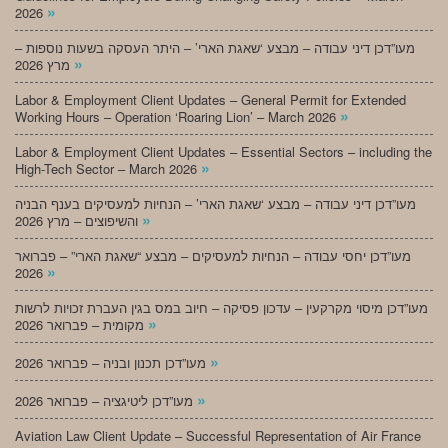
»
2026
מעו”דכן דיני עבודה – מבצע ‘שאגת הארי’ – היתר העסקה בשעות נוספות –
»
מרץ 2026
Labor & Employment Client Updates – General Permit for Extended
»
Working Hours – Operation ‘Roaring Lion’ – March 2026
Labor & Employment Client Updates – Essential Sectors – including the
»
High-Tech Sector – March 2026
מעו”דכן דיני עבודה – מבצע ‘שאגת הארי’ – הנחיות למעסיקים בענף הבניה
»
והשיפוצים – מרץ 2026
מעו”דכן יחסי עבודה – הנחיות למעסיקים – מבצע “שאגת הארי” – פברואר
»
2026
מעו”דכן מיסוי מקרקעין – עדכון פסיקה – חיוב במס בגין העברת זכויות לרשות
»
מקומית – פברואר 2026
»
מעו”דכן תכנון ובניה – פברואר 2026
»
מעו”דכן ליטיגציה – פברואר 2026
Aviation Law Client Update – Successful Representation of Air France