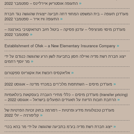
»
התעופה אוסטריאן איירליינס – ספטמבר 2022
מעו”דכן תעופה – בית המשפט המחוזי דחה תביעה ייצוגית שהוגשה נגד חברת
»
התעופה וויז אייר – ספטמבר 2022
מעו”דכן מיסוי מוניציפלי – עדכון פסיקה – ביטול חיוב רטרואקטיבי בארנונה –
»
ספטמבר 2022
»
Establishment of Ofek – a New Elementary Insurance Company
ייצוג חברת רשת מדיה ואיילה חסון בתביעת לשון הרע שהוגשה כנגדם על ידי
»
מר יוסף רחמים
»
אליאקסיס רוכשת את אקווריוס ספקטרום
»
מעו”דכן מיסים – השתתפות מלכ”רים במכרזי מדינה – אוגוסט 2022
מעו”דכן מיסים – כללי מחירי העברה בעסקאות בינלאומיות (transfer pricing)
»
– הרחבת חובות הדיווח על תאגידים הפועלים בישראל – אוגוסט 2022
מעו”דכן טכנולוגיות מידע ופרטיות – רפורמה בחוק זכויות הפרטיות של
»
קליפורניה – יולי 2022
»
ייצוג חברת רשת מדיה בע”מ בתביעה שהוגשה על-ידי מר בהא בכרי