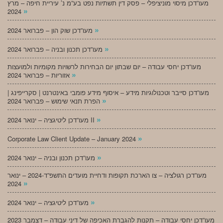
מעו”דכן מיסוי מוניציפלי – פסק דין תשתיות נפט בע”מ נ’ עיריית חיפה – מרץ
»
2024
»
מעו”דכן שוק הון – פברואר 2024
»
מעו”דכן תכנון ובניה – פברואר 2024
מעו”דכן יחסי עבודה – יום שבתון יום הבחירות לרשויות מקומיות ולמועצות
»
אזוריות – פברואר 2024
מעו”דכן סייבר וטכנולוגיות מידע – איסוף מידע פומבי באינטרנט | סקרייפינג |
»
הפרת תנאי שימוש – פברואר 2024
»
מעו”דכן ליטיגציה – ינואר 2024 II
»
Corporate Law Client Update – January 2024
»
מעו”דכן תכנון ובניה – ינואר 2024
מעו”דכן רגולציה – צו הארכת תקופות ודחיית מועדים התשפ”ד-2024 – ינואר
»
2024
»
מעו”דכן ליטיגציה – ינואר 2024
מעו”דכן יחסי עבודה – תקנות להגברת האכיפה של דיני עבודה – דצמבר 2023