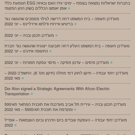
הטמעת כללי ESG בחברות ישראליות נמצאת בצומת – ימים יגידו האם ובאיזה
»
אופן יאומצו הכללים בשוק ההון המקומי
מעו”דכן תעופה – בית המשפט דחה דרישה לגילוי מסמכים שהוגשה נגד
»
בריטיש איירוויז ודלתא איירליינס – יוני 2022
»
מעו”דכן תכנון ובניה – יוני 2022
מעו”דכן תעופה – בית המשפט העליון דחה תובענה ייצוגית שהוגשה נגד חברת
»
התעופה איזיג’ט – יוני 2022
»
מעו”דכן מיסים – עדכון פסיקה – מיסוי עסקת תמורות – יוני 2022
מעו”דכן יחסי עבודה – תיקון לחוק דמי מחלה (תיקון מס’ 6), התשפ”ב-2022 –
»
מאי 2022
Dor Alon signed a Strategic Agreements With Afcon Electric
»
Transportation
מעו”דכן תכנון ובניה – עיריית תל אביב מעדכנת את תוכנית המתאר תא/500
»
ומקדמת את תוכנית תא/5500 – מאי 2022
מעו”דכן יחסי עבודה – העסקת עובדים ביום הזיכרון וביום העצמאות – אפריל
»
2022