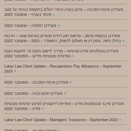
מעו”דכן איכות הסביבה – עדכון בעניין היתרי רעלים בתקופת הכרזה על מצב
»
מיוחד בעורף – אוקטובר 2023
»
מעו”דכן רגולציה – אוקטובר 2023
מעו”דכן בנקאות ומימון – פרסום חוק דחיית מועדים (הוראת שעה – חרבות
»
ברזל) (חוזה, פסק דין או תשלום לרשות), התשפ”ד – 2023 – אוקטובר 2023
מעו”דכן טכנולוגיות מידע ופרטיות – מדריך ליישום תקנה 15 לתקנות הגנת
»
הפרטיות (אבטחת מידע) – ספטמבר 2023
Labor Law Client Update – Recuperation Pay Allowance – September
»
2023
»
מעו”דכן איכות הסביבה – ספטמבר 2023
»
מעו”דכן תכנון ובניה – ספטמבר 2023
מעו”דכן סייבר וטכנולוגיות מידע – אחריות דירקטוריון לסיכוני פרטיות ואבטחת
»
מידע – ספטמבר 2023
»
Labor Law Client Update – Managers’ Insurance – September 2023
»
מעו”דכן שוק הון – ספטמבר 2023