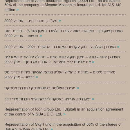
Representation of Alifim Insurance Agency (2002) Ltd., on the sale of
50% of the company to Menora Mivtachim Insurance Ltd. for NIS 140
»
million
»
מעו”דכן תכנון ובניה – אפריל 2022
מעו”דכן שוק הון – חוק שכר שווה לעובדת ולעובד (תיקון מס’ 6) – חובות דיווח
»
חדשות – אפריל 2022
»
מעו”דכן רגולציה – חוק עקרונות האסדרה, התשפ”ב-2021 – אפריל 2022
מעו”דכן יחסי עבודה – תיקון חוק עבודת נשים – תחולה על הורים המגדלים
»
את ילדיהם ללא סיוע של בן או בת זוג נוסף – מרץ 2022
מעו”דכן מיסים – פסיקת ביהמ”ש העליון בנושא הוצאות פיתוח לצרכי מס
»
רכישה – מרץ 2022
»
מכירת השליטה בגסטטנרטק לחברת מטריקס
»
ייצוג רפק אנרגיה בעסקה לרכישת שתי חברות מידי דלק
Representation of Icon Group Ltd. (iDigital) in an acquisition agreement
»
of the control of VISUAL D.G. Ltd.
Representation of Sky Fund in the acquisition of 50% of the shares of
»
Dolce Vita Way of Life Ltd.