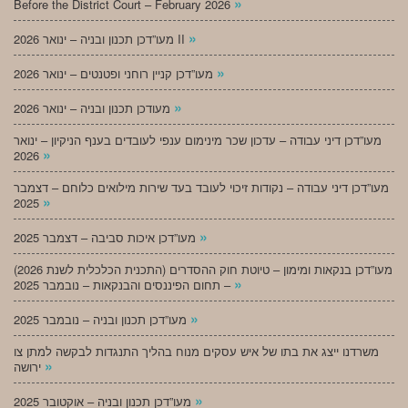
»
Before the District Court – February 2026
»
מעו”דכן תכנון ובניה – ינואר 2026 II
»
מעו”דכן קניין רוחני ופטנטים – ינואר 2026
»
מעודכן תכנון ובניה – ינואר 2026
מעו”דכן דיני עבודה – עדכון שכר מינימום ענפי לעובדים בענף הניקיון – ינואר
»
2026
מעו”דכן דיני עבודה – נקודות זיכוי לעובד בעד שירות מילואים כלוחם – דצמבר
»
2025
»
מעו”דכן איכות סביבה – דצמבר 2025
מעו”דכן בנקאות ומימון – טיוטת חוק ההסדרים (התכנית הכלכלית לשנת 2026)
»
– תחום הפיננסים והבנקאות – נובמבר 2025
»
מעו”דכן תכנון ובניה – נובמבר 2025
משרדנו ייצג את בתו של איש עסקים מנוח בהליך התנגדות לבקשה למתן צו
»
ירושה
»
מעו”דכן תכנון ובניה – אוקטובר 2025