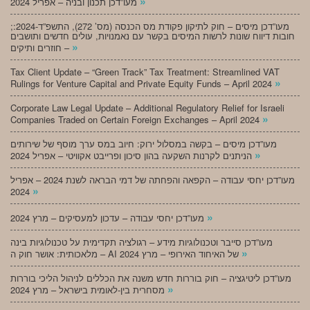
»
מעו”דכן תכנון ובניה – אפריל 2024
;מעו”דכן מיסים – חוק לתיקון פקודת מס הכנסה (מס’ 272), התשפ”ד-2024:
חובות דיווח שונות לרשות המיסים בקשר עם נאמנויות, עולים חדשים ותושבים
»
חוזרים ותיקים –
Tax Client Update – “Green Track” Tax Treatment: Streamlined VAT
»
Rulings for Venture Capital and Private Equity Funds – April 2024
Corporate Law Legal Update – Additional Regulatory Relief for Israeli
»
Companies Traded on Certain Foreign Exchanges – April 2024
מעו”דכן מיסים – בקשה במסלול ירוק: חיוב במס ערך מוסף של שירותים
»
הניתנים לקרנות השקעה בהון סיכון ופרייבט אקוויטי – אפריל 2024
מעו”דכן יחסי עבודה – הקפאה והפחתה של דמי הבראה לשנת 2024 – אפריל
»
2024
»
מעו”דכן יחסי עבודה – עדכון למעסיקים – מרץ 2024
מעו”דכן סייבר וטכנולוגיות מידע – רגולציה תקדימית על טכנולוגיות בינה
»
מלאכותית: אושר חוק ה – AI של האיחוד האירופי – מרץ 2024
מעו”דכן ליטיגציה – חוק בוררות חדש משנה את הכללים לניהול הליכי בוררות
»
מסחרית בין-לאומית בישראל – מרץ 2024