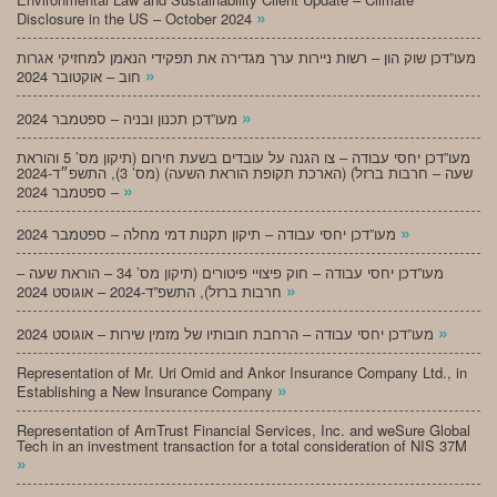
»
Disclosure in the US – October 2024
מעו”דכן שוק הון – רשות ניירות ערך מגדירה את תפקידי הנאמן למחזיקי אגרות
»
חוב – אוקטובר 2024
»
מעו”דכן תכנון ובניה – ספטמבר 2024
מעו”דכן יחסי עבודה – צו הגנה על עובדים בשעת חירום (תיקון מס’ 5 והוראת
שעה – חרבות ברזל) (הארכת תקופת הוראת השעה) (מס’ 3), התשפ״ד-2024
»
– ספטמבר 2024
»
מעו”דכן יחסי עבודה – תיקון תקנות דמי מחלה – ספטמבר 2024
מעו”דכן יחסי עבודה – חוק פיצויי פיטורים (תיקון מס’ 34 – הוראת שעה –
»
חרבות ברזל), התשפ”ד-2024 – אוגוסט 2024
»
מעו”דכן יחסי עבודה – הרחבת חובותיו של מזמין שירות – אוגוסט 2024
Representation of Mr. Uri Omid and Ankor Insurance Company Ltd., in
»
Establishing a New Insurance Company
Representation of AmTrust Financial Services, Inc. and weSure Global
Tech in an investment transaction for a total consideration of NIS 37M
»