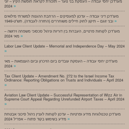
מעו”דכן יחסי עבודה – העסקת בני נוער – תזכורת לקראת חופשת הקיץ – יוני
»
2024
מעו”דכן דיני עבודה – עדכון למעסיקים – הרחבת ההגנות למשרתי מילואים
»
ובני זוגם – תיקון לחוק חיילים משוחררים (החזרה לעבודה), תש”ט-1949
מעו”דכן לקוחות פרטיים, העברות בין דוריות וניהול סכסוכי משפחה וירושה –
»
מאי 2024
Labor Law Client Update – Memorial and Independence Day – May 2024
»
מעו”דכן יחסי עבודה – העסקת עובדים ביום הזיכרון וביום העצמאות – מאי
»
2024
Tax Client Update – Amendment No. 272 to the Israel Income Tax
Ordinance: Reporting Obligations on Trusts and Individuals – April 2024
»
Aviation Law Client Update – Successful Representation of Wizz Air in
Supreme Court Appeal Regarding Unrefunded Airport Taxes – April 2024
»
מעו”דכן טכנולוגיות מידע ופרטיות – עדכון לקוחות לעניין ניהול סיכוני אבטחת
»
מידע בשימוש בקוד פתוח – אפריל 2024