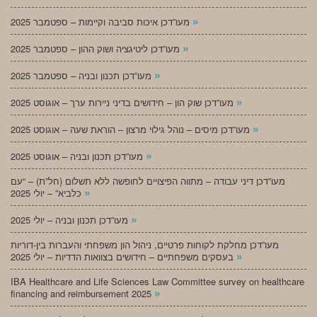
»
מעו”דכן איכות סביבה וקיימות – ספטמבר 2025
»
מעו”דכן ליטיגציה ושוק ההון – ספטמבר 2025
»
מעו”דכן תכנון ובניה – ספטמבר 2025
»
מעו”דכן שוק הון – חידושים בדיני ניירות ערך – אוגוסט 2025
»
מעו”דכן מיסים – נוהל גילוי מרצון – הוראת שעה – אוגוסט 2025
»
מעו”דכן תכנון ובניה – אוגוסט 2025
מעו”דכן דיני עבודה – מתווה הפיצויים לחופשה ללא תשלום (חל”ת) – “עם
»
כלביא” – יולי 2025
»
מעו”דכן תכנון ובניה – יולי 2025
מעו”דכן מחלקת לקוחות פרטיים, ניהול הון משפחתי והעברות בין-דוריות
»
בעסקים משפחתיים – חידושים בצוואות הדדיות – יולי 2025
IBA Healthcare and Life Sciences Law Committee survey on healthcare
»
financing and reimbursement 2025