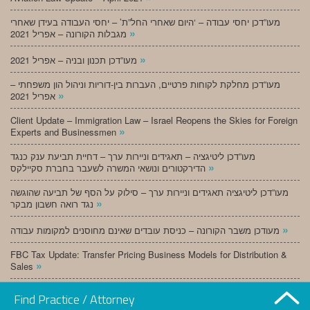
מעו”דכן יחסי עבודה – ‘היום שאחרי החל”ת’ – יחסי העבודה בעידן שאחרי
»
מגבלות הקורונה – אפריל 2021
»
מעו”דכן תכנון ובניה – אפריל 2021
מעו”דכן מחלקת לקוחות פרטיים, העברות בין-דוריות וניהול הון משפחתי –
»
אפריל 2021
Client Update – Immigration Law – Israel Reopens the Skies for Foreign
»
Experts and Businessmen
מעו”דכן ליטיגציה – תאגידים וניירות ערך – דחיית תביעת ענק כנגד
»
הדירקטורים ונושאי המשרה לשעבר בחברת סקיילקס
מעו”דכן ליטיגציה תאגידים וניירות ערך – סילוק על הסף של תביעה שהוגשה
»
נגד רואה חשבון מבקר
»
מעודכן משבר הקורונה – כניסת עובדים שאינם מחוסנים למקומות עבודה
FBC Tax Update: Transfer Pricing Business Models for Distribution &
»
Sales
»
מעו”דכן תכנון ובניה – מרץ 2021
Find Practice / Attorney