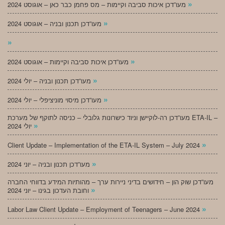
»
מעו”דכן איכות סביבה וקיימות – מס פחמן כבר כאן – אוגוסט 2024
»
מעו”דכן תכנון ובניה – אוגוסט 2024
»
»
מעו”דכן איכות סביבה וקיימות – אוגוסט 2024
»
מעו”דכן תכנון ובניה – יולי 2024
»
מעו”דכן מיסוי מוניציפלי – יולי 2024
מעו”דכן רה-לוקיישן וניוד כישרונות גלובלי – כניסה לתוקף של מערכת ETA-IL –
»
יולי 2024
»
Client Update – Implementation of the ETA-IL System – July 2024
»
מעו”דכן תכנון ובניה – יוני 2024
מעו”דכן שוק הון – חידושים בדיני ניירות ערך – מהותיות המידע בדווחי החברה
»
וחובת העדכון בגינו – יוני 2024
»
Labor Law Client Update – Employment of Teenagers – June 2024