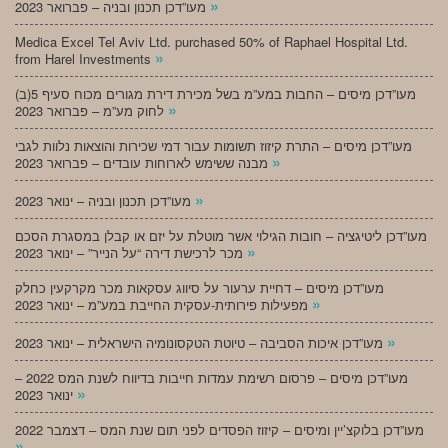
»
מעו”דכן תכנון ובניה – פברואר 2023
Medica Excel Tel Aviv Ltd. purchased 50% of Raphael Hospital Ltd.
»
from Harel Investments
מעו”דכן מיסים – החבות במע”מ בשל מכירת דירת מגורים מכוח סעיף 5(ב)
»
לחוק מע”מ – פברואר 2023
מעו”דכן מיסים – התרת קיזוז תשומות עבור דמי שכירות והוצאות נלוות לגבי
»
מבנה ששימש לארוחות עובדים – פברואר 2023
»
מעו”דכן תכנון ובניה – ינואר 2023
מעו”דכן ליטיגציה – חובות הגילוי אשר מוטלת על יזם או קבלן במסגרת הסכם
»
מכר לרכישת דירה “על הנייר” – ינואר 2023
מעו”דכן מיסים – דחיית ערעור על סיווג עסקאות מכר מקרקעין כחלק
»
מפעילות פירותית-עסקית החייבת במע”מ – ינואר 2023
»
מעו”דכן איכות הסביבה – טיוטת הטקסונומיה הישראלית – ינואר 2023
מעו”דכן מיסים – פרסום רשימת עמדות חייבות בדיווח לשנת המס 2022 –
»
ינואר 2023
מעו”דכן בלוקצ’יין ומיסים – קיזוז הפסדים לפני תום שנת המס – דצמבר 2022
»