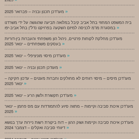
»
מעו”דכן תכנון ובניה – פברואר 2025
בית המשפט המחוזי בתל אביב קיבל במלואה תביעה שהוגשה על ידי משרדנו
»
במסגרת מו”מ לכניסה למיזם השקעה בפרויקט נדל”ן בתל אביב-יפו
מעו”דכן מחלקת לקוחות פרטיים, ניהול הון משפחתי והעברות בין-דוריות
»
בעסקים משפחתיים – ינואר 2025
»
מעו”דכן מיסוי מוניציפלי – ינואר 2025
»
מעודכן תכנון ובניה – ינואר 2025
מעו”דכן מיסים – מיסוי רווחים לא מחולקים וחברות מעטים – עדכון חקיקה –
»
ינואר 2025
»
מעו”דכן תקשורת ולשון הרע – ינואר 2025
מעו”דכן איכות סביבה וקיימות – מתווה סיוע להתמודדות עם מס פחמן – ינואר
»
2025
מעו”דכן איכות סביבה וקיימות ושוק ההון – דוח ביקורת רשות ניירות ערך בנושא
»
דיווחי סביבה ואקלים – דצמבר 2024
»