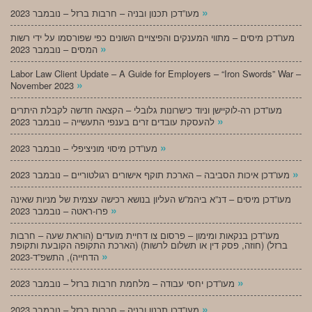
»
מעו”דכן תכנון ובניה – חרבות ברזל – נובמבר 2023
מעו”דכן מיסים – מתווי המענקים והפיצויים השונים כפי שפורסמו על ידי רשות
»
המסים – נובמבר 2023
Labor Law Client Update – A Guide for Employers – “Iron Swords” War –
»
November 2023
מעו”דכן רה-לוקיישן וניוד כישרונות גלובלי – הקצאה חדשה לקבלת היתרים
»
להעסקת עובדים זרים בענפי התעשייה – נובמבר 2023
»
מעו”דכן מיסוי מוניציפלי – נובמבר 2023
»
מעו”דכן איכות הסביבה – הארכת תוקף אישורים רגולטוריים – נובמבר 2023
מעו”דכן מיסים – דנ”א ביהמ”ש העליון בנושא רכישה עצמית של מניות שאינה
»
פרו-ראטה – נובמבר 2023
מעו”דכן בנקאות ומימון – פרסום צו דחיית מועדים (הוראת שעה – חרבות
ברזל) (חוזה, פסק דין או תשלום לרשות) (הארכת התקופה הקובעת ותקופת
»
הדחייה), התשפ”ד-2023
»
מעו”דכן יחסי עבודה – מלחמת חרבות ברזל – נובמבר 2023
»
מעו”דכן תכנון ובניה – חרבות ברזל – נובמבר 2023