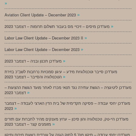
»
»
Aviation Client Update – December 2023
»
מעו”דכן מיסים – זיכויי מס בעבור תשלום תרומות – דצמבר 2023
»
Labor Law Client Update – December 2023 II
»
Labor Law Client Update – December 2023
»
מעו”דכן תכנון ובניה – דצמבר 2023
מעו”דכן סייבר וטכנולוגיות מידע – עיגון סמכויות נרחבות לשב”כ בזירת
»
הטכנולוגיה והסייבר – דצמבר 2023
מעו”דכן ליטיגציה – הגשת עתירה נגד תנאי מכרז לאחר מועד הגשת ההצעות –
»
דצמבר 2023
מעו”דכן יחסי עבודה – פסיקה תקדימית של בית הדין הארצי לעבודה – דצמבר
»
2023
מעו”דכן היי-טק, טכנולוגיה והון סיכון – ערוץ מענקים מהיר לחברות עם תזרים
»
מזומנים קצר – דצמבר 2023
מעו”דכן יחסי עבודה – תיקון מס’ 5 לחוק הגנה על עובדים בשעת חירום ותיקון