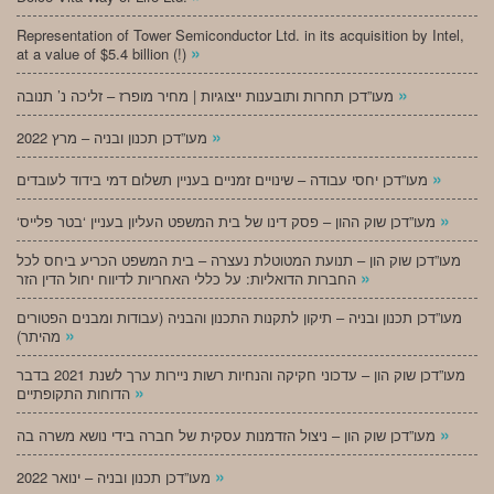
Representation of Tower Semiconductor Ltd. in its acquisition by Intel,
»
at a value of $5.4 billion (!)
»
מעו”דכן תחרות ותובענות ייצוגיות | מחיר מופרז – זליכה נ’ תנובה
»
מעו”דכן תכנון ובניה – מרץ 2022
»
מעו”דכן יחסי עבודה – שינויים זמניים בעניין תשלום דמי בידוד לעובדים
»
‘מעו”דכן שוק ההון – פסק דינו של בית המשפט העליון בעניין ‘בטר פלייס
מעו”דכן שוק הון – תנועת המטוטלת נעצרה – בית המשפט הכריע ביחס לכל
»
החברות הדואליות: על כללי האחריות לדיווח יחול הדין הזר
מעו”דכן תכנון ובניה – תיקון לתקנות התכנון והבניה (עבודות ומבנים הפטורים
»
מהיתר)
מעו”דכן שוק הון – עדכוני חקיקה והנחיות רשות ניירות ערך לשנת 2021 בדבר
»
הדוחות התקופתיים
»
מעו”דכן שוק הון – ניצול הזדמנות עסקית של חברה בידי נושא משרה בה
»
מעו”דכן תכנון ובניה – ינואר 2022