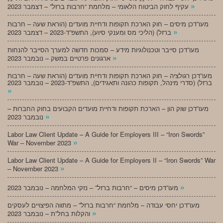
»
עקיף לחוק הביטוח הלאומי – מלחמת “חרבות ברזל” – דצמבר 2023
מעו”דכן מיסים – חוק הארכת תקופות ודחיית מועדים (הוראת שעה – חרבות
»
ברזל) (הליכי מס ומענקי סיוע), התשפ”ד-2023 – דצמבר 2023
מעו”דכן סייבר וטכנולוגיות מידע – סמכות חדשה למערך הסייבר להנחות
»
ארגונים פרטיים במשק – נובמבר 2023
מעו”דכן רגולציה – חוק הארכת תקופות ודחיית מועדים (הוראת שעה – חרבות
ברזל) (סדרי מינהל, תקופות כהונה ותאגידים), התשפ”ד-2023 – נובמבר 2023
»
מעו”דכן שוק הון – הארכת תקופות ודחיית מועדים הקבועים בחוק החברות –
»
נובמבר 2023
Labor Law Client Update – A Guide for Employers III – “Iron Swords”
»
War – November 2023
Labor Law Client Update – A Guide for Employers II – “Iron Swords” War
»
– November 2023
»
מעו”דכן מיסים – “חרבות ברזל” – נזקי המלחמה – נובמבר 2023
מעו”דכן יחסי עבודה – מלחמת “חרבות ברזל” – מתווה הפיצויים לעסקים
»
והקלות בחל”ת – נובמבר 2023