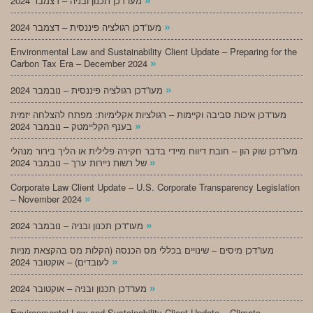
מעו”דכן תכנון ובניה – דצמבר 2024
»
מעו”דכן רגולציה פיננסית – דצמבר 2024
Environmental Law and Sustainability Client Update – Preparing for the
»
Carbon Tax Era – December 2024
»
מעו”דכן רגולציה פיננסית – נובמבר 2024
מעו”דכן איכות סביבה וקיימות – רגולציות אקלימיות: מפתח להצלחה יזמית
»
בענף הקליימטק – נובמבר 2024
מעו”דכן שוק הון – חובת דיווח מיידי בדבר חקירה פלילית או הליך בירור מנהלי
»
של רשות ניירות ערך – נובמבר 2024
Corporate Law Client Update – U.S. Corporate Transparency Legislation
»
– November 2024
»
מעו”דכן תכנון ובניה – נובמבר 2024
מעו”דכן מיסים – שינויים בכללי מס הכנסה (הקלות מס בהקצאת מניות
»
לעובדים) – אוקטובר 2024
»
מעו”דכן תכנון ובניה – אוקטובר 2024
Environmental Law and Sustainability Client Update – Climate