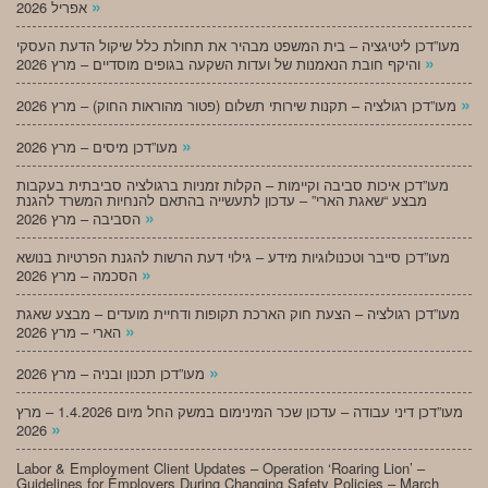
»
אפריל 2026
מעו”דכן ליטיגציה – בית המשפט מבהיר את תחולת כלל שיקול הדעת העסקי
»
והיקף חובת הנאמנות של ועדות השקעה בגופים מוסדיים – מרץ 2026
»
מעו”דכן רגולציה – תקנות שירותי תשלום (פטור מהוראות החוק) – מרץ 2026
»
מעו”דכן מיסים – מרץ 2026
מעו”דכן איכות סביבה וקיימות – הקלות זמניות ברגולציה סביבתית בעקבות
מבצע “שאגת הארי” – עדכון לתעשייה בהתאם להנחיות המשרד להגנת
»
הסביבה – מרץ 2026
מעו”דכן סייבר וטכנולוגיות מידע – גילוי דעת הרשות להגנת הפרטיות בנושא
»
הסכמה – מרץ 2026
מעו”דכן רגולציה – הצעת חוק הארכת תקופות ודחיית מועדים – מבצע שאגת
»
הארי – מרץ 2026
»
מעו”דכן תכנון ובניה – מרץ 2026
מעו”דכן דיני עבודה – עדכון שכר המינימום במשק החל מיום 1.4.2026 – מרץ
»
2026
Labor & Employment Client Updates – Operation ‘Roaring Lion’ –
Guidelines for Employers During Changing Safety Policies – March