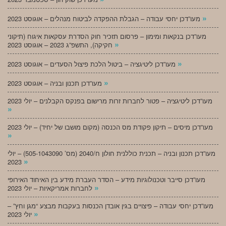
»
מעו”דכן יחסי עבודה – הגבלת ההפקדה לביטוח מנהלים – אוגוסט 2023
מעו”דכן בנקאות ומימון – פרסום תזכיר חוק הסדרת עסקאות איגוח (תיקוני
»
חקיקה), התשפ”ג 2023 – אוגוסט 2023
»
מעו”דכן ליטיגציה – ביטול הלכת פיצול הסעדים – אוגוסט 2023
»
מעו”דכן תכנון ובניה – אוגוסט 2023
מעו”דכן ליטיגציה – פטור לחברות זרות מרישום בפנקס הקבלנים – יולי 2023
»
מעו”דכן מיסים – תיקון פקודת מס הכנסה (מקום מושבו של יחיד) – יולי 2023
»
מעו”דכן תכנון ובניה – תכנית כוללנית חולון ח/2040 (מס’ 505-1043090) – יולי
»
2023
מעו”דכן סייבר וטכנולוגיות מידע – הסדר העברת מידע בין האיחוד האירופי
»
לחברות אמריקאיות – יולי 2023
מעו”דכן יחסי עבודה – פיצויים בגין אובדן הכנסות בעקבות מבצע “מגן וחץ” –
»
יולי 2023