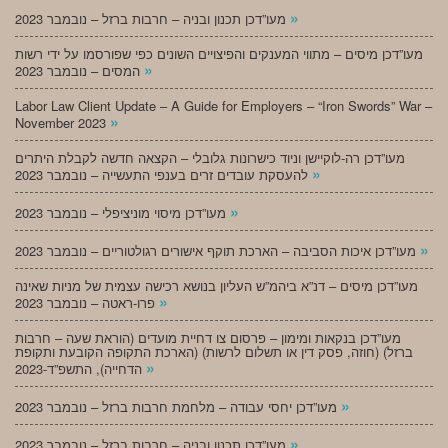
»
מעו”דכן תכנון ובניה – חרבות ברזל – נובמבר 2023
מעו”דכן מיסים – מתווי המענקים והפיצויים השונים כפי שפורסמו על ידי רשות
»
המסים – נובמבר 2023
Labor Law Client Update – A Guide for Employers – “Iron Swords” War –
»
November 2023
מעו”דכן רה-לוקיישן וניוד כישרונות גלובלי – הקצאה חדשה לקבלת היתרים
»
להעסקת עובדים זרים בענפי התעשייה – נובמבר 2023
»
מעו”דכן מיסוי מוניציפלי – נובמבר 2023
»
מעו”דכן איכות הסביבה – הארכת תוקף אישורים רגולטוריים – נובמבר 2023
מעו”דכן מיסים – דנ”א ביהמ”ש העליון בנושא רכישה עצמית של מניות שאינה
»
פרו-ראטה – נובמבר 2023
מעו”דכן בנקאות ומימון – פרסום צו דחיית מועדים (הוראת שעה – חרבות
ברזל) (חוזה, פסק דין או תשלום לרשות) (הארכת התקופה הקובעת ותקופת
»
הדחייה), התשפ”ד-2023
»
מעו”דכן יחסי עבודה – מלחמת חרבות ברזל – נובמבר 2023
»
מעו”דכן תכנון ובניה – חרבות ברזל – נובמבר 2023