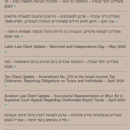
מעו”דכן יחסי עבודה – העסקת בני נוער – תזכורת לקראת חופשת הקיץ – יוני
»
2024
מעו”דכן דיני עבודה – עדכון למעסיקים – הרחבת ההגנות למשרתי מילואים
»
ובני זוגם – תיקון לחוק חיילים משוחררים (החזרה לעבודה), תש”ט-1949
מעו”דכן לקוחות פרטיים, העברות בין דוריות וניהול סכסוכי משפחה וירושה –
»
מאי 2024
Labor Law Client Update – Memorial and Independence Day – May 2024
»
מעו”דכן יחסי עבודה – העסקת עובדים ביום הזיכרון וביום העצמאות – מאי
»
2024
Tax Client Update – Amendment No. 272 to the Israel Income Tax
Ordinance: Reporting Obligations on Trusts and Individuals – April 2024
»
Aviation Law Client Update – Successful Representation of Wizz Air in
Supreme Court Appeal Regarding Unrefunded Airport Taxes – April 2024
»
מעו”דכן טכנולוגיות מידע ופרטיות – עדכון לקוחות לעניין ניהול סיכוני אבטחת
»
מידע בשימוש בקוד פתוח – אפריל 2024