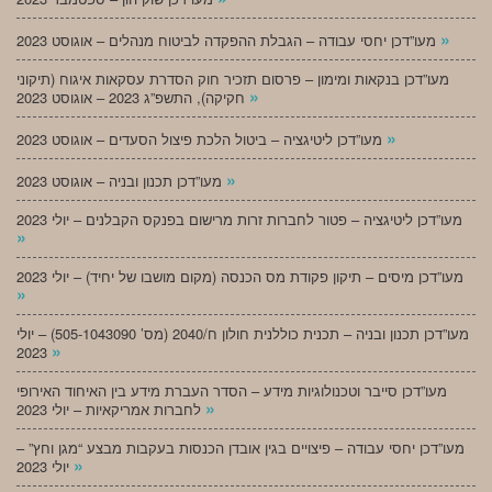
»
מעו”דכן יחסי עבודה – הגבלת ההפקדה לביטוח מנהלים – אוגוסט 2023
מעו”דכן בנקאות ומימון – פרסום תזכיר חוק הסדרת עסקאות איגוח (תיקוני
»
חקיקה), התשפ”ג 2023 – אוגוסט 2023
»
מעו”דכן ליטיגציה – ביטול הלכת פיצול הסעדים – אוגוסט 2023
»
מעו”דכן תכנון ובניה – אוגוסט 2023
מעו”דכן ליטיגציה – פטור לחברות זרות מרישום בפנקס הקבלנים – יולי 2023
»
מעו”דכן מיסים – תיקון פקודת מס הכנסה (מקום מושבו של יחיד) – יולי 2023
»
מעו”דכן תכנון ובניה – תכנית כוללנית חולון ח/2040 (מס’ 505-1043090) – יולי
»
2023
מעו”דכן סייבר וטכנולוגיות מידע – הסדר העברת מידע בין האיחוד האירופי
»
לחברות אמריקאיות – יולי 2023
מעו”דכן יחסי עבודה – פיצויים בגין אובדן הכנסות בעקבות מבצע “מגן וחץ” –
»
יולי 2023