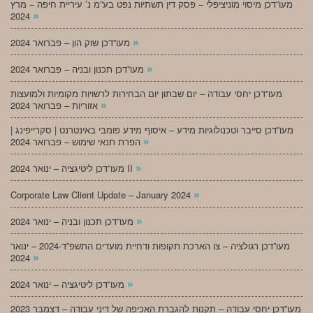
מעו”דכן מיסוי מוניציפלי – פסק דין תשתיות נפט בע”מ נ’ עיריית חיפה – מרץ
»
2024
»
מעו”דכן שוק הון – פברואר 2024
»
מעו”דכן תכנון ובניה – פברואר 2024
מעו”דכן יחסי עבודה – יום שבתון יום הבחירות לרשויות מקומיות ולמועצות
»
אזוריות – פברואר 2024
מעו”דכן סייבר וטכנולוגיות מידע – איסוף מידע פומבי באינטרנט | סקרייפינג |
»
הפרת תנאי שימוש – פברואר 2024
»
מעו”דכן ליטיגציה – ינואר 2024 II
»
Corporate Law Client Update – January 2024
»
מעו”דכן תכנון ובניה – ינואר 2024
מעו”דכן רגולציה – צו הארכת תקופות ודחיית מועדים התשפ”ד-2024 – ינואר
»
2024
»
מעו”דכן ליטיגציה – ינואר 2024
מעו”דכן יחסי עבודה – תקנות להגברת האכיפה של דיני עבודה – דצמבר 2023