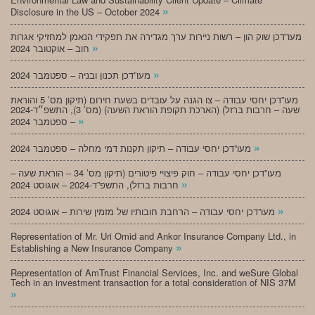
»
Disclosure in the US – October 2024
מעו”דכן שוק הון – רשות ניירות ערך מגדירה את תפקידי הנאמן למחזיקי אגרות
»
חוב – אוקטובר 2024
»
מעו”דכן תכנון ובניה – ספטמבר 2024
מעו”דכן יחסי עבודה – צו הגנה על עובדים בשעת חירום (תיקון מס’ 5 והוראת
שעה – חרבות ברזל) (הארכת תקופת הוראת השעה) (מס’ 3), התשפ״ד-2024
»
– ספטמבר 2024
»
מעו”דכן יחסי עבודה – תיקון תקנות דמי מחלה – ספטמבר 2024
מעו”דכן יחסי עבודה – חוק פיצויי פיטורים (תיקון מס’ 34 – הוראת שעה –
»
חרבות ברזל), התשפ”ד-2024 – אוגוסט 2024
»
מעו”דכן יחסי עבודה – הרחבת חובותיו של מזמין שירות – אוגוסט 2024
Representation of Mr. Uri Omid and Ankor Insurance Company Ltd., in
»
Establishing a New Insurance Company
Representation of AmTrust Financial Services, Inc. and weSure Global
Tech in an investment transaction for a total consideration of NIS 37M
»