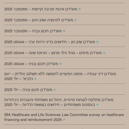
»
מעו”דכן איכות סביבה וקיימות – ספטמבר 2025
»
מעו”דכן ליטיגציה ושוק ההון – ספטמבר 2025
»
מעו”דכן תכנון ובניה – ספטמבר 2025
»
מעו”דכן שוק הון – חידושים בדיני ניירות ערך – אוגוסט 2025
»
מעו”דכן מיסים – נוהל גילוי מרצון – הוראת שעה – אוגוסט 2025
»
מעו”דכן תכנון ובניה – אוגוסט 2025
מעו”דכן דיני עבודה – מתווה הפיצויים לחופשה ללא תשלום (חל”ת) – “עם
»
כלביא” – יולי 2025
»
מעו”דכן תכנון ובניה – יולי 2025
מעו”דכן מחלקת לקוחות פרטיים, ניהול הון משפחתי והעברות בין-דוריות
»
בעסקים משפחתיים – חידושים בצוואות הדדיות – יולי 2025
IBA Healthcare and Life Sciences Law Committee survey on healthcare
»
financing and reimbursement 2025