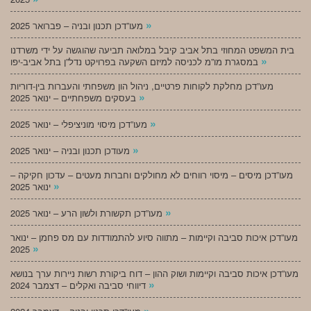
»
מעו”דכן תכנון ובניה – פברואר 2025
בית המשפט המחוזי בתל אביב קיבל במלואה תביעה שהוגשה על ידי משרדנו
»
במסגרת מו”מ לכניסה למיזם השקעה בפרויקט נדל”ן בתל אביב-יפו
מעו”דכן מחלקת לקוחות פרטיים, ניהול הון משפחתי והעברות בין-דוריות
»
בעסקים משפחתיים – ינואר 2025
»
מעו”דכן מיסוי מוניציפלי – ינואר 2025
»
מעודכן תכנון ובניה – ינואר 2025
מעו”דכן מיסים – מיסוי רווחים לא מחולקים וחברות מעטים – עדכון חקיקה –
»
ינואר 2025
»
מעו”דכן תקשורת ולשון הרע – ינואר 2025
מעו”דכן איכות סביבה וקיימות – מתווה סיוע להתמודדות עם מס פחמן – ינואר
»
2025
מעו”דכן איכות סביבה וקיימות ושוק ההון – דוח ביקורת רשות ניירות ערך בנושא
»
דיווחי סביבה ואקלים – דצמבר 2024
»