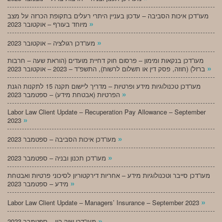
מעו”דכן איכות הסביבה – עדכון בעניין היתרי רעלים בתקופת הכרזה על מצב
»
מיוחד בעורף – אוקטובר 2023
»
מעו”דכן רגולציה – אוקטובר 2023
מעו”דכן בנקאות ומימון – פרסום חוק דחיית מועדים (הוראת שעה – חרבות
»
ברזל) (חוזה, פסק דין או תשלום לרשות), התשפ”ד – 2023 – אוקטובר 2023
מעו”דכן טכנולוגיות מידע ופרטיות – מדריך ליישום תקנה 15 לתקנות הגנת
»
הפרטיות (אבטחת מידע) – ספטמבר 2023
Labor Law Client Update – Recuperation Pay Allowance – September
»
2023
»
מעו”דכן איכות הסביבה – ספטמבר 2023
»
מעו”דכן תכנון ובניה – ספטמבר 2023
מעו”דכן סייבר וטכנולוגיות מידע – אחריות דירקטוריון לסיכוני פרטיות ואבטחת
»
מידע – ספטמבר 2023
»
Labor Law Client Update – Managers’ Insurance – September 2023
»
מעו”דכן שוק הון – ספטמבר 2023