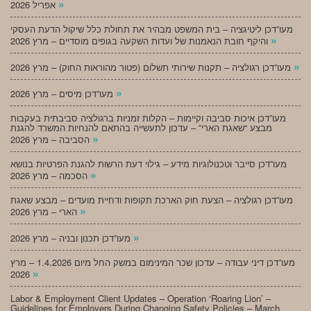
»
אפריל 2026
מעו”דכן ליטיגציה – בית המשפט מבהיר את תחולת כלל שיקול הדעת העסקי
»
והיקף חובת הנאמנות של ועדות השקעה בגופים מוסדיים – מרץ 2026
»
מעו”דכן רגולציה – תקנות שירותי תשלום (פטור מהוראות החוק) – מרץ 2026
»
מעו”דכן מיסים – מרץ 2026
מעו”דכן איכות סביבה וקיימות – הקלות זמניות ברגולציה סביבתית בעקבות
מבצע “שאגת הארי” – עדכון לתעשייה בהתאם להנחיות המשרד להגנת
»
הסביבה – מרץ 2026
מעו”דכן סייבר וטכנולוגיות מידע – גילוי דעת הרשות להגנת הפרטיות בנושא
»
הסכמה – מרץ 2026
מעו”דכן רגולציה – הצעת חוק הארכת תקופות ודחיית מועדים – מבצע שאגת
»
הארי – מרץ 2026
»
מעו”דכן תכנון ובניה – מרץ 2026
מעו”דכן דיני עבודה – עדכון שכר המינימום במשק החל מיום 1.4.2026 – מרץ
»
2026
Labor & Employment Client Updates – Operation ‘Roaring Lion’ –
Guidelines for Employers During Changing Safety Policies – March