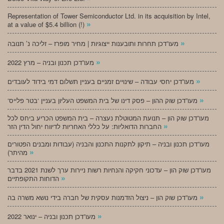
Representation of Tower Semiconductor Ltd. in its acquisition by Intel,
»
at a value of $5.4 billion (!)
»
מעו”דכן תחרות ותובענות ייצוגיות | מחיר מופרז – זליכה נ’ תנובה
»
מעו”דכן תכנון ובניה – מרץ 2022
»
מעו”דכן יחסי עבודה – שינויים זמניים בעניין תשלום דמי בידוד לעובדים
»
‘מעו”דכן שוק ההון – פסק דינו של בית המשפט העליון בעניין ‘בטר פלייס
מעו”דכן שוק הון – תנועת המטוטלת נעצרה – בית המשפט הכריע ביחס לכל
»
החברות הדואליות: על כללי האחריות לדיווח יחול הדין הזר
מעו”דכן תכנון ובניה – תיקון לתקנות התכנון והבניה (עבודות ומבנים הפטורים
»
מהיתר)
מעו”דכן שוק הון – עדכוני חקיקה והנחיות רשות ניירות ערך לשנת 2021 בדבר
»
הדוחות התקופתיים
»
מעו”דכן שוק הון – ניצול הזדמנות עסקית של חברה בידי נושא משרה בה
»
מעו”דכן תכנון ובניה – ינואר 2022