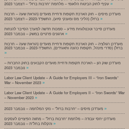
»
עקיף לחוק הביטוח הלאומי – מלחמת “חרבות ברזל” – דצמבר 2023
מעו”דכן מיסים – חוק הארכת תקופות ודחיית מועדים (הוראת שעה – חרבות
»
ברזל) (הליכי מס ומענקי סיוע), התשפ”ד-2023 – דצמבר 2023
מעו”דכן סייבר וטכנולוגיות מידע – סמכות חדשה למערך הסייבר להנחות
»
ארגונים פרטיים במשק – נובמבר 2023
מעו”דכן רגולציה – חוק הארכת תקופות ודחיית מועדים (הוראת שעה – חרבות
ברזל) (סדרי מינהל, תקופות כהונה ותאגידים), התשפ”ד-2023 – נובמבר 2023
»
מעו”דכן שוק הון – הארכת תקופות ודחיית מועדים הקבועים בחוק החברות –
»
נובמבר 2023
Labor Law Client Update – A Guide for Employers III – “Iron Swords”
»
War – November 2023
Labor Law Client Update – A Guide for Employers II – “Iron Swords” War
»
– November 2023
»
מעו”דכן מיסים – “חרבות ברזל” – נזקי המלחמה – נובמבר 2023
מעו”דכן יחסי עבודה – מלחמת “חרבות ברזל” – מתווה הפיצויים לעסקים
»
והקלות בחל”ת – נובמבר 2023