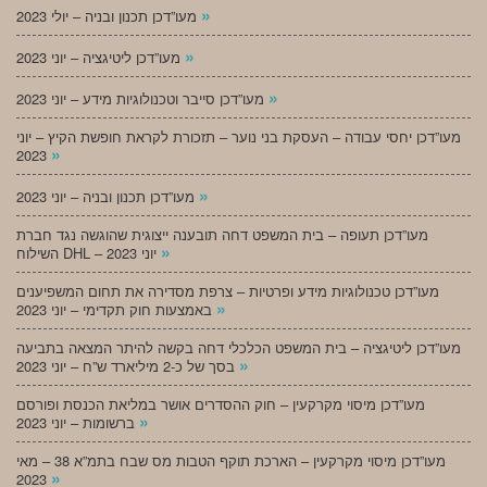
»
מעו”דכן תכנון ובניה – יולי 2023
»
מעו”דכן ליטיגציה – יוני 2023
»
מעו”דכן סייבר וטכנולוגיות מידע – יוני 2023
מעו”דכן יחסי עבודה – העסקת בני נוער – תזכורת לקראת חופשת הקיץ – יוני
»
2023
»
מעו”דכן תכנון ובניה – יוני 2023
מעו”דכן תעופה – בית המשפט דחה תובענה ייצוגית שהוגשה נגד חברת
»
השילוח DHL – יוני 2023
מעו”דכן טכנולוגיות מידע ופרטיות – צרפת מסדירה את תחום המשפיענים
»
באמצעות חוק תקדימי – יוני 2023
מעו”דכן ליטיגציה – בית המשפט הכלכלי דחה בקשה להיתר המצאה בתביעה
»
בסך של כ-2 מיליארד ש”ח – יוני 2023
מעו”דכן מיסוי מקרקעין – חוק ההסדרים אושר במליאת הכנסת ופורסם
»
ברשומות – יוני 2023
מעו”דכן מיסוי מקרקעין – הארכת תוקף הטבות מס שבח בתמ”א 38 – מאי
»
2023