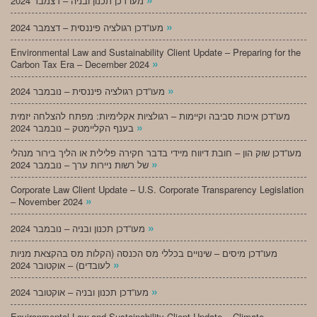
מעו”דכן תכנון ובניה – דצמבר 2024
»
מעו”דכן רגולציה פיננסית – דצמבר 2024
Environmental Law and Sustainability Client Update – Preparing for the
»
Carbon Tax Era – December 2024
»
מעו”דכן רגולציה פיננסית – נובמבר 2024
מעו”דכן איכות סביבה וקיימות – רגולציות אקלימיות: מפתח להצלחה יזמית
»
בענף הקליימטק – נובמבר 2024
מעו”דכן שוק הון – חובת דיווח מיידי בדבר חקירה פלילית או הליך בירור מנהלי
»
של רשות ניירות ערך – נובמבר 2024
Corporate Law Client Update – U.S. Corporate Transparency Legislation
»
– November 2024
»
מעו”דכן תכנון ובניה – נובמבר 2024
מעו”דכן מיסים – שינויים בכללי מס הכנסה (הקלות מס בהקצאת מניות
»
לעובדים) – אוקטובר 2024
»
מעו”דכן תכנון ובניה – אוקטובר 2024
Environmental Law and Sustainability Client Update – Climate