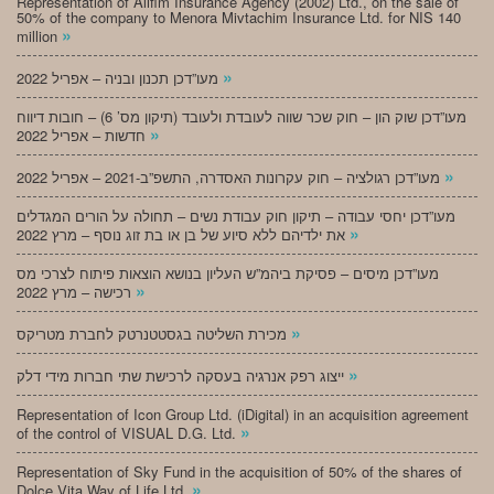
Representation of Alifim Insurance Agency (2002) Ltd., on the sale of
50% of the company to Menora Mivtachim Insurance Ltd. for NIS 140
»
million
»
מעו”דכן תכנון ובניה – אפריל 2022
מעו”דכן שוק הון – חוק שכר שווה לעובדת ולעובד (תיקון מס’ 6) – חובות דיווח
»
חדשות – אפריל 2022
»
מעו”דכן רגולציה – חוק עקרונות האסדרה, התשפ”ב-2021 – אפריל 2022
מעו”דכן יחסי עבודה – תיקון חוק עבודת נשים – תחולה על הורים המגדלים
»
את ילדיהם ללא סיוע של בן או בת זוג נוסף – מרץ 2022
מעו”דכן מיסים – פסיקת ביהמ”ש העליון בנושא הוצאות פיתוח לצרכי מס
»
רכישה – מרץ 2022
»
מכירת השליטה בגסטטנרטק לחברת מטריקס
»
ייצוג רפק אנרגיה בעסקה לרכישת שתי חברות מידי דלק
Representation of Icon Group Ltd. (iDigital) in an acquisition agreement
»
of the control of VISUAL D.G. Ltd.
Representation of Sky Fund in the acquisition of 50% of the shares of
»
Dolce Vita Way of Life Ltd.