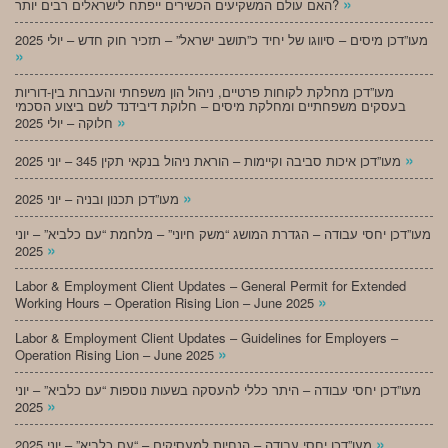
»
האם עולם המשקיעים הכשירים ייפתח לישראלים רבים יותר?
מעו”דכן מיסים – סיווגו של יחיד כ”תושב ישראל” – תזכיר חוק חדש – יולי 2025
»
מעו”דכן מחלקת לקוחות פרטיים, ניהול הון משפחתי והעברות בין-דוריות
בעסקים משפחתיים ומחלקת מיסים – חלוקת דיבידנד לשם ביצוע הסכמי
»
חלוקה – יולי 2025
»
מעו”דכן איכות סביבה וקיימות – הוראת ניהול בנקאי תקין 345 – יוני 2025
»
מעו”דכן תכנון ובניה – יוני 2025
מעו”דכן יחסי עבודה – הגדרת המושג “משק חיוני” – מלחמת “עם כלביא” – יוני
»
2025
Labor & Employment Client Updates – General Permit for Extended
»
Working Hours – Operation Rising Lion – June 2025
Labor & Employment Client Updates – Guidelines for Employers –
»
Operation Rising Lion – June 2025
מעו”דכן יחסי עבודה – היתר כללי להעסקה בשעות נוספות “עם כלביא” – יוני
»
2025
»
מעו”דכן יחסי עבודה – הנחיות למעסיקים – “עם כלביא” – יוני 2025