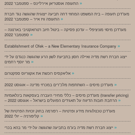
»
התעופה אוסטריאן איירליינס – ספטמבר 2022
מעו”דכן תעופה – בית המשפט המחוזי דחה תביעה ייצוגית שהוגשה נגד חברת
»
התעופה וויז אייר – ספטמבר 2022
מעו”דכן מיסוי מוניציפלי – עדכון פסיקה – ביטול חיוב רטרואקטיבי בארנונה –
»
ספטמבר 2022
»
Establishment of Ofek – a New Elementary Insurance Company
ייצוג חברת רשת מדיה ואיילה חסון בתביעת לשון הרע שהוגשה כנגדם על ידי
»
מר יוסף רחמים
»
אליאקסיס רוכשת את אקווריוס ספקטרום
»
מעו”דכן מיסים – השתתפות מלכ”רים במכרזי מדינה – אוגוסט 2022
מעו”דכן מיסים – כללי מחירי העברה בעסקאות בינלאומיות (transfer pricing)
»
– הרחבת חובות הדיווח על תאגידים הפועלים בישראל – אוגוסט 2022
מעו”דכן טכנולוגיות מידע ופרטיות – רפורמה בחוק זכויות הפרטיות של
»
קליפורניה – יולי 2022
»
ייצוג חברת רשת מדיה בע”מ בתביעה שהוגשה על-ידי מר בהא בכרי