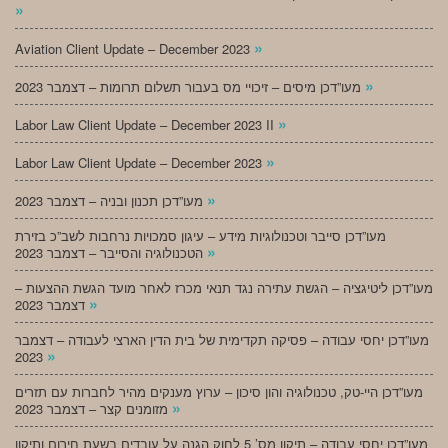
»
»
Aviation Client Update – December 2023
»
מעו”דכן מיסים – זיכויי מס בעבור תשלום תרומות – דצמבר 2023
»
Labor Law Client Update – December 2023 II
»
Labor Law Client Update – December 2023
»
מעו”דכן תכנון ובניה – דצמבר 2023
מעו”דכן סייבר וטכנולוגיות מידע – עיגון סמכויות נרחבות לשב”כ בזירת
»
הטכנולוגיה והסייבר – דצמבר 2023
מעו”דכן ליטיגציה – הגשת עתירה נגד תנאי מכרז לאחר מועד הגשת ההצעות –
»
דצמבר 2023
מעו”דכן יחסי עבודה – פסיקה תקדימית של בית הדין הארצי לעבודה – דצמבר
»
2023
מעו”דכן היי-טק, טכנולוגיה והון סיכון – ערוץ מענקים מהיר לחברות עם תזרים
»
מזומנים קצר – דצמבר 2023
מעו”דכן יחסי עבודה – תיקון מס’ 5 לחוק הגנה על עובדים בשעת חירום ותיקון