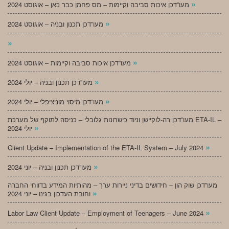
»
מעו”דכן איכות סביבה וקיימות – מס פחמן כבר כאן – אוגוסט 2024
»
מעו”דכן תכנון ובניה – אוגוסט 2024
»
»
מעו”דכן איכות סביבה וקיימות – אוגוסט 2024
»
מעו”דכן תכנון ובניה – יולי 2024
»
מעו”דכן מיסוי מוניציפלי – יולי 2024
מעו”דכן רה-לוקיישן וניוד כישרונות גלובלי – כניסה לתוקף של מערכת ETA-IL –
»
יולי 2024
»
Client Update – Implementation of the ETA-IL System – July 2024
»
מעו”דכן תכנון ובניה – יוני 2024
מעו”דכן שוק הון – חידושים בדיני ניירות ערך – מהותיות המידע בדווחי החברה
»
וחובת העדכון בגינו – יוני 2024
»
Labor Law Client Update – Employment of Teenagers – June 2024