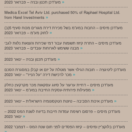
»
מעו”דכן תכנון ובניה – פברואר 2023
Medica Excel Tel Aviv Ltd. purchased 50% of Raphael Hospital Ltd.
»
from Harel Investments
מעו”דכן מיסים – החבות במע”מ בשל מכירת דירת מגורים מכוח סעיף 5(ב)
»
לחוק מע”מ – פברואר 2023
מעו”דכן מיסים – התרת קיזוז תשומות עבור דמי שכירות והוצאות נלוות לגבי
»
מבנה ששימש לארוחות עובדים – פברואר 2023
»
מעו”דכן תכנון ובניה – ינואר 2023
מעו”דכן ליטיגציה – חובות הגילוי אשר מוטלת על יזם או קבלן במסגרת הסכם
»
מכר לרכישת דירה “על הנייר” – ינואר 2023
מעו”דכן מיסים – דחיית ערעור על סיווג עסקאות מכר מקרקעין כחלק
»
מפעילות פירותית-עסקית החייבת במע”מ – ינואר 2023
»
מעו”דכן איכות הסביבה – טיוטת הטקסונומיה הישראלית – ינואר 2023
מעו”דכן מיסים – פרסום רשימת עמדות חייבות בדיווח לשנת המס 2022 –
»
ינואר 2023
מעו”דכן בלוקצ’יין ומיסים – קיזוז הפסדים לפני תום שנת המס – דצמבר 2022
»