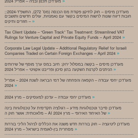
»
מעו”דכן תכנון ובניה – אפריל 2024
;מעו”דכן מיסים – חוק לתיקון פקודת מס הכנסה (מס’ 272), התשפ”ד-2024:
חובות דיווח שונות לרשות המיסים בקשר עם נאמנויות, עולים חדשים ותושבים
»
חוזרים ותיקים –
Tax Client Update – “Green Track” Tax Treatment: Streamlined VAT
»
Rulings for Venture Capital and Private Equity Funds – April 2024
Corporate Law Legal Update – Additional Regulatory Relief for Israeli
»
Companies Traded on Certain Foreign Exchanges – April 2024
מעו”דכן מיסים – בקשה במסלול ירוק: חיוב במס ערך מוסף של שירותים
»
הניתנים לקרנות השקעה בהון סיכון ופרייבט אקוויטי – אפריל 2024
מעו”דכן יחסי עבודה – הקפאה והפחתה של דמי הבראה לשנת 2024 – אפריל
»
2024
»
מעו”דכן יחסי עבודה – עדכון למעסיקים – מרץ 2024
מעו”דכן סייבר וטכנולוגיות מידע – רגולציה תקדימית על טכנולוגיות בינה
»
מלאכותית: אושר חוק ה – AI של האיחוד האירופי – מרץ 2024
מעו”דכן ליטיגציה – חוק בוררות חדש משנה את הכללים לניהול הליכי בוררות
»
מסחרית בין-לאומית בישראל – מרץ 2024