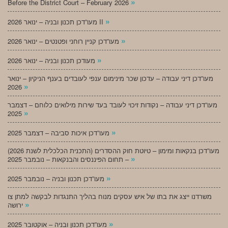
»
Before the District Court – February 2026
»
מעו”דכן תכנון ובניה – ינואר 2026 II
»
מעו”דכן קניין רוחני ופטנטים – ינואר 2026
»
מעודכן תכנון ובניה – ינואר 2026
מעו”דכן דיני עבודה – עדכון שכר מינימום ענפי לעובדים בענף הניקיון – ינואר
»
2026
מעו”דכן דיני עבודה – נקודות זיכוי לעובד בעד שירות מילואים כלוחם – דצמבר
»
2025
»
מעו”דכן איכות סביבה – דצמבר 2025
מעו”דכן בנקאות ומימון – טיוטת חוק ההסדרים (התכנית הכלכלית לשנת 2026)
»
– תחום הפיננסים והבנקאות – נובמבר 2025
»
מעו”דכן תכנון ובניה – נובמבר 2025
משרדנו ייצג את בתו של איש עסקים מנוח בהליך התנגדות לבקשה למתן צו
»
ירושה
»
מעו”דכן תכנון ובניה – אוקטובר 2025