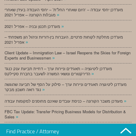
מעו”דכן יחסי עבודה – ‘היום שאחרי החל”ת’ – יחסי העבודה בעידן שאחרי
»
מגבלות הקורונה – אפריל 2021
»
מעו”דכן תכנון ובניה – אפריל 2021
מעו”דכן מחלקת לקוחות פרטיים, העברות בין-דוריות וניהול הון משפחתי –
»
אפריל 2021
Client Update – Immigration Law – Israel Reopens the Skies for Foreign
»
Experts and Businessmen
מעו”דכן ליטיגציה – תאגידים וניירות ערך – דחיית תביעת ענק כנגד
»
הדירקטורים ונושאי המשרה לשעבר בחברת סקיילקס
מעו”דכן ליטיגציה תאגידים וניירות ערך – סילוק על הסף של תביעה שהוגשה
»
נגד רואה חשבון מבקר
»
מעודכן משבר הקורונה – כניסת עובדים שאינם מחוסנים למקומות עבודה
FBC Tax Update: Transfer Pricing Business Models for Distribution &
»
Sales
»
מעו”דכן תכנון ובניה – מרץ 2021
Find Practice / Attorney