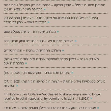
מעו”דכן מיסוי מוניציפלי – עדכון פסיקה – הנחת נכס ריק במקביל לנכס הרוס
»
בתקופה השניה (03.01.2022)
היעד הבא של רכבת הסטארט-אפ ניישן: החברה הערבית | ספר ההייטק
»
הישראלי 2021 – עיתון דה מרקר
»
מעו”דכן שוק ההון – פרשת נסטלה-אסם
»
מעו”דכן תכנון ובניה – חוק ההסדרים וחוק תכנון ובניה
»
מעו”דכן התחדשות עירונית – חוק ההסדרים
מעו”דכן הגירה – רישיון עבודה להעסקת עובדים זרים יהודים (זכאי שבות)
»
בחברות היי-טק
»
מעו”דכן תכנון ובניה – חוק ההסדרים (15.11.2021)
(07.11.2021) מעודכן טכנולוגיות מידע ופרטיות – הצעת חוק לתיקון חוק הגנת
»
הפרטיות
Immigration Law Update – Vaccinated businesspeople are no longer
»
required to obtain special entry permits to Israel (1.11.2021)
»
משפחת ברק תשקיע בחברת הביטוח איילון ותהפוך לשותפה של ווישור