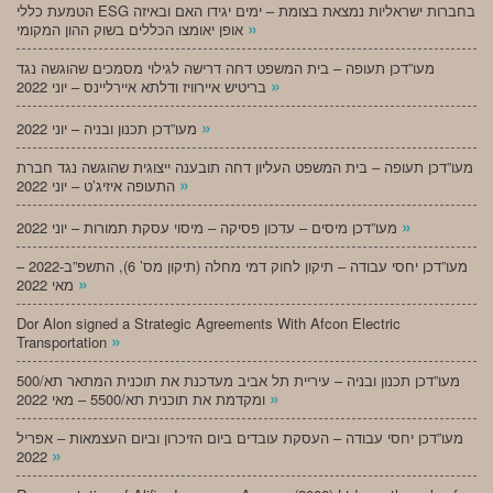
הטמעת כללי ESG בחברות ישראליות נמצאת בצומת – ימים יגידו האם ובאיזה
»
אופן יאומצו הכללים בשוק ההון המקומי
מעו”דכן תעופה – בית המשפט דחה דרישה לגילוי מסמכים שהוגשה נגד
»
בריטיש איירוויז ודלתא איירליינס – יוני 2022
»
מעו”דכן תכנון ובניה – יוני 2022
מעו”דכן תעופה – בית המשפט העליון דחה תובענה ייצוגית שהוגשה נגד חברת
»
התעופה איזיג’ט – יוני 2022
»
מעו”דכן מיסים – עדכון פסיקה – מיסוי עסקת תמורות – יוני 2022
מעו”דכן יחסי עבודה – תיקון לחוק דמי מחלה (תיקון מס’ 6), התשפ”ב-2022 –
»
מאי 2022
Dor Alon signed a Strategic Agreements With Afcon Electric
»
Transportation
מעו”דכן תכנון ובניה – עיריית תל אביב מעדכנת את תוכנית המתאר תא/500
»
ומקדמת את תוכנית תא/5500 – מאי 2022
מעו”דכן יחסי עבודה – העסקת עובדים ביום הזיכרון וביום העצמאות – אפריל
»
2022