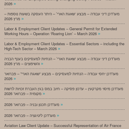
»
2026
מעו”דכן דיני עבודה – מבצע ‘שאגת הארי’ – היתר העסקה בשעות נוספות –
»
מרץ 2026
Labor & Employment Client Updates – General Permit for Extended
»
Working Hours – Operation ‘Roaring Lion’ – March 2026
Labor & Employment Client Updates – Essential Sectors – including the
»
High-Tech Sector – March 2026
מעו”דכן דיני עבודה – מבצע ‘שאגת הארי’ – הנחיות למעסיקים בענף הבניה
»
והשיפוצים – מרץ 2026
מעו”דכן יחסי עבודה – הנחיות למעסיקים – מבצע “שאגת הארי” – פברואר
»
2026
מעו”דכן מיסוי מקרקעין – עדכון פסיקה – חיוב במס בגין העברת זכויות לרשות
»
מקומית – פברואר 2026
»
מעו”דכן תכנון ובניה – פברואר 2026
»
מעו”דכן ליטיגציה – פברואר 2026
Aviation Law Client Update – Successful Representation of Air France