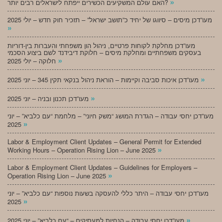
»
האם עולם המשקיעים הכשירים ייפתח לישראלים רבים יותר?
מעו”דכן מיסים – סיווגו של יחיד כ”תושב ישראל” – תזכיר חוק חדש – יולי 2025
»
מעו”דכן מחלקת לקוחות פרטיים, ניהול הון משפחתי והעברות בין-דוריות
בעסקים משפחתיים ומחלקת מיסים – חלוקת דיבידנד לשם ביצוע הסכמי
»
חלוקה – יולי 2025
»
מעו”דכן איכות סביבה וקיימות – הוראת ניהול בנקאי תקין 345 – יוני 2025
»
מעו”דכן תכנון ובניה – יוני 2025
מעו”דכן יחסי עבודה – הגדרת המושג “משק חיוני” – מלחמת “עם כלביא” – יוני
»
2025
Labor & Employment Client Updates – General Permit for Extended
»
Working Hours – Operation Rising Lion – June 2025
Labor & Employment Client Updates – Guidelines for Employers –
»
Operation Rising Lion – June 2025
מעו”דכן יחסי עבודה – היתר כללי להעסקה בשעות נוספות “עם כלביא” – יוני
»
2025
»
מעו”דכן יחסי עבודה – הנחיות למעסיקים – “עם כלביא” – יוני 2025