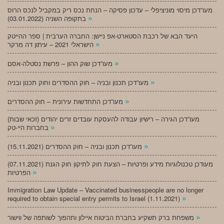
מעו”דכן מיסוי מוניציפלי – עדכון פסיקה – הנחת נכס ריק במקביל לנכס הרוס
»
בתקופה השניה (03.01.2022)
היעד הבא של רכבת הסטארט-אפ ניישן: החברה הערבית | ספר ההייטק
»
הישראלי 2021 – עיתון דה מרקר
»
מעו”דכן שוק ההון – פרשת נסטלה-אסם
»
מעו”דכן תכנון ובניה – חוק ההסדרים וחוק תכנון ובניה
»
מעו”דכן התחדשות עירונית – חוק ההסדרים
מעו”דכן הגירה – רישיון עבודה להעסקת עובדים זרים יהודים (זכאי שבות)
»
בחברות היי-טק
»
מעו”דכן תכנון ובניה – חוק ההסדרים (15.11.2021)
(07.11.2021) מעודכן טכנולוגיות מידע ופרטיות – הצעת חוק לתיקון חוק הגנת
»
הפרטיות
Immigration Law Update – Vaccinated businesspeople are no longer
»
required to obtain special entry permits to Israel (1.11.2021)
»
משפחת ברק תשקיע בחברת הביטוח איילון ותהפוך לשותפה של ווישור