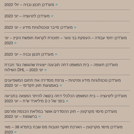
»
מעו”דכן תכנון ובניה – יולי 2023
»
מעו”דכן ליטיגציה – יוני 2023
»
מעו”דכן סייבר וטכנולוגיות מידע – יוני 2023
מעו”דכן יחסי עבודה – העסקת בני נוער – תזכורת לקראת חופשת הקיץ – יוני
»
2023
»
מעו”דכן תכנון ובניה – יוני 2023
מעו”דכן תעופה – בית המשפט דחה תובענה ייצוגית שהוגשה נגד חברת
»
השילוח DHL – יוני 2023
מעו”דכן טכנולוגיות מידע ופרטיות – צרפת מסדירה את תחום המשפיענים
»
באמצעות חוק תקדימי – יוני 2023
מעו”דכן ליטיגציה – בית המשפט הכלכלי דחה בקשה להיתר המצאה בתביעה
»
בסך של כ-2 מיליארד ש”ח – יוני 2023
מעו”דכן מיסוי מקרקעין – חוק ההסדרים אושר במליאת הכנסת ופורסם
»
ברשומות – יוני 2023
מעו”דכן מיסוי מקרקעין – הארכת תוקף הטבות מס שבח בתמ”א 38 – מאי
»
2023