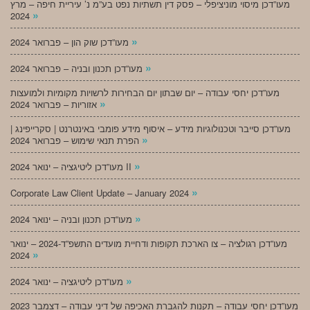
מעו”דכן מיסוי מוניציפלי – פסק דין תשתיות נפט בע”מ נ’ עיריית חיפה – מרץ
»
2024
»
מעו”דכן שוק הון – פברואר 2024
»
מעו”דכן תכנון ובניה – פברואר 2024
מעו”דכן יחסי עבודה – יום שבתון יום הבחירות לרשויות מקומיות ולמועצות
»
אזוריות – פברואר 2024
מעו”דכן סייבר וטכנולוגיות מידע – איסוף מידע פומבי באינטרנט | סקרייפינג |
»
הפרת תנאי שימוש – פברואר 2024
»
מעו”דכן ליטיגציה – ינואר 2024 II
»
Corporate Law Client Update – January 2024
»
מעו”דכן תכנון ובניה – ינואר 2024
מעו”דכן רגולציה – צו הארכת תקופות ודחיית מועדים התשפ”ד-2024 – ינואר
»
2024
»
מעו”דכן ליטיגציה – ינואר 2024
מעו”דכן יחסי עבודה – תקנות להגברת האכיפה של דיני עבודה – דצמבר 2023