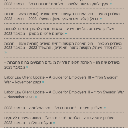
»
עקיף לחוק הביטוח הלאומי – מלחמת “חרבות ברזל” – דצמבר 2023
מעו”דכן מיסים – חוק הארכת תקופות ודחיית מועדים (הוראת שעה – חרבות
»
ברזל) (הליכי מס ומענקי סיוע), התשפ”ד-2023 – דצמבר 2023
מעו”דכן סייבר וטכנולוגיות מידע – סמכות חדשה למערך הסייבר להנחות
»
ארגונים פרטיים במשק – נובמבר 2023
מעו”דכן רגולציה – חוק הארכת תקופות ודחיית מועדים (הוראת שעה – חרבות
ברזל) (סדרי מינהל, תקופות כהונה ותאגידים), התשפ”ד-2023 – נובמבר 2023
»
מעו”דכן שוק הון – הארכת תקופות ודחיית מועדים הקבועים בחוק החברות –
»
נובמבר 2023
Labor Law Client Update – A Guide for Employers III – “Iron Swords”
»
War – November 2023
Labor Law Client Update – A Guide for Employers II – “Iron Swords” War
»
– November 2023
»
מעו”דכן מיסים – “חרבות ברזל” – נזקי המלחמה – נובמבר 2023
מעו”דכן יחסי עבודה – מלחמת “חרבות ברזל” – מתווה הפיצויים לעסקים
»
והקלות בחל”ת – נובמבר 2023