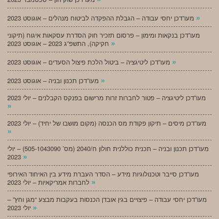
»
מעו”דכן יחסי עבודה – הגבלת ההפקדה לביטוח מנהלים – אוגוסט 2023
מעו”דכן בנקאות ומימון – פרסום תזכיר חוק הסדרת עסקאות איגוח (תיקוני
»
חקיקה), התשפ”ג 2023 – אוגוסט 2023
»
מעו”דכן ליטיגציה – ביטול הלכת פיצול הסעדים – אוגוסט 2023
»
מעו”דכן תכנון ובניה – אוגוסט 2023
מעו”דכן ליטיגציה – פטור לחברות זרות מרישום בפנקס הקבלנים – יולי 2023
»
מעו”דכן מיסים – תיקון פקודת מס הכנסה (מקום מושבו של יחיד) – יולי 2023
»
מעו”דכן תכנון ובניה – תכנית כוללנית חולון ח/2040 (מס’ 505-1043090) – יולי
»
2023
מעו”דכן סייבר וטכנולוגיות מידע – הסדר העברת מידע בין האיחוד האירופי
»
לחברות אמריקאיות – יולי 2023
מעו”דכן יחסי עבודה – פיצויים בגין אובדן הכנסות בעקבות מבצע “מגן וחץ” –
»
יולי 2023