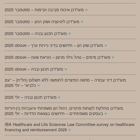
»
מעו”דכן איכות סביבה וקיימות – ספטמבר 2025
»
מעו”דכן ליטיגציה ושוק ההון – ספטמבר 2025
»
מעו”דכן תכנון ובניה – ספטמבר 2025
»
מעו”דכן שוק הון – חידושים בדיני ניירות ערך – אוגוסט 2025
»
מעו”דכן מיסים – נוהל גילוי מרצון – הוראת שעה – אוגוסט 2025
»
מעו”דכן תכנון ובניה – אוגוסט 2025
מעו”דכן דיני עבודה – מתווה הפיצויים לחופשה ללא תשלום (חל”ת) – “עם
»
כלביא” – יולי 2025
»
מעו”דכן תכנון ובניה – יולי 2025
מעו”דכן מחלקת לקוחות פרטיים, ניהול הון משפחתי והעברות בין-דוריות
»
בעסקים משפחתיים – חידושים בצוואות הדדיות – יולי 2025
IBA Healthcare and Life Sciences Law Committee survey on healthcare
»
financing and reimbursement 2025