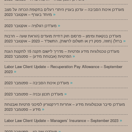
מעו”דכן איכות הסביבה – עדכון בעניין היתרי רעלים בתקופת הכרזה על מצב
»
מיוחד בעורף – אוקטובר 2023
»
מעו”דכן רגולציה – אוקטובר 2023
מעו”דכן בנקאות ומימון – פרסום חוק דחיית מועדים (הוראת שעה – חרבות
»
ברזל) (חוזה, פסק דין או תשלום לרשות), התשפ”ד – 2023 – אוקטובר 2023
מעו”דכן טכנולוגיות מידע ופרטיות – מדריך ליישום תקנה 15 לתקנות הגנת
»
הפרטיות (אבטחת מידע) – ספטמבר 2023
Labor Law Client Update – Recuperation Pay Allowance – September
»
2023
»
מעו”דכן איכות הסביבה – ספטמבר 2023
»
מעו”דכן תכנון ובניה – ספטמבר 2023
מעו”דכן סייבר וטכנולוגיות מידע – אחריות דירקטוריון לסיכוני פרטיות ואבטחת
»
מידע – ספטמבר 2023
»
Labor Law Client Update – Managers’ Insurance – September 2023
»
מעו”דכן שוק הון – ספטמבר 2023