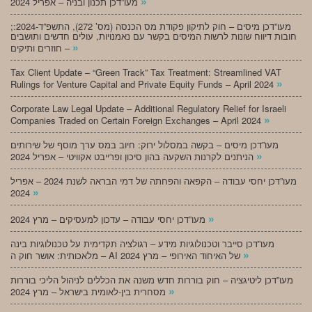
»
מעו”דכן תכנון ובניה – אפריל 2024
;מעו”דכן מיסים – חוק לתיקון פקודת מס הכנסה (מס’ 272), התשפ”ד-2024:
חובות דיווח שונות לרשות המיסים בקשר עם נאמנויות, עולים חדשים ותושבים
»
חוזרים ותיקים –
Tax Client Update – “Green Track” Tax Treatment: Streamlined VAT
»
Rulings for Venture Capital and Private Equity Funds – April 2024
Corporate Law Legal Update – Additional Regulatory Relief for Israeli
»
Companies Traded on Certain Foreign Exchanges – April 2024
מעו”דכן מיסים – בקשה במסלול ירוק: חיוב במס ערך מוסף של שירותים
»
הניתנים לקרנות השקעה בהון סיכון ופרייבט אקוויטי – אפריל 2024
מעו”דכן יחסי עבודה – הקפאה והפחתה של דמי הבראה לשנת 2024 – אפריל
»
2024
»
מעו”דכן יחסי עבודה – עדכון למעסיקים – מרץ 2024
מעו”דכן סייבר וטכנולוגיות מידע – רגולציה תקדימית על טכנולוגיות בינה
»
מלאכותית: אושר חוק ה – AI של האיחוד האירופי – מרץ 2024
מעו”דכן ליטיגציה – חוק בוררות חדש משנה את הכללים לניהול הליכי בוררות
»
מסחרית בין-לאומית בישראל – מרץ 2024