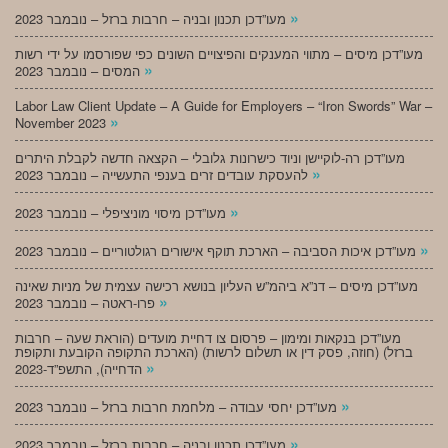
»
מעו”דכן תכנון ובניה – חרבות ברזל – נובמבר 2023
מעו”דכן מיסים – מתווי המענקים והפיצויים השונים כפי שפורסמו על ידי רשות
»
המסים – נובמבר 2023
Labor Law Client Update – A Guide for Employers – “Iron Swords” War –
»
November 2023
מעו”דכן רה-לוקיישן וניוד כישרונות גלובלי – הקצאה חדשה לקבלת היתרים
»
להעסקת עובדים זרים בענפי התעשייה – נובמבר 2023
»
מעו”דכן מיסוי מוניציפלי – נובמבר 2023
»
מעו”דכן איכות הסביבה – הארכת תוקף אישורים רגולטוריים – נובמבר 2023
מעו”דכן מיסים – דנ”א ביהמ”ש העליון בנושא רכישה עצמית של מניות שאינה
»
פרו-ראטה – נובמבר 2023
מעו”דכן בנקאות ומימון – פרסום צו דחיית מועדים (הוראת שעה – חרבות
ברזל) (חוזה, פסק דין או תשלום לרשות) (הארכת התקופה הקובעת ותקופת
»
הדחייה), התשפ”ד-2023
»
מעו”דכן יחסי עבודה – מלחמת חרבות ברזל – נובמבר 2023
»
מעו”דכן תכנון ובניה – חרבות ברזל – נובמבר 2023