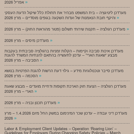
»
אפריל 2026
מעו”דכן ליטיגציה – בית המשפט מבהיר את תחולת כלל שיקול הדעת העסקי
»
והיקף חובת הנאמנות של ועדות השקעה בגופים מוסדיים – מרץ 2026
»
מעו”דכן רגולציה – תקנות שירותי תשלום (פטור מהוראות החוק) – מרץ 2026
»
מעו”דכן מיסים – מרץ 2026
מעו”דכן איכות סביבה וקיימות – הקלות זמניות ברגולציה סביבתית בעקבות
מבצע “שאגת הארי” – עדכון לתעשייה בהתאם להנחיות המשרד להגנת
»
הסביבה – מרץ 2026
מעו”דכן סייבר וטכנולוגיות מידע – גילוי דעת הרשות להגנת הפרטיות בנושא
»
הסכמה – מרץ 2026
מעו”דכן רגולציה – הצעת חוק הארכת תקופות ודחיית מועדים – מבצע שאגת
»
הארי – מרץ 2026
»
מעו”דכן תכנון ובניה – מרץ 2026
מעו”דכן דיני עבודה – עדכון שכר המינימום במשק החל מיום 1.4.2026 – מרץ
»
2026
Labor & Employment Client Updates – Operation ‘Roaring Lion’ –
Guidelines for Employers During Changing Safety Policies – March