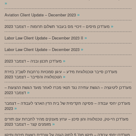
»
»
Aviation Client Update – December 2023
»
מעו”דכן מיסים – זיכויי מס בעבור תשלום תרומות – דצמבר 2023
»
Labor Law Client Update – December 2023 II
»
Labor Law Client Update – December 2023
»
מעו”דכן תכנון ובניה – דצמבר 2023
מעו”דכן סייבר וטכנולוגיות מידע – עיגון סמכויות נרחבות לשב”כ בזירת
»
הטכנולוגיה והסייבר – דצמבר 2023
מעו”דכן ליטיגציה – הגשת עתירה נגד תנאי מכרז לאחר מועד הגשת ההצעות –
»
דצמבר 2023
מעו”דכן יחסי עבודה – פסיקה תקדימית של בית הדין הארצי לעבודה – דצמבר
»
2023
מעו”דכן היי-טק, טכנולוגיה והון סיכון – ערוץ מענקים מהיר לחברות עם תזרים
»
מזומנים קצר – דצמבר 2023
מעו”דכן יחסי עבודה – תיקון מס’ 5 לחוק הגנה על עובדים בשעת חירום ותיקון