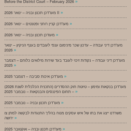
»
Before the District Court – February 2026
»
מעו”דכן תכנון ובניה – ינואר 2026 II
»
מעו”דכן קניין רוחני ופטנטים – ינואר 2026
»
מעודכן תכנון ובניה – ינואר 2026
מעו”דכן דיני עבודה – עדכון שכר מינימום ענפי לעובדים בענף הניקיון – ינואר
»
2026
מעו”דכן דיני עבודה – נקודות זיכוי לעובד בעד שירות מילואים כלוחם – דצמבר
»
2025
»
מעו”דכן איכות סביבה – דצמבר 2025
מעו”דכן בנקאות ומימון – טיוטת חוק ההסדרים (התכנית הכלכלית לשנת 2026)
»
– תחום הפיננסים והבנקאות – נובמבר 2025
»
מעו”דכן תכנון ובניה – נובמבר 2025
משרדנו ייצג את בתו של איש עסקים מנוח בהליך התנגדות לבקשה למתן צו
»
ירושה
»
מעו”דכן תכנון ובניה – אוקטובר 2025