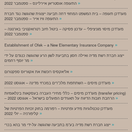
»
התעופה אוסטריאן איירליינס – ספטמבר 2022
מעו”דכן תעופה – בית המשפט המחוזי דחה תביעה ייצוגית שהוגשה נגד חברת
»
התעופה וויז אייר – ספטמבר 2022
מעו”דכן מיסוי מוניציפלי – עדכון פסיקה – ביטול חיוב רטרואקטיבי בארנונה –
»
ספטמבר 2022
»
Establishment of Ofek – a New Elementary Insurance Company
ייצוג חברת רשת מדיה ואיילה חסון בתביעת לשון הרע שהוגשה כנגדם על ידי
»
מר יוסף רחמים
»
אליאקסיס רוכשת את אקווריוס ספקטרום
»
מעו”דכן מיסים – השתתפות מלכ”רים במכרזי מדינה – אוגוסט 2022
מעו”דכן מיסים – כללי מחירי העברה בעסקאות בינלאומיות (transfer pricing)
»
– הרחבת חובות הדיווח על תאגידים הפועלים בישראל – אוגוסט 2022
מעו”דכן טכנולוגיות מידע ופרטיות – רפורמה בחוק זכויות הפרטיות של
»
קליפורניה – יולי 2022
»
ייצוג חברת רשת מדיה בע”מ בתביעה שהוגשה על-ידי מר בהא בכרי