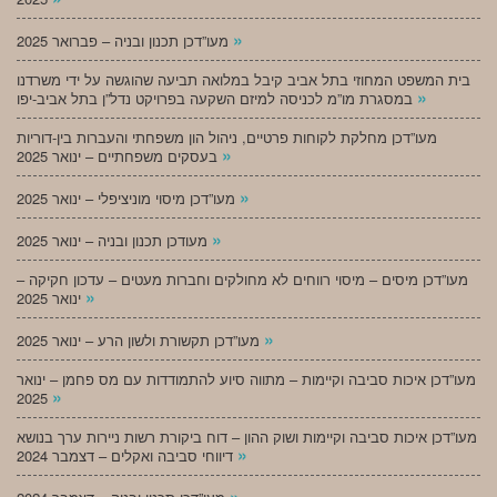
»
מעו”דכן תכנון ובניה – פברואר 2025
בית המשפט המחוזי בתל אביב קיבל במלואה תביעה שהוגשה על ידי משרדנו
»
במסגרת מו”מ לכניסה למיזם השקעה בפרויקט נדל”ן בתל אביב-יפו
מעו”דכן מחלקת לקוחות פרטיים, ניהול הון משפחתי והעברות בין-דוריות
»
בעסקים משפחתיים – ינואר 2025
»
מעו”דכן מיסוי מוניציפלי – ינואר 2025
»
מעודכן תכנון ובניה – ינואר 2025
מעו”דכן מיסים – מיסוי רווחים לא מחולקים וחברות מעטים – עדכון חקיקה –
»
ינואר 2025
»
מעו”דכן תקשורת ולשון הרע – ינואר 2025
מעו”דכן איכות סביבה וקיימות – מתווה סיוע להתמודדות עם מס פחמן – ינואר
»
2025
מעו”דכן איכות סביבה וקיימות ושוק ההון – דוח ביקורת רשות ניירות ערך בנושא
»
דיווחי סביבה ואקלים – דצמבר 2024
»