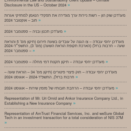
»
Disclosure in the US – October 2024
מעו”דכן שוק הון – רשות ניירות ערך מגדירה את תפקידי הנאמן למחזיקי אגרות
»
חוב – אוקטובר 2024
»
מעו”דכן תכנון ובניה – ספטמבר 2024
מעו”דכן יחסי עבודה – צו הגנה על עובדים בשעת חירום (תיקון מס’ 5 והוראת
שעה – חרבות ברזל) (הארכת תקופת הוראת השעה) (מס’ 3), התשפ״ד-2024
»
– ספטמבר 2024
»
מעו”דכן יחסי עבודה – תיקון תקנות דמי מחלה – ספטמבר 2024
מעו”דכן יחסי עבודה – חוק פיצויי פיטורים (תיקון מס’ 34 – הוראת שעה –
»
חרבות ברזל), התשפ”ד-2024 – אוגוסט 2024
»
מעו”דכן יחסי עבודה – הרחבת חובותיו של מזמין שירות – אוגוסט 2024
Representation of Mr. Uri Omid and Ankor Insurance Company Ltd., in
»
Establishing a New Insurance Company
Representation of AmTrust Financial Services, Inc. and weSure Global
Tech in an investment transaction for a total consideration of NIS 37M
»