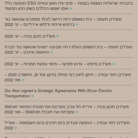
הטמעת כללי ESG בחברות ישראליות נמצאת בצומת – ימים יגידו האם ובאיזה
»
אופן יאומצו הכללים בשוק ההון המקומי
מעו”דכן תעופה – בית המשפט דחה דרישה לגילוי מסמכים שהוגשה נגד
»
בריטיש איירוויז ודלתא איירליינס – יוני 2022
»
מעו”דכן תכנון ובניה – יוני 2022
מעו”דכן תעופה – בית המשפט העליון דחה תובענה ייצוגית שהוגשה נגד חברת
»
התעופה איזיג’ט – יוני 2022
»
מעו”דכן מיסים – עדכון פסיקה – מיסוי עסקת תמורות – יוני 2022
מעו”דכן יחסי עבודה – תיקון לחוק דמי מחלה (תיקון מס’ 6), התשפ”ב-2022 –
»
מאי 2022
Dor Alon signed a Strategic Agreements With Afcon Electric
»
Transportation
מעו”דכן תכנון ובניה – עיריית תל אביב מעדכנת את תוכנית המתאר תא/500
»
ומקדמת את תוכנית תא/5500 – מאי 2022
מעו”דכן יחסי עבודה – העסקת עובדים ביום הזיכרון וביום העצמאות – אפריל
»
2022