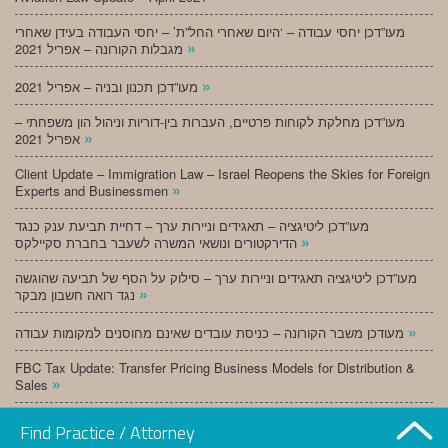
מעו”דכן יחסי עבודה – ‘היום שאחרי החל”ת’ – יחסי העבודה בעידן שאחרי
»
מגבלות הקורונה – אפריל 2021
»
מעו”דכן תכנון ובניה – אפריל 2021
מעו”דכן מחלקת לקוחות פרטיים, העברות בין-דוריות וניהול הון משפחתי –
»
אפריל 2021
Client Update – Immigration Law – Israel Reopens the Skies for Foreign
»
Experts and Businessmen
מעו”דכן ליטיגציה – תאגידים וניירות ערך – דחיית תביעת ענק כנגד
»
הדירקטורים ונושאי המשרה לשעבר בחברת סקיילקס
מעו”דכן ליטיגציה תאגידים וניירות ערך – סילוק על הסף של תביעה שהוגשה
»
נגד רואה חשבון מבקר
»
מעודכן משבר הקורונה – כניסת עובדים שאינם מחוסנים למקומות עבודה
FBC Tax Update: Transfer Pricing Business Models for Distribution &
»
Sales
»
מעו”דכן תכנון ובניה – מרץ 2021
Find Practice / Attorney