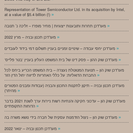
Representation of Tower Semiconductor Ltd. in its acquisition by Intel,
»
at a value of $5.4 billion (!)
»
מעו”דכן תחרות ותובענות ייצוגיות | מחיר מופרז – זליכה נ’ תנובה
»
מעו”דכן תכנון ובניה – מרץ 2022
»
מעו”דכן יחסי עבודה – שינויים זמניים בעניין תשלום דמי בידוד לעובדים
»
‘מעו”דכן שוק ההון – פסק דינו של בית המשפט העליון בעניין ‘בטר פלייס
מעו”דכן שוק הון – תנועת המטוטלת נעצרה – בית המשפט הכריע ביחס לכל
»
החברות הדואליות: על כללי האחריות לדיווח יחול הדין הזר
מעו”דכן תכנון ובניה – תיקון לתקנות התכנון והבניה (עבודות ומבנים הפטורים
»
מהיתר)
מעו”דכן שוק הון – עדכוני חקיקה והנחיות רשות ניירות ערך לשנת 2021 בדבר
»
הדוחות התקופתיים
»
מעו”דכן שוק הון – ניצול הזדמנות עסקית של חברה בידי נושא משרה בה
»
מעו”דכן תכנון ובניה – ינואר 2022