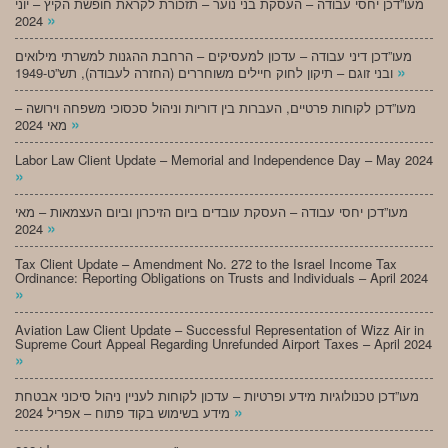
מעו”דכן יחסי עבודה – העסקת בני נוער – תזכורת לקראת חופשת הקיץ – יוני
»
2024
מעו”דכן דיני עבודה – עדכון למעסיקים – הרחבת ההגנות למשרתי מילואים
»
ובני זוגם – תיקון לחוק חיילים משוחררים (החזרה לעבודה), תש”ט-1949
מעו”דכן לקוחות פרטיים, העברות בין דוריות וניהול סכסוכי משפחה וירושה –
»
מאי 2024
Labor Law Client Update – Memorial and Independence Day – May 2024
»
מעו”דכן יחסי עבודה – העסקת עובדים ביום הזיכרון וביום העצמאות – מאי
»
2024
Tax Client Update – Amendment No. 272 to the Israel Income Tax
Ordinance: Reporting Obligations on Trusts and Individuals – April 2024
»
Aviation Law Client Update – Successful Representation of Wizz Air in
Supreme Court Appeal Regarding Unrefunded Airport Taxes – April 2024
»
מעו”דכן טכנולוגיות מידע ופרטיות – עדכון לקוחות לעניין ניהול סיכוני אבטחת
»
מידע בשימוש בקוד פתוח – אפריל 2024