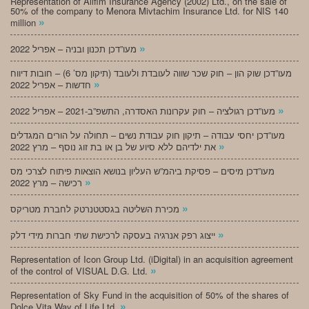
Representation of Alifim Insurance Agency (2002) Ltd., on the sale of
50% of the company to Menora Mivtachim Insurance Ltd. for NIS 140
»
million
»
מעו”דכן תכנון ובניה – אפריל 2022
מעו”דכן שוק הון – חוק שכר שווה לעובדת ולעובד (תיקון מס’ 6) – חובות דיווח
»
חדשות – אפריל 2022
»
מעו”דכן רגולציה – חוק עקרונות האסדרה, התשפ”ב-2021 – אפריל 2022
מעו”דכן יחסי עבודה – תיקון חוק עבודת נשים – תחולה על הורים המגדלים
»
את ילדיהם ללא סיוע של בן או בת זוג נוסף – מרץ 2022
מעו”דכן מיסים – פסיקת ביהמ”ש העליון בנושא הוצאות פיתוח לצרכי מס
»
רכישה – מרץ 2022
»
מכירת השליטה בגסטטנרטק לחברת מטריקס
»
ייצוג רפק אנרגיה בעסקה לרכישת שתי חברות מידי דלק
Representation of Icon Group Ltd. (iDigital) in an acquisition agreement
»
of the control of VISUAL D.G. Ltd.
Representation of Sky Fund in the acquisition of 50% of the shares of
»
Dolce Vita Way of Life Ltd.