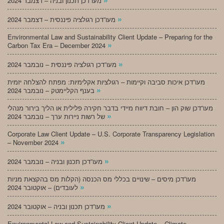
מעו”דכן תכנון ובניה – דצמבר 2024
»
מעו”דכן רגולציה פיננסית – דצמבר 2024
Environmental Law and Sustainability Client Update – Preparing for the
»
Carbon Tax Era – December 2024
»
מעו”דכן רגולציה פיננסית – נובמבר 2024
מעו”דכן איכות סביבה וקיימות – רגולציות אקלימיות: מפתח להצלחה יזמית
»
בענף הקליימטק – נובמבר 2024
מעו”דכן שוק הון – חובת דיווח מיידי בדבר חקירה פלילית או הליך בירור מנהלי
»
של רשות ניירות ערך – נובמבר 2024
Corporate Law Client Update – U.S. Corporate Transparency Legislation
»
– November 2024
»
מעו”דכן תכנון ובניה – נובמבר 2024
מעו”דכן מיסים – שינויים בכללי מס הכנסה (הקלות מס בהקצאת מניות
»
לעובדים) – אוקטובר 2024
»
מעו”דכן תכנון ובניה – אוקטובר 2024
Environmental Law and Sustainability Client Update – Climate