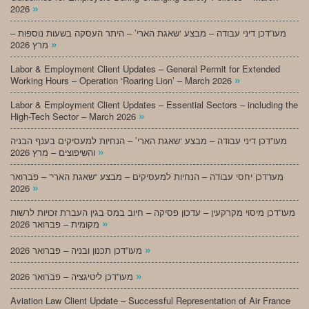
»
2026
מעו”דכן דיני עבודה – מבצע ‘שאגת הארי’ – היתר העסקה בשעות נוספות –
»
מרץ 2026
Labor & Employment Client Updates – General Permit for Extended
»
Working Hours – Operation ‘Roaring Lion’ – March 2026
Labor & Employment Client Updates – Essential Sectors – including the
»
High-Tech Sector – March 2026
מעו”דכן דיני עבודה – מבצע ‘שאגת הארי’ – הנחיות למעסיקים בענף הבניה
»
והשיפוצים – מרץ 2026
מעו”דכן יחסי עבודה – הנחיות למעסיקים – מבצע “שאגת הארי” – פברואר
»
2026
מעו”דכן מיסוי מקרקעין – עדכון פסיקה – חיוב במס בגין העברת זכויות לרשות
»
מקומית – פברואר 2026
»
מעו”דכן תכנון ובניה – פברואר 2026
»
מעו”דכן ליטיגציה – פברואר 2026
Aviation Law Client Update – Successful Representation of Air France