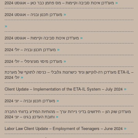
»
מעו”דכן איכות סביבה וקיימות – מס פחמן כבר כאן – אוגוסט 2024
»
מעו”דכן תכנון ובניה – אוגוסט 2024
»
»
מעו”דכן איכות סביבה וקיימות – אוגוסט 2024
»
מעו”דכן תכנון ובניה – יולי 2024
»
מעו”דכן מיסוי מוניציפלי – יולי 2024
מעו”דכן רה-לוקיישן וניוד כישרונות גלובלי – כניסה לתוקף של מערכת ETA-IL –
»
יולי 2024
»
Client Update – Implementation of the ETA-IL System – July 2024
»
מעו”דכן תכנון ובניה – יוני 2024
מעו”דכן שוק הון – חידושים בדיני ניירות ערך – מהותיות המידע בדווחי החברה
»
וחובת העדכון בגינו – יוני 2024
»
Labor Law Client Update – Employment of Teenagers – June 2024