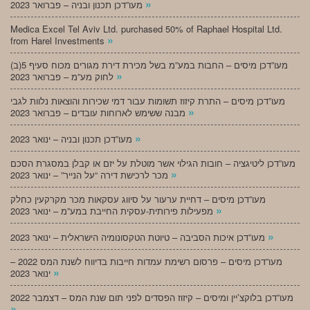
»
מעו”דכן תכנון ובניה – פברואר 2023
Medica Excel Tel Aviv Ltd. purchased 50% of Raphael Hospital Ltd.
»
from Harel Investments
מעו”דכן מיסים – החבות במע”מ בשל מכירת דירת מגורים מכוח סעיף 5(ב)
»
לחוק מע”מ – פברואר 2023
מעו”דכן מיסים – התרת קיזוז תשומות עבור דמי שכירות והוצאות נלוות לגבי
»
מבנה ששימש לארוחות עובדים – פברואר 2023
»
מעו”דכן תכנון ובניה – ינואר 2023
מעו”דכן ליטיגציה – חובות הגילוי אשר מוטלת על יזם או קבלן במסגרת הסכם
»
מכר לרכישת דירה “על הנייר” – ינואר 2023
מעו”דכן מיסים – דחיית ערעור על סיווג עסקאות מכר מקרקעין כחלק
»
מפעילות פירותית-עסקית החייבת במע”מ – ינואר 2023
»
מעו”דכן איכות הסביבה – טיוטת הטקסונומיה הישראלית – ינואר 2023
מעו”דכן מיסים – פרסום רשימת עמדות חייבות בדיווח לשנת המס 2022 –
»
ינואר 2023
מעו”דכן בלוקצ’יין ומיסים – קיזוז הפסדים לפני תום שנת המס – דצמבר 2022
»