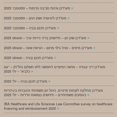
»
מעו”דכן איכות סביבה וקיימות – ספטמבר 2025
»
מעו”דכן ליטיגציה ושוק ההון – ספטמבר 2025
»
מעו”דכן תכנון ובניה – ספטמבר 2025
»
מעו”דכן שוק הון – חידושים בדיני ניירות ערך – אוגוסט 2025
»
מעו”דכן מיסים – נוהל גילוי מרצון – הוראת שעה – אוגוסט 2025
»
מעו”דכן תכנון ובניה – אוגוסט 2025
מעו”דכן דיני עבודה – מתווה הפיצויים לחופשה ללא תשלום (חל”ת) – “עם
»
כלביא” – יולי 2025
»
מעו”דכן תכנון ובניה – יולי 2025
מעו”דכן מחלקת לקוחות פרטיים, ניהול הון משפחתי והעברות בין-דוריות
»
בעסקים משפחתיים – חידושים בצוואות הדדיות – יולי 2025
IBA Healthcare and Life Sciences Law Committee survey on healthcare
»
financing and reimbursement 2025