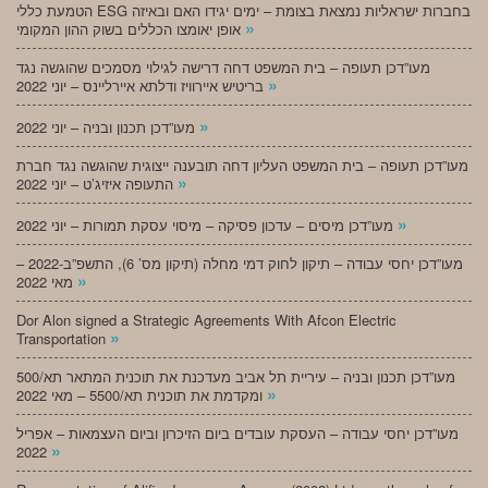
הטמעת כללי ESG בחברות ישראליות נמצאת בצומת – ימים יגידו האם ובאיזה
»
אופן יאומצו הכללים בשוק ההון המקומי
מעו”דכן תעופה – בית המשפט דחה דרישה לגילוי מסמכים שהוגשה נגד
»
בריטיש איירוויז ודלתא איירליינס – יוני 2022
»
מעו”דכן תכנון ובניה – יוני 2022
מעו”דכן תעופה – בית המשפט העליון דחה תובענה ייצוגית שהוגשה נגד חברת
»
התעופה איזיג’ט – יוני 2022
»
מעו”דכן מיסים – עדכון פסיקה – מיסוי עסקת תמורות – יוני 2022
מעו”דכן יחסי עבודה – תיקון לחוק דמי מחלה (תיקון מס’ 6), התשפ”ב-2022 –
»
מאי 2022
Dor Alon signed a Strategic Agreements With Afcon Electric
»
Transportation
מעו”דכן תכנון ובניה – עיריית תל אביב מעדכנת את תוכנית המתאר תא/500
»
ומקדמת את תוכנית תא/5500 – מאי 2022
מעו”דכן יחסי עבודה – העסקת עובדים ביום הזיכרון וביום העצמאות – אפריל
»
2022