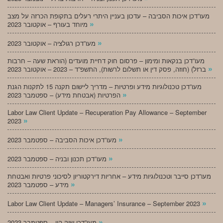
מעו”דכן איכות הסביבה – עדכון בעניין היתרי רעלים בתקופת הכרזה על מצב
»
מיוחד בעורף – אוקטובר 2023
»
מעו”דכן רגולציה – אוקטובר 2023
מעו”דכן בנקאות ומימון – פרסום חוק דחיית מועדים (הוראת שעה – חרבות
»
ברזל) (חוזה, פסק דין או תשלום לרשות), התשפ”ד – 2023 – אוקטובר 2023
מעו”דכן טכנולוגיות מידע ופרטיות – מדריך ליישום תקנה 15 לתקנות הגנת
»
הפרטיות (אבטחת מידע) – ספטמבר 2023
Labor Law Client Update – Recuperation Pay Allowance – September
»
2023
»
מעו”דכן איכות הסביבה – ספטמבר 2023
»
מעו”דכן תכנון ובניה – ספטמבר 2023
מעו”דכן סייבר וטכנולוגיות מידע – אחריות דירקטוריון לסיכוני פרטיות ואבטחת
»
מידע – ספטמבר 2023
»
Labor Law Client Update – Managers’ Insurance – September 2023
»
מעו”דכן שוק הון – ספטמבר 2023