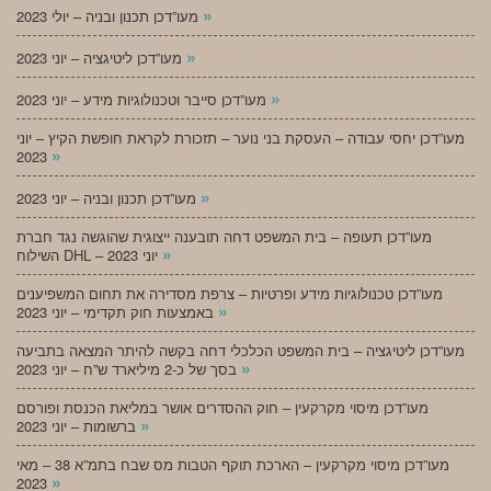
»
מעו”דכן תכנון ובניה – יולי 2023
»
מעו”דכן ליטיגציה – יוני 2023
»
מעו”דכן סייבר וטכנולוגיות מידע – יוני 2023
מעו”דכן יחסי עבודה – העסקת בני נוער – תזכורת לקראת חופשת הקיץ – יוני
»
2023
»
מעו”דכן תכנון ובניה – יוני 2023
מעו”דכן תעופה – בית המשפט דחה תובענה ייצוגית שהוגשה נגד חברת
»
השילוח DHL – יוני 2023
מעו”דכן טכנולוגיות מידע ופרטיות – צרפת מסדירה את תחום המשפיענים
»
באמצעות חוק תקדימי – יוני 2023
מעו”דכן ליטיגציה – בית המשפט הכלכלי דחה בקשה להיתר המצאה בתביעה
»
בסך של כ-2 מיליארד ש”ח – יוני 2023
מעו”דכן מיסוי מקרקעין – חוק ההסדרים אושר במליאת הכנסת ופורסם
»
ברשומות – יוני 2023
מעו”דכן מיסוי מקרקעין – הארכת תוקף הטבות מס שבח בתמ”א 38 – מאי
»
2023