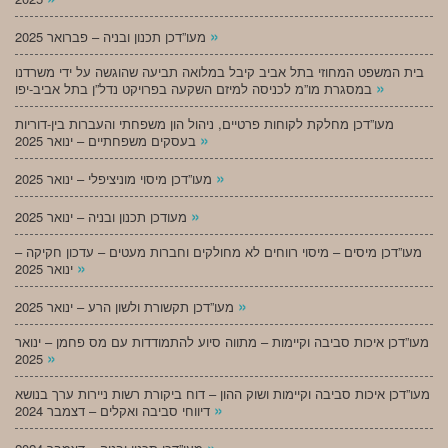
»
מעו”דכן תכנון ובניה – פברואר 2025
בית המשפט המחוזי בתל אביב קיבל במלואה תביעה שהוגשה על ידי משרדנו
»
במסגרת מו”מ לכניסה למיזם השקעה בפרויקט נדל”ן בתל אביב-יפו
מעו”דכן מחלקת לקוחות פרטיים, ניהול הון משפחתי והעברות בין-דוריות
»
בעסקים משפחתיים – ינואר 2025
»
מעו”דכן מיסוי מוניציפלי – ינואר 2025
»
מעודכן תכנון ובניה – ינואר 2025
מעו”דכן מיסים – מיסוי רווחים לא מחולקים וחברות מעטים – עדכון חקיקה –
»
ינואר 2025
»
מעו”דכן תקשורת ולשון הרע – ינואר 2025
מעו”דכן איכות סביבה וקיימות – מתווה סיוע להתמודדות עם מס פחמן – ינואר
»
2025
מעו”דכן איכות סביבה וקיימות ושוק ההון – דוח ביקורת רשות ניירות ערך בנושא
»
דיווחי סביבה ואקלים – דצמבר 2024
»