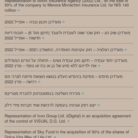
Representation of Alifim Insurance Agency (2002) Ltd., on the sale of
50% of the company to Menora Mivtachim Insurance Ltd. for NIS 140
»
million
»
מעו”דכן תכנון ובניה – אפריל 2022
מעו”דכן שוק הון – חוק שכר שווה לעובדת ולעובד (תיקון מס’ 6) – חובות דיווח
»
חדשות – אפריל 2022
»
מעו”דכן רגולציה – חוק עקרונות האסדרה, התשפ”ב-2021 – אפריל 2022
מעו”דכן יחסי עבודה – תיקון חוק עבודת נשים – תחולה על הורים המגדלים
»
את ילדיהם ללא סיוע של בן או בת זוג נוסף – מרץ 2022
מעו”דכן מיסים – פסיקת ביהמ”ש העליון בנושא הוצאות פיתוח לצרכי מס
»
רכישה – מרץ 2022
»
מכירת השליטה בגסטטנרטק לחברת מטריקס
»
ייצוג רפק אנרגיה בעסקה לרכישת שתי חברות מידי דלק
Representation of Icon Group Ltd. (iDigital) in an acquisition agreement
»
of the control of VISUAL D.G. Ltd.
Representation of Sky Fund in the acquisition of 50% of the shares of
»
Dolce Vita Way of Life Ltd.