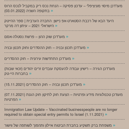
מעו”דכן מיסוי מוניציפלי – עדכון פסיקה – הנחת נכס ריק במקביל לנכס הרוס
»
בתקופה השניה (03.01.2022)
היעד הבא של רכבת הסטארט-אפ ניישן: החברה הערבית | ספר ההייטק
»
הישראלי 2021 – עיתון דה מרקר
»
מעו”דכן שוק ההון – פרשת נסטלה-אסם
»
מעו”דכן תכנון ובניה – חוק ההסדרים וחוק תכנון ובניה
»
מעו”דכן התחדשות עירונית – חוק ההסדרים
מעו”דכן הגירה – רישיון עבודה להעסקת עובדים זרים יהודים (זכאי שבות)
»
בחברות היי-טק
»
מעו”דכן תכנון ובניה – חוק ההסדרים (15.11.2021)
(07.11.2021) מעודכן טכנולוגיות מידע ופרטיות – הצעת חוק לתיקון חוק הגנת
»
הפרטיות
Immigration Law Update – Vaccinated businesspeople are no longer
»
required to obtain special entry permits to Israel (1.11.2021)
»
משפחת ברק תשקיע בחברת הביטוח איילון ותהפוך לשותפה של ווישור