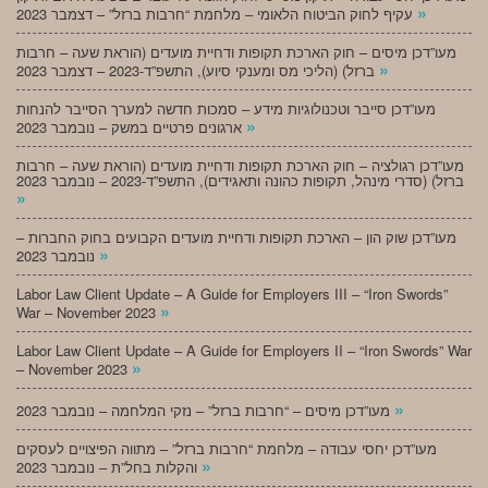
»
עקיף לחוק הביטוח הלאומי – מלחמת “חרבות ברזל” – דצמבר 2023
מעו”דכן מיסים – חוק הארכת תקופות ודחיית מועדים (הוראת שעה – חרבות
»
ברזל) (הליכי מס ומענקי סיוע), התשפ”ד-2023 – דצמבר 2023
מעו”דכן סייבר וטכנולוגיות מידע – סמכות חדשה למערך הסייבר להנחות
»
ארגונים פרטיים במשק – נובמבר 2023
מעו”דכן רגולציה – חוק הארכת תקופות ודחיית מועדים (הוראת שעה – חרבות
ברזל) (סדרי מינהל, תקופות כהונה ותאגידים), התשפ”ד-2023 – נובמבר 2023
»
מעו”דכן שוק הון – הארכת תקופות ודחיית מועדים הקבועים בחוק החברות –
»
נובמבר 2023
Labor Law Client Update – A Guide for Employers III – “Iron Swords”
»
War – November 2023
Labor Law Client Update – A Guide for Employers II – “Iron Swords” War
»
– November 2023
»
מעו”דכן מיסים – “חרבות ברזל” – נזקי המלחמה – נובמבר 2023
מעו”דכן יחסי עבודה – מלחמת “חרבות ברזל” – מתווה הפיצויים לעסקים
»
והקלות בחל”ת – נובמבר 2023