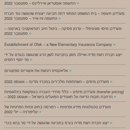
»
התעופה אוסטריאן איירליינס – ספטמבר 2022
מעו”דכן תעופה – בית המשפט המחוזי דחה תביעה ייצוגית שהוגשה נגד חברת
»
התעופה וויז אייר – ספטמבר 2022
מעו”דכן מיסוי מוניציפלי – עדכון פסיקה – ביטול חיוב רטרואקטיבי בארנונה –
»
ספטמבר 2022
»
Establishment of Ofek – a New Elementary Insurance Company
ייצוג חברת רשת מדיה ואיילה חסון בתביעת לשון הרע שהוגשה כנגדם על ידי
»
מר יוסף רחמים
»
אליאקסיס רוכשת את אקווריוס ספקטרום
»
מעו”דכן מיסים – השתתפות מלכ”רים במכרזי מדינה – אוגוסט 2022
מעו”דכן מיסים – כללי מחירי העברה בעסקאות בינלאומיות (transfer pricing)
»
– הרחבת חובות הדיווח על תאגידים הפועלים בישראל – אוגוסט 2022
מעו”דכן טכנולוגיות מידע ופרטיות – רפורמה בחוק זכויות הפרטיות של
»
קליפורניה – יולי 2022
»
ייצוג חברת רשת מדיה בע”מ בתביעה שהוגשה על-ידי מר בהא בכרי