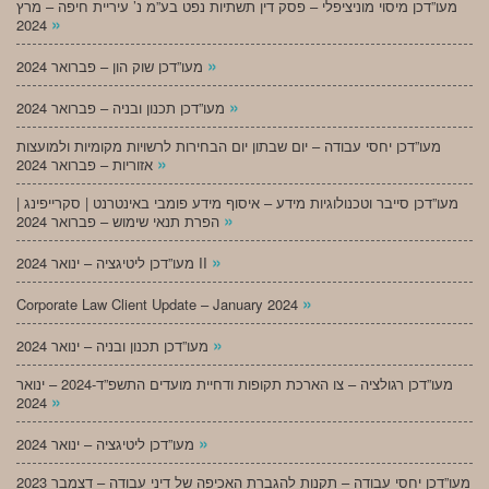
מעו”דכן מיסוי מוניציפלי – פסק דין תשתיות נפט בע”מ נ’ עיריית חיפה – מרץ
»
2024
»
מעו”דכן שוק הון – פברואר 2024
»
מעו”דכן תכנון ובניה – פברואר 2024
מעו”דכן יחסי עבודה – יום שבתון יום הבחירות לרשויות מקומיות ולמועצות
»
אזוריות – פברואר 2024
מעו”דכן סייבר וטכנולוגיות מידע – איסוף מידע פומבי באינטרנט | סקרייפינג |
»
הפרת תנאי שימוש – פברואר 2024
»
מעו”דכן ליטיגציה – ינואר 2024 II
»
Corporate Law Client Update – January 2024
»
מעו”דכן תכנון ובניה – ינואר 2024
מעו”דכן רגולציה – צו הארכת תקופות ודחיית מועדים התשפ”ד-2024 – ינואר
»
2024
»
מעו”דכן ליטיגציה – ינואר 2024
מעו”דכן יחסי עבודה – תקנות להגברת האכיפה של דיני עבודה – דצמבר 2023