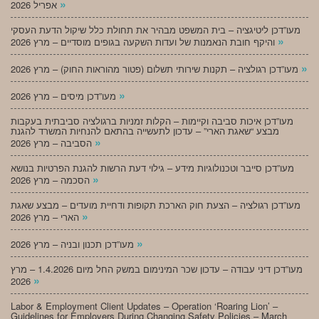
»
אפריל 2026
מעו”דכן ליטיגציה – בית המשפט מבהיר את תחולת כלל שיקול הדעת העסקי
»
והיקף חובת הנאמנות של ועדות השקעה בגופים מוסדיים – מרץ 2026
»
מעו”דכן רגולציה – תקנות שירותי תשלום (פטור מהוראות החוק) – מרץ 2026
»
מעו”דכן מיסים – מרץ 2026
מעו”דכן איכות סביבה וקיימות – הקלות זמניות ברגולציה סביבתית בעקבות
מבצע “שאגת הארי” – עדכון לתעשייה בהתאם להנחיות המשרד להגנת
»
הסביבה – מרץ 2026
מעו”דכן סייבר וטכנולוגיות מידע – גילוי דעת הרשות להגנת הפרטיות בנושא
»
הסכמה – מרץ 2026
מעו”דכן רגולציה – הצעת חוק הארכת תקופות ודחיית מועדים – מבצע שאגת
»
הארי – מרץ 2026
»
מעו”דכן תכנון ובניה – מרץ 2026
מעו”דכן דיני עבודה – עדכון שכר המינימום במשק החל מיום 1.4.2026 – מרץ
»
2026
Labor & Employment Client Updates – Operation ‘Roaring Lion’ –
Guidelines for Employers During Changing Safety Policies – March