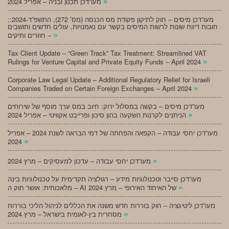
»
מעו”דכן תכנון ובניה – אפריל 2024
;מעו”דכן מיסים – חוק לתיקון פקודת מס הכנסה (מס’ 272), התשפ”ד-2024:
חובות דיווח שונות לרשות המיסים בקשר עם נאמנויות, עולים חדשים ותושבים
»
חוזרים ותיקים –
Tax Client Update – “Green Track” Tax Treatment: Streamlined VAT
»
Rulings for Venture Capital and Private Equity Funds – April 2024
Corporate Law Legal Update – Additional Regulatory Relief for Israeli
»
Companies Traded on Certain Foreign Exchanges – April 2024
מעו”דכן מיסים – בקשה במסלול ירוק: חיוב במס ערך מוסף של שירותים
»
הניתנים לקרנות השקעה בהון סיכון ופרייבט אקוויטי – אפריל 2024
מעו”דכן יחסי עבודה – הקפאה והפחתה של דמי הבראה לשנת 2024 – אפריל
»
2024
»
מעו”דכן יחסי עבודה – עדכון למעסיקים – מרץ 2024
מעו”דכן סייבר וטכנולוגיות מידע – רגולציה תקדימית על טכנולוגיות בינה
»
מלאכותית: אושר חוק ה – AI של האיחוד האירופי – מרץ 2024
מעו”דכן ליטיגציה – חוק בוררות חדש משנה את הכללים לניהול הליכי בוררות
»
מסחרית בין-לאומית בישראל – מרץ 2024