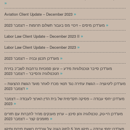
»
»
Aviation Client Update – December 2023
»
מעו”דכן מיסים – זיכויי מס בעבור תשלום תרומות – דצמבר 2023
»
Labor Law Client Update – December 2023 II
»
Labor Law Client Update – December 2023
»
מעו”דכן תכנון ובניה – דצמבר 2023
מעו”דכן סייבר וטכנולוגיות מידע – עיגון סמכויות נרחבות לשב”כ בזירת
»
הטכנולוגיה והסייבר – דצמבר 2023
מעו”דכן ליטיגציה – הגשת עתירה נגד תנאי מכרז לאחר מועד הגשת ההצעות –
»
דצמבר 2023
מעו”דכן יחסי עבודה – פסיקה תקדימית של בית הדין הארצי לעבודה – דצמבר
»
2023
מעו”דכן היי-טק, טכנולוגיה והון סיכון – ערוץ מענקים מהיר לחברות עם תזרים
»
מזומנים קצר – דצמבר 2023
מעו”דכן יחסי עבודה – תיקון מס’ 5 לחוק הגנה על עובדים בשעת חירום ותיקון