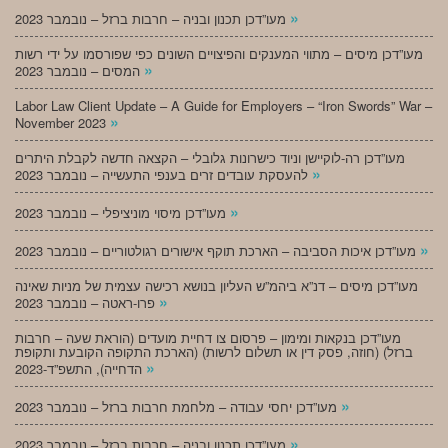
»
מעו”דכן תכנון ובניה – חרבות ברזל – נובמבר 2023
מעו”דכן מיסים – מתווי המענקים והפיצויים השונים כפי שפורסמו על ידי רשות
»
המסים – נובמבר 2023
Labor Law Client Update – A Guide for Employers – “Iron Swords” War –
»
November 2023
מעו”דכן רה-לוקיישן וניוד כישרונות גלובלי – הקצאה חדשה לקבלת היתרים
»
להעסקת עובדים זרים בענפי התעשייה – נובמבר 2023
»
מעו”דכן מיסוי מוניציפלי – נובמבר 2023
»
מעו”דכן איכות הסביבה – הארכת תוקף אישורים רגולטוריים – נובמבר 2023
מעו”דכן מיסים – דנ”א ביהמ”ש העליון בנושא רכישה עצמית של מניות שאינה
»
פרו-ראטה – נובמבר 2023
מעו”דכן בנקאות ומימון – פרסום צו דחיית מועדים (הוראת שעה – חרבות
ברזל) (חוזה, פסק דין או תשלום לרשות) (הארכת התקופה הקובעת ותקופת
»
הדחייה), התשפ”ד-2023
»
מעו”דכן יחסי עבודה – מלחמת חרבות ברזל – נובמבר 2023
»
מעו”דכן תכנון ובניה – חרבות ברזל – נובמבר 2023