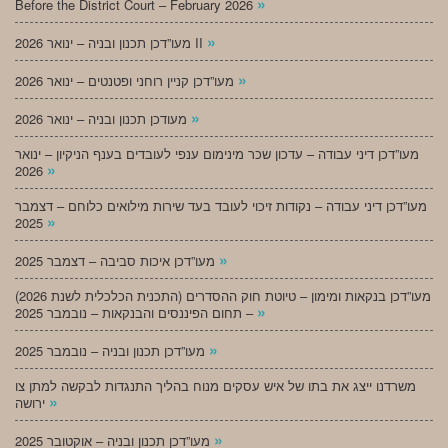
»
Before the District Court – February 2026
»
מעו”דכן תכנון ובניה – ינואר 2026 II
»
מעו”דכן קניין רוחני ופטנטים – ינואר 2026
»
מעודכן תכנון ובניה – ינואר 2026
מעו”דכן דיני עבודה – עדכון שכר מינימום ענפי לעובדים בענף הניקיון – ינואר
»
2026
מעו”דכן דיני עבודה – נקודות זיכוי לעובד בעד שירות מילואים כלוחם – דצמבר
»
2025
»
מעו”דכן איכות סביבה – דצמבר 2025
מעו”דכן בנקאות ומימון – טיוטת חוק ההסדרים (התכנית הכלכלית לשנת 2026)
»
– תחום הפיננסים והבנקאות – נובמבר 2025
»
מעו”דכן תכנון ובניה – נובמבר 2025
משרדנו ייצג את בתו של איש עסקים מנוח בהליך התנגדות לבקשה למתן צו
»
ירושה
»
מעו”דכן תכנון ובניה – אוקטובר 2025