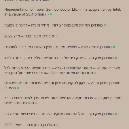
Representation of Tower Semiconductor Ltd. in its acquisition by Intel,
»
at a value of $5.4 billion (!)
»
מעו”דכן תחרות ותובענות ייצוגיות | מחיר מופרז – זליכה נ’ תנובה
»
מעו”דכן תכנון ובניה – מרץ 2022
»
מעו”דכן יחסי עבודה – שינויים זמניים בעניין תשלום דמי בידוד לעובדים
»
‘מעו”דכן שוק ההון – פסק דינו של בית המשפט העליון בעניין ‘בטר פלייס
מעו”דכן שוק הון – תנועת המטוטלת נעצרה – בית המשפט הכריע ביחס לכל
»
החברות הדואליות: על כללי האחריות לדיווח יחול הדין הזר
מעו”דכן תכנון ובניה – תיקון לתקנות התכנון והבניה (עבודות ומבנים הפטורים
»
מהיתר)
מעו”דכן שוק הון – עדכוני חקיקה והנחיות רשות ניירות ערך לשנת 2021 בדבר
»
הדוחות התקופתיים
»
מעו”דכן שוק הון – ניצול הזדמנות עסקית של חברה בידי נושא משרה בה
»
מעו”דכן תכנון ובניה – ינואר 2022