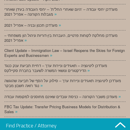
מעו”דכן יחסי עבודה – ‘היום שאחרי החל”ת’ – יחסי העבודה בעידן שאחרי
»
מגבלות הקורונה – אפריל 2021
»
מעו”דכן תכנון ובניה – אפריל 2021
מעו”דכן מחלקת לקוחות פרטיים, העברות בין-דוריות וניהול הון משפחתי –
»
אפריל 2021
Client Update – Immigration Law – Israel Reopens the Skies for Foreign
»
Experts and Businessmen
מעו”דכן ליטיגציה – תאגידים וניירות ערך – דחיית תביעת ענק כנגד
»
הדירקטורים ונושאי המשרה לשעבר בחברת סקיילקס
מעו”דכן ליטיגציה תאגידים וניירות ערך – סילוק על הסף של תביעה שהוגשה
»
נגד רואה חשבון מבקר
»
מעודכן משבר הקורונה – כניסת עובדים שאינם מחוסנים למקומות עבודה
FBC Tax Update: Transfer Pricing Business Models for Distribution &
»
Sales
»
מעו”דכן תכנון ובניה – מרץ 2021
Find Practice / Attorney