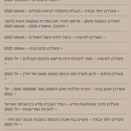
»
מעו”דכן יחסי עבודה – הגבלת ההפקדה לביטוח מנהלים – אוגוסט 2023
מעו”דכן בנקאות ומימון – פרסום תזכיר חוק הסדרת עסקאות איגוח (תיקוני
»
חקיקה), התשפ”ג 2023 – אוגוסט 2023
»
מעו”דכן ליטיגציה – ביטול הלכת פיצול הסעדים – אוגוסט 2023
»
מעו”דכן תכנון ובניה – אוגוסט 2023
מעו”דכן ליטיגציה – פטור לחברות זרות מרישום בפנקס הקבלנים – יולי 2023
»
מעו”דכן מיסים – תיקון פקודת מס הכנסה (מקום מושבו של יחיד) – יולי 2023
»
מעו”דכן תכנון ובניה – תכנית כוללנית חולון ח/2040 (מס’ 505-1043090) – יולי
»
2023
מעו”דכן סייבר וטכנולוגיות מידע – הסדר העברת מידע בין האיחוד האירופי
»
לחברות אמריקאיות – יולי 2023
מעו”דכן יחסי עבודה – פיצויים בגין אובדן הכנסות בעקבות מבצע “מגן וחץ” –
»
יולי 2023