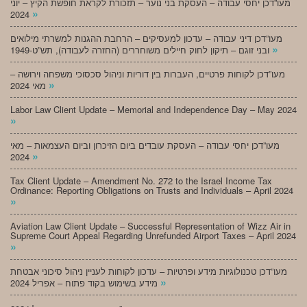
מעו”דכן יחסי עבודה – העסקת בני נוער – תזכורת לקראת חופשת הקיץ – יוני
»
2024
מעו”דכן דיני עבודה – עדכון למעסיקים – הרחבת ההגנות למשרתי מילואים
»
ובני זוגם – תיקון לחוק חיילים משוחררים (החזרה לעבודה), תש”ט-1949
מעו”דכן לקוחות פרטיים, העברות בין דוריות וניהול סכסוכי משפחה וירושה –
»
מאי 2024
Labor Law Client Update – Memorial and Independence Day – May 2024
»
מעו”דכן יחסי עבודה – העסקת עובדים ביום הזיכרון וביום העצמאות – מאי
»
2024
Tax Client Update – Amendment No. 272 to the Israel Income Tax
Ordinance: Reporting Obligations on Trusts and Individuals – April 2024
»
Aviation Law Client Update – Successful Representation of Wizz Air in
Supreme Court Appeal Regarding Unrefunded Airport Taxes – April 2024
»
מעו”דכן טכנולוגיות מידע ופרטיות – עדכון לקוחות לעניין ניהול סיכוני אבטחת
»
מידע בשימוש בקוד פתוח – אפריל 2024