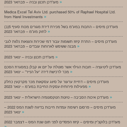
»
מעו”דכן תכנון ובניה – פברואר 2023
Medica Excel Tel Aviv Ltd. purchased 50% of Raphael Hospital Ltd.
»
from Harel Investments
מעו”דכן מיסים – החבות במע”מ בשל מכירת דירת מגורים מכוח סעיף 5(ב)
»
לחוק מע”מ – פברואר 2023
מעו”דכן מיסים – התרת קיזוז תשומות עבור דמי שכירות והוצאות נלוות לגבי
»
מבנה ששימש לארוחות עובדים – פברואר 2023
»
מעו”דכן תכנון ובניה – ינואר 2023
מעו”דכן ליטיגציה – חובות הגילוי אשר מוטלת על יזם או קבלן במסגרת הסכם
»
מכר לרכישת דירה “על הנייר” – ינואר 2023
מעו”דכן מיסים – דחיית ערעור על סיווג עסקאות מכר מקרקעין כחלק
»
מפעילות פירותית-עסקית החייבת במע”מ – ינואר 2023
»
מעו”דכן איכות הסביבה – טיוטת הטקסונומיה הישראלית – ינואר 2023
מעו”דכן מיסים – פרסום רשימת עמדות חייבות בדיווח לשנת המס 2022 –
»
ינואר 2023
מעו”דכן בלוקצ’יין ומיסים – קיזוז הפסדים לפני תום שנת המס – דצמבר 2022
»