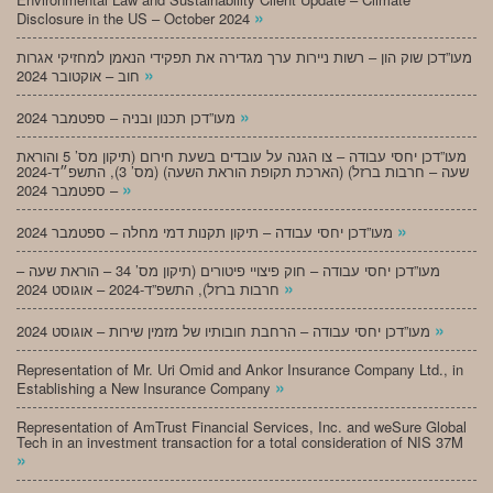
»
Disclosure in the US – October 2024
מעו”דכן שוק הון – רשות ניירות ערך מגדירה את תפקידי הנאמן למחזיקי אגרות
»
חוב – אוקטובר 2024
»
מעו”דכן תכנון ובניה – ספטמבר 2024
מעו”דכן יחסי עבודה – צו הגנה על עובדים בשעת חירום (תיקון מס’ 5 והוראת
שעה – חרבות ברזל) (הארכת תקופת הוראת השעה) (מס’ 3), התשפ״ד-2024
»
– ספטמבר 2024
»
מעו”דכן יחסי עבודה – תיקון תקנות דמי מחלה – ספטמבר 2024
מעו”דכן יחסי עבודה – חוק פיצויי פיטורים (תיקון מס’ 34 – הוראת שעה –
»
חרבות ברזל), התשפ”ד-2024 – אוגוסט 2024
»
מעו”דכן יחסי עבודה – הרחבת חובותיו של מזמין שירות – אוגוסט 2024
Representation of Mr. Uri Omid and Ankor Insurance Company Ltd., in
»
Establishing a New Insurance Company
Representation of AmTrust Financial Services, Inc. and weSure Global
Tech in an investment transaction for a total consideration of NIS 37M
»