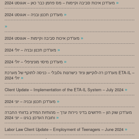
»
מעו”דכן איכות סביבה וקיימות – מס פחמן כבר כאן – אוגוסט 2024
»
מעו”דכן תכנון ובניה – אוגוסט 2024
»
»
מעו”דכן איכות סביבה וקיימות – אוגוסט 2024
»
מעו”דכן תכנון ובניה – יולי 2024
»
מעו”דכן מיסוי מוניציפלי – יולי 2024
מעו”דכן רה-לוקיישן וניוד כישרונות גלובלי – כניסה לתוקף של מערכת ETA-IL –
»
יולי 2024
»
Client Update – Implementation of the ETA-IL System – July 2024
»
מעו”דכן תכנון ובניה – יוני 2024
מעו”דכן שוק הון – חידושים בדיני ניירות ערך – מהותיות המידע בדווחי החברה
»
וחובת העדכון בגינו – יוני 2024
»
Labor Law Client Update – Employment of Teenagers – June 2024