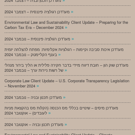
מעו”דכן תכנון ובניה – דצמבר 2024
»
מעו”דכן רגולציה פיננסית – דצמבר 2024
Environmental Law and Sustainability Client Update – Preparing for the
»
Carbon Tax Era – December 2024
»
מעו”דכן רגולציה פיננסית – נובמבר 2024
מעו”דכן איכות סביבה וקיימות – רגולציות אקלימיות: מפתח להצלחה יזמית
»
בענף הקליימטק – נובמבר 2024
מעו”דכן שוק הון – חובת דיווח מיידי בדבר חקירה פלילית או הליך בירור מנהלי
»
של רשות ניירות ערך – נובמבר 2024
Corporate Law Client Update – U.S. Corporate Transparency Legislation
»
– November 2024
»
מעו”דכן תכנון ובניה – נובמבר 2024
מעו”דכן מיסים – שינויים בכללי מס הכנסה (הקלות מס בהקצאת מניות
»
לעובדים) – אוקטובר 2024
»
מעו”דכן תכנון ובניה – אוקטובר 2024
Environmental Law and Sustainability Client Update – Climate