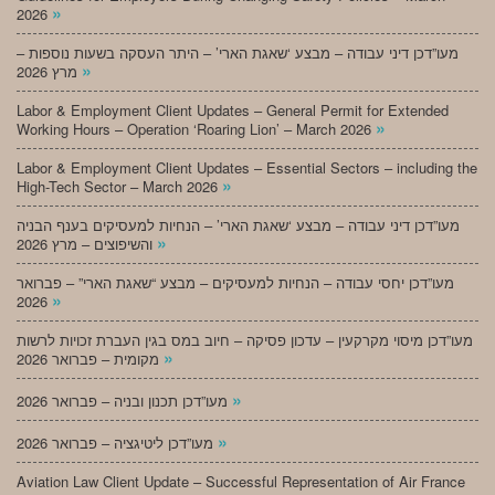
»
2026
מעו”דכן דיני עבודה – מבצע ‘שאגת הארי’ – היתר העסקה בשעות נוספות –
»
מרץ 2026
Labor & Employment Client Updates – General Permit for Extended
»
Working Hours – Operation ‘Roaring Lion’ – March 2026
Labor & Employment Client Updates – Essential Sectors – including the
»
High-Tech Sector – March 2026
מעו”דכן דיני עבודה – מבצע ‘שאגת הארי’ – הנחיות למעסיקים בענף הבניה
»
והשיפוצים – מרץ 2026
מעו”דכן יחסי עבודה – הנחיות למעסיקים – מבצע “שאגת הארי” – פברואר
»
2026
מעו”דכן מיסוי מקרקעין – עדכון פסיקה – חיוב במס בגין העברת זכויות לרשות
»
מקומית – פברואר 2026
»
מעו”דכן תכנון ובניה – פברואר 2026
»
מעו”דכן ליטיגציה – פברואר 2026
Aviation Law Client Update – Successful Representation of Air France