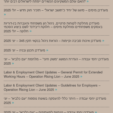
»
האם עולם המשקיעים הכשירים ייפתח לישראלים רבים יותר?
מעו”דכן מיסים – סיווגו של יחיד כ”תושב ישראל” – תזכיר חוק חדש – יולי 2025
»
מעו”דכן מחלקת לקוחות פרטיים, ניהול הון משפחתי והעברות בין-דוריות
בעסקים משפחתיים ומחלקת מיסים – חלוקת דיבידנד לשם ביצוע הסכמי
»
חלוקה – יולי 2025
»
מעו”דכן איכות סביבה וקיימות – הוראת ניהול בנקאי תקין 345 – יוני 2025
»
מעו”דכן תכנון ובניה – יוני 2025
מעו”דכן יחסי עבודה – הגדרת המושג “משק חיוני” – מלחמת “עם כלביא” – יוני
»
2025
Labor & Employment Client Updates – General Permit for Extended
»
Working Hours – Operation Rising Lion – June 2025
Labor & Employment Client Updates – Guidelines for Employers –
»
Operation Rising Lion – June 2025
מעו”דכן יחסי עבודה – היתר כללי להעסקה בשעות נוספות “עם כלביא” – יוני
»
2025
»
מעו”דכן יחסי עבודה – הנחיות למעסיקים – “עם כלביא” – יוני 2025