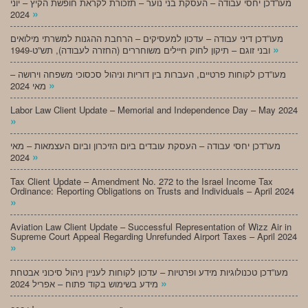
מעו”דכן יחסי עבודה – העסקת בני נוער – תזכורת לקראת חופשת הקיץ – יוני
»
2024
מעו”דכן דיני עבודה – עדכון למעסיקים – הרחבת ההגנות למשרתי מילואים
»
ובני זוגם – תיקון לחוק חיילים משוחררים (החזרה לעבודה), תש”ט-1949
מעו”דכן לקוחות פרטיים, העברות בין דוריות וניהול סכסוכי משפחה וירושה –
»
מאי 2024
Labor Law Client Update – Memorial and Independence Day – May 2024
»
מעו”דכן יחסי עבודה – העסקת עובדים ביום הזיכרון וביום העצמאות – מאי
»
2024
Tax Client Update – Amendment No. 272 to the Israel Income Tax
Ordinance: Reporting Obligations on Trusts and Individuals – April 2024
»
Aviation Law Client Update – Successful Representation of Wizz Air in
Supreme Court Appeal Regarding Unrefunded Airport Taxes – April 2024
»
מעו”דכן טכנולוגיות מידע ופרטיות – עדכון לקוחות לעניין ניהול סיכוני אבטחת
»
מידע בשימוש בקוד פתוח – אפריל 2024