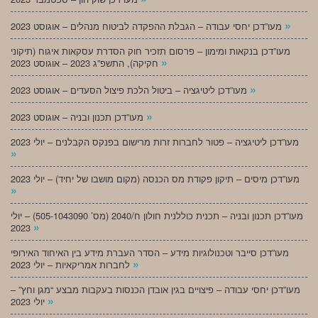
»
מעו”דכן יחסי עבודה – הגבלת ההפקדה לביטוח מנהלים – אוגוסט 2023
מעו”דכן בנקאות ומימון – פרסום תזכיר חוק הסדרת עסקאות איגוח (תיקוני
»
חקיקה), התשפ”ג 2023 – אוגוסט 2023
»
מעו”דכן ליטיגציה – ביטול הלכת פיצול הסעדים – אוגוסט 2023
»
מעו”דכן תכנון ובניה – אוגוסט 2023
מעו”דכן ליטיגציה – פטור לחברות זרות מרישום בפנקס הקבלנים – יולי 2023
»
מעו”דכן מיסים – תיקון פקודת מס הכנסה (מקום מושבו של יחיד) – יולי 2023
»
מעו”דכן תכנון ובניה – תכנית כוללנית חולון ח/2040 (מס’ 505-1043090) – יולי
»
2023
מעו”דכן סייבר וטכנולוגיות מידע – הסדר העברת מידע בין האיחוד האירופי
»
לחברות אמריקאיות – יולי 2023
מעו”דכן יחסי עבודה – פיצויים בגין אובדן הכנסות בעקבות מבצע “מגן וחץ” –
»
יולי 2023