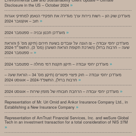
»
Disclosure in the US – October 2024
מעו”דכן שוק הון – רשות ניירות ערך מגדירה את תפקידי הנאמן למחזיקי אגרות
»
חוב – אוקטובר 2024
»
מעו”דכן תכנון ובניה – ספטמבר 2024
מעו”דכן יחסי עבודה – צו הגנה על עובדים בשעת חירום (תיקון מס’ 5 והוראת
שעה – חרבות ברזל) (הארכת תקופת הוראת השעה) (מס’ 3), התשפ״ד-2024
»
– ספטמבר 2024
»
מעו”דכן יחסי עבודה – תיקון תקנות דמי מחלה – ספטמבר 2024
מעו”דכן יחסי עבודה – חוק פיצויי פיטורים (תיקון מס’ 34 – הוראת שעה –
»
חרבות ברזל), התשפ”ד-2024 – אוגוסט 2024
»
מעו”דכן יחסי עבודה – הרחבת חובותיו של מזמין שירות – אוגוסט 2024
Representation of Mr. Uri Omid and Ankor Insurance Company Ltd., in
»
Establishing a New Insurance Company
Representation of AmTrust Financial Services, Inc. and weSure Global
Tech in an investment transaction for a total consideration of NIS 37M
»