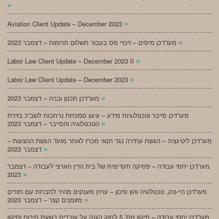
»
»
Aviation Client Update – December 2023
»
מעו”דכן מיסים – זיכויי מס בעבור תשלום תרומות – דצמבר 2023
»
Labor Law Client Update – December 2023 II
»
Labor Law Client Update – December 2023
»
מעו”דכן תכנון ובניה – דצמבר 2023
מעו”דכן סייבר וטכנולוגיות מידע – עיגון סמכויות נרחבות לשב”כ בזירת
»
הטכנולוגיה והסייבר – דצמבר 2023
מעו”דכן ליטיגציה – הגשת עתירה נגד תנאי מכרז לאחר מועד הגשת ההצעות –
»
דצמבר 2023
מעו”דכן יחסי עבודה – פסיקה תקדימית של בית הדין הארצי לעבודה – דצמבר
»
2023
מעו”דכן היי-טק, טכנולוגיה והון סיכון – ערוץ מענקים מהיר לחברות עם תזרים
»
מזומנים קצר – דצמבר 2023
מעו”דכן יחסי עבודה – תיקון מס’ 5 לחוק הגנה על עובדים בשעת חירום ותיקון