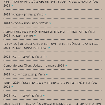
מעו”דכן מיסוי מוניציפלי – פסק דין תשתיות נפט בע”מ נ’ עיריית חיפה – מרץ
»
2024
»
מעו”דכן שוק הון – פברואר 2024
»
מעו”דכן תכנון ובניה – פברואר 2024
מעו”דכן יחסי עבודה – יום שבתון יום הבחירות לרשויות מקומיות ולמועצות
»
אזוריות – פברואר 2024
מעו”דכן סייבר וטכנולוגיות מידע – איסוף מידע פומבי באינטרנט | סקרייפינג |
»
הפרת תנאי שימוש – פברואר 2024
»
מעו”דכן ליטיגציה – ינואר 2024 II
»
Corporate Law Client Update – January 2024
»
מעו”דכן תכנון ובניה – ינואר 2024
מעו”דכן רגולציה – צו הארכת תקופות ודחיית מועדים התשפ”ד-2024 – ינואר
»
2024
»
מעו”דכן ליטיגציה – ינואר 2024
מעו”דכן יחסי עבודה – תקנות להגברת האכיפה של דיני עבודה – דצמבר 2023