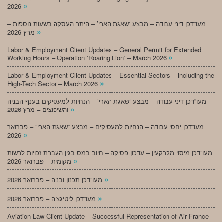
»
2026
מעו”דכן דיני עבודה – מבצע ‘שאגת הארי’ – היתר העסקה בשעות נוספות –
»
מרץ 2026
Labor & Employment Client Updates – General Permit for Extended
»
Working Hours – Operation ‘Roaring Lion’ – March 2026
Labor & Employment Client Updates – Essential Sectors – including the
»
High-Tech Sector – March 2026
מעו”דכן דיני עבודה – מבצע ‘שאגת הארי’ – הנחיות למעסיקים בענף הבניה
»
והשיפוצים – מרץ 2026
מעו”דכן יחסי עבודה – הנחיות למעסיקים – מבצע “שאגת הארי” – פברואר
»
2026
מעו”דכן מיסוי מקרקעין – עדכון פסיקה – חיוב במס בגין העברת זכויות לרשות
»
מקומית – פברואר 2026
»
מעו”דכן תכנון ובניה – פברואר 2026
»
מעו”דכן ליטיגציה – פברואר 2026
Aviation Law Client Update – Successful Representation of Air France