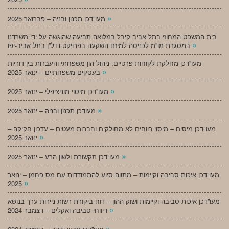
»
מעו”דכן תכנון ובניה – פברואר 2025
בית המשפט המחוזי בתל אביב קיבל במלואה תביעה שהוגשה על ידי משרדנו
»
במסגרת מו”מ לכניסה למיזם השקעה בפרויקט נדל”ן בתל אביב-יפו
מעו”דכן מחלקת לקוחות פרטיים, ניהול הון משפחתי והעברות בין-דוריות
»
בעסקים משפחתיים – ינואר 2025
»
מעו”דכן מיסוי מוניציפלי – ינואר 2025
»
מעודכן תכנון ובניה – ינואר 2025
מעו”דכן מיסים – מיסוי רווחים לא מחולקים וחברות מעטים – עדכון חקיקה –
»
ינואר 2025
»
מעו”דכן תקשורת ולשון הרע – ינואר 2025
מעו”דכן איכות סביבה וקיימות – מתווה סיוע להתמודדות עם מס פחמן – ינואר
»
2025
מעו”דכן איכות סביבה וקיימות ושוק ההון – דוח ביקורת רשות ניירות ערך בנושא
»
דיווחי סביבה ואקלים – דצמבר 2024
»