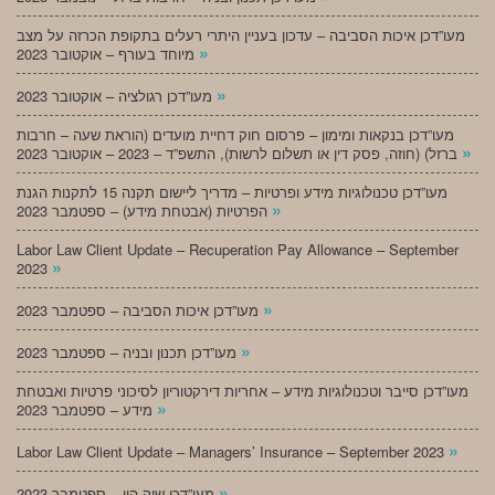
מעו”דכן איכות הסביבה – עדכון בעניין היתרי רעלים בתקופת הכרזה על מצב
»
מיוחד בעורף – אוקטובר 2023
»
מעו”דכן רגולציה – אוקטובר 2023
מעו”דכן בנקאות ומימון – פרסום חוק דחיית מועדים (הוראת שעה – חרבות
»
ברזל) (חוזה, פסק דין או תשלום לרשות), התשפ”ד – 2023 – אוקטובר 2023
מעו”דכן טכנולוגיות מידע ופרטיות – מדריך ליישום תקנה 15 לתקנות הגנת
»
הפרטיות (אבטחת מידע) – ספטמבר 2023
Labor Law Client Update – Recuperation Pay Allowance – September
»
2023
»
מעו”דכן איכות הסביבה – ספטמבר 2023
»
מעו”דכן תכנון ובניה – ספטמבר 2023
מעו”דכן סייבר וטכנולוגיות מידע – אחריות דירקטוריון לסיכוני פרטיות ואבטחת
»
מידע – ספטמבר 2023
»
Labor Law Client Update – Managers’ Insurance – September 2023
»
מעו”דכן שוק הון – ספטמבר 2023