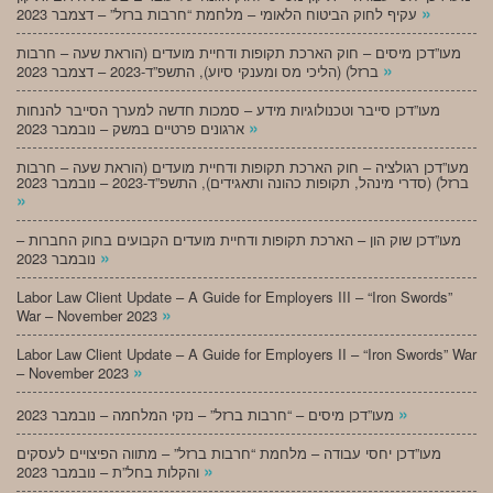
»
עקיף לחוק הביטוח הלאומי – מלחמת “חרבות ברזל” – דצמבר 2023
מעו”דכן מיסים – חוק הארכת תקופות ודחיית מועדים (הוראת שעה – חרבות
»
ברזל) (הליכי מס ומענקי סיוע), התשפ”ד-2023 – דצמבר 2023
מעו”דכן סייבר וטכנולוגיות מידע – סמכות חדשה למערך הסייבר להנחות
»
ארגונים פרטיים במשק – נובמבר 2023
מעו”דכן רגולציה – חוק הארכת תקופות ודחיית מועדים (הוראת שעה – חרבות
ברזל) (סדרי מינהל, תקופות כהונה ותאגידים), התשפ”ד-2023 – נובמבר 2023
»
מעו”דכן שוק הון – הארכת תקופות ודחיית מועדים הקבועים בחוק החברות –
»
נובמבר 2023
Labor Law Client Update – A Guide for Employers III – “Iron Swords”
»
War – November 2023
Labor Law Client Update – A Guide for Employers II – “Iron Swords” War
»
– November 2023
»
מעו”דכן מיסים – “חרבות ברזל” – נזקי המלחמה – נובמבר 2023
מעו”דכן יחסי עבודה – מלחמת “חרבות ברזל” – מתווה הפיצויים לעסקים
»
והקלות בחל”ת – נובמבר 2023