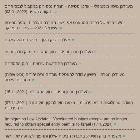
מעו”דכן מיסוי מוניציפלי – עדכון פסיקה – הנחת נכס ריק במקביל לנכס הרוס
»
בתקופה השניה (03.01.2022)
היעד הבא של רכבת הסטארט-אפ ניישן: החברה הערבית | ספר ההייטק
»
הישראלי 2021 – עיתון דה מרקר
»
מעו”דכן שוק ההון – פרשת נסטלה-אסם
»
מעו”דכן תכנון ובניה – חוק ההסדרים וחוק תכנון ובניה
»
מעו”דכן התחדשות עירונית – חוק ההסדרים
מעו”דכן הגירה – רישיון עבודה להעסקת עובדים זרים יהודים (זכאי שבות)
»
בחברות היי-טק
»
מעו”דכן תכנון ובניה – חוק ההסדרים (15.11.2021)
(07.11.2021) מעודכן טכנולוגיות מידע ופרטיות – הצעת חוק לתיקון חוק הגנת
»
הפרטיות
Immigration Law Update – Vaccinated businesspeople are no longer
»
required to obtain special entry permits to Israel (1.11.2021)
»
משפחת ברק תשקיע בחברת הביטוח איילון ותהפוך לשותפה של ווישור