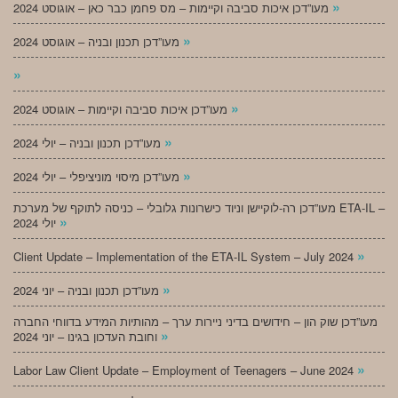
»
מעו”דכן איכות סביבה וקיימות – מס פחמן כבר כאן – אוגוסט 2024
»
מעו”דכן תכנון ובניה – אוגוסט 2024
»
»
מעו”דכן איכות סביבה וקיימות – אוגוסט 2024
»
מעו”דכן תכנון ובניה – יולי 2024
»
מעו”דכן מיסוי מוניציפלי – יולי 2024
מעו”דכן רה-לוקיישן וניוד כישרונות גלובלי – כניסה לתוקף של מערכת ETA-IL –
»
יולי 2024
»
Client Update – Implementation of the ETA-IL System – July 2024
»
מעו”דכן תכנון ובניה – יוני 2024
מעו”דכן שוק הון – חידושים בדיני ניירות ערך – מהותיות המידע בדווחי החברה
»
וחובת העדכון בגינו – יוני 2024
»
Labor Law Client Update – Employment of Teenagers – June 2024