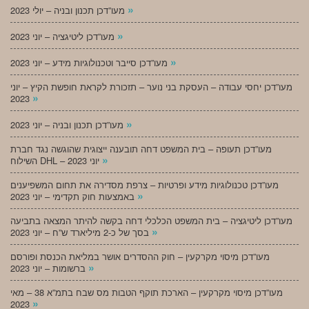
»
מעו”דכן תכנון ובניה – יולי 2023
»
מעו”דכן ליטיגציה – יוני 2023
»
מעו”דכן סייבר וטכנולוגיות מידע – יוני 2023
מעו”דכן יחסי עבודה – העסקת בני נוער – תזכורת לקראת חופשת הקיץ – יוני
»
2023
»
מעו”דכן תכנון ובניה – יוני 2023
מעו”דכן תעופה – בית המשפט דחה תובענה ייצוגית שהוגשה נגד חברת
»
השילוח DHL – יוני 2023
מעו”דכן טכנולוגיות מידע ופרטיות – צרפת מסדירה את תחום המשפיענים
»
באמצעות חוק תקדימי – יוני 2023
מעו”דכן ליטיגציה – בית המשפט הכלכלי דחה בקשה להיתר המצאה בתביעה
»
בסך של כ-2 מיליארד ש”ח – יוני 2023
מעו”דכן מיסוי מקרקעין – חוק ההסדרים אושר במליאת הכנסת ופורסם
»
ברשומות – יוני 2023
מעו”דכן מיסוי מקרקעין – הארכת תוקף הטבות מס שבח בתמ”א 38 – מאי
»
2023