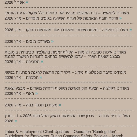
»
אפריל 2026
מעו”דכן ליטיגציה – בית המשפט מבהיר את תחולת כלל שיקול הדעת העסקי
»
והיקף חובת הנאמנות של ועדות השקעה בגופים מוסדיים – מרץ 2026
»
מעו”דכן רגולציה – תקנות שירותי תשלום (פטור מהוראות החוק) – מרץ 2026
»
מעו”דכן מיסים – מרץ 2026
מעו”דכן איכות סביבה וקיימות – הקלות זמניות ברגולציה סביבתית בעקבות
מבצע “שאגת הארי” – עדכון לתעשייה בהתאם להנחיות המשרד להגנת
»
הסביבה – מרץ 2026
מעו”דכן סייבר וטכנולוגיות מידע – גילוי דעת הרשות להגנת הפרטיות בנושא
»
הסכמה – מרץ 2026
מעו”דכן רגולציה – הצעת חוק הארכת תקופות ודחיית מועדים – מבצע שאגת
»
הארי – מרץ 2026
»
מעו”דכן תכנון ובניה – מרץ 2026
מעו”דכן דיני עבודה – עדכון שכר המינימום במשק החל מיום 1.4.2026 – מרץ
»
2026
Labor & Employment Client Updates – Operation ‘Roaring Lion’ –
Guidelines for Employers During Changing Safety Policies – March