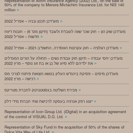
Representation of Alifim Insurance Agency (2002) Ltd., on the sale of
50% of the company to Menora Mivtachim Insurance Ltd. for NIS 140
»
million
»
מעו”דכן תכנון ובניה – אפריל 2022
מעו”דכן שוק הון – חוק שכר שווה לעובדת ולעובד (תיקון מס’ 6) – חובות דיווח
»
חדשות – אפריל 2022
»
מעו”דכן רגולציה – חוק עקרונות האסדרה, התשפ”ב-2021 – אפריל 2022
מעו”דכן יחסי עבודה – תיקון חוק עבודת נשים – תחולה על הורים המגדלים
»
את ילדיהם ללא סיוע של בן או בת זוג נוסף – מרץ 2022
מעו”דכן מיסים – פסיקת ביהמ”ש העליון בנושא הוצאות פיתוח לצרכי מס
»
רכישה – מרץ 2022
»
מכירת השליטה בגסטטנרטק לחברת מטריקס
»
ייצוג רפק אנרגיה בעסקה לרכישת שתי חברות מידי דלק
Representation of Icon Group Ltd. (iDigital) in an acquisition agreement
»
of the control of VISUAL D.G. Ltd.
Representation of Sky Fund in the acquisition of 50% of the shares of
»
Dolce Vita Way of Life Ltd.