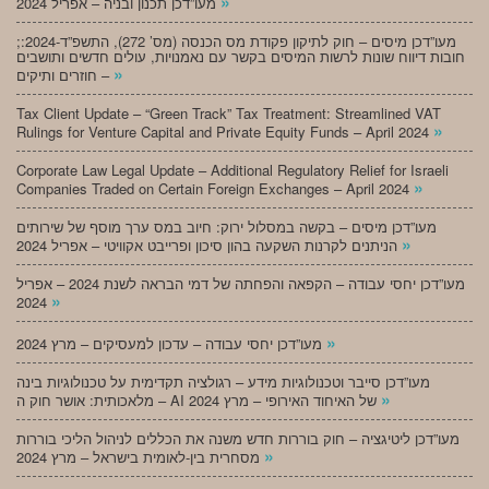
»
מעו”דכן תכנון ובניה – אפריל 2024
;מעו”דכן מיסים – חוק לתיקון פקודת מס הכנסה (מס’ 272), התשפ”ד-2024:
חובות דיווח שונות לרשות המיסים בקשר עם נאמנויות, עולים חדשים ותושבים
»
חוזרים ותיקים –
Tax Client Update – “Green Track” Tax Treatment: Streamlined VAT
»
Rulings for Venture Capital and Private Equity Funds – April 2024
Corporate Law Legal Update – Additional Regulatory Relief for Israeli
»
Companies Traded on Certain Foreign Exchanges – April 2024
מעו”דכן מיסים – בקשה במסלול ירוק: חיוב במס ערך מוסף של שירותים
»
הניתנים לקרנות השקעה בהון סיכון ופרייבט אקוויטי – אפריל 2024
מעו”דכן יחסי עבודה – הקפאה והפחתה של דמי הבראה לשנת 2024 – אפריל
»
2024
»
מעו”דכן יחסי עבודה – עדכון למעסיקים – מרץ 2024
מעו”דכן סייבר וטכנולוגיות מידע – רגולציה תקדימית על טכנולוגיות בינה
»
מלאכותית: אושר חוק ה – AI של האיחוד האירופי – מרץ 2024
מעו”דכן ליטיגציה – חוק בוררות חדש משנה את הכללים לניהול הליכי בוררות
»
מסחרית בין-לאומית בישראל – מרץ 2024