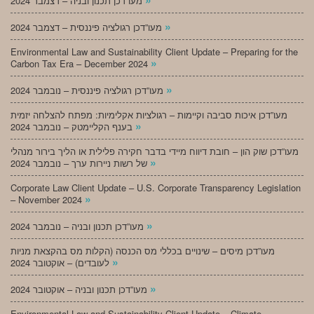
מעו”דכן תכנון ובניה – דצמבר 2024
»
מעו”דכן רגולציה פיננסית – דצמבר 2024
Environmental Law and Sustainability Client Update – Preparing for the
»
Carbon Tax Era – December 2024
»
מעו”דכן רגולציה פיננסית – נובמבר 2024
מעו”דכן איכות סביבה וקיימות – רגולציות אקלימיות: מפתח להצלחה יזמית
»
בענף הקליימטק – נובמבר 2024
מעו”דכן שוק הון – חובת דיווח מיידי בדבר חקירה פלילית או הליך בירור מנהלי
»
של רשות ניירות ערך – נובמבר 2024
Corporate Law Client Update – U.S. Corporate Transparency Legislation
»
– November 2024
»
מעו”דכן תכנון ובניה – נובמבר 2024
מעו”דכן מיסים – שינויים בכללי מס הכנסה (הקלות מס בהקצאת מניות
»
לעובדים) – אוקטובר 2024
»
מעו”דכן תכנון ובניה – אוקטובר 2024
Environmental Law and Sustainability Client Update – Climate