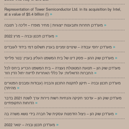
Representation of Tower Semiconductor Ltd. in its acquisition by Intel,
»
at a value of $5.4 billion (!)
»
מעו”דכן תחרות ותובענות ייצוגיות | מחיר מופרז – זליכה נ’ תנובה
»
מעו”דכן תכנון ובניה – מרץ 2022
»
מעו”דכן יחסי עבודה – שינויים זמניים בעניין תשלום דמי בידוד לעובדים
»
‘מעו”דכן שוק ההון – פסק דינו של בית המשפט העליון בעניין ‘בטר פלייס
מעו”דכן שוק הון – תנועת המטוטלת נעצרה – בית המשפט הכריע ביחס לכל
»
החברות הדואליות: על כללי האחריות לדיווח יחול הדין הזר
מעו”דכן תכנון ובניה – תיקון לתקנות התכנון והבניה (עבודות ומבנים הפטורים
»
מהיתר)
מעו”דכן שוק הון – עדכוני חקיקה והנחיות רשות ניירות ערך לשנת 2021 בדבר
»
הדוחות התקופתיים
»
מעו”דכן שוק הון – ניצול הזדמנות עסקית של חברה בידי נושא משרה בה
»
מעו”דכן תכנון ובניה – ינואר 2022