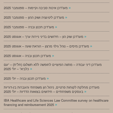
»
מעו”דכן איכות סביבה וקיימות – ספטמבר 2025
»
מעו”דכן ליטיגציה ושוק ההון – ספטמבר 2025
»
מעו”דכן תכנון ובניה – ספטמבר 2025
»
מעו”דכן שוק הון – חידושים בדיני ניירות ערך – אוגוסט 2025
»
מעו”דכן מיסים – נוהל גילוי מרצון – הוראת שעה – אוגוסט 2025
»
מעו”דכן תכנון ובניה – אוגוסט 2025
מעו”דכן דיני עבודה – מתווה הפיצויים לחופשה ללא תשלום (חל”ת) – “עם
»
כלביא” – יולי 2025
»
מעו”דכן תכנון ובניה – יולי 2025
מעו”דכן מחלקת לקוחות פרטיים, ניהול הון משפחתי והעברות בין-דוריות
»
בעסקים משפחתיים – חידושים בצוואות הדדיות – יולי 2025
IBA Healthcare and Life Sciences Law Committee survey on healthcare
»
financing and reimbursement 2025