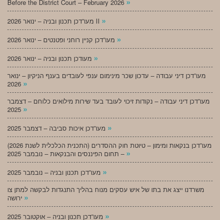
»
Before the District Court – February 2026
»
מעו”דכן תכנון ובניה – ינואר 2026 II
»
מעו”דכן קניין רוחני ופטנטים – ינואר 2026
»
מעודכן תכנון ובניה – ינואר 2026
מעו”דכן דיני עבודה – עדכון שכר מינימום ענפי לעובדים בענף הניקיון – ינואר
»
2026
מעו”דכן דיני עבודה – נקודות זיכוי לעובד בעד שירות מילואים כלוחם – דצמבר
»
2025
»
מעו”דכן איכות סביבה – דצמבר 2025
מעו”דכן בנקאות ומימון – טיוטת חוק ההסדרים (התכנית הכלכלית לשנת 2026)
»
– תחום הפיננסים והבנקאות – נובמבר 2025
»
מעו”דכן תכנון ובניה – נובמבר 2025
משרדנו ייצג את בתו של איש עסקים מנוח בהליך התנגדות לבקשה למתן צו
»
ירושה
»
מעו”דכן תכנון ובניה – אוקטובר 2025