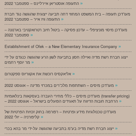
»
התעופה אוסטריאן איירליינס – ספטמבר 2022
מעו”דכן תעופה – בית המשפט המחוזי דחה תביעה ייצוגית שהוגשה נגד חברת
»
התעופה וויז אייר – ספטמבר 2022
מעו”דכן מיסוי מוניציפלי – עדכון פסיקה – ביטול חיוב רטרואקטיבי בארנונה –
»
ספטמבר 2022
»
Establishment of Ofek – a New Elementary Insurance Company
ייצוג חברת רשת מדיה ואיילה חסון בתביעת לשון הרע שהוגשה כנגדם על ידי
»
מר יוסף רחמים
»
אליאקסיס רוכשת את אקווריוס ספקטרום
»
מעו”דכן מיסים – השתתפות מלכ”רים במכרזי מדינה – אוגוסט 2022
מעו”דכן מיסים – כללי מחירי העברה בעסקאות בינלאומיות (transfer pricing)
»
– הרחבת חובות הדיווח על תאגידים הפועלים בישראל – אוגוסט 2022
מעו”דכן טכנולוגיות מידע ופרטיות – רפורמה בחוק זכויות הפרטיות של
»
קליפורניה – יולי 2022
»
ייצוג חברת רשת מדיה בע”מ בתביעה שהוגשה על-ידי מר בהא בכרי