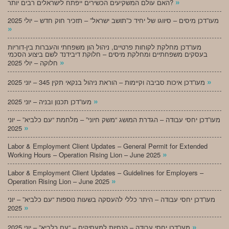
»
האם עולם המשקיעים הכשירים ייפתח לישראלים רבים יותר?
מעו”דכן מיסים – סיווגו של יחיד כ”תושב ישראל” – תזכיר חוק חדש – יולי 2025
»
מעו”דכן מחלקת לקוחות פרטיים, ניהול הון משפחתי והעברות בין-דוריות
בעסקים משפחתיים ומחלקת מיסים – חלוקת דיבידנד לשם ביצוע הסכמי
»
חלוקה – יולי 2025
»
מעו”דכן איכות סביבה וקיימות – הוראת ניהול בנקאי תקין 345 – יוני 2025
»
מעו”דכן תכנון ובניה – יוני 2025
מעו”דכן יחסי עבודה – הגדרת המושג “משק חיוני” – מלחמת “עם כלביא” – יוני
»
2025
Labor & Employment Client Updates – General Permit for Extended
»
Working Hours – Operation Rising Lion – June 2025
Labor & Employment Client Updates – Guidelines for Employers –
»
Operation Rising Lion – June 2025
מעו”דכן יחסי עבודה – היתר כללי להעסקה בשעות נוספות “עם כלביא” – יוני
»
2025
»
מעו”דכן יחסי עבודה – הנחיות למעסיקים – “עם כלביא” – יוני 2025