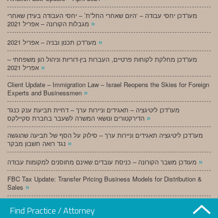
מעו”דכן יחסי עבודה – ‘היום שאחרי החל”ת’ – יחסי העבודה בעידן שאחרי
»
מגבלות הקורונה – אפריל 2021
»
מעו”דכן תכנון ובניה – אפריל 2021
מעו”דכן מחלקת לקוחות פרטיים, העברות בין-דוריות וניהול הון משפחתי –
»
אפריל 2021
Client Update – Immigration Law – Israel Reopens the Skies for Foreign
»
Experts and Businessmen
מעו”דכן ליטיגציה – תאגידים וניירות ערך – דחיית תביעת ענק כנגד
»
הדירקטורים ונושאי המשרה לשעבר בחברת סקיילקס
מעו”דכן ליטיגציה תאגידים וניירות ערך – סילוק על הסף של תביעה שהוגשה
»
נגד רואה חשבון מבקר
»
מעודכן משבר הקורונה – כניסת עובדים שאינם מחוסנים למקומות עבודה
FBC Tax Update: Transfer Pricing Business Models for Distribution &
»
Sales
»
מעו”דכן תכנון ובניה – מרץ 2021
Find Practice / Attorney