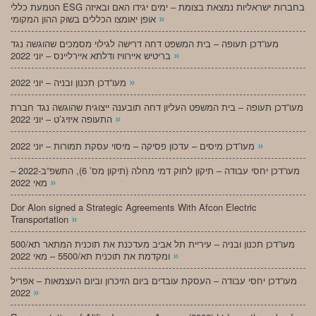
הטמעת כללי ESG בחברות ישראליות נמצאת בצומת – ימים יגידו האם ובאיזה
»
אופן יאומצו הכללים בשוק ההון המקומי
מעו”דכן תעופה – בית המשפט דחה דרישה לגילוי מסמכים שהוגשה נגד
»
בריטיש איירוויז ודלתא איירליינס – יוני 2022
»
מעו”דכן תכנון ובניה – יוני 2022
מעו”דכן תעופה – בית המשפט העליון דחה תובענה ייצוגית שהוגשה נגד חברת
»
התעופה איזיג’ט – יוני 2022
»
מעו”דכן מיסים – עדכון פסיקה – מיסוי עסקת תמורות – יוני 2022
מעו”דכן יחסי עבודה – תיקון לחוק דמי מחלה (תיקון מס’ 6), התשפ”ב-2022 –
»
מאי 2022
Dor Alon signed a Strategic Agreements With Afcon Electric
»
Transportation
מעו”דכן תכנון ובניה – עיריית תל אביב מעדכנת את תוכנית המתאר תא/500
»
ומקדמת את תוכנית תא/5500 – מאי 2022
מעו”דכן יחסי עבודה – העסקת עובדים ביום הזיכרון וביום העצמאות – אפריל
»
2022