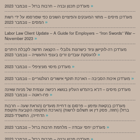
»
מעו”דכן תכנון ובניה – חרבות ברזל – נובמבר 2023
מעו”דכן מיסים – מתווי המענקים והפיצויים השונים כפי שפורסמו על ידי רשות
»
המסים – נובמבר 2023
Labor Law Client Update – A Guide for Employers – “Iron Swords” War –
»
November 2023
מעו”דכן רה-לוקיישן וניוד כישרונות גלובלי – הקצאה חדשה לקבלת היתרים
»
להעסקת עובדים זרים בענפי התעשייה – נובמבר 2023
»
מעו”דכן מיסוי מוניציפלי – נובמבר 2023
»
מעו”דכן איכות הסביבה – הארכת תוקף אישורים רגולטוריים – נובמבר 2023
מעו”דכן מיסים – דנ”א ביהמ”ש העליון בנושא רכישה עצמית של מניות שאינה
»
פרו-ראטה – נובמבר 2023
מעו”דכן בנקאות ומימון – פרסום צו דחיית מועדים (הוראת שעה – חרבות
ברזל) (חוזה, פסק דין או תשלום לרשות) (הארכת התקופה הקובעת ותקופת
»
הדחייה), התשפ”ד-2023
»
מעו”דכן יחסי עבודה – מלחמת חרבות ברזל – נובמבר 2023
»
מעו”דכן תכנון ובניה – חרבות ברזל – נובמבר 2023