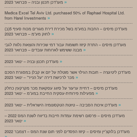
»
מעו”דכן תכנון ובניה – פברואר 2023
Medica Excel Tel Aviv Ltd. purchased 50% of Raphael Hospital Ltd.
»
from Harel Investments
מעו”דכן מיסים – החבות במע”מ בשל מכירת דירת מגורים מכוח סעיף 5(ב)
»
לחוק מע”מ – פברואר 2023
מעו”דכן מיסים – התרת קיזוז תשומות עבור דמי שכירות והוצאות נלוות לגבי
»
מבנה ששימש לארוחות עובדים – פברואר 2023
»
מעו”דכן תכנון ובניה – ינואר 2023
מעו”דכן ליטיגציה – חובות הגילוי אשר מוטלת על יזם או קבלן במסגרת הסכם
»
מכר לרכישת דירה “על הנייר” – ינואר 2023
מעו”דכן מיסים – דחיית ערעור על סיווג עסקאות מכר מקרקעין כחלק
»
מפעילות פירותית-עסקית החייבת במע”מ – ינואר 2023
»
מעו”דכן איכות הסביבה – טיוטת הטקסונומיה הישראלית – ינואר 2023
מעו”דכן מיסים – פרסום רשימת עמדות חייבות בדיווח לשנת המס 2022 –
»
ינואר 2023
מעו”דכן בלוקצ’יין ומיסים – קיזוז הפסדים לפני תום שנת המס – דצמבר 2022
»