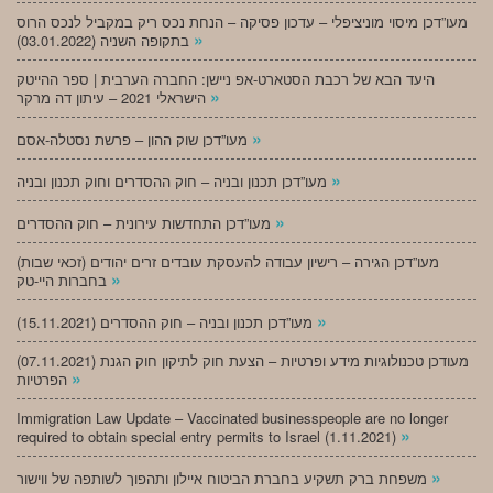
מעו”דכן מיסוי מוניציפלי – עדכון פסיקה – הנחת נכס ריק במקביל לנכס הרוס
»
בתקופה השניה (03.01.2022)
היעד הבא של רכבת הסטארט-אפ ניישן: החברה הערבית | ספר ההייטק
»
הישראלי 2021 – עיתון דה מרקר
»
מעו”דכן שוק ההון – פרשת נסטלה-אסם
»
מעו”דכן תכנון ובניה – חוק ההסדרים וחוק תכנון ובניה
»
מעו”דכן התחדשות עירונית – חוק ההסדרים
מעו”דכן הגירה – רישיון עבודה להעסקת עובדים זרים יהודים (זכאי שבות)
»
בחברות היי-טק
»
מעו”דכן תכנון ובניה – חוק ההסדרים (15.11.2021)
(07.11.2021) מעודכן טכנולוגיות מידע ופרטיות – הצעת חוק לתיקון חוק הגנת
»
הפרטיות
Immigration Law Update – Vaccinated businesspeople are no longer
»
required to obtain special entry permits to Israel (1.11.2021)
»
משפחת ברק תשקיע בחברת הביטוח איילון ותהפוך לשותפה של ווישור