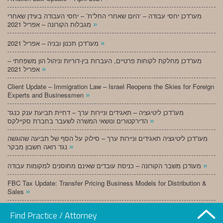
מעו”דכן יחסי עבודה – ‘היום שאחרי החל”ת’ – יחסי העבודה בעידן שאחרי
»
מגבלות הקורונה – אפריל 2021
»
מעו”דכן תכנון ובניה – אפריל 2021
מעו”דכן מחלקת לקוחות פרטיים, העברות בין-דוריות וניהול הון משפחתי –
»
אפריל 2021
Client Update – Immigration Law – Israel Reopens the Skies for Foreign
»
Experts and Businessmen
מעו”דכן ליטיגציה – תאגידים וניירות ערך – דחיית תביעת ענק כנגד
»
הדירקטורים ונושאי המשרה לשעבר בחברת סקיילקס
מעו”דכן ליטיגציה תאגידים וניירות ערך – סילוק על הסף של תביעה שהוגשה
»
נגד רואה חשבון מבקר
»
מעודכן משבר הקורונה – כניסת עובדים שאינם מחוסנים למקומות עבודה
FBC Tax Update: Transfer Pricing Business Models for Distribution &
»
Sales
»
מעו”דכן תכנון ובניה – מרץ 2021
Find Practice / Attorney