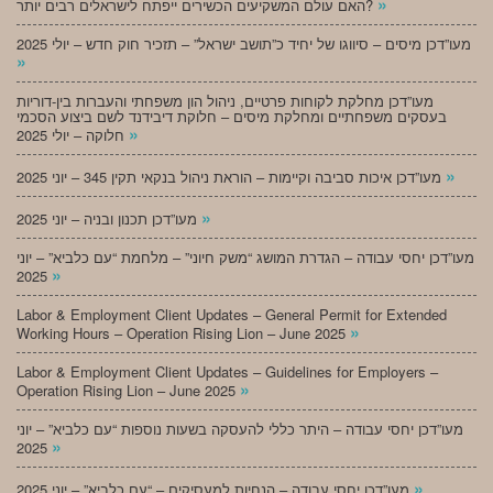
»
האם עולם המשקיעים הכשירים ייפתח לישראלים רבים יותר?
מעו”דכן מיסים – סיווגו של יחיד כ”תושב ישראל” – תזכיר חוק חדש – יולי 2025
»
מעו”דכן מחלקת לקוחות פרטיים, ניהול הון משפחתי והעברות בין-דוריות
בעסקים משפחתיים ומחלקת מיסים – חלוקת דיבידנד לשם ביצוע הסכמי
»
חלוקה – יולי 2025
»
מעו”דכן איכות סביבה וקיימות – הוראת ניהול בנקאי תקין 345 – יוני 2025
»
מעו”דכן תכנון ובניה – יוני 2025
מעו”דכן יחסי עבודה – הגדרת המושג “משק חיוני” – מלחמת “עם כלביא” – יוני
»
2025
Labor & Employment Client Updates – General Permit for Extended
»
Working Hours – Operation Rising Lion – June 2025
Labor & Employment Client Updates – Guidelines for Employers –
»
Operation Rising Lion – June 2025
מעו”דכן יחסי עבודה – היתר כללי להעסקה בשעות נוספות “עם כלביא” – יוני
»
2025
»
מעו”דכן יחסי עבודה – הנחיות למעסיקים – “עם כלביא” – יוני 2025