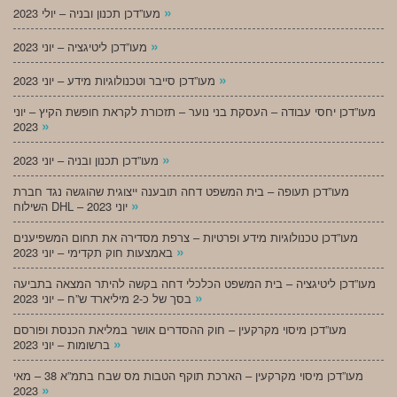
»
מעו”דכן תכנון ובניה – יולי 2023
»
מעו”דכן ליטיגציה – יוני 2023
»
מעו”דכן סייבר וטכנולוגיות מידע – יוני 2023
מעו”דכן יחסי עבודה – העסקת בני נוער – תזכורת לקראת חופשת הקיץ – יוני
»
2023
»
מעו”דכן תכנון ובניה – יוני 2023
מעו”דכן תעופה – בית המשפט דחה תובענה ייצוגית שהוגשה נגד חברת
»
השילוח DHL – יוני 2023
מעו”דכן טכנולוגיות מידע ופרטיות – צרפת מסדירה את תחום המשפיענים
»
באמצעות חוק תקדימי – יוני 2023
מעו”דכן ליטיגציה – בית המשפט הכלכלי דחה בקשה להיתר המצאה בתביעה
»
בסך של כ-2 מיליארד ש”ח – יוני 2023
מעו”דכן מיסוי מקרקעין – חוק ההסדרים אושר במליאת הכנסת ופורסם
»
ברשומות – יוני 2023
מעו”דכן מיסוי מקרקעין – הארכת תוקף הטבות מס שבח בתמ”א 38 – מאי
»
2023