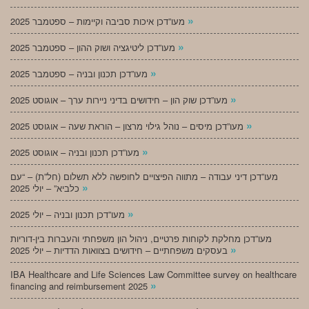
»
מעו”דכן איכות סביבה וקיימות – ספטמבר 2025
»
מעו”דכן ליטיגציה ושוק ההון – ספטמבר 2025
»
מעו”דכן תכנון ובניה – ספטמבר 2025
»
מעו”דכן שוק הון – חידושים בדיני ניירות ערך – אוגוסט 2025
»
מעו”דכן מיסים – נוהל גילוי מרצון – הוראת שעה – אוגוסט 2025
»
מעו”דכן תכנון ובניה – אוגוסט 2025
מעו”דכן דיני עבודה – מתווה הפיצויים לחופשה ללא תשלום (חל”ת) – “עם
»
כלביא” – יולי 2025
»
מעו”דכן תכנון ובניה – יולי 2025
מעו”דכן מחלקת לקוחות פרטיים, ניהול הון משפחתי והעברות בין-דוריות
»
בעסקים משפחתיים – חידושים בצוואות הדדיות – יולי 2025
IBA Healthcare and Life Sciences Law Committee survey on healthcare
»
financing and reimbursement 2025