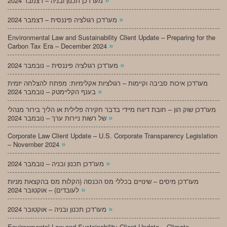
מעו”דכן תכנון ובניה – דצמבר 2024
»
מעו”דכן רגולציה פיננסית – דצמבר 2024
Environmental Law and Sustainability Client Update – Preparing for the
»
Carbon Tax Era – December 2024
»
מעו”דכן רגולציה פיננסית – נובמבר 2024
מעו”דכן איכות סביבה וקיימות – רגולציות אקלימיות: מפתח להצלחה יזמית
»
בענף הקליימטק – נובמבר 2024
מעו”דכן שוק הון – חובת דיווח מיידי בדבר חקירה פלילית או הליך בירור מנהלי
»
של רשות ניירות ערך – נובמבר 2024
Corporate Law Client Update – U.S. Corporate Transparency Legislation
»
– November 2024
»
מעו”דכן תכנון ובניה – נובמבר 2024
מעו”דכן מיסים – שינויים בכללי מס הכנסה (הקלות מס בהקצאת מניות
»
לעובדים) – אוקטובר 2024
»
מעו”דכן תכנון ובניה – אוקטובר 2024
Environmental Law and Sustainability Client Update – Climate