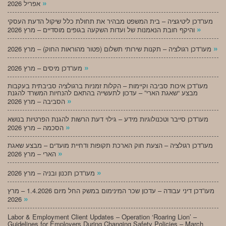
»
אפריל 2026
מעו”דכן ליטיגציה – בית המשפט מבהיר את תחולת כלל שיקול הדעת העסקי
»
והיקף חובת הנאמנות של ועדות השקעה בגופים מוסדיים – מרץ 2026
»
מעו”דכן רגולציה – תקנות שירותי תשלום (פטור מהוראות החוק) – מרץ 2026
»
מעו”דכן מיסים – מרץ 2026
מעו”דכן איכות סביבה וקיימות – הקלות זמניות ברגולציה סביבתית בעקבות
מבצע “שאגת הארי” – עדכון לתעשייה בהתאם להנחיות המשרד להגנת
»
הסביבה – מרץ 2026
מעו”דכן סייבר וטכנולוגיות מידע – גילוי דעת הרשות להגנת הפרטיות בנושא
»
הסכמה – מרץ 2026
מעו”דכן רגולציה – הצעת חוק הארכת תקופות ודחיית מועדים – מבצע שאגת
»
הארי – מרץ 2026
»
מעו”דכן תכנון ובניה – מרץ 2026
מעו”דכן דיני עבודה – עדכון שכר המינימום במשק החל מיום 1.4.2026 – מרץ
»
2026
Labor & Employment Client Updates – Operation ‘Roaring Lion’ –
Guidelines for Employers During Changing Safety Policies – March