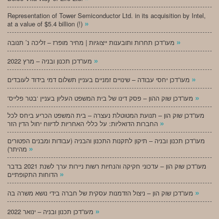
Representation of Tower Semiconductor Ltd. in its acquisition by Intel,
»
at a value of $5.4 billion (!)
»
מעו”דכן תחרות ותובענות ייצוגיות | מחיר מופרז – זליכה נ’ תנובה
»
מעו”דכן תכנון ובניה – מרץ 2022
»
מעו”דכן יחסי עבודה – שינויים זמניים בעניין תשלום דמי בידוד לעובדים
»
‘מעו”דכן שוק ההון – פסק דינו של בית המשפט העליון בעניין ‘בטר פלייס
מעו”דכן שוק הון – תנועת המטוטלת נעצרה – בית המשפט הכריע ביחס לכל
»
החברות הדואליות: על כללי האחריות לדיווח יחול הדין הזר
מעו”דכן תכנון ובניה – תיקון לתקנות התכנון והבניה (עבודות ומבנים הפטורים
»
מהיתר)
מעו”דכן שוק הון – עדכוני חקיקה והנחיות רשות ניירות ערך לשנת 2021 בדבר
»
הדוחות התקופתיים
»
מעו”דכן שוק הון – ניצול הזדמנות עסקית של חברה בידי נושא משרה בה
»
מעו”דכן תכנון ובניה – ינואר 2022