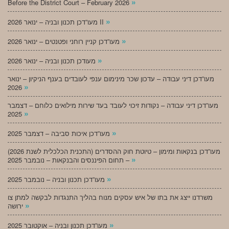
»
Before the District Court – February 2026
»
מעו”דכן תכנון ובניה – ינואר 2026 II
»
מעו”דכן קניין רוחני ופטנטים – ינואר 2026
»
מעודכן תכנון ובניה – ינואר 2026
מעו”דכן דיני עבודה – עדכון שכר מינימום ענפי לעובדים בענף הניקיון – ינואר
»
2026
מעו”דכן דיני עבודה – נקודות זיכוי לעובד בעד שירות מילואים כלוחם – דצמבר
»
2025
»
מעו”דכן איכות סביבה – דצמבר 2025
מעו”דכן בנקאות ומימון – טיוטת חוק ההסדרים (התכנית הכלכלית לשנת 2026)
»
– תחום הפיננסים והבנקאות – נובמבר 2025
»
מעו”דכן תכנון ובניה – נובמבר 2025
משרדנו ייצג את בתו של איש עסקים מנוח בהליך התנגדות לבקשה למתן צו
»
ירושה
»
מעו”דכן תכנון ובניה – אוקטובר 2025