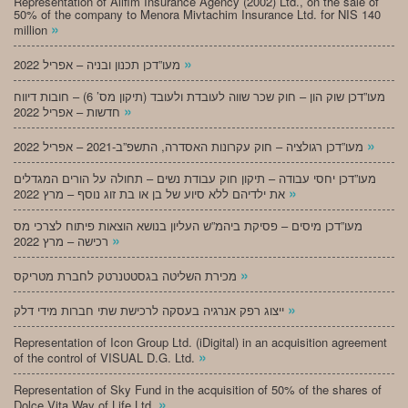
Representation of Alifim Insurance Agency (2002) Ltd., on the sale of
50% of the company to Menora Mivtachim Insurance Ltd. for NIS 140
»
million
»
מעו”דכן תכנון ובניה – אפריל 2022
מעו”דכן שוק הון – חוק שכר שווה לעובדת ולעובד (תיקון מס’ 6) – חובות דיווח
»
חדשות – אפריל 2022
»
מעו”דכן רגולציה – חוק עקרונות האסדרה, התשפ”ב-2021 – אפריל 2022
מעו”דכן יחסי עבודה – תיקון חוק עבודת נשים – תחולה על הורים המגדלים
»
את ילדיהם ללא סיוע של בן או בת זוג נוסף – מרץ 2022
מעו”דכן מיסים – פסיקת ביהמ”ש העליון בנושא הוצאות פיתוח לצרכי מס
»
רכישה – מרץ 2022
»
מכירת השליטה בגסטטנרטק לחברת מטריקס
»
ייצוג רפק אנרגיה בעסקה לרכישת שתי חברות מידי דלק
Representation of Icon Group Ltd. (iDigital) in an acquisition agreement
»
of the control of VISUAL D.G. Ltd.
Representation of Sky Fund in the acquisition of 50% of the shares of
»
Dolce Vita Way of Life Ltd.