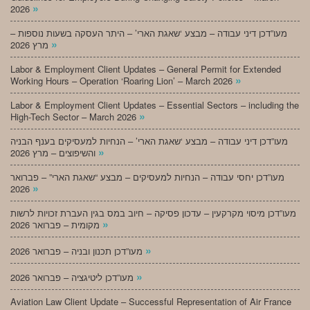
»
2026
מעו”דכן דיני עבודה – מבצע ‘שאגת הארי’ – היתר העסקה בשעות נוספות –
»
מרץ 2026
Labor & Employment Client Updates – General Permit for Extended
»
Working Hours – Operation ‘Roaring Lion’ – March 2026
Labor & Employment Client Updates – Essential Sectors – including the
»
High-Tech Sector – March 2026
מעו”דכן דיני עבודה – מבצע ‘שאגת הארי’ – הנחיות למעסיקים בענף הבניה
»
והשיפוצים – מרץ 2026
מעו”דכן יחסי עבודה – הנחיות למעסיקים – מבצע “שאגת הארי” – פברואר
»
2026
מעו”דכן מיסוי מקרקעין – עדכון פסיקה – חיוב במס בגין העברת זכויות לרשות
»
מקומית – פברואר 2026
»
מעו”דכן תכנון ובניה – פברואר 2026
»
מעו”דכן ליטיגציה – פברואר 2026
Aviation Law Client Update – Successful Representation of Air France