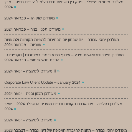
מעו”דכן מיסוי מוניציפלי – פסק דין תשתיות נפט בע”מ נ’ עיריית חיפה – מרץ
»
2024
»
מעו”דכן שוק הון – פברואר 2024
»
מעו”דכן תכנון ובניה – פברואר 2024
מעו”דכן יחסי עבודה – יום שבתון יום הבחירות לרשויות מקומיות ולמועצות
»
אזוריות – פברואר 2024
מעו”דכן סייבר וטכנולוגיות מידע – איסוף מידע פומבי באינטרנט | סקרייפינג |
»
הפרת תנאי שימוש – פברואר 2024
»
מעו”דכן ליטיגציה – ינואר 2024 II
»
Corporate Law Client Update – January 2024
»
מעו”דכן תכנון ובניה – ינואר 2024
מעו”דכן רגולציה – צו הארכת תקופות ודחיית מועדים התשפ”ד-2024 – ינואר
»
2024
»
מעו”דכן ליטיגציה – ינואר 2024
מעו”דכן יחסי עבודה – תקנות להגברת האכיפה של דיני עבודה – דצמבר 2023