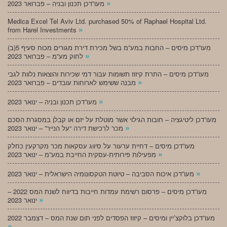
»
מעו”דכן תכנון ובניה – פברואר 2023
Medica Excel Tel Aviv Ltd. purchased 50% of Raphael Hospital Ltd.
»
from Harel Investments
מעו”דכן מיסים – החבות במע”מ בשל מכירת דירת מגורים מכוח סעיף 5(ב)
»
לחוק מע”מ – פברואר 2023
מעו”דכן מיסים – התרת קיזוז תשומות עבור דמי שכירות והוצאות נלוות לגבי
»
מבנה ששימש לארוחות עובדים – פברואר 2023
»
מעו”דכן תכנון ובניה – ינואר 2023
מעו”דכן ליטיגציה – חובות הגילוי אשר מוטלת על יזם או קבלן במסגרת הסכם
»
מכר לרכישת דירה “על הנייר” – ינואר 2023
מעו”דכן מיסים – דחיית ערעור על סיווג עסקאות מכר מקרקעין כחלק
»
מפעילות פירותית-עסקית החייבת במע”מ – ינואר 2023
»
מעו”דכן איכות הסביבה – טיוטת הטקסונומיה הישראלית – ינואר 2023
מעו”דכן מיסים – פרסום רשימת עמדות חייבות בדיווח לשנת המס 2022 –
»
ינואר 2023
מעו”דכן בלוקצ’יין ומיסים – קיזוז הפסדים לפני תום שנת המס – דצמבר 2022
»