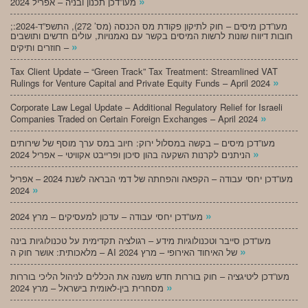
»
מעו”דכן תכנון ובניה – אפריל 2024
;מעו”דכן מיסים – חוק לתיקון פקודת מס הכנסה (מס’ 272), התשפ”ד-2024:
חובות דיווח שונות לרשות המיסים בקשר עם נאמנויות, עולים חדשים ותושבים
»
חוזרים ותיקים –
Tax Client Update – “Green Track” Tax Treatment: Streamlined VAT
»
Rulings for Venture Capital and Private Equity Funds – April 2024
Corporate Law Legal Update – Additional Regulatory Relief for Israeli
»
Companies Traded on Certain Foreign Exchanges – April 2024
מעו”דכן מיסים – בקשה במסלול ירוק: חיוב במס ערך מוסף של שירותים
»
הניתנים לקרנות השקעה בהון סיכון ופרייבט אקוויטי – אפריל 2024
מעו”דכן יחסי עבודה – הקפאה והפחתה של דמי הבראה לשנת 2024 – אפריל
»
2024
»
מעו”דכן יחסי עבודה – עדכון למעסיקים – מרץ 2024
מעו”דכן סייבר וטכנולוגיות מידע – רגולציה תקדימית על טכנולוגיות בינה
»
מלאכותית: אושר חוק ה – AI של האיחוד האירופי – מרץ 2024
מעו”דכן ליטיגציה – חוק בוררות חדש משנה את הכללים לניהול הליכי בוררות
»
מסחרית בין-לאומית בישראל – מרץ 2024