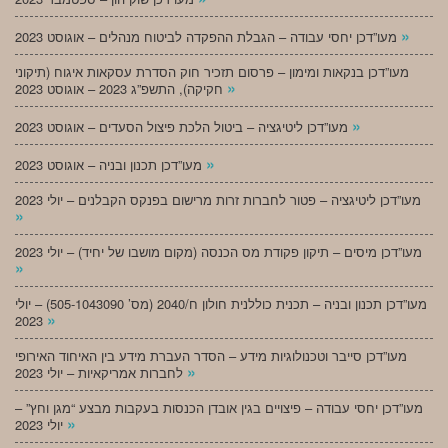
»
מעו”דכן יחסי עבודה – הגבלת ההפקדה לביטוח מנהלים – אוגוסט 2023
מעו”דכן בנקאות ומימון – פרסום תזכיר חוק הסדרת עסקאות איגוח (תיקוני
»
חקיקה), התשפ”ג 2023 – אוגוסט 2023
»
מעו”דכן ליטיגציה – ביטול הלכת פיצול הסעדים – אוגוסט 2023
»
מעו”דכן תכנון ובניה – אוגוסט 2023
מעו”דכן ליטיגציה – פטור לחברות זרות מרישום בפנקס הקבלנים – יולי 2023
»
מעו”דכן מיסים – תיקון פקודת מס הכנסה (מקום מושבו של יחיד) – יולי 2023
»
מעו”דכן תכנון ובניה – תכנית כוללנית חולון ח/2040 (מס’ 505-1043090) – יולי
»
2023
מעו”דכן סייבר וטכנולוגיות מידע – הסדר העברת מידע בין האיחוד האירופי
»
לחברות אמריקאיות – יולי 2023
מעו”דכן יחסי עבודה – פיצויים בגין אובדן הכנסות בעקבות מבצע “מגן וחץ” –
»
יולי 2023