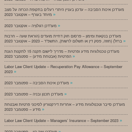
מעו”דכן איכות הסביבה – עדכון בעניין היתרי רעלים בתקופת הכרזה על מצב
»
מיוחד בעורף – אוקטובר 2023
»
מעו”דכן רגולציה – אוקטובר 2023
מעו”דכן בנקאות ומימון – פרסום חוק דחיית מועדים (הוראת שעה – חרבות
»
ברזל) (חוזה, פסק דין או תשלום לרשות), התשפ”ד – 2023 – אוקטובר 2023
מעו”דכן טכנולוגיות מידע ופרטיות – מדריך ליישום תקנה 15 לתקנות הגנת
»
הפרטיות (אבטחת מידע) – ספטמבר 2023
Labor Law Client Update – Recuperation Pay Allowance – September
»
2023
»
מעו”דכן איכות הסביבה – ספטמבר 2023
»
מעו”דכן תכנון ובניה – ספטמבר 2023
מעו”דכן סייבר וטכנולוגיות מידע – אחריות דירקטוריון לסיכוני פרטיות ואבטחת
»
מידע – ספטמבר 2023
»
Labor Law Client Update – Managers’ Insurance – September 2023
»
מעו”דכן שוק הון – ספטמבר 2023