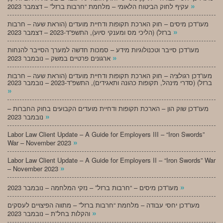
»
עקיף לחוק הביטוח הלאומי – מלחמת “חרבות ברזל” – דצמבר 2023
מעו”דכן מיסים – חוק הארכת תקופות ודחיית מועדים (הוראת שעה – חרבות
»
ברזל) (הליכי מס ומענקי סיוע), התשפ”ד-2023 – דצמבר 2023
מעו”דכן סייבר וטכנולוגיות מידע – סמכות חדשה למערך הסייבר להנחות
»
ארגונים פרטיים במשק – נובמבר 2023
מעו”דכן רגולציה – חוק הארכת תקופות ודחיית מועדים (הוראת שעה – חרבות
ברזל) (סדרי מינהל, תקופות כהונה ותאגידים), התשפ”ד-2023 – נובמבר 2023
»
מעו”דכן שוק הון – הארכת תקופות ודחיית מועדים הקבועים בחוק החברות –
»
נובמבר 2023
Labor Law Client Update – A Guide for Employers III – “Iron Swords”
»
War – November 2023
Labor Law Client Update – A Guide for Employers II – “Iron Swords” War
»
– November 2023
»
מעו”דכן מיסים – “חרבות ברזל” – נזקי המלחמה – נובמבר 2023
מעו”דכן יחסי עבודה – מלחמת “חרבות ברזל” – מתווה הפיצויים לעסקים
»
והקלות בחל”ת – נובמבר 2023