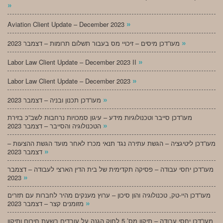
»
»
Aviation Client Update – December 2023
»
מעו”דכן מיסים – זיכויי מס בעבור תשלום תרומות – דצמבר 2023
»
Labor Law Client Update – December 2023 II
»
Labor Law Client Update – December 2023
»
מעו”דכן תכנון ובניה – דצמבר 2023
מעו”דכן סייבר וטכנולוגיות מידע – עיגון סמכויות נרחבות לשב”כ בזירת
»
הטכנולוגיה והסייבר – דצמבר 2023
מעו”דכן ליטיגציה – הגשת עתירה נגד תנאי מכרז לאחר מועד הגשת ההצעות –
»
דצמבר 2023
מעו”דכן יחסי עבודה – פסיקה תקדימית של בית הדין הארצי לעבודה – דצמבר
»
2023
מעו”דכן היי-טק, טכנולוגיה והון סיכון – ערוץ מענקים מהיר לחברות עם תזרים
»
מזומנים קצר – דצמבר 2023
מעו”דכן יחסי עבודה – תיקון מס’ 5 לחוק הגנה על עובדים בשעת חירום ותיקון