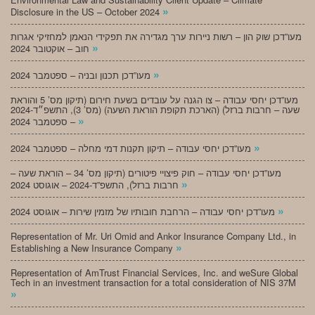
»
Disclosure in the US – October 2024
מעו”דכן שוק הון – רשות ניירות ערך מגדירה את תפקידי הנאמן למחזיקי אגרות
»
חוב – אוקטובר 2024
»
מעו”דכן תכנון ובניה – ספטמבר 2024
מעו”דכן יחסי עבודה – צו הגנה על עובדים בשעת חירום (תיקון מס’ 5 והוראת
שעה – חרבות ברזל) (הארכת תקופת הוראת השעה) (מס’ 3), התשפ״ד-2024
»
– ספטמבר 2024
»
מעו”דכן יחסי עבודה – תיקון תקנות דמי מחלה – ספטמבר 2024
מעו”דכן יחסי עבודה – חוק פיצויי פיטורים (תיקון מס’ 34 – הוראת שעה –
»
חרבות ברזל), התשפ”ד-2024 – אוגוסט 2024
»
מעו”דכן יחסי עבודה – הרחבת חובותיו של מזמין שירות – אוגוסט 2024
Representation of Mr. Uri Omid and Ankor Insurance Company Ltd., in
»
Establishing a New Insurance Company
Representation of AmTrust Financial Services, Inc. and weSure Global
Tech in an investment transaction for a total consideration of NIS 37M
»