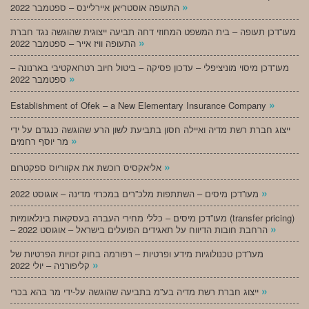
»
התעופה אוסטריאן איירליינס – ספטמבר 2022
מעו”דכן תעופה – בית המשפט המחוזי דחה תביעה ייצוגית שהוגשה נגד חברת
»
התעופה וויז אייר – ספטמבר 2022
מעו”דכן מיסוי מוניציפלי – עדכון פסיקה – ביטול חיוב רטרואקטיבי בארנונה –
»
ספטמבר 2022
»
Establishment of Ofek – a New Elementary Insurance Company
ייצוג חברת רשת מדיה ואיילה חסון בתביעת לשון הרע שהוגשה כנגדם על ידי
»
מר יוסף רחמים
»
אליאקסיס רוכשת את אקווריוס ספקטרום
»
מעו”דכן מיסים – השתתפות מלכ”רים במכרזי מדינה – אוגוסט 2022
מעו”דכן מיסים – כללי מחירי העברה בעסקאות בינלאומיות (transfer pricing)
»
– הרחבת חובות הדיווח על תאגידים הפועלים בישראל – אוגוסט 2022
מעו”דכן טכנולוגיות מידע ופרטיות – רפורמה בחוק זכויות הפרטיות של
»
קליפורניה – יולי 2022
»
ייצוג חברת רשת מדיה בע”מ בתביעה שהוגשה על-ידי מר בהא בכרי