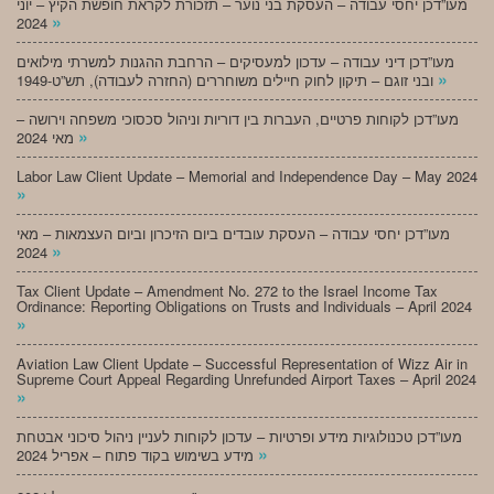
מעו”דכן יחסי עבודה – העסקת בני נוער – תזכורת לקראת חופשת הקיץ – יוני
»
2024
מעו”דכן דיני עבודה – עדכון למעסיקים – הרחבת ההגנות למשרתי מילואים
»
ובני זוגם – תיקון לחוק חיילים משוחררים (החזרה לעבודה), תש”ט-1949
מעו”דכן לקוחות פרטיים, העברות בין דוריות וניהול סכסוכי משפחה וירושה –
»
מאי 2024
Labor Law Client Update – Memorial and Independence Day – May 2024
»
מעו”דכן יחסי עבודה – העסקת עובדים ביום הזיכרון וביום העצמאות – מאי
»
2024
Tax Client Update – Amendment No. 272 to the Israel Income Tax
Ordinance: Reporting Obligations on Trusts and Individuals – April 2024
»
Aviation Law Client Update – Successful Representation of Wizz Air in
Supreme Court Appeal Regarding Unrefunded Airport Taxes – April 2024
»
מעו”דכן טכנולוגיות מידע ופרטיות – עדכון לקוחות לעניין ניהול סיכוני אבטחת
»
מידע בשימוש בקוד פתוח – אפריל 2024