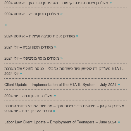
»
מעו”דכן איכות סביבה וקיימות – מס פחמן כבר כאן – אוגוסט 2024
»
מעו”דכן תכנון ובניה – אוגוסט 2024
»
»
מעו”דכן איכות סביבה וקיימות – אוגוסט 2024
»
מעו”דכן תכנון ובניה – יולי 2024
»
מעו”דכן מיסוי מוניציפלי – יולי 2024
מעו”דכן רה-לוקיישן וניוד כישרונות גלובלי – כניסה לתוקף של מערכת ETA-IL –
»
יולי 2024
»
Client Update – Implementation of the ETA-IL System – July 2024
»
מעו”דכן תכנון ובניה – יוני 2024
מעו”דכן שוק הון – חידושים בדיני ניירות ערך – מהותיות המידע בדווחי החברה
»
וחובת העדכון בגינו – יוני 2024
»
Labor Law Client Update – Employment of Teenagers – June 2024