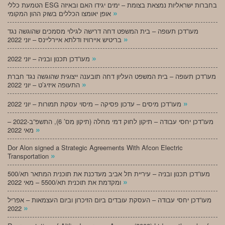
הטמעת כללי ESG בחברות ישראליות נמצאת בצומת – ימים יגידו האם ובאיזה
»
אופן יאומצו הכללים בשוק ההון המקומי
מעו”דכן תעופה – בית המשפט דחה דרישה לגילוי מסמכים שהוגשה נגד
»
בריטיש איירוויז ודלתא איירליינס – יוני 2022
»
מעו”דכן תכנון ובניה – יוני 2022
מעו”דכן תעופה – בית המשפט העליון דחה תובענה ייצוגית שהוגשה נגד חברת
»
התעופה איזיג’ט – יוני 2022
»
מעו”דכן מיסים – עדכון פסיקה – מיסוי עסקת תמורות – יוני 2022
מעו”דכן יחסי עבודה – תיקון לחוק דמי מחלה (תיקון מס’ 6), התשפ”ב-2022 –
»
מאי 2022
Dor Alon signed a Strategic Agreements With Afcon Electric
»
Transportation
מעו”דכן תכנון ובניה – עיריית תל אביב מעדכנת את תוכנית המתאר תא/500
»
ומקדמת את תוכנית תא/5500 – מאי 2022
מעו”דכן יחסי עבודה – העסקת עובדים ביום הזיכרון וביום העצמאות – אפריל
»
2022