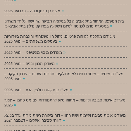
»
מעו”דכן תכנון ובניה – פברואר 2025
בית המשפט המחוזי בתל אביב קיבל במלואה תביעה שהוגשה על ידי משרדנו
»
במסגרת מו”מ לכניסה למיזם השקעה בפרויקט נדל”ן בתל אביב-יפו
מעו”דכן מחלקת לקוחות פרטיים, ניהול הון משפחתי והעברות בין-דוריות
»
בעסקים משפחתיים – ינואר 2025
»
מעו”דכן מיסוי מוניציפלי – ינואר 2025
»
מעודכן תכנון ובניה – ינואר 2025
מעו”דכן מיסים – מיסוי רווחים לא מחולקים וחברות מעטים – עדכון חקיקה –
»
ינואר 2025
»
מעו”דכן תקשורת ולשון הרע – ינואר 2025
מעו”דכן איכות סביבה וקיימות – מתווה סיוע להתמודדות עם מס פחמן – ינואר
»
2025
מעו”דכן איכות סביבה וקיימות ושוק ההון – דוח ביקורת רשות ניירות ערך בנושא
»
דיווחי סביבה ואקלים – דצמבר 2024
»