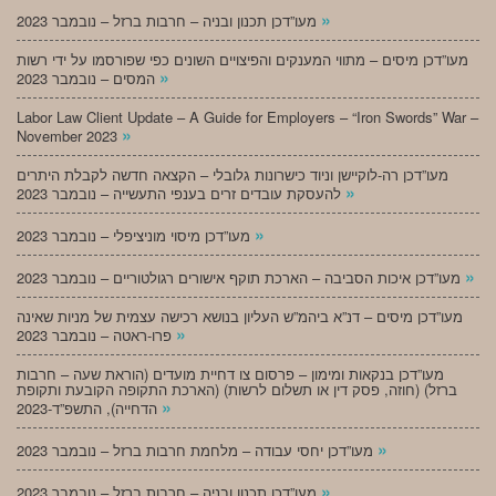
»
מעו”דכן תכנון ובניה – חרבות ברזל – נובמבר 2023
מעו”דכן מיסים – מתווי המענקים והפיצויים השונים כפי שפורסמו על ידי רשות
»
המסים – נובמבר 2023
Labor Law Client Update – A Guide for Employers – “Iron Swords” War –
»
November 2023
מעו”דכן רה-לוקיישן וניוד כישרונות גלובלי – הקצאה חדשה לקבלת היתרים
»
להעסקת עובדים זרים בענפי התעשייה – נובמבר 2023
»
מעו”דכן מיסוי מוניציפלי – נובמבר 2023
»
מעו”דכן איכות הסביבה – הארכת תוקף אישורים רגולטוריים – נובמבר 2023
מעו”דכן מיסים – דנ”א ביהמ”ש העליון בנושא רכישה עצמית של מניות שאינה
»
פרו-ראטה – נובמבר 2023
מעו”דכן בנקאות ומימון – פרסום צו דחיית מועדים (הוראת שעה – חרבות
ברזל) (חוזה, פסק דין או תשלום לרשות) (הארכת התקופה הקובעת ותקופת
»
הדחייה), התשפ”ד-2023
»
מעו”דכן יחסי עבודה – מלחמת חרבות ברזל – נובמבר 2023
»
מעו”דכן תכנון ובניה – חרבות ברזל – נובמבר 2023