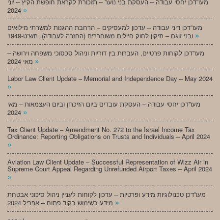
מעו”דכן יחסי עבודה – העסקת בני נוער – תזכורת לקראת חופשת הקיץ – יוני
»
2024
מעו”דכן דיני עבודה – עדכון למעסיקים – הרחבת ההגנות למשרתי מילואים
»
ובני זוגם – תיקון לחוק חיילים משוחררים (החזרה לעבודה), תש”ט-1949
מעו”דכן לקוחות פרטיים, העברות בין דוריות וניהול סכסוכי משפחה וירושה –
»
מאי 2024
Labor Law Client Update – Memorial and Independence Day – May 2024
»
מעו”דכן יחסי עבודה – העסקת עובדים ביום הזיכרון וביום העצמאות – מאי
»
2024
Tax Client Update – Amendment No. 272 to the Israel Income Tax
Ordinance: Reporting Obligations on Trusts and Individuals – April 2024
»
Aviation Law Client Update – Successful Representation of Wizz Air in
Supreme Court Appeal Regarding Unrefunded Airport Taxes – April 2024
»
מעו”דכן טכנולוגיות מידע ופרטיות – עדכון לקוחות לעניין ניהול סיכוני אבטחת
»
מידע בשימוש בקוד פתוח – אפריל 2024