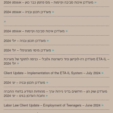
»
מעו”דכן איכות סביבה וקיימות – מס פחמן כבר כאן – אוגוסט 2024
»
מעו”דכן תכנון ובניה – אוגוסט 2024
»
»
מעו”דכן איכות סביבה וקיימות – אוגוסט 2024
»
מעו”דכן תכנון ובניה – יולי 2024
»
מעו”דכן מיסוי מוניציפלי – יולי 2024
מעו”דכן רה-לוקיישן וניוד כישרונות גלובלי – כניסה לתוקף של מערכת ETA-IL –
»
יולי 2024
»
Client Update – Implementation of the ETA-IL System – July 2024
»
מעו”דכן תכנון ובניה – יוני 2024
מעו”דכן שוק הון – חידושים בדיני ניירות ערך – מהותיות המידע בדווחי החברה
»
וחובת העדכון בגינו – יוני 2024
»
Labor Law Client Update – Employment of Teenagers – June 2024