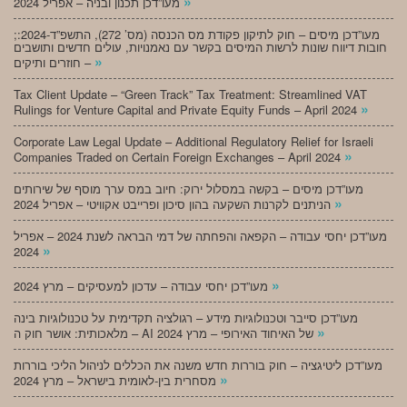
»
מעו”דכן תכנון ובניה – אפריל 2024
;מעו”דכן מיסים – חוק לתיקון פקודת מס הכנסה (מס’ 272), התשפ”ד-2024:
חובות דיווח שונות לרשות המיסים בקשר עם נאמנויות, עולים חדשים ותושבים
»
חוזרים ותיקים –
Tax Client Update – “Green Track” Tax Treatment: Streamlined VAT
»
Rulings for Venture Capital and Private Equity Funds – April 2024
Corporate Law Legal Update – Additional Regulatory Relief for Israeli
»
Companies Traded on Certain Foreign Exchanges – April 2024
מעו”דכן מיסים – בקשה במסלול ירוק: חיוב במס ערך מוסף של שירותים
»
הניתנים לקרנות השקעה בהון סיכון ופרייבט אקוויטי – אפריל 2024
מעו”דכן יחסי עבודה – הקפאה והפחתה של דמי הבראה לשנת 2024 – אפריל
»
2024
»
מעו”דכן יחסי עבודה – עדכון למעסיקים – מרץ 2024
מעו”דכן סייבר וטכנולוגיות מידע – רגולציה תקדימית על טכנולוגיות בינה
»
מלאכותית: אושר חוק ה – AI של האיחוד האירופי – מרץ 2024
מעו”דכן ליטיגציה – חוק בוררות חדש משנה את הכללים לניהול הליכי בוררות
»
מסחרית בין-לאומית בישראל – מרץ 2024