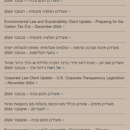
מעו”דכן תכנון ובניה – דצמבר 2024
»
מעו”דכן רגולציה פיננסית – דצמבר 2024
Environmental Law and Sustainability Client Update – Preparing for the
»
Carbon Tax Era – December 2024
»
מעו”דכן רגולציה פיננסית – נובמבר 2024
מעו”דכן איכות סביבה וקיימות – רגולציות אקלימיות: מפתח להצלחה יזמית
»
בענף הקליימטק – נובמבר 2024
מעו”דכן שוק הון – חובת דיווח מיידי בדבר חקירה פלילית או הליך בירור מנהלי
»
של רשות ניירות ערך – נובמבר 2024
Corporate Law Client Update – U.S. Corporate Transparency Legislation
»
– November 2024
»
מעו”דכן תכנון ובניה – נובמבר 2024
מעו”דכן מיסים – שינויים בכללי מס הכנסה (הקלות מס בהקצאת מניות
»
לעובדים) – אוקטובר 2024
»
מעו”דכן תכנון ובניה – אוקטובר 2024
Environmental Law and Sustainability Client Update – Climate