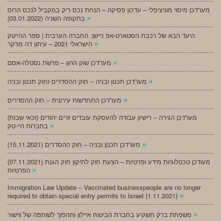
מעו”דכן מיסוי מוניציפלי – עדכון פסיקה – הנחת נכס ריק במקביל לנכס הרוס
»
בתקופה השניה (03.01.2022)
היעד הבא של רכבת הסטארט-אפ ניישן: החברה הערבית | ספר ההייטק
»
הישראלי 2021 – עיתון דה מרקר
»
מעו”דכן שוק ההון – פרשת נסטלה-אסם
»
מעו”דכן תכנון ובניה – חוק ההסדרים וחוק תכנון ובניה
»
מעו”דכן התחדשות עירונית – חוק ההסדרים
מעו”דכן הגירה – רישיון עבודה להעסקת עובדים זרים יהודים (זכאי שבות)
»
בחברות היי-טק
»
מעו”דכן תכנון ובניה – חוק ההסדרים (15.11.2021)
(07.11.2021) מעודכן טכנולוגיות מידע ופרטיות – הצעת חוק לתיקון חוק הגנת
»
הפרטיות
Immigration Law Update – Vaccinated businesspeople are no longer
»
required to obtain special entry permits to Israel (1.11.2021)
»
משפחת ברק תשקיע בחברת הביטוח איילון ותהפוך לשותפה של ווישור