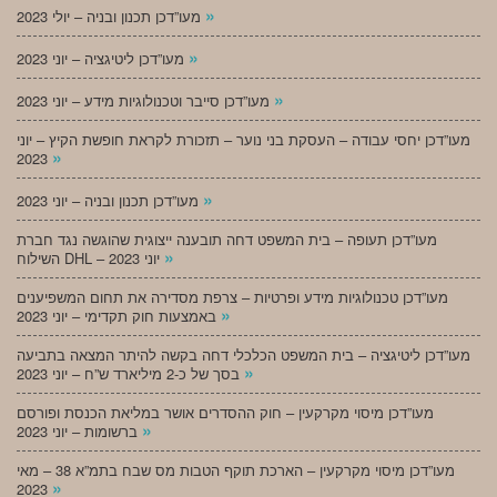
»
מעו”דכן תכנון ובניה – יולי 2023
»
מעו”דכן ליטיגציה – יוני 2023
»
מעו”דכן סייבר וטכנולוגיות מידע – יוני 2023
מעו”דכן יחסי עבודה – העסקת בני נוער – תזכורת לקראת חופשת הקיץ – יוני
»
2023
»
מעו”דכן תכנון ובניה – יוני 2023
מעו”דכן תעופה – בית המשפט דחה תובענה ייצוגית שהוגשה נגד חברת
»
השילוח DHL – יוני 2023
מעו”דכן טכנולוגיות מידע ופרטיות – צרפת מסדירה את תחום המשפיענים
»
באמצעות חוק תקדימי – יוני 2023
מעו”דכן ליטיגציה – בית המשפט הכלכלי דחה בקשה להיתר המצאה בתביעה
»
בסך של כ-2 מיליארד ש”ח – יוני 2023
מעו”דכן מיסוי מקרקעין – חוק ההסדרים אושר במליאת הכנסת ופורסם
»
ברשומות – יוני 2023
מעו”דכן מיסוי מקרקעין – הארכת תוקף הטבות מס שבח בתמ”א 38 – מאי
»
2023