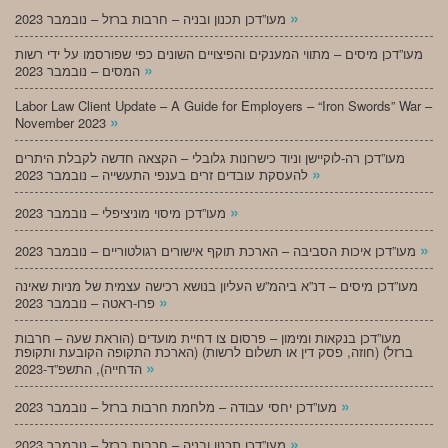
»
מעו”דכן תכנון ובניה – חרבות ברזל – נובמבר 2023
מעו”דכן מיסים – מתווי המענקים והפיצויים השונים כפי שפורסמו על ידי רשות
»
המסים – נובמבר 2023
Labor Law Client Update – A Guide for Employers – “Iron Swords” War –
»
November 2023
מעו”דכן רה-לוקיישן וניוד כישרונות גלובלי – הקצאה חדשה לקבלת היתרים
»
להעסקת עובדים זרים בענפי התעשייה – נובמבר 2023
»
מעו”דכן מיסוי מוניציפלי – נובמבר 2023
»
מעו”דכן איכות הסביבה – הארכת תוקף אישורים רגולטוריים – נובמבר 2023
מעו”דכן מיסים – דנ”א ביהמ”ש העליון בנושא רכישה עצמית של מניות שאינה
»
פרו-ראטה – נובמבר 2023
מעו”דכן בנקאות ומימון – פרסום צו דחיית מועדים (הוראת שעה – חרבות
ברזל) (חוזה, פסק דין או תשלום לרשות) (הארכת התקופה הקובעת ותקופת
»
הדחייה), התשפ”ד-2023
»
מעו”דכן יחסי עבודה – מלחמת חרבות ברזל – נובמבר 2023
»
מעו”דכן תכנון ובניה – חרבות ברזל – נובמבר 2023