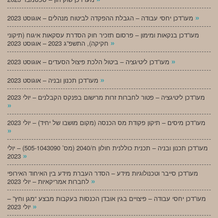
»
מעו”דכן יחסי עבודה – הגבלת ההפקדה לביטוח מנהלים – אוגוסט 2023
מעו”דכן בנקאות ומימון – פרסום תזכיר חוק הסדרת עסקאות איגוח (תיקוני
»
חקיקה), התשפ”ג 2023 – אוגוסט 2023
»
מעו”דכן ליטיגציה – ביטול הלכת פיצול הסעדים – אוגוסט 2023
»
מעו”דכן תכנון ובניה – אוגוסט 2023
מעו”דכן ליטיגציה – פטור לחברות זרות מרישום בפנקס הקבלנים – יולי 2023
»
מעו”דכן מיסים – תיקון פקודת מס הכנסה (מקום מושבו של יחיד) – יולי 2023
»
מעו”דכן תכנון ובניה – תכנית כוללנית חולון ח/2040 (מס’ 505-1043090) – יולי
»
2023
מעו”דכן סייבר וטכנולוגיות מידע – הסדר העברת מידע בין האיחוד האירופי
»
לחברות אמריקאיות – יולי 2023
מעו”דכן יחסי עבודה – פיצויים בגין אובדן הכנסות בעקבות מבצע “מגן וחץ” –
»
יולי 2023