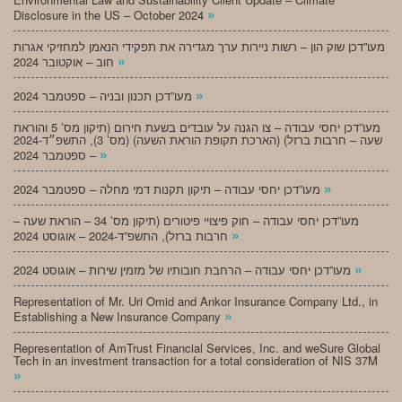
»
Disclosure in the US – October 2024
מעו”דכן שוק הון – רשות ניירות ערך מגדירה את תפקידי הנאמן למחזיקי אגרות
»
חוב – אוקטובר 2024
»
מעו”דכן תכנון ובניה – ספטמבר 2024
מעו”דכן יחסי עבודה – צו הגנה על עובדים בשעת חירום (תיקון מס’ 5 והוראת
שעה – חרבות ברזל) (הארכת תקופת הוראת השעה) (מס’ 3), התשפ״ד-2024
»
– ספטמבר 2024
»
מעו”דכן יחסי עבודה – תיקון תקנות דמי מחלה – ספטמבר 2024
מעו”דכן יחסי עבודה – חוק פיצויי פיטורים (תיקון מס’ 34 – הוראת שעה –
»
חרבות ברזל), התשפ”ד-2024 – אוגוסט 2024
»
מעו”דכן יחסי עבודה – הרחבת חובותיו של מזמין שירות – אוגוסט 2024
Representation of Mr. Uri Omid and Ankor Insurance Company Ltd., in
»
Establishing a New Insurance Company
Representation of AmTrust Financial Services, Inc. and weSure Global
Tech in an investment transaction for a total consideration of NIS 37M
»