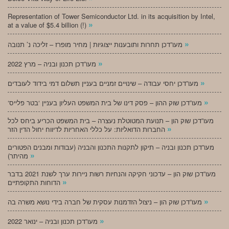
Representation of Tower Semiconductor Ltd. in its acquisition by Intel,
»
at a value of $5.4 billion (!)
»
מעו”דכן תחרות ותובענות ייצוגיות | מחיר מופרז – זליכה נ’ תנובה
»
מעו”דכן תכנון ובניה – מרץ 2022
»
מעו”דכן יחסי עבודה – שינויים זמניים בעניין תשלום דמי בידוד לעובדים
»
‘מעו”דכן שוק ההון – פסק דינו של בית המשפט העליון בעניין ‘בטר פלייס
מעו”דכן שוק הון – תנועת המטוטלת נעצרה – בית המשפט הכריע ביחס לכל
»
החברות הדואליות: על כללי האחריות לדיווח יחול הדין הזר
מעו”דכן תכנון ובניה – תיקון לתקנות התכנון והבניה (עבודות ומבנים הפטורים
»
מהיתר)
מעו”דכן שוק הון – עדכוני חקיקה והנחיות רשות ניירות ערך לשנת 2021 בדבר
»
הדוחות התקופתיים
»
מעו”דכן שוק הון – ניצול הזדמנות עסקית של חברה בידי נושא משרה בה
»
מעו”דכן תכנון ובניה – ינואר 2022