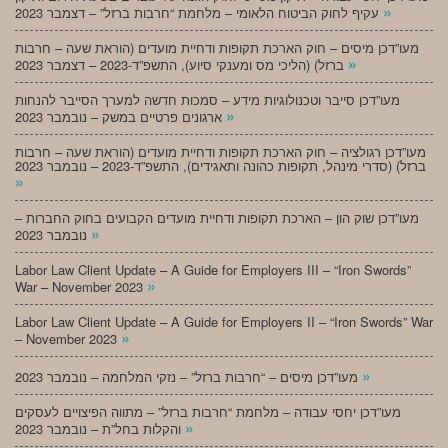
»
עקיף לחוק הביטוח הלאומי – מלחמת “חרבות ברזל” – דצמבר 2023
מעו”דכן מיסים – חוק הארכת תקופות ודחיית מועדים (הוראת שעה – חרבות
»
ברזל) (הליכי מס ומענקי סיוע), התשפ”ד-2023 – דצמבר 2023
מעו”דכן סייבר וטכנולוגיות מידע – סמכות חדשה למערך הסייבר להנחות
»
ארגונים פרטיים במשק – נובמבר 2023
מעו”דכן רגולציה – חוק הארכת תקופות ודחיית מועדים (הוראת שעה – חרבות
ברזל) (סדרי מינהל, תקופות כהונה ותאגידים), התשפ”ד-2023 – נובמבר 2023
»
מעו”דכן שוק הון – הארכת תקופות ודחיית מועדים הקבועים בחוק החברות –
»
נובמבר 2023
Labor Law Client Update – A Guide for Employers III – “Iron Swords”
»
War – November 2023
Labor Law Client Update – A Guide for Employers II – “Iron Swords” War
»
– November 2023
»
מעו”דכן מיסים – “חרבות ברזל” – נזקי המלחמה – נובמבר 2023
מעו”דכן יחסי עבודה – מלחמת “חרבות ברזל” – מתווה הפיצויים לעסקים
»
והקלות בחל”ת – נובמבר 2023