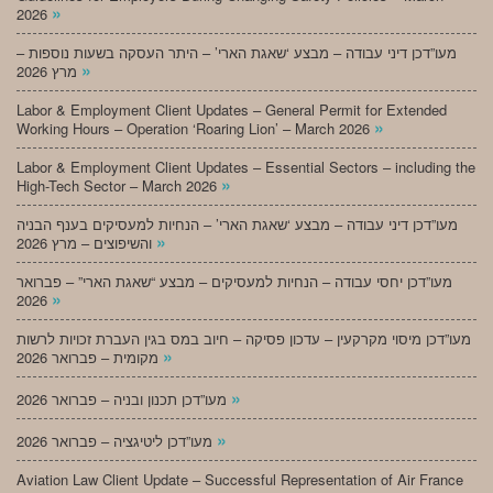
»
2026
מעו”דכן דיני עבודה – מבצע ‘שאגת הארי’ – היתר העסקה בשעות נוספות –
»
מרץ 2026
Labor & Employment Client Updates – General Permit for Extended
»
Working Hours – Operation ‘Roaring Lion’ – March 2026
Labor & Employment Client Updates – Essential Sectors – including the
»
High-Tech Sector – March 2026
מעו”דכן דיני עבודה – מבצע ‘שאגת הארי’ – הנחיות למעסיקים בענף הבניה
»
והשיפוצים – מרץ 2026
מעו”דכן יחסי עבודה – הנחיות למעסיקים – מבצע “שאגת הארי” – פברואר
»
2026
מעו”דכן מיסוי מקרקעין – עדכון פסיקה – חיוב במס בגין העברת זכויות לרשות
»
מקומית – פברואר 2026
»
מעו”דכן תכנון ובניה – פברואר 2026
»
מעו”דכן ליטיגציה – פברואר 2026
Aviation Law Client Update – Successful Representation of Air France