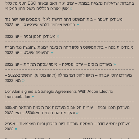
הטמעת כללי ESG בחברות ישראליות נמצאת בצומת – ימים יגידו האם ובאיזה
»
אופן יאומצו הכללים בשוק ההון המקומי
מעו”דכן תעופה – בית המשפט דחה דרישה לגילוי מסמכים שהוגשה נגד
»
בריטיש איירוויז ודלתא איירליינס – יוני 2022
»
מעו”דכן תכנון ובניה – יוני 2022
מעו”דכן תעופה – בית המשפט העליון דחה תובענה ייצוגית שהוגשה נגד חברת
»
התעופה איזיג’ט – יוני 2022
»
מעו”דכן מיסים – עדכון פסיקה – מיסוי עסקת תמורות – יוני 2022
מעו”דכן יחסי עבודה – תיקון לחוק דמי מחלה (תיקון מס’ 6), התשפ”ב-2022 –
»
מאי 2022
Dor Alon signed a Strategic Agreements With Afcon Electric
»
Transportation
מעו”דכן תכנון ובניה – עיריית תל אביב מעדכנת את תוכנית המתאר תא/500
»
ומקדמת את תוכנית תא/5500 – מאי 2022
מעו”דכן יחסי עבודה – העסקת עובדים ביום הזיכרון וביום העצמאות – אפריל
»
2022