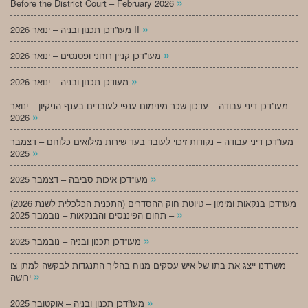
»
Before the District Court – February 2026
»
מעו”דכן תכנון ובניה – ינואר 2026 II
»
מעו”דכן קניין רוחני ופטנטים – ינואר 2026
»
מעודכן תכנון ובניה – ינואר 2026
מעו”דכן דיני עבודה – עדכון שכר מינימום ענפי לעובדים בענף הניקיון – ינואר
»
2026
מעו”דכן דיני עבודה – נקודות זיכוי לעובד בעד שירות מילואים כלוחם – דצמבר
»
2025
»
מעו”דכן איכות סביבה – דצמבר 2025
מעו”דכן בנקאות ומימון – טיוטת חוק ההסדרים (התכנית הכלכלית לשנת 2026)
»
– תחום הפיננסים והבנקאות – נובמבר 2025
»
מעו”דכן תכנון ובניה – נובמבר 2025
משרדנו ייצג את בתו של איש עסקים מנוח בהליך התנגדות לבקשה למתן צו
»
ירושה
»
מעו”דכן תכנון ובניה – אוקטובר 2025