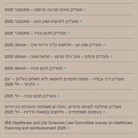
»
מעו”דכן איכות סביבה וקיימות – ספטמבר 2025
»
מעו”דכן ליטיגציה ושוק ההון – ספטמבר 2025
»
מעו”דכן תכנון ובניה – ספטמבר 2025
»
מעו”דכן שוק הון – חידושים בדיני ניירות ערך – אוגוסט 2025
»
מעו”דכן מיסים – נוהל גילוי מרצון – הוראת שעה – אוגוסט 2025
»
מעו”דכן תכנון ובניה – אוגוסט 2025
מעו”דכן דיני עבודה – מתווה הפיצויים לחופשה ללא תשלום (חל”ת) – “עם
»
כלביא” – יולי 2025
»
מעו”דכן תכנון ובניה – יולי 2025
מעו”דכן מחלקת לקוחות פרטיים, ניהול הון משפחתי והעברות בין-דוריות
»
בעסקים משפחתיים – חידושים בצוואות הדדיות – יולי 2025
IBA Healthcare and Life Sciences Law Committee survey on healthcare
»
financing and reimbursement 2025