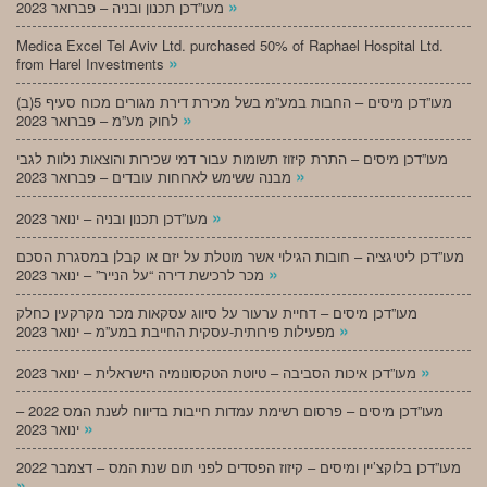
»
מעו”דכן תכנון ובניה – פברואר 2023
Medica Excel Tel Aviv Ltd. purchased 50% of Raphael Hospital Ltd.
»
from Harel Investments
מעו”דכן מיסים – החבות במע”מ בשל מכירת דירת מגורים מכוח סעיף 5(ב)
»
לחוק מע”מ – פברואר 2023
מעו”דכן מיסים – התרת קיזוז תשומות עבור דמי שכירות והוצאות נלוות לגבי
»
מבנה ששימש לארוחות עובדים – פברואר 2023
»
מעו”דכן תכנון ובניה – ינואר 2023
מעו”דכן ליטיגציה – חובות הגילוי אשר מוטלת על יזם או קבלן במסגרת הסכם
»
מכר לרכישת דירה “על הנייר” – ינואר 2023
מעו”דכן מיסים – דחיית ערעור על סיווג עסקאות מכר מקרקעין כחלק
»
מפעילות פירותית-עסקית החייבת במע”מ – ינואר 2023
»
מעו”דכן איכות הסביבה – טיוטת הטקסונומיה הישראלית – ינואר 2023
מעו”דכן מיסים – פרסום רשימת עמדות חייבות בדיווח לשנת המס 2022 –
»
ינואר 2023
מעו”דכן בלוקצ’יין ומיסים – קיזוז הפסדים לפני תום שנת המס – דצמבר 2022
»