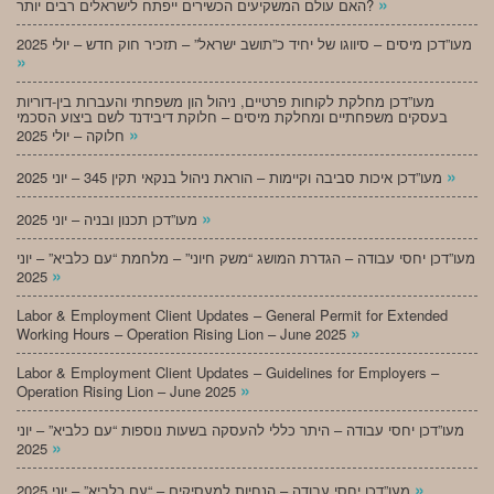
»
האם עולם המשקיעים הכשירים ייפתח לישראלים רבים יותר?
מעו”דכן מיסים – סיווגו של יחיד כ”תושב ישראל” – תזכיר חוק חדש – יולי 2025
»
מעו”דכן מחלקת לקוחות פרטיים, ניהול הון משפחתי והעברות בין-דוריות
בעסקים משפחתיים ומחלקת מיסים – חלוקת דיבידנד לשם ביצוע הסכמי
»
חלוקה – יולי 2025
»
מעו”דכן איכות סביבה וקיימות – הוראת ניהול בנקאי תקין 345 – יוני 2025
»
מעו”דכן תכנון ובניה – יוני 2025
מעו”דכן יחסי עבודה – הגדרת המושג “משק חיוני” – מלחמת “עם כלביא” – יוני
»
2025
Labor & Employment Client Updates – General Permit for Extended
»
Working Hours – Operation Rising Lion – June 2025
Labor & Employment Client Updates – Guidelines for Employers –
»
Operation Rising Lion – June 2025
מעו”דכן יחסי עבודה – היתר כללי להעסקה בשעות נוספות “עם כלביא” – יוני
»
2025
»
מעו”דכן יחסי עבודה – הנחיות למעסיקים – “עם כלביא” – יוני 2025