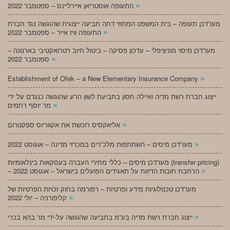
»
התעופה אוסטריאן איירליינס – ספטמבר 2022
מעו”דכן תעופה – בית המשפט המחוזי דחה תביעה ייצוגית שהוגשה נגד חברת
»
התעופה וויז אייר – ספטמבר 2022
מעו”דכן מיסוי מוניציפלי – עדכון פסיקה – ביטול חיוב רטרואקטיבי בארנונה –
»
ספטמבר 2022
»
Establishment of Ofek – a New Elementary Insurance Company
ייצוג חברת רשת מדיה ואיילה חסון בתביעת לשון הרע שהוגשה כנגדם על ידי
»
מר יוסף רחמים
»
אליאקסיס רוכשת את אקווריוס ספקטרום
»
מעו”דכן מיסים – השתתפות מלכ”רים במכרזי מדינה – אוגוסט 2022
מעו”דכן מיסים – כללי מחירי העברה בעסקאות בינלאומיות (transfer pricing)
»
– הרחבת חובות הדיווח על תאגידים הפועלים בישראל – אוגוסט 2022
מעו”דכן טכנולוגיות מידע ופרטיות – רפורמה בחוק זכויות הפרטיות של
»
קליפורניה – יולי 2022
»
ייצוג חברת רשת מדיה בע”מ בתביעה שהוגשה על-ידי מר בהא בכרי