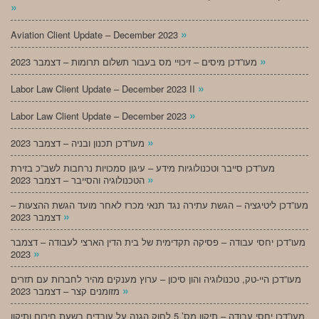
»
»
Aviation Client Update – December 2023
»
מעו”דכן מיסים – זיכויי מס בעבור תשלום תרומות – דצמבר 2023
»
Labor Law Client Update – December 2023 II
»
Labor Law Client Update – December 2023
»
מעו”דכן תכנון ובניה – דצמבר 2023
מעו”דכן סייבר וטכנולוגיות מידע – עיגון סמכויות נרחבות לשב”כ בזירת
»
הטכנולוגיה והסייבר – דצמבר 2023
מעו”דכן ליטיגציה – הגשת עתירה נגד תנאי מכרז לאחר מועד הגשת ההצעות –
»
דצמבר 2023
מעו”דכן יחסי עבודה – פסיקה תקדימית של בית הדין הארצי לעבודה – דצמבר
»
2023
מעו”דכן היי-טק, טכנולוגיה והון סיכון – ערוץ מענקים מהיר לחברות עם תזרים
»
מזומנים קצר – דצמבר 2023
מעו”דכן יחסי עבודה – תיקון מס’ 5 לחוק הגנה על עובדים בשעת חירום ותיקון