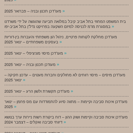
»
מעו”דכן תכנון ובניה – פברואר 2025
בית המשפט המחוזי בתל אביב קיבל במלואה תביעה שהוגשה על ידי משרדנו
»
במסגרת מו”מ לכניסה למיזם השקעה בפרויקט נדל”ן בתל אביב-יפו
מעו”דכן מחלקת לקוחות פרטיים, ניהול הון משפחתי והעברות בין-דוריות
»
בעסקים משפחתיים – ינואר 2025
»
מעו”דכן מיסוי מוניציפלי – ינואר 2025
»
מעודכן תכנון ובניה – ינואר 2025
מעו”דכן מיסים – מיסוי רווחים לא מחולקים וחברות מעטים – עדכון חקיקה –
»
ינואר 2025
»
מעו”דכן תקשורת ולשון הרע – ינואר 2025
מעו”דכן איכות סביבה וקיימות – מתווה סיוע להתמודדות עם מס פחמן – ינואר
»
2025
מעו”דכן איכות סביבה וקיימות ושוק ההון – דוח ביקורת רשות ניירות ערך בנושא
»
דיווחי סביבה ואקלים – דצמבר 2024
»