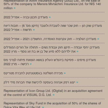
Representation of Alifim Insurance Agency (2002) Ltd., on the sale of
50% of the company to Menora Mivtachim Insurance Ltd. for NIS 140
»
million
»
מעו”דכן תכנון ובניה – אפריל 2022
מעו”דכן שוק הון – חוק שכר שווה לעובדת ולעובד (תיקון מס’ 6) – חובות דיווח
»
חדשות – אפריל 2022
»
מעו”דכן רגולציה – חוק עקרונות האסדרה, התשפ”ב-2021 – אפריל 2022
מעו”דכן יחסי עבודה – תיקון חוק עבודת נשים – תחולה על הורים המגדלים
»
את ילדיהם ללא סיוע של בן או בת זוג נוסף – מרץ 2022
מעו”דכן מיסים – פסיקת ביהמ”ש העליון בנושא הוצאות פיתוח לצרכי מס
»
רכישה – מרץ 2022
»
מכירת השליטה בגסטטנרטק לחברת מטריקס
»
ייצוג רפק אנרגיה בעסקה לרכישת שתי חברות מידי דלק
Representation of Icon Group Ltd. (iDigital) in an acquisition agreement
»
of the control of VISUAL D.G. Ltd.
Representation of Sky Fund in the acquisition of 50% of the shares of
»
Dolce Vita Way of Life Ltd.