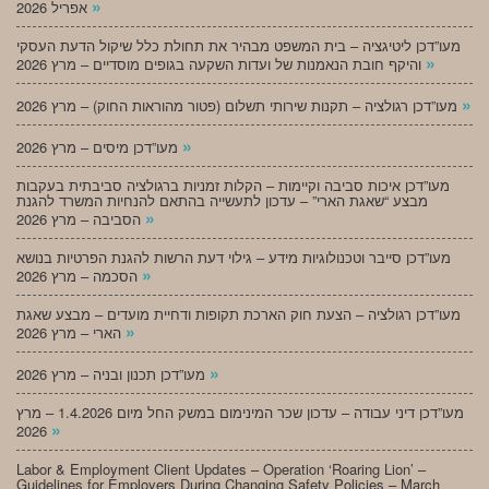
»
אפריל 2026
מעו”דכן ליטיגציה – בית המשפט מבהיר את תחולת כלל שיקול הדעת העסקי
»
והיקף חובת הנאמנות של ועדות השקעה בגופים מוסדיים – מרץ 2026
»
מעו”דכן רגולציה – תקנות שירותי תשלום (פטור מהוראות החוק) – מרץ 2026
»
מעו”דכן מיסים – מרץ 2026
מעו”דכן איכות סביבה וקיימות – הקלות זמניות ברגולציה סביבתית בעקבות
מבצע “שאגת הארי” – עדכון לתעשייה בהתאם להנחיות המשרד להגנת
»
הסביבה – מרץ 2026
מעו”דכן סייבר וטכנולוגיות מידע – גילוי דעת הרשות להגנת הפרטיות בנושא
»
הסכמה – מרץ 2026
מעו”דכן רגולציה – הצעת חוק הארכת תקופות ודחיית מועדים – מבצע שאגת
»
הארי – מרץ 2026
»
מעו”דכן תכנון ובניה – מרץ 2026
מעו”דכן דיני עבודה – עדכון שכר המינימום במשק החל מיום 1.4.2026 – מרץ
»
2026
Labor & Employment Client Updates – Operation ‘Roaring Lion’ –
Guidelines for Employers During Changing Safety Policies – March