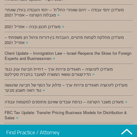
מעו”דכן יחסי עבודה – ‘היום שאחרי החל”ת’ – יחסי העבודה בעידן שאחרי
»
מגבלות הקורונה – אפריל 2021
»
מעו”דכן תכנון ובניה – אפריל 2021
מעו”דכן מחלקת לקוחות פרטיים, העברות בין-דוריות וניהול הון משפחתי –
»
אפריל 2021
Client Update – Immigration Law – Israel Reopens the Skies for Foreign
»
Experts and Businessmen
מעו”דכן ליטיגציה – תאגידים וניירות ערך – דחיית תביעת ענק כנגד
»
הדירקטורים ונושאי המשרה לשעבר בחברת סקיילקס
מעו”דכן ליטיגציה תאגידים וניירות ערך – סילוק על הסף של תביעה שהוגשה
»
נגד רואה חשבון מבקר
»
מעודכן משבר הקורונה – כניסת עובדים שאינם מחוסנים למקומות עבודה
FBC Tax Update: Transfer Pricing Business Models for Distribution &
»
Sales
»
מעו”דכן תכנון ובניה – מרץ 2021
Find Practice / Attorney