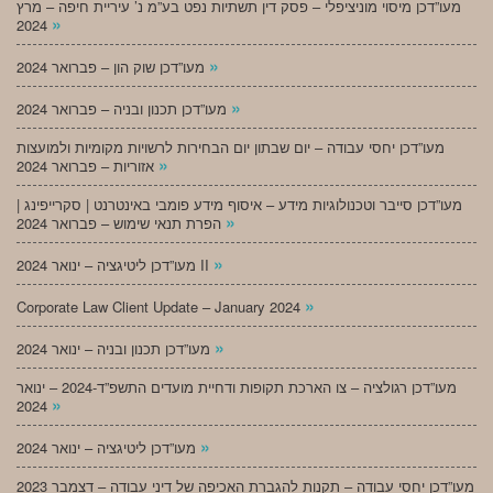
מעו”דכן מיסוי מוניציפלי – פסק דין תשתיות נפט בע”מ נ’ עיריית חיפה – מרץ
»
2024
»
מעו”דכן שוק הון – פברואר 2024
»
מעו”דכן תכנון ובניה – פברואר 2024
מעו”דכן יחסי עבודה – יום שבתון יום הבחירות לרשויות מקומיות ולמועצות
»
אזוריות – פברואר 2024
מעו”דכן סייבר וטכנולוגיות מידע – איסוף מידע פומבי באינטרנט | סקרייפינג |
»
הפרת תנאי שימוש – פברואר 2024
»
מעו”דכן ליטיגציה – ינואר 2024 II
»
Corporate Law Client Update – January 2024
»
מעו”דכן תכנון ובניה – ינואר 2024
מעו”דכן רגולציה – צו הארכת תקופות ודחיית מועדים התשפ”ד-2024 – ינואר
»
2024
»
מעו”דכן ליטיגציה – ינואר 2024
מעו”דכן יחסי עבודה – תקנות להגברת האכיפה של דיני עבודה – דצמבר 2023