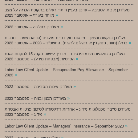
מעו”דכן איכות הסביבה – עדכון בעניין היתרי רעלים בתקופת הכרזה על מצב
»
מיוחד בעורף – אוקטובר 2023
»
מעו”דכן רגולציה – אוקטובר 2023
מעו”דכן בנקאות ומימון – פרסום חוק דחיית מועדים (הוראת שעה – חרבות
»
ברזל) (חוזה, פסק דין או תשלום לרשות), התשפ”ד – 2023 – אוקטובר 2023
מעו”דכן טכנולוגיות מידע ופרטיות – מדריך ליישום תקנה 15 לתקנות הגנת
»
הפרטיות (אבטחת מידע) – ספטמבר 2023
Labor Law Client Update – Recuperation Pay Allowance – September
»
2023
»
מעו”דכן איכות הסביבה – ספטמבר 2023
»
מעו”דכן תכנון ובניה – ספטמבר 2023
מעו”דכן סייבר וטכנולוגיות מידע – אחריות דירקטוריון לסיכוני פרטיות ואבטחת
»
מידע – ספטמבר 2023
»
Labor Law Client Update – Managers’ Insurance – September 2023
»
מעו”דכן שוק הון – ספטמבר 2023