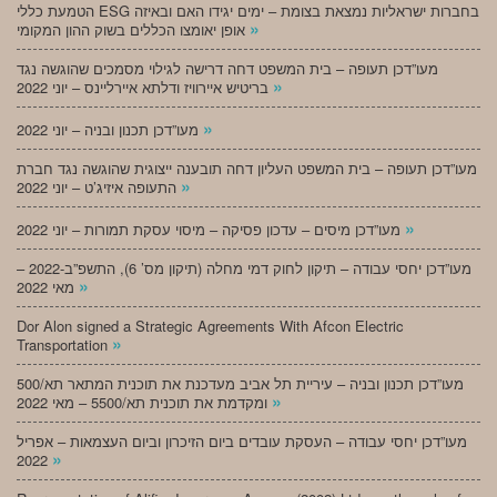
הטמעת כללי ESG בחברות ישראליות נמצאת בצומת – ימים יגידו האם ובאיזה
»
אופן יאומצו הכללים בשוק ההון המקומי
מעו”דכן תעופה – בית המשפט דחה דרישה לגילוי מסמכים שהוגשה נגד
»
בריטיש איירוויז ודלתא איירליינס – יוני 2022
»
מעו”דכן תכנון ובניה – יוני 2022
מעו”דכן תעופה – בית המשפט העליון דחה תובענה ייצוגית שהוגשה נגד חברת
»
התעופה איזיג’ט – יוני 2022
»
מעו”דכן מיסים – עדכון פסיקה – מיסוי עסקת תמורות – יוני 2022
מעו”דכן יחסי עבודה – תיקון לחוק דמי מחלה (תיקון מס’ 6), התשפ”ב-2022 –
»
מאי 2022
Dor Alon signed a Strategic Agreements With Afcon Electric
»
Transportation
מעו”דכן תכנון ובניה – עיריית תל אביב מעדכנת את תוכנית המתאר תא/500
»
ומקדמת את תוכנית תא/5500 – מאי 2022
מעו”דכן יחסי עבודה – העסקת עובדים ביום הזיכרון וביום העצמאות – אפריל
»
2022