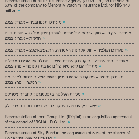
Representation of Alifim Insurance Agency (2002) Ltd., on the sale of
50% of the company to Menora Mivtachim Insurance Ltd. for NIS 140
»
million
»
מעו”דכן תכנון ובניה – אפריל 2022
מעו”דכן שוק הון – חוק שכר שווה לעובדת ולעובד (תיקון מס’ 6) – חובות דיווח
»
חדשות – אפריל 2022
»
מעו”דכן רגולציה – חוק עקרונות האסדרה, התשפ”ב-2021 – אפריל 2022
מעו”דכן יחסי עבודה – תיקון חוק עבודת נשים – תחולה על הורים המגדלים
»
את ילדיהם ללא סיוע של בן או בת זוג נוסף – מרץ 2022
מעו”דכן מיסים – פסיקת ביהמ”ש העליון בנושא הוצאות פיתוח לצרכי מס
»
רכישה – מרץ 2022
»
מכירת השליטה בגסטטנרטק לחברת מטריקס
»
ייצוג רפק אנרגיה בעסקה לרכישת שתי חברות מידי דלק
Representation of Icon Group Ltd. (iDigital) in an acquisition agreement
»
of the control of VISUAL D.G. Ltd.
Representation of Sky Fund in the acquisition of 50% of the shares of
»
Dolce Vita Way of Life Ltd.