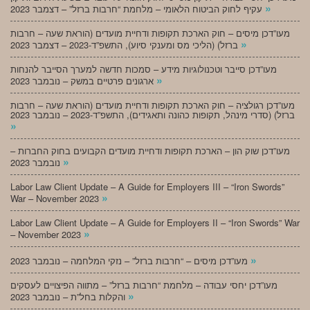
»
עקיף לחוק הביטוח הלאומי – מלחמת “חרבות ברזל” – דצמבר 2023
מעו”דכן מיסים – חוק הארכת תקופות ודחיית מועדים (הוראת שעה – חרבות
»
ברזל) (הליכי מס ומענקי סיוע), התשפ”ד-2023 – דצמבר 2023
מעו”דכן סייבר וטכנולוגיות מידע – סמכות חדשה למערך הסייבר להנחות
»
ארגונים פרטיים במשק – נובמבר 2023
מעו”דכן רגולציה – חוק הארכת תקופות ודחיית מועדים (הוראת שעה – חרבות
ברזל) (סדרי מינהל, תקופות כהונה ותאגידים), התשפ”ד-2023 – נובמבר 2023
»
מעו”דכן שוק הון – הארכת תקופות ודחיית מועדים הקבועים בחוק החברות –
»
נובמבר 2023
Labor Law Client Update – A Guide for Employers III – “Iron Swords”
»
War – November 2023
Labor Law Client Update – A Guide for Employers II – “Iron Swords” War
»
– November 2023
»
מעו”דכן מיסים – “חרבות ברזל” – נזקי המלחמה – נובמבר 2023
מעו”דכן יחסי עבודה – מלחמת “חרבות ברזל” – מתווה הפיצויים לעסקים
»
והקלות בחל”ת – נובמבר 2023