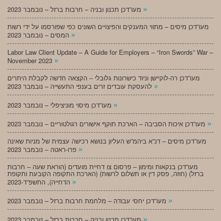
»
מעו”דכן תכנון ובניה – חרבות ברזל – נובמבר 2023
מעו”דכן מיסים – מתווי המענקים והפיצויים השונים כפי שפורסמו על ידי רשות
»
המסים – נובמבר 2023
Labor Law Client Update – A Guide for Employers – “Iron Swords” War –
»
November 2023
מעו”דכן רה-לוקיישן וניוד כישרונות גלובלי – הקצאה חדשה לקבלת היתרים
»
להעסקת עובדים זרים בענפי התעשייה – נובמבר 2023
»
מעו”דכן מיסוי מוניציפלי – נובמבר 2023
»
מעו”דכן איכות הסביבה – הארכת תוקף אישורים רגולטוריים – נובמבר 2023
מעו”דכן מיסים – דנ”א ביהמ”ש העליון בנושא רכישה עצמית של מניות שאינה
»
פרו-ראטה – נובמבר 2023
מעו”דכן בנקאות ומימון – פרסום צו דחיית מועדים (הוראת שעה – חרבות
ברזל) (חוזה, פסק דין או תשלום לרשות) (הארכת התקופה הקובעת ותקופת
»
הדחייה), התשפ”ד-2023
»
מעו”דכן יחסי עבודה – מלחמת חרבות ברזל – נובמבר 2023
»
מעו”דכן תכנון ובניה – חרבות ברזל – נובמבר 2023