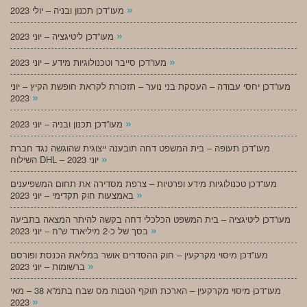
»
מעו”דכן תכנון ובניה – יולי 2023
»
מעו”דכן ליטיגציה – יוני 2023
»
מעו”דכן סייבר וטכנולוגיות מידע – יוני 2023
מעו”דכן יחסי עבודה – העסקת בני נוער – תזכורת לקראת חופשת הקיץ – יוני
»
2023
»
מעו”דכן תכנון ובניה – יוני 2023
מעו”דכן תעופה – בית המשפט דחה תובענה ייצוגית שהוגשה נגד חברת
»
השילוח DHL – יוני 2023
מעו”דכן טכנולוגיות מידע ופרטיות – צרפת מסדירה את תחום המשפיענים
»
באמצעות חוק תקדימי – יוני 2023
מעו”דכן ליטיגציה – בית המשפט הכלכלי דחה בקשה להיתר המצאה בתביעה
»
בסך של כ-2 מיליארד ש”ח – יוני 2023
מעו”דכן מיסוי מקרקעין – חוק ההסדרים אושר במליאת הכנסת ופורסם
»
ברשומות – יוני 2023
מעו”דכן מיסוי מקרקעין – הארכת תוקף הטבות מס שבח בתמ”א 38 – מאי
»
2023