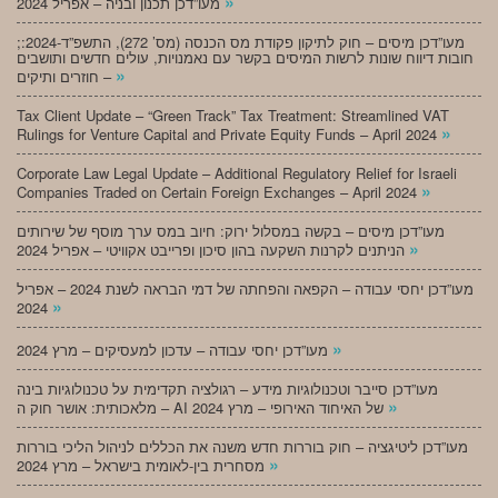
»
מעו”דכן תכנון ובניה – אפריל 2024
;מעו”דכן מיסים – חוק לתיקון פקודת מס הכנסה (מס’ 272), התשפ”ד-2024:
חובות דיווח שונות לרשות המיסים בקשר עם נאמנויות, עולים חדשים ותושבים
»
חוזרים ותיקים –
Tax Client Update – “Green Track” Tax Treatment: Streamlined VAT
»
Rulings for Venture Capital and Private Equity Funds – April 2024
Corporate Law Legal Update – Additional Regulatory Relief for Israeli
»
Companies Traded on Certain Foreign Exchanges – April 2024
מעו”דכן מיסים – בקשה במסלול ירוק: חיוב במס ערך מוסף של שירותים
»
הניתנים לקרנות השקעה בהון סיכון ופרייבט אקוויטי – אפריל 2024
מעו”דכן יחסי עבודה – הקפאה והפחתה של דמי הבראה לשנת 2024 – אפריל
»
2024
»
מעו”דכן יחסי עבודה – עדכון למעסיקים – מרץ 2024
מעו”דכן סייבר וטכנולוגיות מידע – רגולציה תקדימית על טכנולוגיות בינה
»
מלאכותית: אושר חוק ה – AI של האיחוד האירופי – מרץ 2024
מעו”דכן ליטיגציה – חוק בוררות חדש משנה את הכללים לניהול הליכי בוררות
»
מסחרית בין-לאומית בישראל – מרץ 2024