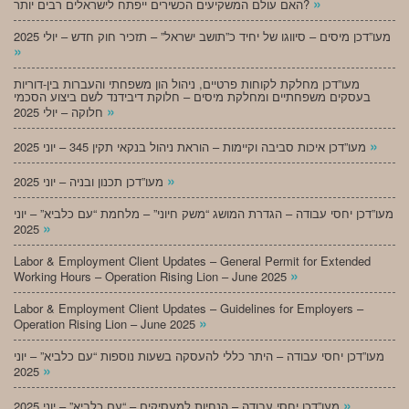
»
האם עולם המשקיעים הכשירים ייפתח לישראלים רבים יותר?
מעו”דכן מיסים – סיווגו של יחיד כ”תושב ישראל” – תזכיר חוק חדש – יולי 2025
»
מעו”דכן מחלקת לקוחות פרטיים, ניהול הון משפחתי והעברות בין-דוריות
בעסקים משפחתיים ומחלקת מיסים – חלוקת דיבידנד לשם ביצוע הסכמי
»
חלוקה – יולי 2025
»
מעו”דכן איכות סביבה וקיימות – הוראת ניהול בנקאי תקין 345 – יוני 2025
»
מעו”דכן תכנון ובניה – יוני 2025
מעו”דכן יחסי עבודה – הגדרת המושג “משק חיוני” – מלחמת “עם כלביא” – יוני
»
2025
Labor & Employment Client Updates – General Permit for Extended
»
Working Hours – Operation Rising Lion – June 2025
Labor & Employment Client Updates – Guidelines for Employers –
»
Operation Rising Lion – June 2025
מעו”דכן יחסי עבודה – היתר כללי להעסקה בשעות נוספות “עם כלביא” – יוני
»
2025
»
מעו”דכן יחסי עבודה – הנחיות למעסיקים – “עם כלביא” – יוני 2025