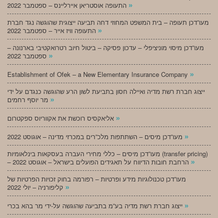
»
התעופה אוסטריאן איירליינס – ספטמבר 2022
מעו”דכן תעופה – בית המשפט המחוזי דחה תביעה ייצוגית שהוגשה נגד חברת
»
התעופה וויז אייר – ספטמבר 2022
מעו”דכן מיסוי מוניציפלי – עדכון פסיקה – ביטול חיוב רטרואקטיבי בארנונה –
»
ספטמבר 2022
»
Establishment of Ofek – a New Elementary Insurance Company
ייצוג חברת רשת מדיה ואיילה חסון בתביעת לשון הרע שהוגשה כנגדם על ידי
»
מר יוסף רחמים
»
אליאקסיס רוכשת את אקווריוס ספקטרום
»
מעו”דכן מיסים – השתתפות מלכ”רים במכרזי מדינה – אוגוסט 2022
מעו”דכן מיסים – כללי מחירי העברה בעסקאות בינלאומיות (transfer pricing)
»
– הרחבת חובות הדיווח על תאגידים הפועלים בישראל – אוגוסט 2022
מעו”דכן טכנולוגיות מידע ופרטיות – רפורמה בחוק זכויות הפרטיות של
»
קליפורניה – יולי 2022
»
ייצוג חברת רשת מדיה בע”מ בתביעה שהוגשה על-ידי מר בהא בכרי