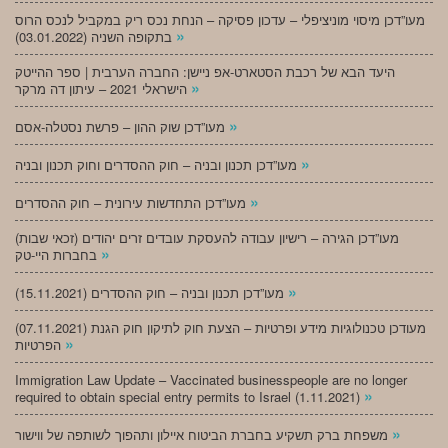
מעו”דכן מיסוי מוניציפלי – עדכון פסיקה – הנחת נכס ריק במקביל לנכס הרוס
»
בתקופה השניה (03.01.2022)
היעד הבא של רכבת הסטארט-אפ ניישן: החברה הערבית | ספר ההייטק
»
הישראלי 2021 – עיתון דה מרקר
»
מעו”דכן שוק ההון – פרשת נסטלה-אסם
»
מעו”דכן תכנון ובניה – חוק ההסדרים וחוק תכנון ובניה
»
מעו”דכן התחדשות עירונית – חוק ההסדרים
מעו”דכן הגירה – רישיון עבודה להעסקת עובדים זרים יהודים (זכאי שבות)
»
בחברות היי-טק
»
מעו”דכן תכנון ובניה – חוק ההסדרים (15.11.2021)
(07.11.2021) מעודכן טכנולוגיות מידע ופרטיות – הצעת חוק לתיקון חוק הגנת
»
הפרטיות
Immigration Law Update – Vaccinated businesspeople are no longer
»
required to obtain special entry permits to Israel (1.11.2021)
»
משפחת ברק תשקיע בחברת הביטוח איילון ותהפוך לשותפה של ווישור