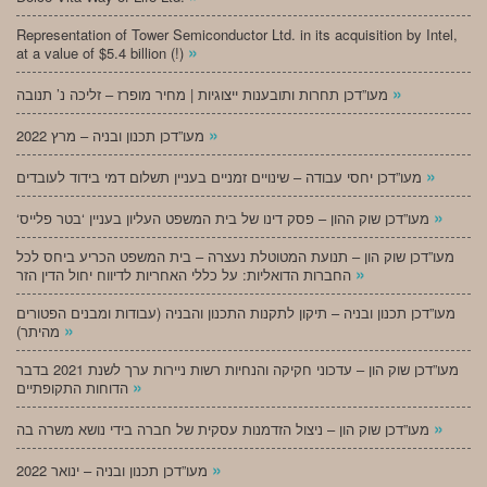
Representation of Tower Semiconductor Ltd. in its acquisition by Intel,
»
at a value of $5.4 billion (!)
»
מעו”דכן תחרות ותובענות ייצוגיות | מחיר מופרז – זליכה נ’ תנובה
»
מעו”דכן תכנון ובניה – מרץ 2022
»
מעו”דכן יחסי עבודה – שינויים זמניים בעניין תשלום דמי בידוד לעובדים
»
‘מעו”דכן שוק ההון – פסק דינו של בית המשפט העליון בעניין ‘בטר פלייס
מעו”דכן שוק הון – תנועת המטוטלת נעצרה – בית המשפט הכריע ביחס לכל
»
החברות הדואליות: על כללי האחריות לדיווח יחול הדין הזר
מעו”דכן תכנון ובניה – תיקון לתקנות התכנון והבניה (עבודות ומבנים הפטורים
»
מהיתר)
מעו”דכן שוק הון – עדכוני חקיקה והנחיות רשות ניירות ערך לשנת 2021 בדבר
»
הדוחות התקופתיים
»
מעו”דכן שוק הון – ניצול הזדמנות עסקית של חברה בידי נושא משרה בה
»
מעו”דכן תכנון ובניה – ינואר 2022