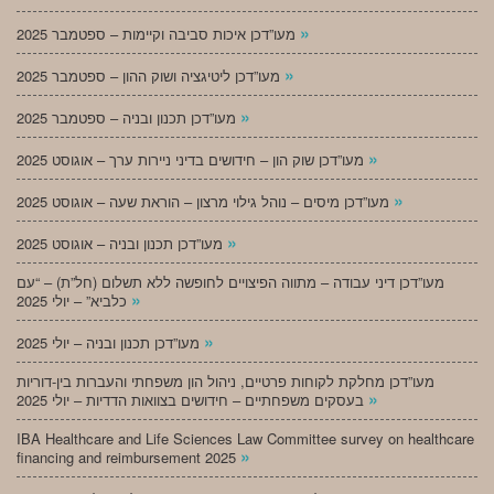
»
מעו”דכן איכות סביבה וקיימות – ספטמבר 2025
»
מעו”דכן ליטיגציה ושוק ההון – ספטמבר 2025
»
מעו”דכן תכנון ובניה – ספטמבר 2025
»
מעו”דכן שוק הון – חידושים בדיני ניירות ערך – אוגוסט 2025
»
מעו”דכן מיסים – נוהל גילוי מרצון – הוראת שעה – אוגוסט 2025
»
מעו”דכן תכנון ובניה – אוגוסט 2025
מעו”דכן דיני עבודה – מתווה הפיצויים לחופשה ללא תשלום (חל”ת) – “עם
»
כלביא” – יולי 2025
»
מעו”דכן תכנון ובניה – יולי 2025
מעו”דכן מחלקת לקוחות פרטיים, ניהול הון משפחתי והעברות בין-דוריות
»
בעסקים משפחתיים – חידושים בצוואות הדדיות – יולי 2025
IBA Healthcare and Life Sciences Law Committee survey on healthcare
»
financing and reimbursement 2025