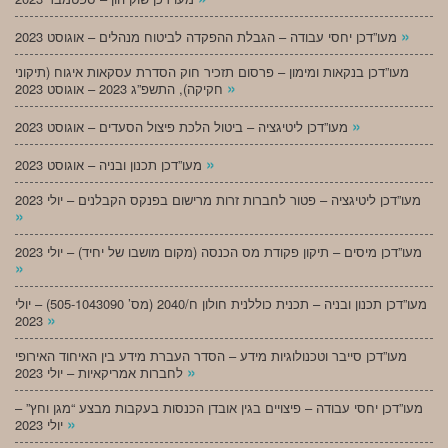
»
מעו”דכן יחסי עבודה – הגבלת ההפקדה לביטוח מנהלים – אוגוסט 2023
מעו”דכן בנקאות ומימון – פרסום תזכיר חוק הסדרת עסקאות איגוח (תיקוני
»
חקיקה), התשפ”ג 2023 – אוגוסט 2023
»
מעו”דכן ליטיגציה – ביטול הלכת פיצול הסעדים – אוגוסט 2023
»
מעו”דכן תכנון ובניה – אוגוסט 2023
מעו”דכן ליטיגציה – פטור לחברות זרות מרישום בפנקס הקבלנים – יולי 2023
»
מעו”דכן מיסים – תיקון פקודת מס הכנסה (מקום מושבו של יחיד) – יולי 2023
»
מעו”דכן תכנון ובניה – תכנית כוללנית חולון ח/2040 (מס’ 505-1043090) – יולי
»
2023
מעו”דכן סייבר וטכנולוגיות מידע – הסדר העברת מידע בין האיחוד האירופי
»
לחברות אמריקאיות – יולי 2023
מעו”דכן יחסי עבודה – פיצויים בגין אובדן הכנסות בעקבות מבצע “מגן וחץ” –
»
יולי 2023