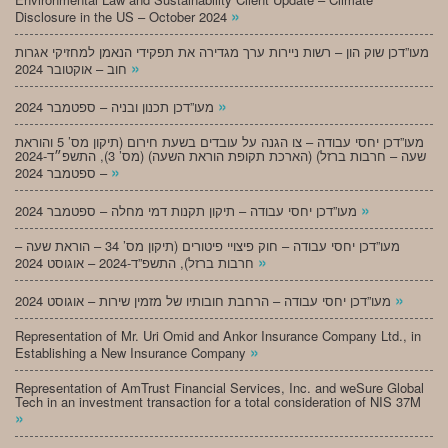
»
Disclosure in the US – October 2024
מעו”דכן שוק הון – רשות ניירות ערך מגדירה את תפקידי הנאמן למחזיקי אגרות
»
חוב – אוקטובר 2024
»
מעו”דכן תכנון ובניה – ספטמבר 2024
מעו”דכן יחסי עבודה – צו הגנה על עובדים בשעת חירום (תיקון מס’ 5 והוראת
שעה – חרבות ברזל) (הארכת תקופת הוראת השעה) (מס’ 3), התשפ״ד-2024
»
– ספטמבר 2024
»
מעו”דכן יחסי עבודה – תיקון תקנות דמי מחלה – ספטמבר 2024
מעו”דכן יחסי עבודה – חוק פיצויי פיטורים (תיקון מס’ 34 – הוראת שעה –
»
חרבות ברזל), התשפ”ד-2024 – אוגוסט 2024
»
מעו”דכן יחסי עבודה – הרחבת חובותיו של מזמין שירות – אוגוסט 2024
Representation of Mr. Uri Omid and Ankor Insurance Company Ltd., in
»
Establishing a New Insurance Company
Representation of AmTrust Financial Services, Inc. and weSure Global
Tech in an investment transaction for a total consideration of NIS 37M
»