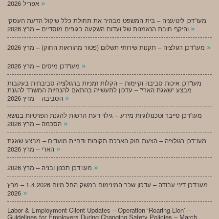
»
אפריל 2026
מעו”דכן ליטיגציה – בית המשפט מבהיר את תחולת כלל שיקול הדעת העסקי
»
והיקף חובת הנאמנות של ועדות השקעה בגופים מוסדיים – מרץ 2026
»
מעו”דכן רגולציה – תקנות שירותי תשלום (פטור מהוראות החוק) – מרץ 2026
»
מעו”דכן מיסים – מרץ 2026
מעו”דכן איכות סביבה וקיימות – הקלות זמניות ברגולציה סביבתית בעקבות
מבצע “שאגת הארי” – עדכון לתעשייה בהתאם להנחיות המשרד להגנת
»
הסביבה – מרץ 2026
מעו”דכן סייבר וטכנולוגיות מידע – גילוי דעת הרשות להגנת הפרטיות בנושא
»
הסכמה – מרץ 2026
מעו”דכן רגולציה – הצעת חוק הארכת תקופות ודחיית מועדים – מבצע שאגת
»
הארי – מרץ 2026
»
מעו”דכן תכנון ובניה – מרץ 2026
מעו”דכן דיני עבודה – עדכון שכר המינימום במשק החל מיום 1.4.2026 – מרץ
»
2026
Labor & Employment Client Updates – Operation ‘Roaring Lion’ –
Guidelines for Employers During Changing Safety Policies – March