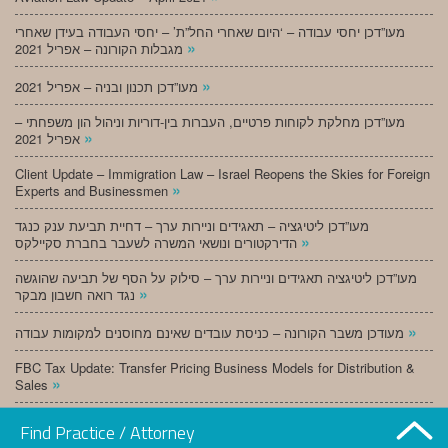
מעו”דכן יחסי עבודה – ‘היום שאחרי החל”ת’ – יחסי העבודה בעידן שאחרי
»
מגבלות הקורונה – אפריל 2021
»
מעו”דכן תכנון ובניה – אפריל 2021
מעו”דכן מחלקת לקוחות פרטיים, העברות בין-דוריות וניהול הון משפחתי –
»
אפריל 2021
Client Update – Immigration Law – Israel Reopens the Skies for Foreign
»
Experts and Businessmen
מעו”דכן ליטיגציה – תאגידים וניירות ערך – דחיית תביעת ענק כנגד
»
הדירקטורים ונושאי המשרה לשעבר בחברת סקיילקס
מעו”דכן ליטיגציה תאגידים וניירות ערך – סילוק על הסף של תביעה שהוגשה
»
נגד רואה חשבון מבקר
»
מעודכן משבר הקורונה – כניסת עובדים שאינם מחוסנים למקומות עבודה
FBC Tax Update: Transfer Pricing Business Models for Distribution &
»
Sales
»
מעו”דכן תכנון ובניה – מרץ 2021
Find Practice / Attorney