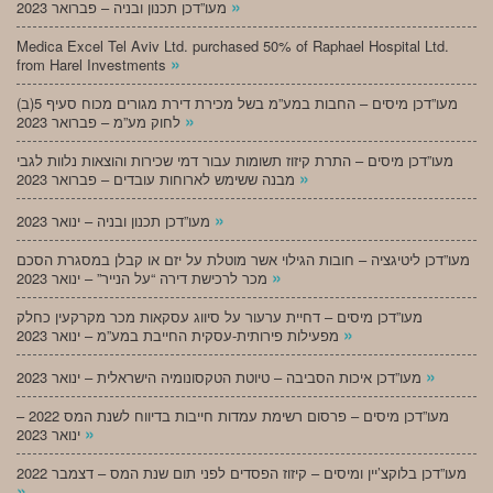
»
מעו”דכן תכנון ובניה – פברואר 2023
Medica Excel Tel Aviv Ltd. purchased 50% of Raphael Hospital Ltd.
»
from Harel Investments
מעו”דכן מיסים – החבות במע”מ בשל מכירת דירת מגורים מכוח סעיף 5(ב)
»
לחוק מע”מ – פברואר 2023
מעו”דכן מיסים – התרת קיזוז תשומות עבור דמי שכירות והוצאות נלוות לגבי
»
מבנה ששימש לארוחות עובדים – פברואר 2023
»
מעו”דכן תכנון ובניה – ינואר 2023
מעו”דכן ליטיגציה – חובות הגילוי אשר מוטלת על יזם או קבלן במסגרת הסכם
»
מכר לרכישת דירה “על הנייר” – ינואר 2023
מעו”דכן מיסים – דחיית ערעור על סיווג עסקאות מכר מקרקעין כחלק
»
מפעילות פירותית-עסקית החייבת במע”מ – ינואר 2023
»
מעו”דכן איכות הסביבה – טיוטת הטקסונומיה הישראלית – ינואר 2023
מעו”דכן מיסים – פרסום רשימת עמדות חייבות בדיווח לשנת המס 2022 –
»
ינואר 2023
מעו”דכן בלוקצ’יין ומיסים – קיזוז הפסדים לפני תום שנת המס – דצמבר 2022
»