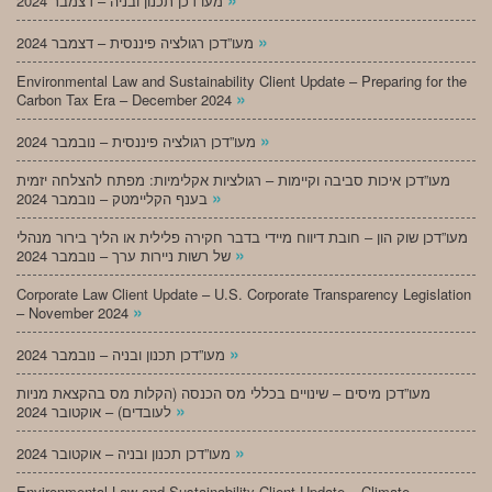
מעו”דכן תכנון ובניה – דצמבר 2024
»
מעו”דכן רגולציה פיננסית – דצמבר 2024
Environmental Law and Sustainability Client Update – Preparing for the
»
Carbon Tax Era – December 2024
»
מעו”דכן רגולציה פיננסית – נובמבר 2024
מעו”דכן איכות סביבה וקיימות – רגולציות אקלימיות: מפתח להצלחה יזמית
»
בענף הקליימטק – נובמבר 2024
מעו”דכן שוק הון – חובת דיווח מיידי בדבר חקירה פלילית או הליך בירור מנהלי
»
של רשות ניירות ערך – נובמבר 2024
Corporate Law Client Update – U.S. Corporate Transparency Legislation
»
– November 2024
»
מעו”דכן תכנון ובניה – נובמבר 2024
מעו”דכן מיסים – שינויים בכללי מס הכנסה (הקלות מס בהקצאת מניות
»
לעובדים) – אוקטובר 2024
»
מעו”דכן תכנון ובניה – אוקטובר 2024
Environmental Law and Sustainability Client Update – Climate