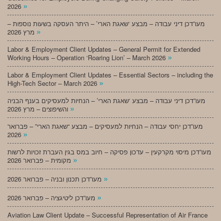
»
2026
מעו”דכן דיני עבודה – מבצע ‘שאגת הארי’ – היתר העסקה בשעות נוספות –
»
מרץ 2026
Labor & Employment Client Updates – General Permit for Extended
»
Working Hours – Operation ‘Roaring Lion’ – March 2026
Labor & Employment Client Updates – Essential Sectors – including the
»
High-Tech Sector – March 2026
מעו”דכן דיני עבודה – מבצע ‘שאגת הארי’ – הנחיות למעסיקים בענף הבניה
»
והשיפוצים – מרץ 2026
מעו”דכן יחסי עבודה – הנחיות למעסיקים – מבצע “שאגת הארי” – פברואר
»
2026
מעו”דכן מיסוי מקרקעין – עדכון פסיקה – חיוב במס בגין העברת זכויות לרשות
»
מקומית – פברואר 2026
»
מעו”דכן תכנון ובניה – פברואר 2026
»
מעו”דכן ליטיגציה – פברואר 2026
Aviation Law Client Update – Successful Representation of Air France