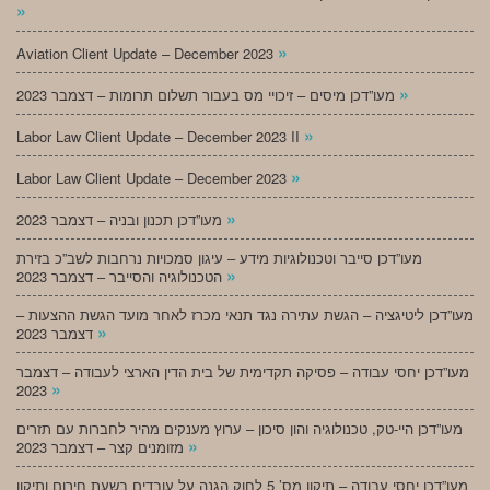
»
»
Aviation Client Update – December 2023
»
מעו”דכן מיסים – זיכויי מס בעבור תשלום תרומות – דצמבר 2023
»
Labor Law Client Update – December 2023 II
»
Labor Law Client Update – December 2023
»
מעו”דכן תכנון ובניה – דצמבר 2023
מעו”דכן סייבר וטכנולוגיות מידע – עיגון סמכויות נרחבות לשב”כ בזירת
»
הטכנולוגיה והסייבר – דצמבר 2023
מעו”דכן ליטיגציה – הגשת עתירה נגד תנאי מכרז לאחר מועד הגשת ההצעות –
»
דצמבר 2023
מעו”דכן יחסי עבודה – פסיקה תקדימית של בית הדין הארצי לעבודה – דצמבר
»
2023
מעו”דכן היי-טק, טכנולוגיה והון סיכון – ערוץ מענקים מהיר לחברות עם תזרים
»
מזומנים קצר – דצמבר 2023
מעו”דכן יחסי עבודה – תיקון מס’ 5 לחוק הגנה על עובדים בשעת חירום ותיקון