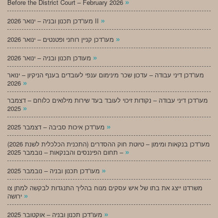
»
Before the District Court – February 2026
»
מעו”דכן תכנון ובניה – ינואר 2026 II
»
מעו”דכן קניין רוחני ופטנטים – ינואר 2026
»
מעודכן תכנון ובניה – ינואר 2026
מעו”דכן דיני עבודה – עדכון שכר מינימום ענפי לעובדים בענף הניקיון – ינואר
»
2026
מעו”דכן דיני עבודה – נקודות זיכוי לעובד בעד שירות מילואים כלוחם – דצמבר
»
2025
»
מעו”דכן איכות סביבה – דצמבר 2025
מעו”דכן בנקאות ומימון – טיוטת חוק ההסדרים (התכנית הכלכלית לשנת 2026)
»
– תחום הפיננסים והבנקאות – נובמבר 2025
»
מעו”דכן תכנון ובניה – נובמבר 2025
משרדנו ייצג את בתו של איש עסקים מנוח בהליך התנגדות לבקשה למתן צו
»
ירושה
»
מעו”דכן תכנון ובניה – אוקטובר 2025