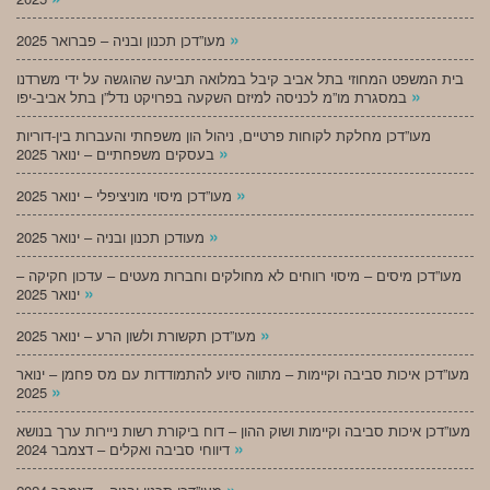
»
מעו”דכן תכנון ובניה – פברואר 2025
בית המשפט המחוזי בתל אביב קיבל במלואה תביעה שהוגשה על ידי משרדנו
»
במסגרת מו”מ לכניסה למיזם השקעה בפרויקט נדל”ן בתל אביב-יפו
מעו”דכן מחלקת לקוחות פרטיים, ניהול הון משפחתי והעברות בין-דוריות
»
בעסקים משפחתיים – ינואר 2025
»
מעו”דכן מיסוי מוניציפלי – ינואר 2025
»
מעודכן תכנון ובניה – ינואר 2025
מעו”דכן מיסים – מיסוי רווחים לא מחולקים וחברות מעטים – עדכון חקיקה –
»
ינואר 2025
»
מעו”דכן תקשורת ולשון הרע – ינואר 2025
מעו”דכן איכות סביבה וקיימות – מתווה סיוע להתמודדות עם מס פחמן – ינואר
»
2025
מעו”דכן איכות סביבה וקיימות ושוק ההון – דוח ביקורת רשות ניירות ערך בנושא
»
דיווחי סביבה ואקלים – דצמבר 2024
»