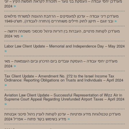
מעו”דכן יחסי עבודה – העסקת בני נוער – תזכורת לקראת חופשת הקיץ – יוני
»
2024
מעו”דכן דיני עבודה – עדכון למעסיקים – הרחבת ההגנות למשרתי מילואים
»
ובני זוגם – תיקון לחוק חיילים משוחררים (החזרה לעבודה), תש”ט-1949
מעו”דכן לקוחות פרטיים, העברות בין דוריות וניהול סכסוכי משפחה וירושה –
»
מאי 2024
Labor Law Client Update – Memorial and Independence Day – May 2024
»
מעו”דכן יחסי עבודה – העסקת עובדים ביום הזיכרון וביום העצמאות – מאי
»
2024
Tax Client Update – Amendment No. 272 to the Israel Income Tax
Ordinance: Reporting Obligations on Trusts and Individuals – April 2024
»
Aviation Law Client Update – Successful Representation of Wizz Air in
Supreme Court Appeal Regarding Unrefunded Airport Taxes – April 2024
»
מעו”דכן טכנולוגיות מידע ופרטיות – עדכון לקוחות לעניין ניהול סיכוני אבטחת
»
מידע בשימוש בקוד פתוח – אפריל 2024