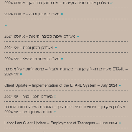
»
מעו”דכן איכות סביבה וקיימות – מס פחמן כבר כאן – אוגוסט 2024
»
מעו”דכן תכנון ובניה – אוגוסט 2024
»
»
מעו”דכן איכות סביבה וקיימות – אוגוסט 2024
»
מעו”דכן תכנון ובניה – יולי 2024
»
מעו”דכן מיסוי מוניציפלי – יולי 2024
מעו”דכן רה-לוקיישן וניוד כישרונות גלובלי – כניסה לתוקף של מערכת ETA-IL –
»
יולי 2024
»
Client Update – Implementation of the ETA-IL System – July 2024
»
מעו”דכן תכנון ובניה – יוני 2024
מעו”דכן שוק הון – חידושים בדיני ניירות ערך – מהותיות המידע בדווחי החברה
»
וחובת העדכון בגינו – יוני 2024
»
Labor Law Client Update – Employment of Teenagers – June 2024