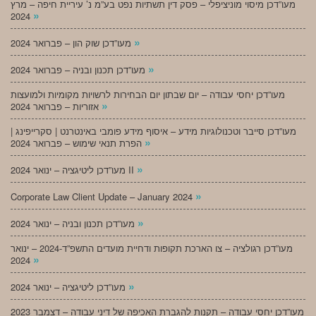
מעו”דכן מיסוי מוניציפלי – פסק דין תשתיות נפט בע”מ נ’ עיריית חיפה – מרץ
»
2024
»
מעו”דכן שוק הון – פברואר 2024
»
מעו”דכן תכנון ובניה – פברואר 2024
מעו”דכן יחסי עבודה – יום שבתון יום הבחירות לרשויות מקומיות ולמועצות
»
אזוריות – פברואר 2024
מעו”דכן סייבר וטכנולוגיות מידע – איסוף מידע פומבי באינטרנט | סקרייפינג |
»
הפרת תנאי שימוש – פברואר 2024
»
מעו”דכן ליטיגציה – ינואר 2024 II
»
Corporate Law Client Update – January 2024
»
מעו”דכן תכנון ובניה – ינואר 2024
מעו”דכן רגולציה – צו הארכת תקופות ודחיית מועדים התשפ”ד-2024 – ינואר
»
2024
»
מעו”דכן ליטיגציה – ינואר 2024
מעו”דכן יחסי עבודה – תקנות להגברת האכיפה של דיני עבודה – דצמבר 2023