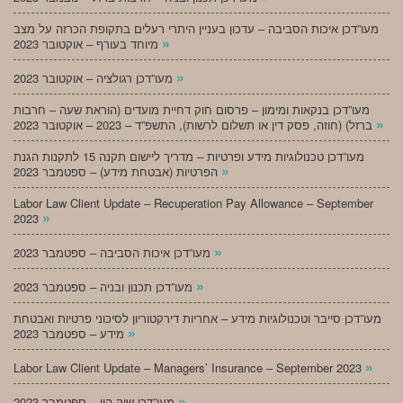
מעו”דכן איכות הסביבה – עדכון בעניין היתרי רעלים בתקופת הכרזה על מצב
»
מיוחד בעורף – אוקטובר 2023
»
מעו”דכן רגולציה – אוקטובר 2023
מעו”דכן בנקאות ומימון – פרסום חוק דחיית מועדים (הוראת שעה – חרבות
»
ברזל) (חוזה, פסק דין או תשלום לרשות), התשפ”ד – 2023 – אוקטובר 2023
מעו”דכן טכנולוגיות מידע ופרטיות – מדריך ליישום תקנה 15 לתקנות הגנת
»
הפרטיות (אבטחת מידע) – ספטמבר 2023
Labor Law Client Update – Recuperation Pay Allowance – September
»
2023
»
מעו”דכן איכות הסביבה – ספטמבר 2023
»
מעו”דכן תכנון ובניה – ספטמבר 2023
מעו”דכן סייבר וטכנולוגיות מידע – אחריות דירקטוריון לסיכוני פרטיות ואבטחת
»
מידע – ספטמבר 2023
»
Labor Law Client Update – Managers’ Insurance – September 2023
»
מעו”דכן שוק הון – ספטמבר 2023