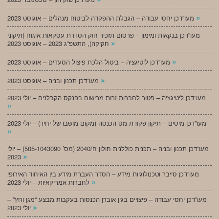
»
מעו”דכן יחסי עבודה – הגבלת ההפקדה לביטוח מנהלים – אוגוסט 2023
מעו”דכן בנקאות ומימון – פרסום תזכיר חוק הסדרת עסקאות איגוח (תיקוני
»
חקיקה), התשפ”ג 2023 – אוגוסט 2023
»
מעו”דכן ליטיגציה – ביטול הלכת פיצול הסעדים – אוגוסט 2023
»
מעו”דכן תכנון ובניה – אוגוסט 2023
מעו”דכן ליטיגציה – פטור לחברות זרות מרישום בפנקס הקבלנים – יולי 2023
»
מעו”דכן מיסים – תיקון פקודת מס הכנסה (מקום מושבו של יחיד) – יולי 2023
»
מעו”דכן תכנון ובניה – תכנית כוללנית חולון ח/2040 (מס’ 505-1043090) – יולי
»
2023
מעו”דכן סייבר וטכנולוגיות מידע – הסדר העברת מידע בין האיחוד האירופי
»
לחברות אמריקאיות – יולי 2023
מעו”דכן יחסי עבודה – פיצויים בגין אובדן הכנסות בעקבות מבצע “מגן וחץ” –
»
יולי 2023