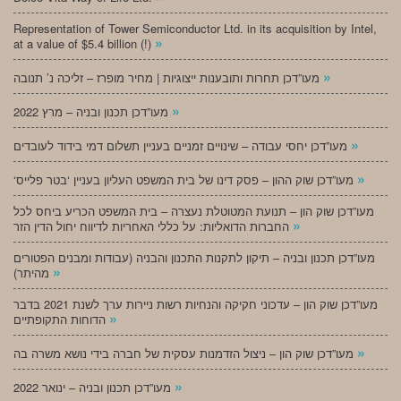
Representation of Tower Semiconductor Ltd. in its acquisition by Intel,
»
at a value of $5.4 billion (!)
»
מעו”דכן תחרות ותובענות ייצוגיות | מחיר מופרז – זליכה נ’ תנובה
»
מעו”דכן תכנון ובניה – מרץ 2022
»
מעו”דכן יחסי עבודה – שינויים זמניים בעניין תשלום דמי בידוד לעובדים
»
‘מעו”דכן שוק ההון – פסק דינו של בית המשפט העליון בעניין ‘בטר פלייס
מעו”דכן שוק הון – תנועת המטוטלת נעצרה – בית המשפט הכריע ביחס לכל
»
החברות הדואליות: על כללי האחריות לדיווח יחול הדין הזר
מעו”דכן תכנון ובניה – תיקון לתקנות התכנון והבניה (עבודות ומבנים הפטורים
»
מהיתר)
מעו”דכן שוק הון – עדכוני חקיקה והנחיות רשות ניירות ערך לשנת 2021 בדבר
»
הדוחות התקופתיים
»
מעו”דכן שוק הון – ניצול הזדמנות עסקית של חברה בידי נושא משרה בה
»
מעו”דכן תכנון ובניה – ינואר 2022