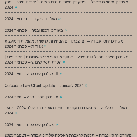
מעו”דכן מיסוי מוניציפלי – פסק דין תשתיות נפט בע”מ נ’ עיריית חיפה – מרץ
»
2024
»
מעו”דכן שוק הון – פברואר 2024
»
מעו”דכן תכנון ובניה – פברואר 2024
מעו”דכן יחסי עבודה – יום שבתון יום הבחירות לרשויות מקומיות ולמועצות
»
אזוריות – פברואר 2024
מעו”דכן סייבר וטכנולוגיות מידע – איסוף מידע פומבי באינטרנט | סקרייפינג |
»
הפרת תנאי שימוש – פברואר 2024
»
מעו”דכן ליטיגציה – ינואר 2024 II
»
Corporate Law Client Update – January 2024
»
מעו”דכן תכנון ובניה – ינואר 2024
מעו”דכן רגולציה – צו הארכת תקופות ודחיית מועדים התשפ”ד-2024 – ינואר
»
2024
»
מעו”דכן ליטיגציה – ינואר 2024
מעו”דכן יחסי עבודה – תקנות להגברת האכיפה של דיני עבודה – דצמבר 2023