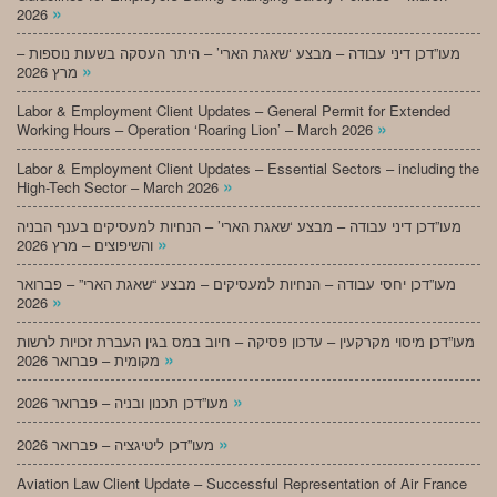
»
2026
מעו”דכן דיני עבודה – מבצע ‘שאגת הארי’ – היתר העסקה בשעות נוספות –
»
מרץ 2026
Labor & Employment Client Updates – General Permit for Extended
»
Working Hours – Operation ‘Roaring Lion’ – March 2026
Labor & Employment Client Updates – Essential Sectors – including the
»
High-Tech Sector – March 2026
מעו”דכן דיני עבודה – מבצע ‘שאגת הארי’ – הנחיות למעסיקים בענף הבניה
»
והשיפוצים – מרץ 2026
מעו”דכן יחסי עבודה – הנחיות למעסיקים – מבצע “שאגת הארי” – פברואר
»
2026
מעו”דכן מיסוי מקרקעין – עדכון פסיקה – חיוב במס בגין העברת זכויות לרשות
»
מקומית – פברואר 2026
»
מעו”דכן תכנון ובניה – פברואר 2026
»
מעו”דכן ליטיגציה – פברואר 2026
Aviation Law Client Update – Successful Representation of Air France