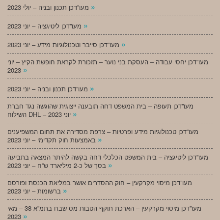
»
מעו”דכן תכנון ובניה – יולי 2023
»
מעו”דכן ליטיגציה – יוני 2023
»
מעו”דכן סייבר וטכנולוגיות מידע – יוני 2023
מעו”דכן יחסי עבודה – העסקת בני נוער – תזכורת לקראת חופשת הקיץ – יוני
»
2023
»
מעו”דכן תכנון ובניה – יוני 2023
מעו”דכן תעופה – בית המשפט דחה תובענה ייצוגית שהוגשה נגד חברת
»
השילוח DHL – יוני 2023
מעו”דכן טכנולוגיות מידע ופרטיות – צרפת מסדירה את תחום המשפיענים
»
באמצעות חוק תקדימי – יוני 2023
מעו”דכן ליטיגציה – בית המשפט הכלכלי דחה בקשה להיתר המצאה בתביעה
»
בסך של כ-2 מיליארד ש”ח – יוני 2023
מעו”דכן מיסוי מקרקעין – חוק ההסדרים אושר במליאת הכנסת ופורסם
»
ברשומות – יוני 2023
מעו”דכן מיסוי מקרקעין – הארכת תוקף הטבות מס שבח בתמ”א 38 – מאי
»
2023