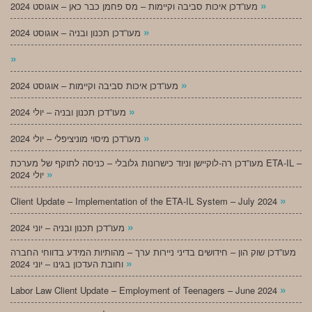
»
מעו”דכן איכות סביבה וקיימות – מס פחמן כבר כאן – אוגוסט 2024
»
מעו”דכן תכנון ובניה – אוגוסט 2024
»
»
מעו”דכן איכות סביבה וקיימות – אוגוסט 2024
»
מעו”דכן תכנון ובניה – יולי 2024
»
מעו”דכן מיסוי מוניציפלי – יולי 2024
מעו”דכן רה-לוקיישן וניוד כישרונות גלובלי – כניסה לתוקף של מערכת ETA-IL –
»
יולי 2024
»
Client Update – Implementation of the ETA-IL System – July 2024
»
מעו”דכן תכנון ובניה – יוני 2024
מעו”דכן שוק הון – חידושים בדיני ניירות ערך – מהותיות המידע בדווחי החברה
»
וחובת העדכון בגינו – יוני 2024
»
Labor Law Client Update – Employment of Teenagers – June 2024