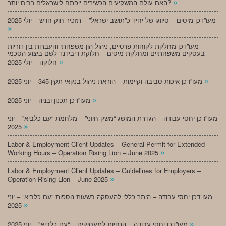
»
האם עולם המשקיעים הכשירים ייפתח לישראלים רבים יותר?
מעו”דכן מיסים – סיווגו של יחיד כ”תושב ישראל” – תזכיר חוק חדש – יולי 2025
»
מעו”דכן מחלקת לקוחות פרטיים, ניהול הון משפחתי והעברות בין-דוריות
בעסקים משפחתיים ומחלקת מיסים – חלוקת דיבידנד לשם ביצוע הסכמי
»
חלוקה – יולי 2025
»
מעו”דכן איכות סביבה וקיימות – הוראת ניהול בנקאי תקין 345 – יוני 2025
»
מעו”דכן תכנון ובניה – יוני 2025
מעו”דכן יחסי עבודה – הגדרת המושג “משק חיוני” – מלחמת “עם כלביא” – יוני
»
2025
Labor & Employment Client Updates – General Permit for Extended
»
Working Hours – Operation Rising Lion – June 2025
Labor & Employment Client Updates – Guidelines for Employers –
»
Operation Rising Lion – June 2025
מעו”דכן יחסי עבודה – היתר כללי להעסקה בשעות נוספות “עם כלביא” – יוני
»
2025
»
מעו”דכן יחסי עבודה – הנחיות למעסיקים – “עם כלביא” – יוני 2025