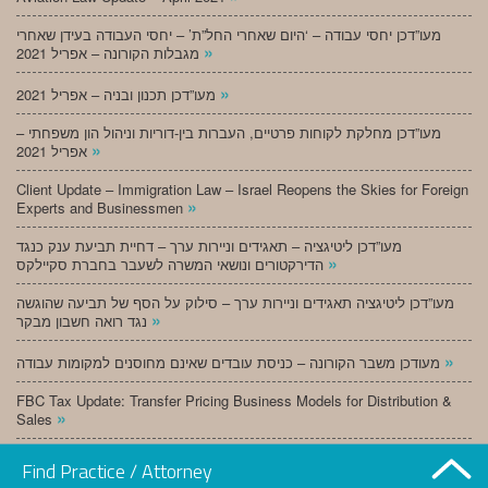
מעו”דכן יחסי עבודה – ‘היום שאחרי החל”ת’ – יחסי העבודה בעידן שאחרי
»
מגבלות הקורונה – אפריל 2021
»
מעו”דכן תכנון ובניה – אפריל 2021
מעו”דכן מחלקת לקוחות פרטיים, העברות בין-דוריות וניהול הון משפחתי –
»
אפריל 2021
Client Update – Immigration Law – Israel Reopens the Skies for Foreign
»
Experts and Businessmen
מעו”דכן ליטיגציה – תאגידים וניירות ערך – דחיית תביעת ענק כנגד
»
הדירקטורים ונושאי המשרה לשעבר בחברת סקיילקס
מעו”דכן ליטיגציה תאגידים וניירות ערך – סילוק על הסף של תביעה שהוגשה
»
נגד רואה חשבון מבקר
»
מעודכן משבר הקורונה – כניסת עובדים שאינם מחוסנים למקומות עבודה
FBC Tax Update: Transfer Pricing Business Models for Distribution &
»
Sales
»
מעו”דכן תכנון ובניה – מרץ 2021
Find Practice / Attorney