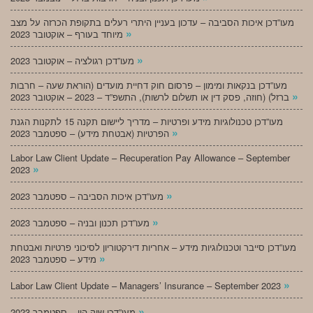
מעו”דכן איכות הסביבה – עדכון בעניין היתרי רעלים בתקופת הכרזה על מצב
»
מיוחד בעורף – אוקטובר 2023
»
מעו”דכן רגולציה – אוקטובר 2023
מעו”דכן בנקאות ומימון – פרסום חוק דחיית מועדים (הוראת שעה – חרבות
»
ברזל) (חוזה, פסק דין או תשלום לרשות), התשפ”ד – 2023 – אוקטובר 2023
מעו”דכן טכנולוגיות מידע ופרטיות – מדריך ליישום תקנה 15 לתקנות הגנת
»
הפרטיות (אבטחת מידע) – ספטמבר 2023
Labor Law Client Update – Recuperation Pay Allowance – September
»
2023
»
מעו”דכן איכות הסביבה – ספטמבר 2023
»
מעו”דכן תכנון ובניה – ספטמבר 2023
מעו”דכן סייבר וטכנולוגיות מידע – אחריות דירקטוריון לסיכוני פרטיות ואבטחת
»
מידע – ספטמבר 2023
»
Labor Law Client Update – Managers’ Insurance – September 2023
»
מעו”דכן שוק הון – ספטמבר 2023