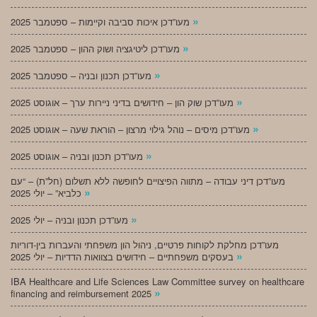
»
מעו”דכן איכות סביבה וקיימות – ספטמבר 2025
»
מעו”דכן ליטיגציה ושוק ההון – ספטמבר 2025
»
מעו”דכן תכנון ובניה – ספטמבר 2025
»
מעו”דכן שוק הון – חידושים בדיני ניירות ערך – אוגוסט 2025
»
מעו”דכן מיסים – נוהל גילוי מרצון – הוראת שעה – אוגוסט 2025
»
מעו”דכן תכנון ובניה – אוגוסט 2025
מעו”דכן דיני עבודה – מתווה הפיצויים לחופשה ללא תשלום (חל”ת) – “עם
»
כלביא” – יולי 2025
»
מעו”דכן תכנון ובניה – יולי 2025
מעו”דכן מחלקת לקוחות פרטיים, ניהול הון משפחתי והעברות בין-דוריות
»
בעסקים משפחתיים – חידושים בצוואות הדדיות – יולי 2025
IBA Healthcare and Life Sciences Law Committee survey on healthcare
»
financing and reimbursement 2025