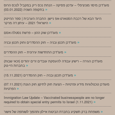
מעו”דכן מיסוי מוניציפלי – עדכון פסיקה – הנחת נכס ריק במקביל לנכס הרוס
»
בתקופה השניה (03.01.2022)
היעד הבא של רכבת הסטארט-אפ ניישן: החברה הערבית | ספר ההייטק
»
הישראלי 2021 – עיתון דה מרקר
»
מעו”דכן שוק ההון – פרשת נסטלה-אסם
»
מעו”דכן תכנון ובניה – חוק ההסדרים וחוק תכנון ובניה
»
מעו”דכן התחדשות עירונית – חוק ההסדרים
מעו”דכן הגירה – רישיון עבודה להעסקת עובדים זרים יהודים (זכאי שבות)
»
בחברות היי-טק
»
מעו”דכן תכנון ובניה – חוק ההסדרים (15.11.2021)
(07.11.2021) מעודכן טכנולוגיות מידע ופרטיות – הצעת חוק לתיקון חוק הגנת
»
הפרטיות
Immigration Law Update – Vaccinated businesspeople are no longer
»
required to obtain special entry permits to Israel (1.11.2021)
»
משפחת ברק תשקיע בחברת הביטוח איילון ותהפוך לשותפה של ווישור