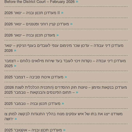
»
Before the District Court – February 2026
»
מעו”דכן תכנון ובניה – ינואר 2026 II
»
מעו”דכן קניין רוחני ופטנטים – ינואר 2026
»
מעודכן תכנון ובניה – ינואר 2026
מעו”דכן דיני עבודה – עדכון שכר מינימום ענפי לעובדים בענף הניקיון – ינואר
»
2026
מעו”דכן דיני עבודה – נקודות זיכוי לעובד בעד שירות מילואים כלוחם – דצמבר
»
2025
»
מעו”דכן איכות סביבה – דצמבר 2025
מעו”דכן בנקאות ומימון – טיוטת חוק ההסדרים (התכנית הכלכלית לשנת 2026)
»
– תחום הפיננסים והבנקאות – נובמבר 2025
»
מעו”דכן תכנון ובניה – נובמבר 2025
משרדנו ייצג את בתו של איש עסקים מנוח בהליך התנגדות לבקשה למתן צו
»
ירושה
»
מעו”דכן תכנון ובניה – אוקטובר 2025