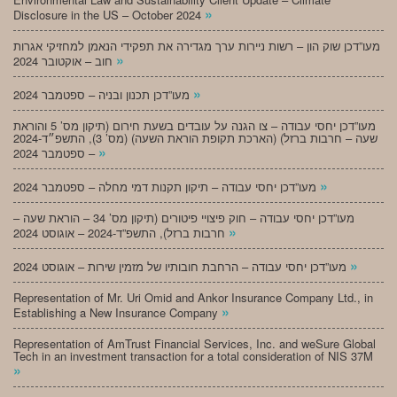
»
Disclosure in the US – October 2024
מעו”דכן שוק הון – רשות ניירות ערך מגדירה את תפקידי הנאמן למחזיקי אגרות
»
חוב – אוקטובר 2024
»
מעו”דכן תכנון ובניה – ספטמבר 2024
מעו”דכן יחסי עבודה – צו הגנה על עובדים בשעת חירום (תיקון מס’ 5 והוראת
שעה – חרבות ברזל) (הארכת תקופת הוראת השעה) (מס’ 3), התשפ״ד-2024
»
– ספטמבר 2024
»
מעו”דכן יחסי עבודה – תיקון תקנות דמי מחלה – ספטמבר 2024
מעו”דכן יחסי עבודה – חוק פיצויי פיטורים (תיקון מס’ 34 – הוראת שעה –
»
חרבות ברזל), התשפ”ד-2024 – אוגוסט 2024
»
מעו”דכן יחסי עבודה – הרחבת חובותיו של מזמין שירות – אוגוסט 2024
Representation of Mr. Uri Omid and Ankor Insurance Company Ltd., in
»
Establishing a New Insurance Company
Representation of AmTrust Financial Services, Inc. and weSure Global
Tech in an investment transaction for a total consideration of NIS 37M
»