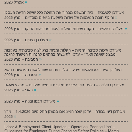
»
אפריל 2026
מעו”דכן ליטיגציה – בית המשפט מבהיר את תחולת כלל שיקול הדעת העסקי
»
והיקף חובת הנאמנות של ועדות השקעה בגופים מוסדיים – מרץ 2026
»
מעו”דכן רגולציה – תקנות שירותי תשלום (פטור מהוראות החוק) – מרץ 2026
»
מעו”דכן מיסים – מרץ 2026
מעו”דכן איכות סביבה וקיימות – הקלות זמניות ברגולציה סביבתית בעקבות
מבצע “שאגת הארי” – עדכון לתעשייה בהתאם להנחיות המשרד להגנת
»
הסביבה – מרץ 2026
מעו”דכן סייבר וטכנולוגיות מידע – גילוי דעת הרשות להגנת הפרטיות בנושא
»
הסכמה – מרץ 2026
מעו”דכן רגולציה – הצעת חוק הארכת תקופות ודחיית מועדים – מבצע שאגת
»
הארי – מרץ 2026
»
מעו”דכן תכנון ובניה – מרץ 2026
מעו”דכן דיני עבודה – עדכון שכר המינימום במשק החל מיום 1.4.2026 – מרץ
»
2026
Labor & Employment Client Updates – Operation ‘Roaring Lion’ –
Guidelines for Employers During Changing Safety Policies – March