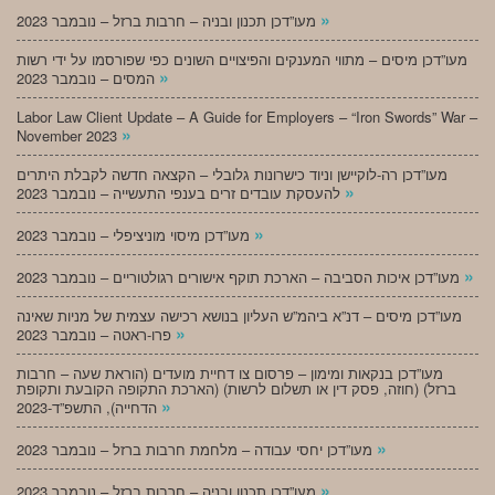
»
מעו”דכן תכנון ובניה – חרבות ברזל – נובמבר 2023
מעו”דכן מיסים – מתווי המענקים והפיצויים השונים כפי שפורסמו על ידי רשות
»
המסים – נובמבר 2023
Labor Law Client Update – A Guide for Employers – “Iron Swords” War –
»
November 2023
מעו”דכן רה-לוקיישן וניוד כישרונות גלובלי – הקצאה חדשה לקבלת היתרים
»
להעסקת עובדים זרים בענפי התעשייה – נובמבר 2023
»
מעו”דכן מיסוי מוניציפלי – נובמבר 2023
»
מעו”דכן איכות הסביבה – הארכת תוקף אישורים רגולטוריים – נובמבר 2023
מעו”דכן מיסים – דנ”א ביהמ”ש העליון בנושא רכישה עצמית של מניות שאינה
»
פרו-ראטה – נובמבר 2023
מעו”דכן בנקאות ומימון – פרסום צו דחיית מועדים (הוראת שעה – חרבות
ברזל) (חוזה, פסק דין או תשלום לרשות) (הארכת התקופה הקובעת ותקופת
»
הדחייה), התשפ”ד-2023
»
מעו”דכן יחסי עבודה – מלחמת חרבות ברזל – נובמבר 2023
»
מעו”דכן תכנון ובניה – חרבות ברזל – נובמבר 2023