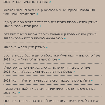
»
מעו”דכן תכנון ובניה – פברואר 2023
Medica Excel Tel Aviv Ltd. purchased 50% of Raphael Hospital Ltd.
»
from Harel Investments
מעו”דכן מיסים – החבות במע”מ בשל מכירת דירת מגורים מכוח סעיף 5(ב)
»
לחוק מע”מ – פברואר 2023
מעו”דכן מיסים – התרת קיזוז תשומות עבור דמי שכירות והוצאות נלוות לגבי
»
מבנה ששימש לארוחות עובדים – פברואר 2023
»
מעו”דכן תכנון ובניה – ינואר 2023
מעו”דכן ליטיגציה – חובות הגילוי אשר מוטלת על יזם או קבלן במסגרת הסכם
»
מכר לרכישת דירה “על הנייר” – ינואר 2023
מעו”דכן מיסים – דחיית ערעור על סיווג עסקאות מכר מקרקעין כחלק
»
מפעילות פירותית-עסקית החייבת במע”מ – ינואר 2023
»
מעו”דכן איכות הסביבה – טיוטת הטקסונומיה הישראלית – ינואר 2023
מעו”דכן מיסים – פרסום רשימת עמדות חייבות בדיווח לשנת המס 2022 –
»
ינואר 2023
מעו”דכן בלוקצ’יין ומיסים – קיזוז הפסדים לפני תום שנת המס – דצמבר 2022
»