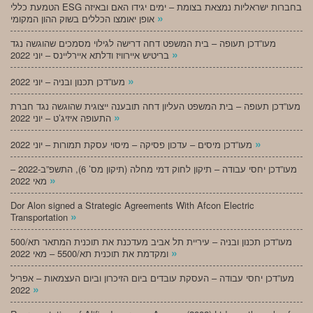
הטמעת כללי ESG בחברות ישראליות נמצאת בצומת – ימים יגידו האם ובאיזה
»
אופן יאומצו הכללים בשוק ההון המקומי
מעו”דכן תעופה – בית המשפט דחה דרישה לגילוי מסמכים שהוגשה נגד
»
בריטיש איירוויז ודלתא איירליינס – יוני 2022
»
מעו”דכן תכנון ובניה – יוני 2022
מעו”דכן תעופה – בית המשפט העליון דחה תובענה ייצוגית שהוגשה נגד חברת
»
התעופה איזיג’ט – יוני 2022
»
מעו”דכן מיסים – עדכון פסיקה – מיסוי עסקת תמורות – יוני 2022
מעו”דכן יחסי עבודה – תיקון לחוק דמי מחלה (תיקון מס’ 6), התשפ”ב-2022 –
»
מאי 2022
Dor Alon signed a Strategic Agreements With Afcon Electric
»
Transportation
מעו”דכן תכנון ובניה – עיריית תל אביב מעדכנת את תוכנית המתאר תא/500
»
ומקדמת את תוכנית תא/5500 – מאי 2022
מעו”דכן יחסי עבודה – העסקת עובדים ביום הזיכרון וביום העצמאות – אפריל
»
2022