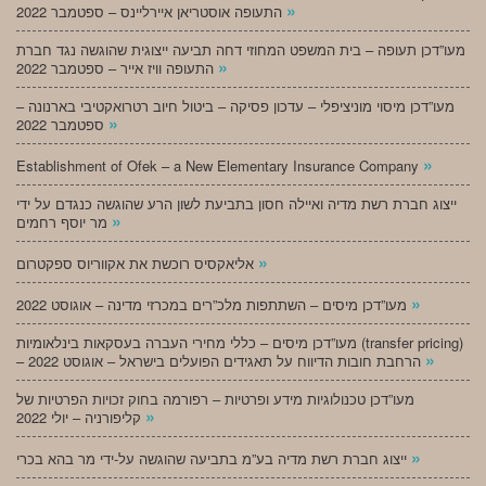
»
התעופה אוסטריאן איירליינס – ספטמבר 2022
מעו”דכן תעופה – בית המשפט המחוזי דחה תביעה ייצוגית שהוגשה נגד חברת
»
התעופה וויז אייר – ספטמבר 2022
מעו”דכן מיסוי מוניציפלי – עדכון פסיקה – ביטול חיוב רטרואקטיבי בארנונה –
»
ספטמבר 2022
»
Establishment of Ofek – a New Elementary Insurance Company
ייצוג חברת רשת מדיה ואיילה חסון בתביעת לשון הרע שהוגשה כנגדם על ידי
»
מר יוסף רחמים
»
אליאקסיס רוכשת את אקווריוס ספקטרום
»
מעו”דכן מיסים – השתתפות מלכ”רים במכרזי מדינה – אוגוסט 2022
מעו”דכן מיסים – כללי מחירי העברה בעסקאות בינלאומיות (transfer pricing)
»
– הרחבת חובות הדיווח על תאגידים הפועלים בישראל – אוגוסט 2022
מעו”דכן טכנולוגיות מידע ופרטיות – רפורמה בחוק זכויות הפרטיות של
»
קליפורניה – יולי 2022
»
ייצוג חברת רשת מדיה בע”מ בתביעה שהוגשה על-ידי מר בהא בכרי