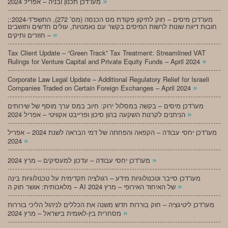
»
מעו”דכן תכנון ובניה – אפריל 2024
;מעו”דכן מיסים – חוק לתיקון פקודת מס הכנסה (מס’ 272), התשפ”ד-2024:
חובות דיווח שונות לרשות המיסים בקשר עם נאמנויות, עולים חדשים ותושבים
»
חוזרים ותיקים –
Tax Client Update – “Green Track” Tax Treatment: Streamlined VAT
»
Rulings for Venture Capital and Private Equity Funds – April 2024
Corporate Law Legal Update – Additional Regulatory Relief for Israeli
»
Companies Traded on Certain Foreign Exchanges – April 2024
מעו”דכן מיסים – בקשה במסלול ירוק: חיוב במס ערך מוסף של שירותים
»
הניתנים לקרנות השקעה בהון סיכון ופרייבט אקוויטי – אפריל 2024
מעו”דכן יחסי עבודה – הקפאה והפחתה של דמי הבראה לשנת 2024 – אפריל
»
2024
»
מעו”דכן יחסי עבודה – עדכון למעסיקים – מרץ 2024
מעו”דכן סייבר וטכנולוגיות מידע – רגולציה תקדימית על טכנולוגיות בינה
»
מלאכותית: אושר חוק ה – AI של האיחוד האירופי – מרץ 2024
מעו”דכן ליטיגציה – חוק בוררות חדש משנה את הכללים לניהול הליכי בוררות
»
מסחרית בין-לאומית בישראל – מרץ 2024