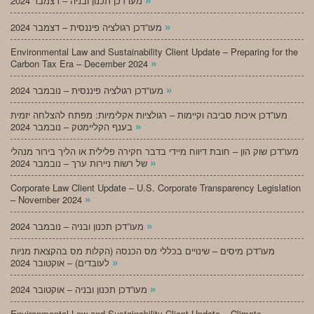
מעו”דכן תכנון ובניה – דצמבר 2024
»
מעו”דכן רגולציה פיננסית – דצמבר 2024
Environmental Law and Sustainability Client Update – Preparing for the
»
Carbon Tax Era – December 2024
»
מעו”דכן רגולציה פיננסית – נובמבר 2024
מעו”דכן איכות סביבה וקיימות – רגולציות אקלימיות: מפתח להצלחה יזמית
»
בענף הקליימטק – נובמבר 2024
מעו”דכן שוק הון – חובת דיווח מיידי בדבר חקירה פלילית או הליך בירור מנהלי
»
של רשות ניירות ערך – נובמבר 2024
Corporate Law Client Update – U.S. Corporate Transparency Legislation
»
– November 2024
»
מעו”דכן תכנון ובניה – נובמבר 2024
מעו”דכן מיסים – שינויים בכללי מס הכנסה (הקלות מס בהקצאת מניות
»
לעובדים) – אוקטובר 2024
»
מעו”דכן תכנון ובניה – אוקטובר 2024
Environmental Law and Sustainability Client Update – Climate