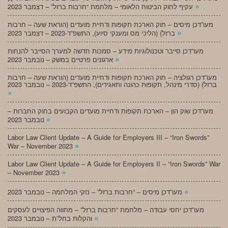
»
עקיף לחוק הביטוח הלאומי – מלחמת “חרבות ברזל” – דצמבר 2023
מעו”דכן מיסים – חוק הארכת תקופות ודחיית מועדים (הוראת שעה – חרבות
»
ברזל) (הליכי מס ומענקי סיוע), התשפ”ד-2023 – דצמבר 2023
מעו”דכן סייבר וטכנולוגיות מידע – סמכות חדשה למערך הסייבר להנחות
»
ארגונים פרטיים במשק – נובמבר 2023
מעו”דכן רגולציה – חוק הארכת תקופות ודחיית מועדים (הוראת שעה – חרבות
ברזל) (סדרי מינהל, תקופות כהונה ותאגידים), התשפ”ד-2023 – נובמבר 2023
»
מעו”דכן שוק הון – הארכת תקופות ודחיית מועדים הקבועים בחוק החברות –
»
נובמבר 2023
Labor Law Client Update – A Guide for Employers III – “Iron Swords”
»
War – November 2023
Labor Law Client Update – A Guide for Employers II – “Iron Swords” War
»
– November 2023
»
מעו”דכן מיסים – “חרבות ברזל” – נזקי המלחמה – נובמבר 2023
מעו”דכן יחסי עבודה – מלחמת “חרבות ברזל” – מתווה הפיצויים לעסקים
»
והקלות בחל”ת – נובמבר 2023