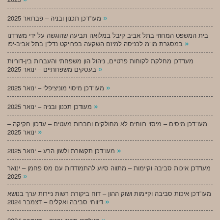
»
מעו”דכן תכנון ובניה – פברואר 2025
בית המשפט המחוזי בתל אביב קיבל במלואה תביעה שהוגשה על ידי משרדנו
»
במסגרת מו”מ לכניסה למיזם השקעה בפרויקט נדל”ן בתל אביב-יפו
מעו”דכן מחלקת לקוחות פרטיים, ניהול הון משפחתי והעברות בין-דוריות
»
בעסקים משפחתיים – ינואר 2025
»
מעו”דכן מיסוי מוניציפלי – ינואר 2025
»
מעודכן תכנון ובניה – ינואר 2025
מעו”דכן מיסים – מיסוי רווחים לא מחולקים וחברות מעטים – עדכון חקיקה –
»
ינואר 2025
»
מעו”דכן תקשורת ולשון הרע – ינואר 2025
מעו”דכן איכות סביבה וקיימות – מתווה סיוע להתמודדות עם מס פחמן – ינואר
»
2025
מעו”דכן איכות סביבה וקיימות ושוק ההון – דוח ביקורת רשות ניירות ערך בנושא
»
דיווחי סביבה ואקלים – דצמבר 2024
»