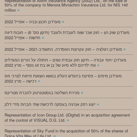
Representation of Alifim Insurance Agency (2002) Ltd., on the sale of
50% of the company to Menora Mivtachim Insurance Ltd. for NIS 140
»
million
»
מעו”דכן תכנון ובניה – אפריל 2022
מעו”דכן שוק הון – חוק שכר שווה לעובדת ולעובד (תיקון מס’ 6) – חובות דיווח
»
חדשות – אפריל 2022
»
מעו”דכן רגולציה – חוק עקרונות האסדרה, התשפ”ב-2021 – אפריל 2022
מעו”דכן יחסי עבודה – תיקון חוק עבודת נשים – תחולה על הורים המגדלים
»
את ילדיהם ללא סיוע של בן או בת זוג נוסף – מרץ 2022
מעו”דכן מיסים – פסיקת ביהמ”ש העליון בנושא הוצאות פיתוח לצרכי מס
»
רכישה – מרץ 2022
»
מכירת השליטה בגסטטנרטק לחברת מטריקס
»
ייצוג רפק אנרגיה בעסקה לרכישת שתי חברות מידי דלק
Representation of Icon Group Ltd. (iDigital) in an acquisition agreement
»
of the control of VISUAL D.G. Ltd.
Representation of Sky Fund in the acquisition of 50% of the shares of
»
Dolce Vita Way of Life Ltd.