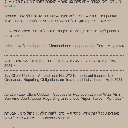
מעו”דכן יחסי עבודה – העסקת בני נוער – תזכורת לקראת חופשת הקיץ – יוני
»
2024
מעו”דכן דיני עבודה – עדכון למעסיקים – הרחבת ההגנות למשרתי מילואים
»
ובני זוגם – תיקון לחוק חיילים משוחררים (החזרה לעבודה), תש”ט-1949
מעו”דכן לקוחות פרטיים, העברות בין דוריות וניהול סכסוכי משפחה וירושה –
»
מאי 2024
Labor Law Client Update – Memorial and Independence Day – May 2024
»
מעו”דכן יחסי עבודה – העסקת עובדים ביום הזיכרון וביום העצמאות – מאי
»
2024
Tax Client Update – Amendment No. 272 to the Israel Income Tax
Ordinance: Reporting Obligations on Trusts and Individuals – April 2024
»
Aviation Law Client Update – Successful Representation of Wizz Air in
Supreme Court Appeal Regarding Unrefunded Airport Taxes – April 2024
»
מעו”דכן טכנולוגיות מידע ופרטיות – עדכון לקוחות לעניין ניהול סיכוני אבטחת
»
מידע בשימוש בקוד פתוח – אפריל 2024