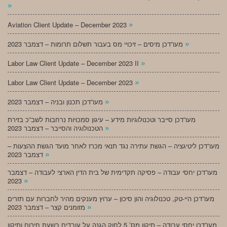
»
»
Aviation Client Update – December 2023
»
מעו”דכן מיסים – זיכויי מס בעבור תשלום תרומות – דצמבר 2023
»
Labor Law Client Update – December 2023 II
»
Labor Law Client Update – December 2023
»
מעו”דכן תכנון ובניה – דצמבר 2023
מעו”דכן סייבר וטכנולוגיות מידע – עיגון סמכויות נרחבות לשב”כ בזירת
»
הטכנולוגיה והסייבר – דצמבר 2023
מעו”דכן ליטיגציה – הגשת עתירה נגד תנאי מכרז לאחר מועד הגשת ההצעות –
»
דצמבר 2023
מעו”דכן יחסי עבודה – פסיקה תקדימית של בית הדין הארצי לעבודה – דצמבר
»
2023
מעו”דכן היי-טק, טכנולוגיה והון סיכון – ערוץ מענקים מהיר לחברות עם תזרים
»
מזומנים קצר – דצמבר 2023
מעו”דכן יחסי עבודה – תיקון מס’ 5 לחוק הגנה על עובדים בשעת חירום ותיקון