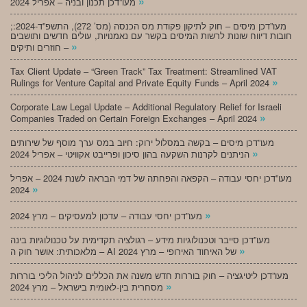
»
מעו”דכן תכנון ובניה – אפריל 2024
;מעו”דכן מיסים – חוק לתיקון פקודת מס הכנסה (מס’ 272), התשפ”ד-2024:
חובות דיווח שונות לרשות המיסים בקשר עם נאמנויות, עולים חדשים ותושבים
»
חוזרים ותיקים –
Tax Client Update – “Green Track” Tax Treatment: Streamlined VAT
»
Rulings for Venture Capital and Private Equity Funds – April 2024
Corporate Law Legal Update – Additional Regulatory Relief for Israeli
»
Companies Traded on Certain Foreign Exchanges – April 2024
מעו”דכן מיסים – בקשה במסלול ירוק: חיוב במס ערך מוסף של שירותים
»
הניתנים לקרנות השקעה בהון סיכון ופרייבט אקוויטי – אפריל 2024
מעו”דכן יחסי עבודה – הקפאה והפחתה של דמי הבראה לשנת 2024 – אפריל
»
2024
»
מעו”דכן יחסי עבודה – עדכון למעסיקים – מרץ 2024
מעו”דכן סייבר וטכנולוגיות מידע – רגולציה תקדימית על טכנולוגיות בינה
»
מלאכותית: אושר חוק ה – AI של האיחוד האירופי – מרץ 2024
מעו”דכן ליטיגציה – חוק בוררות חדש משנה את הכללים לניהול הליכי בוררות
»
מסחרית בין-לאומית בישראל – מרץ 2024