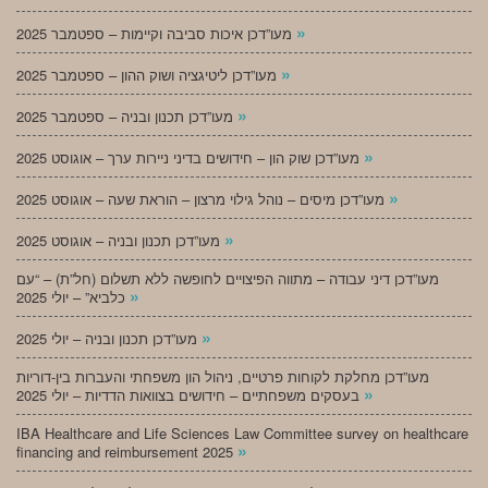
»
מעו”דכן איכות סביבה וקיימות – ספטמבר 2025
»
מעו”דכן ליטיגציה ושוק ההון – ספטמבר 2025
»
מעו”דכן תכנון ובניה – ספטמבר 2025
»
מעו”דכן שוק הון – חידושים בדיני ניירות ערך – אוגוסט 2025
»
מעו”דכן מיסים – נוהל גילוי מרצון – הוראת שעה – אוגוסט 2025
»
מעו”דכן תכנון ובניה – אוגוסט 2025
מעו”דכן דיני עבודה – מתווה הפיצויים לחופשה ללא תשלום (חל”ת) – “עם
»
כלביא” – יולי 2025
»
מעו”דכן תכנון ובניה – יולי 2025
מעו”דכן מחלקת לקוחות פרטיים, ניהול הון משפחתי והעברות בין-דוריות
»
בעסקים משפחתיים – חידושים בצוואות הדדיות – יולי 2025
IBA Healthcare and Life Sciences Law Committee survey on healthcare
»
financing and reimbursement 2025