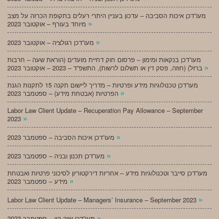
מעו”דכן איכות הסביבה – עדכון בעניין היתרי רעלים בתקופת הכרזה על מצב
»
מיוחד בעורף – אוקטובר 2023
»
מעו”דכן רגולציה – אוקטובר 2023
מעו”דכן בנקאות ומימון – פרסום חוק דחיית מועדים (הוראת שעה – חרבות
»
ברזל) (חוזה, פסק דין או תשלום לרשות), התשפ”ד – 2023 – אוקטובר 2023
מעו”דכן טכנולוגיות מידע ופרטיות – מדריך ליישום תקנה 15 לתקנות הגנת
»
הפרטיות (אבטחת מידע) – ספטמבר 2023
Labor Law Client Update – Recuperation Pay Allowance – September
»
2023
»
מעו”דכן איכות הסביבה – ספטמבר 2023
»
מעו”דכן תכנון ובניה – ספטמבר 2023
מעו”דכן סייבר וטכנולוגיות מידע – אחריות דירקטוריון לסיכוני פרטיות ואבטחת
»
מידע – ספטמבר 2023
»
Labor Law Client Update – Managers’ Insurance – September 2023
»
מעו”דכן שוק הון – ספטמבר 2023