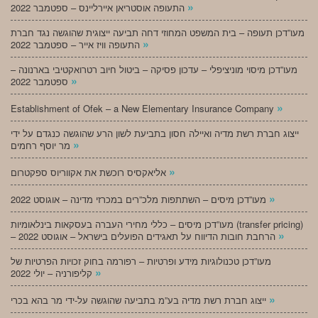
»
התעופה אוסטריאן איירליינס – ספטמבר 2022
מעו”דכן תעופה – בית המשפט המחוזי דחה תביעה ייצוגית שהוגשה נגד חברת
»
התעופה וויז אייר – ספטמבר 2022
מעו”דכן מיסוי מוניציפלי – עדכון פסיקה – ביטול חיוב רטרואקטיבי בארנונה –
»
ספטמבר 2022
»
Establishment of Ofek – a New Elementary Insurance Company
ייצוג חברת רשת מדיה ואיילה חסון בתביעת לשון הרע שהוגשה כנגדם על ידי
»
מר יוסף רחמים
»
אליאקסיס רוכשת את אקווריוס ספקטרום
»
מעו”דכן מיסים – השתתפות מלכ”רים במכרזי מדינה – אוגוסט 2022
מעו”דכן מיסים – כללי מחירי העברה בעסקאות בינלאומיות (transfer pricing)
»
– הרחבת חובות הדיווח על תאגידים הפועלים בישראל – אוגוסט 2022
מעו”דכן טכנולוגיות מידע ופרטיות – רפורמה בחוק זכויות הפרטיות של
»
קליפורניה – יולי 2022
»
ייצוג חברת רשת מדיה בע”מ בתביעה שהוגשה על-ידי מר בהא בכרי