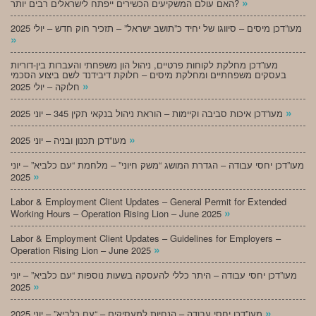
»
האם עולם המשקיעים הכשירים ייפתח לישראלים רבים יותר?
מעו”דכן מיסים – סיווגו של יחיד כ”תושב ישראל” – תזכיר חוק חדש – יולי 2025
»
מעו”דכן מחלקת לקוחות פרטיים, ניהול הון משפחתי והעברות בין-דוריות
בעסקים משפחתיים ומחלקת מיסים – חלוקת דיבידנד לשם ביצוע הסכמי
»
חלוקה – יולי 2025
»
מעו”דכן איכות סביבה וקיימות – הוראת ניהול בנקאי תקין 345 – יוני 2025
»
מעו”דכן תכנון ובניה – יוני 2025
מעו”דכן יחסי עבודה – הגדרת המושג “משק חיוני” – מלחמת “עם כלביא” – יוני
»
2025
Labor & Employment Client Updates – General Permit for Extended
»
Working Hours – Operation Rising Lion – June 2025
Labor & Employment Client Updates – Guidelines for Employers –
»
Operation Rising Lion – June 2025
מעו”דכן יחסי עבודה – היתר כללי להעסקה בשעות נוספות “עם כלביא” – יוני
»
2025
»
מעו”דכן יחסי עבודה – הנחיות למעסיקים – “עם כלביא” – יוני 2025