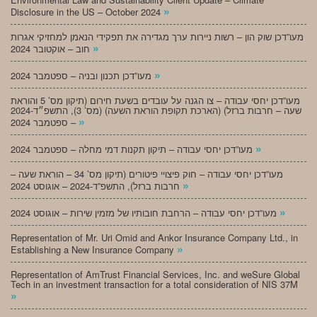
»
Disclosure in the US – October 2024
מעו”דכן שוק הון – רשות ניירות ערך מגדירה את תפקידי הנאמן למחזיקי אגרות
»
חוב – אוקטובר 2024
»
מעו”דכן תכנון ובניה – ספטמבר 2024
מעו”דכן יחסי עבודה – צו הגנה על עובדים בשעת חירום (תיקון מס’ 5 והוראת
שעה – חרבות ברזל) (הארכת תקופת הוראת השעה) (מס’ 3), התשפ״ד-2024
»
– ספטמבר 2024
»
מעו”דכן יחסי עבודה – תיקון תקנות דמי מחלה – ספטמבר 2024
מעו”דכן יחסי עבודה – חוק פיצויי פיטורים (תיקון מס’ 34 – הוראת שעה –
»
חרבות ברזל), התשפ”ד-2024 – אוגוסט 2024
»
מעו”דכן יחסי עבודה – הרחבת חובותיו של מזמין שירות – אוגוסט 2024
Representation of Mr. Uri Omid and Ankor Insurance Company Ltd., in
»
Establishing a New Insurance Company
Representation of AmTrust Financial Services, Inc. and weSure Global
Tech in an investment transaction for a total consideration of NIS 37M
»