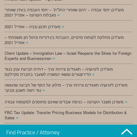
מעו”דכן יחסי עבודה – ‘היום שאחרי החל”ת’ – יחסי העבודה בעידן שאחרי
»
מגבלות הקורונה – אפריל 2021
»
מעו”דכן תכנון ובניה – אפריל 2021
מעו”דכן מחלקת לקוחות פרטיים, העברות בין-דוריות וניהול הון משפחתי –
»
אפריל 2021
Client Update – Immigration Law – Israel Reopens the Skies for Foreign
»
Experts and Businessmen
מעו”דכן ליטיגציה – תאגידים וניירות ערך – דחיית תביעת ענק כנגד
»
הדירקטורים ונושאי המשרה לשעבר בחברת סקיילקס
מעו”דכן ליטיגציה תאגידים וניירות ערך – סילוק על הסף של תביעה שהוגשה
»
נגד רואה חשבון מבקר
»
מעודכן משבר הקורונה – כניסת עובדים שאינם מחוסנים למקומות עבודה
FBC Tax Update: Transfer Pricing Business Models for Distribution &
»
Sales
»
מעו”דכן תכנון ובניה – מרץ 2021
Find Practice / Attorney