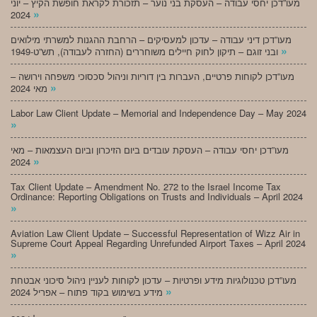
מעו”דכן יחסי עבודה – העסקת בני נוער – תזכורת לקראת חופשת הקיץ – יוני
»
2024
מעו”דכן דיני עבודה – עדכון למעסיקים – הרחבת ההגנות למשרתי מילואים
»
ובני זוגם – תיקון לחוק חיילים משוחררים (החזרה לעבודה), תש”ט-1949
מעו”דכן לקוחות פרטיים, העברות בין דוריות וניהול סכסוכי משפחה וירושה –
»
מאי 2024
Labor Law Client Update – Memorial and Independence Day – May 2024
»
מעו”דכן יחסי עבודה – העסקת עובדים ביום הזיכרון וביום העצמאות – מאי
»
2024
Tax Client Update – Amendment No. 272 to the Israel Income Tax
Ordinance: Reporting Obligations on Trusts and Individuals – April 2024
»
Aviation Law Client Update – Successful Representation of Wizz Air in
Supreme Court Appeal Regarding Unrefunded Airport Taxes – April 2024
»
מעו”דכן טכנולוגיות מידע ופרטיות – עדכון לקוחות לעניין ניהול סיכוני אבטחת
»
מידע בשימוש בקוד פתוח – אפריל 2024