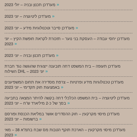
»
מעו”דכן תכנון ובניה – יולי 2023
»
מעו”דכן ליטיגציה – יוני 2023
»
מעו”דכן סייבר וטכנולוגיות מידע – יוני 2023
מעו”דכן יחסי עבודה – העסקת בני נוער – תזכורת לקראת חופשת הקיץ – יוני
»
2023
»
מעו”דכן תכנון ובניה – יוני 2023
מעו”דכן תעופה – בית המשפט דחה תובענה ייצוגית שהוגשה נגד חברת
»
השילוח DHL – יוני 2023
מעו”דכן טכנולוגיות מידע ופרטיות – צרפת מסדירה את תחום המשפיענים
»
באמצעות חוק תקדימי – יוני 2023
מעו”דכן ליטיגציה – בית המשפט הכלכלי דחה בקשה להיתר המצאה בתביעה
»
בסך של כ-2 מיליארד ש”ח – יוני 2023
מעו”דכן מיסוי מקרקעין – חוק ההסדרים אושר במליאת הכנסת ופורסם
»
ברשומות – יוני 2023
מעו”דכן מיסוי מקרקעין – הארכת תוקף הטבות מס שבח בתמ”א 38 – מאי
»
2023