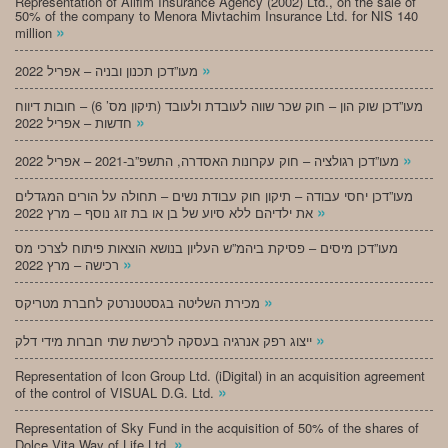
Representation of Alifim Insurance Agency (2002) Ltd., on the sale of
50% of the company to Menora Mivtachim Insurance Ltd. for NIS 140
»
million
»
מעו”דכן תכנון ובניה – אפריל 2022
מעו”דכן שוק הון – חוק שכר שווה לעובדת ולעובד (תיקון מס’ 6) – חובות דיווח
»
חדשות – אפריל 2022
»
מעו”דכן רגולציה – חוק עקרונות האסדרה, התשפ”ב-2021 – אפריל 2022
מעו”דכן יחסי עבודה – תיקון חוק עבודת נשים – תחולה על הורים המגדלים
»
את ילדיהם ללא סיוע של בן או בת זוג נוסף – מרץ 2022
מעו”דכן מיסים – פסיקת ביהמ”ש העליון בנושא הוצאות פיתוח לצרכי מס
»
רכישה – מרץ 2022
»
מכירת השליטה בגסטטנרטק לחברת מטריקס
»
ייצוג רפק אנרגיה בעסקה לרכישת שתי חברות מידי דלק
Representation of Icon Group Ltd. (iDigital) in an acquisition agreement
»
of the control of VISUAL D.G. Ltd.
Representation of Sky Fund in the acquisition of 50% of the shares of
»
Dolce Vita Way of Life Ltd.