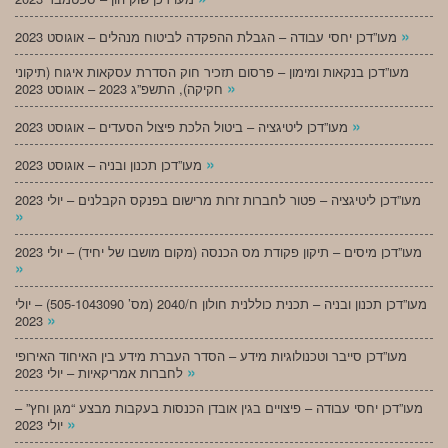
»
מעו”דכן יחסי עבודה – הגבלת ההפקדה לביטוח מנהלים – אוגוסט 2023
מעו”דכן בנקאות ומימון – פרסום תזכיר חוק הסדרת עסקאות איגוח (תיקוני
»
חקיקה), התשפ”ג 2023 – אוגוסט 2023
»
מעו”דכן ליטיגציה – ביטול הלכת פיצול הסעדים – אוגוסט 2023
»
מעו”דכן תכנון ובניה – אוגוסט 2023
מעו”דכן ליטיגציה – פטור לחברות זרות מרישום בפנקס הקבלנים – יולי 2023
»
מעו”דכן מיסים – תיקון פקודת מס הכנסה (מקום מושבו של יחיד) – יולי 2023
»
מעו”דכן תכנון ובניה – תכנית כוללנית חולון ח/2040 (מס’ 505-1043090) – יולי
»
2023
מעו”דכן סייבר וטכנולוגיות מידע – הסדר העברת מידע בין האיחוד האירופי
»
לחברות אמריקאיות – יולי 2023
מעו”דכן יחסי עבודה – פיצויים בגין אובדן הכנסות בעקבות מבצע “מגן וחץ” –
»
יולי 2023