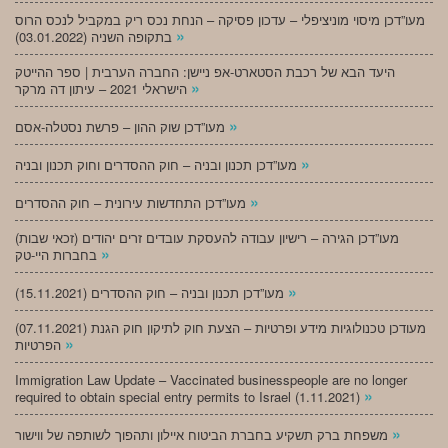
מעו”דכן מיסוי מוניציפלי – עדכון פסיקה – הנחת נכס ריק במקביל לנכס הרוס
»
בתקופה השניה (03.01.2022)
היעד הבא של רכבת הסטארט-אפ ניישן: החברה הערבית | ספר ההייטק
»
הישראלי 2021 – עיתון דה מרקר
»
מעו”דכן שוק ההון – פרשת נסטלה-אסם
»
מעו”דכן תכנון ובניה – חוק ההסדרים וחוק תכנון ובניה
»
מעו”דכן התחדשות עירונית – חוק ההסדרים
מעו”דכן הגירה – רישיון עבודה להעסקת עובדים זרים יהודים (זכאי שבות)
»
בחברות היי-טק
»
מעו”דכן תכנון ובניה – חוק ההסדרים (15.11.2021)
(07.11.2021) מעודכן טכנולוגיות מידע ופרטיות – הצעת חוק לתיקון חוק הגנת
»
הפרטיות
Immigration Law Update – Vaccinated businesspeople are no longer
»
required to obtain special entry permits to Israel (1.11.2021)
»
משפחת ברק תשקיע בחברת הביטוח איילון ותהפוך לשותפה של ווישור