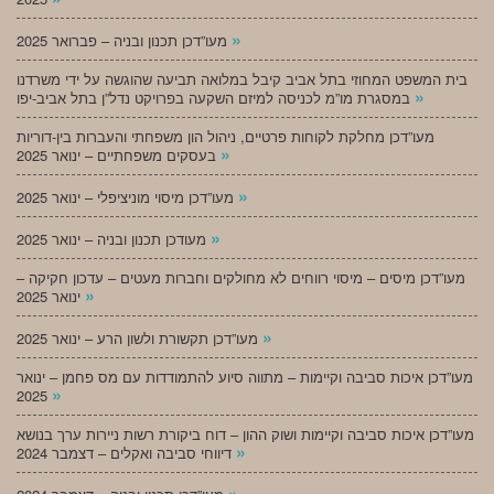
»
מעו”דכן תכנון ובניה – פברואר 2025
בית המשפט המחוזי בתל אביב קיבל במלואה תביעה שהוגשה על ידי משרדנו
»
במסגרת מו”מ לכניסה למיזם השקעה בפרויקט נדל”ן בתל אביב-יפו
מעו”דכן מחלקת לקוחות פרטיים, ניהול הון משפחתי והעברות בין-דוריות
»
בעסקים משפחתיים – ינואר 2025
»
מעו”דכן מיסוי מוניציפלי – ינואר 2025
»
מעודכן תכנון ובניה – ינואר 2025
מעו”דכן מיסים – מיסוי רווחים לא מחולקים וחברות מעטים – עדכון חקיקה –
»
ינואר 2025
»
מעו”דכן תקשורת ולשון הרע – ינואר 2025
מעו”דכן איכות סביבה וקיימות – מתווה סיוע להתמודדות עם מס פחמן – ינואר
»
2025
מעו”דכן איכות סביבה וקיימות ושוק ההון – דוח ביקורת רשות ניירות ערך בנושא
»
דיווחי סביבה ואקלים – דצמבר 2024
»