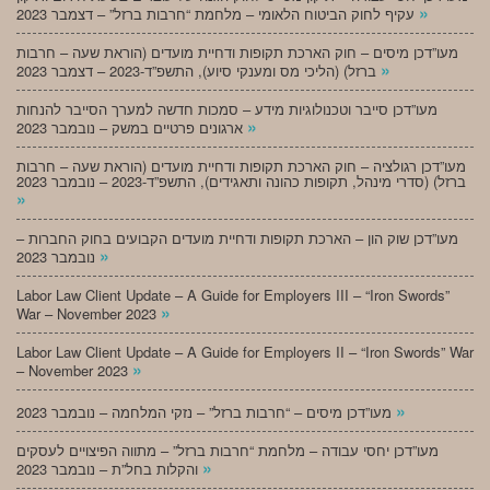
»
עקיף לחוק הביטוח הלאומי – מלחמת “חרבות ברזל” – דצמבר 2023
מעו”דכן מיסים – חוק הארכת תקופות ודחיית מועדים (הוראת שעה – חרבות
»
ברזל) (הליכי מס ומענקי סיוע), התשפ”ד-2023 – דצמבר 2023
מעו”דכן סייבר וטכנולוגיות מידע – סמכות חדשה למערך הסייבר להנחות
»
ארגונים פרטיים במשק – נובמבר 2023
מעו”דכן רגולציה – חוק הארכת תקופות ודחיית מועדים (הוראת שעה – חרבות
ברזל) (סדרי מינהל, תקופות כהונה ותאגידים), התשפ”ד-2023 – נובמבר 2023
»
מעו”דכן שוק הון – הארכת תקופות ודחיית מועדים הקבועים בחוק החברות –
»
נובמבר 2023
Labor Law Client Update – A Guide for Employers III – “Iron Swords”
»
War – November 2023
Labor Law Client Update – A Guide for Employers II – “Iron Swords” War
»
– November 2023
»
מעו”דכן מיסים – “חרבות ברזל” – נזקי המלחמה – נובמבר 2023
מעו”דכן יחסי עבודה – מלחמת “חרבות ברזל” – מתווה הפיצויים לעסקים
»
והקלות בחל”ת – נובמבר 2023