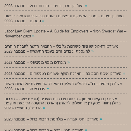
»
מעו”דכן תכנון ובניה – חרבות ברזל – נובמבר 2023
מעו”דכן מיסים – מתווי המענקים והפיצויים השונים כפי שפורסמו על ידי רשות
»
המסים – נובמבר 2023
Labor Law Client Update – A Guide for Employers – “Iron Swords” War –
»
November 2023
מעו”דכן רה-לוקיישן וניוד כישרונות גלובלי – הקצאה חדשה לקבלת היתרים
»
להעסקת עובדים זרים בענפי התעשייה – נובמבר 2023
»
מעו”דכן מיסוי מוניציפלי – נובמבר 2023
»
מעו”דכן איכות הסביבה – הארכת תוקף אישורים רגולטוריים – נובמבר 2023
מעו”דכן מיסים – דנ”א ביהמ”ש העליון בנושא רכישה עצמית של מניות שאינה
»
פרו-ראטה – נובמבר 2023
מעו”דכן בנקאות ומימון – פרסום צו דחיית מועדים (הוראת שעה – חרבות
ברזל) (חוזה, פסק דין או תשלום לרשות) (הארכת התקופה הקובעת ותקופת
»
הדחייה), התשפ”ד-2023
»
מעו”דכן יחסי עבודה – מלחמת חרבות ברזל – נובמבר 2023
»
מעו”דכן תכנון ובניה – חרבות ברזל – נובמבר 2023