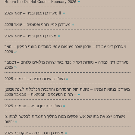
»
Before the District Court – February 2026
»
מעו”דכן תכנון ובניה – ינואר 2026 II
»
מעו”דכן קניין רוחני ופטנטים – ינואר 2026
»
מעודכן תכנון ובניה – ינואר 2026
מעו”דכן דיני עבודה – עדכון שכר מינימום ענפי לעובדים בענף הניקיון – ינואר
»
2026
מעו”דכן דיני עבודה – נקודות זיכוי לעובד בעד שירות מילואים כלוחם – דצמבר
»
2025
»
מעו”דכן איכות סביבה – דצמבר 2025
מעו”דכן בנקאות ומימון – טיוטת חוק ההסדרים (התכנית הכלכלית לשנת 2026)
»
– תחום הפיננסים והבנקאות – נובמבר 2025
»
מעו”דכן תכנון ובניה – נובמבר 2025
משרדנו ייצג את בתו של איש עסקים מנוח בהליך התנגדות לבקשה למתן צו
»
ירושה
»
מעו”דכן תכנון ובניה – אוקטובר 2025