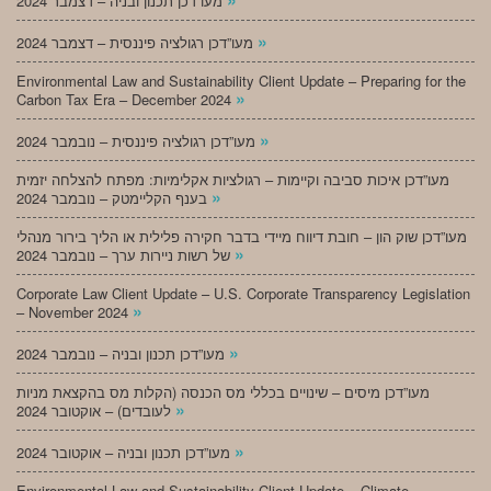
מעו”דכן תכנון ובניה – דצמבר 2024
»
מעו”דכן רגולציה פיננסית – דצמבר 2024
Environmental Law and Sustainability Client Update – Preparing for the
»
Carbon Tax Era – December 2024
»
מעו”דכן רגולציה פיננסית – נובמבר 2024
מעו”דכן איכות סביבה וקיימות – רגולציות אקלימיות: מפתח להצלחה יזמית
»
בענף הקליימטק – נובמבר 2024
מעו”דכן שוק הון – חובת דיווח מיידי בדבר חקירה פלילית או הליך בירור מנהלי
»
של רשות ניירות ערך – נובמבר 2024
Corporate Law Client Update – U.S. Corporate Transparency Legislation
»
– November 2024
»
מעו”דכן תכנון ובניה – נובמבר 2024
מעו”דכן מיסים – שינויים בכללי מס הכנסה (הקלות מס בהקצאת מניות
»
לעובדים) – אוקטובר 2024
»
מעו”דכן תכנון ובניה – אוקטובר 2024
Environmental Law and Sustainability Client Update – Climate