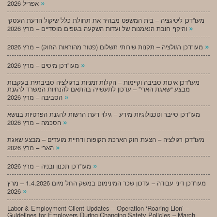
»
אפריל 2026
מעו”דכן ליטיגציה – בית המשפט מבהיר את תחולת כלל שיקול הדעת העסקי
»
והיקף חובת הנאמנות של ועדות השקעה בגופים מוסדיים – מרץ 2026
»
מעו”דכן רגולציה – תקנות שירותי תשלום (פטור מהוראות החוק) – מרץ 2026
»
מעו”דכן מיסים – מרץ 2026
מעו”דכן איכות סביבה וקיימות – הקלות זמניות ברגולציה סביבתית בעקבות
מבצע “שאגת הארי” – עדכון לתעשייה בהתאם להנחיות המשרד להגנת
»
הסביבה – מרץ 2026
מעו”דכן סייבר וטכנולוגיות מידע – גילוי דעת הרשות להגנת הפרטיות בנושא
»
הסכמה – מרץ 2026
מעו”דכן רגולציה – הצעת חוק הארכת תקופות ודחיית מועדים – מבצע שאגת
»
הארי – מרץ 2026
»
מעו”דכן תכנון ובניה – מרץ 2026
מעו”דכן דיני עבודה – עדכון שכר המינימום במשק החל מיום 1.4.2026 – מרץ
»
2026
Labor & Employment Client Updates – Operation ‘Roaring Lion’ –
Guidelines for Employers During Changing Safety Policies – March