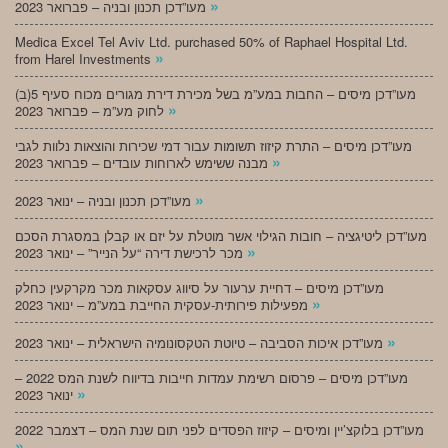
»
מעו”דכן תכנון ובניה – פברואר 2023
Medica Excel Tel Aviv Ltd. purchased 50% of Raphael Hospital Ltd.
»
from Harel Investments
מעו”דכן מיסים – החבות במע”מ בשל מכירת דירת מגורים מכוח סעיף 5(ב)
»
לחוק מע”מ – פברואר 2023
מעו”דכן מיסים – התרת קיזוז תשומות עבור דמי שכירות והוצאות נלוות לגבי
»
מבנה ששימש לארוחות עובדים – פברואר 2023
»
מעו”דכן תכנון ובניה – ינואר 2023
מעו”דכן ליטיגציה – חובות הגילוי אשר מוטלת על יזם או קבלן במסגרת הסכם
»
מכר לרכישת דירה “על הנייר” – ינואר 2023
מעו”דכן מיסים – דחיית ערעור על סיווג עסקאות מכר מקרקעין כחלק
»
מפעילות פירותית-עסקית החייבת במע”מ – ינואר 2023
»
מעו”דכן איכות הסביבה – טיוטת הטקסונומיה הישראלית – ינואר 2023
מעו”דכן מיסים – פרסום רשימת עמדות חייבות בדיווח לשנת המס 2022 –
»
ינואר 2023
מעו”דכן בלוקצ’יין ומיסים – קיזוז הפסדים לפני תום שנת המס – דצמבר 2022
»