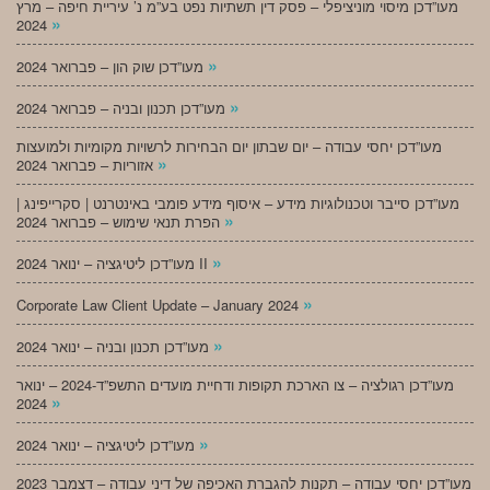
מעו”דכן מיסוי מוניציפלי – פסק דין תשתיות נפט בע”מ נ’ עיריית חיפה – מרץ
»
2024
»
מעו”דכן שוק הון – פברואר 2024
»
מעו”דכן תכנון ובניה – פברואר 2024
מעו”דכן יחסי עבודה – יום שבתון יום הבחירות לרשויות מקומיות ולמועצות
»
אזוריות – פברואר 2024
מעו”דכן סייבר וטכנולוגיות מידע – איסוף מידע פומבי באינטרנט | סקרייפינג |
»
הפרת תנאי שימוש – פברואר 2024
»
מעו”דכן ליטיגציה – ינואר 2024 II
»
Corporate Law Client Update – January 2024
»
מעו”דכן תכנון ובניה – ינואר 2024
מעו”דכן רגולציה – צו הארכת תקופות ודחיית מועדים התשפ”ד-2024 – ינואר
»
2024
»
מעו”דכן ליטיגציה – ינואר 2024
מעו”דכן יחסי עבודה – תקנות להגברת האכיפה של דיני עבודה – דצמבר 2023