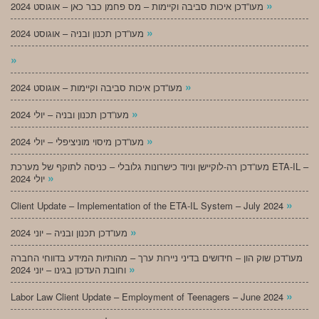
»
מעו”דכן איכות סביבה וקיימות – מס פחמן כבר כאן – אוגוסט 2024
»
מעו”דכן תכנון ובניה – אוגוסט 2024
»
»
מעו”דכן איכות סביבה וקיימות – אוגוסט 2024
»
מעו”דכן תכנון ובניה – יולי 2024
»
מעו”דכן מיסוי מוניציפלי – יולי 2024
מעו”דכן רה-לוקיישן וניוד כישרונות גלובלי – כניסה לתוקף של מערכת ETA-IL –
»
יולי 2024
»
Client Update – Implementation of the ETA-IL System – July 2024
»
מעו”דכן תכנון ובניה – יוני 2024
מעו”דכן שוק הון – חידושים בדיני ניירות ערך – מהותיות המידע בדווחי החברה
»
וחובת העדכון בגינו – יוני 2024
»
Labor Law Client Update – Employment of Teenagers – June 2024