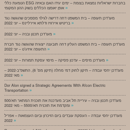
הטמעת כללי ESG בחברות ישראליות נמצאת בצומת – ימים יגידו האם ובאיזה
»
אופן יאומצו הכללים בשוק ההון המקומי
מעו”דכן תעופה – בית המשפט דחה דרישה לגילוי מסמכים שהוגשה נגד
»
בריטיש איירוויז ודלתא איירליינס – יוני 2022
»
מעו”דכן תכנון ובניה – יוני 2022
מעו”דכן תעופה – בית המשפט העליון דחה תובענה ייצוגית שהוגשה נגד חברת
»
התעופה איזיג’ט – יוני 2022
»
מעו”דכן מיסים – עדכון פסיקה – מיסוי עסקת תמורות – יוני 2022
מעו”דכן יחסי עבודה – תיקון לחוק דמי מחלה (תיקון מס’ 6), התשפ”ב-2022 –
»
מאי 2022
Dor Alon signed a Strategic Agreements With Afcon Electric
»
Transportation
מעו”דכן תכנון ובניה – עיריית תל אביב מעדכנת את תוכנית המתאר תא/500
»
ומקדמת את תוכנית תא/5500 – מאי 2022
מעו”דכן יחסי עבודה – העסקת עובדים ביום הזיכרון וביום העצמאות – אפריל
»
2022