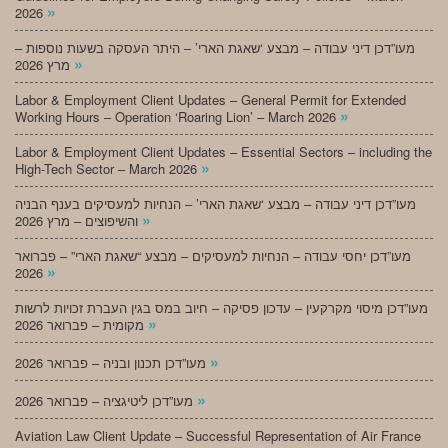
»
2026
מעו”דכן דיני עבודה – מבצע ‘שאגת הארי’ – היתר העסקה בשעות נוספות –
»
מרץ 2026
Labor & Employment Client Updates – General Permit for Extended
»
Working Hours – Operation ‘Roaring Lion’ – March 2026
Labor & Employment Client Updates – Essential Sectors – including the
»
High-Tech Sector – March 2026
מעו”דכן דיני עבודה – מבצע ‘שאגת הארי’ – הנחיות למעסיקים בענף הבניה
»
והשיפוצים – מרץ 2026
מעו”דכן יחסי עבודה – הנחיות למעסיקים – מבצע “שאגת הארי” – פברואר
»
2026
מעו”דכן מיסוי מקרקעין – עדכון פסיקה – חיוב במס בגין העברת זכויות לרשות
»
מקומית – פברואר 2026
»
מעו”דכן תכנון ובניה – פברואר 2026
»
מעו”דכן ליטיגציה – פברואר 2026
Aviation Law Client Update – Successful Representation of Air France