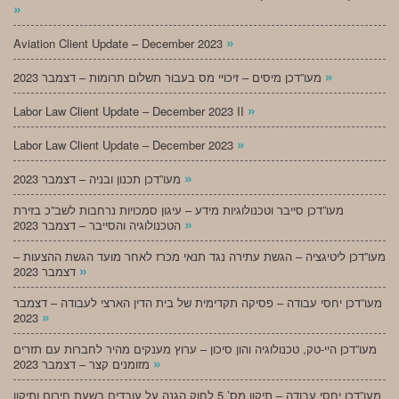
»
»
Aviation Client Update – December 2023
»
מעו”דכן מיסים – זיכויי מס בעבור תשלום תרומות – דצמבר 2023
»
Labor Law Client Update – December 2023 II
»
Labor Law Client Update – December 2023
»
מעו”דכן תכנון ובניה – דצמבר 2023
מעו”דכן סייבר וטכנולוגיות מידע – עיגון סמכויות נרחבות לשב”כ בזירת
»
הטכנולוגיה והסייבר – דצמבר 2023
מעו”דכן ליטיגציה – הגשת עתירה נגד תנאי מכרז לאחר מועד הגשת ההצעות –
»
דצמבר 2023
מעו”דכן יחסי עבודה – פסיקה תקדימית של בית הדין הארצי לעבודה – דצמבר
»
2023
מעו”דכן היי-טק, טכנולוגיה והון סיכון – ערוץ מענקים מהיר לחברות עם תזרים
»
מזומנים קצר – דצמבר 2023
מעו”דכן יחסי עבודה – תיקון מס’ 5 לחוק הגנה על עובדים בשעת חירום ותיקון