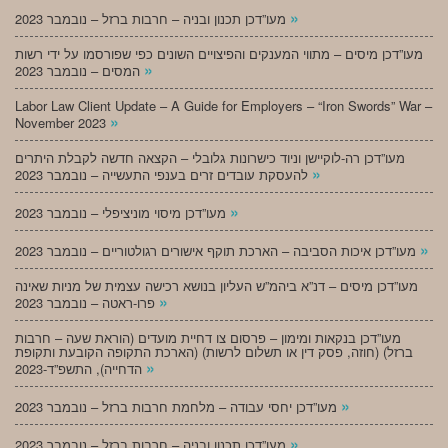
»
מעו”דכן תכנון ובניה – חרבות ברזל – נובמבר 2023
מעו”דכן מיסים – מתווי המענקים והפיצויים השונים כפי שפורסמו על ידי רשות
»
המסים – נובמבר 2023
Labor Law Client Update – A Guide for Employers – “Iron Swords” War –
»
November 2023
מעו”דכן רה-לוקיישן וניוד כישרונות גלובלי – הקצאה חדשה לקבלת היתרים
»
להעסקת עובדים זרים בענפי התעשייה – נובמבר 2023
»
מעו”דכן מיסוי מוניציפלי – נובמבר 2023
»
מעו”דכן איכות הסביבה – הארכת תוקף אישורים רגולטוריים – נובמבר 2023
מעו”דכן מיסים – דנ”א ביהמ”ש העליון בנושא רכישה עצמית של מניות שאינה
»
פרו-ראטה – נובמבר 2023
מעו”דכן בנקאות ומימון – פרסום צו דחיית מועדים (הוראת שעה – חרבות
ברזל) (חוזה, פסק דין או תשלום לרשות) (הארכת התקופה הקובעת ותקופת
»
הדחייה), התשפ”ד-2023
»
מעו”דכן יחסי עבודה – מלחמת חרבות ברזל – נובמבר 2023
»
מעו”דכן תכנון ובניה – חרבות ברזל – נובמבר 2023