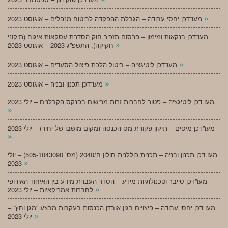
»
מעו”דכן יחסי עבודה – הגבלת ההפקדה לביטוח מנהלים – אוגוסט 2023
מעו”דכן בנקאות ומימון – פרסום תזכיר חוק הסדרת עסקאות איגוח (תיקוני
»
חקיקה), התשפ”ג 2023 – אוגוסט 2023
»
מעו”דכן ליטיגציה – ביטול הלכת פיצול הסעדים – אוגוסט 2023
»
מעו”דכן תכנון ובניה – אוגוסט 2023
מעו”דכן ליטיגציה – פטור לחברות זרות מרישום בפנקס הקבלנים – יולי 2023
»
מעו”דכן מיסים – תיקון פקודת מס הכנסה (מקום מושבו של יחיד) – יולי 2023
»
מעו”דכן תכנון ובניה – תכנית כוללנית חולון ח/2040 (מס’ 505-1043090) – יולי
»
2023
מעו”דכן סייבר וטכנולוגיות מידע – הסדר העברת מידע בין האיחוד האירופי
»
לחברות אמריקאיות – יולי 2023
מעו”דכן יחסי עבודה – פיצויים בגין אובדן הכנסות בעקבות מבצע “מגן וחץ” –
»
יולי 2023