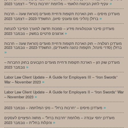
»
עקיף לחוק הביטוח הלאומי – מלחמת “חרבות ברזל” – דצמבר 2023
מעו”דכן מיסים – חוק הארכת תקופות ודחיית מועדים (הוראת שעה – חרבות
»
ברזל) (הליכי מס ומענקי סיוע), התשפ”ד-2023 – דצמבר 2023
מעו”דכן סייבר וטכנולוגיות מידע – סמכות חדשה למערך הסייבר להנחות
»
ארגונים פרטיים במשק – נובמבר 2023
מעו”דכן רגולציה – חוק הארכת תקופות ודחיית מועדים (הוראת שעה – חרבות
ברזל) (סדרי מינהל, תקופות כהונה ותאגידים), התשפ”ד-2023 – נובמבר 2023
»
מעו”דכן שוק הון – הארכת תקופות ודחיית מועדים הקבועים בחוק החברות –
»
נובמבר 2023
Labor Law Client Update – A Guide for Employers III – “Iron Swords”
»
War – November 2023
Labor Law Client Update – A Guide for Employers II – “Iron Swords” War
»
– November 2023
»
מעו”דכן מיסים – “חרבות ברזל” – נזקי המלחמה – נובמבר 2023
מעו”דכן יחסי עבודה – מלחמת “חרבות ברזל” – מתווה הפיצויים לעסקים
»
והקלות בחל”ת – נובמבר 2023