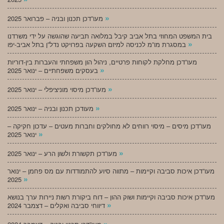
»
מעו”דכן תכנון ובניה – פברואר 2025
בית המשפט המחוזי בתל אביב קיבל במלואה תביעה שהוגשה על ידי משרדנו
»
במסגרת מו”מ לכניסה למיזם השקעה בפרויקט נדל”ן בתל אביב-יפו
מעו”דכן מחלקת לקוחות פרטיים, ניהול הון משפחתי והעברות בין-דוריות
»
בעסקים משפחתיים – ינואר 2025
»
מעו”דכן מיסוי מוניציפלי – ינואר 2025
»
מעודכן תכנון ובניה – ינואר 2025
מעו”דכן מיסים – מיסוי רווחים לא מחולקים וחברות מעטים – עדכון חקיקה –
»
ינואר 2025
»
מעו”דכן תקשורת ולשון הרע – ינואר 2025
מעו”דכן איכות סביבה וקיימות – מתווה סיוע להתמודדות עם מס פחמן – ינואר
»
2025
מעו”דכן איכות סביבה וקיימות ושוק ההון – דוח ביקורת רשות ניירות ערך בנושא
»
דיווחי סביבה ואקלים – דצמבר 2024
»