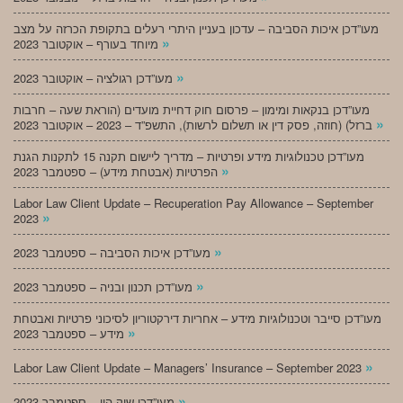
מעו”דכן איכות הסביבה – עדכון בעניין היתרי רעלים בתקופת הכרזה על מצב
»
מיוחד בעורף – אוקטובר 2023
»
מעו”דכן רגולציה – אוקטובר 2023
מעו”דכן בנקאות ומימון – פרסום חוק דחיית מועדים (הוראת שעה – חרבות
»
ברזל) (חוזה, פסק דין או תשלום לרשות), התשפ”ד – 2023 – אוקטובר 2023
מעו”דכן טכנולוגיות מידע ופרטיות – מדריך ליישום תקנה 15 לתקנות הגנת
»
הפרטיות (אבטחת מידע) – ספטמבר 2023
Labor Law Client Update – Recuperation Pay Allowance – September
»
2023
»
מעו”דכן איכות הסביבה – ספטמבר 2023
»
מעו”דכן תכנון ובניה – ספטמבר 2023
מעו”דכן סייבר וטכנולוגיות מידע – אחריות דירקטוריון לסיכוני פרטיות ואבטחת
»
מידע – ספטמבר 2023
»
Labor Law Client Update – Managers’ Insurance – September 2023
»
מעו”דכן שוק הון – ספטמבר 2023