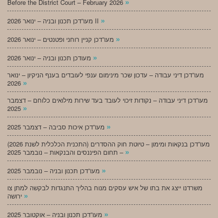
»
Before the District Court – February 2026
»
מעו”דכן תכנון ובניה – ינואר 2026 II
»
מעו”דכן קניין רוחני ופטנטים – ינואר 2026
»
מעודכן תכנון ובניה – ינואר 2026
מעו”דכן דיני עבודה – עדכון שכר מינימום ענפי לעובדים בענף הניקיון – ינואר
»
2026
מעו”דכן דיני עבודה – נקודות זיכוי לעובד בעד שירות מילואים כלוחם – דצמבר
»
2025
»
מעו”דכן איכות סביבה – דצמבר 2025
מעו”דכן בנקאות ומימון – טיוטת חוק ההסדרים (התכנית הכלכלית לשנת 2026)
»
– תחום הפיננסים והבנקאות – נובמבר 2025
»
מעו”דכן תכנון ובניה – נובמבר 2025
משרדנו ייצג את בתו של איש עסקים מנוח בהליך התנגדות לבקשה למתן צו
»
ירושה
»
מעו”דכן תכנון ובניה – אוקטובר 2025