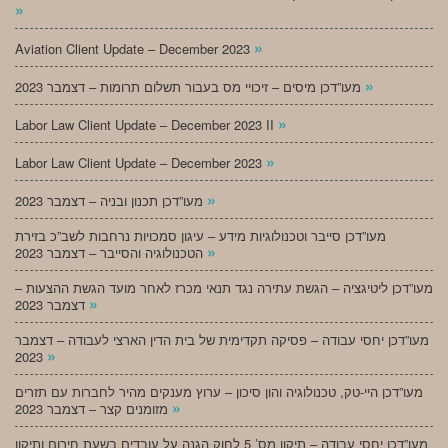
»
»
Aviation Client Update – December 2023
»
מעו”דכן מיסים – זיכויי מס בעבור תשלום תרומות – דצמבר 2023
»
Labor Law Client Update – December 2023 II
»
Labor Law Client Update – December 2023
»
מעו”דכן תכנון ובניה – דצמבר 2023
מעו”דכן סייבר וטכנולוגיות מידע – עיגון סמכויות נרחבות לשב”כ בזירת
»
הטכנולוגיה והסייבר – דצמבר 2023
מעו”דכן ליטיגציה – הגשת עתירה נגד תנאי מכרז לאחר מועד הגשת ההצעות –
»
דצמבר 2023
מעו”דכן יחסי עבודה – פסיקה תקדימית של בית הדין הארצי לעבודה – דצמבר
»
2023
מעו”דכן היי-טק, טכנולוגיה והון סיכון – ערוץ מענקים מהיר לחברות עם תזרים
»
מזומנים קצר – דצמבר 2023
מעו”דכן יחסי עבודה – תיקון מס’ 5 לחוק הגנה על עובדים בשעת חירום ותיקון