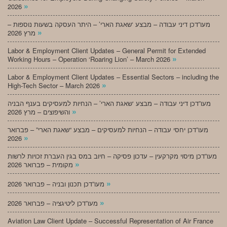
»
2026
מעו”דכן דיני עבודה – מבצע ‘שאגת הארי’ – היתר העסקה בשעות נוספות –
»
מרץ 2026
Labor & Employment Client Updates – General Permit for Extended
»
Working Hours – Operation ‘Roaring Lion’ – March 2026
Labor & Employment Client Updates – Essential Sectors – including the
»
High-Tech Sector – March 2026
מעו”דכן דיני עבודה – מבצע ‘שאגת הארי’ – הנחיות למעסיקים בענף הבניה
»
והשיפוצים – מרץ 2026
מעו”דכן יחסי עבודה – הנחיות למעסיקים – מבצע “שאגת הארי” – פברואר
»
2026
מעו”דכן מיסוי מקרקעין – עדכון פסיקה – חיוב במס בגין העברת זכויות לרשות
»
מקומית – פברואר 2026
»
מעו”דכן תכנון ובניה – פברואר 2026
»
מעו”דכן ליטיגציה – פברואר 2026
Aviation Law Client Update – Successful Representation of Air France