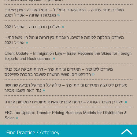
מעו”דכן יחסי עבודה – ‘היום שאחרי החל”ת’ – יחסי העבודה בעידן שאחרי
»
מגבלות הקורונה – אפריל 2021
»
מעו”דכן תכנון ובניה – אפריל 2021
מעו”דכן מחלקת לקוחות פרטיים, העברות בין-דוריות וניהול הון משפחתי –
»
אפריל 2021
Client Update – Immigration Law – Israel Reopens the Skies for Foreign
»
Experts and Businessmen
מעו”דכן ליטיגציה – תאגידים וניירות ערך – דחיית תביעת ענק כנגד
»
הדירקטורים ונושאי המשרה לשעבר בחברת סקיילקס
מעו”דכן ליטיגציה תאגידים וניירות ערך – סילוק על הסף של תביעה שהוגשה
»
נגד רואה חשבון מבקר
»
מעודכן משבר הקורונה – כניסת עובדים שאינם מחוסנים למקומות עבודה
FBC Tax Update: Transfer Pricing Business Models for Distribution &
»
Sales
»
מעו”דכן תכנון ובניה – מרץ 2021
Find Practice / Attorney