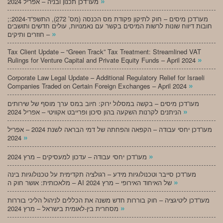
»
מעו”דכן תכנון ובניה – אפריל 2024
;מעו”דכן מיסים – חוק לתיקון פקודת מס הכנסה (מס’ 272), התשפ”ד-2024:
חובות דיווח שונות לרשות המיסים בקשר עם נאמנויות, עולים חדשים ותושבים
»
חוזרים ותיקים –
Tax Client Update – “Green Track” Tax Treatment: Streamlined VAT
»
Rulings for Venture Capital and Private Equity Funds – April 2024
Corporate Law Legal Update – Additional Regulatory Relief for Israeli
»
Companies Traded on Certain Foreign Exchanges – April 2024
מעו”דכן מיסים – בקשה במסלול ירוק: חיוב במס ערך מוסף של שירותים
»
הניתנים לקרנות השקעה בהון סיכון ופרייבט אקוויטי – אפריל 2024
מעו”דכן יחסי עבודה – הקפאה והפחתה של דמי הבראה לשנת 2024 – אפריל
»
2024
»
מעו”דכן יחסי עבודה – עדכון למעסיקים – מרץ 2024
מעו”דכן סייבר וטכנולוגיות מידע – רגולציה תקדימית על טכנולוגיות בינה
»
מלאכותית: אושר חוק ה – AI של האיחוד האירופי – מרץ 2024
מעו”דכן ליטיגציה – חוק בוררות חדש משנה את הכללים לניהול הליכי בוררות
»
מסחרית בין-לאומית בישראל – מרץ 2024