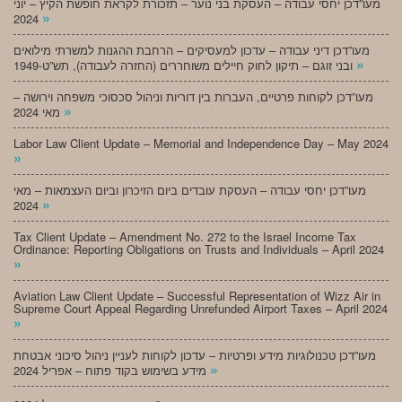
מעו”דכן יחסי עבודה – העסקת בני נוער – תזכורת לקראת חופשת הקיץ – יוני
»
2024
מעו”דכן דיני עבודה – עדכון למעסיקים – הרחבת ההגנות למשרתי מילואים
»
ובני זוגם – תיקון לחוק חיילים משוחררים (החזרה לעבודה), תש”ט-1949
מעו”דכן לקוחות פרטיים, העברות בין דוריות וניהול סכסוכי משפחה וירושה –
»
מאי 2024
Labor Law Client Update – Memorial and Independence Day – May 2024
»
מעו”דכן יחסי עבודה – העסקת עובדים ביום הזיכרון וביום העצמאות – מאי
»
2024
Tax Client Update – Amendment No. 272 to the Israel Income Tax
Ordinance: Reporting Obligations on Trusts and Individuals – April 2024
»
Aviation Law Client Update – Successful Representation of Wizz Air in
Supreme Court Appeal Regarding Unrefunded Airport Taxes – April 2024
»
מעו”דכן טכנולוגיות מידע ופרטיות – עדכון לקוחות לעניין ניהול סיכוני אבטחת
»
מידע בשימוש בקוד פתוח – אפריל 2024