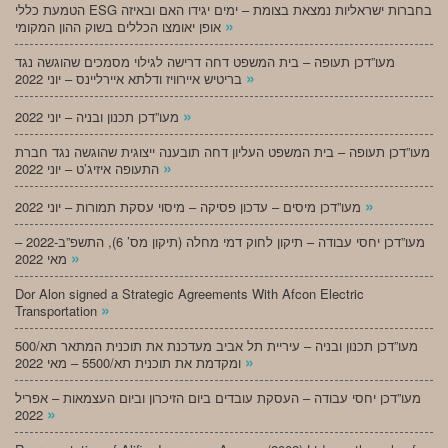
הטמעת כללי ESG בחברות ישראליות נמצאת בצומת – ימים יגידו האם ובאיזה
»
אופן יאומצו הכללים בשוק ההון המקומי
מעו”דכן תעופה – בית המשפט דחה דרישה לגילוי מסמכים שהוגשה נגד
»
בריטיש איירוויז ודלתא איירליינס – יוני 2022
»
מעו”דכן תכנון ובניה – יוני 2022
מעו”דכן תעופה – בית המשפט העליון דחה תובענה ייצוגית שהוגשה נגד חברת
»
התעופה איזיג’ט – יוני 2022
»
מעו”דכן מיסים – עדכון פסיקה – מיסוי עסקת תמורות – יוני 2022
מעו”דכן יחסי עבודה – תיקון לחוק דמי מחלה (תיקון מס’ 6), התשפ”ב-2022 –
»
מאי 2022
Dor Alon signed a Strategic Agreements With Afcon Electric
»
Transportation
מעו”דכן תכנון ובניה – עיריית תל אביב מעדכנת את תוכנית המתאר תא/500
»
ומקדמת את תוכנית תא/5500 – מאי 2022
מעו”דכן יחסי עבודה – העסקת עובדים ביום הזיכרון וביום העצמאות – אפריל
»
2022