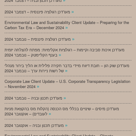
מעו”דכן תכנון ובניה – דצמבר 2024
»
מעו”דכן רגולציה פיננסית – דצמבר 2024
Environmental Law and Sustainability Client Update – Preparing for the
»
Carbon Tax Era – December 2024
»
מעו”דכן רגולציה פיננסית – נובמבר 2024
מעו”דכן איכות סביבה וקיימות – רגולציות אקלימיות: מפתח להצלחה יזמית
»
בענף הקליימטק – נובמבר 2024
מעו”דכן שוק הון – חובת דיווח מיידי בדבר חקירה פלילית או הליך בירור מנהלי
»
של רשות ניירות ערך – נובמבר 2024
Corporate Law Client Update – U.S. Corporate Transparency Legislation
»
– November 2024
»
מעו”דכן תכנון ובניה – נובמבר 2024
מעו”דכן מיסים – שינויים בכללי מס הכנסה (הקלות מס בהקצאת מניות
»
לעובדים) – אוקטובר 2024
»
מעו”דכן תכנון ובניה – אוקטובר 2024
Environmental Law and Sustainability Client Update – Climate