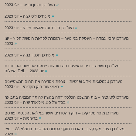
»
מעו”דכן תכנון ובניה – יולי 2023
»
מעו”דכן ליטיגציה – יוני 2023
»
מעו”דכן סייבר וטכנולוגיות מידע – יוני 2023
מעו”דכן יחסי עבודה – העסקת בני נוער – תזכורת לקראת חופשת הקיץ – יוני
»
2023
»
מעו”דכן תכנון ובניה – יוני 2023
מעו”דכן תעופה – בית המשפט דחה תובענה ייצוגית שהוגשה נגד חברת
»
השילוח DHL – יוני 2023
מעו”דכן טכנולוגיות מידע ופרטיות – צרפת מסדירה את תחום המשפיענים
»
באמצעות חוק תקדימי – יוני 2023
מעו”דכן ליטיגציה – בית המשפט הכלכלי דחה בקשה להיתר המצאה בתביעה
»
בסך של כ-2 מיליארד ש”ח – יוני 2023
מעו”דכן מיסוי מקרקעין – חוק ההסדרים אושר במליאת הכנסת ופורסם
»
ברשומות – יוני 2023
מעו”דכן מיסוי מקרקעין – הארכת תוקף הטבות מס שבח בתמ”א 38 – מאי
»
2023