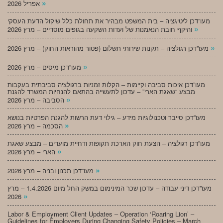
»
אפריל 2026
מעו”דכן ליטיגציה – בית המשפט מבהיר את תחולת כלל שיקול הדעת העסקי
»
והיקף חובת הנאמנות של ועדות השקעה בגופים מוסדיים – מרץ 2026
»
מעו”דכן רגולציה – תקנות שירותי תשלום (פטור מהוראות החוק) – מרץ 2026
»
מעו”דכן מיסים – מרץ 2026
מעו”דכן איכות סביבה וקיימות – הקלות זמניות ברגולציה סביבתית בעקבות
מבצע “שאגת הארי” – עדכון לתעשייה בהתאם להנחיות המשרד להגנת
»
הסביבה – מרץ 2026
מעו”דכן סייבר וטכנולוגיות מידע – גילוי דעת הרשות להגנת הפרטיות בנושא
»
הסכמה – מרץ 2026
מעו”דכן רגולציה – הצעת חוק הארכת תקופות ודחיית מועדים – מבצע שאגת
»
הארי – מרץ 2026
»
מעו”דכן תכנון ובניה – מרץ 2026
מעו”דכן דיני עבודה – עדכון שכר המינימום במשק החל מיום 1.4.2026 – מרץ
»
2026
Labor & Employment Client Updates – Operation ‘Roaring Lion’ –
Guidelines for Employers During Changing Safety Policies – March