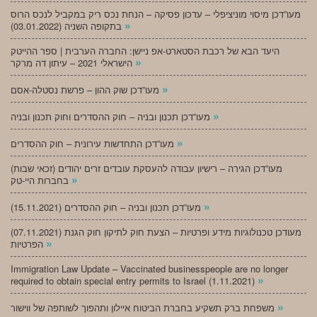
מעו”דכן מיסוי מוניציפלי – עדכון פסיקה – הנחת נכס ריק במקביל לנכס הרוס
»
בתקופה השניה (03.01.2022)
היעד הבא של רכבת הסטארט-אפ ניישן: החברה הערבית | ספר ההייטק
»
הישראלי 2021 – עיתון דה מרקר
»
מעו”דכן שוק ההון – פרשת נסטלה-אסם
»
מעו”דכן תכנון ובניה – חוק ההסדרים וחוק תכנון ובניה
»
מעו”דכן התחדשות עירונית – חוק ההסדרים
מעו”דכן הגירה – רישיון עבודה להעסקת עובדים זרים יהודים (זכאי שבות)
»
בחברות היי-טק
»
מעו”דכן תכנון ובניה – חוק ההסדרים (15.11.2021)
(07.11.2021) מעודכן טכנולוגיות מידע ופרטיות – הצעת חוק לתיקון חוק הגנת
»
הפרטיות
Immigration Law Update – Vaccinated businesspeople are no longer
»
required to obtain special entry permits to Israel (1.11.2021)
»
משפחת ברק תשקיע בחברת הביטוח איילון ותהפוך לשותפה של ווישור