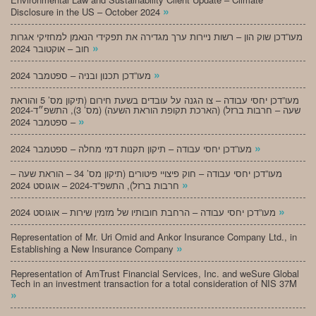
»
Disclosure in the US – October 2024
מעו”דכן שוק הון – רשות ניירות ערך מגדירה את תפקידי הנאמן למחזיקי אגרות
»
חוב – אוקטובר 2024
»
מעו”דכן תכנון ובניה – ספטמבר 2024
מעו”דכן יחסי עבודה – צו הגנה על עובדים בשעת חירום (תיקון מס’ 5 והוראת
שעה – חרבות ברזל) (הארכת תקופת הוראת השעה) (מס’ 3), התשפ״ד-2024
»
– ספטמבר 2024
»
מעו”דכן יחסי עבודה – תיקון תקנות דמי מחלה – ספטמבר 2024
מעו”דכן יחסי עבודה – חוק פיצויי פיטורים (תיקון מס’ 34 – הוראת שעה –
»
חרבות ברזל), התשפ”ד-2024 – אוגוסט 2024
»
מעו”דכן יחסי עבודה – הרחבת חובותיו של מזמין שירות – אוגוסט 2024
Representation of Mr. Uri Omid and Ankor Insurance Company Ltd., in
»
Establishing a New Insurance Company
Representation of AmTrust Financial Services, Inc. and weSure Global
Tech in an investment transaction for a total consideration of NIS 37M
»