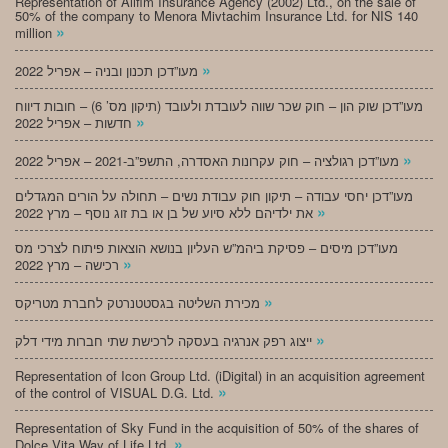
Representation of Alifim Insurance Agency (2002) Ltd., on the sale of
50% of the company to Menora Mivtachim Insurance Ltd. for NIS 140
»
million
»
מעו”דכן תכנון ובניה – אפריל 2022
מעו”דכן שוק הון – חוק שכר שווה לעובדת ולעובד (תיקון מס’ 6) – חובות דיווח
»
חדשות – אפריל 2022
»
מעו”דכן רגולציה – חוק עקרונות האסדרה, התשפ”ב-2021 – אפריל 2022
מעו”דכן יחסי עבודה – תיקון חוק עבודת נשים – תחולה על הורים המגדלים
»
את ילדיהם ללא סיוע של בן או בת זוג נוסף – מרץ 2022
מעו”דכן מיסים – פסיקת ביהמ”ש העליון בנושא הוצאות פיתוח לצרכי מס
»
רכישה – מרץ 2022
»
מכירת השליטה בגסטטנרטק לחברת מטריקס
»
ייצוג רפק אנרגיה בעסקה לרכישת שתי חברות מידי דלק
Representation of Icon Group Ltd. (iDigital) in an acquisition agreement
»
of the control of VISUAL D.G. Ltd.
Representation of Sky Fund in the acquisition of 50% of the shares of
»
Dolce Vita Way of Life Ltd.