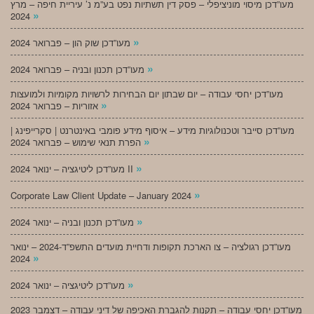
מעו”דכן מיסוי מוניציפלי – פסק דין תשתיות נפט בע”מ נ’ עיריית חיפה – מרץ
»
2024
»
מעו”דכן שוק הון – פברואר 2024
»
מעו”דכן תכנון ובניה – פברואר 2024
מעו”דכן יחסי עבודה – יום שבתון יום הבחירות לרשויות מקומיות ולמועצות
»
אזוריות – פברואר 2024
מעו”דכן סייבר וטכנולוגיות מידע – איסוף מידע פומבי באינטרנט | סקרייפינג |
»
הפרת תנאי שימוש – פברואר 2024
»
מעו”דכן ליטיגציה – ינואר 2024 II
»
Corporate Law Client Update – January 2024
»
מעו”דכן תכנון ובניה – ינואר 2024
מעו”דכן רגולציה – צו הארכת תקופות ודחיית מועדים התשפ”ד-2024 – ינואר
»
2024
»
מעו”דכן ליטיגציה – ינואר 2024
מעו”דכן יחסי עבודה – תקנות להגברת האכיפה של דיני עבודה – דצמבר 2023