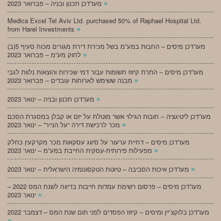
»
מעו”דכן תכנון ובניה – פברואר 2023
Medica Excel Tel Aviv Ltd. purchased 50% of Raphael Hospital Ltd.
»
from Harel Investments
מעו”דכן מיסים – החבות במע”מ בשל מכירת דירת מגורים מכוח סעיף 5(ב)
»
לחוק מע”מ – פברואר 2023
מעו”דכן מיסים – התרת קיזוז תשומות עבור דמי שכירות והוצאות נלוות לגבי
»
מבנה ששימש לארוחות עובדים – פברואר 2023
»
מעו”דכן תכנון ובניה – ינואר 2023
מעו”דכן ליטיגציה – חובות הגילוי אשר מוטלת על יזם או קבלן במסגרת הסכם
»
מכר לרכישת דירה “על הנייר” – ינואר 2023
מעו”דכן מיסים – דחיית ערעור על סיווג עסקאות מכר מקרקעין כחלק
»
מפעילות פירותית-עסקית החייבת במע”מ – ינואר 2023
»
מעו”דכן איכות הסביבה – טיוטת הטקסונומיה הישראלית – ינואר 2023
מעו”דכן מיסים – פרסום רשימת עמדות חייבות בדיווח לשנת המס 2022 –
»
ינואר 2023
מעו”דכן בלוקצ’יין ומיסים – קיזוז הפסדים לפני תום שנת המס – דצמבר 2022
»