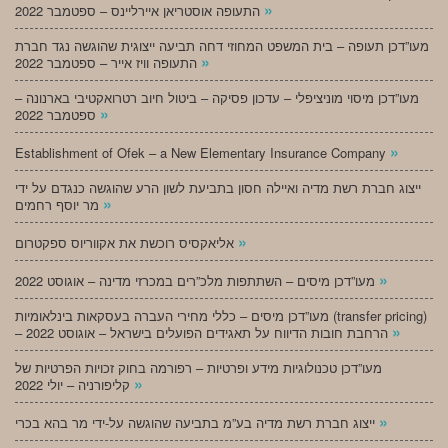
»
התעופה אוסטריאן איירליינס – ספטמבר 2022
מעו”דכן תעופה – בית המשפט המחוזי דחה תביעה ייצוגית שהוגשה נגד חברת
»
התעופה וויז אייר – ספטמבר 2022
מעו”דכן מיסוי מוניציפלי – עדכון פסיקה – ביטול חיוב רטרואקטיבי בארנונה –
»
ספטמבר 2022
»
Establishment of Ofek – a New Elementary Insurance Company
ייצוג חברת רשת מדיה ואיילה חסון בתביעת לשון הרע שהוגשה כנגדם על ידי
»
מר יוסף רחמים
»
אליאקסיס רוכשת את אקווריוס ספקטרום
»
מעו”דכן מיסים – השתתפות מלכ”רים במכרזי מדינה – אוגוסט 2022
מעו”דכן מיסים – כללי מחירי העברה בעסקאות בינלאומיות (transfer pricing)
»
– הרחבת חובות הדיווח על תאגידים הפועלים בישראל – אוגוסט 2022
מעו”דכן טכנולוגיות מידע ופרטיות – רפורמה בחוק זכויות הפרטיות של
»
קליפורניה – יולי 2022
»
ייצוג חברת רשת מדיה בע”מ בתביעה שהוגשה על-ידי מר בהא בכרי