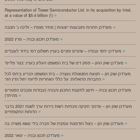
Representation of Tower Semiconductor Ltd. in its acquisition by Intel,
»
at a value of $5.4 billion (!)
»
מעו”דכן תחרות ותובענות ייצוגיות | מחיר מופרז – זליכה נ’ תנובה
»
מעו”דכן תכנון ובניה – מרץ 2022
»
מעו”דכן יחסי עבודה – שינויים זמניים בעניין תשלום דמי בידוד לעובדים
»
‘מעו”דכן שוק ההון – פסק דינו של בית המשפט העליון בעניין ‘בטר פלייס
מעו”דכן שוק הון – תנועת המטוטלת נעצרה – בית המשפט הכריע ביחס לכל
»
החברות הדואליות: על כללי האחריות לדיווח יחול הדין הזר
מעו”דכן תכנון ובניה – תיקון לתקנות התכנון והבניה (עבודות ומבנים הפטורים
»
מהיתר)
מעו”דכן שוק הון – עדכוני חקיקה והנחיות רשות ניירות ערך לשנת 2021 בדבר
»
הדוחות התקופתיים
»
מעו”דכן שוק הון – ניצול הזדמנות עסקית של חברה בידי נושא משרה בה
»
מעו”דכן תכנון ובניה – ינואר 2022