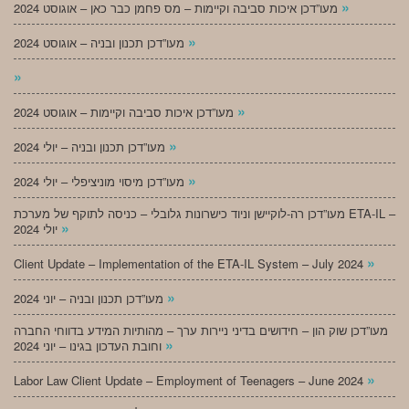
»
מעו”דכן איכות סביבה וקיימות – מס פחמן כבר כאן – אוגוסט 2024
»
מעו”דכן תכנון ובניה – אוגוסט 2024
»
»
מעו”דכן איכות סביבה וקיימות – אוגוסט 2024
»
מעו”דכן תכנון ובניה – יולי 2024
»
מעו”דכן מיסוי מוניציפלי – יולי 2024
מעו”דכן רה-לוקיישן וניוד כישרונות גלובלי – כניסה לתוקף של מערכת ETA-IL –
»
יולי 2024
»
Client Update – Implementation of the ETA-IL System – July 2024
»
מעו”דכן תכנון ובניה – יוני 2024
מעו”דכן שוק הון – חידושים בדיני ניירות ערך – מהותיות המידע בדווחי החברה
»
וחובת העדכון בגינו – יוני 2024
»
Labor Law Client Update – Employment of Teenagers – June 2024