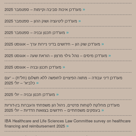
»
מעו”דכן איכות סביבה וקיימות – ספטמבר 2025
»
מעו”דכן ליטיגציה ושוק ההון – ספטמבר 2025
»
מעו”דכן תכנון ובניה – ספטמבר 2025
»
מעו”דכן שוק הון – חידושים בדיני ניירות ערך – אוגוסט 2025
»
מעו”דכן מיסים – נוהל גילוי מרצון – הוראת שעה – אוגוסט 2025
»
מעו”דכן תכנון ובניה – אוגוסט 2025
מעו”דכן דיני עבודה – מתווה הפיצויים לחופשה ללא תשלום (חל”ת) – “עם
»
כלביא” – יולי 2025
»
מעו”דכן תכנון ובניה – יולי 2025
מעו”דכן מחלקת לקוחות פרטיים, ניהול הון משפחתי והעברות בין-דוריות
»
בעסקים משפחתיים – חידושים בצוואות הדדיות – יולי 2025
IBA Healthcare and Life Sciences Law Committee survey on healthcare
»
financing and reimbursement 2025