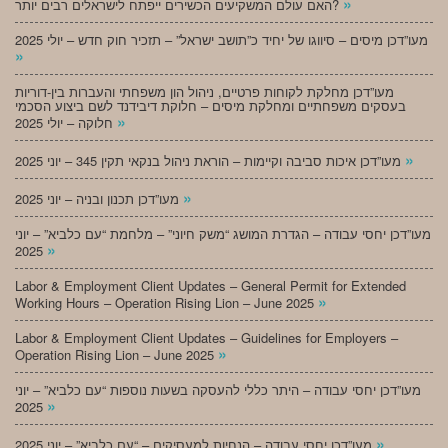
»
האם עולם המשקיעים הכשירים ייפתח לישראלים רבים יותר?
מעו”דכן מיסים – סיווגו של יחיד כ”תושב ישראל” – תזכיר חוק חדש – יולי 2025
»
מעו”דכן מחלקת לקוחות פרטיים, ניהול הון משפחתי והעברות בין-דוריות
בעסקים משפחתיים ומחלקת מיסים – חלוקת דיבידנד לשם ביצוע הסכמי
»
חלוקה – יולי 2025
»
מעו”דכן איכות סביבה וקיימות – הוראת ניהול בנקאי תקין 345 – יוני 2025
»
מעו”דכן תכנון ובניה – יוני 2025
מעו”דכן יחסי עבודה – הגדרת המושג “משק חיוני” – מלחמת “עם כלביא” – יוני
»
2025
Labor & Employment Client Updates – General Permit for Extended
»
Working Hours – Operation Rising Lion – June 2025
Labor & Employment Client Updates – Guidelines for Employers –
»
Operation Rising Lion – June 2025
מעו”דכן יחסי עבודה – היתר כללי להעסקה בשעות נוספות “עם כלביא” – יוני
»
2025
»
מעו”דכן יחסי עבודה – הנחיות למעסיקים – “עם כלביא” – יוני 2025