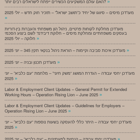
»
האם עולם המשקיעים הכשירים ייפתח לישראלים רבים יותר?
מעו”דכן מיסים – סיווגו של יחיד כ”תושב ישראל” – תזכיר חוק חדש – יולי 2025
»
מעו”דכן מחלקת לקוחות פרטיים, ניהול הון משפחתי והעברות בין-דוריות
בעסקים משפחתיים ומחלקת מיסים – חלוקת דיבידנד לשם ביצוע הסכמי
»
חלוקה – יולי 2025
»
מעו”דכן איכות סביבה וקיימות – הוראת ניהול בנקאי תקין 345 – יוני 2025
»
מעו”דכן תכנון ובניה – יוני 2025
מעו”דכן יחסי עבודה – הגדרת המושג “משק חיוני” – מלחמת “עם כלביא” – יוני
»
2025
Labor & Employment Client Updates – General Permit for Extended
»
Working Hours – Operation Rising Lion – June 2025
Labor & Employment Client Updates – Guidelines for Employers –
»
Operation Rising Lion – June 2025
מעו”דכן יחסי עבודה – היתר כללי להעסקה בשעות נוספות “עם כלביא” – יוני
»
2025
»
מעו”דכן יחסי עבודה – הנחיות למעסיקים – “עם כלביא” – יוני 2025