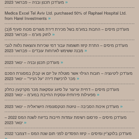
»
מעו”דכן תכנון ובניה – פברואר 2023
Medica Excel Tel Aviv Ltd. purchased 50% of Raphael Hospital Ltd.
»
from Harel Investments
מעו”דכן מיסים – החבות במע”מ בשל מכירת דירת מגורים מכוח סעיף 5(ב)
»
לחוק מע”מ – פברואר 2023
מעו”דכן מיסים – התרת קיזוז תשומות עבור דמי שכירות והוצאות נלוות לגבי
»
מבנה ששימש לארוחות עובדים – פברואר 2023
»
מעו”דכן תכנון ובניה – ינואר 2023
מעו”דכן ליטיגציה – חובות הגילוי אשר מוטלת על יזם או קבלן במסגרת הסכם
»
מכר לרכישת דירה “על הנייר” – ינואר 2023
מעו”דכן מיסים – דחיית ערעור על סיווג עסקאות מכר מקרקעין כחלק
»
מפעילות פירותית-עסקית החייבת במע”מ – ינואר 2023
»
מעו”דכן איכות הסביבה – טיוטת הטקסונומיה הישראלית – ינואר 2023
מעו”דכן מיסים – פרסום רשימת עמדות חייבות בדיווח לשנת המס 2022 –
»
ינואר 2023
מעו”דכן בלוקצ’יין ומיסים – קיזוז הפסדים לפני תום שנת המס – דצמבר 2022
»