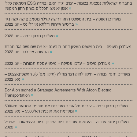
הטמעת כללי ESG בחברות ישראליות נמצאת בצומת – ימים יגידו האם ובאיזה
»
אופן יאומצו הכללים בשוק ההון המקומי
מעו”דכן תעופה – בית המשפט דחה דרישה לגילוי מסמכים שהוגשה נגד
»
בריטיש איירוויז ודלתא איירליינס – יוני 2022
»
מעו”דכן תכנון ובניה – יוני 2022
מעו”דכן תעופה – בית המשפט העליון דחה תובענה ייצוגית שהוגשה נגד חברת
»
התעופה איזיג’ט – יוני 2022
»
מעו”דכן מיסים – עדכון פסיקה – מיסוי עסקת תמורות – יוני 2022
מעו”דכן יחסי עבודה – תיקון לחוק דמי מחלה (תיקון מס’ 6), התשפ”ב-2022 –
»
מאי 2022
Dor Alon signed a Strategic Agreements With Afcon Electric
»
Transportation
מעו”דכן תכנון ובניה – עיריית תל אביב מעדכנת את תוכנית המתאר תא/500
»
ומקדמת את תוכנית תא/5500 – מאי 2022
מעו”דכן יחסי עבודה – העסקת עובדים ביום הזיכרון וביום העצמאות – אפריל
»
2022