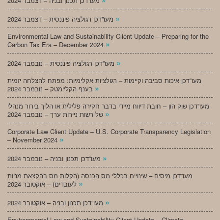
מעו”דכן תכנון ובניה – דצמבר 2024
»
מעו”דכן רגולציה פיננסית – דצמבר 2024
Environmental Law and Sustainability Client Update – Preparing for the
»
Carbon Tax Era – December 2024
»
מעו”דכן רגולציה פיננסית – נובמבר 2024
מעו”דכן איכות סביבה וקיימות – רגולציות אקלימיות: מפתח להצלחה יזמית
»
בענף הקליימטק – נובמבר 2024
מעו”דכן שוק הון – חובת דיווח מיידי בדבר חקירה פלילית או הליך בירור מנהלי
»
של רשות ניירות ערך – נובמבר 2024
Corporate Law Client Update – U.S. Corporate Transparency Legislation
»
– November 2024
»
מעו”דכן תכנון ובניה – נובמבר 2024
מעו”דכן מיסים – שינויים בכללי מס הכנסה (הקלות מס בהקצאת מניות
»
לעובדים) – אוקטובר 2024
»
מעו”דכן תכנון ובניה – אוקטובר 2024
Environmental Law and Sustainability Client Update – Climate