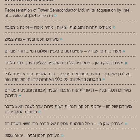
Representation of Tower Semiconductor Ltd. in its acquisition by Intel,
»
at a value of $5.4 billion (!)
»
מעו”דכן תחרות ותובענות ייצוגיות | מחיר מופרז – זליכה נ’ תנובה
»
מעו”דכן תכנון ובניה – מרץ 2022
»
מעו”דכן יחסי עבודה – שינויים זמניים בעניין תשלום דמי בידוד לעובדים
»
‘מעו”דכן שוק ההון – פסק דינו של בית המשפט העליון בעניין ‘בטר פלייס
מעו”דכן שוק הון – תנועת המטוטלת נעצרה – בית המשפט הכריע ביחס לכל
»
החברות הדואליות: על כללי האחריות לדיווח יחול הדין הזר
מעו”דכן תכנון ובניה – תיקון לתקנות התכנון והבניה (עבודות ומבנים הפטורים
»
מהיתר)
מעו”דכן שוק הון – עדכוני חקיקה והנחיות רשות ניירות ערך לשנת 2021 בדבר
»
הדוחות התקופתיים
»
מעו”דכן שוק הון – ניצול הזדמנות עסקית של חברה בידי נושא משרה בה
»
מעו”דכן תכנון ובניה – ינואר 2022