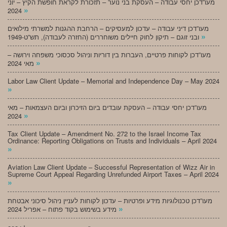
מעו”דכן יחסי עבודה – העסקת בני נוער – תזכורת לקראת חופשת הקיץ – יוני
»
2024
מעו”דכן דיני עבודה – עדכון למעסיקים – הרחבת ההגנות למשרתי מילואים
»
ובני זוגם – תיקון לחוק חיילים משוחררים (החזרה לעבודה), תש”ט-1949
מעו”דכן לקוחות פרטיים, העברות בין דוריות וניהול סכסוכי משפחה וירושה –
»
מאי 2024
Labor Law Client Update – Memorial and Independence Day – May 2024
»
מעו”דכן יחסי עבודה – העסקת עובדים ביום הזיכרון וביום העצמאות – מאי
»
2024
Tax Client Update – Amendment No. 272 to the Israel Income Tax
Ordinance: Reporting Obligations on Trusts and Individuals – April 2024
»
Aviation Law Client Update – Successful Representation of Wizz Air in
Supreme Court Appeal Regarding Unrefunded Airport Taxes – April 2024
»
מעו”דכן טכנולוגיות מידע ופרטיות – עדכון לקוחות לעניין ניהול סיכוני אבטחת
»
מידע בשימוש בקוד פתוח – אפריל 2024