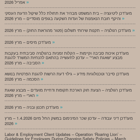
»
אפריל 2026
מעו”דכן ליטיגציה – בית המשפט מבהיר את תחולת כלל שיקול הדעת העסקי
»
והיקף חובת הנאמנות של ועדות השקעה בגופים מוסדיים – מרץ 2026
»
מעו”דכן רגולציה – תקנות שירותי תשלום (פטור מהוראות החוק) – מרץ 2026
»
מעו”דכן מיסים – מרץ 2026
מעו”דכן איכות סביבה וקיימות – הקלות זמניות ברגולציה סביבתית בעקבות
מבצע “שאגת הארי” – עדכון לתעשייה בהתאם להנחיות המשרד להגנת
»
הסביבה – מרץ 2026
מעו”דכן סייבר וטכנולוגיות מידע – גילוי דעת הרשות להגנת הפרטיות בנושא
»
הסכמה – מרץ 2026
מעו”דכן רגולציה – הצעת חוק הארכת תקופות ודחיית מועדים – מבצע שאגת
»
הארי – מרץ 2026
»
מעו”דכן תכנון ובניה – מרץ 2026
מעו”דכן דיני עבודה – עדכון שכר המינימום במשק החל מיום 1.4.2026 – מרץ
»
2026
Labor & Employment Client Updates – Operation ‘Roaring Lion’ –
Guidelines for Employers During Changing Safety Policies – March