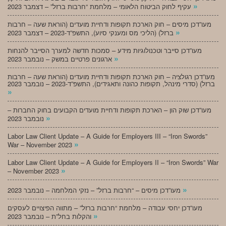
»
עקיף לחוק הביטוח הלאומי – מלחמת “חרבות ברזל” – דצמבר 2023
מעו”דכן מיסים – חוק הארכת תקופות ודחיית מועדים (הוראת שעה – חרבות
»
ברזל) (הליכי מס ומענקי סיוע), התשפ”ד-2023 – דצמבר 2023
מעו”דכן סייבר וטכנולוגיות מידע – סמכות חדשה למערך הסייבר להנחות
»
ארגונים פרטיים במשק – נובמבר 2023
מעו”דכן רגולציה – חוק הארכת תקופות ודחיית מועדים (הוראת שעה – חרבות
ברזל) (סדרי מינהל, תקופות כהונה ותאגידים), התשפ”ד-2023 – נובמבר 2023
»
מעו”דכן שוק הון – הארכת תקופות ודחיית מועדים הקבועים בחוק החברות –
»
נובמבר 2023
Labor Law Client Update – A Guide for Employers III – “Iron Swords”
»
War – November 2023
Labor Law Client Update – A Guide for Employers II – “Iron Swords” War
»
– November 2023
»
מעו”דכן מיסים – “חרבות ברזל” – נזקי המלחמה – נובמבר 2023
מעו”דכן יחסי עבודה – מלחמת “חרבות ברזל” – מתווה הפיצויים לעסקים
»
והקלות בחל”ת – נובמבר 2023