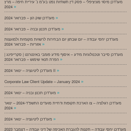
מעו”דכן מיסוי מוניציפלי – פסק דין תשתיות נפט בע”מ נ’ עיריית חיפה – מרץ
»
2024
»
מעו”דכן שוק הון – פברואר 2024
»
מעו”דכן תכנון ובניה – פברואר 2024
מעו”דכן יחסי עבודה – יום שבתון יום הבחירות לרשויות מקומיות ולמועצות
»
אזוריות – פברואר 2024
מעו”דכן סייבר וטכנולוגיות מידע – איסוף מידע פומבי באינטרנט | סקרייפינג |
»
הפרת תנאי שימוש – פברואר 2024
»
מעו”דכן ליטיגציה – ינואר 2024 II
»
Corporate Law Client Update – January 2024
»
מעו”דכן תכנון ובניה – ינואר 2024
מעו”דכן רגולציה – צו הארכת תקופות ודחיית מועדים התשפ”ד-2024 – ינואר
»
2024
»
מעו”דכן ליטיגציה – ינואר 2024
מעו”דכן יחסי עבודה – תקנות להגברת האכיפה של דיני עבודה – דצמבר 2023