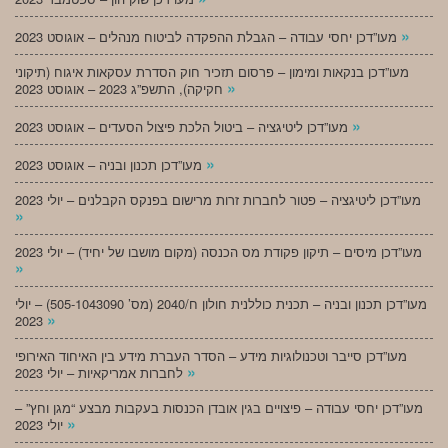
»
מעו”דכן יחסי עבודה – הגבלת ההפקדה לביטוח מנהלים – אוגוסט 2023
מעו”דכן בנקאות ומימון – פרסום תזכיר חוק הסדרת עסקאות איגוח (תיקוני
»
חקיקה), התשפ”ג 2023 – אוגוסט 2023
»
מעו”דכן ליטיגציה – ביטול הלכת פיצול הסעדים – אוגוסט 2023
»
מעו”דכן תכנון ובניה – אוגוסט 2023
מעו”דכן ליטיגציה – פטור לחברות זרות מרישום בפנקס הקבלנים – יולי 2023
»
מעו”דכן מיסים – תיקון פקודת מס הכנסה (מקום מושבו של יחיד) – יולי 2023
»
מעו”דכן תכנון ובניה – תכנית כוללנית חולון ח/2040 (מס’ 505-1043090) – יולי
»
2023
מעו”דכן סייבר וטכנולוגיות מידע – הסדר העברת מידע בין האיחוד האירופי
»
לחברות אמריקאיות – יולי 2023
מעו”דכן יחסי עבודה – פיצויים בגין אובדן הכנסות בעקבות מבצע “מגן וחץ” –
»
יולי 2023