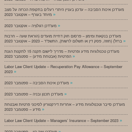
מעו”דכן איכות הסביבה – עדכון בעניין היתרי רעלים בתקופת הכרזה על מצב
»
מיוחד בעורף – אוקטובר 2023
»
מעו”דכן רגולציה – אוקטובר 2023
מעו”דכן בנקאות ומימון – פרסום חוק דחיית מועדים (הוראת שעה – חרבות
»
ברזל) (חוזה, פסק דין או תשלום לרשות), התשפ”ד – 2023 – אוקטובר 2023
מעו”דכן טכנולוגיות מידע ופרטיות – מדריך ליישום תקנה 15 לתקנות הגנת
»
הפרטיות (אבטחת מידע) – ספטמבר 2023
Labor Law Client Update – Recuperation Pay Allowance – September
»
2023
»
מעו”דכן איכות הסביבה – ספטמבר 2023
»
מעו”דכן תכנון ובניה – ספטמבר 2023
מעו”דכן סייבר וטכנולוגיות מידע – אחריות דירקטוריון לסיכוני פרטיות ואבטחת
»
מידע – ספטמבר 2023
»
Labor Law Client Update – Managers’ Insurance – September 2023
»
מעו”דכן שוק הון – ספטמבר 2023