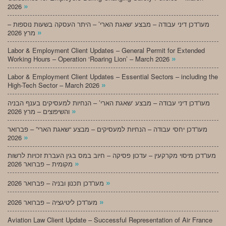
»
2026
מעו”דכן דיני עבודה – מבצע ‘שאגת הארי’ – היתר העסקה בשעות נוספות –
»
מרץ 2026
Labor & Employment Client Updates – General Permit for Extended
»
Working Hours – Operation ‘Roaring Lion’ – March 2026
Labor & Employment Client Updates – Essential Sectors – including the
»
High-Tech Sector – March 2026
מעו”דכן דיני עבודה – מבצע ‘שאגת הארי’ – הנחיות למעסיקים בענף הבניה
»
והשיפוצים – מרץ 2026
מעו”דכן יחסי עבודה – הנחיות למעסיקים – מבצע “שאגת הארי” – פברואר
»
2026
מעו”דכן מיסוי מקרקעין – עדכון פסיקה – חיוב במס בגין העברת זכויות לרשות
»
מקומית – פברואר 2026
»
מעו”דכן תכנון ובניה – פברואר 2026
»
מעו”דכן ליטיגציה – פברואר 2026
Aviation Law Client Update – Successful Representation of Air France