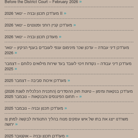
»
Before the District Court – February 2026
»
מעו”דכן תכנון ובניה – ינואר 2026 II
»
מעו”דכן קניין רוחני ופטנטים – ינואר 2026
»
מעודכן תכנון ובניה – ינואר 2026
מעו”דכן דיני עבודה – עדכון שכר מינימום ענפי לעובדים בענף הניקיון – ינואר
»
2026
מעו”דכן דיני עבודה – נקודות זיכוי לעובד בעד שירות מילואים כלוחם – דצמבר
»
2025
»
מעו”דכן איכות סביבה – דצמבר 2025
מעו”דכן בנקאות ומימון – טיוטת חוק ההסדרים (התכנית הכלכלית לשנת 2026)
»
– תחום הפיננסים והבנקאות – נובמבר 2025
»
מעו”דכן תכנון ובניה – נובמבר 2025
משרדנו ייצג את בתו של איש עסקים מנוח בהליך התנגדות לבקשה למתן צו
»
ירושה
»
מעו”דכן תכנון ובניה – אוקטובר 2025