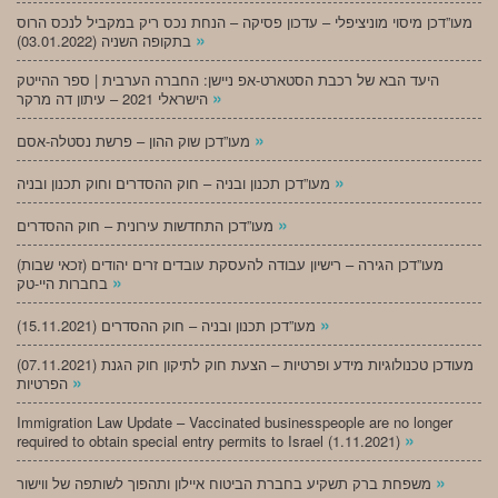
מעו”דכן מיסוי מוניציפלי – עדכון פסיקה – הנחת נכס ריק במקביל לנכס הרוס
»
בתקופה השניה (03.01.2022)
היעד הבא של רכבת הסטארט-אפ ניישן: החברה הערבית | ספר ההייטק
»
הישראלי 2021 – עיתון דה מרקר
»
מעו”דכן שוק ההון – פרשת נסטלה-אסם
»
מעו”דכן תכנון ובניה – חוק ההסדרים וחוק תכנון ובניה
»
מעו”דכן התחדשות עירונית – חוק ההסדרים
מעו”דכן הגירה – רישיון עבודה להעסקת עובדים זרים יהודים (זכאי שבות)
»
בחברות היי-טק
»
מעו”דכן תכנון ובניה – חוק ההסדרים (15.11.2021)
(07.11.2021) מעודכן טכנולוגיות מידע ופרטיות – הצעת חוק לתיקון חוק הגנת
»
הפרטיות
Immigration Law Update – Vaccinated businesspeople are no longer
»
required to obtain special entry permits to Israel (1.11.2021)
»
משפחת ברק תשקיע בחברת הביטוח איילון ותהפוך לשותפה של ווישור