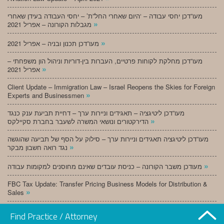
מעו”דכן יחסי עבודה – ‘היום שאחרי החל”ת’ – יחסי העבודה בעידן שאחרי
»
מגבלות הקורונה – אפריל 2021
»
מעו”דכן תכנון ובניה – אפריל 2021
מעו”דכן מחלקת לקוחות פרטיים, העברות בין-דוריות וניהול הון משפחתי –
»
אפריל 2021
Client Update – Immigration Law – Israel Reopens the Skies for Foreign
»
Experts and Businessmen
מעו”דכן ליטיגציה – תאגידים וניירות ערך – דחיית תביעת ענק כנגד
»
הדירקטורים ונושאי המשרה לשעבר בחברת סקיילקס
מעו”דכן ליטיגציה תאגידים וניירות ערך – סילוק על הסף של תביעה שהוגשה
»
נגד רואה חשבון מבקר
»
מעודכן משבר הקורונה – כניסת עובדים שאינם מחוסנים למקומות עבודה
FBC Tax Update: Transfer Pricing Business Models for Distribution &
»
Sales
»
מעו”דכן תכנון ובניה – מרץ 2021
Find Practice / Attorney