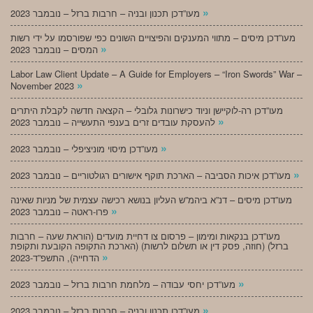
»
מעו”דכן תכנון ובניה – חרבות ברזל – נובמבר 2023
מעו”דכן מיסים – מתווי המענקים והפיצויים השונים כפי שפורסמו על ידי רשות
»
המסים – נובמבר 2023
Labor Law Client Update – A Guide for Employers – “Iron Swords” War –
»
November 2023
מעו”דכן רה-לוקיישן וניוד כישרונות גלובלי – הקצאה חדשה לקבלת היתרים
»
להעסקת עובדים זרים בענפי התעשייה – נובמבר 2023
»
מעו”דכן מיסוי מוניציפלי – נובמבר 2023
»
מעו”דכן איכות הסביבה – הארכת תוקף אישורים רגולטוריים – נובמבר 2023
מעו”דכן מיסים – דנ”א ביהמ”ש העליון בנושא רכישה עצמית של מניות שאינה
»
פרו-ראטה – נובמבר 2023
מעו”דכן בנקאות ומימון – פרסום צו דחיית מועדים (הוראת שעה – חרבות
ברזל) (חוזה, פסק דין או תשלום לרשות) (הארכת התקופה הקובעת ותקופת
»
הדחייה), התשפ”ד-2023
»
מעו”דכן יחסי עבודה – מלחמת חרבות ברזל – נובמבר 2023
»
מעו”דכן תכנון ובניה – חרבות ברזל – נובמבר 2023