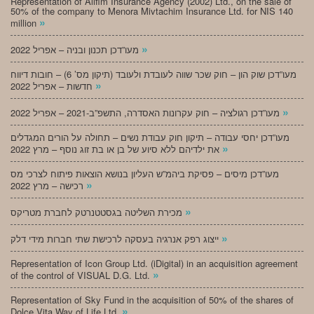
Representation of Alifim Insurance Agency (2002) Ltd., on the sale of
50% of the company to Menora Mivtachim Insurance Ltd. for NIS 140
»
million
»
מעו”דכן תכנון ובניה – אפריל 2022
מעו”דכן שוק הון – חוק שכר שווה לעובדת ולעובד (תיקון מס’ 6) – חובות דיווח
»
חדשות – אפריל 2022
»
מעו”דכן רגולציה – חוק עקרונות האסדרה, התשפ”ב-2021 – אפריל 2022
מעו”דכן יחסי עבודה – תיקון חוק עבודת נשים – תחולה על הורים המגדלים
»
את ילדיהם ללא סיוע של בן או בת זוג נוסף – מרץ 2022
מעו”דכן מיסים – פסיקת ביהמ”ש העליון בנושא הוצאות פיתוח לצרכי מס
»
רכישה – מרץ 2022
»
מכירת השליטה בגסטטנרטק לחברת מטריקס
»
ייצוג רפק אנרגיה בעסקה לרכישת שתי חברות מידי דלק
Representation of Icon Group Ltd. (iDigital) in an acquisition agreement
»
of the control of VISUAL D.G. Ltd.
Representation of Sky Fund in the acquisition of 50% of the shares of
»
Dolce Vita Way of Life Ltd.