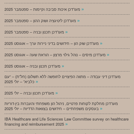
»
מעו”דכן איכות סביבה וקיימות – ספטמבר 2025
»
מעו”דכן ליטיגציה ושוק ההון – ספטמבר 2025
»
מעו”דכן תכנון ובניה – ספטמבר 2025
»
מעו”דכן שוק הון – חידושים בדיני ניירות ערך – אוגוסט 2025
»
מעו”דכן מיסים – נוהל גילוי מרצון – הוראת שעה – אוגוסט 2025
»
מעו”דכן תכנון ובניה – אוגוסט 2025
מעו”דכן דיני עבודה – מתווה הפיצויים לחופשה ללא תשלום (חל”ת) – “עם
»
כלביא” – יולי 2025
»
מעו”דכן תכנון ובניה – יולי 2025
מעו”דכן מחלקת לקוחות פרטיים, ניהול הון משפחתי והעברות בין-דוריות
»
בעסקים משפחתיים – חידושים בצוואות הדדיות – יולי 2025
IBA Healthcare and Life Sciences Law Committee survey on healthcare
»
financing and reimbursement 2025