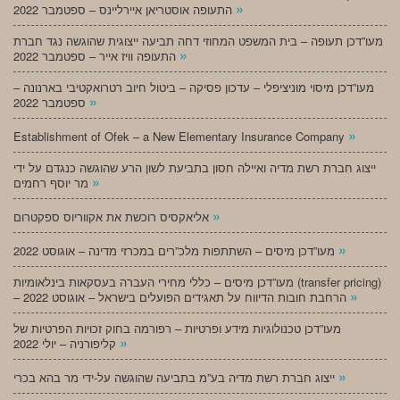
»
התעופה אוסטריאן איירליינס – ספטמבר 2022
מעו”דכן תעופה – בית המשפט המחוזי דחה תביעה ייצוגית שהוגשה נגד חברת
»
התעופה וויז אייר – ספטמבר 2022
מעו”דכן מיסוי מוניציפלי – עדכון פסיקה – ביטול חיוב רטרואקטיבי בארנונה –
»
ספטמבר 2022
»
Establishment of Ofek – a New Elementary Insurance Company
ייצוג חברת רשת מדיה ואיילה חסון בתביעת לשון הרע שהוגשה כנגדם על ידי
»
מר יוסף רחמים
»
אליאקסיס רוכשת את אקווריוס ספקטרום
»
מעו”דכן מיסים – השתתפות מלכ”רים במכרזי מדינה – אוגוסט 2022
מעו”דכן מיסים – כללי מחירי העברה בעסקאות בינלאומיות (transfer pricing)
»
– הרחבת חובות הדיווח על תאגידים הפועלים בישראל – אוגוסט 2022
מעו”דכן טכנולוגיות מידע ופרטיות – רפורמה בחוק זכויות הפרטיות של
»
קליפורניה – יולי 2022
»
ייצוג חברת רשת מדיה בע”מ בתביעה שהוגשה על-ידי מר בהא בכרי