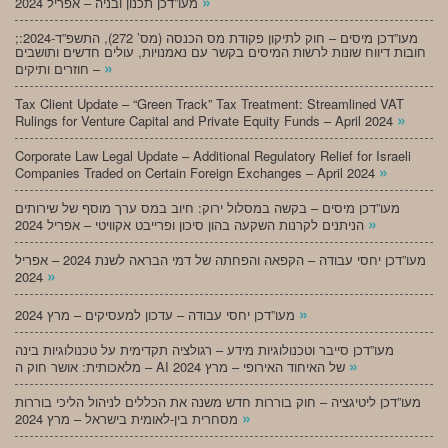
»
מעו”דכן תכנון ובניה – אפריל 2024
;מעו”דכן מיסים – חוק לתיקון פקודת מס הכנסה (מס’ 272), התשפ”ד-2024:
חובות דיווח שונות לרשות המיסים בקשר עם נאמנויות, עולים חדשים ותושבים
»
חוזרים ותיקים –
Tax Client Update – “Green Track” Tax Treatment: Streamlined VAT
»
Rulings for Venture Capital and Private Equity Funds – April 2024
Corporate Law Legal Update – Additional Regulatory Relief for Israeli
»
Companies Traded on Certain Foreign Exchanges – April 2024
מעו”דכן מיסים – בקשה במסלול ירוק: חיוב במס ערך מוסף של שירותים
»
הניתנים לקרנות השקעה בהון סיכון ופרייבט אקוויטי – אפריל 2024
מעו”דכן יחסי עבודה – הקפאה והפחתה של דמי הבראה לשנת 2024 – אפריל
»
2024
»
מעו”דכן יחסי עבודה – עדכון למעסיקים – מרץ 2024
מעו”דכן סייבר וטכנולוגיות מידע – רגולציה תקדימית על טכנולוגיות בינה
»
מלאכותית: אושר חוק ה – AI של האיחוד האירופי – מרץ 2024
מעו”דכן ליטיגציה – חוק בוררות חדש משנה את הכללים לניהול הליכי בוררות
»
מסחרית בין-לאומית בישראל – מרץ 2024