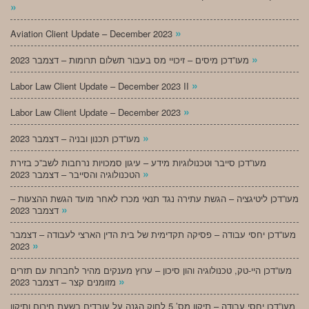
»
»
Aviation Client Update – December 2023
»
מעו”דכן מיסים – זיכויי מס בעבור תשלום תרומות – דצמבר 2023
»
Labor Law Client Update – December 2023 II
»
Labor Law Client Update – December 2023
»
מעו”דכן תכנון ובניה – דצמבר 2023
מעו”דכן סייבר וטכנולוגיות מידע – עיגון סמכויות נרחבות לשב”כ בזירת
»
הטכנולוגיה והסייבר – דצמבר 2023
מעו”דכן ליטיגציה – הגשת עתירה נגד תנאי מכרז לאחר מועד הגשת ההצעות –
»
דצמבר 2023
מעו”דכן יחסי עבודה – פסיקה תקדימית של בית הדין הארצי לעבודה – דצמבר
»
2023
מעו”דכן היי-טק, טכנולוגיה והון סיכון – ערוץ מענקים מהיר לחברות עם תזרים
»
מזומנים קצר – דצמבר 2023
מעו”דכן יחסי עבודה – תיקון מס’ 5 לחוק הגנה על עובדים בשעת חירום ותיקון