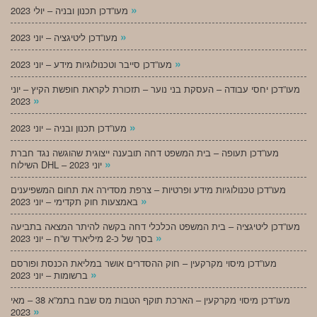
»
מעו”דכן תכנון ובניה – יולי 2023
»
מעו”דכן ליטיגציה – יוני 2023
»
מעו”דכן סייבר וטכנולוגיות מידע – יוני 2023
מעו”דכן יחסי עבודה – העסקת בני נוער – תזכורת לקראת חופשת הקיץ – יוני
»
2023
»
מעו”דכן תכנון ובניה – יוני 2023
מעו”דכן תעופה – בית המשפט דחה תובענה ייצוגית שהוגשה נגד חברת
»
השילוח DHL – יוני 2023
מעו”דכן טכנולוגיות מידע ופרטיות – צרפת מסדירה את תחום המשפיענים
»
באמצעות חוק תקדימי – יוני 2023
מעו”דכן ליטיגציה – בית המשפט הכלכלי דחה בקשה להיתר המצאה בתביעה
»
בסך של כ-2 מיליארד ש”ח – יוני 2023
מעו”דכן מיסוי מקרקעין – חוק ההסדרים אושר במליאת הכנסת ופורסם
»
ברשומות – יוני 2023
מעו”דכן מיסוי מקרקעין – הארכת תוקף הטבות מס שבח בתמ”א 38 – מאי
»
2023