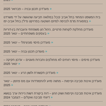
»
מעו”דכן תכנון ובניה – פברואר 2025
בית המשפט המחוזי בתל אביב קיבל במלואה תביעה שהוגשה על ידי משרדנו
»
במסגרת מו”מ לכניסה למיזם השקעה בפרויקט נדל”ן בתל אביב-יפו
מעו”דכן מחלקת לקוחות פרטיים, ניהול הון משפחתי והעברות בין-דוריות
»
בעסקים משפחתיים – ינואר 2025
»
מעו”דכן מיסוי מוניציפלי – ינואר 2025
»
מעודכן תכנון ובניה – ינואר 2025
מעו”דכן מיסים – מיסוי רווחים לא מחולקים וחברות מעטים – עדכון חקיקה –
»
ינואר 2025
»
מעו”דכן תקשורת ולשון הרע – ינואר 2025
מעו”דכן איכות סביבה וקיימות – מתווה סיוע להתמודדות עם מס פחמן – ינואר
»
2025
מעו”דכן איכות סביבה וקיימות ושוק ההון – דוח ביקורת רשות ניירות ערך בנושא
»
דיווחי סביבה ואקלים – דצמבר 2024
»