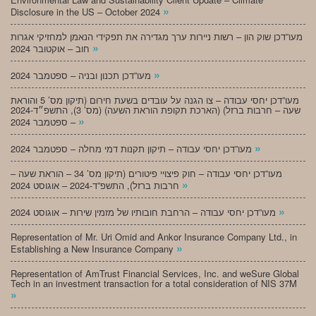
»
Disclosure in the US – October 2024
מעו”דכן שוק הון – רשות ניירות ערך מגדירה את תפקידי הנאמן למחזיקי אגרות
»
חוב – אוקטובר 2024
»
מעו”דכן תכנון ובניה – ספטמבר 2024
מעו”דכן יחסי עבודה – צו הגנה על עובדים בשעת חירום (תיקון מס’ 5 והוראת
שעה – חרבות ברזל) (הארכת תקופת הוראת השעה) (מס’ 3), התשפ״ד-2024
»
– ספטמבר 2024
»
מעו”דכן יחסי עבודה – תיקון תקנות דמי מחלה – ספטמבר 2024
מעו”דכן יחסי עבודה – חוק פיצויי פיטורים (תיקון מס’ 34 – הוראת שעה –
»
חרבות ברזל), התשפ”ד-2024 – אוגוסט 2024
»
מעו”דכן יחסי עבודה – הרחבת חובותיו של מזמין שירות – אוגוסט 2024
Representation of Mr. Uri Omid and Ankor Insurance Company Ltd., in
»
Establishing a New Insurance Company
Representation of AmTrust Financial Services, Inc. and weSure Global
Tech in an investment transaction for a total consideration of NIS 37M
»