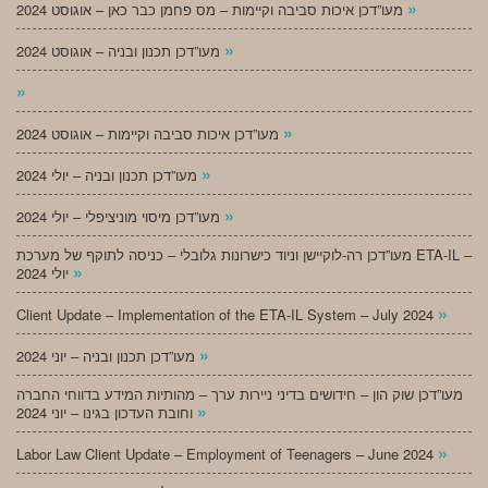
»
מעו”דכן איכות סביבה וקיימות – מס פחמן כבר כאן – אוגוסט 2024
»
מעו”דכן תכנון ובניה – אוגוסט 2024
»
»
מעו”דכן איכות סביבה וקיימות – אוגוסט 2024
»
מעו”דכן תכנון ובניה – יולי 2024
»
מעו”דכן מיסוי מוניציפלי – יולי 2024
מעו”דכן רה-לוקיישן וניוד כישרונות גלובלי – כניסה לתוקף של מערכת ETA-IL –
»
יולי 2024
»
Client Update – Implementation of the ETA-IL System – July 2024
»
מעו”דכן תכנון ובניה – יוני 2024
מעו”דכן שוק הון – חידושים בדיני ניירות ערך – מהותיות המידע בדווחי החברה
»
וחובת העדכון בגינו – יוני 2024
»
Labor Law Client Update – Employment of Teenagers – June 2024