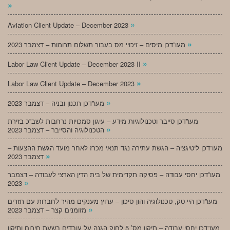
»
»
Aviation Client Update – December 2023
»
מעו”דכן מיסים – זיכויי מס בעבור תשלום תרומות – דצמבר 2023
»
Labor Law Client Update – December 2023 II
»
Labor Law Client Update – December 2023
»
מעו”דכן תכנון ובניה – דצמבר 2023
מעו”דכן סייבר וטכנולוגיות מידע – עיגון סמכויות נרחבות לשב”כ בזירת
»
הטכנולוגיה והסייבר – דצמבר 2023
מעו”דכן ליטיגציה – הגשת עתירה נגד תנאי מכרז לאחר מועד הגשת ההצעות –
»
דצמבר 2023
מעו”דכן יחסי עבודה – פסיקה תקדימית של בית הדין הארצי לעבודה – דצמבר
»
2023
מעו”דכן היי-טק, טכנולוגיה והון סיכון – ערוץ מענקים מהיר לחברות עם תזרים
»
מזומנים קצר – דצמבר 2023
מעו”דכן יחסי עבודה – תיקון מס’ 5 לחוק הגנה על עובדים בשעת חירום ותיקון