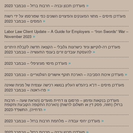
»
מעו”דכן תכנון ובניה – חרבות ברזל – נובמבר 2023
מעו”דכן מיסים – מתווי המענקים והפיצויים השונים כפי שפורסמו על ידי רשות
»
המסים – נובמבר 2023
Labor Law Client Update – A Guide for Employers – “Iron Swords” War –
»
November 2023
מעו”דכן רה-לוקיישן וניוד כישרונות גלובלי – הקצאה חדשה לקבלת היתרים
»
להעסקת עובדים זרים בענפי התעשייה – נובמבר 2023
»
מעו”דכן מיסוי מוניציפלי – נובמבר 2023
»
מעו”דכן איכות הסביבה – הארכת תוקף אישורים רגולטוריים – נובמבר 2023
מעו”דכן מיסים – דנ”א ביהמ”ש העליון בנושא רכישה עצמית של מניות שאינה
»
פרו-ראטה – נובמבר 2023
מעו”דכן בנקאות ומימון – פרסום צו דחיית מועדים (הוראת שעה – חרבות
ברזל) (חוזה, פסק דין או תשלום לרשות) (הארכת התקופה הקובעת ותקופת
»
הדחייה), התשפ”ד-2023
»
מעו”דכן יחסי עבודה – מלחמת חרבות ברזל – נובמבר 2023
»
מעו”דכן תכנון ובניה – חרבות ברזל – נובמבר 2023