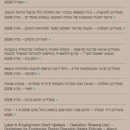
»
אפריל 2026
מעו”דכן ליטיגציה – בית המשפט מבהיר את תחולת כלל שיקול הדעת העסקי
»
והיקף חובת הנאמנות של ועדות השקעה בגופים מוסדיים – מרץ 2026
»
מעו”דכן רגולציה – תקנות שירותי תשלום (פטור מהוראות החוק) – מרץ 2026
»
מעו”דכן מיסים – מרץ 2026
מעו”דכן איכות סביבה וקיימות – הקלות זמניות ברגולציה סביבתית בעקבות
מבצע “שאגת הארי” – עדכון לתעשייה בהתאם להנחיות המשרד להגנת
»
הסביבה – מרץ 2026
מעו”דכן סייבר וטכנולוגיות מידע – גילוי דעת הרשות להגנת הפרטיות בנושא
»
הסכמה – מרץ 2026
מעו”דכן רגולציה – הצעת חוק הארכת תקופות ודחיית מועדים – מבצע שאגת
»
הארי – מרץ 2026
»
מעו”דכן תכנון ובניה – מרץ 2026
מעו”דכן דיני עבודה – עדכון שכר המינימום במשק החל מיום 1.4.2026 – מרץ
»
2026
Labor & Employment Client Updates – Operation ‘Roaring Lion’ –
Guidelines for Employers During Changing Safety Policies – March