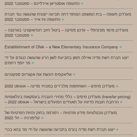
»
התעופה אוסטריאן איירליינס – ספטמבר 2022
מעו”דכן תעופה – בית המשפט המחוזי דחה תביעה ייצוגית שהוגשה נגד חברת
»
התעופה וויז אייר – ספטמבר 2022
מעו”דכן מיסוי מוניציפלי – עדכון פסיקה – ביטול חיוב רטרואקטיבי בארנונה –
»
ספטמבר 2022
»
Establishment of Ofek – a New Elementary Insurance Company
ייצוג חברת רשת מדיה ואיילה חסון בתביעת לשון הרע שהוגשה כנגדם על ידי
»
מר יוסף רחמים
»
אליאקסיס רוכשת את אקווריוס ספקטרום
»
מעו”דכן מיסים – השתתפות מלכ”רים במכרזי מדינה – אוגוסט 2022
מעו”דכן מיסים – כללי מחירי העברה בעסקאות בינלאומיות (transfer pricing)
»
– הרחבת חובות הדיווח על תאגידים הפועלים בישראל – אוגוסט 2022
מעו”דכן טכנולוגיות מידע ופרטיות – רפורמה בחוק זכויות הפרטיות של
»
קליפורניה – יולי 2022
»
ייצוג חברת רשת מדיה בע”מ בתביעה שהוגשה על-ידי מר בהא בכרי