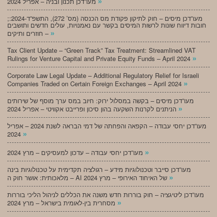
»
מעו”דכן תכנון ובניה – אפריל 2024
;מעו”דכן מיסים – חוק לתיקון פקודת מס הכנסה (מס’ 272), התשפ”ד-2024:
חובות דיווח שונות לרשות המיסים בקשר עם נאמנויות, עולים חדשים ותושבים
»
חוזרים ותיקים –
Tax Client Update – “Green Track” Tax Treatment: Streamlined VAT
»
Rulings for Venture Capital and Private Equity Funds – April 2024
Corporate Law Legal Update – Additional Regulatory Relief for Israeli
»
Companies Traded on Certain Foreign Exchanges – April 2024
מעו”דכן מיסים – בקשה במסלול ירוק: חיוב במס ערך מוסף של שירותים
»
הניתנים לקרנות השקעה בהון סיכון ופרייבט אקוויטי – אפריל 2024
מעו”דכן יחסי עבודה – הקפאה והפחתה של דמי הבראה לשנת 2024 – אפריל
»
2024
»
מעו”דכן יחסי עבודה – עדכון למעסיקים – מרץ 2024
מעו”דכן סייבר וטכנולוגיות מידע – רגולציה תקדימית על טכנולוגיות בינה
»
מלאכותית: אושר חוק ה – AI של האיחוד האירופי – מרץ 2024
מעו”דכן ליטיגציה – חוק בוררות חדש משנה את הכללים לניהול הליכי בוררות
»
מסחרית בין-לאומית בישראל – מרץ 2024