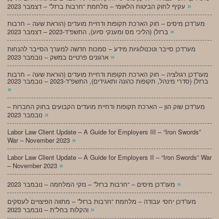
»
עקיף לחוק הביטוח הלאומי – מלחמת “חרבות ברזל” – דצמבר 2023
מעו”דכן מיסים – חוק הארכת תקופות ודחיית מועדים (הוראת שעה – חרבות
»
ברזל) (הליכי מס ומענקי סיוע), התשפ”ד-2023 – דצמבר 2023
מעו”דכן סייבר וטכנולוגיות מידע – סמכות חדשה למערך הסייבר להנחות
»
ארגונים פרטיים במשק – נובמבר 2023
מעו”דכן רגולציה – חוק הארכת תקופות ודחיית מועדים (הוראת שעה – חרבות
ברזל) (סדרי מינהל, תקופות כהונה ותאגידים), התשפ”ד-2023 – נובמבר 2023
»
מעו”דכן שוק הון – הארכת תקופות ודחיית מועדים הקבועים בחוק החברות –
»
נובמבר 2023
Labor Law Client Update – A Guide for Employers III – “Iron Swords”
»
War – November 2023
Labor Law Client Update – A Guide for Employers II – “Iron Swords” War
»
– November 2023
»
מעו”דכן מיסים – “חרבות ברזל” – נזקי המלחמה – נובמבר 2023
מעו”דכן יחסי עבודה – מלחמת “חרבות ברזל” – מתווה הפיצויים לעסקים
»
והקלות בחל”ת – נובמבר 2023