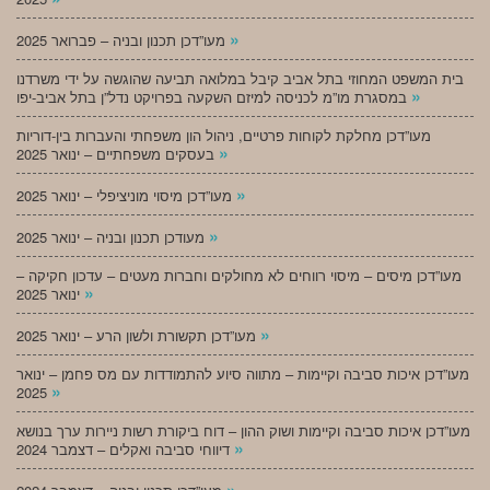
»
מעו”דכן תכנון ובניה – פברואר 2025
בית המשפט המחוזי בתל אביב קיבל במלואה תביעה שהוגשה על ידי משרדנו
»
במסגרת מו”מ לכניסה למיזם השקעה בפרויקט נדל”ן בתל אביב-יפו
מעו”דכן מחלקת לקוחות פרטיים, ניהול הון משפחתי והעברות בין-דוריות
»
בעסקים משפחתיים – ינואר 2025
»
מעו”דכן מיסוי מוניציפלי – ינואר 2025
»
מעודכן תכנון ובניה – ינואר 2025
מעו”דכן מיסים – מיסוי רווחים לא מחולקים וחברות מעטים – עדכון חקיקה –
»
ינואר 2025
»
מעו”דכן תקשורת ולשון הרע – ינואר 2025
מעו”דכן איכות סביבה וקיימות – מתווה סיוע להתמודדות עם מס פחמן – ינואר
»
2025
מעו”דכן איכות סביבה וקיימות ושוק ההון – דוח ביקורת רשות ניירות ערך בנושא
»
דיווחי סביבה ואקלים – דצמבר 2024
»