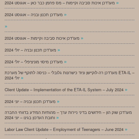
»
מעו”דכן איכות סביבה וקיימות – מס פחמן כבר כאן – אוגוסט 2024
»
מעו”דכן תכנון ובניה – אוגוסט 2024
»
»
מעו”דכן איכות סביבה וקיימות – אוגוסט 2024
»
מעו”דכן תכנון ובניה – יולי 2024
»
מעו”דכן מיסוי מוניציפלי – יולי 2024
מעו”דכן רה-לוקיישן וניוד כישרונות גלובלי – כניסה לתוקף של מערכת ETA-IL –
»
יולי 2024
»
Client Update – Implementation of the ETA-IL System – July 2024
»
מעו”דכן תכנון ובניה – יוני 2024
מעו”דכן שוק הון – חידושים בדיני ניירות ערך – מהותיות המידע בדווחי החברה
»
וחובת העדכון בגינו – יוני 2024
»
Labor Law Client Update – Employment of Teenagers – June 2024