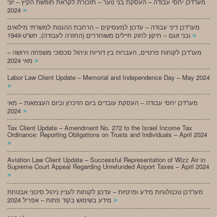
מעו”דכן יחסי עבודה – העסקת בני נוער – תזכורת לקראת חופשת הקיץ – יוני
»
2024
מעו”דכן דיני עבודה – עדכון למעסיקים – הרחבת ההגנות למשרתי מילואים
»
ובני זוגם – תיקון לחוק חיילים משוחררים (החזרה לעבודה), תש”ט-1949
מעו”דכן לקוחות פרטיים, העברות בין דוריות וניהול סכסוכי משפחה וירושה –
»
מאי 2024
Labor Law Client Update – Memorial and Independence Day – May 2024
»
מעו”דכן יחסי עבודה – העסקת עובדים ביום הזיכרון וביום העצמאות – מאי
»
2024
Tax Client Update – Amendment No. 272 to the Israel Income Tax
Ordinance: Reporting Obligations on Trusts and Individuals – April 2024
»
Aviation Law Client Update – Successful Representation of Wizz Air in
Supreme Court Appeal Regarding Unrefunded Airport Taxes – April 2024
»
מעו”דכן טכנולוגיות מידע ופרטיות – עדכון לקוחות לעניין ניהול סיכוני אבטחת
»
מידע בשימוש בקוד פתוח – אפריל 2024