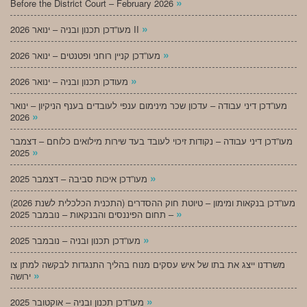
»
Before the District Court – February 2026
»
מעו”דכן תכנון ובניה – ינואר 2026 II
»
מעו”דכן קניין רוחני ופטנטים – ינואר 2026
»
מעודכן תכנון ובניה – ינואר 2026
מעו”דכן דיני עבודה – עדכון שכר מינימום ענפי לעובדים בענף הניקיון – ינואר
»
2026
מעו”דכן דיני עבודה – נקודות זיכוי לעובד בעד שירות מילואים כלוחם – דצמבר
»
2025
»
מעו”דכן איכות סביבה – דצמבר 2025
מעו”דכן בנקאות ומימון – טיוטת חוק ההסדרים (התכנית הכלכלית לשנת 2026)
»
– תחום הפיננסים והבנקאות – נובמבר 2025
»
מעו”דכן תכנון ובניה – נובמבר 2025
משרדנו ייצג את בתו של איש עסקים מנוח בהליך התנגדות לבקשה למתן צו
»
ירושה
»
מעו”דכן תכנון ובניה – אוקטובר 2025