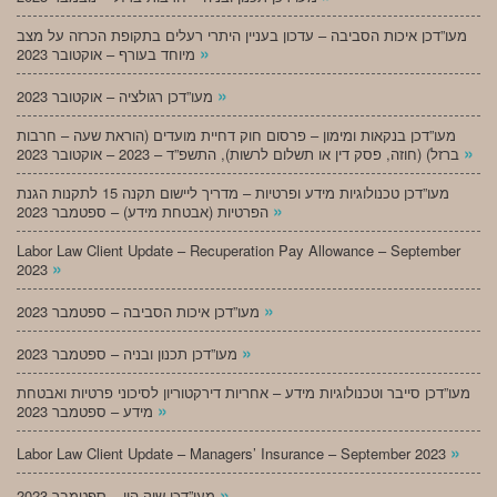
מעו”דכן איכות הסביבה – עדכון בעניין היתרי רעלים בתקופת הכרזה על מצב
»
מיוחד בעורף – אוקטובר 2023
»
מעו”דכן רגולציה – אוקטובר 2023
מעו”דכן בנקאות ומימון – פרסום חוק דחיית מועדים (הוראת שעה – חרבות
»
ברזל) (חוזה, פסק דין או תשלום לרשות), התשפ”ד – 2023 – אוקטובר 2023
מעו”דכן טכנולוגיות מידע ופרטיות – מדריך ליישום תקנה 15 לתקנות הגנת
»
הפרטיות (אבטחת מידע) – ספטמבר 2023
Labor Law Client Update – Recuperation Pay Allowance – September
»
2023
»
מעו”דכן איכות הסביבה – ספטמבר 2023
»
מעו”דכן תכנון ובניה – ספטמבר 2023
מעו”דכן סייבר וטכנולוגיות מידע – אחריות דירקטוריון לסיכוני פרטיות ואבטחת
»
מידע – ספטמבר 2023
»
Labor Law Client Update – Managers’ Insurance – September 2023
»
מעו”דכן שוק הון – ספטמבר 2023