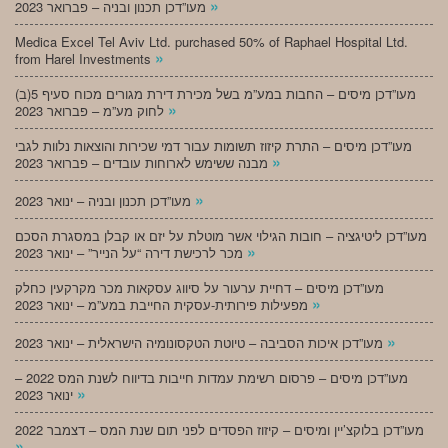
»
מעו”דכן תכנון ובניה – פברואר 2023
Medica Excel Tel Aviv Ltd. purchased 50% of Raphael Hospital Ltd.
»
from Harel Investments
מעו”דכן מיסים – החבות במע”מ בשל מכירת דירת מגורים מכוח סעיף 5(ב)
»
לחוק מע”מ – פברואר 2023
מעו”דכן מיסים – התרת קיזוז תשומות עבור דמי שכירות והוצאות נלוות לגבי
»
מבנה ששימש לארוחות עובדים – פברואר 2023
»
מעו”דכן תכנון ובניה – ינואר 2023
מעו”דכן ליטיגציה – חובות הגילוי אשר מוטלת על יזם או קבלן במסגרת הסכם
»
מכר לרכישת דירה “על הנייר” – ינואר 2023
מעו”דכן מיסים – דחיית ערעור על סיווג עסקאות מכר מקרקעין כחלק
»
מפעילות פירותית-עסקית החייבת במע”מ – ינואר 2023
»
מעו”דכן איכות הסביבה – טיוטת הטקסונומיה הישראלית – ינואר 2023
מעו”דכן מיסים – פרסום רשימת עמדות חייבות בדיווח לשנת המס 2022 –
»
ינואר 2023
מעו”דכן בלוקצ’יין ומיסים – קיזוז הפסדים לפני תום שנת המס – דצמבר 2022
»