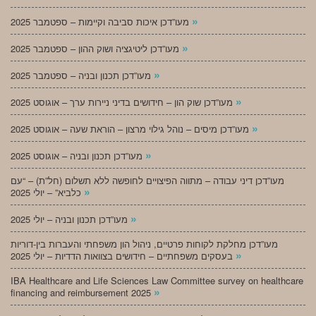
»
מעו”דכן איכות סביבה וקיימות – ספטמבר 2025
»
מעו”דכן ליטיגציה ושוק ההון – ספטמבר 2025
»
מעו”דכן תכנון ובניה – ספטמבר 2025
»
מעו”דכן שוק הון – חידושים בדיני ניירות ערך – אוגוסט 2025
»
מעו”דכן מיסים – נוהל גילוי מרצון – הוראת שעה – אוגוסט 2025
»
מעו”דכן תכנון ובניה – אוגוסט 2025
מעו”דכן דיני עבודה – מתווה הפיצויים לחופשה ללא תשלום (חל”ת) – “עם
»
כלביא” – יולי 2025
»
מעו”דכן תכנון ובניה – יולי 2025
מעו”דכן מחלקת לקוחות פרטיים, ניהול הון משפחתי והעברות בין-דוריות
»
בעסקים משפחתיים – חידושים בצוואות הדדיות – יולי 2025
IBA Healthcare and Life Sciences Law Committee survey on healthcare
»
financing and reimbursement 2025