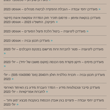
»
מעו”דכן יחסי עבודה – הגבלת ההפקדה לביטוח מנהלים – אוגוסט 2023
מעו”דכן בנקאות ומימון – פרסום תזכיר חוק הסדרת עסקאות איגוח (תיקוני
»
חקיקה), התשפ”ג 2023 – אוגוסט 2023
»
מעו”דכן ליטיגציה – ביטול הלכת פיצול הסעדים – אוגוסט 2023
»
מעו”דכן תכנון ובניה – אוגוסט 2023
מעו”דכן ליטיגציה – פטור לחברות זרות מרישום בפנקס הקבלנים – יולי 2023
»
מעו”דכן מיסים – תיקון פקודת מס הכנסה (מקום מושבו של יחיד) – יולי 2023
»
מעו”דכן תכנון ובניה – תכנית כוללנית חולון ח/2040 (מס’ 505-1043090) – יולי
»
2023
מעו”דכן סייבר וטכנולוגיות מידע – הסדר העברת מידע בין האיחוד האירופי
»
לחברות אמריקאיות – יולי 2023
מעו”דכן יחסי עבודה – פיצויים בגין אובדן הכנסות בעקבות מבצע “מגן וחץ” –
»
יולי 2023