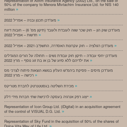
Representation of Alifim Insurance Agency (2002) Ltd., on the sale of
50% of the company to Menora Mivtachim Insurance Ltd. for NIS 140
»
million
»
מעו”דכן תכנון ובניה – אפריל 2022
מעו”דכן שוק הון – חוק שכר שווה לעובדת ולעובד (תיקון מס’ 6) – חובות דיווח
»
חדשות – אפריל 2022
»
מעו”דכן רגולציה – חוק עקרונות האסדרה, התשפ”ב-2021 – אפריל 2022
מעו”דכן יחסי עבודה – תיקון חוק עבודת נשים – תחולה על הורים המגדלים
»
את ילדיהם ללא סיוע של בן או בת זוג נוסף – מרץ 2022
מעו”דכן מיסים – פסיקת ביהמ”ש העליון בנושא הוצאות פיתוח לצרכי מס
»
רכישה – מרץ 2022
»
מכירת השליטה בגסטטנרטק לחברת מטריקס
»
ייצוג רפק אנרגיה בעסקה לרכישת שתי חברות מידי דלק
Representation of Icon Group Ltd. (iDigital) in an acquisition agreement
»
of the control of VISUAL D.G. Ltd.
Representation of Sky Fund in the acquisition of 50% of the shares of
»
Dolce Vita Way of Life Ltd.