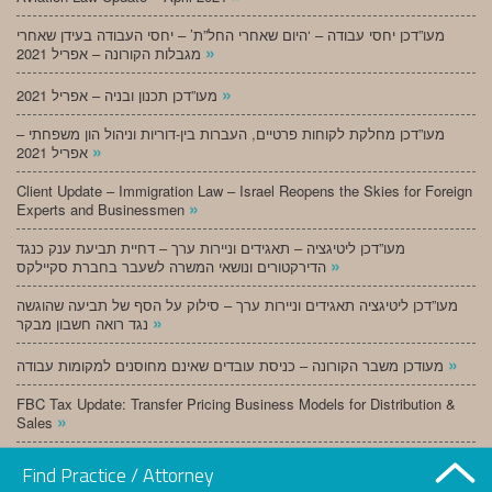
מעו”דכן יחסי עבודה – ‘היום שאחרי החל”ת’ – יחסי העבודה בעידן שאחרי
»
מגבלות הקורונה – אפריל 2021
»
מעו”דכן תכנון ובניה – אפריל 2021
מעו”דכן מחלקת לקוחות פרטיים, העברות בין-דוריות וניהול הון משפחתי –
»
אפריל 2021
Client Update – Immigration Law – Israel Reopens the Skies for Foreign
»
Experts and Businessmen
מעו”דכן ליטיגציה – תאגידים וניירות ערך – דחיית תביעת ענק כנגד
»
הדירקטורים ונושאי המשרה לשעבר בחברת סקיילקס
מעו”דכן ליטיגציה תאגידים וניירות ערך – סילוק על הסף של תביעה שהוגשה
»
נגד רואה חשבון מבקר
»
מעודכן משבר הקורונה – כניסת עובדים שאינם מחוסנים למקומות עבודה
FBC Tax Update: Transfer Pricing Business Models for Distribution &
»
Sales
»
מעו”דכן תכנון ובניה – מרץ 2021
Find Practice / Attorney