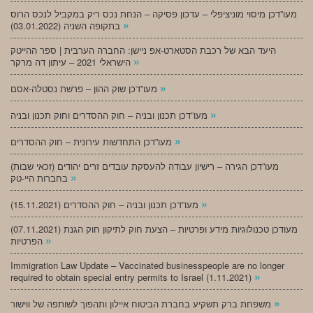
מעו”דכן מיסוי מוניציפלי – עדכון פסיקה – הנחת נכס ריק במקביל לנכס הרוס
»
בתקופה השניה (03.01.2022)
היעד הבא של רכבת הסטארט-אפ ניישן: החברה הערבית | ספר ההייטק
»
הישראלי 2021 – עיתון דה מרקר
»
מעו”דכן שוק ההון – פרשת נסטלה-אסם
»
מעו”דכן תכנון ובניה – חוק ההסדרים וחוק תכנון ובניה
»
מעו”דכן התחדשות עירונית – חוק ההסדרים
מעו”דכן הגירה – רישיון עבודה להעסקת עובדים זרים יהודים (זכאי שבות)
»
בחברות היי-טק
»
מעו”דכן תכנון ובניה – חוק ההסדרים (15.11.2021)
(07.11.2021) מעודכן טכנולוגיות מידע ופרטיות – הצעת חוק לתיקון חוק הגנת
»
הפרטיות
Immigration Law Update – Vaccinated businesspeople are no longer
»
required to obtain special entry permits to Israel (1.11.2021)
»
משפחת ברק תשקיע בחברת הביטוח איילון ותהפוך לשותפה של ווישור