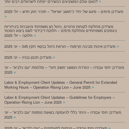
»
האם עולם המשקיעים הכשירים ייפתח לישראלים רבים יותר?
מעו”דכן מיסים – סיווגו של יחיד כ”תושב ישראל” – תזכיר חוק חדש – יולי 2025
»
מעו”דכן מחלקת לקוחות פרטיים, ניהול הון משפחתי והעברות בין-דוריות
בעסקים משפחתיים ומחלקת מיסים – חלוקת דיבידנד לשם ביצוע הסכמי
»
חלוקה – יולי 2025
»
מעו”דכן איכות סביבה וקיימות – הוראת ניהול בנקאי תקין 345 – יוני 2025
»
מעו”דכן תכנון ובניה – יוני 2025
מעו”דכן יחסי עבודה – הגדרת המושג “משק חיוני” – מלחמת “עם כלביא” – יוני
»
2025
Labor & Employment Client Updates – General Permit for Extended
»
Working Hours – Operation Rising Lion – June 2025
Labor & Employment Client Updates – Guidelines for Employers –
»
Operation Rising Lion – June 2025
מעו”דכן יחסי עבודה – היתר כללי להעסקה בשעות נוספות “עם כלביא” – יוני
»
2025
»
מעו”דכן יחסי עבודה – הנחיות למעסיקים – “עם כלביא” – יוני 2025