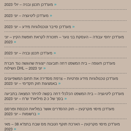
»
מעו”דכן תכנון ובניה – יולי 2023
»
מעו”דכן ליטיגציה – יוני 2023
»
מעו”דכן סייבר וטכנולוגיות מידע – יוני 2023
מעו”דכן יחסי עבודה – העסקת בני נוער – תזכורת לקראת חופשת הקיץ – יוני
»
2023
»
מעו”דכן תכנון ובניה – יוני 2023
מעו”דכן תעופה – בית המשפט דחה תובענה ייצוגית שהוגשה נגד חברת
»
השילוח DHL – יוני 2023
מעו”דכן טכנולוגיות מידע ופרטיות – צרפת מסדירה את תחום המשפיענים
»
באמצעות חוק תקדימי – יוני 2023
מעו”דכן ליטיגציה – בית המשפט הכלכלי דחה בקשה להיתר המצאה בתביעה
»
בסך של כ-2 מיליארד ש”ח – יוני 2023
מעו”דכן מיסוי מקרקעין – חוק ההסדרים אושר במליאת הכנסת ופורסם
»
ברשומות – יוני 2023
מעו”דכן מיסוי מקרקעין – הארכת תוקף הטבות מס שבח בתמ”א 38 – מאי
»
2023