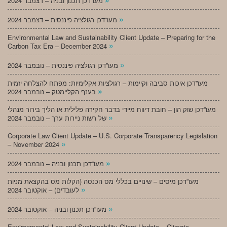
מעו”דכן תכנון ובניה – דצמבר 2024
»
מעו”דכן רגולציה פיננסית – דצמבר 2024
Environmental Law and Sustainability Client Update – Preparing for the
»
Carbon Tax Era – December 2024
»
מעו”דכן רגולציה פיננסית – נובמבר 2024
מעו”דכן איכות סביבה וקיימות – רגולציות אקלימיות: מפתח להצלחה יזמית
»
בענף הקליימטק – נובמבר 2024
מעו”דכן שוק הון – חובת דיווח מיידי בדבר חקירה פלילית או הליך בירור מנהלי
»
של רשות ניירות ערך – נובמבר 2024
Corporate Law Client Update – U.S. Corporate Transparency Legislation
»
– November 2024
»
מעו”דכן תכנון ובניה – נובמבר 2024
מעו”דכן מיסים – שינויים בכללי מס הכנסה (הקלות מס בהקצאת מניות
»
לעובדים) – אוקטובר 2024
»
מעו”דכן תכנון ובניה – אוקטובר 2024
Environmental Law and Sustainability Client Update – Climate