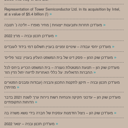
Representation of Tower Semiconductor Ltd. in its acquisition by Intel,
»
at a value of $5.4 billion (!)
»
מעו”דכן תחרות ותובענות ייצוגיות | מחיר מופרז – זליכה נ’ תנובה
»
מעו”דכן תכנון ובניה – מרץ 2022
»
מעו”דכן יחסי עבודה – שינויים זמניים בעניין תשלום דמי בידוד לעובדים
»
‘מעו”דכן שוק ההון – פסק דינו של בית המשפט העליון בעניין ‘בטר פלייס
מעו”דכן שוק הון – תנועת המטוטלת נעצרה – בית המשפט הכריע ביחס לכל
»
החברות הדואליות: על כללי האחריות לדיווח יחול הדין הזר
מעו”דכן תכנון ובניה – תיקון לתקנות התכנון והבניה (עבודות ומבנים הפטורים
»
מהיתר)
מעו”דכן שוק הון – עדכוני חקיקה והנחיות רשות ניירות ערך לשנת 2021 בדבר
»
הדוחות התקופתיים
»
מעו”דכן שוק הון – ניצול הזדמנות עסקית של חברה בידי נושא משרה בה
»
מעו”דכן תכנון ובניה – ינואר 2022