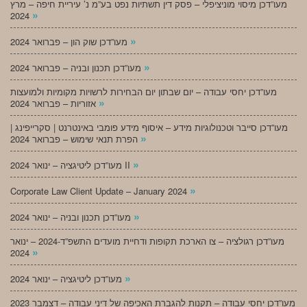
מעו”דכן מיסוי מוניציפלי – פסק דין תשתיות נפט בע”מ נ’ עיריית חיפה – מרץ
»
2024
»
מעו”דכן שוק הון – פברואר 2024
»
מעו”דכן תכנון ובניה – פברואר 2024
מעו”דכן יחסי עבודה – יום שבתון יום הבחירות לרשויות מקומיות ולמועצות
»
אזוריות – פברואר 2024
מעו”דכן סייבר וטכנולוגיות מידע – איסוף מידע פומבי באינטרנט | סקרייפינג |
»
הפרת תנאי שימוש – פברואר 2024
»
מעו”דכן ליטיגציה – ינואר 2024 II
»
Corporate Law Client Update – January 2024
»
מעו”דכן תכנון ובניה – ינואר 2024
מעו”דכן רגולציה – צו הארכת תקופות ודחיית מועדים התשפ”ד-2024 – ינואר
»
2024
»
מעו”דכן ליטיגציה – ינואר 2024
מעו”דכן יחסי עבודה – תקנות להגברת האכיפה של דיני עבודה – דצמבר 2023