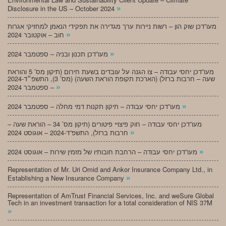
»
Disclosure in the US – October 2024
מעו”דכן שוק הון – רשות ניירות ערך מגדירה את תפקידי הנאמן למחזיקי אגרות
»
חוב – אוקטובר 2024
»
מעו”דכן תכנון ובניה – ספטמבר 2024
מעו”דכן יחסי עבודה – צו הגנה על עובדים בשעת חירום (תיקון מס’ 5 והוראת
שעה – חרבות ברזל) (הארכת תקופת הוראת השעה) (מס’ 3), התשפ״ד-2024
»
– ספטמבר 2024
»
מעו”דכן יחסי עבודה – תיקון תקנות דמי מחלה – ספטמבר 2024
מעו”דכן יחסי עבודה – חוק פיצויי פיטורים (תיקון מס’ 34 – הוראת שעה –
»
חרבות ברזל), התשפ”ד-2024 – אוגוסט 2024
»
מעו”דכן יחסי עבודה – הרחבת חובותיו של מזמין שירות – אוגוסט 2024
Representation of Mr. Uri Omid and Ankor Insurance Company Ltd., in
»
Establishing a New Insurance Company
Representation of AmTrust Financial Services, Inc. and weSure Global
Tech in an investment transaction for a total consideration of NIS 37M
»