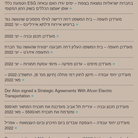
הטמעת כללי ESG בחברות ישראליות נמצאת בצומת – ימים יגידו האם ובאיזה
»
אופן יאומצו הכללים בשוק ההון המקומי
מעו”דכן תעופה – בית המשפט דחה דרישה לגילוי מסמכים שהוגשה נגד
»
בריטיש איירוויז ודלתא איירליינס – יוני 2022
»
מעו”דכן תכנון ובניה – יוני 2022
מעו”דכן תעופה – בית המשפט העליון דחה תובענה ייצוגית שהוגשה נגד חברת
»
התעופה איזיג’ט – יוני 2022
»
מעו”דכן מיסים – עדכון פסיקה – מיסוי עסקת תמורות – יוני 2022
מעו”דכן יחסי עבודה – תיקון לחוק דמי מחלה (תיקון מס’ 6), התשפ”ב-2022 –
»
מאי 2022
Dor Alon signed a Strategic Agreements With Afcon Electric
»
Transportation
מעו”דכן תכנון ובניה – עיריית תל אביב מעדכנת את תוכנית המתאר תא/500
»
ומקדמת את תוכנית תא/5500 – מאי 2022
מעו”דכן יחסי עבודה – העסקת עובדים ביום הזיכרון וביום העצמאות – אפריל
»
2022