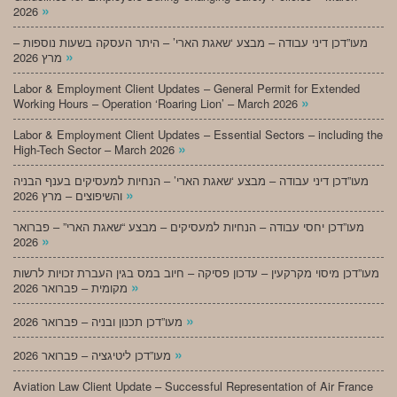
»
2026
מעו”דכן דיני עבודה – מבצע ‘שאגת הארי’ – היתר העסקה בשעות נוספות –
»
מרץ 2026
Labor & Employment Client Updates – General Permit for Extended
»
Working Hours – Operation ‘Roaring Lion’ – March 2026
Labor & Employment Client Updates – Essential Sectors – including the
»
High-Tech Sector – March 2026
מעו”דכן דיני עבודה – מבצע ‘שאגת הארי’ – הנחיות למעסיקים בענף הבניה
»
והשיפוצים – מרץ 2026
מעו”דכן יחסי עבודה – הנחיות למעסיקים – מבצע “שאגת הארי” – פברואר
»
2026
מעו”דכן מיסוי מקרקעין – עדכון פסיקה – חיוב במס בגין העברת זכויות לרשות
»
מקומית – פברואר 2026
»
מעו”דכן תכנון ובניה – פברואר 2026
»
מעו”דכן ליטיגציה – פברואר 2026
Aviation Law Client Update – Successful Representation of Air France