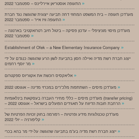
»
התעופה אוסטריאן איירליינס – ספטמבר 2022
מעו”דכן תעופה – בית המשפט המחוזי דחה תביעה ייצוגית שהוגשה נגד חברת
»
התעופה וויז אייר – ספטמבר 2022
מעו”דכן מיסוי מוניציפלי – עדכון פסיקה – ביטול חיוב רטרואקטיבי בארנונה –
»
ספטמבר 2022
»
Establishment of Ofek – a New Elementary Insurance Company
ייצוג חברת רשת מדיה ואיילה חסון בתביעת לשון הרע שהוגשה כנגדם על ידי
»
מר יוסף רחמים
»
אליאקסיס רוכשת את אקווריוס ספקטרום
»
מעו”דכן מיסים – השתתפות מלכ”רים במכרזי מדינה – אוגוסט 2022
מעו”דכן מיסים – כללי מחירי העברה בעסקאות בינלאומיות (transfer pricing)
»
– הרחבת חובות הדיווח על תאגידים הפועלים בישראל – אוגוסט 2022
מעו”דכן טכנולוגיות מידע ופרטיות – רפורמה בחוק זכויות הפרטיות של
»
קליפורניה – יולי 2022
»
ייצוג חברת רשת מדיה בע”מ בתביעה שהוגשה על-ידי מר בהא בכרי