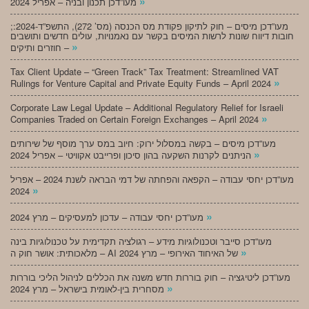
»
מעו”דכן תכנון ובניה – אפריל 2024
;מעו”דכן מיסים – חוק לתיקון פקודת מס הכנסה (מס’ 272), התשפ”ד-2024:
חובות דיווח שונות לרשות המיסים בקשר עם נאמנויות, עולים חדשים ותושבים
»
חוזרים ותיקים –
Tax Client Update – “Green Track” Tax Treatment: Streamlined VAT
»
Rulings for Venture Capital and Private Equity Funds – April 2024
Corporate Law Legal Update – Additional Regulatory Relief for Israeli
»
Companies Traded on Certain Foreign Exchanges – April 2024
מעו”דכן מיסים – בקשה במסלול ירוק: חיוב במס ערך מוסף של שירותים
»
הניתנים לקרנות השקעה בהון סיכון ופרייבט אקוויטי – אפריל 2024
מעו”דכן יחסי עבודה – הקפאה והפחתה של דמי הבראה לשנת 2024 – אפריל
»
2024
»
מעו”דכן יחסי עבודה – עדכון למעסיקים – מרץ 2024
מעו”דכן סייבר וטכנולוגיות מידע – רגולציה תקדימית על טכנולוגיות בינה
»
מלאכותית: אושר חוק ה – AI של האיחוד האירופי – מרץ 2024
מעו”דכן ליטיגציה – חוק בוררות חדש משנה את הכללים לניהול הליכי בוררות
»
מסחרית בין-לאומית בישראל – מרץ 2024