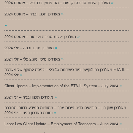
»
מעו”דכן איכות סביבה וקיימות – מס פחמן כבר כאן – אוגוסט 2024
»
מעו”דכן תכנון ובניה – אוגוסט 2024
»
»
מעו”דכן איכות סביבה וקיימות – אוגוסט 2024
»
מעו”דכן תכנון ובניה – יולי 2024
»
מעו”דכן מיסוי מוניציפלי – יולי 2024
מעו”דכן רה-לוקיישן וניוד כישרונות גלובלי – כניסה לתוקף של מערכת ETA-IL –
»
יולי 2024
»
Client Update – Implementation of the ETA-IL System – July 2024
»
מעו”דכן תכנון ובניה – יוני 2024
מעו”דכן שוק הון – חידושים בדיני ניירות ערך – מהותיות המידע בדווחי החברה
»
וחובת העדכון בגינו – יוני 2024
»
Labor Law Client Update – Employment of Teenagers – June 2024