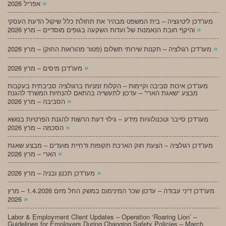
»
אפריל 2026
מעו”דכן ליטיגציה – בית המשפט מבהיר את תחולת כלל שיקול הדעת העסקי
»
והיקף חובת הנאמנות של ועדות השקעה בגופים מוסדיים – מרץ 2026
»
מעו”דכן רגולציה – תקנות שירותי תשלום (פטור מהוראות החוק) – מרץ 2026
»
מעו”דכן מיסים – מרץ 2026
מעו”דכן איכות סביבה וקיימות – הקלות זמניות ברגולציה סביבתית בעקבות
מבצע “שאגת הארי” – עדכון לתעשייה בהתאם להנחיות המשרד להגנת
»
הסביבה – מרץ 2026
מעו”דכן סייבר וטכנולוגיות מידע – גילוי דעת הרשות להגנת הפרטיות בנושא
»
הסכמה – מרץ 2026
מעו”דכן רגולציה – הצעת חוק הארכת תקופות ודחיית מועדים – מבצע שאגת
»
הארי – מרץ 2026
»
מעו”דכן תכנון ובניה – מרץ 2026
מעו”דכן דיני עבודה – עדכון שכר המינימום במשק החל מיום 1.4.2026 – מרץ
»
2026
Labor & Employment Client Updates – Operation ‘Roaring Lion’ –
Guidelines for Employers During Changing Safety Policies – March