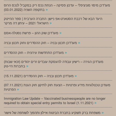
מעו”דכן מיסוי מוניציפלי – עדכון פסיקה – הנחת נכס ריק במקביל לנכס הרוס
»
בתקופה השניה (03.01.2022)
היעד הבא של רכבת הסטארט-אפ ניישן: החברה הערבית | ספר ההייטק
»
הישראלי 2021 – עיתון דה מרקר
»
מעו”דכן שוק ההון – פרשת נסטלה-אסם
»
מעו”דכן תכנון ובניה – חוק ההסדרים וחוק תכנון ובניה
»
מעו”דכן התחדשות עירונית – חוק ההסדרים
מעו”דכן הגירה – רישיון עבודה להעסקת עובדים זרים יהודים (זכאי שבות)
»
בחברות היי-טק
»
מעו”דכן תכנון ובניה – חוק ההסדרים (15.11.2021)
(07.11.2021) מעודכן טכנולוגיות מידע ופרטיות – הצעת חוק לתיקון חוק הגנת
»
הפרטיות
Immigration Law Update – Vaccinated businesspeople are no longer
»
required to obtain special entry permits to Israel (1.11.2021)
»
משפחת ברק תשקיע בחברת הביטוח איילון ותהפוך לשותפה של ווישור