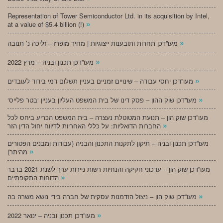
Representation of Tower Semiconductor Ltd. in its acquisition by Intel,
»
at a value of $5.4 billion (!)
»
מעו”דכן תחרות ותובענות ייצוגיות | מחיר מופרז – זליכה נ’ תנובה
»
מעו”דכן תכנון ובניה – מרץ 2022
»
מעו”דכן יחסי עבודה – שינויים זמניים בעניין תשלום דמי בידוד לעובדים
»
‘מעו”דכן שוק ההון – פסק דינו של בית המשפט העליון בעניין ‘בטר פלייס
מעו”דכן שוק הון – תנועת המטוטלת נעצרה – בית המשפט הכריע ביחס לכל
»
החברות הדואליות: על כללי האחריות לדיווח יחול הדין הזר
מעו”דכן תכנון ובניה – תיקון לתקנות התכנון והבניה (עבודות ומבנים הפטורים
»
מהיתר)
מעו”דכן שוק הון – עדכוני חקיקה והנחיות רשות ניירות ערך לשנת 2021 בדבר
»
הדוחות התקופתיים
»
מעו”דכן שוק הון – ניצול הזדמנות עסקית של חברה בידי נושא משרה בה
»
מעו”דכן תכנון ובניה – ינואר 2022