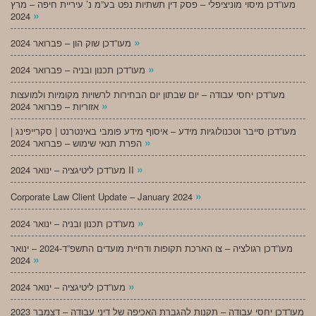
מעו”דכן מיסוי מוניציפלי – פסק דין תשתיות נפט בע”מ נ’ עיריית חיפה – מרץ
»
2024
»
מעו”דכן שוק הון – פברואר 2024
»
מעו”דכן תכנון ובניה – פברואר 2024
מעו”דכן יחסי עבודה – יום שבתון יום הבחירות לרשויות מקומיות ולמועצות
»
אזוריות – פברואר 2024
מעו”דכן סייבר וטכנולוגיות מידע – איסוף מידע פומבי באינטרנט | סקרייפינג |
»
הפרת תנאי שימוש – פברואר 2024
»
מעו”דכן ליטיגציה – ינואר 2024 II
»
Corporate Law Client Update – January 2024
»
מעו”דכן תכנון ובניה – ינואר 2024
מעו”דכן רגולציה – צו הארכת תקופות ודחיית מועדים התשפ”ד-2024 – ינואר
»
2024
»
מעו”דכן ליטיגציה – ינואר 2024
מעו”דכן יחסי עבודה – תקנות להגברת האכיפה של דיני עבודה – דצמבר 2023