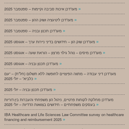
»
מעו”דכן איכות סביבה וקיימות – ספטמבר 2025
»
מעו”דכן ליטיגציה ושוק ההון – ספטמבר 2025
»
מעו”דכן תכנון ובניה – ספטמבר 2025
»
מעו”דכן שוק הון – חידושים בדיני ניירות ערך – אוגוסט 2025
»
מעו”דכן מיסים – נוהל גילוי מרצון – הוראת שעה – אוגוסט 2025
»
מעו”דכן תכנון ובניה – אוגוסט 2025
מעו”דכן דיני עבודה – מתווה הפיצויים לחופשה ללא תשלום (חל”ת) – “עם
»
כלביא” – יולי 2025
»
מעו”דכן תכנון ובניה – יולי 2025
מעו”דכן מחלקת לקוחות פרטיים, ניהול הון משפחתי והעברות בין-דוריות
»
בעסקים משפחתיים – חידושים בצוואות הדדיות – יולי 2025
IBA Healthcare and Life Sciences Law Committee survey on healthcare
»
financing and reimbursement 2025