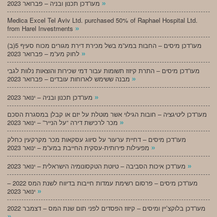
»
מעו”דכן תכנון ובניה – פברואר 2023
Medica Excel Tel Aviv Ltd. purchased 50% of Raphael Hospital Ltd.
»
from Harel Investments
מעו”דכן מיסים – החבות במע”מ בשל מכירת דירת מגורים מכוח סעיף 5(ב)
»
לחוק מע”מ – פברואר 2023
מעו”דכן מיסים – התרת קיזוז תשומות עבור דמי שכירות והוצאות נלוות לגבי
»
מבנה ששימש לארוחות עובדים – פברואר 2023
»
מעו”דכן תכנון ובניה – ינואר 2023
מעו”דכן ליטיגציה – חובות הגילוי אשר מוטלת על יזם או קבלן במסגרת הסכם
»
מכר לרכישת דירה “על הנייר” – ינואר 2023
מעו”דכן מיסים – דחיית ערעור על סיווג עסקאות מכר מקרקעין כחלק
»
מפעילות פירותית-עסקית החייבת במע”מ – ינואר 2023
»
מעו”דכן איכות הסביבה – טיוטת הטקסונומיה הישראלית – ינואר 2023
מעו”דכן מיסים – פרסום רשימת עמדות חייבות בדיווח לשנת המס 2022 –
»
ינואר 2023
מעו”דכן בלוקצ’יין ומיסים – קיזוז הפסדים לפני תום שנת המס – דצמבר 2022
»