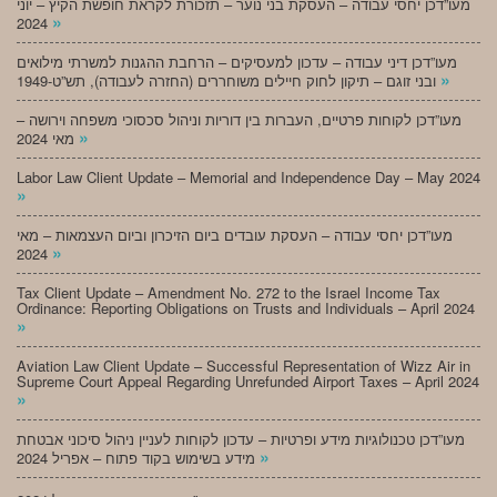
מעו”דכן יחסי עבודה – העסקת בני נוער – תזכורת לקראת חופשת הקיץ – יוני
»
2024
מעו”דכן דיני עבודה – עדכון למעסיקים – הרחבת ההגנות למשרתי מילואים
»
ובני זוגם – תיקון לחוק חיילים משוחררים (החזרה לעבודה), תש”ט-1949
מעו”דכן לקוחות פרטיים, העברות בין דוריות וניהול סכסוכי משפחה וירושה –
»
מאי 2024
Labor Law Client Update – Memorial and Independence Day – May 2024
»
מעו”דכן יחסי עבודה – העסקת עובדים ביום הזיכרון וביום העצמאות – מאי
»
2024
Tax Client Update – Amendment No. 272 to the Israel Income Tax
Ordinance: Reporting Obligations on Trusts and Individuals – April 2024
»
Aviation Law Client Update – Successful Representation of Wizz Air in
Supreme Court Appeal Regarding Unrefunded Airport Taxes – April 2024
»
מעו”דכן טכנולוגיות מידע ופרטיות – עדכון לקוחות לעניין ניהול סיכוני אבטחת
»
מידע בשימוש בקוד פתוח – אפריל 2024