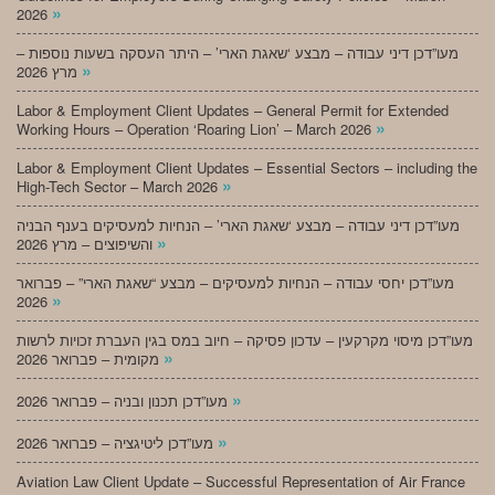
»
2026
מעו”דכן דיני עבודה – מבצע ‘שאגת הארי’ – היתר העסקה בשעות נוספות –
»
מרץ 2026
Labor & Employment Client Updates – General Permit for Extended
»
Working Hours – Operation ‘Roaring Lion’ – March 2026
Labor & Employment Client Updates – Essential Sectors – including the
»
High-Tech Sector – March 2026
מעו”דכן דיני עבודה – מבצע ‘שאגת הארי’ – הנחיות למעסיקים בענף הבניה
»
והשיפוצים – מרץ 2026
מעו”דכן יחסי עבודה – הנחיות למעסיקים – מבצע “שאגת הארי” – פברואר
»
2026
מעו”דכן מיסוי מקרקעין – עדכון פסיקה – חיוב במס בגין העברת זכויות לרשות
»
מקומית – פברואר 2026
»
מעו”דכן תכנון ובניה – פברואר 2026
»
מעו”דכן ליטיגציה – פברואר 2026
Aviation Law Client Update – Successful Representation of Air France