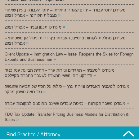
מעו”דכן יחסי עבודה – ‘היום שאחרי החל”ת’ – יחסי העבודה בעידן שאחרי
»
מגבלות הקורונה – אפריל 2021
»
מעו”דכן תכנון ובניה – אפריל 2021
מעו”דכן מחלקת לקוחות פרטיים, העברות בין-דוריות וניהול הון משפחתי –
»
אפריל 2021
Client Update – Immigration Law – Israel Reopens the Skies for Foreign
»
Experts and Businessmen
מעו”דכן ליטיגציה – תאגידים וניירות ערך – דחיית תביעת ענק כנגד
»
הדירקטורים ונושאי המשרה לשעבר בחברת סקיילקס
מעו”דכן ליטיגציה תאגידים וניירות ערך – סילוק על הסף של תביעה שהוגשה
»
נגד רואה חשבון מבקר
»
מעודכן משבר הקורונה – כניסת עובדים שאינם מחוסנים למקומות עבודה
FBC Tax Update: Transfer Pricing Business Models for Distribution &
»
Sales
»
מעו”דכן תכנון ובניה – מרץ 2021
Find Practice / Attorney