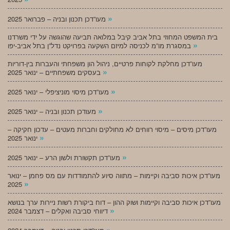
»
מעו”דכן תכנון ובניה – פברואר 2025
בית המשפט המחוזי בתל אביב קיבל במלואה תביעה שהוגשה על ידי משרדנו
»
במסגרת מו”מ לכניסה למיזם השקעה בפרויקט נדל”ן בתל אביב-יפו
מעו”דכן מחלקת לקוחות פרטיים, ניהול הון משפחתי והעברות בין-דוריות
»
בעסקים משפחתיים – ינואר 2025
»
מעו”דכן מיסוי מוניציפלי – ינואר 2025
»
מעודכן תכנון ובניה – ינואר 2025
מעו”דכן מיסים – מיסוי רווחים לא מחולקים וחברות מעטים – עדכון חקיקה –
»
ינואר 2025
»
מעו”דכן תקשורת ולשון הרע – ינואר 2025
מעו”דכן איכות סביבה וקיימות – מתווה סיוע להתמודדות עם מס פחמן – ינואר
»
2025
מעו”דכן איכות סביבה וקיימות ושוק ההון – דוח ביקורת רשות ניירות ערך בנושא
»
דיווחי סביבה ואקלים – דצמבר 2024
»