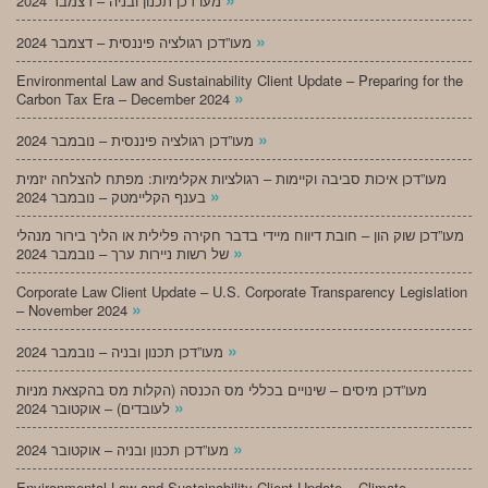
מעו”דכן תכנון ובניה – דצמבר 2024
»
מעו”דכן רגולציה פיננסית – דצמבר 2024
Environmental Law and Sustainability Client Update – Preparing for the
»
Carbon Tax Era – December 2024
»
מעו”דכן רגולציה פיננסית – נובמבר 2024
מעו”דכן איכות סביבה וקיימות – רגולציות אקלימיות: מפתח להצלחה יזמית
»
בענף הקליימטק – נובמבר 2024
מעו”דכן שוק הון – חובת דיווח מיידי בדבר חקירה פלילית או הליך בירור מנהלי
»
של רשות ניירות ערך – נובמבר 2024
Corporate Law Client Update – U.S. Corporate Transparency Legislation
»
– November 2024
»
מעו”דכן תכנון ובניה – נובמבר 2024
מעו”דכן מיסים – שינויים בכללי מס הכנסה (הקלות מס בהקצאת מניות
»
לעובדים) – אוקטובר 2024
»
מעו”דכן תכנון ובניה – אוקטובר 2024
Environmental Law and Sustainability Client Update – Climate