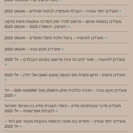
»
מעו”דכן יחסי עבודה – הגבלת ההפקדה לביטוח מנהלים – אוגוסט 2023
מעו”דכן בנקאות ומימון – פרסום תזכיר חוק הסדרת עסקאות איגוח (תיקוני
»
חקיקה), התשפ”ג 2023 – אוגוסט 2023
»
מעו”דכן ליטיגציה – ביטול הלכת פיצול הסעדים – אוגוסט 2023
»
מעו”דכן תכנון ובניה – אוגוסט 2023
מעו”דכן ליטיגציה – פטור לחברות זרות מרישום בפנקס הקבלנים – יולי 2023
»
מעו”דכן מיסים – תיקון פקודת מס הכנסה (מקום מושבו של יחיד) – יולי 2023
»
מעו”דכן תכנון ובניה – תכנית כוללנית חולון ח/2040 (מס’ 505-1043090) – יולי
»
2023
מעו”דכן סייבר וטכנולוגיות מידע – הסדר העברת מידע בין האיחוד האירופי
»
לחברות אמריקאיות – יולי 2023
מעו”דכן יחסי עבודה – פיצויים בגין אובדן הכנסות בעקבות מבצע “מגן וחץ” –
»
יולי 2023