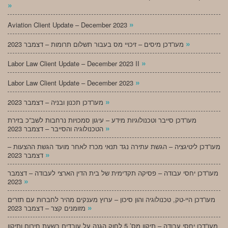
»
»
Aviation Client Update – December 2023
»
מעו”דכן מיסים – זיכויי מס בעבור תשלום תרומות – דצמבר 2023
»
Labor Law Client Update – December 2023 II
»
Labor Law Client Update – December 2023
»
מעו”דכן תכנון ובניה – דצמבר 2023
מעו”דכן סייבר וטכנולוגיות מידע – עיגון סמכויות נרחבות לשב”כ בזירת
»
הטכנולוגיה והסייבר – דצמבר 2023
מעו”דכן ליטיגציה – הגשת עתירה נגד תנאי מכרז לאחר מועד הגשת ההצעות –
»
דצמבר 2023
מעו”דכן יחסי עבודה – פסיקה תקדימית של בית הדין הארצי לעבודה – דצמבר
»
2023
מעו”דכן היי-טק, טכנולוגיה והון סיכון – ערוץ מענקים מהיר לחברות עם תזרים
»
מזומנים קצר – דצמבר 2023
מעו”דכן יחסי עבודה – תיקון מס’ 5 לחוק הגנה על עובדים בשעת חירום ותיקון