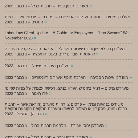
»
מעו”דכן תכנון ובניה – חרבות ברזל – נובמבר 2023
מעו”דכן מיסים – מתווי המענקים והפיצויים השונים כפי שפורסמו על ידי רשות
»
המסים – נובמבר 2023
Labor Law Client Update – A Guide for Employers – “Iron Swords” War –
»
November 2023
מעו”דכן רה-לוקיישן וניוד כישרונות גלובלי – הקצאה חדשה לקבלת היתרים
»
להעסקת עובדים זרים בענפי התעשייה – נובמבר 2023
»
מעו”דכן מיסוי מוניציפלי – נובמבר 2023
»
מעו”דכן איכות הסביבה – הארכת תוקף אישורים רגולטוריים – נובמבר 2023
מעו”דכן מיסים – דנ”א ביהמ”ש העליון בנושא רכישה עצמית של מניות שאינה
»
פרו-ראטה – נובמבר 2023
מעו”דכן בנקאות ומימון – פרסום צו דחיית מועדים (הוראת שעה – חרבות
ברזל) (חוזה, פסק דין או תשלום לרשות) (הארכת התקופה הקובעת ותקופת
»
הדחייה), התשפ”ד-2023
»
מעו”דכן יחסי עבודה – מלחמת חרבות ברזל – נובמבר 2023
»
מעו”דכן תכנון ובניה – חרבות ברזל – נובמבר 2023