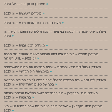
»
מעו”דכן תכנון ובניה – יולי 2023
»
מעו”דכן ליטיגציה – יוני 2023
»
מעו”דכן סייבר וטכנולוגיות מידע – יוני 2023
מעו”דכן יחסי עבודה – העסקת בני נוער – תזכורת לקראת חופשת הקיץ – יוני
»
2023
»
מעו”דכן תכנון ובניה – יוני 2023
מעו”דכן תעופה – בית המשפט דחה תובענה ייצוגית שהוגשה נגד חברת
»
השילוח DHL – יוני 2023
מעו”דכן טכנולוגיות מידע ופרטיות – צרפת מסדירה את תחום המשפיענים
»
באמצעות חוק תקדימי – יוני 2023
מעו”דכן ליטיגציה – בית המשפט הכלכלי דחה בקשה להיתר המצאה בתביעה
»
בסך של כ-2 מיליארד ש”ח – יוני 2023
מעו”דכן מיסוי מקרקעין – חוק ההסדרים אושר במליאת הכנסת ופורסם
»
ברשומות – יוני 2023
מעו”דכן מיסוי מקרקעין – הארכת תוקף הטבות מס שבח בתמ”א 38 – מאי
»
2023