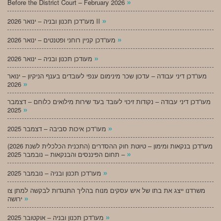
»
Before the District Court – February 2026
»
מעו”דכן תכנון ובניה – ינואר 2026 II
»
מעו”דכן קניין רוחני ופטנטים – ינואר 2026
»
מעודכן תכנון ובניה – ינואר 2026
מעו”דכן דיני עבודה – עדכון שכר מינימום ענפי לעובדים בענף הניקיון – ינואר
»
2026
מעו”דכן דיני עבודה – נקודות זיכוי לעובד בעד שירות מילואים כלוחם – דצמבר
»
2025
»
מעו”דכן איכות סביבה – דצמבר 2025
מעו”דכן בנקאות ומימון – טיוטת חוק ההסדרים (התכנית הכלכלית לשנת 2026)
»
– תחום הפיננסים והבנקאות – נובמבר 2025
»
מעו”דכן תכנון ובניה – נובמבר 2025
משרדנו ייצג את בתו של איש עסקים מנוח בהליך התנגדות לבקשה למתן צו
»
ירושה
»
מעו”דכן תכנון ובניה – אוקטובר 2025