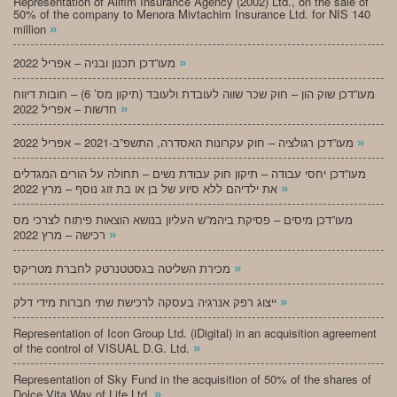
Representation of Alifim Insurance Agency (2002) Ltd., on the sale of
50% of the company to Menora Mivtachim Insurance Ltd. for NIS 140
»
million
»
מעו”דכן תכנון ובניה – אפריל 2022
מעו”דכן שוק הון – חוק שכר שווה לעובדת ולעובד (תיקון מס’ 6) – חובות דיווח
»
חדשות – אפריל 2022
»
מעו”דכן רגולציה – חוק עקרונות האסדרה, התשפ”ב-2021 – אפריל 2022
מעו”דכן יחסי עבודה – תיקון חוק עבודת נשים – תחולה על הורים המגדלים
»
את ילדיהם ללא סיוע של בן או בת זוג נוסף – מרץ 2022
מעו”דכן מיסים – פסיקת ביהמ”ש העליון בנושא הוצאות פיתוח לצרכי מס
»
רכישה – מרץ 2022
»
מכירת השליטה בגסטטנרטק לחברת מטריקס
»
ייצוג רפק אנרגיה בעסקה לרכישת שתי חברות מידי דלק
Representation of Icon Group Ltd. (iDigital) in an acquisition agreement
»
of the control of VISUAL D.G. Ltd.
Representation of Sky Fund in the acquisition of 50% of the shares of
»
Dolce Vita Way of Life Ltd.