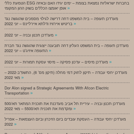
הטמעת כללי ESG בחברות ישראליות נמצאת בצומת – ימים יגידו האם ובאיזה
»
אופן יאומצו הכללים בשוק ההון המקומי
מעו”דכן תעופה – בית המשפט דחה דרישה לגילוי מסמכים שהוגשה נגד
»
בריטיש איירוויז ודלתא איירליינס – יוני 2022
»
מעו”דכן תכנון ובניה – יוני 2022
מעו”דכן תעופה – בית המשפט העליון דחה תובענה ייצוגית שהוגשה נגד חברת
»
התעופה איזיג’ט – יוני 2022
»
מעו”דכן מיסים – עדכון פסיקה – מיסוי עסקת תמורות – יוני 2022
מעו”דכן יחסי עבודה – תיקון לחוק דמי מחלה (תיקון מס’ 6), התשפ”ב-2022 –
»
מאי 2022
Dor Alon signed a Strategic Agreements With Afcon Electric
»
Transportation
מעו”דכן תכנון ובניה – עיריית תל אביב מעדכנת את תוכנית המתאר תא/500
»
ומקדמת את תוכנית תא/5500 – מאי 2022
מעו”דכן יחסי עבודה – העסקת עובדים ביום הזיכרון וביום העצמאות – אפריל
»
2022