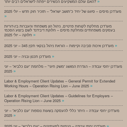
»
האם עולם המשקיעים הכשירים ייפתח לישראלים רבים יותר?
מעו”דכן מיסים – סיווגו של יחיד כ”תושב ישראל” – תזכיר חוק חדש – יולי 2025
»
מעו”דכן מחלקת לקוחות פרטיים, ניהול הון משפחתי והעברות בין-דוריות
בעסקים משפחתיים ומחלקת מיסים – חלוקת דיבידנד לשם ביצוע הסכמי
»
חלוקה – יולי 2025
»
מעו”דכן איכות סביבה וקיימות – הוראת ניהול בנקאי תקין 345 – יוני 2025
»
מעו”דכן תכנון ובניה – יוני 2025
מעו”דכן יחסי עבודה – הגדרת המושג “משק חיוני” – מלחמת “עם כלביא” – יוני
»
2025
Labor & Employment Client Updates – General Permit for Extended
»
Working Hours – Operation Rising Lion – June 2025
Labor & Employment Client Updates – Guidelines for Employers –
»
Operation Rising Lion – June 2025
מעו”דכן יחסי עבודה – היתר כללי להעסקה בשעות נוספות “עם כלביא” – יוני
»
2025
»
מעו”דכן יחסי עבודה – הנחיות למעסיקים – “עם כלביא” – יוני 2025