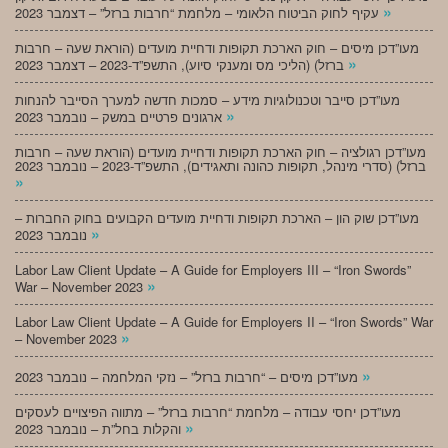
»
עקיף לחוק הביטוח הלאומי – מלחמת “חרבות ברזל” – דצמבר 2023
מעו”דכן מיסים – חוק הארכת תקופות ודחיית מועדים (הוראת שעה – חרבות
»
ברזל) (הליכי מס ומענקי סיוע), התשפ”ד-2023 – דצמבר 2023
מעו”דכן סייבר וטכנולוגיות מידע – סמכות חדשה למערך הסייבר להנחות
»
ארגונים פרטיים במשק – נובמבר 2023
מעו”דכן רגולציה – חוק הארכת תקופות ודחיית מועדים (הוראת שעה – חרבות
ברזל) (סדרי מינהל, תקופות כהונה ותאגידים), התשפ”ד-2023 – נובמבר 2023
»
מעו”דכן שוק הון – הארכת תקופות ודחיית מועדים הקבועים בחוק החברות –
»
נובמבר 2023
Labor Law Client Update – A Guide for Employers III – “Iron Swords”
»
War – November 2023
Labor Law Client Update – A Guide for Employers II – “Iron Swords” War
»
– November 2023
»
מעו”דכן מיסים – “חרבות ברזל” – נזקי המלחמה – נובמבר 2023
מעו”דכן יחסי עבודה – מלחמת “חרבות ברזל” – מתווה הפיצויים לעסקים
»
והקלות בחל”ת – נובמבר 2023