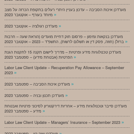
מעו”דכן איכות הסביבה – עדכון בעניין היתרי רעלים בתקופת הכרזה על מצב
»
מיוחד בעורף – אוקטובר 2023
»
מעו”דכן רגולציה – אוקטובר 2023
מעו”דכן בנקאות ומימון – פרסום חוק דחיית מועדים (הוראת שעה – חרבות
»
ברזל) (חוזה, פסק דין או תשלום לרשות), התשפ”ד – 2023 – אוקטובר 2023
מעו”דכן טכנולוגיות מידע ופרטיות – מדריך ליישום תקנה 15 לתקנות הגנת
»
הפרטיות (אבטחת מידע) – ספטמבר 2023
Labor Law Client Update – Recuperation Pay Allowance – September
»
2023
»
מעו”דכן איכות הסביבה – ספטמבר 2023
»
מעו”דכן תכנון ובניה – ספטמבר 2023
מעו”דכן סייבר וטכנולוגיות מידע – אחריות דירקטוריון לסיכוני פרטיות ואבטחת
»
מידע – ספטמבר 2023
»
Labor Law Client Update – Managers’ Insurance – September 2023
»
מעו”דכן שוק הון – ספטמבר 2023