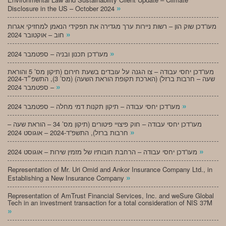
»
Disclosure in the US – October 2024
מעו”דכן שוק הון – רשות ניירות ערך מגדירה את תפקידי הנאמן למחזיקי אגרות
»
חוב – אוקטובר 2024
»
מעו”דכן תכנון ובניה – ספטמבר 2024
מעו”דכן יחסי עבודה – צו הגנה על עובדים בשעת חירום (תיקון מס’ 5 והוראת
שעה – חרבות ברזל) (הארכת תקופת הוראת השעה) (מס’ 3), התשפ״ד-2024
»
– ספטמבר 2024
»
מעו”דכן יחסי עבודה – תיקון תקנות דמי מחלה – ספטמבר 2024
מעו”דכן יחסי עבודה – חוק פיצויי פיטורים (תיקון מס’ 34 – הוראת שעה –
»
חרבות ברזל), התשפ”ד-2024 – אוגוסט 2024
»
מעו”דכן יחסי עבודה – הרחבת חובותיו של מזמין שירות – אוגוסט 2024
Representation of Mr. Uri Omid and Ankor Insurance Company Ltd., in
»
Establishing a New Insurance Company
Representation of AmTrust Financial Services, Inc. and weSure Global
Tech in an investment transaction for a total consideration of NIS 37M
»