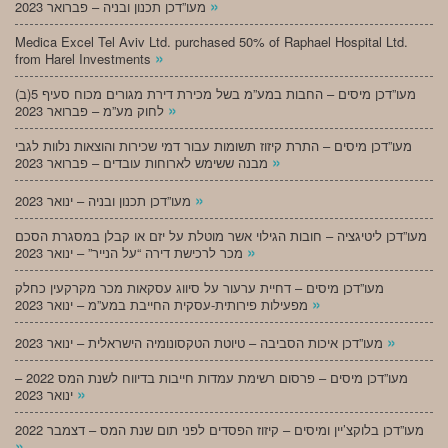
»
מעו”דכן תכנון ובניה – פברואר 2023
Medica Excel Tel Aviv Ltd. purchased 50% of Raphael Hospital Ltd.
»
from Harel Investments
מעו”דכן מיסים – החבות במע”מ בשל מכירת דירת מגורים מכוח סעיף 5(ב)
»
לחוק מע”מ – פברואר 2023
מעו”דכן מיסים – התרת קיזוז תשומות עבור דמי שכירות והוצאות נלוות לגבי
»
מבנה ששימש לארוחות עובדים – פברואר 2023
»
מעו”דכן תכנון ובניה – ינואר 2023
מעו”דכן ליטיגציה – חובות הגילוי אשר מוטלת על יזם או קבלן במסגרת הסכם
»
מכר לרכישת דירה “על הנייר” – ינואר 2023
מעו”דכן מיסים – דחיית ערעור על סיווג עסקאות מכר מקרקעין כחלק
»
מפעילות פירותית-עסקית החייבת במע”מ – ינואר 2023
»
מעו”דכן איכות הסביבה – טיוטת הטקסונומיה הישראלית – ינואר 2023
מעו”דכן מיסים – פרסום רשימת עמדות חייבות בדיווח לשנת המס 2022 –
»
ינואר 2023
מעו”דכן בלוקצ’יין ומיסים – קיזוז הפסדים לפני תום שנת המס – דצמבר 2022
»