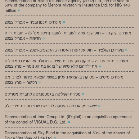
Representation of Alifim Insurance Agency (2002) Ltd., on the sale of
50% of the company to Menora Mivtachim Insurance Ltd. for NIS 140
»
million
»
מעו”דכן תכנון ובניה – אפריל 2022
מעו”דכן שוק הון – חוק שכר שווה לעובדת ולעובד (תיקון מס’ 6) – חובות דיווח
»
חדשות – אפריל 2022
»
מעו”דכן רגולציה – חוק עקרונות האסדרה, התשפ”ב-2021 – אפריל 2022
מעו”דכן יחסי עבודה – תיקון חוק עבודת נשים – תחולה על הורים המגדלים
»
את ילדיהם ללא סיוע של בן או בת זוג נוסף – מרץ 2022
מעו”דכן מיסים – פסיקת ביהמ”ש העליון בנושא הוצאות פיתוח לצרכי מס
»
רכישה – מרץ 2022
»
מכירת השליטה בגסטטנרטק לחברת מטריקס
»
ייצוג רפק אנרגיה בעסקה לרכישת שתי חברות מידי דלק
Representation of Icon Group Ltd. (iDigital) in an acquisition agreement
»
of the control of VISUAL D.G. Ltd.
Representation of Sky Fund in the acquisition of 50% of the shares of
»
Dolce Vita Way of Life Ltd.