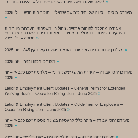
»
האם עולם המשקיעים הכשירים ייפתח לישראלים רבים יותר?
מעו”דכן מיסים – סיווגו של יחיד כ”תושב ישראל” – תזכיר חוק חדש – יולי 2025
»
מעו”דכן מחלקת לקוחות פרטיים, ניהול הון משפחתי והעברות בין-דוריות
בעסקים משפחתיים ומחלקת מיסים – חלוקת דיבידנד לשם ביצוע הסכמי
»
חלוקה – יולי 2025
»
מעו”דכן איכות סביבה וקיימות – הוראת ניהול בנקאי תקין 345 – יוני 2025
»
מעו”דכן תכנון ובניה – יוני 2025
מעו”דכן יחסי עבודה – הגדרת המושג “משק חיוני” – מלחמת “עם כלביא” – יוני
»
2025
Labor & Employment Client Updates – General Permit for Extended
»
Working Hours – Operation Rising Lion – June 2025
Labor & Employment Client Updates – Guidelines for Employers –
»
Operation Rising Lion – June 2025
מעו”דכן יחסי עבודה – היתר כללי להעסקה בשעות נוספות “עם כלביא” – יוני
»
2025
»
מעו”דכן יחסי עבודה – הנחיות למעסיקים – “עם כלביא” – יוני 2025