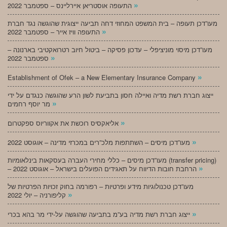
»
התעופה אוסטריאן איירליינס – ספטמבר 2022
מעו”דכן תעופה – בית המשפט המחוזי דחה תביעה ייצוגית שהוגשה נגד חברת
»
התעופה וויז אייר – ספטמבר 2022
מעו”דכן מיסוי מוניציפלי – עדכון פסיקה – ביטול חיוב רטרואקטיבי בארנונה –
»
ספטמבר 2022
»
Establishment of Ofek – a New Elementary Insurance Company
ייצוג חברת רשת מדיה ואיילה חסון בתביעת לשון הרע שהוגשה כנגדם על ידי
»
מר יוסף רחמים
»
אליאקסיס רוכשת את אקווריוס ספקטרום
»
מעו”דכן מיסים – השתתפות מלכ”רים במכרזי מדינה – אוגוסט 2022
מעו”דכן מיסים – כללי מחירי העברה בעסקאות בינלאומיות (transfer pricing)
»
– הרחבת חובות הדיווח על תאגידים הפועלים בישראל – אוגוסט 2022
מעו”דכן טכנולוגיות מידע ופרטיות – רפורמה בחוק זכויות הפרטיות של
»
קליפורניה – יולי 2022
»
ייצוג חברת רשת מדיה בע”מ בתביעה שהוגשה על-ידי מר בהא בכרי