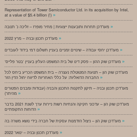
Representation of Tower Semiconductor Ltd. in its acquisition by Intel,
»
at a value of $5.4 billion (!)
»
מעו”דכן תחרות ותובענות ייצוגיות | מחיר מופרז – זליכה נ’ תנובה
»
מעו”דכן תכנון ובניה – מרץ 2022
»
מעו”דכן יחסי עבודה – שינויים זמניים בעניין תשלום דמי בידוד לעובדים
»
‘מעו”דכן שוק ההון – פסק דינו של בית המשפט העליון בעניין ‘בטר פלייס
מעו”דכן שוק הון – תנועת המטוטלת נעצרה – בית המשפט הכריע ביחס לכל
»
החברות הדואליות: על כללי האחריות לדיווח יחול הדין הזר
מעו”דכן תכנון ובניה – תיקון לתקנות התכנון והבניה (עבודות ומבנים הפטורים
»
מהיתר)
מעו”דכן שוק הון – עדכוני חקיקה והנחיות רשות ניירות ערך לשנת 2021 בדבר
»
הדוחות התקופתיים
»
מעו”דכן שוק הון – ניצול הזדמנות עסקית של חברה בידי נושא משרה בה
»
מעו”דכן תכנון ובניה – ינואר 2022