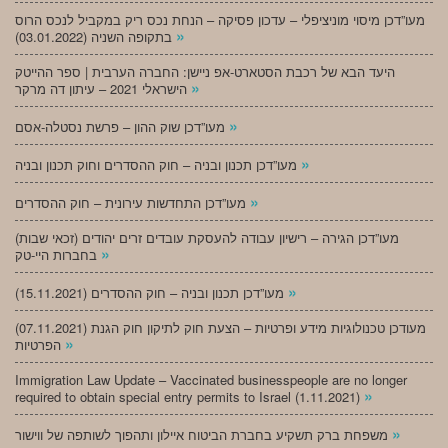
מעו”דכן מיסוי מוניציפלי – עדכון פסיקה – הנחת נכס ריק במקביל לנכס הרוס
»
בתקופה השניה (03.01.2022)
היעד הבא של רכבת הסטארט-אפ ניישן: החברה הערבית | ספר ההייטק
»
הישראלי 2021 – עיתון דה מרקר
»
מעו”דכן שוק ההון – פרשת נסטלה-אסם
»
מעו”דכן תכנון ובניה – חוק ההסדרים וחוק תכנון ובניה
»
מעו”דכן התחדשות עירונית – חוק ההסדרים
מעו”דכן הגירה – רישיון עבודה להעסקת עובדים זרים יהודים (זכאי שבות)
»
בחברות היי-טק
»
מעו”דכן תכנון ובניה – חוק ההסדרים (15.11.2021)
(07.11.2021) מעודכן טכנולוגיות מידע ופרטיות – הצעת חוק לתיקון חוק הגנת
»
הפרטיות
Immigration Law Update – Vaccinated businesspeople are no longer
»
required to obtain special entry permits to Israel (1.11.2021)
»
משפחת ברק תשקיע בחברת הביטוח איילון ותהפוך לשותפה של ווישור