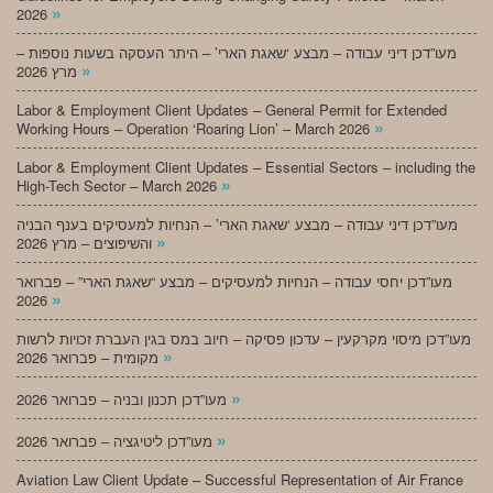
»
2026
מעו”דכן דיני עבודה – מבצע ‘שאגת הארי’ – היתר העסקה בשעות נוספות –
»
מרץ 2026
Labor & Employment Client Updates – General Permit for Extended
»
Working Hours – Operation ‘Roaring Lion’ – March 2026
Labor & Employment Client Updates – Essential Sectors – including the
»
High-Tech Sector – March 2026
מעו”דכן דיני עבודה – מבצע ‘שאגת הארי’ – הנחיות למעסיקים בענף הבניה
»
והשיפוצים – מרץ 2026
מעו”דכן יחסי עבודה – הנחיות למעסיקים – מבצע “שאגת הארי” – פברואר
»
2026
מעו”דכן מיסוי מקרקעין – עדכון פסיקה – חיוב במס בגין העברת זכויות לרשות
»
מקומית – פברואר 2026
»
מעו”דכן תכנון ובניה – פברואר 2026
»
מעו”דכן ליטיגציה – פברואר 2026
Aviation Law Client Update – Successful Representation of Air France