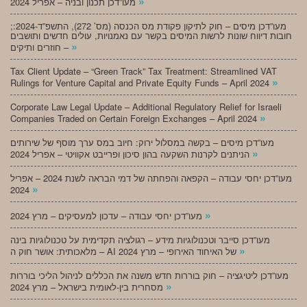
»
מעו”דכן תכנון ובניה – אפריל 2024
;מעו”דכן מיסים – חוק לתיקון פקודת מס הכנסה (מס’ 272), התשפ”ד-2024:
חובות דיווח שונות לרשות המיסים בקשר עם נאמנויות, עולים חדשים ותושבים
»
חוזרים ותיקים –
Tax Client Update – “Green Track” Tax Treatment: Streamlined VAT
»
Rulings for Venture Capital and Private Equity Funds – April 2024
Corporate Law Legal Update – Additional Regulatory Relief for Israeli
»
Companies Traded on Certain Foreign Exchanges – April 2024
מעו”דכן מיסים – בקשה במסלול ירוק: חיוב במס ערך מוסף של שירותים
»
הניתנים לקרנות השקעה בהון סיכון ופרייבט אקוויטי – אפריל 2024
מעו”דכן יחסי עבודה – הקפאה והפחתה של דמי הבראה לשנת 2024 – אפריל
»
2024
»
מעו”דכן יחסי עבודה – עדכון למעסיקים – מרץ 2024
מעו”דכן סייבר וטכנולוגיות מידע – רגולציה תקדימית על טכנולוגיות בינה
»
מלאכותית: אושר חוק ה – AI של האיחוד האירופי – מרץ 2024
מעו”דכן ליטיגציה – חוק בוררות חדש משנה את הכללים לניהול הליכי בוררות
»
מסחרית בין-לאומית בישראל – מרץ 2024