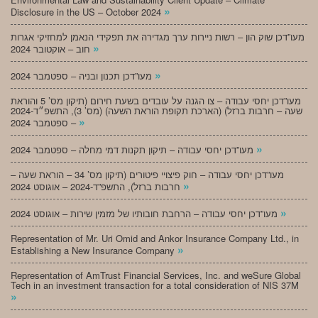
»
Disclosure in the US – October 2024
מעו”דכן שוק הון – רשות ניירות ערך מגדירה את תפקידי הנאמן למחזיקי אגרות
»
חוב – אוקטובר 2024
»
מעו”דכן תכנון ובניה – ספטמבר 2024
מעו”דכן יחסי עבודה – צו הגנה על עובדים בשעת חירום (תיקון מס’ 5 והוראת
שעה – חרבות ברזל) (הארכת תקופת הוראת השעה) (מס’ 3), התשפ״ד-2024
»
– ספטמבר 2024
»
מעו”דכן יחסי עבודה – תיקון תקנות דמי מחלה – ספטמבר 2024
מעו”דכן יחסי עבודה – חוק פיצויי פיטורים (תיקון מס’ 34 – הוראת שעה –
»
חרבות ברזל), התשפ”ד-2024 – אוגוסט 2024
»
מעו”דכן יחסי עבודה – הרחבת חובותיו של מזמין שירות – אוגוסט 2024
Representation of Mr. Uri Omid and Ankor Insurance Company Ltd., in
»
Establishing a New Insurance Company
Representation of AmTrust Financial Services, Inc. and weSure Global
Tech in an investment transaction for a total consideration of NIS 37M
»