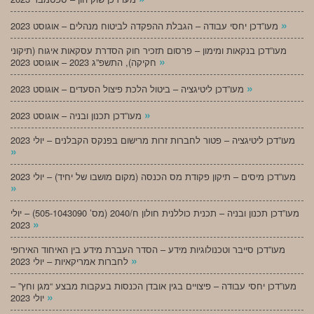
»
מעו”דכן יחסי עבודה – הגבלת ההפקדה לביטוח מנהלים – אוגוסט 2023
מעו”דכן בנקאות ומימון – פרסום תזכיר חוק הסדרת עסקאות איגוח (תיקוני
»
חקיקה), התשפ”ג 2023 – אוגוסט 2023
»
מעו”דכן ליטיגציה – ביטול הלכת פיצול הסעדים – אוגוסט 2023
»
מעו”דכן תכנון ובניה – אוגוסט 2023
מעו”דכן ליטיגציה – פטור לחברות זרות מרישום בפנקס הקבלנים – יולי 2023
»
מעו”דכן מיסים – תיקון פקודת מס הכנסה (מקום מושבו של יחיד) – יולי 2023
»
מעו”דכן תכנון ובניה – תכנית כוללנית חולון ח/2040 (מס’ 505-1043090) – יולי
»
2023
מעו”דכן סייבר וטכנולוגיות מידע – הסדר העברת מידע בין האיחוד האירופי
»
לחברות אמריקאיות – יולי 2023
מעו”דכן יחסי עבודה – פיצויים בגין אובדן הכנסות בעקבות מבצע “מגן וחץ” –
»
יולי 2023