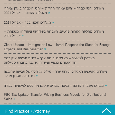
מעו”דכן יחסי עבודה – ‘היום שאחרי החל”ת’ – יחסי העבודה בעידן שאחרי
»
מגבלות הקורונה – אפריל 2021
»
מעו”דכן תכנון ובניה – אפריל 2021
מעו”דכן מחלקת לקוחות פרטיים, העברות בין-דוריות וניהול הון משפחתי –
»
אפריל 2021
Client Update – Immigration Law – Israel Reopens the Skies for Foreign
»
Experts and Businessmen
מעו”דכן ליטיגציה – תאגידים וניירות ערך – דחיית תביעת ענק כנגד
»
הדירקטורים ונושאי המשרה לשעבר בחברת סקיילקס
מעו”דכן ליטיגציה תאגידים וניירות ערך – סילוק על הסף של תביעה שהוגשה
»
נגד רואה חשבון מבקר
»
מעודכן משבר הקורונה – כניסת עובדים שאינם מחוסנים למקומות עבודה
FBC Tax Update: Transfer Pricing Business Models for Distribution &
»
Sales
»
מעו”דכן תכנון ובניה – מרץ 2021
Find Practice / Attorney