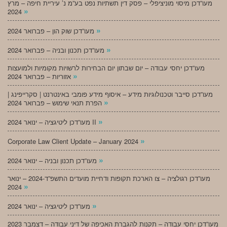
מעו”דכן מיסוי מוניציפלי – פסק דין תשתיות נפט בע”מ נ’ עיריית חיפה – מרץ
»
2024
»
מעו”דכן שוק הון – פברואר 2024
»
מעו”דכן תכנון ובניה – פברואר 2024
מעו”דכן יחסי עבודה – יום שבתון יום הבחירות לרשויות מקומיות ולמועצות
»
אזוריות – פברואר 2024
מעו”דכן סייבר וטכנולוגיות מידע – איסוף מידע פומבי באינטרנט | סקרייפינג |
»
הפרת תנאי שימוש – פברואר 2024
»
מעו”דכן ליטיגציה – ינואר 2024 II
»
Corporate Law Client Update – January 2024
»
מעו”דכן תכנון ובניה – ינואר 2024
מעו”דכן רגולציה – צו הארכת תקופות ודחיית מועדים התשפ”ד-2024 – ינואר
»
2024
»
מעו”דכן ליטיגציה – ינואר 2024
מעו”דכן יחסי עבודה – תקנות להגברת האכיפה של דיני עבודה – דצמבר 2023