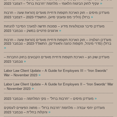
»
עקיף לחוק הביטוח הלאומי – מלחמת “חרבות ברזל” – דצמבר 2023
מעו”דכן מיסים – חוק הארכת תקופות ודחיית מועדים (הוראת שעה – חרבות
»
ברזל) (הליכי מס ומענקי סיוע), התשפ”ד-2023 – דצמבר 2023
מעו”דכן סייבר וטכנולוגיות מידע – סמכות חדשה למערך הסייבר להנחות
»
ארגונים פרטיים במשק – נובמבר 2023
מעו”דכן רגולציה – חוק הארכת תקופות ודחיית מועדים (הוראת שעה – חרבות
ברזל) (סדרי מינהל, תקופות כהונה ותאגידים), התשפ”ד-2023 – נובמבר 2023
»
מעו”דכן שוק הון – הארכת תקופות ודחיית מועדים הקבועים בחוק החברות –
»
נובמבר 2023
Labor Law Client Update – A Guide for Employers III – “Iron Swords”
»
War – November 2023
Labor Law Client Update – A Guide for Employers II – “Iron Swords” War
»
– November 2023
»
מעו”דכן מיסים – “חרבות ברזל” – נזקי המלחמה – נובמבר 2023
מעו”דכן יחסי עבודה – מלחמת “חרבות ברזל” – מתווה הפיצויים לעסקים
»
והקלות בחל”ת – נובמבר 2023