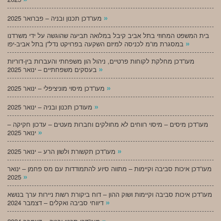
»
מעו”דכן תכנון ובניה – פברואר 2025
בית המשפט המחוזי בתל אביב קיבל במלואה תביעה שהוגשה על ידי משרדנו
»
במסגרת מו”מ לכניסה למיזם השקעה בפרויקט נדל”ן בתל אביב-יפו
מעו”דכן מחלקת לקוחות פרטיים, ניהול הון משפחתי והעברות בין-דוריות
»
בעסקים משפחתיים – ינואר 2025
»
מעו”דכן מיסוי מוניציפלי – ינואר 2025
»
מעודכן תכנון ובניה – ינואר 2025
מעו”דכן מיסים – מיסוי רווחים לא מחולקים וחברות מעטים – עדכון חקיקה –
»
ינואר 2025
»
מעו”דכן תקשורת ולשון הרע – ינואר 2025
מעו”דכן איכות סביבה וקיימות – מתווה סיוע להתמודדות עם מס פחמן – ינואר
»
2025
מעו”דכן איכות סביבה וקיימות ושוק ההון – דוח ביקורת רשות ניירות ערך בנושא
»
דיווחי סביבה ואקלים – דצמבר 2024
»