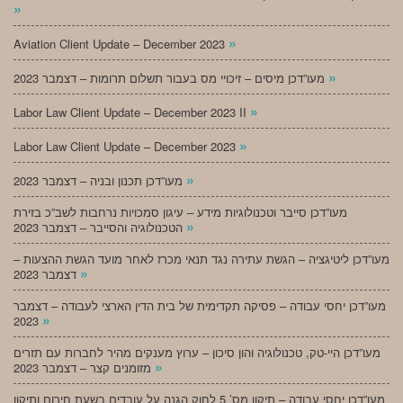
»
»
Aviation Client Update – December 2023
»
מעו”דכן מיסים – זיכויי מס בעבור תשלום תרומות – דצמבר 2023
»
Labor Law Client Update – December 2023 II
»
Labor Law Client Update – December 2023
»
מעו”דכן תכנון ובניה – דצמבר 2023
מעו”דכן סייבר וטכנולוגיות מידע – עיגון סמכויות נרחבות לשב”כ בזירת
»
הטכנולוגיה והסייבר – דצמבר 2023
מעו”דכן ליטיגציה – הגשת עתירה נגד תנאי מכרז לאחר מועד הגשת ההצעות –
»
דצמבר 2023
מעו”דכן יחסי עבודה – פסיקה תקדימית של בית הדין הארצי לעבודה – דצמבר
»
2023
מעו”דכן היי-טק, טכנולוגיה והון סיכון – ערוץ מענקים מהיר לחברות עם תזרים
»
מזומנים קצר – דצמבר 2023
מעו”דכן יחסי עבודה – תיקון מס’ 5 לחוק הגנה על עובדים בשעת חירום ותיקון