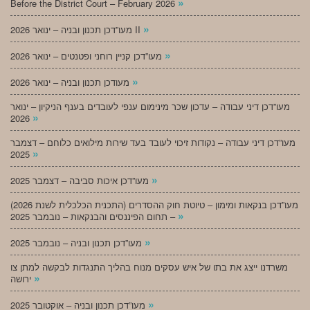
»
Before the District Court – February 2026
»
מעו”דכן תכנון ובניה – ינואר 2026 II
»
מעו”דכן קניין רוחני ופטנטים – ינואר 2026
»
מעודכן תכנון ובניה – ינואר 2026
מעו”דכן דיני עבודה – עדכון שכר מינימום ענפי לעובדים בענף הניקיון – ינואר
»
2026
מעו”דכן דיני עבודה – נקודות זיכוי לעובד בעד שירות מילואים כלוחם – דצמבר
»
2025
»
מעו”דכן איכות סביבה – דצמבר 2025
מעו”דכן בנקאות ומימון – טיוטת חוק ההסדרים (התכנית הכלכלית לשנת 2026)
»
– תחום הפיננסים והבנקאות – נובמבר 2025
»
מעו”דכן תכנון ובניה – נובמבר 2025
משרדנו ייצג את בתו של איש עסקים מנוח בהליך התנגדות לבקשה למתן צו
»
ירושה
»
מעו”דכן תכנון ובניה – אוקטובר 2025