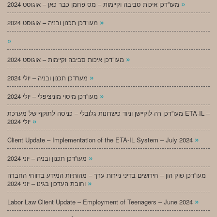
»
מעו”דכן איכות סביבה וקיימות – מס פחמן כבר כאן – אוגוסט 2024
»
מעו”דכן תכנון ובניה – אוגוסט 2024
»
»
מעו”דכן איכות סביבה וקיימות – אוגוסט 2024
»
מעו”דכן תכנון ובניה – יולי 2024
»
מעו”דכן מיסוי מוניציפלי – יולי 2024
מעו”דכן רה-לוקיישן וניוד כישרונות גלובלי – כניסה לתוקף של מערכת ETA-IL –
»
יולי 2024
»
Client Update – Implementation of the ETA-IL System – July 2024
»
מעו”דכן תכנון ובניה – יוני 2024
מעו”דכן שוק הון – חידושים בדיני ניירות ערך – מהותיות המידע בדווחי החברה
»
וחובת העדכון בגינו – יוני 2024
»
Labor Law Client Update – Employment of Teenagers – June 2024