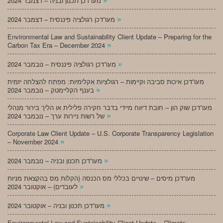
מעו”דכן תכנון ובניה – דצמבר 2024
»
מעו”דכן רגולציה פיננסית – דצמבר 2024
Environmental Law and Sustainability Client Update – Preparing for the
»
Carbon Tax Era – December 2024
»
מעו”דכן רגולציה פיננסית – נובמבר 2024
מעו”דכן איכות סביבה וקיימות – רגולציות אקלימיות: מפתח להצלחה יזמית
»
בענף הקליימטק – נובמבר 2024
מעו”דכן שוק הון – חובת דיווח מיידי בדבר חקירה פלילית או הליך בירור מנהלי
»
של רשות ניירות ערך – נובמבר 2024
Corporate Law Client Update – U.S. Corporate Transparency Legislation
»
– November 2024
»
מעו”דכן תכנון ובניה – נובמבר 2024
מעו”דכן מיסים – שינויים בכללי מס הכנסה (הקלות מס בהקצאת מניות
»
לעובדים) – אוקטובר 2024
»
מעו”דכן תכנון ובניה – אוקטובר 2024
Environmental Law and Sustainability Client Update – Climate