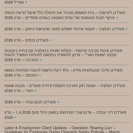
»
אפריל 2026
מעו”דכן ליטיגציה – בית המשפט מבהיר את תחולת כלל שיקול הדעת העסקי
»
והיקף חובת הנאמנות של ועדות השקעה בגופים מוסדיים – מרץ 2026
»
מעו”דכן רגולציה – תקנות שירותי תשלום (פטור מהוראות החוק) – מרץ 2026
»
מעו”דכן מיסים – מרץ 2026
מעו”דכן איכות סביבה וקיימות – הקלות זמניות ברגולציה סביבתית בעקבות
מבצע “שאגת הארי” – עדכון לתעשייה בהתאם להנחיות המשרד להגנת
»
הסביבה – מרץ 2026
מעו”דכן סייבר וטכנולוגיות מידע – גילוי דעת הרשות להגנת הפרטיות בנושא
»
הסכמה – מרץ 2026
מעו”דכן רגולציה – הצעת חוק הארכת תקופות ודחיית מועדים – מבצע שאגת
»
הארי – מרץ 2026
»
מעו”דכן תכנון ובניה – מרץ 2026
מעו”דכן דיני עבודה – עדכון שכר המינימום במשק החל מיום 1.4.2026 – מרץ
»
2026
Labor & Employment Client Updates – Operation ‘Roaring Lion’ –
Guidelines for Employers During Changing Safety Policies – March