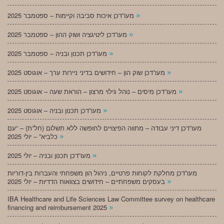
»
מעו”דכן איכות סביבה וקיימות – ספטמבר 2025
»
מעו”דכן ליטיגציה ושוק ההון – ספטמבר 2025
»
מעו”דכן תכנון ובניה – ספטמבר 2025
»
מעו”דכן שוק הון – חידושים בדיני ניירות ערך – אוגוסט 2025
»
מעו”דכן מיסים – נוהל גילוי מרצון – הוראת שעה – אוגוסט 2025
»
מעו”דכן תכנון ובניה – אוגוסט 2025
מעו”דכן דיני עבודה – מתווה הפיצויים לחופשה ללא תשלום (חל”ת) – “עם
»
כלביא” – יולי 2025
»
מעו”דכן תכנון ובניה – יולי 2025
מעו”דכן מחלקת לקוחות פרטיים, ניהול הון משפחתי והעברות בין-דוריות
»
בעסקים משפחתיים – חידושים בצוואות הדדיות – יולי 2025
IBA Healthcare and Life Sciences Law Committee survey on healthcare
»
financing and reimbursement 2025