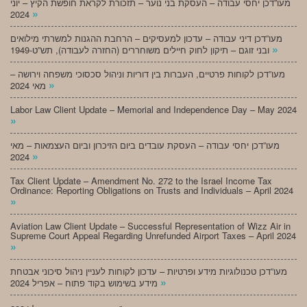
מעו”דכן יחסי עבודה – העסקת בני נוער – תזכורת לקראת חופשת הקיץ – יוני
»
2024
מעו”דכן דיני עבודה – עדכון למעסיקים – הרחבת ההגנות למשרתי מילואים
»
ובני זוגם – תיקון לחוק חיילים משוחררים (החזרה לעבודה), תש”ט-1949
מעו”דכן לקוחות פרטיים, העברות בין דוריות וניהול סכסוכי משפחה וירושה –
»
מאי 2024
Labor Law Client Update – Memorial and Independence Day – May 2024
»
מעו”דכן יחסי עבודה – העסקת עובדים ביום הזיכרון וביום העצמאות – מאי
»
2024
Tax Client Update – Amendment No. 272 to the Israel Income Tax
Ordinance: Reporting Obligations on Trusts and Individuals – April 2024
»
Aviation Law Client Update – Successful Representation of Wizz Air in
Supreme Court Appeal Regarding Unrefunded Airport Taxes – April 2024
»
מעו”דכן טכנולוגיות מידע ופרטיות – עדכון לקוחות לעניין ניהול סיכוני אבטחת
»
מידע בשימוש בקוד פתוח – אפריל 2024