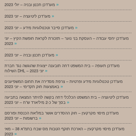
»
מעו”דכן תכנון ובניה – יולי 2023
»
מעו”דכן ליטיגציה – יוני 2023
»
מעו”דכן סייבר וטכנולוגיות מידע – יוני 2023
מעו”דכן יחסי עבודה – העסקת בני נוער – תזכורת לקראת חופשת הקיץ – יוני
»
2023
»
מעו”דכן תכנון ובניה – יוני 2023
מעו”דכן תעופה – בית המשפט דחה תובענה ייצוגית שהוגשה נגד חברת
»
השילוח DHL – יוני 2023
מעו”דכן טכנולוגיות מידע ופרטיות – צרפת מסדירה את תחום המשפיענים
»
באמצעות חוק תקדימי – יוני 2023
מעו”דכן ליטיגציה – בית המשפט הכלכלי דחה בקשה להיתר המצאה בתביעה
»
בסך של כ-2 מיליארד ש”ח – יוני 2023
מעו”דכן מיסוי מקרקעין – חוק ההסדרים אושר במליאת הכנסת ופורסם
»
ברשומות – יוני 2023
מעו”דכן מיסוי מקרקעין – הארכת תוקף הטבות מס שבח בתמ”א 38 – מאי
»
2023