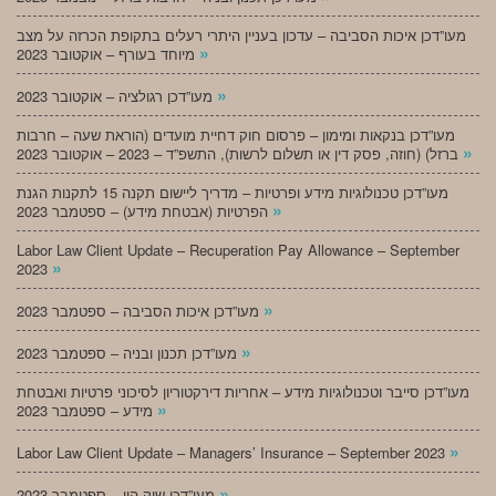
מעו”דכן איכות הסביבה – עדכון בעניין היתרי רעלים בתקופת הכרזה על מצב
»
מיוחד בעורף – אוקטובר 2023
»
מעו”דכן רגולציה – אוקטובר 2023
מעו”דכן בנקאות ומימון – פרסום חוק דחיית מועדים (הוראת שעה – חרבות
»
ברזל) (חוזה, פסק דין או תשלום לרשות), התשפ”ד – 2023 – אוקטובר 2023
מעו”דכן טכנולוגיות מידע ופרטיות – מדריך ליישום תקנה 15 לתקנות הגנת
»
הפרטיות (אבטחת מידע) – ספטמבר 2023
Labor Law Client Update – Recuperation Pay Allowance – September
»
2023
»
מעו”דכן איכות הסביבה – ספטמבר 2023
»
מעו”דכן תכנון ובניה – ספטמבר 2023
מעו”דכן סייבר וטכנולוגיות מידע – אחריות דירקטוריון לסיכוני פרטיות ואבטחת
»
מידע – ספטמבר 2023
»
Labor Law Client Update – Managers’ Insurance – September 2023
»
מעו”דכן שוק הון – ספטמבר 2023