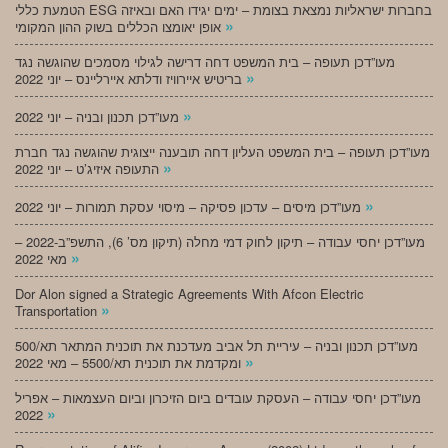
הטמעת כללי ESG בחברות ישראליות נמצאת בצומת – ימים יגידו האם ובאיזה
»
אופן יאומצו הכללים בשוק ההון המקומי
מעו”דכן תעופה – בית המשפט דחה דרישה לגילוי מסמכים שהוגשה נגד
»
בריטיש איירוויז ודלתא איירליינס – יוני 2022
»
מעו”דכן תכנון ובניה – יוני 2022
מעו”דכן תעופה – בית המשפט העליון דחה תובענה ייצוגית שהוגשה נגד חברת
»
התעופה איזיג’ט – יוני 2022
»
מעו”דכן מיסים – עדכון פסיקה – מיסוי עסקת תמורות – יוני 2022
מעו”דכן יחסי עבודה – תיקון לחוק דמי מחלה (תיקון מס’ 6), התשפ”ב-2022 –
»
מאי 2022
Dor Alon signed a Strategic Agreements With Afcon Electric
»
Transportation
מעו”דכן תכנון ובניה – עיריית תל אביב מעדכנת את תוכנית המתאר תא/500
»
ומקדמת את תוכנית תא/5500 – מאי 2022
מעו”דכן יחסי עבודה – העסקת עובדים ביום הזיכרון וביום העצמאות – אפריל
»
2022