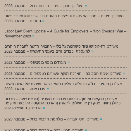
»
מעו”דכן תכנון ובניה – חרבות ברזל – נובמבר 2023
מעו”דכן מיסים – מתווי המענקים והפיצויים השונים כפי שפורסמו על ידי רשות
»
המסים – נובמבר 2023
Labor Law Client Update – A Guide for Employers – “Iron Swords” War –
»
November 2023
מעו”דכן רה-לוקיישן וניוד כישרונות גלובלי – הקצאה חדשה לקבלת היתרים
»
להעסקת עובדים זרים בענפי התעשייה – נובמבר 2023
»
מעו”דכן מיסוי מוניציפלי – נובמבר 2023
»
מעו”דכן איכות הסביבה – הארכת תוקף אישורים רגולטוריים – נובמבר 2023
מעו”דכן מיסים – דנ”א ביהמ”ש העליון בנושא רכישה עצמית של מניות שאינה
»
פרו-ראטה – נובמבר 2023
מעו”דכן בנקאות ומימון – פרסום צו דחיית מועדים (הוראת שעה – חרבות
ברזל) (חוזה, פסק דין או תשלום לרשות) (הארכת התקופה הקובעת ותקופת
»
הדחייה), התשפ”ד-2023
»
מעו”דכן יחסי עבודה – מלחמת חרבות ברזל – נובמבר 2023
»
מעו”דכן תכנון ובניה – חרבות ברזל – נובמבר 2023