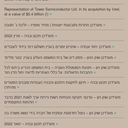
Representation of Tower Semiconductor Ltd. in its acquisition by Intel,
»
at a value of $5.4 billion (!)
»
מעו”דכן תחרות ותובענות ייצוגיות | מחיר מופרז – זליכה נ’ תנובה
»
מעו”דכן תכנון ובניה – מרץ 2022
»
מעו”דכן יחסי עבודה – שינויים זמניים בעניין תשלום דמי בידוד לעובדים
»
‘מעו”דכן שוק ההון – פסק דינו של בית המשפט העליון בעניין ‘בטר פלייס
מעו”דכן שוק הון – תנועת המטוטלת נעצרה – בית המשפט הכריע ביחס לכל
»
החברות הדואליות: על כללי האחריות לדיווח יחול הדין הזר
מעו”דכן תכנון ובניה – תיקון לתקנות התכנון והבניה (עבודות ומבנים הפטורים
»
מהיתר)
מעו”דכן שוק הון – עדכוני חקיקה והנחיות רשות ניירות ערך לשנת 2021 בדבר
»
הדוחות התקופתיים
»
מעו”דכן שוק הון – ניצול הזדמנות עסקית של חברה בידי נושא משרה בה
»
מעו”דכן תכנון ובניה – ינואר 2022