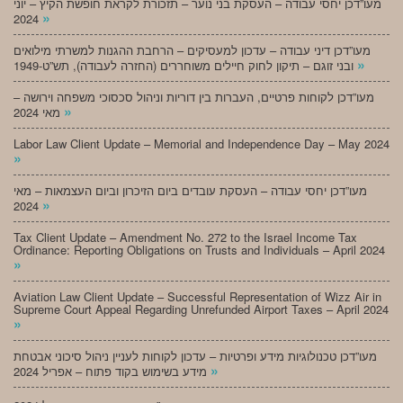
מעו”דכן יחסי עבודה – העסקת בני נוער – תזכורת לקראת חופשת הקיץ – יוני
»
2024
מעו”דכן דיני עבודה – עדכון למעסיקים – הרחבת ההגנות למשרתי מילואים
»
ובני זוגם – תיקון לחוק חיילים משוחררים (החזרה לעבודה), תש”ט-1949
מעו”דכן לקוחות פרטיים, העברות בין דוריות וניהול סכסוכי משפחה וירושה –
»
מאי 2024
Labor Law Client Update – Memorial and Independence Day – May 2024
»
מעו”דכן יחסי עבודה – העסקת עובדים ביום הזיכרון וביום העצמאות – מאי
»
2024
Tax Client Update – Amendment No. 272 to the Israel Income Tax
Ordinance: Reporting Obligations on Trusts and Individuals – April 2024
»
Aviation Law Client Update – Successful Representation of Wizz Air in
Supreme Court Appeal Regarding Unrefunded Airport Taxes – April 2024
»
מעו”דכן טכנולוגיות מידע ופרטיות – עדכון לקוחות לעניין ניהול סיכוני אבטחת
»
מידע בשימוש בקוד פתוח – אפריל 2024