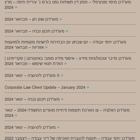
מעו”דכן מיסוי מוניציפלי – פסק דין תשתיות נפט בע”מ נ’ עיריית חיפה – מרץ
»
2024
»
מעו”דכן שוק הון – פברואר 2024
»
מעו”דכן תכנון ובניה – פברואר 2024
מעו”דכן יחסי עבודה – יום שבתון יום הבחירות לרשויות מקומיות ולמועצות
»
אזוריות – פברואר 2024
מעו”דכן סייבר וטכנולוגיות מידע – איסוף מידע פומבי באינטרנט | סקרייפינג |
»
הפרת תנאי שימוש – פברואר 2024
»
מעו”דכן ליטיגציה – ינואר 2024 II
»
Corporate Law Client Update – January 2024
»
מעו”דכן תכנון ובניה – ינואר 2024
מעו”דכן רגולציה – צו הארכת תקופות ודחיית מועדים התשפ”ד-2024 – ינואר
»
2024
»
מעו”דכן ליטיגציה – ינואר 2024
מעו”דכן יחסי עבודה – תקנות להגברת האכיפה של דיני עבודה – דצמבר 2023