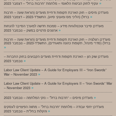
»
עקיף לחוק הביטוח הלאומי – מלחמת “חרבות ברזל” – דצמבר 2023
מעו”דכן מיסים – חוק הארכת תקופות ודחיית מועדים (הוראת שעה – חרבות
»
ברזל) (הליכי מס ומענקי סיוע), התשפ”ד-2023 – דצמבר 2023
מעו”דכן סייבר וטכנולוגיות מידע – סמכות חדשה למערך הסייבר להנחות
»
ארגונים פרטיים במשק – נובמבר 2023
מעו”דכן רגולציה – חוק הארכת תקופות ודחיית מועדים (הוראת שעה – חרבות
ברזל) (סדרי מינהל, תקופות כהונה ותאגידים), התשפ”ד-2023 – נובמבר 2023
»
מעו”דכן שוק הון – הארכת תקופות ודחיית מועדים הקבועים בחוק החברות –
»
נובמבר 2023
Labor Law Client Update – A Guide for Employers III – “Iron Swords”
»
War – November 2023
Labor Law Client Update – A Guide for Employers II – “Iron Swords” War
»
– November 2023
»
מעו”דכן מיסים – “חרבות ברזל” – נזקי המלחמה – נובמבר 2023
מעו”דכן יחסי עבודה – מלחמת “חרבות ברזל” – מתווה הפיצויים לעסקים
»
והקלות בחל”ת – נובמבר 2023