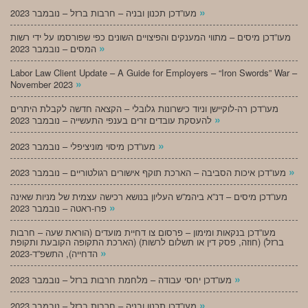
»
מעו”דכן תכנון ובניה – חרבות ברזל – נובמבר 2023
מעו”דכן מיסים – מתווי המענקים והפיצויים השונים כפי שפורסמו על ידי רשות
»
המסים – נובמבר 2023
Labor Law Client Update – A Guide for Employers – “Iron Swords” War –
»
November 2023
מעו”דכן רה-לוקיישן וניוד כישרונות גלובלי – הקצאה חדשה לקבלת היתרים
»
להעסקת עובדים זרים בענפי התעשייה – נובמבר 2023
»
מעו”דכן מיסוי מוניציפלי – נובמבר 2023
»
מעו”דכן איכות הסביבה – הארכת תוקף אישורים רגולטוריים – נובמבר 2023
מעו”דכן מיסים – דנ”א ביהמ”ש העליון בנושא רכישה עצמית של מניות שאינה
»
פרו-ראטה – נובמבר 2023
מעו”דכן בנקאות ומימון – פרסום צו דחיית מועדים (הוראת שעה – חרבות
ברזל) (חוזה, פסק דין או תשלום לרשות) (הארכת התקופה הקובעת ותקופת
»
הדחייה), התשפ”ד-2023
»
מעו”דכן יחסי עבודה – מלחמת חרבות ברזל – נובמבר 2023
»
מעו”דכן תכנון ובניה – חרבות ברזל – נובמבר 2023