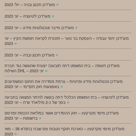
»
מעו”דכן תכנון ובניה – יולי 2023
»
מעו”דכן ליטיגציה – יוני 2023
»
מעו”דכן סייבר וטכנולוגיות מידע – יוני 2023
מעו”דכן יחסי עבודה – העסקת בני נוער – תזכורת לקראת חופשת הקיץ – יוני
»
2023
»
מעו”דכן תכנון ובניה – יוני 2023
מעו”דכן תעופה – בית המשפט דחה תובענה ייצוגית שהוגשה נגד חברת
»
השילוח DHL – יוני 2023
מעו”דכן טכנולוגיות מידע ופרטיות – צרפת מסדירה את תחום המשפיענים
»
באמצעות חוק תקדימי – יוני 2023
מעו”דכן ליטיגציה – בית המשפט הכלכלי דחה בקשה להיתר המצאה בתביעה
»
בסך של כ-2 מיליארד ש”ח – יוני 2023
מעו”דכן מיסוי מקרקעין – חוק ההסדרים אושר במליאת הכנסת ופורסם
»
ברשומות – יוני 2023
מעו”דכן מיסוי מקרקעין – הארכת תוקף הטבות מס שבח בתמ”א 38 – מאי
»
2023