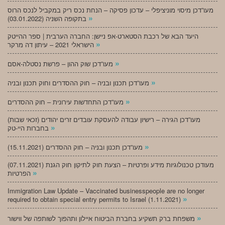
מעו”דכן מיסוי מוניציפלי – עדכון פסיקה – הנחת נכס ריק במקביל לנכס הרוס
»
בתקופה השניה (03.01.2022)
היעד הבא של רכבת הסטארט-אפ ניישן: החברה הערבית | ספר ההייטק
»
הישראלי 2021 – עיתון דה מרקר
»
מעו”דכן שוק ההון – פרשת נסטלה-אסם
»
מעו”דכן תכנון ובניה – חוק ההסדרים וחוק תכנון ובניה
»
מעו”דכן התחדשות עירונית – חוק ההסדרים
מעו”דכן הגירה – רישיון עבודה להעסקת עובדים זרים יהודים (זכאי שבות)
»
בחברות היי-טק
»
מעו”דכן תכנון ובניה – חוק ההסדרים (15.11.2021)
(07.11.2021) מעודכן טכנולוגיות מידע ופרטיות – הצעת חוק לתיקון חוק הגנת
»
הפרטיות
Immigration Law Update – Vaccinated businesspeople are no longer
»
required to obtain special entry permits to Israel (1.11.2021)
»
משפחת ברק תשקיע בחברת הביטוח איילון ותהפוך לשותפה של ווישור