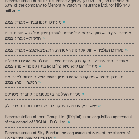
Representation of Alifim Insurance Agency (2002) Ltd., on the sale of
50% of the company to Menora Mivtachim Insurance Ltd. for NIS 140
»
million
»
מעו”דכן תכנון ובניה – אפריל 2022
מעו”דכן שוק הון – חוק שכר שווה לעובדת ולעובד (תיקון מס’ 6) – חובות דיווח
»
חדשות – אפריל 2022
»
מעו”דכן רגולציה – חוק עקרונות האסדרה, התשפ”ב-2021 – אפריל 2022
מעו”דכן יחסי עבודה – תיקון חוק עבודת נשים – תחולה על הורים המגדלים
»
את ילדיהם ללא סיוע של בן או בת זוג נוסף – מרץ 2022
מעו”דכן מיסים – פסיקת ביהמ”ש העליון בנושא הוצאות פיתוח לצרכי מס
»
רכישה – מרץ 2022
»
מכירת השליטה בגסטטנרטק לחברת מטריקס
»
ייצוג רפק אנרגיה בעסקה לרכישת שתי חברות מידי דלק
Representation of Icon Group Ltd. (iDigital) in an acquisition agreement
»
of the control of VISUAL D.G. Ltd.
Representation of Sky Fund in the acquisition of 50% of the shares of
»
Dolce Vita Way of Life Ltd.