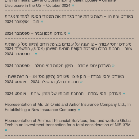
»
Disclosure in the US – October 2024
מעו”דכן שוק הון – רשות ניירות ערך מגדירה את תפקידי הנאמן למחזיקי אגרות
»
חוב – אוקטובר 2024
»
מעו”דכן תכנון ובניה – ספטמבר 2024
מעו”דכן יחסי עבודה – צו הגנה על עובדים בשעת חירום (תיקון מס’ 5 והוראת
שעה – חרבות ברזל) (הארכת תקופת הוראת השעה) (מס’ 3), התשפ״ד-2024
»
– ספטמבר 2024
»
מעו”דכן יחסי עבודה – תיקון תקנות דמי מחלה – ספטמבר 2024
מעו”דכן יחסי עבודה – חוק פיצויי פיטורים (תיקון מס’ 34 – הוראת שעה –
»
חרבות ברזל), התשפ”ד-2024 – אוגוסט 2024
»
מעו”דכן יחסי עבודה – הרחבת חובותיו של מזמין שירות – אוגוסט 2024
Representation of Mr. Uri Omid and Ankor Insurance Company Ltd., in
»
Establishing a New Insurance Company
Representation of AmTrust Financial Services, Inc. and weSure Global
Tech in an investment transaction for a total consideration of NIS 37M
»