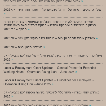
»
האם עולם המשקיעים הכשירים ייפתח לישראלים רבים יותר?
מעו”דכן מיסים – סיווגו של יחיד כ”תושב ישראל” – תזכיר חוק חדש – יולי 2025
»
מעו”דכן מחלקת לקוחות פרטיים, ניהול הון משפחתי והעברות בין-דוריות
בעסקים משפחתיים ומחלקת מיסים – חלוקת דיבידנד לשם ביצוע הסכמי
»
חלוקה – יולי 2025
»
מעו”דכן איכות סביבה וקיימות – הוראת ניהול בנקאי תקין 345 – יוני 2025
»
מעו”דכן תכנון ובניה – יוני 2025
מעו”דכן יחסי עבודה – הגדרת המושג “משק חיוני” – מלחמת “עם כלביא” – יוני
»
2025
Labor & Employment Client Updates – General Permit for Extended
»
Working Hours – Operation Rising Lion – June 2025
Labor & Employment Client Updates – Guidelines for Employers –
»
Operation Rising Lion – June 2025
מעו”דכן יחסי עבודה – היתר כללי להעסקה בשעות נוספות “עם כלביא” – יוני
»
2025
»
מעו”דכן יחסי עבודה – הנחיות למעסיקים – “עם כלביא” – יוני 2025