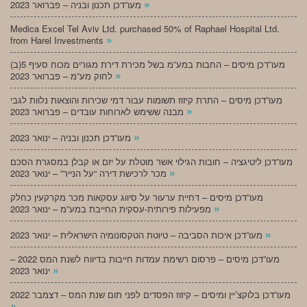
»
מעו”דכן תכנון ובניה – פברואר 2023
Medica Excel Tel Aviv Ltd. purchased 50% of Raphael Hospital Ltd.
»
from Harel Investments
מעו”דכן מיסים – החבות במע”מ בשל מכירת דירת מגורים מכוח סעיף 5(ב)
»
לחוק מע”מ – פברואר 2023
מעו”דכן מיסים – התרת קיזוז תשומות עבור דמי שכירות והוצאות נלוות לגבי
»
מבנה ששימש לארוחות עובדים – פברואר 2023
»
מעו”דכן תכנון ובניה – ינואר 2023
מעו”דכן ליטיגציה – חובות הגילוי אשר מוטלת על יזם או קבלן במסגרת הסכם
»
מכר לרכישת דירה “על הנייר” – ינואר 2023
מעו”דכן מיסים – דחיית ערעור על סיווג עסקאות מכר מקרקעין כחלק
»
מפעילות פירותית-עסקית החייבת במע”מ – ינואר 2023
»
מעו”דכן איכות הסביבה – טיוטת הטקסונומיה הישראלית – ינואר 2023
מעו”דכן מיסים – פרסום רשימת עמדות חייבות בדיווח לשנת המס 2022 –
»
ינואר 2023
מעו”דכן בלוקצ’יין ומיסים – קיזוז הפסדים לפני תום שנת המס – דצמבר 2022
»