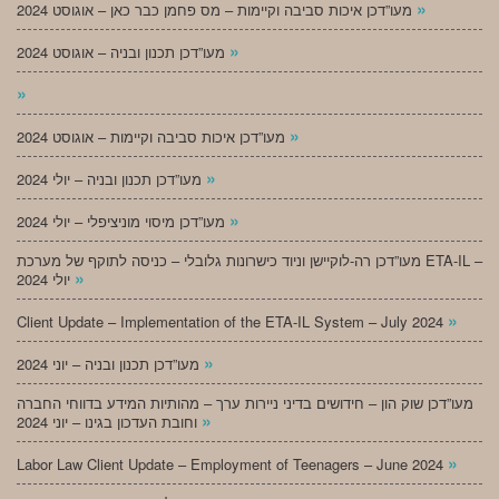
»
מעו”דכן איכות סביבה וקיימות – מס פחמן כבר כאן – אוגוסט 2024
»
מעו”דכן תכנון ובניה – אוגוסט 2024
»
»
מעו”דכן איכות סביבה וקיימות – אוגוסט 2024
»
מעו”דכן תכנון ובניה – יולי 2024
»
מעו”דכן מיסוי מוניציפלי – יולי 2024
מעו”דכן רה-לוקיישן וניוד כישרונות גלובלי – כניסה לתוקף של מערכת ETA-IL –
»
יולי 2024
»
Client Update – Implementation of the ETA-IL System – July 2024
»
מעו”דכן תכנון ובניה – יוני 2024
מעו”דכן שוק הון – חידושים בדיני ניירות ערך – מהותיות המידע בדווחי החברה
»
וחובת העדכון בגינו – יוני 2024
»
Labor Law Client Update – Employment of Teenagers – June 2024