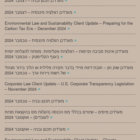
מעו”דכן תכנון ובניה – דצמבר 2024
»
מעו”דכן רגולציה פיננסית – דצמבר 2024
Environmental Law and Sustainability Client Update – Preparing for the
»
Carbon Tax Era – December 2024
»
מעו”דכן רגולציה פיננסית – נובמבר 2024
מעו”דכן איכות סביבה וקיימות – רגולציות אקלימיות: מפתח להצלחה יזמית
»
בענף הקליימטק – נובמבר 2024
מעו”דכן שוק הון – חובת דיווח מיידי בדבר חקירה פלילית או הליך בירור מנהלי
»
של רשות ניירות ערך – נובמבר 2024
Corporate Law Client Update – U.S. Corporate Transparency Legislation
»
– November 2024
»
מעו”דכן תכנון ובניה – נובמבר 2024
מעו”דכן מיסים – שינויים בכללי מס הכנסה (הקלות מס בהקצאת מניות
»
לעובדים) – אוקטובר 2024
»
מעו”דכן תכנון ובניה – אוקטובר 2024
Environmental Law and Sustainability Client Update – Climate