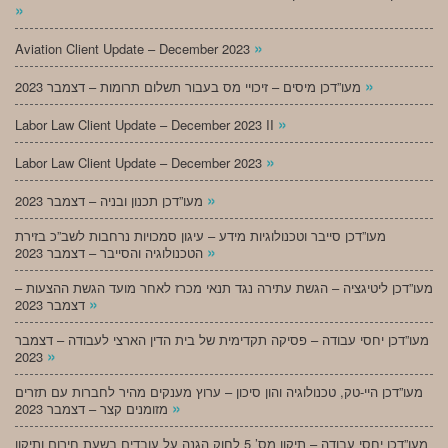
»
»
Aviation Client Update – December 2023
»
מעו”דכן מיסים – זיכויי מס בעבור תשלום תרומות – דצמבר 2023
»
Labor Law Client Update – December 2023 II
»
Labor Law Client Update – December 2023
»
מעו”דכן תכנון ובניה – דצמבר 2023
מעו”דכן סייבר וטכנולוגיות מידע – עיגון סמכויות נרחבות לשב”כ בזירת
»
הטכנולוגיה והסייבר – דצמבר 2023
מעו”דכן ליטיגציה – הגשת עתירה נגד תנאי מכרז לאחר מועד הגשת ההצעות –
»
דצמבר 2023
מעו”דכן יחסי עבודה – פסיקה תקדימית של בית הדין הארצי לעבודה – דצמבר
»
2023
מעו”דכן היי-טק, טכנולוגיה והון סיכון – ערוץ מענקים מהיר לחברות עם תזרים
»
מזומנים קצר – דצמבר 2023
מעו”דכן יחסי עבודה – תיקון מס’ 5 לחוק הגנה על עובדים בשעת חירום ותיקון