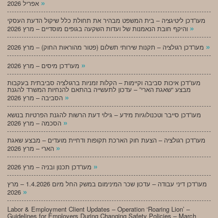
»
אפריל 2026
מעו”דכן ליטיגציה – בית המשפט מבהיר את תחולת כלל שיקול הדעת העסקי
»
והיקף חובת הנאמנות של ועדות השקעה בגופים מוסדיים – מרץ 2026
»
מעו”דכן רגולציה – תקנות שירותי תשלום (פטור מהוראות החוק) – מרץ 2026
»
מעו”דכן מיסים – מרץ 2026
מעו”דכן איכות סביבה וקיימות – הקלות זמניות ברגולציה סביבתית בעקבות
מבצע “שאגת הארי” – עדכון לתעשייה בהתאם להנחיות המשרד להגנת
»
הסביבה – מרץ 2026
מעו”דכן סייבר וטכנולוגיות מידע – גילוי דעת הרשות להגנת הפרטיות בנושא
»
הסכמה – מרץ 2026
מעו”דכן רגולציה – הצעת חוק הארכת תקופות ודחיית מועדים – מבצע שאגת
»
הארי – מרץ 2026
»
מעו”דכן תכנון ובניה – מרץ 2026
מעו”דכן דיני עבודה – עדכון שכר המינימום במשק החל מיום 1.4.2026 – מרץ
»
2026
Labor & Employment Client Updates – Operation ‘Roaring Lion’ –
Guidelines for Employers During Changing Safety Policies – March