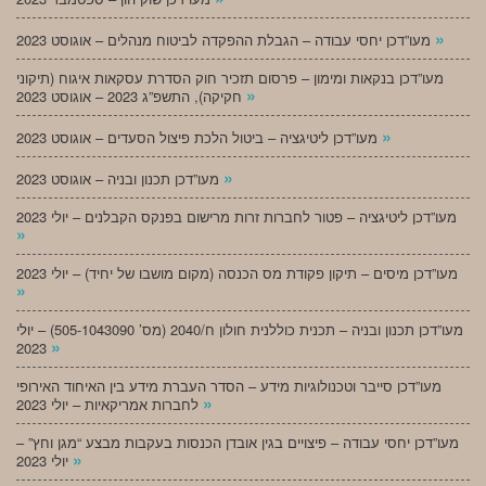
»
מעו”דכן יחסי עבודה – הגבלת ההפקדה לביטוח מנהלים – אוגוסט 2023
מעו”דכן בנקאות ומימון – פרסום תזכיר חוק הסדרת עסקאות איגוח (תיקוני
»
חקיקה), התשפ”ג 2023 – אוגוסט 2023
»
מעו”דכן ליטיגציה – ביטול הלכת פיצול הסעדים – אוגוסט 2023
»
מעו”דכן תכנון ובניה – אוגוסט 2023
מעו”דכן ליטיגציה – פטור לחברות זרות מרישום בפנקס הקבלנים – יולי 2023
»
מעו”דכן מיסים – תיקון פקודת מס הכנסה (מקום מושבו של יחיד) – יולי 2023
»
מעו”דכן תכנון ובניה – תכנית כוללנית חולון ח/2040 (מס’ 505-1043090) – יולי
»
2023
מעו”דכן סייבר וטכנולוגיות מידע – הסדר העברת מידע בין האיחוד האירופי
»
לחברות אמריקאיות – יולי 2023
מעו”דכן יחסי עבודה – פיצויים בגין אובדן הכנסות בעקבות מבצע “מגן וחץ” –
»
יולי 2023