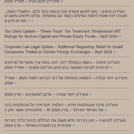
»
מעו”דכן תכנון ובניה – אפריל 2024
;מעו”דכן מיסים – חוק לתיקון פקודת מס הכנסה (מס’ 272), התשפ”ד-2024:
חובות דיווח שונות לרשות המיסים בקשר עם נאמנויות, עולים חדשים ותושבים
»
חוזרים ותיקים –
Tax Client Update – “Green Track” Tax Treatment: Streamlined VAT
»
Rulings for Venture Capital and Private Equity Funds – April 2024
Corporate Law Legal Update – Additional Regulatory Relief for Israeli
»
Companies Traded on Certain Foreign Exchanges – April 2024
מעו”דכן מיסים – בקשה במסלול ירוק: חיוב במס ערך מוסף של שירותים
»
הניתנים לקרנות השקעה בהון סיכון ופרייבט אקוויטי – אפריל 2024
מעו”דכן יחסי עבודה – הקפאה והפחתה של דמי הבראה לשנת 2024 – אפריל
»
2024
»
מעו”דכן יחסי עבודה – עדכון למעסיקים – מרץ 2024
מעו”דכן סייבר וטכנולוגיות מידע – רגולציה תקדימית על טכנולוגיות בינה
»
מלאכותית: אושר חוק ה – AI של האיחוד האירופי – מרץ 2024
מעו”דכן ליטיגציה – חוק בוררות חדש משנה את הכללים לניהול הליכי בוררות
»
מסחרית בין-לאומית בישראל – מרץ 2024