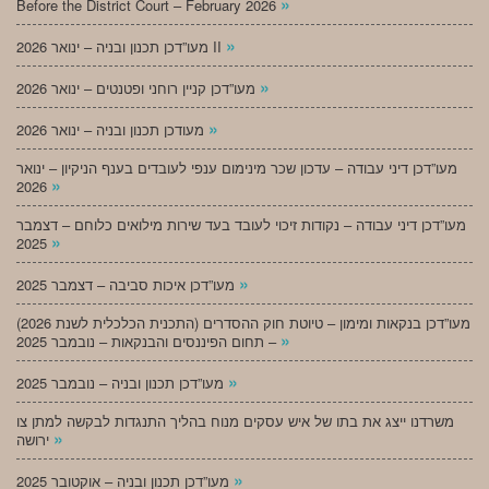
»
Before the District Court – February 2026
»
מעו”דכן תכנון ובניה – ינואר 2026 II
»
מעו”דכן קניין רוחני ופטנטים – ינואר 2026
»
מעודכן תכנון ובניה – ינואר 2026
מעו”דכן דיני עבודה – עדכון שכר מינימום ענפי לעובדים בענף הניקיון – ינואר
»
2026
מעו”דכן דיני עבודה – נקודות זיכוי לעובד בעד שירות מילואים כלוחם – דצמבר
»
2025
»
מעו”דכן איכות סביבה – דצמבר 2025
מעו”דכן בנקאות ומימון – טיוטת חוק ההסדרים (התכנית הכלכלית לשנת 2026)
»
– תחום הפיננסים והבנקאות – נובמבר 2025
»
מעו”דכן תכנון ובניה – נובמבר 2025
משרדנו ייצג את בתו של איש עסקים מנוח בהליך התנגדות לבקשה למתן צו
»
ירושה
»
מעו”דכן תכנון ובניה – אוקטובר 2025