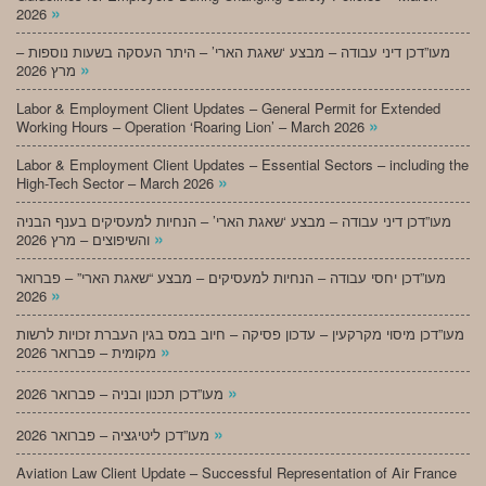
»
2026
מעו”דכן דיני עבודה – מבצע ‘שאגת הארי’ – היתר העסקה בשעות נוספות –
»
מרץ 2026
Labor & Employment Client Updates – General Permit for Extended
»
Working Hours – Operation ‘Roaring Lion’ – March 2026
Labor & Employment Client Updates – Essential Sectors – including the
»
High-Tech Sector – March 2026
מעו”דכן דיני עבודה – מבצע ‘שאגת הארי’ – הנחיות למעסיקים בענף הבניה
»
והשיפוצים – מרץ 2026
מעו”דכן יחסי עבודה – הנחיות למעסיקים – מבצע “שאגת הארי” – פברואר
»
2026
מעו”דכן מיסוי מקרקעין – עדכון פסיקה – חיוב במס בגין העברת זכויות לרשות
»
מקומית – פברואר 2026
»
מעו”דכן תכנון ובניה – פברואר 2026
»
מעו”דכן ליטיגציה – פברואר 2026
Aviation Law Client Update – Successful Representation of Air France