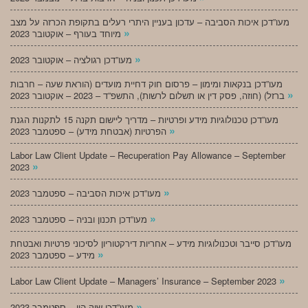
מעו”דכן איכות הסביבה – עדכון בעניין היתרי רעלים בתקופת הכרזה על מצב
»
מיוחד בעורף – אוקטובר 2023
»
מעו”דכן רגולציה – אוקטובר 2023
מעו”דכן בנקאות ומימון – פרסום חוק דחיית מועדים (הוראת שעה – חרבות
»
ברזל) (חוזה, פסק דין או תשלום לרשות), התשפ”ד – 2023 – אוקטובר 2023
מעו”דכן טכנולוגיות מידע ופרטיות – מדריך ליישום תקנה 15 לתקנות הגנת
»
הפרטיות (אבטחת מידע) – ספטמבר 2023
Labor Law Client Update – Recuperation Pay Allowance – September
»
2023
»
מעו”דכן איכות הסביבה – ספטמבר 2023
»
מעו”דכן תכנון ובניה – ספטמבר 2023
מעו”דכן סייבר וטכנולוגיות מידע – אחריות דירקטוריון לסיכוני פרטיות ואבטחת
»
מידע – ספטמבר 2023
»
Labor Law Client Update – Managers’ Insurance – September 2023
»
מעו”דכן שוק הון – ספטמבר 2023