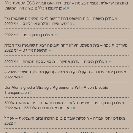
הטמעת כללי ESG בחברות ישראליות נמצאת בצומת – ימים יגידו האם ובאיזה
»
אופן יאומצו הכללים בשוק ההון המקומי
מעו”דכן תעופה – בית המשפט דחה דרישה לגילוי מסמכים שהוגשה נגד
»
בריטיש איירוויז ודלתא איירליינס – יוני 2022
»
מעו”דכן תכנון ובניה – יוני 2022
מעו”דכן תעופה – בית המשפט העליון דחה תובענה ייצוגית שהוגשה נגד חברת
»
התעופה איזיג’ט – יוני 2022
»
מעו”דכן מיסים – עדכון פסיקה – מיסוי עסקת תמורות – יוני 2022
מעו”דכן יחסי עבודה – תיקון לחוק דמי מחלה (תיקון מס’ 6), התשפ”ב-2022 –
»
מאי 2022
Dor Alon signed a Strategic Agreements With Afcon Electric
»
Transportation
מעו”דכן תכנון ובניה – עיריית תל אביב מעדכנת את תוכנית המתאר תא/500
»
ומקדמת את תוכנית תא/5500 – מאי 2022
מעו”דכן יחסי עבודה – העסקת עובדים ביום הזיכרון וביום העצמאות – אפריל
»
2022