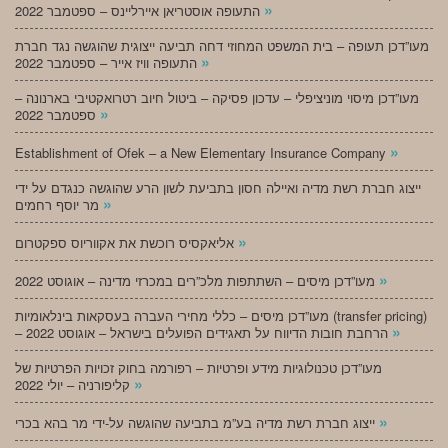
»
התעופה אוסטריאן איירליינס – ספטמבר 2022
מעו”דכן תעופה – בית המשפט המחוזי דחה תביעה ייצוגית שהוגשה נגד חברת
»
התעופה וויז אייר – ספטמבר 2022
מעו”דכן מיסוי מוניציפלי – עדכון פסיקה – ביטול חיוב רטרואקטיבי בארנונה –
»
ספטמבר 2022
»
Establishment of Ofek – a New Elementary Insurance Company
ייצוג חברת רשת מדיה ואיילה חסון בתביעת לשון הרע שהוגשה כנגדם על ידי
»
מר יוסף רחמים
»
אליאקסיס רוכשת את אקווריוס ספקטרום
»
מעו”דכן מיסים – השתתפות מלכ”רים במכרזי מדינה – אוגוסט 2022
מעו”דכן מיסים – כללי מחירי העברה בעסקאות בינלאומיות (transfer pricing)
»
– הרחבת חובות הדיווח על תאגידים הפועלים בישראל – אוגוסט 2022
מעו”דכן טכנולוגיות מידע ופרטיות – רפורמה בחוק זכויות הפרטיות של
»
קליפורניה – יולי 2022
»
ייצוג חברת רשת מדיה בע”מ בתביעה שהוגשה על-ידי מר בהא בכרי