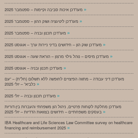
»
מעו”דכן איכות סביבה וקיימות – ספטמבר 2025
»
מעו”דכן ליטיגציה ושוק ההון – ספטמבר 2025
»
מעו”דכן תכנון ובניה – ספטמבר 2025
»
מעו”דכן שוק הון – חידושים בדיני ניירות ערך – אוגוסט 2025
»
מעו”דכן מיסים – נוהל גילוי מרצון – הוראת שעה – אוגוסט 2025
»
מעו”דכן תכנון ובניה – אוגוסט 2025
מעו”דכן דיני עבודה – מתווה הפיצויים לחופשה ללא תשלום (חל”ת) – “עם
»
כלביא” – יולי 2025
»
מעו”דכן תכנון ובניה – יולי 2025
מעו”דכן מחלקת לקוחות פרטיים, ניהול הון משפחתי והעברות בין-דוריות
»
בעסקים משפחתיים – חידושים בצוואות הדדיות – יולי 2025
IBA Healthcare and Life Sciences Law Committee survey on healthcare
»
financing and reimbursement 2025