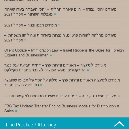
מעו”דכן יחסי עבודה – ‘היום שאחרי החל”ת’ – יחסי העבודה בעידן שאחרי
»
מגבלות הקורונה – אפריל 2021
»
מעו”דכן תכנון ובניה – אפריל 2021
מעו”דכן מחלקת לקוחות פרטיים, העברות בין-דוריות וניהול הון משפחתי –
»
אפריל 2021
Client Update – Immigration Law – Israel Reopens the Skies for Foreign
»
Experts and Businessmen
מעו”דכן ליטיגציה – תאגידים וניירות ערך – דחיית תביעת ענק כנגד
»
הדירקטורים ונושאי המשרה לשעבר בחברת סקיילקס
מעו”דכן ליטיגציה תאגידים וניירות ערך – סילוק על הסף של תביעה שהוגשה
»
נגד רואה חשבון מבקר
»
מעודכן משבר הקורונה – כניסת עובדים שאינם מחוסנים למקומות עבודה
FBC Tax Update: Transfer Pricing Business Models for Distribution &
»
Sales
»
מעו”דכן תכנון ובניה – מרץ 2021
Find Practice / Attorney