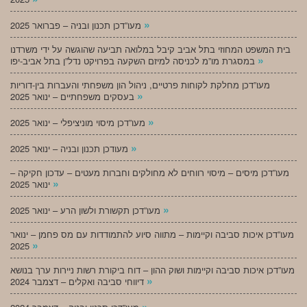
»
מעו”דכן תכנון ובניה – פברואר 2025
בית המשפט המחוזי בתל אביב קיבל במלואה תביעה שהוגשה על ידי משרדנו
»
במסגרת מו”מ לכניסה למיזם השקעה בפרויקט נדל”ן בתל אביב-יפו
מעו”דכן מחלקת לקוחות פרטיים, ניהול הון משפחתי והעברות בין-דוריות
»
בעסקים משפחתיים – ינואר 2025
»
מעו”דכן מיסוי מוניציפלי – ינואר 2025
»
מעודכן תכנון ובניה – ינואר 2025
מעו”דכן מיסים – מיסוי רווחים לא מחולקים וחברות מעטים – עדכון חקיקה –
»
ינואר 2025
»
מעו”דכן תקשורת ולשון הרע – ינואר 2025
מעו”דכן איכות סביבה וקיימות – מתווה סיוע להתמודדות עם מס פחמן – ינואר
»
2025
מעו”דכן איכות סביבה וקיימות ושוק ההון – דוח ביקורת רשות ניירות ערך בנושא
»
דיווחי סביבה ואקלים – דצמבר 2024
»