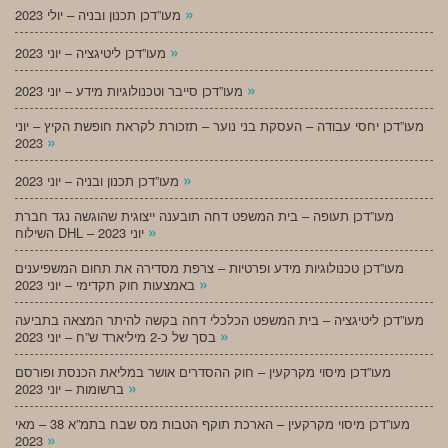
»
מעו”דכן תכנון ובניה – יולי 2023
»
מעו”דכן ליטיגציה – יוני 2023
»
מעו”דכן סייבר וטכנולוגיות מידע – יוני 2023
מעו”דכן יחסי עבודה – העסקת בני נוער – תזכורת לקראת חופשת הקיץ – יוני
»
2023
»
מעו”דכן תכנון ובניה – יוני 2023
מעו”דכן תעופה – בית המשפט דחה תובענה ייצוגית שהוגשה נגד חברת
»
השילוח DHL – יוני 2023
מעו”דכן טכנולוגיות מידע ופרטיות – צרפת מסדירה את תחום המשפיענים
»
באמצעות חוק תקדימי – יוני 2023
מעו”דכן ליטיגציה – בית המשפט הכלכלי דחה בקשה להיתר המצאה בתביעה
»
בסך של כ-2 מיליארד ש”ח – יוני 2023
מעו”דכן מיסוי מקרקעין – חוק ההסדרים אושר במליאת הכנסת ופורסם
»
ברשומות – יוני 2023
מעו”דכן מיסוי מקרקעין – הארכת תוקף הטבות מס שבח בתמ”א 38 – מאי
»
2023