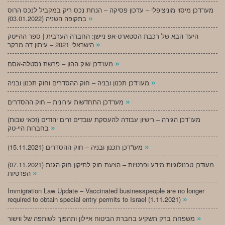
מעו”דכן מיסוי מוניציפלי – עדכון פסיקה – הנחת נכס ריק במקביל לנכס הרוס
»
בתקופה השניה (03.01.2022)
היעד הבא של רכבת הסטארט-אפ ניישן: החברה הערבית | ספר ההייטק
»
הישראלי 2021 – עיתון דה מרקר
»
מעו”דכן שוק ההון – פרשת נסטלה-אסם
»
מעו”דכן תכנון ובניה – חוק ההסדרים וחוק תכנון ובניה
»
מעו”דכן התחדשות עירונית – חוק ההסדרים
מעו”דכן הגירה – רישיון עבודה להעסקת עובדים זרים יהודים (זכאי שבות)
»
בחברות היי-טק
»
מעו”דכן תכנון ובניה – חוק ההסדרים (15.11.2021)
(07.11.2021) מעודכן טכנולוגיות מידע ופרטיות – הצעת חוק לתיקון חוק הגנת
»
הפרטיות
Immigration Law Update – Vaccinated businesspeople are no longer
»
required to obtain special entry permits to Israel (1.11.2021)
»
משפחת ברק תשקיע בחברת הביטוח איילון ותהפוך לשותפה של ווישור