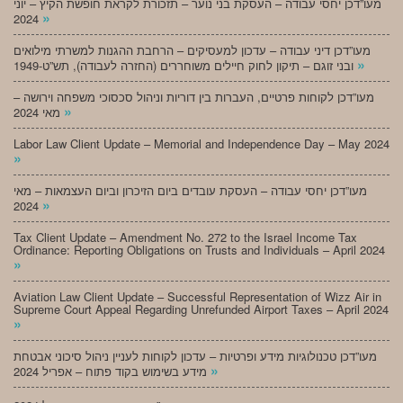
מעו”דכן יחסי עבודה – העסקת בני נוער – תזכורת לקראת חופשת הקיץ – יוני
»
2024
מעו”דכן דיני עבודה – עדכון למעסיקים – הרחבת ההגנות למשרתי מילואים
»
ובני זוגם – תיקון לחוק חיילים משוחררים (החזרה לעבודה), תש”ט-1949
מעו”דכן לקוחות פרטיים, העברות בין דוריות וניהול סכסוכי משפחה וירושה –
»
מאי 2024
Labor Law Client Update – Memorial and Independence Day – May 2024
»
מעו”דכן יחסי עבודה – העסקת עובדים ביום הזיכרון וביום העצמאות – מאי
»
2024
Tax Client Update – Amendment No. 272 to the Israel Income Tax
Ordinance: Reporting Obligations on Trusts and Individuals – April 2024
»
Aviation Law Client Update – Successful Representation of Wizz Air in
Supreme Court Appeal Regarding Unrefunded Airport Taxes – April 2024
»
מעו”דכן טכנולוגיות מידע ופרטיות – עדכון לקוחות לעניין ניהול סיכוני אבטחת
»
מידע בשימוש בקוד פתוח – אפריל 2024