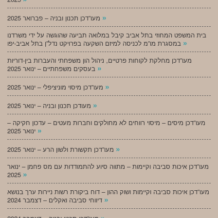
»
מעו”דכן תכנון ובניה – פברואר 2025
בית המשפט המחוזי בתל אביב קיבל במלואה תביעה שהוגשה על ידי משרדנו
»
במסגרת מו”מ לכניסה למיזם השקעה בפרויקט נדל”ן בתל אביב-יפו
מעו”דכן מחלקת לקוחות פרטיים, ניהול הון משפחתי והעברות בין-דוריות
»
בעסקים משפחתיים – ינואר 2025
»
מעו”דכן מיסוי מוניציפלי – ינואר 2025
»
מעודכן תכנון ובניה – ינואר 2025
מעו”דכן מיסים – מיסוי רווחים לא מחולקים וחברות מעטים – עדכון חקיקה –
»
ינואר 2025
»
מעו”דכן תקשורת ולשון הרע – ינואר 2025
מעו”דכן איכות סביבה וקיימות – מתווה סיוע להתמודדות עם מס פחמן – ינואר
»
2025
מעו”דכן איכות סביבה וקיימות ושוק ההון – דוח ביקורת רשות ניירות ערך בנושא
»
דיווחי סביבה ואקלים – דצמבר 2024
»