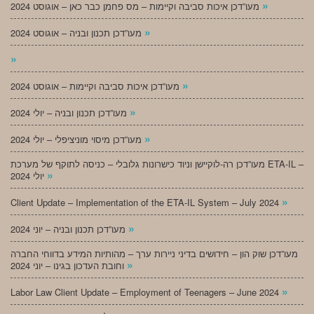
»
מעו”דכן איכות סביבה וקיימות – מס פחמן כבר כאן – אוגוסט 2024
»
מעו”דכן תכנון ובניה – אוגוסט 2024
»
»
מעו”דכן איכות סביבה וקיימות – אוגוסט 2024
»
מעו”דכן תכנון ובניה – יולי 2024
»
מעו”דכן מיסוי מוניציפלי – יולי 2024
מעו”דכן רה-לוקיישן וניוד כישרונות גלובלי – כניסה לתוקף של מערכת ETA-IL –
»
יולי 2024
»
Client Update – Implementation of the ETA-IL System – July 2024
»
מעו”דכן תכנון ובניה – יוני 2024
מעו”דכן שוק הון – חידושים בדיני ניירות ערך – מהותיות המידע בדווחי החברה
»
וחובת העדכון בגינו – יוני 2024
»
Labor Law Client Update – Employment of Teenagers – June 2024