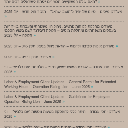
»
האם עולם המשקיעים הכשירים ייפתח לישראלים רבים יותר?
מעו”דכן מיסים – סיווגו של יחיד כ”תושב ישראל” – תזכיר חוק חדש – יולי 2025
»
מעו”דכן מחלקת לקוחות פרטיים, ניהול הון משפחתי והעברות בין-דוריות
בעסקים משפחתיים ומחלקת מיסים – חלוקת דיבידנד לשם ביצוע הסכמי
»
חלוקה – יולי 2025
»
מעו”דכן איכות סביבה וקיימות – הוראת ניהול בנקאי תקין 345 – יוני 2025
»
מעו”דכן תכנון ובניה – יוני 2025
מעו”דכן יחסי עבודה – הגדרת המושג “משק חיוני” – מלחמת “עם כלביא” – יוני
»
2025
Labor & Employment Client Updates – General Permit for Extended
»
Working Hours – Operation Rising Lion – June 2025
Labor & Employment Client Updates – Guidelines for Employers –
»
Operation Rising Lion – June 2025
מעו”דכן יחסי עבודה – היתר כללי להעסקה בשעות נוספות “עם כלביא” – יוני
»
2025
»
מעו”דכן יחסי עבודה – הנחיות למעסיקים – “עם כלביא” – יוני 2025