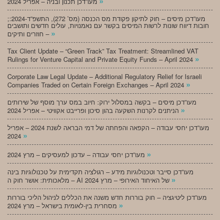
»
מעו”דכן תכנון ובניה – אפריל 2024
;מעו”דכן מיסים – חוק לתיקון פקודת מס הכנסה (מס’ 272), התשפ”ד-2024:
חובות דיווח שונות לרשות המיסים בקשר עם נאמנויות, עולים חדשים ותושבים
»
חוזרים ותיקים –
Tax Client Update – “Green Track” Tax Treatment: Streamlined VAT
»
Rulings for Venture Capital and Private Equity Funds – April 2024
Corporate Law Legal Update – Additional Regulatory Relief for Israeli
»
Companies Traded on Certain Foreign Exchanges – April 2024
מעו”דכן מיסים – בקשה במסלול ירוק: חיוב במס ערך מוסף של שירותים
»
הניתנים לקרנות השקעה בהון סיכון ופרייבט אקוויטי – אפריל 2024
מעו”דכן יחסי עבודה – הקפאה והפחתה של דמי הבראה לשנת 2024 – אפריל
»
2024
»
מעו”דכן יחסי עבודה – עדכון למעסיקים – מרץ 2024
מעו”דכן סייבר וטכנולוגיות מידע – רגולציה תקדימית על טכנולוגיות בינה
»
מלאכותית: אושר חוק ה – AI של האיחוד האירופי – מרץ 2024
מעו”דכן ליטיגציה – חוק בוררות חדש משנה את הכללים לניהול הליכי בוררות
»
מסחרית בין-לאומית בישראל – מרץ 2024