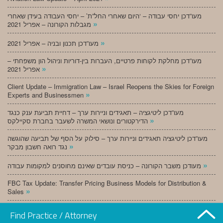
מעו”דכן יחסי עבודה – ‘היום שאחרי החל”ת’ – יחסי העבודה בעידן שאחרי
»
מגבלות הקורונה – אפריל 2021
»
מעו”דכן תכנון ובניה – אפריל 2021
מעו”דכן מחלקת לקוחות פרטיים, העברות בין-דוריות וניהול הון משפחתי –
»
אפריל 2021
Client Update – Immigration Law – Israel Reopens the Skies for Foreign
»
Experts and Businessmen
מעו”דכן ליטיגציה – תאגידים וניירות ערך – דחיית תביעת ענק כנגד
»
הדירקטורים ונושאי המשרה לשעבר בחברת סקיילקס
מעו”דכן ליטיגציה תאגידים וניירות ערך – סילוק על הסף של תביעה שהוגשה
»
נגד רואה חשבון מבקר
»
מעודכן משבר הקורונה – כניסת עובדים שאינם מחוסנים למקומות עבודה
FBC Tax Update: Transfer Pricing Business Models for Distribution &
»
Sales
»
מעו”דכן תכנון ובניה – מרץ 2021
Find Practice / Attorney