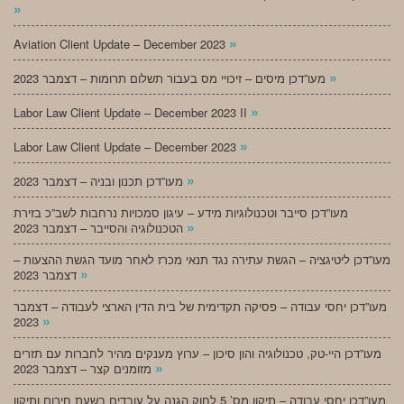
»
»
Aviation Client Update – December 2023
»
מעו”דכן מיסים – זיכויי מס בעבור תשלום תרומות – דצמבר 2023
»
Labor Law Client Update – December 2023 II
»
Labor Law Client Update – December 2023
»
מעו”דכן תכנון ובניה – דצמבר 2023
מעו”דכן סייבר וטכנולוגיות מידע – עיגון סמכויות נרחבות לשב”כ בזירת
»
הטכנולוגיה והסייבר – דצמבר 2023
מעו”דכן ליטיגציה – הגשת עתירה נגד תנאי מכרז לאחר מועד הגשת ההצעות –
»
דצמבר 2023
מעו”דכן יחסי עבודה – פסיקה תקדימית של בית הדין הארצי לעבודה – דצמבר
»
2023
מעו”דכן היי-טק, טכנולוגיה והון סיכון – ערוץ מענקים מהיר לחברות עם תזרים
»
מזומנים קצר – דצמבר 2023
מעו”דכן יחסי עבודה – תיקון מס’ 5 לחוק הגנה על עובדים בשעת חירום ותיקון