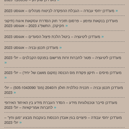
»
מעו”דכן יחסי עבודה – הגבלת ההפקדה לביטוח מנהלים – אוגוסט 2023
מעו”דכן בנקאות ומימון – פרסום תזכיר חוק הסדרת עסקאות איגוח (תיקוני
»
חקיקה), התשפ”ג 2023 – אוגוסט 2023
»
מעו”דכן ליטיגציה – ביטול הלכת פיצול הסעדים – אוגוסט 2023
»
מעו”דכן תכנון ובניה – אוגוסט 2023
מעו”דכן ליטיגציה – פטור לחברות זרות מרישום בפנקס הקבלנים – יולי 2023
»
מעו”דכן מיסים – תיקון פקודת מס הכנסה (מקום מושבו של יחיד) – יולי 2023
»
מעו”דכן תכנון ובניה – תכנית כוללנית חולון ח/2040 (מס’ 505-1043090) – יולי
»
2023
מעו”דכן סייבר וטכנולוגיות מידע – הסדר העברת מידע בין האיחוד האירופי
»
לחברות אמריקאיות – יולי 2023
מעו”דכן יחסי עבודה – פיצויים בגין אובדן הכנסות בעקבות מבצע “מגן וחץ” –
»
יולי 2023