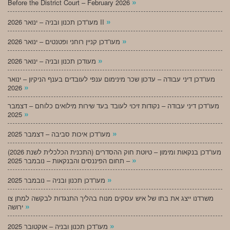
»
Before the District Court – February 2026
»
מעו”דכן תכנון ובניה – ינואר 2026 II
»
מעו”דכן קניין רוחני ופטנטים – ינואר 2026
»
מעודכן תכנון ובניה – ינואר 2026
מעו”דכן דיני עבודה – עדכון שכר מינימום ענפי לעובדים בענף הניקיון – ינואר
»
2026
מעו”דכן דיני עבודה – נקודות זיכוי לעובד בעד שירות מילואים כלוחם – דצמבר
»
2025
»
מעו”דכן איכות סביבה – דצמבר 2025
מעו”דכן בנקאות ומימון – טיוטת חוק ההסדרים (התכנית הכלכלית לשנת 2026)
»
– תחום הפיננסים והבנקאות – נובמבר 2025
»
מעו”דכן תכנון ובניה – נובמבר 2025
משרדנו ייצג את בתו של איש עסקים מנוח בהליך התנגדות לבקשה למתן צו
»
ירושה
»
מעו”דכן תכנון ובניה – אוקטובר 2025