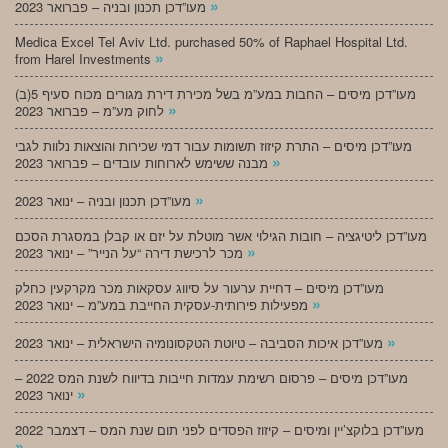
»
מעו”דכן תכנון ובניה – פברואר 2023
Medica Excel Tel Aviv Ltd. purchased 50% of Raphael Hospital Ltd.
»
from Harel Investments
מעו”דכן מיסים – החבות במע”מ בשל מכירת דירת מגורים מכוח סעיף 5(ב)
»
לחוק מע”מ – פברואר 2023
מעו”דכן מיסים – התרת קיזוז תשומות עבור דמי שכירות והוצאות נלוות לגבי
»
מבנה ששימש לארוחות עובדים – פברואר 2023
»
מעו”דכן תכנון ובניה – ינואר 2023
מעו”דכן ליטיגציה – חובות הגילוי אשר מוטלת על יזם או קבלן במסגרת הסכם
»
מכר לרכישת דירה “על הנייר” – ינואר 2023
מעו”דכן מיסים – דחיית ערעור על סיווג עסקאות מכר מקרקעין כחלק
»
מפעילות פירותית-עסקית החייבת במע”מ – ינואר 2023
»
מעו”דכן איכות הסביבה – טיוטת הטקסונומיה הישראלית – ינואר 2023
מעו”דכן מיסים – פרסום רשימת עמדות חייבות בדיווח לשנת המס 2022 –
»
ינואר 2023
מעו”דכן בלוקצ’יין ומיסים – קיזוז הפסדים לפני תום שנת המס – דצמבר 2022
»