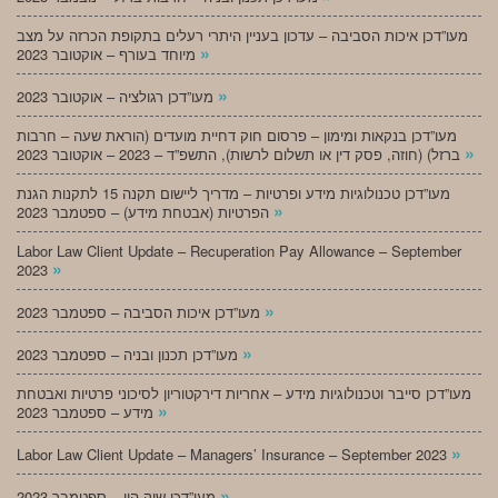
מעו”דכן איכות הסביבה – עדכון בעניין היתרי רעלים בתקופת הכרזה על מצב
»
מיוחד בעורף – אוקטובר 2023
»
מעו”דכן רגולציה – אוקטובר 2023
מעו”דכן בנקאות ומימון – פרסום חוק דחיית מועדים (הוראת שעה – חרבות
»
ברזל) (חוזה, פסק דין או תשלום לרשות), התשפ”ד – 2023 – אוקטובר 2023
מעו”דכן טכנולוגיות מידע ופרטיות – מדריך ליישום תקנה 15 לתקנות הגנת
»
הפרטיות (אבטחת מידע) – ספטמבר 2023
Labor Law Client Update – Recuperation Pay Allowance – September
»
2023
»
מעו”דכן איכות הסביבה – ספטמבר 2023
»
מעו”דכן תכנון ובניה – ספטמבר 2023
מעו”דכן סייבר וטכנולוגיות מידע – אחריות דירקטוריון לסיכוני פרטיות ואבטחת
»
מידע – ספטמבר 2023
»
Labor Law Client Update – Managers’ Insurance – September 2023
»
מעו”דכן שוק הון – ספטמבר 2023