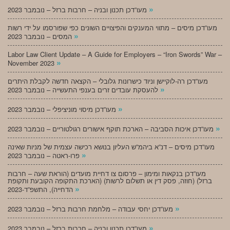
»
מעו”דכן תכנון ובניה – חרבות ברזל – נובמבר 2023
מעו”דכן מיסים – מתווי המענקים והפיצויים השונים כפי שפורסמו על ידי רשות
»
המסים – נובמבר 2023
Labor Law Client Update – A Guide for Employers – “Iron Swords” War –
»
November 2023
מעו”דכן רה-לוקיישן וניוד כישרונות גלובלי – הקצאה חדשה לקבלת היתרים
»
להעסקת עובדים זרים בענפי התעשייה – נובמבר 2023
»
מעו”דכן מיסוי מוניציפלי – נובמבר 2023
»
מעו”דכן איכות הסביבה – הארכת תוקף אישורים רגולטוריים – נובמבר 2023
מעו”דכן מיסים – דנ”א ביהמ”ש העליון בנושא רכישה עצמית של מניות שאינה
»
פרו-ראטה – נובמבר 2023
מעו”דכן בנקאות ומימון – פרסום צו דחיית מועדים (הוראת שעה – חרבות
ברזל) (חוזה, פסק דין או תשלום לרשות) (הארכת התקופה הקובעת ותקופת
»
הדחייה), התשפ”ד-2023
»
מעו”דכן יחסי עבודה – מלחמת חרבות ברזל – נובמבר 2023
»
מעו”דכן תכנון ובניה – חרבות ברזל – נובמבר 2023