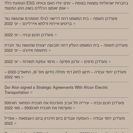
הטמעת כללי ESG בחברות ישראליות נמצאת בצומת – ימים יגידו האם ובאיזה
»
אופן יאומצו הכללים בשוק ההון המקומי
מעו”דכן תעופה – בית המשפט דחה דרישה לגילוי מסמכים שהוגשה נגד
»
בריטיש איירוויז ודלתא איירליינס – יוני 2022
»
מעו”דכן תכנון ובניה – יוני 2022
מעו”דכן תעופה – בית המשפט העליון דחה תובענה ייצוגית שהוגשה נגד חברת
»
התעופה איזיג’ט – יוני 2022
»
מעו”דכן מיסים – עדכון פסיקה – מיסוי עסקת תמורות – יוני 2022
מעו”דכן יחסי עבודה – תיקון לחוק דמי מחלה (תיקון מס’ 6), התשפ”ב-2022 –
»
מאי 2022
Dor Alon signed a Strategic Agreements With Afcon Electric
»
Transportation
מעו”דכן תכנון ובניה – עיריית תל אביב מעדכנת את תוכנית המתאר תא/500
»
ומקדמת את תוכנית תא/5500 – מאי 2022
מעו”דכן יחסי עבודה – העסקת עובדים ביום הזיכרון וביום העצמאות – אפריל
»
2022