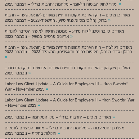
»
עקיף לחוק הביטוח הלאומי – מלחמת “חרבות ברזל” – דצמבר 2023
מעו”דכן מיסים – חוק הארכת תקופות ודחיית מועדים (הוראת שעה – חרבות
»
ברזל) (הליכי מס ומענקי סיוע), התשפ”ד-2023 – דצמבר 2023
מעו”דכן סייבר וטכנולוגיות מידע – סמכות חדשה למערך הסייבר להנחות
»
ארגונים פרטיים במשק – נובמבר 2023
מעו”דכן רגולציה – חוק הארכת תקופות ודחיית מועדים (הוראת שעה – חרבות
ברזל) (סדרי מינהל, תקופות כהונה ותאגידים), התשפ”ד-2023 – נובמבר 2023
»
מעו”דכן שוק הון – הארכת תקופות ודחיית מועדים הקבועים בחוק החברות –
»
נובמבר 2023
Labor Law Client Update – A Guide for Employers III – “Iron Swords”
»
War – November 2023
Labor Law Client Update – A Guide for Employers II – “Iron Swords” War
»
– November 2023
»
מעו”דכן מיסים – “חרבות ברזל” – נזקי המלחמה – נובמבר 2023
מעו”דכן יחסי עבודה – מלחמת “חרבות ברזל” – מתווה הפיצויים לעסקים
»
והקלות בחל”ת – נובמבר 2023