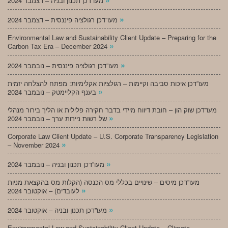
מעו”דכן תכנון ובניה – דצמבר 2024
»
מעו”דכן רגולציה פיננסית – דצמבר 2024
Environmental Law and Sustainability Client Update – Preparing for the
»
Carbon Tax Era – December 2024
»
מעו”דכן רגולציה פיננסית – נובמבר 2024
מעו”דכן איכות סביבה וקיימות – רגולציות אקלימיות: מפתח להצלחה יזמית
»
בענף הקליימטק – נובמבר 2024
מעו”דכן שוק הון – חובת דיווח מיידי בדבר חקירה פלילית או הליך בירור מנהלי
»
של רשות ניירות ערך – נובמבר 2024
Corporate Law Client Update – U.S. Corporate Transparency Legislation
»
– November 2024
»
מעו”דכן תכנון ובניה – נובמבר 2024
מעו”דכן מיסים – שינויים בכללי מס הכנסה (הקלות מס בהקצאת מניות
»
לעובדים) – אוקטובר 2024
»
מעו”דכן תכנון ובניה – אוקטובר 2024
Environmental Law and Sustainability Client Update – Climate