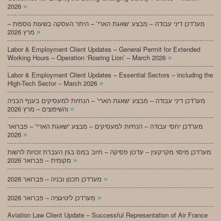
»
2026
מעו”דכן דיני עבודה – מבצע ‘שאגת הארי’ – היתר העסקה בשעות נוספות –
»
מרץ 2026
Labor & Employment Client Updates – General Permit for Extended
»
Working Hours – Operation ‘Roaring Lion’ – March 2026
Labor & Employment Client Updates – Essential Sectors – including the
»
High-Tech Sector – March 2026
מעו”דכן דיני עבודה – מבצע ‘שאגת הארי’ – הנחיות למעסיקים בענף הבניה
»
והשיפוצים – מרץ 2026
מעו”דכן יחסי עבודה – הנחיות למעסיקים – מבצע “שאגת הארי” – פברואר
»
2026
מעו”דכן מיסוי מקרקעין – עדכון פסיקה – חיוב במס בגין העברת זכויות לרשות
»
מקומית – פברואר 2026
»
מעו”דכן תכנון ובניה – פברואר 2026
»
מעו”דכן ליטיגציה – פברואר 2026
Aviation Law Client Update – Successful Representation of Air France