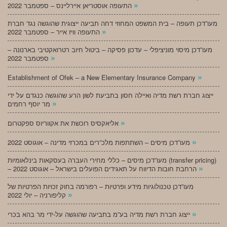
»
התעופה אוסטריאן איירליינס – ספטמבר 2022
מעו”דכן תעופה – בית המשפט המחוזי דחה תביעה ייצוגית שהוגשה נגד חברת
»
התעופה וויז אייר – ספטמבר 2022
מעו”דכן מיסוי מוניציפלי – עדכון פסיקה – ביטול חיוב רטרואקטיבי בארנונה –
»
ספטמבר 2022
»
Establishment of Ofek – a New Elementary Insurance Company
ייצוג חברת רשת מדיה ואיילה חסון בתביעת לשון הרע שהוגשה כנגדם על ידי
»
מר יוסף רחמים
»
אליאקסיס רוכשת את אקווריוס ספקטרום
»
מעו”דכן מיסים – השתתפות מלכ”רים במכרזי מדינה – אוגוסט 2022
מעו”דכן מיסים – כללי מחירי העברה בעסקאות בינלאומיות (transfer pricing)
»
– הרחבת חובות הדיווח על תאגידים הפועלים בישראל – אוגוסט 2022
מעו”דכן טכנולוגיות מידע ופרטיות – רפורמה בחוק זכויות הפרטיות של
»
קליפורניה – יולי 2022
»
ייצוג חברת רשת מדיה בע”מ בתביעה שהוגשה על-ידי מר בהא בכרי