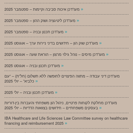
»
מעו”דכן איכות סביבה וקיימות – ספטמבר 2025
»
מעו”דכן ליטיגציה ושוק ההון – ספטמבר 2025
»
מעו”דכן תכנון ובניה – ספטמבר 2025
»
מעו”דכן שוק הון – חידושים בדיני ניירות ערך – אוגוסט 2025
»
מעו”דכן מיסים – נוהל גילוי מרצון – הוראת שעה – אוגוסט 2025
»
מעו”דכן תכנון ובניה – אוגוסט 2025
מעו”דכן דיני עבודה – מתווה הפיצויים לחופשה ללא תשלום (חל”ת) – “עם
»
כלביא” – יולי 2025
»
מעו”דכן תכנון ובניה – יולי 2025
מעו”דכן מחלקת לקוחות פרטיים, ניהול הון משפחתי והעברות בין-דוריות
»
בעסקים משפחתיים – חידושים בצוואות הדדיות – יולי 2025
IBA Healthcare and Life Sciences Law Committee survey on healthcare
»
financing and reimbursement 2025