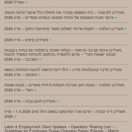
»
אפריל 2026
מעו”דכן ליטיגציה – בית המשפט מבהיר את תחולת כלל שיקול הדעת העסקי
»
והיקף חובת הנאמנות של ועדות השקעה בגופים מוסדיים – מרץ 2026
»
מעו”דכן רגולציה – תקנות שירותי תשלום (פטור מהוראות החוק) – מרץ 2026
»
מעו”דכן מיסים – מרץ 2026
מעו”דכן איכות סביבה וקיימות – הקלות זמניות ברגולציה סביבתית בעקבות
מבצע “שאגת הארי” – עדכון לתעשייה בהתאם להנחיות המשרד להגנת
»
הסביבה – מרץ 2026
מעו”דכן סייבר וטכנולוגיות מידע – גילוי דעת הרשות להגנת הפרטיות בנושא
»
הסכמה – מרץ 2026
מעו”דכן רגולציה – הצעת חוק הארכת תקופות ודחיית מועדים – מבצע שאגת
»
הארי – מרץ 2026
»
מעו”דכן תכנון ובניה – מרץ 2026
מעו”דכן דיני עבודה – עדכון שכר המינימום במשק החל מיום 1.4.2026 – מרץ
»
2026
Labor & Employment Client Updates – Operation ‘Roaring Lion’ –
Guidelines for Employers During Changing Safety Policies – March