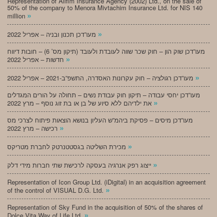
Representation of Alifim Insurance Agency (2002) Ltd., on the sale of
50% of the company to Menora Mivtachim Insurance Ltd. for NIS 140
»
million
»
מעו”דכן תכנון ובניה – אפריל 2022
מעו”דכן שוק הון – חוק שכר שווה לעובדת ולעובד (תיקון מס’ 6) – חובות דיווח
»
חדשות – אפריל 2022
»
מעו”דכן רגולציה – חוק עקרונות האסדרה, התשפ”ב-2021 – אפריל 2022
מעו”דכן יחסי עבודה – תיקון חוק עבודת נשים – תחולה על הורים המגדלים
»
את ילדיהם ללא סיוע של בן או בת זוג נוסף – מרץ 2022
מעו”דכן מיסים – פסיקת ביהמ”ש העליון בנושא הוצאות פיתוח לצרכי מס
»
רכישה – מרץ 2022
»
מכירת השליטה בגסטטנרטק לחברת מטריקס
»
ייצוג רפק אנרגיה בעסקה לרכישת שתי חברות מידי דלק
Representation of Icon Group Ltd. (iDigital) in an acquisition agreement
»
of the control of VISUAL D.G. Ltd.
Representation of Sky Fund in the acquisition of 50% of the shares of
»
Dolce Vita Way of Life Ltd.