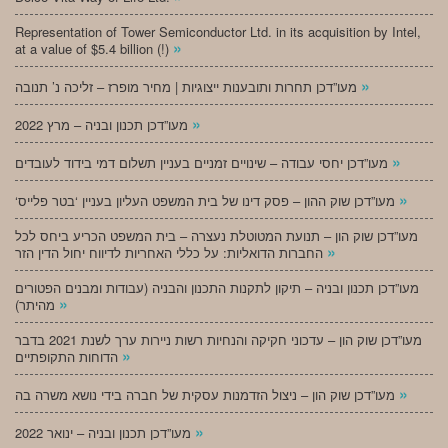
Representation of Tower Semiconductor Ltd. in its acquisition by Intel,
»
at a value of $5.4 billion (!)
»
מעו”דכן תחרות ותובענות ייצוגיות | מחיר מופרז – זליכה נ’ תנובה
»
מעו”דכן תכנון ובניה – מרץ 2022
»
מעו”דכן יחסי עבודה – שינויים זמניים בעניין תשלום דמי בידוד לעובדים
»
‘מעו”דכן שוק ההון – פסק דינו של בית המשפט העליון בעניין ‘בטר פלייס
מעו”דכן שוק הון – תנועת המטוטלת נעצרה – בית המשפט הכריע ביחס לכל
»
החברות הדואליות: על כללי האחריות לדיווח יחול הדין הזר
מעו”דכן תכנון ובניה – תיקון לתקנות התכנון והבניה (עבודות ומבנים הפטורים
»
מהיתר)
מעו”דכן שוק הון – עדכוני חקיקה והנחיות רשות ניירות ערך לשנת 2021 בדבר
»
הדוחות התקופתיים
»
מעו”דכן שוק הון – ניצול הזדמנות עסקית של חברה בידי נושא משרה בה
»
מעו”דכן תכנון ובניה – ינואר 2022