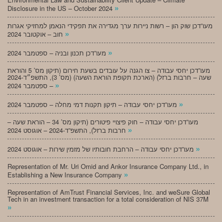
»
Disclosure in the US – October 2024
מעו”דכן שוק הון – רשות ניירות ערך מגדירה את תפקידי הנאמן למחזיקי אגרות
»
חוב – אוקטובר 2024
»
מעו”דכן תכנון ובניה – ספטמבר 2024
מעו”דכן יחסי עבודה – צו הגנה על עובדים בשעת חירום (תיקון מס’ 5 והוראת
שעה – חרבות ברזל) (הארכת תקופת הוראת השעה) (מס’ 3), התשפ״ד-2024
»
– ספטמבר 2024
»
מעו”דכן יחסי עבודה – תיקון תקנות דמי מחלה – ספטמבר 2024
מעו”דכן יחסי עבודה – חוק פיצויי פיטורים (תיקון מס’ 34 – הוראת שעה –
»
חרבות ברזל), התשפ”ד-2024 – אוגוסט 2024
»
מעו”דכן יחסי עבודה – הרחבת חובותיו של מזמין שירות – אוגוסט 2024
Representation of Mr. Uri Omid and Ankor Insurance Company Ltd., in
»
Establishing a New Insurance Company
Representation of AmTrust Financial Services, Inc. and weSure Global
Tech in an investment transaction for a total consideration of NIS 37M
»