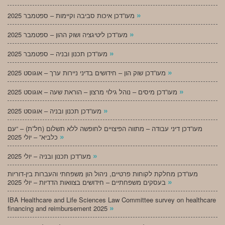
»
מעו”דכן איכות סביבה וקיימות – ספטמבר 2025
»
מעו”דכן ליטיגציה ושוק ההון – ספטמבר 2025
»
מעו”דכן תכנון ובניה – ספטמבר 2025
»
מעו”דכן שוק הון – חידושים בדיני ניירות ערך – אוגוסט 2025
»
מעו”דכן מיסים – נוהל גילוי מרצון – הוראת שעה – אוגוסט 2025
»
מעו”דכן תכנון ובניה – אוגוסט 2025
מעו”דכן דיני עבודה – מתווה הפיצויים לחופשה ללא תשלום (חל”ת) – “עם
»
כלביא” – יולי 2025
»
מעו”דכן תכנון ובניה – יולי 2025
מעו”דכן מחלקת לקוחות פרטיים, ניהול הון משפחתי והעברות בין-דוריות
»
בעסקים משפחתיים – חידושים בצוואות הדדיות – יולי 2025
IBA Healthcare and Life Sciences Law Committee survey on healthcare
»
financing and reimbursement 2025