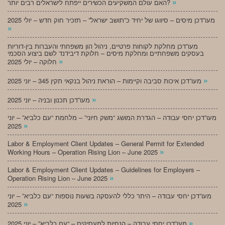
»
האם עולם המשקיעים הכשירים ייפתח לישראלים רבים יותר?
מעו”דכן מיסים – סיווגו של יחיד כ”תושב ישראל” – תזכיר חוק חדש – יולי 2025
»
מעו”דכן מחלקת לקוחות פרטיים, ניהול הון משפחתי והעברות בין-דוריות
בעסקים משפחתיים ומחלקת מיסים – חלוקת דיבידנד לשם ביצוע הסכמי
»
חלוקה – יולי 2025
»
מעו”דכן איכות סביבה וקיימות – הוראת ניהול בנקאי תקין 345 – יוני 2025
»
מעו”דכן תכנון ובניה – יוני 2025
מעו”דכן יחסי עבודה – הגדרת המושג “משק חיוני” – מלחמת “עם כלביא” – יוני
»
2025
Labor & Employment Client Updates – General Permit for Extended
»
Working Hours – Operation Rising Lion – June 2025
Labor & Employment Client Updates – Guidelines for Employers –
»
Operation Rising Lion – June 2025
מעו”דכן יחסי עבודה – היתר כללי להעסקה בשעות נוספות “עם כלביא” – יוני
»
2025
»
מעו”דכן יחסי עבודה – הנחיות למעסיקים – “עם כלביא” – יוני 2025