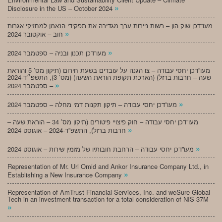
»
Disclosure in the US – October 2024
מעו”דכן שוק הון – רשות ניירות ערך מגדירה את תפקידי הנאמן למחזיקי אגרות
»
חוב – אוקטובר 2024
»
מעו”דכן תכנון ובניה – ספטמבר 2024
מעו”דכן יחסי עבודה – צו הגנה על עובדים בשעת חירום (תיקון מס’ 5 והוראת
שעה – חרבות ברזל) (הארכת תקופת הוראת השעה) (מס’ 3), התשפ״ד-2024
»
– ספטמבר 2024
»
מעו”דכן יחסי עבודה – תיקון תקנות דמי מחלה – ספטמבר 2024
מעו”דכן יחסי עבודה – חוק פיצויי פיטורים (תיקון מס’ 34 – הוראת שעה –
»
חרבות ברזל), התשפ”ד-2024 – אוגוסט 2024
»
מעו”דכן יחסי עבודה – הרחבת חובותיו של מזמין שירות – אוגוסט 2024
Representation of Mr. Uri Omid and Ankor Insurance Company Ltd., in
»
Establishing a New Insurance Company
Representation of AmTrust Financial Services, Inc. and weSure Global
Tech in an investment transaction for a total consideration of NIS 37M
»