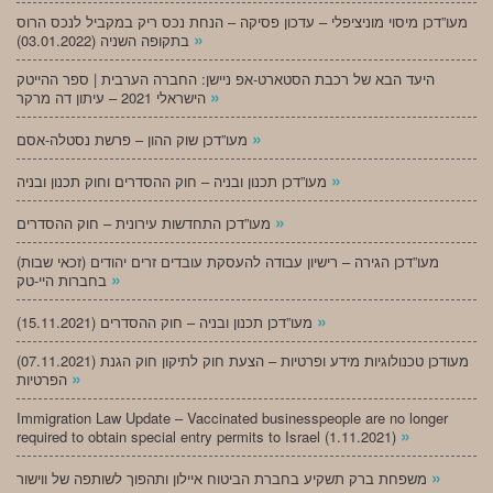
מעו”דכן מיסוי מוניציפלי – עדכון פסיקה – הנחת נכס ריק במקביל לנכס הרוס
»
בתקופה השניה (03.01.2022)
היעד הבא של רכבת הסטארט-אפ ניישן: החברה הערבית | ספר ההייטק
»
הישראלי 2021 – עיתון דה מרקר
»
מעו”דכן שוק ההון – פרשת נסטלה-אסם
»
מעו”דכן תכנון ובניה – חוק ההסדרים וחוק תכנון ובניה
»
מעו”דכן התחדשות עירונית – חוק ההסדרים
מעו”דכן הגירה – רישיון עבודה להעסקת עובדים זרים יהודים (זכאי שבות)
»
בחברות היי-טק
»
מעו”דכן תכנון ובניה – חוק ההסדרים (15.11.2021)
(07.11.2021) מעודכן טכנולוגיות מידע ופרטיות – הצעת חוק לתיקון חוק הגנת
»
הפרטיות
Immigration Law Update – Vaccinated businesspeople are no longer
»
required to obtain special entry permits to Israel (1.11.2021)
»
משפחת ברק תשקיע בחברת הביטוח איילון ותהפוך לשותפה של ווישור