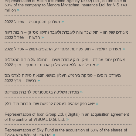
Representation of Alifim Insurance Agency (2002) Ltd., on the sale of
50% of the company to Menora Mivtachim Insurance Ltd. for NIS 140
»
million
»
מעו”דכן תכנון ובניה – אפריל 2022
מעו”דכן שוק הון – חוק שכר שווה לעובדת ולעובד (תיקון מס’ 6) – חובות דיווח
»
חדשות – אפריל 2022
»
מעו”דכן רגולציה – חוק עקרונות האסדרה, התשפ”ב-2021 – אפריל 2022
מעו”דכן יחסי עבודה – תיקון חוק עבודת נשים – תחולה על הורים המגדלים
»
את ילדיהם ללא סיוע של בן או בת זוג נוסף – מרץ 2022
מעו”דכן מיסים – פסיקת ביהמ”ש העליון בנושא הוצאות פיתוח לצרכי מס
»
רכישה – מרץ 2022
»
מכירת השליטה בגסטטנרטק לחברת מטריקס
»
ייצוג רפק אנרגיה בעסקה לרכישת שתי חברות מידי דלק
Representation of Icon Group Ltd. (iDigital) in an acquisition agreement
»
of the control of VISUAL D.G. Ltd.
Representation of Sky Fund in the acquisition of 50% of the shares of
»
Dolce Vita Way of Life Ltd.