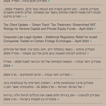
»
מעו”דכן תכנון ובניה – אפריל 2024
;מעו”דכן מיסים – חוק לתיקון פקודת מס הכנסה (מס’ 272), התשפ”ד-2024:
חובות דיווח שונות לרשות המיסים בקשר עם נאמנויות, עולים חדשים ותושבים
»
חוזרים ותיקים –
Tax Client Update – “Green Track” Tax Treatment: Streamlined VAT
»
Rulings for Venture Capital and Private Equity Funds – April 2024
Corporate Law Legal Update – Additional Regulatory Relief for Israeli
»
Companies Traded on Certain Foreign Exchanges – April 2024
מעו”דכן מיסים – בקשה במסלול ירוק: חיוב במס ערך מוסף של שירותים
»
הניתנים לקרנות השקעה בהון סיכון ופרייבט אקוויטי – אפריל 2024
מעו”דכן יחסי עבודה – הקפאה והפחתה של דמי הבראה לשנת 2024 – אפריל
»
2024
»
מעו”דכן יחסי עבודה – עדכון למעסיקים – מרץ 2024
מעו”דכן סייבר וטכנולוגיות מידע – רגולציה תקדימית על טכנולוגיות בינה
»
מלאכותית: אושר חוק ה – AI של האיחוד האירופי – מרץ 2024
מעו”דכן ליטיגציה – חוק בוררות חדש משנה את הכללים לניהול הליכי בוררות
»
מסחרית בין-לאומית בישראל – מרץ 2024