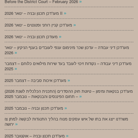
»
Before the District Court – February 2026
»
מעו”דכן תכנון ובניה – ינואר 2026 II
»
מעו”דכן קניין רוחני ופטנטים – ינואר 2026
»
מעודכן תכנון ובניה – ינואר 2026
מעו”דכן דיני עבודה – עדכון שכר מינימום ענפי לעובדים בענף הניקיון – ינואר
»
2026
מעו”דכן דיני עבודה – נקודות זיכוי לעובד בעד שירות מילואים כלוחם – דצמבר
»
2025
»
מעו”דכן איכות סביבה – דצמבר 2025
מעו”דכן בנקאות ומימון – טיוטת חוק ההסדרים (התכנית הכלכלית לשנת 2026)
»
– תחום הפיננסים והבנקאות – נובמבר 2025
»
מעו”דכן תכנון ובניה – נובמבר 2025
משרדנו ייצג את בתו של איש עסקים מנוח בהליך התנגדות לבקשה למתן צו
»
ירושה
»
מעו”דכן תכנון ובניה – אוקטובר 2025