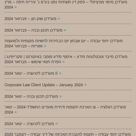
מעו”דכן מיסוי מוניציפלי – פסק דין תשתיות נפט בע”מ נ’ עיריית חיפה – מרץ
»
2024
»
מעו”דכן שוק הון – פברואר 2024
»
מעו”דכן תכנון ובניה – פברואר 2024
מעו”דכן יחסי עבודה – יום שבתון יום הבחירות לרשויות מקומיות ולמועצות
»
אזוריות – פברואר 2024
מעו”דכן סייבר וטכנולוגיות מידע – איסוף מידע פומבי באינטרנט | סקרייפינג |
»
הפרת תנאי שימוש – פברואר 2024
»
מעו”דכן ליטיגציה – ינואר 2024 II
»
Corporate Law Client Update – January 2024
»
מעו”דכן תכנון ובניה – ינואר 2024
מעו”דכן רגולציה – צו הארכת תקופות ודחיית מועדים התשפ”ד-2024 – ינואר
»
2024
»
מעו”דכן ליטיגציה – ינואר 2024
מעו”דכן יחסי עבודה – תקנות להגברת האכיפה של דיני עבודה – דצמבר 2023