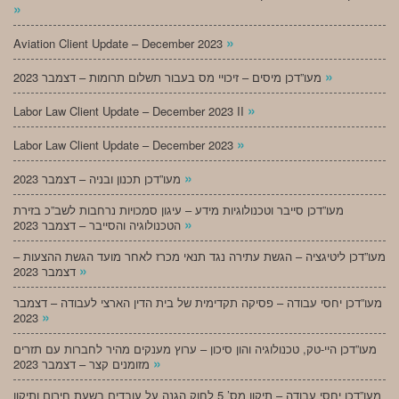
»
»
Aviation Client Update – December 2023
»
מעו”דכן מיסים – זיכויי מס בעבור תשלום תרומות – דצמבר 2023
»
Labor Law Client Update – December 2023 II
»
Labor Law Client Update – December 2023
»
מעו”דכן תכנון ובניה – דצמבר 2023
מעו”דכן סייבר וטכנולוגיות מידע – עיגון סמכויות נרחבות לשב”כ בזירת
»
הטכנולוגיה והסייבר – דצמבר 2023
מעו”דכן ליטיגציה – הגשת עתירה נגד תנאי מכרז לאחר מועד הגשת ההצעות –
»
דצמבר 2023
מעו”דכן יחסי עבודה – פסיקה תקדימית של בית הדין הארצי לעבודה – דצמבר
»
2023
מעו”דכן היי-טק, טכנולוגיה והון סיכון – ערוץ מענקים מהיר לחברות עם תזרים
»
מזומנים קצר – דצמבר 2023
מעו”דכן יחסי עבודה – תיקון מס’ 5 לחוק הגנה על עובדים בשעת חירום ותיקון