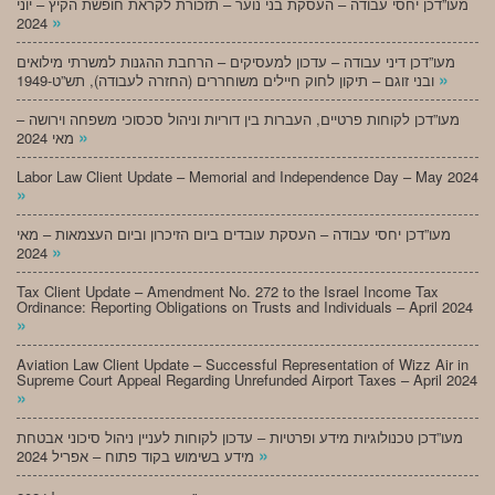
מעו”דכן יחסי עבודה – העסקת בני נוער – תזכורת לקראת חופשת הקיץ – יוני
»
2024
מעו”דכן דיני עבודה – עדכון למעסיקים – הרחבת ההגנות למשרתי מילואים
»
ובני זוגם – תיקון לחוק חיילים משוחררים (החזרה לעבודה), תש”ט-1949
מעו”דכן לקוחות פרטיים, העברות בין דוריות וניהול סכסוכי משפחה וירושה –
»
מאי 2024
Labor Law Client Update – Memorial and Independence Day – May 2024
»
מעו”דכן יחסי עבודה – העסקת עובדים ביום הזיכרון וביום העצמאות – מאי
»
2024
Tax Client Update – Amendment No. 272 to the Israel Income Tax
Ordinance: Reporting Obligations on Trusts and Individuals – April 2024
»
Aviation Law Client Update – Successful Representation of Wizz Air in
Supreme Court Appeal Regarding Unrefunded Airport Taxes – April 2024
»
מעו”דכן טכנולוגיות מידע ופרטיות – עדכון לקוחות לעניין ניהול סיכוני אבטחת
»
מידע בשימוש בקוד פתוח – אפריל 2024