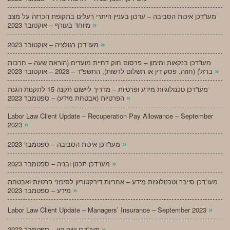
מעו”דכן איכות הסביבה – עדכון בעניין היתרי רעלים בתקופת הכרזה על מצב
»
מיוחד בעורף – אוקטובר 2023
»
מעו”דכן רגולציה – אוקטובר 2023
מעו”דכן בנקאות ומימון – פרסום חוק דחיית מועדים (הוראת שעה – חרבות
»
ברזל) (חוזה, פסק דין או תשלום לרשות), התשפ”ד – 2023 – אוקטובר 2023
מעו”דכן טכנולוגיות מידע ופרטיות – מדריך ליישום תקנה 15 לתקנות הגנת
»
הפרטיות (אבטחת מידע) – ספטמבר 2023
Labor Law Client Update – Recuperation Pay Allowance – September
»
2023
»
מעו”דכן איכות הסביבה – ספטמבר 2023
»
מעו”דכן תכנון ובניה – ספטמבר 2023
מעו”דכן סייבר וטכנולוגיות מידע – אחריות דירקטוריון לסיכוני פרטיות ואבטחת
»
מידע – ספטמבר 2023
»
Labor Law Client Update – Managers’ Insurance – September 2023
»
מעו”דכן שוק הון – ספטמבר 2023