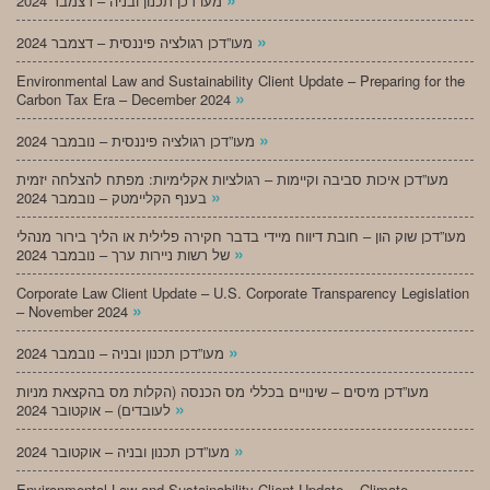
מעו”דכן תכנון ובניה – דצמבר 2024
»
מעו”דכן רגולציה פיננסית – דצמבר 2024
Environmental Law and Sustainability Client Update – Preparing for the
»
Carbon Tax Era – December 2024
»
מעו”דכן רגולציה פיננסית – נובמבר 2024
מעו”דכן איכות סביבה וקיימות – רגולציות אקלימיות: מפתח להצלחה יזמית
»
בענף הקליימטק – נובמבר 2024
מעו”דכן שוק הון – חובת דיווח מיידי בדבר חקירה פלילית או הליך בירור מנהלי
»
של רשות ניירות ערך – נובמבר 2024
Corporate Law Client Update – U.S. Corporate Transparency Legislation
»
– November 2024
»
מעו”דכן תכנון ובניה – נובמבר 2024
מעו”דכן מיסים – שינויים בכללי מס הכנסה (הקלות מס בהקצאת מניות
»
לעובדים) – אוקטובר 2024
»
מעו”דכן תכנון ובניה – אוקטובר 2024
Environmental Law and Sustainability Client Update – Climate