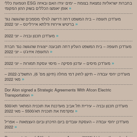
הטמעת כללי ESG בחברות ישראליות נמצאת בצומת – ימים יגידו האם ובאיזה
»
אופן יאומצו הכללים בשוק ההון המקומי
מעו”דכן תעופה – בית המשפט דחה דרישה לגילוי מסמכים שהוגשה נגד
»
בריטיש איירוויז ודלתא איירליינס – יוני 2022
»
מעו”דכן תכנון ובניה – יוני 2022
מעו”דכן תעופה – בית המשפט העליון דחה תובענה ייצוגית שהוגשה נגד חברת
»
התעופה איזיג’ט – יוני 2022
»
מעו”דכן מיסים – עדכון פסיקה – מיסוי עסקת תמורות – יוני 2022
מעו”דכן יחסי עבודה – תיקון לחוק דמי מחלה (תיקון מס’ 6), התשפ”ב-2022 –
»
מאי 2022
Dor Alon signed a Strategic Agreements With Afcon Electric
»
Transportation
מעו”דכן תכנון ובניה – עיריית תל אביב מעדכנת את תוכנית המתאר תא/500
»
ומקדמת את תוכנית תא/5500 – מאי 2022
מעו”דכן יחסי עבודה – העסקת עובדים ביום הזיכרון וביום העצמאות – אפריל
»
2022