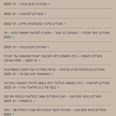
»
מעו”דכן תכנון ובניה – יולי 2023
»
מעו”דכן ליטיגציה – יוני 2023
»
מעו”דכן סייבר וטכנולוגיות מידע – יוני 2023
מעו”דכן יחסי עבודה – העסקת בני נוער – תזכורת לקראת חופשת הקיץ – יוני
»
2023
»
מעו”דכן תכנון ובניה – יוני 2023
מעו”דכן תעופה – בית המשפט דחה תובענה ייצוגית שהוגשה נגד חברת
»
השילוח DHL – יוני 2023
מעו”דכן טכנולוגיות מידע ופרטיות – צרפת מסדירה את תחום המשפיענים
»
באמצעות חוק תקדימי – יוני 2023
מעו”דכן ליטיגציה – בית המשפט הכלכלי דחה בקשה להיתר המצאה בתביעה
»
בסך של כ-2 מיליארד ש”ח – יוני 2023
מעו”דכן מיסוי מקרקעין – חוק ההסדרים אושר במליאת הכנסת ופורסם
»
ברשומות – יוני 2023
מעו”דכן מיסוי מקרקעין – הארכת תוקף הטבות מס שבח בתמ”א 38 – מאי
»
2023