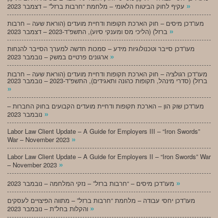
»
עקיף לחוק הביטוח הלאומי – מלחמת “חרבות ברזל” – דצמבר 2023
מעו”דכן מיסים – חוק הארכת תקופות ודחיית מועדים (הוראת שעה – חרבות
»
ברזל) (הליכי מס ומענקי סיוע), התשפ”ד-2023 – דצמבר 2023
מעו”דכן סייבר וטכנולוגיות מידע – סמכות חדשה למערך הסייבר להנחות
»
ארגונים פרטיים במשק – נובמבר 2023
מעו”דכן רגולציה – חוק הארכת תקופות ודחיית מועדים (הוראת שעה – חרבות
ברזל) (סדרי מינהל, תקופות כהונה ותאגידים), התשפ”ד-2023 – נובמבר 2023
»
מעו”דכן שוק הון – הארכת תקופות ודחיית מועדים הקבועים בחוק החברות –
»
נובמבר 2023
Labor Law Client Update – A Guide for Employers III – “Iron Swords”
»
War – November 2023
Labor Law Client Update – A Guide for Employers II – “Iron Swords” War
»
– November 2023
»
מעו”דכן מיסים – “חרבות ברזל” – נזקי המלחמה – נובמבר 2023
מעו”דכן יחסי עבודה – מלחמת “חרבות ברזל” – מתווה הפיצויים לעסקים
»
והקלות בחל”ת – נובמבר 2023