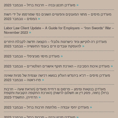
»
מעו”דכן תכנון ובניה – חרבות ברזל – נובמבר 2023
מעו”דכן מיסים – מתווי המענקים והפיצויים השונים כפי שפורסמו על ידי רשות
»
המסים – נובמבר 2023
Labor Law Client Update – A Guide for Employers – “Iron Swords” War –
»
November 2023
מעו”דכן רה-לוקיישן וניוד כישרונות גלובלי – הקצאה חדשה לקבלת היתרים
»
להעסקת עובדים זרים בענפי התעשייה – נובמבר 2023
»
מעו”דכן מיסוי מוניציפלי – נובמבר 2023
»
מעו”דכן איכות הסביבה – הארכת תוקף אישורים רגולטוריים – נובמבר 2023
מעו”דכן מיסים – דנ”א ביהמ”ש העליון בנושא רכישה עצמית של מניות שאינה
»
פרו-ראטה – נובמבר 2023
מעו”דכן בנקאות ומימון – פרסום צו דחיית מועדים (הוראת שעה – חרבות
ברזל) (חוזה, פסק דין או תשלום לרשות) (הארכת התקופה הקובעת ותקופת
»
הדחייה), התשפ”ד-2023
»
מעו”דכן יחסי עבודה – מלחמת חרבות ברזל – נובמבר 2023
»
מעו”דכן תכנון ובניה – חרבות ברזל – נובמבר 2023