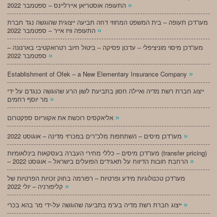
»
התעופה אוסטריאן איירליינס – ספטמבר 2022
מעו”דכן תעופה – בית המשפט המחוזי דחה תביעה ייצוגית שהוגשה נגד חברת
»
התעופה וויז אייר – ספטמבר 2022
מעו”דכן מיסוי מוניציפלי – עדכון פסיקה – ביטול חיוב רטרואקטיבי בארנונה –
»
ספטמבר 2022
»
Establishment of Ofek – a New Elementary Insurance Company
ייצוג חברת רשת מדיה ואיילה חסון בתביעת לשון הרע שהוגשה כנגדם על ידי
»
מר יוסף רחמים
»
אליאקסיס רוכשת את אקווריוס ספקטרום
»
מעו”דכן מיסים – השתתפות מלכ”רים במכרזי מדינה – אוגוסט 2022
מעו”דכן מיסים – כללי מחירי העברה בעסקאות בינלאומיות (transfer pricing)
»
– הרחבת חובות הדיווח על תאגידים הפועלים בישראל – אוגוסט 2022
מעו”דכן טכנולוגיות מידע ופרטיות – רפורמה בחוק זכויות הפרטיות של
»
קליפורניה – יולי 2022
»
ייצוג חברת רשת מדיה בע”מ בתביעה שהוגשה על-ידי מר בהא בכרי