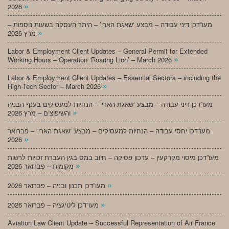
»
2026
מעו”דכן דיני עבודה – מבצע ‘שאגת הארי’ – היתר העסקה בשעות נוספות –
»
מרץ 2026
Labor & Employment Client Updates – General Permit for Extended
»
Working Hours – Operation ‘Roaring Lion’ – March 2026
Labor & Employment Client Updates – Essential Sectors – including the
»
High-Tech Sector – March 2026
מעו”דכן דיני עבודה – מבצע ‘שאגת הארי’ – הנחיות למעסיקים בענף הבניה
»
והשיפוצים – מרץ 2026
מעו”דכן יחסי עבודה – הנחיות למעסיקים – מבצע “שאגת הארי” – פברואר
»
2026
מעו”דכן מיסוי מקרקעין – עדכון פסיקה – חיוב במס בגין העברת זכויות לרשות
»
מקומית – פברואר 2026
»
מעו”דכן תכנון ובניה – פברואר 2026
»
מעו”דכן ליטיגציה – פברואר 2026
Aviation Law Client Update – Successful Representation of Air France