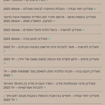
»
מעו”דכן יחסי עבודה – הגבלת ההפקדה לביטוח מנהלים – אוגוסט 2023
מעו”דכן בנקאות ומימון – פרסום תזכיר חוק הסדרת עסקאות איגוח (תיקוני
»
חקיקה), התשפ”ג 2023 – אוגוסט 2023
»
מעו”דכן ליטיגציה – ביטול הלכת פיצול הסעדים – אוגוסט 2023
»
מעו”דכן תכנון ובניה – אוגוסט 2023
מעו”דכן ליטיגציה – פטור לחברות זרות מרישום בפנקס הקבלנים – יולי 2023
»
מעו”דכן מיסים – תיקון פקודת מס הכנסה (מקום מושבו של יחיד) – יולי 2023
»
מעו”דכן תכנון ובניה – תכנית כוללנית חולון ח/2040 (מס’ 505-1043090) – יולי
»
2023
מעו”דכן סייבר וטכנולוגיות מידע – הסדר העברת מידע בין האיחוד האירופי
»
לחברות אמריקאיות – יולי 2023
מעו”דכן יחסי עבודה – פיצויים בגין אובדן הכנסות בעקבות מבצע “מגן וחץ” –
»
יולי 2023