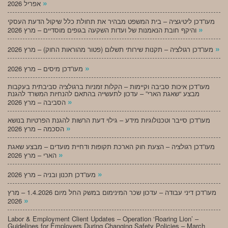
»
אפריל 2026
מעו”דכן ליטיגציה – בית המשפט מבהיר את תחולת כלל שיקול הדעת העסקי
»
והיקף חובת הנאמנות של ועדות השקעה בגופים מוסדיים – מרץ 2026
»
מעו”דכן רגולציה – תקנות שירותי תשלום (פטור מהוראות החוק) – מרץ 2026
»
מעו”דכן מיסים – מרץ 2026
מעו”דכן איכות סביבה וקיימות – הקלות זמניות ברגולציה סביבתית בעקבות
מבצע “שאגת הארי” – עדכון לתעשייה בהתאם להנחיות המשרד להגנת
»
הסביבה – מרץ 2026
מעו”דכן סייבר וטכנולוגיות מידע – גילוי דעת הרשות להגנת הפרטיות בנושא
»
הסכמה – מרץ 2026
מעו”דכן רגולציה – הצעת חוק הארכת תקופות ודחיית מועדים – מבצע שאגת
»
הארי – מרץ 2026
»
מעו”דכן תכנון ובניה – מרץ 2026
מעו”דכן דיני עבודה – עדכון שכר המינימום במשק החל מיום 1.4.2026 – מרץ
»
2026
Labor & Employment Client Updates – Operation ‘Roaring Lion’ –
Guidelines for Employers During Changing Safety Policies – March