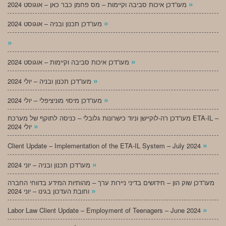
»
מעו”דכן איכות סביבה וקיימות – מס פחמן כבר כאן – אוגוסט 2024
»
מעו”דכן תכנון ובניה – אוגוסט 2024
»
»
מעו”דכן איכות סביבה וקיימות – אוגוסט 2024
»
מעו”דכן תכנון ובניה – יולי 2024
»
מעו”דכן מיסוי מוניציפלי – יולי 2024
מעו”דכן רה-לוקיישן וניוד כישרונות גלובלי – כניסה לתוקף של מערכת ETA-IL –
»
יולי 2024
»
Client Update – Implementation of the ETA-IL System – July 2024
»
מעו”דכן תכנון ובניה – יוני 2024
מעו”דכן שוק הון – חידושים בדיני ניירות ערך – מהותיות המידע בדווחי החברה
»
וחובת העדכון בגינו – יוני 2024
»
Labor Law Client Update – Employment of Teenagers – June 2024