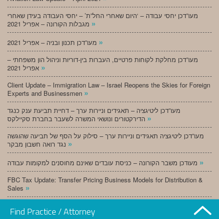
מעו”דכן יחסי עבודה – ‘היום שאחרי החל”ת’ – יחסי העבודה בעידן שאחרי
»
מגבלות הקורונה – אפריל 2021
»
מעו”דכן תכנון ובניה – אפריל 2021
מעו”דכן מחלקת לקוחות פרטיים, העברות בין-דוריות וניהול הון משפחתי –
»
אפריל 2021
Client Update – Immigration Law – Israel Reopens the Skies for Foreign
»
Experts and Businessmen
מעו”דכן ליטיגציה – תאגידים וניירות ערך – דחיית תביעת ענק כנגד
»
הדירקטורים ונושאי המשרה לשעבר בחברת סקיילקס
מעו”דכן ליטיגציה תאגידים וניירות ערך – סילוק על הסף של תביעה שהוגשה
»
נגד רואה חשבון מבקר
»
מעודכן משבר הקורונה – כניסת עובדים שאינם מחוסנים למקומות עבודה
FBC Tax Update: Transfer Pricing Business Models for Distribution &
»
Sales
»
מעו”דכן תכנון ובניה – מרץ 2021
Find Practice / Attorney