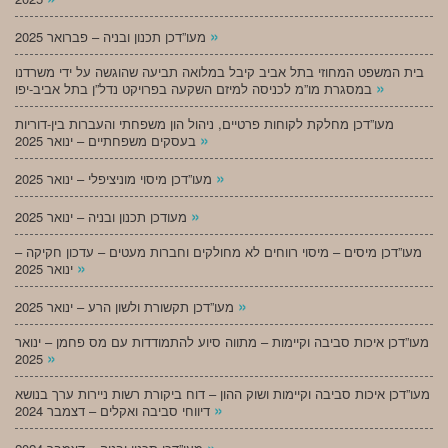
»
מעו”דכן תכנון ובניה – פברואר 2025
בית המשפט המחוזי בתל אביב קיבל במלואה תביעה שהוגשה על ידי משרדנו
»
במסגרת מו”מ לכניסה למיזם השקעה בפרויקט נדל”ן בתל אביב-יפו
מעו”דכן מחלקת לקוחות פרטיים, ניהול הון משפחתי והעברות בין-דוריות
»
בעסקים משפחתיים – ינואר 2025
»
מעו”דכן מיסוי מוניציפלי – ינואר 2025
»
מעודכן תכנון ובניה – ינואר 2025
מעו”דכן מיסים – מיסוי רווחים לא מחולקים וחברות מעטים – עדכון חקיקה –
»
ינואר 2025
»
מעו”דכן תקשורת ולשון הרע – ינואר 2025
מעו”דכן איכות סביבה וקיימות – מתווה סיוע להתמודדות עם מס פחמן – ינואר
»
2025
מעו”דכן איכות סביבה וקיימות ושוק ההון – דוח ביקורת רשות ניירות ערך בנושא
»
דיווחי סביבה ואקלים – דצמבר 2024
»