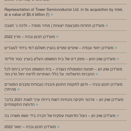
Representation of Tower Semiconductor Ltd. in its acquisition by Intel,
»
at a value of $5.4 billion (!)
»
מעו”דכן תחרות ותובענות ייצוגיות | מחיר מופרז – זליכה נ’ תנובה
»
מעו”דכן תכנון ובניה – מרץ 2022
»
מעו”דכן יחסי עבודה – שינויים זמניים בעניין תשלום דמי בידוד לעובדים
»
‘מעו”דכן שוק ההון – פסק דינו של בית המשפט העליון בעניין ‘בטר פלייס
מעו”דכן שוק הון – תנועת המטוטלת נעצרה – בית המשפט הכריע ביחס לכל
»
החברות הדואליות: על כללי האחריות לדיווח יחול הדין הזר
מעו”דכן תכנון ובניה – תיקון לתקנות התכנון והבניה (עבודות ומבנים הפטורים
»
מהיתר)
מעו”דכן שוק הון – עדכוני חקיקה והנחיות רשות ניירות ערך לשנת 2021 בדבר
»
הדוחות התקופתיים
»
מעו”דכן שוק הון – ניצול הזדמנות עסקית של חברה בידי נושא משרה בה
»
מעו”דכן תכנון ובניה – ינואר 2022