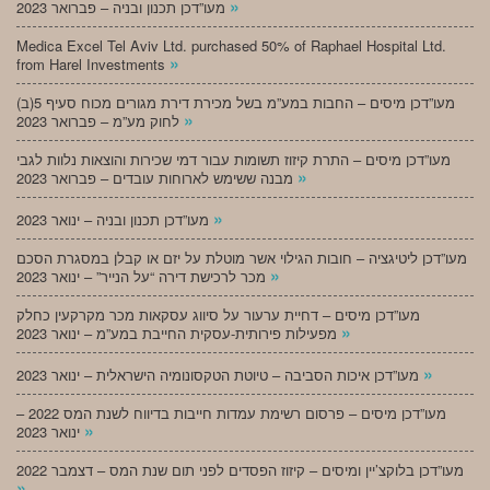
»
מעו”דכן תכנון ובניה – פברואר 2023
Medica Excel Tel Aviv Ltd. purchased 50% of Raphael Hospital Ltd.
»
from Harel Investments
מעו”דכן מיסים – החבות במע”מ בשל מכירת דירת מגורים מכוח סעיף 5(ב)
»
לחוק מע”מ – פברואר 2023
מעו”דכן מיסים – התרת קיזוז תשומות עבור דמי שכירות והוצאות נלוות לגבי
»
מבנה ששימש לארוחות עובדים – פברואר 2023
»
מעו”דכן תכנון ובניה – ינואר 2023
מעו”דכן ליטיגציה – חובות הגילוי אשר מוטלת על יזם או קבלן במסגרת הסכם
»
מכר לרכישת דירה “על הנייר” – ינואר 2023
מעו”דכן מיסים – דחיית ערעור על סיווג עסקאות מכר מקרקעין כחלק
»
מפעילות פירותית-עסקית החייבת במע”מ – ינואר 2023
»
מעו”דכן איכות הסביבה – טיוטת הטקסונומיה הישראלית – ינואר 2023
מעו”דכן מיסים – פרסום רשימת עמדות חייבות בדיווח לשנת המס 2022 –
»
ינואר 2023
מעו”דכן בלוקצ’יין ומיסים – קיזוז הפסדים לפני תום שנת המס – דצמבר 2022
»