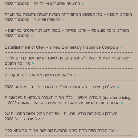
»
התעופה אוסטריאן איירליינס – ספטמבר 2022
מעו”דכן תעופה – בית המשפט המחוזי דחה תביעה ייצוגית שהוגשה נגד חברת
»
התעופה וויז אייר – ספטמבר 2022
מעו”דכן מיסוי מוניציפלי – עדכון פסיקה – ביטול חיוב רטרואקטיבי בארנונה –
»
ספטמבר 2022
»
Establishment of Ofek – a New Elementary Insurance Company
ייצוג חברת רשת מדיה ואיילה חסון בתביעת לשון הרע שהוגשה כנגדם על ידי
»
מר יוסף רחמים
»
אליאקסיס רוכשת את אקווריוס ספקטרום
»
מעו”דכן מיסים – השתתפות מלכ”רים במכרזי מדינה – אוגוסט 2022
מעו”דכן מיסים – כללי מחירי העברה בעסקאות בינלאומיות (transfer pricing)
»
– הרחבת חובות הדיווח על תאגידים הפועלים בישראל – אוגוסט 2022
מעו”דכן טכנולוגיות מידע ופרטיות – רפורמה בחוק זכויות הפרטיות של
»
קליפורניה – יולי 2022
»
ייצוג חברת רשת מדיה בע”מ בתביעה שהוגשה על-ידי מר בהא בכרי