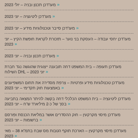
»
מעו”דכן תכנון ובניה – יולי 2023
»
מעו”דכן ליטיגציה – יוני 2023
»
מעו”דכן סייבר וטכנולוגיות מידע – יוני 2023
מעו”דכן יחסי עבודה – העסקת בני נוער – תזכורת לקראת חופשת הקיץ – יוני
»
2023
»
מעו”דכן תכנון ובניה – יוני 2023
מעו”דכן תעופה – בית המשפט דחה תובענה ייצוגית שהוגשה נגד חברת
»
השילוח DHL – יוני 2023
מעו”דכן טכנולוגיות מידע ופרטיות – צרפת מסדירה את תחום המשפיענים
»
באמצעות חוק תקדימי – יוני 2023
מעו”דכן ליטיגציה – בית המשפט הכלכלי דחה בקשה להיתר המצאה בתביעה
»
בסך של כ-2 מיליארד ש”ח – יוני 2023
מעו”דכן מיסוי מקרקעין – חוק ההסדרים אושר במליאת הכנסת ופורסם
»
ברשומות – יוני 2023
מעו”דכן מיסוי מקרקעין – הארכת תוקף הטבות מס שבח בתמ”א 38 – מאי
»
2023