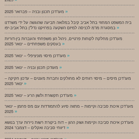
»
מעו”דכן תכנון ובניה – פברואר 2025
בית המשפט המחוזי בתל אביב קיבל במלואה תביעה שהוגשה על ידי משרדנו
»
במסגרת מו”מ לכניסה למיזם השקעה בפרויקט נדל”ן בתל אביב-יפו
מעו”דכן מחלקת לקוחות פרטיים, ניהול הון משפחתי והעברות בין-דוריות
»
בעסקים משפחתיים – ינואר 2025
»
מעו”דכן מיסוי מוניציפלי – ינואר 2025
»
מעודכן תכנון ובניה – ינואר 2025
מעו”דכן מיסים – מיסוי רווחים לא מחולקים וחברות מעטים – עדכון חקיקה –
»
ינואר 2025
»
מעו”דכן תקשורת ולשון הרע – ינואר 2025
מעו”דכן איכות סביבה וקיימות – מתווה סיוע להתמודדות עם מס פחמן – ינואר
»
2025
מעו”דכן איכות סביבה וקיימות ושוק ההון – דוח ביקורת רשות ניירות ערך בנושא
»
דיווחי סביבה ואקלים – דצמבר 2024
»