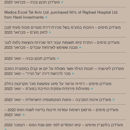
»
מעו”דכן תכנון ובניה – פברואר 2023
Medica Excel Tel Aviv Ltd. purchased 50% of Raphael Hospital Ltd.
»
from Harel Investments
מעו”דכן מיסים – החבות במע”מ בשל מכירת דירת מגורים מכוח סעיף 5(ב)
»
לחוק מע”מ – פברואר 2023
מעו”דכן מיסים – התרת קיזוז תשומות עבור דמי שכירות והוצאות נלוות לגבי
»
מבנה ששימש לארוחות עובדים – פברואר 2023
»
מעו”דכן תכנון ובניה – ינואר 2023
מעו”דכן ליטיגציה – חובות הגילוי אשר מוטלת על יזם או קבלן במסגרת הסכם
»
מכר לרכישת דירה “על הנייר” – ינואר 2023
מעו”דכן מיסים – דחיית ערעור על סיווג עסקאות מכר מקרקעין כחלק
»
מפעילות פירותית-עסקית החייבת במע”מ – ינואר 2023
»
מעו”דכן איכות הסביבה – טיוטת הטקסונומיה הישראלית – ינואר 2023
מעו”דכן מיסים – פרסום רשימת עמדות חייבות בדיווח לשנת המס 2022 –
»
ינואר 2023
מעו”דכן בלוקצ’יין ומיסים – קיזוז הפסדים לפני תום שנת המס – דצמבר 2022
»