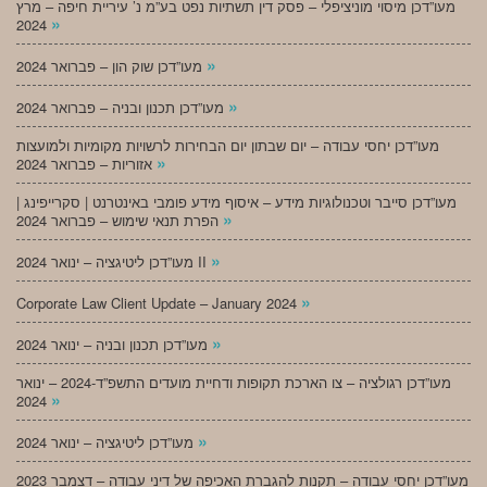
מעו”דכן מיסוי מוניציפלי – פסק דין תשתיות נפט בע”מ נ’ עיריית חיפה – מרץ
»
2024
»
מעו”דכן שוק הון – פברואר 2024
»
מעו”דכן תכנון ובניה – פברואר 2024
מעו”דכן יחסי עבודה – יום שבתון יום הבחירות לרשויות מקומיות ולמועצות
»
אזוריות – פברואר 2024
מעו”דכן סייבר וטכנולוגיות מידע – איסוף מידע פומבי באינטרנט | סקרייפינג |
»
הפרת תנאי שימוש – פברואר 2024
»
מעו”דכן ליטיגציה – ינואר 2024 II
»
Corporate Law Client Update – January 2024
»
מעו”דכן תכנון ובניה – ינואר 2024
מעו”דכן רגולציה – צו הארכת תקופות ודחיית מועדים התשפ”ד-2024 – ינואר
»
2024
»
מעו”דכן ליטיגציה – ינואר 2024
מעו”דכן יחסי עבודה – תקנות להגברת האכיפה של דיני עבודה – דצמבר 2023