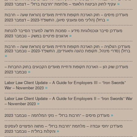
»
עקיף לחוק הביטוח הלאומי – מלחמת “חרבות ברזל” – דצמבר 2023
מעו”דכן מיסים – חוק הארכת תקופות ודחיית מועדים (הוראת שעה – חרבות
»
ברזל) (הליכי מס ומענקי סיוע), התשפ”ד-2023 – דצמבר 2023
מעו”דכן סייבר וטכנולוגיות מידע – סמכות חדשה למערך הסייבר להנחות
»
ארגונים פרטיים במשק – נובמבר 2023
מעו”דכן רגולציה – חוק הארכת תקופות ודחיית מועדים (הוראת שעה – חרבות
ברזל) (סדרי מינהל, תקופות כהונה ותאגידים), התשפ”ד-2023 – נובמבר 2023
»
מעו”דכן שוק הון – הארכת תקופות ודחיית מועדים הקבועים בחוק החברות –
»
נובמבר 2023
Labor Law Client Update – A Guide for Employers III – “Iron Swords”
»
War – November 2023
Labor Law Client Update – A Guide for Employers II – “Iron Swords” War
»
– November 2023
»
מעו”דכן מיסים – “חרבות ברזל” – נזקי המלחמה – נובמבר 2023
מעו”דכן יחסי עבודה – מלחמת “חרבות ברזל” – מתווה הפיצויים לעסקים
»
והקלות בחל”ת – נובמבר 2023