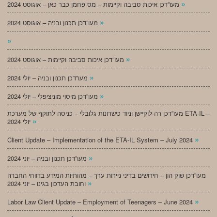
»
מעו”דכן איכות סביבה וקיימות – מס פחמן כבר כאן – אוגוסט 2024
»
מעו”דכן תכנון ובניה – אוגוסט 2024
»
»
מעו”דכן איכות סביבה וקיימות – אוגוסט 2024
»
מעו”דכן תכנון ובניה – יולי 2024
»
מעו”דכן מיסוי מוניציפלי – יולי 2024
מעו”דכן רה-לוקיישן וניוד כישרונות גלובלי – כניסה לתוקף של מערכת ETA-IL –
»
יולי 2024
»
Client Update – Implementation of the ETA-IL System – July 2024
»
מעו”דכן תכנון ובניה – יוני 2024
מעו”דכן שוק הון – חידושים בדיני ניירות ערך – מהותיות המידע בדווחי החברה
»
וחובת העדכון בגינו – יוני 2024
»
Labor Law Client Update – Employment of Teenagers – June 2024