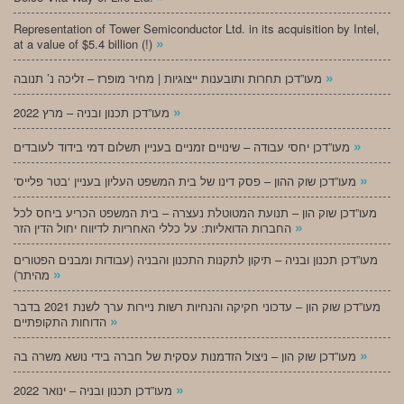
Representation of Tower Semiconductor Ltd. in its acquisition by Intel,
»
at a value of $5.4 billion (!)
»
מעו”דכן תחרות ותובענות ייצוגיות | מחיר מופרז – זליכה נ’ תנובה
»
מעו”דכן תכנון ובניה – מרץ 2022
»
מעו”דכן יחסי עבודה – שינויים זמניים בעניין תשלום דמי בידוד לעובדים
»
‘מעו”דכן שוק ההון – פסק דינו של בית המשפט העליון בעניין ‘בטר פלייס
מעו”דכן שוק הון – תנועת המטוטלת נעצרה – בית המשפט הכריע ביחס לכל
»
החברות הדואליות: על כללי האחריות לדיווח יחול הדין הזר
מעו”דכן תכנון ובניה – תיקון לתקנות התכנון והבניה (עבודות ומבנים הפטורים
»
מהיתר)
מעו”דכן שוק הון – עדכוני חקיקה והנחיות רשות ניירות ערך לשנת 2021 בדבר
»
הדוחות התקופתיים
»
מעו”דכן שוק הון – ניצול הזדמנות עסקית של חברה בידי נושא משרה בה
»
מעו”דכן תכנון ובניה – ינואר 2022