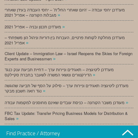
מעו”דכן יחסי עבודה – ‘היום שאחרי החל”ת’ – יחסי העבודה בעידן שאחרי
»
מגבלות הקורונה – אפריל 2021
»
מעו”דכן תכנון ובניה – אפריל 2021
מעו”דכן מחלקת לקוחות פרטיים, העברות בין-דוריות וניהול הון משפחתי –
»
אפריל 2021
Client Update – Immigration Law – Israel Reopens the Skies for Foreign
»
Experts and Businessmen
מעו”דכן ליטיגציה – תאגידים וניירות ערך – דחיית תביעת ענק כנגד
»
הדירקטורים ונושאי המשרה לשעבר בחברת סקיילקס
מעו”דכן ליטיגציה תאגידים וניירות ערך – סילוק על הסף של תביעה שהוגשה
»
נגד רואה חשבון מבקר
»
מעודכן משבר הקורונה – כניסת עובדים שאינם מחוסנים למקומות עבודה
FBC Tax Update: Transfer Pricing Business Models for Distribution &
»
Sales
»
מעו”דכן תכנון ובניה – מרץ 2021
Find Practice / Attorney