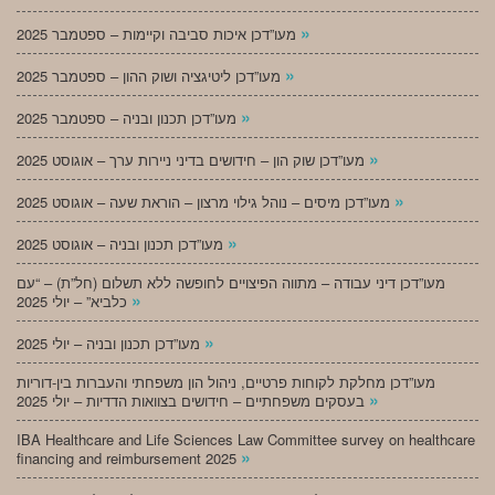
»
מעו”דכן איכות סביבה וקיימות – ספטמבר 2025
»
מעו”דכן ליטיגציה ושוק ההון – ספטמבר 2025
»
מעו”דכן תכנון ובניה – ספטמבר 2025
»
מעו”דכן שוק הון – חידושים בדיני ניירות ערך – אוגוסט 2025
»
מעו”דכן מיסים – נוהל גילוי מרצון – הוראת שעה – אוגוסט 2025
»
מעו”דכן תכנון ובניה – אוגוסט 2025
מעו”דכן דיני עבודה – מתווה הפיצויים לחופשה ללא תשלום (חל”ת) – “עם
»
כלביא” – יולי 2025
»
מעו”דכן תכנון ובניה – יולי 2025
מעו”דכן מחלקת לקוחות פרטיים, ניהול הון משפחתי והעברות בין-דוריות
»
בעסקים משפחתיים – חידושים בצוואות הדדיות – יולי 2025
IBA Healthcare and Life Sciences Law Committee survey on healthcare
»
financing and reimbursement 2025