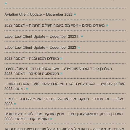
»
»
Aviation Client Update – December 2023
»
מעו”דכן מיסים – זיכויי מס בעבור תשלום תרומות – דצמבר 2023
»
Labor Law Client Update – December 2023 II
»
Labor Law Client Update – December 2023
»
מעו”דכן תכנון ובניה – דצמבר 2023
מעו”דכן סייבר וטכנולוגיות מידע – עיגון סמכויות נרחבות לשב”כ בזירת
»
הטכנולוגיה והסייבר – דצמבר 2023
מעו”דכן ליטיגציה – הגשת עתירה נגד תנאי מכרז לאחר מועד הגשת ההצעות –
»
דצמבר 2023
מעו”דכן יחסי עבודה – פסיקה תקדימית של בית הדין הארצי לעבודה – דצמבר
»
2023
מעו”דכן היי-טק, טכנולוגיה והון סיכון – ערוץ מענקים מהיר לחברות עם תזרים
»
מזומנים קצר – דצמבר 2023
מעו”דכן יחסי עבודה – תיקון מס’ 5 לחוק הגנה על עובדים בשעת חירום ותיקון