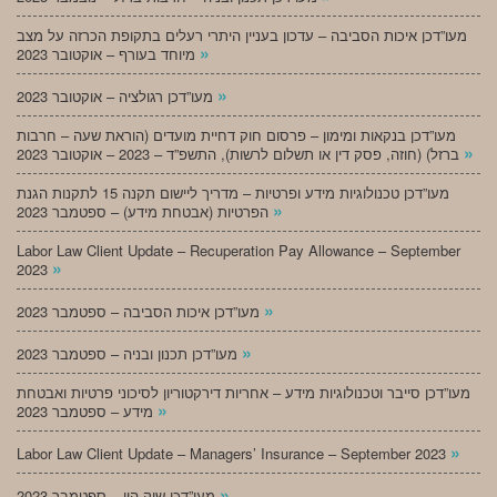
מעו”דכן איכות הסביבה – עדכון בעניין היתרי רעלים בתקופת הכרזה על מצב
»
מיוחד בעורף – אוקטובר 2023
»
מעו”דכן רגולציה – אוקטובר 2023
מעו”דכן בנקאות ומימון – פרסום חוק דחיית מועדים (הוראת שעה – חרבות
»
ברזל) (חוזה, פסק דין או תשלום לרשות), התשפ”ד – 2023 – אוקטובר 2023
מעו”דכן טכנולוגיות מידע ופרטיות – מדריך ליישום תקנה 15 לתקנות הגנת
»
הפרטיות (אבטחת מידע) – ספטמבר 2023
Labor Law Client Update – Recuperation Pay Allowance – September
»
2023
»
מעו”דכן איכות הסביבה – ספטמבר 2023
»
מעו”דכן תכנון ובניה – ספטמבר 2023
מעו”דכן סייבר וטכנולוגיות מידע – אחריות דירקטוריון לסיכוני פרטיות ואבטחת
»
מידע – ספטמבר 2023
»
Labor Law Client Update – Managers’ Insurance – September 2023
»
מעו”דכן שוק הון – ספטמבר 2023