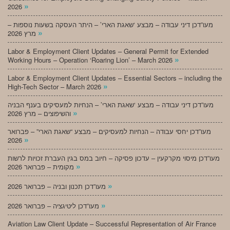
»
2026
מעו”דכן דיני עבודה – מבצע ‘שאגת הארי’ – היתר העסקה בשעות נוספות –
»
מרץ 2026
Labor & Employment Client Updates – General Permit for Extended
»
Working Hours – Operation ‘Roaring Lion’ – March 2026
Labor & Employment Client Updates – Essential Sectors – including the
»
High-Tech Sector – March 2026
מעו”דכן דיני עבודה – מבצע ‘שאגת הארי’ – הנחיות למעסיקים בענף הבניה
»
והשיפוצים – מרץ 2026
מעו”דכן יחסי עבודה – הנחיות למעסיקים – מבצע “שאגת הארי” – פברואר
»
2026
מעו”דכן מיסוי מקרקעין – עדכון פסיקה – חיוב במס בגין העברת זכויות לרשות
»
מקומית – פברואר 2026
»
מעו”דכן תכנון ובניה – פברואר 2026
»
מעו”דכן ליטיגציה – פברואר 2026
Aviation Law Client Update – Successful Representation of Air France