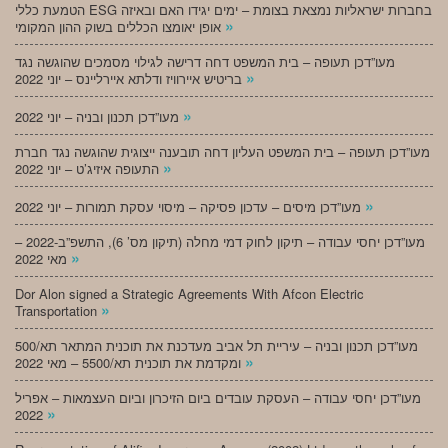
הטמעת כללי ESG בחברות ישראליות נמצאת בצומת – ימים יגידו האם ובאיזה
»
אופן יאומצו הכללים בשוק ההון המקומי
מעו”דכן תעופה – בית המשפט דחה דרישה לגילוי מסמכים שהוגשה נגד
»
בריטיש איירוויז ודלתא איירליינס – יוני 2022
»
מעו”דכן תכנון ובניה – יוני 2022
מעו”דכן תעופה – בית המשפט העליון דחה תובענה ייצוגית שהוגשה נגד חברת
»
התעופה איזיג’ט – יוני 2022
»
מעו”דכן מיסים – עדכון פסיקה – מיסוי עסקת תמורות – יוני 2022
מעו”דכן יחסי עבודה – תיקון לחוק דמי מחלה (תיקון מס’ 6), התשפ”ב-2022 –
»
מאי 2022
Dor Alon signed a Strategic Agreements With Afcon Electric
»
Transportation
מעו”דכן תכנון ובניה – עיריית תל אביב מעדכנת את תוכנית המתאר תא/500
»
ומקדמת את תוכנית תא/5500 – מאי 2022
מעו”דכן יחסי עבודה – העסקת עובדים ביום הזיכרון וביום העצמאות – אפריל
»
2022