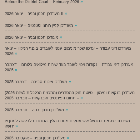
»
Before the District Court – February 2026
»
מעו”דכן תכנון ובניה – ינואר 2026 II
»
מעו”דכן קניין רוחני ופטנטים – ינואר 2026
»
מעודכן תכנון ובניה – ינואר 2026
מעו”דכן דיני עבודה – עדכון שכר מינימום ענפי לעובדים בענף הניקיון – ינואר
»
2026
מעו”דכן דיני עבודה – נקודות זיכוי לעובד בעד שירות מילואים כלוחם – דצמבר
»
2025
»
מעו”דכן איכות סביבה – דצמבר 2025
מעו”דכן בנקאות ומימון – טיוטת חוק ההסדרים (התכנית הכלכלית לשנת 2026)
»
– תחום הפיננסים והבנקאות – נובמבר 2025
»
מעו”דכן תכנון ובניה – נובמבר 2025
משרדנו ייצג את בתו של איש עסקים מנוח בהליך התנגדות לבקשה למתן צו
»
ירושה
»
מעו”דכן תכנון ובניה – אוקטובר 2025