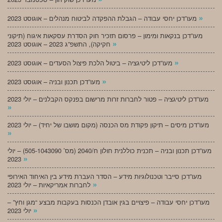
»
מעו”דכן יחסי עבודה – הגבלת ההפקדה לביטוח מנהלים – אוגוסט 2023
מעו”דכן בנקאות ומימון – פרסום תזכיר חוק הסדרת עסקאות איגוח (תיקוני
»
חקיקה), התשפ”ג 2023 – אוגוסט 2023
»
מעו”דכן ליטיגציה – ביטול הלכת פיצול הסעדים – אוגוסט 2023
»
מעו”דכן תכנון ובניה – אוגוסט 2023
מעו”דכן ליטיגציה – פטור לחברות זרות מרישום בפנקס הקבלנים – יולי 2023
»
מעו”דכן מיסים – תיקון פקודת מס הכנסה (מקום מושבו של יחיד) – יולי 2023
»
מעו”דכן תכנון ובניה – תכנית כוללנית חולון ח/2040 (מס’ 505-1043090) – יולי
»
2023
מעו”דכן סייבר וטכנולוגיות מידע – הסדר העברת מידע בין האיחוד האירופי
»
לחברות אמריקאיות – יולי 2023
מעו”דכן יחסי עבודה – פיצויים בגין אובדן הכנסות בעקבות מבצע “מגן וחץ” –
»
יולי 2023