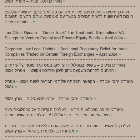
»
מעו”דכן תכנון ובניה – אפריל 2024
;מעו”דכן מיסים – חוק לתיקון פקודת מס הכנסה (מס’ 272), התשפ”ד-2024:
חובות דיווח שונות לרשות המיסים בקשר עם נאמנויות, עולים חדשים ותושבים
»
חוזרים ותיקים –
Tax Client Update – “Green Track” Tax Treatment: Streamlined VAT
»
Rulings for Venture Capital and Private Equity Funds – April 2024
Corporate Law Legal Update – Additional Regulatory Relief for Israeli
»
Companies Traded on Certain Foreign Exchanges – April 2024
מעו”דכן מיסים – בקשה במסלול ירוק: חיוב במס ערך מוסף של שירותים
»
הניתנים לקרנות השקעה בהון סיכון ופרייבט אקוויטי – אפריל 2024
מעו”דכן יחסי עבודה – הקפאה והפחתה של דמי הבראה לשנת 2024 – אפריל
»
2024
»
מעו”דכן יחסי עבודה – עדכון למעסיקים – מרץ 2024
מעו”דכן סייבר וטכנולוגיות מידע – רגולציה תקדימית על טכנולוגיות בינה
»
מלאכותית: אושר חוק ה – AI של האיחוד האירופי – מרץ 2024
מעו”דכן ליטיגציה – חוק בוררות חדש משנה את הכללים לניהול הליכי בוררות
»
מסחרית בין-לאומית בישראל – מרץ 2024