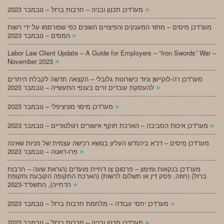
»
מעו”דכן תכנון ובניה – חרבות ברזל – נובמבר 2023
מעו”דכן מיסים – מתווי המענקים והפיצויים השונים כפי שפורסמו על ידי רשות
»
המסים – נובמבר 2023
Labor Law Client Update – A Guide for Employers – “Iron Swords” War –
»
November 2023
מעו”דכן רה-לוקיישן וניוד כישרונות גלובלי – הקצאה חדשה לקבלת היתרים
»
להעסקת עובדים זרים בענפי התעשייה – נובמבר 2023
»
מעו”דכן מיסוי מוניציפלי – נובמבר 2023
»
מעו”דכן איכות הסביבה – הארכת תוקף אישורים רגולטוריים – נובמבר 2023
מעו”דכן מיסים – דנ”א ביהמ”ש העליון בנושא רכישה עצמית של מניות שאינה
»
פרו-ראטה – נובמבר 2023
מעו”דכן בנקאות ומימון – פרסום צו דחיית מועדים (הוראת שעה – חרבות
ברזל) (חוזה, פסק דין או תשלום לרשות) (הארכת התקופה הקובעת ותקופת
»
הדחייה), התשפ”ד-2023
»
מעו”דכן יחסי עבודה – מלחמת חרבות ברזל – נובמבר 2023
»
מעו”דכן תכנון ובניה – חרבות ברזל – נובמבר 2023