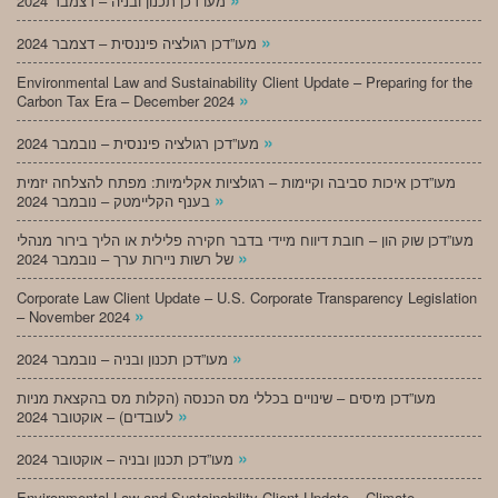
מעו”דכן תכנון ובניה – דצמבר 2024
»
מעו”דכן רגולציה פיננסית – דצמבר 2024
Environmental Law and Sustainability Client Update – Preparing for the
»
Carbon Tax Era – December 2024
»
מעו”דכן רגולציה פיננסית – נובמבר 2024
מעו”דכן איכות סביבה וקיימות – רגולציות אקלימיות: מפתח להצלחה יזמית
»
בענף הקליימטק – נובמבר 2024
מעו”דכן שוק הון – חובת דיווח מיידי בדבר חקירה פלילית או הליך בירור מנהלי
»
של רשות ניירות ערך – נובמבר 2024
Corporate Law Client Update – U.S. Corporate Transparency Legislation
»
– November 2024
»
מעו”דכן תכנון ובניה – נובמבר 2024
מעו”דכן מיסים – שינויים בכללי מס הכנסה (הקלות מס בהקצאת מניות
»
לעובדים) – אוקטובר 2024
»
מעו”דכן תכנון ובניה – אוקטובר 2024
Environmental Law and Sustainability Client Update – Climate