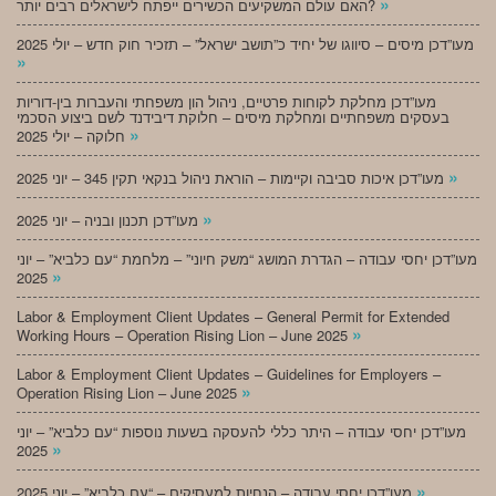
»
האם עולם המשקיעים הכשירים ייפתח לישראלים רבים יותר?
מעו”דכן מיסים – סיווגו של יחיד כ”תושב ישראל” – תזכיר חוק חדש – יולי 2025
»
מעו”דכן מחלקת לקוחות פרטיים, ניהול הון משפחתי והעברות בין-דוריות
בעסקים משפחתיים ומחלקת מיסים – חלוקת דיבידנד לשם ביצוע הסכמי
»
חלוקה – יולי 2025
»
מעו”דכן איכות סביבה וקיימות – הוראת ניהול בנקאי תקין 345 – יוני 2025
»
מעו”דכן תכנון ובניה – יוני 2025
מעו”דכן יחסי עבודה – הגדרת המושג “משק חיוני” – מלחמת “עם כלביא” – יוני
»
2025
Labor & Employment Client Updates – General Permit for Extended
»
Working Hours – Operation Rising Lion – June 2025
Labor & Employment Client Updates – Guidelines for Employers –
»
Operation Rising Lion – June 2025
מעו”דכן יחסי עבודה – היתר כללי להעסקה בשעות נוספות “עם כלביא” – יוני
»
2025
»
מעו”דכן יחסי עבודה – הנחיות למעסיקים – “עם כלביא” – יוני 2025