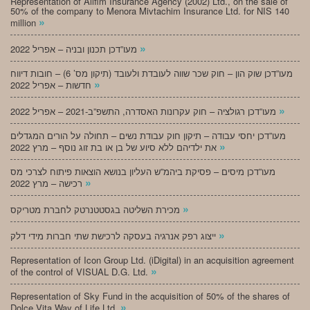
Representation of Alifim Insurance Agency (2002) Ltd., on the sale of
50% of the company to Menora Mivtachim Insurance Ltd. for NIS 140
»
million
»
מעו”דכן תכנון ובניה – אפריל 2022
מעו”דכן שוק הון – חוק שכר שווה לעובדת ולעובד (תיקון מס’ 6) – חובות דיווח
»
חדשות – אפריל 2022
»
מעו”דכן רגולציה – חוק עקרונות האסדרה, התשפ”ב-2021 – אפריל 2022
מעו”דכן יחסי עבודה – תיקון חוק עבודת נשים – תחולה על הורים המגדלים
»
את ילדיהם ללא סיוע של בן או בת זוג נוסף – מרץ 2022
מעו”דכן מיסים – פסיקת ביהמ”ש העליון בנושא הוצאות פיתוח לצרכי מס
»
רכישה – מרץ 2022
»
מכירת השליטה בגסטטנרטק לחברת מטריקס
»
ייצוג רפק אנרגיה בעסקה לרכישת שתי חברות מידי דלק
Representation of Icon Group Ltd. (iDigital) in an acquisition agreement
»
of the control of VISUAL D.G. Ltd.
Representation of Sky Fund in the acquisition of 50% of the shares of
»
Dolce Vita Way of Life Ltd.