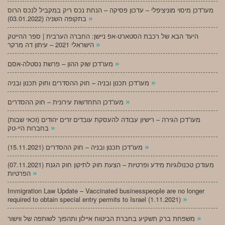
מעו”דכן מיסוי מוניציפלי – עדכון פסיקה – הנחת נכס ריק במקביל לנכס הרוס
»
בתקופה השניה (03.01.2022)
היעד הבא של רכבת הסטארט-אפ ניישן: החברה הערבית | ספר ההייטק
»
הישראלי 2021 – עיתון דה מרקר
»
מעו”דכן שוק ההון – פרשת נסטלה-אסם
»
מעו”דכן תכנון ובניה – חוק ההסדרים וחוק תכנון ובניה
»
מעו”דכן התחדשות עירונית – חוק ההסדרים
מעו”דכן הגירה – רישיון עבודה להעסקת עובדים זרים יהודים (זכאי שבות)
»
בחברות היי-טק
»
מעו”דכן תכנון ובניה – חוק ההסדרים (15.11.2021)
(07.11.2021) מעודכן טכנולוגיות מידע ופרטיות – הצעת חוק לתיקון חוק הגנת
»
הפרטיות
Immigration Law Update – Vaccinated businesspeople are no longer
»
required to obtain special entry permits to Israel (1.11.2021)
»
משפחת ברק תשקיע בחברת הביטוח איילון ותהפוך לשותפה של ווישור