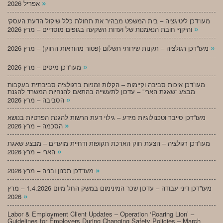
»
אפריל 2026
מעו”דכן ליטיגציה – בית המשפט מבהיר את תחולת כלל שיקול הדעת העסקי
»
והיקף חובת הנאמנות של ועדות השקעה בגופים מוסדיים – מרץ 2026
»
מעו”דכן רגולציה – תקנות שירותי תשלום (פטור מהוראות החוק) – מרץ 2026
»
מעו”דכן מיסים – מרץ 2026
מעו”דכן איכות סביבה וקיימות – הקלות זמניות ברגולציה סביבתית בעקבות
מבצע “שאגת הארי” – עדכון לתעשייה בהתאם להנחיות המשרד להגנת
»
הסביבה – מרץ 2026
מעו”דכן סייבר וטכנולוגיות מידע – גילוי דעת הרשות להגנת הפרטיות בנושא
»
הסכמה – מרץ 2026
מעו”דכן רגולציה – הצעת חוק הארכת תקופות ודחיית מועדים – מבצע שאגת
»
הארי – מרץ 2026
»
מעו”דכן תכנון ובניה – מרץ 2026
מעו”דכן דיני עבודה – עדכון שכר המינימום במשק החל מיום 1.4.2026 – מרץ
»
2026
Labor & Employment Client Updates – Operation ‘Roaring Lion’ –
Guidelines for Employers During Changing Safety Policies – March