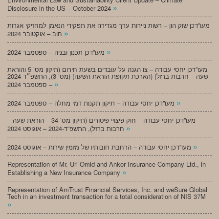
»
Disclosure in the US – October 2024
מעו”דכן שוק הון – רשות ניירות ערך מגדירה את תפקידי הנאמן למחזיקי אגרות
»
חוב – אוקטובר 2024
»
מעו”דכן תכנון ובניה – ספטמבר 2024
מעו”דכן יחסי עבודה – צו הגנה על עובדים בשעת חירום (תיקון מס’ 5 והוראת
שעה – חרבות ברזל) (הארכת תקופת הוראת השעה) (מס’ 3), התשפ״ד-2024
»
– ספטמבר 2024
»
מעו”דכן יחסי עבודה – תיקון תקנות דמי מחלה – ספטמבר 2024
מעו”דכן יחסי עבודה – חוק פיצויי פיטורים (תיקון מס’ 34 – הוראת שעה –
»
חרבות ברזל), התשפ”ד-2024 – אוגוסט 2024
»
מעו”דכן יחסי עבודה – הרחבת חובותיו של מזמין שירות – אוגוסט 2024
Representation of Mr. Uri Omid and Ankor Insurance Company Ltd., in
»
Establishing a New Insurance Company
Representation of AmTrust Financial Services, Inc. and weSure Global
Tech in an investment transaction for a total consideration of NIS 37M
»