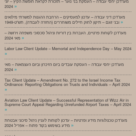
מעו”דכן יחסי עבודה – העסקת בני נוער – תזכורת לקראת חופשת הקיץ – יוני
»
2024
מעו”דכן דיני עבודה – עדכון למעסיקים – הרחבת ההגנות למשרתי מילואים
»
ובני זוגם – תיקון לחוק חיילים משוחררים (החזרה לעבודה), תש”ט-1949
מעו”דכן לקוחות פרטיים, העברות בין דוריות וניהול סכסוכי משפחה וירושה –
»
מאי 2024
Labor Law Client Update – Memorial and Independence Day – May 2024
»
מעו”דכן יחסי עבודה – העסקת עובדים ביום הזיכרון וביום העצמאות – מאי
»
2024
Tax Client Update – Amendment No. 272 to the Israel Income Tax
Ordinance: Reporting Obligations on Trusts and Individuals – April 2024
»
Aviation Law Client Update – Successful Representation of Wizz Air in
Supreme Court Appeal Regarding Unrefunded Airport Taxes – April 2024
»
מעו”דכן טכנולוגיות מידע ופרטיות – עדכון לקוחות לעניין ניהול סיכוני אבטחת
»
מידע בשימוש בקוד פתוח – אפריל 2024