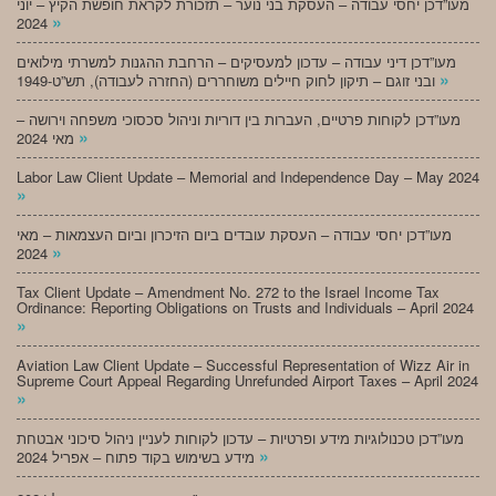
מעו”דכן יחסי עבודה – העסקת בני נוער – תזכורת לקראת חופשת הקיץ – יוני
»
2024
מעו”דכן דיני עבודה – עדכון למעסיקים – הרחבת ההגנות למשרתי מילואים
»
ובני זוגם – תיקון לחוק חיילים משוחררים (החזרה לעבודה), תש”ט-1949
מעו”דכן לקוחות פרטיים, העברות בין דוריות וניהול סכסוכי משפחה וירושה –
»
מאי 2024
Labor Law Client Update – Memorial and Independence Day – May 2024
»
מעו”דכן יחסי עבודה – העסקת עובדים ביום הזיכרון וביום העצמאות – מאי
»
2024
Tax Client Update – Amendment No. 272 to the Israel Income Tax
Ordinance: Reporting Obligations on Trusts and Individuals – April 2024
»
Aviation Law Client Update – Successful Representation of Wizz Air in
Supreme Court Appeal Regarding Unrefunded Airport Taxes – April 2024
»
מעו”דכן טכנולוגיות מידע ופרטיות – עדכון לקוחות לעניין ניהול סיכוני אבטחת
»
מידע בשימוש בקוד פתוח – אפריל 2024