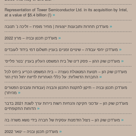
Representation of Tower Semiconductor Ltd. in its acquisition by Intel,
»
at a value of $5.4 billion (!)
»
מעו”דכן תחרות ותובענות ייצוגיות | מחיר מופרז – זליכה נ’ תנובה
»
מעו”דכן תכנון ובניה – מרץ 2022
»
מעו”דכן יחסי עבודה – שינויים זמניים בעניין תשלום דמי בידוד לעובדים
»
‘מעו”דכן שוק ההון – פסק דינו של בית המשפט העליון בעניין ‘בטר פלייס
מעו”דכן שוק הון – תנועת המטוטלת נעצרה – בית המשפט הכריע ביחס לכל
»
החברות הדואליות: על כללי האחריות לדיווח יחול הדין הזר
מעו”דכן תכנון ובניה – תיקון לתקנות התכנון והבניה (עבודות ומבנים הפטורים
»
מהיתר)
מעו”דכן שוק הון – עדכוני חקיקה והנחיות רשות ניירות ערך לשנת 2021 בדבר
»
הדוחות התקופתיים
»
מעו”דכן שוק הון – ניצול הזדמנות עסקית של חברה בידי נושא משרה בה
»
מעו”דכן תכנון ובניה – ינואר 2022