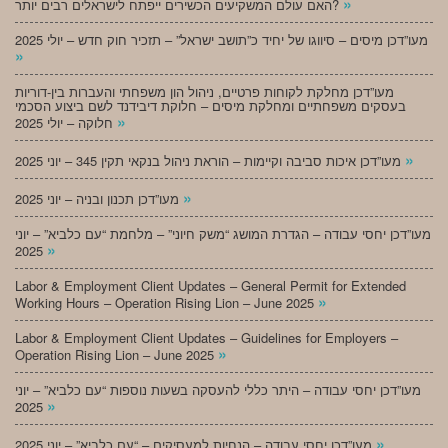
»
האם עולם המשקיעים הכשירים ייפתח לישראלים רבים יותר?
מעו”דכן מיסים – סיווגו של יחיד כ”תושב ישראל” – תזכיר חוק חדש – יולי 2025
»
מעו”דכן מחלקת לקוחות פרטיים, ניהול הון משפחתי והעברות בין-דוריות
בעסקים משפחתיים ומחלקת מיסים – חלוקת דיבידנד לשם ביצוע הסכמי
»
חלוקה – יולי 2025
»
מעו”דכן איכות סביבה וקיימות – הוראת ניהול בנקאי תקין 345 – יוני 2025
»
מעו”דכן תכנון ובניה – יוני 2025
מעו”דכן יחסי עבודה – הגדרת המושג “משק חיוני” – מלחמת “עם כלביא” – יוני
»
2025
Labor & Employment Client Updates – General Permit for Extended
»
Working Hours – Operation Rising Lion – June 2025
Labor & Employment Client Updates – Guidelines for Employers –
»
Operation Rising Lion – June 2025
מעו”דכן יחסי עבודה – היתר כללי להעסקה בשעות נוספות “עם כלביא” – יוני
»
2025
»
מעו”דכן יחסי עבודה – הנחיות למעסיקים – “עם כלביא” – יוני 2025