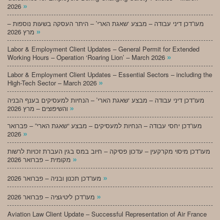
»
2026
מעו”דכן דיני עבודה – מבצע ‘שאגת הארי’ – היתר העסקה בשעות נוספות –
»
מרץ 2026
Labor & Employment Client Updates – General Permit for Extended
»
Working Hours – Operation ‘Roaring Lion’ – March 2026
Labor & Employment Client Updates – Essential Sectors – including the
»
High-Tech Sector – March 2026
מעו”דכן דיני עבודה – מבצע ‘שאגת הארי’ – הנחיות למעסיקים בענף הבניה
»
והשיפוצים – מרץ 2026
מעו”דכן יחסי עבודה – הנחיות למעסיקים – מבצע “שאגת הארי” – פברואר
»
2026
מעו”דכן מיסוי מקרקעין – עדכון פסיקה – חיוב במס בגין העברת זכויות לרשות
»
מקומית – פברואר 2026
»
מעו”דכן תכנון ובניה – פברואר 2026
»
מעו”דכן ליטיגציה – פברואר 2026
Aviation Law Client Update – Successful Representation of Air France