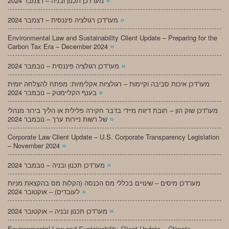
מעו”דכן תכנון ובניה – דצמבר 2024
»
מעו”דכן רגולציה פיננסית – דצמבר 2024
Environmental Law and Sustainability Client Update – Preparing for the
»
Carbon Tax Era – December 2024
»
מעו”דכן רגולציה פיננסית – נובמבר 2024
מעו”דכן איכות סביבה וקיימות – רגולציות אקלימיות: מפתח להצלחה יזמית
»
בענף הקליימטק – נובמבר 2024
מעו”דכן שוק הון – חובת דיווח מיידי בדבר חקירה פלילית או הליך בירור מנהלי
»
של רשות ניירות ערך – נובמבר 2024
Corporate Law Client Update – U.S. Corporate Transparency Legislation
»
– November 2024
»
מעו”דכן תכנון ובניה – נובמבר 2024
מעו”דכן מיסים – שינויים בכללי מס הכנסה (הקלות מס בהקצאת מניות
»
לעובדים) – אוקטובר 2024
»
מעו”דכן תכנון ובניה – אוקטובר 2024
Environmental Law and Sustainability Client Update – Climate