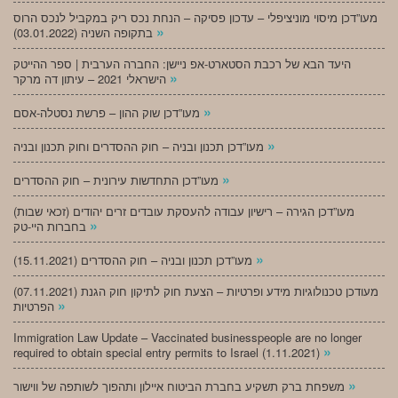
מעו”דכן מיסוי מוניציפלי – עדכון פסיקה – הנחת נכס ריק במקביל לנכס הרוס
»
בתקופה השניה (03.01.2022)
היעד הבא של רכבת הסטארט-אפ ניישן: החברה הערבית | ספר ההייטק
»
הישראלי 2021 – עיתון דה מרקר
»
מעו”דכן שוק ההון – פרשת נסטלה-אסם
»
מעו”דכן תכנון ובניה – חוק ההסדרים וחוק תכנון ובניה
»
מעו”דכן התחדשות עירונית – חוק ההסדרים
מעו”דכן הגירה – רישיון עבודה להעסקת עובדים זרים יהודים (זכאי שבות)
»
בחברות היי-טק
»
מעו”דכן תכנון ובניה – חוק ההסדרים (15.11.2021)
(07.11.2021) מעודכן טכנולוגיות מידע ופרטיות – הצעת חוק לתיקון חוק הגנת
»
הפרטיות
Immigration Law Update – Vaccinated businesspeople are no longer
»
required to obtain special entry permits to Israel (1.11.2021)
»
משפחת ברק תשקיע בחברת הביטוח איילון ותהפוך לשותפה של ווישור