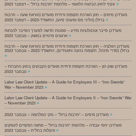
»
עקיף לחוק הביטוח הלאומי – מלחמת “חרבות ברזל” – דצמבר 2023
מעו”דכן מיסים – חוק הארכת תקופות ודחיית מועדים (הוראת שעה – חרבות
»
ברזל) (הליכי מס ומענקי סיוע), התשפ”ד-2023 – דצמבר 2023
מעו”דכן סייבר וטכנולוגיות מידע – סמכות חדשה למערך הסייבר להנחות
»
ארגונים פרטיים במשק – נובמבר 2023
מעו”דכן רגולציה – חוק הארכת תקופות ודחיית מועדים (הוראת שעה – חרבות
ברזל) (סדרי מינהל, תקופות כהונה ותאגידים), התשפ”ד-2023 – נובמבר 2023
»
מעו”דכן שוק הון – הארכת תקופות ודחיית מועדים הקבועים בחוק החברות –
»
נובמבר 2023
Labor Law Client Update – A Guide for Employers III – “Iron Swords”
»
War – November 2023
Labor Law Client Update – A Guide for Employers II – “Iron Swords” War
»
– November 2023
»
מעו”דכן מיסים – “חרבות ברזל” – נזקי המלחמה – נובמבר 2023
מעו”דכן יחסי עבודה – מלחמת “חרבות ברזל” – מתווה הפיצויים לעסקים
»
והקלות בחל”ת – נובמבר 2023