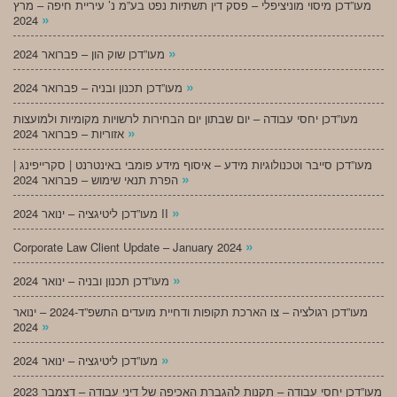
מעו”דכן מיסוי מוניציפלי – פסק דין תשתיות נפט בע”מ נ’ עיריית חיפה – מרץ
»
2024
»
מעו”דכן שוק הון – פברואר 2024
»
מעו”דכן תכנון ובניה – פברואר 2024
מעו”דכן יחסי עבודה – יום שבתון יום הבחירות לרשויות מקומיות ולמועצות
»
אזוריות – פברואר 2024
מעו”דכן סייבר וטכנולוגיות מידע – איסוף מידע פומבי באינטרנט | סקרייפינג |
»
הפרת תנאי שימוש – פברואר 2024
»
מעו”דכן ליטיגציה – ינואר 2024 II
»
Corporate Law Client Update – January 2024
»
מעו”דכן תכנון ובניה – ינואר 2024
מעו”דכן רגולציה – צו הארכת תקופות ודחיית מועדים התשפ”ד-2024 – ינואר
»
2024
»
מעו”דכן ליטיגציה – ינואר 2024
מעו”דכן יחסי עבודה – תקנות להגברת האכיפה של דיני עבודה – דצמבר 2023