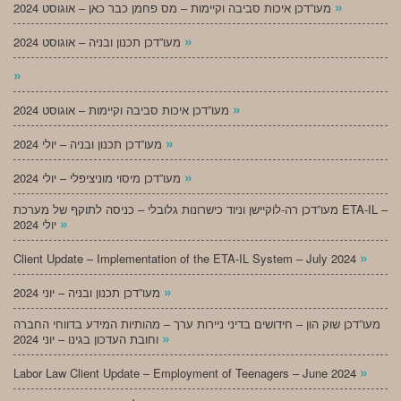
»
מעו”דכן איכות סביבה וקיימות – מס פחמן כבר כאן – אוגוסט 2024
»
מעו”דכן תכנון ובניה – אוגוסט 2024
»
»
מעו”דכן איכות סביבה וקיימות – אוגוסט 2024
»
מעו”דכן תכנון ובניה – יולי 2024
»
מעו”דכן מיסוי מוניציפלי – יולי 2024
מעו”דכן רה-לוקיישן וניוד כישרונות גלובלי – כניסה לתוקף של מערכת ETA-IL –
»
יולי 2024
»
Client Update – Implementation of the ETA-IL System – July 2024
»
מעו”דכן תכנון ובניה – יוני 2024
מעו”דכן שוק הון – חידושים בדיני ניירות ערך – מהותיות המידע בדווחי החברה
»
וחובת העדכון בגינו – יוני 2024
»
Labor Law Client Update – Employment of Teenagers – June 2024