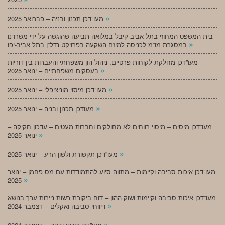
»
מעו”דכן תכנון ובניה – פברואר 2025
בית המשפט המחוזי בתל אביב קיבל במלואה תביעה שהוגשה על ידי משרדנו
»
במסגרת מו”מ לכניסה למיזם השקעה בפרויקט נדל”ן בתל אביב-יפו
מעו”דכן מחלקת לקוחות פרטיים, ניהול הון משפחתי והעברות בין-דוריות
»
בעסקים משפחתיים – ינואר 2025
»
מעו”דכן מיסוי מוניציפלי – ינואר 2025
»
מעודכן תכנון ובניה – ינואר 2025
מעו”דכן מיסים – מיסוי רווחים לא מחולקים וחברות מעטים – עדכון חקיקה –
»
ינואר 2025
»
מעו”דכן תקשורת ולשון הרע – ינואר 2025
מעו”דכן איכות סביבה וקיימות – מתווה סיוע להתמודדות עם מס פחמן – ינואר
»
2025
מעו”דכן איכות סביבה וקיימות ושוק ההון – דוח ביקורת רשות ניירות ערך בנושא
»
דיווחי סביבה ואקלים – דצמבר 2024
»