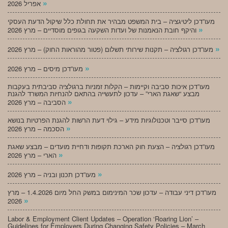
»
אפריל 2026
מעו”דכן ליטיגציה – בית המשפט מבהיר את תחולת כלל שיקול הדעת העסקי
»
והיקף חובת הנאמנות של ועדות השקעה בגופים מוסדיים – מרץ 2026
»
מעו”דכן רגולציה – תקנות שירותי תשלום (פטור מהוראות החוק) – מרץ 2026
»
מעו”דכן מיסים – מרץ 2026
מעו”דכן איכות סביבה וקיימות – הקלות זמניות ברגולציה סביבתית בעקבות
מבצע “שאגת הארי” – עדכון לתעשייה בהתאם להנחיות המשרד להגנת
»
הסביבה – מרץ 2026
מעו”דכן סייבר וטכנולוגיות מידע – גילוי דעת הרשות להגנת הפרטיות בנושא
»
הסכמה – מרץ 2026
מעו”דכן רגולציה – הצעת חוק הארכת תקופות ודחיית מועדים – מבצע שאגת
»
הארי – מרץ 2026
»
מעו”דכן תכנון ובניה – מרץ 2026
מעו”דכן דיני עבודה – עדכון שכר המינימום במשק החל מיום 1.4.2026 – מרץ
»
2026
Labor & Employment Client Updates – Operation ‘Roaring Lion’ –
Guidelines for Employers During Changing Safety Policies – March