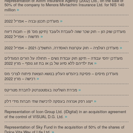
Representation of Alifim Insurance Agency (2002) Ltd., on the sale of
50% of the company to Menora Mivtachim Insurance Ltd. for NIS 140
»
million
»
מעו”דכן תכנון ובניה – אפריל 2022
מעו”דכן שוק הון – חוק שכר שווה לעובדת ולעובד (תיקון מס’ 6) – חובות דיווח
»
חדשות – אפריל 2022
»
מעו”דכן רגולציה – חוק עקרונות האסדרה, התשפ”ב-2021 – אפריל 2022
מעו”דכן יחסי עבודה – תיקון חוק עבודת נשים – תחולה על הורים המגדלים
»
את ילדיהם ללא סיוע של בן או בת זוג נוסף – מרץ 2022
מעו”דכן מיסים – פסיקת ביהמ”ש העליון בנושא הוצאות פיתוח לצרכי מס
»
רכישה – מרץ 2022
»
מכירת השליטה בגסטטנרטק לחברת מטריקס
»
ייצוג רפק אנרגיה בעסקה לרכישת שתי חברות מידי דלק
Representation of Icon Group Ltd. (iDigital) in an acquisition agreement
»
of the control of VISUAL D.G. Ltd.
Representation of Sky Fund in the acquisition of 50% of the shares of
»
Dolce Vita Way of Life Ltd.