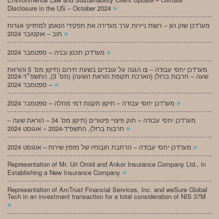
»
Disclosure in the US – October 2024
מעו”דכן שוק הון – רשות ניירות ערך מגדירה את תפקידי הנאמן למחזיקי אגרות
»
חוב – אוקטובר 2024
»
מעו”דכן תכנון ובניה – ספטמבר 2024
מעו”דכן יחסי עבודה – צו הגנה על עובדים בשעת חירום (תיקון מס’ 5 והוראת
שעה – חרבות ברזל) (הארכת תקופת הוראת השעה) (מס’ 3), התשפ״ד-2024
»
– ספטמבר 2024
»
מעו”דכן יחסי עבודה – תיקון תקנות דמי מחלה – ספטמבר 2024
מעו”דכן יחסי עבודה – חוק פיצויי פיטורים (תיקון מס’ 34 – הוראת שעה –
»
חרבות ברזל), התשפ”ד-2024 – אוגוסט 2024
»
מעו”דכן יחסי עבודה – הרחבת חובותיו של מזמין שירות – אוגוסט 2024
Representation of Mr. Uri Omid and Ankor Insurance Company Ltd., in
»
Establishing a New Insurance Company
Representation of AmTrust Financial Services, Inc. and weSure Global
Tech in an investment transaction for a total consideration of NIS 37M
»