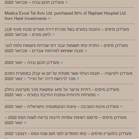
»
מעו”דכן תכנון ובניה – פברואר 2023
Medica Excel Tel Aviv Ltd. purchased 50% of Raphael Hospital Ltd.
»
from Harel Investments
מעו”דכן מיסים – החבות במע”מ בשל מכירת דירת מגורים מכוח סעיף 5(ב)
»
לחוק מע”מ – פברואר 2023
מעו”דכן מיסים – התרת קיזוז תשומות עבור דמי שכירות והוצאות נלוות לגבי
»
מבנה ששימש לארוחות עובדים – פברואר 2023
»
מעו”דכן תכנון ובניה – ינואר 2023
מעו”דכן ליטיגציה – חובות הגילוי אשר מוטלת על יזם או קבלן במסגרת הסכם
»
מכר לרכישת דירה “על הנייר” – ינואר 2023
מעו”דכן מיסים – דחיית ערעור על סיווג עסקאות מכר מקרקעין כחלק
»
מפעילות פירותית-עסקית החייבת במע”מ – ינואר 2023
»
מעו”דכן איכות הסביבה – טיוטת הטקסונומיה הישראלית – ינואר 2023
מעו”דכן מיסים – פרסום רשימת עמדות חייבות בדיווח לשנת המס 2022 –
»
ינואר 2023
מעו”דכן בלוקצ’יין ומיסים – קיזוז הפסדים לפני תום שנת המס – דצמבר 2022
»