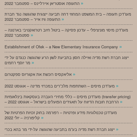
»
התעופה אוסטריאן איירליינס – ספטמבר 2022
מעו”דכן תעופה – בית המשפט המחוזי דחה תביעה ייצוגית שהוגשה נגד חברת
»
התעופה וויז אייר – ספטמבר 2022
מעו”דכן מיסוי מוניציפלי – עדכון פסיקה – ביטול חיוב רטרואקטיבי בארנונה –
»
ספטמבר 2022
»
Establishment of Ofek – a New Elementary Insurance Company
ייצוג חברת רשת מדיה ואיילה חסון בתביעת לשון הרע שהוגשה כנגדם על ידי
»
מר יוסף רחמים
»
אליאקסיס רוכשת את אקווריוס ספקטרום
»
מעו”דכן מיסים – השתתפות מלכ”רים במכרזי מדינה – אוגוסט 2022
מעו”דכן מיסים – כללי מחירי העברה בעסקאות בינלאומיות (transfer pricing)
»
– הרחבת חובות הדיווח על תאגידים הפועלים בישראל – אוגוסט 2022
מעו”דכן טכנולוגיות מידע ופרטיות – רפורמה בחוק זכויות הפרטיות של
»
קליפורניה – יולי 2022
»
ייצוג חברת רשת מדיה בע”מ בתביעה שהוגשה על-ידי מר בהא בכרי