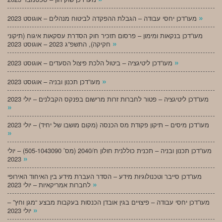
»
מעו”דכן יחסי עבודה – הגבלת ההפקדה לביטוח מנהלים – אוגוסט 2023
מעו”דכן בנקאות ומימון – פרסום תזכיר חוק הסדרת עסקאות איגוח (תיקוני
»
חקיקה), התשפ”ג 2023 – אוגוסט 2023
»
מעו”דכן ליטיגציה – ביטול הלכת פיצול הסעדים – אוגוסט 2023
»
מעו”דכן תכנון ובניה – אוגוסט 2023
מעו”דכן ליטיגציה – פטור לחברות זרות מרישום בפנקס הקבלנים – יולי 2023
»
מעו”דכן מיסים – תיקון פקודת מס הכנסה (מקום מושבו של יחיד) – יולי 2023
»
מעו”דכן תכנון ובניה – תכנית כוללנית חולון ח/2040 (מס’ 505-1043090) – יולי
»
2023
מעו”דכן סייבר וטכנולוגיות מידע – הסדר העברת מידע בין האיחוד האירופי
»
לחברות אמריקאיות – יולי 2023
מעו”דכן יחסי עבודה – פיצויים בגין אובדן הכנסות בעקבות מבצע “מגן וחץ” –
»
יולי 2023