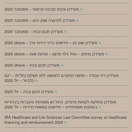
»
מעו”דכן איכות סביבה וקיימות – ספטמבר 2025
»
מעו”דכן ליטיגציה ושוק ההון – ספטמבר 2025
»
מעו”דכן תכנון ובניה – ספטמבר 2025
»
מעו”דכן שוק הון – חידושים בדיני ניירות ערך – אוגוסט 2025
»
מעו”דכן מיסים – נוהל גילוי מרצון – הוראת שעה – אוגוסט 2025
»
מעו”דכן תכנון ובניה – אוגוסט 2025
מעו”דכן דיני עבודה – מתווה הפיצויים לחופשה ללא תשלום (חל”ת) – “עם
»
כלביא” – יולי 2025
»
מעו”דכן תכנון ובניה – יולי 2025
מעו”דכן מחלקת לקוחות פרטיים, ניהול הון משפחתי והעברות בין-דוריות
»
בעסקים משפחתיים – חידושים בצוואות הדדיות – יולי 2025
IBA Healthcare and Life Sciences Law Committee survey on healthcare
»
financing and reimbursement 2025