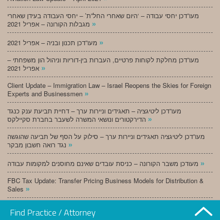
מעו”דכן יחסי עבודה – ‘היום שאחרי החל”ת’ – יחסי העבודה בעידן שאחרי
»
מגבלות הקורונה – אפריל 2021
»
מעו”דכן תכנון ובניה – אפריל 2021
מעו”דכן מחלקת לקוחות פרטיים, העברות בין-דוריות וניהול הון משפחתי –
»
אפריל 2021
Client Update – Immigration Law – Israel Reopens the Skies for Foreign
»
Experts and Businessmen
מעו”דכן ליטיגציה – תאגידים וניירות ערך – דחיית תביעת ענק כנגד
»
הדירקטורים ונושאי המשרה לשעבר בחברת סקיילקס
מעו”דכן ליטיגציה תאגידים וניירות ערך – סילוק על הסף של תביעה שהוגשה
»
נגד רואה חשבון מבקר
»
מעודכן משבר הקורונה – כניסת עובדים שאינם מחוסנים למקומות עבודה
FBC Tax Update: Transfer Pricing Business Models for Distribution &
»
Sales
»
מעו”דכן תכנון ובניה – מרץ 2021
Find Practice / Attorney