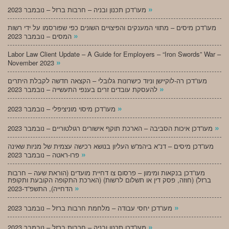
»
מעו”דכן תכנון ובניה – חרבות ברזל – נובמבר 2023
מעו”דכן מיסים – מתווי המענקים והפיצויים השונים כפי שפורסמו על ידי רשות
»
המסים – נובמבר 2023
Labor Law Client Update – A Guide for Employers – “Iron Swords” War –
»
November 2023
מעו”דכן רה-לוקיישן וניוד כישרונות גלובלי – הקצאה חדשה לקבלת היתרים
»
להעסקת עובדים זרים בענפי התעשייה – נובמבר 2023
»
מעו”דכן מיסוי מוניציפלי – נובמבר 2023
»
מעו”דכן איכות הסביבה – הארכת תוקף אישורים רגולטוריים – נובמבר 2023
מעו”דכן מיסים – דנ”א ביהמ”ש העליון בנושא רכישה עצמית של מניות שאינה
»
פרו-ראטה – נובמבר 2023
מעו”דכן בנקאות ומימון – פרסום צו דחיית מועדים (הוראת שעה – חרבות
ברזל) (חוזה, פסק דין או תשלום לרשות) (הארכת התקופה הקובעת ותקופת
»
הדחייה), התשפ”ד-2023
»
מעו”דכן יחסי עבודה – מלחמת חרבות ברזל – נובמבר 2023
»
מעו”דכן תכנון ובניה – חרבות ברזל – נובמבר 2023