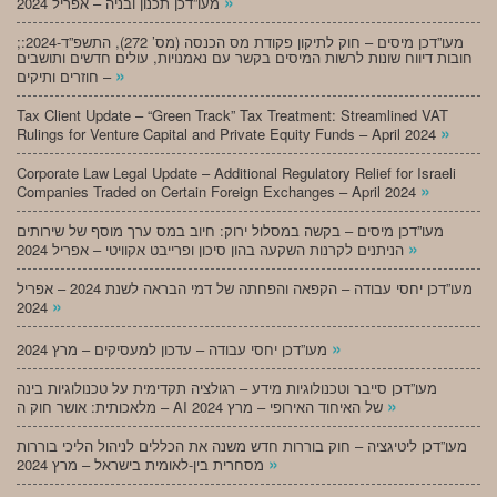
»
מעו”דכן תכנון ובניה – אפריל 2024
;מעו”דכן מיסים – חוק לתיקון פקודת מס הכנסה (מס’ 272), התשפ”ד-2024:
חובות דיווח שונות לרשות המיסים בקשר עם נאמנויות, עולים חדשים ותושבים
»
חוזרים ותיקים –
Tax Client Update – “Green Track” Tax Treatment: Streamlined VAT
»
Rulings for Venture Capital and Private Equity Funds – April 2024
Corporate Law Legal Update – Additional Regulatory Relief for Israeli
»
Companies Traded on Certain Foreign Exchanges – April 2024
מעו”דכן מיסים – בקשה במסלול ירוק: חיוב במס ערך מוסף של שירותים
»
הניתנים לקרנות השקעה בהון סיכון ופרייבט אקוויטי – אפריל 2024
מעו”דכן יחסי עבודה – הקפאה והפחתה של דמי הבראה לשנת 2024 – אפריל
»
2024
»
מעו”דכן יחסי עבודה – עדכון למעסיקים – מרץ 2024
מעו”דכן סייבר וטכנולוגיות מידע – רגולציה תקדימית על טכנולוגיות בינה
»
מלאכותית: אושר חוק ה – AI של האיחוד האירופי – מרץ 2024
מעו”דכן ליטיגציה – חוק בוררות חדש משנה את הכללים לניהול הליכי בוררות
»
מסחרית בין-לאומית בישראל – מרץ 2024