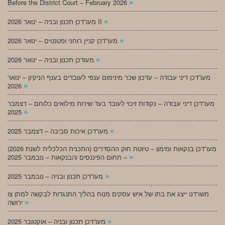
»
Before the District Court – February 2026
»
מעו”דכן תכנון ובניה – ינואר 2026 II
»
מעו”דכן קניין רוחני ופטנטים – ינואר 2026
»
מעודכן תכנון ובניה – ינואר 2026
מעו”דכן דיני עבודה – עדכון שכר מינימום ענפי לעובדים בענף הניקיון – ינואר
»
2026
מעו”דכן דיני עבודה – נקודות זיכוי לעובד בעד שירות מילואים כלוחם – דצמבר
»
2025
»
מעו”דכן איכות סביבה – דצמבר 2025
מעו”דכן בנקאות ומימון – טיוטת חוק ההסדרים (התכנית הכלכלית לשנת 2026)
»
– תחום הפיננסים והבנקאות – נובמבר 2025
»
מעו”דכן תכנון ובניה – נובמבר 2025
משרדנו ייצג את בתו של איש עסקים מנוח בהליך התנגדות לבקשה למתן צו
»
ירושה
»
מעו”דכן תכנון ובניה – אוקטובר 2025