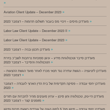
»
»
Aviation Client Update – December 2023
»
מעו”דכן מיסים – זיכויי מס בעבור תשלום תרומות – דצמבר 2023
»
Labor Law Client Update – December 2023 II
»
Labor Law Client Update – December 2023
»
מעו”דכן תכנון ובניה – דצמבר 2023
מעו”דכן סייבר וטכנולוגיות מידע – עיגון סמכויות נרחבות לשב”כ בזירת
»
הטכנולוגיה והסייבר – דצמבר 2023
מעו”דכן ליטיגציה – הגשת עתירה נגד תנאי מכרז לאחר מועד הגשת ההצעות –
»
דצמבר 2023
מעו”דכן יחסי עבודה – פסיקה תקדימית של בית הדין הארצי לעבודה – דצמבר
»
2023
מעו”דכן היי-טק, טכנולוגיה והון סיכון – ערוץ מענקים מהיר לחברות עם תזרים
»
מזומנים קצר – דצמבר 2023
מעו”דכן יחסי עבודה – תיקון מס’ 5 לחוק הגנה על עובדים בשעת חירום ותיקון