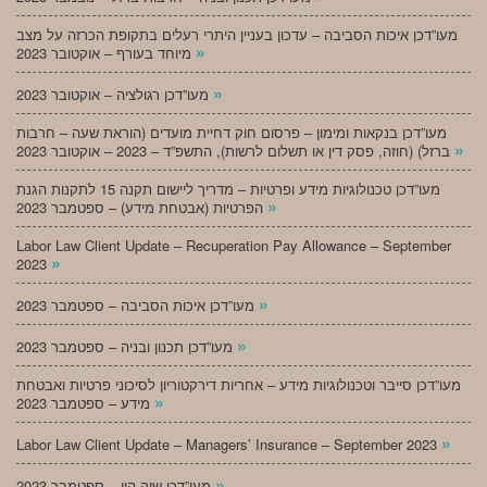
מעו”דכן איכות הסביבה – עדכון בעניין היתרי רעלים בתקופת הכרזה על מצב
»
מיוחד בעורף – אוקטובר 2023
»
מעו”דכן רגולציה – אוקטובר 2023
מעו”דכן בנקאות ומימון – פרסום חוק דחיית מועדים (הוראת שעה – חרבות
»
ברזל) (חוזה, פסק דין או תשלום לרשות), התשפ”ד – 2023 – אוקטובר 2023
מעו”דכן טכנולוגיות מידע ופרטיות – מדריך ליישום תקנה 15 לתקנות הגנת
»
הפרטיות (אבטחת מידע) – ספטמבר 2023
Labor Law Client Update – Recuperation Pay Allowance – September
»
2023
»
מעו”דכן איכות הסביבה – ספטמבר 2023
»
מעו”דכן תכנון ובניה – ספטמבר 2023
מעו”דכן סייבר וטכנולוגיות מידע – אחריות דירקטוריון לסיכוני פרטיות ואבטחת
»
מידע – ספטמבר 2023
»
Labor Law Client Update – Managers’ Insurance – September 2023
»
מעו”דכן שוק הון – ספטמבר 2023