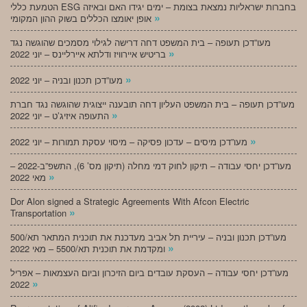
הטמעת כללי ESG בחברות ישראליות נמצאת בצומת – ימים יגידו האם ובאיזה
»
אופן יאומצו הכללים בשוק ההון המקומי
מעו”דכן תעופה – בית המשפט דחה דרישה לגילוי מסמכים שהוגשה נגד
»
בריטיש איירוויז ודלתא איירליינס – יוני 2022
»
מעו”דכן תכנון ובניה – יוני 2022
מעו”דכן תעופה – בית המשפט העליון דחה תובענה ייצוגית שהוגשה נגד חברת
»
התעופה איזיג’ט – יוני 2022
»
מעו”דכן מיסים – עדכון פסיקה – מיסוי עסקת תמורות – יוני 2022
מעו”דכן יחסי עבודה – תיקון לחוק דמי מחלה (תיקון מס’ 6), התשפ”ב-2022 –
»
מאי 2022
Dor Alon signed a Strategic Agreements With Afcon Electric
»
Transportation
מעו”דכן תכנון ובניה – עיריית תל אביב מעדכנת את תוכנית המתאר תא/500
»
ומקדמת את תוכנית תא/5500 – מאי 2022
מעו”דכן יחסי עבודה – העסקת עובדים ביום הזיכרון וביום העצמאות – אפריל
»
2022