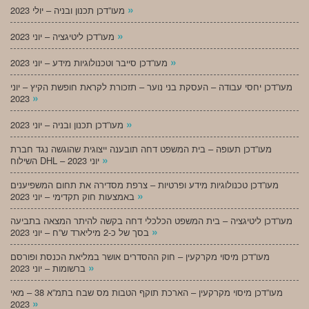
»
מעו”דכן תכנון ובניה – יולי 2023
»
מעו”דכן ליטיגציה – יוני 2023
»
מעו”דכן סייבר וטכנולוגיות מידע – יוני 2023
מעו”דכן יחסי עבודה – העסקת בני נוער – תזכורת לקראת חופשת הקיץ – יוני
»
2023
»
מעו”דכן תכנון ובניה – יוני 2023
מעו”דכן תעופה – בית המשפט דחה תובענה ייצוגית שהוגשה נגד חברת
»
השילוח DHL – יוני 2023
מעו”דכן טכנולוגיות מידע ופרטיות – צרפת מסדירה את תחום המשפיענים
»
באמצעות חוק תקדימי – יוני 2023
מעו”דכן ליטיגציה – בית המשפט הכלכלי דחה בקשה להיתר המצאה בתביעה
»
בסך של כ-2 מיליארד ש”ח – יוני 2023
מעו”דכן מיסוי מקרקעין – חוק ההסדרים אושר במליאת הכנסת ופורסם
»
ברשומות – יוני 2023
מעו”דכן מיסוי מקרקעין – הארכת תוקף הטבות מס שבח בתמ”א 38 – מאי
»
2023