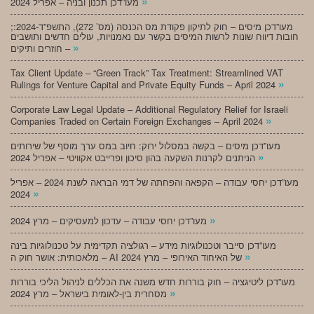
»
מעו”דכן תכנון ובניה – אפריל 2024
;מעו”דכן מיסים – חוק לתיקון פקודת מס הכנסה (מס’ 272), התשפ”ד-2024:
חובות דיווח שונות לרשות המיסים בקשר עם נאמנויות, עולים חדשים ותושבים
»
חוזרים ותיקים –
Tax Client Update – “Green Track” Tax Treatment: Streamlined VAT
»
Rulings for Venture Capital and Private Equity Funds – April 2024
Corporate Law Legal Update – Additional Regulatory Relief for Israeli
»
Companies Traded on Certain Foreign Exchanges – April 2024
מעו”דכן מיסים – בקשה במסלול ירוק: חיוב במס ערך מוסף של שירותים
»
הניתנים לקרנות השקעה בהון סיכון ופרייבט אקוויטי – אפריל 2024
מעו”דכן יחסי עבודה – הקפאה והפחתה של דמי הבראה לשנת 2024 – אפריל
»
2024
»
מעו”דכן יחסי עבודה – עדכון למעסיקים – מרץ 2024
מעו”דכן סייבר וטכנולוגיות מידע – רגולציה תקדימית על טכנולוגיות בינה
»
מלאכותית: אושר חוק ה – AI של האיחוד האירופי – מרץ 2024
מעו”דכן ליטיגציה – חוק בוררות חדש משנה את הכללים לניהול הליכי בוררות
»
מסחרית בין-לאומית בישראל – מרץ 2024