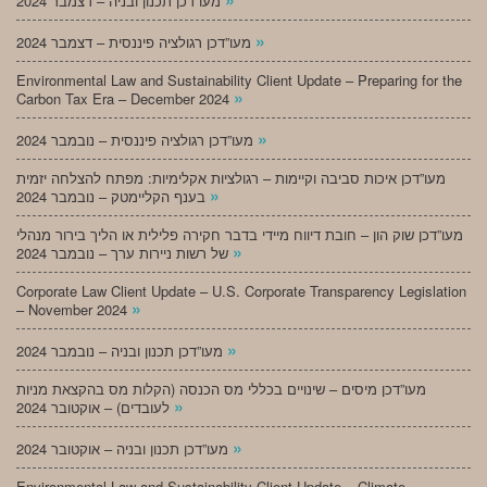
מעו”דכן תכנון ובניה – דצמבר 2024
»
מעו”דכן רגולציה פיננסית – דצמבר 2024
Environmental Law and Sustainability Client Update – Preparing for the
»
Carbon Tax Era – December 2024
»
מעו”דכן רגולציה פיננסית – נובמבר 2024
מעו”דכן איכות סביבה וקיימות – רגולציות אקלימיות: מפתח להצלחה יזמית
»
בענף הקליימטק – נובמבר 2024
מעו”דכן שוק הון – חובת דיווח מיידי בדבר חקירה פלילית או הליך בירור מנהלי
»
של רשות ניירות ערך – נובמבר 2024
Corporate Law Client Update – U.S. Corporate Transparency Legislation
»
– November 2024
»
מעו”דכן תכנון ובניה – נובמבר 2024
מעו”דכן מיסים – שינויים בכללי מס הכנסה (הקלות מס בהקצאת מניות
»
לעובדים) – אוקטובר 2024
»
מעו”דכן תכנון ובניה – אוקטובר 2024
Environmental Law and Sustainability Client Update – Climate