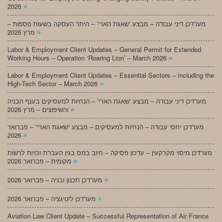
»
2026
מעו”דכן דיני עבודה – מבצע ‘שאגת הארי’ – היתר העסקה בשעות נוספות –
»
מרץ 2026
Labor & Employment Client Updates – General Permit for Extended
»
Working Hours – Operation ‘Roaring Lion’ – March 2026
Labor & Employment Client Updates – Essential Sectors – including the
»
High-Tech Sector – March 2026
מעו”דכן דיני עבודה – מבצע ‘שאגת הארי’ – הנחיות למעסיקים בענף הבניה
»
והשיפוצים – מרץ 2026
מעו”דכן יחסי עבודה – הנחיות למעסיקים – מבצע “שאגת הארי” – פברואר
»
2026
מעו”דכן מיסוי מקרקעין – עדכון פסיקה – חיוב במס בגין העברת זכויות לרשות
»
מקומית – פברואר 2026
»
מעו”דכן תכנון ובניה – פברואר 2026
»
מעו”דכן ליטיגציה – פברואר 2026
Aviation Law Client Update – Successful Representation of Air France