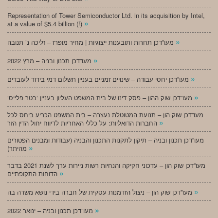
Representation of Tower Semiconductor Ltd. in its acquisition by Intel,
»
at a value of $5.4 billion (!)
»
מעו”דכן תחרות ותובענות ייצוגיות | מחיר מופרז – זליכה נ’ תנובה
»
מעו”דכן תכנון ובניה – מרץ 2022
»
מעו”דכן יחסי עבודה – שינויים זמניים בעניין תשלום דמי בידוד לעובדים
»
‘מעו”דכן שוק ההון – פסק דינו של בית המשפט העליון בעניין ‘בטר פלייס
מעו”דכן שוק הון – תנועת המטוטלת נעצרה – בית המשפט הכריע ביחס לכל
»
החברות הדואליות: על כללי האחריות לדיווח יחול הדין הזר
מעו”דכן תכנון ובניה – תיקון לתקנות התכנון והבניה (עבודות ומבנים הפטורים
»
מהיתר)
מעו”דכן שוק הון – עדכוני חקיקה והנחיות רשות ניירות ערך לשנת 2021 בדבר
»
הדוחות התקופתיים
»
מעו”דכן שוק הון – ניצול הזדמנות עסקית של חברה בידי נושא משרה בה
»
מעו”דכן תכנון ובניה – ינואר 2022