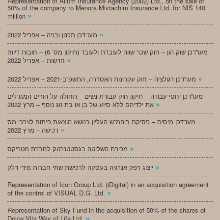
Representation of Alifim Insurance Agency (2002) Ltd., on the sale of
50% of the company to Menora Mivtachim Insurance Ltd. for NIS 140
»
million
»
מעו”דכן תכנון ובניה – אפריל 2022
מעו”דכן שוק הון – חוק שכר שווה לעובדת ולעובד (תיקון מס’ 6) – חובות דיווח
»
חדשות – אפריל 2022
»
מעו”דכן רגולציה – חוק עקרונות האסדרה, התשפ”ב-2021 – אפריל 2022
מעו”דכן יחסי עבודה – תיקון חוק עבודת נשים – תחולה על הורים המגדלים
»
את ילדיהם ללא סיוע של בן או בת זוג נוסף – מרץ 2022
מעו”דכן מיסים – פסיקת ביהמ”ש העליון בנושא הוצאות פיתוח לצרכי מס
»
רכישה – מרץ 2022
»
מכירת השליטה בגסטטנרטק לחברת מטריקס
»
ייצוג רפק אנרגיה בעסקה לרכישת שתי חברות מידי דלק
Representation of Icon Group Ltd. (iDigital) in an acquisition agreement
»
of the control of VISUAL D.G. Ltd.
Representation of Sky Fund in the acquisition of 50% of the shares of
»
Dolce Vita Way of Life Ltd.