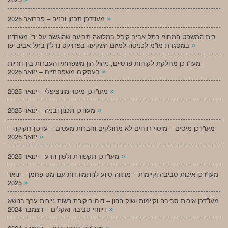
»
מעו”דכן תכנון ובניה – פברואר 2025
בית המשפט המחוזי בתל אביב קיבל במלואה תביעה שהוגשה על ידי משרדנו
»
במסגרת מו”מ לכניסה למיזם השקעה בפרויקט נדל”ן בתל אביב-יפו
מעו”דכן מחלקת לקוחות פרטיים, ניהול הון משפחתי והעברות בין-דוריות
»
בעסקים משפחתיים – ינואר 2025
»
מעו”דכן מיסוי מוניציפלי – ינואר 2025
»
מעודכן תכנון ובניה – ינואר 2025
מעו”דכן מיסים – מיסוי רווחים לא מחולקים וחברות מעטים – עדכון חקיקה –
»
ינואר 2025
»
מעו”דכן תקשורת ולשון הרע – ינואר 2025
מעו”דכן איכות סביבה וקיימות – מתווה סיוע להתמודדות עם מס פחמן – ינואר
»
2025
מעו”דכן איכות סביבה וקיימות ושוק ההון – דוח ביקורת רשות ניירות ערך בנושא
»
דיווחי סביבה ואקלים – דצמבר 2024
»