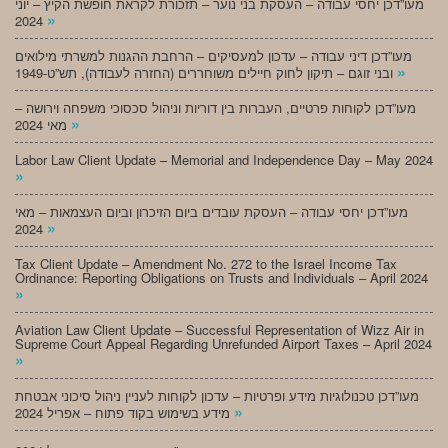
מעו”דכן יחסי עבודה – העסקת בני נוער – תזכורת לקראת חופשת הקיץ – יוני
»
2024
מעו”דכן דיני עבודה – עדכון למעסיקים – הרחבת ההגנות למשרתי מילואים
»
ובני זוגם – תיקון לחוק חיילים משוחררים (החזרה לעבודה), תש”ט-1949
מעו”דכן לקוחות פרטיים, העברות בין דוריות וניהול סכסוכי משפחה וירושה –
»
מאי 2024
Labor Law Client Update – Memorial and Independence Day – May 2024
»
מעו”דכן יחסי עבודה – העסקת עובדים ביום הזיכרון וביום העצמאות – מאי
»
2024
Tax Client Update – Amendment No. 272 to the Israel Income Tax
Ordinance: Reporting Obligations on Trusts and Individuals – April 2024
»
Aviation Law Client Update – Successful Representation of Wizz Air in
Supreme Court Appeal Regarding Unrefunded Airport Taxes – April 2024
»
מעו”דכן טכנולוגיות מידע ופרטיות – עדכון לקוחות לעניין ניהול סיכוני אבטחת
»
מידע בשימוש בקוד פתוח – אפריל 2024