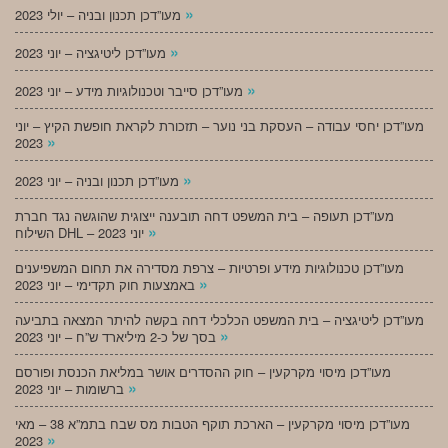
»
מעו”דכן תכנון ובניה – יולי 2023
»
מעו”דכן ליטיגציה – יוני 2023
»
מעו”דכן סייבר וטכנולוגיות מידע – יוני 2023
מעו”דכן יחסי עבודה – העסקת בני נוער – תזכורת לקראת חופשת הקיץ – יוני
»
2023
»
מעו”דכן תכנון ובניה – יוני 2023
מעו”דכן תעופה – בית המשפט דחה תובענה ייצוגית שהוגשה נגד חברת
»
השילוח DHL – יוני 2023
מעו”דכן טכנולוגיות מידע ופרטיות – צרפת מסדירה את תחום המשפיענים
»
באמצעות חוק תקדימי – יוני 2023
מעו”דכן ליטיגציה – בית המשפט הכלכלי דחה בקשה להיתר המצאה בתביעה
»
בסך של כ-2 מיליארד ש”ח – יוני 2023
מעו”דכן מיסוי מקרקעין – חוק ההסדרים אושר במליאת הכנסת ופורסם
»
ברשומות – יוני 2023
מעו”דכן מיסוי מקרקעין – הארכת תוקף הטבות מס שבח בתמ”א 38 – מאי
»
2023