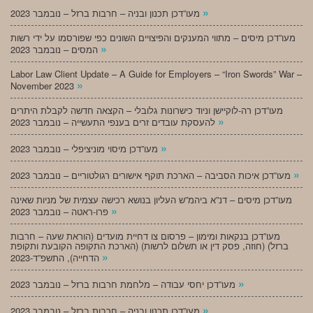
»
מעו”דכן תכנון ובניה – חרבות ברזל – נובמבר 2023
מעו”דכן מיסים – מתווי המענקים והפיצויים השונים כפי שפורסמו על ידי רשות
»
המסים – נובמבר 2023
Labor Law Client Update – A Guide for Employers – “Iron Swords” War –
»
November 2023
מעו”דכן רה-לוקיישן וניוד כישרונות גלובלי – הקצאה חדשה לקבלת היתרים
»
להעסקת עובדים זרים בענפי התעשייה – נובמבר 2023
»
מעו”דכן מיסוי מוניציפלי – נובמבר 2023
»
מעו”דכן איכות הסביבה – הארכת תוקף אישורים רגולטוריים – נובמבר 2023
מעו”דכן מיסים – דנ”א ביהמ”ש העליון בנושא רכישה עצמית של מניות שאינה
»
פרו-ראטה – נובמבר 2023
מעו”דכן בנקאות ומימון – פרסום צו דחיית מועדים (הוראת שעה – חרבות
ברזל) (חוזה, פסק דין או תשלום לרשות) (הארכת התקופה הקובעת ותקופת
»
הדחייה), התשפ”ד-2023
»
מעו”דכן יחסי עבודה – מלחמת חרבות ברזל – נובמבר 2023
»
מעו”דכן תכנון ובניה – חרבות ברזל – נובמבר 2023