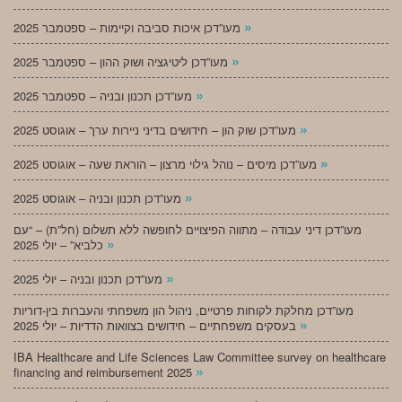
»
מעו”דכן איכות סביבה וקיימות – ספטמבר 2025
»
מעו”דכן ליטיגציה ושוק ההון – ספטמבר 2025
»
מעו”דכן תכנון ובניה – ספטמבר 2025
»
מעו”דכן שוק הון – חידושים בדיני ניירות ערך – אוגוסט 2025
»
מעו”דכן מיסים – נוהל גילוי מרצון – הוראת שעה – אוגוסט 2025
»
מעו”דכן תכנון ובניה – אוגוסט 2025
מעו”דכן דיני עבודה – מתווה הפיצויים לחופשה ללא תשלום (חל”ת) – “עם
»
כלביא” – יולי 2025
»
מעו”דכן תכנון ובניה – יולי 2025
מעו”דכן מחלקת לקוחות פרטיים, ניהול הון משפחתי והעברות בין-דוריות
»
בעסקים משפחתיים – חידושים בצוואות הדדיות – יולי 2025
IBA Healthcare and Life Sciences Law Committee survey on healthcare
»
financing and reimbursement 2025