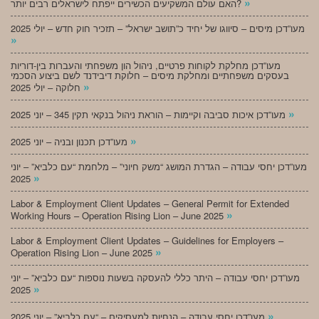
»
האם עולם המשקיעים הכשירים ייפתח לישראלים רבים יותר?
מעו”דכן מיסים – סיווגו של יחיד כ”תושב ישראל” – תזכיר חוק חדש – יולי 2025
»
מעו”דכן מחלקת לקוחות פרטיים, ניהול הון משפחתי והעברות בין-דוריות
בעסקים משפחתיים ומחלקת מיסים – חלוקת דיבידנד לשם ביצוע הסכמי
»
חלוקה – יולי 2025
»
מעו”דכן איכות סביבה וקיימות – הוראת ניהול בנקאי תקין 345 – יוני 2025
»
מעו”דכן תכנון ובניה – יוני 2025
מעו”דכן יחסי עבודה – הגדרת המושג “משק חיוני” – מלחמת “עם כלביא” – יוני
»
2025
Labor & Employment Client Updates – General Permit for Extended
»
Working Hours – Operation Rising Lion – June 2025
Labor & Employment Client Updates – Guidelines for Employers –
»
Operation Rising Lion – June 2025
מעו”דכן יחסי עבודה – היתר כללי להעסקה בשעות נוספות “עם כלביא” – יוני
»
2025
»
מעו”דכן יחסי עבודה – הנחיות למעסיקים – “עם כלביא” – יוני 2025