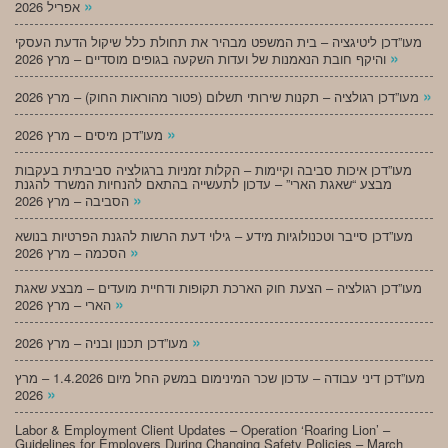
»
אפריל 2026
מעו”דכן ליטיגציה – בית המשפט מבהיר את תחולת כלל שיקול הדעת העסקי
»
והיקף חובת הנאמנות של ועדות השקעה בגופים מוסדיים – מרץ 2026
»
מעו”דכן רגולציה – תקנות שירותי תשלום (פטור מהוראות החוק) – מרץ 2026
»
מעו”דכן מיסים – מרץ 2026
מעו”דכן איכות סביבה וקיימות – הקלות זמניות ברגולציה סביבתית בעקבות
מבצע “שאגת הארי” – עדכון לתעשייה בהתאם להנחיות המשרד להגנת
»
הסביבה – מרץ 2026
מעו”דכן סייבר וטכנולוגיות מידע – גילוי דעת הרשות להגנת הפרטיות בנושא
»
הסכמה – מרץ 2026
מעו”דכן רגולציה – הצעת חוק הארכת תקופות ודחיית מועדים – מבצע שאגת
»
הארי – מרץ 2026
»
מעו”דכן תכנון ובניה – מרץ 2026
מעו”דכן דיני עבודה – עדכון שכר המינימום במשק החל מיום 1.4.2026 – מרץ
»
2026
Labor & Employment Client Updates – Operation ‘Roaring Lion’ –
Guidelines for Employers During Changing Safety Policies – March