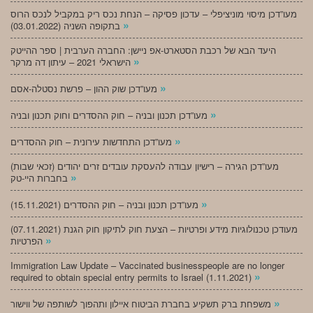
מעו”דכן מיסוי מוניציפלי – עדכון פסיקה – הנחת נכס ריק במקביל לנכס הרוס
»
בתקופה השניה (03.01.2022)
היעד הבא של רכבת הסטארט-אפ ניישן: החברה הערבית | ספר ההייטק
»
הישראלי 2021 – עיתון דה מרקר
»
מעו”דכן שוק ההון – פרשת נסטלה-אסם
»
מעו”דכן תכנון ובניה – חוק ההסדרים וחוק תכנון ובניה
»
מעו”דכן התחדשות עירונית – חוק ההסדרים
מעו”דכן הגירה – רישיון עבודה להעסקת עובדים זרים יהודים (זכאי שבות)
»
בחברות היי-טק
»
מעו”דכן תכנון ובניה – חוק ההסדרים (15.11.2021)
(07.11.2021) מעודכן טכנולוגיות מידע ופרטיות – הצעת חוק לתיקון חוק הגנת
»
הפרטיות
Immigration Law Update – Vaccinated businesspeople are no longer
»
required to obtain special entry permits to Israel (1.11.2021)
»
משפחת ברק תשקיע בחברת הביטוח איילון ותהפוך לשותפה של ווישור