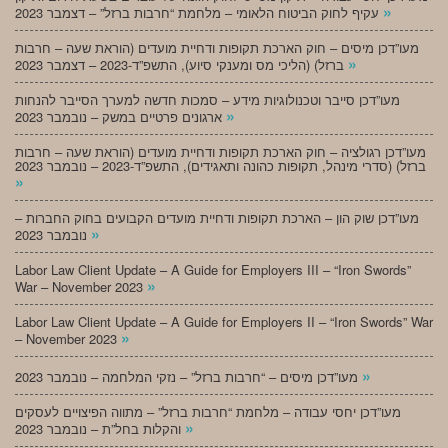
»
עקיף לחוק הביטוח הלאומי – מלחמת “חרבות ברזל” – דצמבר 2023
מעו”דכן מיסים – חוק הארכת תקופות ודחיית מועדים (הוראת שעה – חרבות
»
ברזל) (הליכי מס ומענקי סיוע), התשפ”ד-2023 – דצמבר 2023
מעו”דכן סייבר וטכנולוגיות מידע – סמכות חדשה למערך הסייבר להנחות
»
ארגונים פרטיים במשק – נובמבר 2023
מעו”דכן רגולציה – חוק הארכת תקופות ודחיית מועדים (הוראת שעה – חרבות
ברזל) (סדרי מינהל, תקופות כהונה ותאגידים), התשפ”ד-2023 – נובמבר 2023
»
מעו”דכן שוק הון – הארכת תקופות ודחיית מועדים הקבועים בחוק החברות –
»
נובמבר 2023
Labor Law Client Update – A Guide for Employers III – “Iron Swords”
»
War – November 2023
Labor Law Client Update – A Guide for Employers II – “Iron Swords” War
»
– November 2023
»
מעו”דכן מיסים – “חרבות ברזל” – נזקי המלחמה – נובמבר 2023
מעו”דכן יחסי עבודה – מלחמת “חרבות ברזל” – מתווה הפיצויים לעסקים
»
והקלות בחל”ת – נובמבר 2023