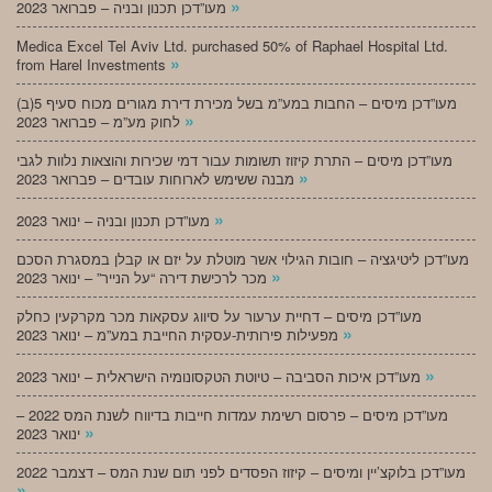
»
מעו”דכן תכנון ובניה – פברואר 2023
Medica Excel Tel Aviv Ltd. purchased 50% of Raphael Hospital Ltd.
»
from Harel Investments
מעו”דכן מיסים – החבות במע”מ בשל מכירת דירת מגורים מכוח סעיף 5(ב)
»
לחוק מע”מ – פברואר 2023
מעו”דכן מיסים – התרת קיזוז תשומות עבור דמי שכירות והוצאות נלוות לגבי
»
מבנה ששימש לארוחות עובדים – פברואר 2023
»
מעו”דכן תכנון ובניה – ינואר 2023
מעו”דכן ליטיגציה – חובות הגילוי אשר מוטלת על יזם או קבלן במסגרת הסכם
»
מכר לרכישת דירה “על הנייר” – ינואר 2023
מעו”דכן מיסים – דחיית ערעור על סיווג עסקאות מכר מקרקעין כחלק
»
מפעילות פירותית-עסקית החייבת במע”מ – ינואר 2023
»
מעו”דכן איכות הסביבה – טיוטת הטקסונומיה הישראלית – ינואר 2023
מעו”דכן מיסים – פרסום רשימת עמדות חייבות בדיווח לשנת המס 2022 –
»
ינואר 2023
מעו”דכן בלוקצ’יין ומיסים – קיזוז הפסדים לפני תום שנת המס – דצמבר 2022
»