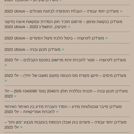
»
מעו”דכן יחסי עבודה – הגבלת ההפקדה לביטוח מנהלים – אוגוסט 2023
מעו”דכן בנקאות ומימון – פרסום תזכיר חוק הסדרת עסקאות איגוח (תיקוני
»
חקיקה), התשפ”ג 2023 – אוגוסט 2023
»
מעו”דכן ליטיגציה – ביטול הלכת פיצול הסעדים – אוגוסט 2023
»
מעו”דכן תכנון ובניה – אוגוסט 2023
מעו”דכן ליטיגציה – פטור לחברות זרות מרישום בפנקס הקבלנים – יולי 2023
»
מעו”דכן מיסים – תיקון פקודת מס הכנסה (מקום מושבו של יחיד) – יולי 2023
»
מעו”דכן תכנון ובניה – תכנית כוללנית חולון ח/2040 (מס’ 505-1043090) – יולי
»
2023
מעו”דכן סייבר וטכנולוגיות מידע – הסדר העברת מידע בין האיחוד האירופי
»
לחברות אמריקאיות – יולי 2023
מעו”דכן יחסי עבודה – פיצויים בגין אובדן הכנסות בעקבות מבצע “מגן וחץ” –
»
יולי 2023