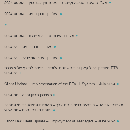
»
מעו”דכן איכות סביבה וקיימות – מס פחמן כבר כאן – אוגוסט 2024
»
מעו”דכן תכנון ובניה – אוגוסט 2024
»
»
מעו”דכן איכות סביבה וקיימות – אוגוסט 2024
»
מעו”דכן תכנון ובניה – יולי 2024
»
מעו”דכן מיסוי מוניציפלי – יולי 2024
מעו”דכן רה-לוקיישן וניוד כישרונות גלובלי – כניסה לתוקף של מערכת ETA-IL –
»
יולי 2024
»
Client Update – Implementation of the ETA-IL System – July 2024
»
מעו”דכן תכנון ובניה – יוני 2024
מעו”דכן שוק הון – חידושים בדיני ניירות ערך – מהותיות המידע בדווחי החברה
»
וחובת העדכון בגינו – יוני 2024
»
Labor Law Client Update – Employment of Teenagers – June 2024