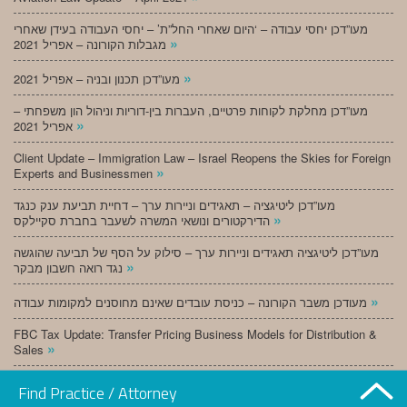
מעו”דכן יחסי עבודה – ‘היום שאחרי החל”ת’ – יחסי העבודה בעידן שאחרי
»
מגבלות הקורונה – אפריל 2021
»
מעו”דכן תכנון ובניה – אפריל 2021
מעו”דכן מחלקת לקוחות פרטיים, העברות בין-דוריות וניהול הון משפחתי –
»
אפריל 2021
Client Update – Immigration Law – Israel Reopens the Skies for Foreign
»
Experts and Businessmen
מעו”דכן ליטיגציה – תאגידים וניירות ערך – דחיית תביעת ענק כנגד
»
הדירקטורים ונושאי המשרה לשעבר בחברת סקיילקס
מעו”דכן ליטיגציה תאגידים וניירות ערך – סילוק על הסף של תביעה שהוגשה
»
נגד רואה חשבון מבקר
»
מעודכן משבר הקורונה – כניסת עובדים שאינם מחוסנים למקומות עבודה
FBC Tax Update: Transfer Pricing Business Models for Distribution &
»
Sales
»
מעו”דכן תכנון ובניה – מרץ 2021
Find Practice / Attorney