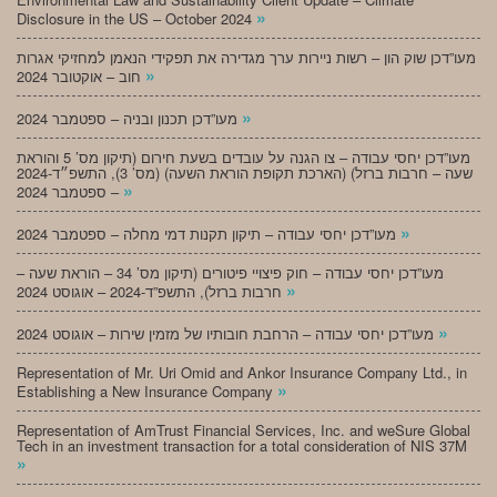
»
Disclosure in the US – October 2024
מעו”דכן שוק הון – רשות ניירות ערך מגדירה את תפקידי הנאמן למחזיקי אגרות
»
חוב – אוקטובר 2024
»
מעו”דכן תכנון ובניה – ספטמבר 2024
מעו”דכן יחסי עבודה – צו הגנה על עובדים בשעת חירום (תיקון מס’ 5 והוראת
שעה – חרבות ברזל) (הארכת תקופת הוראת השעה) (מס’ 3), התשפ״ד-2024
»
– ספטמבר 2024
»
מעו”דכן יחסי עבודה – תיקון תקנות דמי מחלה – ספטמבר 2024
מעו”דכן יחסי עבודה – חוק פיצויי פיטורים (תיקון מס’ 34 – הוראת שעה –
»
חרבות ברזל), התשפ”ד-2024 – אוגוסט 2024
»
מעו”דכן יחסי עבודה – הרחבת חובותיו של מזמין שירות – אוגוסט 2024
Representation of Mr. Uri Omid and Ankor Insurance Company Ltd., in
»
Establishing a New Insurance Company
Representation of AmTrust Financial Services, Inc. and weSure Global
Tech in an investment transaction for a total consideration of NIS 37M
»