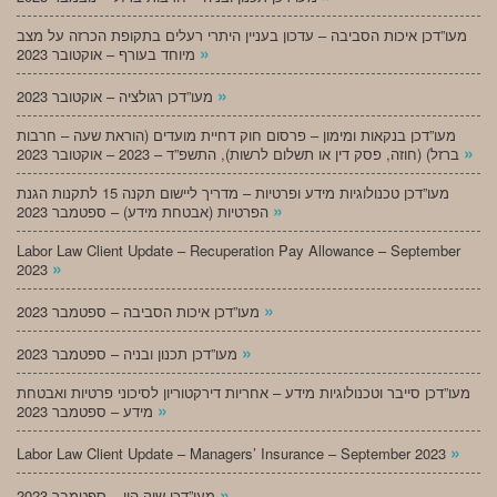
מעו”דכן איכות הסביבה – עדכון בעניין היתרי רעלים בתקופת הכרזה על מצב
»
מיוחד בעורף – אוקטובר 2023
»
מעו”דכן רגולציה – אוקטובר 2023
מעו”דכן בנקאות ומימון – פרסום חוק דחיית מועדים (הוראת שעה – חרבות
»
ברזל) (חוזה, פסק דין או תשלום לרשות), התשפ”ד – 2023 – אוקטובר 2023
מעו”דכן טכנולוגיות מידע ופרטיות – מדריך ליישום תקנה 15 לתקנות הגנת
»
הפרטיות (אבטחת מידע) – ספטמבר 2023
Labor Law Client Update – Recuperation Pay Allowance – September
»
2023
»
מעו”דכן איכות הסביבה – ספטמבר 2023
»
מעו”דכן תכנון ובניה – ספטמבר 2023
מעו”דכן סייבר וטכנולוגיות מידע – אחריות דירקטוריון לסיכוני פרטיות ואבטחת
»
מידע – ספטמבר 2023
»
Labor Law Client Update – Managers’ Insurance – September 2023
»
מעו”דכן שוק הון – ספטמבר 2023