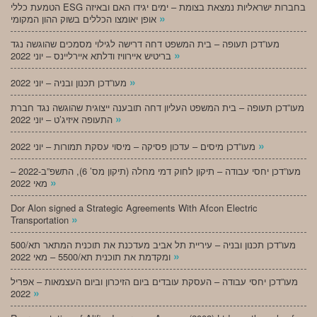
הטמעת כללי ESG בחברות ישראליות נמצאת בצומת – ימים יגידו האם ובאיזה
»
אופן יאומצו הכללים בשוק ההון המקומי
מעו”דכן תעופה – בית המשפט דחה דרישה לגילוי מסמכים שהוגשה נגד
»
בריטיש איירוויז ודלתא איירליינס – יוני 2022
»
מעו”דכן תכנון ובניה – יוני 2022
מעו”דכן תעופה – בית המשפט העליון דחה תובענה ייצוגית שהוגשה נגד חברת
»
התעופה איזיג’ט – יוני 2022
»
מעו”דכן מיסים – עדכון פסיקה – מיסוי עסקת תמורות – יוני 2022
מעו”דכן יחסי עבודה – תיקון לחוק דמי מחלה (תיקון מס’ 6), התשפ”ב-2022 –
»
מאי 2022
Dor Alon signed a Strategic Agreements With Afcon Electric
»
Transportation
מעו”דכן תכנון ובניה – עיריית תל אביב מעדכנת את תוכנית המתאר תא/500
»
ומקדמת את תוכנית תא/5500 – מאי 2022
מעו”דכן יחסי עבודה – העסקת עובדים ביום הזיכרון וביום העצמאות – אפריל
»
2022