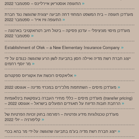
»
התעופה אוסטריאן איירליינס – ספטמבר 2022
מעו”דכן תעופה – בית המשפט המחוזי דחה תביעה ייצוגית שהוגשה נגד חברת
»
התעופה וויז אייר – ספטמבר 2022
מעו”דכן מיסוי מוניציפלי – עדכון פסיקה – ביטול חיוב רטרואקטיבי בארנונה –
»
ספטמבר 2022
»
Establishment of Ofek – a New Elementary Insurance Company
ייצוג חברת רשת מדיה ואיילה חסון בתביעת לשון הרע שהוגשה כנגדם על ידי
»
מר יוסף רחמים
»
אליאקסיס רוכשת את אקווריוס ספקטרום
»
מעו”דכן מיסים – השתתפות מלכ”רים במכרזי מדינה – אוגוסט 2022
מעו”דכן מיסים – כללי מחירי העברה בעסקאות בינלאומיות (transfer pricing)
»
– הרחבת חובות הדיווח על תאגידים הפועלים בישראל – אוגוסט 2022
מעו”דכן טכנולוגיות מידע ופרטיות – רפורמה בחוק זכויות הפרטיות של
»
קליפורניה – יולי 2022
»
ייצוג חברת רשת מדיה בע”מ בתביעה שהוגשה על-ידי מר בהא בכרי