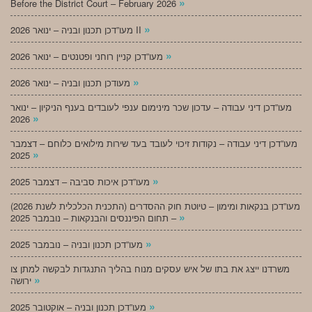
»
Before the District Court – February 2026
»
מעו”דכן תכנון ובניה – ינואר 2026 II
»
מעו”דכן קניין רוחני ופטנטים – ינואר 2026
»
מעודכן תכנון ובניה – ינואר 2026
מעו”דכן דיני עבודה – עדכון שכר מינימום ענפי לעובדים בענף הניקיון – ינואר
»
2026
מעו”דכן דיני עבודה – נקודות זיכוי לעובד בעד שירות מילואים כלוחם – דצמבר
»
2025
»
מעו”דכן איכות סביבה – דצמבר 2025
מעו”דכן בנקאות ומימון – טיוטת חוק ההסדרים (התכנית הכלכלית לשנת 2026)
»
– תחום הפיננסים והבנקאות – נובמבר 2025
»
מעו”דכן תכנון ובניה – נובמבר 2025
משרדנו ייצג את בתו של איש עסקים מנוח בהליך התנגדות לבקשה למתן צו
»
ירושה
»
מעו”דכן תכנון ובניה – אוקטובר 2025