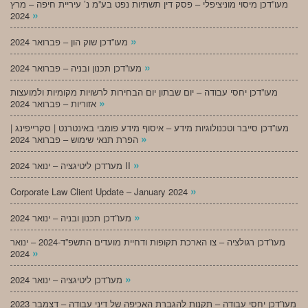
מעו”דכן מיסוי מוניציפלי – פסק דין תשתיות נפט בע”מ נ’ עיריית חיפה – מרץ
»
2024
»
מעו”דכן שוק הון – פברואר 2024
»
מעו”דכן תכנון ובניה – פברואר 2024
מעו”דכן יחסי עבודה – יום שבתון יום הבחירות לרשויות מקומיות ולמועצות
»
אזוריות – פברואר 2024
מעו”דכן סייבר וטכנולוגיות מידע – איסוף מידע פומבי באינטרנט | סקרייפינג |
»
הפרת תנאי שימוש – פברואר 2024
»
מעו”דכן ליטיגציה – ינואר 2024 II
»
Corporate Law Client Update – January 2024
»
מעו”דכן תכנון ובניה – ינואר 2024
מעו”דכן רגולציה – צו הארכת תקופות ודחיית מועדים התשפ”ד-2024 – ינואר
»
2024
»
מעו”דכן ליטיגציה – ינואר 2024
מעו”דכן יחסי עבודה – תקנות להגברת האכיפה של דיני עבודה – דצמבר 2023