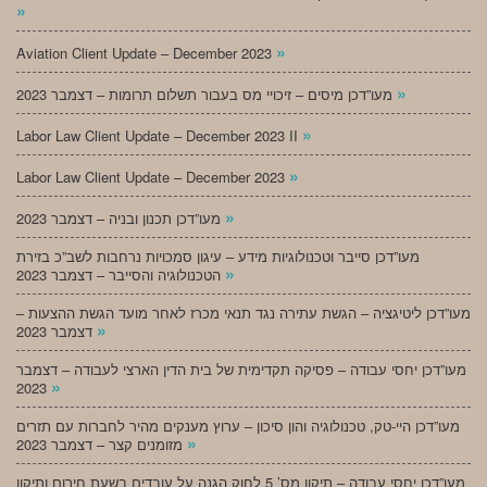
»
»
Aviation Client Update – December 2023
»
מעו”דכן מיסים – זיכויי מס בעבור תשלום תרומות – דצמבר 2023
»
Labor Law Client Update – December 2023 II
»
Labor Law Client Update – December 2023
»
מעו”דכן תכנון ובניה – דצמבר 2023
מעו”דכן סייבר וטכנולוגיות מידע – עיגון סמכויות נרחבות לשב”כ בזירת
»
הטכנולוגיה והסייבר – דצמבר 2023
מעו”דכן ליטיגציה – הגשת עתירה נגד תנאי מכרז לאחר מועד הגשת ההצעות –
»
דצמבר 2023
מעו”דכן יחסי עבודה – פסיקה תקדימית של בית הדין הארצי לעבודה – דצמבר
»
2023
מעו”דכן היי-טק, טכנולוגיה והון סיכון – ערוץ מענקים מהיר לחברות עם תזרים
»
מזומנים קצר – דצמבר 2023
מעו”דכן יחסי עבודה – תיקון מס’ 5 לחוק הגנה על עובדים בשעת חירום ותיקון