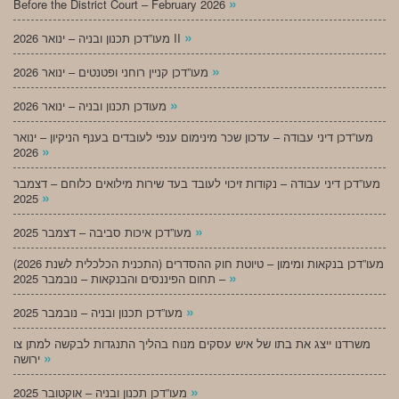
»
Before the District Court – February 2026
»
מעו”דכן תכנון ובניה – ינואר 2026 II
»
מעו”דכן קניין רוחני ופטנטים – ינואר 2026
»
מעודכן תכנון ובניה – ינואר 2026
מעו”דכן דיני עבודה – עדכון שכר מינימום ענפי לעובדים בענף הניקיון – ינואר
»
2026
מעו”דכן דיני עבודה – נקודות זיכוי לעובד בעד שירות מילואים כלוחם – דצמבר
»
2025
»
מעו”דכן איכות סביבה – דצמבר 2025
מעו”דכן בנקאות ומימון – טיוטת חוק ההסדרים (התכנית הכלכלית לשנת 2026)
»
– תחום הפיננסים והבנקאות – נובמבר 2025
»
מעו”דכן תכנון ובניה – נובמבר 2025
משרדנו ייצג את בתו של איש עסקים מנוח בהליך התנגדות לבקשה למתן צו
»
ירושה
»
מעו”דכן תכנון ובניה – אוקטובר 2025