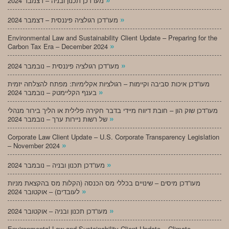
מעו”דכן תכנון ובניה – דצמבר 2024
»
מעו”דכן רגולציה פיננסית – דצמבר 2024
Environmental Law and Sustainability Client Update – Preparing for the
»
Carbon Tax Era – December 2024
»
מעו”דכן רגולציה פיננסית – נובמבר 2024
מעו”דכן איכות סביבה וקיימות – רגולציות אקלימיות: מפתח להצלחה יזמית
»
בענף הקליימטק – נובמבר 2024
מעו”דכן שוק הון – חובת דיווח מיידי בדבר חקירה פלילית או הליך בירור מנהלי
»
של רשות ניירות ערך – נובמבר 2024
Corporate Law Client Update – U.S. Corporate Transparency Legislation
»
– November 2024
»
מעו”דכן תכנון ובניה – נובמבר 2024
מעו”דכן מיסים – שינויים בכללי מס הכנסה (הקלות מס בהקצאת מניות
»
לעובדים) – אוקטובר 2024
»
מעו”דכן תכנון ובניה – אוקטובר 2024
Environmental Law and Sustainability Client Update – Climate