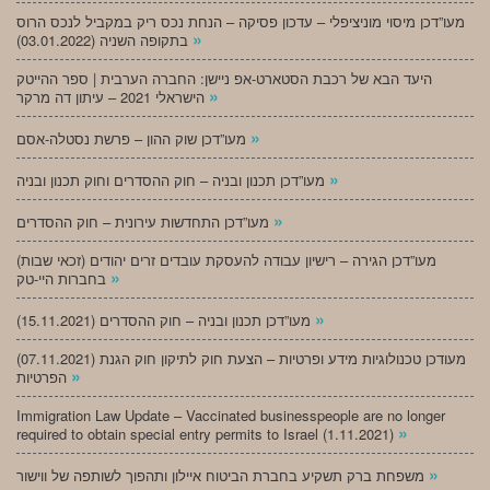
מעו”דכן מיסוי מוניציפלי – עדכון פסיקה – הנחת נכס ריק במקביל לנכס הרוס
»
בתקופה השניה (03.01.2022)
היעד הבא של רכבת הסטארט-אפ ניישן: החברה הערבית | ספר ההייטק
»
הישראלי 2021 – עיתון דה מרקר
»
מעו”דכן שוק ההון – פרשת נסטלה-אסם
»
מעו”דכן תכנון ובניה – חוק ההסדרים וחוק תכנון ובניה
»
מעו”דכן התחדשות עירונית – חוק ההסדרים
מעו”דכן הגירה – רישיון עבודה להעסקת עובדים זרים יהודים (זכאי שבות)
»
בחברות היי-טק
»
מעו”דכן תכנון ובניה – חוק ההסדרים (15.11.2021)
(07.11.2021) מעודכן טכנולוגיות מידע ופרטיות – הצעת חוק לתיקון חוק הגנת
»
הפרטיות
Immigration Law Update – Vaccinated businesspeople are no longer
»
required to obtain special entry permits to Israel (1.11.2021)
»
משפחת ברק תשקיע בחברת הביטוח איילון ותהפוך לשותפה של ווישור