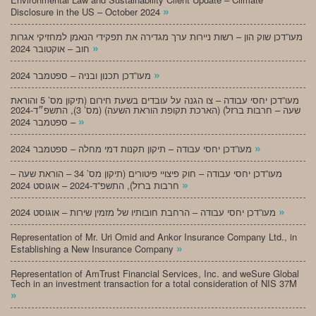
»
Disclosure in the US – October 2024
מעו”דכן שוק הון – רשות ניירות ערך מגדירה את תפקידי הנאמן למחזיקי אגרות
»
חוב – אוקטובר 2024
»
מעו”דכן תכנון ובניה – ספטמבר 2024
מעו”דכן יחסי עבודה – צו הגנה על עובדים בשעת חירום (תיקון מס’ 5 והוראת
שעה – חרבות ברזל) (הארכת תקופת הוראת השעה) (מס’ 3), התשפ״ד-2024
»
– ספטמבר 2024
»
מעו”דכן יחסי עבודה – תיקון תקנות דמי מחלה – ספטמבר 2024
מעו”דכן יחסי עבודה – חוק פיצויי פיטורים (תיקון מס’ 34 – הוראת שעה –
»
חרבות ברזל), התשפ”ד-2024 – אוגוסט 2024
»
מעו”דכן יחסי עבודה – הרחבת חובותיו של מזמין שירות – אוגוסט 2024
Representation of Mr. Uri Omid and Ankor Insurance Company Ltd., in
»
Establishing a New Insurance Company
Representation of AmTrust Financial Services, Inc. and weSure Global
Tech in an investment transaction for a total consideration of NIS 37M
»