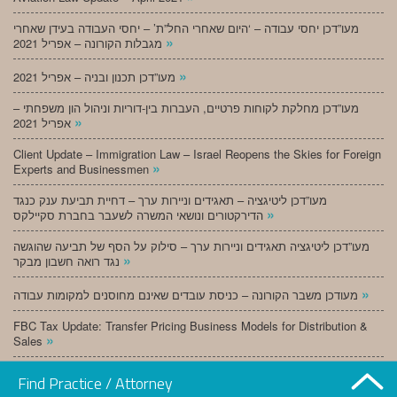
מעו”דכן יחסי עבודה – ‘היום שאחרי החל”ת’ – יחסי העבודה בעידן שאחרי
»
מגבלות הקורונה – אפריל 2021
»
מעו”דכן תכנון ובניה – אפריל 2021
מעו”דכן מחלקת לקוחות פרטיים, העברות בין-דוריות וניהול הון משפחתי –
»
אפריל 2021
Client Update – Immigration Law – Israel Reopens the Skies for Foreign
»
Experts and Businessmen
מעו”דכן ליטיגציה – תאגידים וניירות ערך – דחיית תביעת ענק כנגד
»
הדירקטורים ונושאי המשרה לשעבר בחברת סקיילקס
מעו”דכן ליטיגציה תאגידים וניירות ערך – סילוק על הסף של תביעה שהוגשה
»
נגד רואה חשבון מבקר
»
מעודכן משבר הקורונה – כניסת עובדים שאינם מחוסנים למקומות עבודה
FBC Tax Update: Transfer Pricing Business Models for Distribution &
»
Sales
»
מעו”דכן תכנון ובניה – מרץ 2021
Find Practice / Attorney