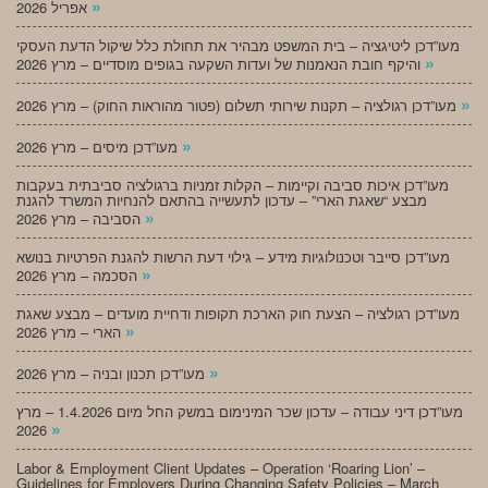
»
אפריל 2026
מעו”דכן ליטיגציה – בית המשפט מבהיר את תחולת כלל שיקול הדעת העסקי
»
והיקף חובת הנאמנות של ועדות השקעה בגופים מוסדיים – מרץ 2026
»
מעו”דכן רגולציה – תקנות שירותי תשלום (פטור מהוראות החוק) – מרץ 2026
»
מעו”דכן מיסים – מרץ 2026
מעו”דכן איכות סביבה וקיימות – הקלות זמניות ברגולציה סביבתית בעקבות
מבצע “שאגת הארי” – עדכון לתעשייה בהתאם להנחיות המשרד להגנת
»
הסביבה – מרץ 2026
מעו”דכן סייבר וטכנולוגיות מידע – גילוי דעת הרשות להגנת הפרטיות בנושא
»
הסכמה – מרץ 2026
מעו”דכן רגולציה – הצעת חוק הארכת תקופות ודחיית מועדים – מבצע שאגת
»
הארי – מרץ 2026
»
מעו”דכן תכנון ובניה – מרץ 2026
מעו”דכן דיני עבודה – עדכון שכר המינימום במשק החל מיום 1.4.2026 – מרץ
»
2026
Labor & Employment Client Updates – Operation ‘Roaring Lion’ –
Guidelines for Employers During Changing Safety Policies – March