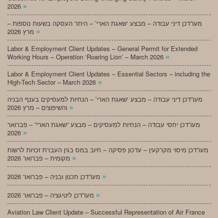
»
2026
מעו”דכן דיני עבודה – מבצע ‘שאגת הארי’ – היתר העסקה בשעות נוספות –
»
מרץ 2026
Labor & Employment Client Updates – General Permit for Extended
»
Working Hours – Operation ‘Roaring Lion’ – March 2026
Labor & Employment Client Updates – Essential Sectors – including the
»
High-Tech Sector – March 2026
מעו”דכן דיני עבודה – מבצע ‘שאגת הארי’ – הנחיות למעסיקים בענף הבניה
»
והשיפוצים – מרץ 2026
מעו”דכן יחסי עבודה – הנחיות למעסיקים – מבצע “שאגת הארי” – פברואר
»
2026
מעו”דכן מיסוי מקרקעין – עדכון פסיקה – חיוב במס בגין העברת זכויות לרשות
»
מקומית – פברואר 2026
»
מעו”דכן תכנון ובניה – פברואר 2026
»
מעו”דכן ליטיגציה – פברואר 2026
Aviation Law Client Update – Successful Representation of Air France