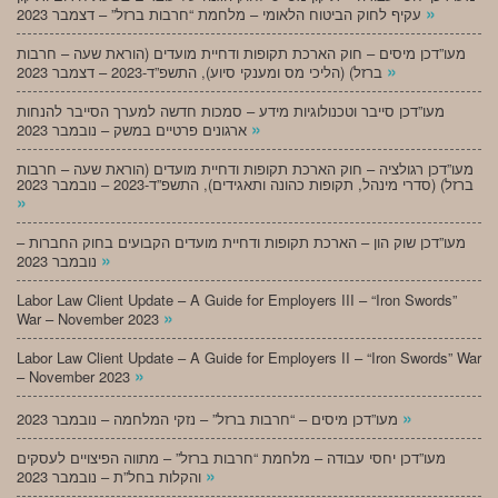
»
עקיף לחוק הביטוח הלאומי – מלחמת “חרבות ברזל” – דצמבר 2023
מעו”דכן מיסים – חוק הארכת תקופות ודחיית מועדים (הוראת שעה – חרבות
»
ברזל) (הליכי מס ומענקי סיוע), התשפ”ד-2023 – דצמבר 2023
מעו”דכן סייבר וטכנולוגיות מידע – סמכות חדשה למערך הסייבר להנחות
»
ארגונים פרטיים במשק – נובמבר 2023
מעו”דכן רגולציה – חוק הארכת תקופות ודחיית מועדים (הוראת שעה – חרבות
ברזל) (סדרי מינהל, תקופות כהונה ותאגידים), התשפ”ד-2023 – נובמבר 2023
»
מעו”דכן שוק הון – הארכת תקופות ודחיית מועדים הקבועים בחוק החברות –
»
נובמבר 2023
Labor Law Client Update – A Guide for Employers III – “Iron Swords”
»
War – November 2023
Labor Law Client Update – A Guide for Employers II – “Iron Swords” War
»
– November 2023
»
מעו”דכן מיסים – “חרבות ברזל” – נזקי המלחמה – נובמבר 2023
מעו”דכן יחסי עבודה – מלחמת “חרבות ברזל” – מתווה הפיצויים לעסקים
»
והקלות בחל”ת – נובמבר 2023