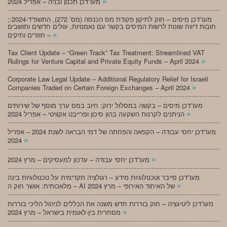
»
מעו”דכן תכנון ובניה – אפריל 2024
;מעו”דכן מיסים – חוק לתיקון פקודת מס הכנסה (מס’ 272), התשפ”ד-2024:
חובות דיווח שונות לרשות המיסים בקשר עם נאמנויות, עולים חדשים ותושבים
»
חוזרים ותיקים –
Tax Client Update – “Green Track” Tax Treatment: Streamlined VAT
»
Rulings for Venture Capital and Private Equity Funds – April 2024
Corporate Law Legal Update – Additional Regulatory Relief for Israeli
»
Companies Traded on Certain Foreign Exchanges – April 2024
מעו”דכן מיסים – בקשה במסלול ירוק: חיוב במס ערך מוסף של שירותים
»
הניתנים לקרנות השקעה בהון סיכון ופרייבט אקוויטי – אפריל 2024
מעו”דכן יחסי עבודה – הקפאה והפחתה של דמי הבראה לשנת 2024 – אפריל
»
2024
»
מעו”דכן יחסי עבודה – עדכון למעסיקים – מרץ 2024
מעו”דכן סייבר וטכנולוגיות מידע – רגולציה תקדימית על טכנולוגיות בינה
»
מלאכותית: אושר חוק ה – AI של האיחוד האירופי – מרץ 2024
מעו”דכן ליטיגציה – חוק בוררות חדש משנה את הכללים לניהול הליכי בוררות
»
מסחרית בין-לאומית בישראל – מרץ 2024