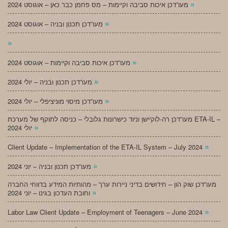
»
מעו”דכן איכות סביבה וקיימות – מס פחמן כבר כאן – אוגוסט 2024
»
מעו”דכן תכנון ובניה – אוגוסט 2024
»
»
מעו”דכן איכות סביבה וקיימות – אוגוסט 2024
»
מעו”דכן תכנון ובניה – יולי 2024
»
מעו”דכן מיסוי מוניציפלי – יולי 2024
מעו”דכן רה-לוקיישן וניוד כישרונות גלובלי – כניסה לתוקף של מערכת ETA-IL –
»
יולי 2024
»
Client Update – Implementation of the ETA-IL System – July 2024
»
מעו”דכן תכנון ובניה – יוני 2024
מעו”דכן שוק הון – חידושים בדיני ניירות ערך – מהותיות המידע בדווחי החברה
»
וחובת העדכון בגינו – יוני 2024
»
Labor Law Client Update – Employment of Teenagers – June 2024