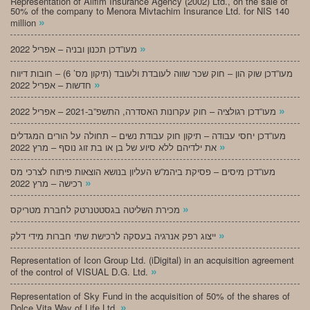
Representation of Alifim Insurance Agency (2002) Ltd., on the sale of
50% of the company to Menora Mivtachim Insurance Ltd. for NIS 140
»
million
»
מעו”דכן תכנון ובניה – אפריל 2022
מעו”דכן שוק הון – חוק שכר שווה לעובדת ולעובד (תיקון מס’ 6) – חובות דיווח
»
חדשות – אפריל 2022
»
מעו”דכן רגולציה – חוק עקרונות האסדרה, התשפ”ב-2021 – אפריל 2022
מעו”דכן יחסי עבודה – תיקון חוק עבודת נשים – תחולה על הורים המגדלים
»
את ילדיהם ללא סיוע של בן או בת זוג נוסף – מרץ 2022
מעו”דכן מיסים – פסיקת ביהמ”ש העליון בנושא הוצאות פיתוח לצרכי מס
»
רכישה – מרץ 2022
»
מכירת השליטה בגסטטנרטק לחברת מטריקס
»
ייצוג רפק אנרגיה בעסקה לרכישת שתי חברות מידי דלק
Representation of Icon Group Ltd. (iDigital) in an acquisition agreement
»
of the control of VISUAL D.G. Ltd.
Representation of Sky Fund in the acquisition of 50% of the shares of
»
Dolce Vita Way of Life Ltd.