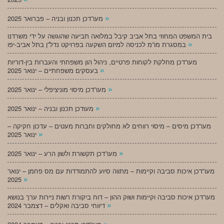
»
מעו”דכן תכנון ובניה – פברואר 2025
בית המשפט המחוזי בתל אביב קיבל במלואה תביעה שהוגשה על ידי משרדנו
»
במסגרת מו”מ לכניסה למיזם השקעה בפרויקט נדל”ן בתל אביב-יפו
מעו”דכן מחלקת לקוחות פרטיים, ניהול הון משפחתי והעברות בין-דוריות
»
בעסקים משפחתיים – ינואר 2025
»
מעו”דכן מיסוי מוניציפלי – ינואר 2025
»
מעודכן תכנון ובניה – ינואר 2025
מעו”דכן מיסים – מיסוי רווחים לא מחולקים וחברות מעטים – עדכון חקיקה –
»
ינואר 2025
»
מעו”דכן תקשורת ולשון הרע – ינואר 2025
מעו”דכן איכות סביבה וקיימות – מתווה סיוע להתמודדות עם מס פחמן – ינואר
»
2025
מעו”דכן איכות סביבה וקיימות ושוק ההון – דוח ביקורת רשות ניירות ערך בנושא
»
דיווחי סביבה ואקלים – דצמבר 2024
»