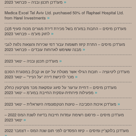
»
מעו”דכן תכנון ובניה – פברואר 2023
Medica Excel Tel Aviv Ltd. purchased 50% of Raphael Hospital Ltd.
»
from Harel Investments
מעו”דכן מיסים – החבות במע”מ בשל מכירת דירת מגורים מכוח סעיף 5(ב)
»
לחוק מע”מ – פברואר 2023
מעו”דכן מיסים – התרת קיזוז תשומות עבור דמי שכירות והוצאות נלוות לגבי
»
מבנה ששימש לארוחות עובדים – פברואר 2023
»
מעו”דכן תכנון ובניה – ינואר 2023
מעו”דכן ליטיגציה – חובות הגילוי אשר מוטלת על יזם או קבלן במסגרת הסכם
»
מכר לרכישת דירה “על הנייר” – ינואר 2023
מעו”דכן מיסים – דחיית ערעור על סיווג עסקאות מכר מקרקעין כחלק
»
מפעילות פירותית-עסקית החייבת במע”מ – ינואר 2023
»
מעו”דכן איכות הסביבה – טיוטת הטקסונומיה הישראלית – ינואר 2023
מעו”דכן מיסים – פרסום רשימת עמדות חייבות בדיווח לשנת המס 2022 –
»
ינואר 2023
מעו”דכן בלוקצ’יין ומיסים – קיזוז הפסדים לפני תום שנת המס – דצמבר 2022
»