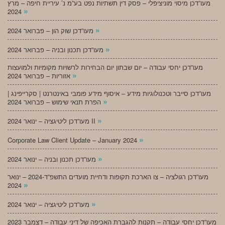
מעו”דכן מיסוי מוניציפלי – פסק דין תשתיות נפט בע”מ נ’ עיריית חיפה – מרץ
»
2024
»
מעו”דכן שוק הון – פברואר 2024
»
מעו”דכן תכנון ובניה – פברואר 2024
מעו”דכן יחסי עבודה – יום שבתון יום הבחירות לרשויות מקומיות ולמועצות
»
אזוריות – פברואר 2024
מעו”דכן סייבר וטכנולוגיות מידע – איסוף מידע פומבי באינטרנט | סקרייפינג |
»
הפרת תנאי שימוש – פברואר 2024
»
מעו”דכן ליטיגציה – ינואר 2024 II
»
Corporate Law Client Update – January 2024
»
מעו”דכן תכנון ובניה – ינואר 2024
מעו”דכן רגולציה – צו הארכת תקופות ודחיית מועדים התשפ”ד-2024 – ינואר
»
2024
»
מעו”דכן ליטיגציה – ינואר 2024
מעו”דכן יחסי עבודה – תקנות להגברת האכיפה של דיני עבודה – דצמבר 2023