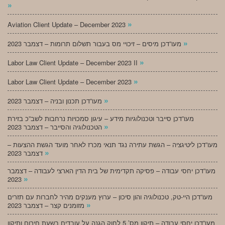
»
»
Aviation Client Update – December 2023
»
מעו”דכן מיסים – זיכויי מס בעבור תשלום תרומות – דצמבר 2023
»
Labor Law Client Update – December 2023 II
»
Labor Law Client Update – December 2023
»
מעו”דכן תכנון ובניה – דצמבר 2023
מעו”דכן סייבר וטכנולוגיות מידע – עיגון סמכויות נרחבות לשב”כ בזירת
»
הטכנולוגיה והסייבר – דצמבר 2023
מעו”דכן ליטיגציה – הגשת עתירה נגד תנאי מכרז לאחר מועד הגשת ההצעות –
»
דצמבר 2023
מעו”דכן יחסי עבודה – פסיקה תקדימית של בית הדין הארצי לעבודה – דצמבר
»
2023
מעו”דכן היי-טק, טכנולוגיה והון סיכון – ערוץ מענקים מהיר לחברות עם תזרים
»
מזומנים קצר – דצמבר 2023
מעו”דכן יחסי עבודה – תיקון מס’ 5 לחוק הגנה על עובדים בשעת חירום ותיקון