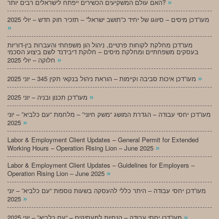
»
האם עולם המשקיעים הכשירים ייפתח לישראלים רבים יותר?
מעו”דכן מיסים – סיווגו של יחיד כ”תושב ישראל” – תזכיר חוק חדש – יולי 2025
»
מעו”דכן מחלקת לקוחות פרטיים, ניהול הון משפחתי והעברות בין-דוריות
בעסקים משפחתיים ומחלקת מיסים – חלוקת דיבידנד לשם ביצוע הסכמי
»
חלוקה – יולי 2025
»
מעו”דכן איכות סביבה וקיימות – הוראת ניהול בנקאי תקין 345 – יוני 2025
»
מעו”דכן תכנון ובניה – יוני 2025
מעו”דכן יחסי עבודה – הגדרת המושג “משק חיוני” – מלחמת “עם כלביא” – יוני
»
2025
Labor & Employment Client Updates – General Permit for Extended
»
Working Hours – Operation Rising Lion – June 2025
Labor & Employment Client Updates – Guidelines for Employers –
»
Operation Rising Lion – June 2025
מעו”דכן יחסי עבודה – היתר כללי להעסקה בשעות נוספות “עם כלביא” – יוני
»
2025
»
מעו”דכן יחסי עבודה – הנחיות למעסיקים – “עם כלביא” – יוני 2025