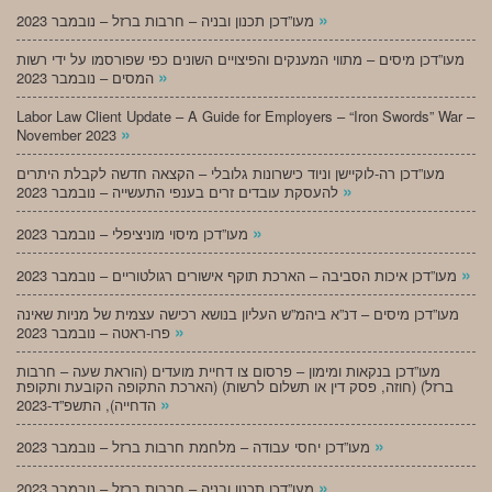
»
מעו”דכן תכנון ובניה – חרבות ברזל – נובמבר 2023
מעו”דכן מיסים – מתווי המענקים והפיצויים השונים כפי שפורסמו על ידי רשות
»
המסים – נובמבר 2023
Labor Law Client Update – A Guide for Employers – “Iron Swords” War –
»
November 2023
מעו”דכן רה-לוקיישן וניוד כישרונות גלובלי – הקצאה חדשה לקבלת היתרים
»
להעסקת עובדים זרים בענפי התעשייה – נובמבר 2023
»
מעו”דכן מיסוי מוניציפלי – נובמבר 2023
»
מעו”דכן איכות הסביבה – הארכת תוקף אישורים רגולטוריים – נובמבר 2023
מעו”דכן מיסים – דנ”א ביהמ”ש העליון בנושא רכישה עצמית של מניות שאינה
»
פרו-ראטה – נובמבר 2023
מעו”דכן בנקאות ומימון – פרסום צו דחיית מועדים (הוראת שעה – חרבות
ברזל) (חוזה, פסק דין או תשלום לרשות) (הארכת התקופה הקובעת ותקופת
»
הדחייה), התשפ”ד-2023
»
מעו”דכן יחסי עבודה – מלחמת חרבות ברזל – נובמבר 2023
»
מעו”דכן תכנון ובניה – חרבות ברזל – נובמבר 2023