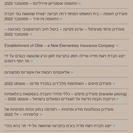
»
התעופה אוסטריאן איירליינס – ספטמבר 2022
מעו”דכן תעופה – בית המשפט המחוזי דחה תביעה ייצוגית שהוגשה נגד חברת
»
התעופה וויז אייר – ספטמבר 2022
מעו”דכן מיסוי מוניציפלי – עדכון פסיקה – ביטול חיוב רטרואקטיבי בארנונה –
»
ספטמבר 2022
»
Establishment of Ofek – a New Elementary Insurance Company
ייצוג חברת רשת מדיה ואיילה חסון בתביעת לשון הרע שהוגשה כנגדם על ידי
»
מר יוסף רחמים
»
אליאקסיס רוכשת את אקווריוס ספקטרום
»
מעו”דכן מיסים – השתתפות מלכ”רים במכרזי מדינה – אוגוסט 2022
מעו”דכן מיסים – כללי מחירי העברה בעסקאות בינלאומיות (transfer pricing)
»
– הרחבת חובות הדיווח על תאגידים הפועלים בישראל – אוגוסט 2022
מעו”דכן טכנולוגיות מידע ופרטיות – רפורמה בחוק זכויות הפרטיות של
»
קליפורניה – יולי 2022
»
ייצוג חברת רשת מדיה בע”מ בתביעה שהוגשה על-ידי מר בהא בכרי