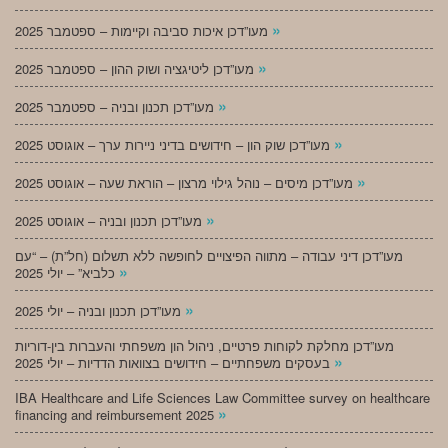
»
מעו”דכן איכות סביבה וקיימות – ספטמבר 2025
»
מעו”דכן ליטיגציה ושוק ההון – ספטמבר 2025
»
מעו”דכן תכנון ובניה – ספטמבר 2025
»
מעו”דכן שוק הון – חידושים בדיני ניירות ערך – אוגוסט 2025
»
מעו”דכן מיסים – נוהל גילוי מרצון – הוראת שעה – אוגוסט 2025
»
מעו”דכן תכנון ובניה – אוגוסט 2025
מעו”דכן דיני עבודה – מתווה הפיצויים לחופשה ללא תשלום (חל”ת) – “עם
»
כלביא” – יולי 2025
»
מעו”דכן תכנון ובניה – יולי 2025
מעו”דכן מחלקת לקוחות פרטיים, ניהול הון משפחתי והעברות בין-דוריות
»
בעסקים משפחתיים – חידושים בצוואות הדדיות – יולי 2025
IBA Healthcare and Life Sciences Law Committee survey on healthcare
»
financing and reimbursement 2025