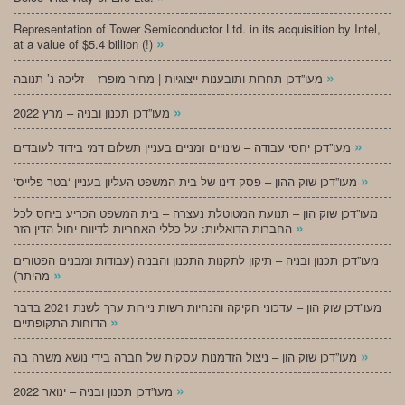
Representation of Tower Semiconductor Ltd. in its acquisition by Intel,
»
at a value of $5.4 billion (!)
»
מעו”דכן תחרות ותובענות ייצוגיות | מחיר מופרז – זליכה נ’ תנובה
»
מעו”דכן תכנון ובניה – מרץ 2022
»
מעו”דכן יחסי עבודה – שינויים זמניים בעניין תשלום דמי בידוד לעובדים
»
‘מעו”דכן שוק ההון – פסק דינו של בית המשפט העליון בעניין ‘בטר פלייס
מעו”דכן שוק הון – תנועת המטוטלת נעצרה – בית המשפט הכריע ביחס לכל
»
החברות הדואליות: על כללי האחריות לדיווח יחול הדין הזר
מעו”דכן תכנון ובניה – תיקון לתקנות התכנון והבניה (עבודות ומבנים הפטורים
»
מהיתר)
מעו”דכן שוק הון – עדכוני חקיקה והנחיות רשות ניירות ערך לשנת 2021 בדבר
»
הדוחות התקופתיים
»
מעו”דכן שוק הון – ניצול הזדמנות עסקית של חברה בידי נושא משרה בה
»
מעו”דכן תכנון ובניה – ינואר 2022