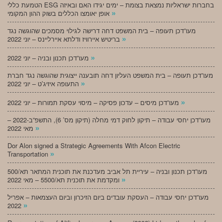
הטמעת כללי ESG בחברות ישראליות נמצאת בצומת – ימים יגידו האם ובאיזה
»
אופן יאומצו הכללים בשוק ההון המקומי
מעו”דכן תעופה – בית המשפט דחה דרישה לגילוי מסמכים שהוגשה נגד
»
בריטיש איירוויז ודלתא איירליינס – יוני 2022
»
מעו”דכן תכנון ובניה – יוני 2022
מעו”דכן תעופה – בית המשפט העליון דחה תובענה ייצוגית שהוגשה נגד חברת
»
התעופה איזיג’ט – יוני 2022
»
מעו”דכן מיסים – עדכון פסיקה – מיסוי עסקת תמורות – יוני 2022
מעו”דכן יחסי עבודה – תיקון לחוק דמי מחלה (תיקון מס’ 6), התשפ”ב-2022 –
»
מאי 2022
Dor Alon signed a Strategic Agreements With Afcon Electric
»
Transportation
מעו”דכן תכנון ובניה – עיריית תל אביב מעדכנת את תוכנית המתאר תא/500
»
ומקדמת את תוכנית תא/5500 – מאי 2022
מעו”דכן יחסי עבודה – העסקת עובדים ביום הזיכרון וביום העצמאות – אפריל
»
2022