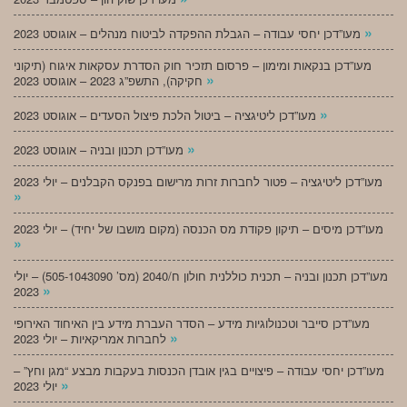
»
מעו”דכן יחסי עבודה – הגבלת ההפקדה לביטוח מנהלים – אוגוסט 2023
מעו”דכן בנקאות ומימון – פרסום תזכיר חוק הסדרת עסקאות איגוח (תיקוני
»
חקיקה), התשפ”ג 2023 – אוגוסט 2023
»
מעו”דכן ליטיגציה – ביטול הלכת פיצול הסעדים – אוגוסט 2023
»
מעו”דכן תכנון ובניה – אוגוסט 2023
מעו”דכן ליטיגציה – פטור לחברות זרות מרישום בפנקס הקבלנים – יולי 2023
»
מעו”דכן מיסים – תיקון פקודת מס הכנסה (מקום מושבו של יחיד) – יולי 2023
»
מעו”דכן תכנון ובניה – תכנית כוללנית חולון ח/2040 (מס’ 505-1043090) – יולי
»
2023
מעו”דכן סייבר וטכנולוגיות מידע – הסדר העברת מידע בין האיחוד האירופי
»
לחברות אמריקאיות – יולי 2023
מעו”דכן יחסי עבודה – פיצויים בגין אובדן הכנסות בעקבות מבצע “מגן וחץ” –
»
יולי 2023