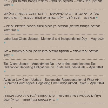
מעו”דכן יחסי עבודה – העסקת בני נוער – תזכורת לקראת חופשת הקיץ – יוני
»
2024
מעו”דכן דיני עבודה – עדכון למעסיקים – הרחבת ההגנות למשרתי מילואים
»
ובני זוגם – תיקון לחוק חיילים משוחררים (החזרה לעבודה), תש”ט-1949
מעו”דכן לקוחות פרטיים, העברות בין דוריות וניהול סכסוכי משפחה וירושה –
»
מאי 2024
Labor Law Client Update – Memorial and Independence Day – May 2024
»
מעו”דכן יחסי עבודה – העסקת עובדים ביום הזיכרון וביום העצמאות – מאי
»
2024
Tax Client Update – Amendment No. 272 to the Israel Income Tax
Ordinance: Reporting Obligations on Trusts and Individuals – April 2024
»
Aviation Law Client Update – Successful Representation of Wizz Air in
Supreme Court Appeal Regarding Unrefunded Airport Taxes – April 2024
»
מעו”דכן טכנולוגיות מידע ופרטיות – עדכון לקוחות לעניין ניהול סיכוני אבטחת
»
מידע בשימוש בקוד פתוח – אפריל 2024