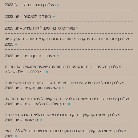
»
מעו”דכן תכנון ובניה – יולי 2023
»
מעו”דכן ליטיגציה – יוני 2023
»
מעו”דכן סייבר וטכנולוגיות מידע – יוני 2023
מעו”דכן יחסי עבודה – העסקת בני נוער – תזכורת לקראת חופשת הקיץ – יוני
»
2023
»
מעו”דכן תכנון ובניה – יוני 2023
מעו”דכן תעופה – בית המשפט דחה תובענה ייצוגית שהוגשה נגד חברת
»
השילוח DHL – יוני 2023
מעו”דכן טכנולוגיות מידע ופרטיות – צרפת מסדירה את תחום המשפיענים
»
באמצעות חוק תקדימי – יוני 2023
מעו”דכן ליטיגציה – בית המשפט הכלכלי דחה בקשה להיתר המצאה בתביעה
»
בסך של כ-2 מיליארד ש”ח – יוני 2023
מעו”דכן מיסוי מקרקעין – חוק ההסדרים אושר במליאת הכנסת ופורסם
»
ברשומות – יוני 2023
מעו”דכן מיסוי מקרקעין – הארכת תוקף הטבות מס שבח בתמ”א 38 – מאי
»
2023