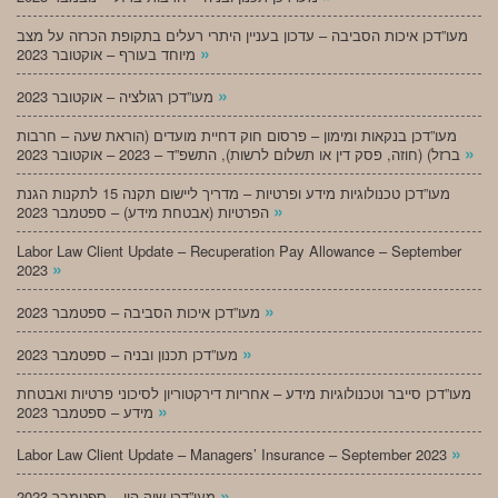
מעו”דכן איכות הסביבה – עדכון בעניין היתרי רעלים בתקופת הכרזה על מצב
»
מיוחד בעורף – אוקטובר 2023
»
מעו”דכן רגולציה – אוקטובר 2023
מעו”דכן בנקאות ומימון – פרסום חוק דחיית מועדים (הוראת שעה – חרבות
»
ברזל) (חוזה, פסק דין או תשלום לרשות), התשפ”ד – 2023 – אוקטובר 2023
מעו”דכן טכנולוגיות מידע ופרטיות – מדריך ליישום תקנה 15 לתקנות הגנת
»
הפרטיות (אבטחת מידע) – ספטמבר 2023
Labor Law Client Update – Recuperation Pay Allowance – September
»
2023
»
מעו”דכן איכות הסביבה – ספטמבר 2023
»
מעו”דכן תכנון ובניה – ספטמבר 2023
מעו”דכן סייבר וטכנולוגיות מידע – אחריות דירקטוריון לסיכוני פרטיות ואבטחת
»
מידע – ספטמבר 2023
»
Labor Law Client Update – Managers’ Insurance – September 2023
»
מעו”דכן שוק הון – ספטמבר 2023