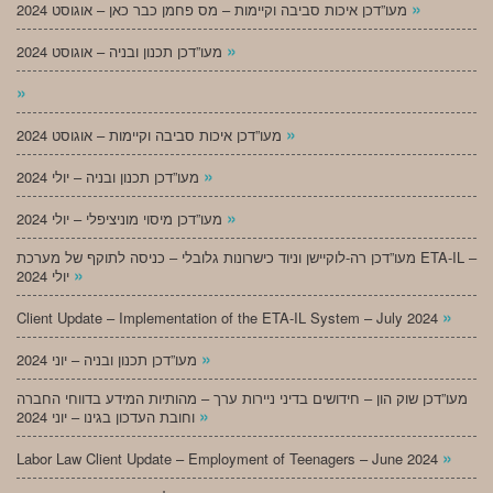
»
מעו”דכן איכות סביבה וקיימות – מס פחמן כבר כאן – אוגוסט 2024
»
מעו”דכן תכנון ובניה – אוגוסט 2024
»
»
מעו”דכן איכות סביבה וקיימות – אוגוסט 2024
»
מעו”דכן תכנון ובניה – יולי 2024
»
מעו”דכן מיסוי מוניציפלי – יולי 2024
מעו”דכן רה-לוקיישן וניוד כישרונות גלובלי – כניסה לתוקף של מערכת ETA-IL –
»
יולי 2024
»
Client Update – Implementation of the ETA-IL System – July 2024
»
מעו”דכן תכנון ובניה – יוני 2024
מעו”דכן שוק הון – חידושים בדיני ניירות ערך – מהותיות המידע בדווחי החברה
»
וחובת העדכון בגינו – יוני 2024
»
Labor Law Client Update – Employment of Teenagers – June 2024