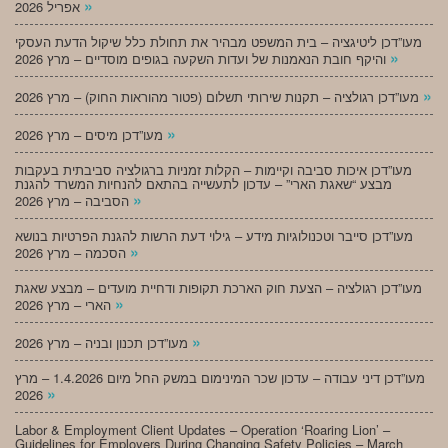
»
אפריל 2026
מעו”דכן ליטיגציה – בית המשפט מבהיר את תחולת כלל שיקול הדעת העסקי
»
והיקף חובת הנאמנות של ועדות השקעה בגופים מוסדיים – מרץ 2026
»
מעו”דכן רגולציה – תקנות שירותי תשלום (פטור מהוראות החוק) – מרץ 2026
»
מעו”דכן מיסים – מרץ 2026
מעו”דכן איכות סביבה וקיימות – הקלות זמניות ברגולציה סביבתית בעקבות
מבצע “שאגת הארי” – עדכון לתעשייה בהתאם להנחיות המשרד להגנת
»
הסביבה – מרץ 2026
מעו”דכן סייבר וטכנולוגיות מידע – גילוי דעת הרשות להגנת הפרטיות בנושא
»
הסכמה – מרץ 2026
מעו”דכן רגולציה – הצעת חוק הארכת תקופות ודחיית מועדים – מבצע שאגת
»
הארי – מרץ 2026
»
מעו”דכן תכנון ובניה – מרץ 2026
מעו”דכן דיני עבודה – עדכון שכר המינימום במשק החל מיום 1.4.2026 – מרץ
»
2026
Labor & Employment Client Updates – Operation ‘Roaring Lion’ –
Guidelines for Employers During Changing Safety Policies – March