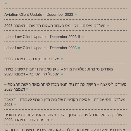
»
»
Aviation Client Update – December 2023
»
מעו”דכן מיסים – זיכויי מס בעבור תשלום תרומות – דצמבר 2023
»
Labor Law Client Update – December 2023 II
»
Labor Law Client Update – December 2023
»
מעו”דכן תכנון ובניה – דצמבר 2023
מעו”דכן סייבר וטכנולוגיות מידע – עיגון סמכויות נרחבות לשב”כ בזירת
»
הטכנולוגיה והסייבר – דצמבר 2023
מעו”דכן ליטיגציה – הגשת עתירה נגד תנאי מכרז לאחר מועד הגשת ההצעות –
»
דצמבר 2023
מעו”דכן יחסי עבודה – פסיקה תקדימית של בית הדין הארצי לעבודה – דצמבר
»
2023
מעו”דכן היי-טק, טכנולוגיה והון סיכון – ערוץ מענקים מהיר לחברות עם תזרים
»
מזומנים קצר – דצמבר 2023
מעו”דכן יחסי עבודה – תיקון מס’ 5 לחוק הגנה על עובדים בשעת חירום ותיקון