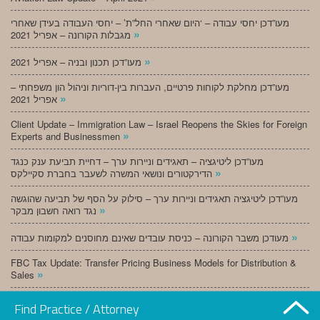
מעו”דכן יחסי עבודה – ‘היום שאחרי החל”ת’ – יחסי העבודה בעידן שאחרי
»
מגבלות הקורונה – אפריל 2021
»
מעו”דכן תכנון ובניה – אפריל 2021
מעו”דכן מחלקת לקוחות פרטיים, העברות בין-דוריות וניהול הון משפחתי –
»
אפריל 2021
Client Update – Immigration Law – Israel Reopens the Skies for Foreign
»
Experts and Businessmen
מעו”דכן ליטיגציה – תאגידים וניירות ערך – דחיית תביעת ענק כנגד
»
הדירקטורים ונושאי המשרה לשעבר בחברת סקיילקס
מעו”דכן ליטיגציה תאגידים וניירות ערך – סילוק על הסף של תביעה שהוגשה
»
נגד רואה חשבון מבקר
»
מעודכן משבר הקורונה – כניסת עובדים שאינם מחוסנים למקומות עבודה
FBC Tax Update: Transfer Pricing Business Models for Distribution &
»
Sales
»
מעו”דכן תכנון ובניה – מרץ 2021
Find Practice / Attorney