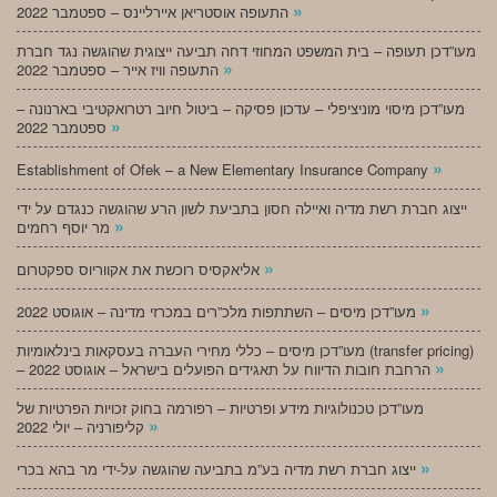
»
התעופה אוסטריאן איירליינס – ספטמבר 2022
מעו”דכן תעופה – בית המשפט המחוזי דחה תביעה ייצוגית שהוגשה נגד חברת
»
התעופה וויז אייר – ספטמבר 2022
מעו”דכן מיסוי מוניציפלי – עדכון פסיקה – ביטול חיוב רטרואקטיבי בארנונה –
»
ספטמבר 2022
»
Establishment of Ofek – a New Elementary Insurance Company
ייצוג חברת רשת מדיה ואיילה חסון בתביעת לשון הרע שהוגשה כנגדם על ידי
»
מר יוסף רחמים
»
אליאקסיס רוכשת את אקווריוס ספקטרום
»
מעו”דכן מיסים – השתתפות מלכ”רים במכרזי מדינה – אוגוסט 2022
מעו”דכן מיסים – כללי מחירי העברה בעסקאות בינלאומיות (transfer pricing)
»
– הרחבת חובות הדיווח על תאגידים הפועלים בישראל – אוגוסט 2022
מעו”דכן טכנולוגיות מידע ופרטיות – רפורמה בחוק זכויות הפרטיות של
»
קליפורניה – יולי 2022
»
ייצוג חברת רשת מדיה בע”מ בתביעה שהוגשה על-ידי מר בהא בכרי