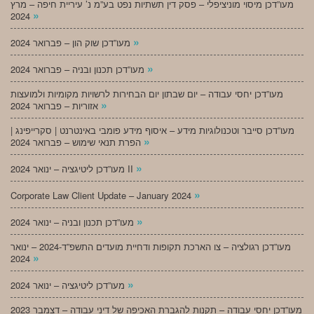
מעו”דכן מיסוי מוניציפלי – פסק דין תשתיות נפט בע”מ נ’ עיריית חיפה – מרץ
»
2024
»
מעו”דכן שוק הון – פברואר 2024
»
מעו”דכן תכנון ובניה – פברואר 2024
מעו”דכן יחסי עבודה – יום שבתון יום הבחירות לרשויות מקומיות ולמועצות
»
אזוריות – פברואר 2024
מעו”דכן סייבר וטכנולוגיות מידע – איסוף מידע פומבי באינטרנט | סקרייפינג |
»
הפרת תנאי שימוש – פברואר 2024
»
מעו”דכן ליטיגציה – ינואר 2024 II
»
Corporate Law Client Update – January 2024
»
מעו”דכן תכנון ובניה – ינואר 2024
מעו”דכן רגולציה – צו הארכת תקופות ודחיית מועדים התשפ”ד-2024 – ינואר
»
2024
»
מעו”דכן ליטיגציה – ינואר 2024
מעו”דכן יחסי עבודה – תקנות להגברת האכיפה של דיני עבודה – דצמבר 2023