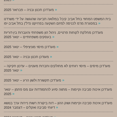
»
מעו”דכן תכנון ובניה – פברואר 2025
בית המשפט המחוזי בתל אביב קיבל במלואה תביעה שהוגשה על ידי משרדנו
»
במסגרת מו”מ לכניסה למיזם השקעה בפרויקט נדל”ן בתל אביב-יפו
מעו”דכן מחלקת לקוחות פרטיים, ניהול הון משפחתי והעברות בין-דוריות
»
בעסקים משפחתיים – ינואר 2025
»
מעו”דכן מיסוי מוניציפלי – ינואר 2025
»
מעודכן תכנון ובניה – ינואר 2025
מעו”דכן מיסים – מיסוי רווחים לא מחולקים וחברות מעטים – עדכון חקיקה –
»
ינואר 2025
»
מעו”דכן תקשורת ולשון הרע – ינואר 2025
מעו”דכן איכות סביבה וקיימות – מתווה סיוע להתמודדות עם מס פחמן – ינואר
»
2025
מעו”דכן איכות סביבה וקיימות ושוק ההון – דוח ביקורת רשות ניירות ערך בנושא
»
דיווחי סביבה ואקלים – דצמבר 2024
»