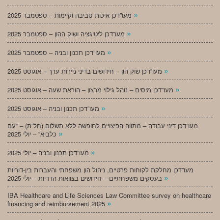
»
מעו”דכן איכות סביבה וקיימות – ספטמבר 2025
»
מעו”דכן ליטיגציה ושוק ההון – ספטמבר 2025
»
מעו”דכן תכנון ובניה – ספטמבר 2025
»
מעו”דכן שוק הון – חידושים בדיני ניירות ערך – אוגוסט 2025
»
מעו”דכן מיסים – נוהל גילוי מרצון – הוראת שעה – אוגוסט 2025
»
מעו”דכן תכנון ובניה – אוגוסט 2025
מעו”דכן דיני עבודה – מתווה הפיצויים לחופשה ללא תשלום (חל”ת) – “עם
»
כלביא” – יולי 2025
»
מעו”דכן תכנון ובניה – יולי 2025
מעו”דכן מחלקת לקוחות פרטיים, ניהול הון משפחתי והעברות בין-דוריות
»
בעסקים משפחתיים – חידושים בצוואות הדדיות – יולי 2025
IBA Healthcare and Life Sciences Law Committee survey on healthcare
»
financing and reimbursement 2025