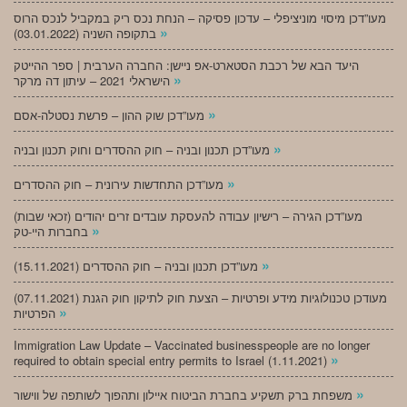
מעו”דכן מיסוי מוניציפלי – עדכון פסיקה – הנחת נכס ריק במקביל לנכס הרוס
»
בתקופה השניה (03.01.2022)
היעד הבא של רכבת הסטארט-אפ ניישן: החברה הערבית | ספר ההייטק
»
הישראלי 2021 – עיתון דה מרקר
»
מעו”דכן שוק ההון – פרשת נסטלה-אסם
»
מעו”דכן תכנון ובניה – חוק ההסדרים וחוק תכנון ובניה
»
מעו”דכן התחדשות עירונית – חוק ההסדרים
מעו”דכן הגירה – רישיון עבודה להעסקת עובדים זרים יהודים (זכאי שבות)
»
בחברות היי-טק
»
מעו”דכן תכנון ובניה – חוק ההסדרים (15.11.2021)
(07.11.2021) מעודכן טכנולוגיות מידע ופרטיות – הצעת חוק לתיקון חוק הגנת
»
הפרטיות
Immigration Law Update – Vaccinated businesspeople are no longer
»
required to obtain special entry permits to Israel (1.11.2021)
»
משפחת ברק תשקיע בחברת הביטוח איילון ותהפוך לשותפה של ווישור