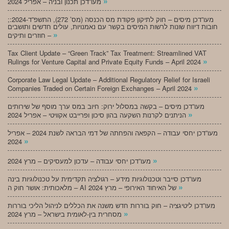
»
מעו”דכן תכנון ובניה – אפריל 2024
;מעו”דכן מיסים – חוק לתיקון פקודת מס הכנסה (מס’ 272), התשפ”ד-2024:
חובות דיווח שונות לרשות המיסים בקשר עם נאמנויות, עולים חדשים ותושבים
»
חוזרים ותיקים –
Tax Client Update – “Green Track” Tax Treatment: Streamlined VAT
»
Rulings for Venture Capital and Private Equity Funds – April 2024
Corporate Law Legal Update – Additional Regulatory Relief for Israeli
»
Companies Traded on Certain Foreign Exchanges – April 2024
מעו”דכן מיסים – בקשה במסלול ירוק: חיוב במס ערך מוסף של שירותים
»
הניתנים לקרנות השקעה בהון סיכון ופרייבט אקוויטי – אפריל 2024
מעו”דכן יחסי עבודה – הקפאה והפחתה של דמי הבראה לשנת 2024 – אפריל
»
2024
»
מעו”דכן יחסי עבודה – עדכון למעסיקים – מרץ 2024
מעו”דכן סייבר וטכנולוגיות מידע – רגולציה תקדימית על טכנולוגיות בינה
»
מלאכותית: אושר חוק ה – AI של האיחוד האירופי – מרץ 2024
מעו”דכן ליטיגציה – חוק בוררות חדש משנה את הכללים לניהול הליכי בוררות
»
מסחרית בין-לאומית בישראל – מרץ 2024