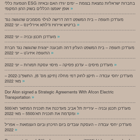
הטמעת כללי ESG בחברות ישראליות נמצאת בצומת – ימים יגידו האם ובאיזה
»
אופן יאומצו הכללים בשוק ההון המקומי
מעו”דכן תעופה – בית המשפט דחה דרישה לגילוי מסמכים שהוגשה נגד
»
בריטיש איירוויז ודלתא איירליינס – יוני 2022
»
מעו”דכן תכנון ובניה – יוני 2022
מעו”דכן תעופה – בית המשפט העליון דחה תובענה ייצוגית שהוגשה נגד חברת
»
התעופה איזיג’ט – יוני 2022
»
מעו”דכן מיסים – עדכון פסיקה – מיסוי עסקת תמורות – יוני 2022
מעו”דכן יחסי עבודה – תיקון לחוק דמי מחלה (תיקון מס’ 6), התשפ”ב-2022 –
»
מאי 2022
Dor Alon signed a Strategic Agreements With Afcon Electric
»
Transportation
מעו”דכן תכנון ובניה – עיריית תל אביב מעדכנת את תוכנית המתאר תא/500
»
ומקדמת את תוכנית תא/5500 – מאי 2022
מעו”דכן יחסי עבודה – העסקת עובדים ביום הזיכרון וביום העצמאות – אפריל
»
2022