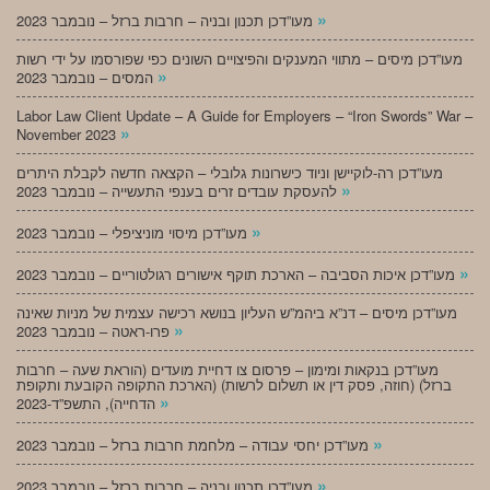
»
מעו”דכן תכנון ובניה – חרבות ברזל – נובמבר 2023
מעו”דכן מיסים – מתווי המענקים והפיצויים השונים כפי שפורסמו על ידי רשות
»
המסים – נובמבר 2023
Labor Law Client Update – A Guide for Employers – “Iron Swords” War –
»
November 2023
מעו”דכן רה-לוקיישן וניוד כישרונות גלובלי – הקצאה חדשה לקבלת היתרים
»
להעסקת עובדים זרים בענפי התעשייה – נובמבר 2023
»
מעו”דכן מיסוי מוניציפלי – נובמבר 2023
»
מעו”דכן איכות הסביבה – הארכת תוקף אישורים רגולטוריים – נובמבר 2023
מעו”דכן מיסים – דנ”א ביהמ”ש העליון בנושא רכישה עצמית של מניות שאינה
»
פרו-ראטה – נובמבר 2023
מעו”דכן בנקאות ומימון – פרסום צו דחיית מועדים (הוראת שעה – חרבות
ברזל) (חוזה, פסק דין או תשלום לרשות) (הארכת התקופה הקובעת ותקופת
»
הדחייה), התשפ”ד-2023
»
מעו”דכן יחסי עבודה – מלחמת חרבות ברזל – נובמבר 2023
»
מעו”דכן תכנון ובניה – חרבות ברזל – נובמבר 2023