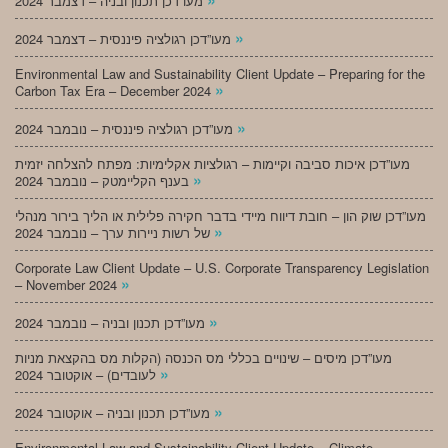
מעו”דכן תכנון ובניה – דצמבר 2024
»
מעו”דכן רגולציה פיננסית – דצמבר 2024
Environmental Law and Sustainability Client Update – Preparing for the
»
Carbon Tax Era – December 2024
»
מעו”דכן רגולציה פיננסית – נובמבר 2024
מעו”דכן איכות סביבה וקיימות – רגולציות אקלימיות: מפתח להצלחה יזמית
»
בענף הקליימטק – נובמבר 2024
מעו”דכן שוק הון – חובת דיווח מיידי בדבר חקירה פלילית או הליך בירור מנהלי
»
של רשות ניירות ערך – נובמבר 2024
Corporate Law Client Update – U.S. Corporate Transparency Legislation
»
– November 2024
»
מעו”דכן תכנון ובניה – נובמבר 2024
מעו”דכן מיסים – שינויים בכללי מס הכנסה (הקלות מס בהקצאת מניות
»
לעובדים) – אוקטובר 2024
»
מעו”דכן תכנון ובניה – אוקטובר 2024
Environmental Law and Sustainability Client Update – Climate