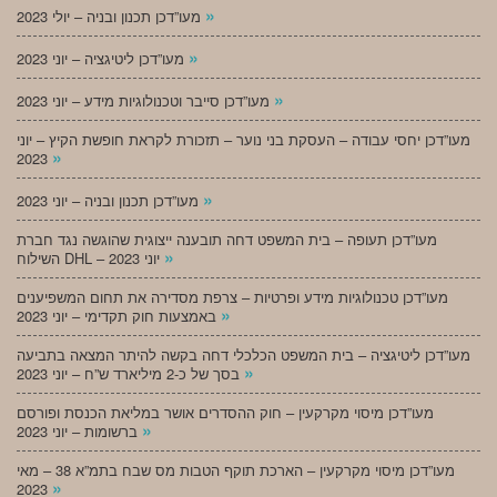
»
מעו”דכן תכנון ובניה – יולי 2023
»
מעו”דכן ליטיגציה – יוני 2023
»
מעו”דכן סייבר וטכנולוגיות מידע – יוני 2023
מעו”דכן יחסי עבודה – העסקת בני נוער – תזכורת לקראת חופשת הקיץ – יוני
»
2023
»
מעו”דכן תכנון ובניה – יוני 2023
מעו”דכן תעופה – בית המשפט דחה תובענה ייצוגית שהוגשה נגד חברת
»
השילוח DHL – יוני 2023
מעו”דכן טכנולוגיות מידע ופרטיות – צרפת מסדירה את תחום המשפיענים
»
באמצעות חוק תקדימי – יוני 2023
מעו”דכן ליטיגציה – בית המשפט הכלכלי דחה בקשה להיתר המצאה בתביעה
»
בסך של כ-2 מיליארד ש”ח – יוני 2023
מעו”דכן מיסוי מקרקעין – חוק ההסדרים אושר במליאת הכנסת ופורסם
»
ברשומות – יוני 2023
מעו”דכן מיסוי מקרקעין – הארכת תוקף הטבות מס שבח בתמ”א 38 – מאי
»
2023