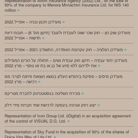
Representation of Alifim Insurance Agency (2002) Ltd., on the sale of
50% of the company to Menora Mivtachim Insurance Ltd. for NIS 140
»
million
»
מעו”דכן תכנון ובניה – אפריל 2022
מעו”דכן שוק הון – חוק שכר שווה לעובדת ולעובד (תיקון מס’ 6) – חובות דיווח
»
חדשות – אפריל 2022
»
מעו”דכן רגולציה – חוק עקרונות האסדרה, התשפ”ב-2021 – אפריל 2022
מעו”דכן יחסי עבודה – תיקון חוק עבודת נשים – תחולה על הורים המגדלים
»
את ילדיהם ללא סיוע של בן או בת זוג נוסף – מרץ 2022
מעו”דכן מיסים – פסיקת ביהמ”ש העליון בנושא הוצאות פיתוח לצרכי מס
»
רכישה – מרץ 2022
»
מכירת השליטה בגסטטנרטק לחברת מטריקס
»
ייצוג רפק אנרגיה בעסקה לרכישת שתי חברות מידי דלק
Representation of Icon Group Ltd. (iDigital) in an acquisition agreement
»
of the control of VISUAL D.G. Ltd.
Representation of Sky Fund in the acquisition of 50% of the shares of
»
Dolce Vita Way of Life Ltd.