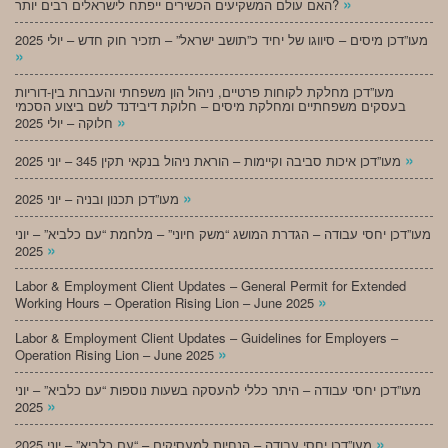
»
האם עולם המשקיעים הכשירים ייפתח לישראלים רבים יותר?
מעו”דכן מיסים – סיווגו של יחיד כ”תושב ישראל” – תזכיר חוק חדש – יולי 2025
»
מעו”דכן מחלקת לקוחות פרטיים, ניהול הון משפחתי והעברות בין-דוריות
בעסקים משפחתיים ומחלקת מיסים – חלוקת דיבידנד לשם ביצוע הסכמי
»
חלוקה – יולי 2025
»
מעו”דכן איכות סביבה וקיימות – הוראת ניהול בנקאי תקין 345 – יוני 2025
»
מעו”דכן תכנון ובניה – יוני 2025
מעו”דכן יחסי עבודה – הגדרת המושג “משק חיוני” – מלחמת “עם כלביא” – יוני
»
2025
Labor & Employment Client Updates – General Permit for Extended
»
Working Hours – Operation Rising Lion – June 2025
Labor & Employment Client Updates – Guidelines for Employers –
»
Operation Rising Lion – June 2025
מעו”דכן יחסי עבודה – היתר כללי להעסקה בשעות נוספות “עם כלביא” – יוני
»
2025
»
מעו”דכן יחסי עבודה – הנחיות למעסיקים – “עם כלביא” – יוני 2025