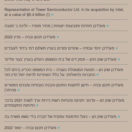
Representation of Tower Semiconductor Ltd. in its acquisition by Intel,
»
at a value of $5.4 billion (!)
»
מעו”דכן תחרות ותובענות ייצוגיות | מחיר מופרז – זליכה נ’ תנובה
»
מעו”דכן תכנון ובניה – מרץ 2022
»
מעו”דכן יחסי עבודה – שינויים זמניים בעניין תשלום דמי בידוד לעובדים
»
‘מעו”דכן שוק ההון – פסק דינו של בית המשפט העליון בעניין ‘בטר פלייס
מעו”דכן שוק הון – תנועת המטוטלת נעצרה – בית המשפט הכריע ביחס לכל
»
החברות הדואליות: על כללי האחריות לדיווח יחול הדין הזר
מעו”דכן תכנון ובניה – תיקון לתקנות התכנון והבניה (עבודות ומבנים הפטורים
»
מהיתר)
מעו”דכן שוק הון – עדכוני חקיקה והנחיות רשות ניירות ערך לשנת 2021 בדבר
»
הדוחות התקופתיים
»
מעו”דכן שוק הון – ניצול הזדמנות עסקית של חברה בידי נושא משרה בה
»
מעו”דכן תכנון ובניה – ינואר 2022