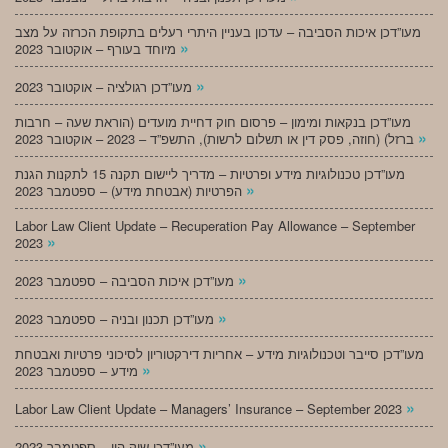
מעו”דכן איכות הסביבה – עדכון בעניין היתרי רעלים בתקופת הכרזה על מצב
»
מיוחד בעורף – אוקטובר 2023
»
מעו”דכן רגולציה – אוקטובר 2023
מעו”דכן בנקאות ומימון – פרסום חוק דחיית מועדים (הוראת שעה – חרבות
»
ברזל) (חוזה, פסק דין או תשלום לרשות), התשפ”ד – 2023 – אוקטובר 2023
מעו”דכן טכנולוגיות מידע ופרטיות – מדריך ליישום תקנה 15 לתקנות הגנת
»
הפרטיות (אבטחת מידע) – ספטמבר 2023
Labor Law Client Update – Recuperation Pay Allowance – September
»
2023
»
מעו”דכן איכות הסביבה – ספטמבר 2023
»
מעו”דכן תכנון ובניה – ספטמבר 2023
מעו”דכן סייבר וטכנולוגיות מידע – אחריות דירקטוריון לסיכוני פרטיות ואבטחת
»
מידע – ספטמבר 2023
»
Labor Law Client Update – Managers’ Insurance – September 2023
»
מעו”דכן שוק הון – ספטמבר 2023