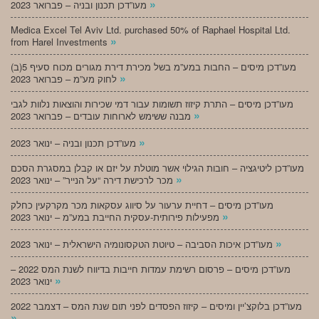
»
מעו”דכן תכנון ובניה – פברואר 2023
Medica Excel Tel Aviv Ltd. purchased 50% of Raphael Hospital Ltd.
»
from Harel Investments
מעו”דכן מיסים – החבות במע”מ בשל מכירת דירת מגורים מכוח סעיף 5(ב)
»
לחוק מע”מ – פברואר 2023
מעו”דכן מיסים – התרת קיזוז תשומות עבור דמי שכירות והוצאות נלוות לגבי
»
מבנה ששימש לארוחות עובדים – פברואר 2023
»
מעו”דכן תכנון ובניה – ינואר 2023
מעו”דכן ליטיגציה – חובות הגילוי אשר מוטלת על יזם או קבלן במסגרת הסכם
»
מכר לרכישת דירה “על הנייר” – ינואר 2023
מעו”דכן מיסים – דחיית ערעור על סיווג עסקאות מכר מקרקעין כחלק
»
מפעילות פירותית-עסקית החייבת במע”מ – ינואר 2023
»
מעו”דכן איכות הסביבה – טיוטת הטקסונומיה הישראלית – ינואר 2023
מעו”דכן מיסים – פרסום רשימת עמדות חייבות בדיווח לשנת המס 2022 –
»
ינואר 2023
מעו”דכן בלוקצ’יין ומיסים – קיזוז הפסדים לפני תום שנת המס – דצמבר 2022
»