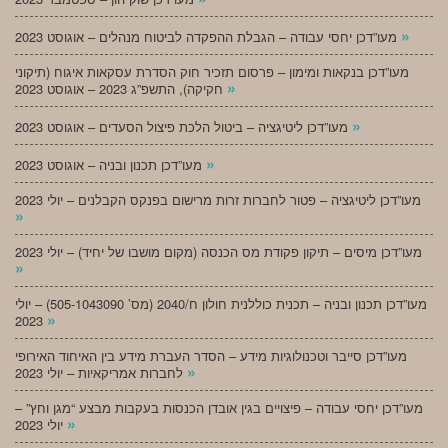
»
מעו”דכן יחסי עבודה – הגבלת ההפקדה לביטוח מנהלים – אוגוסט 2023
מעו”דכן בנקאות ומימון – פרסום תזכיר חוק הסדרת עסקאות איגוח (תיקוני
»
חקיקה), התשפ”ג 2023 – אוגוסט 2023
»
מעו”דכן ליטיגציה – ביטול הלכת פיצול הסעדים – אוגוסט 2023
»
מעו”דכן תכנון ובניה – אוגוסט 2023
מעו”דכן ליטיגציה – פטור לחברות זרות מרישום בפנקס הקבלנים – יולי 2023
»
מעו”דכן מיסים – תיקון פקודת מס הכנסה (מקום מושבו של יחיד) – יולי 2023
»
מעו”דכן תכנון ובניה – תכנית כוללנית חולון ח/2040 (מס’ 505-1043090) – יולי
»
2023
מעו”דכן סייבר וטכנולוגיות מידע – הסדר העברת מידע בין האיחוד האירופי
»
לחברות אמריקאיות – יולי 2023
מעו”דכן יחסי עבודה – פיצויים בגין אובדן הכנסות בעקבות מבצע “מגן וחץ” –
»
יולי 2023