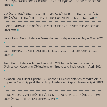
מעו”דכן יחסי עבודה – העסקת בני נוער – תזכורת לקראת חופשת הקיץ – יוני
»
2024
מעו”דכן דיני עבודה – עדכון למעסיקים – הרחבת ההגנות למשרתי מילואים
»
ובני זוגם – תיקון לחוק חיילים משוחררים (החזרה לעבודה), תש”ט-1949
מעו”דכן לקוחות פרטיים, העברות בין דוריות וניהול סכסוכי משפחה וירושה –
»
מאי 2024
Labor Law Client Update – Memorial and Independence Day – May 2024
»
מעו”דכן יחסי עבודה – העסקת עובדים ביום הזיכרון וביום העצמאות – מאי
»
2024
Tax Client Update – Amendment No. 272 to the Israel Income Tax
Ordinance: Reporting Obligations on Trusts and Individuals – April 2024
»
Aviation Law Client Update – Successful Representation of Wizz Air in
Supreme Court Appeal Regarding Unrefunded Airport Taxes – April 2024
»
מעו”דכן טכנולוגיות מידע ופרטיות – עדכון לקוחות לעניין ניהול סיכוני אבטחת
»
מידע בשימוש בקוד פתוח – אפריל 2024