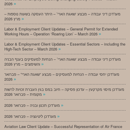
»
2026
מעו”דכן דיני עבודה – מבצע ‘שאגת הארי’ – היתר העסקה בשעות נוספות –
»
מרץ 2026
Labor & Employment Client Updates – General Permit for Extended
»
Working Hours – Operation ‘Roaring Lion’ – March 2026
Labor & Employment Client Updates – Essential Sectors – including the
»
High-Tech Sector – March 2026
מעו”דכן דיני עבודה – מבצע ‘שאגת הארי’ – הנחיות למעסיקים בענף הבניה
»
והשיפוצים – מרץ 2026
מעו”דכן יחסי עבודה – הנחיות למעסיקים – מבצע “שאגת הארי” – פברואר
»
2026
מעו”דכן מיסוי מקרקעין – עדכון פסיקה – חיוב במס בגין העברת זכויות לרשות
»
מקומית – פברואר 2026
»
מעו”דכן תכנון ובניה – פברואר 2026
»
מעו”דכן ליטיגציה – פברואר 2026
Aviation Law Client Update – Successful Representation of Air France