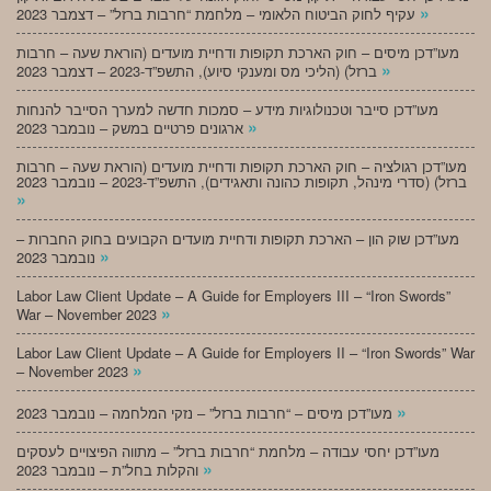
»
עקיף לחוק הביטוח הלאומי – מלחמת “חרבות ברזל” – דצמבר 2023
מעו”דכן מיסים – חוק הארכת תקופות ודחיית מועדים (הוראת שעה – חרבות
»
ברזל) (הליכי מס ומענקי סיוע), התשפ”ד-2023 – דצמבר 2023
מעו”דכן סייבר וטכנולוגיות מידע – סמכות חדשה למערך הסייבר להנחות
»
ארגונים פרטיים במשק – נובמבר 2023
מעו”דכן רגולציה – חוק הארכת תקופות ודחיית מועדים (הוראת שעה – חרבות
ברזל) (סדרי מינהל, תקופות כהונה ותאגידים), התשפ”ד-2023 – נובמבר 2023
»
מעו”דכן שוק הון – הארכת תקופות ודחיית מועדים הקבועים בחוק החברות –
»
נובמבר 2023
Labor Law Client Update – A Guide for Employers III – “Iron Swords”
»
War – November 2023
Labor Law Client Update – A Guide for Employers II – “Iron Swords” War
»
– November 2023
»
מעו”דכן מיסים – “חרבות ברזל” – נזקי המלחמה – נובמבר 2023
מעו”דכן יחסי עבודה – מלחמת “חרבות ברזל” – מתווה הפיצויים לעסקים
»
והקלות בחל”ת – נובמבר 2023