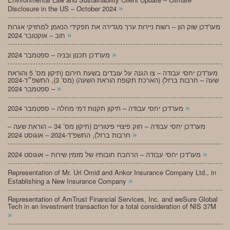
»
Disclosure in the US – October 2024
מעו”דכן שוק הון – רשות ניירות ערך מגדירה את תפקידי הנאמן למחזיקי אגרות
»
חוב – אוקטובר 2024
»
מעו”דכן תכנון ובניה – ספטמבר 2024
מעו”דכן יחסי עבודה – צו הגנה על עובדים בשעת חירום (תיקון מס’ 5 והוראת
שעה – חרבות ברזל) (הארכת תקופת הוראת השעה) (מס’ 3), התשפ״ד-2024
»
– ספטמבר 2024
»
מעו”דכן יחסי עבודה – תיקון תקנות דמי מחלה – ספטמבר 2024
מעו”דכן יחסי עבודה – חוק פיצויי פיטורים (תיקון מס’ 34 – הוראת שעה –
»
חרבות ברזל), התשפ”ד-2024 – אוגוסט 2024
»
מעו”דכן יחסי עבודה – הרחבת חובותיו של מזמין שירות – אוגוסט 2024
Representation of Mr. Uri Omid and Ankor Insurance Company Ltd., in
»
Establishing a New Insurance Company
Representation of AmTrust Financial Services, Inc. and weSure Global
Tech in an investment transaction for a total consideration of NIS 37M
»