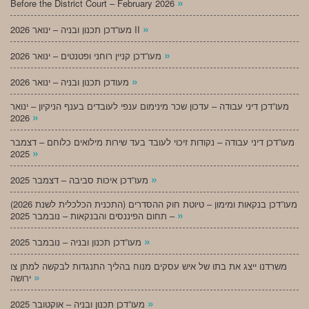
»
Before the District Court – February 2026
»
מעו”דכן תכנון ובניה – ינואר 2026 II
»
מעו”דכן קניין רוחני ופטנטים – ינואר 2026
»
מעודכן תכנון ובניה – ינואר 2026
מעו”דכן דיני עבודה – עדכון שכר מינימום ענפי לעובדים בענף הניקיון – ינואר
»
2026
מעו”דכן דיני עבודה – נקודות זיכוי לעובד בעד שירות מילואים כלוחם – דצמבר
»
2025
»
מעו”דכן איכות סביבה – דצמבר 2025
מעו”דכן בנקאות ומימון – טיוטת חוק ההסדרים (התכנית הכלכלית לשנת 2026)
»
– תחום הפיננסים והבנקאות – נובמבר 2025
»
מעו”דכן תכנון ובניה – נובמבר 2025
משרדנו ייצג את בתו של איש עסקים מנוח בהליך התנגדות לבקשה למתן צו
»
ירושה
»
מעו”דכן תכנון ובניה – אוקטובר 2025