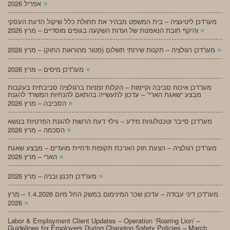
»
אפריל 2026
מעו”דכן ליטיגציה – בית המשפט מבהיר את תחולת כלל שיקול הדעת העסקי
»
והיקף חובת הנאמנות של ועדות השקעה בגופים מוסדיים – מרץ 2026
»
מעו”דכן רגולציה – תקנות שירותי תשלום (פטור מהוראות החוק) – מרץ 2026
»
מעו”דכן מיסים – מרץ 2026
מעו”דכן איכות סביבה וקיימות – הקלות זמניות ברגולציה סביבתית בעקבות
מבצע “שאגת הארי” – עדכון לתעשייה בהתאם להנחיות המשרד להגנת
»
הסביבה – מרץ 2026
מעו”דכן סייבר וטכנולוגיות מידע – גילוי דעת הרשות להגנת הפרטיות בנושא
»
הסכמה – מרץ 2026
מעו”דכן רגולציה – הצעת חוק הארכת תקופות ודחיית מועדים – מבצע שאגת
»
הארי – מרץ 2026
»
מעו”דכן תכנון ובניה – מרץ 2026
מעו”דכן דיני עבודה – עדכון שכר המינימום במשק החל מיום 1.4.2026 – מרץ
»
2026
Labor & Employment Client Updates – Operation ‘Roaring Lion’ –
Guidelines for Employers During Changing Safety Policies – March