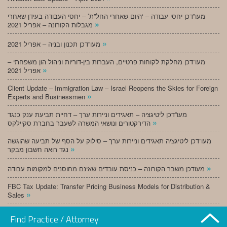
מעו”דכן יחסי עבודה – ‘היום שאחרי החל”ת’ – יחסי העבודה בעידן שאחרי
»
מגבלות הקורונה – אפריל 2021
»
מעו”דכן תכנון ובניה – אפריל 2021
מעו”דכן מחלקת לקוחות פרטיים, העברות בין-דוריות וניהול הון משפחתי –
»
אפריל 2021
Client Update – Immigration Law – Israel Reopens the Skies for Foreign
»
Experts and Businessmen
מעו”דכן ליטיגציה – תאגידים וניירות ערך – דחיית תביעת ענק כנגד
»
הדירקטורים ונושאי המשרה לשעבר בחברת סקיילקס
מעו”דכן ליטיגציה תאגידים וניירות ערך – סילוק על הסף של תביעה שהוגשה
»
נגד רואה חשבון מבקר
»
מעודכן משבר הקורונה – כניסת עובדים שאינם מחוסנים למקומות עבודה
FBC Tax Update: Transfer Pricing Business Models for Distribution &
»
Sales
»
מעו”דכן תכנון ובניה – מרץ 2021
Find Practice / Attorney