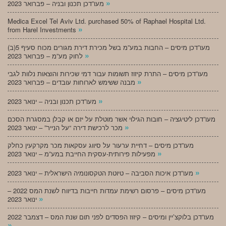
»
מעו”דכן תכנון ובניה – פברואר 2023
Medica Excel Tel Aviv Ltd. purchased 50% of Raphael Hospital Ltd.
»
from Harel Investments
מעו”דכן מיסים – החבות במע”מ בשל מכירת דירת מגורים מכוח סעיף 5(ב)
»
לחוק מע”מ – פברואר 2023
מעו”דכן מיסים – התרת קיזוז תשומות עבור דמי שכירות והוצאות נלוות לגבי
»
מבנה ששימש לארוחות עובדים – פברואר 2023
»
מעו”דכן תכנון ובניה – ינואר 2023
מעו”דכן ליטיגציה – חובות הגילוי אשר מוטלת על יזם או קבלן במסגרת הסכם
»
מכר לרכישת דירה “על הנייר” – ינואר 2023
מעו”דכן מיסים – דחיית ערעור על סיווג עסקאות מכר מקרקעין כחלק
»
מפעילות פירותית-עסקית החייבת במע”מ – ינואר 2023
»
מעו”דכן איכות הסביבה – טיוטת הטקסונומיה הישראלית – ינואר 2023
מעו”דכן מיסים – פרסום רשימת עמדות חייבות בדיווח לשנת המס 2022 –
»
ינואר 2023
מעו”דכן בלוקצ’יין ומיסים – קיזוז הפסדים לפני תום שנת המס – דצמבר 2022
»