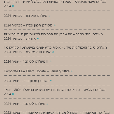
מעו”דכן מיסוי מוניציפלי – פסק דין תשתיות נפט בע”מ נ’ עיריית חיפה – מרץ
»
2024
»
מעו”דכן שוק הון – פברואר 2024
»
מעו”דכן תכנון ובניה – פברואר 2024
מעו”דכן יחסי עבודה – יום שבתון יום הבחירות לרשויות מקומיות ולמועצות
»
אזוריות – פברואר 2024
מעו”דכן סייבר וטכנולוגיות מידע – איסוף מידע פומבי באינטרנט | סקרייפינג |
»
הפרת תנאי שימוש – פברואר 2024
»
מעו”דכן ליטיגציה – ינואר 2024 II
»
Corporate Law Client Update – January 2024
»
מעו”דכן תכנון ובניה – ינואר 2024
מעו”דכן רגולציה – צו הארכת תקופות ודחיית מועדים התשפ”ד-2024 – ינואר
»
2024
»
מעו”דכן ליטיגציה – ינואר 2024
מעו”דכן יחסי עבודה – תקנות להגברת האכיפה של דיני עבודה – דצמבר 2023