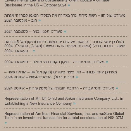
»
Disclosure in the US – October 2024
מעו”דכן שוק הון – רשות ניירות ערך מגדירה את תפקידי הנאמן למחזיקי אגרות
»
חוב – אוקטובר 2024
»
מעו”דכן תכנון ובניה – ספטמבר 2024
מעו”דכן יחסי עבודה – צו הגנה על עובדים בשעת חירום (תיקון מס’ 5 והוראת
שעה – חרבות ברזל) (הארכת תקופת הוראת השעה) (מס’ 3), התשפ״ד-2024
»
– ספטמבר 2024
»
מעו”דכן יחסי עבודה – תיקון תקנות דמי מחלה – ספטמבר 2024
מעו”דכן יחסי עבודה – חוק פיצויי פיטורים (תיקון מס’ 34 – הוראת שעה –
»
חרבות ברזל), התשפ”ד-2024 – אוגוסט 2024
»
מעו”דכן יחסי עבודה – הרחבת חובותיו של מזמין שירות – אוגוסט 2024
Representation of Mr. Uri Omid and Ankor Insurance Company Ltd., in
»
Establishing a New Insurance Company
Representation of AmTrust Financial Services, Inc. and weSure Global
Tech in an investment transaction for a total consideration of NIS 37M
»