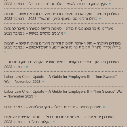
»
עקיף לחוק הביטוח הלאומי – מלחמת “חרבות ברזל” – דצמבר 2023
מעו”דכן מיסים – חוק הארכת תקופות ודחיית מועדים (הוראת שעה – חרבות
»
ברזל) (הליכי מס ומענקי סיוע), התשפ”ד-2023 – דצמבר 2023
מעו”דכן סייבר וטכנולוגיות מידע – סמכות חדשה למערך הסייבר להנחות
»
ארגונים פרטיים במשק – נובמבר 2023
מעו”דכן רגולציה – חוק הארכת תקופות ודחיית מועדים (הוראת שעה – חרבות
ברזל) (סדרי מינהל, תקופות כהונה ותאגידים), התשפ”ד-2023 – נובמבר 2023
»
מעו”דכן שוק הון – הארכת תקופות ודחיית מועדים הקבועים בחוק החברות –
»
נובמבר 2023
Labor Law Client Update – A Guide for Employers III – “Iron Swords”
»
War – November 2023
Labor Law Client Update – A Guide for Employers II – “Iron Swords” War
»
– November 2023
»
מעו”דכן מיסים – “חרבות ברזל” – נזקי המלחמה – נובמבר 2023
מעו”דכן יחסי עבודה – מלחמת “חרבות ברזל” – מתווה הפיצויים לעסקים
»
והקלות בחל”ת – נובמבר 2023