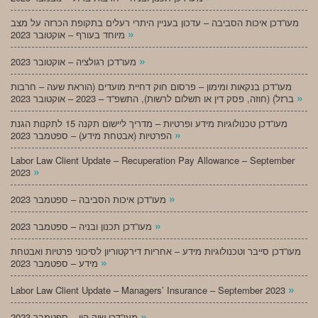
מעו”דכן איכות הסביבה – עדכון בעניין היתרי רעלים בתקופת הכרזה על מצב
»
מיוחד בעורף – אוקטובר 2023
»
מעו”דכן רגולציה – אוקטובר 2023
מעו”דכן בנקאות ומימון – פרסום חוק דחיית מועדים (הוראת שעה – חרבות
»
ברזל) (חוזה, פסק דין או תשלום לרשות), התשפ”ד – 2023 – אוקטובר 2023
מעו”דכן טכנולוגיות מידע ופרטיות – מדריך ליישום תקנה 15 לתקנות הגנת
»
הפרטיות (אבטחת מידע) – ספטמבר 2023
Labor Law Client Update – Recuperation Pay Allowance – September
»
2023
»
מעו”דכן איכות הסביבה – ספטמבר 2023
»
מעו”דכן תכנון ובניה – ספטמבר 2023
מעו”דכן סייבר וטכנולוגיות מידע – אחריות דירקטוריון לסיכוני פרטיות ואבטחת
»
מידע – ספטמבר 2023
»
Labor Law Client Update – Managers’ Insurance – September 2023
»
מעו”דכן שוק הון – ספטמבר 2023