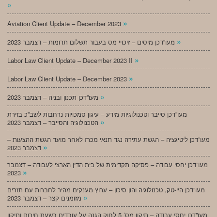
»
»
Aviation Client Update – December 2023
»
מעו”דכן מיסים – זיכויי מס בעבור תשלום תרומות – דצמבר 2023
»
Labor Law Client Update – December 2023 II
»
Labor Law Client Update – December 2023
»
מעו”דכן תכנון ובניה – דצמבר 2023
מעו”דכן סייבר וטכנולוגיות מידע – עיגון סמכויות נרחבות לשב”כ בזירת
»
הטכנולוגיה והסייבר – דצמבר 2023
מעו”דכן ליטיגציה – הגשת עתירה נגד תנאי מכרז לאחר מועד הגשת ההצעות –
»
דצמבר 2023
מעו”דכן יחסי עבודה – פסיקה תקדימית של בית הדין הארצי לעבודה – דצמבר
»
2023
מעו”דכן היי-טק, טכנולוגיה והון סיכון – ערוץ מענקים מהיר לחברות עם תזרים
»
מזומנים קצר – דצמבר 2023
מעו”דכן יחסי עבודה – תיקון מס’ 5 לחוק הגנה על עובדים בשעת חירום ותיקון