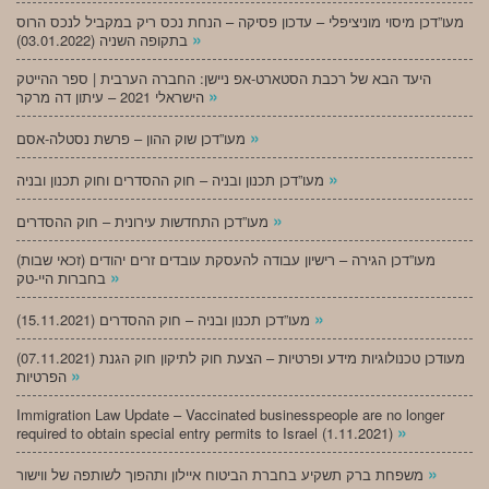
מעו”דכן מיסוי מוניציפלי – עדכון פסיקה – הנחת נכס ריק במקביל לנכס הרוס
»
בתקופה השניה (03.01.2022)
היעד הבא של רכבת הסטארט-אפ ניישן: החברה הערבית | ספר ההייטק
»
הישראלי 2021 – עיתון דה מרקר
»
מעו”דכן שוק ההון – פרשת נסטלה-אסם
»
מעו”דכן תכנון ובניה – חוק ההסדרים וחוק תכנון ובניה
»
מעו”דכן התחדשות עירונית – חוק ההסדרים
מעו”דכן הגירה – רישיון עבודה להעסקת עובדים זרים יהודים (זכאי שבות)
»
בחברות היי-טק
»
מעו”דכן תכנון ובניה – חוק ההסדרים (15.11.2021)
(07.11.2021) מעודכן טכנולוגיות מידע ופרטיות – הצעת חוק לתיקון חוק הגנת
»
הפרטיות
Immigration Law Update – Vaccinated businesspeople are no longer
»
required to obtain special entry permits to Israel (1.11.2021)
»
משפחת ברק תשקיע בחברת הביטוח איילון ותהפוך לשותפה של ווישור