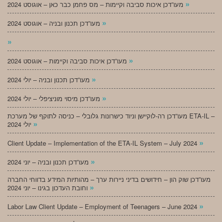
»
מעו”דכן איכות סביבה וקיימות – מס פחמן כבר כאן – אוגוסט 2024
»
מעו”דכן תכנון ובניה – אוגוסט 2024
»
»
מעו”דכן איכות סביבה וקיימות – אוגוסט 2024
»
מעו”דכן תכנון ובניה – יולי 2024
»
מעו”דכן מיסוי מוניציפלי – יולי 2024
מעו”דכן רה-לוקיישן וניוד כישרונות גלובלי – כניסה לתוקף של מערכת ETA-IL –
»
יולי 2024
»
Client Update – Implementation of the ETA-IL System – July 2024
»
מעו”דכן תכנון ובניה – יוני 2024
מעו”דכן שוק הון – חידושים בדיני ניירות ערך – מהותיות המידע בדווחי החברה
»
וחובת העדכון בגינו – יוני 2024
»
Labor Law Client Update – Employment of Teenagers – June 2024