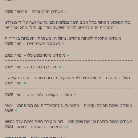
»
מעו”דכן תכנון ובניה – פברואר 2025
בית המשפט המחוזי בתל אביב קיבל במלואה תביעה שהוגשה על ידי משרדנו
»
במסגרת מו”מ לכניסה למיזם השקעה בפרויקט נדל”ן בתל אביב-יפו
מעו”דכן מחלקת לקוחות פרטיים, ניהול הון משפחתי והעברות בין-דוריות
»
בעסקים משפחתיים – ינואר 2025
»
מעו”דכן מיסוי מוניציפלי – ינואר 2025
»
מעודכן תכנון ובניה – ינואר 2025
מעו”דכן מיסים – מיסוי רווחים לא מחולקים וחברות מעטים – עדכון חקיקה –
»
ינואר 2025
»
מעו”דכן תקשורת ולשון הרע – ינואר 2025
מעו”דכן איכות סביבה וקיימות – מתווה סיוע להתמודדות עם מס פחמן – ינואר
»
2025
מעו”דכן איכות סביבה וקיימות ושוק ההון – דוח ביקורת רשות ניירות ערך בנושא
»
דיווחי סביבה ואקלים – דצמבר 2024
»