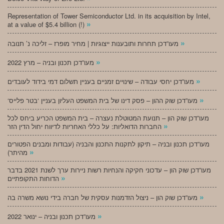
Representation of Tower Semiconductor Ltd. in its acquisition by Intel,
»
at a value of $5.4 billion (!)
»
מעו”דכן תחרות ותובענות ייצוגיות | מחיר מופרז – זליכה נ’ תנובה
»
מעו”דכן תכנון ובניה – מרץ 2022
»
מעו”דכן יחסי עבודה – שינויים זמניים בעניין תשלום דמי בידוד לעובדים
»
‘מעו”דכן שוק ההון – פסק דינו של בית המשפט העליון בעניין ‘בטר פלייס
מעו”דכן שוק הון – תנועת המטוטלת נעצרה – בית המשפט הכריע ביחס לכל
»
החברות הדואליות: על כללי האחריות לדיווח יחול הדין הזר
מעו”דכן תכנון ובניה – תיקון לתקנות התכנון והבניה (עבודות ומבנים הפטורים
»
מהיתר)
מעו”דכן שוק הון – עדכוני חקיקה והנחיות רשות ניירות ערך לשנת 2021 בדבר
»
הדוחות התקופתיים
»
מעו”דכן שוק הון – ניצול הזדמנות עסקית של חברה בידי נושא משרה בה
»
מעו”דכן תכנון ובניה – ינואר 2022