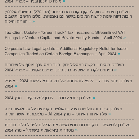
»
מעו”דכן תכנון ובניה – אפריל 2024
;מעו”דכן מיסים – חוק לתיקון פקודת מס הכנסה (מס’ 272), התשפ”ד-2024:
חובות דיווח שונות לרשות המיסים בקשר עם נאמנויות, עולים חדשים ותושבים
»
חוזרים ותיקים –
Tax Client Update – “Green Track” Tax Treatment: Streamlined VAT
»
Rulings for Venture Capital and Private Equity Funds – April 2024
Corporate Law Legal Update – Additional Regulatory Relief for Israeli
»
Companies Traded on Certain Foreign Exchanges – April 2024
מעו”דכן מיסים – בקשה במסלול ירוק: חיוב במס ערך מוסף של שירותים
»
הניתנים לקרנות השקעה בהון סיכון ופרייבט אקוויטי – אפריל 2024
מעו”דכן יחסי עבודה – הקפאה והפחתה של דמי הבראה לשנת 2024 – אפריל
»
2024
»
מעו”דכן יחסי עבודה – עדכון למעסיקים – מרץ 2024
מעו”דכן סייבר וטכנולוגיות מידע – רגולציה תקדימית על טכנולוגיות בינה
»
מלאכותית: אושר חוק ה – AI של האיחוד האירופי – מרץ 2024
מעו”דכן ליטיגציה – חוק בוררות חדש משנה את הכללים לניהול הליכי בוררות
»
מסחרית בין-לאומית בישראל – מרץ 2024