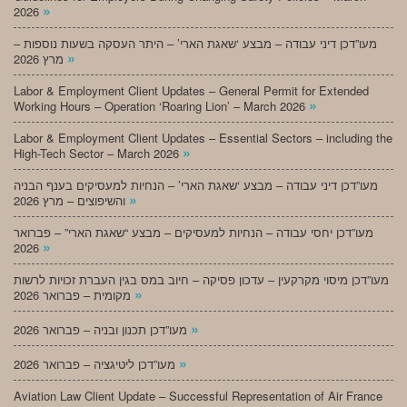
»
2026
מעו”דכן דיני עבודה – מבצע ‘שאגת הארי’ – היתר העסקה בשעות נוספות –
»
מרץ 2026
Labor & Employment Client Updates – General Permit for Extended
»
Working Hours – Operation ‘Roaring Lion’ – March 2026
Labor & Employment Client Updates – Essential Sectors – including the
»
High-Tech Sector – March 2026
מעו”דכן דיני עבודה – מבצע ‘שאגת הארי’ – הנחיות למעסיקים בענף הבניה
»
והשיפוצים – מרץ 2026
מעו”דכן יחסי עבודה – הנחיות למעסיקים – מבצע “שאגת הארי” – פברואר
»
2026
מעו”דכן מיסוי מקרקעין – עדכון פסיקה – חיוב במס בגין העברת זכויות לרשות
»
מקומית – פברואר 2026
»
מעו”דכן תכנון ובניה – פברואר 2026
»
מעו”דכן ליטיגציה – פברואר 2026
Aviation Law Client Update – Successful Representation of Air France