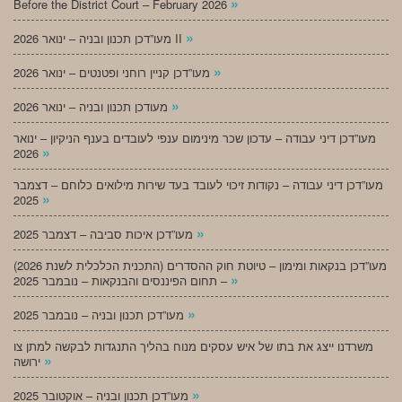
»
Before the District Court – February 2026
»
מעו”דכן תכנון ובניה – ינואר 2026 II
»
מעו”דכן קניין רוחני ופטנטים – ינואר 2026
»
מעודכן תכנון ובניה – ינואר 2026
מעו”דכן דיני עבודה – עדכון שכר מינימום ענפי לעובדים בענף הניקיון – ינואר
»
2026
מעו”דכן דיני עבודה – נקודות זיכוי לעובד בעד שירות מילואים כלוחם – דצמבר
»
2025
»
מעו”דכן איכות סביבה – דצמבר 2025
מעו”דכן בנקאות ומימון – טיוטת חוק ההסדרים (התכנית הכלכלית לשנת 2026)
»
– תחום הפיננסים והבנקאות – נובמבר 2025
»
מעו”דכן תכנון ובניה – נובמבר 2025
משרדנו ייצג את בתו של איש עסקים מנוח בהליך התנגדות לבקשה למתן צו
»
ירושה
»
מעו”דכן תכנון ובניה – אוקטובר 2025