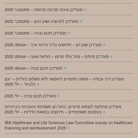
»
מעו”דכן איכות סביבה וקיימות – ספטמבר 2025
»
מעו”דכן ליטיגציה ושוק ההון – ספטמבר 2025
»
מעו”דכן תכנון ובניה – ספטמבר 2025
»
מעו”דכן שוק הון – חידושים בדיני ניירות ערך – אוגוסט 2025
»
מעו”דכן מיסים – נוהל גילוי מרצון – הוראת שעה – אוגוסט 2025
»
מעו”דכן תכנון ובניה – אוגוסט 2025
מעו”דכן דיני עבודה – מתווה הפיצויים לחופשה ללא תשלום (חל”ת) – “עם
»
כלביא” – יולי 2025
»
מעו”דכן תכנון ובניה – יולי 2025
מעו”דכן מחלקת לקוחות פרטיים, ניהול הון משפחתי והעברות בין-דוריות
»
בעסקים משפחתיים – חידושים בצוואות הדדיות – יולי 2025
IBA Healthcare and Life Sciences Law Committee survey on healthcare
»
financing and reimbursement 2025