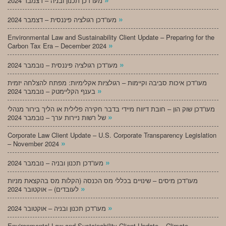
מעו”דכן תכנון ובניה – דצמבר 2024
»
מעו”דכן רגולציה פיננסית – דצמבר 2024
Environmental Law and Sustainability Client Update – Preparing for the
»
Carbon Tax Era – December 2024
»
מעו”דכן רגולציה פיננסית – נובמבר 2024
מעו”דכן איכות סביבה וקיימות – רגולציות אקלימיות: מפתח להצלחה יזמית
»
בענף הקליימטק – נובמבר 2024
מעו”דכן שוק הון – חובת דיווח מיידי בדבר חקירה פלילית או הליך בירור מנהלי
»
של רשות ניירות ערך – נובמבר 2024
Corporate Law Client Update – U.S. Corporate Transparency Legislation
»
– November 2024
»
מעו”דכן תכנון ובניה – נובמבר 2024
מעו”דכן מיסים – שינויים בכללי מס הכנסה (הקלות מס בהקצאת מניות
»
לעובדים) – אוקטובר 2024
»
מעו”דכן תכנון ובניה – אוקטובר 2024
Environmental Law and Sustainability Client Update – Climate