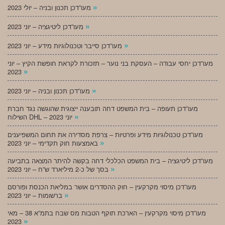
»
מעו”דכן תכנון ובניה – יולי 2023
»
מעו”דכן ליטיגציה – יוני 2023
»
מעו”דכן סייבר וטכנולוגיות מידע – יוני 2023
מעו”דכן יחסי עבודה – העסקת בני נוער – תזכורת לקראת חופשת הקיץ – יוני
»
2023
»
מעו”דכן תכנון ובניה – יוני 2023
מעו”דכן תעופה – בית המשפט דחה תובענה ייצוגית שהוגשה נגד חברת
»
השילוח DHL – יוני 2023
מעו”דכן טכנולוגיות מידע ופרטיות – צרפת מסדירה את תחום המשפיענים
»
באמצעות חוק תקדימי – יוני 2023
מעו”דכן ליטיגציה – בית המשפט הכלכלי דחה בקשה להיתר המצאה בתביעה
»
בסך של כ-2 מיליארד ש”ח – יוני 2023
מעו”דכן מיסוי מקרקעין – חוק ההסדרים אושר במליאת הכנסת ופורסם
»
ברשומות – יוני 2023
מעו”דכן מיסוי מקרקעין – הארכת תוקף הטבות מס שבח בתמ”א 38 – מאי
»
2023