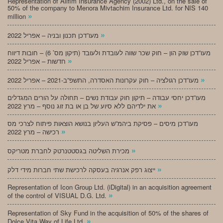
Representation of Alifim Insurance Agency (2002) Ltd., on the sale of
50% of the company to Menora Mivtachim Insurance Ltd. for NIS 140
»
million
»
מעו”דכן תכנון ובניה – אפריל 2022
מעו”דכן שוק הון – חוק שכר שווה לעובדת ולעובד (תיקון מס’ 6) – חובות דיווח
»
חדשות – אפריל 2022
»
מעו”דכן רגולציה – חוק עקרונות האסדרה, התשפ”ב-2021 – אפריל 2022
מעו”דכן יחסי עבודה – תיקון חוק עבודת נשים – תחולה על הורים המגדלים
»
את ילדיהם ללא סיוע של בן או בת זוג נוסף – מרץ 2022
מעו”דכן מיסים – פסיקת ביהמ”ש העליון בנושא הוצאות פיתוח לצרכי מס
»
רכישה – מרץ 2022
»
מכירת השליטה בגסטטנרטק לחברת מטריקס
»
ייצוג רפק אנרגיה בעסקה לרכישת שתי חברות מידי דלק
Representation of Icon Group Ltd. (iDigital) in an acquisition agreement
»
of the control of VISUAL D.G. Ltd.
Representation of Sky Fund in the acquisition of 50% of the shares of
»
Dolce Vita Way of Life Ltd.