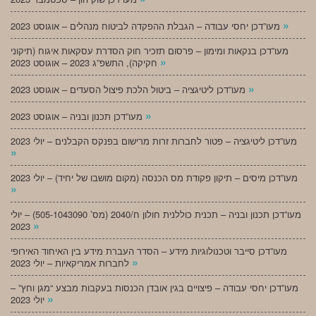
»
מעו”דכן יחסי עבודה – הגבלת ההפקדה לביטוח מנהלים – אוגוסט 2023
מעו”דכן בנקאות ומימון – פרסום תזכיר חוק הסדרת עסקאות איגוח (תיקוני
»
חקיקה), התשפ”ג 2023 – אוגוסט 2023
»
מעו”דכן ליטיגציה – ביטול הלכת פיצול הסעדים – אוגוסט 2023
»
מעו”דכן תכנון ובניה – אוגוסט 2023
מעו”דכן ליטיגציה – פטור לחברות זרות מרישום בפנקס הקבלנים – יולי 2023
»
מעו”דכן מיסים – תיקון פקודת מס הכנסה (מקום מושבו של יחיד) – יולי 2023
»
מעו”דכן תכנון ובניה – תכנית כוללנית חולון ח/2040 (מס’ 505-1043090) – יולי
»
2023
מעו”דכן סייבר וטכנולוגיות מידע – הסדר העברת מידע בין האיחוד האירופי
»
לחברות אמריקאיות – יולי 2023
מעו”דכן יחסי עבודה – פיצויים בגין אובדן הכנסות בעקבות מבצע “מגן וחץ” –
»
יולי 2023