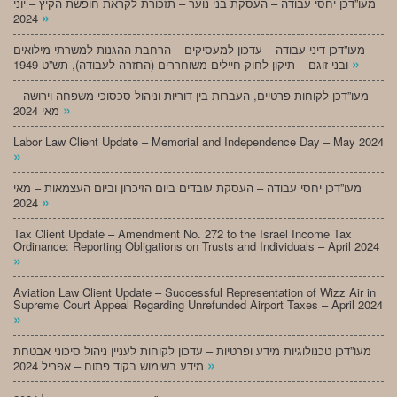
מעו”דכן יחסי עבודה – העסקת בני נוער – תזכורת לקראת חופשת הקיץ – יוני
»
2024
מעו”דכן דיני עבודה – עדכון למעסיקים – הרחבת ההגנות למשרתי מילואים
»
ובני זוגם – תיקון לחוק חיילים משוחררים (החזרה לעבודה), תש”ט-1949
מעו”דכן לקוחות פרטיים, העברות בין דוריות וניהול סכסוכי משפחה וירושה –
»
מאי 2024
Labor Law Client Update – Memorial and Independence Day – May 2024
»
מעו”דכן יחסי עבודה – העסקת עובדים ביום הזיכרון וביום העצמאות – מאי
»
2024
Tax Client Update – Amendment No. 272 to the Israel Income Tax
Ordinance: Reporting Obligations on Trusts and Individuals – April 2024
»
Aviation Law Client Update – Successful Representation of Wizz Air in
Supreme Court Appeal Regarding Unrefunded Airport Taxes – April 2024
»
מעו”דכן טכנולוגיות מידע ופרטיות – עדכון לקוחות לעניין ניהול סיכוני אבטחת
»
מידע בשימוש בקוד פתוח – אפריל 2024