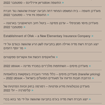
»
התעופה אוסטריאן איירליינס – ספטמבר 2022
מעו”דכן תעופה – בית המשפט המחוזי דחה תביעה ייצוגית שהוגשה נגד חברת
»
התעופה וויז אייר – ספטמבר 2022
מעו”דכן מיסוי מוניציפלי – עדכון פסיקה – ביטול חיוב רטרואקטיבי בארנונה –
»
ספטמבר 2022
»
Establishment of Ofek – a New Elementary Insurance Company
ייצוג חברת רשת מדיה ואיילה חסון בתביעת לשון הרע שהוגשה כנגדם על ידי
»
מר יוסף רחמים
»
אליאקסיס רוכשת את אקווריוס ספקטרום
»
מעו”דכן מיסים – השתתפות מלכ”רים במכרזי מדינה – אוגוסט 2022
מעו”דכן מיסים – כללי מחירי העברה בעסקאות בינלאומיות (transfer pricing)
»
– הרחבת חובות הדיווח על תאגידים הפועלים בישראל – אוגוסט 2022
מעו”דכן טכנולוגיות מידע ופרטיות – רפורמה בחוק זכויות הפרטיות של
»
קליפורניה – יולי 2022
»
ייצוג חברת רשת מדיה בע”מ בתביעה שהוגשה על-ידי מר בהא בכרי