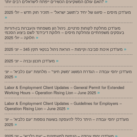
»
האם עולם המשקיעים הכשירים ייפתח לישראלים רבים יותר?
מעו”דכן מיסים – סיווגו של יחיד כ”תושב ישראל” – תזכיר חוק חדש – יולי 2025
»
מעו”דכן מחלקת לקוחות פרטיים, ניהול הון משפחתי והעברות בין-דוריות
בעסקים משפחתיים ומחלקת מיסים – חלוקת דיבידנד לשם ביצוע הסכמי
»
חלוקה – יולי 2025
»
מעו”דכן איכות סביבה וקיימות – הוראת ניהול בנקאי תקין 345 – יוני 2025
»
מעו”דכן תכנון ובניה – יוני 2025
מעו”דכן יחסי עבודה – הגדרת המושג “משק חיוני” – מלחמת “עם כלביא” – יוני
»
2025
Labor & Employment Client Updates – General Permit for Extended
»
Working Hours – Operation Rising Lion – June 2025
Labor & Employment Client Updates – Guidelines for Employers –
»
Operation Rising Lion – June 2025
מעו”דכן יחסי עבודה – היתר כללי להעסקה בשעות נוספות “עם כלביא” – יוני
»
2025
»
מעו”דכן יחסי עבודה – הנחיות למעסיקים – “עם כלביא” – יוני 2025