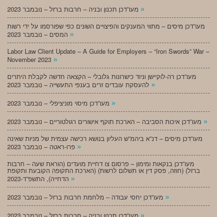
»
מעו”דכן תכנון ובניה – חרבות ברזל – נובמבר 2023
מעו”דכן מיסים – מתווי המענקים והפיצויים השונים כפי שפורסמו על ידי רשות
»
המסים – נובמבר 2023
Labor Law Client Update – A Guide for Employers – “Iron Swords” War –
»
November 2023
מעו”דכן רה-לוקיישן וניוד כישרונות גלובלי – הקצאה חדשה לקבלת היתרים
»
להעסקת עובדים זרים בענפי התעשייה – נובמבר 2023
»
מעו”דכן מיסוי מוניציפלי – נובמבר 2023
»
מעו”דכן איכות הסביבה – הארכת תוקף אישורים רגולטוריים – נובמבר 2023
מעו”דכן מיסים – דנ”א ביהמ”ש העליון בנושא רכישה עצמית של מניות שאינה
»
פרו-ראטה – נובמבר 2023
מעו”דכן בנקאות ומימון – פרסום צו דחיית מועדים (הוראת שעה – חרבות
ברזל) (חוזה, פסק דין או תשלום לרשות) (הארכת התקופה הקובעת ותקופת
»
הדחייה), התשפ”ד-2023
»
מעו”דכן יחסי עבודה – מלחמת חרבות ברזל – נובמבר 2023
»
מעו”דכן תכנון ובניה – חרבות ברזל – נובמבר 2023