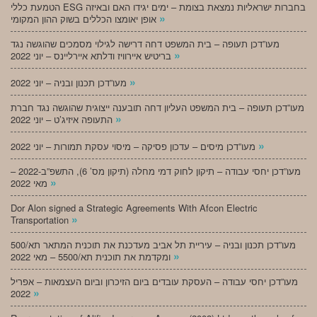
הטמעת כללי ESG בחברות ישראליות נמצאת בצומת – ימים יגידו האם ובאיזה
»
אופן יאומצו הכללים בשוק ההון המקומי
מעו”דכן תעופה – בית המשפט דחה דרישה לגילוי מסמכים שהוגשה נגד
»
בריטיש איירוויז ודלתא איירליינס – יוני 2022
»
מעו”דכן תכנון ובניה – יוני 2022
מעו”דכן תעופה – בית המשפט העליון דחה תובענה ייצוגית שהוגשה נגד חברת
»
התעופה איזיג’ט – יוני 2022
»
מעו”דכן מיסים – עדכון פסיקה – מיסוי עסקת תמורות – יוני 2022
מעו”דכן יחסי עבודה – תיקון לחוק דמי מחלה (תיקון מס’ 6), התשפ”ב-2022 –
»
מאי 2022
Dor Alon signed a Strategic Agreements With Afcon Electric
»
Transportation
מעו”דכן תכנון ובניה – עיריית תל אביב מעדכנת את תוכנית המתאר תא/500
»
ומקדמת את תוכנית תא/5500 – מאי 2022
מעו”דכן יחסי עבודה – העסקת עובדים ביום הזיכרון וביום העצמאות – אפריל
»
2022