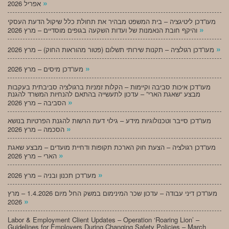
»
אפריל 2026
מעו”דכן ליטיגציה – בית המשפט מבהיר את תחולת כלל שיקול הדעת העסקי
»
והיקף חובת הנאמנות של ועדות השקעה בגופים מוסדיים – מרץ 2026
»
מעו”דכן רגולציה – תקנות שירותי תשלום (פטור מהוראות החוק) – מרץ 2026
»
מעו”דכן מיסים – מרץ 2026
מעו”דכן איכות סביבה וקיימות – הקלות זמניות ברגולציה סביבתית בעקבות
מבצע “שאגת הארי” – עדכון לתעשייה בהתאם להנחיות המשרד להגנת
»
הסביבה – מרץ 2026
מעו”דכן סייבר וטכנולוגיות מידע – גילוי דעת הרשות להגנת הפרטיות בנושא
»
הסכמה – מרץ 2026
מעו”דכן רגולציה – הצעת חוק הארכת תקופות ודחיית מועדים – מבצע שאגת
»
הארי – מרץ 2026
»
מעו”דכן תכנון ובניה – מרץ 2026
מעו”דכן דיני עבודה – עדכון שכר המינימום במשק החל מיום 1.4.2026 – מרץ
»
2026
Labor & Employment Client Updates – Operation ‘Roaring Lion’ –
Guidelines for Employers During Changing Safety Policies – March