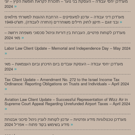
מעו”דכן יחסי עבודה – העסקת בני נוער – תזכורת לקראת חופשת הקיץ – יוני
»
2024
מעו”דכן דיני עבודה – עדכון למעסיקים – הרחבת ההגנות למשרתי מילואים
»
ובני זוגם – תיקון לחוק חיילים משוחררים (החזרה לעבודה), תש”ט-1949
מעו”דכן לקוחות פרטיים, העברות בין דוריות וניהול סכסוכי משפחה וירושה –
»
מאי 2024
Labor Law Client Update – Memorial and Independence Day – May 2024
»
מעו”דכן יחסי עבודה – העסקת עובדים ביום הזיכרון וביום העצמאות – מאי
»
2024
Tax Client Update – Amendment No. 272 to the Israel Income Tax
Ordinance: Reporting Obligations on Trusts and Individuals – April 2024
»
Aviation Law Client Update – Successful Representation of Wizz Air in
Supreme Court Appeal Regarding Unrefunded Airport Taxes – April 2024
»
מעו”דכן טכנולוגיות מידע ופרטיות – עדכון לקוחות לעניין ניהול סיכוני אבטחת
»
מידע בשימוש בקוד פתוח – אפריל 2024