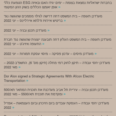
הטמעת כללי ESG בחברות ישראליות נמצאת בצומת – ימים יגידו האם ובאיזה
»
אופן יאומצו הכללים בשוק ההון המקומי
מעו”דכן תעופה – בית המשפט דחה דרישה לגילוי מסמכים שהוגשה נגד
»
בריטיש איירוויז ודלתא איירליינס – יוני 2022
»
מעו”דכן תכנון ובניה – יוני 2022
מעו”דכן תעופה – בית המשפט העליון דחה תובענה ייצוגית שהוגשה נגד חברת
»
התעופה איזיג’ט – יוני 2022
»
מעו”דכן מיסים – עדכון פסיקה – מיסוי עסקת תמורות – יוני 2022
מעו”דכן יחסי עבודה – תיקון לחוק דמי מחלה (תיקון מס’ 6), התשפ”ב-2022 –
»
מאי 2022
Dor Alon signed a Strategic Agreements With Afcon Electric
»
Transportation
מעו”דכן תכנון ובניה – עיריית תל אביב מעדכנת את תוכנית המתאר תא/500
»
ומקדמת את תוכנית תא/5500 – מאי 2022
מעו”דכן יחסי עבודה – העסקת עובדים ביום הזיכרון וביום העצמאות – אפריל
»
2022