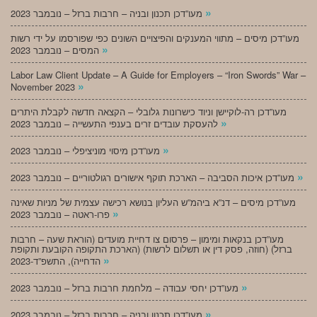
»
מעו”דכן תכנון ובניה – חרבות ברזל – נובמבר 2023
מעו”דכן מיסים – מתווי המענקים והפיצויים השונים כפי שפורסמו על ידי רשות
»
המסים – נובמבר 2023
Labor Law Client Update – A Guide for Employers – “Iron Swords” War –
»
November 2023
מעו”דכן רה-לוקיישן וניוד כישרונות גלובלי – הקצאה חדשה לקבלת היתרים
»
להעסקת עובדים זרים בענפי התעשייה – נובמבר 2023
»
מעו”דכן מיסוי מוניציפלי – נובמבר 2023
»
מעו”דכן איכות הסביבה – הארכת תוקף אישורים רגולטוריים – נובמבר 2023
מעו”דכן מיסים – דנ”א ביהמ”ש העליון בנושא רכישה עצמית של מניות שאינה
»
פרו-ראטה – נובמבר 2023
מעו”דכן בנקאות ומימון – פרסום צו דחיית מועדים (הוראת שעה – חרבות
ברזל) (חוזה, פסק דין או תשלום לרשות) (הארכת התקופה הקובעת ותקופת
»
הדחייה), התשפ”ד-2023
»
מעו”דכן יחסי עבודה – מלחמת חרבות ברזל – נובמבר 2023
»
מעו”דכן תכנון ובניה – חרבות ברזל – נובמבר 2023