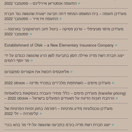
»
התעופה אוסטריאן איירליינס – ספטמבר 2022
מעו”דכן תעופה – בית המשפט המחוזי דחה תביעה ייצוגית שהוגשה נגד חברת
»
התעופה וויז אייר – ספטמבר 2022
מעו”דכן מיסוי מוניציפלי – עדכון פסיקה – ביטול חיוב רטרואקטיבי בארנונה –
»
ספטמבר 2022
»
Establishment of Ofek – a New Elementary Insurance Company
ייצוג חברת רשת מדיה ואיילה חסון בתביעת לשון הרע שהוגשה כנגדם על ידי
»
מר יוסף רחמים
»
אליאקסיס רוכשת את אקווריוס ספקטרום
»
מעו”דכן מיסים – השתתפות מלכ”רים במכרזי מדינה – אוגוסט 2022
מעו”דכן מיסים – כללי מחירי העברה בעסקאות בינלאומיות (transfer pricing)
»
– הרחבת חובות הדיווח על תאגידים הפועלים בישראל – אוגוסט 2022
מעו”דכן טכנולוגיות מידע ופרטיות – רפורמה בחוק זכויות הפרטיות של
»
קליפורניה – יולי 2022
»
ייצוג חברת רשת מדיה בע”מ בתביעה שהוגשה על-ידי מר בהא בכרי