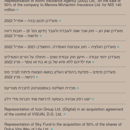
Representation of Alifim Insurance Agency (2002) Ltd., on the sale of
50% of the company to Menora Mivtachim Insurance Ltd. for NIS 140
»
million
»
מעו”דכן תכנון ובניה – אפריל 2022
מעו”דכן שוק הון – חוק שכר שווה לעובדת ולעובד (תיקון מס’ 6) – חובות דיווח
»
חדשות – אפריל 2022
»
מעו”דכן רגולציה – חוק עקרונות האסדרה, התשפ”ב-2021 – אפריל 2022
מעו”דכן יחסי עבודה – תיקון חוק עבודת נשים – תחולה על הורים המגדלים
»
את ילדיהם ללא סיוע של בן או בת זוג נוסף – מרץ 2022
מעו”דכן מיסים – פסיקת ביהמ”ש העליון בנושא הוצאות פיתוח לצרכי מס
»
רכישה – מרץ 2022
»
מכירת השליטה בגסטטנרטק לחברת מטריקס
»
ייצוג רפק אנרגיה בעסקה לרכישת שתי חברות מידי דלק
Representation of Icon Group Ltd. (iDigital) in an acquisition agreement
»
of the control of VISUAL D.G. Ltd.
Representation of Sky Fund in the acquisition of 50% of the shares of
»
Dolce Vita Way of Life Ltd.