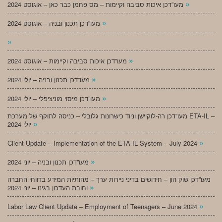
»
מעו”דכן איכות סביבה וקיימות – מס פחמן כבר כאן – אוגוסט 2024
»
מעו”דכן תכנון ובניה – אוגוסט 2024
»
»
מעו”דכן איכות סביבה וקיימות – אוגוסט 2024
»
מעו”דכן תכנון ובניה – יולי 2024
»
מעו”דכן מיסוי מוניציפלי – יולי 2024
מעו”דכן רה-לוקיישן וניוד כישרונות גלובלי – כניסה לתוקף של מערכת ETA-IL –
»
יולי 2024
»
Client Update – Implementation of the ETA-IL System – July 2024
»
מעו”דכן תכנון ובניה – יוני 2024
מעו”דכן שוק הון – חידושים בדיני ניירות ערך – מהותיות המידע בדווחי החברה
»
וחובת העדכון בגינו – יוני 2024
»
Labor Law Client Update – Employment of Teenagers – June 2024