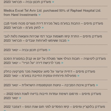
»
מעו”דכן תכנון ובניה – פברואר 2023
Medica Excel Tel Aviv Ltd. purchased 50% of Raphael Hospital Ltd.
»
from Harel Investments
מעו”דכן מיסים – החבות במע”מ בשל מכירת דירת מגורים מכוח סעיף 5(ב)
»
לחוק מע”מ – פברואר 2023
מעו”דכן מיסים – התרת קיזוז תשומות עבור דמי שכירות והוצאות נלוות לגבי
»
מבנה ששימש לארוחות עובדים – פברואר 2023
»
מעו”דכן תכנון ובניה – ינואר 2023
מעו”דכן ליטיגציה – חובות הגילוי אשר מוטלת על יזם או קבלן במסגרת הסכם
»
מכר לרכישת דירה “על הנייר” – ינואר 2023
מעו”דכן מיסים – דחיית ערעור על סיווג עסקאות מכר מקרקעין כחלק
»
מפעילות פירותית-עסקית החייבת במע”מ – ינואר 2023
»
מעו”דכן איכות הסביבה – טיוטת הטקסונומיה הישראלית – ינואר 2023
מעו”דכן מיסים – פרסום רשימת עמדות חייבות בדיווח לשנת המס 2022 –
»
ינואר 2023
מעו”דכן בלוקצ’יין ומיסים – קיזוז הפסדים לפני תום שנת המס – דצמבר 2022
»