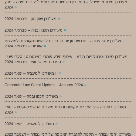
מעו”דכן מיסוי מוניציפלי – פסק דין תשתיות נפט בע”מ נ’ עיריית חיפה – מרץ
»
2024
»
מעו”דכן שוק הון – פברואר 2024
»
מעו”דכן תכנון ובניה – פברואר 2024
מעו”דכן יחסי עבודה – יום שבתון יום הבחירות לרשויות מקומיות ולמועצות
»
אזוריות – פברואר 2024
מעו”דכן סייבר וטכנולוגיות מידע – איסוף מידע פומבי באינטרנט | סקרייפינג |
»
הפרת תנאי שימוש – פברואר 2024
»
מעו”דכן ליטיגציה – ינואר 2024 II
»
Corporate Law Client Update – January 2024
»
מעו”דכן תכנון ובניה – ינואר 2024
מעו”דכן רגולציה – צו הארכת תקופות ודחיית מועדים התשפ”ד-2024 – ינואר
»
2024
»
מעו”דכן ליטיגציה – ינואר 2024
מעו”דכן יחסי עבודה – תקנות להגברת האכיפה של דיני עבודה – דצמבר 2023