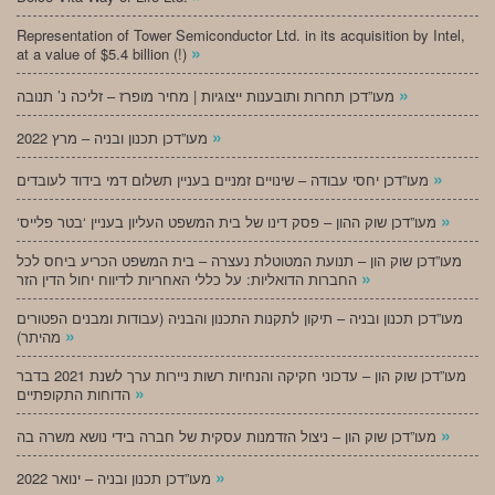
Representation of Tower Semiconductor Ltd. in its acquisition by Intel,
»
at a value of $5.4 billion (!)
»
מעו”דכן תחרות ותובענות ייצוגיות | מחיר מופרז – זליכה נ’ תנובה
»
מעו”דכן תכנון ובניה – מרץ 2022
»
מעו”דכן יחסי עבודה – שינויים זמניים בעניין תשלום דמי בידוד לעובדים
»
‘מעו”דכן שוק ההון – פסק דינו של בית המשפט העליון בעניין ‘בטר פלייס
מעו”דכן שוק הון – תנועת המטוטלת נעצרה – בית המשפט הכריע ביחס לכל
»
החברות הדואליות: על כללי האחריות לדיווח יחול הדין הזר
מעו”דכן תכנון ובניה – תיקון לתקנות התכנון והבניה (עבודות ומבנים הפטורים
»
מהיתר)
מעו”דכן שוק הון – עדכוני חקיקה והנחיות רשות ניירות ערך לשנת 2021 בדבר
»
הדוחות התקופתיים
»
מעו”דכן שוק הון – ניצול הזדמנות עסקית של חברה בידי נושא משרה בה
»
מעו”דכן תכנון ובניה – ינואר 2022