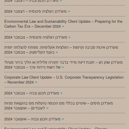
מעו”דכן תכנון ובניה – דצמבר 2024
»
מעו”דכן רגולציה פיננסית – דצמבר 2024
Environmental Law and Sustainability Client Update – Preparing for the
»
Carbon Tax Era – December 2024
»
מעו”דכן רגולציה פיננסית – נובמבר 2024
מעו”דכן איכות סביבה וקיימות – רגולציות אקלימיות: מפתח להצלחה יזמית
»
בענף הקליימטק – נובמבר 2024
מעו”דכן שוק הון – חובת דיווח מיידי בדבר חקירה פלילית או הליך בירור מנהלי
»
של רשות ניירות ערך – נובמבר 2024
Corporate Law Client Update – U.S. Corporate Transparency Legislation
»
– November 2024
»
מעו”דכן תכנון ובניה – נובמבר 2024
מעו”דכן מיסים – שינויים בכללי מס הכנסה (הקלות מס בהקצאת מניות
»
לעובדים) – אוקטובר 2024
»
מעו”דכן תכנון ובניה – אוקטובר 2024
Environmental Law and Sustainability Client Update – Climate