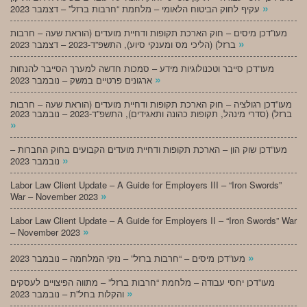
»
עקיף לחוק הביטוח הלאומי – מלחמת “חרבות ברזל” – דצמבר 2023
מעו”דכן מיסים – חוק הארכת תקופות ודחיית מועדים (הוראת שעה – חרבות
»
ברזל) (הליכי מס ומענקי סיוע), התשפ”ד-2023 – דצמבר 2023
מעו”דכן סייבר וטכנולוגיות מידע – סמכות חדשה למערך הסייבר להנחות
»
ארגונים פרטיים במשק – נובמבר 2023
מעו”דכן רגולציה – חוק הארכת תקופות ודחיית מועדים (הוראת שעה – חרבות
ברזל) (סדרי מינהל, תקופות כהונה ותאגידים), התשפ”ד-2023 – נובמבר 2023
»
מעו”דכן שוק הון – הארכת תקופות ודחיית מועדים הקבועים בחוק החברות –
»
נובמבר 2023
Labor Law Client Update – A Guide for Employers III – “Iron Swords”
»
War – November 2023
Labor Law Client Update – A Guide for Employers II – “Iron Swords” War
»
– November 2023
»
מעו”דכן מיסים – “חרבות ברזל” – נזקי המלחמה – נובמבר 2023
מעו”דכן יחסי עבודה – מלחמת “חרבות ברזל” – מתווה הפיצויים לעסקים
»
והקלות בחל”ת – נובמבר 2023