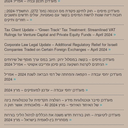
»
מעו”דכן תכנון ובניה – אפריל 2024
;מעו”דכן מיסים – חוק לתיקון פקודת מס הכנסה (מס’ 272), התשפ”ד-2024:
חובות דיווח שונות לרשות המיסים בקשר עם נאמנויות, עולים חדשים ותושבים
»
חוזרים ותיקים –
Tax Client Update – “Green Track” Tax Treatment: Streamlined VAT
»
Rulings for Venture Capital and Private Equity Funds – April 2024
Corporate Law Legal Update – Additional Regulatory Relief for Israeli
»
Companies Traded on Certain Foreign Exchanges – April 2024
מעו”דכן מיסים – בקשה במסלול ירוק: חיוב במס ערך מוסף של שירותים
»
הניתנים לקרנות השקעה בהון סיכון ופרייבט אקוויטי – אפריל 2024
מעו”דכן יחסי עבודה – הקפאה והפחתה של דמי הבראה לשנת 2024 – אפריל
»
2024
»
מעו”דכן יחסי עבודה – עדכון למעסיקים – מרץ 2024
מעו”דכן סייבר וטכנולוגיות מידע – רגולציה תקדימית על טכנולוגיות בינה
»
מלאכותית: אושר חוק ה – AI של האיחוד האירופי – מרץ 2024
מעו”דכן ליטיגציה – חוק בוררות חדש משנה את הכללים לניהול הליכי בוררות
»
מסחרית בין-לאומית בישראל – מרץ 2024