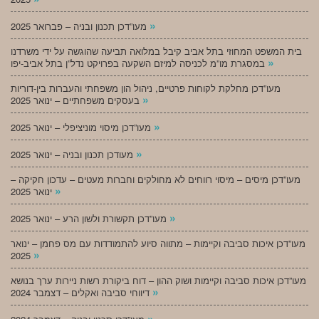
»
מעו”דכן תכנון ובניה – פברואר 2025
בית המשפט המחוזי בתל אביב קיבל במלואה תביעה שהוגשה על ידי משרדנו
»
במסגרת מו”מ לכניסה למיזם השקעה בפרויקט נדל”ן בתל אביב-יפו
מעו”דכן מחלקת לקוחות פרטיים, ניהול הון משפחתי והעברות בין-דוריות
»
בעסקים משפחתיים – ינואר 2025
»
מעו”דכן מיסוי מוניציפלי – ינואר 2025
»
מעודכן תכנון ובניה – ינואר 2025
מעו”דכן מיסים – מיסוי רווחים לא מחולקים וחברות מעטים – עדכון חקיקה –
»
ינואר 2025
»
מעו”דכן תקשורת ולשון הרע – ינואר 2025
מעו”דכן איכות סביבה וקיימות – מתווה סיוע להתמודדות עם מס פחמן – ינואר
»
2025
מעו”דכן איכות סביבה וקיימות ושוק ההון – דוח ביקורת רשות ניירות ערך בנושא
»
דיווחי סביבה ואקלים – דצמבר 2024
»