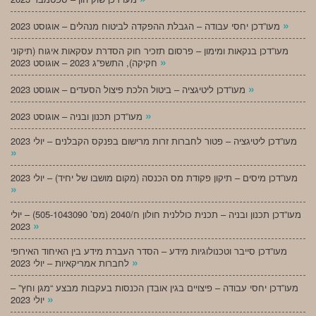
»
מעו”דכן יחסי עבודה – הגבלת ההפקדה לביטוח מנהלים – אוגוסט 2023
מעו”דכן בנקאות ומימון – פרסום תזכיר חוק הסדרת עסקאות איגוח (תיקוני
»
חקיקה), התשפ”ג 2023 – אוגוסט 2023
»
מעו”דכן ליטיגציה – ביטול הלכת פיצול הסעדים – אוגוסט 2023
»
מעו”דכן תכנון ובניה – אוגוסט 2023
מעו”דכן ליטיגציה – פטור לחברות זרות מרישום בפנקס הקבלנים – יולי 2023
»
מעו”דכן מיסים – תיקון פקודת מס הכנסה (מקום מושבו של יחיד) – יולי 2023
»
מעו”דכן תכנון ובניה – תכנית כוללנית חולון ח/2040 (מס’ 505-1043090) – יולי
»
2023
מעו”דכן סייבר וטכנולוגיות מידע – הסדר העברת מידע בין האיחוד האירופי
»
לחברות אמריקאיות – יולי 2023
מעו”דכן יחסי עבודה – פיצויים בגין אובדן הכנסות בעקבות מבצע “מגן וחץ” –
»
יולי 2023