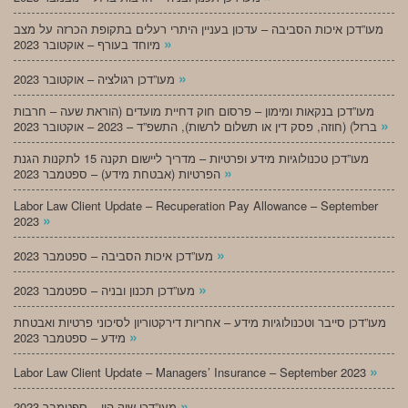
מעו”דכן איכות הסביבה – עדכון בעניין היתרי רעלים בתקופת הכרזה על מצב
»
מיוחד בעורף – אוקטובר 2023
»
מעו”דכן רגולציה – אוקטובר 2023
מעו”דכן בנקאות ומימון – פרסום חוק דחיית מועדים (הוראת שעה – חרבות
»
ברזל) (חוזה, פסק דין או תשלום לרשות), התשפ”ד – 2023 – אוקטובר 2023
מעו”דכן טכנולוגיות מידע ופרטיות – מדריך ליישום תקנה 15 לתקנות הגנת
»
הפרטיות (אבטחת מידע) – ספטמבר 2023
Labor Law Client Update – Recuperation Pay Allowance – September
»
2023
»
מעו”דכן איכות הסביבה – ספטמבר 2023
»
מעו”דכן תכנון ובניה – ספטמבר 2023
מעו”דכן סייבר וטכנולוגיות מידע – אחריות דירקטוריון לסיכוני פרטיות ואבטחת
»
מידע – ספטמבר 2023
»
Labor Law Client Update – Managers’ Insurance – September 2023
»
מעו”דכן שוק הון – ספטמבר 2023