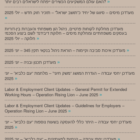
»
האם עולם המשקיעים הכשירים ייפתח לישראלים רבים יותר?
מעו”דכן מיסים – סיווגו של יחיד כ”תושב ישראל” – תזכיר חוק חדש – יולי 2025
»
מעו”דכן מחלקת לקוחות פרטיים, ניהול הון משפחתי והעברות בין-דוריות
בעסקים משפחתיים ומחלקת מיסים – חלוקת דיבידנד לשם ביצוע הסכמי
»
חלוקה – יולי 2025
»
מעו”דכן איכות סביבה וקיימות – הוראת ניהול בנקאי תקין 345 – יוני 2025
»
מעו”דכן תכנון ובניה – יוני 2025
מעו”דכן יחסי עבודה – הגדרת המושג “משק חיוני” – מלחמת “עם כלביא” – יוני
»
2025
Labor & Employment Client Updates – General Permit for Extended
»
Working Hours – Operation Rising Lion – June 2025
Labor & Employment Client Updates – Guidelines for Employers –
»
Operation Rising Lion – June 2025
מעו”דכן יחסי עבודה – היתר כללי להעסקה בשעות נוספות “עם כלביא” – יוני
»
2025
»
מעו”דכן יחסי עבודה – הנחיות למעסיקים – “עם כלביא” – יוני 2025