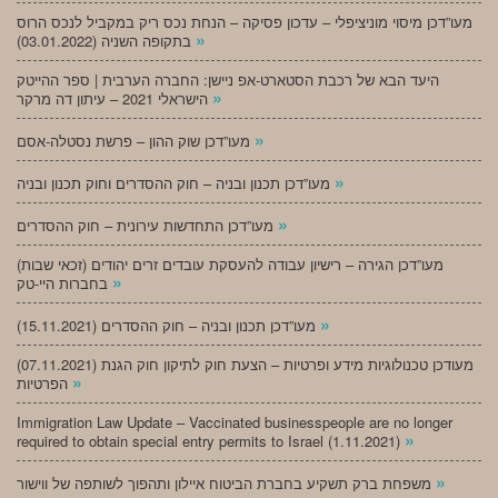
מעו”דכן מיסוי מוניציפלי – עדכון פסיקה – הנחת נכס ריק במקביל לנכס הרוס
»
בתקופה השניה (03.01.2022)
היעד הבא של רכבת הסטארט-אפ ניישן: החברה הערבית | ספר ההייטק
»
הישראלי 2021 – עיתון דה מרקר
»
מעו”דכן שוק ההון – פרשת נסטלה-אסם
»
מעו”דכן תכנון ובניה – חוק ההסדרים וחוק תכנון ובניה
»
מעו”דכן התחדשות עירונית – חוק ההסדרים
מעו”דכן הגירה – רישיון עבודה להעסקת עובדים זרים יהודים (זכאי שבות)
»
בחברות היי-טק
»
מעו”דכן תכנון ובניה – חוק ההסדרים (15.11.2021)
(07.11.2021) מעודכן טכנולוגיות מידע ופרטיות – הצעת חוק לתיקון חוק הגנת
»
הפרטיות
Immigration Law Update – Vaccinated businesspeople are no longer
»
required to obtain special entry permits to Israel (1.11.2021)
»
משפחת ברק תשקיע בחברת הביטוח איילון ותהפוך לשותפה של ווישור