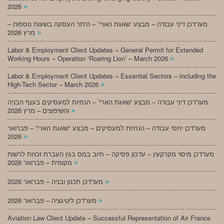
»
2026
מעו”דכן דיני עבודה – מבצע ‘שאגת הארי’ – היתר העסקה בשעות נוספות –
»
מרץ 2026
Labor & Employment Client Updates – General Permit for Extended
»
Working Hours – Operation ‘Roaring Lion’ – March 2026
Labor & Employment Client Updates – Essential Sectors – including the
»
High-Tech Sector – March 2026
מעו”דכן דיני עבודה – מבצע ‘שאגת הארי’ – הנחיות למעסיקים בענף הבניה
»
והשיפוצים – מרץ 2026
מעו”דכן יחסי עבודה – הנחיות למעסיקים – מבצע “שאגת הארי” – פברואר
»
2026
מעו”דכן מיסוי מקרקעין – עדכון פסיקה – חיוב במס בגין העברת זכויות לרשות
»
מקומית – פברואר 2026
»
מעו”דכן תכנון ובניה – פברואר 2026
»
מעו”דכן ליטיגציה – פברואר 2026
Aviation Law Client Update – Successful Representation of Air France