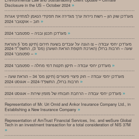
»
Disclosure in the US – October 2024
מעו”דכן שוק הון – רשות ניירות ערך מגדירה את תפקידי הנאמן למחזיקי אגרות
»
חוב – אוקטובר 2024
»
מעו”דכן תכנון ובניה – ספטמבר 2024
מעו”דכן יחסי עבודה – צו הגנה על עובדים בשעת חירום (תיקון מס’ 5 והוראת
שעה – חרבות ברזל) (הארכת תקופת הוראת השעה) (מס’ 3), התשפ״ד-2024
»
– ספטמבר 2024
»
מעו”דכן יחסי עבודה – תיקון תקנות דמי מחלה – ספטמבר 2024
מעו”דכן יחסי עבודה – חוק פיצויי פיטורים (תיקון מס’ 34 – הוראת שעה –
»
חרבות ברזל), התשפ”ד-2024 – אוגוסט 2024
»
מעו”דכן יחסי עבודה – הרחבת חובותיו של מזמין שירות – אוגוסט 2024
Representation of Mr. Uri Omid and Ankor Insurance Company Ltd., in
»
Establishing a New Insurance Company
Representation of AmTrust Financial Services, Inc. and weSure Global
Tech in an investment transaction for a total consideration of NIS 37M
»