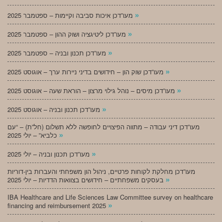
»
מעו”דכן איכות סביבה וקיימות – ספטמבר 2025
»
מעו”דכן ליטיגציה ושוק ההון – ספטמבר 2025
»
מעו”דכן תכנון ובניה – ספטמבר 2025
»
מעו”דכן שוק הון – חידושים בדיני ניירות ערך – אוגוסט 2025
»
מעו”דכן מיסים – נוהל גילוי מרצון – הוראת שעה – אוגוסט 2025
»
מעו”דכן תכנון ובניה – אוגוסט 2025
מעו”דכן דיני עבודה – מתווה הפיצויים לחופשה ללא תשלום (חל”ת) – “עם
»
כלביא” – יולי 2025
»
מעו”דכן תכנון ובניה – יולי 2025
מעו”דכן מחלקת לקוחות פרטיים, ניהול הון משפחתי והעברות בין-דוריות
»
בעסקים משפחתיים – חידושים בצוואות הדדיות – יולי 2025
IBA Healthcare and Life Sciences Law Committee survey on healthcare
»
financing and reimbursement 2025