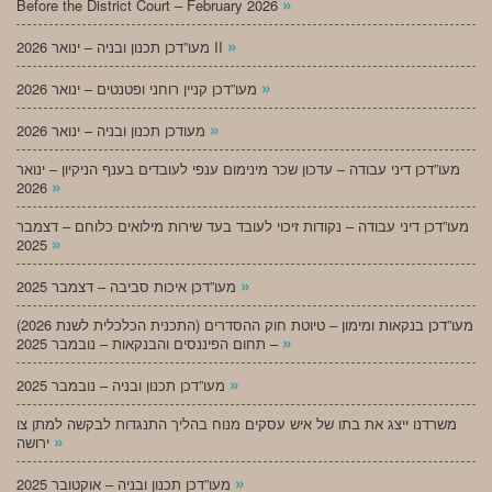
»
Before the District Court – February 2026
»
מעו”דכן תכנון ובניה – ינואר 2026 II
»
מעו”דכן קניין רוחני ופטנטים – ינואר 2026
»
מעודכן תכנון ובניה – ינואר 2026
מעו”דכן דיני עבודה – עדכון שכר מינימום ענפי לעובדים בענף הניקיון – ינואר
»
2026
מעו”דכן דיני עבודה – נקודות זיכוי לעובד בעד שירות מילואים כלוחם – דצמבר
»
2025
»
מעו”דכן איכות סביבה – דצמבר 2025
מעו”דכן בנקאות ומימון – טיוטת חוק ההסדרים (התכנית הכלכלית לשנת 2026)
»
– תחום הפיננסים והבנקאות – נובמבר 2025
»
מעו”דכן תכנון ובניה – נובמבר 2025
משרדנו ייצג את בתו של איש עסקים מנוח בהליך התנגדות לבקשה למתן צו
»
ירושה
»
מעו”דכן תכנון ובניה – אוקטובר 2025