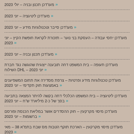
»
מעו”דכן תכנון ובניה – יולי 2023
»
מעו”דכן ליטיגציה – יוני 2023
»
מעו”דכן סייבר וטכנולוגיות מידע – יוני 2023
מעו”דכן יחסי עבודה – העסקת בני נוער – תזכורת לקראת חופשת הקיץ – יוני
»
2023
»
מעו”דכן תכנון ובניה – יוני 2023
מעו”דכן תעופה – בית המשפט דחה תובענה ייצוגית שהוגשה נגד חברת
»
השילוח DHL – יוני 2023
מעו”דכן טכנולוגיות מידע ופרטיות – צרפת מסדירה את תחום המשפיענים
»
באמצעות חוק תקדימי – יוני 2023
מעו”דכן ליטיגציה – בית המשפט הכלכלי דחה בקשה להיתר המצאה בתביעה
»
בסך של כ-2 מיליארד ש”ח – יוני 2023
מעו”דכן מיסוי מקרקעין – חוק ההסדרים אושר במליאת הכנסת ופורסם
»
ברשומות – יוני 2023
מעו”דכן מיסוי מקרקעין – הארכת תוקף הטבות מס שבח בתמ”א 38 – מאי
»
2023