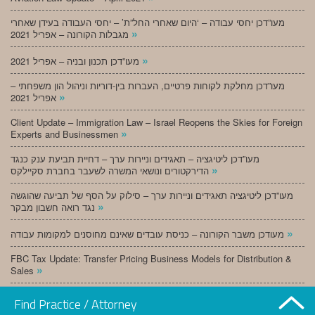
מעו”דכן יחסי עבודה – ‘היום שאחרי החל”ת’ – יחסי העבודה בעידן שאחרי
»
מגבלות הקורונה – אפריל 2021
»
מעו”דכן תכנון ובניה – אפריל 2021
מעו”דכן מחלקת לקוחות פרטיים, העברות בין-דוריות וניהול הון משפחתי –
»
אפריל 2021
Client Update – Immigration Law – Israel Reopens the Skies for Foreign
»
Experts and Businessmen
מעו”דכן ליטיגציה – תאגידים וניירות ערך – דחיית תביעת ענק כנגד
»
הדירקטורים ונושאי המשרה לשעבר בחברת סקיילקס
מעו”דכן ליטיגציה תאגידים וניירות ערך – סילוק על הסף של תביעה שהוגשה
»
נגד רואה חשבון מבקר
»
מעודכן משבר הקורונה – כניסת עובדים שאינם מחוסנים למקומות עבודה
FBC Tax Update: Transfer Pricing Business Models for Distribution &
»
Sales
»
מעו”דכן תכנון ובניה – מרץ 2021
Find Practice / Attorney