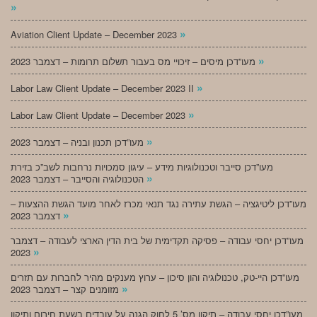
»
»
Aviation Client Update – December 2023
»
מעו”דכן מיסים – זיכויי מס בעבור תשלום תרומות – דצמבר 2023
»
Labor Law Client Update – December 2023 II
»
Labor Law Client Update – December 2023
»
מעו”דכן תכנון ובניה – דצמבר 2023
מעו”דכן סייבר וטכנולוגיות מידע – עיגון סמכויות נרחבות לשב”כ בזירת
»
הטכנולוגיה והסייבר – דצמבר 2023
מעו”דכן ליטיגציה – הגשת עתירה נגד תנאי מכרז לאחר מועד הגשת ההצעות –
»
דצמבר 2023
מעו”דכן יחסי עבודה – פסיקה תקדימית של בית הדין הארצי לעבודה – דצמבר
»
2023
מעו”דכן היי-טק, טכנולוגיה והון סיכון – ערוץ מענקים מהיר לחברות עם תזרים
»
מזומנים קצר – דצמבר 2023
מעו”דכן יחסי עבודה – תיקון מס’ 5 לחוק הגנה על עובדים בשעת חירום ותיקון