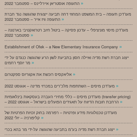
»
התעופה אוסטריאן איירליינס – ספטמבר 2022
מעו”דכן תעופה – בית המשפט המחוזי דחה תביעה ייצוגית שהוגשה נגד חברת
»
התעופה וויז אייר – ספטמבר 2022
מעו”דכן מיסוי מוניציפלי – עדכון פסיקה – ביטול חיוב רטרואקטיבי בארנונה –
»
ספטמבר 2022
»
Establishment of Ofek – a New Elementary Insurance Company
ייצוג חברת רשת מדיה ואיילה חסון בתביעת לשון הרע שהוגשה כנגדם על ידי
»
מר יוסף רחמים
»
אליאקסיס רוכשת את אקווריוס ספקטרום
»
מעו”דכן מיסים – השתתפות מלכ”רים במכרזי מדינה – אוגוסט 2022
מעו”דכן מיסים – כללי מחירי העברה בעסקאות בינלאומיות (transfer pricing)
»
– הרחבת חובות הדיווח על תאגידים הפועלים בישראל – אוגוסט 2022
מעו”דכן טכנולוגיות מידע ופרטיות – רפורמה בחוק זכויות הפרטיות של
»
קליפורניה – יולי 2022
»
ייצוג חברת רשת מדיה בע”מ בתביעה שהוגשה על-ידי מר בהא בכרי