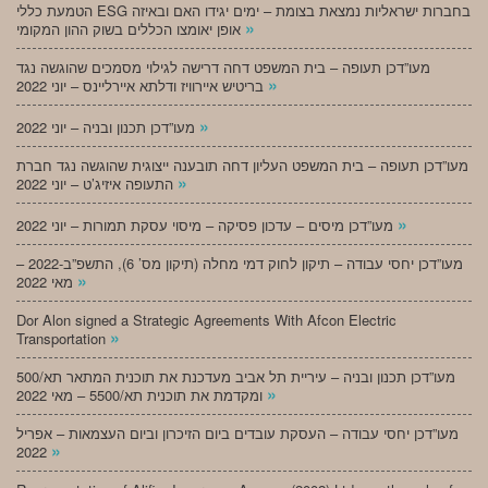
הטמעת כללי ESG בחברות ישראליות נמצאת בצומת – ימים יגידו האם ובאיזה
»
אופן יאומצו הכללים בשוק ההון המקומי
מעו”דכן תעופה – בית המשפט דחה דרישה לגילוי מסמכים שהוגשה נגד
»
בריטיש איירוויז ודלתא איירליינס – יוני 2022
»
מעו”דכן תכנון ובניה – יוני 2022
מעו”דכן תעופה – בית המשפט העליון דחה תובענה ייצוגית שהוגשה נגד חברת
»
התעופה איזיג’ט – יוני 2022
»
מעו”דכן מיסים – עדכון פסיקה – מיסוי עסקת תמורות – יוני 2022
מעו”דכן יחסי עבודה – תיקון לחוק דמי מחלה (תיקון מס’ 6), התשפ”ב-2022 –
»
מאי 2022
Dor Alon signed a Strategic Agreements With Afcon Electric
»
Transportation
מעו”דכן תכנון ובניה – עיריית תל אביב מעדכנת את תוכנית המתאר תא/500
»
ומקדמת את תוכנית תא/5500 – מאי 2022
מעו”דכן יחסי עבודה – העסקת עובדים ביום הזיכרון וביום העצמאות – אפריל
»
2022