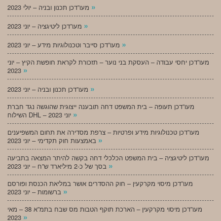
»
מעו”דכן תכנון ובניה – יולי 2023
»
מעו”דכן ליטיגציה – יוני 2023
»
מעו”דכן סייבר וטכנולוגיות מידע – יוני 2023
מעו”דכן יחסי עבודה – העסקת בני נוער – תזכורת לקראת חופשת הקיץ – יוני
»
2023
»
מעו”דכן תכנון ובניה – יוני 2023
מעו”דכן תעופה – בית המשפט דחה תובענה ייצוגית שהוגשה נגד חברת
»
השילוח DHL – יוני 2023
מעו”דכן טכנולוגיות מידע ופרטיות – צרפת מסדירה את תחום המשפיענים
»
באמצעות חוק תקדימי – יוני 2023
מעו”דכן ליטיגציה – בית המשפט הכלכלי דחה בקשה להיתר המצאה בתביעה
»
בסך של כ-2 מיליארד ש”ח – יוני 2023
מעו”דכן מיסוי מקרקעין – חוק ההסדרים אושר במליאת הכנסת ופורסם
»
ברשומות – יוני 2023
מעו”דכן מיסוי מקרקעין – הארכת תוקף הטבות מס שבח בתמ”א 38 – מאי
»
2023