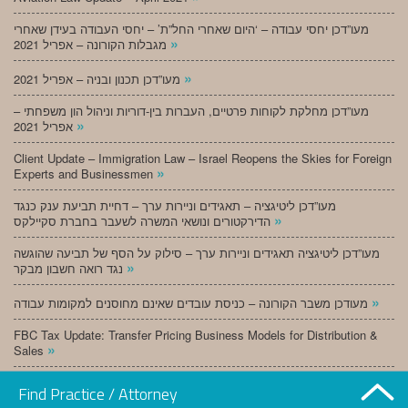
מעו”דכן יחסי עבודה – ‘היום שאחרי החל”ת’ – יחסי העבודה בעידן שאחרי
»
מגבלות הקורונה – אפריל 2021
»
מעו”דכן תכנון ובניה – אפריל 2021
מעו”דכן מחלקת לקוחות פרטיים, העברות בין-דוריות וניהול הון משפחתי –
»
אפריל 2021
Client Update – Immigration Law – Israel Reopens the Skies for Foreign
»
Experts and Businessmen
מעו”דכן ליטיגציה – תאגידים וניירות ערך – דחיית תביעת ענק כנגד
»
הדירקטורים ונושאי המשרה לשעבר בחברת סקיילקס
מעו”דכן ליטיגציה תאגידים וניירות ערך – סילוק על הסף של תביעה שהוגשה
»
נגד רואה חשבון מבקר
»
מעודכן משבר הקורונה – כניסת עובדים שאינם מחוסנים למקומות עבודה
FBC Tax Update: Transfer Pricing Business Models for Distribution &
»
Sales
»
מעו”דכן תכנון ובניה – מרץ 2021
Find Practice / Attorney