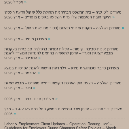
»
אפריל 2026
מעו”דכן ליטיגציה – בית המשפט מבהיר את תחולת כלל שיקול הדעת העסקי
»
והיקף חובת הנאמנות של ועדות השקעה בגופים מוסדיים – מרץ 2026
»
מעו”דכן רגולציה – תקנות שירותי תשלום (פטור מהוראות החוק) – מרץ 2026
»
מעו”דכן מיסים – מרץ 2026
מעו”דכן איכות סביבה וקיימות – הקלות זמניות ברגולציה סביבתית בעקבות
מבצע “שאגת הארי” – עדכון לתעשייה בהתאם להנחיות המשרד להגנת
»
הסביבה – מרץ 2026
מעו”דכן סייבר וטכנולוגיות מידע – גילוי דעת הרשות להגנת הפרטיות בנושא
»
הסכמה – מרץ 2026
מעו”דכן רגולציה – הצעת חוק הארכת תקופות ודחיית מועדים – מבצע שאגת
»
הארי – מרץ 2026
»
מעו”דכן תכנון ובניה – מרץ 2026
מעו”דכן דיני עבודה – עדכון שכר המינימום במשק החל מיום 1.4.2026 – מרץ
»
2026
Labor & Employment Client Updates – Operation ‘Roaring Lion’ –
Guidelines for Employers During Changing Safety Policies – March