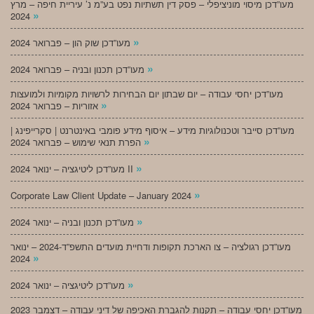
מעו”דכן מיסוי מוניציפלי – פסק דין תשתיות נפט בע”מ נ’ עיריית חיפה – מרץ
»
2024
»
מעו”דכן שוק הון – פברואר 2024
»
מעו”דכן תכנון ובניה – פברואר 2024
מעו”דכן יחסי עבודה – יום שבתון יום הבחירות לרשויות מקומיות ולמועצות
»
אזוריות – פברואר 2024
מעו”דכן סייבר וטכנולוגיות מידע – איסוף מידע פומבי באינטרנט | סקרייפינג |
»
הפרת תנאי שימוש – פברואר 2024
»
מעו”דכן ליטיגציה – ינואר 2024 II
»
Corporate Law Client Update – January 2024
»
מעו”דכן תכנון ובניה – ינואר 2024
מעו”דכן רגולציה – צו הארכת תקופות ודחיית מועדים התשפ”ד-2024 – ינואר
»
2024
»
מעו”דכן ליטיגציה – ינואר 2024
מעו”דכן יחסי עבודה – תקנות להגברת האכיפה של דיני עבודה – דצמבר 2023