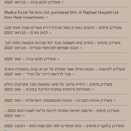
»
מעו”דכן תכנון ובניה – פברואר 2023
Medica Excel Tel Aviv Ltd. purchased 50% of Raphael Hospital Ltd.
»
from Harel Investments
מעו”דכן מיסים – החבות במע”מ בשל מכירת דירת מגורים מכוח סעיף 5(ב)
»
לחוק מע”מ – פברואר 2023
מעו”דכן מיסים – התרת קיזוז תשומות עבור דמי שכירות והוצאות נלוות לגבי
»
מבנה ששימש לארוחות עובדים – פברואר 2023
»
מעו”דכן תכנון ובניה – ינואר 2023
מעו”דכן ליטיגציה – חובות הגילוי אשר מוטלת על יזם או קבלן במסגרת הסכם
»
מכר לרכישת דירה “על הנייר” – ינואר 2023
מעו”דכן מיסים – דחיית ערעור על סיווג עסקאות מכר מקרקעין כחלק
»
מפעילות פירותית-עסקית החייבת במע”מ – ינואר 2023
»
מעו”דכן איכות הסביבה – טיוטת הטקסונומיה הישראלית – ינואר 2023
מעו”דכן מיסים – פרסום רשימת עמדות חייבות בדיווח לשנת המס 2022 –
»
ינואר 2023
מעו”דכן בלוקצ’יין ומיסים – קיזוז הפסדים לפני תום שנת המס – דצמבר 2022
»