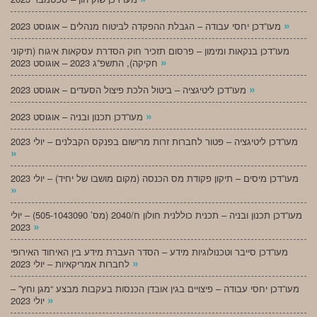
»
מעו”דכן יחסי עבודה – הגבלת ההפקדה לביטוח מנהלים – אוגוסט 2023
מעו”דכן בנקאות ומימון – פרסום תזכיר חוק הסדרת עסקאות איגוח (תיקוני
»
חקיקה), התשפ”ג 2023 – אוגוסט 2023
»
מעו”דכן ליטיגציה – ביטול הלכת פיצול הסעדים – אוגוסט 2023
»
מעו”דכן תכנון ובניה – אוגוסט 2023
מעו”דכן ליטיגציה – פטור לחברות זרות מרישום בפנקס הקבלנים – יולי 2023
»
מעו”דכן מיסים – תיקון פקודת מס הכנסה (מקום מושבו של יחיד) – יולי 2023
»
מעו”דכן תכנון ובניה – תכנית כוללנית חולון ח/2040 (מס’ 505-1043090) – יולי
»
2023
מעו”דכן סייבר וטכנולוגיות מידע – הסדר העברת מידע בין האיחוד האירופי
»
לחברות אמריקאיות – יולי 2023
מעו”דכן יחסי עבודה – פיצויים בגין אובדן הכנסות בעקבות מבצע “מגן וחץ” –
»
יולי 2023