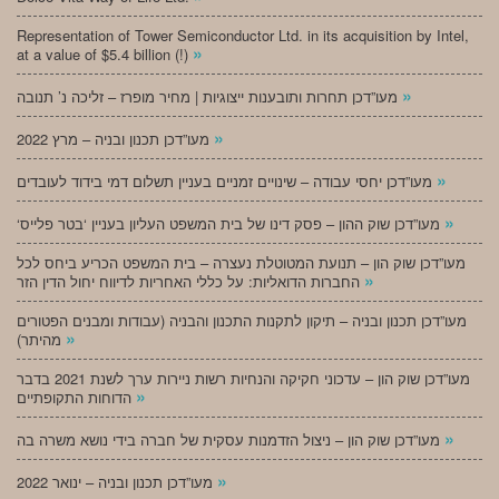
Representation of Tower Semiconductor Ltd. in its acquisition by Intel,
»
at a value of $5.4 billion (!)
»
מעו”דכן תחרות ותובענות ייצוגיות | מחיר מופרז – זליכה נ’ תנובה
»
מעו”דכן תכנון ובניה – מרץ 2022
»
מעו”דכן יחסי עבודה – שינויים זמניים בעניין תשלום דמי בידוד לעובדים
»
‘מעו”דכן שוק ההון – פסק דינו של בית המשפט העליון בעניין ‘בטר פלייס
מעו”דכן שוק הון – תנועת המטוטלת נעצרה – בית המשפט הכריע ביחס לכל
»
החברות הדואליות: על כללי האחריות לדיווח יחול הדין הזר
מעו”דכן תכנון ובניה – תיקון לתקנות התכנון והבניה (עבודות ומבנים הפטורים
»
מהיתר)
מעו”דכן שוק הון – עדכוני חקיקה והנחיות רשות ניירות ערך לשנת 2021 בדבר
»
הדוחות התקופתיים
»
מעו”דכן שוק הון – ניצול הזדמנות עסקית של חברה בידי נושא משרה בה
»
מעו”דכן תכנון ובניה – ינואר 2022