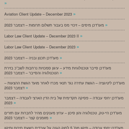
»
»
Aviation Client Update – December 2023
»
מעו”דכן מיסים – זיכויי מס בעבור תשלום תרומות – דצמבר 2023
»
Labor Law Client Update – December 2023 II
»
Labor Law Client Update – December 2023
»
מעו”דכן תכנון ובניה – דצמבר 2023
מעו”דכן סייבר וטכנולוגיות מידע – עיגון סמכויות נרחבות לשב”כ בזירת
»
הטכנולוגיה והסייבר – דצמבר 2023
מעו”דכן ליטיגציה – הגשת עתירה נגד תנאי מכרז לאחר מועד הגשת ההצעות –
»
דצמבר 2023
מעו”דכן יחסי עבודה – פסיקה תקדימית של בית הדין הארצי לעבודה – דצמבר
»
2023
מעו”דכן היי-טק, טכנולוגיה והון סיכון – ערוץ מענקים מהיר לחברות עם תזרים
»
מזומנים קצר – דצמבר 2023
מעו”דכן יחסי עבודה – תיקון מס’ 5 לחוק הגנה על עובדים בשעת חירום ותיקון