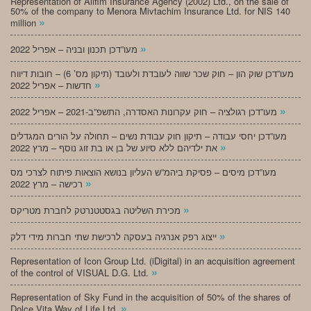
Representation of Alifim Insurance Agency (2002) Ltd., on the sale of
50% of the company to Menora Mivtachim Insurance Ltd. for NIS 140
»
million
»
מעו”דכן תכנון ובניה – אפריל 2022
מעו”דכן שוק הון – חוק שכר שווה לעובדת ולעובד (תיקון מס’ 6) – חובות דיווח
»
חדשות – אפריל 2022
»
מעו”דכן רגולציה – חוק עקרונות האסדרה, התשפ”ב-2021 – אפריל 2022
מעו”דכן יחסי עבודה – תיקון חוק עבודת נשים – תחולה על הורים המגדלים
»
את ילדיהם ללא סיוע של בן או בת זוג נוסף – מרץ 2022
מעו”דכן מיסים – פסיקת ביהמ”ש העליון בנושא הוצאות פיתוח לצרכי מס
»
רכישה – מרץ 2022
»
מכירת השליטה בגסטטנרטק לחברת מטריקס
»
ייצוג רפק אנרגיה בעסקה לרכישת שתי חברות מידי דלק
Representation of Icon Group Ltd. (iDigital) in an acquisition agreement
»
of the control of VISUAL D.G. Ltd.
Representation of Sky Fund in the acquisition of 50% of the shares of
»
Dolce Vita Way of Life Ltd.