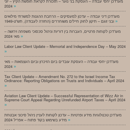
מעו”דכן יחסי עבודה – העסקת בני נוער – תזכורת לקראת חופשת הקיץ – יוני
»
2024
מעו”דכן דיני עבודה – עדכון למעסיקים – הרחבת ההגנות למשרתי מילואים
»
ובני זוגם – תיקון לחוק חיילים משוחררים (החזרה לעבודה), תש”ט-1949
מעו”דכן לקוחות פרטיים, העברות בין דוריות וניהול סכסוכי משפחה וירושה –
»
מאי 2024
Labor Law Client Update – Memorial and Independence Day – May 2024
»
מעו”דכן יחסי עבודה – העסקת עובדים ביום הזיכרון וביום העצמאות – מאי
»
2024
Tax Client Update – Amendment No. 272 to the Israel Income Tax
Ordinance: Reporting Obligations on Trusts and Individuals – April 2024
»
Aviation Law Client Update – Successful Representation of Wizz Air in
Supreme Court Appeal Regarding Unrefunded Airport Taxes – April 2024
»
מעו”דכן טכנולוגיות מידע ופרטיות – עדכון לקוחות לעניין ניהול סיכוני אבטחת
»
מידע בשימוש בקוד פתוח – אפריל 2024