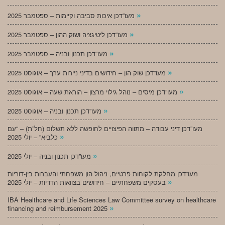
»
מעו”דכן איכות סביבה וקיימות – ספטמבר 2025
»
מעו”דכן ליטיגציה ושוק ההון – ספטמבר 2025
»
מעו”דכן תכנון ובניה – ספטמבר 2025
»
מעו”דכן שוק הון – חידושים בדיני ניירות ערך – אוגוסט 2025
»
מעו”דכן מיסים – נוהל גילוי מרצון – הוראת שעה – אוגוסט 2025
»
מעו”דכן תכנון ובניה – אוגוסט 2025
מעו”דכן דיני עבודה – מתווה הפיצויים לחופשה ללא תשלום (חל”ת) – “עם
»
כלביא” – יולי 2025
»
מעו”דכן תכנון ובניה – יולי 2025
מעו”דכן מחלקת לקוחות פרטיים, ניהול הון משפחתי והעברות בין-דוריות
»
בעסקים משפחתיים – חידושים בצוואות הדדיות – יולי 2025
IBA Healthcare and Life Sciences Law Committee survey on healthcare
»
financing and reimbursement 2025