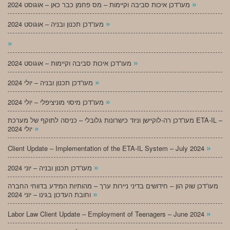
»
מעו”דכן איכות סביבה וקיימות – מס פחמן כבר כאן – אוגוסט 2024
»
מעו”דכן תכנון ובניה – אוגוסט 2024
»
»
מעו”דכן איכות סביבה וקיימות – אוגוסט 2024
»
מעו”דכן תכנון ובניה – יולי 2024
»
מעו”דכן מיסוי מוניציפלי – יולי 2024
מעו”דכן רה-לוקיישן וניוד כישרונות גלובלי – כניסה לתוקף של מערכת ETA-IL –
»
יולי 2024
»
Client Update – Implementation of the ETA-IL System – July 2024
»
מעו”דכן תכנון ובניה – יוני 2024
מעו”דכן שוק הון – חידושים בדיני ניירות ערך – מהותיות המידע בדווחי החברה
»
וחובת העדכון בגינו – יוני 2024
»
Labor Law Client Update – Employment of Teenagers – June 2024