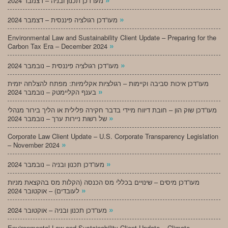
מעו”דכן תכנון ובניה – דצמבר 2024
»
מעו”דכן רגולציה פיננסית – דצמבר 2024
Environmental Law and Sustainability Client Update – Preparing for the
»
Carbon Tax Era – December 2024
»
מעו”דכן רגולציה פיננסית – נובמבר 2024
מעו”דכן איכות סביבה וקיימות – רגולציות אקלימיות: מפתח להצלחה יזמית
»
בענף הקליימטק – נובמבר 2024
מעו”דכן שוק הון – חובת דיווח מיידי בדבר חקירה פלילית או הליך בירור מנהלי
»
של רשות ניירות ערך – נובמבר 2024
Corporate Law Client Update – U.S. Corporate Transparency Legislation
»
– November 2024
»
מעו”דכן תכנון ובניה – נובמבר 2024
מעו”דכן מיסים – שינויים בכללי מס הכנסה (הקלות מס בהקצאת מניות
»
לעובדים) – אוקטובר 2024
»
מעו”דכן תכנון ובניה – אוקטובר 2024
Environmental Law and Sustainability Client Update – Climate