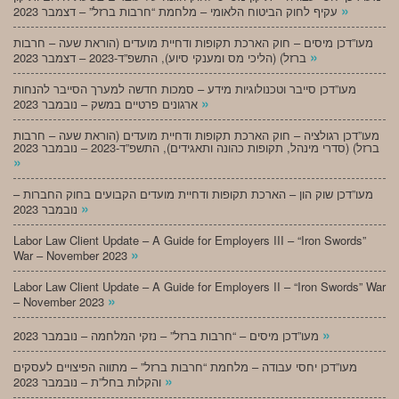
»
עקיף לחוק הביטוח הלאומי – מלחמת “חרבות ברזל” – דצמבר 2023
מעו”דכן מיסים – חוק הארכת תקופות ודחיית מועדים (הוראת שעה – חרבות
»
ברזל) (הליכי מס ומענקי סיוע), התשפ”ד-2023 – דצמבר 2023
מעו”דכן סייבר וטכנולוגיות מידע – סמכות חדשה למערך הסייבר להנחות
»
ארגונים פרטיים במשק – נובמבר 2023
מעו”דכן רגולציה – חוק הארכת תקופות ודחיית מועדים (הוראת שעה – חרבות
ברזל) (סדרי מינהל, תקופות כהונה ותאגידים), התשפ”ד-2023 – נובמבר 2023
»
מעו”דכן שוק הון – הארכת תקופות ודחיית מועדים הקבועים בחוק החברות –
»
נובמבר 2023
Labor Law Client Update – A Guide for Employers III – “Iron Swords”
»
War – November 2023
Labor Law Client Update – A Guide for Employers II – “Iron Swords” War
»
– November 2023
»
מעו”דכן מיסים – “חרבות ברזל” – נזקי המלחמה – נובמבר 2023
מעו”דכן יחסי עבודה – מלחמת “חרבות ברזל” – מתווה הפיצויים לעסקים
»
והקלות בחל”ת – נובמבר 2023