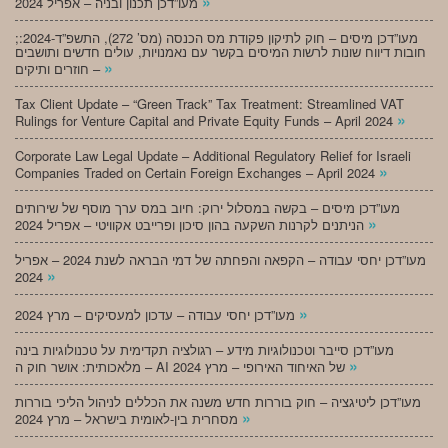
»
מעו”דכן תכנון ובניה – אפריל 2024
;מעו”דכן מיסים – חוק לתיקון פקודת מס הכנסה (מס’ 272), התשפ”ד-2024:
חובות דיווח שונות לרשות המיסים בקשר עם נאמנויות, עולים חדשים ותושבים
»
חוזרים ותיקים –
Tax Client Update – “Green Track” Tax Treatment: Streamlined VAT
»
Rulings for Venture Capital and Private Equity Funds – April 2024
Corporate Law Legal Update – Additional Regulatory Relief for Israeli
»
Companies Traded on Certain Foreign Exchanges – April 2024
מעו”דכן מיסים – בקשה במסלול ירוק: חיוב במס ערך מוסף של שירותים
»
הניתנים לקרנות השקעה בהון סיכון ופרייבט אקוויטי – אפריל 2024
מעו”דכן יחסי עבודה – הקפאה והפחתה של דמי הבראה לשנת 2024 – אפריל
»
2024
»
מעו”דכן יחסי עבודה – עדכון למעסיקים – מרץ 2024
מעו”דכן סייבר וטכנולוגיות מידע – רגולציה תקדימית על טכנולוגיות בינה
»
מלאכותית: אושר חוק ה – AI של האיחוד האירופי – מרץ 2024
מעו”דכן ליטיגציה – חוק בוררות חדש משנה את הכללים לניהול הליכי בוררות
»
מסחרית בין-לאומית בישראל – מרץ 2024