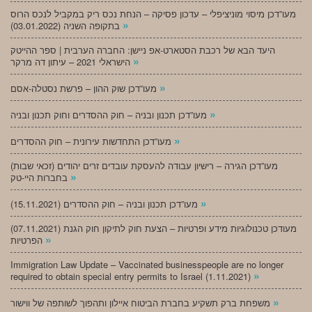
מעו”דכן מיסוי מוניציפלי – עדכון פסיקה – הנחת נכס ריק במקביל לנכס הרוס
»
בתקופה השניה (03.01.2022)
היעד הבא של רכבת הסטארט-אפ ניישן: החברה הערבית | ספר ההייטק
»
הישראלי 2021 – עיתון דה מרקר
»
מעו”דכן שוק ההון – פרשת נסטלה-אסם
»
מעו”דכן תכנון ובניה – חוק ההסדרים וחוק תכנון ובניה
»
מעו”דכן התחדשות עירונית – חוק ההסדרים
מעו”דכן הגירה – רישיון עבודה להעסקת עובדים זרים יהודים (זכאי שבות)
»
בחברות היי-טק
»
מעו”דכן תכנון ובניה – חוק ההסדרים (15.11.2021)
(07.11.2021) מעודכן טכנולוגיות מידע ופרטיות – הצעת חוק לתיקון חוק הגנת
»
הפרטיות
Immigration Law Update – Vaccinated businesspeople are no longer
»
required to obtain special entry permits to Israel (1.11.2021)
»
משפחת ברק תשקיע בחברת הביטוח איילון ותהפוך לשותפה של ווישור