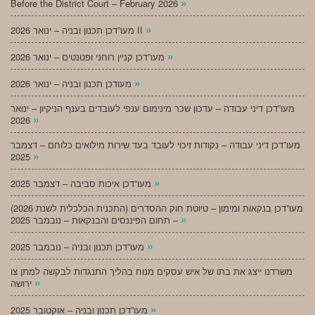
»
Before the District Court – February 2026
»
מעו”דכן תכנון ובניה – ינואר 2026 II
»
מעו”דכן קניין רוחני ופטנטים – ינואר 2026
»
מעודכן תכנון ובניה – ינואר 2026
מעו”דכן דיני עבודה – עדכון שכר מינימום ענפי לעובדים בענף הניקיון – ינואר
»
2026
מעו”דכן דיני עבודה – נקודות זיכוי לעובד בעד שירות מילואים כלוחם – דצמבר
»
2025
»
מעו”דכן איכות סביבה – דצמבר 2025
מעו”דכן בנקאות ומימון – טיוטת חוק ההסדרים (התכנית הכלכלית לשנת 2026)
»
– תחום הפיננסים והבנקאות – נובמבר 2025
»
מעו”דכן תכנון ובניה – נובמבר 2025
משרדנו ייצג את בתו של איש עסקים מנוח בהליך התנגדות לבקשה למתן צו
»
ירושה
»
מעו”דכן תכנון ובניה – אוקטובר 2025