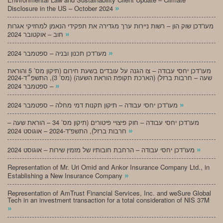
»
Disclosure in the US – October 2024
מעו”דכן שוק הון – רשות ניירות ערך מגדירה את תפקידי הנאמן למחזיקי אגרות
»
חוב – אוקטובר 2024
»
מעו”דכן תכנון ובניה – ספטמבר 2024
מעו”דכן יחסי עבודה – צו הגנה על עובדים בשעת חירום (תיקון מס’ 5 והוראת
שעה – חרבות ברזל) (הארכת תקופת הוראת השעה) (מס’ 3), התשפ״ד-2024
»
– ספטמבר 2024
»
מעו”דכן יחסי עבודה – תיקון תקנות דמי מחלה – ספטמבר 2024
מעו”דכן יחסי עבודה – חוק פיצויי פיטורים (תיקון מס’ 34 – הוראת שעה –
»
חרבות ברזל), התשפ”ד-2024 – אוגוסט 2024
»
מעו”דכן יחסי עבודה – הרחבת חובותיו של מזמין שירות – אוגוסט 2024
Representation of Mr. Uri Omid and Ankor Insurance Company Ltd., in
»
Establishing a New Insurance Company
Representation of AmTrust Financial Services, Inc. and weSure Global
Tech in an investment transaction for a total consideration of NIS 37M
»