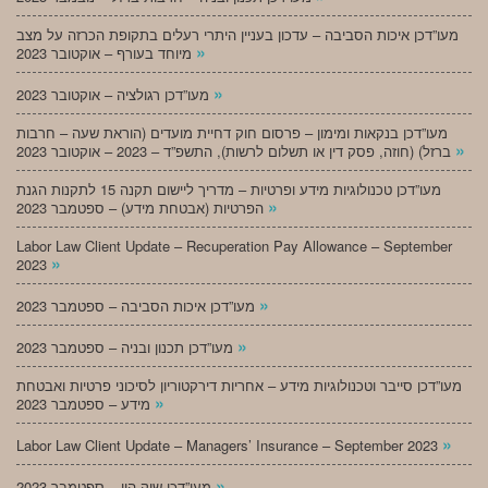
מעו”דכן איכות הסביבה – עדכון בעניין היתרי רעלים בתקופת הכרזה על מצב
»
מיוחד בעורף – אוקטובר 2023
»
מעו”דכן רגולציה – אוקטובר 2023
מעו”דכן בנקאות ומימון – פרסום חוק דחיית מועדים (הוראת שעה – חרבות
»
ברזל) (חוזה, פסק דין או תשלום לרשות), התשפ”ד – 2023 – אוקטובר 2023
מעו”דכן טכנולוגיות מידע ופרטיות – מדריך ליישום תקנה 15 לתקנות הגנת
»
הפרטיות (אבטחת מידע) – ספטמבר 2023
Labor Law Client Update – Recuperation Pay Allowance – September
»
2023
»
מעו”דכן איכות הסביבה – ספטמבר 2023
»
מעו”דכן תכנון ובניה – ספטמבר 2023
מעו”דכן סייבר וטכנולוגיות מידע – אחריות דירקטוריון לסיכוני פרטיות ואבטחת
»
מידע – ספטמבר 2023
»
Labor Law Client Update – Managers’ Insurance – September 2023
»
מעו”דכן שוק הון – ספטמבר 2023