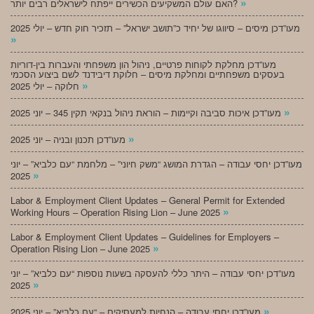
»
האם עולם המשקיעים הכשירים ייפתח לישראלים רבים יותר?
מעו”דכן מיסים – סיווגו של יחיד כ”תושב ישראל” – תזכיר חוק חדש – יולי 2025
»
מעו”דכן מחלקת לקוחות פרטיים, ניהול הון משפחתי והעברות בין-דוריות
בעסקים משפחתיים ומחלקת מיסים – חלוקת דיבידנד לשם ביצוע הסכמי
»
חלוקה – יולי 2025
»
מעו”דכן איכות סביבה וקיימות – הוראת ניהול בנקאי תקין 345 – יוני 2025
»
מעו”דכן תכנון ובניה – יוני 2025
מעו”דכן יחסי עבודה – הגדרת המושג “משק חיוני” – מלחמת “עם כלביא” – יוני
»
2025
Labor & Employment Client Updates – General Permit for Extended
»
Working Hours – Operation Rising Lion – June 2025
Labor & Employment Client Updates – Guidelines for Employers –
»
Operation Rising Lion – June 2025
מעו”דכן יחסי עבודה – היתר כללי להעסקה בשעות נוספות “עם כלביא” – יוני
»
2025
»
מעו”דכן יחסי עבודה – הנחיות למעסיקים – “עם כלביא” – יוני 2025