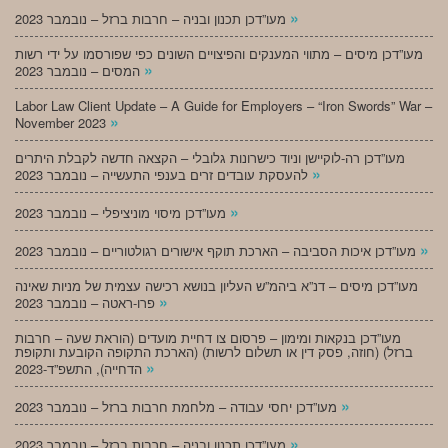
»
מעו”דכן תכנון ובניה – חרבות ברזל – נובמבר 2023
מעו”דכן מיסים – מתווי המענקים והפיצויים השונים כפי שפורסמו על ידי רשות
»
המסים – נובמבר 2023
Labor Law Client Update – A Guide for Employers – “Iron Swords” War –
»
November 2023
מעו”דכן רה-לוקיישן וניוד כישרונות גלובלי – הקצאה חדשה לקבלת היתרים
»
להעסקת עובדים זרים בענפי התעשייה – נובמבר 2023
»
מעו”דכן מיסוי מוניציפלי – נובמבר 2023
»
מעו”דכן איכות הסביבה – הארכת תוקף אישורים רגולטוריים – נובמבר 2023
מעו”דכן מיסים – דנ”א ביהמ”ש העליון בנושא רכישה עצמית של מניות שאינה
»
פרו-ראטה – נובמבר 2023
מעו”דכן בנקאות ומימון – פרסום צו דחיית מועדים (הוראת שעה – חרבות
ברזל) (חוזה, פסק דין או תשלום לרשות) (הארכת התקופה הקובעת ותקופת
»
הדחייה), התשפ”ד-2023
»
מעו”דכן יחסי עבודה – מלחמת חרבות ברזל – נובמבר 2023
»
מעו”דכן תכנון ובניה – חרבות ברזל – נובמבר 2023