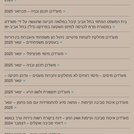
»
מעו”דכן תכנון ובניה – פברואר 2025
בית המשפט המחוזי בתל אביב קיבל במלואה תביעה שהוגשה על ידי משרדנו
»
במסגרת מו”מ לכניסה למיזם השקעה בפרויקט נדל”ן בתל אביב-יפו
מעו”דכן מחלקת לקוחות פרטיים, ניהול הון משפחתי והעברות בין-דוריות
»
בעסקים משפחתיים – ינואר 2025
»
מעו”דכן מיסוי מוניציפלי – ינואר 2025
»
מעודכן תכנון ובניה – ינואר 2025
מעו”דכן מיסים – מיסוי רווחים לא מחולקים וחברות מעטים – עדכון חקיקה –
»
ינואר 2025
»
מעו”דכן תקשורת ולשון הרע – ינואר 2025
מעו”דכן איכות סביבה וקיימות – מתווה סיוע להתמודדות עם מס פחמן – ינואר
»
2025
מעו”דכן איכות סביבה וקיימות ושוק ההון – דוח ביקורת רשות ניירות ערך בנושא
»
דיווחי סביבה ואקלים – דצמבר 2024
»