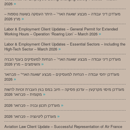
»
2026
מעו”דכן דיני עבודה – מבצע ‘שאגת הארי’ – היתר העסקה בשעות נוספות –
»
מרץ 2026
Labor & Employment Client Updates – General Permit for Extended
»
Working Hours – Operation ‘Roaring Lion’ – March 2026
Labor & Employment Client Updates – Essential Sectors – including the
»
High-Tech Sector – March 2026
מעו”דכן דיני עבודה – מבצע ‘שאגת הארי’ – הנחיות למעסיקים בענף הבניה
»
והשיפוצים – מרץ 2026
מעו”דכן יחסי עבודה – הנחיות למעסיקים – מבצע “שאגת הארי” – פברואר
»
2026
מעו”דכן מיסוי מקרקעין – עדכון פסיקה – חיוב במס בגין העברת זכויות לרשות
»
מקומית – פברואר 2026
»
מעו”דכן תכנון ובניה – פברואר 2026
»
מעו”דכן ליטיגציה – פברואר 2026
Aviation Law Client Update – Successful Representation of Air France