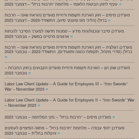
»
עקיף לחוק הביטוח הלאומי – מלחמת “חרבות ברזל” – דצמבר 2023
מעו”דכן מיסים – חוק הארכת תקופות ודחיית מועדים (הוראת שעה – חרבות
»
ברזל) (הליכי מס ומענקי סיוע), התשפ”ד-2023 – דצמבר 2023
מעו”דכן סייבר וטכנולוגיות מידע – סמכות חדשה למערך הסייבר להנחות
»
ארגונים פרטיים במשק – נובמבר 2023
מעו”דכן רגולציה – חוק הארכת תקופות ודחיית מועדים (הוראת שעה – חרבות
ברזל) (סדרי מינהל, תקופות כהונה ותאגידים), התשפ”ד-2023 – נובמבר 2023
»
מעו”דכן שוק הון – הארכת תקופות ודחיית מועדים הקבועים בחוק החברות –
»
נובמבר 2023
Labor Law Client Update – A Guide for Employers III – “Iron Swords”
»
War – November 2023
Labor Law Client Update – A Guide for Employers II – “Iron Swords” War
»
– November 2023
»
מעו”דכן מיסים – “חרבות ברזל” – נזקי המלחמה – נובמבר 2023
מעו”דכן יחסי עבודה – מלחמת “חרבות ברזל” – מתווה הפיצויים לעסקים
»
והקלות בחל”ת – נובמבר 2023