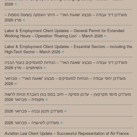
»
2026
מעו”דכן דיני עבודה – מבצע ‘שאגת הארי’ – היתר העסקה בשעות נוספות –
»
מרץ 2026
Labor & Employment Client Updates – General Permit for Extended
»
Working Hours – Operation ‘Roaring Lion’ – March 2026
Labor & Employment Client Updates – Essential Sectors – including the
»
High-Tech Sector – March 2026
מעו”דכן דיני עבודה – מבצע ‘שאגת הארי’ – הנחיות למעסיקים בענף הבניה
»
והשיפוצים – מרץ 2026
מעו”דכן יחסי עבודה – הנחיות למעסיקים – מבצע “שאגת הארי” – פברואר
»
2026
מעו”דכן מיסוי מקרקעין – עדכון פסיקה – חיוב במס בגין העברת זכויות לרשות
»
מקומית – פברואר 2026
»
מעו”דכן תכנון ובניה – פברואר 2026
»
מעו”דכן ליטיגציה – פברואר 2026
Aviation Law Client Update – Successful Representation of Air France