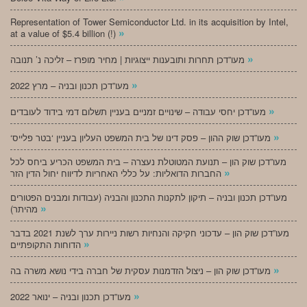
Representation of Tower Semiconductor Ltd. in its acquisition by Intel,
»
at a value of $5.4 billion (!)
»
מעו”דכן תחרות ותובענות ייצוגיות | מחיר מופרז – זליכה נ’ תנובה
»
מעו”דכן תכנון ובניה – מרץ 2022
»
מעו”דכן יחסי עבודה – שינויים זמניים בעניין תשלום דמי בידוד לעובדים
»
‘מעו”דכן שוק ההון – פסק דינו של בית המשפט העליון בעניין ‘בטר פלייס
מעו”דכן שוק הון – תנועת המטוטלת נעצרה – בית המשפט הכריע ביחס לכל
»
החברות הדואליות: על כללי האחריות לדיווח יחול הדין הזר
מעו”דכן תכנון ובניה – תיקון לתקנות התכנון והבניה (עבודות ומבנים הפטורים
»
מהיתר)
מעו”דכן שוק הון – עדכוני חקיקה והנחיות רשות ניירות ערך לשנת 2021 בדבר
»
הדוחות התקופתיים
»
מעו”דכן שוק הון – ניצול הזדמנות עסקית של חברה בידי נושא משרה בה
»
מעו”דכן תכנון ובניה – ינואר 2022