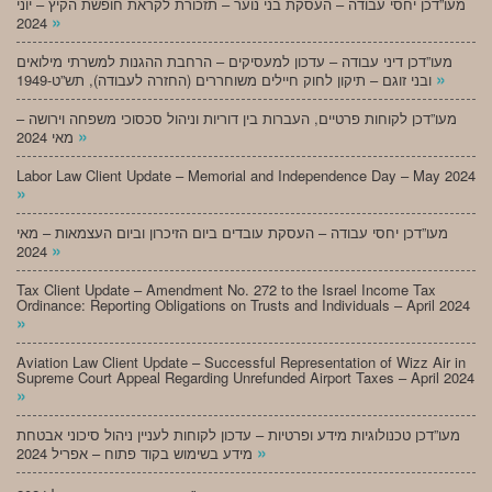
מעו”דכן יחסי עבודה – העסקת בני נוער – תזכורת לקראת חופשת הקיץ – יוני
»
2024
מעו”דכן דיני עבודה – עדכון למעסיקים – הרחבת ההגנות למשרתי מילואים
»
ובני זוגם – תיקון לחוק חיילים משוחררים (החזרה לעבודה), תש”ט-1949
מעו”דכן לקוחות פרטיים, העברות בין דוריות וניהול סכסוכי משפחה וירושה –
»
מאי 2024
Labor Law Client Update – Memorial and Independence Day – May 2024
»
מעו”דכן יחסי עבודה – העסקת עובדים ביום הזיכרון וביום העצמאות – מאי
»
2024
Tax Client Update – Amendment No. 272 to the Israel Income Tax
Ordinance: Reporting Obligations on Trusts and Individuals – April 2024
»
Aviation Law Client Update – Successful Representation of Wizz Air in
Supreme Court Appeal Regarding Unrefunded Airport Taxes – April 2024
»
מעו”דכן טכנולוגיות מידע ופרטיות – עדכון לקוחות לעניין ניהול סיכוני אבטחת
»
מידע בשימוש בקוד פתוח – אפריל 2024