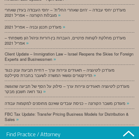
מעו”דכן יחסי עבודה – ‘היום שאחרי החל”ת’ – יחסי העבודה בעידן שאחרי
»
מגבלות הקורונה – אפריל 2021
»
מעו”דכן תכנון ובניה – אפריל 2021
מעו”דכן מחלקת לקוחות פרטיים, העברות בין-דוריות וניהול הון משפחתי –
»
אפריל 2021
Client Update – Immigration Law – Israel Reopens the Skies for Foreign
»
Experts and Businessmen
מעו”דכן ליטיגציה – תאגידים וניירות ערך – דחיית תביעת ענק כנגד
»
הדירקטורים ונושאי המשרה לשעבר בחברת סקיילקס
מעו”דכן ליטיגציה תאגידים וניירות ערך – סילוק על הסף של תביעה שהוגשה
»
נגד רואה חשבון מבקר
»
מעודכן משבר הקורונה – כניסת עובדים שאינם מחוסנים למקומות עבודה
FBC Tax Update: Transfer Pricing Business Models for Distribution &
»
Sales
»
מעו”דכן תכנון ובניה – מרץ 2021
Find Practice / Attorney