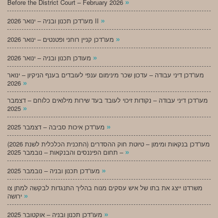
»
Before the District Court – February 2026
»
מעו”דכן תכנון ובניה – ינואר 2026 II
»
מעו”דכן קניין רוחני ופטנטים – ינואר 2026
»
מעודכן תכנון ובניה – ינואר 2026
מעו”דכן דיני עבודה – עדכון שכר מינימום ענפי לעובדים בענף הניקיון – ינואר
»
2026
מעו”דכן דיני עבודה – נקודות זיכוי לעובד בעד שירות מילואים כלוחם – דצמבר
»
2025
»
מעו”דכן איכות סביבה – דצמבר 2025
מעו”דכן בנקאות ומימון – טיוטת חוק ההסדרים (התכנית הכלכלית לשנת 2026)
»
– תחום הפיננסים והבנקאות – נובמבר 2025
»
מעו”דכן תכנון ובניה – נובמבר 2025
משרדנו ייצג את בתו של איש עסקים מנוח בהליך התנגדות לבקשה למתן צו
»
ירושה
»
מעו”דכן תכנון ובניה – אוקטובר 2025