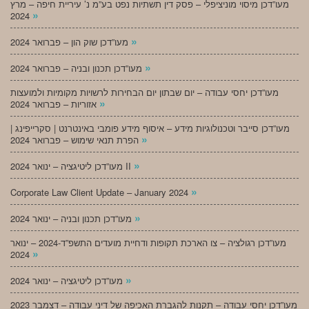
מעו”דכן מיסוי מוניציפלי – פסק דין תשתיות נפט בע”מ נ’ עיריית חיפה – מרץ
»
2024
»
מעו”דכן שוק הון – פברואר 2024
»
מעו”דכן תכנון ובניה – פברואר 2024
מעו”דכן יחסי עבודה – יום שבתון יום הבחירות לרשויות מקומיות ולמועצות
»
אזוריות – פברואר 2024
מעו”דכן סייבר וטכנולוגיות מידע – איסוף מידע פומבי באינטרנט | סקרייפינג |
»
הפרת תנאי שימוש – פברואר 2024
»
מעו”דכן ליטיגציה – ינואר 2024 II
»
Corporate Law Client Update – January 2024
»
מעו”דכן תכנון ובניה – ינואר 2024
מעו”דכן רגולציה – צו הארכת תקופות ודחיית מועדים התשפ”ד-2024 – ינואר
»
2024
»
מעו”דכן ליטיגציה – ינואר 2024
מעו”דכן יחסי עבודה – תקנות להגברת האכיפה של דיני עבודה – דצמבר 2023