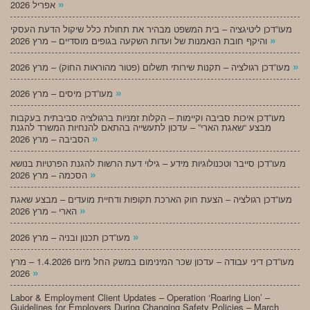
»
אפריל 2026
מעו”דכן ליטיגציה – בית המשפט מבהיר את תחולת כלל שיקול הדעת העסקי
»
והיקף חובת הנאמנות של ועדות השקעה בגופים מוסדיים – מרץ 2026
»
מעו”דכן רגולציה – תקנות שירותי תשלום (פטור מהוראות החוק) – מרץ 2026
»
מעו”דכן מיסים – מרץ 2026
מעו”דכן איכות סביבה וקיימות – הקלות זמניות ברגולציה סביבתית בעקבות
מבצע “שאגת הארי” – עדכון לתעשייה בהתאם להנחיות המשרד להגנת
»
הסביבה – מרץ 2026
מעו”דכן סייבר וטכנולוגיות מידע – גילוי דעת הרשות להגנת הפרטיות בנושא
»
הסכמה – מרץ 2026
מעו”דכן רגולציה – הצעת חוק הארכת תקופות ודחיית מועדים – מבצע שאגת
»
הארי – מרץ 2026
»
מעו”דכן תכנון ובניה – מרץ 2026
מעו”דכן דיני עבודה – עדכון שכר המינימום במשק החל מיום 1.4.2026 – מרץ
»
2026
Labor & Employment Client Updates – Operation ‘Roaring Lion’ –
Guidelines for Employers During Changing Safety Policies – March