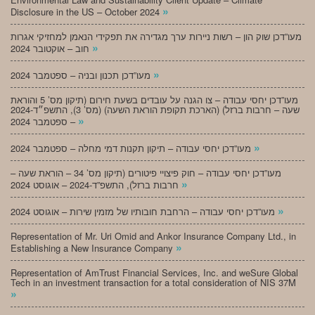
»
Disclosure in the US – October 2024
מעו”דכן שוק הון – רשות ניירות ערך מגדירה את תפקידי הנאמן למחזיקי אגרות
»
חוב – אוקטובר 2024
»
מעו”דכן תכנון ובניה – ספטמבר 2024
מעו”דכן יחסי עבודה – צו הגנה על עובדים בשעת חירום (תיקון מס’ 5 והוראת
שעה – חרבות ברזל) (הארכת תקופת הוראת השעה) (מס’ 3), התשפ״ד-2024
»
– ספטמבר 2024
»
מעו”דכן יחסי עבודה – תיקון תקנות דמי מחלה – ספטמבר 2024
מעו”דכן יחסי עבודה – חוק פיצויי פיטורים (תיקון מס’ 34 – הוראת שעה –
»
חרבות ברזל), התשפ”ד-2024 – אוגוסט 2024
»
מעו”דכן יחסי עבודה – הרחבת חובותיו של מזמין שירות – אוגוסט 2024
Representation of Mr. Uri Omid and Ankor Insurance Company Ltd., in
»
Establishing a New Insurance Company
Representation of AmTrust Financial Services, Inc. and weSure Global
Tech in an investment transaction for a total consideration of NIS 37M
»