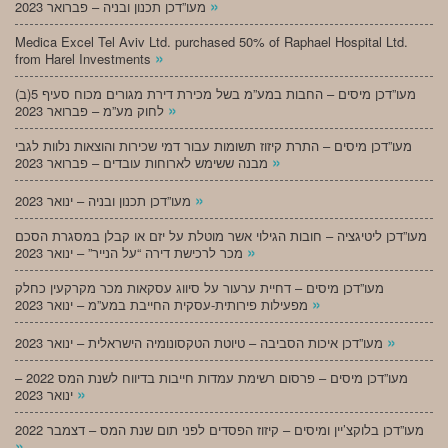
»
מעו”דכן תכנון ובניה – פברואר 2023
Medica Excel Tel Aviv Ltd. purchased 50% of Raphael Hospital Ltd.
»
from Harel Investments
מעו”דכן מיסים – החבות במע”מ בשל מכירת דירת מגורים מכוח סעיף 5(ב)
»
לחוק מע”מ – פברואר 2023
מעו”דכן מיסים – התרת קיזוז תשומות עבור דמי שכירות והוצאות נלוות לגבי
»
מבנה ששימש לארוחות עובדים – פברואר 2023
»
מעו”דכן תכנון ובניה – ינואר 2023
מעו”דכן ליטיגציה – חובות הגילוי אשר מוטלת על יזם או קבלן במסגרת הסכם
»
מכר לרכישת דירה “על הנייר” – ינואר 2023
מעו”דכן מיסים – דחיית ערעור על סיווג עסקאות מכר מקרקעין כחלק
»
מפעילות פירותית-עסקית החייבת במע”מ – ינואר 2023
»
מעו”דכן איכות הסביבה – טיוטת הטקסונומיה הישראלית – ינואר 2023
מעו”דכן מיסים – פרסום רשימת עמדות חייבות בדיווח לשנת המס 2022 –
»
ינואר 2023
מעו”דכן בלוקצ’יין ומיסים – קיזוז הפסדים לפני תום שנת המס – דצמבר 2022
»