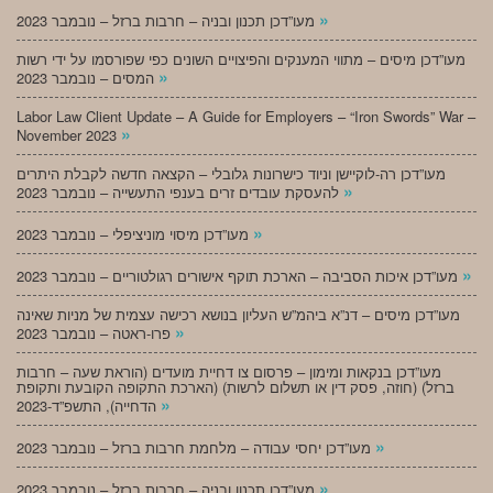
»
מעו”דכן תכנון ובניה – חרבות ברזל – נובמבר 2023
מעו”דכן מיסים – מתווי המענקים והפיצויים השונים כפי שפורסמו על ידי רשות
»
המסים – נובמבר 2023
Labor Law Client Update – A Guide for Employers – “Iron Swords” War –
»
November 2023
מעו”דכן רה-לוקיישן וניוד כישרונות גלובלי – הקצאה חדשה לקבלת היתרים
»
להעסקת עובדים זרים בענפי התעשייה – נובמבר 2023
»
מעו”דכן מיסוי מוניציפלי – נובמבר 2023
»
מעו”דכן איכות הסביבה – הארכת תוקף אישורים רגולטוריים – נובמבר 2023
מעו”דכן מיסים – דנ”א ביהמ”ש העליון בנושא רכישה עצמית של מניות שאינה
»
פרו-ראטה – נובמבר 2023
מעו”דכן בנקאות ומימון – פרסום צו דחיית מועדים (הוראת שעה – חרבות
ברזל) (חוזה, פסק דין או תשלום לרשות) (הארכת התקופה הקובעת ותקופת
»
הדחייה), התשפ”ד-2023
»
מעו”דכן יחסי עבודה – מלחמת חרבות ברזל – נובמבר 2023
»
מעו”דכן תכנון ובניה – חרבות ברזל – נובמבר 2023