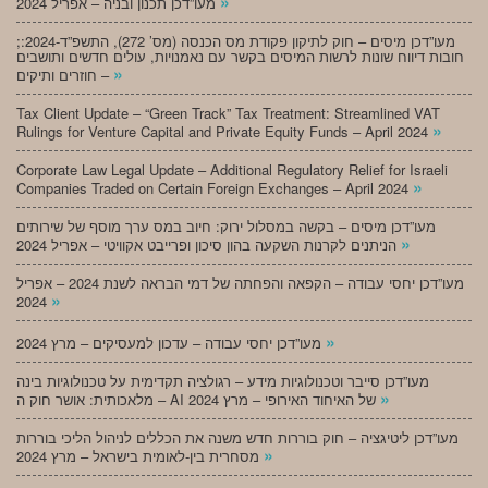
»
מעו”דכן תכנון ובניה – אפריל 2024
;מעו”דכן מיסים – חוק לתיקון פקודת מס הכנסה (מס’ 272), התשפ”ד-2024:
חובות דיווח שונות לרשות המיסים בקשר עם נאמנויות, עולים חדשים ותושבים
»
חוזרים ותיקים –
Tax Client Update – “Green Track” Tax Treatment: Streamlined VAT
»
Rulings for Venture Capital and Private Equity Funds – April 2024
Corporate Law Legal Update – Additional Regulatory Relief for Israeli
»
Companies Traded on Certain Foreign Exchanges – April 2024
מעו”דכן מיסים – בקשה במסלול ירוק: חיוב במס ערך מוסף של שירותים
»
הניתנים לקרנות השקעה בהון סיכון ופרייבט אקוויטי – אפריל 2024
מעו”דכן יחסי עבודה – הקפאה והפחתה של דמי הבראה לשנת 2024 – אפריל
»
2024
»
מעו”דכן יחסי עבודה – עדכון למעסיקים – מרץ 2024
מעו”דכן סייבר וטכנולוגיות מידע – רגולציה תקדימית על טכנולוגיות בינה
»
מלאכותית: אושר חוק ה – AI של האיחוד האירופי – מרץ 2024
מעו”דכן ליטיגציה – חוק בוררות חדש משנה את הכללים לניהול הליכי בוררות
»
מסחרית בין-לאומית בישראל – מרץ 2024