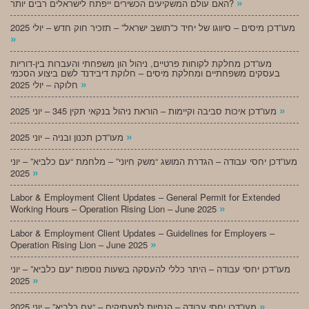
»
האם עולם המשקיעים הכשירים ייפתח לישראלים רבים יותר?
מעו”דכן מיסים – סיווגו של יחיד כ”תושב ישראל” – תזכיר חוק חדש – יולי 2025
»
מעו”דכן מחלקת לקוחות פרטיים, ניהול הון משפחתי והעברות בין-דוריות
בעסקים משפחתיים ומחלקת מיסים – חלוקת דיבידנד לשם ביצוע הסכמי
»
חלוקה – יולי 2025
»
מעו”דכן איכות סביבה וקיימות – הוראת ניהול בנקאי תקין 345 – יוני 2025
»
מעו”דכן תכנון ובניה – יוני 2025
מעו”דכן יחסי עבודה – הגדרת המושג “משק חיוני” – מלחמת “עם כלביא” – יוני
»
2025
Labor & Employment Client Updates – General Permit for Extended
»
Working Hours – Operation Rising Lion – June 2025
Labor & Employment Client Updates – Guidelines for Employers –
»
Operation Rising Lion – June 2025
מעו”דכן יחסי עבודה – היתר כללי להעסקה בשעות נוספות “עם כלביא” – יוני
»
2025
»
מעו”דכן יחסי עבודה – הנחיות למעסיקים – “עם כלביא” – יוני 2025