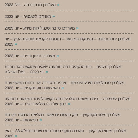
»
מעו”דכן תכנון ובניה – יולי 2023
»
מעו”דכן ליטיגציה – יוני 2023
»
מעו”דכן סייבר וטכנולוגיות מידע – יוני 2023
מעו”דכן יחסי עבודה – העסקת בני נוער – תזכורת לקראת חופשת הקיץ – יוני
»
2023
»
מעו”דכן תכנון ובניה – יוני 2023
מעו”דכן תעופה – בית המשפט דחה תובענה ייצוגית שהוגשה נגד חברת
»
השילוח DHL – יוני 2023
מעו”דכן טכנולוגיות מידע ופרטיות – צרפת מסדירה את תחום המשפיענים
»
באמצעות חוק תקדימי – יוני 2023
מעו”דכן ליטיגציה – בית המשפט הכלכלי דחה בקשה להיתר המצאה בתביעה
»
בסך של כ-2 מיליארד ש”ח – יוני 2023
מעו”דכן מיסוי מקרקעין – חוק ההסדרים אושר במליאת הכנסת ופורסם
»
ברשומות – יוני 2023
מעו”דכן מיסוי מקרקעין – הארכת תוקף הטבות מס שבח בתמ”א 38 – מאי
»
2023