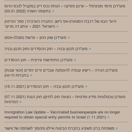
מעו”דכן מיסוי מוניציפלי – עדכון פסיקה – הנחת נכס ריק במקביל לנכס הרוס
»
בתקופה השניה (03.01.2022)
היעד הבא של רכבת הסטארט-אפ ניישן: החברה הערבית | ספר ההייטק
»
הישראלי 2021 – עיתון דה מרקר
»
מעו”דכן שוק ההון – פרשת נסטלה-אסם
»
מעו”דכן תכנון ובניה – חוק ההסדרים וחוק תכנון ובניה
»
מעו”דכן התחדשות עירונית – חוק ההסדרים
מעו”דכן הגירה – רישיון עבודה להעסקת עובדים זרים יהודים (זכאי שבות)
»
בחברות היי-טק
»
מעו”דכן תכנון ובניה – חוק ההסדרים (15.11.2021)
(07.11.2021) מעודכן טכנולוגיות מידע ופרטיות – הצעת חוק לתיקון חוק הגנת
»
הפרטיות
Immigration Law Update – Vaccinated businesspeople are no longer
»
required to obtain special entry permits to Israel (1.11.2021)
»
משפחת ברק תשקיע בחברת הביטוח איילון ותהפוך לשותפה של ווישור