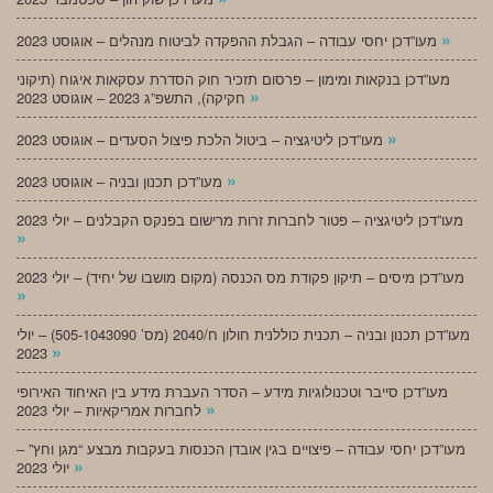
»
מעו”דכן יחסי עבודה – הגבלת ההפקדה לביטוח מנהלים – אוגוסט 2023
מעו”דכן בנקאות ומימון – פרסום תזכיר חוק הסדרת עסקאות איגוח (תיקוני
»
חקיקה), התשפ”ג 2023 – אוגוסט 2023
»
מעו”דכן ליטיגציה – ביטול הלכת פיצול הסעדים – אוגוסט 2023
»
מעו”דכן תכנון ובניה – אוגוסט 2023
מעו”דכן ליטיגציה – פטור לחברות זרות מרישום בפנקס הקבלנים – יולי 2023
»
מעו”דכן מיסים – תיקון פקודת מס הכנסה (מקום מושבו של יחיד) – יולי 2023
»
מעו”דכן תכנון ובניה – תכנית כוללנית חולון ח/2040 (מס’ 505-1043090) – יולי
»
2023
מעו”דכן סייבר וטכנולוגיות מידע – הסדר העברת מידע בין האיחוד האירופי
»
לחברות אמריקאיות – יולי 2023
מעו”דכן יחסי עבודה – פיצויים בגין אובדן הכנסות בעקבות מבצע “מגן וחץ” –
»
יולי 2023