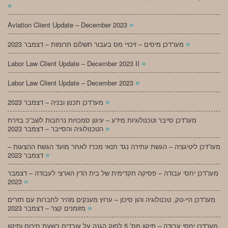
»
»
Aviation Client Update – December 2023
»
מעו”דכן מיסים – זיכויי מס בעבור תשלום תרומות – דצמבר 2023
»
Labor Law Client Update – December 2023 II
»
Labor Law Client Update – December 2023
»
מעו”דכן תכנון ובניה – דצמבר 2023
מעו”דכן סייבר וטכנולוגיות מידע – עיגון סמכויות נרחבות לשב”כ בזירת
»
הטכנולוגיה והסייבר – דצמבר 2023
מעו”דכן ליטיגציה – הגשת עתירה נגד תנאי מכרז לאחר מועד הגשת ההצעות –
»
דצמבר 2023
מעו”דכן יחסי עבודה – פסיקה תקדימית של בית הדין הארצי לעבודה – דצמבר
»
2023
מעו”דכן היי-טק, טכנולוגיה והון סיכון – ערוץ מענקים מהיר לחברות עם תזרים
»
מזומנים קצר – דצמבר 2023
מעו”דכן יחסי עבודה – תיקון מס’ 5 לחוק הגנה על עובדים בשעת חירום ותיקון