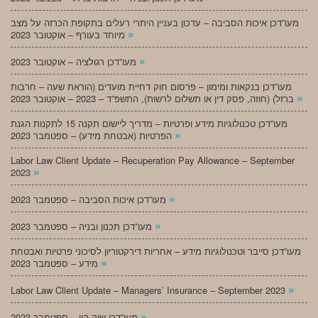
מעו”דכן איכות הסביבה – עדכון בעניין היתרי רעלים בתקופת הכרזה על מצב
»
מיוחד בעורף – אוקטובר 2023
»
מעו”דכן רגולציה – אוקטובר 2023
מעו”דכן בנקאות ומימון – פרסום חוק דחיית מועדים (הוראת שעה – חרבות
»
ברזל) (חוזה, פסק דין או תשלום לרשות), התשפ”ד – 2023 – אוקטובר 2023
מעו”דכן טכנולוגיות מידע ופרטיות – מדריך ליישום תקנה 15 לתקנות הגנת
»
הפרטיות (אבטחת מידע) – ספטמבר 2023
Labor Law Client Update – Recuperation Pay Allowance – September
»
2023
»
מעו”דכן איכות הסביבה – ספטמבר 2023
»
מעו”דכן תכנון ובניה – ספטמבר 2023
מעו”דכן סייבר וטכנולוגיות מידע – אחריות דירקטוריון לסיכוני פרטיות ואבטחת
»
מידע – ספטמבר 2023
»
Labor Law Client Update – Managers’ Insurance – September 2023
»
מעו”דכן שוק הון – ספטמבר 2023