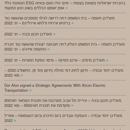
הטמעת כללי ESG בחברות ישראליות נמצאת בצומת – ימים יגידו האם ובאיזה
»
אופן יאומצו הכללים בשוק ההון המקומי
מעו”דכן תעופה – בית המשפט דחה דרישה לגילוי מסמכים שהוגשה נגד
»
בריטיש איירוויז ודלתא איירליינס – יוני 2022
»
מעו”דכן תכנון ובניה – יוני 2022
מעו”דכן תעופה – בית המשפט העליון דחה תובענה ייצוגית שהוגשה נגד חברת
»
התעופה איזיג’ט – יוני 2022
»
מעו”דכן מיסים – עדכון פסיקה – מיסוי עסקת תמורות – יוני 2022
מעו”דכן יחסי עבודה – תיקון לחוק דמי מחלה (תיקון מס’ 6), התשפ”ב-2022 –
»
מאי 2022
Dor Alon signed a Strategic Agreements With Afcon Electric
»
Transportation
מעו”דכן תכנון ובניה – עיריית תל אביב מעדכנת את תוכנית המתאר תא/500
»
ומקדמת את תוכנית תא/5500 – מאי 2022
מעו”דכן יחסי עבודה – העסקת עובדים ביום הזיכרון וביום העצמאות – אפריל
»
2022