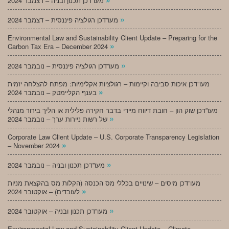
מעו”דכן תכנון ובניה – דצמבר 2024
»
מעו”דכן רגולציה פיננסית – דצמבר 2024
Environmental Law and Sustainability Client Update – Preparing for the
»
Carbon Tax Era – December 2024
»
מעו”דכן רגולציה פיננסית – נובמבר 2024
מעו”דכן איכות סביבה וקיימות – רגולציות אקלימיות: מפתח להצלחה יזמית
»
בענף הקליימטק – נובמבר 2024
מעו”דכן שוק הון – חובת דיווח מיידי בדבר חקירה פלילית או הליך בירור מנהלי
»
של רשות ניירות ערך – נובמבר 2024
Corporate Law Client Update – U.S. Corporate Transparency Legislation
»
– November 2024
»
מעו”דכן תכנון ובניה – נובמבר 2024
מעו”דכן מיסים – שינויים בכללי מס הכנסה (הקלות מס בהקצאת מניות
»
לעובדים) – אוקטובר 2024
»
מעו”דכן תכנון ובניה – אוקטובר 2024
Environmental Law and Sustainability Client Update – Climate