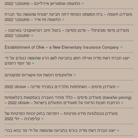
»
התעופה אוסטריאן איירליינס – ספטמבר 2022
מעו”דכן תעופה – בית המשפט המחוזי דחה תביעה ייצוגית שהוגשה נגד חברת
»
התעופה וויז אייר – ספטמבר 2022
מעו”דכן מיסוי מוניציפלי – עדכון פסיקה – ביטול חיוב רטרואקטיבי בארנונה –
»
ספטמבר 2022
»
Establishment of Ofek – a New Elementary Insurance Company
ייצוג חברת רשת מדיה ואיילה חסון בתביעת לשון הרע שהוגשה כנגדם על ידי
»
מר יוסף רחמים
»
אליאקסיס רוכשת את אקווריוס ספקטרום
»
מעו”דכן מיסים – השתתפות מלכ”רים במכרזי מדינה – אוגוסט 2022
מעו”דכן מיסים – כללי מחירי העברה בעסקאות בינלאומיות (transfer pricing)
»
– הרחבת חובות הדיווח על תאגידים הפועלים בישראל – אוגוסט 2022
מעו”דכן טכנולוגיות מידע ופרטיות – רפורמה בחוק זכויות הפרטיות של
»
קליפורניה – יולי 2022
»
ייצוג חברת רשת מדיה בע”מ בתביעה שהוגשה על-ידי מר בהא בכרי