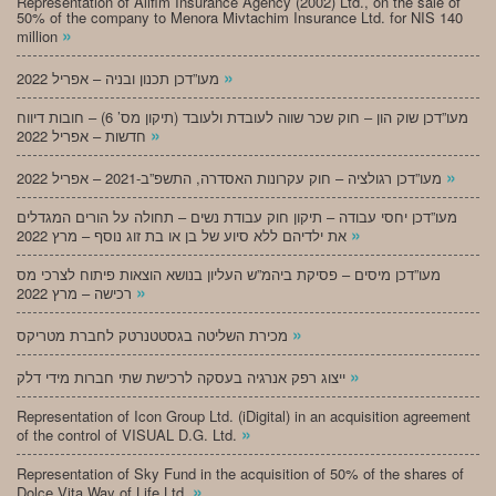
Representation of Alifim Insurance Agency (2002) Ltd., on the sale of
50% of the company to Menora Mivtachim Insurance Ltd. for NIS 140
»
million
»
מעו”דכן תכנון ובניה – אפריל 2022
מעו”דכן שוק הון – חוק שכר שווה לעובדת ולעובד (תיקון מס’ 6) – חובות דיווח
»
חדשות – אפריל 2022
»
מעו”דכן רגולציה – חוק עקרונות האסדרה, התשפ”ב-2021 – אפריל 2022
מעו”דכן יחסי עבודה – תיקון חוק עבודת נשים – תחולה על הורים המגדלים
»
את ילדיהם ללא סיוע של בן או בת זוג נוסף – מרץ 2022
מעו”דכן מיסים – פסיקת ביהמ”ש העליון בנושא הוצאות פיתוח לצרכי מס
»
רכישה – מרץ 2022
»
מכירת השליטה בגסטטנרטק לחברת מטריקס
»
ייצוג רפק אנרגיה בעסקה לרכישת שתי חברות מידי דלק
Representation of Icon Group Ltd. (iDigital) in an acquisition agreement
»
of the control of VISUAL D.G. Ltd.
Representation of Sky Fund in the acquisition of 50% of the shares of
»
Dolce Vita Way of Life Ltd.