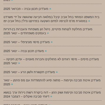
»
מעו”דכן תכנון ובניה – פברואר 2025
בית המשפט המחוזי בתל אביב קיבל במלואה תביעה שהוגשה על ידי משרדנו
»
במסגרת מו”מ לכניסה למיזם השקעה בפרויקט נדל”ן בתל אביב-יפו
מעו”דכן מחלקת לקוחות פרטיים, ניהול הון משפחתי והעברות בין-דוריות
»
בעסקים משפחתיים – ינואר 2025
»
מעו”דכן מיסוי מוניציפלי – ינואר 2025
»
מעודכן תכנון ובניה – ינואר 2025
מעו”דכן מיסים – מיסוי רווחים לא מחולקים וחברות מעטים – עדכון חקיקה –
»
ינואר 2025
»
מעו”דכן תקשורת ולשון הרע – ינואר 2025
מעו”דכן איכות סביבה וקיימות – מתווה סיוע להתמודדות עם מס פחמן – ינואר
»
2025
מעו”דכן איכות סביבה וקיימות ושוק ההון – דוח ביקורת רשות ניירות ערך בנושא
»
דיווחי סביבה ואקלים – דצמבר 2024
»