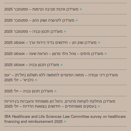
»
מעו”דכן איכות סביבה וקיימות – ספטמבר 2025
»
מעו”דכן ליטיגציה ושוק ההון – ספטמבר 2025
»
מעו”דכן תכנון ובניה – ספטמבר 2025
»
מעו”דכן שוק הון – חידושים בדיני ניירות ערך – אוגוסט 2025
»
מעו”דכן מיסים – נוהל גילוי מרצון – הוראת שעה – אוגוסט 2025
»
מעו”דכן תכנון ובניה – אוגוסט 2025
מעו”דכן דיני עבודה – מתווה הפיצויים לחופשה ללא תשלום (חל”ת) – “עם
»
כלביא” – יולי 2025
»
מעו”דכן תכנון ובניה – יולי 2025
מעו”דכן מחלקת לקוחות פרטיים, ניהול הון משפחתי והעברות בין-דוריות
»
בעסקים משפחתיים – חידושים בצוואות הדדיות – יולי 2025
IBA Healthcare and Life Sciences Law Committee survey on healthcare
»
financing and reimbursement 2025