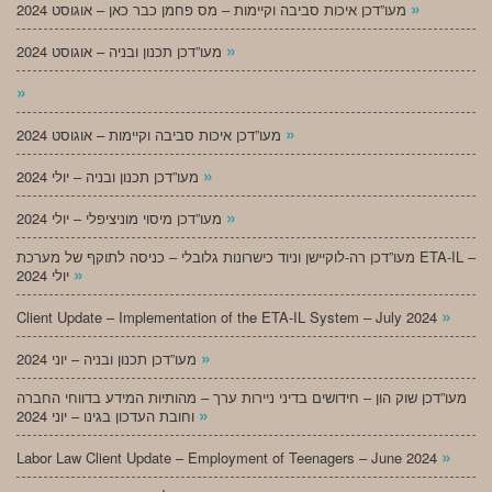
»
מעו”דכן איכות סביבה וקיימות – מס פחמן כבר כאן – אוגוסט 2024
»
מעו”דכן תכנון ובניה – אוגוסט 2024
»
»
מעו”דכן איכות סביבה וקיימות – אוגוסט 2024
»
מעו”דכן תכנון ובניה – יולי 2024
»
מעו”דכן מיסוי מוניציפלי – יולי 2024
מעו”דכן רה-לוקיישן וניוד כישרונות גלובלי – כניסה לתוקף של מערכת ETA-IL –
»
יולי 2024
»
Client Update – Implementation of the ETA-IL System – July 2024
»
מעו”דכן תכנון ובניה – יוני 2024
מעו”דכן שוק הון – חידושים בדיני ניירות ערך – מהותיות המידע בדווחי החברה
»
וחובת העדכון בגינו – יוני 2024
»
Labor Law Client Update – Employment of Teenagers – June 2024