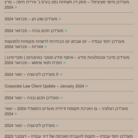
מעו”דכן מיסוי מוניציפלי – פסק דין תשתיות נפט בע”מ נ’ עיריית חיפה – מרץ
»
2024
»
מעו”דכן שוק הון – פברואר 2024
»
מעו”דכן תכנון ובניה – פברואר 2024
מעו”דכן יחסי עבודה – יום שבתון יום הבחירות לרשויות מקומיות ולמועצות
»
אזוריות – פברואר 2024
מעו”דכן סייבר וטכנולוגיות מידע – איסוף מידע פומבי באינטרנט | סקרייפינג |
»
הפרת תנאי שימוש – פברואר 2024
»
מעו”דכן ליטיגציה – ינואר 2024 II
»
Corporate Law Client Update – January 2024
»
מעו”דכן תכנון ובניה – ינואר 2024
מעו”דכן רגולציה – צו הארכת תקופות ודחיית מועדים התשפ”ד-2024 – ינואר
»
2024
»
מעו”דכן ליטיגציה – ינואר 2024
מעו”דכן יחסי עבודה – תקנות להגברת האכיפה של דיני עבודה – דצמבר 2023