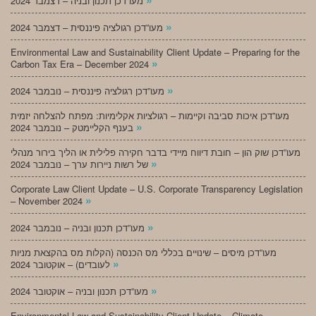
מעו”דכן תכנון ובניה – דצמבר 2024
»
מעו”דכן רגולציה פיננסית – דצמבר 2024
Environmental Law and Sustainability Client Update – Preparing for the
»
Carbon Tax Era – December 2024
»
מעו”דכן רגולציה פיננסית – נובמבר 2024
מעו”דכן איכות סביבה וקיימות – רגולציות אקלימיות: מפתח להצלחה יזמית
»
בענף הקליימטק – נובמבר 2024
מעו”דכן שוק הון – חובת דיווח מיידי בדבר חקירה פלילית או הליך בירור מנהלי
»
של רשות ניירות ערך – נובמבר 2024
Corporate Law Client Update – U.S. Corporate Transparency Legislation
»
– November 2024
»
מעו”דכן תכנון ובניה – נובמבר 2024
מעו”דכן מיסים – שינויים בכללי מס הכנסה (הקלות מס בהקצאת מניות
»
לעובדים) – אוקטובר 2024
»
מעו”דכן תכנון ובניה – אוקטובר 2024
Environmental Law and Sustainability Client Update – Climate