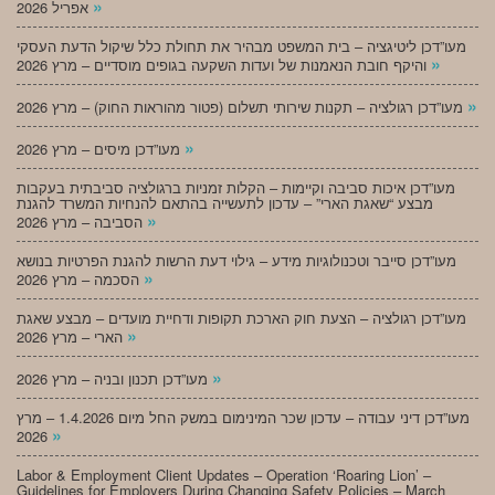
»
אפריל 2026
מעו”דכן ליטיגציה – בית המשפט מבהיר את תחולת כלל שיקול הדעת העסקי
»
והיקף חובת הנאמנות של ועדות השקעה בגופים מוסדיים – מרץ 2026
»
מעו”דכן רגולציה – תקנות שירותי תשלום (פטור מהוראות החוק) – מרץ 2026
»
מעו”דכן מיסים – מרץ 2026
מעו”דכן איכות סביבה וקיימות – הקלות זמניות ברגולציה סביבתית בעקבות
מבצע “שאגת הארי” – עדכון לתעשייה בהתאם להנחיות המשרד להגנת
»
הסביבה – מרץ 2026
מעו”דכן סייבר וטכנולוגיות מידע – גילוי דעת הרשות להגנת הפרטיות בנושא
»
הסכמה – מרץ 2026
מעו”דכן רגולציה – הצעת חוק הארכת תקופות ודחיית מועדים – מבצע שאגת
»
הארי – מרץ 2026
»
מעו”דכן תכנון ובניה – מרץ 2026
מעו”דכן דיני עבודה – עדכון שכר המינימום במשק החל מיום 1.4.2026 – מרץ
»
2026
Labor & Employment Client Updates – Operation ‘Roaring Lion’ –
Guidelines for Employers During Changing Safety Policies – March