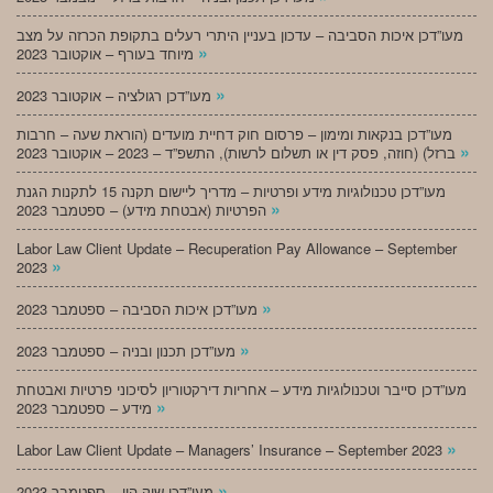
מעו”דכן איכות הסביבה – עדכון בעניין היתרי רעלים בתקופת הכרזה על מצב
»
מיוחד בעורף – אוקטובר 2023
»
מעו”דכן רגולציה – אוקטובר 2023
מעו”דכן בנקאות ומימון – פרסום חוק דחיית מועדים (הוראת שעה – חרבות
»
ברזל) (חוזה, פסק דין או תשלום לרשות), התשפ”ד – 2023 – אוקטובר 2023
מעו”דכן טכנולוגיות מידע ופרטיות – מדריך ליישום תקנה 15 לתקנות הגנת
»
הפרטיות (אבטחת מידע) – ספטמבר 2023
Labor Law Client Update – Recuperation Pay Allowance – September
»
2023
»
מעו”דכן איכות הסביבה – ספטמבר 2023
»
מעו”דכן תכנון ובניה – ספטמבר 2023
מעו”דכן סייבר וטכנולוגיות מידע – אחריות דירקטוריון לסיכוני פרטיות ואבטחת
»
מידע – ספטמבר 2023
»
Labor Law Client Update – Managers’ Insurance – September 2023
»
מעו”דכן שוק הון – ספטמבר 2023