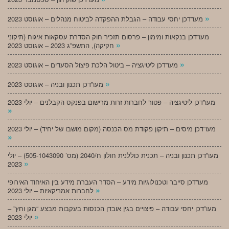
»
מעו”דכן יחסי עבודה – הגבלת ההפקדה לביטוח מנהלים – אוגוסט 2023
מעו”דכן בנקאות ומימון – פרסום תזכיר חוק הסדרת עסקאות איגוח (תיקוני
»
חקיקה), התשפ”ג 2023 – אוגוסט 2023
»
מעו”דכן ליטיגציה – ביטול הלכת פיצול הסעדים – אוגוסט 2023
»
מעו”דכן תכנון ובניה – אוגוסט 2023
מעו”דכן ליטיגציה – פטור לחברות זרות מרישום בפנקס הקבלנים – יולי 2023
»
מעו”דכן מיסים – תיקון פקודת מס הכנסה (מקום מושבו של יחיד) – יולי 2023
»
מעו”דכן תכנון ובניה – תכנית כוללנית חולון ח/2040 (מס’ 505-1043090) – יולי
»
2023
מעו”דכן סייבר וטכנולוגיות מידע – הסדר העברת מידע בין האיחוד האירופי
»
לחברות אמריקאיות – יולי 2023
מעו”דכן יחסי עבודה – פיצויים בגין אובדן הכנסות בעקבות מבצע “מגן וחץ” –
»
יולי 2023