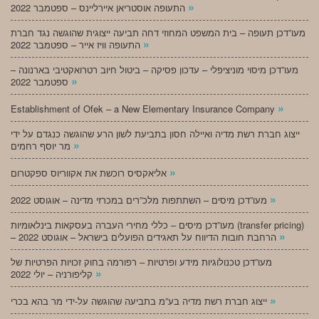
»
התעופה אוסטריאן איירליינס – ספטמבר 2022
מעו”דכן תעופה – בית המשפט המחוזי דחה תביעה ייצוגית שהוגשה נגד חברת
»
התעופה וויז אייר – ספטמבר 2022
מעו”דכן מיסוי מוניציפלי – עדכון פסיקה – ביטול חיוב רטרואקטיבי בארנונה –
»
ספטמבר 2022
»
Establishment of Ofek – a New Elementary Insurance Company
ייצוג חברת רשת מדיה ואיילה חסון בתביעת לשון הרע שהוגשה כנגדם על ידי
»
מר יוסף רחמים
»
אליאקסיס רוכשת את אקווריוס ספקטרום
»
מעו”דכן מיסים – השתתפות מלכ”רים במכרזי מדינה – אוגוסט 2022
מעו”דכן מיסים – כללי מחירי העברה בעסקאות בינלאומיות (transfer pricing)
»
– הרחבת חובות הדיווח על תאגידים הפועלים בישראל – אוגוסט 2022
מעו”דכן טכנולוגיות מידע ופרטיות – רפורמה בחוק זכויות הפרטיות של
»
קליפורניה – יולי 2022
»
ייצוג חברת רשת מדיה בע”מ בתביעה שהוגשה על-ידי מר בהא בכרי