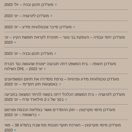
»
מעו”דכן תכנון ובניה – יולי 2023
»
מעו”דכן ליטיגציה – יוני 2023
»
מעו”דכן סייבר וטכנולוגיות מידע – יוני 2023
מעו”דכן יחסי עבודה – העסקת בני נוער – תזכורת לקראת חופשת הקיץ – יוני
»
2023
»
מעו”דכן תכנון ובניה – יוני 2023
מעו”דכן תעופה – בית המשפט דחה תובענה ייצוגית שהוגשה נגד חברת
»
השילוח DHL – יוני 2023
מעו”דכן טכנולוגיות מידע ופרטיות – צרפת מסדירה את תחום המשפיענים
»
באמצעות חוק תקדימי – יוני 2023
מעו”דכן ליטיגציה – בית המשפט הכלכלי דחה בקשה להיתר המצאה בתביעה
»
בסך של כ-2 מיליארד ש”ח – יוני 2023
מעו”דכן מיסוי מקרקעין – חוק ההסדרים אושר במליאת הכנסת ופורסם
»
ברשומות – יוני 2023
מעו”דכן מיסוי מקרקעין – הארכת תוקף הטבות מס שבח בתמ”א 38 – מאי
»
2023