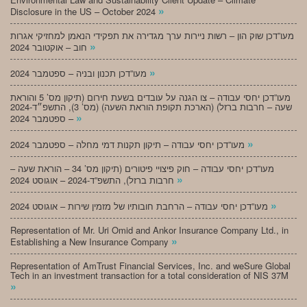
»
Disclosure in the US – October 2024
מעו”דכן שוק הון – רשות ניירות ערך מגדירה את תפקידי הנאמן למחזיקי אגרות
»
חוב – אוקטובר 2024
»
מעו”דכן תכנון ובניה – ספטמבר 2024
מעו”דכן יחסי עבודה – צו הגנה על עובדים בשעת חירום (תיקון מס’ 5 והוראת
שעה – חרבות ברזל) (הארכת תקופת הוראת השעה) (מס’ 3), התשפ״ד-2024
»
– ספטמבר 2024
»
מעו”דכן יחסי עבודה – תיקון תקנות דמי מחלה – ספטמבר 2024
מעו”דכן יחסי עבודה – חוק פיצויי פיטורים (תיקון מס’ 34 – הוראת שעה –
»
חרבות ברזל), התשפ”ד-2024 – אוגוסט 2024
»
מעו”דכן יחסי עבודה – הרחבת חובותיו של מזמין שירות – אוגוסט 2024
Representation of Mr. Uri Omid and Ankor Insurance Company Ltd., in
»
Establishing a New Insurance Company
Representation of AmTrust Financial Services, Inc. and weSure Global
Tech in an investment transaction for a total consideration of NIS 37M
»