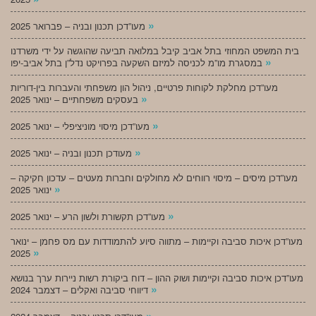
»
מעו”דכן תכנון ובניה – פברואר 2025
בית המשפט המחוזי בתל אביב קיבל במלואה תביעה שהוגשה על ידי משרדנו
»
במסגרת מו”מ לכניסה למיזם השקעה בפרויקט נדל”ן בתל אביב-יפו
מעו”דכן מחלקת לקוחות פרטיים, ניהול הון משפחתי והעברות בין-דוריות
»
בעסקים משפחתיים – ינואר 2025
»
מעו”דכן מיסוי מוניציפלי – ינואר 2025
»
מעודכן תכנון ובניה – ינואר 2025
מעו”דכן מיסים – מיסוי רווחים לא מחולקים וחברות מעטים – עדכון חקיקה –
»
ינואר 2025
»
מעו”דכן תקשורת ולשון הרע – ינואר 2025
מעו”דכן איכות סביבה וקיימות – מתווה סיוע להתמודדות עם מס פחמן – ינואר
»
2025
מעו”דכן איכות סביבה וקיימות ושוק ההון – דוח ביקורת רשות ניירות ערך בנושא
»
דיווחי סביבה ואקלים – דצמבר 2024
»