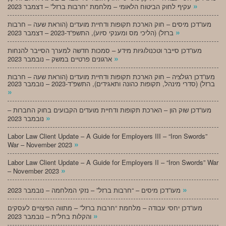
»
עקיף לחוק הביטוח הלאומי – מלחמת “חרבות ברזל” – דצמבר 2023
מעו”דכן מיסים – חוק הארכת תקופות ודחיית מועדים (הוראת שעה – חרבות
»
ברזל) (הליכי מס ומענקי סיוע), התשפ”ד-2023 – דצמבר 2023
מעו”דכן סייבר וטכנולוגיות מידע – סמכות חדשה למערך הסייבר להנחות
»
ארגונים פרטיים במשק – נובמבר 2023
מעו”דכן רגולציה – חוק הארכת תקופות ודחיית מועדים (הוראת שעה – חרבות
ברזל) (סדרי מינהל, תקופות כהונה ותאגידים), התשפ”ד-2023 – נובמבר 2023
»
מעו”דכן שוק הון – הארכת תקופות ודחיית מועדים הקבועים בחוק החברות –
»
נובמבר 2023
Labor Law Client Update – A Guide for Employers III – “Iron Swords”
»
War – November 2023
Labor Law Client Update – A Guide for Employers II – “Iron Swords” War
»
– November 2023
»
מעו”דכן מיסים – “חרבות ברזל” – נזקי המלחמה – נובמבר 2023
מעו”דכן יחסי עבודה – מלחמת “חרבות ברזל” – מתווה הפיצויים לעסקים
»
והקלות בחל”ת – נובמבר 2023