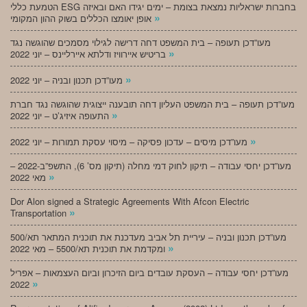
הטמעת כללי ESG בחברות ישראליות נמצאת בצומת – ימים יגידו האם ובאיזה
»
אופן יאומצו הכללים בשוק ההון המקומי
מעו”דכן תעופה – בית המשפט דחה דרישה לגילוי מסמכים שהוגשה נגד
»
בריטיש איירוויז ודלתא איירליינס – יוני 2022
»
מעו”דכן תכנון ובניה – יוני 2022
מעו”דכן תעופה – בית המשפט העליון דחה תובענה ייצוגית שהוגשה נגד חברת
»
התעופה איזיג’ט – יוני 2022
»
מעו”דכן מיסים – עדכון פסיקה – מיסוי עסקת תמורות – יוני 2022
מעו”דכן יחסי עבודה – תיקון לחוק דמי מחלה (תיקון מס’ 6), התשפ”ב-2022 –
»
מאי 2022
Dor Alon signed a Strategic Agreements With Afcon Electric
»
Transportation
מעו”דכן תכנון ובניה – עיריית תל אביב מעדכנת את תוכנית המתאר תא/500
»
ומקדמת את תוכנית תא/5500 – מאי 2022
מעו”דכן יחסי עבודה – העסקת עובדים ביום הזיכרון וביום העצמאות – אפריל
»
2022