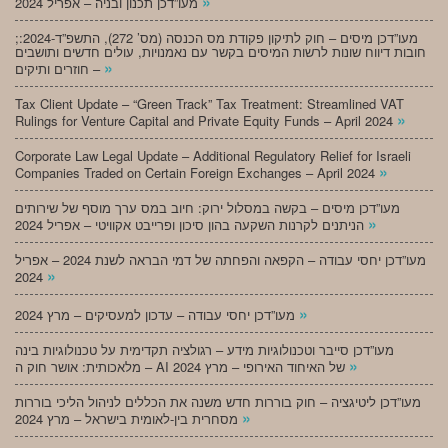
»
מעו”דכן תכנון ובניה – אפריל 2024
;מעו”דכן מיסים – חוק לתיקון פקודת מס הכנסה (מס’ 272), התשפ”ד-2024:
חובות דיווח שונות לרשות המיסים בקשר עם נאמנויות, עולים חדשים ותושבים
»
חוזרים ותיקים –
Tax Client Update – “Green Track” Tax Treatment: Streamlined VAT
»
Rulings for Venture Capital and Private Equity Funds – April 2024
Corporate Law Legal Update – Additional Regulatory Relief for Israeli
»
Companies Traded on Certain Foreign Exchanges – April 2024
מעו”דכן מיסים – בקשה במסלול ירוק: חיוב במס ערך מוסף של שירותים
»
הניתנים לקרנות השקעה בהון סיכון ופרייבט אקוויטי – אפריל 2024
מעו”דכן יחסי עבודה – הקפאה והפחתה של דמי הבראה לשנת 2024 – אפריל
»
2024
»
מעו”דכן יחסי עבודה – עדכון למעסיקים – מרץ 2024
מעו”דכן סייבר וטכנולוגיות מידע – רגולציה תקדימית על טכנולוגיות בינה
»
מלאכותית: אושר חוק ה – AI של האיחוד האירופי – מרץ 2024
מעו”דכן ליטיגציה – חוק בוררות חדש משנה את הכללים לניהול הליכי בוררות
»
מסחרית בין-לאומית בישראל – מרץ 2024