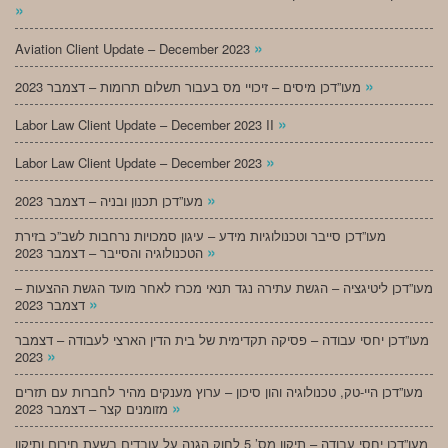
»
»
Aviation Client Update – December 2023
»
מעו”דכן מיסים – זיכויי מס בעבור תשלום תרומות – דצמבר 2023
»
Labor Law Client Update – December 2023 II
»
Labor Law Client Update – December 2023
»
מעו”דכן תכנון ובניה – דצמבר 2023
מעו”דכן סייבר וטכנולוגיות מידע – עיגון סמכויות נרחבות לשב”כ בזירת
»
הטכנולוגיה והסייבר – דצמבר 2023
מעו”דכן ליטיגציה – הגשת עתירה נגד תנאי מכרז לאחר מועד הגשת ההצעות –
»
דצמבר 2023
מעו”דכן יחסי עבודה – פסיקה תקדימית של בית הדין הארצי לעבודה – דצמבר
»
2023
מעו”דכן היי-טק, טכנולוגיה והון סיכון – ערוץ מענקים מהיר לחברות עם תזרים
»
מזומנים קצר – דצמבר 2023
מעו”דכן יחסי עבודה – תיקון מס’ 5 לחוק הגנה על עובדים בשעת חירום ותיקון