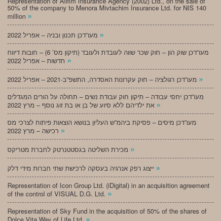
Representation of Alifim Insurance Agency (2002) Ltd., on the sale of
50% of the company to Menora Mivtachim Insurance Ltd. for NIS 140
»
million
»
מעו”דכן תכנון ובניה – אפריל 2022
מעו”דכן שוק הון – חוק שכר שווה לעובדת ולעובד (תיקון מס’ 6) – חובות דיווח
»
חדשות – אפריל 2022
»
מעו”דכן רגולציה – חוק עקרונות האסדרה, התשפ”ב-2021 – אפריל 2022
מעו”דכן יחסי עבודה – תיקון חוק עבודת נשים – תחולה על הורים המגדלים
»
את ילדיהם ללא סיוע של בן או בת זוג נוסף – מרץ 2022
מעו”דכן מיסים – פסיקת ביהמ”ש העליון בנושא הוצאות פיתוח לצרכי מס
»
רכישה – מרץ 2022
»
מכירת השליטה בגסטטנרטק לחברת מטריקס
»
ייצוג רפק אנרגיה בעסקה לרכישת שתי חברות מידי דלק
Representation of Icon Group Ltd. (iDigital) in an acquisition agreement
»
of the control of VISUAL D.G. Ltd.
Representation of Sky Fund in the acquisition of 50% of the shares of
»
Dolce Vita Way of Life Ltd.