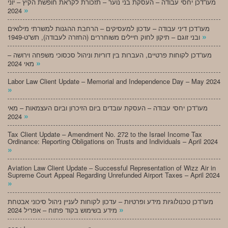
מעו”דכן יחסי עבודה – העסקת בני נוער – תזכורת לקראת חופשת הקיץ – יוני
»
2024
מעו”דכן דיני עבודה – עדכון למעסיקים – הרחבת ההגנות למשרתי מילואים
»
ובני זוגם – תיקון לחוק חיילים משוחררים (החזרה לעבודה), תש”ט-1949
מעו”דכן לקוחות פרטיים, העברות בין דוריות וניהול סכסוכי משפחה וירושה –
»
מאי 2024
Labor Law Client Update – Memorial and Independence Day – May 2024
»
מעו”דכן יחסי עבודה – העסקת עובדים ביום הזיכרון וביום העצמאות – מאי
»
2024
Tax Client Update – Amendment No. 272 to the Israel Income Tax
Ordinance: Reporting Obligations on Trusts and Individuals – April 2024
»
Aviation Law Client Update – Successful Representation of Wizz Air in
Supreme Court Appeal Regarding Unrefunded Airport Taxes – April 2024
»
מעו”דכן טכנולוגיות מידע ופרטיות – עדכון לקוחות לעניין ניהול סיכוני אבטחת
»
מידע בשימוש בקוד פתוח – אפריל 2024