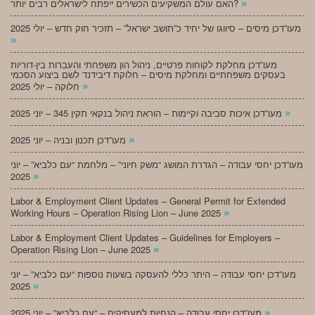
»
האם עולם המשקיעים הכשירים ייפתח לישראלים רבים יותר?
מעו”דכן מיסים – סיווגו של יחיד כ”תושב ישראל” – תזכיר חוק חדש – יולי 2025
»
מעו”דכן מחלקת לקוחות פרטיים, ניהול הון משפחתי והעברות בין-דוריות
בעסקים משפחתיים ומחלקת מיסים – חלוקת דיבידנד לשם ביצוע הסכמי
»
חלוקה – יולי 2025
»
מעו”דכן איכות סביבה וקיימות – הוראת ניהול בנקאי תקין 345 – יוני 2025
»
מעו”דכן תכנון ובניה – יוני 2025
מעו”דכן יחסי עבודה – הגדרת המושג “משק חיוני” – מלחמת “עם כלביא” – יוני
»
2025
Labor & Employment Client Updates – General Permit for Extended
»
Working Hours – Operation Rising Lion – June 2025
Labor & Employment Client Updates – Guidelines for Employers –
»
Operation Rising Lion – June 2025
מעו”דכן יחסי עבודה – היתר כללי להעסקה בשעות נוספות “עם כלביא” – יוני
»
2025
»
מעו”דכן יחסי עבודה – הנחיות למעסיקים – “עם כלביא” – יוני 2025