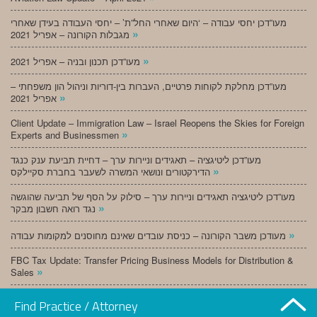
מעו”דכן יחסי עבודה – ‘היום שאחרי החל”ת’ – יחסי העבודה בעידן שאחרי
»
מגבלות הקורונה – אפריל 2021
»
מעו”דכן תכנון ובניה – אפריל 2021
מעו”דכן מחלקת לקוחות פרטיים, העברות בין-דוריות וניהול הון משפחתי –
»
אפריל 2021
Client Update – Immigration Law – Israel Reopens the Skies for Foreign
»
Experts and Businessmen
מעו”דכן ליטיגציה – תאגידים וניירות ערך – דחיית תביעת ענק כנגד
»
הדירקטורים ונושאי המשרה לשעבר בחברת סקיילקס
מעו”דכן ליטיגציה תאגידים וניירות ערך – סילוק על הסף של תביעה שהוגשה
»
נגד רואה חשבון מבקר
»
מעודכן משבר הקורונה – כניסת עובדים שאינם מחוסנים למקומות עבודה
FBC Tax Update: Transfer Pricing Business Models for Distribution &
»
Sales
»
מעו”דכן תכנון ובניה – מרץ 2021
Find Practice / Attorney