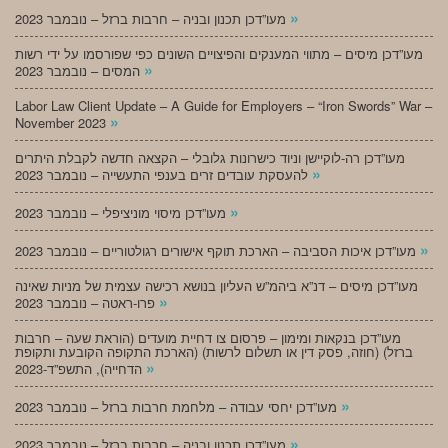
»
מעו”דכן תכנון ובניה – חרבות ברזל – נובמבר 2023
מעו”דכן מיסים – מתווי המענקים והפיצויים השונים כפי שפורסמו על ידי רשות
»
המסים – נובמבר 2023
Labor Law Client Update – A Guide for Employers – “Iron Swords” War –
»
November 2023
מעו”דכן רה-לוקיישן וניוד כישרונות גלובלי – הקצאה חדשה לקבלת היתרים
»
להעסקת עובדים זרים בענפי התעשייה – נובמבר 2023
»
מעו”דכן מיסוי מוניציפלי – נובמבר 2023
»
מעו”דכן איכות הסביבה – הארכת תוקף אישורים רגולטוריים – נובמבר 2023
מעו”דכן מיסים – דנ”א ביהמ”ש העליון בנושא רכישה עצמית של מניות שאינה
»
פרו-ראטה – נובמבר 2023
מעו”דכן בנקאות ומימון – פרסום צו דחיית מועדים (הוראת שעה – חרבות
ברזל) (חוזה, פסק דין או תשלום לרשות) (הארכת התקופה הקובעת ותקופת
»
הדחייה), התשפ”ד-2023
»
מעו”דכן יחסי עבודה – מלחמת חרבות ברזל – נובמבר 2023
»
מעו”דכן תכנון ובניה – חרבות ברזל – נובמבר 2023