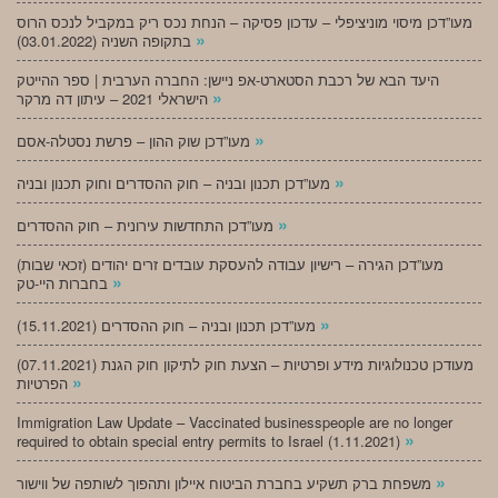
מעו”דכן מיסוי מוניציפלי – עדכון פסיקה – הנחת נכס ריק במקביל לנכס הרוס
»
בתקופה השניה (03.01.2022)
היעד הבא של רכבת הסטארט-אפ ניישן: החברה הערבית | ספר ההייטק
»
הישראלי 2021 – עיתון דה מרקר
»
מעו”דכן שוק ההון – פרשת נסטלה-אסם
»
מעו”דכן תכנון ובניה – חוק ההסדרים וחוק תכנון ובניה
»
מעו”דכן התחדשות עירונית – חוק ההסדרים
מעו”דכן הגירה – רישיון עבודה להעסקת עובדים זרים יהודים (זכאי שבות)
»
בחברות היי-טק
»
מעו”דכן תכנון ובניה – חוק ההסדרים (15.11.2021)
(07.11.2021) מעודכן טכנולוגיות מידע ופרטיות – הצעת חוק לתיקון חוק הגנת
»
הפרטיות
Immigration Law Update – Vaccinated businesspeople are no longer
»
required to obtain special entry permits to Israel (1.11.2021)
»
משפחת ברק תשקיע בחברת הביטוח איילון ותהפוך לשותפה של ווישור