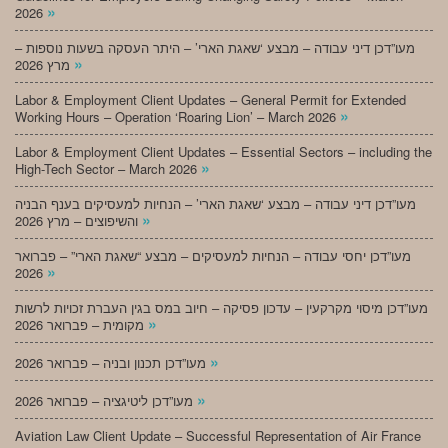
»
2026
מעו”דכן דיני עבודה – מבצע ‘שאגת הארי’ – היתר העסקה בשעות נוספות –
»
מרץ 2026
Labor & Employment Client Updates – General Permit for Extended
»
Working Hours – Operation ‘Roaring Lion’ – March 2026
Labor & Employment Client Updates – Essential Sectors – including the
»
High-Tech Sector – March 2026
מעו”דכן דיני עבודה – מבצע ‘שאגת הארי’ – הנחיות למעסיקים בענף הבניה
»
והשיפוצים – מרץ 2026
מעו”דכן יחסי עבודה – הנחיות למעסיקים – מבצע “שאגת הארי” – פברואר
»
2026
מעו”דכן מיסוי מקרקעין – עדכון פסיקה – חיוב במס בגין העברת זכויות לרשות
»
מקומית – פברואר 2026
»
מעו”דכן תכנון ובניה – פברואר 2026
»
מעו”דכן ליטיגציה – פברואר 2026
Aviation Law Client Update – Successful Representation of Air France