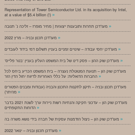
Representation of Tower Semiconductor Ltd. in its acquisition by Intel,
»
at a value of $5.4 billion (!)
»
מעו”דכן תחרות ותובענות ייצוגיות | מחיר מופרז – זליכה נ’ תנובה
»
מעו”דכן תכנון ובניה – מרץ 2022
»
מעו”דכן יחסי עבודה – שינויים זמניים בעניין תשלום דמי בידוד לעובדים
»
‘מעו”דכן שוק ההון – פסק דינו של בית המשפט העליון בעניין ‘בטר פלייס
מעו”דכן שוק הון – תנועת המטוטלת נעצרה – בית המשפט הכריע ביחס לכל
»
החברות הדואליות: על כללי האחריות לדיווח יחול הדין הזר
מעו”דכן תכנון ובניה – תיקון לתקנות התכנון והבניה (עבודות ומבנים הפטורים
»
מהיתר)
מעו”דכן שוק הון – עדכוני חקיקה והנחיות רשות ניירות ערך לשנת 2021 בדבר
»
הדוחות התקופתיים
»
מעו”דכן שוק הון – ניצול הזדמנות עסקית של חברה בידי נושא משרה בה
»
מעו”דכן תכנון ובניה – ינואר 2022