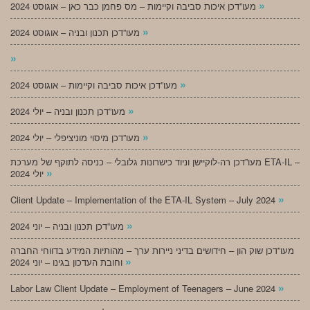
»
מעו”דכן איכות סביבה וקיימות – מס פחמן כבר כאן – אוגוסט 2024
»
מעו”דכן תכנון ובניה – אוגוסט 2024
»
»
מעו”דכן איכות סביבה וקיימות – אוגוסט 2024
»
מעו”דכן תכנון ובניה – יולי 2024
»
מעו”דכן מיסוי מוניציפלי – יולי 2024
מעו”דכן רה-לוקיישן וניוד כישרונות גלובלי – כניסה לתוקף של מערכת ETA-IL –
»
יולי 2024
»
Client Update – Implementation of the ETA-IL System – July 2024
»
מעו”דכן תכנון ובניה – יוני 2024
מעו”דכן שוק הון – חידושים בדיני ניירות ערך – מהותיות המידע בדווחי החברה
»
וחובת העדכון בגינו – יוני 2024
»
Labor Law Client Update – Employment of Teenagers – June 2024