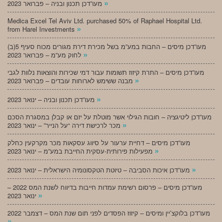
»
מעו”דכן תכנון ובניה – פברואר 2023
Medica Excel Tel Aviv Ltd. purchased 50% of Raphael Hospital Ltd.
»
from Harel Investments
מעו”דכן מיסים – החבות במע”מ בשל מכירת דירת מגורים מכוח סעיף 5(ב)
»
לחוק מע”מ – פברואר 2023
מעו”דכן מיסים – התרת קיזוז תשומות עבור דמי שכירות והוצאות נלוות לגבי
»
מבנה ששימש לארוחות עובדים – פברואר 2023
»
מעו”דכן תכנון ובניה – ינואר 2023
מעו”דכן ליטיגציה – חובות הגילוי אשר מוטלת על יזם או קבלן במסגרת הסכם
»
מכר לרכישת דירה “על הנייר” – ינואר 2023
מעו”דכן מיסים – דחיית ערעור על סיווג עסקאות מכר מקרקעין כחלק
»
מפעילות פירותית-עסקית החייבת במע”מ – ינואר 2023
»
מעו”דכן איכות הסביבה – טיוטת הטקסונומיה הישראלית – ינואר 2023
מעו”דכן מיסים – פרסום רשימת עמדות חייבות בדיווח לשנת המס 2022 –
»
ינואר 2023
מעו”דכן בלוקצ’יין ומיסים – קיזוז הפסדים לפני תום שנת המס – דצמבר 2022
»