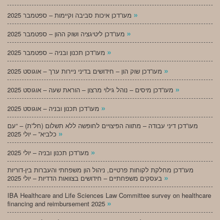
»
מעו”דכן איכות סביבה וקיימות – ספטמבר 2025
»
מעו”דכן ליטיגציה ושוק ההון – ספטמבר 2025
»
מעו”דכן תכנון ובניה – ספטמבר 2025
»
מעו”דכן שוק הון – חידושים בדיני ניירות ערך – אוגוסט 2025
»
מעו”דכן מיסים – נוהל גילוי מרצון – הוראת שעה – אוגוסט 2025
»
מעו”דכן תכנון ובניה – אוגוסט 2025
מעו”דכן דיני עבודה – מתווה הפיצויים לחופשה ללא תשלום (חל”ת) – “עם
»
כלביא” – יולי 2025
»
מעו”דכן תכנון ובניה – יולי 2025
מעו”דכן מחלקת לקוחות פרטיים, ניהול הון משפחתי והעברות בין-דוריות
»
בעסקים משפחתיים – חידושים בצוואות הדדיות – יולי 2025
IBA Healthcare and Life Sciences Law Committee survey on healthcare
»
financing and reimbursement 2025