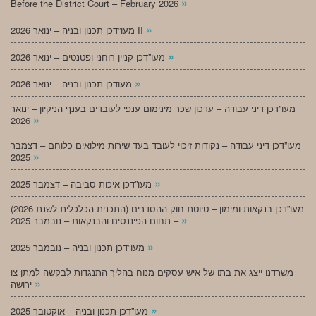
»
Before the District Court – February 2026
»
מעו”דכן תכנון ובניה – ינואר 2026 II
»
מעו”דכן קניין רוחני ופטנטים – ינואר 2026
»
מעודכן תכנון ובניה – ינואר 2026
מעו”דכן דיני עבודה – עדכון שכר מינימום ענפי לעובדים בענף הניקיון – ינואר
»
2026
מעו”דכן דיני עבודה – נקודות זיכוי לעובד בעד שירות מילואים כלוחם – דצמבר
»
2025
»
מעו”דכן איכות סביבה – דצמבר 2025
מעו”דכן בנקאות ומימון – טיוטת חוק ההסדרים (התכנית הכלכלית לשנת 2026)
»
– תחום הפיננסים והבנקאות – נובמבר 2025
»
מעו”דכן תכנון ובניה – נובמבר 2025
משרדנו ייצג את בתו של איש עסקים מנוח בהליך התנגדות לבקשה למתן צו
»
ירושה
»
מעו”דכן תכנון ובניה – אוקטובר 2025