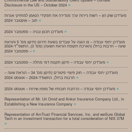
»
Disclosure in the US – October 2024
מעו”דכן שוק הון – רשות ניירות ערך מגדירה את תפקידי הנאמן למחזיקי אגרות
»
חוב – אוקטובר 2024
»
מעו”דכן תכנון ובניה – ספטמבר 2024
מעו”דכן יחסי עבודה – צו הגנה על עובדים בשעת חירום (תיקון מס’ 5 והוראת
שעה – חרבות ברזל) (הארכת תקופת הוראת השעה) (מס’ 3), התשפ״ד-2024
»
– ספטמבר 2024
»
מעו”דכן יחסי עבודה – תיקון תקנות דמי מחלה – ספטמבר 2024
מעו”דכן יחסי עבודה – חוק פיצויי פיטורים (תיקון מס’ 34 – הוראת שעה –
»
חרבות ברזל), התשפ”ד-2024 – אוגוסט 2024
»
מעו”דכן יחסי עבודה – הרחבת חובותיו של מזמין שירות – אוגוסט 2024
Representation of Mr. Uri Omid and Ankor Insurance Company Ltd., in
»
Establishing a New Insurance Company
Representation of AmTrust Financial Services, Inc. and weSure Global
Tech in an investment transaction for a total consideration of NIS 37M
»