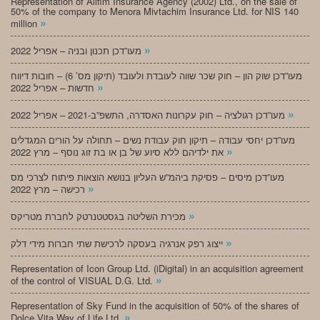
Representation of Alifim Insurance Agency (2002) Ltd., on the sale of
50% of the company to Menora Mivtachim Insurance Ltd. for NIS 140
»
million
»
מעו”דכן תכנון ובניה – אפריל 2022
מעו”דכן שוק הון – חוק שכר שווה לעובדת ולעובד (תיקון מס’ 6) – חובות דיווח
»
חדשות – אפריל 2022
»
מעו”דכן רגולציה – חוק עקרונות האסדרה, התשפ”ב-2021 – אפריל 2022
מעו”דכן יחסי עבודה – תיקון חוק עבודת נשים – תחולה על הורים המגדלים
»
את ילדיהם ללא סיוע של בן או בת זוג נוסף – מרץ 2022
מעו”דכן מיסים – פסיקת ביהמ”ש העליון בנושא הוצאות פיתוח לצרכי מס
»
רכישה – מרץ 2022
»
מכירת השליטה בגסטטנרטק לחברת מטריקס
»
ייצוג רפק אנרגיה בעסקה לרכישת שתי חברות מידי דלק
Representation of Icon Group Ltd. (iDigital) in an acquisition agreement
»
of the control of VISUAL D.G. Ltd.
Representation of Sky Fund in the acquisition of 50% of the shares of
»
Dolce Vita Way of Life Ltd.