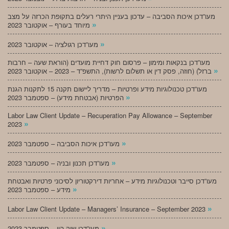
מעו”דכן איכות הסביבה – עדכון בעניין היתרי רעלים בתקופת הכרזה על מצב
»
מיוחד בעורף – אוקטובר 2023
»
מעו”דכן רגולציה – אוקטובר 2023
מעו”דכן בנקאות ומימון – פרסום חוק דחיית מועדים (הוראת שעה – חרבות
»
ברזל) (חוזה, פסק דין או תשלום לרשות), התשפ”ד – 2023 – אוקטובר 2023
מעו”דכן טכנולוגיות מידע ופרטיות – מדריך ליישום תקנה 15 לתקנות הגנת
»
הפרטיות (אבטחת מידע) – ספטמבר 2023
Labor Law Client Update – Recuperation Pay Allowance – September
»
2023
»
מעו”דכן איכות הסביבה – ספטמבר 2023
»
מעו”דכן תכנון ובניה – ספטמבר 2023
מעו”דכן סייבר וטכנולוגיות מידע – אחריות דירקטוריון לסיכוני פרטיות ואבטחת
»
מידע – ספטמבר 2023
»
Labor Law Client Update – Managers’ Insurance – September 2023
»
מעו”דכן שוק הון – ספטמבר 2023