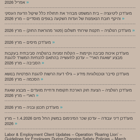
»
אפריל 2026
מעו”דכן ליטיגציה – בית המשפט מבהיר את תחולת כלל שיקול הדעת העסקי
»
והיקף חובת הנאמנות של ועדות השקעה בגופים מוסדיים – מרץ 2026
»
מעו”דכן רגולציה – תקנות שירותי תשלום (פטור מהוראות החוק) – מרץ 2026
»
מעו”דכן מיסים – מרץ 2026
מעו”דכן איכות סביבה וקיימות – הקלות זמניות ברגולציה סביבתית בעקבות
מבצע “שאגת הארי” – עדכון לתעשייה בהתאם להנחיות המשרד להגנת
»
הסביבה – מרץ 2026
מעו”דכן סייבר וטכנולוגיות מידע – גילוי דעת הרשות להגנת הפרטיות בנושא
»
הסכמה – מרץ 2026
מעו”דכן רגולציה – הצעת חוק הארכת תקופות ודחיית מועדים – מבצע שאגת
»
הארי – מרץ 2026
»
מעו”דכן תכנון ובניה – מרץ 2026
מעו”דכן דיני עבודה – עדכון שכר המינימום במשק החל מיום 1.4.2026 – מרץ
»
2026
Labor & Employment Client Updates – Operation ‘Roaring Lion’ –
Guidelines for Employers During Changing Safety Policies – March