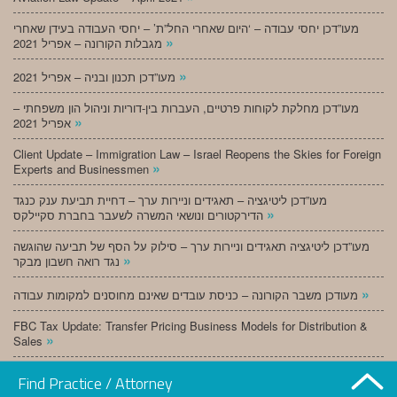
מעו”דכן יחסי עבודה – ‘היום שאחרי החל”ת’ – יחסי העבודה בעידן שאחרי
»
מגבלות הקורונה – אפריל 2021
»
מעו”דכן תכנון ובניה – אפריל 2021
מעו”דכן מחלקת לקוחות פרטיים, העברות בין-דוריות וניהול הון משפחתי –
»
אפריל 2021
Client Update – Immigration Law – Israel Reopens the Skies for Foreign
»
Experts and Businessmen
מעו”דכן ליטיגציה – תאגידים וניירות ערך – דחיית תביעת ענק כנגד
»
הדירקטורים ונושאי המשרה לשעבר בחברת סקיילקס
מעו”דכן ליטיגציה תאגידים וניירות ערך – סילוק על הסף של תביעה שהוגשה
»
נגד רואה חשבון מבקר
»
מעודכן משבר הקורונה – כניסת עובדים שאינם מחוסנים למקומות עבודה
FBC Tax Update: Transfer Pricing Business Models for Distribution &
»
Sales
»
מעו”דכן תכנון ובניה – מרץ 2021
Find Practice / Attorney