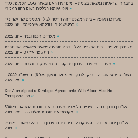
הטמעת כללי ESG בחברות ישראליות נמצאת בצומת – ימים יגידו האם ובאיזה
»
אופן יאומצו הכללים בשוק ההון המקומי
מעו”דכן תעופה – בית המשפט דחה דרישה לגילוי מסמכים שהוגשה נגד
»
בריטיש איירוויז ודלתא איירליינס – יוני 2022
»
מעו”דכן תכנון ובניה – יוני 2022
מעו”דכן תעופה – בית המשפט העליון דחה תובענה ייצוגית שהוגשה נגד חברת
»
התעופה איזיג’ט – יוני 2022
»
מעו”דכן מיסים – עדכון פסיקה – מיסוי עסקת תמורות – יוני 2022
מעו”דכן יחסי עבודה – תיקון לחוק דמי מחלה (תיקון מס’ 6), התשפ”ב-2022 –
»
מאי 2022
Dor Alon signed a Strategic Agreements With Afcon Electric
»
Transportation
מעו”דכן תכנון ובניה – עיריית תל אביב מעדכנת את תוכנית המתאר תא/500
»
ומקדמת את תוכנית תא/5500 – מאי 2022
מעו”דכן יחסי עבודה – העסקת עובדים ביום הזיכרון וביום העצמאות – אפריל
»
2022