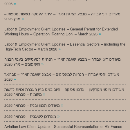
»
2026
מעו”דכן דיני עבודה – מבצע ‘שאגת הארי’ – היתר העסקה בשעות נוספות –
»
מרץ 2026
Labor & Employment Client Updates – General Permit for Extended
»
Working Hours – Operation ‘Roaring Lion’ – March 2026
Labor & Employment Client Updates – Essential Sectors – including the
»
High-Tech Sector – March 2026
מעו”דכן דיני עבודה – מבצע ‘שאגת הארי’ – הנחיות למעסיקים בענף הבניה
»
והשיפוצים – מרץ 2026
מעו”דכן יחסי עבודה – הנחיות למעסיקים – מבצע “שאגת הארי” – פברואר
»
2026
מעו”דכן מיסוי מקרקעין – עדכון פסיקה – חיוב במס בגין העברת זכויות לרשות
»
מקומית – פברואר 2026
»
מעו”דכן תכנון ובניה – פברואר 2026
»
מעו”דכן ליטיגציה – פברואר 2026
Aviation Law Client Update – Successful Representation of Air France