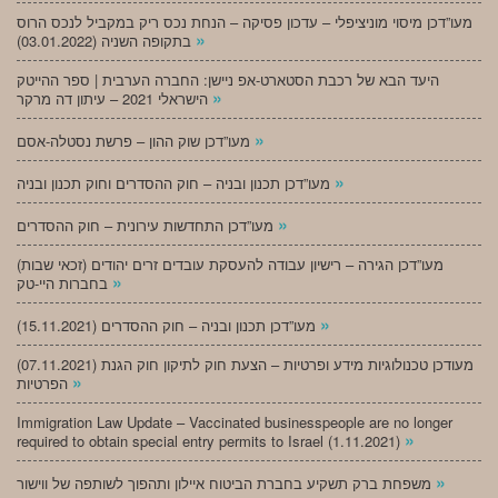
מעו”דכן מיסוי מוניציפלי – עדכון פסיקה – הנחת נכס ריק במקביל לנכס הרוס
»
בתקופה השניה (03.01.2022)
היעד הבא של רכבת הסטארט-אפ ניישן: החברה הערבית | ספר ההייטק
»
הישראלי 2021 – עיתון דה מרקר
»
מעו”דכן שוק ההון – פרשת נסטלה-אסם
»
מעו”דכן תכנון ובניה – חוק ההסדרים וחוק תכנון ובניה
»
מעו”דכן התחדשות עירונית – חוק ההסדרים
מעו”דכן הגירה – רישיון עבודה להעסקת עובדים זרים יהודים (זכאי שבות)
»
בחברות היי-טק
»
מעו”דכן תכנון ובניה – חוק ההסדרים (15.11.2021)
(07.11.2021) מעודכן טכנולוגיות מידע ופרטיות – הצעת חוק לתיקון חוק הגנת
»
הפרטיות
Immigration Law Update – Vaccinated businesspeople are no longer
»
required to obtain special entry permits to Israel (1.11.2021)
»
משפחת ברק תשקיע בחברת הביטוח איילון ותהפוך לשותפה של ווישור