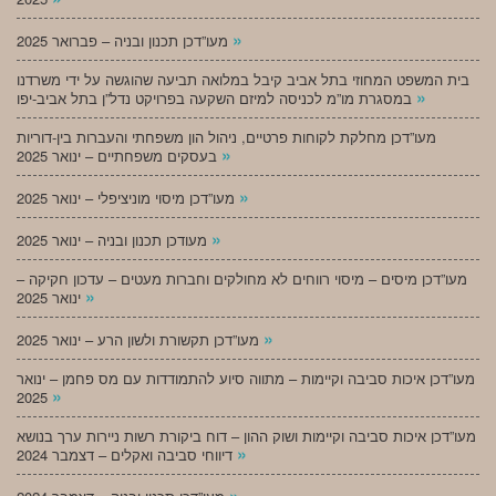
»
מעו”דכן תכנון ובניה – פברואר 2025
בית המשפט המחוזי בתל אביב קיבל במלואה תביעה שהוגשה על ידי משרדנו
»
במסגרת מו”מ לכניסה למיזם השקעה בפרויקט נדל”ן בתל אביב-יפו
מעו”דכן מחלקת לקוחות פרטיים, ניהול הון משפחתי והעברות בין-דוריות
»
בעסקים משפחתיים – ינואר 2025
»
מעו”דכן מיסוי מוניציפלי – ינואר 2025
»
מעודכן תכנון ובניה – ינואר 2025
מעו”דכן מיסים – מיסוי רווחים לא מחולקים וחברות מעטים – עדכון חקיקה –
»
ינואר 2025
»
מעו”דכן תקשורת ולשון הרע – ינואר 2025
מעו”דכן איכות סביבה וקיימות – מתווה סיוע להתמודדות עם מס פחמן – ינואר
»
2025
מעו”דכן איכות סביבה וקיימות ושוק ההון – דוח ביקורת רשות ניירות ערך בנושא
»
דיווחי סביבה ואקלים – דצמבר 2024
»