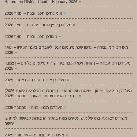
»
Before the District Court – February 2026
»
מעו”דכן תכנון ובניה – ינואר 2026 II
»
מעו”דכן קניין רוחני ופטנטים – ינואר 2026
»
מעודכן תכנון ובניה – ינואר 2026
מעו”דכן דיני עבודה – עדכון שכר מינימום ענפי לעובדים בענף הניקיון – ינואר
»
2026
מעו”דכן דיני עבודה – נקודות זיכוי לעובד בעד שירות מילואים כלוחם – דצמבר
»
2025
»
מעו”דכן איכות סביבה – דצמבר 2025
מעו”דכן בנקאות ומימון – טיוטת חוק ההסדרים (התכנית הכלכלית לשנת 2026)
»
– תחום הפיננסים והבנקאות – נובמבר 2025
»
מעו”דכן תכנון ובניה – נובמבר 2025
משרדנו ייצג את בתו של איש עסקים מנוח בהליך התנגדות לבקשה למתן צו
»
ירושה
»
מעו”דכן תכנון ובניה – אוקטובר 2025