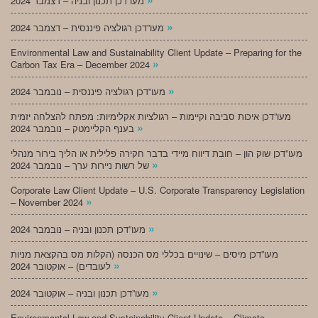
מעו”דכן תכנון ובניה – דצמבר 2024
»
מעו”דכן רגולציה פיננסית – דצמבר 2024
Environmental Law and Sustainability Client Update – Preparing for the
»
Carbon Tax Era – December 2024
»
מעו”דכן רגולציה פיננסית – נובמבר 2024
מעו”דכן איכות סביבה וקיימות – רגולציות אקלימיות: מפתח להצלחה יזמית
»
בענף הקליימטק – נובמבר 2024
מעו”דכן שוק הון – חובת דיווח מיידי בדבר חקירה פלילית או הליך בירור מנהלי
»
של רשות ניירות ערך – נובמבר 2024
Corporate Law Client Update – U.S. Corporate Transparency Legislation
»
– November 2024
»
מעו”דכן תכנון ובניה – נובמבר 2024
מעו”דכן מיסים – שינויים בכללי מס הכנסה (הקלות מס בהקצאת מניות
»
לעובדים) – אוקטובר 2024
»
מעו”דכן תכנון ובניה – אוקטובר 2024
Environmental Law and Sustainability Client Update – Climate