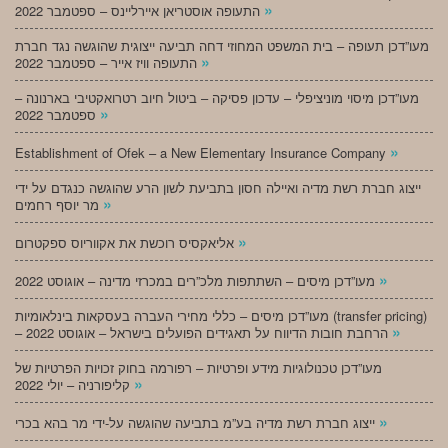
»
התעופה אוסטריאן איירליינס – ספטמבר 2022
מעו”דכן תעופה – בית המשפט המחוזי דחה תביעה ייצוגית שהוגשה נגד חברת
»
התעופה וויז אייר – ספטמבר 2022
מעו”דכן מיסוי מוניציפלי – עדכון פסיקה – ביטול חיוב רטרואקטיבי בארנונה –
»
ספטמבר 2022
»
Establishment of Ofek – a New Elementary Insurance Company
ייצוג חברת רשת מדיה ואיילה חסון בתביעת לשון הרע שהוגשה כנגדם על ידי
»
מר יוסף רחמים
»
אליאקסיס רוכשת את אקווריוס ספקטרום
»
מעו”דכן מיסים – השתתפות מלכ”רים במכרזי מדינה – אוגוסט 2022
מעו”דכן מיסים – כללי מחירי העברה בעסקאות בינלאומיות (transfer pricing)
»
– הרחבת חובות הדיווח על תאגידים הפועלים בישראל – אוגוסט 2022
מעו”דכן טכנולוגיות מידע ופרטיות – רפורמה בחוק זכויות הפרטיות של
»
קליפורניה – יולי 2022
»
ייצוג חברת רשת מדיה בע”מ בתביעה שהוגשה על-ידי מר בהא בכרי