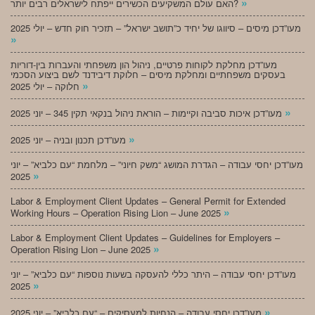
»
האם עולם המשקיעים הכשירים ייפתח לישראלים רבים יותר?
מעו”דכן מיסים – סיווגו של יחיד כ”תושב ישראל” – תזכיר חוק חדש – יולי 2025
»
מעו”דכן מחלקת לקוחות פרטיים, ניהול הון משפחתי והעברות בין-דוריות
בעסקים משפחתיים ומחלקת מיסים – חלוקת דיבידנד לשם ביצוע הסכמי
»
חלוקה – יולי 2025
»
מעו”דכן איכות סביבה וקיימות – הוראת ניהול בנקאי תקין 345 – יוני 2025
»
מעו”דכן תכנון ובניה – יוני 2025
מעו”דכן יחסי עבודה – הגדרת המושג “משק חיוני” – מלחמת “עם כלביא” – יוני
»
2025
Labor & Employment Client Updates – General Permit for Extended
»
Working Hours – Operation Rising Lion – June 2025
Labor & Employment Client Updates – Guidelines for Employers –
»
Operation Rising Lion – June 2025
מעו”דכן יחסי עבודה – היתר כללי להעסקה בשעות נוספות “עם כלביא” – יוני
»
2025
»
מעו”דכן יחסי עבודה – הנחיות למעסיקים – “עם כלביא” – יוני 2025