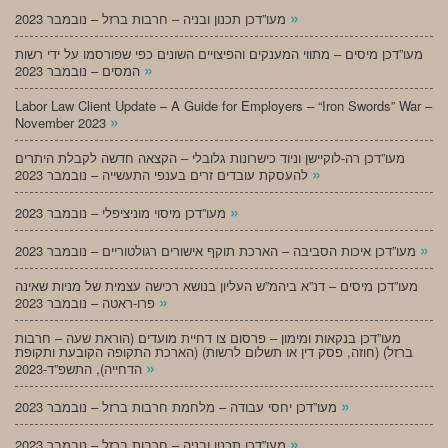
»
מעו”דכן תכנון ובניה – חרבות ברזל – נובמבר 2023
מעו”דכן מיסים – מתווי המענקים והפיצויים השונים כפי שפורסמו על ידי רשות
»
המסים – נובמבר 2023
Labor Law Client Update – A Guide for Employers – “Iron Swords” War –
»
November 2023
מעו”דכן רה-לוקיישן וניוד כישרונות גלובלי – הקצאה חדשה לקבלת היתרים
»
להעסקת עובדים זרים בענפי התעשייה – נובמבר 2023
»
מעו”דכן מיסוי מוניציפלי – נובמבר 2023
»
מעו”דכן איכות הסביבה – הארכת תוקף אישורים רגולטוריים – נובמבר 2023
מעו”דכן מיסים – דנ”א ביהמ”ש העליון בנושא רכישה עצמית של מניות שאינה
»
פרו-ראטה – נובמבר 2023
מעו”דכן בנקאות ומימון – פרסום צו דחיית מועדים (הוראת שעה – חרבות
ברזל) (חוזה, פסק דין או תשלום לרשות) (הארכת התקופה הקובעת ותקופת
»
הדחייה), התשפ”ד-2023
»
מעו”דכן יחסי עבודה – מלחמת חרבות ברזל – נובמבר 2023
»
מעו”דכן תכנון ובניה – חרבות ברזל – נובמבר 2023