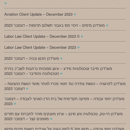
»
»
Aviation Client Update – December 2023
»
מעו”דכן מיסים – זיכויי מס בעבור תשלום תרומות – דצמבר 2023
»
Labor Law Client Update – December 2023 II
»
Labor Law Client Update – December 2023
»
מעו”דכן תכנון ובניה – דצמבר 2023
מעו”דכן סייבר וטכנולוגיות מידע – עיגון סמכויות נרחבות לשב”כ בזירת
»
הטכנולוגיה והסייבר – דצמבר 2023
מעו”דכן ליטיגציה – הגשת עתירה נגד תנאי מכרז לאחר מועד הגשת ההצעות –
»
דצמבר 2023
מעו”דכן יחסי עבודה – פסיקה תקדימית של בית הדין הארצי לעבודה – דצמבר
»
2023
מעו”דכן היי-טק, טכנולוגיה והון סיכון – ערוץ מענקים מהיר לחברות עם תזרים
»
מזומנים קצר – דצמבר 2023
מעו”דכן יחסי עבודה – תיקון מס’ 5 לחוק הגנה על עובדים בשעת חירום ותיקון