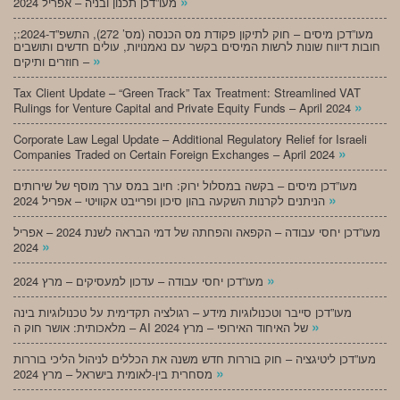
»
מעו”דכן תכנון ובניה – אפריל 2024
;מעו”דכן מיסים – חוק לתיקון פקודת מס הכנסה (מס’ 272), התשפ”ד-2024:
חובות דיווח שונות לרשות המיסים בקשר עם נאמנויות, עולים חדשים ותושבים
»
חוזרים ותיקים –
Tax Client Update – “Green Track” Tax Treatment: Streamlined VAT
»
Rulings for Venture Capital and Private Equity Funds – April 2024
Corporate Law Legal Update – Additional Regulatory Relief for Israeli
»
Companies Traded on Certain Foreign Exchanges – April 2024
מעו”דכן מיסים – בקשה במסלול ירוק: חיוב במס ערך מוסף של שירותים
»
הניתנים לקרנות השקעה בהון סיכון ופרייבט אקוויטי – אפריל 2024
מעו”דכן יחסי עבודה – הקפאה והפחתה של דמי הבראה לשנת 2024 – אפריל
»
2024
»
מעו”דכן יחסי עבודה – עדכון למעסיקים – מרץ 2024
מעו”דכן סייבר וטכנולוגיות מידע – רגולציה תקדימית על טכנולוגיות בינה
»
מלאכותית: אושר חוק ה – AI של האיחוד האירופי – מרץ 2024
מעו”דכן ליטיגציה – חוק בוררות חדש משנה את הכללים לניהול הליכי בוררות
»
מסחרית בין-לאומית בישראל – מרץ 2024