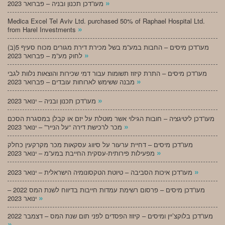
»
מעו”דכן תכנון ובניה – פברואר 2023
Medica Excel Tel Aviv Ltd. purchased 50% of Raphael Hospital Ltd.
»
from Harel Investments
מעו”דכן מיסים – החבות במע”מ בשל מכירת דירת מגורים מכוח סעיף 5(ב)
»
לחוק מע”מ – פברואר 2023
מעו”דכן מיסים – התרת קיזוז תשומות עבור דמי שכירות והוצאות נלוות לגבי
»
מבנה ששימש לארוחות עובדים – פברואר 2023
»
מעו”דכן תכנון ובניה – ינואר 2023
מעו”דכן ליטיגציה – חובות הגילוי אשר מוטלת על יזם או קבלן במסגרת הסכם
»
מכר לרכישת דירה “על הנייר” – ינואר 2023
מעו”דכן מיסים – דחיית ערעור על סיווג עסקאות מכר מקרקעין כחלק
»
מפעילות פירותית-עסקית החייבת במע”מ – ינואר 2023
»
מעו”דכן איכות הסביבה – טיוטת הטקסונומיה הישראלית – ינואר 2023
מעו”דכן מיסים – פרסום רשימת עמדות חייבות בדיווח לשנת המס 2022 –
»
ינואר 2023
מעו”דכן בלוקצ’יין ומיסים – קיזוז הפסדים לפני תום שנת המס – דצמבר 2022
»