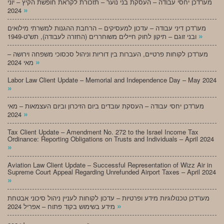
מעו”דכן יחסי עבודה – העסקת בני נוער – תזכורת לקראת חופשת הקיץ – יוני
»
2024
מעו”דכן דיני עבודה – עדכון למעסיקים – הרחבת ההגנות למשרתי מילואים
»
ובני זוגם – תיקון לחוק חיילים משוחררים (החזרה לעבודה), תש”ט-1949
מעו”דכן לקוחות פרטיים, העברות בין דוריות וניהול סכסוכי משפחה וירושה –
»
מאי 2024
Labor Law Client Update – Memorial and Independence Day – May 2024
»
מעו”דכן יחסי עבודה – העסקת עובדים ביום הזיכרון וביום העצמאות – מאי
»
2024
Tax Client Update – Amendment No. 272 to the Israel Income Tax
Ordinance: Reporting Obligations on Trusts and Individuals – April 2024
»
Aviation Law Client Update – Successful Representation of Wizz Air in
Supreme Court Appeal Regarding Unrefunded Airport Taxes – April 2024
»
מעו”דכן טכנולוגיות מידע ופרטיות – עדכון לקוחות לעניין ניהול סיכוני אבטחת
»
מידע בשימוש בקוד פתוח – אפריל 2024