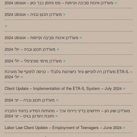
»
מעו”דכן איכות סביבה וקיימות – מס פחמן כבר כאן – אוגוסט 2024
»
מעו”דכן תכנון ובניה – אוגוסט 2024
»
»
מעו”דכן איכות סביבה וקיימות – אוגוסט 2024
»
מעו”דכן תכנון ובניה – יולי 2024
»
מעו”דכן מיסוי מוניציפלי – יולי 2024
מעו”דכן רה-לוקיישן וניוד כישרונות גלובלי – כניסה לתוקף של מערכת ETA-IL –
»
יולי 2024
»
Client Update – Implementation of the ETA-IL System – July 2024
»
מעו”דכן תכנון ובניה – יוני 2024
מעו”דכן שוק הון – חידושים בדיני ניירות ערך – מהותיות המידע בדווחי החברה
»
וחובת העדכון בגינו – יוני 2024
»
Labor Law Client Update – Employment of Teenagers – June 2024