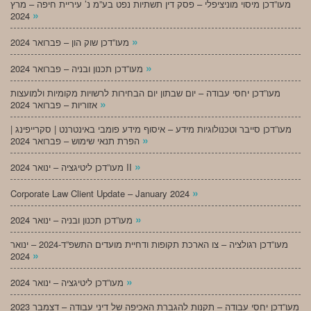
מעו”דכן מיסוי מוניציפלי – פסק דין תשתיות נפט בע”מ נ’ עיריית חיפה – מרץ
»
2024
»
מעו”דכן שוק הון – פברואר 2024
»
מעו”דכן תכנון ובניה – פברואר 2024
מעו”דכן יחסי עבודה – יום שבתון יום הבחירות לרשויות מקומיות ולמועצות
»
אזוריות – פברואר 2024
מעו”דכן סייבר וטכנולוגיות מידע – איסוף מידע פומבי באינטרנט | סקרייפינג |
»
הפרת תנאי שימוש – פברואר 2024
»
מעו”דכן ליטיגציה – ינואר 2024 II
»
Corporate Law Client Update – January 2024
»
מעו”דכן תכנון ובניה – ינואר 2024
מעו”דכן רגולציה – צו הארכת תקופות ודחיית מועדים התשפ”ד-2024 – ינואר
»
2024
»
מעו”דכן ליטיגציה – ינואר 2024
מעו”דכן יחסי עבודה – תקנות להגברת האכיפה של דיני עבודה – דצמבר 2023