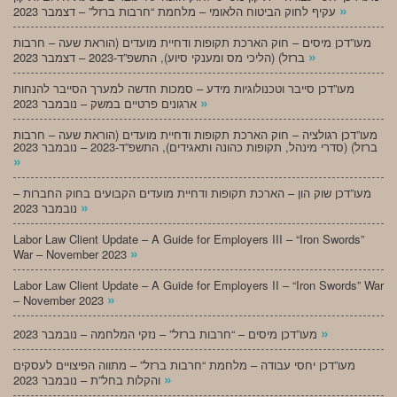
»
עקיף לחוק הביטוח הלאומי – מלחמת “חרבות ברזל” – דצמבר 2023
מעו”דכן מיסים – חוק הארכת תקופות ודחיית מועדים (הוראת שעה – חרבות
»
ברזל) (הליכי מס ומענקי סיוע), התשפ”ד-2023 – דצמבר 2023
מעו”דכן סייבר וטכנולוגיות מידע – סמכות חדשה למערך הסייבר להנחות
»
ארגונים פרטיים במשק – נובמבר 2023
מעו”דכן רגולציה – חוק הארכת תקופות ודחיית מועדים (הוראת שעה – חרבות
ברזל) (סדרי מינהל, תקופות כהונה ותאגידים), התשפ”ד-2023 – נובמבר 2023
»
מעו”דכן שוק הון – הארכת תקופות ודחיית מועדים הקבועים בחוק החברות –
»
נובמבר 2023
Labor Law Client Update – A Guide for Employers III – “Iron Swords”
»
War – November 2023
Labor Law Client Update – A Guide for Employers II – “Iron Swords” War
»
– November 2023
»
מעו”דכן מיסים – “חרבות ברזל” – נזקי המלחמה – נובמבר 2023
מעו”דכן יחסי עבודה – מלחמת “חרבות ברזל” – מתווה הפיצויים לעסקים
»
והקלות בחל”ת – נובמבר 2023