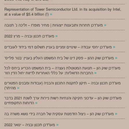
Representation of Tower Semiconductor Ltd. in its acquisition by Intel,
»
at a value of $5.4 billion (!)
»
מעו”דכן תחרות ותובענות ייצוגיות | מחיר מופרז – זליכה נ’ תנובה
»
מעו”דכן תכנון ובניה – מרץ 2022
»
מעו”דכן יחסי עבודה – שינויים זמניים בעניין תשלום דמי בידוד לעובדים
»
‘מעו”דכן שוק ההון – פסק דינו של בית המשפט העליון בעניין ‘בטר פלייס
מעו”דכן שוק הון – תנועת המטוטלת נעצרה – בית המשפט הכריע ביחס לכל
»
החברות הדואליות: על כללי האחריות לדיווח יחול הדין הזר
מעו”דכן תכנון ובניה – תיקון לתקנות התכנון והבניה (עבודות ומבנים הפטורים
»
מהיתר)
מעו”דכן שוק הון – עדכוני חקיקה והנחיות רשות ניירות ערך לשנת 2021 בדבר
»
הדוחות התקופתיים
»
מעו”דכן שוק הון – ניצול הזדמנות עסקית של חברה בידי נושא משרה בה
»
מעו”דכן תכנון ובניה – ינואר 2022