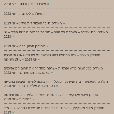
»
מעו”דכן תכנון ובניה – יולי 2023
»
מעו”דכן ליטיגציה – יוני 2023
»
מעו”דכן סייבר וטכנולוגיות מידע – יוני 2023
מעו”דכן יחסי עבודה – העסקת בני נוער – תזכורת לקראת חופשת הקיץ – יוני
»
2023
»
מעו”דכן תכנון ובניה – יוני 2023
מעו”דכן תעופה – בית המשפט דחה תובענה ייצוגית שהוגשה נגד חברת
»
השילוח DHL – יוני 2023
מעו”דכן טכנולוגיות מידע ופרטיות – צרפת מסדירה את תחום המשפיענים
»
באמצעות חוק תקדימי – יוני 2023
מעו”דכן ליטיגציה – בית המשפט הכלכלי דחה בקשה להיתר המצאה בתביעה
»
בסך של כ-2 מיליארד ש”ח – יוני 2023
מעו”דכן מיסוי מקרקעין – חוק ההסדרים אושר במליאת הכנסת ופורסם
»
ברשומות – יוני 2023
מעו”דכן מיסוי מקרקעין – הארכת תוקף הטבות מס שבח בתמ”א 38 – מאי
»
2023