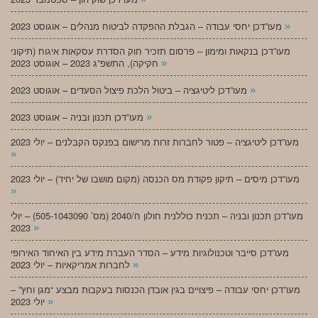
»
מעו”דכן יחסי עבודה – הגבלת ההפקדה לביטוח מנהלים – אוגוסט 2023
מעו”דכן בנקאות ומימון – פרסום תזכיר חוק הסדרת עסקאות איגוח (תיקוני
»
חקיקה), התשפ”ג 2023 – אוגוסט 2023
»
מעו”דכן ליטיגציה – ביטול הלכת פיצול הסעדים – אוגוסט 2023
»
מעו”דכן תכנון ובניה – אוגוסט 2023
מעו”דכן ליטיגציה – פטור לחברות זרות מרישום בפנקס הקבלנים – יולי 2023
»
מעו”דכן מיסים – תיקון פקודת מס הכנסה (מקום מושבו של יחיד) – יולי 2023
»
מעו”דכן תכנון ובניה – תכנית כוללנית חולון ח/2040 (מס’ 505-1043090) – יולי
»
2023
מעו”דכן סייבר וטכנולוגיות מידע – הסדר העברת מידע בין האיחוד האירופי
»
לחברות אמריקאיות – יולי 2023
מעו”דכן יחסי עבודה – פיצויים בגין אובדן הכנסות בעקבות מבצע “מגן וחץ” –
»
יולי 2023