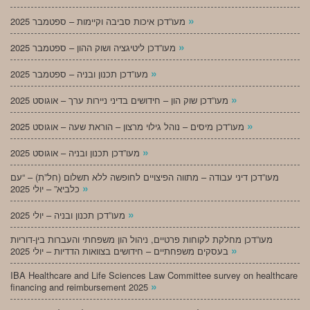
»
מעו”דכן איכות סביבה וקיימות – ספטמבר 2025
»
מעו”דכן ליטיגציה ושוק ההון – ספטמבר 2025
»
מעו”דכן תכנון ובניה – ספטמבר 2025
»
מעו”דכן שוק הון – חידושים בדיני ניירות ערך – אוגוסט 2025
»
מעו”דכן מיסים – נוהל גילוי מרצון – הוראת שעה – אוגוסט 2025
»
מעו”דכן תכנון ובניה – אוגוסט 2025
מעו”דכן דיני עבודה – מתווה הפיצויים לחופשה ללא תשלום (חל”ת) – “עם
»
כלביא” – יולי 2025
»
מעו”דכן תכנון ובניה – יולי 2025
מעו”דכן מחלקת לקוחות פרטיים, ניהול הון משפחתי והעברות בין-דוריות
»
בעסקים משפחתיים – חידושים בצוואות הדדיות – יולי 2025
IBA Healthcare and Life Sciences Law Committee survey on healthcare
»
financing and reimbursement 2025