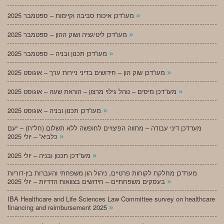
»
מעו”דכן איכות סביבה וקיימות – ספטמבר 2025
»
מעו”דכן ליטיגציה ושוק ההון – ספטמבר 2025
»
מעו”דכן תכנון ובניה – ספטמבר 2025
»
מעו”דכן שוק הון – חידושים בדיני ניירות ערך – אוגוסט 2025
»
מעו”דכן מיסים – נוהל גילוי מרצון – הוראת שעה – אוגוסט 2025
»
מעו”דכן תכנון ובניה – אוגוסט 2025
מעו”דכן דיני עבודה – מתווה הפיצויים לחופשה ללא תשלום (חל”ת) – “עם
»
כלביא” – יולי 2025
»
מעו”דכן תכנון ובניה – יולי 2025
מעו”דכן מחלקת לקוחות פרטיים, ניהול הון משפחתי והעברות בין-דוריות
»
בעסקים משפחתיים – חידושים בצוואות הדדיות – יולי 2025
IBA Healthcare and Life Sciences Law Committee survey on healthcare
»
financing and reimbursement 2025