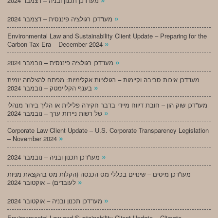
מעו”דכן תכנון ובניה – דצמבר 2024
»
מעו”דכן רגולציה פיננסית – דצמבר 2024
Environmental Law and Sustainability Client Update – Preparing for the
»
Carbon Tax Era – December 2024
»
מעו”דכן רגולציה פיננסית – נובמבר 2024
מעו”דכן איכות סביבה וקיימות – רגולציות אקלימיות: מפתח להצלחה יזמית
»
בענף הקליימטק – נובמבר 2024
מעו”דכן שוק הון – חובת דיווח מיידי בדבר חקירה פלילית או הליך בירור מנהלי
»
של רשות ניירות ערך – נובמבר 2024
Corporate Law Client Update – U.S. Corporate Transparency Legislation
»
– November 2024
»
מעו”דכן תכנון ובניה – נובמבר 2024
מעו”דכן מיסים – שינויים בכללי מס הכנסה (הקלות מס בהקצאת מניות
»
לעובדים) – אוקטובר 2024
»
מעו”דכן תכנון ובניה – אוקטובר 2024
Environmental Law and Sustainability Client Update – Climate