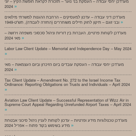
מעו”דכן יחסי עבודה – העסקת בני נוער – תזכורת לקראת חופשת הקיץ – יוני
»
2024
מעו”דכן דיני עבודה – עדכון למעסיקים – הרחבת ההגנות למשרתי מילואים
»
ובני זוגם – תיקון לחוק חיילים משוחררים (החזרה לעבודה), תש”ט-1949
מעו”דכן לקוחות פרטיים, העברות בין דוריות וניהול סכסוכי משפחה וירושה –
»
מאי 2024
Labor Law Client Update – Memorial and Independence Day – May 2024
»
מעו”דכן יחסי עבודה – העסקת עובדים ביום הזיכרון וביום העצמאות – מאי
»
2024
Tax Client Update – Amendment No. 272 to the Israel Income Tax
Ordinance: Reporting Obligations on Trusts and Individuals – April 2024
»
Aviation Law Client Update – Successful Representation of Wizz Air in
Supreme Court Appeal Regarding Unrefunded Airport Taxes – April 2024
»
מעו”דכן טכנולוגיות מידע ופרטיות – עדכון לקוחות לעניין ניהול סיכוני אבטחת
»
מידע בשימוש בקוד פתוח – אפריל 2024