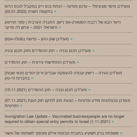
מעו”דכן מיסוי מוניציפלי – עדכון פסיקה – הנחת נכס ריק במקביל לנכס הרוס
»
בתקופה השניה (03.01.2022)
היעד הבא של רכבת הסטארט-אפ ניישן: החברה הערבית | ספר ההייטק
»
הישראלי 2021 – עיתון דה מרקר
»
מעו”דכן שוק ההון – פרשת נסטלה-אסם
»
מעו”דכן תכנון ובניה – חוק ההסדרים וחוק תכנון ובניה
»
מעו”דכן התחדשות עירונית – חוק ההסדרים
מעו”דכן הגירה – רישיון עבודה להעסקת עובדים זרים יהודים (זכאי שבות)
»
בחברות היי-טק
»
מעו”דכן תכנון ובניה – חוק ההסדרים (15.11.2021)
(07.11.2021) מעודכן טכנולוגיות מידע ופרטיות – הצעת חוק לתיקון חוק הגנת
»
הפרטיות
Immigration Law Update – Vaccinated businesspeople are no longer
»
required to obtain special entry permits to Israel (1.11.2021)
»
משפחת ברק תשקיע בחברת הביטוח איילון ותהפוך לשותפה של ווישור