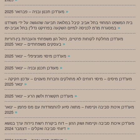
»
מעו”דכן תכנון ובניה – פברואר 2025
בית המשפט המחוזי בתל אביב קיבל במלואה תביעה שהוגשה על ידי משרדנו
»
במסגרת מו”מ לכניסה למיזם השקעה בפרויקט נדל”ן בתל אביב-יפו
מעו”דכן מחלקת לקוחות פרטיים, ניהול הון משפחתי והעברות בין-דוריות
»
בעסקים משפחתיים – ינואר 2025
»
מעו”דכן מיסוי מוניציפלי – ינואר 2025
»
מעודכן תכנון ובניה – ינואר 2025
מעו”דכן מיסים – מיסוי רווחים לא מחולקים וחברות מעטים – עדכון חקיקה –
»
ינואר 2025
»
מעו”דכן תקשורת ולשון הרע – ינואר 2025
מעו”דכן איכות סביבה וקיימות – מתווה סיוע להתמודדות עם מס פחמן – ינואר
»
2025
מעו”דכן איכות סביבה וקיימות ושוק ההון – דוח ביקורת רשות ניירות ערך בנושא
»
דיווחי סביבה ואקלים – דצמבר 2024
»