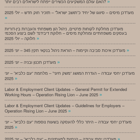
»
האם עולם המשקיעים הכשירים ייפתח לישראלים רבים יותר?
מעו”דכן מיסים – סיווגו של יחיד כ”תושב ישראל” – תזכיר חוק חדש – יולי 2025
»
מעו”דכן מחלקת לקוחות פרטיים, ניהול הון משפחתי והעברות בין-דוריות
בעסקים משפחתיים ומחלקת מיסים – חלוקת דיבידנד לשם ביצוע הסכמי
»
חלוקה – יולי 2025
»
מעו”דכן איכות סביבה וקיימות – הוראת ניהול בנקאי תקין 345 – יוני 2025
»
מעו”דכן תכנון ובניה – יוני 2025
מעו”דכן יחסי עבודה – הגדרת המושג “משק חיוני” – מלחמת “עם כלביא” – יוני
»
2025
Labor & Employment Client Updates – General Permit for Extended
»
Working Hours – Operation Rising Lion – June 2025
Labor & Employment Client Updates – Guidelines for Employers –
»
Operation Rising Lion – June 2025
מעו”דכן יחסי עבודה – היתר כללי להעסקה בשעות נוספות “עם כלביא” – יוני
»
2025
»
מעו”דכן יחסי עבודה – הנחיות למעסיקים – “עם כלביא” – יוני 2025