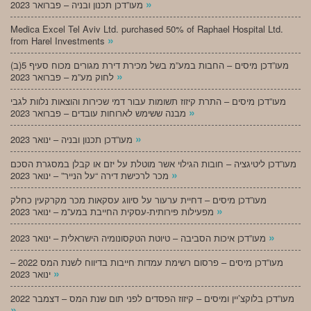
»
מעו”דכן תכנון ובניה – פברואר 2023
Medica Excel Tel Aviv Ltd. purchased 50% of Raphael Hospital Ltd.
»
from Harel Investments
מעו”דכן מיסים – החבות במע”מ בשל מכירת דירת מגורים מכוח סעיף 5(ב)
»
לחוק מע”מ – פברואר 2023
מעו”דכן מיסים – התרת קיזוז תשומות עבור דמי שכירות והוצאות נלוות לגבי
»
מבנה ששימש לארוחות עובדים – פברואר 2023
»
מעו”דכן תכנון ובניה – ינואר 2023
מעו”דכן ליטיגציה – חובות הגילוי אשר מוטלת על יזם או קבלן במסגרת הסכם
»
מכר לרכישת דירה “על הנייר” – ינואר 2023
מעו”דכן מיסים – דחיית ערעור על סיווג עסקאות מכר מקרקעין כחלק
»
מפעילות פירותית-עסקית החייבת במע”מ – ינואר 2023
»
מעו”דכן איכות הסביבה – טיוטת הטקסונומיה הישראלית – ינואר 2023
מעו”דכן מיסים – פרסום רשימת עמדות חייבות בדיווח לשנת המס 2022 –
»
ינואר 2023
מעו”דכן בלוקצ’יין ומיסים – קיזוז הפסדים לפני תום שנת המס – דצמבר 2022
»