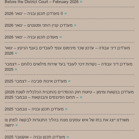
»
Before the District Court – February 2026
»
מעו”דכן תכנון ובניה – ינואר 2026 II
»
מעו”דכן קניין רוחני ופטנטים – ינואר 2026
»
מעודכן תכנון ובניה – ינואר 2026
מעו”דכן דיני עבודה – עדכון שכר מינימום ענפי לעובדים בענף הניקיון – ינואר
»
2026
מעו”דכן דיני עבודה – נקודות זיכוי לעובד בעד שירות מילואים כלוחם – דצמבר
»
2025
»
מעו”דכן איכות סביבה – דצמבר 2025
מעו”דכן בנקאות ומימון – טיוטת חוק ההסדרים (התכנית הכלכלית לשנת 2026)
»
– תחום הפיננסים והבנקאות – נובמבר 2025
»
מעו”דכן תכנון ובניה – נובמבר 2025
משרדנו ייצג את בתו של איש עסקים מנוח בהליך התנגדות לבקשה למתן צו
»
ירושה
»
מעו”דכן תכנון ובניה – אוקטובר 2025