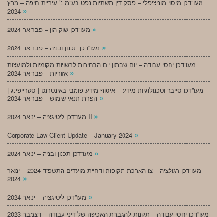
מעו”דכן מיסוי מוניציפלי – פסק דין תשתיות נפט בע”מ נ’ עיריית חיפה – מרץ
»
2024
»
מעו”דכן שוק הון – פברואר 2024
»
מעו”דכן תכנון ובניה – פברואר 2024
מעו”דכן יחסי עבודה – יום שבתון יום הבחירות לרשויות מקומיות ולמועצות
»
אזוריות – פברואר 2024
מעו”דכן סייבר וטכנולוגיות מידע – איסוף מידע פומבי באינטרנט | סקרייפינג |
»
הפרת תנאי שימוש – פברואר 2024
»
מעו”דכן ליטיגציה – ינואר 2024 II
»
Corporate Law Client Update – January 2024
»
מעו”דכן תכנון ובניה – ינואר 2024
מעו”דכן רגולציה – צו הארכת תקופות ודחיית מועדים התשפ”ד-2024 – ינואר
»
2024
»
מעו”דכן ליטיגציה – ינואר 2024
מעו”דכן יחסי עבודה – תקנות להגברת האכיפה של דיני עבודה – דצמבר 2023