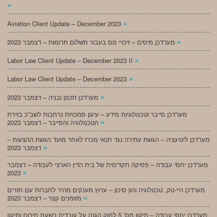
»
»
Aviation Client Update – December 2023
»
מעו”דכן מיסים – זיכויי מס בעבור תשלום תרומות – דצמבר 2023
»
Labor Law Client Update – December 2023 II
»
Labor Law Client Update – December 2023
»
מעו”דכן תכנון ובניה – דצמבר 2023
מעו”דכן סייבר וטכנולוגיות מידע – עיגון סמכויות נרחבות לשב”כ בזירת
»
הטכנולוגיה והסייבר – דצמבר 2023
מעו”דכן ליטיגציה – הגשת עתירה נגד תנאי מכרז לאחר מועד הגשת ההצעות –
»
דצמבר 2023
מעו”דכן יחסי עבודה – פסיקה תקדימית של בית הדין הארצי לעבודה – דצמבר
»
2023
מעו”דכן היי-טק, טכנולוגיה והון סיכון – ערוץ מענקים מהיר לחברות עם תזרים
»
מזומנים קצר – דצמבר 2023
מעו”דכן יחסי עבודה – תיקון מס’ 5 לחוק הגנה על עובדים בשעת חירום ותיקון