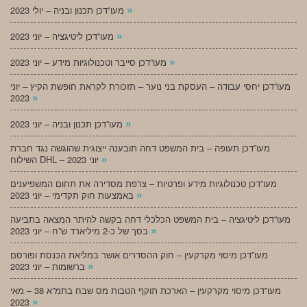
»
מעו”דכן תכנון ובניה – יולי 2023
»
מעו”דכן ליטיגציה – יוני 2023
»
מעו”דכן סייבר וטכנולוגיות מידע – יוני 2023
מעו”דכן יחסי עבודה – העסקת בני נוער – תזכורת לקראת חופשת הקיץ – יוני
»
2023
»
מעו”דכן תכנון ובניה – יוני 2023
מעו”דכן תעופה – בית המשפט דחה תובענה ייצוגית שהוגשה נגד חברת
»
השילוח DHL – יוני 2023
מעו”דכן טכנולוגיות מידע ופרטיות – צרפת מסדירה את תחום המשפיענים
»
באמצעות חוק תקדימי – יוני 2023
מעו”דכן ליטיגציה – בית המשפט הכלכלי דחה בקשה להיתר המצאה בתביעה
»
בסך של כ-2 מיליארד ש”ח – יוני 2023
מעו”דכן מיסוי מקרקעין – חוק ההסדרים אושר במליאת הכנסת ופורסם
»
ברשומות – יוני 2023
מעו”דכן מיסוי מקרקעין – הארכת תוקף הטבות מס שבח בתמ”א 38 – מאי
»
2023