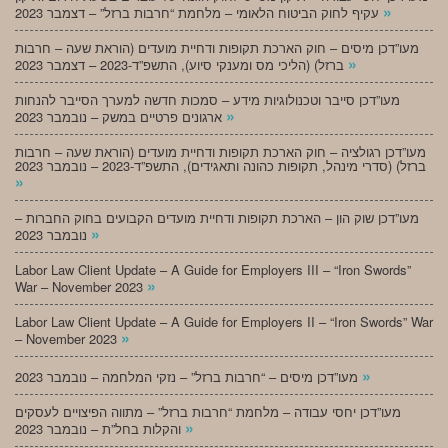
»
עקיף לחוק הביטוח הלאומי – מלחמת “חרבות ברזל” – דצמבר 2023
מעו”דכן מיסים – חוק הארכת תקופות ודחיית מועדים (הוראת שעה – חרבות
»
ברזל) (הליכי מס ומענקי סיוע), התשפ”ד-2023 – דצמבר 2023
מעו”דכן סייבר וטכנולוגיות מידע – סמכות חדשה למערך הסייבר להנחות
»
ארגונים פרטיים במשק – נובמבר 2023
מעו”דכן רגולציה – חוק הארכת תקופות ודחיית מועדים (הוראת שעה – חרבות
ברזל) (סדרי מינהל, תקופות כהונה ותאגידים), התשפ”ד-2023 – נובמבר 2023
»
מעו”דכן שוק הון – הארכת תקופות ודחיית מועדים הקבועים בחוק החברות –
»
נובמבר 2023
Labor Law Client Update – A Guide for Employers III – “Iron Swords”
»
War – November 2023
Labor Law Client Update – A Guide for Employers II – “Iron Swords” War
»
– November 2023
»
מעו”דכן מיסים – “חרבות ברזל” – נזקי המלחמה – נובמבר 2023
מעו”דכן יחסי עבודה – מלחמת “חרבות ברזל” – מתווה הפיצויים לעסקים
»
והקלות בחל”ת – נובמבר 2023