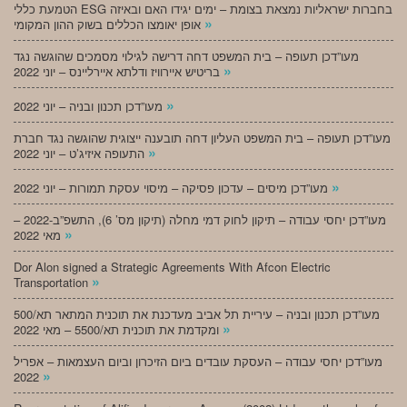
הטמעת כללי ESG בחברות ישראליות נמצאת בצומת – ימים יגידו האם ובאיזה
»
אופן יאומצו הכללים בשוק ההון המקומי
מעו”דכן תעופה – בית המשפט דחה דרישה לגילוי מסמכים שהוגשה נגד
»
בריטיש איירוויז ודלתא איירליינס – יוני 2022
»
מעו”דכן תכנון ובניה – יוני 2022
מעו”דכן תעופה – בית המשפט העליון דחה תובענה ייצוגית שהוגשה נגד חברת
»
התעופה איזיג’ט – יוני 2022
»
מעו”דכן מיסים – עדכון פסיקה – מיסוי עסקת תמורות – יוני 2022
מעו”דכן יחסי עבודה – תיקון לחוק דמי מחלה (תיקון מס’ 6), התשפ”ב-2022 –
»
מאי 2022
Dor Alon signed a Strategic Agreements With Afcon Electric
»
Transportation
מעו”דכן תכנון ובניה – עיריית תל אביב מעדכנת את תוכנית המתאר תא/500
»
ומקדמת את תוכנית תא/5500 – מאי 2022
מעו”דכן יחסי עבודה – העסקת עובדים ביום הזיכרון וביום העצמאות – אפריל
»
2022