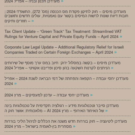
»
מעו”דכן תכנון ובניה – אפריל 2024
;מעו”דכן מיסים – חוק לתיקון פקודת מס הכנסה (מס’ 272), התשפ”ד-2024:
חובות דיווח שונות לרשות המיסים בקשר עם נאמנויות, עולים חדשים ותושבים
»
חוזרים ותיקים –
Tax Client Update – “Green Track” Tax Treatment: Streamlined VAT
»
Rulings for Venture Capital and Private Equity Funds – April 2024
Corporate Law Legal Update – Additional Regulatory Relief for Israeli
»
Companies Traded on Certain Foreign Exchanges – April 2024
מעו”דכן מיסים – בקשה במסלול ירוק: חיוב במס ערך מוסף של שירותים
»
הניתנים לקרנות השקעה בהון סיכון ופרייבט אקוויטי – אפריל 2024
מעו”דכן יחסי עבודה – הקפאה והפחתה של דמי הבראה לשנת 2024 – אפריל
»
2024
»
מעו”דכן יחסי עבודה – עדכון למעסיקים – מרץ 2024
מעו”דכן סייבר וטכנולוגיות מידע – רגולציה תקדימית על טכנולוגיות בינה
»
מלאכותית: אושר חוק ה – AI של האיחוד האירופי – מרץ 2024
מעו”דכן ליטיגציה – חוק בוררות חדש משנה את הכללים לניהול הליכי בוררות
»
מסחרית בין-לאומית בישראל – מרץ 2024