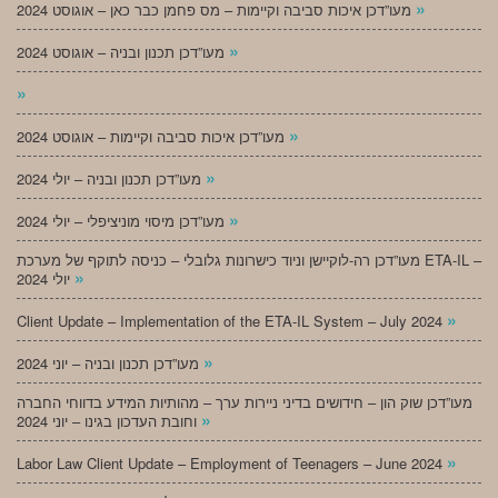
»
מעו”דכן איכות סביבה וקיימות – מס פחמן כבר כאן – אוגוסט 2024
»
מעו”דכן תכנון ובניה – אוגוסט 2024
»
»
מעו”דכן איכות סביבה וקיימות – אוגוסט 2024
»
מעו”דכן תכנון ובניה – יולי 2024
»
מעו”דכן מיסוי מוניציפלי – יולי 2024
מעו”דכן רה-לוקיישן וניוד כישרונות גלובלי – כניסה לתוקף של מערכת ETA-IL –
»
יולי 2024
»
Client Update – Implementation of the ETA-IL System – July 2024
»
מעו”דכן תכנון ובניה – יוני 2024
מעו”דכן שוק הון – חידושים בדיני ניירות ערך – מהותיות המידע בדווחי החברה
»
וחובת העדכון בגינו – יוני 2024
»
Labor Law Client Update – Employment of Teenagers – June 2024