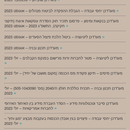
»
מעו”דכן יחסי עבודה – הגבלת ההפקדה לביטוח מנהלים – אוגוסט 2023
מעו”דכן בנקאות ומימון – פרסום תזכיר חוק הסדרת עסקאות איגוח (תיקוני
»
חקיקה), התשפ”ג 2023 – אוגוסט 2023
»
מעו”דכן ליטיגציה – ביטול הלכת פיצול הסעדים – אוגוסט 2023
»
מעו”דכן תכנון ובניה – אוגוסט 2023
מעו”דכן ליטיגציה – פטור לחברות זרות מרישום בפנקס הקבלנים – יולי 2023
»
מעו”דכן מיסים – תיקון פקודת מס הכנסה (מקום מושבו של יחיד) – יולי 2023
»
מעו”דכן תכנון ובניה – תכנית כוללנית חולון ח/2040 (מס’ 505-1043090) – יולי
»
2023
מעו”דכן סייבר וטכנולוגיות מידע – הסדר העברת מידע בין האיחוד האירופי
»
לחברות אמריקאיות – יולי 2023
מעו”דכן יחסי עבודה – פיצויים בגין אובדן הכנסות בעקבות מבצע “מגן וחץ” –
»
יולי 2023