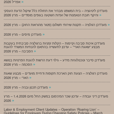
»
אפריל 2026
מעו”דכן ליטיגציה – בית המשפט מבהיר את תחולת כלל שיקול הדעת העסקי
»
והיקף חובת הנאמנות של ועדות השקעה בגופים מוסדיים – מרץ 2026
»
מעו”דכן רגולציה – תקנות שירותי תשלום (פטור מהוראות החוק) – מרץ 2026
»
מעו”דכן מיסים – מרץ 2026
מעו”דכן איכות סביבה וקיימות – הקלות זמניות ברגולציה סביבתית בעקבות
מבצע “שאגת הארי” – עדכון לתעשייה בהתאם להנחיות המשרד להגנת
»
הסביבה – מרץ 2026
מעו”דכן סייבר וטכנולוגיות מידע – גילוי דעת הרשות להגנת הפרטיות בנושא
»
הסכמה – מרץ 2026
מעו”דכן רגולציה – הצעת חוק הארכת תקופות ודחיית מועדים – מבצע שאגת
»
הארי – מרץ 2026
»
מעו”דכן תכנון ובניה – מרץ 2026
מעו”דכן דיני עבודה – עדכון שכר המינימום במשק החל מיום 1.4.2026 – מרץ
»
2026
Labor & Employment Client Updates – Operation ‘Roaring Lion’ –
Guidelines for Employers During Changing Safety Policies – March