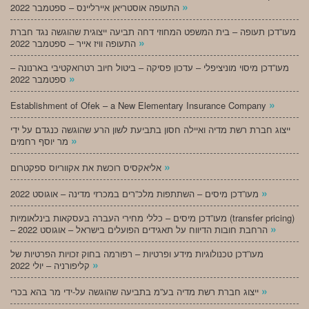
»
התעופה אוסטריאן איירליינס – ספטמבר 2022
מעו”דכן תעופה – בית המשפט המחוזי דחה תביעה ייצוגית שהוגשה נגד חברת
»
התעופה וויז אייר – ספטמבר 2022
מעו”דכן מיסוי מוניציפלי – עדכון פסיקה – ביטול חיוב רטרואקטיבי בארנונה –
»
ספטמבר 2022
»
Establishment of Ofek – a New Elementary Insurance Company
ייצוג חברת רשת מדיה ואיילה חסון בתביעת לשון הרע שהוגשה כנגדם על ידי
»
מר יוסף רחמים
»
אליאקסיס רוכשת את אקווריוס ספקטרום
»
מעו”דכן מיסים – השתתפות מלכ”רים במכרזי מדינה – אוגוסט 2022
מעו”דכן מיסים – כללי מחירי העברה בעסקאות בינלאומיות (transfer pricing)
»
– הרחבת חובות הדיווח על תאגידים הפועלים בישראל – אוגוסט 2022
מעו”דכן טכנולוגיות מידע ופרטיות – רפורמה בחוק זכויות הפרטיות של
»
קליפורניה – יולי 2022
»
ייצוג חברת רשת מדיה בע”מ בתביעה שהוגשה על-ידי מר בהא בכרי