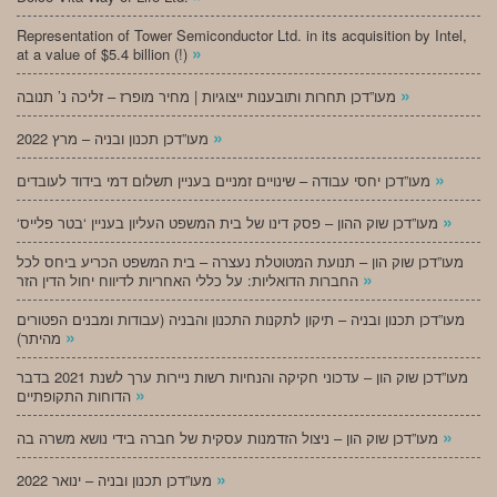
Representation of Tower Semiconductor Ltd. in its acquisition by Intel,
»
at a value of $5.4 billion (!)
»
מעו”דכן תחרות ותובענות ייצוגיות | מחיר מופרז – זליכה נ’ תנובה
»
מעו”דכן תכנון ובניה – מרץ 2022
»
מעו”דכן יחסי עבודה – שינויים זמניים בעניין תשלום דמי בידוד לעובדים
»
‘מעו”דכן שוק ההון – פסק דינו של בית המשפט העליון בעניין ‘בטר פלייס
מעו”דכן שוק הון – תנועת המטוטלת נעצרה – בית המשפט הכריע ביחס לכל
»
החברות הדואליות: על כללי האחריות לדיווח יחול הדין הזר
מעו”דכן תכנון ובניה – תיקון לתקנות התכנון והבניה (עבודות ומבנים הפטורים
»
מהיתר)
מעו”דכן שוק הון – עדכוני חקיקה והנחיות רשות ניירות ערך לשנת 2021 בדבר
»
הדוחות התקופתיים
»
מעו”דכן שוק הון – ניצול הזדמנות עסקית של חברה בידי נושא משרה בה
»
מעו”דכן תכנון ובניה – ינואר 2022