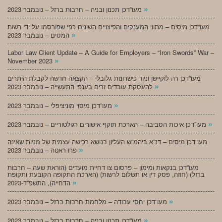
»
מעו”דכן תכנון ובניה – חרבות ברזל – נובמבר 2023
מעו”דכן מיסים – מתווי המענקים והפיצויים השונים כפי שפורסמו על ידי רשות
»
המסים – נובמבר 2023
Labor Law Client Update – A Guide for Employers – “Iron Swords” War –
»
November 2023
מעו”דכן רה-לוקיישן וניוד כישרונות גלובלי – הקצאה חדשה לקבלת היתרים
»
להעסקת עובדים זרים בענפי התעשייה – נובמבר 2023
»
מעו”דכן מיסוי מוניציפלי – נובמבר 2023
»
מעו”דכן איכות הסביבה – הארכת תוקף אישורים רגולטוריים – נובמבר 2023
מעו”דכן מיסים – דנ”א ביהמ”ש העליון בנושא רכישה עצמית של מניות שאינה
»
פרו-ראטה – נובמבר 2023
מעו”דכן בנקאות ומימון – פרסום צו דחיית מועדים (הוראת שעה – חרבות
ברזל) (חוזה, פסק דין או תשלום לרשות) (הארכת התקופה הקובעת ותקופת
»
הדחייה), התשפ”ד-2023
»
מעו”דכן יחסי עבודה – מלחמת חרבות ברזל – נובמבר 2023
»
מעו”דכן תכנון ובניה – חרבות ברזל – נובמבר 2023