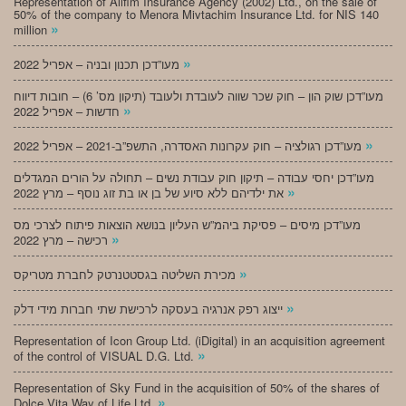
Representation of Alifim Insurance Agency (2002) Ltd., on the sale of
50% of the company to Menora Mivtachim Insurance Ltd. for NIS 140
»
million
»
מעו”דכן תכנון ובניה – אפריל 2022
מעו”דכן שוק הון – חוק שכר שווה לעובדת ולעובד (תיקון מס’ 6) – חובות דיווח
»
חדשות – אפריל 2022
»
מעו”דכן רגולציה – חוק עקרונות האסדרה, התשפ”ב-2021 – אפריל 2022
מעו”דכן יחסי עבודה – תיקון חוק עבודת נשים – תחולה על הורים המגדלים
»
את ילדיהם ללא סיוע של בן או בת זוג נוסף – מרץ 2022
מעו”דכן מיסים – פסיקת ביהמ”ש העליון בנושא הוצאות פיתוח לצרכי מס
»
רכישה – מרץ 2022
»
מכירת השליטה בגסטטנרטק לחברת מטריקס
»
ייצוג רפק אנרגיה בעסקה לרכישת שתי חברות מידי דלק
Representation of Icon Group Ltd. (iDigital) in an acquisition agreement
»
of the control of VISUAL D.G. Ltd.
Representation of Sky Fund in the acquisition of 50% of the shares of
»
Dolce Vita Way of Life Ltd.