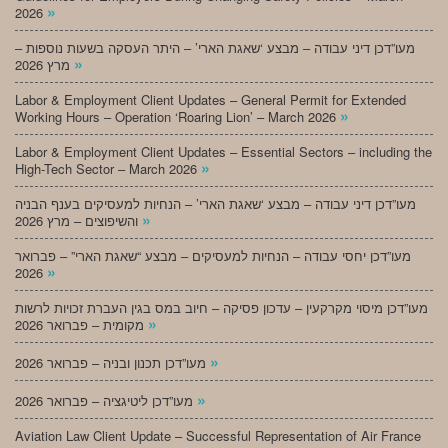
»
2026
מעו”דכן דיני עבודה – מבצע ‘שאגת הארי’ – היתר העסקה בשעות נוספות –
»
מרץ 2026
Labor & Employment Client Updates – General Permit for Extended
»
Working Hours – Operation ‘Roaring Lion’ – March 2026
Labor & Employment Client Updates – Essential Sectors – including the
»
High-Tech Sector – March 2026
מעו”דכן דיני עבודה – מבצע ‘שאגת הארי’ – הנחיות למעסיקים בענף הבניה
»
והשיפוצים – מרץ 2026
מעו”דכן יחסי עבודה – הנחיות למעסיקים – מבצע “שאגת הארי” – פברואר
»
2026
מעו”דכן מיסוי מקרקעין – עדכון פסיקה – חיוב במס בגין העברת זכויות לרשות
»
מקומית – פברואר 2026
»
מעו”דכן תכנון ובניה – פברואר 2026
»
מעו”דכן ליטיגציה – פברואר 2026
Aviation Law Client Update – Successful Representation of Air France