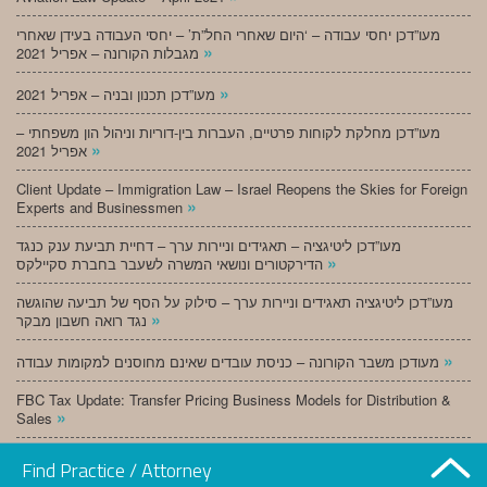
מעו”דכן יחסי עבודה – ‘היום שאחרי החל”ת’ – יחסי העבודה בעידן שאחרי
»
מגבלות הקורונה – אפריל 2021
»
מעו”דכן תכנון ובניה – אפריל 2021
מעו”דכן מחלקת לקוחות פרטיים, העברות בין-דוריות וניהול הון משפחתי –
»
אפריל 2021
Client Update – Immigration Law – Israel Reopens the Skies for Foreign
»
Experts and Businessmen
מעו”דכן ליטיגציה – תאגידים וניירות ערך – דחיית תביעת ענק כנגד
»
הדירקטורים ונושאי המשרה לשעבר בחברת סקיילקס
מעו”דכן ליטיגציה תאגידים וניירות ערך – סילוק על הסף של תביעה שהוגשה
»
נגד רואה חשבון מבקר
»
מעודכן משבר הקורונה – כניסת עובדים שאינם מחוסנים למקומות עבודה
FBC Tax Update: Transfer Pricing Business Models for Distribution &
»
Sales
»
מעו”דכן תכנון ובניה – מרץ 2021
Find Practice / Attorney