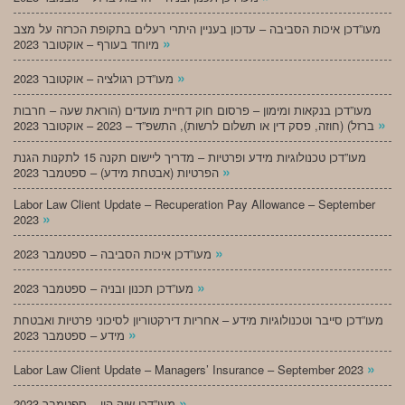
מעו”דכן איכות הסביבה – עדכון בעניין היתרי רעלים בתקופת הכרזה על מצב
»
מיוחד בעורף – אוקטובר 2023
»
מעו”דכן רגולציה – אוקטובר 2023
מעו”דכן בנקאות ומימון – פרסום חוק דחיית מועדים (הוראת שעה – חרבות
»
ברזל) (חוזה, פסק דין או תשלום לרשות), התשפ”ד – 2023 – אוקטובר 2023
מעו”דכן טכנולוגיות מידע ופרטיות – מדריך ליישום תקנה 15 לתקנות הגנת
»
הפרטיות (אבטחת מידע) – ספטמבר 2023
Labor Law Client Update – Recuperation Pay Allowance – September
»
2023
»
מעו”דכן איכות הסביבה – ספטמבר 2023
»
מעו”דכן תכנון ובניה – ספטמבר 2023
מעו”דכן סייבר וטכנולוגיות מידע – אחריות דירקטוריון לסיכוני פרטיות ואבטחת
»
מידע – ספטמבר 2023
»
Labor Law Client Update – Managers’ Insurance – September 2023
»
מעו”דכן שוק הון – ספטמבר 2023