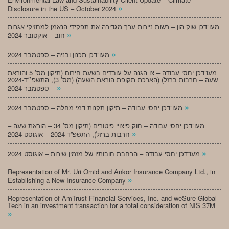
»
Disclosure in the US – October 2024
מעו”דכן שוק הון – רשות ניירות ערך מגדירה את תפקידי הנאמן למחזיקי אגרות
»
חוב – אוקטובר 2024
»
מעו”דכן תכנון ובניה – ספטמבר 2024
מעו”דכן יחסי עבודה – צו הגנה על עובדים בשעת חירום (תיקון מס’ 5 והוראת
שעה – חרבות ברזל) (הארכת תקופת הוראת השעה) (מס’ 3), התשפ״ד-2024
»
– ספטמבר 2024
»
מעו”דכן יחסי עבודה – תיקון תקנות דמי מחלה – ספטמבר 2024
מעו”דכן יחסי עבודה – חוק פיצויי פיטורים (תיקון מס’ 34 – הוראת שעה –
»
חרבות ברזל), התשפ”ד-2024 – אוגוסט 2024
»
מעו”דכן יחסי עבודה – הרחבת חובותיו של מזמין שירות – אוגוסט 2024
Representation of Mr. Uri Omid and Ankor Insurance Company Ltd., in
»
Establishing a New Insurance Company
Representation of AmTrust Financial Services, Inc. and weSure Global
Tech in an investment transaction for a total consideration of NIS 37M
»