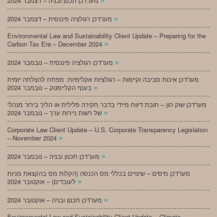
מעו”דכן תכנון ובניה – דצמבר 2024
»
מעו”דכן רגולציה פיננסית – דצמבר 2024
Environmental Law and Sustainability Client Update – Preparing for the
»
Carbon Tax Era – December 2024
»
מעו”דכן רגולציה פיננסית – נובמבר 2024
מעו”דכן איכות סביבה וקיימות – רגולציות אקלימיות: מפתח להצלחה יזמית
»
בענף הקליימטק – נובמבר 2024
מעו”דכן שוק הון – חובת דיווח מיידי בדבר חקירה פלילית או הליך בירור מנהלי
»
של רשות ניירות ערך – נובמבר 2024
Corporate Law Client Update – U.S. Corporate Transparency Legislation
»
– November 2024
»
מעו”דכן תכנון ובניה – נובמבר 2024
מעו”דכן מיסים – שינויים בכללי מס הכנסה (הקלות מס בהקצאת מניות
»
לעובדים) – אוקטובר 2024
»
מעו”דכן תכנון ובניה – אוקטובר 2024
Environmental Law and Sustainability Client Update – Climate