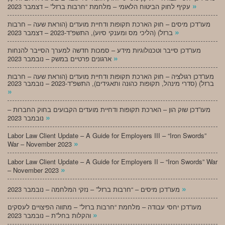
»
עקיף לחוק הביטוח הלאומי – מלחמת “חרבות ברזל” – דצמבר 2023
מעו”דכן מיסים – חוק הארכת תקופות ודחיית מועדים (הוראת שעה – חרבות
»
ברזל) (הליכי מס ומענקי סיוע), התשפ”ד-2023 – דצמבר 2023
מעו”דכן סייבר וטכנולוגיות מידע – סמכות חדשה למערך הסייבר להנחות
»
ארגונים פרטיים במשק – נובמבר 2023
מעו”דכן רגולציה – חוק הארכת תקופות ודחיית מועדים (הוראת שעה – חרבות
ברזל) (סדרי מינהל, תקופות כהונה ותאגידים), התשפ”ד-2023 – נובמבר 2023
»
מעו”דכן שוק הון – הארכת תקופות ודחיית מועדים הקבועים בחוק החברות –
»
נובמבר 2023
Labor Law Client Update – A Guide for Employers III – “Iron Swords”
»
War – November 2023
Labor Law Client Update – A Guide for Employers II – “Iron Swords” War
»
– November 2023
»
מעו”דכן מיסים – “חרבות ברזל” – נזקי המלחמה – נובמבר 2023
מעו”דכן יחסי עבודה – מלחמת “חרבות ברזל” – מתווה הפיצויים לעסקים
»
והקלות בחל”ת – נובמבר 2023