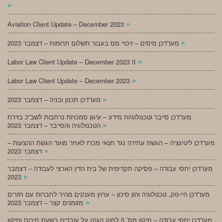
»
»
Aviation Client Update – December 2023
»
מעו”דכן מיסים – זיכויי מס בעבור תשלום תרומות – דצמבר 2023
»
Labor Law Client Update – December 2023 II
»
Labor Law Client Update – December 2023
»
מעו”דכן תכנון ובניה – דצמבר 2023
מעו”דכן סייבר וטכנולוגיות מידע – עיגון סמכויות נרחבות לשב”כ בזירת
»
הטכנולוגיה והסייבר – דצמבר 2023
מעו”דכן ליטיגציה – הגשת עתירה נגד תנאי מכרז לאחר מועד הגשת ההצעות –
»
דצמבר 2023
מעו”דכן יחסי עבודה – פסיקה תקדימית של בית הדין הארצי לעבודה – דצמבר
»
2023
מעו”דכן היי-טק, טכנולוגיה והון סיכון – ערוץ מענקים מהיר לחברות עם תזרים
»
מזומנים קצר – דצמבר 2023
מעו”דכן יחסי עבודה – תיקון מס’ 5 לחוק הגנה על עובדים בשעת חירום ותיקון