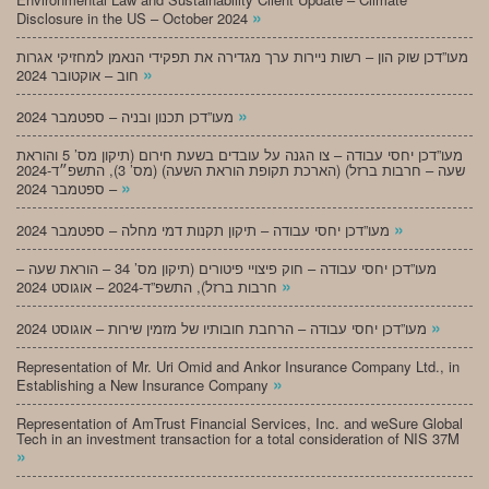
»
Disclosure in the US – October 2024
מעו”דכן שוק הון – רשות ניירות ערך מגדירה את תפקידי הנאמן למחזיקי אגרות
»
חוב – אוקטובר 2024
»
מעו”דכן תכנון ובניה – ספטמבר 2024
מעו”דכן יחסי עבודה – צו הגנה על עובדים בשעת חירום (תיקון מס’ 5 והוראת
שעה – חרבות ברזל) (הארכת תקופת הוראת השעה) (מס’ 3), התשפ״ד-2024
»
– ספטמבר 2024
»
מעו”דכן יחסי עבודה – תיקון תקנות דמי מחלה – ספטמבר 2024
מעו”דכן יחסי עבודה – חוק פיצויי פיטורים (תיקון מס’ 34 – הוראת שעה –
»
חרבות ברזל), התשפ”ד-2024 – אוגוסט 2024
»
מעו”דכן יחסי עבודה – הרחבת חובותיו של מזמין שירות – אוגוסט 2024
Representation of Mr. Uri Omid and Ankor Insurance Company Ltd., in
»
Establishing a New Insurance Company
Representation of AmTrust Financial Services, Inc. and weSure Global
Tech in an investment transaction for a total consideration of NIS 37M
»