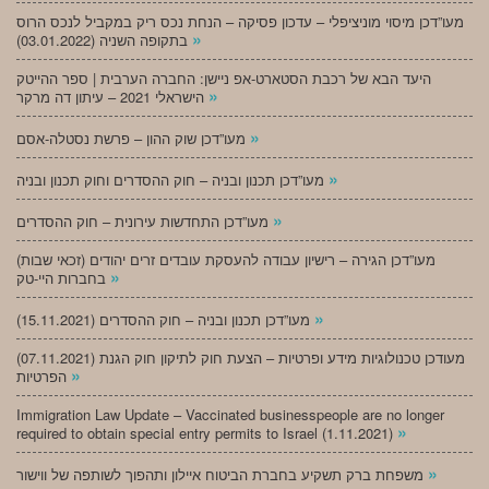
מעו”דכן מיסוי מוניציפלי – עדכון פסיקה – הנחת נכס ריק במקביל לנכס הרוס
»
בתקופה השניה (03.01.2022)
היעד הבא של רכבת הסטארט-אפ ניישן: החברה הערבית | ספר ההייטק
»
הישראלי 2021 – עיתון דה מרקר
»
מעו”דכן שוק ההון – פרשת נסטלה-אסם
»
מעו”דכן תכנון ובניה – חוק ההסדרים וחוק תכנון ובניה
»
מעו”דכן התחדשות עירונית – חוק ההסדרים
מעו”דכן הגירה – רישיון עבודה להעסקת עובדים זרים יהודים (זכאי שבות)
»
בחברות היי-טק
»
מעו”דכן תכנון ובניה – חוק ההסדרים (15.11.2021)
(07.11.2021) מעודכן טכנולוגיות מידע ופרטיות – הצעת חוק לתיקון חוק הגנת
»
הפרטיות
Immigration Law Update – Vaccinated businesspeople are no longer
»
required to obtain special entry permits to Israel (1.11.2021)
»
משפחת ברק תשקיע בחברת הביטוח איילון ותהפוך לשותפה של ווישור