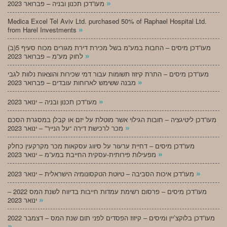
»
מעו”דכן תכנון ובניה – פברואר 2023
Medica Excel Tel Aviv Ltd. purchased 50% of Raphael Hospital Ltd.
»
from Harel Investments
מעו”דכן מיסים – החבות במע”מ בשל מכירת דירת מגורים מכוח סעיף 5(ב)
»
לחוק מע”מ – פברואר 2023
מעו”דכן מיסים – התרת קיזוז תשומות עבור דמי שכירות והוצאות נלוות לגבי
»
מבנה ששימש לארוחות עובדים – פברואר 2023
»
מעו”דכן תכנון ובניה – ינואר 2023
מעו”דכן ליטיגציה – חובות הגילוי אשר מוטלת על יזם או קבלן במסגרת הסכם
»
מכר לרכישת דירה “על הנייר” – ינואר 2023
מעו”דכן מיסים – דחיית ערעור על סיווג עסקאות מכר מקרקעין כחלק
»
מפעילות פירותית-עסקית החייבת במע”מ – ינואר 2023
»
מעו”דכן איכות הסביבה – טיוטת הטקסונומיה הישראלית – ינואר 2023
מעו”דכן מיסים – פרסום רשימת עמדות חייבות בדיווח לשנת המס 2022 –
»
ינואר 2023
מעו”דכן בלוקצ’יין ומיסים – קיזוז הפסדים לפני תום שנת המס – דצמבר 2022
»