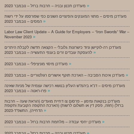
»
מעו”דכן תכנון ובניה – חרבות ברזל – נובמבר 2023
מעו”דכן מיסים – מתווי המענקים והפיצויים השונים כפי שפורסמו על ידי רשות
»
המסים – נובמבר 2023
Labor Law Client Update – A Guide for Employers – “Iron Swords” War –
»
November 2023
מעו”דכן רה-לוקיישן וניוד כישרונות גלובלי – הקצאה חדשה לקבלת היתרים
»
להעסקת עובדים זרים בענפי התעשייה – נובמבר 2023
»
מעו”דכן מיסוי מוניציפלי – נובמבר 2023
»
מעו”דכן איכות הסביבה – הארכת תוקף אישורים רגולטוריים – נובמבר 2023
מעו”דכן מיסים – דנ”א ביהמ”ש העליון בנושא רכישה עצמית של מניות שאינה
»
פרו-ראטה – נובמבר 2023
מעו”דכן בנקאות ומימון – פרסום צו דחיית מועדים (הוראת שעה – חרבות
ברזל) (חוזה, פסק דין או תשלום לרשות) (הארכת התקופה הקובעת ותקופת
»
הדחייה), התשפ”ד-2023
»
מעו”דכן יחסי עבודה – מלחמת חרבות ברזל – נובמבר 2023
»
מעו”דכן תכנון ובניה – חרבות ברזל – נובמבר 2023