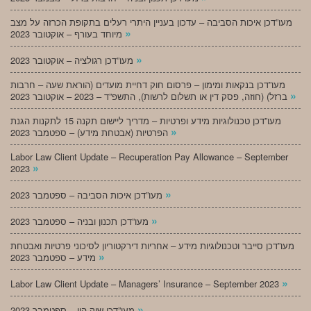
מעו”דכן איכות הסביבה – עדכון בעניין היתרי רעלים בתקופת הכרזה על מצב
»
מיוחד בעורף – אוקטובר 2023
»
מעו”דכן רגולציה – אוקטובר 2023
מעו”דכן בנקאות ומימון – פרסום חוק דחיית מועדים (הוראת שעה – חרבות
»
ברזל) (חוזה, פסק דין או תשלום לרשות), התשפ”ד – 2023 – אוקטובר 2023
מעו”דכן טכנולוגיות מידע ופרטיות – מדריך ליישום תקנה 15 לתקנות הגנת
»
הפרטיות (אבטחת מידע) – ספטמבר 2023
Labor Law Client Update – Recuperation Pay Allowance – September
»
2023
»
מעו”דכן איכות הסביבה – ספטמבר 2023
»
מעו”דכן תכנון ובניה – ספטמבר 2023
מעו”דכן סייבר וטכנולוגיות מידע – אחריות דירקטוריון לסיכוני פרטיות ואבטחת
»
מידע – ספטמבר 2023
»
Labor Law Client Update – Managers’ Insurance – September 2023
»
מעו”דכן שוק הון – ספטמבר 2023