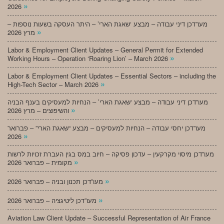
»
2026
מעו”דכן דיני עבודה – מבצע ‘שאגת הארי’ – היתר העסקה בשעות נוספות –
»
מרץ 2026
Labor & Employment Client Updates – General Permit for Extended
»
Working Hours – Operation ‘Roaring Lion’ – March 2026
Labor & Employment Client Updates – Essential Sectors – including the
»
High-Tech Sector – March 2026
מעו”דכן דיני עבודה – מבצע ‘שאגת הארי’ – הנחיות למעסיקים בענף הבניה
»
והשיפוצים – מרץ 2026
מעו”דכן יחסי עבודה – הנחיות למעסיקים – מבצע “שאגת הארי” – פברואר
»
2026
מעו”דכן מיסוי מקרקעין – עדכון פסיקה – חיוב במס בגין העברת זכויות לרשות
»
מקומית – פברואר 2026
»
מעו”דכן תכנון ובניה – פברואר 2026
»
מעו”דכן ליטיגציה – פברואר 2026
Aviation Law Client Update – Successful Representation of Air France