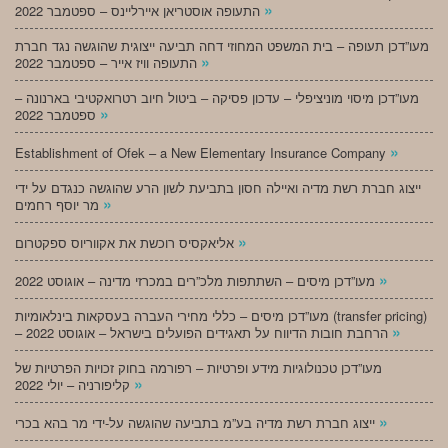
»
התעופה אוסטריאן איירליינס – ספטמבר 2022
מעו”דכן תעופה – בית המשפט המחוזי דחה תביעה ייצוגית שהוגשה נגד חברת
»
התעופה וויז אייר – ספטמבר 2022
מעו”דכן מיסוי מוניציפלי – עדכון פסיקה – ביטול חיוב רטרואקטיבי בארנונה –
»
ספטמבר 2022
»
Establishment of Ofek – a New Elementary Insurance Company
ייצוג חברת רשת מדיה ואיילה חסון בתביעת לשון הרע שהוגשה כנגדם על ידי
»
מר יוסף רחמים
»
אליאקסיס רוכשת את אקווריוס ספקטרום
»
מעו”דכן מיסים – השתתפות מלכ”רים במכרזי מדינה – אוגוסט 2022
מעו”דכן מיסים – כללי מחירי העברה בעסקאות בינלאומיות (transfer pricing)
»
– הרחבת חובות הדיווח על תאגידים הפועלים בישראל – אוגוסט 2022
מעו”דכן טכנולוגיות מידע ופרטיות – רפורמה בחוק זכויות הפרטיות של
»
קליפורניה – יולי 2022
»
ייצוג חברת רשת מדיה בע”מ בתביעה שהוגשה על-ידי מר בהא בכרי