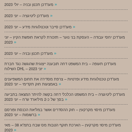
»
מעו”דכן תכנון ובניה – יולי 2023
»
מעו”דכן ליטיגציה – יוני 2023
»
מעו”דכן סייבר וטכנולוגיות מידע – יוני 2023
מעו”דכן יחסי עבודה – העסקת בני נוער – תזכורת לקראת חופשת הקיץ – יוני
»
2023
»
מעו”דכן תכנון ובניה – יוני 2023
מעו”דכן תעופה – בית המשפט דחה תובענה ייצוגית שהוגשה נגד חברת
»
השילוח DHL – יוני 2023
מעו”דכן טכנולוגיות מידע ופרטיות – צרפת מסדירה את תחום המשפיענים
»
באמצעות חוק תקדימי – יוני 2023
מעו”דכן ליטיגציה – בית המשפט הכלכלי דחה בקשה להיתר המצאה בתביעה
»
בסך של כ-2 מיליארד ש”ח – יוני 2023
מעו”דכן מיסוי מקרקעין – חוק ההסדרים אושר במליאת הכנסת ופורסם
»
ברשומות – יוני 2023
מעו”דכן מיסוי מקרקעין – הארכת תוקף הטבות מס שבח בתמ”א 38 – מאי
»
2023