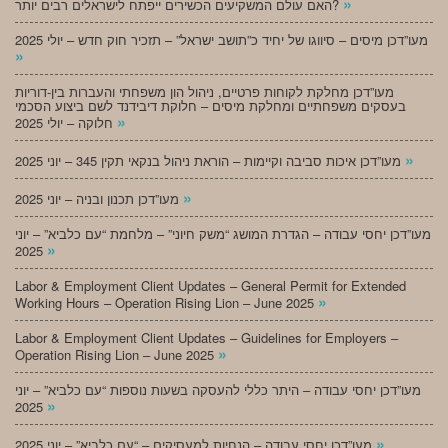
»
האם עולם המשקיעים הכשירים ייפתח לישראלים רבים יותר?
מעו”דכן מיסים – סיווגו של יחיד כ”תושב ישראל” – תזכיר חוק חדש – יולי 2025
»
מעו”דכן מחלקת לקוחות פרטיים, ניהול הון משפחתי והעברות בין-דוריות
בעסקים משפחתיים ומחלקת מיסים – חלוקת דיבידנד לשם ביצוע הסכמי
»
חלוקה – יולי 2025
»
מעו”דכן איכות סביבה וקיימות – הוראת ניהול בנקאי תקין 345 – יוני 2025
»
מעו”דכן תכנון ובניה – יוני 2025
מעו”דכן יחסי עבודה – הגדרת המושג “משק חיוני” – מלחמת “עם כלביא” – יוני
»
2025
Labor & Employment Client Updates – General Permit for Extended
»
Working Hours – Operation Rising Lion – June 2025
Labor & Employment Client Updates – Guidelines for Employers –
»
Operation Rising Lion – June 2025
מעו”דכן יחסי עבודה – היתר כללי להעסקה בשעות נוספות “עם כלביא” – יוני
»
2025
»
מעו”דכן יחסי עבודה – הנחיות למעסיקים – “עם כלביא” – יוני 2025