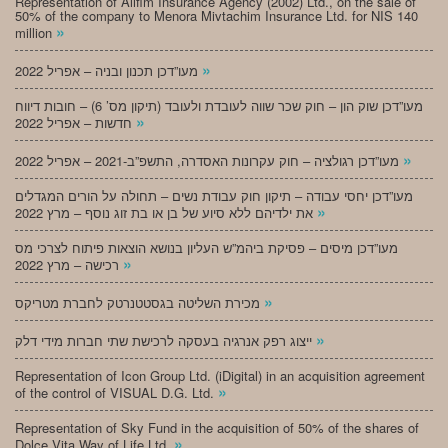
Representation of Alifim Insurance Agency (2002) Ltd., on the sale of
50% of the company to Menora Mivtachim Insurance Ltd. for NIS 140
»
million
»
מעו”דכן תכנון ובניה – אפריל 2022
מעו”דכן שוק הון – חוק שכר שווה לעובדת ולעובד (תיקון מס’ 6) – חובות דיווח
»
חדשות – אפריל 2022
»
מעו”דכן רגולציה – חוק עקרונות האסדרה, התשפ”ב-2021 – אפריל 2022
מעו”דכן יחסי עבודה – תיקון חוק עבודת נשים – תחולה על הורים המגדלים
»
את ילדיהם ללא סיוע של בן או בת זוג נוסף – מרץ 2022
מעו”דכן מיסים – פסיקת ביהמ”ש העליון בנושא הוצאות פיתוח לצרכי מס
»
רכישה – מרץ 2022
»
מכירת השליטה בגסטטנרטק לחברת מטריקס
»
ייצוג רפק אנרגיה בעסקה לרכישת שתי חברות מידי דלק
Representation of Icon Group Ltd. (iDigital) in an acquisition agreement
»
of the control of VISUAL D.G. Ltd.
Representation of Sky Fund in the acquisition of 50% of the shares of
»
Dolce Vita Way of Life Ltd.