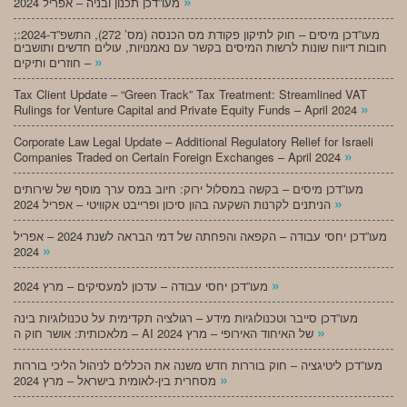
»
מעו”דכן תכנון ובניה – אפריל 2024
;מעו”דכן מיסים – חוק לתיקון פקודת מס הכנסה (מס’ 272), התשפ”ד-2024:
חובות דיווח שונות לרשות המיסים בקשר עם נאמנויות, עולים חדשים ותושבים
»
חוזרים ותיקים –
Tax Client Update – “Green Track” Tax Treatment: Streamlined VAT
»
Rulings for Venture Capital and Private Equity Funds – April 2024
Corporate Law Legal Update – Additional Regulatory Relief for Israeli
»
Companies Traded on Certain Foreign Exchanges – April 2024
מעו”דכן מיסים – בקשה במסלול ירוק: חיוב במס ערך מוסף של שירותים
»
הניתנים לקרנות השקעה בהון סיכון ופרייבט אקוויטי – אפריל 2024
מעו”דכן יחסי עבודה – הקפאה והפחתה של דמי הבראה לשנת 2024 – אפריל
»
2024
»
מעו”דכן יחסי עבודה – עדכון למעסיקים – מרץ 2024
מעו”דכן סייבר וטכנולוגיות מידע – רגולציה תקדימית על טכנולוגיות בינה
»
מלאכותית: אושר חוק ה – AI של האיחוד האירופי – מרץ 2024
מעו”דכן ליטיגציה – חוק בוררות חדש משנה את הכללים לניהול הליכי בוררות
»
מסחרית בין-לאומית בישראל – מרץ 2024