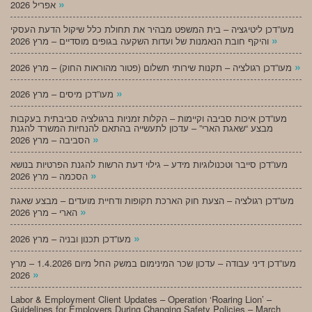
»
אפריל 2026
מעו”דכן ליטיגציה – בית המשפט מבהיר את תחולת כלל שיקול הדעת העסקי
»
והיקף חובת הנאמנות של ועדות השקעה בגופים מוסדיים – מרץ 2026
»
מעו”דכן רגולציה – תקנות שירותי תשלום (פטור מהוראות החוק) – מרץ 2026
»
מעו”דכן מיסים – מרץ 2026
מעו”דכן איכות סביבה וקיימות – הקלות זמניות ברגולציה סביבתית בעקבות
מבצע “שאגת הארי” – עדכון לתעשייה בהתאם להנחיות המשרד להגנת
»
הסביבה – מרץ 2026
מעו”דכן סייבר וטכנולוגיות מידע – גילוי דעת הרשות להגנת הפרטיות בנושא
»
הסכמה – מרץ 2026
מעו”דכן רגולציה – הצעת חוק הארכת תקופות ודחיית מועדים – מבצע שאגת
»
הארי – מרץ 2026
»
מעו”דכן תכנון ובניה – מרץ 2026
מעו”דכן דיני עבודה – עדכון שכר המינימום במשק החל מיום 1.4.2026 – מרץ
»
2026
Labor & Employment Client Updates – Operation ‘Roaring Lion’ –
Guidelines for Employers During Changing Safety Policies – March