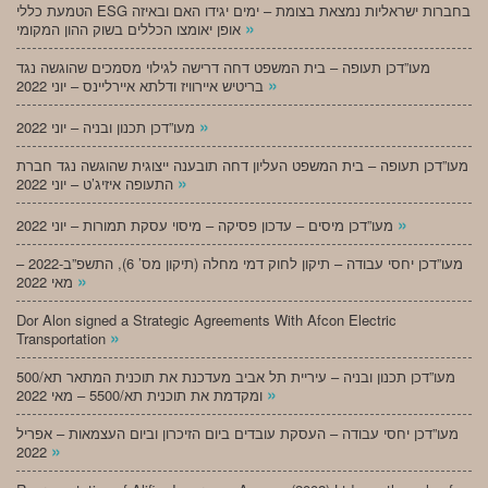
הטמעת כללי ESG בחברות ישראליות נמצאת בצומת – ימים יגידו האם ובאיזה
»
אופן יאומצו הכללים בשוק ההון המקומי
מעו”דכן תעופה – בית המשפט דחה דרישה לגילוי מסמכים שהוגשה נגד
»
בריטיש איירוויז ודלתא איירליינס – יוני 2022
»
מעו”דכן תכנון ובניה – יוני 2022
מעו”דכן תעופה – בית המשפט העליון דחה תובענה ייצוגית שהוגשה נגד חברת
»
התעופה איזיג’ט – יוני 2022
»
מעו”דכן מיסים – עדכון פסיקה – מיסוי עסקת תמורות – יוני 2022
מעו”דכן יחסי עבודה – תיקון לחוק דמי מחלה (תיקון מס’ 6), התשפ”ב-2022 –
»
מאי 2022
Dor Alon signed a Strategic Agreements With Afcon Electric
»
Transportation
מעו”דכן תכנון ובניה – עיריית תל אביב מעדכנת את תוכנית המתאר תא/500
»
ומקדמת את תוכנית תא/5500 – מאי 2022
מעו”דכן יחסי עבודה – העסקת עובדים ביום הזיכרון וביום העצמאות – אפריל
»
2022