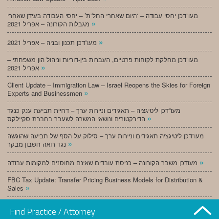
מעו”דכן יחסי עבודה – ‘היום שאחרי החל”ת’ – יחסי העבודה בעידן שאחרי
»
מגבלות הקורונה – אפריל 2021
»
מעו”דכן תכנון ובניה – אפריל 2021
מעו”דכן מחלקת לקוחות פרטיים, העברות בין-דוריות וניהול הון משפחתי –
»
אפריל 2021
Client Update – Immigration Law – Israel Reopens the Skies for Foreign
»
Experts and Businessmen
מעו”דכן ליטיגציה – תאגידים וניירות ערך – דחיית תביעת ענק כנגד
»
הדירקטורים ונושאי המשרה לשעבר בחברת סקיילקס
מעו”דכן ליטיגציה תאגידים וניירות ערך – סילוק על הסף של תביעה שהוגשה
»
נגד רואה חשבון מבקר
»
מעודכן משבר הקורונה – כניסת עובדים שאינם מחוסנים למקומות עבודה
FBC Tax Update: Transfer Pricing Business Models for Distribution &
»
Sales
»
מעו”דכן תכנון ובניה – מרץ 2021
Find Practice / Attorney