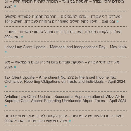
מעו”דכן יחסי עבודה – העסקת בני נוער – תזכורת לקראת חופשת הקיץ – יוני
»
2024
מעו”דכן דיני עבודה – עדכון למעסיקים – הרחבת ההגנות למשרתי מילואים
»
ובני זוגם – תיקון לחוק חיילים משוחררים (החזרה לעבודה), תש”ט-1949
מעו”דכן לקוחות פרטיים, העברות בין דוריות וניהול סכסוכי משפחה וירושה –
»
מאי 2024
Labor Law Client Update – Memorial and Independence Day – May 2024
»
מעו”דכן יחסי עבודה – העסקת עובדים ביום הזיכרון וביום העצמאות – מאי
»
2024
Tax Client Update – Amendment No. 272 to the Israel Income Tax
Ordinance: Reporting Obligations on Trusts and Individuals – April 2024
»
Aviation Law Client Update – Successful Representation of Wizz Air in
Supreme Court Appeal Regarding Unrefunded Airport Taxes – April 2024
»
מעו”דכן טכנולוגיות מידע ופרטיות – עדכון לקוחות לעניין ניהול סיכוני אבטחת
»
מידע בשימוש בקוד פתוח – אפריל 2024