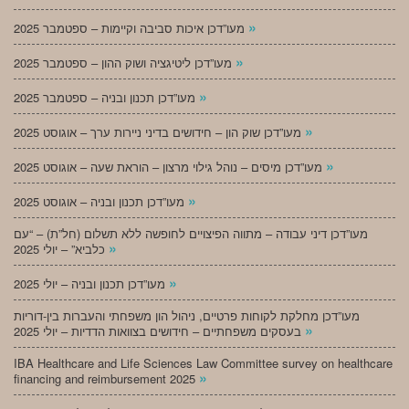
»
מעו”דכן איכות סביבה וקיימות – ספטמבר 2025
»
מעו”דכן ליטיגציה ושוק ההון – ספטמבר 2025
»
מעו”דכן תכנון ובניה – ספטמבר 2025
»
מעו”דכן שוק הון – חידושים בדיני ניירות ערך – אוגוסט 2025
»
מעו”דכן מיסים – נוהל גילוי מרצון – הוראת שעה – אוגוסט 2025
»
מעו”דכן תכנון ובניה – אוגוסט 2025
מעו”דכן דיני עבודה – מתווה הפיצויים לחופשה ללא תשלום (חל”ת) – “עם
»
כלביא” – יולי 2025
»
מעו”דכן תכנון ובניה – יולי 2025
מעו”דכן מחלקת לקוחות פרטיים, ניהול הון משפחתי והעברות בין-דוריות
»
בעסקים משפחתיים – חידושים בצוואות הדדיות – יולי 2025
IBA Healthcare and Life Sciences Law Committee survey on healthcare
»
financing and reimbursement 2025