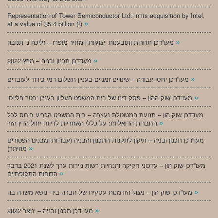
Representation of Tower Semiconductor Ltd. in its acquisition by Intel,
»
at a value of $5.4 billion (!)
»
מעו”דכן תחרות ותובענות ייצוגיות | מחיר מופרז – זליכה נ’ תנובה
»
מעו”דכן תכנון ובניה – מרץ 2022
»
מעו”דכן יחסי עבודה – שינויים זמניים בעניין תשלום דמי בידוד לעובדים
»
‘מעו”דכן שוק ההון – פסק דינו של בית המשפט העליון בעניין ‘בטר פלייס
מעו”דכן שוק הון – תנועת המטוטלת נעצרה – בית המשפט הכריע ביחס לכל
»
החברות הדואליות: על כללי האחריות לדיווח יחול הדין הזר
מעו”דכן תכנון ובניה – תיקון לתקנות התכנון והבניה (עבודות ומבנים הפטורים
»
מהיתר)
מעו”דכן שוק הון – עדכוני חקיקה והנחיות רשות ניירות ערך לשנת 2021 בדבר
»
הדוחות התקופתיים
»
מעו”דכן שוק הון – ניצול הזדמנות עסקית של חברה בידי נושא משרה בה
»
מעו”דכן תכנון ובניה – ינואר 2022