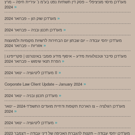
מעו”דכן מיסוי מוניציפלי – פסק דין תשתיות נפט בע”מ נ’ עיריית חיפה – מרץ
»
2024
»
מעו”דכן שוק הון – פברואר 2024
»
מעו”דכן תכנון ובניה – פברואר 2024
מעו”דכן יחסי עבודה – יום שבתון יום הבחירות לרשויות מקומיות ולמועצות
»
אזוריות – פברואר 2024
מעו”דכן סייבר וטכנולוגיות מידע – איסוף מידע פומבי באינטרנט | סקרייפינג |
»
הפרת תנאי שימוש – פברואר 2024
»
מעו”דכן ליטיגציה – ינואר 2024 II
»
Corporate Law Client Update – January 2024
»
מעו”דכן תכנון ובניה – ינואר 2024
מעו”דכן רגולציה – צו הארכת תקופות ודחיית מועדים התשפ”ד-2024 – ינואר
»
2024
»
מעו”דכן ליטיגציה – ינואר 2024
מעו”דכן יחסי עבודה – תקנות להגברת האכיפה של דיני עבודה – דצמבר 2023