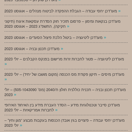
»
מעו”דכן יחסי עבודה – הגבלת ההפקדה לביטוח מנהלים – אוגוסט 2023
מעו”דכן בנקאות ומימון – פרסום תזכיר חוק הסדרת עסקאות איגוח (תיקוני
»
חקיקה), התשפ”ג 2023 – אוגוסט 2023
»
מעו”דכן ליטיגציה – ביטול הלכת פיצול הסעדים – אוגוסט 2023
»
מעו”דכן תכנון ובניה – אוגוסט 2023
מעו”דכן ליטיגציה – פטור לחברות זרות מרישום בפנקס הקבלנים – יולי 2023
»
מעו”דכן מיסים – תיקון פקודת מס הכנסה (מקום מושבו של יחיד) – יולי 2023
»
מעו”דכן תכנון ובניה – תכנית כוללנית חולון ח/2040 (מס’ 505-1043090) – יולי
»
2023
מעו”דכן סייבר וטכנולוגיות מידע – הסדר העברת מידע בין האיחוד האירופי
»
לחברות אמריקאיות – יולי 2023
מעו”דכן יחסי עבודה – פיצויים בגין אובדן הכנסות בעקבות מבצע “מגן וחץ” –
»
יולי 2023