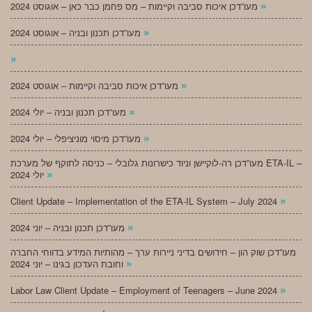
»
מעו”דכן איכות סביבה וקיימות – מס פחמן כבר כאן – אוגוסט 2024
»
מעו”דכן תכנון ובניה – אוגוסט 2024
»
»
מעו”דכן איכות סביבה וקיימות – אוגוסט 2024
»
מעו”דכן תכנון ובניה – יולי 2024
»
מעו”דכן מיסוי מוניציפלי – יולי 2024
מעו”דכן רה-לוקיישן וניוד כישרונות גלובלי – כניסה לתוקף של מערכת ETA-IL –
»
יולי 2024
»
Client Update – Implementation of the ETA-IL System – July 2024
»
מעו”דכן תכנון ובניה – יוני 2024
מעו”דכן שוק הון – חידושים בדיני ניירות ערך – מהותיות המידע בדווחי החברה
»
וחובת העדכון בגינו – יוני 2024
»
Labor Law Client Update – Employment of Teenagers – June 2024