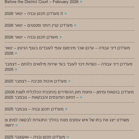
»
Before the District Court – February 2026
»
מעו”דכן תכנון ובניה – ינואר 2026 II
»
מעו”דכן קניין רוחני ופטנטים – ינואר 2026
»
מעודכן תכנון ובניה – ינואר 2026
מעו”דכן דיני עבודה – עדכון שכר מינימום ענפי לעובדים בענף הניקיון – ינואר
»
2026
מעו”דכן דיני עבודה – נקודות זיכוי לעובד בעד שירות מילואים כלוחם – דצמבר
»
2025
»
מעו”דכן איכות סביבה – דצמבר 2025
מעו”דכן בנקאות ומימון – טיוטת חוק ההסדרים (התכנית הכלכלית לשנת 2026)
»
– תחום הפיננסים והבנקאות – נובמבר 2025
»
מעו”דכן תכנון ובניה – נובמבר 2025
משרדנו ייצג את בתו של איש עסקים מנוח בהליך התנגדות לבקשה למתן צו
»
ירושה
»
מעו”דכן תכנון ובניה – אוקטובר 2025