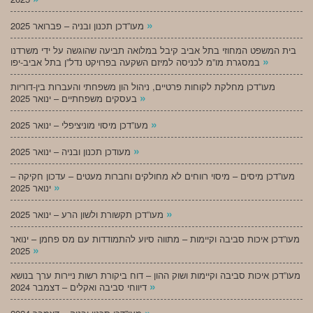
»
מעו”דכן תכנון ובניה – פברואר 2025
בית המשפט המחוזי בתל אביב קיבל במלואה תביעה שהוגשה על ידי משרדנו
»
במסגרת מו”מ לכניסה למיזם השקעה בפרויקט נדל”ן בתל אביב-יפו
מעו”דכן מחלקת לקוחות פרטיים, ניהול הון משפחתי והעברות בין-דוריות
»
בעסקים משפחתיים – ינואר 2025
»
מעו”דכן מיסוי מוניציפלי – ינואר 2025
»
מעודכן תכנון ובניה – ינואר 2025
מעו”דכן מיסים – מיסוי רווחים לא מחולקים וחברות מעטים – עדכון חקיקה –
»
ינואר 2025
»
מעו”דכן תקשורת ולשון הרע – ינואר 2025
מעו”דכן איכות סביבה וקיימות – מתווה סיוע להתמודדות עם מס פחמן – ינואר
»
2025
מעו”דכן איכות סביבה וקיימות ושוק ההון – דוח ביקורת רשות ניירות ערך בנושא
»
דיווחי סביבה ואקלים – דצמבר 2024
»