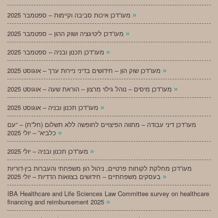
»
מעו”דכן איכות סביבה וקיימות – ספטמבר 2025
»
מעו”דכן ליטיגציה ושוק ההון – ספטמבר 2025
»
מעו”דכן תכנון ובניה – ספטמבר 2025
»
מעו”דכן שוק הון – חידושים בדיני ניירות ערך – אוגוסט 2025
»
מעו”דכן מיסים – נוהל גילוי מרצון – הוראת שעה – אוגוסט 2025
»
מעו”דכן תכנון ובניה – אוגוסט 2025
מעו”דכן דיני עבודה – מתווה הפיצויים לחופשה ללא תשלום (חל”ת) – “עם
»
כלביא” – יולי 2025
»
מעו”דכן תכנון ובניה – יולי 2025
מעו”דכן מחלקת לקוחות פרטיים, ניהול הון משפחתי והעברות בין-דוריות
»
בעסקים משפחתיים – חידושים בצוואות הדדיות – יולי 2025
IBA Healthcare and Life Sciences Law Committee survey on healthcare
»
financing and reimbursement 2025