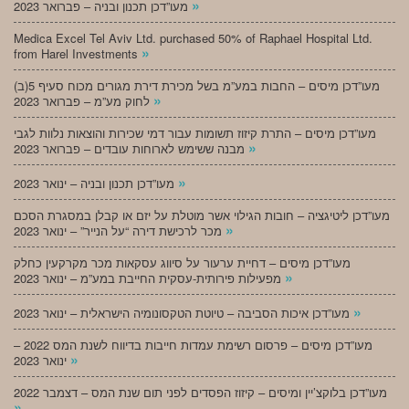
»
מעו”דכן תכנון ובניה – פברואר 2023
Medica Excel Tel Aviv Ltd. purchased 50% of Raphael Hospital Ltd.
»
from Harel Investments
מעו”דכן מיסים – החבות במע”מ בשל מכירת דירת מגורים מכוח סעיף 5(ב)
»
לחוק מע”מ – פברואר 2023
מעו”דכן מיסים – התרת קיזוז תשומות עבור דמי שכירות והוצאות נלוות לגבי
»
מבנה ששימש לארוחות עובדים – פברואר 2023
»
מעו”דכן תכנון ובניה – ינואר 2023
מעו”דכן ליטיגציה – חובות הגילוי אשר מוטלת על יזם או קבלן במסגרת הסכם
»
מכר לרכישת דירה “על הנייר” – ינואר 2023
מעו”דכן מיסים – דחיית ערעור על סיווג עסקאות מכר מקרקעין כחלק
»
מפעילות פירותית-עסקית החייבת במע”מ – ינואר 2023
»
מעו”דכן איכות הסביבה – טיוטת הטקסונומיה הישראלית – ינואר 2023
מעו”דכן מיסים – פרסום רשימת עמדות חייבות בדיווח לשנת המס 2022 –
»
ינואר 2023
מעו”דכן בלוקצ’יין ומיסים – קיזוז הפסדים לפני תום שנת המס – דצמבר 2022
»