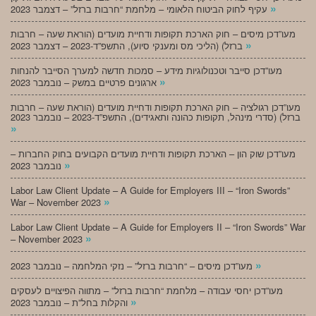
»
עקיף לחוק הביטוח הלאומי – מלחמת “חרבות ברזל” – דצמבר 2023
מעו”דכן מיסים – חוק הארכת תקופות ודחיית מועדים (הוראת שעה – חרבות
»
ברזל) (הליכי מס ומענקי סיוע), התשפ”ד-2023 – דצמבר 2023
מעו”דכן סייבר וטכנולוגיות מידע – סמכות חדשה למערך הסייבר להנחות
»
ארגונים פרטיים במשק – נובמבר 2023
מעו”דכן רגולציה – חוק הארכת תקופות ודחיית מועדים (הוראת שעה – חרבות
ברזל) (סדרי מינהל, תקופות כהונה ותאגידים), התשפ”ד-2023 – נובמבר 2023
»
מעו”דכן שוק הון – הארכת תקופות ודחיית מועדים הקבועים בחוק החברות –
»
נובמבר 2023
Labor Law Client Update – A Guide for Employers III – “Iron Swords”
»
War – November 2023
Labor Law Client Update – A Guide for Employers II – “Iron Swords” War
»
– November 2023
»
מעו”דכן מיסים – “חרבות ברזל” – נזקי המלחמה – נובמבר 2023
מעו”דכן יחסי עבודה – מלחמת “חרבות ברזל” – מתווה הפיצויים לעסקים
»
והקלות בחל”ת – נובמבר 2023