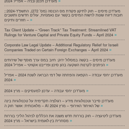
»
מעו”דכן תכנון ובניה – אפריל 2024
;מעו”דכן מיסים – חוק לתיקון פקודת מס הכנסה (מס’ 272), התשפ”ד-2024:
חובות דיווח שונות לרשות המיסים בקשר עם נאמנויות, עולים חדשים ותושבים
»
חוזרים ותיקים –
Tax Client Update – “Green Track” Tax Treatment: Streamlined VAT
»
Rulings for Venture Capital and Private Equity Funds – April 2024
Corporate Law Legal Update – Additional Regulatory Relief for Israeli
»
Companies Traded on Certain Foreign Exchanges – April 2024
מעו”דכן מיסים – בקשה במסלול ירוק: חיוב במס ערך מוסף של שירותים
»
הניתנים לקרנות השקעה בהון סיכון ופרייבט אקוויטי – אפריל 2024
מעו”דכן יחסי עבודה – הקפאה והפחתה של דמי הבראה לשנת 2024 – אפריל
»
2024
»
מעו”דכן יחסי עבודה – עדכון למעסיקים – מרץ 2024
מעו”דכן סייבר וטכנולוגיות מידע – רגולציה תקדימית על טכנולוגיות בינה
»
מלאכותית: אושר חוק ה – AI של האיחוד האירופי – מרץ 2024
מעו”דכן ליטיגציה – חוק בוררות חדש משנה את הכללים לניהול הליכי בוררות
»
מסחרית בין-לאומית בישראל – מרץ 2024