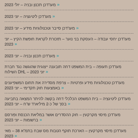
»
מעו”דכן תכנון ובניה – יולי 2023
»
מעו”דכן ליטיגציה – יוני 2023
»
מעו”דכן סייבר וטכנולוגיות מידע – יוני 2023
מעו”דכן יחסי עבודה – העסקת בני נוער – תזכורת לקראת חופשת הקיץ – יוני
»
2023
»
מעו”דכן תכנון ובניה – יוני 2023
מעו”דכן תעופה – בית המשפט דחה תובענה ייצוגית שהוגשה נגד חברת
»
השילוח DHL – יוני 2023
מעו”דכן טכנולוגיות מידע ופרטיות – צרפת מסדירה את תחום המשפיענים
»
באמצעות חוק תקדימי – יוני 2023
מעו”דכן ליטיגציה – בית המשפט הכלכלי דחה בקשה להיתר המצאה בתביעה
»
בסך של כ-2 מיליארד ש”ח – יוני 2023
מעו”דכן מיסוי מקרקעין – חוק ההסדרים אושר במליאת הכנסת ופורסם
»
ברשומות – יוני 2023
מעו”דכן מיסוי מקרקעין – הארכת תוקף הטבות מס שבח בתמ”א 38 – מאי
»
2023