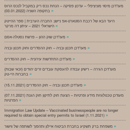
מעו”דכן מיסוי מוניציפלי – עדכון פסיקה – הנחת נכס ריק במקביל לנכס הרוס
»
בתקופה השניה (03.01.2022)
היעד הבא של רכבת הסטארט-אפ ניישן: החברה הערבית | ספר ההייטק
»
הישראלי 2021 – עיתון דה מרקר
»
מעו”דכן שוק ההון – פרשת נסטלה-אסם
»
מעו”דכן תכנון ובניה – חוק ההסדרים וחוק תכנון ובניה
»
מעו”דכן התחדשות עירונית – חוק ההסדרים
מעו”דכן הגירה – רישיון עבודה להעסקת עובדים זרים יהודים (זכאי שבות)
»
בחברות היי-טק
»
מעו”דכן תכנון ובניה – חוק ההסדרים (15.11.2021)
(07.11.2021) מעודכן טכנולוגיות מידע ופרטיות – הצעת חוק לתיקון חוק הגנת
»
הפרטיות
Immigration Law Update – Vaccinated businesspeople are no longer
»
required to obtain special entry permits to Israel (1.11.2021)
»
משפחת ברק תשקיע בחברת הביטוח איילון ותהפוך לשותפה של ווישור