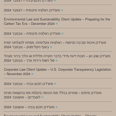
מעו”דכן תכנון ובניה – דצמבר 2024
»
מעו”דכן רגולציה פיננסית – דצמבר 2024
Environmental Law and Sustainability Client Update – Preparing for the
»
Carbon Tax Era – December 2024
»
מעו”דכן רגולציה פיננסית – נובמבר 2024
מעו”דכן איכות סביבה וקיימות – רגולציות אקלימיות: מפתח להצלחה יזמית
»
בענף הקליימטק – נובמבר 2024
מעו”דכן שוק הון – חובת דיווח מיידי בדבר חקירה פלילית או הליך בירור מנהלי
»
של רשות ניירות ערך – נובמבר 2024
Corporate Law Client Update – U.S. Corporate Transparency Legislation
»
– November 2024
»
מעו”דכן תכנון ובניה – נובמבר 2024
מעו”דכן מיסים – שינויים בכללי מס הכנסה (הקלות מס בהקצאת מניות
»
לעובדים) – אוקטובר 2024
»
מעו”דכן תכנון ובניה – אוקטובר 2024
Environmental Law and Sustainability Client Update – Climate