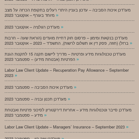
מעו”דכן איכות הסביבה – עדכון בעניין היתרי רעלים בתקופת הכרזה על מצב
»
מיוחד בעורף – אוקטובר 2023
»
מעו”דכן רגולציה – אוקטובר 2023
מעו”דכן בנקאות ומימון – פרסום חוק דחיית מועדים (הוראת שעה – חרבות
»
ברזל) (חוזה, פסק דין או תשלום לרשות), התשפ”ד – 2023 – אוקטובר 2023
מעו”דכן טכנולוגיות מידע ופרטיות – מדריך ליישום תקנה 15 לתקנות הגנת
»
הפרטיות (אבטחת מידע) – ספטמבר 2023
Labor Law Client Update – Recuperation Pay Allowance – September
»
2023
»
מעו”דכן איכות הסביבה – ספטמבר 2023
»
מעו”דכן תכנון ובניה – ספטמבר 2023
מעו”דכן סייבר וטכנולוגיות מידע – אחריות דירקטוריון לסיכוני פרטיות ואבטחת
»
מידע – ספטמבר 2023
»
Labor Law Client Update – Managers’ Insurance – September 2023
»
מעו”דכן שוק הון – ספטמבר 2023