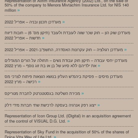
Representation of Alifim Insurance Agency (2002) Ltd., on the sale of
50% of the company to Menora Mivtachim Insurance Ltd. for NIS 140
»
million
»
מעו”דכן תכנון ובניה – אפריל 2022
מעו”דכן שוק הון – חוק שכר שווה לעובדת ולעובד (תיקון מס’ 6) – חובות דיווח
»
חדשות – אפריל 2022
»
מעו”דכן רגולציה – חוק עקרונות האסדרה, התשפ”ב-2021 – אפריל 2022
מעו”דכן יחסי עבודה – תיקון חוק עבודת נשים – תחולה על הורים המגדלים
»
את ילדיהם ללא סיוע של בן או בת זוג נוסף – מרץ 2022
מעו”דכן מיסים – פסיקת ביהמ”ש העליון בנושא הוצאות פיתוח לצרכי מס
»
רכישה – מרץ 2022
»
מכירת השליטה בגסטטנרטק לחברת מטריקס
»
ייצוג רפק אנרגיה בעסקה לרכישת שתי חברות מידי דלק
Representation of Icon Group Ltd. (iDigital) in an acquisition agreement
»
of the control of VISUAL D.G. Ltd.
Representation of Sky Fund in the acquisition of 50% of the shares of
»
Dolce Vita Way of Life Ltd.