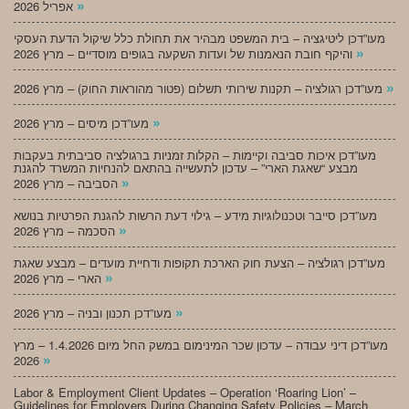
»
אפריל 2026
מעו”דכן ליטיגציה – בית המשפט מבהיר את תחולת כלל שיקול הדעת העסקי
»
והיקף חובת הנאמנות של ועדות השקעה בגופים מוסדיים – מרץ 2026
»
מעו”דכן רגולציה – תקנות שירותי תשלום (פטור מהוראות החוק) – מרץ 2026
»
מעו”דכן מיסים – מרץ 2026
מעו”דכן איכות סביבה וקיימות – הקלות זמניות ברגולציה סביבתית בעקבות
מבצע “שאגת הארי” – עדכון לתעשייה בהתאם להנחיות המשרד להגנת
»
הסביבה – מרץ 2026
מעו”דכן סייבר וטכנולוגיות מידע – גילוי דעת הרשות להגנת הפרטיות בנושא
»
הסכמה – מרץ 2026
מעו”דכן רגולציה – הצעת חוק הארכת תקופות ודחיית מועדים – מבצע שאגת
»
הארי – מרץ 2026
»
מעו”דכן תכנון ובניה – מרץ 2026
מעו”דכן דיני עבודה – עדכון שכר המינימום במשק החל מיום 1.4.2026 – מרץ
»
2026
Labor & Employment Client Updates – Operation ‘Roaring Lion’ –
Guidelines for Employers During Changing Safety Policies – March