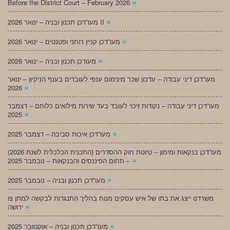
»
Before the District Court – February 2026
»
מעו”דכן תכנון ובניה – ינואר 2026 II
»
מעו”דכן קניין רוחני ופטנטים – ינואר 2026
»
מעודכן תכנון ובניה – ינואר 2026
מעו”דכן דיני עבודה – עדכון שכר מינימום ענפי לעובדים בענף הניקיון – ינואר
»
2026
מעו”דכן דיני עבודה – נקודות זיכוי לעובד בעד שירות מילואים כלוחם – דצמבר
»
2025
»
מעו”דכן איכות סביבה – דצמבר 2025
מעו”דכן בנקאות ומימון – טיוטת חוק ההסדרים (התכנית הכלכלית לשנת 2026)
»
– תחום הפיננסים והבנקאות – נובמבר 2025
»
מעו”דכן תכנון ובניה – נובמבר 2025
משרדנו ייצג את בתו של איש עסקים מנוח בהליך התנגדות לבקשה למתן צו
»
ירושה
»
מעו”דכן תכנון ובניה – אוקטובר 2025