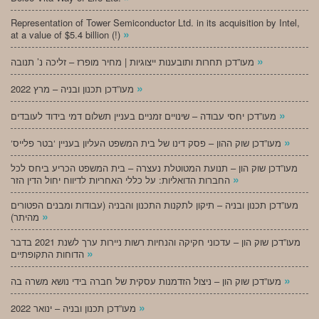
Representation of Tower Semiconductor Ltd. in its acquisition by Intel,
»
at a value of $5.4 billion (!)
»
מעו”דכן תחרות ותובענות ייצוגיות | מחיר מופרז – זליכה נ’ תנובה
»
מעו”דכן תכנון ובניה – מרץ 2022
»
מעו”דכן יחסי עבודה – שינויים זמניים בעניין תשלום דמי בידוד לעובדים
»
‘מעו”דכן שוק ההון – פסק דינו של בית המשפט העליון בעניין ‘בטר פלייס
מעו”דכן שוק הון – תנועת המטוטלת נעצרה – בית המשפט הכריע ביחס לכל
»
החברות הדואליות: על כללי האחריות לדיווח יחול הדין הזר
מעו”דכן תכנון ובניה – תיקון לתקנות התכנון והבניה (עבודות ומבנים הפטורים
»
מהיתר)
מעו”דכן שוק הון – עדכוני חקיקה והנחיות רשות ניירות ערך לשנת 2021 בדבר
»
הדוחות התקופתיים
»
מעו”דכן שוק הון – ניצול הזדמנות עסקית של חברה בידי נושא משרה בה
»
מעו”דכן תכנון ובניה – ינואר 2022