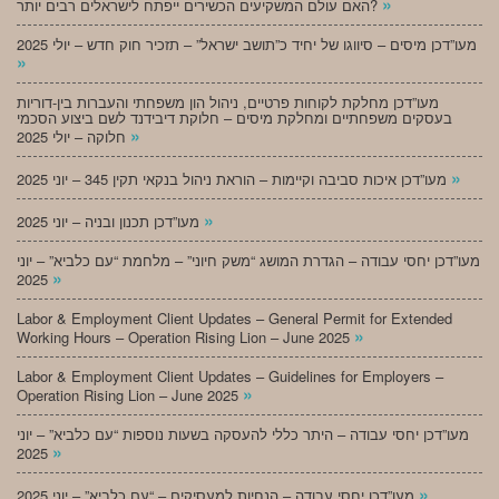
»
האם עולם המשקיעים הכשירים ייפתח לישראלים רבים יותר?
מעו”דכן מיסים – סיווגו של יחיד כ”תושב ישראל” – תזכיר חוק חדש – יולי 2025
»
מעו”דכן מחלקת לקוחות פרטיים, ניהול הון משפחתי והעברות בין-דוריות
בעסקים משפחתיים ומחלקת מיסים – חלוקת דיבידנד לשם ביצוע הסכמי
»
חלוקה – יולי 2025
»
מעו”דכן איכות סביבה וקיימות – הוראת ניהול בנקאי תקין 345 – יוני 2025
»
מעו”דכן תכנון ובניה – יוני 2025
מעו”דכן יחסי עבודה – הגדרת המושג “משק חיוני” – מלחמת “עם כלביא” – יוני
»
2025
Labor & Employment Client Updates – General Permit for Extended
»
Working Hours – Operation Rising Lion – June 2025
Labor & Employment Client Updates – Guidelines for Employers –
»
Operation Rising Lion – June 2025
מעו”דכן יחסי עבודה – היתר כללי להעסקה בשעות נוספות “עם כלביא” – יוני
»
2025
»
מעו”דכן יחסי עבודה – הנחיות למעסיקים – “עם כלביא” – יוני 2025