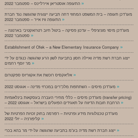
»
התעופה אוסטריאן איירליינס – ספטמבר 2022
מעו”דכן תעופה – בית המשפט המחוזי דחה תביעה ייצוגית שהוגשה נגד חברת
»
התעופה וויז אייר – ספטמבר 2022
מעו”דכן מיסוי מוניציפלי – עדכון פסיקה – ביטול חיוב רטרואקטיבי בארנונה –
»
ספטמבר 2022
»
Establishment of Ofek – a New Elementary Insurance Company
ייצוג חברת רשת מדיה ואיילה חסון בתביעת לשון הרע שהוגשה כנגדם על ידי
»
מר יוסף רחמים
»
אליאקסיס רוכשת את אקווריוס ספקטרום
»
מעו”דכן מיסים – השתתפות מלכ”רים במכרזי מדינה – אוגוסט 2022
מעו”דכן מיסים – כללי מחירי העברה בעסקאות בינלאומיות (transfer pricing)
»
– הרחבת חובות הדיווח על תאגידים הפועלים בישראל – אוגוסט 2022
מעו”דכן טכנולוגיות מידע ופרטיות – רפורמה בחוק זכויות הפרטיות של
»
קליפורניה – יולי 2022
»
ייצוג חברת רשת מדיה בע”מ בתביעה שהוגשה על-ידי מר בהא בכרי