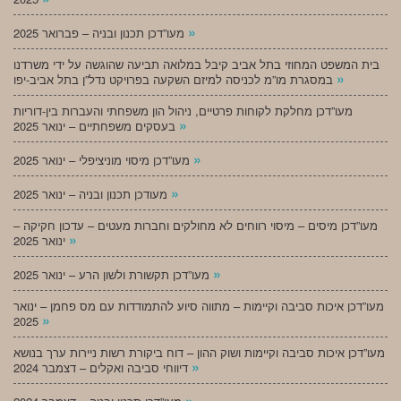
»
מעו”דכן תכנון ובניה – פברואר 2025
בית המשפט המחוזי בתל אביב קיבל במלואה תביעה שהוגשה על ידי משרדנו
»
במסגרת מו”מ לכניסה למיזם השקעה בפרויקט נדל”ן בתל אביב-יפו
מעו”דכן מחלקת לקוחות פרטיים, ניהול הון משפחתי והעברות בין-דוריות
»
בעסקים משפחתיים – ינואר 2025
»
מעו”דכן מיסוי מוניציפלי – ינואר 2025
»
מעודכן תכנון ובניה – ינואר 2025
מעו”דכן מיסים – מיסוי רווחים לא מחולקים וחברות מעטים – עדכון חקיקה –
»
ינואר 2025
»
מעו”דכן תקשורת ולשון הרע – ינואר 2025
מעו”דכן איכות סביבה וקיימות – מתווה סיוע להתמודדות עם מס פחמן – ינואר
»
2025
מעו”דכן איכות סביבה וקיימות ושוק ההון – דוח ביקורת רשות ניירות ערך בנושא
»
דיווחי סביבה ואקלים – דצמבר 2024
»