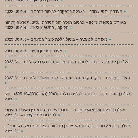
»
מעו”דכן יחסי עבודה – הגבלת ההפקדה לביטוח מנהלים – אוגוסט 2023
מעו”דכן בנקאות ומימון – פרסום תזכיר חוק הסדרת עסקאות איגוח (תיקוני
»
חקיקה), התשפ”ג 2023 – אוגוסט 2023
»
מעו”דכן ליטיגציה – ביטול הלכת פיצול הסעדים – אוגוסט 2023
»
מעו”דכן תכנון ובניה – אוגוסט 2023
מעו”דכן ליטיגציה – פטור לחברות זרות מרישום בפנקס הקבלנים – יולי 2023
»
מעו”דכן מיסים – תיקון פקודת מס הכנסה (מקום מושבו של יחיד) – יולי 2023
»
מעו”דכן תכנון ובניה – תכנית כוללנית חולון ח/2040 (מס’ 505-1043090) – יולי
»
2023
מעו”דכן סייבר וטכנולוגיות מידע – הסדר העברת מידע בין האיחוד האירופי
»
לחברות אמריקאיות – יולי 2023
מעו”דכן יחסי עבודה – פיצויים בגין אובדן הכנסות בעקבות מבצע “מגן וחץ” –
»
יולי 2023