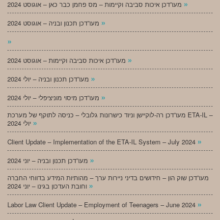
»
מעו”דכן איכות סביבה וקיימות – מס פחמן כבר כאן – אוגוסט 2024
»
מעו”דכן תכנון ובניה – אוגוסט 2024
»
»
מעו”דכן איכות סביבה וקיימות – אוגוסט 2024
»
מעו”דכן תכנון ובניה – יולי 2024
»
מעו”דכן מיסוי מוניציפלי – יולי 2024
מעו”דכן רה-לוקיישן וניוד כישרונות גלובלי – כניסה לתוקף של מערכת ETA-IL –
»
יולי 2024
»
Client Update – Implementation of the ETA-IL System – July 2024
»
מעו”דכן תכנון ובניה – יוני 2024
מעו”דכן שוק הון – חידושים בדיני ניירות ערך – מהותיות המידע בדווחי החברה
»
וחובת העדכון בגינו – יוני 2024
»
Labor Law Client Update – Employment of Teenagers – June 2024