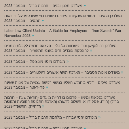
»
מעו”דכן תכנון ובניה – חרבות ברזל – נובמבר 2023
מעו”דכן מיסים – מתווי המענקים והפיצויים השונים כפי שפורסמו על ידי רשות
»
המסים – נובמבר 2023
Labor Law Client Update – A Guide for Employers – “Iron Swords” War –
»
November 2023
מעו”דכן רה-לוקיישן וניוד כישרונות גלובלי – הקצאה חדשה לקבלת היתרים
»
להעסקת עובדים זרים בענפי התעשייה – נובמבר 2023
»
מעו”דכן מיסוי מוניציפלי – נובמבר 2023
»
מעו”דכן איכות הסביבה – הארכת תוקף אישורים רגולטוריים – נובמבר 2023
מעו”דכן מיסים – דנ”א ביהמ”ש העליון בנושא רכישה עצמית של מניות שאינה
»
פרו-ראטה – נובמבר 2023
מעו”דכן בנקאות ומימון – פרסום צו דחיית מועדים (הוראת שעה – חרבות
ברזל) (חוזה, פסק דין או תשלום לרשות) (הארכת התקופה הקובעת ותקופת
»
הדחייה), התשפ”ד-2023
»
מעו”דכן יחסי עבודה – מלחמת חרבות ברזל – נובמבר 2023
»
מעו”דכן תכנון ובניה – חרבות ברזל – נובמבר 2023