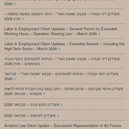
»
2026
מעו”דכן דיני עבודה – מבצע ‘שאגת הארי’ – היתר העסקה בשעות נוספות –
»
מרץ 2026
Labor & Employment Client Updates – General Permit for Extended
»
Working Hours – Operation ‘Roaring Lion’ – March 2026
Labor & Employment Client Updates – Essential Sectors – including the
»
High-Tech Sector – March 2026
מעו”דכן דיני עבודה – מבצע ‘שאגת הארי’ – הנחיות למעסיקים בענף הבניה
»
והשיפוצים – מרץ 2026
מעו”דכן יחסי עבודה – הנחיות למעסיקים – מבצע “שאגת הארי” – פברואר
»
2026
מעו”דכן מיסוי מקרקעין – עדכון פסיקה – חיוב במס בגין העברת זכויות לרשות
»
מקומית – פברואר 2026
»
מעו”דכן תכנון ובניה – פברואר 2026
»
מעו”דכן ליטיגציה – פברואר 2026
Aviation Law Client Update – Successful Representation of Air France