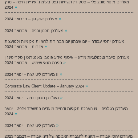
מעו”דכן מיסוי מוניציפלי – פסק דין תשתיות נפט בע”מ נ’ עיריית חיפה – מרץ
»
2024
»
מעו”דכן שוק הון – פברואר 2024
»
מעו”דכן תכנון ובניה – פברואר 2024
מעו”דכן יחסי עבודה – יום שבתון יום הבחירות לרשויות מקומיות ולמועצות
»
אזוריות – פברואר 2024
מעו”דכן סייבר וטכנולוגיות מידע – איסוף מידע פומבי באינטרנט | סקרייפינג |
»
הפרת תנאי שימוש – פברואר 2024
»
מעו”דכן ליטיגציה – ינואר 2024 II
»
Corporate Law Client Update – January 2024
»
מעו”דכן תכנון ובניה – ינואר 2024
מעו”דכן רגולציה – צו הארכת תקופות ודחיית מועדים התשפ”ד-2024 – ינואר
»
2024
»
מעו”דכן ליטיגציה – ינואר 2024
מעו”דכן יחסי עבודה – תקנות להגברת האכיפה של דיני עבודה – דצמבר 2023