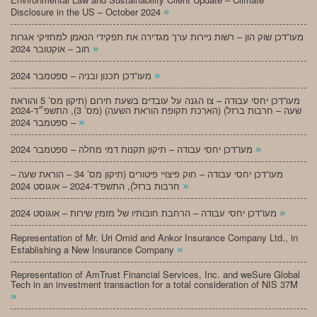
»
Disclosure in the US – October 2024
מעו”דכן שוק הון – רשות ניירות ערך מגדירה את תפקידי הנאמן למחזיקי אגרות
»
חוב – אוקטובר 2024
»
מעו”דכן תכנון ובניה – ספטמבר 2024
מעו”דכן יחסי עבודה – צו הגנה על עובדים בשעת חירום (תיקון מס’ 5 והוראת
שעה – חרבות ברזל) (הארכת תקופת הוראת השעה) (מס’ 3), התשפ״ד-2024
»
– ספטמבר 2024
»
מעו”דכן יחסי עבודה – תיקון תקנות דמי מחלה – ספטמבר 2024
מעו”דכן יחסי עבודה – חוק פיצויי פיטורים (תיקון מס’ 34 – הוראת שעה –
»
חרבות ברזל), התשפ”ד-2024 – אוגוסט 2024
»
מעו”דכן יחסי עבודה – הרחבת חובותיו של מזמין שירות – אוגוסט 2024
Representation of Mr. Uri Omid and Ankor Insurance Company Ltd., in
»
Establishing a New Insurance Company
Representation of AmTrust Financial Services, Inc. and weSure Global
Tech in an investment transaction for a total consideration of NIS 37M
»