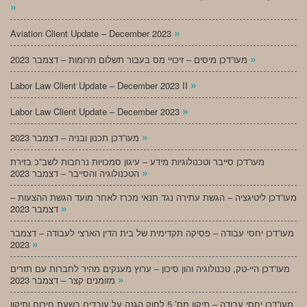
»
»
Aviation Client Update – December 2023
»
מעו”דכן מיסים – זיכויי מס בעבור תשלום תרומות – דצמבר 2023
»
Labor Law Client Update – December 2023 II
»
Labor Law Client Update – December 2023
»
מעו”דכן תכנון ובניה – דצמבר 2023
מעו”דכן סייבר וטכנולוגיות מידע – עיגון סמכויות נרחבות לשב”כ בזירת
»
הטכנולוגיה והסייבר – דצמבר 2023
מעו”דכן ליטיגציה – הגשת עתירה נגד תנאי מכרז לאחר מועד הגשת ההצעות –
»
דצמבר 2023
מעו”דכן יחסי עבודה – פסיקה תקדימית של בית הדין הארצי לעבודה – דצמבר
»
2023
מעו”דכן היי-טק, טכנולוגיה והון סיכון – ערוץ מענקים מהיר לחברות עם תזרים
»
מזומנים קצר – דצמבר 2023
מעו”דכן יחסי עבודה – תיקון מס’ 5 לחוק הגנה על עובדים בשעת חירום ותיקון