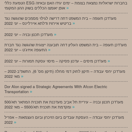
הטמעת כללי ESG בחברות ישראליות נמצאת בצומת – ימים יגידו האם ובאיזה
»
אופן יאומצו הכללים בשוק ההון המקומי
מעו”דכן תעופה – בית המשפט דחה דרישה לגילוי מסמכים שהוגשה נגד
»
בריטיש איירוויז ודלתא איירליינס – יוני 2022
»
מעו”דכן תכנון ובניה – יוני 2022
מעו”דכן תעופה – בית המשפט העליון דחה תובענה ייצוגית שהוגשה נגד חברת
»
התעופה איזיג’ט – יוני 2022
»
מעו”דכן מיסים – עדכון פסיקה – מיסוי עסקת תמורות – יוני 2022
מעו”דכן יחסי עבודה – תיקון לחוק דמי מחלה (תיקון מס’ 6), התשפ”ב-2022 –
»
מאי 2022
Dor Alon signed a Strategic Agreements With Afcon Electric
»
Transportation
מעו”דכן תכנון ובניה – עיריית תל אביב מעדכנת את תוכנית המתאר תא/500
»
ומקדמת את תוכנית תא/5500 – מאי 2022
מעו”דכן יחסי עבודה – העסקת עובדים ביום הזיכרון וביום העצמאות – אפריל
»
2022