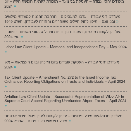
מעו”דכן יחסי עבודה – העסקת בני נוער – תזכורת לקראת חופשת הקיץ – יוני
»
2024
מעו”דכן דיני עבודה – עדכון למעסיקים – הרחבת ההגנות למשרתי מילואים
»
ובני זוגם – תיקון לחוק חיילים משוחררים (החזרה לעבודה), תש”ט-1949
מעו”דכן לקוחות פרטיים, העברות בין דוריות וניהול סכסוכי משפחה וירושה –
»
מאי 2024
Labor Law Client Update – Memorial and Independence Day – May 2024
»
מעו”דכן יחסי עבודה – העסקת עובדים ביום הזיכרון וביום העצמאות – מאי
»
2024
Tax Client Update – Amendment No. 272 to the Israel Income Tax
Ordinance: Reporting Obligations on Trusts and Individuals – April 2024
»
Aviation Law Client Update – Successful Representation of Wizz Air in
Supreme Court Appeal Regarding Unrefunded Airport Taxes – April 2024
»
מעו”דכן טכנולוגיות מידע ופרטיות – עדכון לקוחות לעניין ניהול סיכוני אבטחת
»
מידע בשימוש בקוד פתוח – אפריל 2024