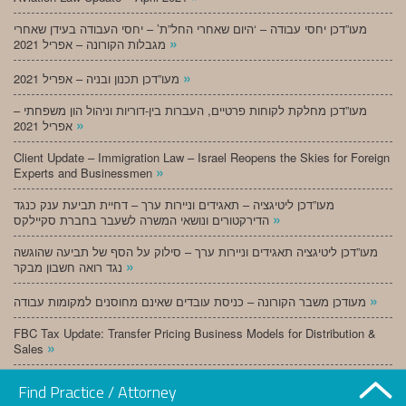
מעו”דכן יחסי עבודה – ‘היום שאחרי החל”ת’ – יחסי העבודה בעידן שאחרי
»
מגבלות הקורונה – אפריל 2021
»
מעו”דכן תכנון ובניה – אפריל 2021
מעו”דכן מחלקת לקוחות פרטיים, העברות בין-דוריות וניהול הון משפחתי –
»
אפריל 2021
Client Update – Immigration Law – Israel Reopens the Skies for Foreign
»
Experts and Businessmen
מעו”דכן ליטיגציה – תאגידים וניירות ערך – דחיית תביעת ענק כנגד
»
הדירקטורים ונושאי המשרה לשעבר בחברת סקיילקס
מעו”דכן ליטיגציה תאגידים וניירות ערך – סילוק על הסף של תביעה שהוגשה
»
נגד רואה חשבון מבקר
»
מעודכן משבר הקורונה – כניסת עובדים שאינם מחוסנים למקומות עבודה
FBC Tax Update: Transfer Pricing Business Models for Distribution &
»
Sales
»
מעו”דכן תכנון ובניה – מרץ 2021
Find Practice / Attorney