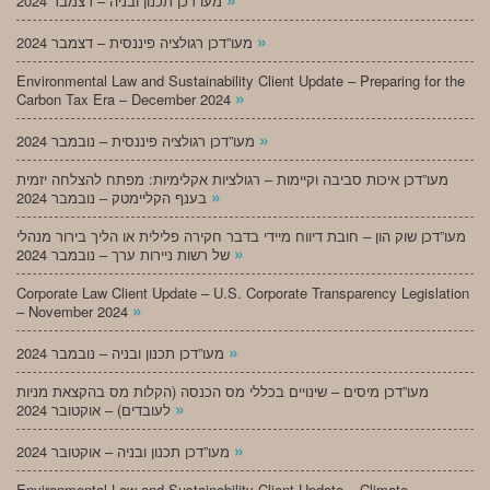
מעו”דכן תכנון ובניה – דצמבר 2024
»
מעו”דכן רגולציה פיננסית – דצמבר 2024
Environmental Law and Sustainability Client Update – Preparing for the
»
Carbon Tax Era – December 2024
»
מעו”דכן רגולציה פיננסית – נובמבר 2024
מעו”דכן איכות סביבה וקיימות – רגולציות אקלימיות: מפתח להצלחה יזמית
»
בענף הקליימטק – נובמבר 2024
מעו”דכן שוק הון – חובת דיווח מיידי בדבר חקירה פלילית או הליך בירור מנהלי
»
של רשות ניירות ערך – נובמבר 2024
Corporate Law Client Update – U.S. Corporate Transparency Legislation
»
– November 2024
»
מעו”דכן תכנון ובניה – נובמבר 2024
מעו”דכן מיסים – שינויים בכללי מס הכנסה (הקלות מס בהקצאת מניות
»
לעובדים) – אוקטובר 2024
»
מעו”דכן תכנון ובניה – אוקטובר 2024
Environmental Law and Sustainability Client Update – Climate