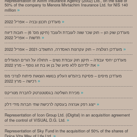
Representation of Alifim Insurance Agency (2002) Ltd., on the sale of
50% of the company to Menora Mivtachim Insurance Ltd. for NIS 140
»
million
»
מעו”דכן תכנון ובניה – אפריל 2022
מעו”דכן שוק הון – חוק שכר שווה לעובדת ולעובד (תיקון מס’ 6) – חובות דיווח
»
חדשות – אפריל 2022
»
מעו”דכן רגולציה – חוק עקרונות האסדרה, התשפ”ב-2021 – אפריל 2022
מעו”דכן יחסי עבודה – תיקון חוק עבודת נשים – תחולה על הורים המגדלים
»
את ילדיהם ללא סיוע של בן או בת זוג נוסף – מרץ 2022
מעו”דכן מיסים – פסיקת ביהמ”ש העליון בנושא הוצאות פיתוח לצרכי מס
»
רכישה – מרץ 2022
»
מכירת השליטה בגסטטנרטק לחברת מטריקס
»
ייצוג רפק אנרגיה בעסקה לרכישת שתי חברות מידי דלק
Representation of Icon Group Ltd. (iDigital) in an acquisition agreement
»
of the control of VISUAL D.G. Ltd.
Representation of Sky Fund in the acquisition of 50% of the shares of
»
Dolce Vita Way of Life Ltd.