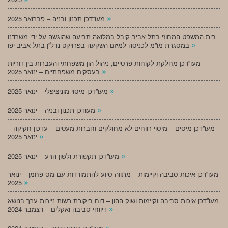
»
מעו”דכן תכנון ובניה – פברואר 2025
בית המשפט המחוזי בתל אביב קיבל במלואה תביעה שהוגשה על ידי משרדנו
»
במסגרת מו”מ לכניסה למיזם השקעה בפרויקט נדל”ן בתל אביב-יפו
מעו”דכן מחלקת לקוחות פרטיים, ניהול הון משפחתי והעברות בין-דוריות
»
בעסקים משפחתיים – ינואר 2025
»
מעו”דכן מיסוי מוניציפלי – ינואר 2025
»
מעודכן תכנון ובניה – ינואר 2025
מעו”דכן מיסים – מיסוי רווחים לא מחולקים וחברות מעטים – עדכון חקיקה –
»
ינואר 2025
»
מעו”דכן תקשורת ולשון הרע – ינואר 2025
מעו”דכן איכות סביבה וקיימות – מתווה סיוע להתמודדות עם מס פחמן – ינואר
»
2025
מעו”דכן איכות סביבה וקיימות ושוק ההון – דוח ביקורת רשות ניירות ערך בנושא
»
דיווחי סביבה ואקלים – דצמבר 2024
»