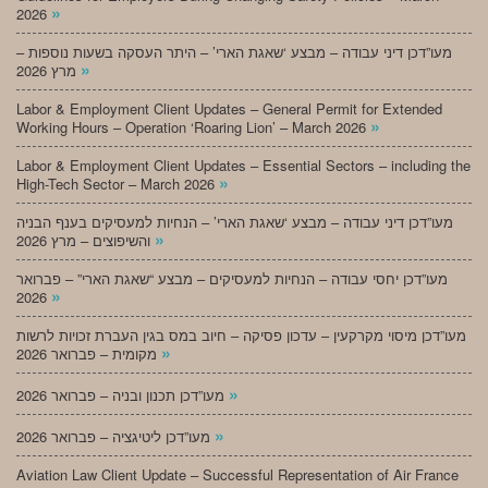
»
2026
מעו”דכן דיני עבודה – מבצע ‘שאגת הארי’ – היתר העסקה בשעות נוספות –
»
מרץ 2026
Labor & Employment Client Updates – General Permit for Extended
»
Working Hours – Operation ‘Roaring Lion’ – March 2026
Labor & Employment Client Updates – Essential Sectors – including the
»
High-Tech Sector – March 2026
מעו”דכן דיני עבודה – מבצע ‘שאגת הארי’ – הנחיות למעסיקים בענף הבניה
»
והשיפוצים – מרץ 2026
מעו”דכן יחסי עבודה – הנחיות למעסיקים – מבצע “שאגת הארי” – פברואר
»
2026
מעו”דכן מיסוי מקרקעין – עדכון פסיקה – חיוב במס בגין העברת זכויות לרשות
»
מקומית – פברואר 2026
»
מעו”דכן תכנון ובניה – פברואר 2026
»
מעו”דכן ליטיגציה – פברואר 2026
Aviation Law Client Update – Successful Representation of Air France