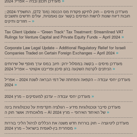
»
מעו”דכן תכנון ובניה – אפריל 2024
;מעו”דכן מיסים – חוק לתיקון פקודת מס הכנסה (מס’ 272), התשפ”ד-2024:
חובות דיווח שונות לרשות המיסים בקשר עם נאמנויות, עולים חדשים ותושבים
»
חוזרים ותיקים –
Tax Client Update – “Green Track” Tax Treatment: Streamlined VAT
»
Rulings for Venture Capital and Private Equity Funds – April 2024
Corporate Law Legal Update – Additional Regulatory Relief for Israeli
»
Companies Traded on Certain Foreign Exchanges – April 2024
מעו”דכן מיסים – בקשה במסלול ירוק: חיוב במס ערך מוסף של שירותים
»
הניתנים לקרנות השקעה בהון סיכון ופרייבט אקוויטי – אפריל 2024
מעו”דכן יחסי עבודה – הקפאה והפחתה של דמי הבראה לשנת 2024 – אפריל
»
2024
»
מעו”דכן יחסי עבודה – עדכון למעסיקים – מרץ 2024
מעו”דכן סייבר וטכנולוגיות מידע – רגולציה תקדימית על טכנולוגיות בינה
»
מלאכותית: אושר חוק ה – AI של האיחוד האירופי – מרץ 2024
מעו”דכן ליטיגציה – חוק בוררות חדש משנה את הכללים לניהול הליכי בוררות
»
מסחרית בין-לאומית בישראל – מרץ 2024