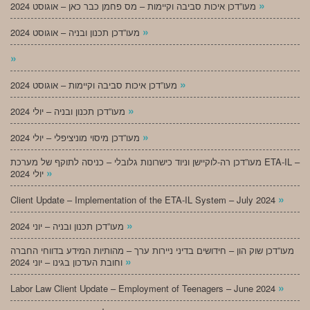
»
מעו”דכן איכות סביבה וקיימות – מס פחמן כבר כאן – אוגוסט 2024
»
מעו”דכן תכנון ובניה – אוגוסט 2024
»
»
מעו”דכן איכות סביבה וקיימות – אוגוסט 2024
»
מעו”דכן תכנון ובניה – יולי 2024
»
מעו”דכן מיסוי מוניציפלי – יולי 2024
מעו”דכן רה-לוקיישן וניוד כישרונות גלובלי – כניסה לתוקף של מערכת ETA-IL –
»
יולי 2024
»
Client Update – Implementation of the ETA-IL System – July 2024
»
מעו”דכן תכנון ובניה – יוני 2024
מעו”דכן שוק הון – חידושים בדיני ניירות ערך – מהותיות המידע בדווחי החברה
»
וחובת העדכון בגינו – יוני 2024
»
Labor Law Client Update – Employment of Teenagers – June 2024