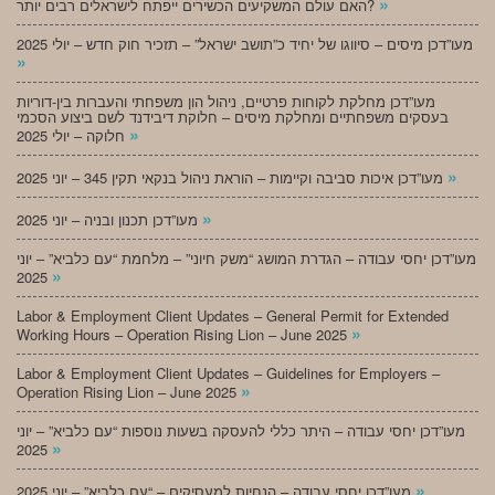
»
האם עולם המשקיעים הכשירים ייפתח לישראלים רבים יותר?
מעו”דכן מיסים – סיווגו של יחיד כ”תושב ישראל” – תזכיר חוק חדש – יולי 2025
»
מעו”דכן מחלקת לקוחות פרטיים, ניהול הון משפחתי והעברות בין-דוריות
בעסקים משפחתיים ומחלקת מיסים – חלוקת דיבידנד לשם ביצוע הסכמי
»
חלוקה – יולי 2025
»
מעו”דכן איכות סביבה וקיימות – הוראת ניהול בנקאי תקין 345 – יוני 2025
»
מעו”דכן תכנון ובניה – יוני 2025
מעו”דכן יחסי עבודה – הגדרת המושג “משק חיוני” – מלחמת “עם כלביא” – יוני
»
2025
Labor & Employment Client Updates – General Permit for Extended
»
Working Hours – Operation Rising Lion – June 2025
Labor & Employment Client Updates – Guidelines for Employers –
»
Operation Rising Lion – June 2025
מעו”דכן יחסי עבודה – היתר כללי להעסקה בשעות נוספות “עם כלביא” – יוני
»
2025
»
מעו”דכן יחסי עבודה – הנחיות למעסיקים – “עם כלביא” – יוני 2025