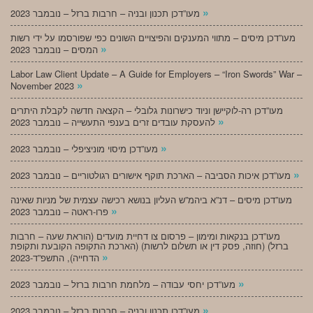
»
מעו”דכן תכנון ובניה – חרבות ברזל – נובמבר 2023
מעו”דכן מיסים – מתווי המענקים והפיצויים השונים כפי שפורסמו על ידי רשות
»
המסים – נובמבר 2023
Labor Law Client Update – A Guide for Employers – “Iron Swords” War –
»
November 2023
מעו”דכן רה-לוקיישן וניוד כישרונות גלובלי – הקצאה חדשה לקבלת היתרים
»
להעסקת עובדים זרים בענפי התעשייה – נובמבר 2023
»
מעו”דכן מיסוי מוניציפלי – נובמבר 2023
»
מעו”דכן איכות הסביבה – הארכת תוקף אישורים רגולטוריים – נובמבר 2023
מעו”דכן מיסים – דנ”א ביהמ”ש העליון בנושא רכישה עצמית של מניות שאינה
»
פרו-ראטה – נובמבר 2023
מעו”דכן בנקאות ומימון – פרסום צו דחיית מועדים (הוראת שעה – חרבות
ברזל) (חוזה, פסק דין או תשלום לרשות) (הארכת התקופה הקובעת ותקופת
»
הדחייה), התשפ”ד-2023
»
מעו”דכן יחסי עבודה – מלחמת חרבות ברזל – נובמבר 2023
»
מעו”דכן תכנון ובניה – חרבות ברזל – נובמבר 2023