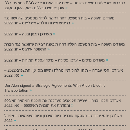
הטמעת כללי ESG בחברות ישראליות נמצאת בצומת – ימים יגידו האם ובאיזה
»
אופן יאומצו הכללים בשוק ההון המקומי
מעו”דכן תעופה – בית המשפט דחה דרישה לגילוי מסמכים שהוגשה נגד
»
בריטיש איירוויז ודלתא איירליינס – יוני 2022
»
מעו”דכן תכנון ובניה – יוני 2022
מעו”דכן תעופה – בית המשפט העליון דחה תובענה ייצוגית שהוגשה נגד חברת
»
התעופה איזיג’ט – יוני 2022
»
מעו”דכן מיסים – עדכון פסיקה – מיסוי עסקת תמורות – יוני 2022
מעו”דכן יחסי עבודה – תיקון לחוק דמי מחלה (תיקון מס’ 6), התשפ”ב-2022 –
»
מאי 2022
Dor Alon signed a Strategic Agreements With Afcon Electric
»
Transportation
מעו”דכן תכנון ובניה – עיריית תל אביב מעדכנת את תוכנית המתאר תא/500
»
ומקדמת את תוכנית תא/5500 – מאי 2022
מעו”דכן יחסי עבודה – העסקת עובדים ביום הזיכרון וביום העצמאות – אפריל
»
2022