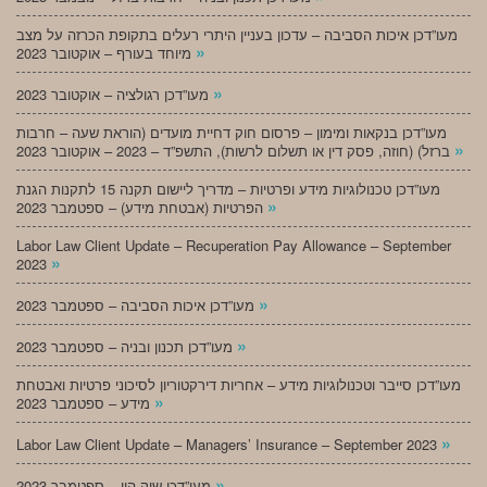
מעו”דכן איכות הסביבה – עדכון בעניין היתרי רעלים בתקופת הכרזה על מצב
»
מיוחד בעורף – אוקטובר 2023
»
מעו”דכן רגולציה – אוקטובר 2023
מעו”דכן בנקאות ומימון – פרסום חוק דחיית מועדים (הוראת שעה – חרבות
»
ברזל) (חוזה, פסק דין או תשלום לרשות), התשפ”ד – 2023 – אוקטובר 2023
מעו”דכן טכנולוגיות מידע ופרטיות – מדריך ליישום תקנה 15 לתקנות הגנת
»
הפרטיות (אבטחת מידע) – ספטמבר 2023
Labor Law Client Update – Recuperation Pay Allowance – September
»
2023
»
מעו”דכן איכות הסביבה – ספטמבר 2023
»
מעו”דכן תכנון ובניה – ספטמבר 2023
מעו”דכן סייבר וטכנולוגיות מידע – אחריות דירקטוריון לסיכוני פרטיות ואבטחת
»
מידע – ספטמבר 2023
»
Labor Law Client Update – Managers’ Insurance – September 2023
»
מעו”דכן שוק הון – ספטמבר 2023