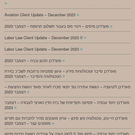
»
»
Aviation Client Update – December 2023
»
מעו”דכן מיסים – זיכויי מס בעבור תשלום תרומות – דצמבר 2023
»
Labor Law Client Update – December 2023 II
»
Labor Law Client Update – December 2023
»
מעו”דכן תכנון ובניה – דצמבר 2023
מעו”דכן סייבר וטכנולוגיות מידע – עיגון סמכויות נרחבות לשב”כ בזירת
»
הטכנולוגיה והסייבר – דצמבר 2023
מעו”דכן ליטיגציה – הגשת עתירה נגד תנאי מכרז לאחר מועד הגשת ההצעות –
»
דצמבר 2023
מעו”דכן יחסי עבודה – פסיקה תקדימית של בית הדין הארצי לעבודה – דצמבר
»
2023
מעו”דכן היי-טק, טכנולוגיה והון סיכון – ערוץ מענקים מהיר לחברות עם תזרים
»
מזומנים קצר – דצמבר 2023
מעו”דכן יחסי עבודה – תיקון מס’ 5 לחוק הגנה על עובדים בשעת חירום ותיקון