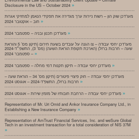
»
Disclosure in the US – October 2024
מעו”דכן שוק הון – רשות ניירות ערך מגדירה את תפקידי הנאמן למחזיקי אגרות
»
חוב – אוקטובר 2024
»
מעו”דכן תכנון ובניה – ספטמבר 2024
מעו”דכן יחסי עבודה – צו הגנה על עובדים בשעת חירום (תיקון מס’ 5 והוראת
שעה – חרבות ברזל) (הארכת תקופת הוראת השעה) (מס’ 3), התשפ״ד-2024
»
– ספטמבר 2024
»
מעו”דכן יחסי עבודה – תיקון תקנות דמי מחלה – ספטמבר 2024
מעו”דכן יחסי עבודה – חוק פיצויי פיטורים (תיקון מס’ 34 – הוראת שעה –
»
חרבות ברזל), התשפ”ד-2024 – אוגוסט 2024
»
מעו”דכן יחסי עבודה – הרחבת חובותיו של מזמין שירות – אוגוסט 2024
Representation of Mr. Uri Omid and Ankor Insurance Company Ltd., in
»
Establishing a New Insurance Company
Representation of AmTrust Financial Services, Inc. and weSure Global
Tech in an investment transaction for a total consideration of NIS 37M
»