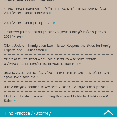
מעו”דכן יחסי עבודה – ‘היום שאחרי החל”ת’ – יחסי העבודה בעידן שאחרי
»
מגבלות הקורונה – אפריל 2021
»
מעו”דכן תכנון ובניה – אפריל 2021
מעו”דכן מחלקת לקוחות פרטיים, העברות בין-דוריות וניהול הון משפחתי –
»
אפריל 2021
Client Update – Immigration Law – Israel Reopens the Skies for Foreign
»
Experts and Businessmen
מעו”דכן ליטיגציה – תאגידים וניירות ערך – דחיית תביעת ענק כנגד
»
הדירקטורים ונושאי המשרה לשעבר בחברת סקיילקס
מעו”דכן ליטיגציה תאגידים וניירות ערך – סילוק על הסף של תביעה שהוגשה
»
נגד רואה חשבון מבקר
»
מעודכן משבר הקורונה – כניסת עובדים שאינם מחוסנים למקומות עבודה
FBC Tax Update: Transfer Pricing Business Models for Distribution &
»
Sales
»
מעו”דכן תכנון ובניה – מרץ 2021
Find Practice / Attorney