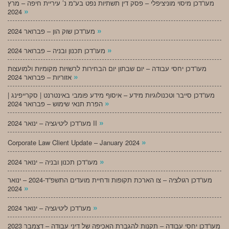
מעו”דכן מיסוי מוניציפלי – פסק דין תשתיות נפט בע”מ נ’ עיריית חיפה – מרץ
»
2024
»
מעו”דכן שוק הון – פברואר 2024
»
מעו”דכן תכנון ובניה – פברואר 2024
מעו”דכן יחסי עבודה – יום שבתון יום הבחירות לרשויות מקומיות ולמועצות
»
אזוריות – פברואר 2024
מעו”דכן סייבר וטכנולוגיות מידע – איסוף מידע פומבי באינטרנט | סקרייפינג |
»
הפרת תנאי שימוש – פברואר 2024
»
מעו”דכן ליטיגציה – ינואר 2024 II
»
Corporate Law Client Update – January 2024
»
מעו”דכן תכנון ובניה – ינואר 2024
מעו”דכן רגולציה – צו הארכת תקופות ודחיית מועדים התשפ”ד-2024 – ינואר
»
2024
»
מעו”דכן ליטיגציה – ינואר 2024
מעו”דכן יחסי עבודה – תקנות להגברת האכיפה של דיני עבודה – דצמבר 2023