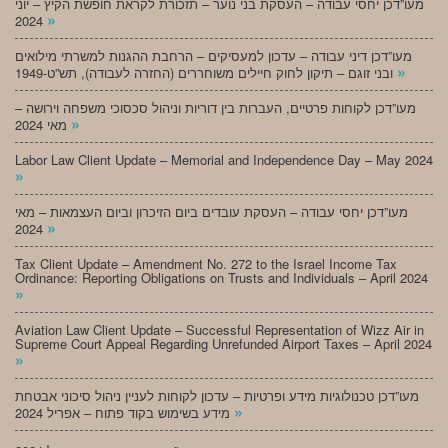
מעו”דכן יחסי עבודה – העסקת בני נוער – תזכורת לקראת חופשת הקיץ – יוני
»
2024
מעו”דכן דיני עבודה – עדכון למעסיקים – הרחבת ההגנות למשרתי מילואים
»
ובני זוגם – תיקון לחוק חיילים משוחררים (החזרה לעבודה), תש”ט-1949
מעו”דכן לקוחות פרטיים, העברות בין דוריות וניהול סכסוכי משפחה וירושה –
»
מאי 2024
Labor Law Client Update – Memorial and Independence Day – May 2024
»
מעו”דכן יחסי עבודה – העסקת עובדים ביום הזיכרון וביום העצמאות – מאי
»
2024
Tax Client Update – Amendment No. 272 to the Israel Income Tax
Ordinance: Reporting Obligations on Trusts and Individuals – April 2024
»
Aviation Law Client Update – Successful Representation of Wizz Air in
Supreme Court Appeal Regarding Unrefunded Airport Taxes – April 2024
»
מעו”דכן טכנולוגיות מידע ופרטיות – עדכון לקוחות לעניין ניהול סיכוני אבטחת
»
מידע בשימוש בקוד פתוח – אפריל 2024