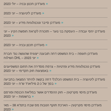
»
מעו”דכן תכנון ובניה – יולי 2023
»
מעו”דכן ליטיגציה – יוני 2023
»
מעו”דכן סייבר וטכנולוגיות מידע – יוני 2023
מעו”דכן יחסי עבודה – העסקת בני נוער – תזכורת לקראת חופשת הקיץ – יוני
»
2023
»
מעו”דכן תכנון ובניה – יוני 2023
מעו”דכן תעופה – בית המשפט דחה תובענה ייצוגית שהוגשה נגד חברת
»
השילוח DHL – יוני 2023
מעו”דכן טכנולוגיות מידע ופרטיות – צרפת מסדירה את תחום המשפיענים
»
באמצעות חוק תקדימי – יוני 2023
מעו”דכן ליטיגציה – בית המשפט הכלכלי דחה בקשה להיתר המצאה בתביעה
»
בסך של כ-2 מיליארד ש”ח – יוני 2023
מעו”דכן מיסוי מקרקעין – חוק ההסדרים אושר במליאת הכנסת ופורסם
»
ברשומות – יוני 2023
מעו”דכן מיסוי מקרקעין – הארכת תוקף הטבות מס שבח בתמ”א 38 – מאי
»
2023