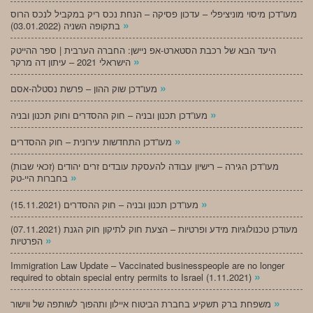
מעו”דכן מיסוי מוניציפלי – עדכון פסיקה – הנחת נכס ריק במקביל לנכס הרוס
»
בתקופה השניה (03.01.2022)
היעד הבא של רכבת הסטארט-אפ ניישן: החברה הערבית | ספר ההייטק
»
הישראלי 2021 – עיתון דה מרקר
»
מעו”דכן שוק ההון – פרשת נסטלה-אסם
»
מעו”דכן תכנון ובניה – חוק ההסדרים וחוק תכנון ובניה
»
מעו”דכן התחדשות עירונית – חוק ההסדרים
מעו”דכן הגירה – רישיון עבודה להעסקת עובדים זרים יהודים (זכאי שבות)
»
בחברות היי-טק
»
מעו”דכן תכנון ובניה – חוק ההסדרים (15.11.2021)
(07.11.2021) מעודכן טכנולוגיות מידע ופרטיות – הצעת חוק לתיקון חוק הגנת
»
הפרטיות
Immigration Law Update – Vaccinated businesspeople are no longer
»
required to obtain special entry permits to Israel (1.11.2021)
»
משפחת ברק תשקיע בחברת הביטוח איילון ותהפוך לשותפה של ווישור