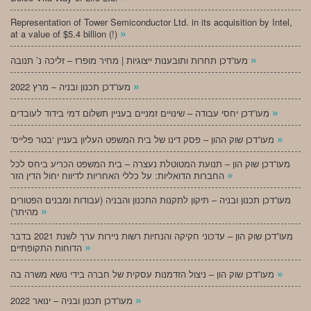
Representation of Tower Semiconductor Ltd. in its acquisition by Intel,
»
at a value of $5.4 billion (!)
»
מעו”דכן תחרות ותובענות ייצוגיות | מחיר מופרז – זליכה נ’ תנובה
»
מעו”דכן תכנון ובניה – מרץ 2022
»
מעו”דכן יחסי עבודה – שינויים זמניים בעניין תשלום דמי בידוד לעובדים
»
‘מעו”דכן שוק ההון – פסק דינו של בית המשפט העליון בעניין ‘בטר פלייס
מעו”דכן שוק הון – תנועת המטוטלת נעצרה – בית המשפט הכריע ביחס לכל
»
החברות הדואליות: על כללי האחריות לדיווח יחול הדין הזר
מעו”דכן תכנון ובניה – תיקון לתקנות התכנון והבניה (עבודות ומבנים הפטורים
»
מהיתר)
מעו”דכן שוק הון – עדכוני חקיקה והנחיות רשות ניירות ערך לשנת 2021 בדבר
»
הדוחות התקופתיים
»
מעו”דכן שוק הון – ניצול הזדמנות עסקית של חברה בידי נושא משרה בה
»
מעו”דכן תכנון ובניה – ינואר 2022