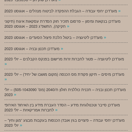
»
מעו”דכן יחסי עבודה – הגבלת ההפקדה לביטוח מנהלים – אוגוסט 2023
מעו”דכן בנקאות ומימון – פרסום תזכיר חוק הסדרת עסקאות איגוח (תיקוני
»
חקיקה), התשפ”ג 2023 – אוגוסט 2023
»
מעו”דכן ליטיגציה – ביטול הלכת פיצול הסעדים – אוגוסט 2023
»
מעו”דכן תכנון ובניה – אוגוסט 2023
מעו”דכן ליטיגציה – פטור לחברות זרות מרישום בפנקס הקבלנים – יולי 2023
»
מעו”דכן מיסים – תיקון פקודת מס הכנסה (מקום מושבו של יחיד) – יולי 2023
»
מעו”דכן תכנון ובניה – תכנית כוללנית חולון ח/2040 (מס’ 505-1043090) – יולי
»
2023
מעו”דכן סייבר וטכנולוגיות מידע – הסדר העברת מידע בין האיחוד האירופי
»
לחברות אמריקאיות – יולי 2023
מעו”דכן יחסי עבודה – פיצויים בגין אובדן הכנסות בעקבות מבצע “מגן וחץ” –
»
יולי 2023