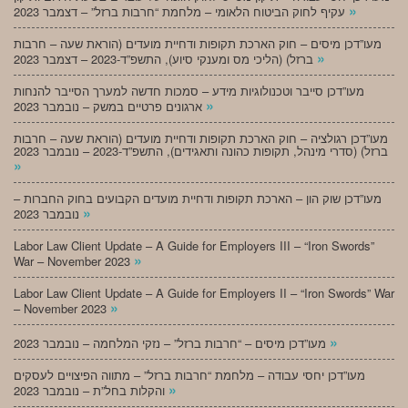
»
עקיף לחוק הביטוח הלאומי – מלחמת “חרבות ברזל” – דצמבר 2023
מעו”דכן מיסים – חוק הארכת תקופות ודחיית מועדים (הוראת שעה – חרבות
»
ברזל) (הליכי מס ומענקי סיוע), התשפ”ד-2023 – דצמבר 2023
מעו”דכן סייבר וטכנולוגיות מידע – סמכות חדשה למערך הסייבר להנחות
»
ארגונים פרטיים במשק – נובמבר 2023
מעו”דכן רגולציה – חוק הארכת תקופות ודחיית מועדים (הוראת שעה – חרבות
ברזל) (סדרי מינהל, תקופות כהונה ותאגידים), התשפ”ד-2023 – נובמבר 2023
»
מעו”דכן שוק הון – הארכת תקופות ודחיית מועדים הקבועים בחוק החברות –
»
נובמבר 2023
Labor Law Client Update – A Guide for Employers III – “Iron Swords”
»
War – November 2023
Labor Law Client Update – A Guide for Employers II – “Iron Swords” War
»
– November 2023
»
מעו”דכן מיסים – “חרבות ברזל” – נזקי המלחמה – נובמבר 2023
מעו”דכן יחסי עבודה – מלחמת “חרבות ברזל” – מתווה הפיצויים לעסקים
»
והקלות בחל”ת – נובמבר 2023