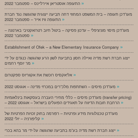
»
התעופה אוסטריאן איירליינס – ספטמבר 2022
מעו”דכן תעופה – בית המשפט המחוזי דחה תביעה ייצוגית שהוגשה נגד חברת
»
התעופה וויז אייר – ספטמבר 2022
מעו”דכן מיסוי מוניציפלי – עדכון פסיקה – ביטול חיוב רטרואקטיבי בארנונה –
»
ספטמבר 2022
»
Establishment of Ofek – a New Elementary Insurance Company
ייצוג חברת רשת מדיה ואיילה חסון בתביעת לשון הרע שהוגשה כנגדם על ידי
»
מר יוסף רחמים
»
אליאקסיס רוכשת את אקווריוס ספקטרום
»
מעו”דכן מיסים – השתתפות מלכ”רים במכרזי מדינה – אוגוסט 2022
מעו”דכן מיסים – כללי מחירי העברה בעסקאות בינלאומיות (transfer pricing)
»
– הרחבת חובות הדיווח על תאגידים הפועלים בישראל – אוגוסט 2022
מעו”דכן טכנולוגיות מידע ופרטיות – רפורמה בחוק זכויות הפרטיות של
»
קליפורניה – יולי 2022
»
ייצוג חברת רשת מדיה בע”מ בתביעה שהוגשה על-ידי מר בהא בכרי