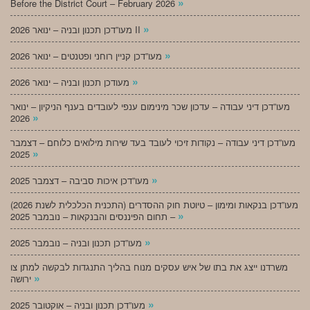
»
Before the District Court – February 2026
»
מעו”דכן תכנון ובניה – ינואר 2026 II
»
מעו”דכן קניין רוחני ופטנטים – ינואר 2026
»
מעודכן תכנון ובניה – ינואר 2026
מעו”דכן דיני עבודה – עדכון שכר מינימום ענפי לעובדים בענף הניקיון – ינואר
»
2026
מעו”דכן דיני עבודה – נקודות זיכוי לעובד בעד שירות מילואים כלוחם – דצמבר
»
2025
»
מעו”דכן איכות סביבה – דצמבר 2025
מעו”דכן בנקאות ומימון – טיוטת חוק ההסדרים (התכנית הכלכלית לשנת 2026)
»
– תחום הפיננסים והבנקאות – נובמבר 2025
»
מעו”דכן תכנון ובניה – נובמבר 2025
משרדנו ייצג את בתו של איש עסקים מנוח בהליך התנגדות לבקשה למתן צו
»
ירושה
»
מעו”דכן תכנון ובניה – אוקטובר 2025