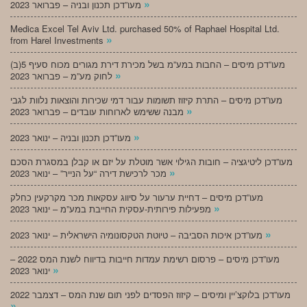
»
מעו”דכן תכנון ובניה – פברואר 2023
Medica Excel Tel Aviv Ltd. purchased 50% of Raphael Hospital Ltd.
»
from Harel Investments
מעו”דכן מיסים – החבות במע”מ בשל מכירת דירת מגורים מכוח סעיף 5(ב)
»
לחוק מע”מ – פברואר 2023
מעו”דכן מיסים – התרת קיזוז תשומות עבור דמי שכירות והוצאות נלוות לגבי
»
מבנה ששימש לארוחות עובדים – פברואר 2023
»
מעו”דכן תכנון ובניה – ינואר 2023
מעו”דכן ליטיגציה – חובות הגילוי אשר מוטלת על יזם או קבלן במסגרת הסכם
»
מכר לרכישת דירה “על הנייר” – ינואר 2023
מעו”דכן מיסים – דחיית ערעור על סיווג עסקאות מכר מקרקעין כחלק
»
מפעילות פירותית-עסקית החייבת במע”מ – ינואר 2023
»
מעו”דכן איכות הסביבה – טיוטת הטקסונומיה הישראלית – ינואר 2023
מעו”דכן מיסים – פרסום רשימת עמדות חייבות בדיווח לשנת המס 2022 –
»
ינואר 2023
מעו”דכן בלוקצ’יין ומיסים – קיזוז הפסדים לפני תום שנת המס – דצמבר 2022
»