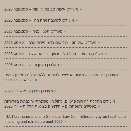
»
מעו”דכן איכות סביבה וקיימות – ספטמבר 2025
»
מעו”דכן ליטיגציה ושוק ההון – ספטמבר 2025
»
מעו”דכן תכנון ובניה – ספטמבר 2025
»
מעו”דכן שוק הון – חידושים בדיני ניירות ערך – אוגוסט 2025
»
מעו”דכן מיסים – נוהל גילוי מרצון – הוראת שעה – אוגוסט 2025
»
מעו”דכן תכנון ובניה – אוגוסט 2025
מעו”דכן דיני עבודה – מתווה הפיצויים לחופשה ללא תשלום (חל”ת) – “עם
»
כלביא” – יולי 2025
»
מעו”דכן תכנון ובניה – יולי 2025
מעו”דכן מחלקת לקוחות פרטיים, ניהול הון משפחתי והעברות בין-דוריות
»
בעסקים משפחתיים – חידושים בצוואות הדדיות – יולי 2025
IBA Healthcare and Life Sciences Law Committee survey on healthcare
»
financing and reimbursement 2025