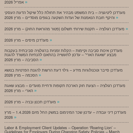
»
אפריל 2026
מעו”דכן ליטיגציה – בית המשפט מבהיר את תחולת כלל שיקול הדעת העסקי
»
והיקף חובת הנאמנות של ועדות השקעה בגופים מוסדיים – מרץ 2026
»
מעו”דכן רגולציה – תקנות שירותי תשלום (פטור מהוראות החוק) – מרץ 2026
»
מעו”דכן מיסים – מרץ 2026
מעו”דכן איכות סביבה וקיימות – הקלות זמניות ברגולציה סביבתית בעקבות
מבצע “שאגת הארי” – עדכון לתעשייה בהתאם להנחיות המשרד להגנת
»
הסביבה – מרץ 2026
מעו”דכן סייבר וטכנולוגיות מידע – גילוי דעת הרשות להגנת הפרטיות בנושא
»
הסכמה – מרץ 2026
מעו”דכן רגולציה – הצעת חוק הארכת תקופות ודחיית מועדים – מבצע שאגת
»
הארי – מרץ 2026
»
מעו”דכן תכנון ובניה – מרץ 2026
מעו”דכן דיני עבודה – עדכון שכר המינימום במשק החל מיום 1.4.2026 – מרץ
»
2026
Labor & Employment Client Updates – Operation ‘Roaring Lion’ –
Guidelines for Employers During Changing Safety Policies – March