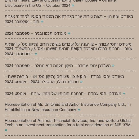
»
Disclosure in the US – October 2024
מעו”דכן שוק הון – רשות ניירות ערך מגדירה את תפקידי הנאמן למחזיקי אגרות
»
חוב – אוקטובר 2024
»
מעו”דכן תכנון ובניה – ספטמבר 2024
מעו”דכן יחסי עבודה – צו הגנה על עובדים בשעת חירום (תיקון מס’ 5 והוראת
שעה – חרבות ברזל) (הארכת תקופת הוראת השעה) (מס’ 3), התשפ״ד-2024
»
– ספטמבר 2024
»
מעו”דכן יחסי עבודה – תיקון תקנות דמי מחלה – ספטמבר 2024
מעו”דכן יחסי עבודה – חוק פיצויי פיטורים (תיקון מס’ 34 – הוראת שעה –
»
חרבות ברזל), התשפ”ד-2024 – אוגוסט 2024
»
מעו”דכן יחסי עבודה – הרחבת חובותיו של מזמין שירות – אוגוסט 2024
Representation of Mr. Uri Omid and Ankor Insurance Company Ltd., in
»
Establishing a New Insurance Company
Representation of AmTrust Financial Services, Inc. and weSure Global
Tech in an investment transaction for a total consideration of NIS 37M
»