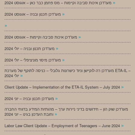
»
מעו”דכן איכות סביבה וקיימות – מס פחמן כבר כאן – אוגוסט 2024
»
מעו”דכן תכנון ובניה – אוגוסט 2024
»
»
מעו”דכן איכות סביבה וקיימות – אוגוסט 2024
»
מעו”דכן תכנון ובניה – יולי 2024
»
מעו”דכן מיסוי מוניציפלי – יולי 2024
מעו”דכן רה-לוקיישן וניוד כישרונות גלובלי – כניסה לתוקף של מערכת ETA-IL –
»
יולי 2024
»
Client Update – Implementation of the ETA-IL System – July 2024
»
מעו”דכן תכנון ובניה – יוני 2024
מעו”דכן שוק הון – חידושים בדיני ניירות ערך – מהותיות המידע בדווחי החברה
»
וחובת העדכון בגינו – יוני 2024
»
Labor Law Client Update – Employment of Teenagers – June 2024