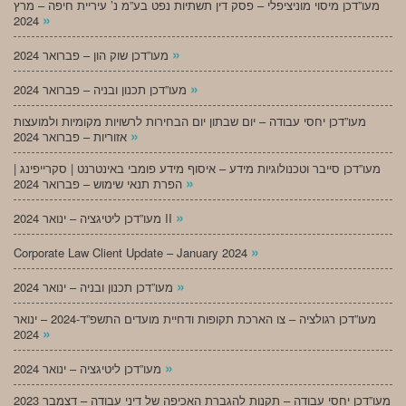
מעו”דכן מיסוי מוניציפלי – פסק דין תשתיות נפט בע”מ נ’ עיריית חיפה – מרץ
»
2024
»
מעו”דכן שוק הון – פברואר 2024
»
מעו”דכן תכנון ובניה – פברואר 2024
מעו”דכן יחסי עבודה – יום שבתון יום הבחירות לרשויות מקומיות ולמועצות
»
אזוריות – פברואר 2024
מעו”דכן סייבר וטכנולוגיות מידע – איסוף מידע פומבי באינטרנט | סקרייפינג |
»
הפרת תנאי שימוש – פברואר 2024
»
מעו”דכן ליטיגציה – ינואר 2024 II
»
Corporate Law Client Update – January 2024
»
מעו”דכן תכנון ובניה – ינואר 2024
מעו”דכן רגולציה – צו הארכת תקופות ודחיית מועדים התשפ”ד-2024 – ינואר
»
2024
»
מעו”דכן ליטיגציה – ינואר 2024
מעו”דכן יחסי עבודה – תקנות להגברת האכיפה של דיני עבודה – דצמבר 2023