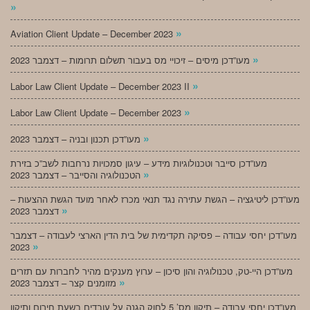
»
»
Aviation Client Update – December 2023
»
מעו”דכן מיסים – זיכויי מס בעבור תשלום תרומות – דצמבר 2023
»
Labor Law Client Update – December 2023 II
»
Labor Law Client Update – December 2023
»
מעו”דכן תכנון ובניה – דצמבר 2023
מעו”דכן סייבר וטכנולוגיות מידע – עיגון סמכויות נרחבות לשב”כ בזירת
»
הטכנולוגיה והסייבר – דצמבר 2023
מעו”דכן ליטיגציה – הגשת עתירה נגד תנאי מכרז לאחר מועד הגשת ההצעות –
»
דצמבר 2023
מעו”דכן יחסי עבודה – פסיקה תקדימית של בית הדין הארצי לעבודה – דצמבר
»
2023
מעו”דכן היי-טק, טכנולוגיה והון סיכון – ערוץ מענקים מהיר לחברות עם תזרים
»
מזומנים קצר – דצמבר 2023
מעו”דכן יחסי עבודה – תיקון מס’ 5 לחוק הגנה על עובדים בשעת חירום ותיקון