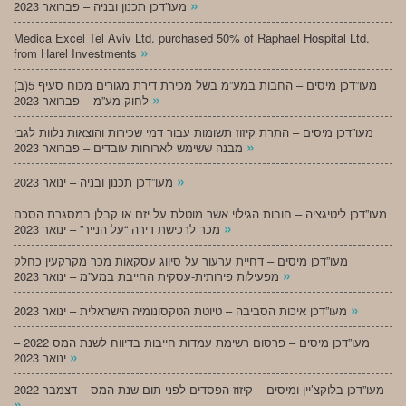
»
מעו”דכן תכנון ובניה – פברואר 2023
Medica Excel Tel Aviv Ltd. purchased 50% of Raphael Hospital Ltd.
»
from Harel Investments
מעו”דכן מיסים – החבות במע”מ בשל מכירת דירת מגורים מכוח סעיף 5(ב)
»
לחוק מע”מ – פברואר 2023
מעו”דכן מיסים – התרת קיזוז תשומות עבור דמי שכירות והוצאות נלוות לגבי
»
מבנה ששימש לארוחות עובדים – פברואר 2023
»
מעו”דכן תכנון ובניה – ינואר 2023
מעו”דכן ליטיגציה – חובות הגילוי אשר מוטלת על יזם או קבלן במסגרת הסכם
»
מכר לרכישת דירה “על הנייר” – ינואר 2023
מעו”דכן מיסים – דחיית ערעור על סיווג עסקאות מכר מקרקעין כחלק
»
מפעילות פירותית-עסקית החייבת במע”מ – ינואר 2023
»
מעו”דכן איכות הסביבה – טיוטת הטקסונומיה הישראלית – ינואר 2023
מעו”דכן מיסים – פרסום רשימת עמדות חייבות בדיווח לשנת המס 2022 –
»
ינואר 2023
מעו”דכן בלוקצ’יין ומיסים – קיזוז הפסדים לפני תום שנת המס – דצמבר 2022
»