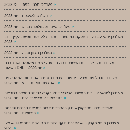
»
מעו”דכן תכנון ובניה – יולי 2023
»
מעו”דכן ליטיגציה – יוני 2023
»
מעו”דכן סייבר וטכנולוגיות מידע – יוני 2023
מעו”דכן יחסי עבודה – העסקת בני נוער – תזכורת לקראת חופשת הקיץ – יוני
»
2023
»
מעו”דכן תכנון ובניה – יוני 2023
מעו”דכן תעופה – בית המשפט דחה תובענה ייצוגית שהוגשה נגד חברת
»
השילוח DHL – יוני 2023
מעו”דכן טכנולוגיות מידע ופרטיות – צרפת מסדירה את תחום המשפיענים
»
באמצעות חוק תקדימי – יוני 2023
מעו”דכן ליטיגציה – בית המשפט הכלכלי דחה בקשה להיתר המצאה בתביעה
»
בסך של כ-2 מיליארד ש”ח – יוני 2023
מעו”דכן מיסוי מקרקעין – חוק ההסדרים אושר במליאת הכנסת ופורסם
»
ברשומות – יוני 2023
מעו”דכן מיסוי מקרקעין – הארכת תוקף הטבות מס שבח בתמ”א 38 – מאי
»
2023