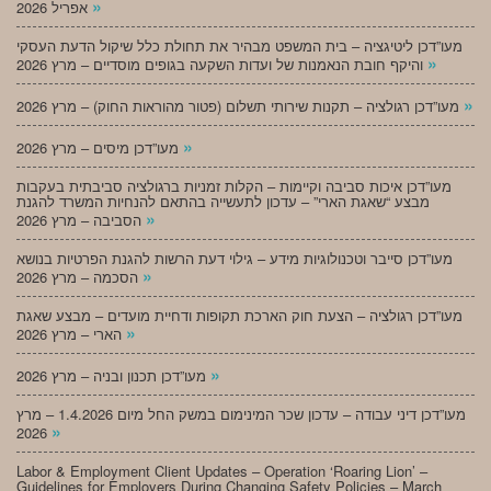
»
אפריל 2026
מעו”דכן ליטיגציה – בית המשפט מבהיר את תחולת כלל שיקול הדעת העסקי
»
והיקף חובת הנאמנות של ועדות השקעה בגופים מוסדיים – מרץ 2026
»
מעו”דכן רגולציה – תקנות שירותי תשלום (פטור מהוראות החוק) – מרץ 2026
»
מעו”דכן מיסים – מרץ 2026
מעו”דכן איכות סביבה וקיימות – הקלות זמניות ברגולציה סביבתית בעקבות
מבצע “שאגת הארי” – עדכון לתעשייה בהתאם להנחיות המשרד להגנת
»
הסביבה – מרץ 2026
מעו”דכן סייבר וטכנולוגיות מידע – גילוי דעת הרשות להגנת הפרטיות בנושא
»
הסכמה – מרץ 2026
מעו”דכן רגולציה – הצעת חוק הארכת תקופות ודחיית מועדים – מבצע שאגת
»
הארי – מרץ 2026
»
מעו”דכן תכנון ובניה – מרץ 2026
מעו”דכן דיני עבודה – עדכון שכר המינימום במשק החל מיום 1.4.2026 – מרץ
»
2026
Labor & Employment Client Updates – Operation ‘Roaring Lion’ –
Guidelines for Employers During Changing Safety Policies – March