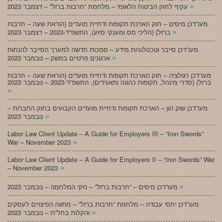
»
עקיף לחוק הביטוח הלאומי – מלחמת “חרבות ברזל” – דצמבר 2023
מעו”דכן מיסים – חוק הארכת תקופות ודחיית מועדים (הוראת שעה – חרבות
»
ברזל) (הליכי מס ומענקי סיוע), התשפ”ד-2023 – דצמבר 2023
מעו”דכן סייבר וטכנולוגיות מידע – סמכות חדשה למערך הסייבר להנחות
»
ארגונים פרטיים במשק – נובמבר 2023
מעו”דכן רגולציה – חוק הארכת תקופות ודחיית מועדים (הוראת שעה – חרבות
ברזל) (סדרי מינהל, תקופות כהונה ותאגידים), התשפ”ד-2023 – נובמבר 2023
»
מעו”דכן שוק הון – הארכת תקופות ודחיית מועדים הקבועים בחוק החברות –
»
נובמבר 2023
Labor Law Client Update – A Guide for Employers III – “Iron Swords”
»
War – November 2023
Labor Law Client Update – A Guide for Employers II – “Iron Swords” War
»
– November 2023
»
מעו”דכן מיסים – “חרבות ברזל” – נזקי המלחמה – נובמבר 2023
מעו”דכן יחסי עבודה – מלחמת “חרבות ברזל” – מתווה הפיצויים לעסקים
»
והקלות בחל”ת – נובמבר 2023