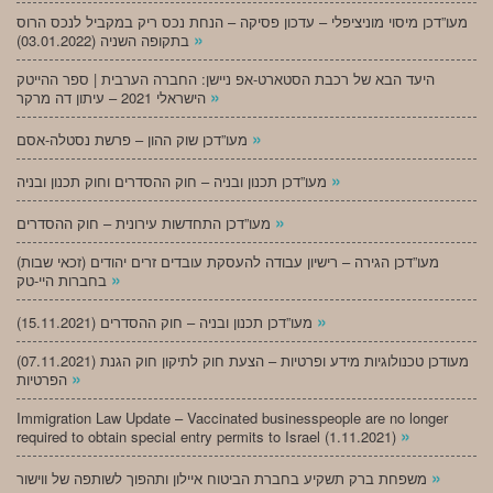
מעו”דכן מיסוי מוניציפלי – עדכון פסיקה – הנחת נכס ריק במקביל לנכס הרוס
»
בתקופה השניה (03.01.2022)
היעד הבא של רכבת הסטארט-אפ ניישן: החברה הערבית | ספר ההייטק
»
הישראלי 2021 – עיתון דה מרקר
»
מעו”דכן שוק ההון – פרשת נסטלה-אסם
»
מעו”דכן תכנון ובניה – חוק ההסדרים וחוק תכנון ובניה
»
מעו”דכן התחדשות עירונית – חוק ההסדרים
מעו”דכן הגירה – רישיון עבודה להעסקת עובדים זרים יהודים (זכאי שבות)
»
בחברות היי-טק
»
מעו”דכן תכנון ובניה – חוק ההסדרים (15.11.2021)
(07.11.2021) מעודכן טכנולוגיות מידע ופרטיות – הצעת חוק לתיקון חוק הגנת
»
הפרטיות
Immigration Law Update – Vaccinated businesspeople are no longer
»
required to obtain special entry permits to Israel (1.11.2021)
»
משפחת ברק תשקיע בחברת הביטוח איילון ותהפוך לשותפה של ווישור