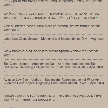
מעו”דכן יחסי עבודה – העסקת בני נוער – תזכורת לקראת חופשת הקיץ – יוני
»
2024
מעו”דכן דיני עבודה – עדכון למעסיקים – הרחבת ההגנות למשרתי מילואים
»
ובני זוגם – תיקון לחוק חיילים משוחררים (החזרה לעבודה), תש”ט-1949
מעו”דכן לקוחות פרטיים, העברות בין דוריות וניהול סכסוכי משפחה וירושה –
»
מאי 2024
Labor Law Client Update – Memorial and Independence Day – May 2024
»
מעו”דכן יחסי עבודה – העסקת עובדים ביום הזיכרון וביום העצמאות – מאי
»
2024
Tax Client Update – Amendment No. 272 to the Israel Income Tax
Ordinance: Reporting Obligations on Trusts and Individuals – April 2024
»
Aviation Law Client Update – Successful Representation of Wizz Air in
Supreme Court Appeal Regarding Unrefunded Airport Taxes – April 2024
»
מעו”דכן טכנולוגיות מידע ופרטיות – עדכון לקוחות לעניין ניהול סיכוני אבטחת
»
מידע בשימוש בקוד פתוח – אפריל 2024