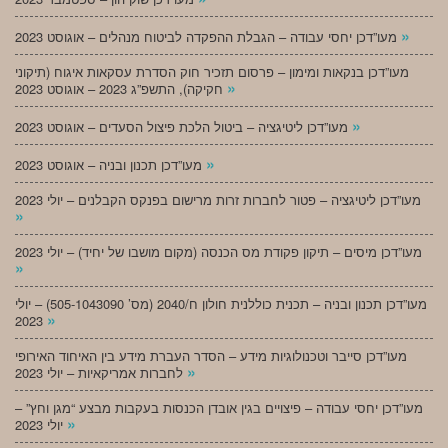
»
מעו”דכן יחסי עבודה – הגבלת ההפקדה לביטוח מנהלים – אוגוסט 2023
מעו”דכן בנקאות ומימון – פרסום תזכיר חוק הסדרת עסקאות איגוח (תיקוני
»
חקיקה), התשפ”ג 2023 – אוגוסט 2023
»
מעו”דכן ליטיגציה – ביטול הלכת פיצול הסעדים – אוגוסט 2023
»
מעו”דכן תכנון ובניה – אוגוסט 2023
מעו”דכן ליטיגציה – פטור לחברות זרות מרישום בפנקס הקבלנים – יולי 2023
»
מעו”דכן מיסים – תיקון פקודת מס הכנסה (מקום מושבו של יחיד) – יולי 2023
»
מעו”דכן תכנון ובניה – תכנית כוללנית חולון ח/2040 (מס’ 505-1043090) – יולי
»
2023
מעו”דכן סייבר וטכנולוגיות מידע – הסדר העברת מידע בין האיחוד האירופי
»
לחברות אמריקאיות – יולי 2023
מעו”דכן יחסי עבודה – פיצויים בגין אובדן הכנסות בעקבות מבצע “מגן וחץ” –
»
יולי 2023