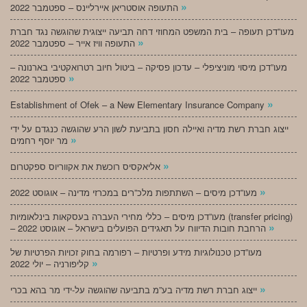
»
התעופה אוסטריאן איירליינס – ספטמבר 2022
מעו”דכן תעופה – בית המשפט המחוזי דחה תביעה ייצוגית שהוגשה נגד חברת
»
התעופה וויז אייר – ספטמבר 2022
מעו”דכן מיסוי מוניציפלי – עדכון פסיקה – ביטול חיוב רטרואקטיבי בארנונה –
»
ספטמבר 2022
»
Establishment of Ofek – a New Elementary Insurance Company
ייצוג חברת רשת מדיה ואיילה חסון בתביעת לשון הרע שהוגשה כנגדם על ידי
»
מר יוסף רחמים
»
אליאקסיס רוכשת את אקווריוס ספקטרום
»
מעו”דכן מיסים – השתתפות מלכ”רים במכרזי מדינה – אוגוסט 2022
מעו”דכן מיסים – כללי מחירי העברה בעסקאות בינלאומיות (transfer pricing)
»
– הרחבת חובות הדיווח על תאגידים הפועלים בישראל – אוגוסט 2022
מעו”דכן טכנולוגיות מידע ופרטיות – רפורמה בחוק זכויות הפרטיות של
»
קליפורניה – יולי 2022
»
ייצוג חברת רשת מדיה בע”מ בתביעה שהוגשה על-ידי מר בהא בכרי