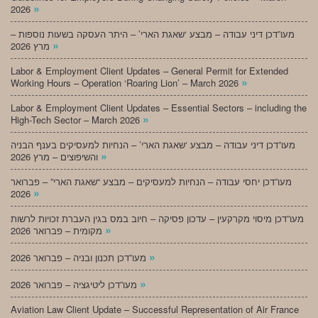
»
2026
מעו”דכן דיני עבודה – מבצע ‘שאגת הארי’ – היתר העסקה בשעות נוספות –
»
מרץ 2026
Labor & Employment Client Updates – General Permit for Extended
»
Working Hours – Operation ‘Roaring Lion’ – March 2026
Labor & Employment Client Updates – Essential Sectors – including the
»
High-Tech Sector – March 2026
מעו”דכן דיני עבודה – מבצע ‘שאגת הארי’ – הנחיות למעסיקים בענף הבניה
»
והשיפוצים – מרץ 2026
מעו”דכן יחסי עבודה – הנחיות למעסיקים – מבצע “שאגת הארי” – פברואר
»
2026
מעו”דכן מיסוי מקרקעין – עדכון פסיקה – חיוב במס בגין העברת זכויות לרשות
»
מקומית – פברואר 2026
»
מעו”דכן תכנון ובניה – פברואר 2026
»
מעו”דכן ליטיגציה – פברואר 2026
Aviation Law Client Update – Successful Representation of Air France