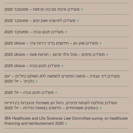
»
מעו”דכן איכות סביבה וקיימות – ספטמבר 2025
»
מעו”דכן ליטיגציה ושוק ההון – ספטמבר 2025
»
מעו”דכן תכנון ובניה – ספטמבר 2025
»
מעו”דכן שוק הון – חידושים בדיני ניירות ערך – אוגוסט 2025
»
מעו”דכן מיסים – נוהל גילוי מרצון – הוראת שעה – אוגוסט 2025
»
מעו”דכן תכנון ובניה – אוגוסט 2025
מעו”דכן דיני עבודה – מתווה הפיצויים לחופשה ללא תשלום (חל”ת) – “עם
»
כלביא” – יולי 2025
»
מעו”דכן תכנון ובניה – יולי 2025
מעו”דכן מחלקת לקוחות פרטיים, ניהול הון משפחתי והעברות בין-דוריות
»
בעסקים משפחתיים – חידושים בצוואות הדדיות – יולי 2025
IBA Healthcare and Life Sciences Law Committee survey on healthcare
»
financing and reimbursement 2025