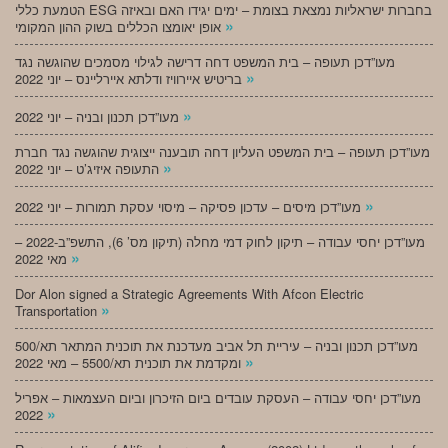
הטמעת כללי ESG בחברות ישראליות נמצאת בצומת – ימים יגידו האם ובאיזה
»
אופן יאומצו הכללים בשוק ההון המקומי
מעו”דכן תעופה – בית המשפט דחה דרישה לגילוי מסמכים שהוגשה נגד
»
בריטיש איירוויז ודלתא איירליינס – יוני 2022
»
מעו”דכן תכנון ובניה – יוני 2022
מעו”דכן תעופה – בית המשפט העליון דחה תובענה ייצוגית שהוגשה נגד חברת
»
התעופה איזיג’ט – יוני 2022
»
מעו”דכן מיסים – עדכון פסיקה – מיסוי עסקת תמורות – יוני 2022
מעו”דכן יחסי עבודה – תיקון לחוק דמי מחלה (תיקון מס’ 6), התשפ”ב-2022 –
»
מאי 2022
Dor Alon signed a Strategic Agreements With Afcon Electric
»
Transportation
מעו”דכן תכנון ובניה – עיריית תל אביב מעדכנת את תוכנית המתאר תא/500
»
ומקדמת את תוכנית תא/5500 – מאי 2022
מעו”דכן יחסי עבודה – העסקת עובדים ביום הזיכרון וביום העצמאות – אפריל
»
2022