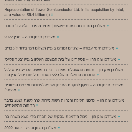
Representation of Tower Semiconductor Ltd. in its acquisition by Intel,
»
at a value of $5.4 billion (!)
»
מעו”דכן תחרות ותובענות ייצוגיות | מחיר מופרז – זליכה נ’ תנובה
»
מעו”דכן תכנון ובניה – מרץ 2022
»
מעו”דכן יחסי עבודה – שינויים זמניים בעניין תשלום דמי בידוד לעובדים
»
‘מעו”דכן שוק ההון – פסק דינו של בית המשפט העליון בעניין ‘בטר פלייס
מעו”דכן שוק הון – תנועת המטוטלת נעצרה – בית המשפט הכריע ביחס לכל
»
החברות הדואליות: על כללי האחריות לדיווח יחול הדין הזר
מעו”דכן תכנון ובניה – תיקון לתקנות התכנון והבניה (עבודות ומבנים הפטורים
»
מהיתר)
מעו”דכן שוק הון – עדכוני חקיקה והנחיות רשות ניירות ערך לשנת 2021 בדבר
»
הדוחות התקופתיים
»
מעו”דכן שוק הון – ניצול הזדמנות עסקית של חברה בידי נושא משרה בה
»
מעו”דכן תכנון ובניה – ינואר 2022