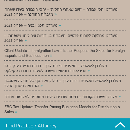
מעו”דכן יחסי עבודה – ‘היום שאחרי החל”ת’ – יחסי העבודה בעידן שאחרי
»
מגבלות הקורונה – אפריל 2021
»
מעו”דכן תכנון ובניה – אפריל 2021
מעו”דכן מחלקת לקוחות פרטיים, העברות בין-דוריות וניהול הון משפחתי –
»
אפריל 2021
Client Update – Immigration Law – Israel Reopens the Skies for Foreign
»
Experts and Businessmen
מעו”דכן ליטיגציה – תאגידים וניירות ערך – דחיית תביעת ענק כנגד
»
הדירקטורים ונושאי המשרה לשעבר בחברת סקיילקס
מעו”דכן ליטיגציה תאגידים וניירות ערך – סילוק על הסף של תביעה שהוגשה
»
נגד רואה חשבון מבקר
»
מעודכן משבר הקורונה – כניסת עובדים שאינם מחוסנים למקומות עבודה
FBC Tax Update: Transfer Pricing Business Models for Distribution &
»
Sales
»
מעו”דכן תכנון ובניה – מרץ 2021
Find Practice / Attorney