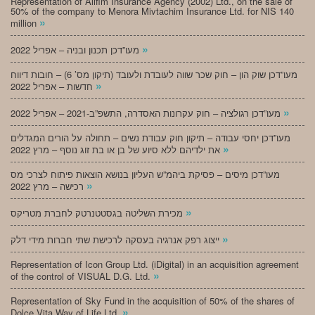
Representation of Alifim Insurance Agency (2002) Ltd., on the sale of
50% of the company to Menora Mivtachim Insurance Ltd. for NIS 140
»
million
»
מעו”דכן תכנון ובניה – אפריל 2022
מעו”דכן שוק הון – חוק שכר שווה לעובדת ולעובד (תיקון מס’ 6) – חובות דיווח
»
חדשות – אפריל 2022
»
מעו”דכן רגולציה – חוק עקרונות האסדרה, התשפ”ב-2021 – אפריל 2022
מעו”דכן יחסי עבודה – תיקון חוק עבודת נשים – תחולה על הורים המגדלים
»
את ילדיהם ללא סיוע של בן או בת זוג נוסף – מרץ 2022
מעו”דכן מיסים – פסיקת ביהמ”ש העליון בנושא הוצאות פיתוח לצרכי מס
»
רכישה – מרץ 2022
»
מכירת השליטה בגסטטנרטק לחברת מטריקס
»
ייצוג רפק אנרגיה בעסקה לרכישת שתי חברות מידי דלק
Representation of Icon Group Ltd. (iDigital) in an acquisition agreement
»
of the control of VISUAL D.G. Ltd.
Representation of Sky Fund in the acquisition of 50% of the shares of
»
Dolce Vita Way of Life Ltd.