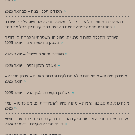
»
מעו”דכן תכנון ובניה – פברואר 2025
בית המשפט המחוזי בתל אביב קיבל במלואה תביעה שהוגשה על ידי משרדנו
»
במסגרת מו”מ לכניסה למיזם השקעה בפרויקט נדל”ן בתל אביב-יפו
מעו”דכן מחלקת לקוחות פרטיים, ניהול הון משפחתי והעברות בין-דוריות
»
בעסקים משפחתיים – ינואר 2025
»
מעו”דכן מיסוי מוניציפלי – ינואר 2025
»
מעודכן תכנון ובניה – ינואר 2025
מעו”דכן מיסים – מיסוי רווחים לא מחולקים וחברות מעטים – עדכון חקיקה –
»
ינואר 2025
»
מעו”דכן תקשורת ולשון הרע – ינואר 2025
מעו”דכן איכות סביבה וקיימות – מתווה סיוע להתמודדות עם מס פחמן – ינואר
»
2025
מעו”דכן איכות סביבה וקיימות ושוק ההון – דוח ביקורת רשות ניירות ערך בנושא
»
דיווחי סביבה ואקלים – דצמבר 2024
»