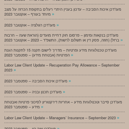
מעו”דכן איכות הסביבה – עדכון בעניין היתרי רעלים בתקופת הכרזה על מצב
»
מיוחד בעורף – אוקטובר 2023
»
מעו”דכן רגולציה – אוקטובר 2023
מעו”דכן בנקאות ומימון – פרסום חוק דחיית מועדים (הוראת שעה – חרבות
»
ברזל) (חוזה, פסק דין או תשלום לרשות), התשפ”ד – 2023 – אוקטובר 2023
מעו”דכן טכנולוגיות מידע ופרטיות – מדריך ליישום תקנה 15 לתקנות הגנת
»
הפרטיות (אבטחת מידע) – ספטמבר 2023
Labor Law Client Update – Recuperation Pay Allowance – September
»
2023
»
מעו”דכן איכות הסביבה – ספטמבר 2023
»
מעו”דכן תכנון ובניה – ספטמבר 2023
מעו”דכן סייבר וטכנולוגיות מידע – אחריות דירקטוריון לסיכוני פרטיות ואבטחת
»
מידע – ספטמבר 2023
»
Labor Law Client Update – Managers’ Insurance – September 2023
»
מעו”דכן שוק הון – ספטמבר 2023