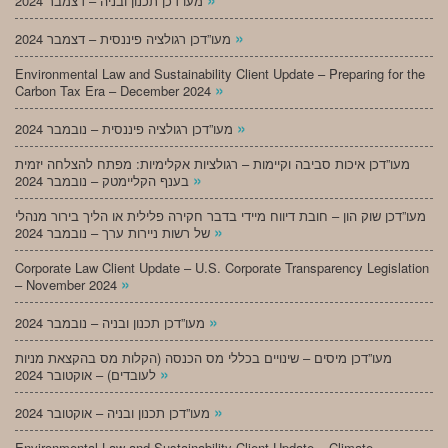
מעו”דכן תכנון ובניה – דצמבר 2024
»
מעו”דכן רגולציה פיננסית – דצמבר 2024
Environmental Law and Sustainability Client Update – Preparing for the
»
Carbon Tax Era – December 2024
»
מעו”דכן רגולציה פיננסית – נובמבר 2024
מעו”דכן איכות סביבה וקיימות – רגולציות אקלימיות: מפתח להצלחה יזמית
»
בענף הקליימטק – נובמבר 2024
מעו”דכן שוק הון – חובת דיווח מיידי בדבר חקירה פלילית או הליך בירור מנהלי
»
של רשות ניירות ערך – נובמבר 2024
Corporate Law Client Update – U.S. Corporate Transparency Legislation
»
– November 2024
»
מעו”דכן תכנון ובניה – נובמבר 2024
מעו”דכן מיסים – שינויים בכללי מס הכנסה (הקלות מס בהקצאת מניות
»
לעובדים) – אוקטובר 2024
»
מעו”דכן תכנון ובניה – אוקטובר 2024
Environmental Law and Sustainability Client Update – Climate