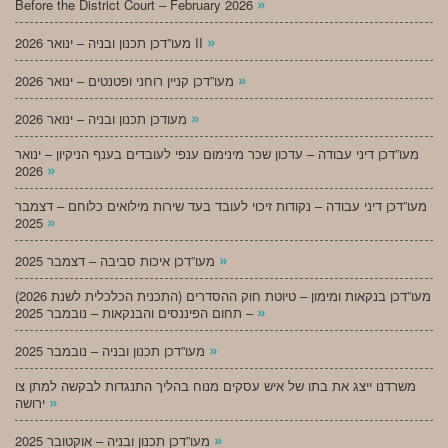
»
Before the District Court – February 2026
»
מעו”דכן תכנון ובניה – ינואר 2026 II
»
מעו”דכן קניין רוחני ופטנטים – ינואר 2026
»
מעודכן תכנון ובניה – ינואר 2026
מעו”דכן דיני עבודה – עדכון שכר מינימום ענפי לעובדים בענף הניקיון – ינואר
»
2026
מעו”דכן דיני עבודה – נקודות זיכוי לעובד בעד שירות מילואים כלוחם – דצמבר
»
2025
»
מעו”דכן איכות סביבה – דצמבר 2025
מעו”דכן בנקאות ומימון – טיוטת חוק ההסדרים (התכנית הכלכלית לשנת 2026)
»
– תחום הפיננסים והבנקאות – נובמבר 2025
»
מעו”דכן תכנון ובניה – נובמבר 2025
משרדנו ייצג את בתו של איש עסקים מנוח בהליך התנגדות לבקשה למתן צו
»
ירושה
»
מעו”דכן תכנון ובניה – אוקטובר 2025