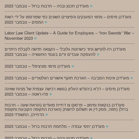
»
מעו”דכן תכנון ובניה – חרבות ברזל – נובמבר 2023
מעו”דכן מיסים – מתווי המענקים והפיצויים השונים כפי שפורסמו על ידי רשות
»
המסים – נובמבר 2023
Labor Law Client Update – A Guide for Employers – “Iron Swords” War –
»
November 2023
מעו”דכן רה-לוקיישן וניוד כישרונות גלובלי – הקצאה חדשה לקבלת היתרים
»
להעסקת עובדים זרים בענפי התעשייה – נובמבר 2023
»
מעו”דכן מיסוי מוניציפלי – נובמבר 2023
»
מעו”דכן איכות הסביבה – הארכת תוקף אישורים רגולטוריים – נובמבר 2023
מעו”דכן מיסים – דנ”א ביהמ”ש העליון בנושא רכישה עצמית של מניות שאינה
»
פרו-ראטה – נובמבר 2023
מעו”דכן בנקאות ומימון – פרסום צו דחיית מועדים (הוראת שעה – חרבות
ברזל) (חוזה, פסק דין או תשלום לרשות) (הארכת התקופה הקובעת ותקופת
»
הדחייה), התשפ”ד-2023
»
מעו”דכן יחסי עבודה – מלחמת חרבות ברזל – נובמבר 2023
»
מעו”דכן תכנון ובניה – חרבות ברזל – נובמבר 2023