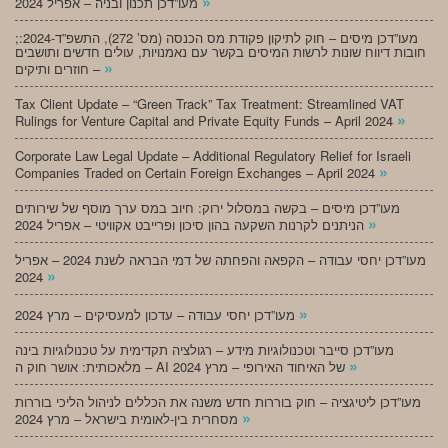
»
מעו”דכן תכנון ובניה – אפריל 2024
;מעו”דכן מיסים – חוק לתיקון פקודת מס הכנסה (מס’ 272), התשפ”ד-2024:
חובות דיווח שונות לרשות המיסים בקשר עם נאמנויות, עולים חדשים ותושבים
»
חוזרים ותיקים –
Tax Client Update – “Green Track” Tax Treatment: Streamlined VAT
»
Rulings for Venture Capital and Private Equity Funds – April 2024
Corporate Law Legal Update – Additional Regulatory Relief for Israeli
»
Companies Traded on Certain Foreign Exchanges – April 2024
מעו”דכן מיסים – בקשה במסלול ירוק: חיוב במס ערך מוסף של שירותים
»
הניתנים לקרנות השקעה בהון סיכון ופרייבט אקוויטי – אפריל 2024
מעו”דכן יחסי עבודה – הקפאה והפחתה של דמי הבראה לשנת 2024 – אפריל
»
2024
»
מעו”דכן יחסי עבודה – עדכון למעסיקים – מרץ 2024
מעו”דכן סייבר וטכנולוגיות מידע – רגולציה תקדימית על טכנולוגיות בינה
»
מלאכותית: אושר חוק ה – AI של האיחוד האירופי – מרץ 2024
מעו”דכן ליטיגציה – חוק בוררות חדש משנה את הכללים לניהול הליכי בוררות
»
מסחרית בין-לאומית בישראל – מרץ 2024