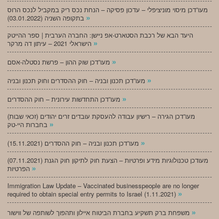
מעו”דכן מיסוי מוניציפלי – עדכון פסיקה – הנחת נכס ריק במקביל לנכס הרוס
»
בתקופה השניה (03.01.2022)
היעד הבא של רכבת הסטארט-אפ ניישן: החברה הערבית | ספר ההייטק
»
הישראלי 2021 – עיתון דה מרקר
»
מעו”דכן שוק ההון – פרשת נסטלה-אסם
»
מעו”דכן תכנון ובניה – חוק ההסדרים וחוק תכנון ובניה
»
מעו”דכן התחדשות עירונית – חוק ההסדרים
מעו”דכן הגירה – רישיון עבודה להעסקת עובדים זרים יהודים (זכאי שבות)
»
בחברות היי-טק
»
מעו”דכן תכנון ובניה – חוק ההסדרים (15.11.2021)
(07.11.2021) מעודכן טכנולוגיות מידע ופרטיות – הצעת חוק לתיקון חוק הגנת
»
הפרטיות
Immigration Law Update – Vaccinated businesspeople are no longer
»
required to obtain special entry permits to Israel (1.11.2021)
»
משפחת ברק תשקיע בחברת הביטוח איילון ותהפוך לשותפה של ווישור