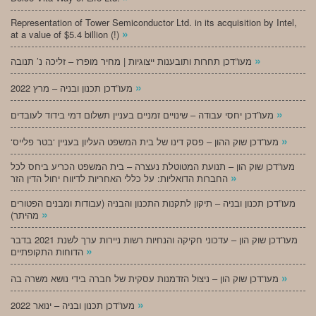
Representation of Tower Semiconductor Ltd. in its acquisition by Intel,
»
at a value of $5.4 billion (!)
»
מעו”דכן תחרות ותובענות ייצוגיות | מחיר מופרז – זליכה נ’ תנובה
»
מעו”דכן תכנון ובניה – מרץ 2022
»
מעו”דכן יחסי עבודה – שינויים זמניים בעניין תשלום דמי בידוד לעובדים
»
‘מעו”דכן שוק ההון – פסק דינו של בית המשפט העליון בעניין ‘בטר פלייס
מעו”דכן שוק הון – תנועת המטוטלת נעצרה – בית המשפט הכריע ביחס לכל
»
החברות הדואליות: על כללי האחריות לדיווח יחול הדין הזר
מעו”דכן תכנון ובניה – תיקון לתקנות התכנון והבניה (עבודות ומבנים הפטורים
»
מהיתר)
מעו”דכן שוק הון – עדכוני חקיקה והנחיות רשות ניירות ערך לשנת 2021 בדבר
»
הדוחות התקופתיים
»
מעו”דכן שוק הון – ניצול הזדמנות עסקית של חברה בידי נושא משרה בה
»
מעו”דכן תכנון ובניה – ינואר 2022