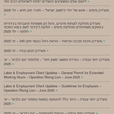
»
האם עולם המשקיעים הכשירים ייפתח לישראלים רבים יותר?
מעו”דכן מיסים – סיווגו של יחיד כ”תושב ישראל” – תזכיר חוק חדש – יולי 2025
»
מעו”דכן מחלקת לקוחות פרטיים, ניהול הון משפחתי והעברות בין-דוריות
בעסקים משפחתיים ומחלקת מיסים – חלוקת דיבידנד לשם ביצוע הסכמי
»
חלוקה – יולי 2025
»
מעו”דכן איכות סביבה וקיימות – הוראת ניהול בנקאי תקין 345 – יוני 2025
»
מעו”דכן תכנון ובניה – יוני 2025
מעו”דכן יחסי עבודה – הגדרת המושג “משק חיוני” – מלחמת “עם כלביא” – יוני
»
2025
Labor & Employment Client Updates – General Permit for Extended
»
Working Hours – Operation Rising Lion – June 2025
Labor & Employment Client Updates – Guidelines for Employers –
»
Operation Rising Lion – June 2025
מעו”דכן יחסי עבודה – היתר כללי להעסקה בשעות נוספות “עם כלביא” – יוני
»
2025
»
מעו”דכן יחסי עבודה – הנחיות למעסיקים – “עם כלביא” – יוני 2025