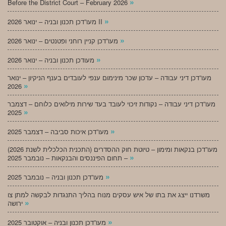
»
Before the District Court – February 2026
»
מעו”דכן תכנון ובניה – ינואר 2026 II
»
מעו”דכן קניין רוחני ופטנטים – ינואר 2026
»
מעודכן תכנון ובניה – ינואר 2026
מעו”דכן דיני עבודה – עדכון שכר מינימום ענפי לעובדים בענף הניקיון – ינואר
»
2026
מעו”דכן דיני עבודה – נקודות זיכוי לעובד בעד שירות מילואים כלוחם – דצמבר
»
2025
»
מעו”דכן איכות סביבה – דצמבר 2025
מעו”דכן בנקאות ומימון – טיוטת חוק ההסדרים (התכנית הכלכלית לשנת 2026)
»
– תחום הפיננסים והבנקאות – נובמבר 2025
»
מעו”דכן תכנון ובניה – נובמבר 2025
משרדנו ייצג את בתו של איש עסקים מנוח בהליך התנגדות לבקשה למתן צו
»
ירושה
»
מעו”דכן תכנון ובניה – אוקטובר 2025