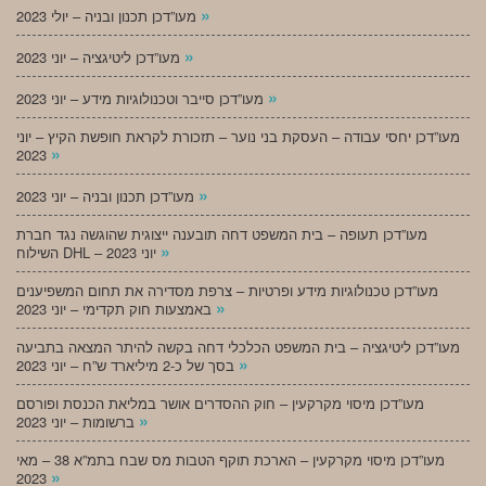
»
מעו”דכן תכנון ובניה – יולי 2023
»
מעו”דכן ליטיגציה – יוני 2023
»
מעו”דכן סייבר וטכנולוגיות מידע – יוני 2023
מעו”דכן יחסי עבודה – העסקת בני נוער – תזכורת לקראת חופשת הקיץ – יוני
»
2023
»
מעו”דכן תכנון ובניה – יוני 2023
מעו”דכן תעופה – בית המשפט דחה תובענה ייצוגית שהוגשה נגד חברת
»
השילוח DHL – יוני 2023
מעו”דכן טכנולוגיות מידע ופרטיות – צרפת מסדירה את תחום המשפיענים
»
באמצעות חוק תקדימי – יוני 2023
מעו”דכן ליטיגציה – בית המשפט הכלכלי דחה בקשה להיתר המצאה בתביעה
»
בסך של כ-2 מיליארד ש”ח – יוני 2023
מעו”דכן מיסוי מקרקעין – חוק ההסדרים אושר במליאת הכנסת ופורסם
»
ברשומות – יוני 2023
מעו”דכן מיסוי מקרקעין – הארכת תוקף הטבות מס שבח בתמ”א 38 – מאי
»
2023