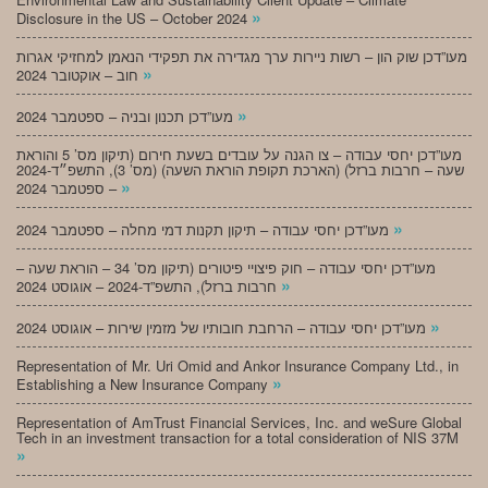
»
Disclosure in the US – October 2024
מעו”דכן שוק הון – רשות ניירות ערך מגדירה את תפקידי הנאמן למחזיקי אגרות
»
חוב – אוקטובר 2024
»
מעו”דכן תכנון ובניה – ספטמבר 2024
מעו”דכן יחסי עבודה – צו הגנה על עובדים בשעת חירום (תיקון מס’ 5 והוראת
שעה – חרבות ברזל) (הארכת תקופת הוראת השעה) (מס’ 3), התשפ״ד-2024
»
– ספטמבר 2024
»
מעו”דכן יחסי עבודה – תיקון תקנות דמי מחלה – ספטמבר 2024
מעו”דכן יחסי עבודה – חוק פיצויי פיטורים (תיקון מס’ 34 – הוראת שעה –
»
חרבות ברזל), התשפ”ד-2024 – אוגוסט 2024
»
מעו”דכן יחסי עבודה – הרחבת חובותיו של מזמין שירות – אוגוסט 2024
Representation of Mr. Uri Omid and Ankor Insurance Company Ltd., in
»
Establishing a New Insurance Company
Representation of AmTrust Financial Services, Inc. and weSure Global
Tech in an investment transaction for a total consideration of NIS 37M
»