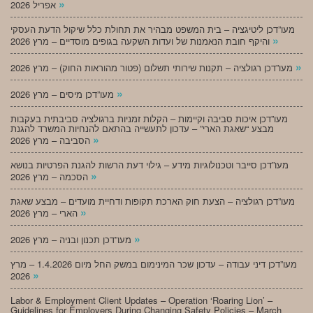
»
אפריל 2026
מעו”דכן ליטיגציה – בית המשפט מבהיר את תחולת כלל שיקול הדעת העסקי
»
והיקף חובת הנאמנות של ועדות השקעה בגופים מוסדיים – מרץ 2026
»
מעו”דכן רגולציה – תקנות שירותי תשלום (פטור מהוראות החוק) – מרץ 2026
»
מעו”דכן מיסים – מרץ 2026
מעו”דכן איכות סביבה וקיימות – הקלות זמניות ברגולציה סביבתית בעקבות
מבצע “שאגת הארי” – עדכון לתעשייה בהתאם להנחיות המשרד להגנת
»
הסביבה – מרץ 2026
מעו”דכן סייבר וטכנולוגיות מידע – גילוי דעת הרשות להגנת הפרטיות בנושא
»
הסכמה – מרץ 2026
מעו”דכן רגולציה – הצעת חוק הארכת תקופות ודחיית מועדים – מבצע שאגת
»
הארי – מרץ 2026
»
מעו”דכן תכנון ובניה – מרץ 2026
מעו”דכן דיני עבודה – עדכון שכר המינימום במשק החל מיום 1.4.2026 – מרץ
»
2026
Labor & Employment Client Updates – Operation ‘Roaring Lion’ –
Guidelines for Employers During Changing Safety Policies – March