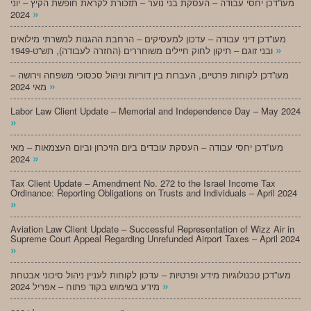
מעו”דכן יחסי עבודה – העסקת בני נוער – תזכורת לקראת חופשת הקיץ – יוני
»
2024
מעו”דכן דיני עבודה – עדכון למעסיקים – הרחבת ההגנות למשרתי מילואים
»
ובני זוגם – תיקון לחוק חיילים משוחררים (החזרה לעבודה), תש”ט-1949
מעו”דכן לקוחות פרטיים, העברות בין דוריות וניהול סכסוכי משפחה וירושה –
»
מאי 2024
Labor Law Client Update – Memorial and Independence Day – May 2024
»
מעו”דכן יחסי עבודה – העסקת עובדים ביום הזיכרון וביום העצמאות – מאי
»
2024
Tax Client Update – Amendment No. 272 to the Israel Income Tax
Ordinance: Reporting Obligations on Trusts and Individuals – April 2024
»
Aviation Law Client Update – Successful Representation of Wizz Air in
Supreme Court Appeal Regarding Unrefunded Airport Taxes – April 2024
»
מעו”דכן טכנולוגיות מידע ופרטיות – עדכון לקוחות לעניין ניהול סיכוני אבטחת
»
מידע בשימוש בקוד פתוח – אפריל 2024