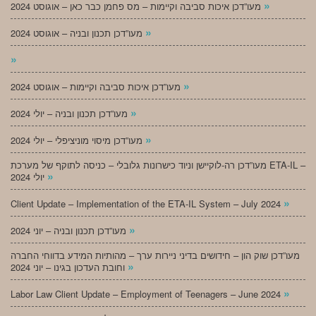
»
מעו”דכן איכות סביבה וקיימות – מס פחמן כבר כאן – אוגוסט 2024
»
מעו”דכן תכנון ובניה – אוגוסט 2024
»
»
מעו”דכן איכות סביבה וקיימות – אוגוסט 2024
»
מעו”דכן תכנון ובניה – יולי 2024
»
מעו”דכן מיסוי מוניציפלי – יולי 2024
מעו”דכן רה-לוקיישן וניוד כישרונות גלובלי – כניסה לתוקף של מערכת ETA-IL –
»
יולי 2024
»
Client Update – Implementation of the ETA-IL System – July 2024
»
מעו”דכן תכנון ובניה – יוני 2024
מעו”דכן שוק הון – חידושים בדיני ניירות ערך – מהותיות המידע בדווחי החברה
»
וחובת העדכון בגינו – יוני 2024
»
Labor Law Client Update – Employment of Teenagers – June 2024