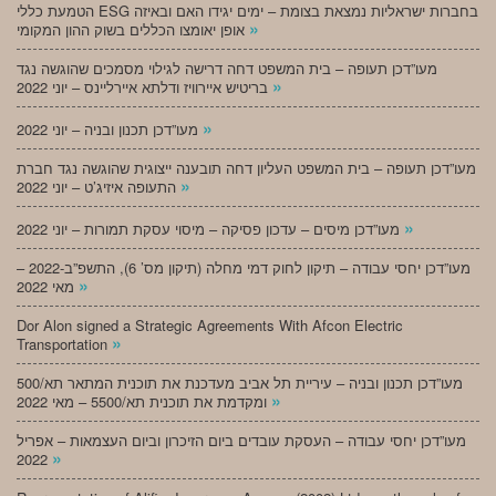
הטמעת כללי ESG בחברות ישראליות נמצאת בצומת – ימים יגידו האם ובאיזה
»
אופן יאומצו הכללים בשוק ההון המקומי
מעו”דכן תעופה – בית המשפט דחה דרישה לגילוי מסמכים שהוגשה נגד
»
בריטיש איירוויז ודלתא איירליינס – יוני 2022
»
מעו”דכן תכנון ובניה – יוני 2022
מעו”דכן תעופה – בית המשפט העליון דחה תובענה ייצוגית שהוגשה נגד חברת
»
התעופה איזיג’ט – יוני 2022
»
מעו”דכן מיסים – עדכון פסיקה – מיסוי עסקת תמורות – יוני 2022
מעו”דכן יחסי עבודה – תיקון לחוק דמי מחלה (תיקון מס’ 6), התשפ”ב-2022 –
»
מאי 2022
Dor Alon signed a Strategic Agreements With Afcon Electric
»
Transportation
מעו”דכן תכנון ובניה – עיריית תל אביב מעדכנת את תוכנית המתאר תא/500
»
ומקדמת את תוכנית תא/5500 – מאי 2022
מעו”דכן יחסי עבודה – העסקת עובדים ביום הזיכרון וביום העצמאות – אפריל
»
2022