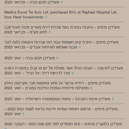
»
מעו”דכן תכנון ובניה – פברואר 2023
Medica Excel Tel Aviv Ltd. purchased 50% of Raphael Hospital Ltd.
»
from Harel Investments
מעו”דכן מיסים – החבות במע”מ בשל מכירת דירת מגורים מכוח סעיף 5(ב)
»
לחוק מע”מ – פברואר 2023
מעו”דכן מיסים – התרת קיזוז תשומות עבור דמי שכירות והוצאות נלוות לגבי
»
מבנה ששימש לארוחות עובדים – פברואר 2023
»
מעו”דכן תכנון ובניה – ינואר 2023
מעו”דכן ליטיגציה – חובות הגילוי אשר מוטלת על יזם או קבלן במסגרת הסכם
»
מכר לרכישת דירה “על הנייר” – ינואר 2023
מעו”דכן מיסים – דחיית ערעור על סיווג עסקאות מכר מקרקעין כחלק
»
מפעילות פירותית-עסקית החייבת במע”מ – ינואר 2023
»
מעו”דכן איכות הסביבה – טיוטת הטקסונומיה הישראלית – ינואר 2023
מעו”דכן מיסים – פרסום רשימת עמדות חייבות בדיווח לשנת המס 2022 –
»
ינואר 2023
מעו”דכן בלוקצ’יין ומיסים – קיזוז הפסדים לפני תום שנת המס – דצמבר 2022
»