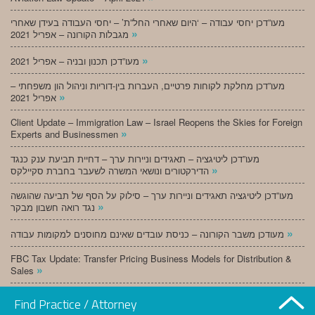
מעו”דכן יחסי עבודה – ‘היום שאחרי החל”ת’ – יחסי העבודה בעידן שאחרי
»
מגבלות הקורונה – אפריל 2021
»
מעו”דכן תכנון ובניה – אפריל 2021
מעו”דכן מחלקת לקוחות פרטיים, העברות בין-דוריות וניהול הון משפחתי –
»
אפריל 2021
Client Update – Immigration Law – Israel Reopens the Skies for Foreign
»
Experts and Businessmen
מעו”דכן ליטיגציה – תאגידים וניירות ערך – דחיית תביעת ענק כנגד
»
הדירקטורים ונושאי המשרה לשעבר בחברת סקיילקס
מעו”דכן ליטיגציה תאגידים וניירות ערך – סילוק על הסף של תביעה שהוגשה
»
נגד רואה חשבון מבקר
»
מעודכן משבר הקורונה – כניסת עובדים שאינם מחוסנים למקומות עבודה
FBC Tax Update: Transfer Pricing Business Models for Distribution &
»
Sales
»
מעו”דכן תכנון ובניה – מרץ 2021
Find Practice / Attorney