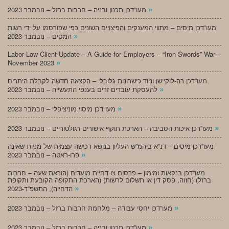
»
מעו”דכן תכנון ובניה – חרבות ברזל – נובמבר 2023
מעו”דכן מיסים – מתווי המענקים והפיצויים השונים כפי שפורסמו על ידי רשות
»
המסים – נובמבר 2023
Labor Law Client Update – A Guide for Employers – “Iron Swords” War –
»
November 2023
מעו”דכן רה-לוקיישן וניוד כישרונות גלובלי – הקצאה חדשה לקבלת היתרים
»
להעסקת עובדים זרים בענפי התעשייה – נובמבר 2023
»
מעו”דכן מיסוי מוניציפלי – נובמבר 2023
»
מעו”דכן איכות הסביבה – הארכת תוקף אישורים רגולטוריים – נובמבר 2023
מעו”דכן מיסים – דנ”א ביהמ”ש העליון בנושא רכישה עצמית של מניות שאינה
»
פרו-ראטה – נובמבר 2023
מעו”דכן בנקאות ומימון – פרסום צו דחיית מועדים (הוראת שעה – חרבות
ברזל) (חוזה, פסק דין או תשלום לרשות) (הארכת התקופה הקובעת ותקופת
»
הדחייה), התשפ”ד-2023
»
מעו”דכן יחסי עבודה – מלחמת חרבות ברזל – נובמבר 2023
»
מעו”דכן תכנון ובניה – חרבות ברזל – נובמבר 2023