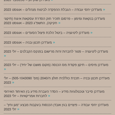
»
מעו”דכן יחסי עבודה – הגבלת ההפקדה לביטוח מנהלים – אוגוסט 2023
מעו”דכן בנקאות ומימון – פרסום תזכיר חוק הסדרת עסקאות איגוח (תיקוני
»
חקיקה), התשפ”ג 2023 – אוגוסט 2023
»
מעו”דכן ליטיגציה – ביטול הלכת פיצול הסעדים – אוגוסט 2023
»
מעו”דכן תכנון ובניה – אוגוסט 2023
מעו”דכן ליטיגציה – פטור לחברות זרות מרישום בפנקס הקבלנים – יולי 2023
»
מעו”דכן מיסים – תיקון פקודת מס הכנסה (מקום מושבו של יחיד) – יולי 2023
»
מעו”דכן תכנון ובניה – תכנית כוללנית חולון ח/2040 (מס’ 505-1043090) – יולי
»
2023
מעו”דכן סייבר וטכנולוגיות מידע – הסדר העברת מידע בין האיחוד האירופי
»
לחברות אמריקאיות – יולי 2023
מעו”דכן יחסי עבודה – פיצויים בגין אובדן הכנסות בעקבות מבצע “מגן וחץ” –
»
יולי 2023