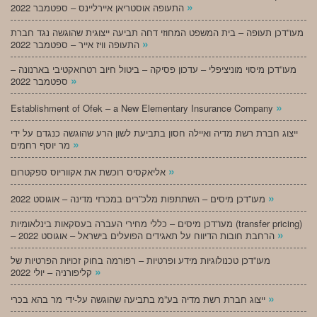
»
התעופה אוסטריאן איירליינס – ספטמבר 2022
מעו”דכן תעופה – בית המשפט המחוזי דחה תביעה ייצוגית שהוגשה נגד חברת
»
התעופה וויז אייר – ספטמבר 2022
מעו”דכן מיסוי מוניציפלי – עדכון פסיקה – ביטול חיוב רטרואקטיבי בארנונה –
»
ספטמבר 2022
»
Establishment of Ofek – a New Elementary Insurance Company
ייצוג חברת רשת מדיה ואיילה חסון בתביעת לשון הרע שהוגשה כנגדם על ידי
»
מר יוסף רחמים
»
אליאקסיס רוכשת את אקווריוס ספקטרום
»
מעו”דכן מיסים – השתתפות מלכ”רים במכרזי מדינה – אוגוסט 2022
מעו”דכן מיסים – כללי מחירי העברה בעסקאות בינלאומיות (transfer pricing)
»
– הרחבת חובות הדיווח על תאגידים הפועלים בישראל – אוגוסט 2022
מעו”דכן טכנולוגיות מידע ופרטיות – רפורמה בחוק זכויות הפרטיות של
»
קליפורניה – יולי 2022
»
ייצוג חברת רשת מדיה בע”מ בתביעה שהוגשה על-ידי מר בהא בכרי