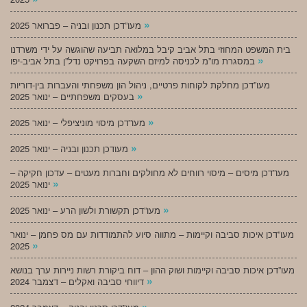
»
מעו”דכן תכנון ובניה – פברואר 2025
בית המשפט המחוזי בתל אביב קיבל במלואה תביעה שהוגשה על ידי משרדנו
»
במסגרת מו”מ לכניסה למיזם השקעה בפרויקט נדל”ן בתל אביב-יפו
מעו”דכן מחלקת לקוחות פרטיים, ניהול הון משפחתי והעברות בין-דוריות
»
בעסקים משפחתיים – ינואר 2025
»
מעו”דכן מיסוי מוניציפלי – ינואר 2025
»
מעודכן תכנון ובניה – ינואר 2025
מעו”דכן מיסים – מיסוי רווחים לא מחולקים וחברות מעטים – עדכון חקיקה –
»
ינואר 2025
»
מעו”דכן תקשורת ולשון הרע – ינואר 2025
מעו”דכן איכות סביבה וקיימות – מתווה סיוע להתמודדות עם מס פחמן – ינואר
»
2025
מעו”דכן איכות סביבה וקיימות ושוק ההון – דוח ביקורת רשות ניירות ערך בנושא
»
דיווחי סביבה ואקלים – דצמבר 2024
»