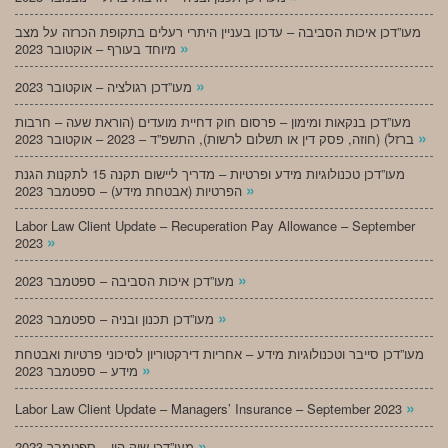
מעו”דכן איכות הסביבה – עדכון בעניין היתרי רעלים בתקופת הכרזה על מצב
»
מיוחד בעורף – אוקטובר 2023
»
מעו”דכן רגולציה – אוקטובר 2023
מעו”דכן בנקאות ומימון – פרסום חוק דחיית מועדים (הוראת שעה – חרבות
»
ברזל) (חוזה, פסק דין או תשלום לרשות), התשפ”ד – 2023 – אוקטובר 2023
מעו”דכן טכנולוגיות מידע ופרטיות – מדריך ליישום תקנה 15 לתקנות הגנת
»
הפרטיות (אבטחת מידע) – ספטמבר 2023
Labor Law Client Update – Recuperation Pay Allowance – September
»
2023
»
מעו”דכן איכות הסביבה – ספטמבר 2023
»
מעו”דכן תכנון ובניה – ספטמבר 2023
מעו”דכן סייבר וטכנולוגיות מידע – אחריות דירקטוריון לסיכוני פרטיות ואבטחת
»
מידע – ספטמבר 2023
»
Labor Law Client Update – Managers’ Insurance – September 2023
»
מעו”דכן שוק הון – ספטמבר 2023