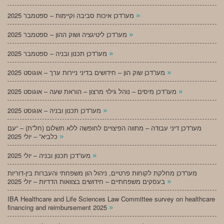
»
מעו”דכן איכות סביבה וקיימות – ספטמבר 2025
»
מעו”דכן ליטיגציה ושוק ההון – ספטמבר 2025
»
מעו”דכן תכנון ובניה – ספטמבר 2025
»
מעו”דכן שוק הון – חידושים בדיני ניירות ערך – אוגוסט 2025
»
מעו”דכן מיסים – נוהל גילוי מרצון – הוראת שעה – אוגוסט 2025
»
מעו”דכן תכנון ובניה – אוגוסט 2025
מעו”דכן דיני עבודה – מתווה הפיצויים לחופשה ללא תשלום (חל”ת) – “עם
»
כלביא” – יולי 2025
»
מעו”דכן תכנון ובניה – יולי 2025
מעו”דכן מחלקת לקוחות פרטיים, ניהול הון משפחתי והעברות בין-דוריות
»
בעסקים משפחתיים – חידושים בצוואות הדדיות – יולי 2025
IBA Healthcare and Life Sciences Law Committee survey on healthcare
»
financing and reimbursement 2025