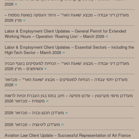
»
2026
מעו”דכן דיני עבודה – מבצע ‘שאגת הארי’ – היתר העסקה בשעות נוספות –
»
מרץ 2026
Labor & Employment Client Updates – General Permit for Extended
»
Working Hours – Operation ‘Roaring Lion’ – March 2026
Labor & Employment Client Updates – Essential Sectors – including the
»
High-Tech Sector – March 2026
מעו”דכן דיני עבודה – מבצע ‘שאגת הארי’ – הנחיות למעסיקים בענף הבניה
»
והשיפוצים – מרץ 2026
מעו”דכן יחסי עבודה – הנחיות למעסיקים – מבצע “שאגת הארי” – פברואר
»
2026
מעו”דכן מיסוי מקרקעין – עדכון פסיקה – חיוב במס בגין העברת זכויות לרשות
»
מקומית – פברואר 2026
»
מעו”דכן תכנון ובניה – פברואר 2026
»
מעו”דכן ליטיגציה – פברואר 2026
Aviation Law Client Update – Successful Representation of Air France