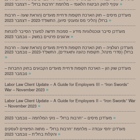
»
עקיף לחוק הביטוח הלאומי – מלחמת “חרבות ברזל” – דצמבר 2023
מעו”דכן מיסים – חוק הארכת תקופות ודחיית מועדים (הוראת שעה – חרבות
»
ברזל) (הליכי מס ומענקי סיוע), התשפ”ד-2023 – דצמבר 2023
מעו”דכן סייבר וטכנולוגיות מידע – סמכות חדשה למערך הסייבר להנחות
»
ארגונים פרטיים במשק – נובמבר 2023
מעו”דכן רגולציה – חוק הארכת תקופות ודחיית מועדים (הוראת שעה – חרבות
ברזל) (סדרי מינהל, תקופות כהונה ותאגידים), התשפ”ד-2023 – נובמבר 2023
»
מעו”דכן שוק הון – הארכת תקופות ודחיית מועדים הקבועים בחוק החברות –
»
נובמבר 2023
Labor Law Client Update – A Guide for Employers III – “Iron Swords”
»
War – November 2023
Labor Law Client Update – A Guide for Employers II – “Iron Swords” War
»
– November 2023
»
מעו”דכן מיסים – “חרבות ברזל” – נזקי המלחמה – נובמבר 2023
מעו”דכן יחסי עבודה – מלחמת “חרבות ברזל” – מתווה הפיצויים לעסקים
»
והקלות בחל”ת – נובמבר 2023