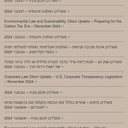
מעו”דכן תכנון ובניה – דצמבר 2024
»
מעו”דכן רגולציה פיננסית – דצמבר 2024
Environmental Law and Sustainability Client Update – Preparing for the
»
Carbon Tax Era – December 2024
»
מעו”דכן רגולציה פיננסית – נובמבר 2024
מעו”דכן איכות סביבה וקיימות – רגולציות אקלימיות: מפתח להצלחה יזמית
»
בענף הקליימטק – נובמבר 2024
מעו”דכן שוק הון – חובת דיווח מיידי בדבר חקירה פלילית או הליך בירור מנהלי
»
של רשות ניירות ערך – נובמבר 2024
Corporate Law Client Update – U.S. Corporate Transparency Legislation
»
– November 2024
»
מעו”דכן תכנון ובניה – נובמבר 2024
מעו”דכן מיסים – שינויים בכללי מס הכנסה (הקלות מס בהקצאת מניות
»
לעובדים) – אוקטובר 2024
»
מעו”דכן תכנון ובניה – אוקטובר 2024
Environmental Law and Sustainability Client Update – Climate