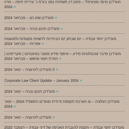
מעו”דכן מיסוי מוניציפלי – פסק דין תשתיות נפט בע”מ נ’ עיריית חיפה – מרץ
»
2024
»
מעו”דכן שוק הון – פברואר 2024
»
מעו”דכן תכנון ובניה – פברואר 2024
מעו”דכן יחסי עבודה – יום שבתון יום הבחירות לרשויות מקומיות ולמועצות
»
אזוריות – פברואר 2024
מעו”דכן סייבר וטכנולוגיות מידע – איסוף מידע פומבי באינטרנט | סקרייפינג |
»
הפרת תנאי שימוש – פברואר 2024
»
מעו”דכן ליטיגציה – ינואר 2024 II
»
Corporate Law Client Update – January 2024
»
מעו”דכן תכנון ובניה – ינואר 2024
מעו”דכן רגולציה – צו הארכת תקופות ודחיית מועדים התשפ”ד-2024 – ינואר
»
2024
»
מעו”דכן ליטיגציה – ינואר 2024
מעו”דכן יחסי עבודה – תקנות להגברת האכיפה של דיני עבודה – דצמבר 2023