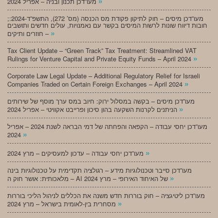
»
מעו”דכן תכנון ובניה – אפריל 2024
;מעו”דכן מיסים – חוק לתיקון פקודת מס הכנסה (מס’ 272), התשפ”ד-2024:
חובות דיווח שונות לרשות המיסים בקשר עם נאמנויות, עולים חדשים ותושבים
»
חוזרים ותיקים –
Tax Client Update – “Green Track” Tax Treatment: Streamlined VAT
»
Rulings for Venture Capital and Private Equity Funds – April 2024
Corporate Law Legal Update – Additional Regulatory Relief for Israeli
»
Companies Traded on Certain Foreign Exchanges – April 2024
מעו”דכן מיסים – בקשה במסלול ירוק: חיוב במס ערך מוסף של שירותים
»
הניתנים לקרנות השקעה בהון סיכון ופרייבט אקוויטי – אפריל 2024
מעו”דכן יחסי עבודה – הקפאה והפחתה של דמי הבראה לשנת 2024 – אפריל
»
2024
»
מעו”דכן יחסי עבודה – עדכון למעסיקים – מרץ 2024
מעו”דכן סייבר וטכנולוגיות מידע – רגולציה תקדימית על טכנולוגיות בינה
»
מלאכותית: אושר חוק ה – AI של האיחוד האירופי – מרץ 2024
מעו”דכן ליטיגציה – חוק בוררות חדש משנה את הכללים לניהול הליכי בוררות
»
מסחרית בין-לאומית בישראל – מרץ 2024