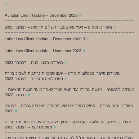
»
»
Aviation Client Update – December 2023
»
מעו”דכן מיסים – זיכויי מס בעבור תשלום תרומות – דצמבר 2023
»
Labor Law Client Update – December 2023 II
»
Labor Law Client Update – December 2023
»
מעו”דכן תכנון ובניה – דצמבר 2023
מעו”דכן סייבר וטכנולוגיות מידע – עיגון סמכויות נרחבות לשב”כ בזירת
»
הטכנולוגיה והסייבר – דצמבר 2023
מעו”דכן ליטיגציה – הגשת עתירה נגד תנאי מכרז לאחר מועד הגשת ההצעות –
»
דצמבר 2023
מעו”דכן יחסי עבודה – פסיקה תקדימית של בית הדין הארצי לעבודה – דצמבר
»
2023
מעו”דכן היי-טק, טכנולוגיה והון סיכון – ערוץ מענקים מהיר לחברות עם תזרים
»
מזומנים קצר – דצמבר 2023
מעו”דכן יחסי עבודה – תיקון מס’ 5 לחוק הגנה על עובדים בשעת חירום ותיקון