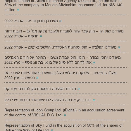
Representation of Alifim Insurance Agency (2002) Ltd., on the sale of
50% of the company to Menora Mivtachim Insurance Ltd. for NIS 140
»
million
»
מעו”דכן תכנון ובניה – אפריל 2022
מעו”דכן שוק הון – חוק שכר שווה לעובדת ולעובד (תיקון מס’ 6) – חובות דיווח
»
חדשות – אפריל 2022
»
מעו”דכן רגולציה – חוק עקרונות האסדרה, התשפ”ב-2021 – אפריל 2022
מעו”דכן יחסי עבודה – תיקון חוק עבודת נשים – תחולה על הורים המגדלים
»
את ילדיהם ללא סיוע של בן או בת זוג נוסף – מרץ 2022
מעו”דכן מיסים – פסיקת ביהמ”ש העליון בנושא הוצאות פיתוח לצרכי מס
»
רכישה – מרץ 2022
»
מכירת השליטה בגסטטנרטק לחברת מטריקס
»
ייצוג רפק אנרגיה בעסקה לרכישת שתי חברות מידי דלק
Representation of Icon Group Ltd. (iDigital) in an acquisition agreement
»
of the control of VISUAL D.G. Ltd.
Representation of Sky Fund in the acquisition of 50% of the shares of
»
Dolce Vita Way of Life Ltd.