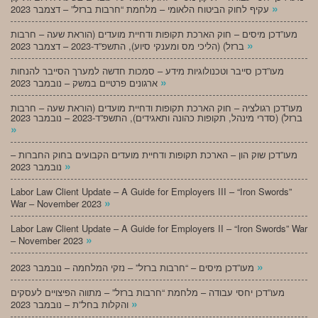
»
עקיף לחוק הביטוח הלאומי – מלחמת “חרבות ברזל” – דצמבר 2023
מעו”דכן מיסים – חוק הארכת תקופות ודחיית מועדים (הוראת שעה – חרבות
»
ברזל) (הליכי מס ומענקי סיוע), התשפ”ד-2023 – דצמבר 2023
מעו”דכן סייבר וטכנולוגיות מידע – סמכות חדשה למערך הסייבר להנחות
»
ארגונים פרטיים במשק – נובמבר 2023
מעו”דכן רגולציה – חוק הארכת תקופות ודחיית מועדים (הוראת שעה – חרבות
ברזל) (סדרי מינהל, תקופות כהונה ותאגידים), התשפ”ד-2023 – נובמבר 2023
»
מעו”דכן שוק הון – הארכת תקופות ודחיית מועדים הקבועים בחוק החברות –
»
נובמבר 2023
Labor Law Client Update – A Guide for Employers III – “Iron Swords”
»
War – November 2023
Labor Law Client Update – A Guide for Employers II – “Iron Swords” War
»
– November 2023
»
מעו”דכן מיסים – “חרבות ברזל” – נזקי המלחמה – נובמבר 2023
מעו”דכן יחסי עבודה – מלחמת “חרבות ברזל” – מתווה הפיצויים לעסקים
»
והקלות בחל”ת – נובמבר 2023