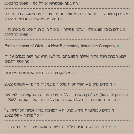
»
התעופה אוסטריאן איירליינס – ספטמבר 2022
מעו”דכן תעופה – בית המשפט המחוזי דחה תביעה ייצוגית שהוגשה נגד חברת
»
התעופה וויז אייר – ספטמבר 2022
מעו”דכן מיסוי מוניציפלי – עדכון פסיקה – ביטול חיוב רטרואקטיבי בארנונה –
»
ספטמבר 2022
»
Establishment of Ofek – a New Elementary Insurance Company
ייצוג חברת רשת מדיה ואיילה חסון בתביעת לשון הרע שהוגשה כנגדם על ידי
»
מר יוסף רחמים
»
אליאקסיס רוכשת את אקווריוס ספקטרום
»
מעו”דכן מיסים – השתתפות מלכ”רים במכרזי מדינה – אוגוסט 2022
מעו”דכן מיסים – כללי מחירי העברה בעסקאות בינלאומיות (transfer pricing)
»
– הרחבת חובות הדיווח על תאגידים הפועלים בישראל – אוגוסט 2022
מעו”דכן טכנולוגיות מידע ופרטיות – רפורמה בחוק זכויות הפרטיות של
»
קליפורניה – יולי 2022
»
ייצוג חברת רשת מדיה בע”מ בתביעה שהוגשה על-ידי מר בהא בכרי