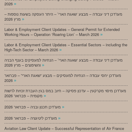
»
2026
מעו”דכן דיני עבודה – מבצע ‘שאגת הארי’ – היתר העסקה בשעות נוספות –
»
מרץ 2026
Labor & Employment Client Updates – General Permit for Extended
»
Working Hours – Operation ‘Roaring Lion’ – March 2026
Labor & Employment Client Updates – Essential Sectors – including the
»
High-Tech Sector – March 2026
מעו”דכן דיני עבודה – מבצע ‘שאגת הארי’ – הנחיות למעסיקים בענף הבניה
»
והשיפוצים – מרץ 2026
מעו”דכן יחסי עבודה – הנחיות למעסיקים – מבצע “שאגת הארי” – פברואר
»
2026
מעו”דכן מיסוי מקרקעין – עדכון פסיקה – חיוב במס בגין העברת זכויות לרשות
»
מקומית – פברואר 2026
»
מעו”דכן תכנון ובניה – פברואר 2026
»
מעו”דכן ליטיגציה – פברואר 2026
Aviation Law Client Update – Successful Representation of Air France