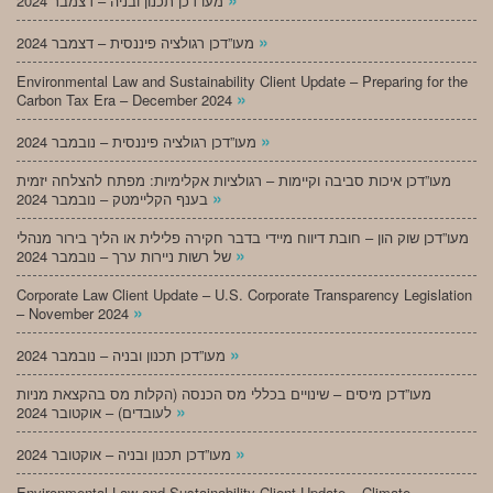
מעו”דכן תכנון ובניה – דצמבר 2024
»
מעו”דכן רגולציה פיננסית – דצמבר 2024
Environmental Law and Sustainability Client Update – Preparing for the
»
Carbon Tax Era – December 2024
»
מעו”דכן רגולציה פיננסית – נובמבר 2024
מעו”דכן איכות סביבה וקיימות – רגולציות אקלימיות: מפתח להצלחה יזמית
»
בענף הקליימטק – נובמבר 2024
מעו”דכן שוק הון – חובת דיווח מיידי בדבר חקירה פלילית או הליך בירור מנהלי
»
של רשות ניירות ערך – נובמבר 2024
Corporate Law Client Update – U.S. Corporate Transparency Legislation
»
– November 2024
»
מעו”דכן תכנון ובניה – נובמבר 2024
מעו”דכן מיסים – שינויים בכללי מס הכנסה (הקלות מס בהקצאת מניות
»
לעובדים) – אוקטובר 2024
»
מעו”דכן תכנון ובניה – אוקטובר 2024
Environmental Law and Sustainability Client Update – Climate