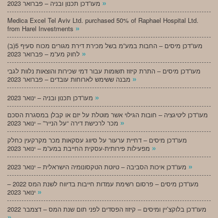
»
מעו”דכן תכנון ובניה – פברואר 2023
Medica Excel Tel Aviv Ltd. purchased 50% of Raphael Hospital Ltd.
»
from Harel Investments
מעו”דכן מיסים – החבות במע”מ בשל מכירת דירת מגורים מכוח סעיף 5(ב)
»
לחוק מע”מ – פברואר 2023
מעו”דכן מיסים – התרת קיזוז תשומות עבור דמי שכירות והוצאות נלוות לגבי
»
מבנה ששימש לארוחות עובדים – פברואר 2023
»
מעו”דכן תכנון ובניה – ינואר 2023
מעו”דכן ליטיגציה – חובות הגילוי אשר מוטלת על יזם או קבלן במסגרת הסכם
»
מכר לרכישת דירה “על הנייר” – ינואר 2023
מעו”דכן מיסים – דחיית ערעור על סיווג עסקאות מכר מקרקעין כחלק
»
מפעילות פירותית-עסקית החייבת במע”מ – ינואר 2023
»
מעו”דכן איכות הסביבה – טיוטת הטקסונומיה הישראלית – ינואר 2023
מעו”דכן מיסים – פרסום רשימת עמדות חייבות בדיווח לשנת המס 2022 –
»
ינואר 2023
מעו”דכן בלוקצ’יין ומיסים – קיזוז הפסדים לפני תום שנת המס – דצמבר 2022
»