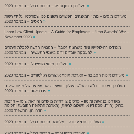
»
מעו”דכן תכנון ובניה – חרבות ברזל – נובמבר 2023
מעו”דכן מיסים – מתווי המענקים והפיצויים השונים כפי שפורסמו על ידי רשות
»
המסים – נובמבר 2023
Labor Law Client Update – A Guide for Employers – “Iron Swords” War –
»
November 2023
מעו”דכן רה-לוקיישן וניוד כישרונות גלובלי – הקצאה חדשה לקבלת היתרים
»
להעסקת עובדים זרים בענפי התעשייה – נובמבר 2023
»
מעו”דכן מיסוי מוניציפלי – נובמבר 2023
»
מעו”דכן איכות הסביבה – הארכת תוקף אישורים רגולטוריים – נובמבר 2023
מעו”דכן מיסים – דנ”א ביהמ”ש העליון בנושא רכישה עצמית של מניות שאינה
»
פרו-ראטה – נובמבר 2023
מעו”דכן בנקאות ומימון – פרסום צו דחיית מועדים (הוראת שעה – חרבות
ברזל) (חוזה, פסק דין או תשלום לרשות) (הארכת התקופה הקובעת ותקופת
»
הדחייה), התשפ”ד-2023
»
מעו”דכן יחסי עבודה – מלחמת חרבות ברזל – נובמבר 2023
»
מעו”דכן תכנון ובניה – חרבות ברזל – נובמבר 2023