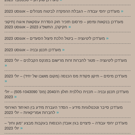
»
מעו”דכן יחסי עבודה – הגבלת ההפקדה לביטוח מנהלים – אוגוסט 2023
מעו”דכן בנקאות ומימון – פרסום תזכיר חוק הסדרת עסקאות איגוח (תיקוני
»
חקיקה), התשפ”ג 2023 – אוגוסט 2023
»
מעו”דכן ליטיגציה – ביטול הלכת פיצול הסעדים – אוגוסט 2023
»
מעו”דכן תכנון ובניה – אוגוסט 2023
מעו”דכן ליטיגציה – פטור לחברות זרות מרישום בפנקס הקבלנים – יולי 2023
»
מעו”דכן מיסים – תיקון פקודת מס הכנסה (מקום מושבו של יחיד) – יולי 2023
»
מעו”דכן תכנון ובניה – תכנית כוללנית חולון ח/2040 (מס’ 505-1043090) – יולי
»
2023
מעו”דכן סייבר וטכנולוגיות מידע – הסדר העברת מידע בין האיחוד האירופי
»
לחברות אמריקאיות – יולי 2023
מעו”דכן יחסי עבודה – פיצויים בגין אובדן הכנסות בעקבות מבצע “מגן וחץ” –
»
יולי 2023