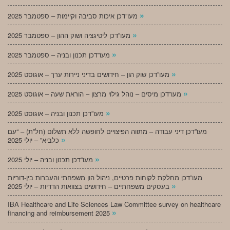
»
מעו”דכן איכות סביבה וקיימות – ספטמבר 2025
»
מעו”דכן ליטיגציה ושוק ההון – ספטמבר 2025
»
מעו”דכן תכנון ובניה – ספטמבר 2025
»
מעו”דכן שוק הון – חידושים בדיני ניירות ערך – אוגוסט 2025
»
מעו”דכן מיסים – נוהל גילוי מרצון – הוראת שעה – אוגוסט 2025
»
מעו”דכן תכנון ובניה – אוגוסט 2025
מעו”דכן דיני עבודה – מתווה הפיצויים לחופשה ללא תשלום (חל”ת) – “עם
»
כלביא” – יולי 2025
»
מעו”דכן תכנון ובניה – יולי 2025
מעו”דכן מחלקת לקוחות פרטיים, ניהול הון משפחתי והעברות בין-דוריות
»
בעסקים משפחתיים – חידושים בצוואות הדדיות – יולי 2025
IBA Healthcare and Life Sciences Law Committee survey on healthcare
»
financing and reimbursement 2025