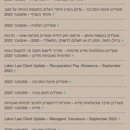
מעו”דכן איכות הסביבה – עדכון בעניין היתרי רעלים בתקופת הכרזה על מצב
»
מיוחד בעורף – אוקטובר 2023
»
מעו”דכן רגולציה – אוקטובר 2023
מעו”דכן בנקאות ומימון – פרסום חוק דחיית מועדים (הוראת שעה – חרבות
»
ברזל) (חוזה, פסק דין או תשלום לרשות), התשפ”ד – 2023 – אוקטובר 2023
מעו”דכן טכנולוגיות מידע ופרטיות – מדריך ליישום תקנה 15 לתקנות הגנת
»
הפרטיות (אבטחת מידע) – ספטמבר 2023
Labor Law Client Update – Recuperation Pay Allowance – September
»
2023
»
מעו”דכן איכות הסביבה – ספטמבר 2023
»
מעו”דכן תכנון ובניה – ספטמבר 2023
מעו”דכן סייבר וטכנולוגיות מידע – אחריות דירקטוריון לסיכוני פרטיות ואבטחת
»
מידע – ספטמבר 2023
»
Labor Law Client Update – Managers’ Insurance – September 2023
»
מעו”דכן שוק הון – ספטמבר 2023