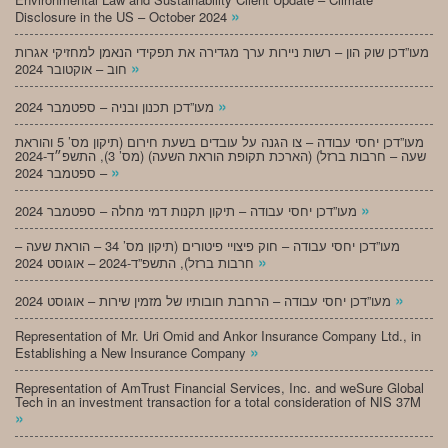
»
Disclosure in the US – October 2024
מעו”דכן שוק הון – רשות ניירות ערך מגדירה את תפקידי הנאמן למחזיקי אגרות
»
חוב – אוקטובר 2024
»
מעו”דכן תכנון ובניה – ספטמבר 2024
מעו”דכן יחסי עבודה – צו הגנה על עובדים בשעת חירום (תיקון מס’ 5 והוראת
שעה – חרבות ברזל) (הארכת תקופת הוראת השעה) (מס’ 3), התשפ״ד-2024
»
– ספטמבר 2024
»
מעו”דכן יחסי עבודה – תיקון תקנות דמי מחלה – ספטמבר 2024
מעו”דכן יחסי עבודה – חוק פיצויי פיטורים (תיקון מס’ 34 – הוראת שעה –
»
חרבות ברזל), התשפ”ד-2024 – אוגוסט 2024
»
מעו”דכן יחסי עבודה – הרחבת חובותיו של מזמין שירות – אוגוסט 2024
Representation of Mr. Uri Omid and Ankor Insurance Company Ltd., in
»
Establishing a New Insurance Company
Representation of AmTrust Financial Services, Inc. and weSure Global
Tech in an investment transaction for a total consideration of NIS 37M
»