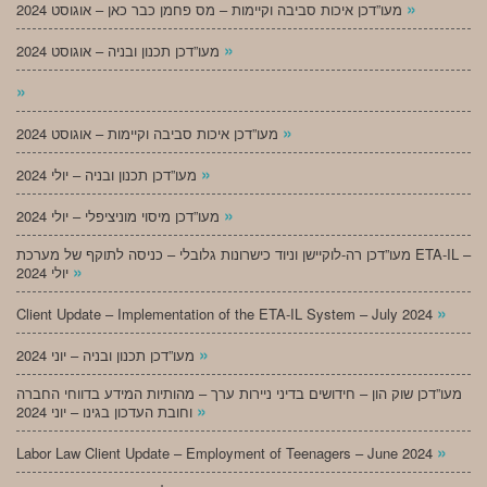
»
מעו”דכן איכות סביבה וקיימות – מס פחמן כבר כאן – אוגוסט 2024
»
מעו”דכן תכנון ובניה – אוגוסט 2024
»
»
מעו”דכן איכות סביבה וקיימות – אוגוסט 2024
»
מעו”דכן תכנון ובניה – יולי 2024
»
מעו”דכן מיסוי מוניציפלי – יולי 2024
מעו”דכן רה-לוקיישן וניוד כישרונות גלובלי – כניסה לתוקף של מערכת ETA-IL –
»
יולי 2024
»
Client Update – Implementation of the ETA-IL System – July 2024
»
מעו”דכן תכנון ובניה – יוני 2024
מעו”דכן שוק הון – חידושים בדיני ניירות ערך – מהותיות המידע בדווחי החברה
»
וחובת העדכון בגינו – יוני 2024
»
Labor Law Client Update – Employment of Teenagers – June 2024