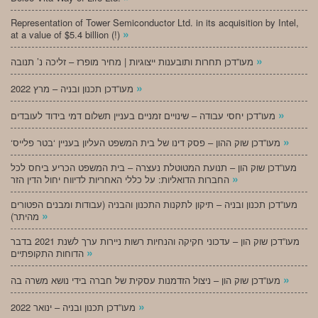
Representation of Tower Semiconductor Ltd. in its acquisition by Intel,
»
at a value of $5.4 billion (!)
»
מעו”דכן תחרות ותובענות ייצוגיות | מחיר מופרז – זליכה נ’ תנובה
»
מעו”דכן תכנון ובניה – מרץ 2022
»
מעו”דכן יחסי עבודה – שינויים זמניים בעניין תשלום דמי בידוד לעובדים
»
‘מעו”דכן שוק ההון – פסק דינו של בית המשפט העליון בעניין ‘בטר פלייס
מעו”דכן שוק הון – תנועת המטוטלת נעצרה – בית המשפט הכריע ביחס לכל
»
החברות הדואליות: על כללי האחריות לדיווח יחול הדין הזר
מעו”דכן תכנון ובניה – תיקון לתקנות התכנון והבניה (עבודות ומבנים הפטורים
»
מהיתר)
מעו”דכן שוק הון – עדכוני חקיקה והנחיות רשות ניירות ערך לשנת 2021 בדבר
»
הדוחות התקופתיים
»
מעו”דכן שוק הון – ניצול הזדמנות עסקית של חברה בידי נושא משרה בה
»
מעו”דכן תכנון ובניה – ינואר 2022