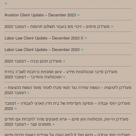
»
»
Aviation Client Update – December 2023
»
מעו”דכן מיסים – זיכויי מס בעבור תשלום תרומות – דצמבר 2023
»
Labor Law Client Update – December 2023 II
»
Labor Law Client Update – December 2023
»
מעו”דכן תכנון ובניה – דצמבר 2023
מעו”דכן סייבר וטכנולוגיות מידע – עיגון סמכויות נרחבות לשב”כ בזירת
»
הטכנולוגיה והסייבר – דצמבר 2023
מעו”דכן ליטיגציה – הגשת עתירה נגד תנאי מכרז לאחר מועד הגשת ההצעות –
»
דצמבר 2023
מעו”דכן יחסי עבודה – פסיקה תקדימית של בית הדין הארצי לעבודה – דצמבר
»
2023
מעו”דכן היי-טק, טכנולוגיה והון סיכון – ערוץ מענקים מהיר לחברות עם תזרים
»
מזומנים קצר – דצמבר 2023
מעו”דכן יחסי עבודה – תיקון מס’ 5 לחוק הגנה על עובדים בשעת חירום ותיקון