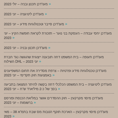
»
מעו”דכן תכנון ובניה – יולי 2023
»
מעו”דכן ליטיגציה – יוני 2023
»
מעו”דכן סייבר וטכנולוגיות מידע – יוני 2023
מעו”דכן יחסי עבודה – העסקת בני נוער – תזכורת לקראת חופשת הקיץ – יוני
»
2023
»
מעו”דכן תכנון ובניה – יוני 2023
מעו”דכן תעופה – בית המשפט דחה תובענה ייצוגית שהוגשה נגד חברת
»
השילוח DHL – יוני 2023
מעו”דכן טכנולוגיות מידע ופרטיות – צרפת מסדירה את תחום המשפיענים
»
באמצעות חוק תקדימי – יוני 2023
מעו”דכן ליטיגציה – בית המשפט הכלכלי דחה בקשה להיתר המצאה בתביעה
»
בסך של כ-2 מיליארד ש”ח – יוני 2023
מעו”דכן מיסוי מקרקעין – חוק ההסדרים אושר במליאת הכנסת ופורסם
»
ברשומות – יוני 2023
מעו”דכן מיסוי מקרקעין – הארכת תוקף הטבות מס שבח בתמ”א 38 – מאי
»
2023