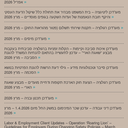
»
אפריל 2026
מעו”דכן ליטיגציה – בית המשפט מבהיר את תחולת כלל שיקול הדעת העסקי
»
והיקף חובת הנאמנות של ועדות השקעה בגופים מוסדיים – מרץ 2026
»
מעו”דכן רגולציה – תקנות שירותי תשלום (פטור מהוראות החוק) – מרץ 2026
»
מעו”דכן מיסים – מרץ 2026
מעו”דכן איכות סביבה וקיימות – הקלות זמניות ברגולציה סביבתית בעקבות
מבצע “שאגת הארי” – עדכון לתעשייה בהתאם להנחיות המשרד להגנת
»
הסביבה – מרץ 2026
מעו”דכן סייבר וטכנולוגיות מידע – גילוי דעת הרשות להגנת הפרטיות בנושא
»
הסכמה – מרץ 2026
מעו”דכן רגולציה – הצעת חוק הארכת תקופות ודחיית מועדים – מבצע שאגת
»
הארי – מרץ 2026
»
מעו”דכן תכנון ובניה – מרץ 2026
מעו”דכן דיני עבודה – עדכון שכר המינימום במשק החל מיום 1.4.2026 – מרץ
»
2026
Labor & Employment Client Updates – Operation ‘Roaring Lion’ –
Guidelines for Employers During Changing Safety Policies – March