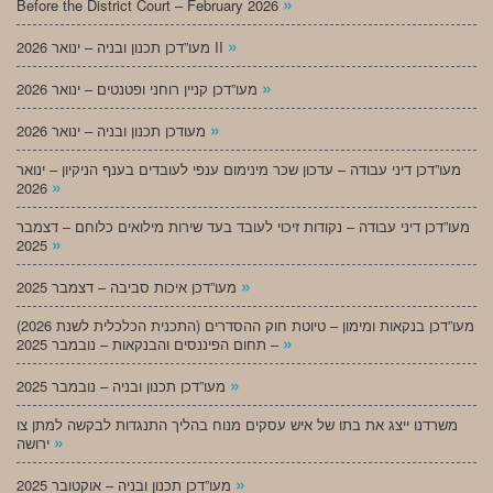
»
Before the District Court – February 2026
»
מעו”דכן תכנון ובניה – ינואר 2026 II
»
מעו”דכן קניין רוחני ופטנטים – ינואר 2026
»
מעודכן תכנון ובניה – ינואר 2026
מעו”דכן דיני עבודה – עדכון שכר מינימום ענפי לעובדים בענף הניקיון – ינואר
»
2026
מעו”דכן דיני עבודה – נקודות זיכוי לעובד בעד שירות מילואים כלוחם – דצמבר
»
2025
»
מעו”דכן איכות סביבה – דצמבר 2025
מעו”דכן בנקאות ומימון – טיוטת חוק ההסדרים (התכנית הכלכלית לשנת 2026)
»
– תחום הפיננסים והבנקאות – נובמבר 2025
»
מעו”דכן תכנון ובניה – נובמבר 2025
משרדנו ייצג את בתו של איש עסקים מנוח בהליך התנגדות לבקשה למתן צו
»
ירושה
»
מעו”דכן תכנון ובניה – אוקטובר 2025