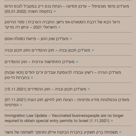
מעו”דכן מיסוי מוניציפלי – עדכון פסיקה – הנחת נכס ריק במקביל לנכס הרוס
»
בתקופה השניה (03.01.2022)
היעד הבא של רכבת הסטארט-אפ ניישן: החברה הערבית | ספר ההייטק
»
הישראלי 2021 – עיתון דה מרקר
»
מעו”דכן שוק ההון – פרשת נסטלה-אסם
»
מעו”דכן תכנון ובניה – חוק ההסדרים וחוק תכנון ובניה
»
מעו”דכן התחדשות עירונית – חוק ההסדרים
מעו”דכן הגירה – רישיון עבודה להעסקת עובדים זרים יהודים (זכאי שבות)
»
בחברות היי-טק
»
מעו”דכן תכנון ובניה – חוק ההסדרים (15.11.2021)
(07.11.2021) מעודכן טכנולוגיות מידע ופרטיות – הצעת חוק לתיקון חוק הגנת
»
הפרטיות
Immigration Law Update – Vaccinated businesspeople are no longer
»
required to obtain special entry permits to Israel (1.11.2021)
»
משפחת ברק תשקיע בחברת הביטוח איילון ותהפוך לשותפה של ווישור