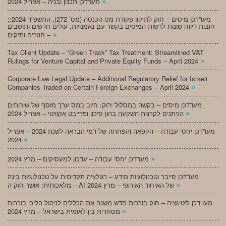
»
מעו”דכן תכנון ובניה – אפריל 2024
;מעו”דכן מיסים – חוק לתיקון פקודת מס הכנסה (מס’ 272), התשפ”ד-2024:
חובות דיווח שונות לרשות המיסים בקשר עם נאמנויות, עולים חדשים ותושבים
»
חוזרים ותיקים –
Tax Client Update – “Green Track” Tax Treatment: Streamlined VAT
»
Rulings for Venture Capital and Private Equity Funds – April 2024
Corporate Law Legal Update – Additional Regulatory Relief for Israeli
»
Companies Traded on Certain Foreign Exchanges – April 2024
מעו”דכן מיסים – בקשה במסלול ירוק: חיוב במס ערך מוסף של שירותים
»
הניתנים לקרנות השקעה בהון סיכון ופרייבט אקוויטי – אפריל 2024
מעו”דכן יחסי עבודה – הקפאה והפחתה של דמי הבראה לשנת 2024 – אפריל
»
2024
»
מעו”דכן יחסי עבודה – עדכון למעסיקים – מרץ 2024
מעו”דכן סייבר וטכנולוגיות מידע – רגולציה תקדימית על טכנולוגיות בינה
»
מלאכותית: אושר חוק ה – AI של האיחוד האירופי – מרץ 2024
מעו”דכן ליטיגציה – חוק בוררות חדש משנה את הכללים לניהול הליכי בוררות
»
מסחרית בין-לאומית בישראל – מרץ 2024