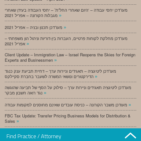
מעו”דכן יחסי עבודה – ‘היום שאחרי החל”ת’ – יחסי העבודה בעידן שאחרי
»
מגבלות הקורונה – אפריל 2021
»
מעו”דכן תכנון ובניה – אפריל 2021
מעו”דכן מחלקת לקוחות פרטיים, העברות בין-דוריות וניהול הון משפחתי –
»
אפריל 2021
Client Update – Immigration Law – Israel Reopens the Skies for Foreign
»
Experts and Businessmen
מעו”דכן ליטיגציה – תאגידים וניירות ערך – דחיית תביעת ענק כנגד
»
הדירקטורים ונושאי המשרה לשעבר בחברת סקיילקס
מעו”דכן ליטיגציה תאגידים וניירות ערך – סילוק על הסף של תביעה שהוגשה
»
נגד רואה חשבון מבקר
»
מעודכן משבר הקורונה – כניסת עובדים שאינם מחוסנים למקומות עבודה
FBC Tax Update: Transfer Pricing Business Models for Distribution &
»
Sales
»
מעו”דכן תכנון ובניה – מרץ 2021
Find Practice / Attorney