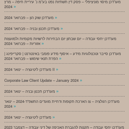
מעו”דכן מיסוי מוניציפלי – פסק דין תשתיות נפט בע”מ נ’ עיריית חיפה – מרץ
»
2024
»
מעו”דכן שוק הון – פברואר 2024
»
מעו”דכן תכנון ובניה – פברואר 2024
מעו”דכן יחסי עבודה – יום שבתון יום הבחירות לרשויות מקומיות ולמועצות
»
אזוריות – פברואר 2024
מעו”דכן סייבר וטכנולוגיות מידע – איסוף מידע פומבי באינטרנט | סקרייפינג |
»
הפרת תנאי שימוש – פברואר 2024
»
מעו”דכן ליטיגציה – ינואר 2024 II
»
Corporate Law Client Update – January 2024
»
מעו”דכן תכנון ובניה – ינואר 2024
מעו”דכן רגולציה – צו הארכת תקופות ודחיית מועדים התשפ”ד-2024 – ינואר
»
2024
»
מעו”דכן ליטיגציה – ינואר 2024
מעו”דכן יחסי עבודה – תקנות להגברת האכיפה של דיני עבודה – דצמבר 2023