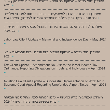
מעו”דכן יחסי עבודה – העסקת בני נוער – תזכורת לקראת חופשת הקיץ – יוני
»
2024
מעו”דכן דיני עבודה – עדכון למעסיקים – הרחבת ההגנות למשרתי מילואים
»
ובני זוגם – תיקון לחוק חיילים משוחררים (החזרה לעבודה), תש”ט-1949
מעו”דכן לקוחות פרטיים, העברות בין דוריות וניהול סכסוכי משפחה וירושה –
»
מאי 2024
Labor Law Client Update – Memorial and Independence Day – May 2024
»
מעו”דכן יחסי עבודה – העסקת עובדים ביום הזיכרון וביום העצמאות – מאי
»
2024
Tax Client Update – Amendment No. 272 to the Israel Income Tax
Ordinance: Reporting Obligations on Trusts and Individuals – April 2024
»
Aviation Law Client Update – Successful Representation of Wizz Air in
Supreme Court Appeal Regarding Unrefunded Airport Taxes – April 2024
»
מעו”דכן טכנולוגיות מידע ופרטיות – עדכון לקוחות לעניין ניהול סיכוני אבטחת
»
מידע בשימוש בקוד פתוח – אפריל 2024