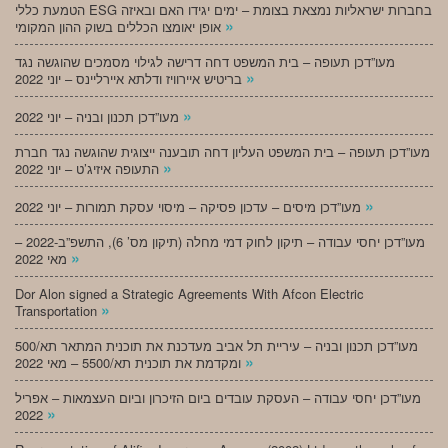
הטמעת כללי ESG בחברות ישראליות נמצאת בצומת – ימים יגידו האם ובאיזה
»
אופן יאומצו הכללים בשוק ההון המקומי
מעו”דכן תעופה – בית המשפט דחה דרישה לגילוי מסמכים שהוגשה נגד
»
בריטיש איירוויז ודלתא איירליינס – יוני 2022
»
מעו”דכן תכנון ובניה – יוני 2022
מעו”דכן תעופה – בית המשפט העליון דחה תובענה ייצוגית שהוגשה נגד חברת
»
התעופה איזיג’ט – יוני 2022
»
מעו”דכן מיסים – עדכון פסיקה – מיסוי עסקת תמורות – יוני 2022
מעו”דכן יחסי עבודה – תיקון לחוק דמי מחלה (תיקון מס’ 6), התשפ”ב-2022 –
»
מאי 2022
Dor Alon signed a Strategic Agreements With Afcon Electric
»
Transportation
מעו”דכן תכנון ובניה – עיריית תל אביב מעדכנת את תוכנית המתאר תא/500
»
ומקדמת את תוכנית תא/5500 – מאי 2022
מעו”דכן יחסי עבודה – העסקת עובדים ביום הזיכרון וביום העצמאות – אפריל
»
2022