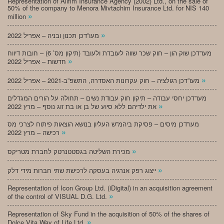
Representation of Alifim Insurance Agency (2002) Ltd., on the sale of
50% of the company to Menora Mivtachim Insurance Ltd. for NIS 140
»
million
»
מעו”דכן תכנון ובניה – אפריל 2022
מעו”דכן שוק הון – חוק שכר שווה לעובדת ולעובד (תיקון מס’ 6) – חובות דיווח
»
חדשות – אפריל 2022
»
מעו”דכן רגולציה – חוק עקרונות האסדרה, התשפ”ב-2021 – אפריל 2022
מעו”דכן יחסי עבודה – תיקון חוק עבודת נשים – תחולה על הורים המגדלים
»
את ילדיהם ללא סיוע של בן או בת זוג נוסף – מרץ 2022
מעו”דכן מיסים – פסיקת ביהמ”ש העליון בנושא הוצאות פיתוח לצרכי מס
»
רכישה – מרץ 2022
»
מכירת השליטה בגסטטנרטק לחברת מטריקס
»
ייצוג רפק אנרגיה בעסקה לרכישת שתי חברות מידי דלק
Representation of Icon Group Ltd. (iDigital) in an acquisition agreement
»
of the control of VISUAL D.G. Ltd.
Representation of Sky Fund in the acquisition of 50% of the shares of
»
Dolce Vita Way of Life Ltd.