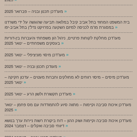
»
מעו”דכן תכנון ובניה – פברואר 2025
בית המשפט המחוזי בתל אביב קיבל במלואה תביעה שהוגשה על ידי משרדנו
»
במסגרת מו”מ לכניסה למיזם השקעה בפרויקט נדל”ן בתל אביב-יפו
מעו”דכן מחלקת לקוחות פרטיים, ניהול הון משפחתי והעברות בין-דוריות
»
בעסקים משפחתיים – ינואר 2025
»
מעו”דכן מיסוי מוניציפלי – ינואר 2025
»
מעודכן תכנון ובניה – ינואר 2025
מעו”דכן מיסים – מיסוי רווחים לא מחולקים וחברות מעטים – עדכון חקיקה –
»
ינואר 2025
»
מעו”דכן תקשורת ולשון הרע – ינואר 2025
מעו”דכן איכות סביבה וקיימות – מתווה סיוע להתמודדות עם מס פחמן – ינואר
»
2025
מעו”דכן איכות סביבה וקיימות ושוק ההון – דוח ביקורת רשות ניירות ערך בנושא
»
דיווחי סביבה ואקלים – דצמבר 2024
»