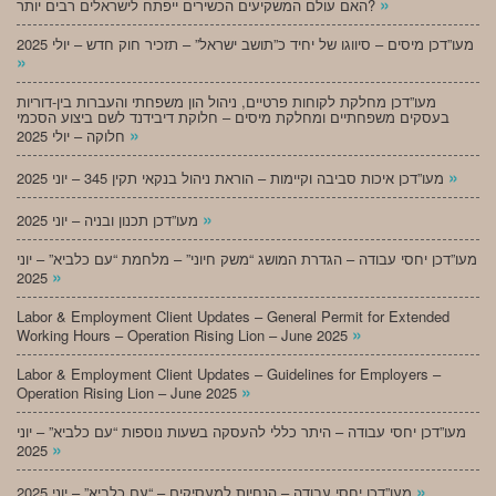
»
האם עולם המשקיעים הכשירים ייפתח לישראלים רבים יותר?
מעו”דכן מיסים – סיווגו של יחיד כ”תושב ישראל” – תזכיר חוק חדש – יולי 2025
»
מעו”דכן מחלקת לקוחות פרטיים, ניהול הון משפחתי והעברות בין-דוריות
בעסקים משפחתיים ומחלקת מיסים – חלוקת דיבידנד לשם ביצוע הסכמי
»
חלוקה – יולי 2025
»
מעו”דכן איכות סביבה וקיימות – הוראת ניהול בנקאי תקין 345 – יוני 2025
»
מעו”דכן תכנון ובניה – יוני 2025
מעו”דכן יחסי עבודה – הגדרת המושג “משק חיוני” – מלחמת “עם כלביא” – יוני
»
2025
Labor & Employment Client Updates – General Permit for Extended
»
Working Hours – Operation Rising Lion – June 2025
Labor & Employment Client Updates – Guidelines for Employers –
»
Operation Rising Lion – June 2025
מעו”דכן יחסי עבודה – היתר כללי להעסקה בשעות נוספות “עם כלביא” – יוני
»
2025
»
מעו”דכן יחסי עבודה – הנחיות למעסיקים – “עם כלביא” – יוני 2025