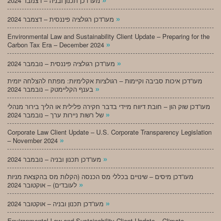
מעו”דכן תכנון ובניה – דצמבר 2024
»
מעו”דכן רגולציה פיננסית – דצמבר 2024
Environmental Law and Sustainability Client Update – Preparing for the
»
Carbon Tax Era – December 2024
»
מעו”דכן רגולציה פיננסית – נובמבר 2024
מעו”דכן איכות סביבה וקיימות – רגולציות אקלימיות: מפתח להצלחה יזמית
»
בענף הקליימטק – נובמבר 2024
מעו”דכן שוק הון – חובת דיווח מיידי בדבר חקירה פלילית או הליך בירור מנהלי
»
של רשות ניירות ערך – נובמבר 2024
Corporate Law Client Update – U.S. Corporate Transparency Legislation
»
– November 2024
»
מעו”דכן תכנון ובניה – נובמבר 2024
מעו”דכן מיסים – שינויים בכללי מס הכנסה (הקלות מס בהקצאת מניות
»
לעובדים) – אוקטובר 2024
»
מעו”דכן תכנון ובניה – אוקטובר 2024
Environmental Law and Sustainability Client Update – Climate