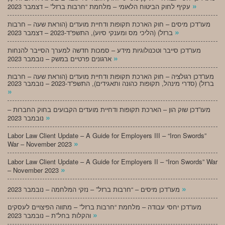
»
עקיף לחוק הביטוח הלאומי – מלחמת “חרבות ברזל” – דצמבר 2023
מעו”דכן מיסים – חוק הארכת תקופות ודחיית מועדים (הוראת שעה – חרבות
»
ברזל) (הליכי מס ומענקי סיוע), התשפ”ד-2023 – דצמבר 2023
מעו”דכן סייבר וטכנולוגיות מידע – סמכות חדשה למערך הסייבר להנחות
»
ארגונים פרטיים במשק – נובמבר 2023
מעו”דכן רגולציה – חוק הארכת תקופות ודחיית מועדים (הוראת שעה – חרבות
ברזל) (סדרי מינהל, תקופות כהונה ותאגידים), התשפ”ד-2023 – נובמבר 2023
»
מעו”דכן שוק הון – הארכת תקופות ודחיית מועדים הקבועים בחוק החברות –
»
נובמבר 2023
Labor Law Client Update – A Guide for Employers III – “Iron Swords”
»
War – November 2023
Labor Law Client Update – A Guide for Employers II – “Iron Swords” War
»
– November 2023
»
מעו”דכן מיסים – “חרבות ברזל” – נזקי המלחמה – נובמבר 2023
מעו”דכן יחסי עבודה – מלחמת “חרבות ברזל” – מתווה הפיצויים לעסקים
»
והקלות בחל”ת – נובמבר 2023