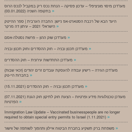
מעו”דכן מיסוי מוניציפלי – עדכון פסיקה – הנחת נכס ריק במקביל לנכס הרוס
»
בתקופה השניה (03.01.2022)
היעד הבא של רכבת הסטארט-אפ ניישן: החברה הערבית | ספר ההייטק
»
הישראלי 2021 – עיתון דה מרקר
»
מעו”דכן שוק ההון – פרשת נסטלה-אסם
»
מעו”דכן תכנון ובניה – חוק ההסדרים וחוק תכנון ובניה
»
מעו”דכן התחדשות עירונית – חוק ההסדרים
מעו”דכן הגירה – רישיון עבודה להעסקת עובדים זרים יהודים (זכאי שבות)
»
בחברות היי-טק
»
מעו”דכן תכנון ובניה – חוק ההסדרים (15.11.2021)
(07.11.2021) מעודכן טכנולוגיות מידע ופרטיות – הצעת חוק לתיקון חוק הגנת
»
הפרטיות
Immigration Law Update – Vaccinated businesspeople are no longer
»
required to obtain special entry permits to Israel (1.11.2021)
»
משפחת ברק תשקיע בחברת הביטוח איילון ותהפוך לשותפה של ווישור