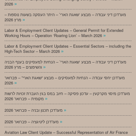
»
2026
מעו”דכן דיני עבודה – מבצע ‘שאגת הארי’ – היתר העסקה בשעות נוספות –
»
מרץ 2026
Labor & Employment Client Updates – General Permit for Extended
»
Working Hours – Operation ‘Roaring Lion’ – March 2026
Labor & Employment Client Updates – Essential Sectors – including the
»
High-Tech Sector – March 2026
מעו”דכן דיני עבודה – מבצע ‘שאגת הארי’ – הנחיות למעסיקים בענף הבניה
»
והשיפוצים – מרץ 2026
מעו”דכן יחסי עבודה – הנחיות למעסיקים – מבצע “שאגת הארי” – פברואר
»
2026
מעו”דכן מיסוי מקרקעין – עדכון פסיקה – חיוב במס בגין העברת זכויות לרשות
»
מקומית – פברואר 2026
»
מעו”דכן תכנון ובניה – פברואר 2026
»
מעו”דכן ליטיגציה – פברואר 2026
Aviation Law Client Update – Successful Representation of Air France