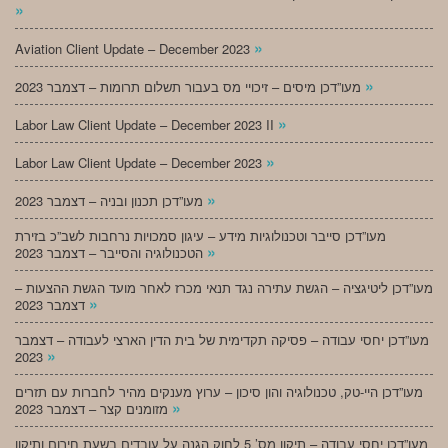
»
»
Aviation Client Update – December 2023
»
מעו”דכן מיסים – זיכויי מס בעבור תשלום תרומות – דצמבר 2023
»
Labor Law Client Update – December 2023 II
»
Labor Law Client Update – December 2023
»
מעו”דכן תכנון ובניה – דצמבר 2023
מעו”דכן סייבר וטכנולוגיות מידע – עיגון סמכויות נרחבות לשב”כ בזירת
»
הטכנולוגיה והסייבר – דצמבר 2023
מעו”דכן ליטיגציה – הגשת עתירה נגד תנאי מכרז לאחר מועד הגשת ההצעות –
»
דצמבר 2023
מעו”דכן יחסי עבודה – פסיקה תקדימית של בית הדין הארצי לעבודה – דצמבר
»
2023
מעו”דכן היי-טק, טכנולוגיה והון סיכון – ערוץ מענקים מהיר לחברות עם תזרים
»
מזומנים קצר – דצמבר 2023
מעו”דכן יחסי עבודה – תיקון מס’ 5 לחוק הגנה על עובדים בשעת חירום ותיקון