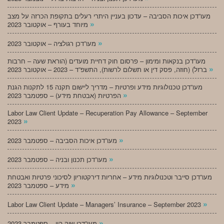
מעו”דכן איכות הסביבה – עדכון בעניין היתרי רעלים בתקופת הכרזה על מצב
»
מיוחד בעורף – אוקטובר 2023
»
מעו”דכן רגולציה – אוקטובר 2023
מעו”דכן בנקאות ומימון – פרסום חוק דחיית מועדים (הוראת שעה – חרבות
»
ברזל) (חוזה, פסק דין או תשלום לרשות), התשפ”ד – 2023 – אוקטובר 2023
מעו”דכן טכנולוגיות מידע ופרטיות – מדריך ליישום תקנה 15 לתקנות הגנת
»
הפרטיות (אבטחת מידע) – ספטמבר 2023
Labor Law Client Update – Recuperation Pay Allowance – September
»
2023
»
מעו”דכן איכות הסביבה – ספטמבר 2023
»
מעו”דכן תכנון ובניה – ספטמבר 2023
מעו”דכן סייבר וטכנולוגיות מידע – אחריות דירקטוריון לסיכוני פרטיות ואבטחת
»
מידע – ספטמבר 2023
»
Labor Law Client Update – Managers’ Insurance – September 2023
»
מעו”דכן שוק הון – ספטמבר 2023