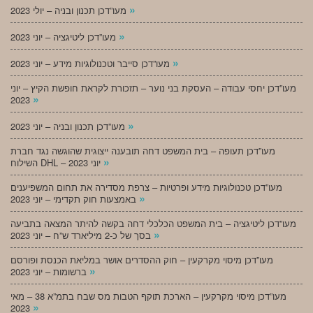
»
מעו”דכן תכנון ובניה – יולי 2023
»
מעו”דכן ליטיגציה – יוני 2023
»
מעו”דכן סייבר וטכנולוגיות מידע – יוני 2023
מעו”דכן יחסי עבודה – העסקת בני נוער – תזכורת לקראת חופשת הקיץ – יוני
»
2023
»
מעו”דכן תכנון ובניה – יוני 2023
מעו”דכן תעופה – בית המשפט דחה תובענה ייצוגית שהוגשה נגד חברת
»
השילוח DHL – יוני 2023
מעו”דכן טכנולוגיות מידע ופרטיות – צרפת מסדירה את תחום המשפיענים
»
באמצעות חוק תקדימי – יוני 2023
מעו”דכן ליטיגציה – בית המשפט הכלכלי דחה בקשה להיתר המצאה בתביעה
»
בסך של כ-2 מיליארד ש”ח – יוני 2023
מעו”דכן מיסוי מקרקעין – חוק ההסדרים אושר במליאת הכנסת ופורסם
»
ברשומות – יוני 2023
מעו”דכן מיסוי מקרקעין – הארכת תוקף הטבות מס שבח בתמ”א 38 – מאי
»
2023