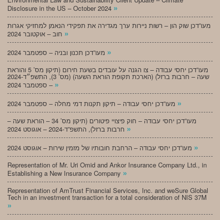
»
Disclosure in the US – October 2024
מעו”דכן שוק הון – רשות ניירות ערך מגדירה את תפקידי הנאמן למחזיקי אגרות
»
חוב – אוקטובר 2024
»
מעו”דכן תכנון ובניה – ספטמבר 2024
מעו”דכן יחסי עבודה – צו הגנה על עובדים בשעת חירום (תיקון מס’ 5 והוראת
שעה – חרבות ברזל) (הארכת תקופת הוראת השעה) (מס’ 3), התשפ״ד-2024
»
– ספטמבר 2024
»
מעו”דכן יחסי עבודה – תיקון תקנות דמי מחלה – ספטמבר 2024
מעו”דכן יחסי עבודה – חוק פיצויי פיטורים (תיקון מס’ 34 – הוראת שעה –
»
חרבות ברזל), התשפ”ד-2024 – אוגוסט 2024
»
מעו”דכן יחסי עבודה – הרחבת חובותיו של מזמין שירות – אוגוסט 2024
Representation of Mr. Uri Omid and Ankor Insurance Company Ltd., in
»
Establishing a New Insurance Company
Representation of AmTrust Financial Services, Inc. and weSure Global
Tech in an investment transaction for a total consideration of NIS 37M
»