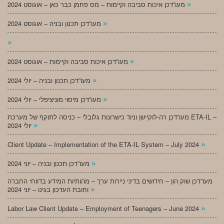
»
מעו”דכן איכות סביבה וקיימות – מס פחמן כבר כאן – אוגוסט 2024
»
מעו”דכן תכנון ובניה – אוגוסט 2024
»
»
מעו”דכן איכות סביבה וקיימות – אוגוסט 2024
»
מעו”דכן תכנון ובניה – יולי 2024
»
מעו”דכן מיסוי מוניציפלי – יולי 2024
מעו”דכן רה-לוקיישן וניוד כישרונות גלובלי – כניסה לתוקף של מערכת ETA-IL –
»
יולי 2024
»
Client Update – Implementation of the ETA-IL System – July 2024
»
מעו”דכן תכנון ובניה – יוני 2024
מעו”דכן שוק הון – חידושים בדיני ניירות ערך – מהותיות המידע בדווחי החברה
»
וחובת העדכון בגינו – יוני 2024
»
Labor Law Client Update – Employment of Teenagers – June 2024