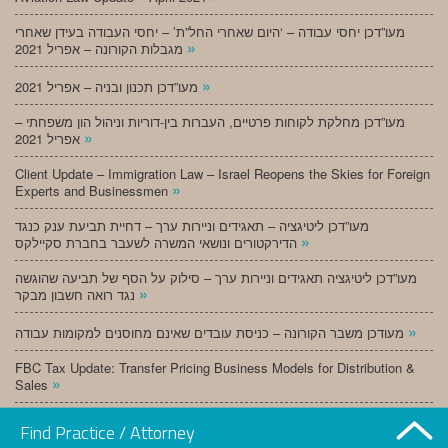
מעו”דכן יחסי עבודה – ‘היום שאחרי החל”ת’ – יחסי העבודה בעידן שאחרי
»
מגבלות הקורונה – אפריל 2021
»
מעו”דכן תכנון ובניה – אפריל 2021
מעו”דכן מחלקת לקוחות פרטיים, העברות בין-דוריות וניהול הון משפחתי –
»
אפריל 2021
Client Update – Immigration Law – Israel Reopens the Skies for Foreign
»
Experts and Businessmen
מעו”דכן ליטיגציה – תאגידים וניירות ערך – דחיית תביעת ענק כנגד
»
הדירקטורים ונושאי המשרה לשעבר בחברת סקיילקס
מעו”דכן ליטיגציה תאגידים וניירות ערך – סילוק על הסף של תביעה שהוגשה
»
נגד רואה חשבון מבקר
»
מעודכן משבר הקורונה – כניסת עובדים שאינם מחוסנים למקומות עבודה
FBC Tax Update: Transfer Pricing Business Models for Distribution &
»
Sales
»
מעו”דכן תכנון ובניה – מרץ 2021
Find Practice / Attorney