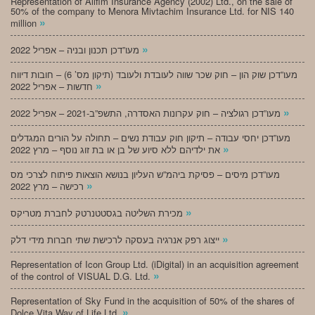
Representation of Alifim Insurance Agency (2002) Ltd., on the sale of
50% of the company to Menora Mivtachim Insurance Ltd. for NIS 140
»
million
»
מעו”דכן תכנון ובניה – אפריל 2022
מעו”דכן שוק הון – חוק שכר שווה לעובדת ולעובד (תיקון מס’ 6) – חובות דיווח
»
חדשות – אפריל 2022
»
מעו”דכן רגולציה – חוק עקרונות האסדרה, התשפ”ב-2021 – אפריל 2022
מעו”דכן יחסי עבודה – תיקון חוק עבודת נשים – תחולה על הורים המגדלים
»
את ילדיהם ללא סיוע של בן או בת זוג נוסף – מרץ 2022
מעו”דכן מיסים – פסיקת ביהמ”ש העליון בנושא הוצאות פיתוח לצרכי מס
»
רכישה – מרץ 2022
»
מכירת השליטה בגסטטנרטק לחברת מטריקס
»
ייצוג רפק אנרגיה בעסקה לרכישת שתי חברות מידי דלק
Representation of Icon Group Ltd. (iDigital) in an acquisition agreement
»
of the control of VISUAL D.G. Ltd.
Representation of Sky Fund in the acquisition of 50% of the shares of
»
Dolce Vita Way of Life Ltd.