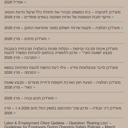
»
אפריל 2026
מעו”דכן ליטיגציה – בית המשפט מבהיר את תחולת כלל שיקול הדעת העסקי
»
והיקף חובת הנאמנות של ועדות השקעה בגופים מוסדיים – מרץ 2026
»
מעו”דכן רגולציה – תקנות שירותי תשלום (פטור מהוראות החוק) – מרץ 2026
»
מעו”דכן מיסים – מרץ 2026
מעו”דכן איכות סביבה וקיימות – הקלות זמניות ברגולציה סביבתית בעקבות
מבצע “שאגת הארי” – עדכון לתעשייה בהתאם להנחיות המשרד להגנת
»
הסביבה – מרץ 2026
מעו”דכן סייבר וטכנולוגיות מידע – גילוי דעת הרשות להגנת הפרטיות בנושא
»
הסכמה – מרץ 2026
מעו”דכן רגולציה – הצעת חוק הארכת תקופות ודחיית מועדים – מבצע שאגת
»
הארי – מרץ 2026
»
מעו”דכן תכנון ובניה – מרץ 2026
מעו”דכן דיני עבודה – עדכון שכר המינימום במשק החל מיום 1.4.2026 – מרץ
»
2026
Labor & Employment Client Updates – Operation ‘Roaring Lion’ –
Guidelines for Employers During Changing Safety Policies – March