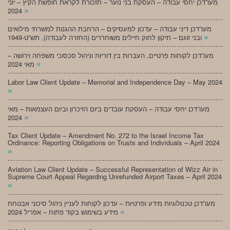
מעו”דכן יחסי עבודה – העסקת בני נוער – תזכורת לקראת חופשת הקיץ – יוני
»
2024
מעו”דכן דיני עבודה – עדכון למעסיקים – הרחבת ההגנות למשרתי מילואים
»
ובני זוגם – תיקון לחוק חיילים משוחררים (החזרה לעבודה), תש”ט-1949
מעו”דכן לקוחות פרטיים, העברות בין דוריות וניהול סכסוכי משפחה וירושה –
»
מאי 2024
Labor Law Client Update – Memorial and Independence Day – May 2024
»
מעו”דכן יחסי עבודה – העסקת עובדים ביום הזיכרון וביום העצמאות – מאי
»
2024
Tax Client Update – Amendment No. 272 to the Israel Income Tax
Ordinance: Reporting Obligations on Trusts and Individuals – April 2024
»
Aviation Law Client Update – Successful Representation of Wizz Air in
Supreme Court Appeal Regarding Unrefunded Airport Taxes – April 2024
»
מעו”דכן טכנולוגיות מידע ופרטיות – עדכון לקוחות לעניין ניהול סיכוני אבטחת
»
מידע בשימוש בקוד פתוח – אפריל 2024