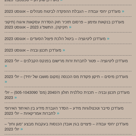
»
מעו”דכן יחסי עבודה – הגבלת ההפקדה לביטוח מנהלים – אוגוסט 2023
מעו”דכן בנקאות ומימון – פרסום תזכיר חוק הסדרת עסקאות איגוח (תיקוני
»
חקיקה), התשפ”ג 2023 – אוגוסט 2023
»
מעו”דכן ליטיגציה – ביטול הלכת פיצול הסעדים – אוגוסט 2023
»
מעו”דכן תכנון ובניה – אוגוסט 2023
מעו”דכן ליטיגציה – פטור לחברות זרות מרישום בפנקס הקבלנים – יולי 2023
»
מעו”דכן מיסים – תיקון פקודת מס הכנסה (מקום מושבו של יחיד) – יולי 2023
»
מעו”דכן תכנון ובניה – תכנית כוללנית חולון ח/2040 (מס’ 505-1043090) – יולי
»
2023
מעו”דכן סייבר וטכנולוגיות מידע – הסדר העברת מידע בין האיחוד האירופי
»
לחברות אמריקאיות – יולי 2023
מעו”דכן יחסי עבודה – פיצויים בגין אובדן הכנסות בעקבות מבצע “מגן וחץ” –
»
יולי 2023