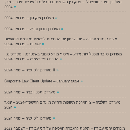
מעו”דכן מיסוי מוניציפלי – פסק דין תשתיות נפט בע”מ נ’ עיריית חיפה – מרץ
»
2024
»
מעו”דכן שוק הון – פברואר 2024
»
מעו”דכן תכנון ובניה – פברואר 2024
מעו”דכן יחסי עבודה – יום שבתון יום הבחירות לרשויות מקומיות ולמועצות
»
אזוריות – פברואר 2024
מעו”דכן סייבר וטכנולוגיות מידע – איסוף מידע פומבי באינטרנט | סקרייפינג |
»
הפרת תנאי שימוש – פברואר 2024
»
מעו”דכן ליטיגציה – ינואר 2024 II
»
Corporate Law Client Update – January 2024
»
מעו”דכן תכנון ובניה – ינואר 2024
מעו”דכן רגולציה – צו הארכת תקופות ודחיית מועדים התשפ”ד-2024 – ינואר
»
2024
»
מעו”דכן ליטיגציה – ינואר 2024
מעו”דכן יחסי עבודה – תקנות להגברת האכיפה של דיני עבודה – דצמבר 2023