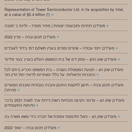
Representation of Tower Semiconductor Ltd. in its acquisition by Intel,
»
at a value of $5.4 billion (!)
»
מעו”דכן תחרות ותובענות ייצוגיות | מחיר מופרז – זליכה נ’ תנובה
»
מעו”דכן תכנון ובניה – מרץ 2022
»
מעו”דכן יחסי עבודה – שינויים זמניים בעניין תשלום דמי בידוד לעובדים
»
‘מעו”דכן שוק ההון – פסק דינו של בית המשפט העליון בעניין ‘בטר פלייס
מעו”דכן שוק הון – תנועת המטוטלת נעצרה – בית המשפט הכריע ביחס לכל
»
החברות הדואליות: על כללי האחריות לדיווח יחול הדין הזר
מעו”דכן תכנון ובניה – תיקון לתקנות התכנון והבניה (עבודות ומבנים הפטורים
»
מהיתר)
מעו”דכן שוק הון – עדכוני חקיקה והנחיות רשות ניירות ערך לשנת 2021 בדבר
»
הדוחות התקופתיים
»
מעו”דכן שוק הון – ניצול הזדמנות עסקית של חברה בידי נושא משרה בה
»
מעו”דכן תכנון ובניה – ינואר 2022