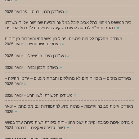
»
מעו”דכן תכנון ובניה – פברואר 2025
בית המשפט המחוזי בתל אביב קיבל במלואה תביעה שהוגשה על ידי משרדנו
»
במסגרת מו”מ לכניסה למיזם השקעה בפרויקט נדל”ן בתל אביב-יפו
מעו”דכן מחלקת לקוחות פרטיים, ניהול הון משפחתי והעברות בין-דוריות
»
בעסקים משפחתיים – ינואר 2025
»
מעו”דכן מיסוי מוניציפלי – ינואר 2025
»
מעודכן תכנון ובניה – ינואר 2025
מעו”דכן מיסים – מיסוי רווחים לא מחולקים וחברות מעטים – עדכון חקיקה –
»
ינואר 2025
»
מעו”דכן תקשורת ולשון הרע – ינואר 2025
מעו”דכן איכות סביבה וקיימות – מתווה סיוע להתמודדות עם מס פחמן – ינואר
»
2025
מעו”דכן איכות סביבה וקיימות ושוק ההון – דוח ביקורת רשות ניירות ערך בנושא
»
דיווחי סביבה ואקלים – דצמבר 2024
»