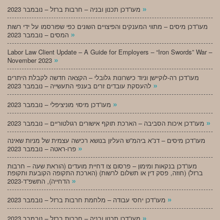
»
מעו”דכן תכנון ובניה – חרבות ברזל – נובמבר 2023
מעו”דכן מיסים – מתווי המענקים והפיצויים השונים כפי שפורסמו על ידי רשות
»
המסים – נובמבר 2023
Labor Law Client Update – A Guide for Employers – “Iron Swords” War –
»
November 2023
מעו”דכן רה-לוקיישן וניוד כישרונות גלובלי – הקצאה חדשה לקבלת היתרים
»
להעסקת עובדים זרים בענפי התעשייה – נובמבר 2023
»
מעו”דכן מיסוי מוניציפלי – נובמבר 2023
»
מעו”דכן איכות הסביבה – הארכת תוקף אישורים רגולטוריים – נובמבר 2023
מעו”דכן מיסים – דנ”א ביהמ”ש העליון בנושא רכישה עצמית של מניות שאינה
»
פרו-ראטה – נובמבר 2023
מעו”דכן בנקאות ומימון – פרסום צו דחיית מועדים (הוראת שעה – חרבות
ברזל) (חוזה, פסק דין או תשלום לרשות) (הארכת התקופה הקובעת ותקופת
»
הדחייה), התשפ”ד-2023
»
מעו”דכן יחסי עבודה – מלחמת חרבות ברזל – נובמבר 2023
»
מעו”דכן תכנון ובניה – חרבות ברזל – נובמבר 2023