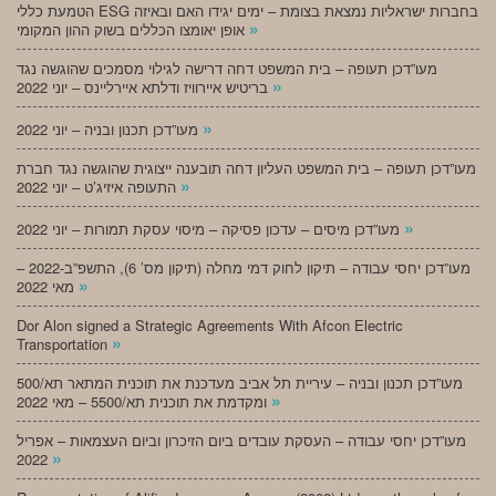
הטמעת כללי ESG בחברות ישראליות נמצאת בצומת – ימים יגידו האם ובאיזה
»
אופן יאומצו הכללים בשוק ההון המקומי
מעו”דכן תעופה – בית המשפט דחה דרישה לגילוי מסמכים שהוגשה נגד
»
בריטיש איירוויז ודלתא איירליינס – יוני 2022
»
מעו”דכן תכנון ובניה – יוני 2022
מעו”דכן תעופה – בית המשפט העליון דחה תובענה ייצוגית שהוגשה נגד חברת
»
התעופה איזיג’ט – יוני 2022
»
מעו”דכן מיסים – עדכון פסיקה – מיסוי עסקת תמורות – יוני 2022
מעו”דכן יחסי עבודה – תיקון לחוק דמי מחלה (תיקון מס’ 6), התשפ”ב-2022 –
»
מאי 2022
Dor Alon signed a Strategic Agreements With Afcon Electric
»
Transportation
מעו”דכן תכנון ובניה – עיריית תל אביב מעדכנת את תוכנית המתאר תא/500
»
ומקדמת את תוכנית תא/5500 – מאי 2022
מעו”דכן יחסי עבודה – העסקת עובדים ביום הזיכרון וביום העצמאות – אפריל
»
2022