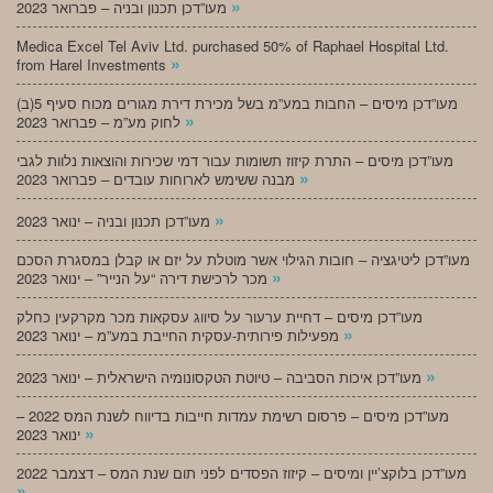
»
מעו”דכן תכנון ובניה – פברואר 2023
Medica Excel Tel Aviv Ltd. purchased 50% of Raphael Hospital Ltd.
»
from Harel Investments
מעו”דכן מיסים – החבות במע”מ בשל מכירת דירת מגורים מכוח סעיף 5(ב)
»
לחוק מע”מ – פברואר 2023
מעו”דכן מיסים – התרת קיזוז תשומות עבור דמי שכירות והוצאות נלוות לגבי
»
מבנה ששימש לארוחות עובדים – פברואר 2023
»
מעו”דכן תכנון ובניה – ינואר 2023
מעו”דכן ליטיגציה – חובות הגילוי אשר מוטלת על יזם או קבלן במסגרת הסכם
»
מכר לרכישת דירה “על הנייר” – ינואר 2023
מעו”דכן מיסים – דחיית ערעור על סיווג עסקאות מכר מקרקעין כחלק
»
מפעילות פירותית-עסקית החייבת במע”מ – ינואר 2023
»
מעו”דכן איכות הסביבה – טיוטת הטקסונומיה הישראלית – ינואר 2023
מעו”דכן מיסים – פרסום רשימת עמדות חייבות בדיווח לשנת המס 2022 –
»
ינואר 2023
מעו”דכן בלוקצ’יין ומיסים – קיזוז הפסדים לפני תום שנת המס – דצמבר 2022
»