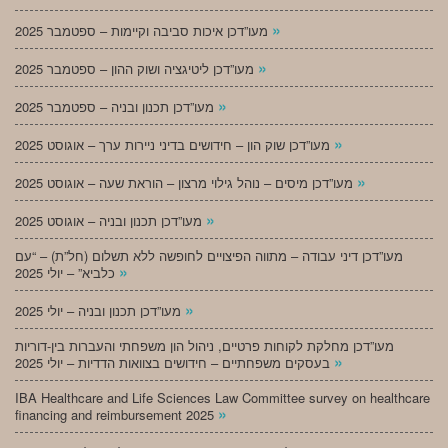
»
מעו”דכן איכות סביבה וקיימות – ספטמבר 2025
»
מעו”דכן ליטיגציה ושוק ההון – ספטמבר 2025
»
מעו”דכן תכנון ובניה – ספטמבר 2025
»
מעו”דכן שוק הון – חידושים בדיני ניירות ערך – אוגוסט 2025
»
מעו”דכן מיסים – נוהל גילוי מרצון – הוראת שעה – אוגוסט 2025
»
מעו”דכן תכנון ובניה – אוגוסט 2025
מעו”דכן דיני עבודה – מתווה הפיצויים לחופשה ללא תשלום (חל”ת) – “עם
»
כלביא” – יולי 2025
»
מעו”דכן תכנון ובניה – יולי 2025
מעו”דכן מחלקת לקוחות פרטיים, ניהול הון משפחתי והעברות בין-דוריות
»
בעסקים משפחתיים – חידושים בצוואות הדדיות – יולי 2025
IBA Healthcare and Life Sciences Law Committee survey on healthcare
»
financing and reimbursement 2025