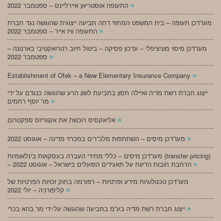
»
התעופה אוסטריאן איירליינס – ספטמבר 2022
מעו”דכן תעופה – בית המשפט המחוזי דחה תביעה ייצוגית שהוגשה נגד חברת
»
התעופה וויז אייר – ספטמבר 2022
מעו”דכן מיסוי מוניציפלי – עדכון פסיקה – ביטול חיוב רטרואקטיבי בארנונה –
»
ספטמבר 2022
»
Establishment of Ofek – a New Elementary Insurance Company
ייצוג חברת רשת מדיה ואיילה חסון בתביעת לשון הרע שהוגשה כנגדם על ידי
»
מר יוסף רחמים
»
אליאקסיס רוכשת את אקווריוס ספקטרום
»
מעו”דכן מיסים – השתתפות מלכ”רים במכרזי מדינה – אוגוסט 2022
מעו”דכן מיסים – כללי מחירי העברה בעסקאות בינלאומיות (transfer pricing)
»
– הרחבת חובות הדיווח על תאגידים הפועלים בישראל – אוגוסט 2022
מעו”דכן טכנולוגיות מידע ופרטיות – רפורמה בחוק זכויות הפרטיות של
»
קליפורניה – יולי 2022
»
ייצוג חברת רשת מדיה בע”מ בתביעה שהוגשה על-ידי מר בהא בכרי