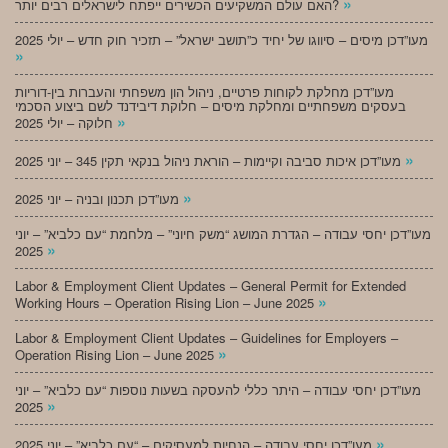
»
האם עולם המשקיעים הכשירים ייפתח לישראלים רבים יותר?
מעו”דכן מיסים – סיווגו של יחיד כ”תושב ישראל” – תזכיר חוק חדש – יולי 2025
»
מעו”דכן מחלקת לקוחות פרטיים, ניהול הון משפחתי והעברות בין-דוריות
בעסקים משפחתיים ומחלקת מיסים – חלוקת דיבידנד לשם ביצוע הסכמי
»
חלוקה – יולי 2025
»
מעו”דכן איכות סביבה וקיימות – הוראת ניהול בנקאי תקין 345 – יוני 2025
»
מעו”דכן תכנון ובניה – יוני 2025
מעו”דכן יחסי עבודה – הגדרת המושג “משק חיוני” – מלחמת “עם כלביא” – יוני
»
2025
Labor & Employment Client Updates – General Permit for Extended
»
Working Hours – Operation Rising Lion – June 2025
Labor & Employment Client Updates – Guidelines for Employers –
»
Operation Rising Lion – June 2025
מעו”דכן יחסי עבודה – היתר כללי להעסקה בשעות נוספות “עם כלביא” – יוני
»
2025
»
מעו”דכן יחסי עבודה – הנחיות למעסיקים – “עם כלביא” – יוני 2025