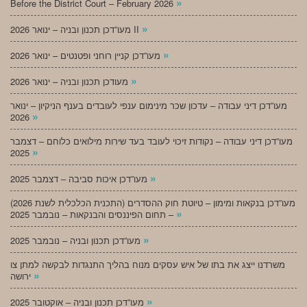
»
Before the District Court – February 2026
»
מעו”דכן תכנון ובניה – ינואר 2026 II
»
מעו”דכן קניין רוחני ופטנטים – ינואר 2026
»
מעודכן תכנון ובניה – ינואר 2026
מעו”דכן דיני עבודה – עדכון שכר מינימום ענפי לעובדים בענף הניקיון – ינואר
»
2026
מעו”דכן דיני עבודה – נקודות זיכוי לעובד בעד שירות מילואים כלוחם – דצמבר
»
2025
»
מעו”דכן איכות סביבה – דצמבר 2025
מעו”דכן בנקאות ומימון – טיוטת חוק ההסדרים (התכנית הכלכלית לשנת 2026)
»
– תחום הפיננסים והבנקאות – נובמבר 2025
»
מעו”דכן תכנון ובניה – נובמבר 2025
משרדנו ייצג את בתו של איש עסקים מנוח בהליך התנגדות לבקשה למתן צו
»
ירושה
»
מעו”דכן תכנון ובניה – אוקטובר 2025