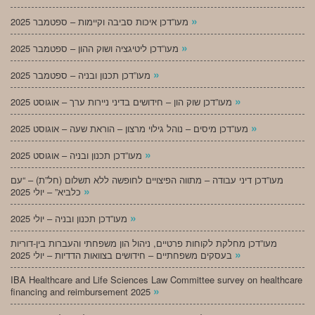
»
מעו”דכן איכות סביבה וקיימות – ספטמבר 2025
»
מעו”דכן ליטיגציה ושוק ההון – ספטמבר 2025
»
מעו”דכן תכנון ובניה – ספטמבר 2025
»
מעו”דכן שוק הון – חידושים בדיני ניירות ערך – אוגוסט 2025
»
מעו”דכן מיסים – נוהל גילוי מרצון – הוראת שעה – אוגוסט 2025
»
מעו”דכן תכנון ובניה – אוגוסט 2025
מעו”דכן דיני עבודה – מתווה הפיצויים לחופשה ללא תשלום (חל”ת) – “עם
»
כלביא” – יולי 2025
»
מעו”דכן תכנון ובניה – יולי 2025
מעו”דכן מחלקת לקוחות פרטיים, ניהול הון משפחתי והעברות בין-דוריות
»
בעסקים משפחתיים – חידושים בצוואות הדדיות – יולי 2025
IBA Healthcare and Life Sciences Law Committee survey on healthcare
»
financing and reimbursement 2025