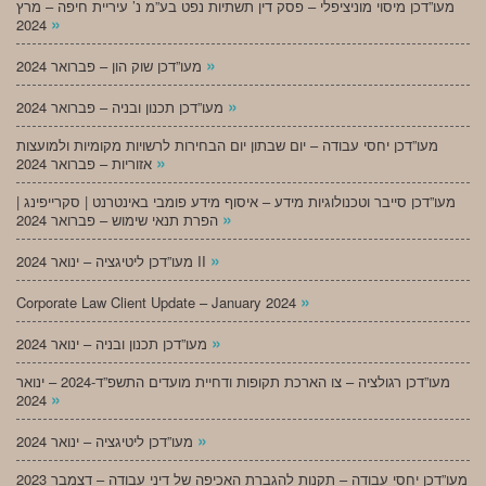
מעו”דכן מיסוי מוניציפלי – פסק דין תשתיות נפט בע”מ נ’ עיריית חיפה – מרץ
»
2024
»
מעו”דכן שוק הון – פברואר 2024
»
מעו”דכן תכנון ובניה – פברואר 2024
מעו”דכן יחסי עבודה – יום שבתון יום הבחירות לרשויות מקומיות ולמועצות
»
אזוריות – פברואר 2024
מעו”דכן סייבר וטכנולוגיות מידע – איסוף מידע פומבי באינטרנט | סקרייפינג |
»
הפרת תנאי שימוש – פברואר 2024
»
מעו”דכן ליטיגציה – ינואר 2024 II
»
Corporate Law Client Update – January 2024
»
מעו”דכן תכנון ובניה – ינואר 2024
מעו”דכן רגולציה – צו הארכת תקופות ודחיית מועדים התשפ”ד-2024 – ינואר
»
2024
»
מעו”דכן ליטיגציה – ינואר 2024
מעו”דכן יחסי עבודה – תקנות להגברת האכיפה של דיני עבודה – דצמבר 2023