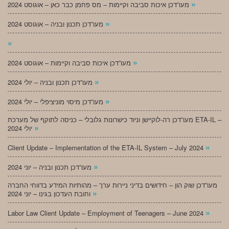
»
מעו”דכן איכות סביבה וקיימות – מס פחמן כבר כאן – אוגוסט 2024
»
מעו”דכן תכנון ובניה – אוגוסט 2024
»
»
מעו”דכן איכות סביבה וקיימות – אוגוסט 2024
»
מעו”דכן תכנון ובניה – יולי 2024
»
מעו”דכן מיסוי מוניציפלי – יולי 2024
מעו”דכן רה-לוקיישן וניוד כישרונות גלובלי – כניסה לתוקף של מערכת ETA-IL –
»
יולי 2024
»
Client Update – Implementation of the ETA-IL System – July 2024
»
מעו”דכן תכנון ובניה – יוני 2024
מעו”דכן שוק הון – חידושים בדיני ניירות ערך – מהותיות המידע בדווחי החברה
»
וחובת העדכון בגינו – יוני 2024
»
Labor Law Client Update – Employment of Teenagers – June 2024