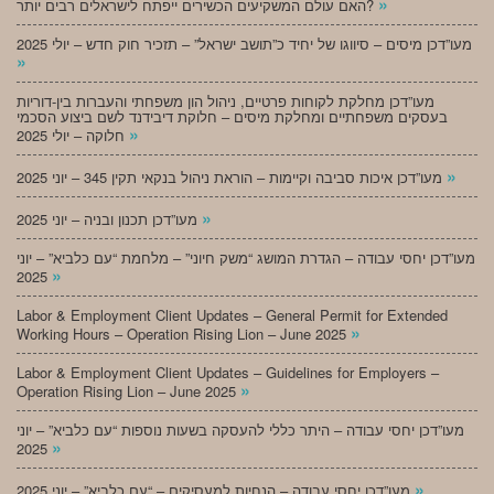
»
האם עולם המשקיעים הכשירים ייפתח לישראלים רבים יותר?
מעו”דכן מיסים – סיווגו של יחיד כ”תושב ישראל” – תזכיר חוק חדש – יולי 2025
»
מעו”דכן מחלקת לקוחות פרטיים, ניהול הון משפחתי והעברות בין-דוריות
בעסקים משפחתיים ומחלקת מיסים – חלוקת דיבידנד לשם ביצוע הסכמי
»
חלוקה – יולי 2025
»
מעו”דכן איכות סביבה וקיימות – הוראת ניהול בנקאי תקין 345 – יוני 2025
»
מעו”דכן תכנון ובניה – יוני 2025
מעו”דכן יחסי עבודה – הגדרת המושג “משק חיוני” – מלחמת “עם כלביא” – יוני
»
2025
Labor & Employment Client Updates – General Permit for Extended
»
Working Hours – Operation Rising Lion – June 2025
Labor & Employment Client Updates – Guidelines for Employers –
»
Operation Rising Lion – June 2025
מעו”דכן יחסי עבודה – היתר כללי להעסקה בשעות נוספות “עם כלביא” – יוני
»
2025
»
מעו”דכן יחסי עבודה – הנחיות למעסיקים – “עם כלביא” – יוני 2025