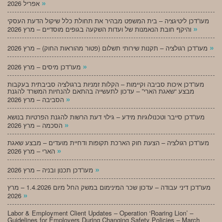
»
אפריל 2026
מעו”דכן ליטיגציה – בית המשפט מבהיר את תחולת כלל שיקול הדעת העסקי
»
והיקף חובת הנאמנות של ועדות השקעה בגופים מוסדיים – מרץ 2026
»
מעו”דכן רגולציה – תקנות שירותי תשלום (פטור מהוראות החוק) – מרץ 2026
»
מעו”דכן מיסים – מרץ 2026
מעו”דכן איכות סביבה וקיימות – הקלות זמניות ברגולציה סביבתית בעקבות
מבצע “שאגת הארי” – עדכון לתעשייה בהתאם להנחיות המשרד להגנת
»
הסביבה – מרץ 2026
מעו”דכן סייבר וטכנולוגיות מידע – גילוי דעת הרשות להגנת הפרטיות בנושא
»
הסכמה – מרץ 2026
מעו”דכן רגולציה – הצעת חוק הארכת תקופות ודחיית מועדים – מבצע שאגת
»
הארי – מרץ 2026
»
מעו”דכן תכנון ובניה – מרץ 2026
מעו”דכן דיני עבודה – עדכון שכר המינימום במשק החל מיום 1.4.2026 – מרץ
»
2026
Labor & Employment Client Updates – Operation ‘Roaring Lion’ –
Guidelines for Employers During Changing Safety Policies – March