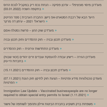
מעו”דכן מיסוי מוניציפלי – עדכון פסיקה – הנחת נכס ריק במקביל לנכס הרוס
»
בתקופה השניה (03.01.2022)
היעד הבא של רכבת הסטארט-אפ ניישן: החברה הערבית | ספר ההייטק
»
הישראלי 2021 – עיתון דה מרקר
»
מעו”דכן שוק ההון – פרשת נסטלה-אסם
»
מעו”דכן תכנון ובניה – חוק ההסדרים וחוק תכנון ובניה
»
מעו”דכן התחדשות עירונית – חוק ההסדרים
מעו”דכן הגירה – רישיון עבודה להעסקת עובדים זרים יהודים (זכאי שבות)
»
בחברות היי-טק
»
מעו”דכן תכנון ובניה – חוק ההסדרים (15.11.2021)
(07.11.2021) מעודכן טכנולוגיות מידע ופרטיות – הצעת חוק לתיקון חוק הגנת
»
הפרטיות
Immigration Law Update – Vaccinated businesspeople are no longer
»
required to obtain special entry permits to Israel (1.11.2021)
»
משפחת ברק תשקיע בחברת הביטוח איילון ותהפוך לשותפה של ווישור