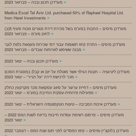
»
מעו”דכן תכנון ובניה – פברואר 2023
Medica Excel Tel Aviv Ltd. purchased 50% of Raphael Hospital Ltd.
»
from Harel Investments
מעו”דכן מיסים – החבות במע”מ בשל מכירת דירת מגורים מכוח סעיף 5(ב)
»
לחוק מע”מ – פברואר 2023
מעו”דכן מיסים – התרת קיזוז תשומות עבור דמי שכירות והוצאות נלוות לגבי
»
מבנה ששימש לארוחות עובדים – פברואר 2023
»
מעו”דכן תכנון ובניה – ינואר 2023
מעו”דכן ליטיגציה – חובות הגילוי אשר מוטלת על יזם או קבלן במסגרת הסכם
»
מכר לרכישת דירה “על הנייר” – ינואר 2023
מעו”דכן מיסים – דחיית ערעור על סיווג עסקאות מכר מקרקעין כחלק
»
מפעילות פירותית-עסקית החייבת במע”מ – ינואר 2023
»
מעו”דכן איכות הסביבה – טיוטת הטקסונומיה הישראלית – ינואר 2023
מעו”דכן מיסים – פרסום רשימת עמדות חייבות בדיווח לשנת המס 2022 –
»
ינואר 2023
מעו”דכן בלוקצ’יין ומיסים – קיזוז הפסדים לפני תום שנת המס – דצמבר 2022
»