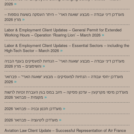
»
2026
מעו”דכן דיני עבודה – מבצע ‘שאגת הארי’ – היתר העסקה בשעות נוספות –
»
מרץ 2026
Labor & Employment Client Updates – General Permit for Extended
»
Working Hours – Operation ‘Roaring Lion’ – March 2026
Labor & Employment Client Updates – Essential Sectors – including the
»
High-Tech Sector – March 2026
מעו”דכן דיני עבודה – מבצע ‘שאגת הארי’ – הנחיות למעסיקים בענף הבניה
»
והשיפוצים – מרץ 2026
מעו”דכן יחסי עבודה – הנחיות למעסיקים – מבצע “שאגת הארי” – פברואר
»
2026
מעו”דכן מיסוי מקרקעין – עדכון פסיקה – חיוב במס בגין העברת זכויות לרשות
»
מקומית – פברואר 2026
»
מעו”דכן תכנון ובניה – פברואר 2026
»
מעו”דכן ליטיגציה – פברואר 2026
Aviation Law Client Update – Successful Representation of Air France