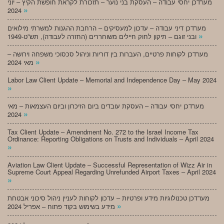
מעו”דכן יחסי עבודה – העסקת בני נוער – תזכורת לקראת חופשת הקיץ – יוני
»
2024
מעו”דכן דיני עבודה – עדכון למעסיקים – הרחבת ההגנות למשרתי מילואים
»
ובני זוגם – תיקון לחוק חיילים משוחררים (החזרה לעבודה), תש”ט-1949
מעו”דכן לקוחות פרטיים, העברות בין דוריות וניהול סכסוכי משפחה וירושה –
»
מאי 2024
Labor Law Client Update – Memorial and Independence Day – May 2024
»
מעו”דכן יחסי עבודה – העסקת עובדים ביום הזיכרון וביום העצמאות – מאי
»
2024
Tax Client Update – Amendment No. 272 to the Israel Income Tax
Ordinance: Reporting Obligations on Trusts and Individuals – April 2024
»
Aviation Law Client Update – Successful Representation of Wizz Air in
Supreme Court Appeal Regarding Unrefunded Airport Taxes – April 2024
»
מעו”דכן טכנולוגיות מידע ופרטיות – עדכון לקוחות לעניין ניהול סיכוני אבטחת
»
מידע בשימוש בקוד פתוח – אפריל 2024