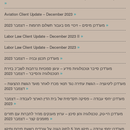
»
»
Aviation Client Update – December 2023
»
מעו”דכן מיסים – זיכויי מס בעבור תשלום תרומות – דצמבר 2023
»
Labor Law Client Update – December 2023 II
»
Labor Law Client Update – December 2023
»
מעו”דכן תכנון ובניה – דצמבר 2023
מעו”דכן סייבר וטכנולוגיות מידע – עיגון סמכויות נרחבות לשב”כ בזירת
»
הטכנולוגיה והסייבר – דצמבר 2023
מעו”דכן ליטיגציה – הגשת עתירה נגד תנאי מכרז לאחר מועד הגשת ההצעות –
»
דצמבר 2023
מעו”דכן יחסי עבודה – פסיקה תקדימית של בית הדין הארצי לעבודה – דצמבר
»
2023
מעו”דכן היי-טק, טכנולוגיה והון סיכון – ערוץ מענקים מהיר לחברות עם תזרים
»
מזומנים קצר – דצמבר 2023
מעו”דכן יחסי עבודה – תיקון מס’ 5 לחוק הגנה על עובדים בשעת חירום ותיקון