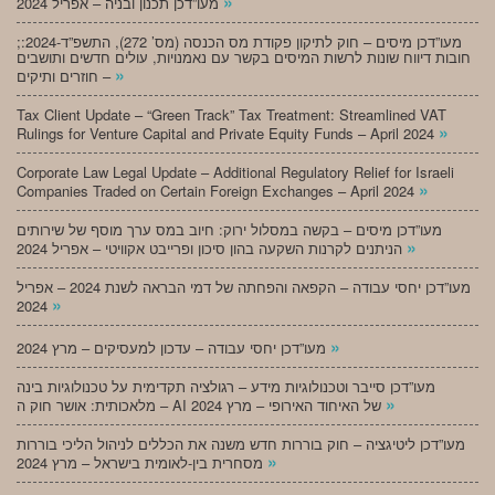
»
מעו”דכן תכנון ובניה – אפריל 2024
;מעו”דכן מיסים – חוק לתיקון פקודת מס הכנסה (מס’ 272), התשפ”ד-2024:
חובות דיווח שונות לרשות המיסים בקשר עם נאמנויות, עולים חדשים ותושבים
»
חוזרים ותיקים –
Tax Client Update – “Green Track” Tax Treatment: Streamlined VAT
»
Rulings for Venture Capital and Private Equity Funds – April 2024
Corporate Law Legal Update – Additional Regulatory Relief for Israeli
»
Companies Traded on Certain Foreign Exchanges – April 2024
מעו”דכן מיסים – בקשה במסלול ירוק: חיוב במס ערך מוסף של שירותים
»
הניתנים לקרנות השקעה בהון סיכון ופרייבט אקוויטי – אפריל 2024
מעו”דכן יחסי עבודה – הקפאה והפחתה של דמי הבראה לשנת 2024 – אפריל
»
2024
»
מעו”דכן יחסי עבודה – עדכון למעסיקים – מרץ 2024
מעו”דכן סייבר וטכנולוגיות מידע – רגולציה תקדימית על טכנולוגיות בינה
»
מלאכותית: אושר חוק ה – AI של האיחוד האירופי – מרץ 2024
מעו”דכן ליטיגציה – חוק בוררות חדש משנה את הכללים לניהול הליכי בוררות
»
מסחרית בין-לאומית בישראל – מרץ 2024