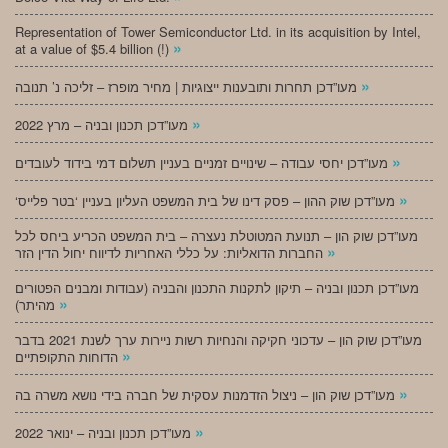
Representation of Tower Semiconductor Ltd. in its acquisition by Intel,
»
at a value of $5.4 billion (!)
»
מעו”דכן תחרות ותובענות ייצוגיות | מחיר מופרז – זליכה נ’ תנובה
»
מעו”דכן תכנון ובניה – מרץ 2022
»
מעו”דכן יחסי עבודה – שינויים זמניים בעניין תשלום דמי בידוד לעובדים
»
‘מעו”דכן שוק ההון – פסק דינו של בית המשפט העליון בעניין ‘בטר פלייס
מעו”דכן שוק הון – תנועת המטוטלת נעצרה – בית המשפט הכריע ביחס לכל
»
החברות הדואליות: על כללי האחריות לדיווח יחול הדין הזר
מעו”דכן תכנון ובניה – תיקון לתקנות התכנון והבניה (עבודות ומבנים הפטורים
»
מהיתר)
מעו”דכן שוק הון – עדכוני חקיקה והנחיות רשות ניירות ערך לשנת 2021 בדבר
»
הדוחות התקופתיים
»
מעו”דכן שוק הון – ניצול הזדמנות עסקית של חברה בידי נושא משרה בה
»
מעו”דכן תכנון ובניה – ינואר 2022