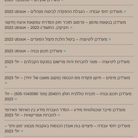
»
מעו”דכן יחסי עבודה – הגבלת ההפקדה לביטוח מנהלים – אוגוסט 2023
מעו”דכן בנקאות ומימון – פרסום תזכיר חוק הסדרת עסקאות איגוח (תיקוני
»
חקיקה), התשפ”ג 2023 – אוגוסט 2023
»
מעו”דכן ליטיגציה – ביטול הלכת פיצול הסעדים – אוגוסט 2023
»
מעו”דכן תכנון ובניה – אוגוסט 2023
מעו”דכן ליטיגציה – פטור לחברות זרות מרישום בפנקס הקבלנים – יולי 2023
»
מעו”דכן מיסים – תיקון פקודת מס הכנסה (מקום מושבו של יחיד) – יולי 2023
»
מעו”דכן תכנון ובניה – תכנית כוללנית חולון ח/2040 (מס’ 505-1043090) – יולי
»
2023
מעו”דכן סייבר וטכנולוגיות מידע – הסדר העברת מידע בין האיחוד האירופי
»
לחברות אמריקאיות – יולי 2023
מעו”דכן יחסי עבודה – פיצויים בגין אובדן הכנסות בעקבות מבצע “מגן וחץ” –
»
יולי 2023