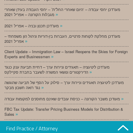
מעו”דכן יחסי עבודה – ‘היום שאחרי החל”ת’ – יחסי העבודה בעידן שאחרי
»
מגבלות הקורונה – אפריל 2021
»
מעו”דכן תכנון ובניה – אפריל 2021
מעו”דכן מחלקת לקוחות פרטיים, העברות בין-דוריות וניהול הון משפחתי –
»
אפריל 2021
Client Update – Immigration Law – Israel Reopens the Skies for Foreign
»
Experts and Businessmen
מעו”דכן ליטיגציה – תאגידים וניירות ערך – דחיית תביעת ענק כנגד
»
הדירקטורים ונושאי המשרה לשעבר בחברת סקיילקס
מעו”דכן ליטיגציה תאגידים וניירות ערך – סילוק על הסף של תביעה שהוגשה
»
נגד רואה חשבון מבקר
»
מעודכן משבר הקורונה – כניסת עובדים שאינם מחוסנים למקומות עבודה
FBC Tax Update: Transfer Pricing Business Models for Distribution &
»
Sales
»
מעו”דכן תכנון ובניה – מרץ 2021
Find Practice / Attorney