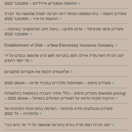
»
התעופה אוסטריאן איירליינס – ספטמבר 2022
מעו”דכן תעופה – בית המשפט המחוזי דחה תביעה ייצוגית שהוגשה נגד חברת
»
התעופה וויז אייר – ספטמבר 2022
מעו”דכן מיסוי מוניציפלי – עדכון פסיקה – ביטול חיוב רטרואקטיבי בארנונה –
»
ספטמבר 2022
»
Establishment of Ofek – a New Elementary Insurance Company
ייצוג חברת רשת מדיה ואיילה חסון בתביעת לשון הרע שהוגשה כנגדם על ידי
»
מר יוסף רחמים
»
אליאקסיס רוכשת את אקווריוס ספקטרום
»
מעו”דכן מיסים – השתתפות מלכ”רים במכרזי מדינה – אוגוסט 2022
מעו”דכן מיסים – כללי מחירי העברה בעסקאות בינלאומיות (transfer pricing)
»
– הרחבת חובות הדיווח על תאגידים הפועלים בישראל – אוגוסט 2022
מעו”דכן טכנולוגיות מידע ופרטיות – רפורמה בחוק זכויות הפרטיות של
»
קליפורניה – יולי 2022
»
ייצוג חברת רשת מדיה בע”מ בתביעה שהוגשה על-ידי מר בהא בכרי