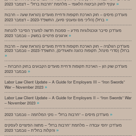
»
עקיף לחוק הביטוח הלאומי – מלחמת “חרבות ברזל” – דצמבר 2023
מעו”דכן מיסים – חוק הארכת תקופות ודחיית מועדים (הוראת שעה – חרבות
»
ברזל) (הליכי מס ומענקי סיוע), התשפ”ד-2023 – דצמבר 2023
מעו”דכן סייבר וטכנולוגיות מידע – סמכות חדשה למערך הסייבר להנחות
»
ארגונים פרטיים במשק – נובמבר 2023
מעו”דכן רגולציה – חוק הארכת תקופות ודחיית מועדים (הוראת שעה – חרבות
ברזל) (סדרי מינהל, תקופות כהונה ותאגידים), התשפ”ד-2023 – נובמבר 2023
»
מעו”דכן שוק הון – הארכת תקופות ודחיית מועדים הקבועים בחוק החברות –
»
נובמבר 2023
Labor Law Client Update – A Guide for Employers III – “Iron Swords”
»
War – November 2023
Labor Law Client Update – A Guide for Employers II – “Iron Swords” War
»
– November 2023
»
מעו”דכן מיסים – “חרבות ברזל” – נזקי המלחמה – נובמבר 2023
מעו”דכן יחסי עבודה – מלחמת “חרבות ברזל” – מתווה הפיצויים לעסקים
»
והקלות בחל”ת – נובמבר 2023