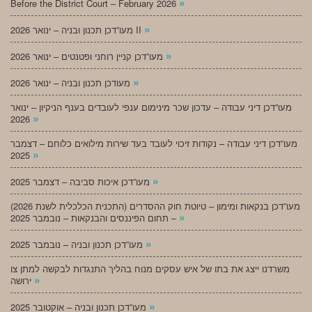
»
Before the District Court – February 2026
»
מעו”דכן תכנון ובניה – ינואר 2026 II
»
מעו”דכן קניין רוחני ופטנטים – ינואר 2026
»
מעודכן תכנון ובניה – ינואר 2026
מעו”דכן דיני עבודה – עדכון שכר מינימום ענפי לעובדים בענף הניקיון – ינואר
»
2026
מעו”דכן דיני עבודה – נקודות זיכוי לעובד בעד שירות מילואים כלוחם – דצמבר
»
2025
»
מעו”דכן איכות סביבה – דצמבר 2025
מעו”דכן בנקאות ומימון – טיוטת חוק ההסדרים (התכנית הכלכלית לשנת 2026)
»
– תחום הפיננסים והבנקאות – נובמבר 2025
»
מעו”דכן תכנון ובניה – נובמבר 2025
משרדנו ייצג את בתו של איש עסקים מנוח בהליך התנגדות לבקשה למתן צו
»
ירושה
»
מעו”דכן תכנון ובניה – אוקטובר 2025