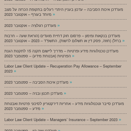
מעו”דכן איכות הסביבה – עדכון בעניין היתרי רעלים בתקופת הכרזה על מצב
»
מיוחד בעורף – אוקטובר 2023
»
מעו”דכן רגולציה – אוקטובר 2023
מעו”דכן בנקאות ומימון – פרסום חוק דחיית מועדים (הוראת שעה – חרבות
»
ברזל) (חוזה, פסק דין או תשלום לרשות), התשפ”ד – 2023 – אוקטובר 2023
מעו”דכן טכנולוגיות מידע ופרטיות – מדריך ליישום תקנה 15 לתקנות הגנת
»
הפרטיות (אבטחת מידע) – ספטמבר 2023
Labor Law Client Update – Recuperation Pay Allowance – September
»
2023
»
מעו”דכן איכות הסביבה – ספטמבר 2023
»
מעו”דכן תכנון ובניה – ספטמבר 2023
מעו”דכן סייבר וטכנולוגיות מידע – אחריות דירקטוריון לסיכוני פרטיות ואבטחת
»
מידע – ספטמבר 2023
»
Labor Law Client Update – Managers’ Insurance – September 2023
»
מעו”דכן שוק הון – ספטמבר 2023