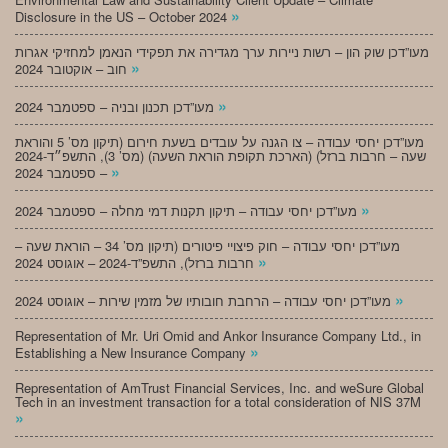
»
Disclosure in the US – October 2024
מעו”דכן שוק הון – רשות ניירות ערך מגדירה את תפקידי הנאמן למחזיקי אגרות
»
חוב – אוקטובר 2024
»
מעו”דכן תכנון ובניה – ספטמבר 2024
מעו”דכן יחסי עבודה – צו הגנה על עובדים בשעת חירום (תיקון מס’ 5 והוראת
שעה – חרבות ברזל) (הארכת תקופת הוראת השעה) (מס’ 3), התשפ״ד-2024
»
– ספטמבר 2024
»
מעו”דכן יחסי עבודה – תיקון תקנות דמי מחלה – ספטמבר 2024
מעו”דכן יחסי עבודה – חוק פיצויי פיטורים (תיקון מס’ 34 – הוראת שעה –
»
חרבות ברזל), התשפ”ד-2024 – אוגוסט 2024
»
מעו”דכן יחסי עבודה – הרחבת חובותיו של מזמין שירות – אוגוסט 2024
Representation of Mr. Uri Omid and Ankor Insurance Company Ltd., in
»
Establishing a New Insurance Company
Representation of AmTrust Financial Services, Inc. and weSure Global
Tech in an investment transaction for a total consideration of NIS 37M
»