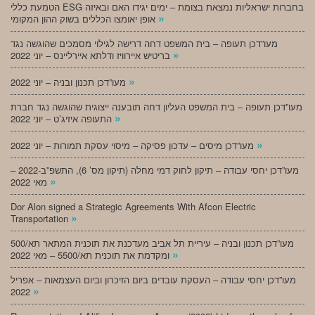
הטמעת כללי ESG בחברות ישראליות נמצאת בצומת – ימים יגידו האם ובאיזה
»
אופן יאומצו הכללים בשוק ההון המקומי
מעו”דכן תעופה – בית המשפט דחה דרישה לגילוי מסמכים שהוגשה נגד
»
בריטיש איירוויז ודלתא איירליינס – יוני 2022
»
מעו”דכן תכנון ובניה – יוני 2022
מעו”דכן תעופה – בית המשפט העליון דחה תובענה ייצוגית שהוגשה נגד חברת
»
התעופה איזיג’ט – יוני 2022
»
מעו”דכן מיסים – עדכון פסיקה – מיסוי עסקת תמורות – יוני 2022
מעו”דכן יחסי עבודה – תיקון לחוק דמי מחלה (תיקון מס’ 6), התשפ”ב-2022 –
»
מאי 2022
Dor Alon signed a Strategic Agreements With Afcon Electric
»
Transportation
מעו”דכן תכנון ובניה – עיריית תל אביב מעדכנת את תוכנית המתאר תא/500
»
ומקדמת את תוכנית תא/5500 – מאי 2022
מעו”דכן יחסי עבודה – העסקת עובדים ביום הזיכרון וביום העצמאות – אפריל
»
2022