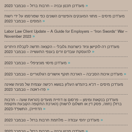
»
מעו”דכן תכנון ובניה – חרבות ברזל – נובמבר 2023
מעו”דכן מיסים – מתווי המענקים והפיצויים השונים כפי שפורסמו על ידי רשות
»
המסים – נובמבר 2023
Labor Law Client Update – A Guide for Employers – “Iron Swords” War –
»
November 2023
מעו”דכן רה-לוקיישן וניוד כישרונות גלובלי – הקצאה חדשה לקבלת היתרים
»
להעסקת עובדים זרים בענפי התעשייה – נובמבר 2023
»
מעו”דכן מיסוי מוניציפלי – נובמבר 2023
»
מעו”דכן איכות הסביבה – הארכת תוקף אישורים רגולטוריים – נובמבר 2023
מעו”דכן מיסים – דנ”א ביהמ”ש העליון בנושא רכישה עצמית של מניות שאינה
»
פרו-ראטה – נובמבר 2023
מעו”דכן בנקאות ומימון – פרסום צו דחיית מועדים (הוראת שעה – חרבות
ברזל) (חוזה, פסק דין או תשלום לרשות) (הארכת התקופה הקובעת ותקופת
»
הדחייה), התשפ”ד-2023
»
מעו”דכן יחסי עבודה – מלחמת חרבות ברזל – נובמבר 2023
»
מעו”דכן תכנון ובניה – חרבות ברזל – נובמבר 2023