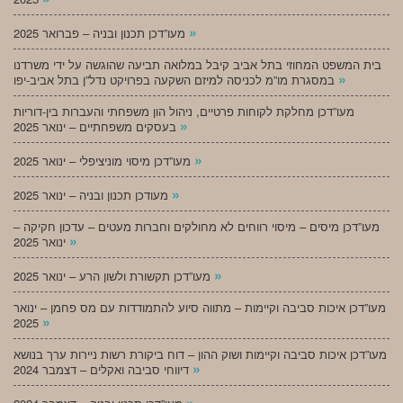
»
מעו”דכן תכנון ובניה – פברואר 2025
בית המשפט המחוזי בתל אביב קיבל במלואה תביעה שהוגשה על ידי משרדנו
»
במסגרת מו”מ לכניסה למיזם השקעה בפרויקט נדל”ן בתל אביב-יפו
מעו”דכן מחלקת לקוחות פרטיים, ניהול הון משפחתי והעברות בין-דוריות
»
בעסקים משפחתיים – ינואר 2025
»
מעו”דכן מיסוי מוניציפלי – ינואר 2025
»
מעודכן תכנון ובניה – ינואר 2025
מעו”דכן מיסים – מיסוי רווחים לא מחולקים וחברות מעטים – עדכון חקיקה –
»
ינואר 2025
»
מעו”דכן תקשורת ולשון הרע – ינואר 2025
מעו”דכן איכות סביבה וקיימות – מתווה סיוע להתמודדות עם מס פחמן – ינואר
»
2025
מעו”דכן איכות סביבה וקיימות ושוק ההון – דוח ביקורת רשות ניירות ערך בנושא
»
דיווחי סביבה ואקלים – דצמבר 2024
»