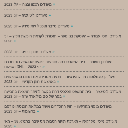
»
מעו”דכן תכנון ובניה – יולי 2023
»
מעו”דכן ליטיגציה – יוני 2023
»
מעו”דכן סייבר וטכנולוגיות מידע – יוני 2023
מעו”דכן יחסי עבודה – העסקת בני נוער – תזכורת לקראת חופשת הקיץ – יוני
»
2023
»
מעו”דכן תכנון ובניה – יוני 2023
מעו”דכן תעופה – בית המשפט דחה תובענה ייצוגית שהוגשה נגד חברת
»
השילוח DHL – יוני 2023
מעו”דכן טכנולוגיות מידע ופרטיות – צרפת מסדירה את תחום המשפיענים
»
באמצעות חוק תקדימי – יוני 2023
מעו”דכן ליטיגציה – בית המשפט הכלכלי דחה בקשה להיתר המצאה בתביעה
»
בסך של כ-2 מיליארד ש”ח – יוני 2023
מעו”דכן מיסוי מקרקעין – חוק ההסדרים אושר במליאת הכנסת ופורסם
»
ברשומות – יוני 2023
מעו”דכן מיסוי מקרקעין – הארכת תוקף הטבות מס שבח בתמ”א 38 – מאי
»
2023