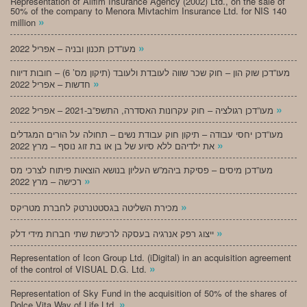
Representation of Alifim Insurance Agency (2002) Ltd., on the sale of
50% of the company to Menora Mivtachim Insurance Ltd. for NIS 140
»
million
»
מעו”דכן תכנון ובניה – אפריל 2022
מעו”דכן שוק הון – חוק שכר שווה לעובדת ולעובד (תיקון מס’ 6) – חובות דיווח
»
חדשות – אפריל 2022
»
מעו”דכן רגולציה – חוק עקרונות האסדרה, התשפ”ב-2021 – אפריל 2022
מעו”דכן יחסי עבודה – תיקון חוק עבודת נשים – תחולה על הורים המגדלים
»
את ילדיהם ללא סיוע של בן או בת זוג נוסף – מרץ 2022
מעו”דכן מיסים – פסיקת ביהמ”ש העליון בנושא הוצאות פיתוח לצרכי מס
»
רכישה – מרץ 2022
»
מכירת השליטה בגסטטנרטק לחברת מטריקס
»
ייצוג רפק אנרגיה בעסקה לרכישת שתי חברות מידי דלק
Representation of Icon Group Ltd. (iDigital) in an acquisition agreement
»
of the control of VISUAL D.G. Ltd.
Representation of Sky Fund in the acquisition of 50% of the shares of
»
Dolce Vita Way of Life Ltd.