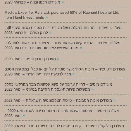
»
מעו”דכן תכנון ובניה – פברואר 2023
Medica Excel Tel Aviv Ltd. purchased 50% of Raphael Hospital Ltd.
»
from Harel Investments
מעו”דכן מיסים – החבות במע”מ בשל מכירת דירת מגורים מכוח סעיף 5(ב)
»
לחוק מע”מ – פברואר 2023
מעו”דכן מיסים – התרת קיזוז תשומות עבור דמי שכירות והוצאות נלוות לגבי
»
מבנה ששימש לארוחות עובדים – פברואר 2023
»
מעו”דכן תכנון ובניה – ינואר 2023
מעו”דכן ליטיגציה – חובות הגילוי אשר מוטלת על יזם או קבלן במסגרת הסכם
»
מכר לרכישת דירה “על הנייר” – ינואר 2023
מעו”דכן מיסים – דחיית ערעור על סיווג עסקאות מכר מקרקעין כחלק
»
מפעילות פירותית-עסקית החייבת במע”מ – ינואר 2023
»
מעו”דכן איכות הסביבה – טיוטת הטקסונומיה הישראלית – ינואר 2023
מעו”דכן מיסים – פרסום רשימת עמדות חייבות בדיווח לשנת המס 2022 –
»
ינואר 2023
מעו”דכן בלוקצ’יין ומיסים – קיזוז הפסדים לפני תום שנת המס – דצמבר 2022
»