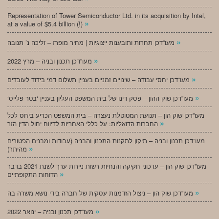
Representation of Tower Semiconductor Ltd. in its acquisition by Intel,
»
at a value of $5.4 billion (!)
»
מעו”דכן תחרות ותובענות ייצוגיות | מחיר מופרז – זליכה נ’ תנובה
»
מעו”דכן תכנון ובניה – מרץ 2022
»
מעו”דכן יחסי עבודה – שינויים זמניים בעניין תשלום דמי בידוד לעובדים
»
‘מעו”דכן שוק ההון – פסק דינו של בית המשפט העליון בעניין ‘בטר פלייס
מעו”דכן שוק הון – תנועת המטוטלת נעצרה – בית המשפט הכריע ביחס לכל
»
החברות הדואליות: על כללי האחריות לדיווח יחול הדין הזר
מעו”דכן תכנון ובניה – תיקון לתקנות התכנון והבניה (עבודות ומבנים הפטורים
»
מהיתר)
מעו”דכן שוק הון – עדכוני חקיקה והנחיות רשות ניירות ערך לשנת 2021 בדבר
»
הדוחות התקופתיים
»
מעו”דכן שוק הון – ניצול הזדמנות עסקית של חברה בידי נושא משרה בה
»
מעו”דכן תכנון ובניה – ינואר 2022