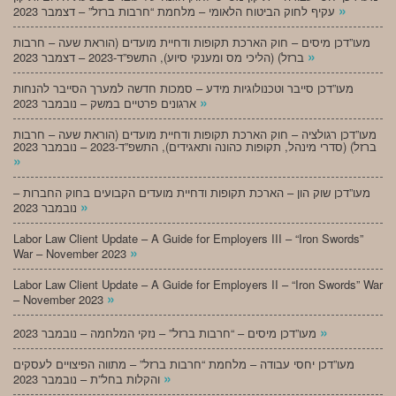
»
עקיף לחוק הביטוח הלאומי – מלחמת “חרבות ברזל” – דצמבר 2023
מעו”דכן מיסים – חוק הארכת תקופות ודחיית מועדים (הוראת שעה – חרבות
»
ברזל) (הליכי מס ומענקי סיוע), התשפ”ד-2023 – דצמבר 2023
מעו”דכן סייבר וטכנולוגיות מידע – סמכות חדשה למערך הסייבר להנחות
»
ארגונים פרטיים במשק – נובמבר 2023
מעו”דכן רגולציה – חוק הארכת תקופות ודחיית מועדים (הוראת שעה – חרבות
ברזל) (סדרי מינהל, תקופות כהונה ותאגידים), התשפ”ד-2023 – נובמבר 2023
»
מעו”דכן שוק הון – הארכת תקופות ודחיית מועדים הקבועים בחוק החברות –
»
נובמבר 2023
Labor Law Client Update – A Guide for Employers III – “Iron Swords”
»
War – November 2023
Labor Law Client Update – A Guide for Employers II – “Iron Swords” War
»
– November 2023
»
מעו”דכן מיסים – “חרבות ברזל” – נזקי המלחמה – נובמבר 2023
מעו”דכן יחסי עבודה – מלחמת “חרבות ברזל” – מתווה הפיצויים לעסקים
»
והקלות בחל”ת – נובמבר 2023