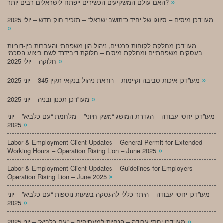
»
האם עולם המשקיעים הכשירים ייפתח לישראלים רבים יותר?
מעו”דכן מיסים – סיווגו של יחיד כ”תושב ישראל” – תזכיר חוק חדש – יולי 2025
»
מעו”דכן מחלקת לקוחות פרטיים, ניהול הון משפחתי והעברות בין-דוריות
בעסקים משפחתיים ומחלקת מיסים – חלוקת דיבידנד לשם ביצוע הסכמי
»
חלוקה – יולי 2025
»
מעו”דכן איכות סביבה וקיימות – הוראת ניהול בנקאי תקין 345 – יוני 2025
»
מעו”דכן תכנון ובניה – יוני 2025
מעו”דכן יחסי עבודה – הגדרת המושג “משק חיוני” – מלחמת “עם כלביא” – יוני
»
2025
Labor & Employment Client Updates – General Permit for Extended
»
Working Hours – Operation Rising Lion – June 2025
Labor & Employment Client Updates – Guidelines for Employers –
»
Operation Rising Lion – June 2025
מעו”דכן יחסי עבודה – היתר כללי להעסקה בשעות נוספות “עם כלביא” – יוני
»
2025
»
מעו”דכן יחסי עבודה – הנחיות למעסיקים – “עם כלביא” – יוני 2025