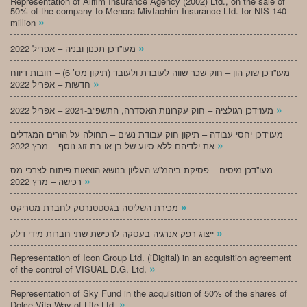
Representation of Alifim Insurance Agency (2002) Ltd., on the sale of
50% of the company to Menora Mivtachim Insurance Ltd. for NIS 140
»
million
»
מעו”דכן תכנון ובניה – אפריל 2022
מעו”דכן שוק הון – חוק שכר שווה לעובדת ולעובד (תיקון מס’ 6) – חובות דיווח
»
חדשות – אפריל 2022
»
מעו”דכן רגולציה – חוק עקרונות האסדרה, התשפ”ב-2021 – אפריל 2022
מעו”דכן יחסי עבודה – תיקון חוק עבודת נשים – תחולה על הורים המגדלים
»
את ילדיהם ללא סיוע של בן או בת זוג נוסף – מרץ 2022
מעו”דכן מיסים – פסיקת ביהמ”ש העליון בנושא הוצאות פיתוח לצרכי מס
»
רכישה – מרץ 2022
»
מכירת השליטה בגסטטנרטק לחברת מטריקס
»
ייצוג רפק אנרגיה בעסקה לרכישת שתי חברות מידי דלק
Representation of Icon Group Ltd. (iDigital) in an acquisition agreement
»
of the control of VISUAL D.G. Ltd.
Representation of Sky Fund in the acquisition of 50% of the shares of
»
Dolce Vita Way of Life Ltd.