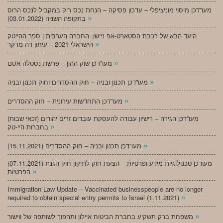
מעו”דכן מיסוי מוניציפלי – עדכון פסיקה – הנחת נכס ריק במקביל לנכס הרוס
»
בתקופה השניה (03.01.2022)
היעד הבא של רכבת הסטארט-אפ ניישן: החברה הערבית | ספר ההייטק
»
הישראלי 2021 – עיתון דה מרקר
»
מעו”דכן שוק ההון – פרשת נסטלה-אסם
»
מעו”דכן תכנון ובניה – חוק ההסדרים וחוק תכנון ובניה
»
מעו”דכן התחדשות עירונית – חוק ההסדרים
מעו”דכן הגירה – רישיון עבודה להעסקת עובדים זרים יהודים (זכאי שבות)
»
בחברות היי-טק
»
מעו”דכן תכנון ובניה – חוק ההסדרים (15.11.2021)
(07.11.2021) מעודכן טכנולוגיות מידע ופרטיות – הצעת חוק לתיקון חוק הגנת
»
הפרטיות
Immigration Law Update – Vaccinated businesspeople are no longer
»
required to obtain special entry permits to Israel (1.11.2021)
»
משפחת ברק תשקיע בחברת הביטוח איילון ותהפוך לשותפה של ווישור