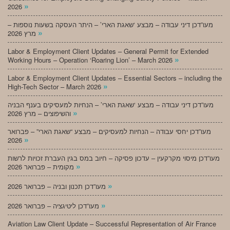
»
2026
מעו”דכן דיני עבודה – מבצע ‘שאגת הארי’ – היתר העסקה בשעות נוספות –
»
מרץ 2026
Labor & Employment Client Updates – General Permit for Extended
»
Working Hours – Operation ‘Roaring Lion’ – March 2026
Labor & Employment Client Updates – Essential Sectors – including the
»
High-Tech Sector – March 2026
מעו”דכן דיני עבודה – מבצע ‘שאגת הארי’ – הנחיות למעסיקים בענף הבניה
»
והשיפוצים – מרץ 2026
מעו”דכן יחסי עבודה – הנחיות למעסיקים – מבצע “שאגת הארי” – פברואר
»
2026
מעו”דכן מיסוי מקרקעין – עדכון פסיקה – חיוב במס בגין העברת זכויות לרשות
»
מקומית – פברואר 2026
»
מעו”דכן תכנון ובניה – פברואר 2026
»
מעו”דכן ליטיגציה – פברואר 2026
Aviation Law Client Update – Successful Representation of Air France