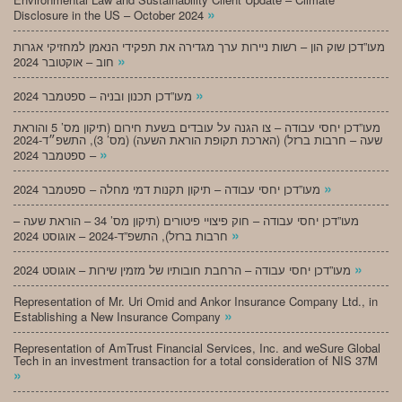
»
Disclosure in the US – October 2024
מעו”דכן שוק הון – רשות ניירות ערך מגדירה את תפקידי הנאמן למחזיקי אגרות
»
חוב – אוקטובר 2024
»
מעו”דכן תכנון ובניה – ספטמבר 2024
מעו”דכן יחסי עבודה – צו הגנה על עובדים בשעת חירום (תיקון מס’ 5 והוראת
שעה – חרבות ברזל) (הארכת תקופת הוראת השעה) (מס’ 3), התשפ״ד-2024
»
– ספטמבר 2024
»
מעו”דכן יחסי עבודה – תיקון תקנות דמי מחלה – ספטמבר 2024
מעו”דכן יחסי עבודה – חוק פיצויי פיטורים (תיקון מס’ 34 – הוראת שעה –
»
חרבות ברזל), התשפ”ד-2024 – אוגוסט 2024
»
מעו”דכן יחסי עבודה – הרחבת חובותיו של מזמין שירות – אוגוסט 2024
Representation of Mr. Uri Omid and Ankor Insurance Company Ltd., in
»
Establishing a New Insurance Company
Representation of AmTrust Financial Services, Inc. and weSure Global
Tech in an investment transaction for a total consideration of NIS 37M
»