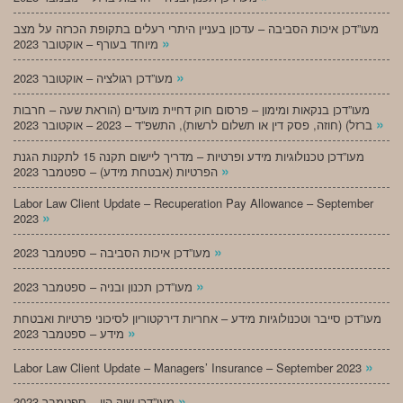
מעו”דכן איכות הסביבה – עדכון בעניין היתרי רעלים בתקופת הכרזה על מצב
»
מיוחד בעורף – אוקטובר 2023
»
מעו”דכן רגולציה – אוקטובר 2023
מעו”דכן בנקאות ומימון – פרסום חוק דחיית מועדים (הוראת שעה – חרבות
»
ברזל) (חוזה, פסק דין או תשלום לרשות), התשפ”ד – 2023 – אוקטובר 2023
מעו”דכן טכנולוגיות מידע ופרטיות – מדריך ליישום תקנה 15 לתקנות הגנת
»
הפרטיות (אבטחת מידע) – ספטמבר 2023
Labor Law Client Update – Recuperation Pay Allowance – September
»
2023
»
מעו”דכן איכות הסביבה – ספטמבר 2023
»
מעו”דכן תכנון ובניה – ספטמבר 2023
מעו”דכן סייבר וטכנולוגיות מידע – אחריות דירקטוריון לסיכוני פרטיות ואבטחת
»
מידע – ספטמבר 2023
»
Labor Law Client Update – Managers’ Insurance – September 2023
»
מעו”דכן שוק הון – ספטמבר 2023