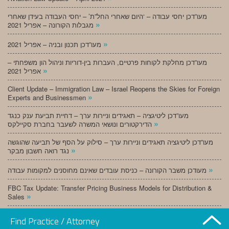
מעו”דכן יחסי עבודה – ‘היום שאחרי החל”ת’ – יחסי העבודה בעידן שאחרי
»
מגבלות הקורונה – אפריל 2021
»
מעו”דכן תכנון ובניה – אפריל 2021
מעו”דכן מחלקת לקוחות פרטיים, העברות בין-דוריות וניהול הון משפחתי –
»
אפריל 2021
Client Update – Immigration Law – Israel Reopens the Skies for Foreign
»
Experts and Businessmen
מעו”דכן ליטיגציה – תאגידים וניירות ערך – דחיית תביעת ענק כנגד
»
הדירקטורים ונושאי המשרה לשעבר בחברת סקיילקס
מעו”דכן ליטיגציה תאגידים וניירות ערך – סילוק על הסף של תביעה שהוגשה
»
נגד רואה חשבון מבקר
»
מעודכן משבר הקורונה – כניסת עובדים שאינם מחוסנים למקומות עבודה
FBC Tax Update: Transfer Pricing Business Models for Distribution &
»
Sales
»
מעו”דכן תכנון ובניה – מרץ 2021
Find Practice / Attorney