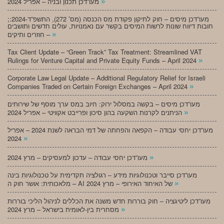
»
מעו”דכן תכנון ובניה – אפריל 2024
;מעו”דכן מיסים – חוק לתיקון פקודת מס הכנסה (מס’ 272), התשפ”ד-2024:
חובות דיווח שונות לרשות המיסים בקשר עם נאמנויות, עולים חדשים ותושבים
»
חוזרים ותיקים –
Tax Client Update – “Green Track” Tax Treatment: Streamlined VAT
»
Rulings for Venture Capital and Private Equity Funds – April 2024
Corporate Law Legal Update – Additional Regulatory Relief for Israeli
»
Companies Traded on Certain Foreign Exchanges – April 2024
מעו”דכן מיסים – בקשה במסלול ירוק: חיוב במס ערך מוסף של שירותים
»
הניתנים לקרנות השקעה בהון סיכון ופרייבט אקוויטי – אפריל 2024
מעו”דכן יחסי עבודה – הקפאה והפחתה של דמי הבראה לשנת 2024 – אפריל
»
2024
»
מעו”דכן יחסי עבודה – עדכון למעסיקים – מרץ 2024
מעו”דכן סייבר וטכנולוגיות מידע – רגולציה תקדימית על טכנולוגיות בינה
»
מלאכותית: אושר חוק ה – AI של האיחוד האירופי – מרץ 2024
מעו”דכן ליטיגציה – חוק בוררות חדש משנה את הכללים לניהול הליכי בוררות
»
מסחרית בין-לאומית בישראל – מרץ 2024