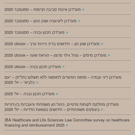
»
מעו”דכן איכות סביבה וקיימות – ספטמבר 2025
»
מעו”דכן ליטיגציה ושוק ההון – ספטמבר 2025
»
מעו”דכן תכנון ובניה – ספטמבר 2025
»
מעו”דכן שוק הון – חידושים בדיני ניירות ערך – אוגוסט 2025
»
מעו”דכן מיסים – נוהל גילוי מרצון – הוראת שעה – אוגוסט 2025
»
מעו”דכן תכנון ובניה – אוגוסט 2025
מעו”דכן דיני עבודה – מתווה הפיצויים לחופשה ללא תשלום (חל”ת) – “עם
»
כלביא” – יולי 2025
»
מעו”דכן תכנון ובניה – יולי 2025
מעו”דכן מחלקת לקוחות פרטיים, ניהול הון משפחתי והעברות בין-דוריות
»
בעסקים משפחתיים – חידושים בצוואות הדדיות – יולי 2025
IBA Healthcare and Life Sciences Law Committee survey on healthcare
»
financing and reimbursement 2025