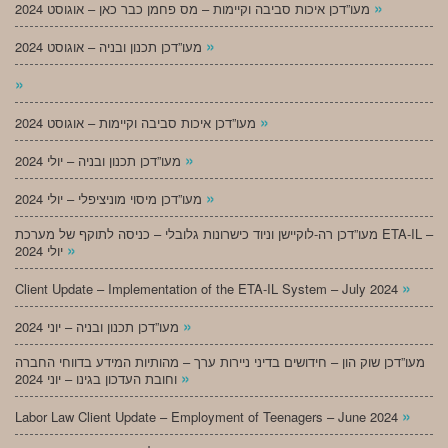
»
מעו”דכן איכות סביבה וקיימות – מס פחמן כבר כאן – אוגוסט 2024
»
מעו”דכן תכנון ובניה – אוגוסט 2024
»
»
מעו”דכן איכות סביבה וקיימות – אוגוסט 2024
»
מעו”דכן תכנון ובניה – יולי 2024
»
מעו”דכן מיסוי מוניציפלי – יולי 2024
מעו”דכן רה-לוקיישן וניוד כישרונות גלובלי – כניסה לתוקף של מערכת ETA-IL –
»
יולי 2024
»
Client Update – Implementation of the ETA-IL System – July 2024
»
מעו”דכן תכנון ובניה – יוני 2024
מעו”דכן שוק הון – חידושים בדיני ניירות ערך – מהותיות המידע בדווחי החברה
»
וחובת העדכון בגינו – יוני 2024
»
Labor Law Client Update – Employment of Teenagers – June 2024