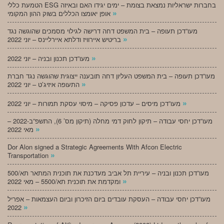
הטמעת כללי ESG בחברות ישראליות נמצאת בצומת – ימים יגידו האם ובאיזה
»
אופן יאומצו הכללים בשוק ההון המקומי
מעו”דכן תעופה – בית המשפט דחה דרישה לגילוי מסמכים שהוגשה נגד
»
בריטיש איירוויז ודלתא איירליינס – יוני 2022
»
מעו”דכן תכנון ובניה – יוני 2022
מעו”דכן תעופה – בית המשפט העליון דחה תובענה ייצוגית שהוגשה נגד חברת
»
התעופה איזיג’ט – יוני 2022
»
מעו”דכן מיסים – עדכון פסיקה – מיסוי עסקת תמורות – יוני 2022
מעו”דכן יחסי עבודה – תיקון לחוק דמי מחלה (תיקון מס’ 6), התשפ”ב-2022 –
»
מאי 2022
Dor Alon signed a Strategic Agreements With Afcon Electric
»
Transportation
מעו”דכן תכנון ובניה – עיריית תל אביב מעדכנת את תוכנית המתאר תא/500
»
ומקדמת את תוכנית תא/5500 – מאי 2022
מעו”דכן יחסי עבודה – העסקת עובדים ביום הזיכרון וביום העצמאות – אפריל
»
2022