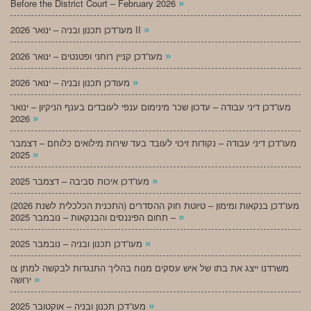
»
Before the District Court – February 2026
»
מעו”דכן תכנון ובניה – ינואר 2026 II
»
מעו”דכן קניין רוחני ופטנטים – ינואר 2026
»
מעודכן תכנון ובניה – ינואר 2026
מעו”דכן דיני עבודה – עדכון שכר מינימום ענפי לעובדים בענף הניקיון – ינואר
»
2026
מעו”דכן דיני עבודה – נקודות זיכוי לעובד בעד שירות מילואים כלוחם – דצמבר
»
2025
»
מעו”דכן איכות סביבה – דצמבר 2025
מעו”דכן בנקאות ומימון – טיוטת חוק ההסדרים (התכנית הכלכלית לשנת 2026)
»
– תחום הפיננסים והבנקאות – נובמבר 2025
»
מעו”דכן תכנון ובניה – נובמבר 2025
משרדנו ייצג את בתו של איש עסקים מנוח בהליך התנגדות לבקשה למתן צו
»
ירושה
»
מעו”דכן תכנון ובניה – אוקטובר 2025