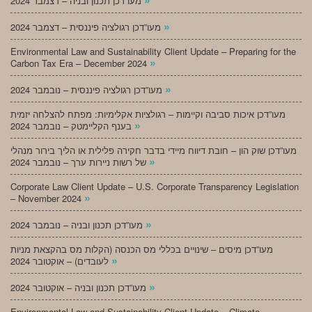
מעו”דכן תכנון ובניה – דצמבר 2024
»
מעו”דכן רגולציה פיננסית – דצמבר 2024
Environmental Law and Sustainability Client Update – Preparing for the
»
Carbon Tax Era – December 2024
»
מעו”דכן רגולציה פיננסית – נובמבר 2024
מעו”דכן איכות סביבה וקיימות – רגולציות אקלימיות: מפתח להצלחה יזמית
»
בענף הקליימטק – נובמבר 2024
מעו”דכן שוק הון – חובת דיווח מיידי בדבר חקירה פלילית או הליך בירור מנהלי
»
של רשות ניירות ערך – נובמבר 2024
Corporate Law Client Update – U.S. Corporate Transparency Legislation
»
– November 2024
»
מעו”דכן תכנון ובניה – נובמבר 2024
מעו”דכן מיסים – שינויים בכללי מס הכנסה (הקלות מס בהקצאת מניות
»
לעובדים) – אוקטובר 2024
»
מעו”דכן תכנון ובניה – אוקטובר 2024
Environmental Law and Sustainability Client Update – Climate