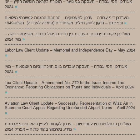
מעו”דכן יחסי עבודה – העסקת בני נוער – תזכורת לקראת חופשת הקיץ – יוני
»
2024
מעו”דכן דיני עבודה – עדכון למעסיקים – הרחבת ההגנות למשרתי מילואים
»
ובני זוגם – תיקון לחוק חיילים משוחררים (החזרה לעבודה), תש”ט-1949
מעו”דכן לקוחות פרטיים, העברות בין דוריות וניהול סכסוכי משפחה וירושה –
»
מאי 2024
Labor Law Client Update – Memorial and Independence Day – May 2024
»
מעו”דכן יחסי עבודה – העסקת עובדים ביום הזיכרון וביום העצמאות – מאי
»
2024
Tax Client Update – Amendment No. 272 to the Israel Income Tax
Ordinance: Reporting Obligations on Trusts and Individuals – April 2024
»
Aviation Law Client Update – Successful Representation of Wizz Air in
Supreme Court Appeal Regarding Unrefunded Airport Taxes – April 2024
»
מעו”דכן טכנולוגיות מידע ופרטיות – עדכון לקוחות לעניין ניהול סיכוני אבטחת
»
מידע בשימוש בקוד פתוח – אפריל 2024