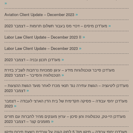
»
»
Aviation Client Update – December 2023
»
מעו”דכן מיסים – זיכויי מס בעבור תשלום תרומות – דצמבר 2023
»
Labor Law Client Update – December 2023 II
»
Labor Law Client Update – December 2023
»
מעו”דכן תכנון ובניה – דצמבר 2023
מעו”דכן סייבר וטכנולוגיות מידע – עיגון סמכויות נרחבות לשב”כ בזירת
»
הטכנולוגיה והסייבר – דצמבר 2023
מעו”דכן ליטיגציה – הגשת עתירה נגד תנאי מכרז לאחר מועד הגשת ההצעות –
»
דצמבר 2023
מעו”דכן יחסי עבודה – פסיקה תקדימית של בית הדין הארצי לעבודה – דצמבר
»
2023
מעו”דכן היי-טק, טכנולוגיה והון סיכון – ערוץ מענקים מהיר לחברות עם תזרים
»
מזומנים קצר – דצמבר 2023
מעו”דכן יחסי עבודה – תיקון מס’ 5 לחוק הגנה על עובדים בשעת חירום ותיקון