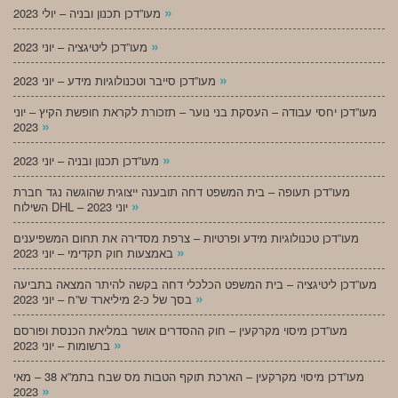
»
מעו”דכן תכנון ובניה – יולי 2023
»
מעו”דכן ליטיגציה – יוני 2023
»
מעו”דכן סייבר וטכנולוגיות מידע – יוני 2023
מעו”דכן יחסי עבודה – העסקת בני נוער – תזכורת לקראת חופשת הקיץ – יוני
»
2023
»
מעו”דכן תכנון ובניה – יוני 2023
מעו”דכן תעופה – בית המשפט דחה תובענה ייצוגית שהוגשה נגד חברת
»
השילוח DHL – יוני 2023
מעו”דכן טכנולוגיות מידע ופרטיות – צרפת מסדירה את תחום המשפיענים
»
באמצעות חוק תקדימי – יוני 2023
מעו”דכן ליטיגציה – בית המשפט הכלכלי דחה בקשה להיתר המצאה בתביעה
»
בסך של כ-2 מיליארד ש”ח – יוני 2023
מעו”דכן מיסוי מקרקעין – חוק ההסדרים אושר במליאת הכנסת ופורסם
»
ברשומות – יוני 2023
מעו”דכן מיסוי מקרקעין – הארכת תוקף הטבות מס שבח בתמ”א 38 – מאי
»
2023