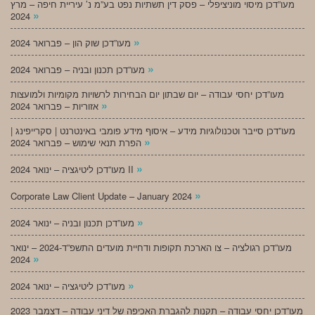
מעו”דכן מיסוי מוניציפלי – פסק דין תשתיות נפט בע”מ נ’ עיריית חיפה – מרץ
»
2024
»
מעו”דכן שוק הון – פברואר 2024
»
מעו”דכן תכנון ובניה – פברואר 2024
מעו”דכן יחסי עבודה – יום שבתון יום הבחירות לרשויות מקומיות ולמועצות
»
אזוריות – פברואר 2024
מעו”דכן סייבר וטכנולוגיות מידע – איסוף מידע פומבי באינטרנט | סקרייפינג |
»
הפרת תנאי שימוש – פברואר 2024
»
מעו”דכן ליטיגציה – ינואר 2024 II
»
Corporate Law Client Update – January 2024
»
מעו”דכן תכנון ובניה – ינואר 2024
מעו”דכן רגולציה – צו הארכת תקופות ודחיית מועדים התשפ”ד-2024 – ינואר
»
2024
»
מעו”דכן ליטיגציה – ינואר 2024
מעו”דכן יחסי עבודה – תקנות להגברת האכיפה של דיני עבודה – דצמבר 2023