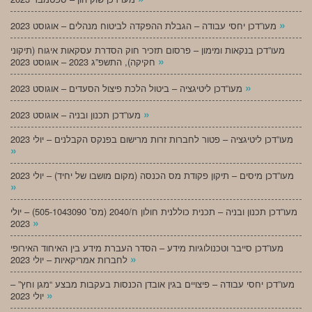
»
מעו”דכן יחסי עבודה – הגבלת ההפקדה לביטוח מנהלים – אוגוסט 2023
מעו”דכן בנקאות ומימון – פרסום תזכיר חוק הסדרת עסקאות איגוח (תיקוני
»
חקיקה), התשפ”ג 2023 – אוגוסט 2023
»
מעו”דכן ליטיגציה – ביטול הלכת פיצול הסעדים – אוגוסט 2023
»
מעו”דכן תכנון ובניה – אוגוסט 2023
מעו”דכן ליטיגציה – פטור לחברות זרות מרישום בפנקס הקבלנים – יולי 2023
»
מעו”דכן מיסים – תיקון פקודת מס הכנסה (מקום מושבו של יחיד) – יולי 2023
»
מעו”דכן תכנון ובניה – תכנית כוללנית חולון ח/2040 (מס’ 505-1043090) – יולי
»
2023
מעו”דכן סייבר וטכנולוגיות מידע – הסדר העברת מידע בין האיחוד האירופי
»
לחברות אמריקאיות – יולי 2023
מעו”דכן יחסי עבודה – פיצויים בגין אובדן הכנסות בעקבות מבצע “מגן וחץ” –
»
יולי 2023