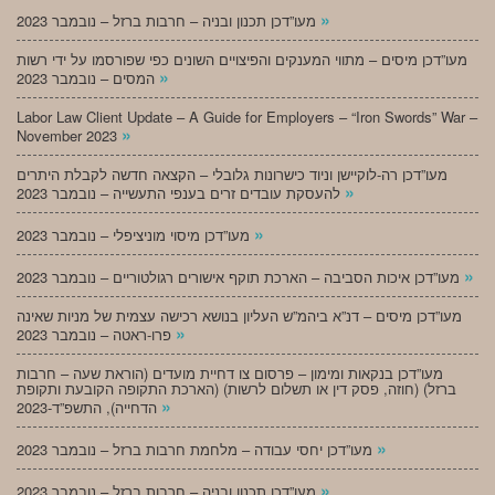
»
מעו”דכן תכנון ובניה – חרבות ברזל – נובמבר 2023
מעו”דכן מיסים – מתווי המענקים והפיצויים השונים כפי שפורסמו על ידי רשות
»
המסים – נובמבר 2023
Labor Law Client Update – A Guide for Employers – “Iron Swords” War –
»
November 2023
מעו”דכן רה-לוקיישן וניוד כישרונות גלובלי – הקצאה חדשה לקבלת היתרים
»
להעסקת עובדים זרים בענפי התעשייה – נובמבר 2023
»
מעו”דכן מיסוי מוניציפלי – נובמבר 2023
»
מעו”דכן איכות הסביבה – הארכת תוקף אישורים רגולטוריים – נובמבר 2023
מעו”דכן מיסים – דנ”א ביהמ”ש העליון בנושא רכישה עצמית של מניות שאינה
»
פרו-ראטה – נובמבר 2023
מעו”דכן בנקאות ומימון – פרסום צו דחיית מועדים (הוראת שעה – חרבות
ברזל) (חוזה, פסק דין או תשלום לרשות) (הארכת התקופה הקובעת ותקופת
»
הדחייה), התשפ”ד-2023
»
מעו”דכן יחסי עבודה – מלחמת חרבות ברזל – נובמבר 2023
»
מעו”דכן תכנון ובניה – חרבות ברזל – נובמבר 2023