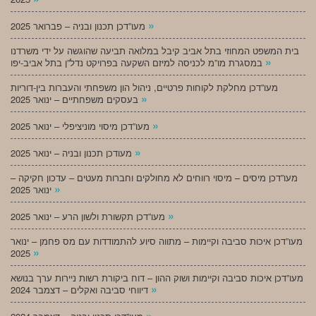
»
מעו”דכן תכנון ובניה – פברואר 2025
בית המשפט המחוזי בתל אביב קיבל במלואה תביעה שהוגשה על ידי משרדנו
»
במסגרת מו”מ לכניסה למיזם השקעה בפרויקט נדל”ן בתל אביב-יפו
מעו”דכן מחלקת לקוחות פרטיים, ניהול הון משפחתי והעברות בין-דוריות
»
בעסקים משפחתיים – ינואר 2025
»
מעו”דכן מיסוי מוניציפלי – ינואר 2025
»
מעודכן תכנון ובניה – ינואר 2025
מעו”דכן מיסים – מיסוי רווחים לא מחולקים וחברות מעטים – עדכון חקיקה –
»
ינואר 2025
»
מעו”דכן תקשורת ולשון הרע – ינואר 2025
מעו”דכן איכות סביבה וקיימות – מתווה סיוע להתמודדות עם מס פחמן – ינואר
»
2025
מעו”דכן איכות סביבה וקיימות ושוק ההון – דוח ביקורת רשות ניירות ערך בנושא
»
דיווחי סביבה ואקלים – דצמבר 2024
»