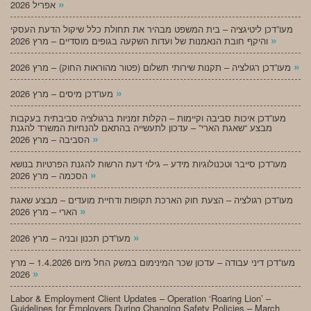
»
אפריל 2026
מעו”דכן ליטיגציה – בית המשפט מבהיר את תחולת כלל שיקול הדעת העסקי
»
והיקף חובת הנאמנות של ועדות השקעה בגופים מוסדיים – מרץ 2026
»
מעו”דכן רגולציה – תקנות שירותי תשלום (פטור מהוראות החוק) – מרץ 2026
»
מעו”דכן מיסים – מרץ 2026
מעו”דכן איכות סביבה וקיימות – הקלות זמניות ברגולציה סביבתית בעקבות
מבצע “שאגת הארי” – עדכון לתעשייה בהתאם להנחיות המשרד להגנת
»
הסביבה – מרץ 2026
מעו”דכן סייבר וטכנולוגיות מידע – גילוי דעת הרשות להגנת הפרטיות בנושא
»
הסכמה – מרץ 2026
מעו”דכן רגולציה – הצעת חוק הארכת תקופות ודחיית מועדים – מבצע שאגת
»
הארי – מרץ 2026
»
מעו”דכן תכנון ובניה – מרץ 2026
מעו”דכן דיני עבודה – עדכון שכר המינימום במשק החל מיום 1.4.2026 – מרץ
»
2026
Labor & Employment Client Updates – Operation ‘Roaring Lion’ –
Guidelines for Employers During Changing Safety Policies – March