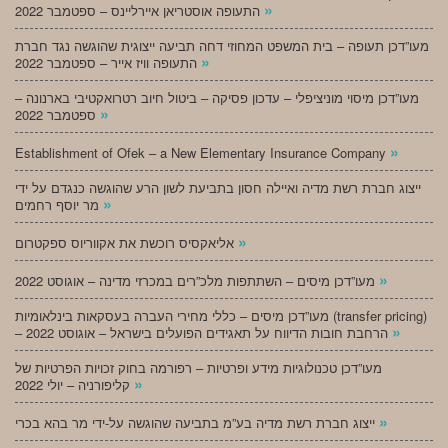
»
התעופה אוסטריאן איירליינס – ספטמבר 2022
מעו”דכן תעופה – בית המשפט המחוזי דחה תביעה ייצוגית שהוגשה נגד חברת
»
התעופה וויז אייר – ספטמבר 2022
מעו”דכן מיסוי מוניציפלי – עדכון פסיקה – ביטול חיוב רטרואקטיבי בארנונה –
»
ספטמבר 2022
»
Establishment of Ofek – a New Elementary Insurance Company
ייצוג חברת רשת מדיה ואיילה חסון בתביעת לשון הרע שהוגשה כנגדם על ידי
»
מר יוסף רחמים
»
אליאקסיס רוכשת את אקווריוס ספקטרום
»
מעו”דכן מיסים – השתתפות מלכ”רים במכרזי מדינה – אוגוסט 2022
מעו”דכן מיסים – כללי מחירי העברה בעסקאות בינלאומיות (transfer pricing)
»
– הרחבת חובות הדיווח על תאגידים הפועלים בישראל – אוגוסט 2022
מעו”דכן טכנולוגיות מידע ופרטיות – רפורמה בחוק זכויות הפרטיות של
»
קליפורניה – יולי 2022
»
ייצוג חברת רשת מדיה בע”מ בתביעה שהוגשה על-ידי מר בהא בכרי