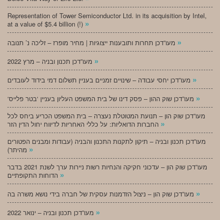
Representation of Tower Semiconductor Ltd. in its acquisition by Intel,
»
at a value of $5.4 billion (!)
»
מעו”דכן תחרות ותובענות ייצוגיות | מחיר מופרז – זליכה נ’ תנובה
»
מעו”דכן תכנון ובניה – מרץ 2022
»
מעו”דכן יחסי עבודה – שינויים זמניים בעניין תשלום דמי בידוד לעובדים
»
‘מעו”דכן שוק ההון – פסק דינו של בית המשפט העליון בעניין ‘בטר פלייס
מעו”דכן שוק הון – תנועת המטוטלת נעצרה – בית המשפט הכריע ביחס לכל
»
החברות הדואליות: על כללי האחריות לדיווח יחול הדין הזר
מעו”דכן תכנון ובניה – תיקון לתקנות התכנון והבניה (עבודות ומבנים הפטורים
»
מהיתר)
מעו”דכן שוק הון – עדכוני חקיקה והנחיות רשות ניירות ערך לשנת 2021 בדבר
»
הדוחות התקופתיים
»
מעו”דכן שוק הון – ניצול הזדמנות עסקית של חברה בידי נושא משרה בה
»
מעו”דכן תכנון ובניה – ינואר 2022