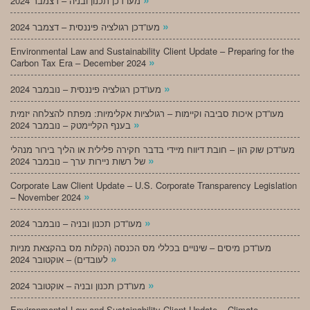
מעו”דכן תכנון ובניה – דצמבר 2024
»
מעו”דכן רגולציה פיננסית – דצמבר 2024
Environmental Law and Sustainability Client Update – Preparing for the
»
Carbon Tax Era – December 2024
»
מעו”דכן רגולציה פיננסית – נובמבר 2024
מעו”דכן איכות סביבה וקיימות – רגולציות אקלימיות: מפתח להצלחה יזמית
»
בענף הקליימטק – נובמבר 2024
מעו”דכן שוק הון – חובת דיווח מיידי בדבר חקירה פלילית או הליך בירור מנהלי
»
של רשות ניירות ערך – נובמבר 2024
Corporate Law Client Update – U.S. Corporate Transparency Legislation
»
– November 2024
»
מעו”דכן תכנון ובניה – נובמבר 2024
מעו”דכן מיסים – שינויים בכללי מס הכנסה (הקלות מס בהקצאת מניות
»
לעובדים) – אוקטובר 2024
»
מעו”דכן תכנון ובניה – אוקטובר 2024
Environmental Law and Sustainability Client Update – Climate