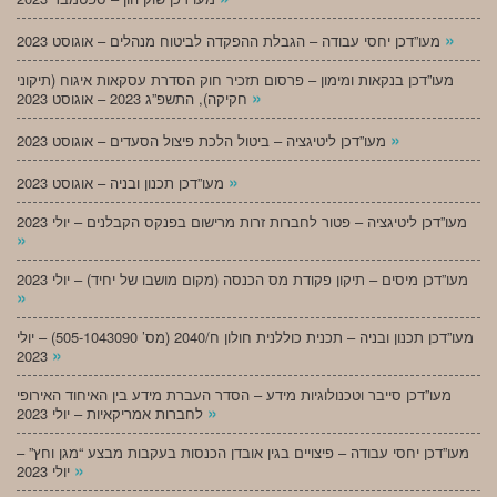
»
מעו”דכן יחסי עבודה – הגבלת ההפקדה לביטוח מנהלים – אוגוסט 2023
מעו”דכן בנקאות ומימון – פרסום תזכיר חוק הסדרת עסקאות איגוח (תיקוני
»
חקיקה), התשפ”ג 2023 – אוגוסט 2023
»
מעו”דכן ליטיגציה – ביטול הלכת פיצול הסעדים – אוגוסט 2023
»
מעו”דכן תכנון ובניה – אוגוסט 2023
מעו”דכן ליטיגציה – פטור לחברות זרות מרישום בפנקס הקבלנים – יולי 2023
»
מעו”דכן מיסים – תיקון פקודת מס הכנסה (מקום מושבו של יחיד) – יולי 2023
»
מעו”דכן תכנון ובניה – תכנית כוללנית חולון ח/2040 (מס’ 505-1043090) – יולי
»
2023
מעו”דכן סייבר וטכנולוגיות מידע – הסדר העברת מידע בין האיחוד האירופי
»
לחברות אמריקאיות – יולי 2023
מעו”דכן יחסי עבודה – פיצויים בגין אובדן הכנסות בעקבות מבצע “מגן וחץ” –
»
יולי 2023