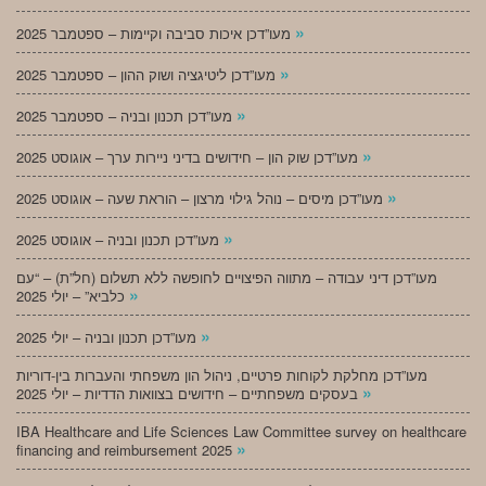
»
מעו”דכן איכות סביבה וקיימות – ספטמבר 2025
»
מעו”דכן ליטיגציה ושוק ההון – ספטמבר 2025
»
מעו”דכן תכנון ובניה – ספטמבר 2025
»
מעו”דכן שוק הון – חידושים בדיני ניירות ערך – אוגוסט 2025
»
מעו”דכן מיסים – נוהל גילוי מרצון – הוראת שעה – אוגוסט 2025
»
מעו”דכן תכנון ובניה – אוגוסט 2025
מעו”דכן דיני עבודה – מתווה הפיצויים לחופשה ללא תשלום (חל”ת) – “עם
»
כלביא” – יולי 2025
»
מעו”דכן תכנון ובניה – יולי 2025
מעו”דכן מחלקת לקוחות פרטיים, ניהול הון משפחתי והעברות בין-דוריות
»
בעסקים משפחתיים – חידושים בצוואות הדדיות – יולי 2025
IBA Healthcare and Life Sciences Law Committee survey on healthcare
»
financing and reimbursement 2025