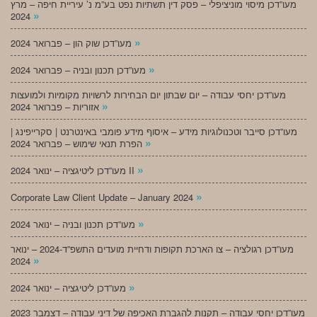
מעו”דכן מיסוי מוניציפלי – פסק דין תשתיות נפט בע”מ נ’ עיריית חיפה – מרץ
»
2024
»
מעו”דכן שוק הון – פברואר 2024
»
מעו”דכן תכנון ובניה – פברואר 2024
מעו”דכן יחסי עבודה – יום שבתון יום הבחירות לרשויות מקומיות ולמועצות
»
אזוריות – פברואר 2024
מעו”דכן סייבר וטכנולוגיות מידע – איסוף מידע פומבי באינטרנט | סקרייפינג |
»
הפרת תנאי שימוש – פברואר 2024
»
מעו”דכן ליטיגציה – ינואר 2024 II
»
Corporate Law Client Update – January 2024
»
מעו”דכן תכנון ובניה – ינואר 2024
מעו”דכן רגולציה – צו הארכת תקופות ודחיית מועדים התשפ”ד-2024 – ינואר
»
2024
»
מעו”דכן ליטיגציה – ינואר 2024
מעו”דכן יחסי עבודה – תקנות להגברת האכיפה של דיני עבודה – דצמבר 2023