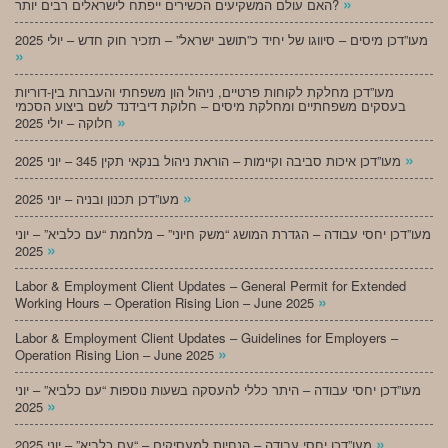
»
האם עולם המשקיעים הכשירים ייפתח לישראלים רבים יותר?
מעו”דכן מיסים – סיווגו של יחיד כ”תושב ישראל” – תזכיר חוק חדש – יולי 2025
»
מעו”דכן מחלקת לקוחות פרטיים, ניהול הון משפחתי והעברות בין-דוריות
בעסקים משפחתיים ומחלקת מיסים – חלוקת דיבידנד לשם ביצוע הסכמי
»
חלוקה – יולי 2025
»
מעו”דכן איכות סביבה וקיימות – הוראת ניהול בנקאי תקין 345 – יוני 2025
»
מעו”דכן תכנון ובניה – יוני 2025
מעו”דכן יחסי עבודה – הגדרת המושג “משק חיוני” – מלחמת “עם כלביא” – יוני
»
2025
Labor & Employment Client Updates – General Permit for Extended
»
Working Hours – Operation Rising Lion – June 2025
Labor & Employment Client Updates – Guidelines for Employers –
»
Operation Rising Lion – June 2025
מעו”דכן יחסי עבודה – היתר כללי להעסקה בשעות נוספות “עם כלביא” – יוני
»
2025
»
מעו”דכן יחסי עבודה – הנחיות למעסיקים – “עם כלביא” – יוני 2025