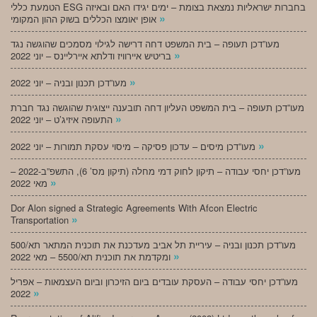
הטמעת כללי ESG בחברות ישראליות נמצאת בצומת – ימים יגידו האם ובאיזה
»
אופן יאומצו הכללים בשוק ההון המקומי
מעו”דכן תעופה – בית המשפט דחה דרישה לגילוי מסמכים שהוגשה נגד
»
בריטיש איירוויז ודלתא איירליינס – יוני 2022
»
מעו”דכן תכנון ובניה – יוני 2022
מעו”דכן תעופה – בית המשפט העליון דחה תובענה ייצוגית שהוגשה נגד חברת
»
התעופה איזיג’ט – יוני 2022
»
מעו”דכן מיסים – עדכון פסיקה – מיסוי עסקת תמורות – יוני 2022
מעו”דכן יחסי עבודה – תיקון לחוק דמי מחלה (תיקון מס’ 6), התשפ”ב-2022 –
»
מאי 2022
Dor Alon signed a Strategic Agreements With Afcon Electric
»
Transportation
מעו”דכן תכנון ובניה – עיריית תל אביב מעדכנת את תוכנית המתאר תא/500
»
ומקדמת את תוכנית תא/5500 – מאי 2022
מעו”דכן יחסי עבודה – העסקת עובדים ביום הזיכרון וביום העצמאות – אפריל
»
2022