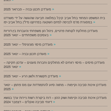
»
מעו”דכן תכנון ובניה – פברואר 2025
בית המשפט המחוזי בתל אביב קיבל במלואה תביעה שהוגשה על ידי משרדנו
»
במסגרת מו”מ לכניסה למיזם השקעה בפרויקט נדל”ן בתל אביב-יפו
מעו”דכן מחלקת לקוחות פרטיים, ניהול הון משפחתי והעברות בין-דוריות
»
בעסקים משפחתיים – ינואר 2025
»
מעו”דכן מיסוי מוניציפלי – ינואר 2025
»
מעודכן תכנון ובניה – ינואר 2025
מעו”דכן מיסים – מיסוי רווחים לא מחולקים וחברות מעטים – עדכון חקיקה –
»
ינואר 2025
»
מעו”דכן תקשורת ולשון הרע – ינואר 2025
מעו”דכן איכות סביבה וקיימות – מתווה סיוע להתמודדות עם מס פחמן – ינואר
»
2025
מעו”דכן איכות סביבה וקיימות ושוק ההון – דוח ביקורת רשות ניירות ערך בנושא
»
דיווחי סביבה ואקלים – דצמבר 2024
»