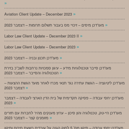
»
»
Aviation Client Update – December 2023
»
מעו”דכן מיסים – זיכויי מס בעבור תשלום תרומות – דצמבר 2023
»
Labor Law Client Update – December 2023 II
»
Labor Law Client Update – December 2023
»
מעו”דכן תכנון ובניה – דצמבר 2023
מעו”דכן סייבר וטכנולוגיות מידע – עיגון סמכויות נרחבות לשב”כ בזירת
»
הטכנולוגיה והסייבר – דצמבר 2023
מעו”דכן ליטיגציה – הגשת עתירה נגד תנאי מכרז לאחר מועד הגשת ההצעות –
»
דצמבר 2023
מעו”דכן יחסי עבודה – פסיקה תקדימית של בית הדין הארצי לעבודה – דצמבר
»
2023
מעו”דכן היי-טק, טכנולוגיה והון סיכון – ערוץ מענקים מהיר לחברות עם תזרים
»
מזומנים קצר – דצמבר 2023
מעו”דכן יחסי עבודה – תיקון מס’ 5 לחוק הגנה על עובדים בשעת חירום ותיקון