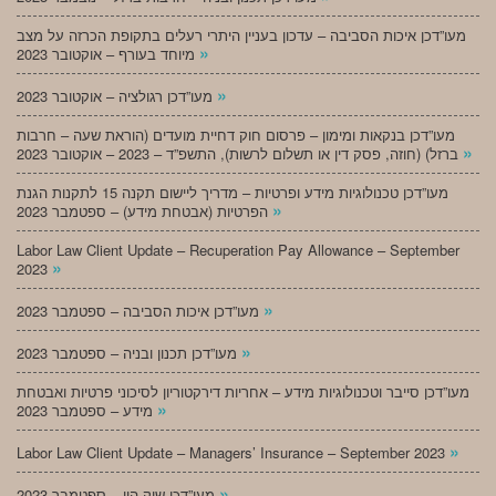
מעו”דכן איכות הסביבה – עדכון בעניין היתרי רעלים בתקופת הכרזה על מצב
»
מיוחד בעורף – אוקטובר 2023
»
מעו”דכן רגולציה – אוקטובר 2023
מעו”דכן בנקאות ומימון – פרסום חוק דחיית מועדים (הוראת שעה – חרבות
»
ברזל) (חוזה, פסק דין או תשלום לרשות), התשפ”ד – 2023 – אוקטובר 2023
מעו”דכן טכנולוגיות מידע ופרטיות – מדריך ליישום תקנה 15 לתקנות הגנת
»
הפרטיות (אבטחת מידע) – ספטמבר 2023
Labor Law Client Update – Recuperation Pay Allowance – September
»
2023
»
מעו”דכן איכות הסביבה – ספטמבר 2023
»
מעו”דכן תכנון ובניה – ספטמבר 2023
מעו”דכן סייבר וטכנולוגיות מידע – אחריות דירקטוריון לסיכוני פרטיות ואבטחת
»
מידע – ספטמבר 2023
»
Labor Law Client Update – Managers’ Insurance – September 2023
»
מעו”דכן שוק הון – ספטמבר 2023