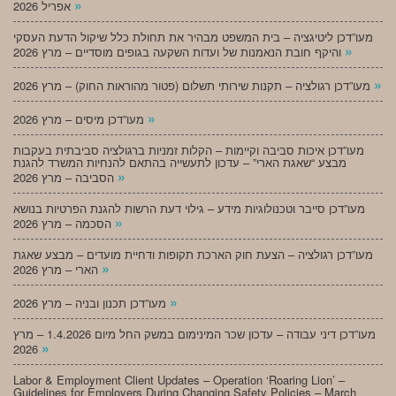
»
אפריל 2026
מעו”דכן ליטיגציה – בית המשפט מבהיר את תחולת כלל שיקול הדעת העסקי
»
והיקף חובת הנאמנות של ועדות השקעה בגופים מוסדיים – מרץ 2026
»
מעו”דכן רגולציה – תקנות שירותי תשלום (פטור מהוראות החוק) – מרץ 2026
»
מעו”דכן מיסים – מרץ 2026
מעו”דכן איכות סביבה וקיימות – הקלות זמניות ברגולציה סביבתית בעקבות
מבצע “שאגת הארי” – עדכון לתעשייה בהתאם להנחיות המשרד להגנת
»
הסביבה – מרץ 2026
מעו”דכן סייבר וטכנולוגיות מידע – גילוי דעת הרשות להגנת הפרטיות בנושא
»
הסכמה – מרץ 2026
מעו”דכן רגולציה – הצעת חוק הארכת תקופות ודחיית מועדים – מבצע שאגת
»
הארי – מרץ 2026
»
מעו”דכן תכנון ובניה – מרץ 2026
מעו”דכן דיני עבודה – עדכון שכר המינימום במשק החל מיום 1.4.2026 – מרץ
»
2026
Labor & Employment Client Updates – Operation ‘Roaring Lion’ –
Guidelines for Employers During Changing Safety Policies – March