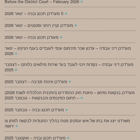
»
Before the District Court – February 2026
»
מעו”דכן תכנון ובניה – ינואר 2026 II
»
מעו”דכן קניין רוחני ופטנטים – ינואר 2026
»
מעודכן תכנון ובניה – ינואר 2026
מעו”דכן דיני עבודה – עדכון שכר מינימום ענפי לעובדים בענף הניקיון – ינואר
»
2026
מעו”דכן דיני עבודה – נקודות זיכוי לעובד בעד שירות מילואים כלוחם – דצמבר
»
2025
»
מעו”דכן איכות סביבה – דצמבר 2025
מעו”דכן בנקאות ומימון – טיוטת חוק ההסדרים (התכנית הכלכלית לשנת 2026)
»
– תחום הפיננסים והבנקאות – נובמבר 2025
»
מעו”דכן תכנון ובניה – נובמבר 2025
משרדנו ייצג את בתו של איש עסקים מנוח בהליך התנגדות לבקשה למתן צו
»
ירושה
»
מעו”דכן תכנון ובניה – אוקטובר 2025