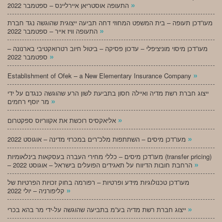
»
התעופה אוסטריאן איירליינס – ספטמבר 2022
מעו”דכן תעופה – בית המשפט המחוזי דחה תביעה ייצוגית שהוגשה נגד חברת
»
התעופה וויז אייר – ספטמבר 2022
מעו”דכן מיסוי מוניציפלי – עדכון פסיקה – ביטול חיוב רטרואקטיבי בארנונה –
»
ספטמבר 2022
»
Establishment of Ofek – a New Elementary Insurance Company
ייצוג חברת רשת מדיה ואיילה חסון בתביעת לשון הרע שהוגשה כנגדם על ידי
»
מר יוסף רחמים
»
אליאקסיס רוכשת את אקווריוס ספקטרום
»
מעו”דכן מיסים – השתתפות מלכ”רים במכרזי מדינה – אוגוסט 2022
מעו”דכן מיסים – כללי מחירי העברה בעסקאות בינלאומיות (transfer pricing)
»
– הרחבת חובות הדיווח על תאגידים הפועלים בישראל – אוגוסט 2022
מעו”דכן טכנולוגיות מידע ופרטיות – רפורמה בחוק זכויות הפרטיות של
»
קליפורניה – יולי 2022
»
ייצוג חברת רשת מדיה בע”מ בתביעה שהוגשה על-ידי מר בהא בכרי