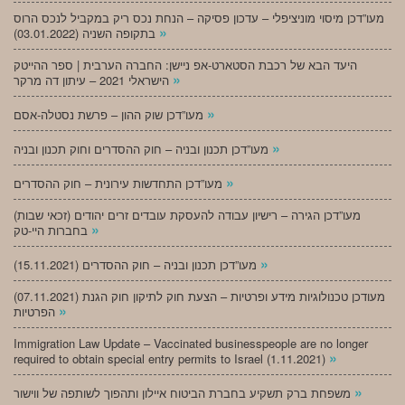
מעו”דכן מיסוי מוניציפלי – עדכון פסיקה – הנחת נכס ריק במקביל לנכס הרוס
»
בתקופה השניה (03.01.2022)
היעד הבא של רכבת הסטארט-אפ ניישן: החברה הערבית | ספר ההייטק
»
הישראלי 2021 – עיתון דה מרקר
»
מעו”דכן שוק ההון – פרשת נסטלה-אסם
»
מעו”דכן תכנון ובניה – חוק ההסדרים וחוק תכנון ובניה
»
מעו”דכן התחדשות עירונית – חוק ההסדרים
מעו”דכן הגירה – רישיון עבודה להעסקת עובדים זרים יהודים (זכאי שבות)
»
בחברות היי-טק
»
מעו”דכן תכנון ובניה – חוק ההסדרים (15.11.2021)
(07.11.2021) מעודכן טכנולוגיות מידע ופרטיות – הצעת חוק לתיקון חוק הגנת
»
הפרטיות
Immigration Law Update – Vaccinated businesspeople are no longer
»
required to obtain special entry permits to Israel (1.11.2021)
»
משפחת ברק תשקיע בחברת הביטוח איילון ותהפוך לשותפה של ווישור