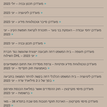
»
מעו”דכן תכנון ובניה – יולי 2023
»
מעו”דכן ליטיגציה – יוני 2023
»
מעו”דכן סייבר וטכנולוגיות מידע – יוני 2023
מעו”דכן יחסי עבודה – העסקת בני נוער – תזכורת לקראת חופשת הקיץ – יוני
»
2023
»
מעו”דכן תכנון ובניה – יוני 2023
מעו”דכן תעופה – בית המשפט דחה תובענה ייצוגית שהוגשה נגד חברת
»
השילוח DHL – יוני 2023
מעו”דכן טכנולוגיות מידע ופרטיות – צרפת מסדירה את תחום המשפיענים
»
באמצעות חוק תקדימי – יוני 2023
מעו”דכן ליטיגציה – בית המשפט הכלכלי דחה בקשה להיתר המצאה בתביעה
»
בסך של כ-2 מיליארד ש”ח – יוני 2023
מעו”דכן מיסוי מקרקעין – חוק ההסדרים אושר במליאת הכנסת ופורסם
»
ברשומות – יוני 2023
מעו”דכן מיסוי מקרקעין – הארכת תוקף הטבות מס שבח בתמ”א 38 – מאי
»
2023