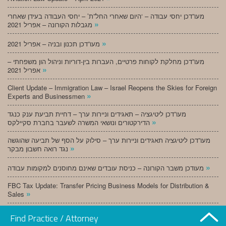
מעו”דכן יחסי עבודה – ‘היום שאחרי החל”ת’ – יחסי העבודה בעידן שאחרי
»
מגבלות הקורונה – אפריל 2021
»
מעו”דכן תכנון ובניה – אפריל 2021
מעו”דכן מחלקת לקוחות פרטיים, העברות בין-דוריות וניהול הון משפחתי –
»
אפריל 2021
Client Update – Immigration Law – Israel Reopens the Skies for Foreign
»
Experts and Businessmen
מעו”דכן ליטיגציה – תאגידים וניירות ערך – דחיית תביעת ענק כנגד
»
הדירקטורים ונושאי המשרה לשעבר בחברת סקיילקס
מעו”דכן ליטיגציה תאגידים וניירות ערך – סילוק על הסף של תביעה שהוגשה
»
נגד רואה חשבון מבקר
»
מעודכן משבר הקורונה – כניסת עובדים שאינם מחוסנים למקומות עבודה
FBC Tax Update: Transfer Pricing Business Models for Distribution &
»
Sales
»
מעו”דכן תכנון ובניה – מרץ 2021
Find Practice / Attorney