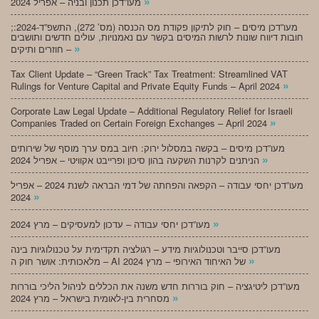
»
מעו”דכן תכנון ובניה – אפריל 2024
;מעו”דכן מיסים – חוק לתיקון פקודת מס הכנסה (מס’ 272), התשפ”ד-2024:
חובות דיווח שונות לרשות המיסים בקשר עם נאמנויות, עולים חדשים ותושבים
»
חוזרים ותיקים –
Tax Client Update – “Green Track” Tax Treatment: Streamlined VAT
»
Rulings for Venture Capital and Private Equity Funds – April 2024
Corporate Law Legal Update – Additional Regulatory Relief for Israeli
»
Companies Traded on Certain Foreign Exchanges – April 2024
מעו”דכן מיסים – בקשה במסלול ירוק: חיוב במס ערך מוסף של שירותים
»
הניתנים לקרנות השקעה בהון סיכון ופרייבט אקוויטי – אפריל 2024
מעו”דכן יחסי עבודה – הקפאה והפחתה של דמי הבראה לשנת 2024 – אפריל
»
2024
»
מעו”דכן יחסי עבודה – עדכון למעסיקים – מרץ 2024
מעו”דכן סייבר וטכנולוגיות מידע – רגולציה תקדימית על טכנולוגיות בינה
»
מלאכותית: אושר חוק ה – AI של האיחוד האירופי – מרץ 2024
מעו”דכן ליטיגציה – חוק בוררות חדש משנה את הכללים לניהול הליכי בוררות
»
מסחרית בין-לאומית בישראל – מרץ 2024