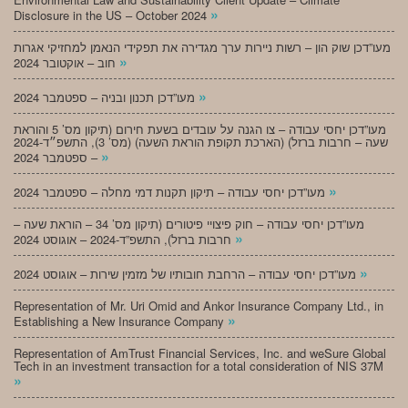
»
Disclosure in the US – October 2024
מעו”דכן שוק הון – רשות ניירות ערך מגדירה את תפקידי הנאמן למחזיקי אגרות
»
חוב – אוקטובר 2024
»
מעו”דכן תכנון ובניה – ספטמבר 2024
מעו”דכן יחסי עבודה – צו הגנה על עובדים בשעת חירום (תיקון מס’ 5 והוראת
שעה – חרבות ברזל) (הארכת תקופת הוראת השעה) (מס’ 3), התשפ״ד-2024
»
– ספטמבר 2024
»
מעו”דכן יחסי עבודה – תיקון תקנות דמי מחלה – ספטמבר 2024
מעו”דכן יחסי עבודה – חוק פיצויי פיטורים (תיקון מס’ 34 – הוראת שעה –
»
חרבות ברזל), התשפ”ד-2024 – אוגוסט 2024
»
מעו”דכן יחסי עבודה – הרחבת חובותיו של מזמין שירות – אוגוסט 2024
Representation of Mr. Uri Omid and Ankor Insurance Company Ltd., in
»
Establishing a New Insurance Company
Representation of AmTrust Financial Services, Inc. and weSure Global
Tech in an investment transaction for a total consideration of NIS 37M
»