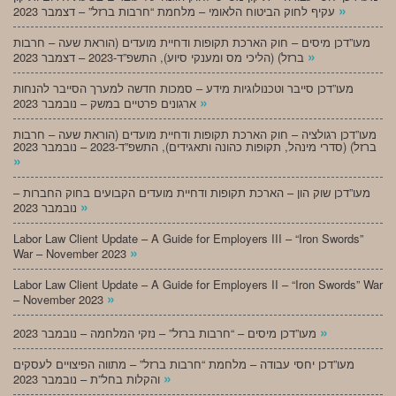
»
עקיף לחוק הביטוח הלאומי – מלחמת “חרבות ברזל” – דצמבר 2023
מעו”דכן מיסים – חוק הארכת תקופות ודחיית מועדים (הוראת שעה – חרבות
»
ברזל) (הליכי מס ומענקי סיוע), התשפ”ד-2023 – דצמבר 2023
מעו”דכן סייבר וטכנולוגיות מידע – סמכות חדשה למערך הסייבר להנחות
»
ארגונים פרטיים במשק – נובמבר 2023
מעו”דכן רגולציה – חוק הארכת תקופות ודחיית מועדים (הוראת שעה – חרבות
ברזל) (סדרי מינהל, תקופות כהונה ותאגידים), התשפ”ד-2023 – נובמבר 2023
»
מעו”דכן שוק הון – הארכת תקופות ודחיית מועדים הקבועים בחוק החברות –
»
נובמבר 2023
Labor Law Client Update – A Guide for Employers III – “Iron Swords”
»
War – November 2023
Labor Law Client Update – A Guide for Employers II – “Iron Swords” War
»
– November 2023
»
מעו”דכן מיסים – “חרבות ברזל” – נזקי המלחמה – נובמבר 2023
מעו”דכן יחסי עבודה – מלחמת “חרבות ברזל” – מתווה הפיצויים לעסקים
»
והקלות בחל”ת – נובמבר 2023