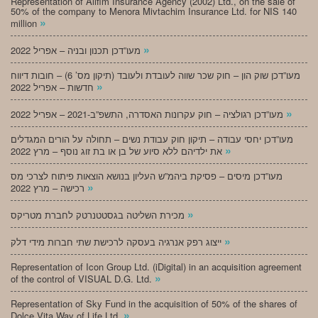
Representation of Alifim Insurance Agency (2002) Ltd., on the sale of
50% of the company to Menora Mivtachim Insurance Ltd. for NIS 140
»
million
»
מעו”דכן תכנון ובניה – אפריל 2022
מעו”דכן שוק הון – חוק שכר שווה לעובדת ולעובד (תיקון מס’ 6) – חובות דיווח
»
חדשות – אפריל 2022
»
מעו”דכן רגולציה – חוק עקרונות האסדרה, התשפ”ב-2021 – אפריל 2022
מעו”דכן יחסי עבודה – תיקון חוק עבודת נשים – תחולה על הורים המגדלים
»
את ילדיהם ללא סיוע של בן או בת זוג נוסף – מרץ 2022
מעו”דכן מיסים – פסיקת ביהמ”ש העליון בנושא הוצאות פיתוח לצרכי מס
»
רכישה – מרץ 2022
»
מכירת השליטה בגסטטנרטק לחברת מטריקס
»
ייצוג רפק אנרגיה בעסקה לרכישת שתי חברות מידי דלק
Representation of Icon Group Ltd. (iDigital) in an acquisition agreement
»
of the control of VISUAL D.G. Ltd.
Representation of Sky Fund in the acquisition of 50% of the shares of
»
Dolce Vita Way of Life Ltd.