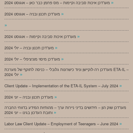
»
מעו”דכן איכות סביבה וקיימות – מס פחמן כבר כאן – אוגוסט 2024
»
מעו”דכן תכנון ובניה – אוגוסט 2024
»
»
מעו”דכן איכות סביבה וקיימות – אוגוסט 2024
»
מעו”דכן תכנון ובניה – יולי 2024
»
מעו”דכן מיסוי מוניציפלי – יולי 2024
מעו”דכן רה-לוקיישן וניוד כישרונות גלובלי – כניסה לתוקף של מערכת ETA-IL –
»
יולי 2024
»
Client Update – Implementation of the ETA-IL System – July 2024
»
מעו”דכן תכנון ובניה – יוני 2024
מעו”דכן שוק הון – חידושים בדיני ניירות ערך – מהותיות המידע בדווחי החברה
»
וחובת העדכון בגינו – יוני 2024
»
Labor Law Client Update – Employment of Teenagers – June 2024