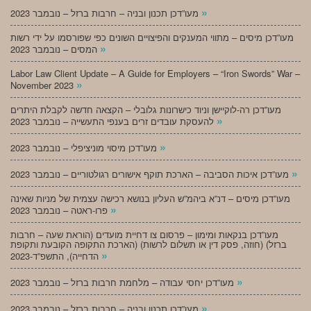
»
מעו”דכן תכנון ובניה – חרבות ברזל – נובמבר 2023
מעו”דכן מיסים – מתווי המענקים והפיצויים השונים כפי שפורסמו על ידי רשות
»
המסים – נובמבר 2023
Labor Law Client Update – A Guide for Employers – “Iron Swords” War –
»
November 2023
מעו”דכן רה-לוקיישן וניוד כישרונות גלובלי – הקצאה חדשה לקבלת היתרים
»
להעסקת עובדים זרים בענפי התעשייה – נובמבר 2023
»
מעו”דכן מיסוי מוניציפלי – נובמבר 2023
»
מעו”דכן איכות הסביבה – הארכת תוקף אישורים רגולטוריים – נובמבר 2023
מעו”דכן מיסים – דנ”א ביהמ”ש העליון בנושא רכישה עצמית של מניות שאינה
»
פרו-ראטה – נובמבר 2023
מעו”דכן בנקאות ומימון – פרסום צו דחיית מועדים (הוראת שעה – חרבות
ברזל) (חוזה, פסק דין או תשלום לרשות) (הארכת התקופה הקובעת ותקופת
»
הדחייה), התשפ”ד-2023
»
מעו”דכן יחסי עבודה – מלחמת חרבות ברזל – נובמבר 2023
»
מעו”דכן תכנון ובניה – חרבות ברזל – נובמבר 2023