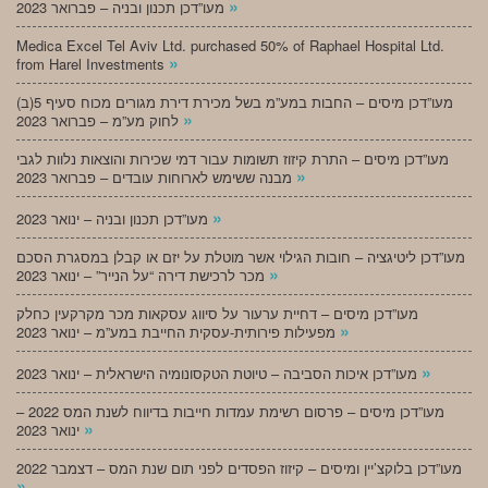
»
מעו”דכן תכנון ובניה – פברואר 2023
Medica Excel Tel Aviv Ltd. purchased 50% of Raphael Hospital Ltd.
»
from Harel Investments
מעו”דכן מיסים – החבות במע”מ בשל מכירת דירת מגורים מכוח סעיף 5(ב)
»
לחוק מע”מ – פברואר 2023
מעו”דכן מיסים – התרת קיזוז תשומות עבור דמי שכירות והוצאות נלוות לגבי
»
מבנה ששימש לארוחות עובדים – פברואר 2023
»
מעו”דכן תכנון ובניה – ינואר 2023
מעו”דכן ליטיגציה – חובות הגילוי אשר מוטלת על יזם או קבלן במסגרת הסכם
»
מכר לרכישת דירה “על הנייר” – ינואר 2023
מעו”דכן מיסים – דחיית ערעור על סיווג עסקאות מכר מקרקעין כחלק
»
מפעילות פירותית-עסקית החייבת במע”מ – ינואר 2023
»
מעו”דכן איכות הסביבה – טיוטת הטקסונומיה הישראלית – ינואר 2023
מעו”דכן מיסים – פרסום רשימת עמדות חייבות בדיווח לשנת המס 2022 –
»
ינואר 2023
מעו”דכן בלוקצ’יין ומיסים – קיזוז הפסדים לפני תום שנת המס – דצמבר 2022
»