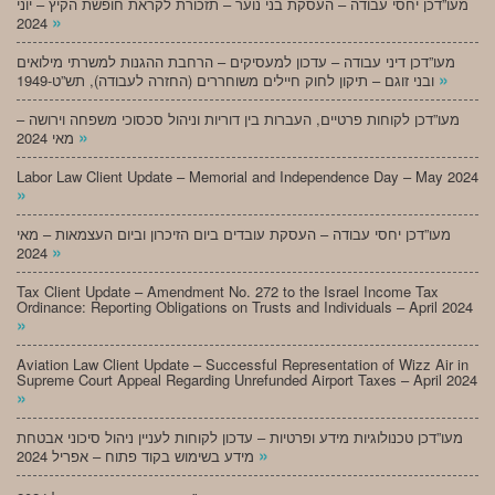
מעו”דכן יחסי עבודה – העסקת בני נוער – תזכורת לקראת חופשת הקיץ – יוני
»
2024
מעו”דכן דיני עבודה – עדכון למעסיקים – הרחבת ההגנות למשרתי מילואים
»
ובני זוגם – תיקון לחוק חיילים משוחררים (החזרה לעבודה), תש”ט-1949
מעו”דכן לקוחות פרטיים, העברות בין דוריות וניהול סכסוכי משפחה וירושה –
»
מאי 2024
Labor Law Client Update – Memorial and Independence Day – May 2024
»
מעו”דכן יחסי עבודה – העסקת עובדים ביום הזיכרון וביום העצמאות – מאי
»
2024
Tax Client Update – Amendment No. 272 to the Israel Income Tax
Ordinance: Reporting Obligations on Trusts and Individuals – April 2024
»
Aviation Law Client Update – Successful Representation of Wizz Air in
Supreme Court Appeal Regarding Unrefunded Airport Taxes – April 2024
»
מעו”דכן טכנולוגיות מידע ופרטיות – עדכון לקוחות לעניין ניהול סיכוני אבטחת
»
מידע בשימוש בקוד פתוח – אפריל 2024