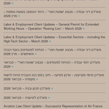
»
2026
מעו”דכן דיני עבודה – מבצע ‘שאגת הארי’ – היתר העסקה בשעות נוספות –
»
מרץ 2026
Labor & Employment Client Updates – General Permit for Extended
»
Working Hours – Operation ‘Roaring Lion’ – March 2026
Labor & Employment Client Updates – Essential Sectors – including the
»
High-Tech Sector – March 2026
מעו”דכן דיני עבודה – מבצע ‘שאגת הארי’ – הנחיות למעסיקים בענף הבניה
»
והשיפוצים – מרץ 2026
מעו”דכן יחסי עבודה – הנחיות למעסיקים – מבצע “שאגת הארי” – פברואר
»
2026
מעו”דכן מיסוי מקרקעין – עדכון פסיקה – חיוב במס בגין העברת זכויות לרשות
»
מקומית – פברואר 2026
»
מעו”דכן תכנון ובניה – פברואר 2026
»
מעו”דכן ליטיגציה – פברואר 2026
Aviation Law Client Update – Successful Representation of Air France