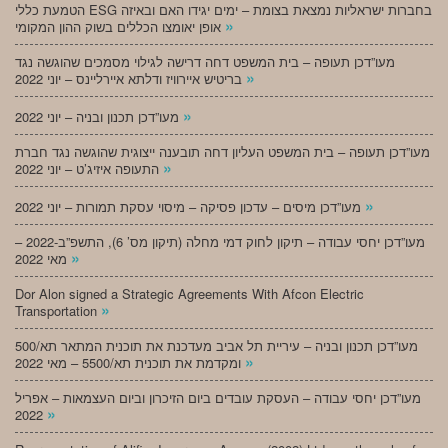
הטמעת כללי ESG בחברות ישראליות נמצאת בצומת – ימים יגידו האם ובאיזה
»
אופן יאומצו הכללים בשוק ההון המקומי
מעו”דכן תעופה – בית המשפט דחה דרישה לגילוי מסמכים שהוגשה נגד
»
בריטיש איירוויז ודלתא איירליינס – יוני 2022
»
מעו”דכן תכנון ובניה – יוני 2022
מעו”דכן תעופה – בית המשפט העליון דחה תובענה ייצוגית שהוגשה נגד חברת
»
התעופה איזיג’ט – יוני 2022
»
מעו”דכן מיסים – עדכון פסיקה – מיסוי עסקת תמורות – יוני 2022
מעו”דכן יחסי עבודה – תיקון לחוק דמי מחלה (תיקון מס’ 6), התשפ”ב-2022 –
»
מאי 2022
Dor Alon signed a Strategic Agreements With Afcon Electric
»
Transportation
מעו”דכן תכנון ובניה – עיריית תל אביב מעדכנת את תוכנית המתאר תא/500
»
ומקדמת את תוכנית תא/5500 – מאי 2022
מעו”דכן יחסי עבודה – העסקת עובדים ביום הזיכרון וביום העצמאות – אפריל
»
2022