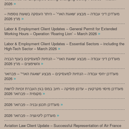
»
2026
מעו”דכן דיני עבודה – מבצע ‘שאגת הארי’ – היתר העסקה בשעות נוספות –
»
מרץ 2026
Labor & Employment Client Updates – General Permit for Extended
»
Working Hours – Operation ‘Roaring Lion’ – March 2026
Labor & Employment Client Updates – Essential Sectors – including the
»
High-Tech Sector – March 2026
מעו”דכן דיני עבודה – מבצע ‘שאגת הארי’ – הנחיות למעסיקים בענף הבניה
»
והשיפוצים – מרץ 2026
מעו”דכן יחסי עבודה – הנחיות למעסיקים – מבצע “שאגת הארי” – פברואר
»
2026
מעו”דכן מיסוי מקרקעין – עדכון פסיקה – חיוב במס בגין העברת זכויות לרשות
»
מקומית – פברואר 2026
»
מעו”דכן תכנון ובניה – פברואר 2026
»
מעו”דכן ליטיגציה – פברואר 2026
Aviation Law Client Update – Successful Representation of Air France