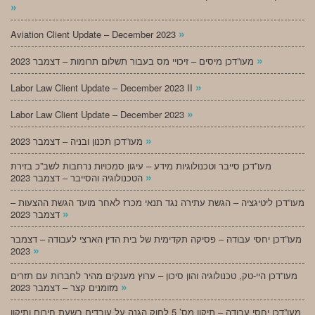
»
»
Aviation Client Update – December 2023
»
מעו”דכן מיסים – זיכויי מס בעבור תשלום תרומות – דצמבר 2023
»
Labor Law Client Update – December 2023 II
»
Labor Law Client Update – December 2023
»
מעו”דכן תכנון ובניה – דצמבר 2023
מעו”דכן סייבר וטכנולוגיות מידע – עיגון סמכויות נרחבות לשב”כ בזירת
»
הטכנולוגיה והסייבר – דצמבר 2023
מעו”דכן ליטיגציה – הגשת עתירה נגד תנאי מכרז לאחר מועד הגשת ההצעות –
»
דצמבר 2023
מעו”דכן יחסי עבודה – פסיקה תקדימית של בית הדין הארצי לעבודה – דצמבר
»
2023
מעו”דכן היי-טק, טכנולוגיה והון סיכון – ערוץ מענקים מהיר לחברות עם תזרים
»
מזומנים קצר – דצמבר 2023
מעו”דכן יחסי עבודה – תיקון מס’ 5 לחוק הגנה על עובדים בשעת חירום ותיקון