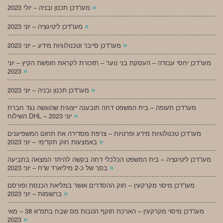
»
מעו”דכן תכנון ובניה – יולי 2023
»
מעו”דכן ליטיגציה – יוני 2023
»
מעו”דכן סייבר וטכנולוגיות מידע – יוני 2023
מעו”דכן יחסי עבודה – העסקת בני נוער – תזכורת לקראת חופשת הקיץ – יוני
»
2023
»
מעו”דכן תכנון ובניה – יוני 2023
מעו”דכן תעופה – בית המשפט דחה תובענה ייצוגית שהוגשה נגד חברת
»
השילוח DHL – יוני 2023
מעו”דכן טכנולוגיות מידע ופרטיות – צרפת מסדירה את תחום המשפיענים
»
באמצעות חוק תקדימי – יוני 2023
מעו”דכן ליטיגציה – בית המשפט הכלכלי דחה בקשה להיתר המצאה בתביעה
»
בסך של כ-2 מיליארד ש”ח – יוני 2023
מעו”דכן מיסוי מקרקעין – חוק ההסדרים אושר במליאת הכנסת ופורסם
»
ברשומות – יוני 2023
מעו”דכן מיסוי מקרקעין – הארכת תוקף הטבות מס שבח בתמ”א 38 – מאי
»
2023