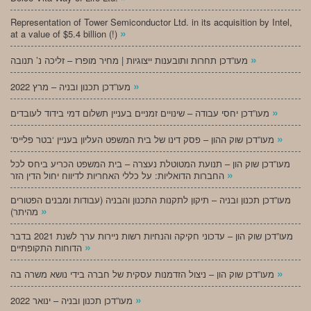
Representation of Tower Semiconductor Ltd. in its acquisition by Intel,
»
at a value of $5.4 billion (!)
»
מעו”דכן תחרות ותובענות ייצוגיות | מחיר מופרז – זליכה נ’ תנובה
»
מעו”דכן תכנון ובניה – מרץ 2022
»
מעו”דכן יחסי עבודה – שינויים זמניים בעניין תשלום דמי בידוד לעובדים
»
‘מעו”דכן שוק ההון – פסק דינו של בית המשפט העליון בעניין ‘בטר פלייס
מעו”דכן שוק הון – תנועת המטוטלת נעצרה – בית המשפט הכריע ביחס לכל
»
החברות הדואליות: על כללי האחריות לדיווח יחול הדין הזר
מעו”דכן תכנון ובניה – תיקון לתקנות התכנון והבניה (עבודות ומבנים הפטורים
»
מהיתר)
מעו”דכן שוק הון – עדכוני חקיקה והנחיות רשות ניירות ערך לשנת 2021 בדבר
»
הדוחות התקופתיים
»
מעו”דכן שוק הון – ניצול הזדמנות עסקית של חברה בידי נושא משרה בה
»
מעו”דכן תכנון ובניה – ינואר 2022