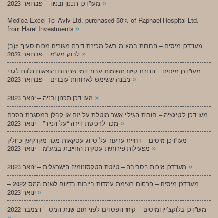
»
מעו”דכן תכנון ובניה – פברואר 2023
Medica Excel Tel Aviv Ltd. purchased 50% of Raphael Hospital Ltd.
»
from Harel Investments
מעו”דכן מיסים – החבות במע”מ בשל מכירת דירת מגורים מכוח סעיף 5(ב)
»
לחוק מע”מ – פברואר 2023
מעו”דכן מיסים – התרת קיזוז תשומות עבור דמי שכירות והוצאות נלוות לגבי
»
מבנה ששימש לארוחות עובדים – פברואר 2023
»
מעו”דכן תכנון ובניה – ינואר 2023
מעו”דכן ליטיגציה – חובות הגילוי אשר מוטלת על יזם או קבלן במסגרת הסכם
»
מכר לרכישת דירה “על הנייר” – ינואר 2023
מעו”דכן מיסים – דחיית ערעור על סיווג עסקאות מכר מקרקעין כחלק
»
מפעילות פירותית-עסקית החייבת במע”מ – ינואר 2023
»
מעו”דכן איכות הסביבה – טיוטת הטקסונומיה הישראלית – ינואר 2023
מעו”דכן מיסים – פרסום רשימת עמדות חייבות בדיווח לשנת המס 2022 –
»
ינואר 2023
מעו”דכן בלוקצ’יין ומיסים – קיזוז הפסדים לפני תום שנת המס – דצמבר 2022
»