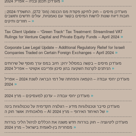
»
מעו”דכן תכנון ובניה – אפריל 2024
;מעו”דכן מיסים – חוק לתיקון פקודת מס הכנסה (מס’ 272), התשפ”ד-2024:
חובות דיווח שונות לרשות המיסים בקשר עם נאמנויות, עולים חדשים ותושבים
»
חוזרים ותיקים –
Tax Client Update – “Green Track” Tax Treatment: Streamlined VAT
»
Rulings for Venture Capital and Private Equity Funds – April 2024
Corporate Law Legal Update – Additional Regulatory Relief for Israeli
»
Companies Traded on Certain Foreign Exchanges – April 2024
מעו”דכן מיסים – בקשה במסלול ירוק: חיוב במס ערך מוסף של שירותים
»
הניתנים לקרנות השקעה בהון סיכון ופרייבט אקוויטי – אפריל 2024
מעו”דכן יחסי עבודה – הקפאה והפחתה של דמי הבראה לשנת 2024 – אפריל
»
2024
»
מעו”דכן יחסי עבודה – עדכון למעסיקים – מרץ 2024
מעו”דכן סייבר וטכנולוגיות מידע – רגולציה תקדימית על טכנולוגיות בינה
»
מלאכותית: אושר חוק ה – AI של האיחוד האירופי – מרץ 2024
מעו”דכן ליטיגציה – חוק בוררות חדש משנה את הכללים לניהול הליכי בוררות
»
מסחרית בין-לאומית בישראל – מרץ 2024