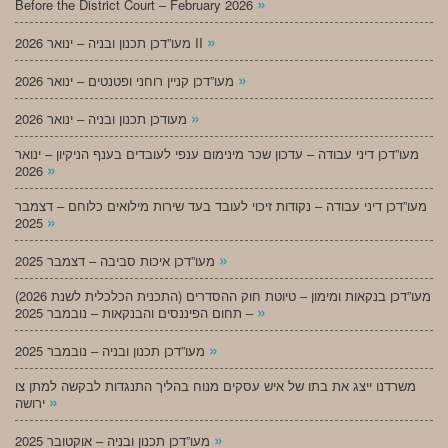
»
Before the District Court – February 2026
»
מעו”דכן תכנון ובניה – ינואר 2026 II
»
מעו”דכן קניין רוחני ופטנטים – ינואר 2026
»
מעודכן תכנון ובניה – ינואר 2026
מעו”דכן דיני עבודה – עדכון שכר מינימום ענפי לעובדים בענף הניקיון – ינואר
»
2026
מעו”דכן דיני עבודה – נקודות זיכוי לעובד בעד שירות מילואים כלוחם – דצמבר
»
2025
»
מעו”דכן איכות סביבה – דצמבר 2025
מעו”דכן בנקאות ומימון – טיוטת חוק ההסדרים (התכנית הכלכלית לשנת 2026)
»
– תחום הפיננסים והבנקאות – נובמבר 2025
»
מעו”דכן תכנון ובניה – נובמבר 2025
משרדנו ייצג את בתו של איש עסקים מנוח בהליך התנגדות לבקשה למתן צו
»
ירושה
»
מעו”דכן תכנון ובניה – אוקטובר 2025