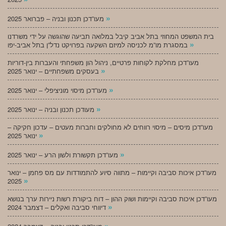
»
מעו”דכן תכנון ובניה – פברואר 2025
בית המשפט המחוזי בתל אביב קיבל במלואה תביעה שהוגשה על ידי משרדנו
»
במסגרת מו”מ לכניסה למיזם השקעה בפרויקט נדל”ן בתל אביב-יפו
מעו”דכן מחלקת לקוחות פרטיים, ניהול הון משפחתי והעברות בין-דוריות
»
בעסקים משפחתיים – ינואר 2025
»
מעו”דכן מיסוי מוניציפלי – ינואר 2025
»
מעודכן תכנון ובניה – ינואר 2025
מעו”דכן מיסים – מיסוי רווחים לא מחולקים וחברות מעטים – עדכון חקיקה –
»
ינואר 2025
»
מעו”דכן תקשורת ולשון הרע – ינואר 2025
מעו”דכן איכות סביבה וקיימות – מתווה סיוע להתמודדות עם מס פחמן – ינואר
»
2025
מעו”דכן איכות סביבה וקיימות ושוק ההון – דוח ביקורת רשות ניירות ערך בנושא
»
דיווחי סביבה ואקלים – דצמבר 2024
»