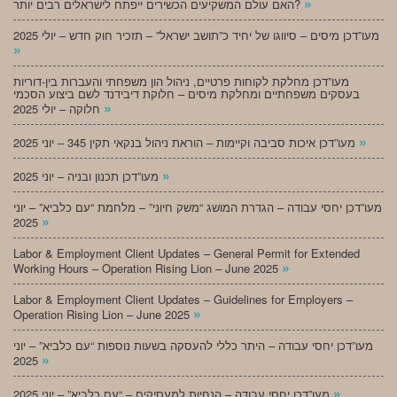
»
האם עולם המשקיעים הכשירים ייפתח לישראלים רבים יותר?
מעו”דכן מיסים – סיווגו של יחיד כ”תושב ישראל” – תזכיר חוק חדש – יולי 2025
»
מעו”דכן מחלקת לקוחות פרטיים, ניהול הון משפחתי והעברות בין-דוריות
בעסקים משפחתיים ומחלקת מיסים – חלוקת דיבידנד לשם ביצוע הסכמי
»
חלוקה – יולי 2025
»
מעו”דכן איכות סביבה וקיימות – הוראת ניהול בנקאי תקין 345 – יוני 2025
»
מעו”דכן תכנון ובניה – יוני 2025
מעו”דכן יחסי עבודה – הגדרת המושג “משק חיוני” – מלחמת “עם כלביא” – יוני
»
2025
Labor & Employment Client Updates – General Permit for Extended
»
Working Hours – Operation Rising Lion – June 2025
Labor & Employment Client Updates – Guidelines for Employers –
»
Operation Rising Lion – June 2025
מעו”דכן יחסי עבודה – היתר כללי להעסקה בשעות נוספות “עם כלביא” – יוני
»
2025
»
מעו”דכן יחסי עבודה – הנחיות למעסיקים – “עם כלביא” – יוני 2025