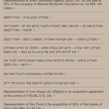
Representation of Alifim Insurance Agency (2002) Ltd., on the sale of
50% of the company to Menora Mivtachim Insurance Ltd. for NIS 140
»
million
»
מעו”דכן תכנון ובניה – אפריל 2022
מעו”דכן שוק הון – חוק שכר שווה לעובדת ולעובד (תיקון מס’ 6) – חובות דיווח
»
חדשות – אפריל 2022
»
מעו”דכן רגולציה – חוק עקרונות האסדרה, התשפ”ב-2021 – אפריל 2022
מעו”דכן יחסי עבודה – תיקון חוק עבודת נשים – תחולה על הורים המגדלים
»
את ילדיהם ללא סיוע של בן או בת זוג נוסף – מרץ 2022
מעו”דכן מיסים – פסיקת ביהמ”ש העליון בנושא הוצאות פיתוח לצרכי מס
»
רכישה – מרץ 2022
»
מכירת השליטה בגסטטנרטק לחברת מטריקס
»
ייצוג רפק אנרגיה בעסקה לרכישת שתי חברות מידי דלק
Representation of Icon Group Ltd. (iDigital) in an acquisition agreement
»
of the control of VISUAL D.G. Ltd.
Representation of Sky Fund in the acquisition of 50% of the shares of
»
Dolce Vita Way of Life Ltd.