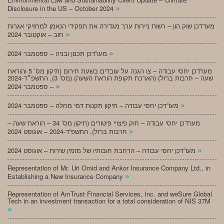
»
Disclosure in the US – October 2024
מעו”דכן שוק הון – רשות ניירות ערך מגדירה את תפקידי הנאמן למחזיקי אגרות
»
חוב – אוקטובר 2024
»
מעו”דכן תכנון ובניה – ספטמבר 2024
מעו”דכן יחסי עבודה – צו הגנה על עובדים בשעת חירום (תיקון מס’ 5 והוראת
שעה – חרבות ברזל) (הארכת תקופת הוראת השעה) (מס’ 3), התשפ״ד-2024
»
– ספטמבר 2024
»
מעו”דכן יחסי עבודה – תיקון תקנות דמי מחלה – ספטמבר 2024
מעו”דכן יחסי עבודה – חוק פיצויי פיטורים (תיקון מס’ 34 – הוראת שעה –
»
חרבות ברזל), התשפ”ד-2024 – אוגוסט 2024
»
מעו”דכן יחסי עבודה – הרחבת חובותיו של מזמין שירות – אוגוסט 2024
Representation of Mr. Uri Omid and Ankor Insurance Company Ltd., in
»
Establishing a New Insurance Company
Representation of AmTrust Financial Services, Inc. and weSure Global
Tech in an investment transaction for a total consideration of NIS 37M
»