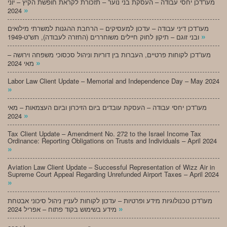
מעו”דכן יחסי עבודה – העסקת בני נוער – תזכורת לקראת חופשת הקיץ – יוני
»
2024
מעו”דכן דיני עבודה – עדכון למעסיקים – הרחבת ההגנות למשרתי מילואים
»
ובני זוגם – תיקון לחוק חיילים משוחררים (החזרה לעבודה), תש”ט-1949
מעו”דכן לקוחות פרטיים, העברות בין דוריות וניהול סכסוכי משפחה וירושה –
»
מאי 2024
Labor Law Client Update – Memorial and Independence Day – May 2024
»
מעו”דכן יחסי עבודה – העסקת עובדים ביום הזיכרון וביום העצמאות – מאי
»
2024
Tax Client Update – Amendment No. 272 to the Israel Income Tax
Ordinance: Reporting Obligations on Trusts and Individuals – April 2024
»
Aviation Law Client Update – Successful Representation of Wizz Air in
Supreme Court Appeal Regarding Unrefunded Airport Taxes – April 2024
»
מעו”דכן טכנולוגיות מידע ופרטיות – עדכון לקוחות לעניין ניהול סיכוני אבטחת
»
מידע בשימוש בקוד פתוח – אפריל 2024