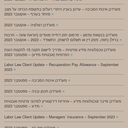
מעו”דכן איכות הסביבה – עדכון בעניין היתרי רעלים בתקופת הכרזה על מצב
»
מיוחד בעורף – אוקטובר 2023
»
מעו”דכן רגולציה – אוקטובר 2023
מעו”דכן בנקאות ומימון – פרסום חוק דחיית מועדים (הוראת שעה – חרבות
»
ברזל) (חוזה, פסק דין או תשלום לרשות), התשפ”ד – 2023 – אוקטובר 2023
מעו”דכן טכנולוגיות מידע ופרטיות – מדריך ליישום תקנה 15 לתקנות הגנת
»
הפרטיות (אבטחת מידע) – ספטמבר 2023
Labor Law Client Update – Recuperation Pay Allowance – September
»
2023
»
מעו”דכן איכות הסביבה – ספטמבר 2023
»
מעו”דכן תכנון ובניה – ספטמבר 2023
מעו”דכן סייבר וטכנולוגיות מידע – אחריות דירקטוריון לסיכוני פרטיות ואבטחת
»
מידע – ספטמבר 2023
»
Labor Law Client Update – Managers’ Insurance – September 2023
»
מעו”דכן שוק הון – ספטמבר 2023