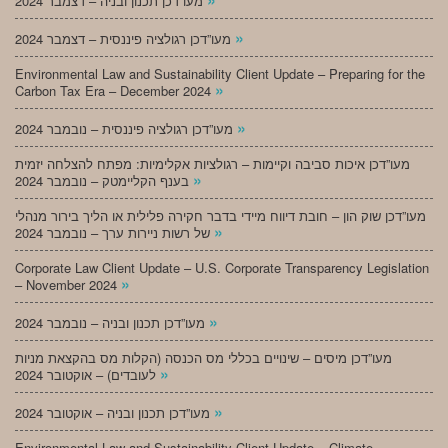
מעו”דכן תכנון ובניה – דצמבר 2024
»
מעו”דכן רגולציה פיננסית – דצמבר 2024
Environmental Law and Sustainability Client Update – Preparing for the
»
Carbon Tax Era – December 2024
»
מעו”דכן רגולציה פיננסית – נובמבר 2024
מעו”דכן איכות סביבה וקיימות – רגולציות אקלימיות: מפתח להצלחה יזמית
»
בענף הקליימטק – נובמבר 2024
מעו”דכן שוק הון – חובת דיווח מיידי בדבר חקירה פלילית או הליך בירור מנהלי
»
של רשות ניירות ערך – נובמבר 2024
Corporate Law Client Update – U.S. Corporate Transparency Legislation
»
– November 2024
»
מעו”דכן תכנון ובניה – נובמבר 2024
מעו”דכן מיסים – שינויים בכללי מס הכנסה (הקלות מס בהקצאת מניות
»
לעובדים) – אוקטובר 2024
»
מעו”דכן תכנון ובניה – אוקטובר 2024
Environmental Law and Sustainability Client Update – Climate