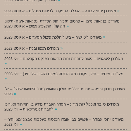
»
מעו”דכן יחסי עבודה – הגבלת ההפקדה לביטוח מנהלים – אוגוסט 2023
מעו”דכן בנקאות ומימון – פרסום תזכיר חוק הסדרת עסקאות איגוח (תיקוני
»
חקיקה), התשפ”ג 2023 – אוגוסט 2023
»
מעו”דכן ליטיגציה – ביטול הלכת פיצול הסעדים – אוגוסט 2023
»
מעו”דכן תכנון ובניה – אוגוסט 2023
מעו”דכן ליטיגציה – פטור לחברות זרות מרישום בפנקס הקבלנים – יולי 2023
»
מעו”דכן מיסים – תיקון פקודת מס הכנסה (מקום מושבו של יחיד) – יולי 2023
»
מעו”דכן תכנון ובניה – תכנית כוללנית חולון ח/2040 (מס’ 505-1043090) – יולי
»
2023
מעו”דכן סייבר וטכנולוגיות מידע – הסדר העברת מידע בין האיחוד האירופי
»
לחברות אמריקאיות – יולי 2023
מעו”דכן יחסי עבודה – פיצויים בגין אובדן הכנסות בעקבות מבצע “מגן וחץ” –
»
יולי 2023