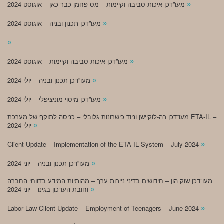
»
מעו”דכן איכות סביבה וקיימות – מס פחמן כבר כאן – אוגוסט 2024
»
מעו”דכן תכנון ובניה – אוגוסט 2024
»
»
מעו”דכן איכות סביבה וקיימות – אוגוסט 2024
»
מעו”דכן תכנון ובניה – יולי 2024
»
מעו”דכן מיסוי מוניציפלי – יולי 2024
מעו”דכן רה-לוקיישן וניוד כישרונות גלובלי – כניסה לתוקף של מערכת ETA-IL –
»
יולי 2024
»
Client Update – Implementation of the ETA-IL System – July 2024
»
מעו”דכן תכנון ובניה – יוני 2024
מעו”דכן שוק הון – חידושים בדיני ניירות ערך – מהותיות המידע בדווחי החברה
»
וחובת העדכון בגינו – יוני 2024
»
Labor Law Client Update – Employment of Teenagers – June 2024