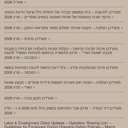
»
אפריל 2026
מעו”דכן ליטיגציה – בית המשפט מבהיר את תחולת כלל שיקול הדעת העסקי
»
והיקף חובת הנאמנות של ועדות השקעה בגופים מוסדיים – מרץ 2026
»
מעו”דכן רגולציה – תקנות שירותי תשלום (פטור מהוראות החוק) – מרץ 2026
»
מעו”דכן מיסים – מרץ 2026
מעו”דכן איכות סביבה וקיימות – הקלות זמניות ברגולציה סביבתית בעקבות
מבצע “שאגת הארי” – עדכון לתעשייה בהתאם להנחיות המשרד להגנת
»
הסביבה – מרץ 2026
מעו”דכן סייבר וטכנולוגיות מידע – גילוי דעת הרשות להגנת הפרטיות בנושא
»
הסכמה – מרץ 2026
מעו”דכן רגולציה – הצעת חוק הארכת תקופות ודחיית מועדים – מבצע שאגת
»
הארי – מרץ 2026
»
מעו”דכן תכנון ובניה – מרץ 2026
מעו”דכן דיני עבודה – עדכון שכר המינימום במשק החל מיום 1.4.2026 – מרץ
»
2026
Labor & Employment Client Updates – Operation ‘Roaring Lion’ –
Guidelines for Employers During Changing Safety Policies – March