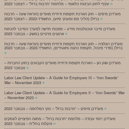
»
עקיף לחוק הביטוח הלאומי – מלחמת “חרבות ברזל” – דצמבר 2023
מעו”דכן מיסים – חוק הארכת תקופות ודחיית מועדים (הוראת שעה – חרבות
»
ברזל) (הליכי מס ומענקי סיוע), התשפ”ד-2023 – דצמבר 2023
מעו”דכן סייבר וטכנולוגיות מידע – סמכות חדשה למערך הסייבר להנחות
»
ארגונים פרטיים במשק – נובמבר 2023
מעו”דכן רגולציה – חוק הארכת תקופות ודחיית מועדים (הוראת שעה – חרבות
ברזל) (סדרי מינהל, תקופות כהונה ותאגידים), התשפ”ד-2023 – נובמבר 2023
»
מעו”דכן שוק הון – הארכת תקופות ודחיית מועדים הקבועים בחוק החברות –
»
נובמבר 2023
Labor Law Client Update – A Guide for Employers III – “Iron Swords”
»
War – November 2023
Labor Law Client Update – A Guide for Employers II – “Iron Swords” War
»
– November 2023
»
מעו”דכן מיסים – “חרבות ברזל” – נזקי המלחמה – נובמבר 2023
מעו”דכן יחסי עבודה – מלחמת “חרבות ברזל” – מתווה הפיצויים לעסקים
»
והקלות בחל”ת – נובמבר 2023