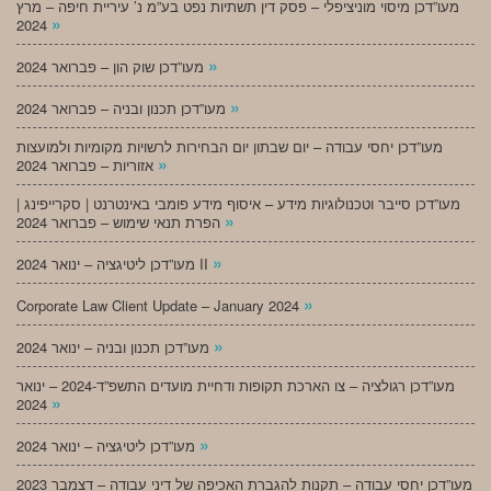
מעו”דכן מיסוי מוניציפלי – פסק דין תשתיות נפט בע”מ נ’ עיריית חיפה – מרץ
»
2024
»
מעו”דכן שוק הון – פברואר 2024
»
מעו”דכן תכנון ובניה – פברואר 2024
מעו”דכן יחסי עבודה – יום שבתון יום הבחירות לרשויות מקומיות ולמועצות
»
אזוריות – פברואר 2024
מעו”דכן סייבר וטכנולוגיות מידע – איסוף מידע פומבי באינטרנט | סקרייפינג |
»
הפרת תנאי שימוש – פברואר 2024
»
מעו”דכן ליטיגציה – ינואר 2024 II
»
Corporate Law Client Update – January 2024
»
מעו”דכן תכנון ובניה – ינואר 2024
מעו”דכן רגולציה – צו הארכת תקופות ודחיית מועדים התשפ”ד-2024 – ינואר
»
2024
»
מעו”דכן ליטיגציה – ינואר 2024
מעו”דכן יחסי עבודה – תקנות להגברת האכיפה של דיני עבודה – דצמבר 2023