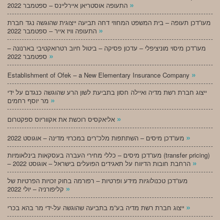
»
התעופה אוסטריאן איירליינס – ספטמבר 2022
מעו”דכן תעופה – בית המשפט המחוזי דחה תביעה ייצוגית שהוגשה נגד חברת
»
התעופה וויז אייר – ספטמבר 2022
מעו”דכן מיסוי מוניציפלי – עדכון פסיקה – ביטול חיוב רטרואקטיבי בארנונה –
»
ספטמבר 2022
»
Establishment of Ofek – a New Elementary Insurance Company
ייצוג חברת רשת מדיה ואיילה חסון בתביעת לשון הרע שהוגשה כנגדם על ידי
»
מר יוסף רחמים
»
אליאקסיס רוכשת את אקווריוס ספקטרום
»
מעו”דכן מיסים – השתתפות מלכ”רים במכרזי מדינה – אוגוסט 2022
מעו”דכן מיסים – כללי מחירי העברה בעסקאות בינלאומיות (transfer pricing)
»
– הרחבת חובות הדיווח על תאגידים הפועלים בישראל – אוגוסט 2022
מעו”דכן טכנולוגיות מידע ופרטיות – רפורמה בחוק זכויות הפרטיות של
»
קליפורניה – יולי 2022
»
ייצוג חברת רשת מדיה בע”מ בתביעה שהוגשה על-ידי מר בהא בכרי