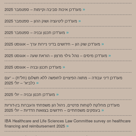
»
מעו”דכן איכות סביבה וקיימות – ספטמבר 2025
»
מעו”דכן ליטיגציה ושוק ההון – ספטמבר 2025
»
מעו”דכן תכנון ובניה – ספטמבר 2025
»
מעו”דכן שוק הון – חידושים בדיני ניירות ערך – אוגוסט 2025
»
מעו”דכן מיסים – נוהל גילוי מרצון – הוראת שעה – אוגוסט 2025
»
מעו”דכן תכנון ובניה – אוגוסט 2025
מעו”דכן דיני עבודה – מתווה הפיצויים לחופשה ללא תשלום (חל”ת) – “עם
»
כלביא” – יולי 2025
»
מעו”דכן תכנון ובניה – יולי 2025
מעו”דכן מחלקת לקוחות פרטיים, ניהול הון משפחתי והעברות בין-דוריות
»
בעסקים משפחתיים – חידושים בצוואות הדדיות – יולי 2025
IBA Healthcare and Life Sciences Law Committee survey on healthcare
»
financing and reimbursement 2025