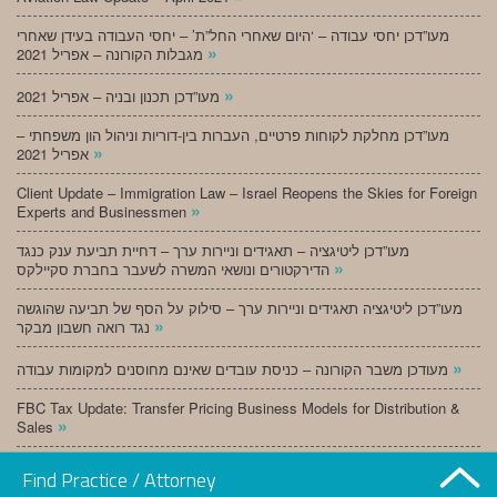
מעו”דכן יחסי עבודה – ‘היום שאחרי החל”ת’ – יחסי העבודה בעידן שאחרי
»
מגבלות הקורונה – אפריל 2021
»
מעו”דכן תכנון ובניה – אפריל 2021
מעו”דכן מחלקת לקוחות פרטיים, העברות בין-דוריות וניהול הון משפחתי –
»
אפריל 2021
Client Update – Immigration Law – Israel Reopens the Skies for Foreign
»
Experts and Businessmen
מעו”דכן ליטיגציה – תאגידים וניירות ערך – דחיית תביעת ענק כנגד
»
הדירקטורים ונושאי המשרה לשעבר בחברת סקיילקס
מעו”דכן ליטיגציה תאגידים וניירות ערך – סילוק על הסף של תביעה שהוגשה
»
נגד רואה חשבון מבקר
»
מעודכן משבר הקורונה – כניסת עובדים שאינם מחוסנים למקומות עבודה
FBC Tax Update: Transfer Pricing Business Models for Distribution &
»
Sales
»
מעו”דכן תכנון ובניה – מרץ 2021
Find Practice / Attorney