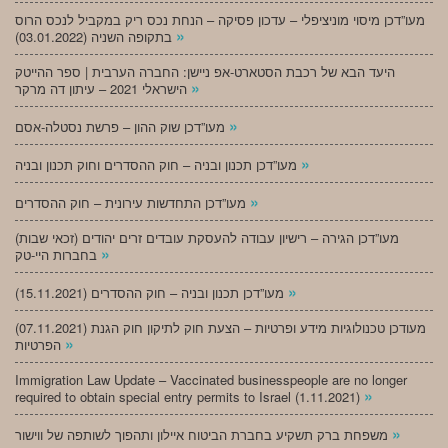
מעו”דכן מיסוי מוניציפלי – עדכון פסיקה – הנחת נכס ריק במקביל לנכס הרוס
»
בתקופה השניה (03.01.2022)
היעד הבא של רכבת הסטארט-אפ ניישן: החברה הערבית | ספר ההייטק
»
הישראלי 2021 – עיתון דה מרקר
»
מעו”דכן שוק ההון – פרשת נסטלה-אסם
»
מעו”דכן תכנון ובניה – חוק ההסדרים וחוק תכנון ובניה
»
מעו”דכן התחדשות עירונית – חוק ההסדרים
מעו”דכן הגירה – רישיון עבודה להעסקת עובדים זרים יהודים (זכאי שבות)
»
בחברות היי-טק
»
מעו”דכן תכנון ובניה – חוק ההסדרים (15.11.2021)
(07.11.2021) מעודכן טכנולוגיות מידע ופרטיות – הצעת חוק לתיקון חוק הגנת
»
הפרטיות
Immigration Law Update – Vaccinated businesspeople are no longer
»
required to obtain special entry permits to Israel (1.11.2021)
»
משפחת ברק תשקיע בחברת הביטוח איילון ותהפוך לשותפה של ווישור