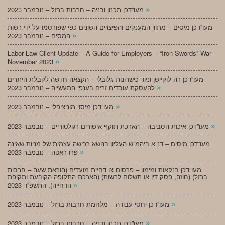
»
מעו”דכן תכנון ובניה – חרבות ברזל – נובמבר 2023
מעו”דכן מיסים – מתווי המענקים והפיצויים השונים כפי שפורסמו על ידי רשות
»
המסים – נובמבר 2023
Labor Law Client Update – A Guide for Employers – “Iron Swords” War –
»
November 2023
מעו”דכן רה-לוקיישן וניוד כישרונות גלובלי – הקצאה חדשה לקבלת היתרים
»
להעסקת עובדים זרים בענפי התעשייה – נובמבר 2023
»
מעו”דכן מיסוי מוניציפלי – נובמבר 2023
»
מעו”דכן איכות הסביבה – הארכת תוקף אישורים רגולטוריים – נובמבר 2023
מעו”דכן מיסים – דנ”א ביהמ”ש העליון בנושא רכישה עצמית של מניות שאינה
»
פרו-ראטה – נובמבר 2023
מעו”דכן בנקאות ומימון – פרסום צו דחיית מועדים (הוראת שעה – חרבות
ברזל) (חוזה, פסק דין או תשלום לרשות) (הארכת התקופה הקובעת ותקופת
»
הדחייה), התשפ”ד-2023
»
מעו”דכן יחסי עבודה – מלחמת חרבות ברזל – נובמבר 2023
»
מעו”דכן תכנון ובניה – חרבות ברזל – נובמבר 2023