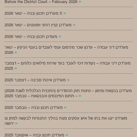
»
Before the District Court – February 2026
»
מעו”דכן תכנון ובניה – ינואר 2026 II
»
מעו”דכן קניין רוחני ופטנטים – ינואר 2026
»
מעודכן תכנון ובניה – ינואר 2026
מעו”דכן דיני עבודה – עדכון שכר מינימום ענפי לעובדים בענף הניקיון – ינואר
»
2026
מעו”דכן דיני עבודה – נקודות זיכוי לעובד בעד שירות מילואים כלוחם – דצמבר
»
2025
»
מעו”דכן איכות סביבה – דצמבר 2025
מעו”דכן בנקאות ומימון – טיוטת חוק ההסדרים (התכנית הכלכלית לשנת 2026)
»
– תחום הפיננסים והבנקאות – נובמבר 2025
»
מעו”דכן תכנון ובניה – נובמבר 2025
משרדנו ייצג את בתו של איש עסקים מנוח בהליך התנגדות לבקשה למתן צו
»
ירושה
»
מעו”דכן תכנון ובניה – אוקטובר 2025