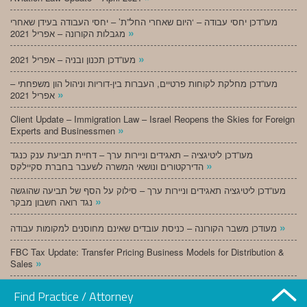
מעו”דכן יחסי עבודה – ‘היום שאחרי החל”ת’ – יחסי העבודה בעידן שאחרי
»
מגבלות הקורונה – אפריל 2021
»
מעו”דכן תכנון ובניה – אפריל 2021
מעו”דכן מחלקת לקוחות פרטיים, העברות בין-דוריות וניהול הון משפחתי –
»
אפריל 2021
Client Update – Immigration Law – Israel Reopens the Skies for Foreign
»
Experts and Businessmen
מעו”דכן ליטיגציה – תאגידים וניירות ערך – דחיית תביעת ענק כנגד
»
הדירקטורים ונושאי המשרה לשעבר בחברת סקיילקס
מעו”דכן ליטיגציה תאגידים וניירות ערך – סילוק על הסף של תביעה שהוגשה
»
נגד רואה חשבון מבקר
»
מעודכן משבר הקורונה – כניסת עובדים שאינם מחוסנים למקומות עבודה
FBC Tax Update: Transfer Pricing Business Models for Distribution &
»
Sales
»
מעו”דכן תכנון ובניה – מרץ 2021
Find Practice / Attorney