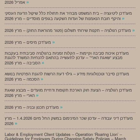
»
אפריל 2026
מעו”דכן ליטיגציה – בית המשפט מבהיר את תחולת כלל שיקול הדעת העסקי
»
והיקף חובת הנאמנות של ועדות השקעה בגופים מוסדיים – מרץ 2026
»
מעו”דכן רגולציה – תקנות שירותי תשלום (פטור מהוראות החוק) – מרץ 2026
»
מעו”דכן מיסים – מרץ 2026
מעו”דכן איכות סביבה וקיימות – הקלות זמניות ברגולציה סביבתית בעקבות
מבצע “שאגת הארי” – עדכון לתעשייה בהתאם להנחיות המשרד להגנת
»
הסביבה – מרץ 2026
מעו”דכן סייבר וטכנולוגיות מידע – גילוי דעת הרשות להגנת הפרטיות בנושא
»
הסכמה – מרץ 2026
מעו”דכן רגולציה – הצעת חוק הארכת תקופות ודחיית מועדים – מבצע שאגת
»
הארי – מרץ 2026
»
מעו”דכן תכנון ובניה – מרץ 2026
מעו”דכן דיני עבודה – עדכון שכר המינימום במשק החל מיום 1.4.2026 – מרץ
»
2026
Labor & Employment Client Updates – Operation ‘Roaring Lion’ –
Guidelines for Employers During Changing Safety Policies – March