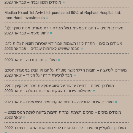
»
מעו”דכן תכנון ובניה – פברואר 2023
Medica Excel Tel Aviv Ltd. purchased 50% of Raphael Hospital Ltd.
»
from Harel Investments
מעו”דכן מיסים – החבות במע”מ בשל מכירת דירת מגורים מכוח סעיף 5(ב)
»
לחוק מע”מ – פברואר 2023
מעו”דכן מיסים – התרת קיזוז תשומות עבור דמי שכירות והוצאות נלוות לגבי
»
מבנה ששימש לארוחות עובדים – פברואר 2023
»
מעו”דכן תכנון ובניה – ינואר 2023
מעו”דכן ליטיגציה – חובות הגילוי אשר מוטלת על יזם או קבלן במסגרת הסכם
»
מכר לרכישת דירה “על הנייר” – ינואר 2023
מעו”דכן מיסים – דחיית ערעור על סיווג עסקאות מכר מקרקעין כחלק
»
מפעילות פירותית-עסקית החייבת במע”מ – ינואר 2023
»
מעו”דכן איכות הסביבה – טיוטת הטקסונומיה הישראלית – ינואר 2023
מעו”דכן מיסים – פרסום רשימת עמדות חייבות בדיווח לשנת המס 2022 –
»
ינואר 2023
מעו”דכן בלוקצ’יין ומיסים – קיזוז הפסדים לפני תום שנת המס – דצמבר 2022
»