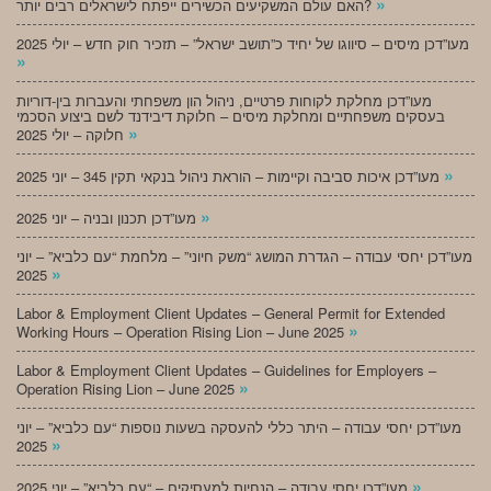
»
האם עולם המשקיעים הכשירים ייפתח לישראלים רבים יותר?
מעו”דכן מיסים – סיווגו של יחיד כ”תושב ישראל” – תזכיר חוק חדש – יולי 2025
»
מעו”דכן מחלקת לקוחות פרטיים, ניהול הון משפחתי והעברות בין-דוריות
בעסקים משפחתיים ומחלקת מיסים – חלוקת דיבידנד לשם ביצוע הסכמי
»
חלוקה – יולי 2025
»
מעו”דכן איכות סביבה וקיימות – הוראת ניהול בנקאי תקין 345 – יוני 2025
»
מעו”דכן תכנון ובניה – יוני 2025
מעו”דכן יחסי עבודה – הגדרת המושג “משק חיוני” – מלחמת “עם כלביא” – יוני
»
2025
Labor & Employment Client Updates – General Permit for Extended
»
Working Hours – Operation Rising Lion – June 2025
Labor & Employment Client Updates – Guidelines for Employers –
»
Operation Rising Lion – June 2025
מעו”דכן יחסי עבודה – היתר כללי להעסקה בשעות נוספות “עם כלביא” – יוני
»
2025
»
מעו”דכן יחסי עבודה – הנחיות למעסיקים – “עם כלביא” – יוני 2025