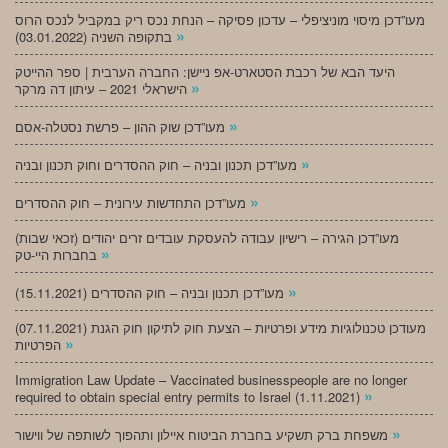
מעו”דכן מיסוי מוניציפלי – עדכון פסיקה – הנחת נכס ריק במקביל לנכס הרוס
»
בתקופה השניה (03.01.2022)
היעד הבא של רכבת הסטארט-אפ ניישן: החברה הערבית | ספר ההייטק
»
הישראלי 2021 – עיתון דה מרקר
»
מעו”דכן שוק ההון – פרשת נסטלה-אסם
»
מעו”דכן תכנון ובניה – חוק ההסדרים וחוק תכנון ובניה
»
מעו”דכן התחדשות עירונית – חוק ההסדרים
מעו”דכן הגירה – רישיון עבודה להעסקת עובדים זרים יהודים (זכאי שבות)
»
בחברות היי-טק
»
מעו”דכן תכנון ובניה – חוק ההסדרים (15.11.2021)
(07.11.2021) מעודכן טכנולוגיות מידע ופרטיות – הצעת חוק לתיקון חוק הגנת
»
הפרטיות
Immigration Law Update – Vaccinated businesspeople are no longer
»
required to obtain special entry permits to Israel (1.11.2021)
»
משפחת ברק תשקיע בחברת הביטוח איילון ותהפוך לשותפה של ווישור