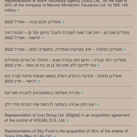
Representation of Alifim Insurance Agency (2002) Ltd., on the sale of
50% of the company to Menora Mivtachim Insurance Ltd. for NIS 140
»
million
»
מעו”דכן תכנון ובניה – אפריל 2022
מעו”דכן שוק הון – חוק שכר שווה לעובדת ולעובד (תיקון מס’ 6) – חובות דיווח
»
חדשות – אפריל 2022
»
מעו”דכן רגולציה – חוק עקרונות האסדרה, התשפ”ב-2021 – אפריל 2022
מעו”דכן יחסי עבודה – תיקון חוק עבודת נשים – תחולה על הורים המגדלים
»
את ילדיהם ללא סיוע של בן או בת זוג נוסף – מרץ 2022
מעו”דכן מיסים – פסיקת ביהמ”ש העליון בנושא הוצאות פיתוח לצרכי מס
»
רכישה – מרץ 2022
»
מכירת השליטה בגסטטנרטק לחברת מטריקס
»
ייצוג רפק אנרגיה בעסקה לרכישת שתי חברות מידי דלק
Representation of Icon Group Ltd. (iDigital) in an acquisition agreement
»
of the control of VISUAL D.G. Ltd.
Representation of Sky Fund in the acquisition of 50% of the shares of
»
Dolce Vita Way of Life Ltd.