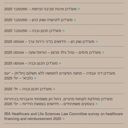
»
מעו”דכן איכות סביבה וקיימות – ספטמבר 2025
»
מעו”דכן ליטיגציה ושוק ההון – ספטמבר 2025
»
מעו”דכן תכנון ובניה – ספטמבר 2025
»
מעו”דכן שוק הון – חידושים בדיני ניירות ערך – אוגוסט 2025
»
מעו”דכן מיסים – נוהל גילוי מרצון – הוראת שעה – אוגוסט 2025
»
מעו”דכן תכנון ובניה – אוגוסט 2025
מעו”דכן דיני עבודה – מתווה הפיצויים לחופשה ללא תשלום (חל”ת) – “עם
»
כלביא” – יולי 2025
»
מעו”דכן תכנון ובניה – יולי 2025
מעו”דכן מחלקת לקוחות פרטיים, ניהול הון משפחתי והעברות בין-דוריות
»
בעסקים משפחתיים – חידושים בצוואות הדדיות – יולי 2025
IBA Healthcare and Life Sciences Law Committee survey on healthcare
»
financing and reimbursement 2025