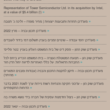
Representation of Tower Semiconductor Ltd. in its acquisition by Intel,
»
at a value of $5.4 billion (!)
»
מעו”דכן תחרות ותובענות ייצוגיות | מחיר מופרז – זליכה נ’ תנובה
»
מעו”דכן תכנון ובניה – מרץ 2022
»
מעו”דכן יחסי עבודה – שינויים זמניים בעניין תשלום דמי בידוד לעובדים
»
‘מעו”דכן שוק ההון – פסק דינו של בית המשפט העליון בעניין ‘בטר פלייס
מעו”דכן שוק הון – תנועת המטוטלת נעצרה – בית המשפט הכריע ביחס לכל
»
החברות הדואליות: על כללי האחריות לדיווח יחול הדין הזר
מעו”דכן תכנון ובניה – תיקון לתקנות התכנון והבניה (עבודות ומבנים הפטורים
»
מהיתר)
מעו”דכן שוק הון – עדכוני חקיקה והנחיות רשות ניירות ערך לשנת 2021 בדבר
»
הדוחות התקופתיים
»
מעו”דכן שוק הון – ניצול הזדמנות עסקית של חברה בידי נושא משרה בה
»
מעו”דכן תכנון ובניה – ינואר 2022