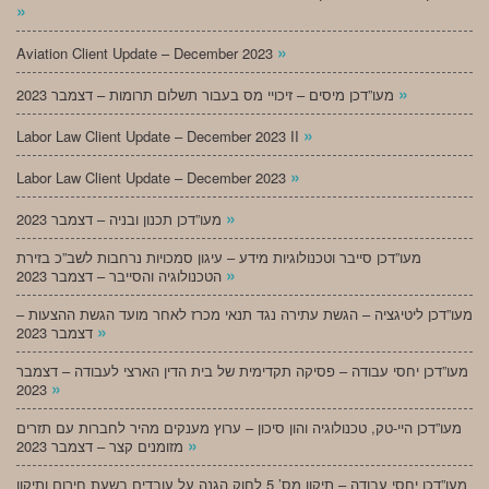
»
»
Aviation Client Update – December 2023
»
מעו”דכן מיסים – זיכויי מס בעבור תשלום תרומות – דצמבר 2023
»
Labor Law Client Update – December 2023 II
»
Labor Law Client Update – December 2023
»
מעו”דכן תכנון ובניה – דצמבר 2023
מעו”דכן סייבר וטכנולוגיות מידע – עיגון סמכויות נרחבות לשב”כ בזירת
»
הטכנולוגיה והסייבר – דצמבר 2023
מעו”דכן ליטיגציה – הגשת עתירה נגד תנאי מכרז לאחר מועד הגשת ההצעות –
»
דצמבר 2023
מעו”דכן יחסי עבודה – פסיקה תקדימית של בית הדין הארצי לעבודה – דצמבר
»
2023
מעו”דכן היי-טק, טכנולוגיה והון סיכון – ערוץ מענקים מהיר לחברות עם תזרים
»
מזומנים קצר – דצמבר 2023
מעו”דכן יחסי עבודה – תיקון מס’ 5 לחוק הגנה על עובדים בשעת חירום ותיקון