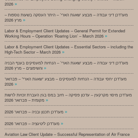
»
2026
מעו”דכן דיני עבודה – מבצע ‘שאגת הארי’ – היתר העסקה בשעות נוספות –
»
מרץ 2026
Labor & Employment Client Updates – General Permit for Extended
»
Working Hours – Operation ‘Roaring Lion’ – March 2026
Labor & Employment Client Updates – Essential Sectors – including the
»
High-Tech Sector – March 2026
מעו”דכן דיני עבודה – מבצע ‘שאגת הארי’ – הנחיות למעסיקים בענף הבניה
»
והשיפוצים – מרץ 2026
מעו”דכן יחסי עבודה – הנחיות למעסיקים – מבצע “שאגת הארי” – פברואר
»
2026
מעו”דכן מיסוי מקרקעין – עדכון פסיקה – חיוב במס בגין העברת זכויות לרשות
»
מקומית – פברואר 2026
»
מעו”דכן תכנון ובניה – פברואר 2026
»
מעו”דכן ליטיגציה – פברואר 2026
Aviation Law Client Update – Successful Representation of Air France