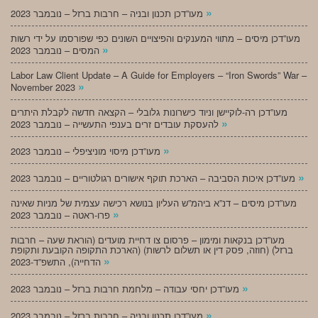
»
מעו”דכן תכנון ובניה – חרבות ברזל – נובמבר 2023
מעו”דכן מיסים – מתווי המענקים והפיצויים השונים כפי שפורסמו על ידי רשות
»
המסים – נובמבר 2023
Labor Law Client Update – A Guide for Employers – “Iron Swords” War –
»
November 2023
מעו”דכן רה-לוקיישן וניוד כישרונות גלובלי – הקצאה חדשה לקבלת היתרים
»
להעסקת עובדים זרים בענפי התעשייה – נובמבר 2023
»
מעו”דכן מיסוי מוניציפלי – נובמבר 2023
»
מעו”דכן איכות הסביבה – הארכת תוקף אישורים רגולטוריים – נובמבר 2023
מעו”דכן מיסים – דנ”א ביהמ”ש העליון בנושא רכישה עצמית של מניות שאינה
»
פרו-ראטה – נובמבר 2023
מעו”דכן בנקאות ומימון – פרסום צו דחיית מועדים (הוראת שעה – חרבות
ברזל) (חוזה, פסק דין או תשלום לרשות) (הארכת התקופה הקובעת ותקופת
»
הדחייה), התשפ”ד-2023
»
מעו”דכן יחסי עבודה – מלחמת חרבות ברזל – נובמבר 2023
»
מעו”דכן תכנון ובניה – חרבות ברזל – נובמבר 2023