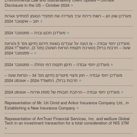
»
Disclosure in the US – October 2024
מעו”דכן שוק הון – רשות ניירות ערך מגדירה את תפקידי הנאמן למחזיקי אגרות
»
חוב – אוקטובר 2024
»
מעו”דכן תכנון ובניה – ספטמבר 2024
מעו”דכן יחסי עבודה – צו הגנה על עובדים בשעת חירום (תיקון מס’ 5 והוראת
שעה – חרבות ברזל) (הארכת תקופת הוראת השעה) (מס’ 3), התשפ״ד-2024
»
– ספטמבר 2024
»
מעו”דכן יחסי עבודה – תיקון תקנות דמי מחלה – ספטמבר 2024
מעו”דכן יחסי עבודה – חוק פיצויי פיטורים (תיקון מס’ 34 – הוראת שעה –
»
חרבות ברזל), התשפ”ד-2024 – אוגוסט 2024
»
מעו”דכן יחסי עבודה – הרחבת חובותיו של מזמין שירות – אוגוסט 2024
Representation of Mr. Uri Omid and Ankor Insurance Company Ltd., in
»
Establishing a New Insurance Company
Representation of AmTrust Financial Services, Inc. and weSure Global
Tech in an investment transaction for a total consideration of NIS 37M
»