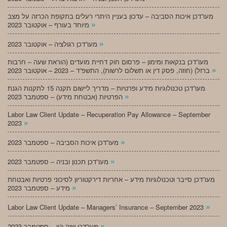
מעו”דכן איכות הסביבה – עדכון בעניין היתרי רעלים בתקופת הכרזה על מצב
»
מיוחד בעורף – אוקטובר 2023
»
מעו”דכן רגולציה – אוקטובר 2023
מעו”דכן בנקאות ומימון – פרסום חוק דחיית מועדים (הוראת שעה – חרבות
»
ברזל) (חוזה, פסק דין או תשלום לרשות), התשפ”ד – 2023 – אוקטובר 2023
מעו”דכן טכנולוגיות מידע ופרטיות – מדריך ליישום תקנה 15 לתקנות הגנת
»
הפרטיות (אבטחת מידע) – ספטמבר 2023
Labor Law Client Update – Recuperation Pay Allowance – September
»
2023
»
מעו”דכן איכות הסביבה – ספטמבר 2023
»
מעו”דכן תכנון ובניה – ספטמבר 2023
מעו”דכן סייבר וטכנולוגיות מידע – אחריות דירקטוריון לסיכוני פרטיות ואבטחת
»
מידע – ספטמבר 2023
»
Labor Law Client Update – Managers’ Insurance – September 2023
»
מעו”דכן שוק הון – ספטמבר 2023