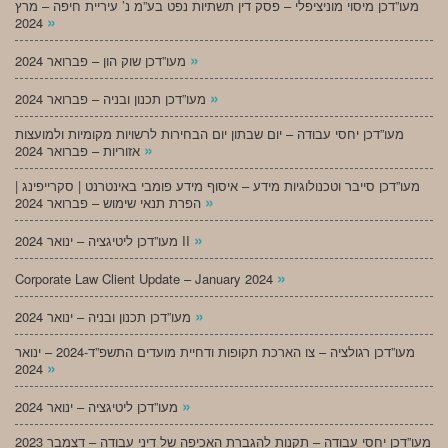
מעו”דכן מיסוי מוניציפלי – פסק דין תשתיות נפט בע”מ נ’ עיריית חיפה – מרץ
»
2024
»
מעו”דכן שוק הון – פברואר 2024
»
מעו”דכן תכנון ובניה – פברואר 2024
מעו”דכן יחסי עבודה – יום שבתון יום הבחירות לרשויות מקומיות ולמועצות
»
אזוריות – פברואר 2024
מעו”דכן סייבר וטכנולוגיות מידע – איסוף מידע פומבי באינטרנט | סקרייפינג |
»
הפרת תנאי שימוש – פברואר 2024
»
מעו”דכן ליטיגציה – ינואר 2024 II
»
Corporate Law Client Update – January 2024
»
מעו”דכן תכנון ובניה – ינואר 2024
מעו”דכן רגולציה – צו הארכת תקופות ודחיית מועדים התשפ”ד-2024 – ינואר
»
2024
»
מעו”דכן ליטיגציה – ינואר 2024
מעו”דכן יחסי עבודה – תקנות להגברת האכיפה של דיני עבודה – דצמבר 2023