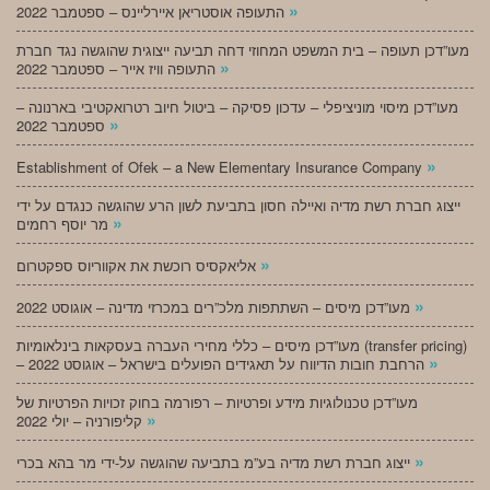
»
התעופה אוסטריאן איירליינס – ספטמבר 2022
מעו”דכן תעופה – בית המשפט המחוזי דחה תביעה ייצוגית שהוגשה נגד חברת
»
התעופה וויז אייר – ספטמבר 2022
מעו”דכן מיסוי מוניציפלי – עדכון פסיקה – ביטול חיוב רטרואקטיבי בארנונה –
»
ספטמבר 2022
»
Establishment of Ofek – a New Elementary Insurance Company
ייצוג חברת רשת מדיה ואיילה חסון בתביעת לשון הרע שהוגשה כנגדם על ידי
»
מר יוסף רחמים
»
אליאקסיס רוכשת את אקווריוס ספקטרום
»
מעו”דכן מיסים – השתתפות מלכ”רים במכרזי מדינה – אוגוסט 2022
מעו”דכן מיסים – כללי מחירי העברה בעסקאות בינלאומיות (transfer pricing)
»
– הרחבת חובות הדיווח על תאגידים הפועלים בישראל – אוגוסט 2022
מעו”דכן טכנולוגיות מידע ופרטיות – רפורמה בחוק זכויות הפרטיות של
»
קליפורניה – יולי 2022
»
ייצוג חברת רשת מדיה בע”מ בתביעה שהוגשה על-ידי מר בהא בכרי