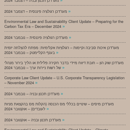
מעו”דכן תכנון ובניה – דצמבר 2024
»
מעו”דכן רגולציה פיננסית – דצמבר 2024
Environmental Law and Sustainability Client Update – Preparing for the
»
Carbon Tax Era – December 2024
»
מעו”דכן רגולציה פיננסית – נובמבר 2024
מעו”דכן איכות סביבה וקיימות – רגולציות אקלימיות: מפתח להצלחה יזמית
»
בענף הקליימטק – נובמבר 2024
מעו”דכן שוק הון – חובת דיווח מיידי בדבר חקירה פלילית או הליך בירור מנהלי
»
של רשות ניירות ערך – נובמבר 2024
Corporate Law Client Update – U.S. Corporate Transparency Legislation
»
– November 2024
»
מעו”דכן תכנון ובניה – נובמבר 2024
מעו”דכן מיסים – שינויים בכללי מס הכנסה (הקלות מס בהקצאת מניות
»
לעובדים) – אוקטובר 2024
»
מעו”דכן תכנון ובניה – אוקטובר 2024
Environmental Law and Sustainability Client Update – Climate