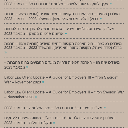
»
עקיף לחוק הביטוח הלאומי – מלחמת “חרבות ברזל” – דצמבר 2023
מעו”דכן מיסים – חוק הארכת תקופות ודחיית מועדים (הוראת שעה – חרבות
»
ברזל) (הליכי מס ומענקי סיוע), התשפ”ד-2023 – דצמבר 2023
מעו”דכן סייבר וטכנולוגיות מידע – סמכות חדשה למערך הסייבר להנחות
»
ארגונים פרטיים במשק – נובמבר 2023
מעו”דכן רגולציה – חוק הארכת תקופות ודחיית מועדים (הוראת שעה – חרבות
ברזל) (סדרי מינהל, תקופות כהונה ותאגידים), התשפ”ד-2023 – נובמבר 2023
»
מעו”דכן שוק הון – הארכת תקופות ודחיית מועדים הקבועים בחוק החברות –
»
נובמבר 2023
Labor Law Client Update – A Guide for Employers III – “Iron Swords”
»
War – November 2023
Labor Law Client Update – A Guide for Employers II – “Iron Swords” War
»
– November 2023
»
מעו”דכן מיסים – “חרבות ברזל” – נזקי המלחמה – נובמבר 2023
מעו”דכן יחסי עבודה – מלחמת “חרבות ברזל” – מתווה הפיצויים לעסקים
»
והקלות בחל”ת – נובמבר 2023