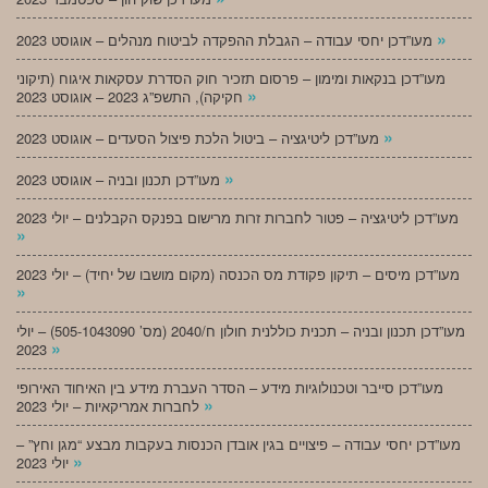
»
מעו”דכן יחסי עבודה – הגבלת ההפקדה לביטוח מנהלים – אוגוסט 2023
מעו”דכן בנקאות ומימון – פרסום תזכיר חוק הסדרת עסקאות איגוח (תיקוני
»
חקיקה), התשפ”ג 2023 – אוגוסט 2023
»
מעו”דכן ליטיגציה – ביטול הלכת פיצול הסעדים – אוגוסט 2023
»
מעו”דכן תכנון ובניה – אוגוסט 2023
מעו”דכן ליטיגציה – פטור לחברות זרות מרישום בפנקס הקבלנים – יולי 2023
»
מעו”דכן מיסים – תיקון פקודת מס הכנסה (מקום מושבו של יחיד) – יולי 2023
»
מעו”דכן תכנון ובניה – תכנית כוללנית חולון ח/2040 (מס’ 505-1043090) – יולי
»
2023
מעו”דכן סייבר וטכנולוגיות מידע – הסדר העברת מידע בין האיחוד האירופי
»
לחברות אמריקאיות – יולי 2023
מעו”דכן יחסי עבודה – פיצויים בגין אובדן הכנסות בעקבות מבצע “מגן וחץ” –
»
יולי 2023