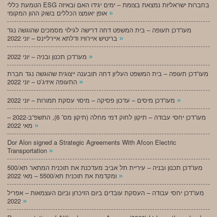
הטמעת כללי ESG בחברות ישראליות נמצאת בצומת – ימים יגידו האם ובאיזה
»
אופן יאומצו הכללים בשוק ההון המקומי
מעו”דכן תעופה – בית המשפט דחה דרישה לגילוי מסמכים שהוגשה נגד
»
בריטיש איירוויז ודלתא איירליינס – יוני 2022
»
מעו”דכן תכנון ובניה – יוני 2022
מעו”דכן תעופה – בית המשפט העליון דחה תובענה ייצוגית שהוגשה נגד חברת
»
התעופה איזיג’ט – יוני 2022
»
מעו”דכן מיסים – עדכון פסיקה – מיסוי עסקת תמורות – יוני 2022
מעו”דכן יחסי עבודה – תיקון לחוק דמי מחלה (תיקון מס’ 6), התשפ”ב-2022 –
»
מאי 2022
Dor Alon signed a Strategic Agreements With Afcon Electric
»
Transportation
מעו”דכן תכנון ובניה – עיריית תל אביב מעדכנת את תוכנית המתאר תא/500
»
ומקדמת את תוכנית תא/5500 – מאי 2022
מעו”דכן יחסי עבודה – העסקת עובדים ביום הזיכרון וביום העצמאות – אפריל
»
2022