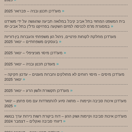
»
מעו”דכן תכנון ובניה – פברואר 2025
בית המשפט המחוזי בתל אביב קיבל במלואה תביעה שהוגשה על ידי משרדנו
»
במסגרת מו”מ לכניסה למיזם השקעה בפרויקט נדל”ן בתל אביב-יפו
מעו”דכן מחלקת לקוחות פרטיים, ניהול הון משפחתי והעברות בין-דוריות
»
בעסקים משפחתיים – ינואר 2025
»
מעו”דכן מיסוי מוניציפלי – ינואר 2025
»
מעודכן תכנון ובניה – ינואר 2025
מעו”דכן מיסים – מיסוי רווחים לא מחולקים וחברות מעטים – עדכון חקיקה –
»
ינואר 2025
»
מעו”דכן תקשורת ולשון הרע – ינואר 2025
מעו”דכן איכות סביבה וקיימות – מתווה סיוע להתמודדות עם מס פחמן – ינואר
»
2025
מעו”דכן איכות סביבה וקיימות ושוק ההון – דוח ביקורת רשות ניירות ערך בנושא
»
דיווחי סביבה ואקלים – דצמבר 2024
»