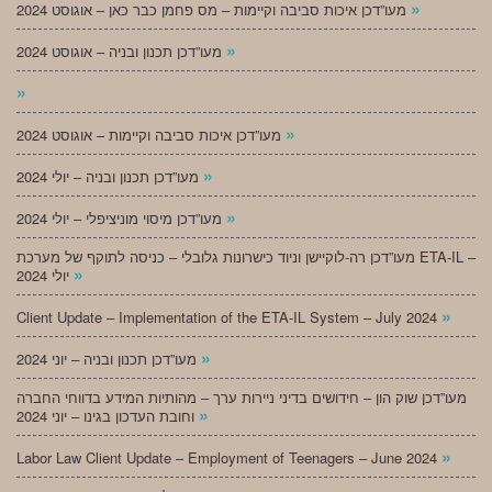
»
מעו”דכן איכות סביבה וקיימות – מס פחמן כבר כאן – אוגוסט 2024
»
מעו”דכן תכנון ובניה – אוגוסט 2024
»
»
מעו”דכן איכות סביבה וקיימות – אוגוסט 2024
»
מעו”דכן תכנון ובניה – יולי 2024
»
מעו”דכן מיסוי מוניציפלי – יולי 2024
מעו”דכן רה-לוקיישן וניוד כישרונות גלובלי – כניסה לתוקף של מערכת ETA-IL –
»
יולי 2024
»
Client Update – Implementation of the ETA-IL System – July 2024
»
מעו”דכן תכנון ובניה – יוני 2024
מעו”דכן שוק הון – חידושים בדיני ניירות ערך – מהותיות המידע בדווחי החברה
»
וחובת העדכון בגינו – יוני 2024
»
Labor Law Client Update – Employment of Teenagers – June 2024