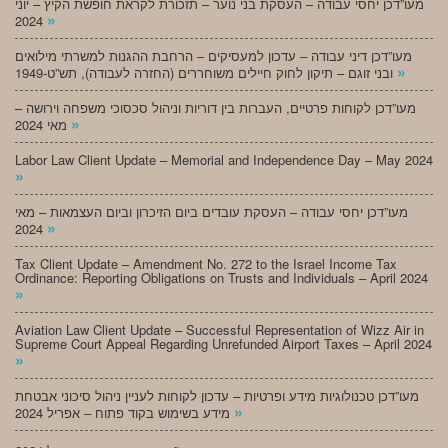
מעו”דכן יחסי עבודה – העסקת בני נוער – תזכורת לקראת חופשת הקיץ – יוני
»
2024
מעו”דכן דיני עבודה – עדכון למעסיקים – הרחבת ההגנות למשרתי מילואים
»
ובני זוגם – תיקון לחוק חיילים משוחררים (החזרה לעבודה), תש”ט-1949
מעו”דכן לקוחות פרטיים, העברות בין דוריות וניהול סכסוכי משפחה וירושה –
»
מאי 2024
Labor Law Client Update – Memorial and Independence Day – May 2024
»
מעו”דכן יחסי עבודה – העסקת עובדים ביום הזיכרון וביום העצמאות – מאי
»
2024
Tax Client Update – Amendment No. 272 to the Israel Income Tax
Ordinance: Reporting Obligations on Trusts and Individuals – April 2024
»
Aviation Law Client Update – Successful Representation of Wizz Air in
Supreme Court Appeal Regarding Unrefunded Airport Taxes – April 2024
»
מעו”דכן טכנולוגיות מידע ופרטיות – עדכון לקוחות לעניין ניהול סיכוני אבטחת
»
מידע בשימוש בקוד פתוח – אפריל 2024