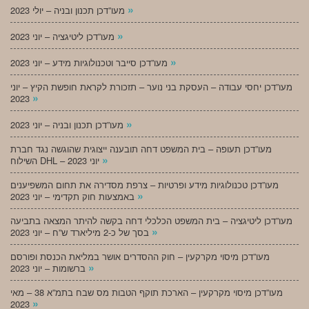
»
מעו”דכן תכנון ובניה – יולי 2023
»
מעו”דכן ליטיגציה – יוני 2023
»
מעו”דכן סייבר וטכנולוגיות מידע – יוני 2023
מעו”דכן יחסי עבודה – העסקת בני נוער – תזכורת לקראת חופשת הקיץ – יוני
»
2023
»
מעו”דכן תכנון ובניה – יוני 2023
מעו”דכן תעופה – בית המשפט דחה תובענה ייצוגית שהוגשה נגד חברת
»
השילוח DHL – יוני 2023
מעו”דכן טכנולוגיות מידע ופרטיות – צרפת מסדירה את תחום המשפיענים
»
באמצעות חוק תקדימי – יוני 2023
מעו”דכן ליטיגציה – בית המשפט הכלכלי דחה בקשה להיתר המצאה בתביעה
»
בסך של כ-2 מיליארד ש”ח – יוני 2023
מעו”דכן מיסוי מקרקעין – חוק ההסדרים אושר במליאת הכנסת ופורסם
»
ברשומות – יוני 2023
מעו”דכן מיסוי מקרקעין – הארכת תוקף הטבות מס שבח בתמ”א 38 – מאי
»
2023