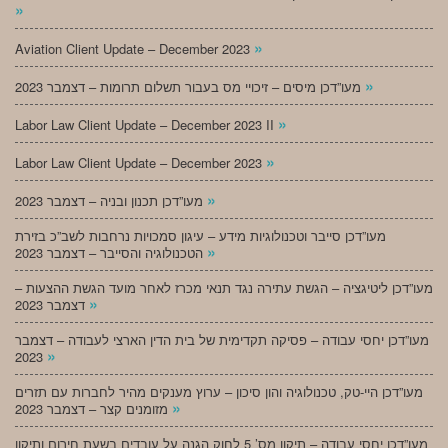
»
»
Aviation Client Update – December 2023
»
מעו”דכן מיסים – זיכויי מס בעבור תשלום תרומות – דצמבר 2023
»
Labor Law Client Update – December 2023 II
»
Labor Law Client Update – December 2023
»
מעו”דכן תכנון ובניה – דצמבר 2023
מעו”דכן סייבר וטכנולוגיות מידע – עיגון סמכויות נרחבות לשב”כ בזירת
»
הטכנולוגיה והסייבר – דצמבר 2023
מעו”דכן ליטיגציה – הגשת עתירה נגד תנאי מכרז לאחר מועד הגשת ההצעות –
»
דצמבר 2023
מעו”דכן יחסי עבודה – פסיקה תקדימית של בית הדין הארצי לעבודה – דצמבר
»
2023
מעו”דכן היי-טק, טכנולוגיה והון סיכון – ערוץ מענקים מהיר לחברות עם תזרים
»
מזומנים קצר – דצמבר 2023
מעו”דכן יחסי עבודה – תיקון מס’ 5 לחוק הגנה על עובדים בשעת חירום ותיקון