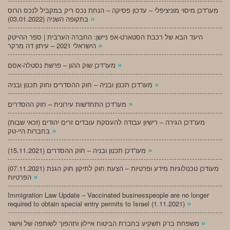
מעו”דכן מיסוי מוניציפלי – עדכון פסיקה – הנחת נכס ריק במקביל לנכס הרוס
»
בתקופה השניה (03.01.2022)
היעד הבא של רכבת הסטארט-אפ ניישן: החברה הערבית | ספר ההייטק
»
הישראלי 2021 – עיתון דה מרקר
»
מעו”דכן שוק ההון – פרשת נסטלה-אסם
»
מעו”דכן תכנון ובניה – חוק ההסדרים וחוק תכנון ובניה
»
מעו”דכן התחדשות עירונית – חוק ההסדרים
מעו”דכן הגירה – רישיון עבודה להעסקת עובדים זרים יהודים (זכאי שבות)
»
בחברות היי-טק
»
מעו”דכן תכנון ובניה – חוק ההסדרים (15.11.2021)
(07.11.2021) מעודכן טכנולוגיות מידע ופרטיות – הצעת חוק לתיקון חוק הגנת
»
הפרטיות
Immigration Law Update – Vaccinated businesspeople are no longer
»
required to obtain special entry permits to Israel (1.11.2021)
»
משפחת ברק תשקיע בחברת הביטוח איילון ותהפוך לשותפה של ווישור