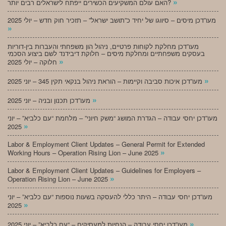
»
האם עולם המשקיעים הכשירים ייפתח לישראלים רבים יותר?
מעו”דכן מיסים – סיווגו של יחיד כ”תושב ישראל” – תזכיר חוק חדש – יולי 2025
»
מעו”דכן מחלקת לקוחות פרטיים, ניהול הון משפחתי והעברות בין-דוריות
בעסקים משפחתיים ומחלקת מיסים – חלוקת דיבידנד לשם ביצוע הסכמי
»
חלוקה – יולי 2025
»
מעו”דכן איכות סביבה וקיימות – הוראת ניהול בנקאי תקין 345 – יוני 2025
»
מעו”דכן תכנון ובניה – יוני 2025
מעו”דכן יחסי עבודה – הגדרת המושג “משק חיוני” – מלחמת “עם כלביא” – יוני
»
2025
Labor & Employment Client Updates – General Permit for Extended
»
Working Hours – Operation Rising Lion – June 2025
Labor & Employment Client Updates – Guidelines for Employers –
»
Operation Rising Lion – June 2025
מעו”דכן יחסי עבודה – היתר כללי להעסקה בשעות נוספות “עם כלביא” – יוני
»
2025
»
מעו”דכן יחסי עבודה – הנחיות למעסיקים – “עם כלביא” – יוני 2025