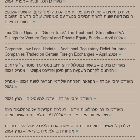
»
מעו”דכן תכנון ובניה – אפריל 2024
;מעו”דכן מיסים – חוק לתיקון פקודת מס הכנסה (מס’ 272), התשפ”ד-2024:
חובות דיווח שונות לרשות המיסים בקשר עם נאמנויות, עולים חדשים ותושבים
»
חוזרים ותיקים –
Tax Client Update – “Green Track” Tax Treatment: Streamlined VAT
»
Rulings for Venture Capital and Private Equity Funds – April 2024
Corporate Law Legal Update – Additional Regulatory Relief for Israeli
»
Companies Traded on Certain Foreign Exchanges – April 2024
מעו”דכן מיסים – בקשה במסלול ירוק: חיוב במס ערך מוסף של שירותים
»
הניתנים לקרנות השקעה בהון סיכון ופרייבט אקוויטי – אפריל 2024
מעו”דכן יחסי עבודה – הקפאה והפחתה של דמי הבראה לשנת 2024 – אפריל
»
2024
»
מעו”דכן יחסי עבודה – עדכון למעסיקים – מרץ 2024
מעו”דכן סייבר וטכנולוגיות מידע – רגולציה תקדימית על טכנולוגיות בינה
»
מלאכותית: אושר חוק ה – AI של האיחוד האירופי – מרץ 2024
מעו”דכן ליטיגציה – חוק בוררות חדש משנה את הכללים לניהול הליכי בוררות
»
מסחרית בין-לאומית בישראל – מרץ 2024