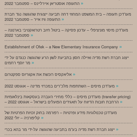
»
התעופה אוסטריאן איירליינס – ספטמבר 2022
מעו”דכן תעופה – בית המשפט המחוזי דחה תביעה ייצוגית שהוגשה נגד חברת
»
התעופה וויז אייר – ספטמבר 2022
מעו”דכן מיסוי מוניציפלי – עדכון פסיקה – ביטול חיוב רטרואקטיבי בארנונה –
»
ספטמבר 2022
»
Establishment of Ofek – a New Elementary Insurance Company
ייצוג חברת רשת מדיה ואיילה חסון בתביעת לשון הרע שהוגשה כנגדם על ידי
»
מר יוסף רחמים
»
אליאקסיס רוכשת את אקווריוס ספקטרום
»
מעו”דכן מיסים – השתתפות מלכ”רים במכרזי מדינה – אוגוסט 2022
מעו”דכן מיסים – כללי מחירי העברה בעסקאות בינלאומיות (transfer pricing)
»
– הרחבת חובות הדיווח על תאגידים הפועלים בישראל – אוגוסט 2022
מעו”דכן טכנולוגיות מידע ופרטיות – רפורמה בחוק זכויות הפרטיות של
»
קליפורניה – יולי 2022
»
ייצוג חברת רשת מדיה בע”מ בתביעה שהוגשה על-ידי מר בהא בכרי