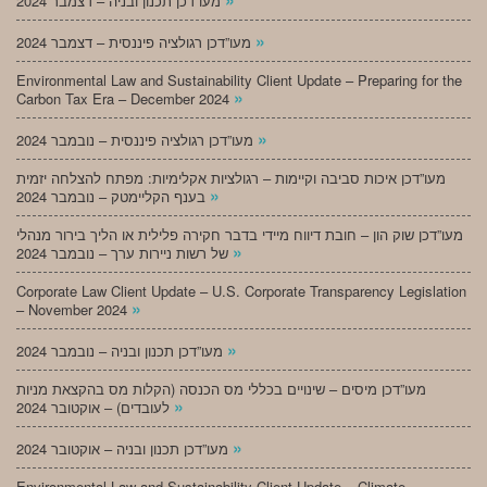
מעו”דכן תכנון ובניה – דצמבר 2024
»
מעו”דכן רגולציה פיננסית – דצמבר 2024
Environmental Law and Sustainability Client Update – Preparing for the
»
Carbon Tax Era – December 2024
»
מעו”דכן רגולציה פיננסית – נובמבר 2024
מעו”דכן איכות סביבה וקיימות – רגולציות אקלימיות: מפתח להצלחה יזמית
»
בענף הקליימטק – נובמבר 2024
מעו”דכן שוק הון – חובת דיווח מיידי בדבר חקירה פלילית או הליך בירור מנהלי
»
של רשות ניירות ערך – נובמבר 2024
Corporate Law Client Update – U.S. Corporate Transparency Legislation
»
– November 2024
»
מעו”דכן תכנון ובניה – נובמבר 2024
מעו”דכן מיסים – שינויים בכללי מס הכנסה (הקלות מס בהקצאת מניות
»
לעובדים) – אוקטובר 2024
»
מעו”דכן תכנון ובניה – אוקטובר 2024
Environmental Law and Sustainability Client Update – Climate