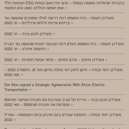
הטמעת כללי ESG בחברות ישראליות נמצאת בצומת – ימים יגידו האם ובאיזה
»
אופן יאומצו הכללים בשוק ההון המקומי
מעו”דכן תעופה – בית המשפט דחה דרישה לגילוי מסמכים שהוגשה נגד
»
בריטיש איירוויז ודלתא איירליינס – יוני 2022
»
מעו”דכן תכנון ובניה – יוני 2022
מעו”דכן תעופה – בית המשפט העליון דחה תובענה ייצוגית שהוגשה נגד חברת
»
התעופה איזיג’ט – יוני 2022
»
מעו”דכן מיסים – עדכון פסיקה – מיסוי עסקת תמורות – יוני 2022
מעו”דכן יחסי עבודה – תיקון לחוק דמי מחלה (תיקון מס’ 6), התשפ”ב-2022 –
»
מאי 2022
Dor Alon signed a Strategic Agreements With Afcon Electric
»
Transportation
מעו”דכן תכנון ובניה – עיריית תל אביב מעדכנת את תוכנית המתאר תא/500
»
ומקדמת את תוכנית תא/5500 – מאי 2022
מעו”דכן יחסי עבודה – העסקת עובדים ביום הזיכרון וביום העצמאות – אפריל
»
2022