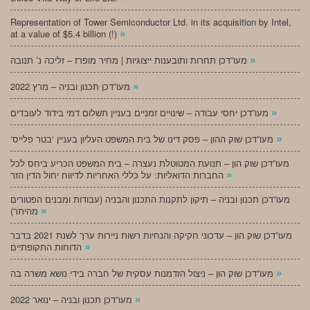
Representation of Tower Semiconductor Ltd. in its acquisition by Intel,
»
at a value of $5.4 billion (!)
»
מעו”דכן תחרות ותובענות ייצוגיות | מחיר מופרז – זליכה נ’ תנובה
»
מעו”דכן תכנון ובניה – מרץ 2022
»
מעו”דכן יחסי עבודה – שינויים זמניים בעניין תשלום דמי בידוד לעובדים
»
‘מעו”דכן שוק ההון – פסק דינו של בית המשפט העליון בעניין ‘בטר פלייס
מעו”דכן שוק הון – תנועת המטוטלת נעצרה – בית המשפט הכריע ביחס לכל
»
החברות הדואליות: על כללי האחריות לדיווח יחול הדין הזר
מעו”דכן תכנון ובניה – תיקון לתקנות התכנון והבניה (עבודות ומבנים הפטורים
»
מהיתר)
מעו”דכן שוק הון – עדכוני חקיקה והנחיות רשות ניירות ערך לשנת 2021 בדבר
»
הדוחות התקופתיים
»
מעו”דכן שוק הון – ניצול הזדמנות עסקית של חברה בידי נושא משרה בה
»
מעו”דכן תכנון ובניה – ינואר 2022