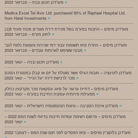
»
מעו”דכן תכנון ובניה – פברואר 2023
Medica Excel Tel Aviv Ltd. purchased 50% of Raphael Hospital Ltd.
»
from Harel Investments
מעו”דכן מיסים – החבות במע”מ בשל מכירת דירת מגורים מכוח סעיף 5(ב)
»
לחוק מע”מ – פברואר 2023
מעו”דכן מיסים – התרת קיזוז תשומות עבור דמי שכירות והוצאות נלוות לגבי
»
מבנה ששימש לארוחות עובדים – פברואר 2023
»
מעו”דכן תכנון ובניה – ינואר 2023
מעו”דכן ליטיגציה – חובות הגילוי אשר מוטלת על יזם או קבלן במסגרת הסכם
»
מכר לרכישת דירה “על הנייר” – ינואר 2023
מעו”דכן מיסים – דחיית ערעור על סיווג עסקאות מכר מקרקעין כחלק
»
מפעילות פירותית-עסקית החייבת במע”מ – ינואר 2023
»
מעו”דכן איכות הסביבה – טיוטת הטקסונומיה הישראלית – ינואר 2023
מעו”דכן מיסים – פרסום רשימת עמדות חייבות בדיווח לשנת המס 2022 –
»
ינואר 2023
מעו”דכן בלוקצ’יין ומיסים – קיזוז הפסדים לפני תום שנת המס – דצמבר 2022
»