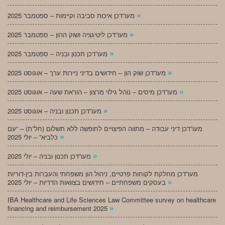
»
מעו”דכן איכות סביבה וקיימות – ספטמבר 2025
»
מעו”דכן ליטיגציה ושוק ההון – ספטמבר 2025
»
מעו”דכן תכנון ובניה – ספטמבר 2025
»
מעו”דכן שוק הון – חידושים בדיני ניירות ערך – אוגוסט 2025
»
מעו”דכן מיסים – נוהל גילוי מרצון – הוראת שעה – אוגוסט 2025
»
מעו”דכן תכנון ובניה – אוגוסט 2025
מעו”דכן דיני עבודה – מתווה הפיצויים לחופשה ללא תשלום (חל”ת) – “עם
»
כלביא” – יולי 2025
»
מעו”דכן תכנון ובניה – יולי 2025
מעו”דכן מחלקת לקוחות פרטיים, ניהול הון משפחתי והעברות בין-דוריות
»
בעסקים משפחתיים – חידושים בצוואות הדדיות – יולי 2025
IBA Healthcare and Life Sciences Law Committee survey on healthcare
»
financing and reimbursement 2025