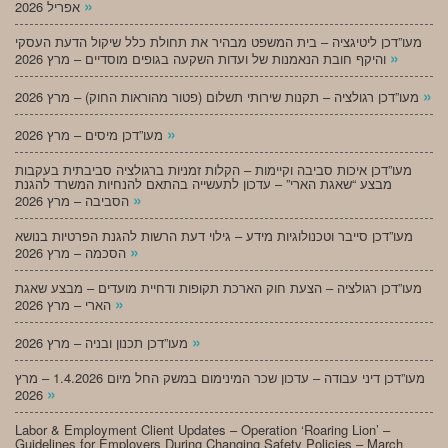
»
אפריל 2026
מעו”דכן ליטיגציה – בית המשפט מבהיר את תחולת כלל שיקול הדעת העסקי
»
והיקף חובת הנאמנות של ועדות השקעה בגופים מוסדיים – מרץ 2026
»
מעו”דכן רגולציה – תקנות שירותי תשלום (פטור מהוראות החוק) – מרץ 2026
»
מעו”דכן מיסים – מרץ 2026
מעו”דכן איכות סביבה וקיימות – הקלות זמניות ברגולציה סביבתית בעקבות
מבצע “שאגת הארי” – עדכון לתעשייה בהתאם להנחיות המשרד להגנת
»
הסביבה – מרץ 2026
מעו”דכן סייבר וטכנולוגיות מידע – גילוי דעת הרשות להגנת הפרטיות בנושא
»
הסכמה – מרץ 2026
מעו”דכן רגולציה – הצעת חוק הארכת תקופות ודחיית מועדים – מבצע שאגת
»
הארי – מרץ 2026
»
מעו”דכן תכנון ובניה – מרץ 2026
מעו”דכן דיני עבודה – עדכון שכר המינימום במשק החל מיום 1.4.2026 – מרץ
»
2026
Labor & Employment Client Updates – Operation ‘Roaring Lion’ –
Guidelines for Employers During Changing Safety Policies – March