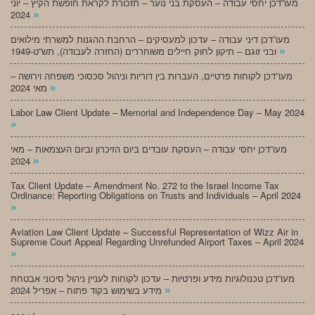
מעו”דכן יחסי עבודה – העסקת בני נוער – תזכורת לקראת חופשת הקיץ – יוני
»
2024
מעו”דכן דיני עבודה – עדכון למעסיקים – הרחבת ההגנות למשרתי מילואים
»
ובני זוגם – תיקון לחוק חיילים משוחררים (החזרה לעבודה), תש”ט-1949
מעו”דכן לקוחות פרטיים, העברות בין דוריות וניהול סכסוכי משפחה וירושה –
»
מאי 2024
Labor Law Client Update – Memorial and Independence Day – May 2024
»
מעו”דכן יחסי עבודה – העסקת עובדים ביום הזיכרון וביום העצמאות – מאי
»
2024
Tax Client Update – Amendment No. 272 to the Israel Income Tax
Ordinance: Reporting Obligations on Trusts and Individuals – April 2024
»
Aviation Law Client Update – Successful Representation of Wizz Air in
Supreme Court Appeal Regarding Unrefunded Airport Taxes – April 2024
»
מעו”דכן טכנולוגיות מידע ופרטיות – עדכון לקוחות לעניין ניהול סיכוני אבטחת
»
מידע בשימוש בקוד פתוח – אפריל 2024