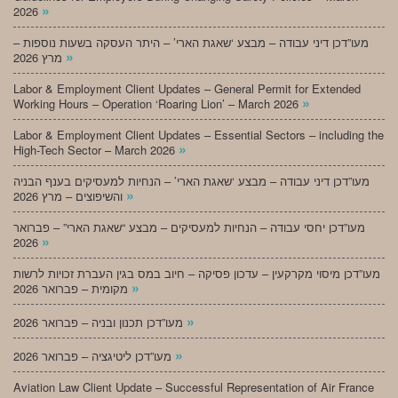
»
2026
מעו”דכן דיני עבודה – מבצע ‘שאגת הארי’ – היתר העסקה בשעות נוספות –
»
מרץ 2026
Labor & Employment Client Updates – General Permit for Extended
»
Working Hours – Operation ‘Roaring Lion’ – March 2026
Labor & Employment Client Updates – Essential Sectors – including the
»
High-Tech Sector – March 2026
מעו”דכן דיני עבודה – מבצע ‘שאגת הארי’ – הנחיות למעסיקים בענף הבניה
»
והשיפוצים – מרץ 2026
מעו”דכן יחסי עבודה – הנחיות למעסיקים – מבצע “שאגת הארי” – פברואר
»
2026
מעו”דכן מיסוי מקרקעין – עדכון פסיקה – חיוב במס בגין העברת זכויות לרשות
»
מקומית – פברואר 2026
»
מעו”דכן תכנון ובניה – פברואר 2026
»
מעו”דכן ליטיגציה – פברואר 2026
Aviation Law Client Update – Successful Representation of Air France