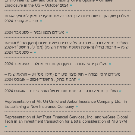
»
Disclosure in the US – October 2024
מעו”דכן שוק הון – רשות ניירות ערך מגדירה את תפקידי הנאמן למחזיקי אגרות
»
חוב – אוקטובר 2024
»
מעו”דכן תכנון ובניה – ספטמבר 2024
מעו”דכן יחסי עבודה – צו הגנה על עובדים בשעת חירום (תיקון מס’ 5 והוראת
שעה – חרבות ברזל) (הארכת תקופת הוראת השעה) (מס’ 3), התשפ״ד-2024
»
– ספטמבר 2024
»
מעו”דכן יחסי עבודה – תיקון תקנות דמי מחלה – ספטמבר 2024
מעו”דכן יחסי עבודה – חוק פיצויי פיטורים (תיקון מס’ 34 – הוראת שעה –
»
חרבות ברזל), התשפ”ד-2024 – אוגוסט 2024
»
מעו”דכן יחסי עבודה – הרחבת חובותיו של מזמין שירות – אוגוסט 2024
Representation of Mr. Uri Omid and Ankor Insurance Company Ltd., in
»
Establishing a New Insurance Company
Representation of AmTrust Financial Services, Inc. and weSure Global
Tech in an investment transaction for a total consideration of NIS 37M
»