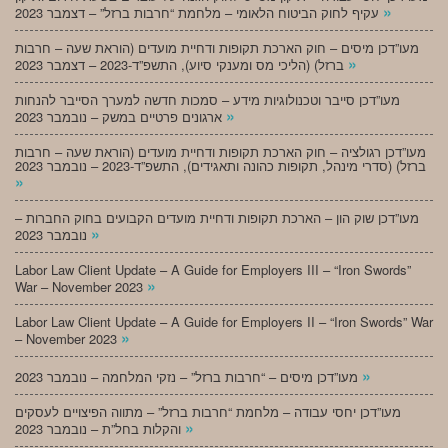
»
עקיף לחוק הביטוח הלאומי – מלחמת “חרבות ברזל” – דצמבר 2023
מעו”דכן מיסים – חוק הארכת תקופות ודחיית מועדים (הוראת שעה – חרבות
»
ברזל) (הליכי מס ומענקי סיוע), התשפ”ד-2023 – דצמבר 2023
מעו”דכן סייבר וטכנולוגיות מידע – סמכות חדשה למערך הסייבר להנחות
»
ארגונים פרטיים במשק – נובמבר 2023
מעו”דכן רגולציה – חוק הארכת תקופות ודחיית מועדים (הוראת שעה – חרבות
ברזל) (סדרי מינהל, תקופות כהונה ותאגידים), התשפ”ד-2023 – נובמבר 2023
»
מעו”דכן שוק הון – הארכת תקופות ודחיית מועדים הקבועים בחוק החברות –
»
נובמבר 2023
Labor Law Client Update – A Guide for Employers III – “Iron Swords”
»
War – November 2023
Labor Law Client Update – A Guide for Employers II – “Iron Swords” War
»
– November 2023
»
מעו”דכן מיסים – “חרבות ברזל” – נזקי המלחמה – נובמבר 2023
מעו”דכן יחסי עבודה – מלחמת “חרבות ברזל” – מתווה הפיצויים לעסקים
»
והקלות בחל”ת – נובמבר 2023