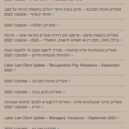
מעו”דכן איכות הסביבה – עדכון בעניין היתרי רעלים בתקופת הכרזה על מצב
»
מיוחד בעורף – אוקטובר 2023
»
מעו”דכן רגולציה – אוקטובר 2023
מעו”דכן בנקאות ומימון – פרסום חוק דחיית מועדים (הוראת שעה – חרבות
»
ברזל) (חוזה, פסק דין או תשלום לרשות), התשפ”ד – 2023 – אוקטובר 2023
מעו”דכן טכנולוגיות מידע ופרטיות – מדריך ליישום תקנה 15 לתקנות הגנת
»
הפרטיות (אבטחת מידע) – ספטמבר 2023
Labor Law Client Update – Recuperation Pay Allowance – September
»
2023
»
מעו”דכן איכות הסביבה – ספטמבר 2023
»
מעו”דכן תכנון ובניה – ספטמבר 2023
מעו”דכן סייבר וטכנולוגיות מידע – אחריות דירקטוריון לסיכוני פרטיות ואבטחת
»
מידע – ספטמבר 2023
»
Labor Law Client Update – Managers’ Insurance – September 2023
»
מעו”דכן שוק הון – ספטמבר 2023