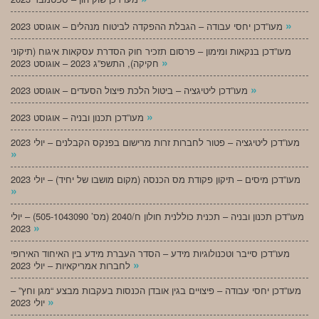
»
מעו”דכן יחסי עבודה – הגבלת ההפקדה לביטוח מנהלים – אוגוסט 2023
מעו”דכן בנקאות ומימון – פרסום תזכיר חוק הסדרת עסקאות איגוח (תיקוני
»
חקיקה), התשפ”ג 2023 – אוגוסט 2023
»
מעו”דכן ליטיגציה – ביטול הלכת פיצול הסעדים – אוגוסט 2023
»
מעו”דכן תכנון ובניה – אוגוסט 2023
מעו”דכן ליטיגציה – פטור לחברות זרות מרישום בפנקס הקבלנים – יולי 2023
»
מעו”דכן מיסים – תיקון פקודת מס הכנסה (מקום מושבו של יחיד) – יולי 2023
»
מעו”דכן תכנון ובניה – תכנית כוללנית חולון ח/2040 (מס’ 505-1043090) – יולי
»
2023
מעו”דכן סייבר וטכנולוגיות מידע – הסדר העברת מידע בין האיחוד האירופי
»
לחברות אמריקאיות – יולי 2023
מעו”דכן יחסי עבודה – פיצויים בגין אובדן הכנסות בעקבות מבצע “מגן וחץ” –
»
יולי 2023