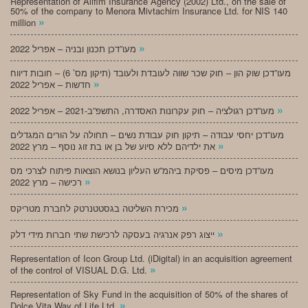
Representation of Alifim Insurance Agency (2002) Ltd., on the sale of
50% of the company to Menora Mivtachim Insurance Ltd. for NIS 140
»
million
»
מעו”דכן תכנון ובניה – אפריל 2022
מעו”דכן שוק הון – חוק שכר שווה לעובדת ולעובד (תיקון מס’ 6) – חובות דיווח
»
חדשות – אפריל 2022
»
מעו”דכן רגולציה – חוק עקרונות האסדרה, התשפ”ב-2021 – אפריל 2022
מעו”דכן יחסי עבודה – תיקון חוק עבודת נשים – תחולה על הורים המגדלים
»
את ילדיהם ללא סיוע של בן או בת זוג נוסף – מרץ 2022
מעו”דכן מיסים – פסיקת ביהמ”ש העליון בנושא הוצאות פיתוח לצרכי מס
»
רכישה – מרץ 2022
»
מכירת השליטה בגסטטנרטק לחברת מטריקס
»
ייצוג רפק אנרגיה בעסקה לרכישת שתי חברות מידי דלק
Representation of Icon Group Ltd. (iDigital) in an acquisition agreement
»
of the control of VISUAL D.G. Ltd.
Representation of Sky Fund in the acquisition of 50% of the shares of
»
Dolce Vita Way of Life Ltd.