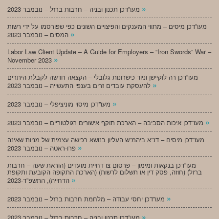
»
מעו”דכן תכנון ובניה – חרבות ברזל – נובמבר 2023
מעו”דכן מיסים – מתווי המענקים והפיצויים השונים כפי שפורסמו על ידי רשות
»
המסים – נובמבר 2023
Labor Law Client Update – A Guide for Employers – “Iron Swords” War –
»
November 2023
מעו”דכן רה-לוקיישן וניוד כישרונות גלובלי – הקצאה חדשה לקבלת היתרים
»
להעסקת עובדים זרים בענפי התעשייה – נובמבר 2023
»
מעו”דכן מיסוי מוניציפלי – נובמבר 2023
»
מעו”דכן איכות הסביבה – הארכת תוקף אישורים רגולטוריים – נובמבר 2023
מעו”דכן מיסים – דנ”א ביהמ”ש העליון בנושא רכישה עצמית של מניות שאינה
»
פרו-ראטה – נובמבר 2023
מעו”דכן בנקאות ומימון – פרסום צו דחיית מועדים (הוראת שעה – חרבות
ברזל) (חוזה, פסק דין או תשלום לרשות) (הארכת התקופה הקובעת ותקופת
»
הדחייה), התשפ”ד-2023
»
מעו”דכן יחסי עבודה – מלחמת חרבות ברזל – נובמבר 2023
»
מעו”דכן תכנון ובניה – חרבות ברזל – נובמבר 2023