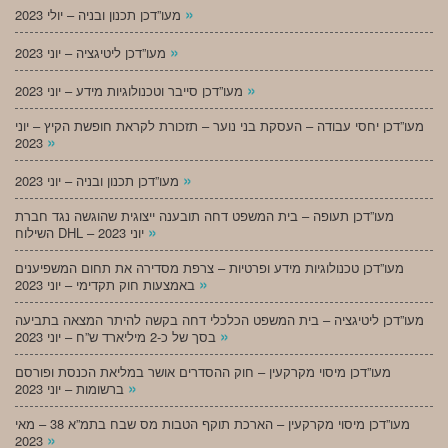
»
מעו”דכן תכנון ובניה – יולי 2023
»
מעו”דכן ליטיגציה – יוני 2023
»
מעו”דכן סייבר וטכנולוגיות מידע – יוני 2023
מעו”דכן יחסי עבודה – העסקת בני נוער – תזכורת לקראת חופשת הקיץ – יוני
»
2023
»
מעו”דכן תכנון ובניה – יוני 2023
מעו”דכן תעופה – בית המשפט דחה תובענה ייצוגית שהוגשה נגד חברת
»
השילוח DHL – יוני 2023
מעו”דכן טכנולוגיות מידע ופרטיות – צרפת מסדירה את תחום המשפיענים
»
באמצעות חוק תקדימי – יוני 2023
מעו”דכן ליטיגציה – בית המשפט הכלכלי דחה בקשה להיתר המצאה בתביעה
»
בסך של כ-2 מיליארד ש”ח – יוני 2023
מעו”דכן מיסוי מקרקעין – חוק ההסדרים אושר במליאת הכנסת ופורסם
»
ברשומות – יוני 2023
מעו”דכן מיסוי מקרקעין – הארכת תוקף הטבות מס שבח בתמ”א 38 – מאי
»
2023