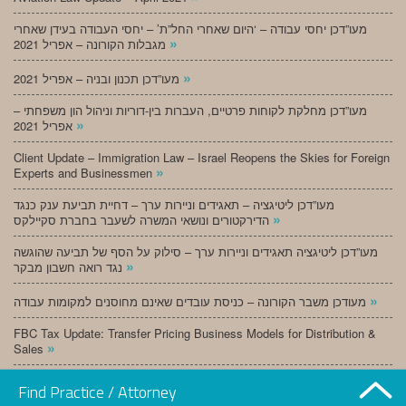
מעו”דכן יחסי עבודה – ‘היום שאחרי החל”ת’ – יחסי העבודה בעידן שאחרי
»
מגבלות הקורונה – אפריל 2021
»
מעו”דכן תכנון ובניה – אפריל 2021
מעו”דכן מחלקת לקוחות פרטיים, העברות בין-דוריות וניהול הון משפחתי –
»
אפריל 2021
Client Update – Immigration Law – Israel Reopens the Skies for Foreign
»
Experts and Businessmen
מעו”דכן ליטיגציה – תאגידים וניירות ערך – דחיית תביעת ענק כנגד
»
הדירקטורים ונושאי המשרה לשעבר בחברת סקיילקס
מעו”דכן ליטיגציה תאגידים וניירות ערך – סילוק על הסף של תביעה שהוגשה
»
נגד רואה חשבון מבקר
»
מעודכן משבר הקורונה – כניסת עובדים שאינם מחוסנים למקומות עבודה
FBC Tax Update: Transfer Pricing Business Models for Distribution &
»
Sales
»
מעו”דכן תכנון ובניה – מרץ 2021
Find Practice / Attorney