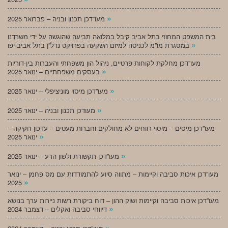
»
מעו”דכן תכנון ובניה – פברואר 2025
בית המשפט המחוזי בתל אביב קיבל במלואה תביעה שהוגשה על ידי משרדנו
»
במסגרת מו”מ לכניסה למיזם השקעה בפרויקט נדל”ן בתל אביב-יפו
מעו”דכן מחלקת לקוחות פרטיים, ניהול הון משפחתי והעברות בין-דוריות
»
בעסקים משפחתיים – ינואר 2025
»
מעו”דכן מיסוי מוניציפלי – ינואר 2025
»
מעודכן תכנון ובניה – ינואר 2025
מעו”דכן מיסים – מיסוי רווחים לא מחולקים וחברות מעטים – עדכון חקיקה –
»
ינואר 2025
»
מעו”דכן תקשורת ולשון הרע – ינואר 2025
מעו”דכן איכות סביבה וקיימות – מתווה סיוע להתמודדות עם מס פחמן – ינואר
»
2025
מעו”דכן איכות סביבה וקיימות ושוק ההון – דוח ביקורת רשות ניירות ערך בנושא
»
דיווחי סביבה ואקלים – דצמבר 2024
»