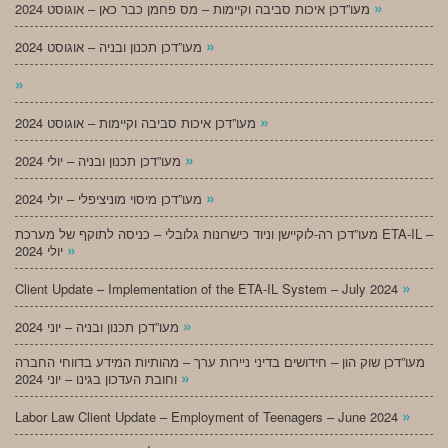
»
מעו”דכן איכות סביבה וקיימות – מס פחמן כבר כאן – אוגוסט 2024
»
מעו”דכן תכנון ובניה – אוגוסט 2024
»
»
מעו”דכן איכות סביבה וקיימות – אוגוסט 2024
»
מעו”דכן תכנון ובניה – יולי 2024
»
מעו”דכן מיסוי מוניציפלי – יולי 2024
מעו”דכן רה-לוקיישן וניוד כישרונות גלובלי – כניסה לתוקף של מערכת ETA-IL –
»
יולי 2024
»
Client Update – Implementation of the ETA-IL System – July 2024
»
מעו”דכן תכנון ובניה – יוני 2024
מעו”דכן שוק הון – חידושים בדיני ניירות ערך – מהותיות המידע בדווחי החברה
»
וחובת העדכון בגינו – יוני 2024
»
Labor Law Client Update – Employment of Teenagers – June 2024