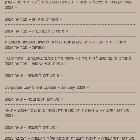
מעו”דכן מיסוי מוניציפלי – פסק דין תשתיות נפט בע”מ נ’ עיריית חיפה – מרץ
»
2024
»
מעו”דכן שוק הון – פברואר 2024
»
מעו”דכן תכנון ובניה – פברואר 2024
מעו”דכן יחסי עבודה – יום שבתון יום הבחירות לרשויות מקומיות ולמועצות
»
אזוריות – פברואר 2024
מעו”דכן סייבר וטכנולוגיות מידע – איסוף מידע פומבי באינטרנט | סקרייפינג |
»
הפרת תנאי שימוש – פברואר 2024
»
מעו”דכן ליטיגציה – ינואר 2024 II
»
Corporate Law Client Update – January 2024
»
מעו”דכן תכנון ובניה – ינואר 2024
מעו”דכן רגולציה – צו הארכת תקופות ודחיית מועדים התשפ”ד-2024 – ינואר
»
2024
»
מעו”דכן ליטיגציה – ינואר 2024
מעו”דכן יחסי עבודה – תקנות להגברת האכיפה של דיני עבודה – דצמבר 2023