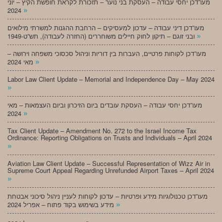
מעו”דכן יחסי עבודה – העסקת בני נוער – תזכורת לקראת חופשת הקיץ – יוני
»
2024
מעו”דכן דיני עבודה – עדכון למעסיקים – הרחבת ההגנות למשרתי מילואים
»
ובני זוגם – תיקון לחוק חיילים משוחררים (החזרה לעבודה), תש”ט-1949
מעו”דכן לקוחות פרטיים, העברות בין דוריות וניהול סכסוכי משפחה וירושה –
»
מאי 2024
Labor Law Client Update – Memorial and Independence Day – May 2024
»
מעו”דכן יחסי עבודה – העסקת עובדים ביום הזיכרון וביום העצמאות – מאי
»
2024
Tax Client Update – Amendment No. 272 to the Israel Income Tax
Ordinance: Reporting Obligations on Trusts and Individuals – April 2024
»
Aviation Law Client Update – Successful Representation of Wizz Air in
Supreme Court Appeal Regarding Unrefunded Airport Taxes – April 2024
»
מעו”דכן טכנולוגיות מידע ופרטיות – עדכון לקוחות לעניין ניהול סיכוני אבטחת
»
מידע בשימוש בקוד פתוח – אפריל 2024