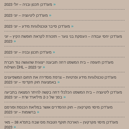
»
מעו”דכן תכנון ובניה – יולי 2023
»
מעו”דכן ליטיגציה – יוני 2023
»
מעו”דכן סייבר וטכנולוגיות מידע – יוני 2023
מעו”דכן יחסי עבודה – העסקת בני נוער – תזכורת לקראת חופשת הקיץ – יוני
»
2023
»
מעו”דכן תכנון ובניה – יוני 2023
מעו”דכן תעופה – בית המשפט דחה תובענה ייצוגית שהוגשה נגד חברת
»
השילוח DHL – יוני 2023
מעו”דכן טכנולוגיות מידע ופרטיות – צרפת מסדירה את תחום המשפיענים
»
באמצעות חוק תקדימי – יוני 2023
מעו”דכן ליטיגציה – בית המשפט הכלכלי דחה בקשה להיתר המצאה בתביעה
»
בסך של כ-2 מיליארד ש”ח – יוני 2023
מעו”דכן מיסוי מקרקעין – חוק ההסדרים אושר במליאת הכנסת ופורסם
»
ברשומות – יוני 2023
מעו”דכן מיסוי מקרקעין – הארכת תוקף הטבות מס שבח בתמ”א 38 – מאי
»
2023