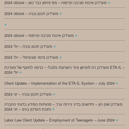
»
מעו”דכן איכות סביבה וקיימות – מס פחמן כבר כאן – אוגוסט 2024
»
מעו”דכן תכנון ובניה – אוגוסט 2024
»
»
מעו”דכן איכות סביבה וקיימות – אוגוסט 2024
»
מעו”דכן תכנון ובניה – יולי 2024
»
מעו”דכן מיסוי מוניציפלי – יולי 2024
מעו”דכן רה-לוקיישן וניוד כישרונות גלובלי – כניסה לתוקף של מערכת ETA-IL –
»
יולי 2024
»
Client Update – Implementation of the ETA-IL System – July 2024
»
מעו”דכן תכנון ובניה – יוני 2024
מעו”דכן שוק הון – חידושים בדיני ניירות ערך – מהותיות המידע בדווחי החברה
»
וחובת העדכון בגינו – יוני 2024
»
Labor Law Client Update – Employment of Teenagers – June 2024