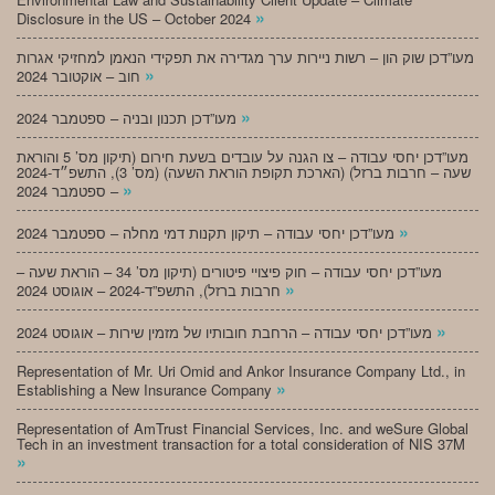
»
Disclosure in the US – October 2024
מעו”דכן שוק הון – רשות ניירות ערך מגדירה את תפקידי הנאמן למחזיקי אגרות
»
חוב – אוקטובר 2024
»
מעו”דכן תכנון ובניה – ספטמבר 2024
מעו”דכן יחסי עבודה – צו הגנה על עובדים בשעת חירום (תיקון מס’ 5 והוראת
שעה – חרבות ברזל) (הארכת תקופת הוראת השעה) (מס’ 3), התשפ״ד-2024
»
– ספטמבר 2024
»
מעו”דכן יחסי עבודה – תיקון תקנות דמי מחלה – ספטמבר 2024
מעו”דכן יחסי עבודה – חוק פיצויי פיטורים (תיקון מס’ 34 – הוראת שעה –
»
חרבות ברזל), התשפ”ד-2024 – אוגוסט 2024
»
מעו”דכן יחסי עבודה – הרחבת חובותיו של מזמין שירות – אוגוסט 2024
Representation of Mr. Uri Omid and Ankor Insurance Company Ltd., in
»
Establishing a New Insurance Company
Representation of AmTrust Financial Services, Inc. and weSure Global
Tech in an investment transaction for a total consideration of NIS 37M
»