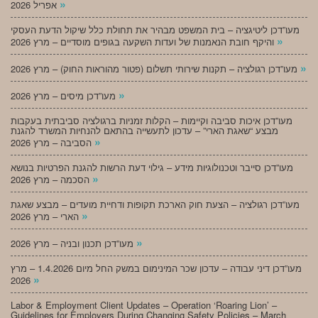
»
אפריל 2026
מעו”דכן ליטיגציה – בית המשפט מבהיר את תחולת כלל שיקול הדעת העסקי
»
והיקף חובת הנאמנות של ועדות השקעה בגופים מוסדיים – מרץ 2026
»
מעו”דכן רגולציה – תקנות שירותי תשלום (פטור מהוראות החוק) – מרץ 2026
»
מעו”דכן מיסים – מרץ 2026
מעו”דכן איכות סביבה וקיימות – הקלות זמניות ברגולציה סביבתית בעקבות
מבצע “שאגת הארי” – עדכון לתעשייה בהתאם להנחיות המשרד להגנת
»
הסביבה – מרץ 2026
מעו”דכן סייבר וטכנולוגיות מידע – גילוי דעת הרשות להגנת הפרטיות בנושא
»
הסכמה – מרץ 2026
מעו”דכן רגולציה – הצעת חוק הארכת תקופות ודחיית מועדים – מבצע שאגת
»
הארי – מרץ 2026
»
מעו”דכן תכנון ובניה – מרץ 2026
מעו”דכן דיני עבודה – עדכון שכר המינימום במשק החל מיום 1.4.2026 – מרץ
»
2026
Labor & Employment Client Updates – Operation ‘Roaring Lion’ –
Guidelines for Employers During Changing Safety Policies – March