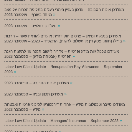
מעו”דכן איכות הסביבה – עדכון בעניין היתרי רעלים בתקופת הכרזה על מצב
»
מיוחד בעורף – אוקטובר 2023
»
מעו”דכן רגולציה – אוקטובר 2023
מעו”דכן בנקאות ומימון – פרסום חוק דחיית מועדים (הוראת שעה – חרבות
»
ברזל) (חוזה, פסק דין או תשלום לרשות), התשפ”ד – 2023 – אוקטובר 2023
מעו”דכן טכנולוגיות מידע ופרטיות – מדריך ליישום תקנה 15 לתקנות הגנת
»
הפרטיות (אבטחת מידע) – ספטמבר 2023
Labor Law Client Update – Recuperation Pay Allowance – September
»
2023
»
מעו”דכן איכות הסביבה – ספטמבר 2023
»
מעו”דכן תכנון ובניה – ספטמבר 2023
מעו”דכן סייבר וטכנולוגיות מידע – אחריות דירקטוריון לסיכוני פרטיות ואבטחת
»
מידע – ספטמבר 2023
»
Labor Law Client Update – Managers’ Insurance – September 2023
»
מעו”דכן שוק הון – ספטמבר 2023