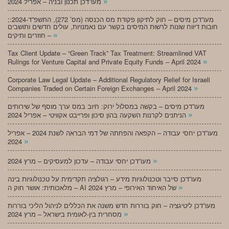
»
מעו”דכן תכנון ובניה – אפריל 2024
;מעו”דכן מיסים – חוק לתיקון פקודת מס הכנסה (מס’ 272), התשפ”ד-2024:
חובות דיווח שונות לרשות המיסים בקשר עם נאמנויות, עולים חדשים ותושבים
»
חוזרים ותיקים –
Tax Client Update – “Green Track” Tax Treatment: Streamlined VAT
»
Rulings for Venture Capital and Private Equity Funds – April 2024
Corporate Law Legal Update – Additional Regulatory Relief for Israeli
»
Companies Traded on Certain Foreign Exchanges – April 2024
מעו”דכן מיסים – בקשה במסלול ירוק: חיוב במס ערך מוסף של שירותים
»
הניתנים לקרנות השקעה בהון סיכון ופרייבט אקוויטי – אפריל 2024
מעו”דכן יחסי עבודה – הקפאה והפחתה של דמי הבראה לשנת 2024 – אפריל
»
2024
»
מעו”דכן יחסי עבודה – עדכון למעסיקים – מרץ 2024
מעו”דכן סייבר וטכנולוגיות מידע – רגולציה תקדימית על טכנולוגיות בינה
»
מלאכותית: אושר חוק ה – AI של האיחוד האירופי – מרץ 2024
מעו”דכן ליטיגציה – חוק בוררות חדש משנה את הכללים לניהול הליכי בוררות
»
מסחרית בין-לאומית בישראל – מרץ 2024