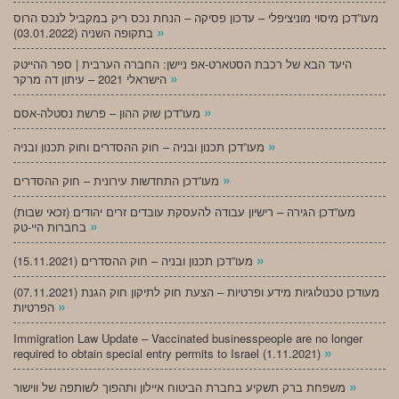
מעו”דכן מיסוי מוניציפלי – עדכון פסיקה – הנחת נכס ריק במקביל לנכס הרוס
»
בתקופה השניה (03.01.2022)
היעד הבא של רכבת הסטארט-אפ ניישן: החברה הערבית | ספר ההייטק
»
הישראלי 2021 – עיתון דה מרקר
»
מעו”דכן שוק ההון – פרשת נסטלה-אסם
»
מעו”דכן תכנון ובניה – חוק ההסדרים וחוק תכנון ובניה
»
מעו”דכן התחדשות עירונית – חוק ההסדרים
מעו”דכן הגירה – רישיון עבודה להעסקת עובדים זרים יהודים (זכאי שבות)
»
בחברות היי-טק
»
מעו”דכן תכנון ובניה – חוק ההסדרים (15.11.2021)
(07.11.2021) מעודכן טכנולוגיות מידע ופרטיות – הצעת חוק לתיקון חוק הגנת
»
הפרטיות
Immigration Law Update – Vaccinated businesspeople are no longer
»
required to obtain special entry permits to Israel (1.11.2021)
»
משפחת ברק תשקיע בחברת הביטוח איילון ותהפוך לשותפה של ווישור