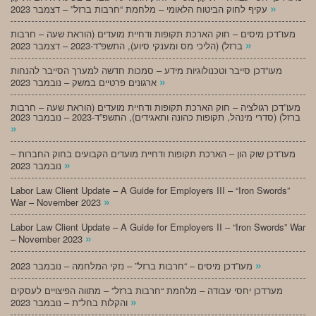
»
עקיף לחוק הביטוח הלאומי – מלחמת “חרבות ברזל” – דצמבר 2023
מעו”דכן מיסים – חוק הארכת תקופות ודחיית מועדים (הוראת שעה – חרבות
»
ברזל) (הליכי מס ומענקי סיוע), התשפ”ד-2023 – דצמבר 2023
מעו”דכן סייבר וטכנולוגיות מידע – סמכות חדשה למערך הסייבר להנחות
»
ארגונים פרטיים במשק – נובמבר 2023
מעו”דכן רגולציה – חוק הארכת תקופות ודחיית מועדים (הוראת שעה – חרבות
ברזל) (סדרי מינהל, תקופות כהונה ותאגידים), התשפ”ד-2023 – נובמבר 2023
»
מעו”דכן שוק הון – הארכת תקופות ודחיית מועדים הקבועים בחוק החברות –
»
נובמבר 2023
Labor Law Client Update – A Guide for Employers III – “Iron Swords”
»
War – November 2023
Labor Law Client Update – A Guide for Employers II – “Iron Swords” War
»
– November 2023
»
מעו”דכן מיסים – “חרבות ברזל” – נזקי המלחמה – נובמבר 2023
מעו”דכן יחסי עבודה – מלחמת “חרבות ברזל” – מתווה הפיצויים לעסקים
»
והקלות בחל”ת – נובמבר 2023