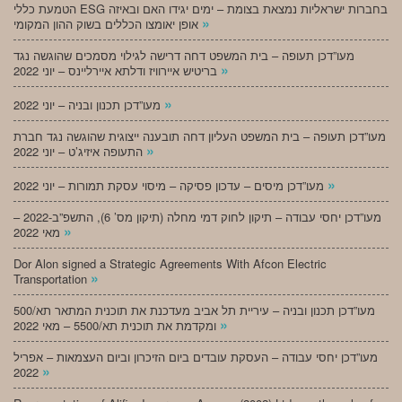
הטמעת כללי ESG בחברות ישראליות נמצאת בצומת – ימים יגידו האם ובאיזה
»
אופן יאומצו הכללים בשוק ההון המקומי
מעו”דכן תעופה – בית המשפט דחה דרישה לגילוי מסמכים שהוגשה נגד
»
בריטיש איירוויז ודלתא איירליינס – יוני 2022
»
מעו”דכן תכנון ובניה – יוני 2022
מעו”דכן תעופה – בית המשפט העליון דחה תובענה ייצוגית שהוגשה נגד חברת
»
התעופה איזיג’ט – יוני 2022
»
מעו”דכן מיסים – עדכון פסיקה – מיסוי עסקת תמורות – יוני 2022
מעו”דכן יחסי עבודה – תיקון לחוק דמי מחלה (תיקון מס’ 6), התשפ”ב-2022 –
»
מאי 2022
Dor Alon signed a Strategic Agreements With Afcon Electric
»
Transportation
מעו”דכן תכנון ובניה – עיריית תל אביב מעדכנת את תוכנית המתאר תא/500
»
ומקדמת את תוכנית תא/5500 – מאי 2022
מעו”דכן יחסי עבודה – העסקת עובדים ביום הזיכרון וביום העצמאות – אפריל
»
2022