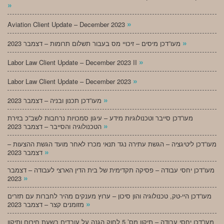
»
»
Aviation Client Update – December 2023
»
מעו”דכן מיסים – זיכויי מס בעבור תשלום תרומות – דצמבר 2023
»
Labor Law Client Update – December 2023 II
»
Labor Law Client Update – December 2023
»
מעו”דכן תכנון ובניה – דצמבר 2023
מעו”דכן סייבר וטכנולוגיות מידע – עיגון סמכויות נרחבות לשב”כ בזירת
»
הטכנולוגיה והסייבר – דצמבר 2023
מעו”דכן ליטיגציה – הגשת עתירה נגד תנאי מכרז לאחר מועד הגשת ההצעות –
»
דצמבר 2023
מעו”דכן יחסי עבודה – פסיקה תקדימית של בית הדין הארצי לעבודה – דצמבר
»
2023
מעו”דכן היי-טק, טכנולוגיה והון סיכון – ערוץ מענקים מהיר לחברות עם תזרים
»
מזומנים קצר – דצמבר 2023
מעו”דכן יחסי עבודה – תיקון מס’ 5 לחוק הגנה על עובדים בשעת חירום ותיקון