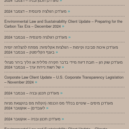
מעו”דכן תכנון ובניה – דצמבר 2024
»
מעו”דכן רגולציה פיננסית – דצמבר 2024
Environmental Law and Sustainability Client Update – Preparing for the
»
Carbon Tax Era – December 2024
»
מעו”דכן רגולציה פיננסית – נובמבר 2024
מעו”דכן איכות סביבה וקיימות – רגולציות אקלימיות: מפתח להצלחה יזמית
»
בענף הקליימטק – נובמבר 2024
מעו”דכן שוק הון – חובת דיווח מיידי בדבר חקירה פלילית או הליך בירור מנהלי
»
של רשות ניירות ערך – נובמבר 2024
Corporate Law Client Update – U.S. Corporate Transparency Legislation
»
– November 2024
»
מעו”דכן תכנון ובניה – נובמבר 2024
מעו”דכן מיסים – שינויים בכללי מס הכנסה (הקלות מס בהקצאת מניות
»
לעובדים) – אוקטובר 2024
»
מעו”דכן תכנון ובניה – אוקטובר 2024
Environmental Law and Sustainability Client Update – Climate