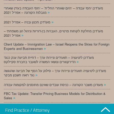
מעו”דכן יחסי עבודה – ‘היום שאחרי החל”ת’ – יחסי העבודה בעידן שאחרי
»
מגבלות הקורונה – אפריל 2021
»
מעו”דכן תכנון ובניה – אפריל 2021
מעו”דכן מחלקת לקוחות פרטיים, העברות בין-דוריות וניהול הון משפחתי –
»
אפריל 2021
Client Update – Immigration Law – Israel Reopens the Skies for Foreign
»
Experts and Businessmen
מעו”דכן ליטיגציה – תאגידים וניירות ערך – דחיית תביעת ענק כנגד
»
הדירקטורים ונושאי המשרה לשעבר בחברת סקיילקס
מעו”דכן ליטיגציה תאגידים וניירות ערך – סילוק על הסף של תביעה שהוגשה
»
נגד רואה חשבון מבקר
»
מעודכן משבר הקורונה – כניסת עובדים שאינם מחוסנים למקומות עבודה
FBC Tax Update: Transfer Pricing Business Models for Distribution &
»
Sales
»
מעו”דכן תכנון ובניה – מרץ 2021
Find Practice / Attorney