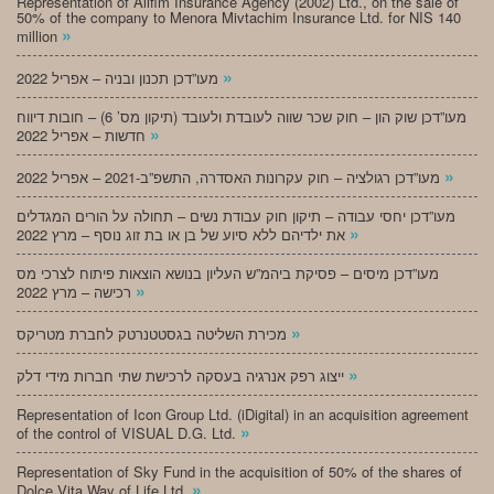
Representation of Alifim Insurance Agency (2002) Ltd., on the sale of
50% of the company to Menora Mivtachim Insurance Ltd. for NIS 140
»
million
»
מעו”דכן תכנון ובניה – אפריל 2022
מעו”דכן שוק הון – חוק שכר שווה לעובדת ולעובד (תיקון מס’ 6) – חובות דיווח
»
חדשות – אפריל 2022
»
מעו”דכן רגולציה – חוק עקרונות האסדרה, התשפ”ב-2021 – אפריל 2022
מעו”דכן יחסי עבודה – תיקון חוק עבודת נשים – תחולה על הורים המגדלים
»
את ילדיהם ללא סיוע של בן או בת זוג נוסף – מרץ 2022
מעו”דכן מיסים – פסיקת ביהמ”ש העליון בנושא הוצאות פיתוח לצרכי מס
»
רכישה – מרץ 2022
»
מכירת השליטה בגסטטנרטק לחברת מטריקס
»
ייצוג רפק אנרגיה בעסקה לרכישת שתי חברות מידי דלק
Representation of Icon Group Ltd. (iDigital) in an acquisition agreement
»
of the control of VISUAL D.G. Ltd.
Representation of Sky Fund in the acquisition of 50% of the shares of
»
Dolce Vita Way of Life Ltd.