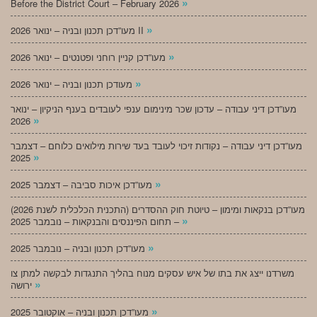
»
Before the District Court – February 2026
»
מעו”דכן תכנון ובניה – ינואר 2026 II
»
מעו”דכן קניין רוחני ופטנטים – ינואר 2026
»
מעודכן תכנון ובניה – ינואר 2026
מעו”דכן דיני עבודה – עדכון שכר מינימום ענפי לעובדים בענף הניקיון – ינואר
»
2026
מעו”דכן דיני עבודה – נקודות זיכוי לעובד בעד שירות מילואים כלוחם – דצמבר
»
2025
»
מעו”דכן איכות סביבה – דצמבר 2025
מעו”דכן בנקאות ומימון – טיוטת חוק ההסדרים (התכנית הכלכלית לשנת 2026)
»
– תחום הפיננסים והבנקאות – נובמבר 2025
»
מעו”דכן תכנון ובניה – נובמבר 2025
משרדנו ייצג את בתו של איש עסקים מנוח בהליך התנגדות לבקשה למתן צו
»
ירושה
»
מעו”דכן תכנון ובניה – אוקטובר 2025