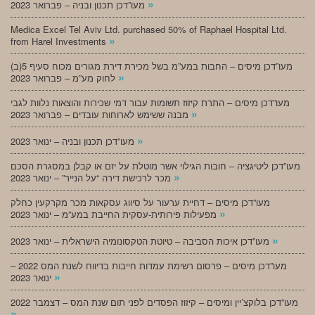
»
מעו”דכן תכנון ובניה – פברואר 2023
Medica Excel Tel Aviv Ltd. purchased 50% of Raphael Hospital Ltd.
»
from Harel Investments
מעו”דכן מיסים – החבות במע”מ בשל מכירת דירת מגורים מכוח סעיף 5(ב)
»
לחוק מע”מ – פברואר 2023
מעו”דכן מיסים – התרת קיזוז תשומות עבור דמי שכירות והוצאות נלוות לגבי
»
מבנה ששימש לארוחות עובדים – פברואר 2023
»
מעו”דכן תכנון ובניה – ינואר 2023
מעו”דכן ליטיגציה – חובות הגילוי אשר מוטלת על יזם או קבלן במסגרת הסכם
»
מכר לרכישת דירה “על הנייר” – ינואר 2023
מעו”דכן מיסים – דחיית ערעור על סיווג עסקאות מכר מקרקעין כחלק
»
מפעילות פירותית-עסקית החייבת במע”מ – ינואר 2023
»
מעו”דכן איכות הסביבה – טיוטת הטקסונומיה הישראלית – ינואר 2023
מעו”דכן מיסים – פרסום רשימת עמדות חייבות בדיווח לשנת המס 2022 –
»
ינואר 2023
מעו”דכן בלוקצ’יין ומיסים – קיזוז הפסדים לפני תום שנת המס – דצמבר 2022
»