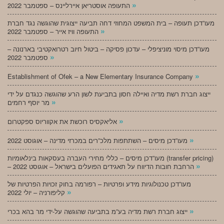
»
התעופה אוסטריאן איירליינס – ספטמבר 2022
מעו”דכן תעופה – בית המשפט המחוזי דחה תביעה ייצוגית שהוגשה נגד חברת
»
התעופה וויז אייר – ספטמבר 2022
מעו”דכן מיסוי מוניציפלי – עדכון פסיקה – ביטול חיוב רטרואקטיבי בארנונה –
»
ספטמבר 2022
»
Establishment of Ofek – a New Elementary Insurance Company
ייצוג חברת רשת מדיה ואיילה חסון בתביעת לשון הרע שהוגשה כנגדם על ידי
»
מר יוסף רחמים
»
אליאקסיס רוכשת את אקווריוס ספקטרום
»
מעו”דכן מיסים – השתתפות מלכ”רים במכרזי מדינה – אוגוסט 2022
מעו”דכן מיסים – כללי מחירי העברה בעסקאות בינלאומיות (transfer pricing)
»
– הרחבת חובות הדיווח על תאגידים הפועלים בישראל – אוגוסט 2022
מעו”דכן טכנולוגיות מידע ופרטיות – רפורמה בחוק זכויות הפרטיות של
»
קליפורניה – יולי 2022
»
ייצוג חברת רשת מדיה בע”מ בתביעה שהוגשה על-ידי מר בהא בכרי