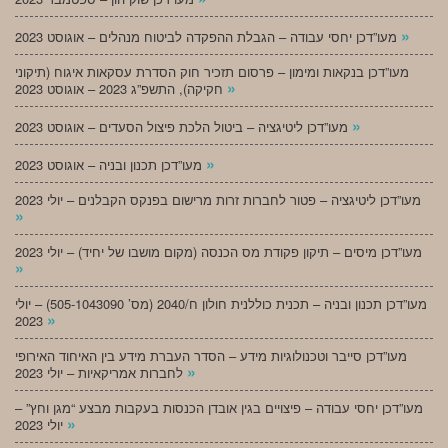
»
מעו”דכן יחסי עבודה – הגבלת ההפקדה לביטוח מנהלים – אוגוסט 2023
מעו”דכן בנקאות ומימון – פרסום תזכיר חוק הסדרת עסקאות איגוח (תיקוני
»
חקיקה), התשפ”ג 2023 – אוגוסט 2023
»
מעו”דכן ליטיגציה – ביטול הלכת פיצול הסעדים – אוגוסט 2023
»
מעו”דכן תכנון ובניה – אוגוסט 2023
מעו”דכן ליטיגציה – פטור לחברות זרות מרישום בפנקס הקבלנים – יולי 2023
»
מעו”דכן מיסים – תיקון פקודת מס הכנסה (מקום מושבו של יחיד) – יולי 2023
»
מעו”דכן תכנון ובניה – תכנית כוללנית חולון ח/2040 (מס’ 505-1043090) – יולי
»
2023
מעו”דכן סייבר וטכנולוגיות מידע – הסדר העברת מידע בין האיחוד האירופי
»
לחברות אמריקאיות – יולי 2023
מעו”דכן יחסי עבודה – פיצויים בגין אובדן הכנסות בעקבות מבצע “מגן וחץ” –
»
יולי 2023