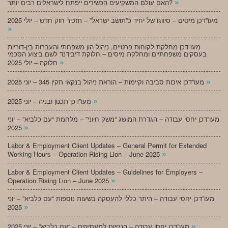
»
האם עולם המשקיעים הכשירים ייפתח לישראלים רבים יותר?
מעו”דכן מיסים – סיווגו של יחיד כ”תושב ישראל” – תזכיר חוק חדש – יולי 2025
»
מעו”דכן מחלקת לקוחות פרטיים, ניהול הון משפחתי והעברות בין-דוריות
בעסקים משפחתיים ומחלקת מיסים – חלוקת דיבידנד לשם ביצוע הסכמי
»
חלוקה – יולי 2025
»
מעו”דכן איכות סביבה וקיימות – הוראת ניהול בנקאי תקין 345 – יוני 2025
»
מעו”דכן תכנון ובניה – יוני 2025
מעו”דכן יחסי עבודה – הגדרת המושג “משק חיוני” – מלחמת “עם כלביא” – יוני
»
2025
Labor & Employment Client Updates – General Permit for Extended
»
Working Hours – Operation Rising Lion – June 2025
Labor & Employment Client Updates – Guidelines for Employers –
»
Operation Rising Lion – June 2025
מעו”דכן יחסי עבודה – היתר כללי להעסקה בשעות נוספות “עם כלביא” – יוני
»
2025
»
מעו”דכן יחסי עבודה – הנחיות למעסיקים – “עם כלביא” – יוני 2025