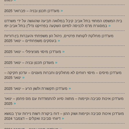
»
מעו”דכן תכנון ובניה – פברואר 2025
בית המשפט המחוזי בתל אביב קיבל במלואה תביעה שהוגשה על ידי משרדנו
»
במסגרת מו”מ לכניסה למיזם השקעה בפרויקט נדל”ן בתל אביב-יפו
מעו”דכן מחלקת לקוחות פרטיים, ניהול הון משפחתי והעברות בין-דוריות
»
בעסקים משפחתיים – ינואר 2025
»
מעו”דכן מיסוי מוניציפלי – ינואר 2025
»
מעודכן תכנון ובניה – ינואר 2025
מעו”דכן מיסים – מיסוי רווחים לא מחולקים וחברות מעטים – עדכון חקיקה –
»
ינואר 2025
»
מעו”דכן תקשורת ולשון הרע – ינואר 2025
מעו”דכן איכות סביבה וקיימות – מתווה סיוע להתמודדות עם מס פחמן – ינואר
»
2025
מעו”דכן איכות סביבה וקיימות ושוק ההון – דוח ביקורת רשות ניירות ערך בנושא
»
דיווחי סביבה ואקלים – דצמבר 2024
»