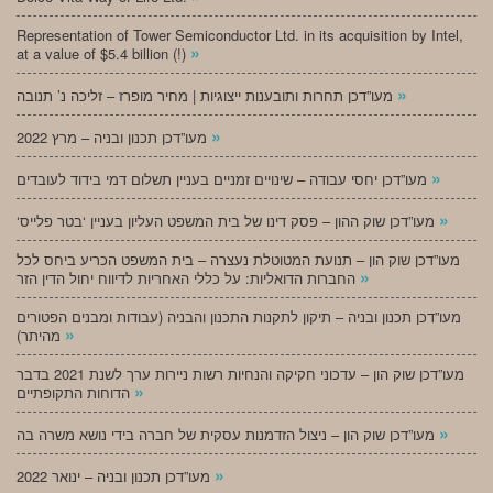
Representation of Tower Semiconductor Ltd. in its acquisition by Intel,
»
at a value of $5.4 billion (!)
»
מעו”דכן תחרות ותובענות ייצוגיות | מחיר מופרז – זליכה נ’ תנובה
»
מעו”דכן תכנון ובניה – מרץ 2022
»
מעו”דכן יחסי עבודה – שינויים זמניים בעניין תשלום דמי בידוד לעובדים
»
‘מעו”דכן שוק ההון – פסק דינו של בית המשפט העליון בעניין ‘בטר פלייס
מעו”דכן שוק הון – תנועת המטוטלת נעצרה – בית המשפט הכריע ביחס לכל
»
החברות הדואליות: על כללי האחריות לדיווח יחול הדין הזר
מעו”דכן תכנון ובניה – תיקון לתקנות התכנון והבניה (עבודות ומבנים הפטורים
»
מהיתר)
מעו”דכן שוק הון – עדכוני חקיקה והנחיות רשות ניירות ערך לשנת 2021 בדבר
»
הדוחות התקופתיים
»
מעו”דכן שוק הון – ניצול הזדמנות עסקית של חברה בידי נושא משרה בה
»
מעו”דכן תכנון ובניה – ינואר 2022