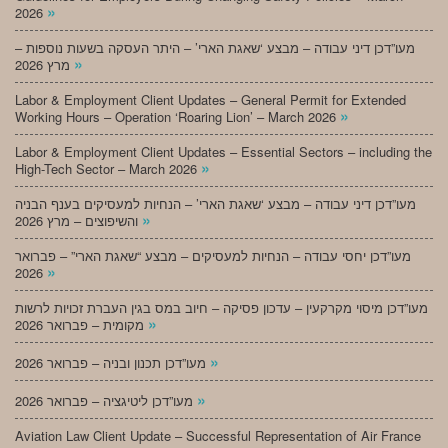
»
2026
מעו”דכן דיני עבודה – מבצע ‘שאגת הארי’ – היתר העסקה בשעות נוספות –
»
מרץ 2026
Labor & Employment Client Updates – General Permit for Extended
»
Working Hours – Operation ‘Roaring Lion’ – March 2026
Labor & Employment Client Updates – Essential Sectors – including the
»
High-Tech Sector – March 2026
מעו”דכן דיני עבודה – מבצע ‘שאגת הארי’ – הנחיות למעסיקים בענף הבניה
»
והשיפוצים – מרץ 2026
מעו”דכן יחסי עבודה – הנחיות למעסיקים – מבצע “שאגת הארי” – פברואר
»
2026
מעו”דכן מיסוי מקרקעין – עדכון פסיקה – חיוב במס בגין העברת זכויות לרשות
»
מקומית – פברואר 2026
»
מעו”דכן תכנון ובניה – פברואר 2026
»
מעו”דכן ליטיגציה – פברואר 2026
Aviation Law Client Update – Successful Representation of Air France