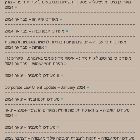
מעו”דכן מיסוי מוניציפלי – פסק דין תשתיות נפט בע”מ נ’ עיריית חיפה – מרץ
»
2024
»
מעו”דכן שוק הון – פברואר 2024
»
מעו”דכן תכנון ובניה – פברואר 2024
מעו”דכן יחסי עבודה – יום שבתון יום הבחירות לרשויות מקומיות ולמועצות
»
אזוריות – פברואר 2024
מעו”דכן סייבר וטכנולוגיות מידע – איסוף מידע פומבי באינטרנט | סקרייפינג |
»
הפרת תנאי שימוש – פברואר 2024
»
מעו”דכן ליטיגציה – ינואר 2024 II
»
Corporate Law Client Update – January 2024
»
מעו”דכן תכנון ובניה – ינואר 2024
מעו”דכן רגולציה – צו הארכת תקופות ודחיית מועדים התשפ”ד-2024 – ינואר
»
2024
»
מעו”דכן ליטיגציה – ינואר 2024
מעו”דכן יחסי עבודה – תקנות להגברת האכיפה של דיני עבודה – דצמבר 2023