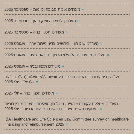
»
מעו”דכן איכות סביבה וקיימות – ספטמבר 2025
»
מעו”דכן ליטיגציה ושוק ההון – ספטמבר 2025
»
מעו”דכן תכנון ובניה – ספטמבר 2025
»
מעו”דכן שוק הון – חידושים בדיני ניירות ערך – אוגוסט 2025
»
מעו”דכן מיסים – נוהל גילוי מרצון – הוראת שעה – אוגוסט 2025
»
מעו”דכן תכנון ובניה – אוגוסט 2025
מעו”דכן דיני עבודה – מתווה הפיצויים לחופשה ללא תשלום (חל”ת) – “עם
»
כלביא” – יולי 2025
»
מעו”דכן תכנון ובניה – יולי 2025
מעו”דכן מחלקת לקוחות פרטיים, ניהול הון משפחתי והעברות בין-דוריות
»
בעסקים משפחתיים – חידושים בצוואות הדדיות – יולי 2025
IBA Healthcare and Life Sciences Law Committee survey on healthcare
»
financing and reimbursement 2025