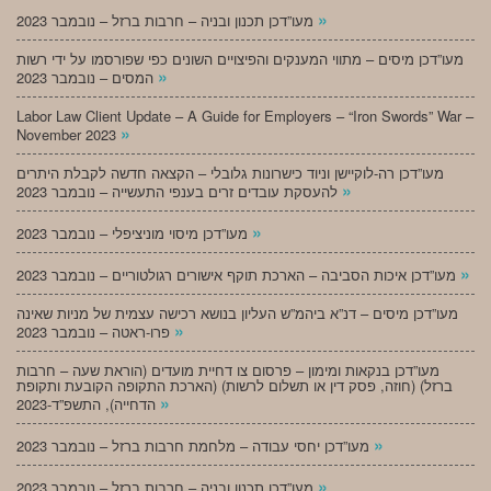
»
מעו”דכן תכנון ובניה – חרבות ברזל – נובמבר 2023
מעו”דכן מיסים – מתווי המענקים והפיצויים השונים כפי שפורסמו על ידי רשות
»
המסים – נובמבר 2023
Labor Law Client Update – A Guide for Employers – “Iron Swords” War –
»
November 2023
מעו”דכן רה-לוקיישן וניוד כישרונות גלובלי – הקצאה חדשה לקבלת היתרים
»
להעסקת עובדים זרים בענפי התעשייה – נובמבר 2023
»
מעו”דכן מיסוי מוניציפלי – נובמבר 2023
»
מעו”דכן איכות הסביבה – הארכת תוקף אישורים רגולטוריים – נובמבר 2023
מעו”דכן מיסים – דנ”א ביהמ”ש העליון בנושא רכישה עצמית של מניות שאינה
»
פרו-ראטה – נובמבר 2023
מעו”דכן בנקאות ומימון – פרסום צו דחיית מועדים (הוראת שעה – חרבות
ברזל) (חוזה, פסק דין או תשלום לרשות) (הארכת התקופה הקובעת ותקופת
»
הדחייה), התשפ”ד-2023
»
מעו”דכן יחסי עבודה – מלחמת חרבות ברזל – נובמבר 2023
»
מעו”דכן תכנון ובניה – חרבות ברזל – נובמבר 2023