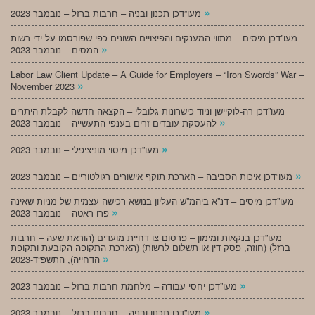
»
מעו”דכן תכנון ובניה – חרבות ברזל – נובמבר 2023
מעו”דכן מיסים – מתווי המענקים והפיצויים השונים כפי שפורסמו על ידי רשות
»
המסים – נובמבר 2023
Labor Law Client Update – A Guide for Employers – “Iron Swords” War –
»
November 2023
מעו”דכן רה-לוקיישן וניוד כישרונות גלובלי – הקצאה חדשה לקבלת היתרים
»
להעסקת עובדים זרים בענפי התעשייה – נובמבר 2023
»
מעו”דכן מיסוי מוניציפלי – נובמבר 2023
»
מעו”דכן איכות הסביבה – הארכת תוקף אישורים רגולטוריים – נובמבר 2023
מעו”דכן מיסים – דנ”א ביהמ”ש העליון בנושא רכישה עצמית של מניות שאינה
»
פרו-ראטה – נובמבר 2023
מעו”דכן בנקאות ומימון – פרסום צו דחיית מועדים (הוראת שעה – חרבות
ברזל) (חוזה, פסק דין או תשלום לרשות) (הארכת התקופה הקובעת ותקופת
»
הדחייה), התשפ”ד-2023
»
מעו”דכן יחסי עבודה – מלחמת חרבות ברזל – נובמבר 2023
»
מעו”דכן תכנון ובניה – חרבות ברזל – נובמבר 2023