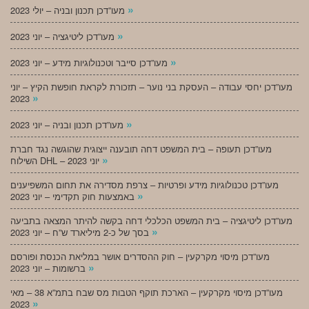
»
מעו”דכן תכנון ובניה – יולי 2023
»
מעו”דכן ליטיגציה – יוני 2023
»
מעו”דכן סייבר וטכנולוגיות מידע – יוני 2023
מעו”דכן יחסי עבודה – העסקת בני נוער – תזכורת לקראת חופשת הקיץ – יוני
»
2023
»
מעו”דכן תכנון ובניה – יוני 2023
מעו”דכן תעופה – בית המשפט דחה תובענה ייצוגית שהוגשה נגד חברת
»
השילוח DHL – יוני 2023
מעו”דכן טכנולוגיות מידע ופרטיות – צרפת מסדירה את תחום המשפיענים
»
באמצעות חוק תקדימי – יוני 2023
מעו”דכן ליטיגציה – בית המשפט הכלכלי דחה בקשה להיתר המצאה בתביעה
»
בסך של כ-2 מיליארד ש”ח – יוני 2023
מעו”דכן מיסוי מקרקעין – חוק ההסדרים אושר במליאת הכנסת ופורסם
»
ברשומות – יוני 2023
מעו”דכן מיסוי מקרקעין – הארכת תוקף הטבות מס שבח בתמ”א 38 – מאי
»
2023