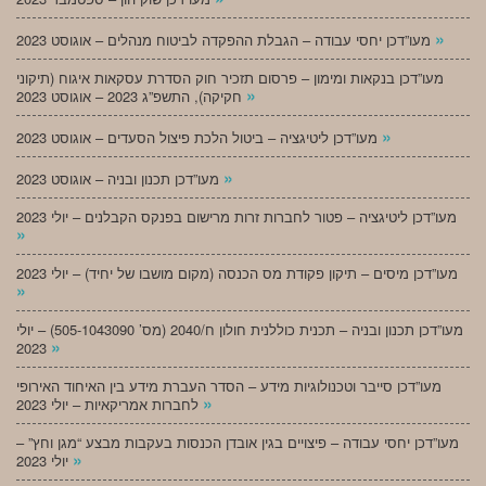
»
מעו”דכן יחסי עבודה – הגבלת ההפקדה לביטוח מנהלים – אוגוסט 2023
מעו”דכן בנקאות ומימון – פרסום תזכיר חוק הסדרת עסקאות איגוח (תיקוני
»
חקיקה), התשפ”ג 2023 – אוגוסט 2023
»
מעו”דכן ליטיגציה – ביטול הלכת פיצול הסעדים – אוגוסט 2023
»
מעו”דכן תכנון ובניה – אוגוסט 2023
מעו”דכן ליטיגציה – פטור לחברות זרות מרישום בפנקס הקבלנים – יולי 2023
»
מעו”דכן מיסים – תיקון פקודת מס הכנסה (מקום מושבו של יחיד) – יולי 2023
»
מעו”דכן תכנון ובניה – תכנית כוללנית חולון ח/2040 (מס’ 505-1043090) – יולי
»
2023
מעו”דכן סייבר וטכנולוגיות מידע – הסדר העברת מידע בין האיחוד האירופי
»
לחברות אמריקאיות – יולי 2023
מעו”דכן יחסי עבודה – פיצויים בגין אובדן הכנסות בעקבות מבצע “מגן וחץ” –
»
יולי 2023