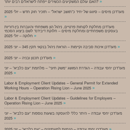
»
האם עולם המשקיעים הכשירים ייפתח לישראלים רבים יותר?
מעו”דכן מיסים – סיווגו של יחיד כ”תושב ישראל” – תזכיר חוק חדש – יולי 2025
»
מעו”דכן מחלקת לקוחות פרטיים, ניהול הון משפחתי והעברות בין-דוריות
בעסקים משפחתיים ומחלקת מיסים – חלוקת דיבידנד לשם ביצוע הסכמי
»
חלוקה – יולי 2025
»
מעו”דכן איכות סביבה וקיימות – הוראת ניהול בנקאי תקין 345 – יוני 2025
»
מעו”דכן תכנון ובניה – יוני 2025
מעו”דכן יחסי עבודה – הגדרת המושג “משק חיוני” – מלחמת “עם כלביא” – יוני
»
2025
Labor & Employment Client Updates – General Permit for Extended
»
Working Hours – Operation Rising Lion – June 2025
Labor & Employment Client Updates – Guidelines for Employers –
»
Operation Rising Lion – June 2025
מעו”דכן יחסי עבודה – היתר כללי להעסקה בשעות נוספות “עם כלביא” – יוני
»
2025
»
מעו”דכן יחסי עבודה – הנחיות למעסיקים – “עם כלביא” – יוני 2025