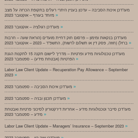
מעו”דכן איכות הסביבה – עדכון בעניין היתרי רעלים בתקופת הכרזה על מצב
»
מיוחד בעורף – אוקטובר 2023
»
מעו”דכן רגולציה – אוקטובר 2023
מעו”דכן בנקאות ומימון – פרסום חוק דחיית מועדים (הוראת שעה – חרבות
»
ברזל) (חוזה, פסק דין או תשלום לרשות), התשפ”ד – 2023 – אוקטובר 2023
מעו”דכן טכנולוגיות מידע ופרטיות – מדריך ליישום תקנה 15 לתקנות הגנת
»
הפרטיות (אבטחת מידע) – ספטמבר 2023
Labor Law Client Update – Recuperation Pay Allowance – September
»
2023
»
מעו”דכן איכות הסביבה – ספטמבר 2023
»
מעו”דכן תכנון ובניה – ספטמבר 2023
מעו”דכן סייבר וטכנולוגיות מידע – אחריות דירקטוריון לסיכוני פרטיות ואבטחת
»
מידע – ספטמבר 2023
»
Labor Law Client Update – Managers’ Insurance – September 2023
»
מעו”דכן שוק הון – ספטמבר 2023