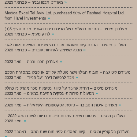
»
מעו”דכן תכנון ובניה – פברואר 2023
Medica Excel Tel Aviv Ltd. purchased 50% of Raphael Hospital Ltd.
»
from Harel Investments
מעו”דכן מיסים – החבות במע”מ בשל מכירת דירת מגורים מכוח סעיף 5(ב)
»
לחוק מע”מ – פברואר 2023
מעו”דכן מיסים – התרת קיזוז תשומות עבור דמי שכירות והוצאות נלוות לגבי
»
מבנה ששימש לארוחות עובדים – פברואר 2023
»
מעו”דכן תכנון ובניה – ינואר 2023
מעו”דכן ליטיגציה – חובות הגילוי אשר מוטלת על יזם או קבלן במסגרת הסכם
»
מכר לרכישת דירה “על הנייר” – ינואר 2023
מעו”דכן מיסים – דחיית ערעור על סיווג עסקאות מכר מקרקעין כחלק
»
מפעילות פירותית-עסקית החייבת במע”מ – ינואר 2023
»
מעו”דכן איכות הסביבה – טיוטת הטקסונומיה הישראלית – ינואר 2023
מעו”דכן מיסים – פרסום רשימת עמדות חייבות בדיווח לשנת המס 2022 –
»
ינואר 2023
מעו”דכן בלוקצ’יין ומיסים – קיזוז הפסדים לפני תום שנת המס – דצמבר 2022
»