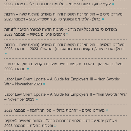
»
עקיף לחוק הביטוח הלאומי – מלחמת “חרבות ברזל” – דצמבר 2023
מעו”דכן מיסים – חוק הארכת תקופות ודחיית מועדים (הוראת שעה – חרבות
»
ברזל) (הליכי מס ומענקי סיוע), התשפ”ד-2023 – דצמבר 2023
מעו”דכן סייבר וטכנולוגיות מידע – סמכות חדשה למערך הסייבר להנחות
»
ארגונים פרטיים במשק – נובמבר 2023
מעו”דכן רגולציה – חוק הארכת תקופות ודחיית מועדים (הוראת שעה – חרבות
ברזל) (סדרי מינהל, תקופות כהונה ותאגידים), התשפ”ד-2023 – נובמבר 2023
»
מעו”דכן שוק הון – הארכת תקופות ודחיית מועדים הקבועים בחוק החברות –
»
נובמבר 2023
Labor Law Client Update – A Guide for Employers III – “Iron Swords”
»
War – November 2023
Labor Law Client Update – A Guide for Employers II – “Iron Swords” War
»
– November 2023
»
מעו”דכן מיסים – “חרבות ברזל” – נזקי המלחמה – נובמבר 2023
מעו”דכן יחסי עבודה – מלחמת “חרבות ברזל” – מתווה הפיצויים לעסקים
»
והקלות בחל”ת – נובמבר 2023