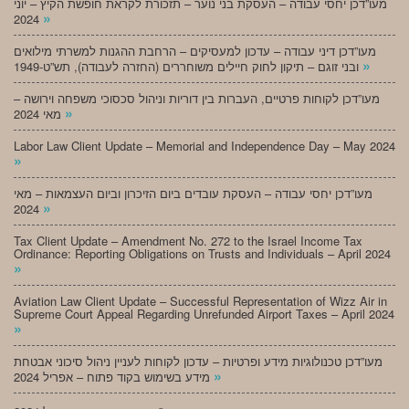
מעו”דכן יחסי עבודה – העסקת בני נוער – תזכורת לקראת חופשת הקיץ – יוני
»
2024
מעו”דכן דיני עבודה – עדכון למעסיקים – הרחבת ההגנות למשרתי מילואים
»
ובני זוגם – תיקון לחוק חיילים משוחררים (החזרה לעבודה), תש”ט-1949
מעו”דכן לקוחות פרטיים, העברות בין דוריות וניהול סכסוכי משפחה וירושה –
»
מאי 2024
Labor Law Client Update – Memorial and Independence Day – May 2024
»
מעו”דכן יחסי עבודה – העסקת עובדים ביום הזיכרון וביום העצמאות – מאי
»
2024
Tax Client Update – Amendment No. 272 to the Israel Income Tax
Ordinance: Reporting Obligations on Trusts and Individuals – April 2024
»
Aviation Law Client Update – Successful Representation of Wizz Air in
Supreme Court Appeal Regarding Unrefunded Airport Taxes – April 2024
»
מעו”דכן טכנולוגיות מידע ופרטיות – עדכון לקוחות לעניין ניהול סיכוני אבטחת
»
מידע בשימוש בקוד פתוח – אפריל 2024