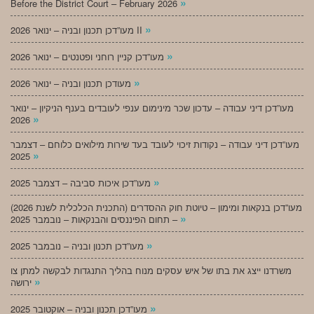
»
Before the District Court – February 2026
»
מעו”דכן תכנון ובניה – ינואר 2026 II
»
מעו”דכן קניין רוחני ופטנטים – ינואר 2026
»
מעודכן תכנון ובניה – ינואר 2026
מעו”דכן דיני עבודה – עדכון שכר מינימום ענפי לעובדים בענף הניקיון – ינואר
»
2026
מעו”דכן דיני עבודה – נקודות זיכוי לעובד בעד שירות מילואים כלוחם – דצמבר
»
2025
»
מעו”דכן איכות סביבה – דצמבר 2025
מעו”דכן בנקאות ומימון – טיוטת חוק ההסדרים (התכנית הכלכלית לשנת 2026)
»
– תחום הפיננסים והבנקאות – נובמבר 2025
»
מעו”דכן תכנון ובניה – נובמבר 2025
משרדנו ייצג את בתו של איש עסקים מנוח בהליך התנגדות לבקשה למתן צו
»
ירושה
»
מעו”דכן תכנון ובניה – אוקטובר 2025