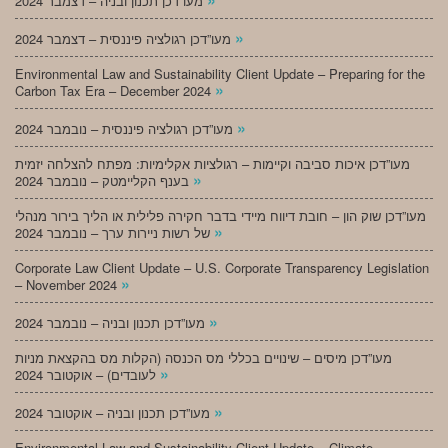
מעו”דכן תכנון ובניה – דצמבר 2024
»
מעו”דכן רגולציה פיננסית – דצמבר 2024
Environmental Law and Sustainability Client Update – Preparing for the
»
Carbon Tax Era – December 2024
»
מעו”דכן רגולציה פיננסית – נובמבר 2024
מעו”דכן איכות סביבה וקיימות – רגולציות אקלימיות: מפתח להצלחה יזמית
»
בענף הקליימטק – נובמבר 2024
מעו”דכן שוק הון – חובת דיווח מיידי בדבר חקירה פלילית או הליך בירור מנהלי
»
של רשות ניירות ערך – נובמבר 2024
Corporate Law Client Update – U.S. Corporate Transparency Legislation
»
– November 2024
»
מעו”דכן תכנון ובניה – נובמבר 2024
מעו”דכן מיסים – שינויים בכללי מס הכנסה (הקלות מס בהקצאת מניות
»
לעובדים) – אוקטובר 2024
»
מעו”דכן תכנון ובניה – אוקטובר 2024
Environmental Law and Sustainability Client Update – Climate