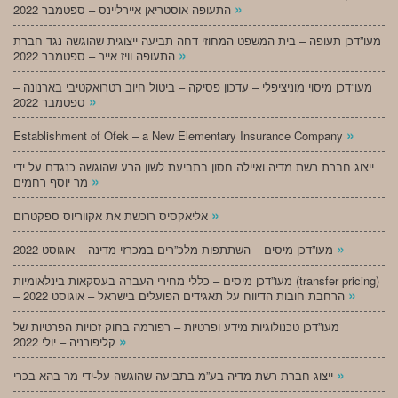
»
התעופה אוסטריאן איירליינס – ספטמבר 2022
מעו”דכן תעופה – בית המשפט המחוזי דחה תביעה ייצוגית שהוגשה נגד חברת
»
התעופה וויז אייר – ספטמבר 2022
מעו”דכן מיסוי מוניציפלי – עדכון פסיקה – ביטול חיוב רטרואקטיבי בארנונה –
»
ספטמבר 2022
»
Establishment of Ofek – a New Elementary Insurance Company
ייצוג חברת רשת מדיה ואיילה חסון בתביעת לשון הרע שהוגשה כנגדם על ידי
»
מר יוסף רחמים
»
אליאקסיס רוכשת את אקווריוס ספקטרום
»
מעו”דכן מיסים – השתתפות מלכ”רים במכרזי מדינה – אוגוסט 2022
מעו”דכן מיסים – כללי מחירי העברה בעסקאות בינלאומיות (transfer pricing)
»
– הרחבת חובות הדיווח על תאגידים הפועלים בישראל – אוגוסט 2022
מעו”דכן טכנולוגיות מידע ופרטיות – רפורמה בחוק זכויות הפרטיות של
»
קליפורניה – יולי 2022
»
ייצוג חברת רשת מדיה בע”מ בתביעה שהוגשה על-ידי מר בהא בכרי