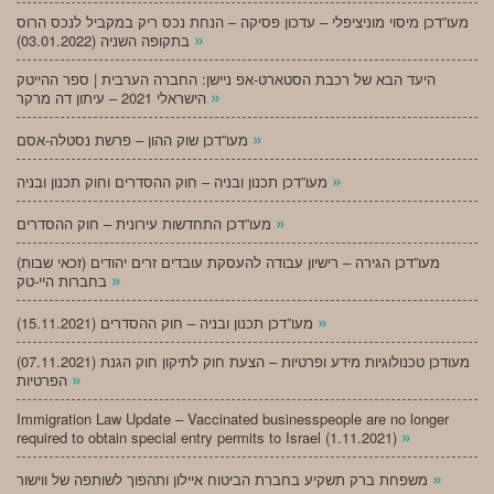
מעו”דכן מיסוי מוניציפלי – עדכון פסיקה – הנחת נכס ריק במקביל לנכס הרוס
»
בתקופה השניה (03.01.2022)
היעד הבא של רכבת הסטארט-אפ ניישן: החברה הערבית | ספר ההייטק
»
הישראלי 2021 – עיתון דה מרקר
»
מעו”דכן שוק ההון – פרשת נסטלה-אסם
»
מעו”דכן תכנון ובניה – חוק ההסדרים וחוק תכנון ובניה
»
מעו”דכן התחדשות עירונית – חוק ההסדרים
מעו”דכן הגירה – רישיון עבודה להעסקת עובדים זרים יהודים (זכאי שבות)
»
בחברות היי-טק
»
מעו”דכן תכנון ובניה – חוק ההסדרים (15.11.2021)
(07.11.2021) מעודכן טכנולוגיות מידע ופרטיות – הצעת חוק לתיקון חוק הגנת
»
הפרטיות
Immigration Law Update – Vaccinated businesspeople are no longer
»
required to obtain special entry permits to Israel (1.11.2021)
»
משפחת ברק תשקיע בחברת הביטוח איילון ותהפוך לשותפה של ווישור