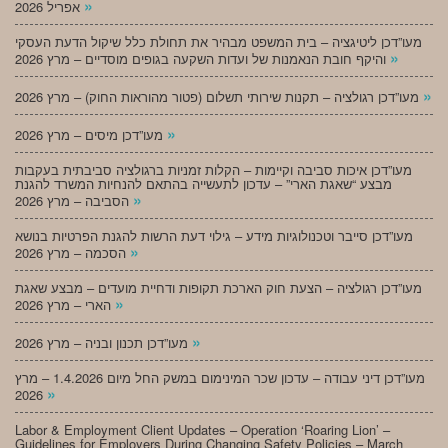
»
אפריל 2026
מעו”דכן ליטיגציה – בית המשפט מבהיר את תחולת כלל שיקול הדעת העסקי
»
והיקף חובת הנאמנות של ועדות השקעה בגופים מוסדיים – מרץ 2026
»
מעו”דכן רגולציה – תקנות שירותי תשלום (פטור מהוראות החוק) – מרץ 2026
»
מעו”דכן מיסים – מרץ 2026
מעו”דכן איכות סביבה וקיימות – הקלות זמניות ברגולציה סביבתית בעקבות
מבצע “שאגת הארי” – עדכון לתעשייה בהתאם להנחיות המשרד להגנת
»
הסביבה – מרץ 2026
מעו”דכן סייבר וטכנולוגיות מידע – גילוי דעת הרשות להגנת הפרטיות בנושא
»
הסכמה – מרץ 2026
מעו”דכן רגולציה – הצעת חוק הארכת תקופות ודחיית מועדים – מבצע שאגת
»
הארי – מרץ 2026
»
מעו”דכן תכנון ובניה – מרץ 2026
מעו”דכן דיני עבודה – עדכון שכר המינימום במשק החל מיום 1.4.2026 – מרץ
»
2026
Labor & Employment Client Updates – Operation ‘Roaring Lion’ –
Guidelines for Employers During Changing Safety Policies – March