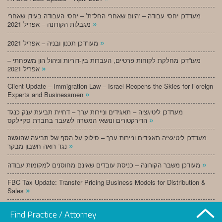
מעו”דכן יחסי עבודה – ‘היום שאחרי החל”ת’ – יחסי העבודה בעידן שאחרי
»
מגבלות הקורונה – אפריל 2021
»
מעו”דכן תכנון ובניה – אפריל 2021
מעו”דכן מחלקת לקוחות פרטיים, העברות בין-דוריות וניהול הון משפחתי –
»
אפריל 2021
Client Update – Immigration Law – Israel Reopens the Skies for Foreign
»
Experts and Businessmen
מעו”דכן ליטיגציה – תאגידים וניירות ערך – דחיית תביעת ענק כנגד
»
הדירקטורים ונושאי המשרה לשעבר בחברת סקיילקס
מעו”דכן ליטיגציה תאגידים וניירות ערך – סילוק על הסף של תביעה שהוגשה
»
נגד רואה חשבון מבקר
»
מעודכן משבר הקורונה – כניסת עובדים שאינם מחוסנים למקומות עבודה
FBC Tax Update: Transfer Pricing Business Models for Distribution &
»
Sales
»
מעו”דכן תכנון ובניה – מרץ 2021
Find Practice / Attorney