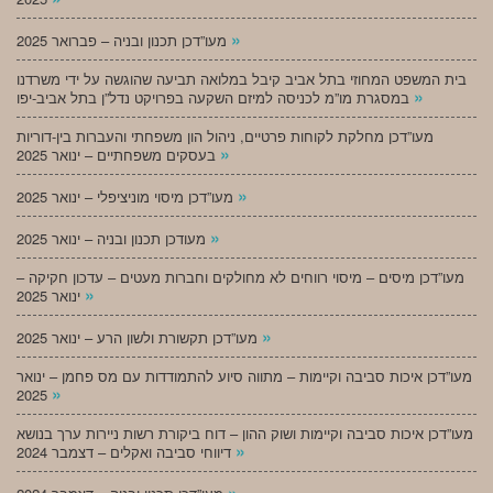
»
מעו”דכן תכנון ובניה – פברואר 2025
בית המשפט המחוזי בתל אביב קיבל במלואה תביעה שהוגשה על ידי משרדנו
»
במסגרת מו”מ לכניסה למיזם השקעה בפרויקט נדל”ן בתל אביב-יפו
מעו”דכן מחלקת לקוחות פרטיים, ניהול הון משפחתי והעברות בין-דוריות
»
בעסקים משפחתיים – ינואר 2025
»
מעו”דכן מיסוי מוניציפלי – ינואר 2025
»
מעודכן תכנון ובניה – ינואר 2025
מעו”דכן מיסים – מיסוי רווחים לא מחולקים וחברות מעטים – עדכון חקיקה –
»
ינואר 2025
»
מעו”דכן תקשורת ולשון הרע – ינואר 2025
מעו”דכן איכות סביבה וקיימות – מתווה סיוע להתמודדות עם מס פחמן – ינואר
»
2025
מעו”דכן איכות סביבה וקיימות ושוק ההון – דוח ביקורת רשות ניירות ערך בנושא
»
דיווחי סביבה ואקלים – דצמבר 2024
»