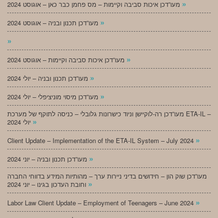
»
מעו”דכן איכות סביבה וקיימות – מס פחמן כבר כאן – אוגוסט 2024
»
מעו”דכן תכנון ובניה – אוגוסט 2024
»
»
מעו”דכן איכות סביבה וקיימות – אוגוסט 2024
»
מעו”דכן תכנון ובניה – יולי 2024
»
מעו”דכן מיסוי מוניציפלי – יולי 2024
מעו”דכן רה-לוקיישן וניוד כישרונות גלובלי – כניסה לתוקף של מערכת ETA-IL –
»
יולי 2024
»
Client Update – Implementation of the ETA-IL System – July 2024
»
מעו”דכן תכנון ובניה – יוני 2024
מעו”דכן שוק הון – חידושים בדיני ניירות ערך – מהותיות המידע בדווחי החברה
»
וחובת העדכון בגינו – יוני 2024
»
Labor Law Client Update – Employment of Teenagers – June 2024