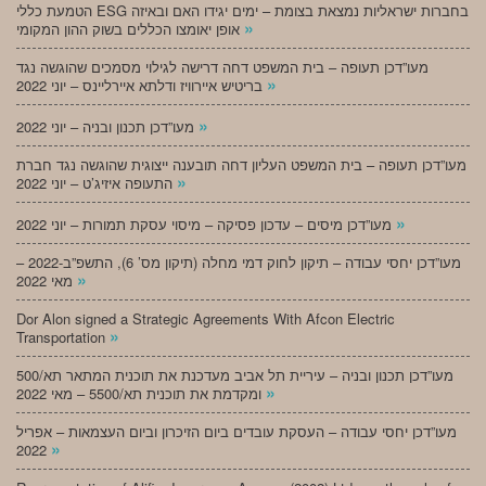
הטמעת כללי ESG בחברות ישראליות נמצאת בצומת – ימים יגידו האם ובאיזה
»
אופן יאומצו הכללים בשוק ההון המקומי
מעו”דכן תעופה – בית המשפט דחה דרישה לגילוי מסמכים שהוגשה נגד
»
בריטיש איירוויז ודלתא איירליינס – יוני 2022
»
מעו”דכן תכנון ובניה – יוני 2022
מעו”דכן תעופה – בית המשפט העליון דחה תובענה ייצוגית שהוגשה נגד חברת
»
התעופה איזיג’ט – יוני 2022
»
מעו”דכן מיסים – עדכון פסיקה – מיסוי עסקת תמורות – יוני 2022
מעו”דכן יחסי עבודה – תיקון לחוק דמי מחלה (תיקון מס’ 6), התשפ”ב-2022 –
»
מאי 2022
Dor Alon signed a Strategic Agreements With Afcon Electric
»
Transportation
מעו”דכן תכנון ובניה – עיריית תל אביב מעדכנת את תוכנית המתאר תא/500
»
ומקדמת את תוכנית תא/5500 – מאי 2022
מעו”דכן יחסי עבודה – העסקת עובדים ביום הזיכרון וביום העצמאות – אפריל
»
2022