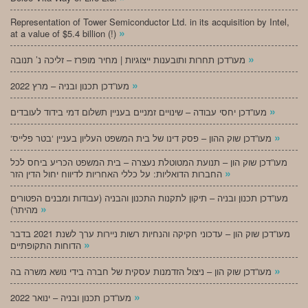
Representation of Tower Semiconductor Ltd. in its acquisition by Intel,
»
at a value of $5.4 billion (!)
»
מעו”דכן תחרות ותובענות ייצוגיות | מחיר מופרז – זליכה נ’ תנובה
»
מעו”דכן תכנון ובניה – מרץ 2022
»
מעו”דכן יחסי עבודה – שינויים זמניים בעניין תשלום דמי בידוד לעובדים
»
‘מעו”דכן שוק ההון – פסק דינו של בית המשפט העליון בעניין ‘בטר פלייס
מעו”דכן שוק הון – תנועת המטוטלת נעצרה – בית המשפט הכריע ביחס לכל
»
החברות הדואליות: על כללי האחריות לדיווח יחול הדין הזר
מעו”דכן תכנון ובניה – תיקון לתקנות התכנון והבניה (עבודות ומבנים הפטורים
»
מהיתר)
מעו”דכן שוק הון – עדכוני חקיקה והנחיות רשות ניירות ערך לשנת 2021 בדבר
»
הדוחות התקופתיים
»
מעו”דכן שוק הון – ניצול הזדמנות עסקית של חברה בידי נושא משרה בה
»
מעו”דכן תכנון ובניה – ינואר 2022