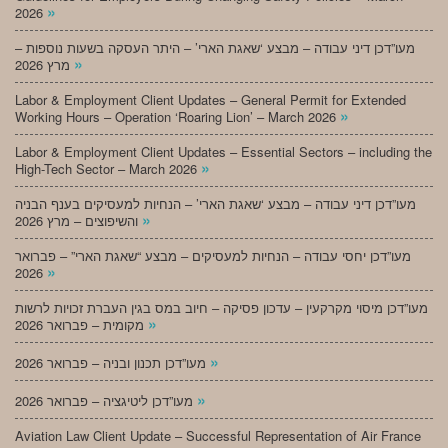
»
2026
מעו”דכן דיני עבודה – מבצע ‘שאגת הארי’ – היתר העסקה בשעות נוספות –
»
מרץ 2026
Labor & Employment Client Updates – General Permit for Extended
»
Working Hours – Operation ‘Roaring Lion’ – March 2026
Labor & Employment Client Updates – Essential Sectors – including the
»
High-Tech Sector – March 2026
מעו”דכן דיני עבודה – מבצע ‘שאגת הארי’ – הנחיות למעסיקים בענף הבניה
»
והשיפוצים – מרץ 2026
מעו”דכן יחסי עבודה – הנחיות למעסיקים – מבצע “שאגת הארי” – פברואר
»
2026
מעו”דכן מיסוי מקרקעין – עדכון פסיקה – חיוב במס בגין העברת זכויות לרשות
»
מקומית – פברואר 2026
»
מעו”דכן תכנון ובניה – פברואר 2026
»
מעו”דכן ליטיגציה – פברואר 2026
Aviation Law Client Update – Successful Representation of Air France