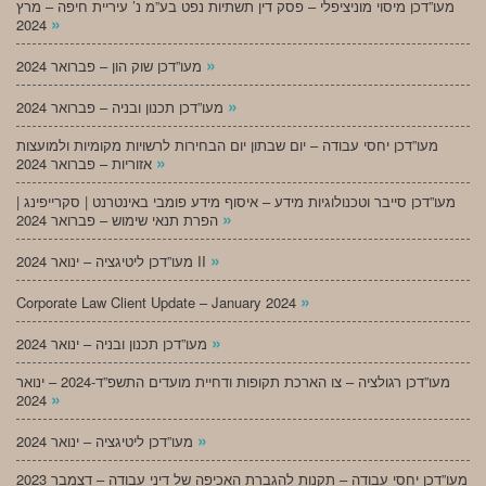
מעו”דכן מיסוי מוניציפלי – פסק דין תשתיות נפט בע”מ נ’ עיריית חיפה – מרץ
»
2024
»
מעו”דכן שוק הון – פברואר 2024
»
מעו”דכן תכנון ובניה – פברואר 2024
מעו”דכן יחסי עבודה – יום שבתון יום הבחירות לרשויות מקומיות ולמועצות
»
אזוריות – פברואר 2024
מעו”דכן סייבר וטכנולוגיות מידע – איסוף מידע פומבי באינטרנט | סקרייפינג |
»
הפרת תנאי שימוש – פברואר 2024
»
מעו”דכן ליטיגציה – ינואר 2024 II
»
Corporate Law Client Update – January 2024
»
מעו”דכן תכנון ובניה – ינואר 2024
מעו”דכן רגולציה – צו הארכת תקופות ודחיית מועדים התשפ”ד-2024 – ינואר
»
2024
»
מעו”דכן ליטיגציה – ינואר 2024
מעו”דכן יחסי עבודה – תקנות להגברת האכיפה של דיני עבודה – דצמבר 2023