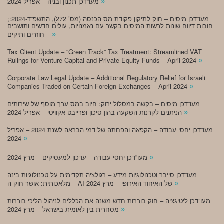
»
מעו”דכן תכנון ובניה – אפריל 2024
;מעו”דכן מיסים – חוק לתיקון פקודת מס הכנסה (מס’ 272), התשפ”ד-2024:
חובות דיווח שונות לרשות המיסים בקשר עם נאמנויות, עולים חדשים ותושבים
»
חוזרים ותיקים –
Tax Client Update – “Green Track” Tax Treatment: Streamlined VAT
»
Rulings for Venture Capital and Private Equity Funds – April 2024
Corporate Law Legal Update – Additional Regulatory Relief for Israeli
»
Companies Traded on Certain Foreign Exchanges – April 2024
מעו”דכן מיסים – בקשה במסלול ירוק: חיוב במס ערך מוסף של שירותים
»
הניתנים לקרנות השקעה בהון סיכון ופרייבט אקוויטי – אפריל 2024
מעו”דכן יחסי עבודה – הקפאה והפחתה של דמי הבראה לשנת 2024 – אפריל
»
2024
»
מעו”דכן יחסי עבודה – עדכון למעסיקים – מרץ 2024
מעו”דכן סייבר וטכנולוגיות מידע – רגולציה תקדימית על טכנולוגיות בינה
»
מלאכותית: אושר חוק ה – AI של האיחוד האירופי – מרץ 2024
מעו”דכן ליטיגציה – חוק בוררות חדש משנה את הכללים לניהול הליכי בוררות
»
מסחרית בין-לאומית בישראל – מרץ 2024