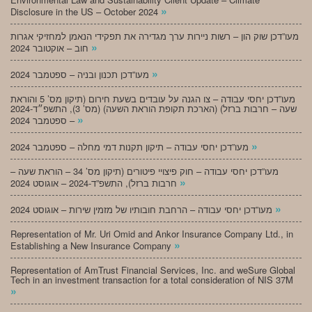
»
Disclosure in the US – October 2024
מעו”דכן שוק הון – רשות ניירות ערך מגדירה את תפקידי הנאמן למחזיקי אגרות
»
חוב – אוקטובר 2024
»
מעו”דכן תכנון ובניה – ספטמבר 2024
מעו”דכן יחסי עבודה – צו הגנה על עובדים בשעת חירום (תיקון מס’ 5 והוראת
שעה – חרבות ברזל) (הארכת תקופת הוראת השעה) (מס’ 3), התשפ״ד-2024
»
– ספטמבר 2024
»
מעו”דכן יחסי עבודה – תיקון תקנות דמי מחלה – ספטמבר 2024
מעו”דכן יחסי עבודה – חוק פיצויי פיטורים (תיקון מס’ 34 – הוראת שעה –
»
חרבות ברזל), התשפ”ד-2024 – אוגוסט 2024
»
מעו”דכן יחסי עבודה – הרחבת חובותיו של מזמין שירות – אוגוסט 2024
Representation of Mr. Uri Omid and Ankor Insurance Company Ltd., in
»
Establishing a New Insurance Company
Representation of AmTrust Financial Services, Inc. and weSure Global
Tech in an investment transaction for a total consideration of NIS 37M
»