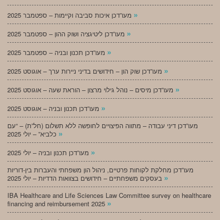
»
מעו”דכן איכות סביבה וקיימות – ספטמבר 2025
»
מעו”דכן ליטיגציה ושוק ההון – ספטמבר 2025
»
מעו”דכן תכנון ובניה – ספטמבר 2025
»
מעו”דכן שוק הון – חידושים בדיני ניירות ערך – אוגוסט 2025
»
מעו”דכן מיסים – נוהל גילוי מרצון – הוראת שעה – אוגוסט 2025
»
מעו”דכן תכנון ובניה – אוגוסט 2025
מעו”דכן דיני עבודה – מתווה הפיצויים לחופשה ללא תשלום (חל”ת) – “עם
»
כלביא” – יולי 2025
»
מעו”דכן תכנון ובניה – יולי 2025
מעו”דכן מחלקת לקוחות פרטיים, ניהול הון משפחתי והעברות בין-דוריות
»
בעסקים משפחתיים – חידושים בצוואות הדדיות – יולי 2025
IBA Healthcare and Life Sciences Law Committee survey on healthcare
»
financing and reimbursement 2025