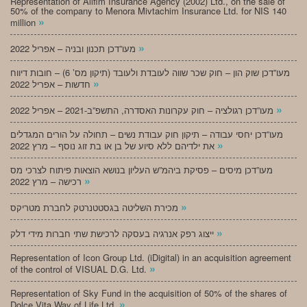
Representation of Alifim Insurance Agency (2002) Ltd., on the sale of
50% of the company to Menora Mivtachim Insurance Ltd. for NIS 140
»
million
»
מעו”דכן תכנון ובניה – אפריל 2022
מעו”דכן שוק הון – חוק שכר שווה לעובדת ולעובד (תיקון מס’ 6) – חובות דיווח
»
חדשות – אפריל 2022
»
מעו”דכן רגולציה – חוק עקרונות האסדרה, התשפ”ב-2021 – אפריל 2022
מעו”דכן יחסי עבודה – תיקון חוק עבודת נשים – תחולה על הורים המגדלים
»
את ילדיהם ללא סיוע של בן או בת זוג נוסף – מרץ 2022
מעו”דכן מיסים – פסיקת ביהמ”ש העליון בנושא הוצאות פיתוח לצרכי מס
»
רכישה – מרץ 2022
»
מכירת השליטה בגסטטנרטק לחברת מטריקס
»
ייצוג רפק אנרגיה בעסקה לרכישת שתי חברות מידי דלק
Representation of Icon Group Ltd. (iDigital) in an acquisition agreement
»
of the control of VISUAL D.G. Ltd.
Representation of Sky Fund in the acquisition of 50% of the shares of
»
Dolce Vita Way of Life Ltd.