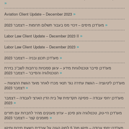
»
»
Aviation Client Update – December 2023
»
מעו”דכן מיסים – זיכויי מס בעבור תשלום תרומות – דצמבר 2023
»
Labor Law Client Update – December 2023 II
»
Labor Law Client Update – December 2023
»
מעו”דכן תכנון ובניה – דצמבר 2023
מעו”דכן סייבר וטכנולוגיות מידע – עיגון סמכויות נרחבות לשב”כ בזירת
»
הטכנולוגיה והסייבר – דצמבר 2023
מעו”דכן ליטיגציה – הגשת עתירה נגד תנאי מכרז לאחר מועד הגשת ההצעות –
»
דצמבר 2023
מעו”דכן יחסי עבודה – פסיקה תקדימית של בית הדין הארצי לעבודה – דצמבר
»
2023
מעו”דכן היי-טק, טכנולוגיה והון סיכון – ערוץ מענקים מהיר לחברות עם תזרים
»
מזומנים קצר – דצמבר 2023
מעו”דכן יחסי עבודה – תיקון מס’ 5 לחוק הגנה על עובדים בשעת חירום ותיקון