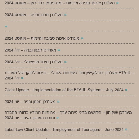
»
מעו”דכן איכות סביבה וקיימות – מס פחמן כבר כאן – אוגוסט 2024
»
מעו”דכן תכנון ובניה – אוגוסט 2024
»
»
מעו”דכן איכות סביבה וקיימות – אוגוסט 2024
»
מעו”דכן תכנון ובניה – יולי 2024
»
מעו”דכן מיסוי מוניציפלי – יולי 2024
מעו”דכן רה-לוקיישן וניוד כישרונות גלובלי – כניסה לתוקף של מערכת ETA-IL –
»
יולי 2024
»
Client Update – Implementation of the ETA-IL System – July 2024
»
מעו”דכן תכנון ובניה – יוני 2024
מעו”דכן שוק הון – חידושים בדיני ניירות ערך – מהותיות המידע בדווחי החברה
»
וחובת העדכון בגינו – יוני 2024
»
Labor Law Client Update – Employment of Teenagers – June 2024