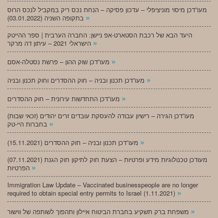
מעו”דכן מיסוי מוניציפלי – עדכון פסיקה – הנחת נכס ריק במקביל לנכס הרוס
»
בתקופה השניה (03.01.2022)
היעד הבא של רכבת הסטארט-אפ ניישן: החברה הערבית | ספר ההייטק
»
הישראלי 2021 – עיתון דה מרקר
»
מעו”דכן שוק ההון – פרשת נסטלה-אסם
»
מעו”דכן תכנון ובניה – חוק ההסדרים וחוק תכנון ובניה
»
מעו”דכן התחדשות עירונית – חוק ההסדרים
מעו”דכן הגירה – רישיון עבודה להעסקת עובדים זרים יהודים (זכאי שבות)
»
בחברות היי-טק
»
מעו”דכן תכנון ובניה – חוק ההסדרים (15.11.2021)
(07.11.2021) מעודכן טכנולוגיות מידע ופרטיות – הצעת חוק לתיקון חוק הגנת
»
הפרטיות
Immigration Law Update – Vaccinated businesspeople are no longer
»
required to obtain special entry permits to Israel (1.11.2021)
»
משפחת ברק תשקיע בחברת הביטוח איילון ותהפוך לשותפה של ווישור