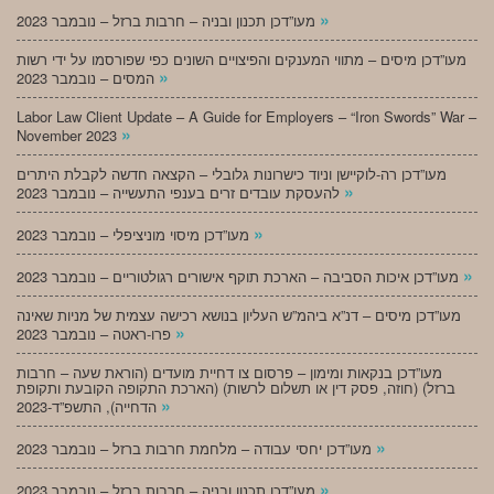
»
מעו”דכן תכנון ובניה – חרבות ברזל – נובמבר 2023
מעו”דכן מיסים – מתווי המענקים והפיצויים השונים כפי שפורסמו על ידי רשות
»
המסים – נובמבר 2023
Labor Law Client Update – A Guide for Employers – “Iron Swords” War –
»
November 2023
מעו”דכן רה-לוקיישן וניוד כישרונות גלובלי – הקצאה חדשה לקבלת היתרים
»
להעסקת עובדים זרים בענפי התעשייה – נובמבר 2023
»
מעו”דכן מיסוי מוניציפלי – נובמבר 2023
»
מעו”דכן איכות הסביבה – הארכת תוקף אישורים רגולטוריים – נובמבר 2023
מעו”דכן מיסים – דנ”א ביהמ”ש העליון בנושא רכישה עצמית של מניות שאינה
»
פרו-ראטה – נובמבר 2023
מעו”דכן בנקאות ומימון – פרסום צו דחיית מועדים (הוראת שעה – חרבות
ברזל) (חוזה, פסק דין או תשלום לרשות) (הארכת התקופה הקובעת ותקופת
»
הדחייה), התשפ”ד-2023
»
מעו”דכן יחסי עבודה – מלחמת חרבות ברזל – נובמבר 2023
»
מעו”דכן תכנון ובניה – חרבות ברזל – נובמבר 2023