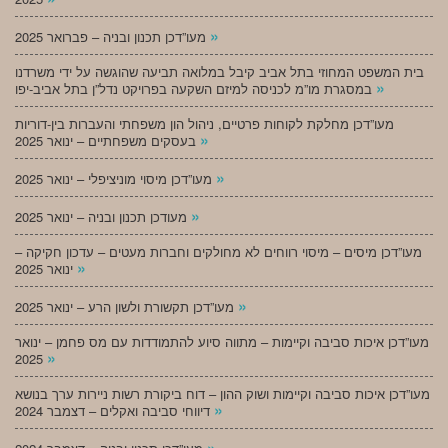
»
מעו”דכן תכנון ובניה – פברואר 2025
בית המשפט המחוזי בתל אביב קיבל במלואה תביעה שהוגשה על ידי משרדנו
»
במסגרת מו”מ לכניסה למיזם השקעה בפרויקט נדל”ן בתל אביב-יפו
מעו”דכן מחלקת לקוחות פרטיים, ניהול הון משפחתי והעברות בין-דוריות
»
בעסקים משפחתיים – ינואר 2025
»
מעו”דכן מיסוי מוניציפלי – ינואר 2025
»
מעודכן תכנון ובניה – ינואר 2025
מעו”דכן מיסים – מיסוי רווחים לא מחולקים וחברות מעטים – עדכון חקיקה –
»
ינואר 2025
»
מעו”דכן תקשורת ולשון הרע – ינואר 2025
מעו”דכן איכות סביבה וקיימות – מתווה סיוע להתמודדות עם מס פחמן – ינואר
»
2025
מעו”דכן איכות סביבה וקיימות ושוק ההון – דוח ביקורת רשות ניירות ערך בנושא
»
דיווחי סביבה ואקלים – דצמבר 2024
»