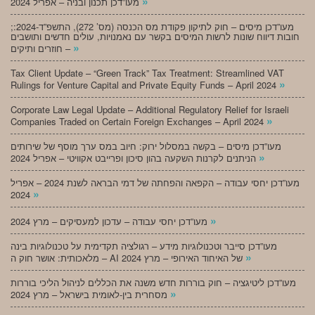
»
מעו”דכן תכנון ובניה – אפריל 2024
;מעו”דכן מיסים – חוק לתיקון פקודת מס הכנסה (מס’ 272), התשפ”ד-2024:
חובות דיווח שונות לרשות המיסים בקשר עם נאמנויות, עולים חדשים ותושבים
»
חוזרים ותיקים –
Tax Client Update – “Green Track” Tax Treatment: Streamlined VAT
»
Rulings for Venture Capital and Private Equity Funds – April 2024
Corporate Law Legal Update – Additional Regulatory Relief for Israeli
»
Companies Traded on Certain Foreign Exchanges – April 2024
מעו”דכן מיסים – בקשה במסלול ירוק: חיוב במס ערך מוסף של שירותים
»
הניתנים לקרנות השקעה בהון סיכון ופרייבט אקוויטי – אפריל 2024
מעו”דכן יחסי עבודה – הקפאה והפחתה של דמי הבראה לשנת 2024 – אפריל
»
2024
»
מעו”דכן יחסי עבודה – עדכון למעסיקים – מרץ 2024
מעו”דכן סייבר וטכנולוגיות מידע – רגולציה תקדימית על טכנולוגיות בינה
»
מלאכותית: אושר חוק ה – AI של האיחוד האירופי – מרץ 2024
מעו”דכן ליטיגציה – חוק בוררות חדש משנה את הכללים לניהול הליכי בוררות
»
מסחרית בין-לאומית בישראל – מרץ 2024