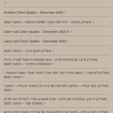
»
»
Aviation Client Update – December 2023
»
מעו”דכן מיסים – זיכויי מס בעבור תשלום תרומות – דצמבר 2023
»
Labor Law Client Update – December 2023 II
»
Labor Law Client Update – December 2023
»
מעו”דכן תכנון ובניה – דצמבר 2023
מעו”דכן סייבר וטכנולוגיות מידע – עיגון סמכויות נרחבות לשב”כ בזירת
»
הטכנולוגיה והסייבר – דצמבר 2023
מעו”דכן ליטיגציה – הגשת עתירה נגד תנאי מכרז לאחר מועד הגשת ההצעות –
»
דצמבר 2023
מעו”דכן יחסי עבודה – פסיקה תקדימית של בית הדין הארצי לעבודה – דצמבר
»
2023
מעו”דכן היי-טק, טכנולוגיה והון סיכון – ערוץ מענקים מהיר לחברות עם תזרים
»
מזומנים קצר – דצמבר 2023
מעו”דכן יחסי עבודה – תיקון מס’ 5 לחוק הגנה על עובדים בשעת חירום ותיקון