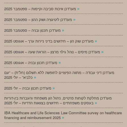
»
מעו”דכן איכות סביבה וקיימות – ספטמבר 2025
»
מעו”דכן ליטיגציה ושוק ההון – ספטמבר 2025
»
מעו”דכן תכנון ובניה – ספטמבר 2025
»
מעו”דכן שוק הון – חידושים בדיני ניירות ערך – אוגוסט 2025
»
מעו”דכן מיסים – נוהל גילוי מרצון – הוראת שעה – אוגוסט 2025
»
מעו”דכן תכנון ובניה – אוגוסט 2025
מעו”דכן דיני עבודה – מתווה הפיצויים לחופשה ללא תשלום (חל”ת) – “עם
»
כלביא” – יולי 2025
»
מעו”דכן תכנון ובניה – יולי 2025
מעו”דכן מחלקת לקוחות פרטיים, ניהול הון משפחתי והעברות בין-דוריות
»
בעסקים משפחתיים – חידושים בצוואות הדדיות – יולי 2025
IBA Healthcare and Life Sciences Law Committee survey on healthcare
»
financing and reimbursement 2025