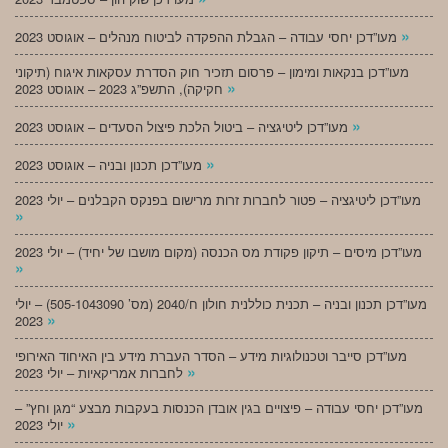
»
מעו”דכן יחסי עבודה – הגבלת ההפקדה לביטוח מנהלים – אוגוסט 2023
מעו”דכן בנקאות ומימון – פרסום תזכיר חוק הסדרת עסקאות איגוח (תיקוני
»
חקיקה), התשפ”ג 2023 – אוגוסט 2023
»
מעו”דכן ליטיגציה – ביטול הלכת פיצול הסעדים – אוגוסט 2023
»
מעו”דכן תכנון ובניה – אוגוסט 2023
מעו”דכן ליטיגציה – פטור לחברות זרות מרישום בפנקס הקבלנים – יולי 2023
»
מעו”דכן מיסים – תיקון פקודת מס הכנסה (מקום מושבו של יחיד) – יולי 2023
»
מעו”דכן תכנון ובניה – תכנית כוללנית חולון ח/2040 (מס’ 505-1043090) – יולי
»
2023
מעו”דכן סייבר וטכנולוגיות מידע – הסדר העברת מידע בין האיחוד האירופי
»
לחברות אמריקאיות – יולי 2023
מעו”דכן יחסי עבודה – פיצויים בגין אובדן הכנסות בעקבות מבצע “מגן וחץ” –
»
יולי 2023