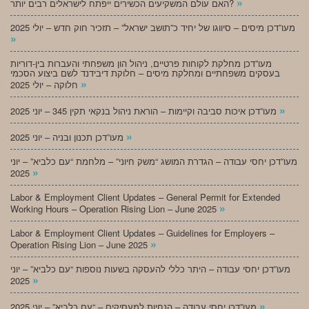
»
האם עולם המשקיעים הכשירים ייפתח לישראלים רבים יותר?
מעו”דכן מיסים – סיווגו של יחיד כ”תושב ישראל” – תזכיר חוק חדש – יולי 2025
»
מעו”דכן מחלקת לקוחות פרטיים, ניהול הון משפחתי והעברות בין-דוריות
בעסקים משפחתיים ומחלקת מיסים – חלוקת דיבידנד לשם ביצוע הסכמי
»
חלוקה – יולי 2025
»
מעו”דכן איכות סביבה וקיימות – הוראת ניהול בנקאי תקין 345 – יוני 2025
»
מעו”דכן תכנון ובניה – יוני 2025
מעו”דכן יחסי עבודה – הגדרת המושג “משק חיוני” – מלחמת “עם כלביא” – יוני
»
2025
Labor & Employment Client Updates – General Permit for Extended
»
Working Hours – Operation Rising Lion – June 2025
Labor & Employment Client Updates – Guidelines for Employers –
»
Operation Rising Lion – June 2025
מעו”דכן יחסי עבודה – היתר כללי להעסקה בשעות נוספות “עם כלביא” – יוני
»
2025
»
מעו”דכן יחסי עבודה – הנחיות למעסיקים – “עם כלביא” – יוני 2025