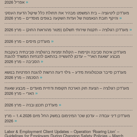
»
אפריל 2026
מעו”דכן ליטיגציה – בית המשפט מבהיר את תחולת כלל שיקול הדעת העסקי
»
והיקף חובת הנאמנות של ועדות השקעה בגופים מוסדיים – מרץ 2026
»
מעו”דכן רגולציה – תקנות שירותי תשלום (פטור מהוראות החוק) – מרץ 2026
»
מעו”דכן מיסים – מרץ 2026
מעו”דכן איכות סביבה וקיימות – הקלות זמניות ברגולציה סביבתית בעקבות
מבצע “שאגת הארי” – עדכון לתעשייה בהתאם להנחיות המשרד להגנת
»
הסביבה – מרץ 2026
מעו”דכן סייבר וטכנולוגיות מידע – גילוי דעת הרשות להגנת הפרטיות בנושא
»
הסכמה – מרץ 2026
מעו”דכן רגולציה – הצעת חוק הארכת תקופות ודחיית מועדים – מבצע שאגת
»
הארי – מרץ 2026
»
מעו”דכן תכנון ובניה – מרץ 2026
מעו”דכן דיני עבודה – עדכון שכר המינימום במשק החל מיום 1.4.2026 – מרץ
»
2026
Labor & Employment Client Updates – Operation ‘Roaring Lion’ –
Guidelines for Employers During Changing Safety Policies – March