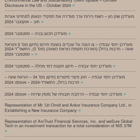
»
Disclosure in the US – October 2024
מעו”דכן שוק הון – רשות ניירות ערך מגדירה את תפקידי הנאמן למחזיקי אגרות
»
חוב – אוקטובר 2024
»
מעו”דכן תכנון ובניה – ספטמבר 2024
מעו”דכן יחסי עבודה – צו הגנה על עובדים בשעת חירום (תיקון מס’ 5 והוראת
שעה – חרבות ברזל) (הארכת תקופת הוראת השעה) (מס’ 3), התשפ״ד-2024
»
– ספטמבר 2024
»
מעו”דכן יחסי עבודה – תיקון תקנות דמי מחלה – ספטמבר 2024
מעו”דכן יחסי עבודה – חוק פיצויי פיטורים (תיקון מס’ 34 – הוראת שעה –
»
חרבות ברזל), התשפ”ד-2024 – אוגוסט 2024
»
מעו”דכן יחסי עבודה – הרחבת חובותיו של מזמין שירות – אוגוסט 2024
Representation of Mr. Uri Omid and Ankor Insurance Company Ltd., in
»
Establishing a New Insurance Company
Representation of AmTrust Financial Services, Inc. and weSure Global
Tech in an investment transaction for a total consideration of NIS 37M
»