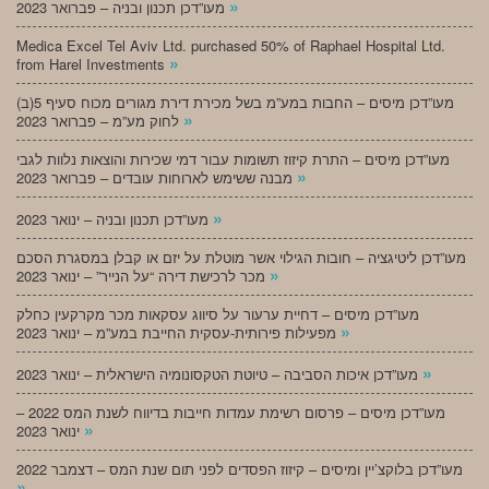
»
מעו”דכן תכנון ובניה – פברואר 2023
Medica Excel Tel Aviv Ltd. purchased 50% of Raphael Hospital Ltd.
»
from Harel Investments
מעו”דכן מיסים – החבות במע”מ בשל מכירת דירת מגורים מכוח סעיף 5(ב)
»
לחוק מע”מ – פברואר 2023
מעו”דכן מיסים – התרת קיזוז תשומות עבור דמי שכירות והוצאות נלוות לגבי
»
מבנה ששימש לארוחות עובדים – פברואר 2023
»
מעו”דכן תכנון ובניה – ינואר 2023
מעו”דכן ליטיגציה – חובות הגילוי אשר מוטלת על יזם או קבלן במסגרת הסכם
»
מכר לרכישת דירה “על הנייר” – ינואר 2023
מעו”דכן מיסים – דחיית ערעור על סיווג עסקאות מכר מקרקעין כחלק
»
מפעילות פירותית-עסקית החייבת במע”מ – ינואר 2023
»
מעו”דכן איכות הסביבה – טיוטת הטקסונומיה הישראלית – ינואר 2023
מעו”דכן מיסים – פרסום רשימת עמדות חייבות בדיווח לשנת המס 2022 –
»
ינואר 2023
מעו”דכן בלוקצ’יין ומיסים – קיזוז הפסדים לפני תום שנת המס – דצמבר 2022
»