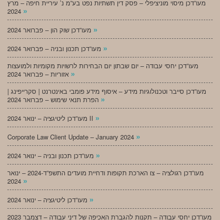
מעו”דכן מיסוי מוניציפלי – פסק דין תשתיות נפט בע”מ נ’ עיריית חיפה – מרץ
»
2024
»
מעו”דכן שוק הון – פברואר 2024
»
מעו”דכן תכנון ובניה – פברואר 2024
מעו”דכן יחסי עבודה – יום שבתון יום הבחירות לרשויות מקומיות ולמועצות
»
אזוריות – פברואר 2024
מעו”דכן סייבר וטכנולוגיות מידע – איסוף מידע פומבי באינטרנט | סקרייפינג |
»
הפרת תנאי שימוש – פברואר 2024
»
מעו”דכן ליטיגציה – ינואר 2024 II
»
Corporate Law Client Update – January 2024
»
מעו”דכן תכנון ובניה – ינואר 2024
מעו”דכן רגולציה – צו הארכת תקופות ודחיית מועדים התשפ”ד-2024 – ינואר
»
2024
»
מעו”דכן ליטיגציה – ינואר 2024
מעו”דכן יחסי עבודה – תקנות להגברת האכיפה של דיני עבודה – דצמבר 2023