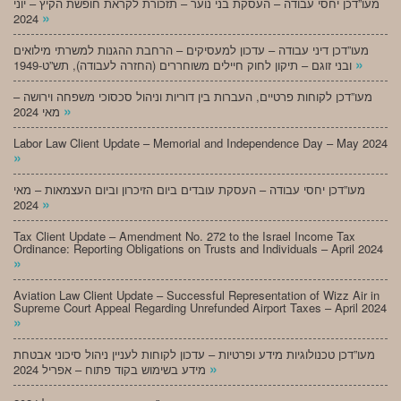
מעו”דכן יחסי עבודה – העסקת בני נוער – תזכורת לקראת חופשת הקיץ – יוני
»
2024
מעו”דכן דיני עבודה – עדכון למעסיקים – הרחבת ההגנות למשרתי מילואים
»
ובני זוגם – תיקון לחוק חיילים משוחררים (החזרה לעבודה), תש”ט-1949
מעו”דכן לקוחות פרטיים, העברות בין דוריות וניהול סכסוכי משפחה וירושה –
»
מאי 2024
Labor Law Client Update – Memorial and Independence Day – May 2024
»
מעו”דכן יחסי עבודה – העסקת עובדים ביום הזיכרון וביום העצמאות – מאי
»
2024
Tax Client Update – Amendment No. 272 to the Israel Income Tax
Ordinance: Reporting Obligations on Trusts and Individuals – April 2024
»
Aviation Law Client Update – Successful Representation of Wizz Air in
Supreme Court Appeal Regarding Unrefunded Airport Taxes – April 2024
»
מעו”דכן טכנולוגיות מידע ופרטיות – עדכון לקוחות לעניין ניהול סיכוני אבטחת
»
מידע בשימוש בקוד פתוח – אפריל 2024