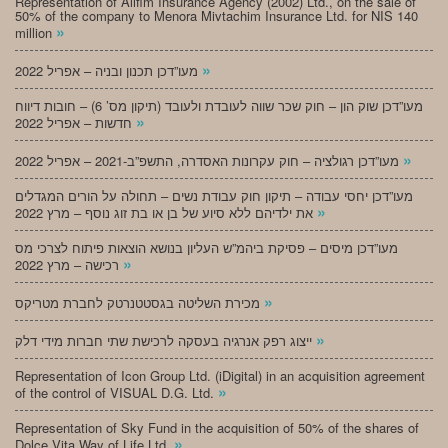
Representation of Alifim Insurance Agency (2002) Ltd., on the sale of
50% of the company to Menora Mivtachim Insurance Ltd. for NIS 140
»
million
»
מעו”דכן תכנון ובניה – אפריל 2022
מעו”דכן שוק הון – חוק שכר שווה לעובדת ולעובד (תיקון מס’ 6) – חובות דיווח
»
חדשות – אפריל 2022
»
מעו”דכן רגולציה – חוק עקרונות האסדרה, התשפ”ב-2021 – אפריל 2022
מעו”דכן יחסי עבודה – תיקון חוק עבודת נשים – תחולה על הורים המגדלים
»
את ילדיהם ללא סיוע של בן או בת זוג נוסף – מרץ 2022
מעו”דכן מיסים – פסיקת ביהמ”ש העליון בנושא הוצאות פיתוח לצרכי מס
»
רכישה – מרץ 2022
»
מכירת השליטה בגסטטנרטק לחברת מטריקס
»
ייצוג רפק אנרגיה בעסקה לרכישת שתי חברות מידי דלק
Representation of Icon Group Ltd. (iDigital) in an acquisition agreement
»
of the control of VISUAL D.G. Ltd.
Representation of Sky Fund in the acquisition of 50% of the shares of
»
Dolce Vita Way of Life Ltd.