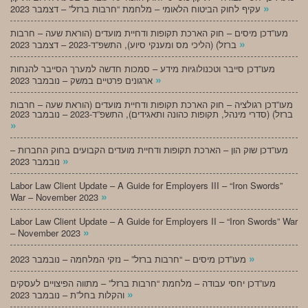
»
עקיף לחוק הביטוח הלאומי – מלחמת “חרבות ברזל” – דצמבר 2023
מעו”דכן מיסים – חוק הארכת תקופות ודחיית מועדים (הוראת שעה – חרבות
»
ברזל) (הליכי מס ומענקי סיוע), התשפ”ד-2023 – דצמבר 2023
מעו”דכן סייבר וטכנולוגיות מידע – סמכות חדשה למערך הסייבר להנחות
»
ארגונים פרטיים במשק – נובמבר 2023
מעו”דכן רגולציה – חוק הארכת תקופות ודחיית מועדים (הוראת שעה – חרבות
ברזל) (סדרי מינהל, תקופות כהונה ותאגידים), התשפ”ד-2023 – נובמבר 2023
»
מעו”דכן שוק הון – הארכת תקופות ודחיית מועדים הקבועים בחוק החברות –
»
נובמבר 2023
Labor Law Client Update – A Guide for Employers III – “Iron Swords”
»
War – November 2023
Labor Law Client Update – A Guide for Employers II – “Iron Swords” War
»
– November 2023
»
מעו”דכן מיסים – “חרבות ברזל” – נזקי המלחמה – נובמבר 2023
מעו”דכן יחסי עבודה – מלחמת “חרבות ברזל” – מתווה הפיצויים לעסקים
»
והקלות בחל”ת – נובמבר 2023