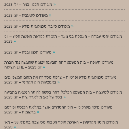
»
מעו”דכן תכנון ובניה – יולי 2023
»
מעו”דכן ליטיגציה – יוני 2023
»
מעו”דכן סייבר וטכנולוגיות מידע – יוני 2023
מעו”דכן יחסי עבודה – העסקת בני נוער – תזכורת לקראת חופשת הקיץ – יוני
»
2023
»
מעו”דכן תכנון ובניה – יוני 2023
מעו”דכן תעופה – בית המשפט דחה תובענה ייצוגית שהוגשה נגד חברת
»
השילוח DHL – יוני 2023
מעו”דכן טכנולוגיות מידע ופרטיות – צרפת מסדירה את תחום המשפיענים
»
באמצעות חוק תקדימי – יוני 2023
מעו”דכן ליטיגציה – בית המשפט הכלכלי דחה בקשה להיתר המצאה בתביעה
»
בסך של כ-2 מיליארד ש”ח – יוני 2023
מעו”דכן מיסוי מקרקעין – חוק ההסדרים אושר במליאת הכנסת ופורסם
»
ברשומות – יוני 2023
מעו”דכן מיסוי מקרקעין – הארכת תוקף הטבות מס שבח בתמ”א 38 – מאי
»
2023