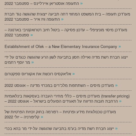
»
התעופה אוסטריאן איירליינס – ספטמבר 2022
מעו”דכן תעופה – בית המשפט המחוזי דחה תביעה ייצוגית שהוגשה נגד חברת
»
התעופה וויז אייר – ספטמבר 2022
מעו”דכן מיסוי מוניציפלי – עדכון פסיקה – ביטול חיוב רטרואקטיבי בארנונה –
»
ספטמבר 2022
»
Establishment of Ofek – a New Elementary Insurance Company
ייצוג חברת רשת מדיה ואיילה חסון בתביעת לשון הרע שהוגשה כנגדם על ידי
»
מר יוסף רחמים
»
אליאקסיס רוכשת את אקווריוס ספקטרום
»
מעו”דכן מיסים – השתתפות מלכ”רים במכרזי מדינה – אוגוסט 2022
מעו”דכן מיסים – כללי מחירי העברה בעסקאות בינלאומיות (transfer pricing)
»
– הרחבת חובות הדיווח על תאגידים הפועלים בישראל – אוגוסט 2022
מעו”דכן טכנולוגיות מידע ופרטיות – רפורמה בחוק זכויות הפרטיות של
»
קליפורניה – יולי 2022
»
ייצוג חברת רשת מדיה בע”מ בתביעה שהוגשה על-ידי מר בהא בכרי