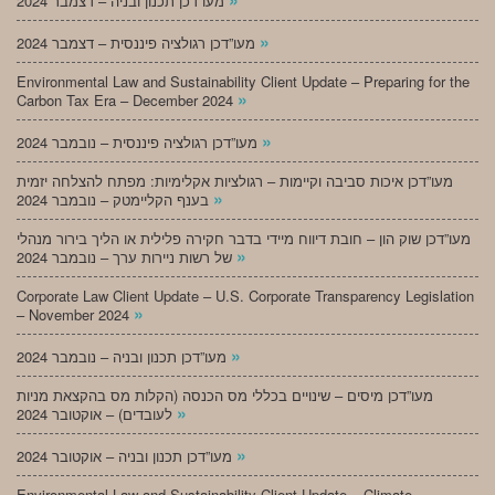
מעו”דכן תכנון ובניה – דצמבר 2024
»
מעו”דכן רגולציה פיננסית – דצמבר 2024
Environmental Law and Sustainability Client Update – Preparing for the
»
Carbon Tax Era – December 2024
»
מעו”דכן רגולציה פיננסית – נובמבר 2024
מעו”דכן איכות סביבה וקיימות – רגולציות אקלימיות: מפתח להצלחה יזמית
»
בענף הקליימטק – נובמבר 2024
מעו”דכן שוק הון – חובת דיווח מיידי בדבר חקירה פלילית או הליך בירור מנהלי
»
של רשות ניירות ערך – נובמבר 2024
Corporate Law Client Update – U.S. Corporate Transparency Legislation
»
– November 2024
»
מעו”דכן תכנון ובניה – נובמבר 2024
מעו”דכן מיסים – שינויים בכללי מס הכנסה (הקלות מס בהקצאת מניות
»
לעובדים) – אוקטובר 2024
»
מעו”דכן תכנון ובניה – אוקטובר 2024
Environmental Law and Sustainability Client Update – Climate