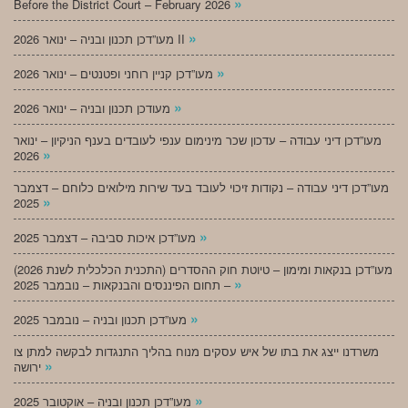
»
Before the District Court – February 2026
»
מעו”דכן תכנון ובניה – ינואר 2026 II
»
מעו”דכן קניין רוחני ופטנטים – ינואר 2026
»
מעודכן תכנון ובניה – ינואר 2026
מעו”דכן דיני עבודה – עדכון שכר מינימום ענפי לעובדים בענף הניקיון – ינואר
»
2026
מעו”דכן דיני עבודה – נקודות זיכוי לעובד בעד שירות מילואים כלוחם – דצמבר
»
2025
»
מעו”דכן איכות סביבה – דצמבר 2025
מעו”דכן בנקאות ומימון – טיוטת חוק ההסדרים (התכנית הכלכלית לשנת 2026)
»
– תחום הפיננסים והבנקאות – נובמבר 2025
»
מעו”דכן תכנון ובניה – נובמבר 2025
משרדנו ייצג את בתו של איש עסקים מנוח בהליך התנגדות לבקשה למתן צו
»
ירושה
»
מעו”דכן תכנון ובניה – אוקטובר 2025