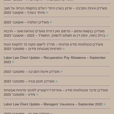
מעו”דכן איכות הסביבה – עדכון בעניין היתרי רעלים בתקופת הכרזה על מצב
»
מיוחד בעורף – אוקטובר 2023
»
מעו”דכן רגולציה – אוקטובר 2023
מעו”דכן בנקאות ומימון – פרסום חוק דחיית מועדים (הוראת שעה – חרבות
»
ברזל) (חוזה, פסק דין או תשלום לרשות), התשפ”ד – 2023 – אוקטובר 2023
מעו”דכן טכנולוגיות מידע ופרטיות – מדריך ליישום תקנה 15 לתקנות הגנת
»
הפרטיות (אבטחת מידע) – ספטמבר 2023
Labor Law Client Update – Recuperation Pay Allowance – September
»
2023
»
מעו”דכן איכות הסביבה – ספטמבר 2023
»
מעו”דכן תכנון ובניה – ספטמבר 2023
מעו”דכן סייבר וטכנולוגיות מידע – אחריות דירקטוריון לסיכוני פרטיות ואבטחת
»
מידע – ספטמבר 2023
»
Labor Law Client Update – Managers’ Insurance – September 2023
»
מעו”דכן שוק הון – ספטמבר 2023