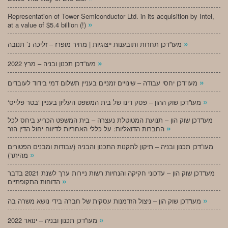
Representation of Tower Semiconductor Ltd. in its acquisition by Intel,
»
at a value of $5.4 billion (!)
»
מעו”דכן תחרות ותובענות ייצוגיות | מחיר מופרז – זליכה נ’ תנובה
»
מעו”דכן תכנון ובניה – מרץ 2022
»
מעו”דכן יחסי עבודה – שינויים זמניים בעניין תשלום דמי בידוד לעובדים
»
‘מעו”דכן שוק ההון – פסק דינו של בית המשפט העליון בעניין ‘בטר פלייס
מעו”דכן שוק הון – תנועת המטוטלת נעצרה – בית המשפט הכריע ביחס לכל
»
החברות הדואליות: על כללי האחריות לדיווח יחול הדין הזר
מעו”דכן תכנון ובניה – תיקון לתקנות התכנון והבניה (עבודות ומבנים הפטורים
»
מהיתר)
מעו”דכן שוק הון – עדכוני חקיקה והנחיות רשות ניירות ערך לשנת 2021 בדבר
»
הדוחות התקופתיים
»
מעו”דכן שוק הון – ניצול הזדמנות עסקית של חברה בידי נושא משרה בה
»
מעו”דכן תכנון ובניה – ינואר 2022