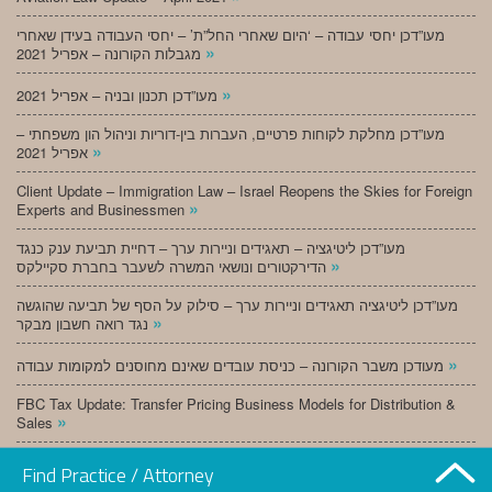
מעו”דכן יחסי עבודה – ‘היום שאחרי החל”ת’ – יחסי העבודה בעידן שאחרי
»
מגבלות הקורונה – אפריל 2021
»
מעו”דכן תכנון ובניה – אפריל 2021
מעו”דכן מחלקת לקוחות פרטיים, העברות בין-דוריות וניהול הון משפחתי –
»
אפריל 2021
Client Update – Immigration Law – Israel Reopens the Skies for Foreign
»
Experts and Businessmen
מעו”דכן ליטיגציה – תאגידים וניירות ערך – דחיית תביעת ענק כנגד
»
הדירקטורים ונושאי המשרה לשעבר בחברת סקיילקס
מעו”דכן ליטיגציה תאגידים וניירות ערך – סילוק על הסף של תביעה שהוגשה
»
נגד רואה חשבון מבקר
»
מעודכן משבר הקורונה – כניסת עובדים שאינם מחוסנים למקומות עבודה
FBC Tax Update: Transfer Pricing Business Models for Distribution &
»
Sales
»
מעו”דכן תכנון ובניה – מרץ 2021
Find Practice / Attorney