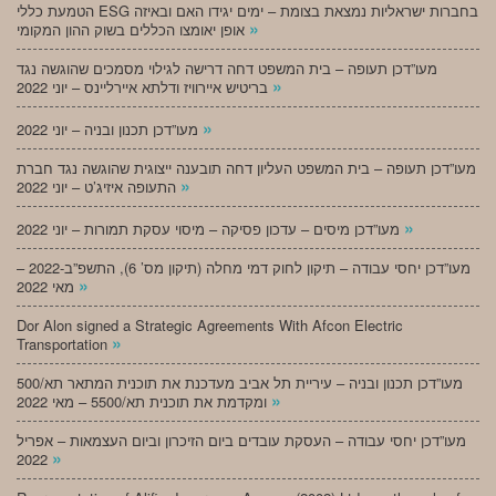
הטמעת כללי ESG בחברות ישראליות נמצאת בצומת – ימים יגידו האם ובאיזה
»
אופן יאומצו הכללים בשוק ההון המקומי
מעו”דכן תעופה – בית המשפט דחה דרישה לגילוי מסמכים שהוגשה נגד
»
בריטיש איירוויז ודלתא איירליינס – יוני 2022
»
מעו”דכן תכנון ובניה – יוני 2022
מעו”דכן תעופה – בית המשפט העליון דחה תובענה ייצוגית שהוגשה נגד חברת
»
התעופה איזיג’ט – יוני 2022
»
מעו”דכן מיסים – עדכון פסיקה – מיסוי עסקת תמורות – יוני 2022
מעו”דכן יחסי עבודה – תיקון לחוק דמי מחלה (תיקון מס’ 6), התשפ”ב-2022 –
»
מאי 2022
Dor Alon signed a Strategic Agreements With Afcon Electric
»
Transportation
מעו”דכן תכנון ובניה – עיריית תל אביב מעדכנת את תוכנית המתאר תא/500
»
ומקדמת את תוכנית תא/5500 – מאי 2022
מעו”דכן יחסי עבודה – העסקת עובדים ביום הזיכרון וביום העצמאות – אפריל
»
2022