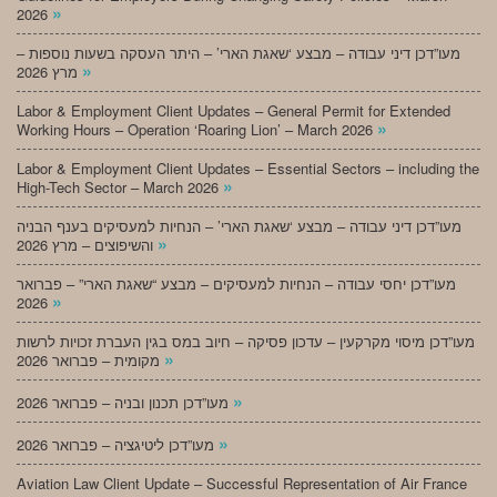
»
2026
מעו”דכן דיני עבודה – מבצע ‘שאגת הארי’ – היתר העסקה בשעות נוספות –
»
מרץ 2026
Labor & Employment Client Updates – General Permit for Extended
»
Working Hours – Operation ‘Roaring Lion’ – March 2026
Labor & Employment Client Updates – Essential Sectors – including the
»
High-Tech Sector – March 2026
מעו”דכן דיני עבודה – מבצע ‘שאגת הארי’ – הנחיות למעסיקים בענף הבניה
»
והשיפוצים – מרץ 2026
מעו”דכן יחסי עבודה – הנחיות למעסיקים – מבצע “שאגת הארי” – פברואר
»
2026
מעו”דכן מיסוי מקרקעין – עדכון פסיקה – חיוב במס בגין העברת זכויות לרשות
»
מקומית – פברואר 2026
»
מעו”דכן תכנון ובניה – פברואר 2026
»
מעו”דכן ליטיגציה – פברואר 2026
Aviation Law Client Update – Successful Representation of Air France