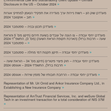
»
Disclosure in the US – October 2024
מעו”דכן שוק הון – רשות ניירות ערך מגדירה את תפקידי הנאמן למחזיקי אגרות
»
חוב – אוקטובר 2024
»
מעו”דכן תכנון ובניה – ספטמבר 2024
מעו”דכן יחסי עבודה – צו הגנה על עובדים בשעת חירום (תיקון מס’ 5 והוראת
שעה – חרבות ברזל) (הארכת תקופת הוראת השעה) (מס’ 3), התשפ״ד-2024
»
– ספטמבר 2024
»
מעו”דכן יחסי עבודה – תיקון תקנות דמי מחלה – ספטמבר 2024
מעו”דכן יחסי עבודה – חוק פיצויי פיטורים (תיקון מס’ 34 – הוראת שעה –
»
חרבות ברזל), התשפ”ד-2024 – אוגוסט 2024
»
מעו”דכן יחסי עבודה – הרחבת חובותיו של מזמין שירות – אוגוסט 2024
Representation of Mr. Uri Omid and Ankor Insurance Company Ltd., in
»
Establishing a New Insurance Company
Representation of AmTrust Financial Services, Inc. and weSure Global
Tech in an investment transaction for a total consideration of NIS 37M
»