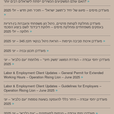
»
האם עולם המשקיעים הכשירים ייפתח לישראלים רבים יותר?
מעו”דכן מיסים – סיווגו של יחיד כ”תושב ישראל” – תזכיר חוק חדש – יולי 2025
»
מעו”דכן מחלקת לקוחות פרטיים, ניהול הון משפחתי והעברות בין-דוריות
בעסקים משפחתיים ומחלקת מיסים – חלוקת דיבידנד לשם ביצוע הסכמי
»
חלוקה – יולי 2025
»
מעו”דכן איכות סביבה וקיימות – הוראת ניהול בנקאי תקין 345 – יוני 2025
»
מעו”דכן תכנון ובניה – יוני 2025
מעו”דכן יחסי עבודה – הגדרת המושג “משק חיוני” – מלחמת “עם כלביא” – יוני
»
2025
Labor & Employment Client Updates – General Permit for Extended
»
Working Hours – Operation Rising Lion – June 2025
Labor & Employment Client Updates – Guidelines for Employers –
»
Operation Rising Lion – June 2025
מעו”דכן יחסי עבודה – היתר כללי להעסקה בשעות נוספות “עם כלביא” – יוני
»
2025
»
מעו”דכן יחסי עבודה – הנחיות למעסיקים – “עם כלביא” – יוני 2025