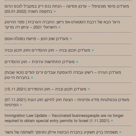
מעו”דכן מיסוי מוניציפלי – עדכון פסיקה – הנחת נכס ריק במקביל לנכס הרוס
»
בתקופה השניה (03.01.2022)
היעד הבא של רכבת הסטארט-אפ ניישן: החברה הערבית | ספר ההייטק
»
הישראלי 2021 – עיתון דה מרקר
»
מעו”דכן שוק ההון – פרשת נסטלה-אסם
»
מעו”דכן תכנון ובניה – חוק ההסדרים וחוק תכנון ובניה
»
מעו”דכן התחדשות עירונית – חוק ההסדרים
מעו”דכן הגירה – רישיון עבודה להעסקת עובדים זרים יהודים (זכאי שבות)
»
בחברות היי-טק
»
מעו”דכן תכנון ובניה – חוק ההסדרים (15.11.2021)
(07.11.2021) מעודכן טכנולוגיות מידע ופרטיות – הצעת חוק לתיקון חוק הגנת
»
הפרטיות
Immigration Law Update – Vaccinated businesspeople are no longer
»
required to obtain special entry permits to Israel (1.11.2021)
»
משפחת ברק תשקיע בחברת הביטוח איילון ותהפוך לשותפה של ווישור