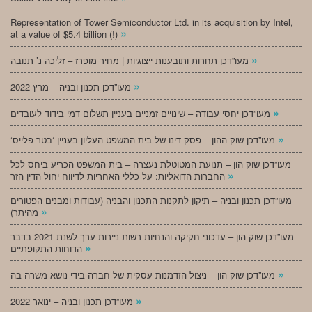
Representation of Tower Semiconductor Ltd. in its acquisition by Intel,
»
at a value of $5.4 billion (!)
»
מעו”דכן תחרות ותובענות ייצוגיות | מחיר מופרז – זליכה נ’ תנובה
»
מעו”דכן תכנון ובניה – מרץ 2022
»
מעו”דכן יחסי עבודה – שינויים זמניים בעניין תשלום דמי בידוד לעובדים
»
‘מעו”דכן שוק ההון – פסק דינו של בית המשפט העליון בעניין ‘בטר פלייס
מעו”דכן שוק הון – תנועת המטוטלת נעצרה – בית המשפט הכריע ביחס לכל
»
החברות הדואליות: על כללי האחריות לדיווח יחול הדין הזר
מעו”דכן תכנון ובניה – תיקון לתקנות התכנון והבניה (עבודות ומבנים הפטורים
»
מהיתר)
מעו”דכן שוק הון – עדכוני חקיקה והנחיות רשות ניירות ערך לשנת 2021 בדבר
»
הדוחות התקופתיים
»
מעו”דכן שוק הון – ניצול הזדמנות עסקית של חברה בידי נושא משרה בה
»
מעו”דכן תכנון ובניה – ינואר 2022