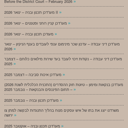
»
Before the District Court – February 2026
»
מעו”דכן תכנון ובניה – ינואר 2026 II
»
מעו”דכן קניין רוחני ופטנטים – ינואר 2026
»
מעודכן תכנון ובניה – ינואר 2026
מעו”דכן דיני עבודה – עדכון שכר מינימום ענפי לעובדים בענף הניקיון – ינואר
»
2026
מעו”דכן דיני עבודה – נקודות זיכוי לעובד בעד שירות מילואים כלוחם – דצמבר
»
2025
»
מעו”דכן איכות סביבה – דצמבר 2025
מעו”דכן בנקאות ומימון – טיוטת חוק ההסדרים (התכנית הכלכלית לשנת 2026)
»
– תחום הפיננסים והבנקאות – נובמבר 2025
»
מעו”דכן תכנון ובניה – נובמבר 2025
משרדנו ייצג את בתו של איש עסקים מנוח בהליך התנגדות לבקשה למתן צו
»
ירושה
»
מעו”דכן תכנון ובניה – אוקטובר 2025