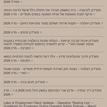
»
אפריל 2026
מעו”דכן ליטיגציה – בית המשפט מבהיר את תחולת כלל שיקול הדעת העסקי
»
והיקף חובת הנאמנות של ועדות השקעה בגופים מוסדיים – מרץ 2026
»
מעו”דכן רגולציה – תקנות שירותי תשלום (פטור מהוראות החוק) – מרץ 2026
»
מעו”דכן מיסים – מרץ 2026
מעו”דכן איכות סביבה וקיימות – הקלות זמניות ברגולציה סביבתית בעקבות
מבצע “שאגת הארי” – עדכון לתעשייה בהתאם להנחיות המשרד להגנת
»
הסביבה – מרץ 2026
מעו”דכן סייבר וטכנולוגיות מידע – גילוי דעת הרשות להגנת הפרטיות בנושא
»
הסכמה – מרץ 2026
מעו”דכן רגולציה – הצעת חוק הארכת תקופות ודחיית מועדים – מבצע שאגת
»
הארי – מרץ 2026
»
מעו”דכן תכנון ובניה – מרץ 2026
מעו”דכן דיני עבודה – עדכון שכר המינימום במשק החל מיום 1.4.2026 – מרץ
»
2026
Labor & Employment Client Updates – Operation ‘Roaring Lion’ –
Guidelines for Employers During Changing Safety Policies – March