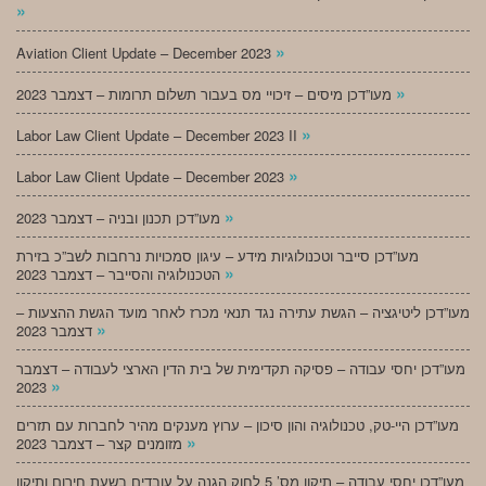
»
»
Aviation Client Update – December 2023
»
מעו”דכן מיסים – זיכויי מס בעבור תשלום תרומות – דצמבר 2023
»
Labor Law Client Update – December 2023 II
»
Labor Law Client Update – December 2023
»
מעו”דכן תכנון ובניה – דצמבר 2023
מעו”דכן סייבר וטכנולוגיות מידע – עיגון סמכויות נרחבות לשב”כ בזירת
»
הטכנולוגיה והסייבר – דצמבר 2023
מעו”דכן ליטיגציה – הגשת עתירה נגד תנאי מכרז לאחר מועד הגשת ההצעות –
»
דצמבר 2023
מעו”דכן יחסי עבודה – פסיקה תקדימית של בית הדין הארצי לעבודה – דצמבר
»
2023
מעו”דכן היי-טק, טכנולוגיה והון סיכון – ערוץ מענקים מהיר לחברות עם תזרים
»
מזומנים קצר – דצמבר 2023
מעו”דכן יחסי עבודה – תיקון מס’ 5 לחוק הגנה על עובדים בשעת חירום ותיקון