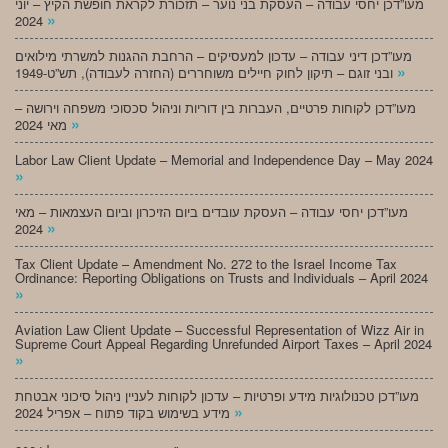
מעו”דכן יחסי עבודה – העסקת בני נוער – תזכורת לקראת חופשת הקיץ – יוני
»
2024
מעו”דכן דיני עבודה – עדכון למעסיקים – הרחבת ההגנות למשרתי מילואים
»
ובני זוגם – תיקון לחוק חיילים משוחררים (החזרה לעבודה), תש”ט-1949
מעו”דכן לקוחות פרטיים, העברות בין דוריות וניהול סכסוכי משפחה וירושה –
»
מאי 2024
Labor Law Client Update – Memorial and Independence Day – May 2024
»
מעו”דכן יחסי עבודה – העסקת עובדים ביום הזיכרון וביום העצמאות – מאי
»
2024
Tax Client Update – Amendment No. 272 to the Israel Income Tax
Ordinance: Reporting Obligations on Trusts and Individuals – April 2024
»
Aviation Law Client Update – Successful Representation of Wizz Air in
Supreme Court Appeal Regarding Unrefunded Airport Taxes – April 2024
»
מעו”דכן טכנולוגיות מידע ופרטיות – עדכון לקוחות לעניין ניהול סיכוני אבטחת
»
מידע בשימוש בקוד פתוח – אפריל 2024