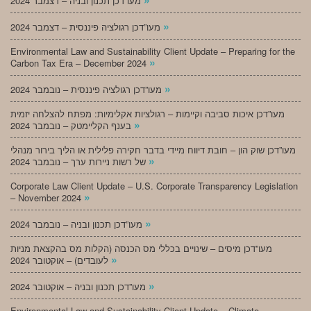
מעו”דכן תכנון ובניה – דצמבר 2024
»
מעו”דכן רגולציה פיננסית – דצמבר 2024
Environmental Law and Sustainability Client Update – Preparing for the
»
Carbon Tax Era – December 2024
»
מעו”דכן רגולציה פיננסית – נובמבר 2024
מעו”דכן איכות סביבה וקיימות – רגולציות אקלימיות: מפתח להצלחה יזמית
»
בענף הקליימטק – נובמבר 2024
מעו”דכן שוק הון – חובת דיווח מיידי בדבר חקירה פלילית או הליך בירור מנהלי
»
של רשות ניירות ערך – נובמבר 2024
Corporate Law Client Update – U.S. Corporate Transparency Legislation
»
– November 2024
»
מעו”דכן תכנון ובניה – נובמבר 2024
מעו”דכן מיסים – שינויים בכללי מס הכנסה (הקלות מס בהקצאת מניות
»
לעובדים) – אוקטובר 2024
»
מעו”דכן תכנון ובניה – אוקטובר 2024
Environmental Law and Sustainability Client Update – Climate