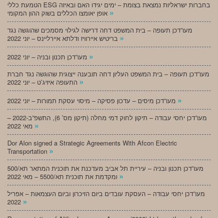
הטמעת כללי ESG בחברות ישראליות נמצאת בצומת – ימים יגידו האם ובאיזה
»
אופן יאומצו הכללים בשוק ההון המקומי
מעו”דכן תעופה – בית המשפט דחה דרישה לגילוי מסמכים שהוגשה נגד
»
בריטיש איירוויז ודלתא איירליינס – יוני 2022
»
מעו”דכן תכנון ובניה – יוני 2022
מעו”דכן תעופה – בית המשפט העליון דחה תובענה ייצוגית שהוגשה נגד חברת
»
התעופה איזיג’ט – יוני 2022
»
מעו”דכן מיסים – עדכון פסיקה – מיסוי עסקת תמורות – יוני 2022
מעו”דכן יחסי עבודה – תיקון לחוק דמי מחלה (תיקון מס’ 6), התשפ”ב-2022 –
»
מאי 2022
Dor Alon signed a Strategic Agreements With Afcon Electric
»
Transportation
מעו”דכן תכנון ובניה – עיריית תל אביב מעדכנת את תוכנית המתאר תא/500
»
ומקדמת את תוכנית תא/5500 – מאי 2022
מעו”דכן יחסי עבודה – העסקת עובדים ביום הזיכרון וביום העצמאות – אפריל
»
2022