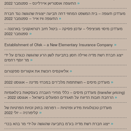
»
התעופה אוסטריאן איירליינס – ספטמבר 2022
מעו”דכן תעופה – בית המשפט המחוזי דחה תביעה ייצוגית שהוגשה נגד חברת
»
התעופה וויז אייר – ספטמבר 2022
מעו”דכן מיסוי מוניציפלי – עדכון פסיקה – ביטול חיוב רטרואקטיבי בארנונה –
»
ספטמבר 2022
»
Establishment of Ofek – a New Elementary Insurance Company
ייצוג חברת רשת מדיה ואיילה חסון בתביעת לשון הרע שהוגשה כנגדם על ידי
»
מר יוסף רחמים
»
אליאקסיס רוכשת את אקווריוס ספקטרום
»
מעו”דכן מיסים – השתתפות מלכ”רים במכרזי מדינה – אוגוסט 2022
מעו”דכן מיסים – כללי מחירי העברה בעסקאות בינלאומיות (transfer pricing)
»
– הרחבת חובות הדיווח על תאגידים הפועלים בישראל – אוגוסט 2022
מעו”דכן טכנולוגיות מידע ופרטיות – רפורמה בחוק זכויות הפרטיות של
»
קליפורניה – יולי 2022
»
ייצוג חברת רשת מדיה בע”מ בתביעה שהוגשה על-ידי מר בהא בכרי