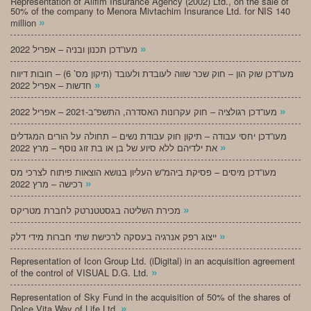
Representation of Alifim Insurance Agency (2002) Ltd., on the sale of
50% of the company to Menora Mivtachim Insurance Ltd. for NIS 140
»
million
»
מעו”דכן תכנון ובניה – אפריל 2022
מעו”דכן שוק הון – חוק שכר שווה לעובדת ולעובד (תיקון מס’ 6) – חובות דיווח
»
חדשות – אפריל 2022
»
מעו”דכן רגולציה – חוק עקרונות האסדרה, התשפ”ב-2021 – אפריל 2022
מעו”דכן יחסי עבודה – תיקון חוק עבודת נשים – תחולה על הורים המגדלים
»
את ילדיהם ללא סיוע של בן או בת זוג נוסף – מרץ 2022
מעו”דכן מיסים – פסיקת ביהמ”ש העליון בנושא הוצאות פיתוח לצרכי מס
»
רכישה – מרץ 2022
»
מכירת השליטה בגסטטנרטק לחברת מטריקס
»
ייצוג רפק אנרגיה בעסקה לרכישת שתי חברות מידי דלק
Representation of Icon Group Ltd. (iDigital) in an acquisition agreement
»
of the control of VISUAL D.G. Ltd.
Representation of Sky Fund in the acquisition of 50% of the shares of
»
Dolce Vita Way of Life Ltd.