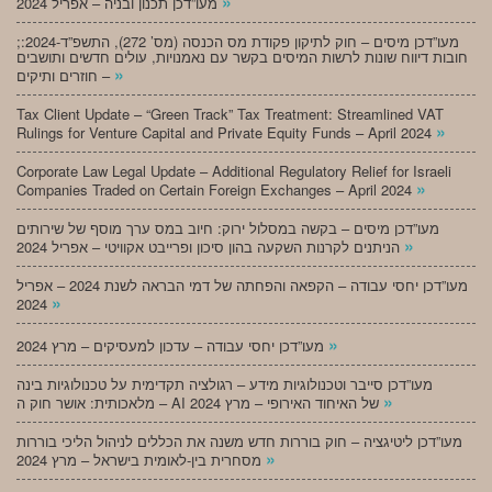
»
מעו”דכן תכנון ובניה – אפריל 2024
;מעו”דכן מיסים – חוק לתיקון פקודת מס הכנסה (מס’ 272), התשפ”ד-2024:
חובות דיווח שונות לרשות המיסים בקשר עם נאמנויות, עולים חדשים ותושבים
»
חוזרים ותיקים –
Tax Client Update – “Green Track” Tax Treatment: Streamlined VAT
»
Rulings for Venture Capital and Private Equity Funds – April 2024
Corporate Law Legal Update – Additional Regulatory Relief for Israeli
»
Companies Traded on Certain Foreign Exchanges – April 2024
מעו”דכן מיסים – בקשה במסלול ירוק: חיוב במס ערך מוסף של שירותים
»
הניתנים לקרנות השקעה בהון סיכון ופרייבט אקוויטי – אפריל 2024
מעו”דכן יחסי עבודה – הקפאה והפחתה של דמי הבראה לשנת 2024 – אפריל
»
2024
»
מעו”דכן יחסי עבודה – עדכון למעסיקים – מרץ 2024
מעו”דכן סייבר וטכנולוגיות מידע – רגולציה תקדימית על טכנולוגיות בינה
»
מלאכותית: אושר חוק ה – AI של האיחוד האירופי – מרץ 2024
מעו”דכן ליטיגציה – חוק בוררות חדש משנה את הכללים לניהול הליכי בוררות
»
מסחרית בין-לאומית בישראל – מרץ 2024