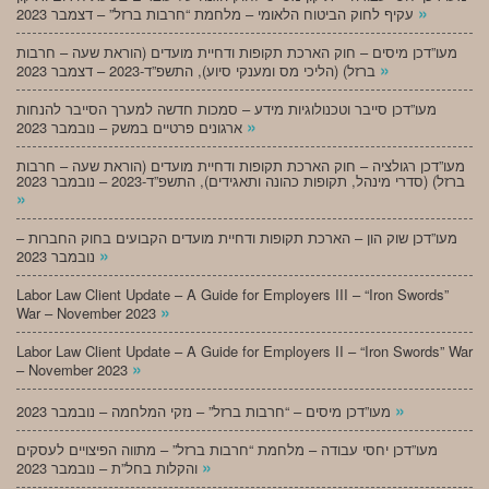
»
עקיף לחוק הביטוח הלאומי – מלחמת “חרבות ברזל” – דצמבר 2023
מעו”דכן מיסים – חוק הארכת תקופות ודחיית מועדים (הוראת שעה – חרבות
»
ברזל) (הליכי מס ומענקי סיוע), התשפ”ד-2023 – דצמבר 2023
מעו”דכן סייבר וטכנולוגיות מידע – סמכות חדשה למערך הסייבר להנחות
»
ארגונים פרטיים במשק – נובמבר 2023
מעו”דכן רגולציה – חוק הארכת תקופות ודחיית מועדים (הוראת שעה – חרבות
ברזל) (סדרי מינהל, תקופות כהונה ותאגידים), התשפ”ד-2023 – נובמבר 2023
»
מעו”דכן שוק הון – הארכת תקופות ודחיית מועדים הקבועים בחוק החברות –
»
נובמבר 2023
Labor Law Client Update – A Guide for Employers III – “Iron Swords”
»
War – November 2023
Labor Law Client Update – A Guide for Employers II – “Iron Swords” War
»
– November 2023
»
מעו”דכן מיסים – “חרבות ברזל” – נזקי המלחמה – נובמבר 2023
מעו”דכן יחסי עבודה – מלחמת “חרבות ברזל” – מתווה הפיצויים לעסקים
»
והקלות בחל”ת – נובמבר 2023