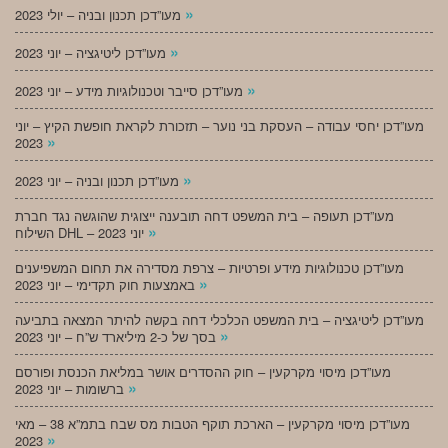
»
מעו”דכן תכנון ובניה – יולי 2023
»
מעו”דכן ליטיגציה – יוני 2023
»
מעו”דכן סייבר וטכנולוגיות מידע – יוני 2023
מעו”דכן יחסי עבודה – העסקת בני נוער – תזכורת לקראת חופשת הקיץ – יוני
»
2023
»
מעו”דכן תכנון ובניה – יוני 2023
מעו”דכן תעופה – בית המשפט דחה תובענה ייצוגית שהוגשה נגד חברת
»
השילוח DHL – יוני 2023
מעו”דכן טכנולוגיות מידע ופרטיות – צרפת מסדירה את תחום המשפיענים
»
באמצעות חוק תקדימי – יוני 2023
מעו”דכן ליטיגציה – בית המשפט הכלכלי דחה בקשה להיתר המצאה בתביעה
»
בסך של כ-2 מיליארד ש”ח – יוני 2023
מעו”דכן מיסוי מקרקעין – חוק ההסדרים אושר במליאת הכנסת ופורסם
»
ברשומות – יוני 2023
מעו”דכן מיסוי מקרקעין – הארכת תוקף הטבות מס שבח בתמ”א 38 – מאי
»
2023