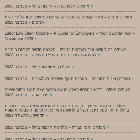
»
מעו”דכן תכנון ובניה – חרבות ברזל – נובמבר 2023
מעו”דכן מיסים – מתווי המענקים והפיצויים השונים כפי שפורסמו על ידי רשות
»
המסים – נובמבר 2023
Labor Law Client Update – A Guide for Employers – “Iron Swords” War –
»
November 2023
מעו”דכן רה-לוקיישן וניוד כישרונות גלובלי – הקצאה חדשה לקבלת היתרים
»
להעסקת עובדים זרים בענפי התעשייה – נובמבר 2023
»
מעו”דכן מיסוי מוניציפלי – נובמבר 2023
»
מעו”דכן איכות הסביבה – הארכת תוקף אישורים רגולטוריים – נובמבר 2023
מעו”דכן מיסים – דנ”א ביהמ”ש העליון בנושא רכישה עצמית של מניות שאינה
»
פרו-ראטה – נובמבר 2023
מעו”דכן בנקאות ומימון – פרסום צו דחיית מועדים (הוראת שעה – חרבות
ברזל) (חוזה, פסק דין או תשלום לרשות) (הארכת התקופה הקובעת ותקופת
»
הדחייה), התשפ”ד-2023
»
מעו”דכן יחסי עבודה – מלחמת חרבות ברזל – נובמבר 2023
»
מעו”דכן תכנון ובניה – חרבות ברזל – נובמבר 2023