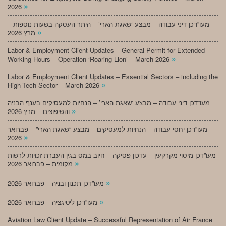
»
2026
מעו”דכן דיני עבודה – מבצע ‘שאגת הארי’ – היתר העסקה בשעות נוספות –
»
מרץ 2026
Labor & Employment Client Updates – General Permit for Extended
»
Working Hours – Operation ‘Roaring Lion’ – March 2026
Labor & Employment Client Updates – Essential Sectors – including the
»
High-Tech Sector – March 2026
מעו”דכן דיני עבודה – מבצע ‘שאגת הארי’ – הנחיות למעסיקים בענף הבניה
»
והשיפוצים – מרץ 2026
מעו”דכן יחסי עבודה – הנחיות למעסיקים – מבצע “שאגת הארי” – פברואר
»
2026
מעו”דכן מיסוי מקרקעין – עדכון פסיקה – חיוב במס בגין העברת זכויות לרשות
»
מקומית – פברואר 2026
»
מעו”דכן תכנון ובניה – פברואר 2026
»
מעו”דכן ליטיגציה – פברואר 2026
Aviation Law Client Update – Successful Representation of Air France