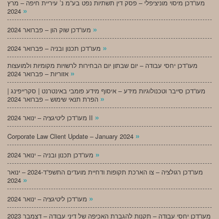
מעו”דכן מיסוי מוניציפלי – פסק דין תשתיות נפט בע”מ נ’ עיריית חיפה – מרץ
»
2024
»
מעו”דכן שוק הון – פברואר 2024
»
מעו”דכן תכנון ובניה – פברואר 2024
מעו”דכן יחסי עבודה – יום שבתון יום הבחירות לרשויות מקומיות ולמועצות
»
אזוריות – פברואר 2024
מעו”דכן סייבר וטכנולוגיות מידע – איסוף מידע פומבי באינטרנט | סקרייפינג |
»
הפרת תנאי שימוש – פברואר 2024
»
מעו”דכן ליטיגציה – ינואר 2024 II
»
Corporate Law Client Update – January 2024
»
מעו”דכן תכנון ובניה – ינואר 2024
מעו”דכן רגולציה – צו הארכת תקופות ודחיית מועדים התשפ”ד-2024 – ינואר
»
2024
»
מעו”דכן ליטיגציה – ינואר 2024
מעו”דכן יחסי עבודה – תקנות להגברת האכיפה של דיני עבודה – דצמבר 2023