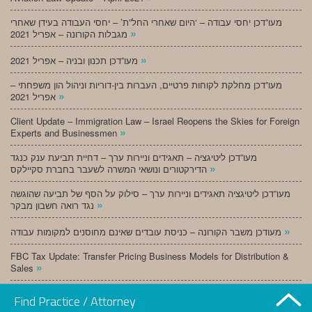
מעו”דכן יחסי עבודה – ‘היום שאחרי החל”ת’ – יחסי העבודה בעידן שאחרי
»
מגבלות הקורונה – אפריל 2021
»
מעו”דכן תכנון ובניה – אפריל 2021
מעו”דכן מחלקת לקוחות פרטיים, העברות בין-דוריות וניהול הון משפחתי –
»
אפריל 2021
Client Update – Immigration Law – Israel Reopens the Skies for Foreign
»
Experts and Businessmen
מעו”דכן ליטיגציה – תאגידים וניירות ערך – דחיית תביעת ענק כנגד
»
הדירקטורים ונושאי המשרה לשעבר בחברת סקיילקס
מעו”דכן ליטיגציה תאגידים וניירות ערך – סילוק על הסף של תביעה שהוגשה
»
נגד רואה חשבון מבקר
»
מעודכן משבר הקורונה – כניסת עובדים שאינם מחוסנים למקומות עבודה
FBC Tax Update: Transfer Pricing Business Models for Distribution &
»
Sales
»
מעו”דכן תכנון ובניה – מרץ 2021
Find Practice / Attorney