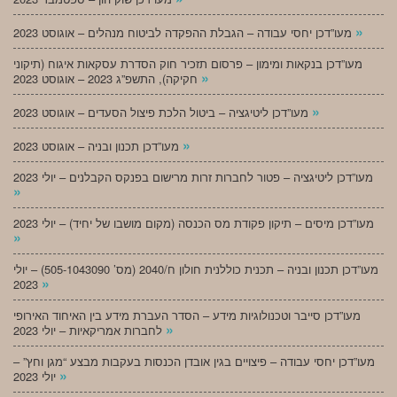
»
מעו”דכן יחסי עבודה – הגבלת ההפקדה לביטוח מנהלים – אוגוסט 2023
מעו”דכן בנקאות ומימון – פרסום תזכיר חוק הסדרת עסקאות איגוח (תיקוני
»
חקיקה), התשפ”ג 2023 – אוגוסט 2023
»
מעו”דכן ליטיגציה – ביטול הלכת פיצול הסעדים – אוגוסט 2023
»
מעו”דכן תכנון ובניה – אוגוסט 2023
מעו”דכן ליטיגציה – פטור לחברות זרות מרישום בפנקס הקבלנים – יולי 2023
»
מעו”דכן מיסים – תיקון פקודת מס הכנסה (מקום מושבו של יחיד) – יולי 2023
»
מעו”דכן תכנון ובניה – תכנית כוללנית חולון ח/2040 (מס’ 505-1043090) – יולי
»
2023
מעו”דכן סייבר וטכנולוגיות מידע – הסדר העברת מידע בין האיחוד האירופי
»
לחברות אמריקאיות – יולי 2023
מעו”דכן יחסי עבודה – פיצויים בגין אובדן הכנסות בעקבות מבצע “מגן וחץ” –
»
יולי 2023