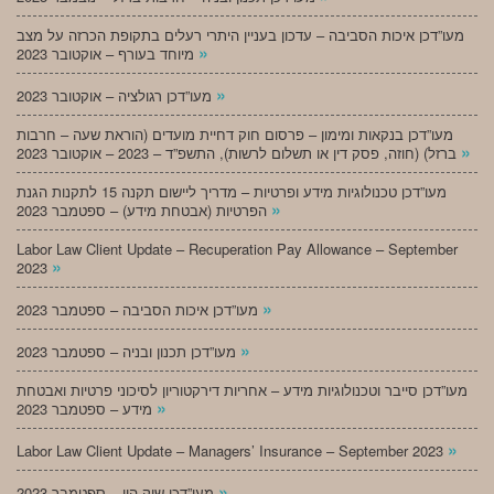
מעו”דכן איכות הסביבה – עדכון בעניין היתרי רעלים בתקופת הכרזה על מצב
»
מיוחד בעורף – אוקטובר 2023
»
מעו”דכן רגולציה – אוקטובר 2023
מעו”דכן בנקאות ומימון – פרסום חוק דחיית מועדים (הוראת שעה – חרבות
»
ברזל) (חוזה, פסק דין או תשלום לרשות), התשפ”ד – 2023 – אוקטובר 2023
מעו”דכן טכנולוגיות מידע ופרטיות – מדריך ליישום תקנה 15 לתקנות הגנת
»
הפרטיות (אבטחת מידע) – ספטמבר 2023
Labor Law Client Update – Recuperation Pay Allowance – September
»
2023
»
מעו”דכן איכות הסביבה – ספטמבר 2023
»
מעו”דכן תכנון ובניה – ספטמבר 2023
מעו”דכן סייבר וטכנולוגיות מידע – אחריות דירקטוריון לסיכוני פרטיות ואבטחת
»
מידע – ספטמבר 2023
»
Labor Law Client Update – Managers’ Insurance – September 2023
»
מעו”דכן שוק הון – ספטמבר 2023