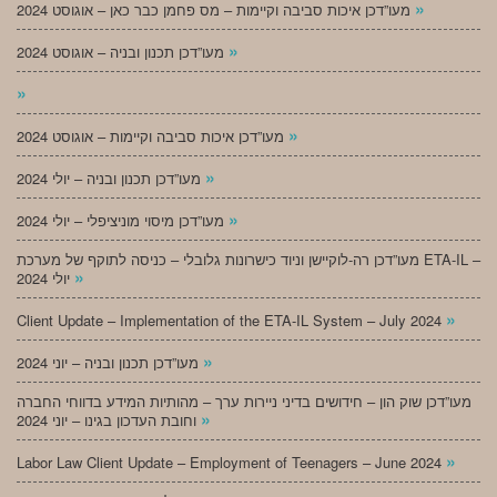
»
מעו”דכן איכות סביבה וקיימות – מס פחמן כבר כאן – אוגוסט 2024
»
מעו”דכן תכנון ובניה – אוגוסט 2024
»
»
מעו”דכן איכות סביבה וקיימות – אוגוסט 2024
»
מעו”דכן תכנון ובניה – יולי 2024
»
מעו”דכן מיסוי מוניציפלי – יולי 2024
מעו”דכן רה-לוקיישן וניוד כישרונות גלובלי – כניסה לתוקף של מערכת ETA-IL –
»
יולי 2024
»
Client Update – Implementation of the ETA-IL System – July 2024
»
מעו”דכן תכנון ובניה – יוני 2024
מעו”דכן שוק הון – חידושים בדיני ניירות ערך – מהותיות המידע בדווחי החברה
»
וחובת העדכון בגינו – יוני 2024
»
Labor Law Client Update – Employment of Teenagers – June 2024