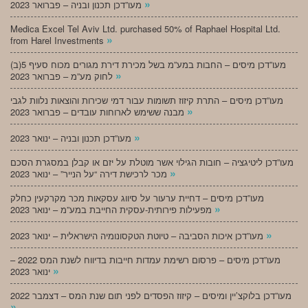
»
מעו”דכן תכנון ובניה – פברואר 2023
Medica Excel Tel Aviv Ltd. purchased 50% of Raphael Hospital Ltd.
»
from Harel Investments
מעו”דכן מיסים – החבות במע”מ בשל מכירת דירת מגורים מכוח סעיף 5(ב)
»
לחוק מע”מ – פברואר 2023
מעו”דכן מיסים – התרת קיזוז תשומות עבור דמי שכירות והוצאות נלוות לגבי
»
מבנה ששימש לארוחות עובדים – פברואר 2023
»
מעו”דכן תכנון ובניה – ינואר 2023
מעו”דכן ליטיגציה – חובות הגילוי אשר מוטלת על יזם או קבלן במסגרת הסכם
»
מכר לרכישת דירה “על הנייר” – ינואר 2023
מעו”דכן מיסים – דחיית ערעור על סיווג עסקאות מכר מקרקעין כחלק
»
מפעילות פירותית-עסקית החייבת במע”מ – ינואר 2023
»
מעו”דכן איכות הסביבה – טיוטת הטקסונומיה הישראלית – ינואר 2023
מעו”דכן מיסים – פרסום רשימת עמדות חייבות בדיווח לשנת המס 2022 –
»
ינואר 2023
מעו”דכן בלוקצ’יין ומיסים – קיזוז הפסדים לפני תום שנת המס – דצמבר 2022
»