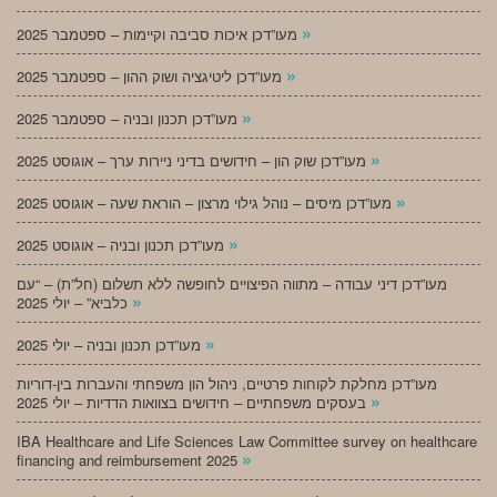
»
מעו”דכן איכות סביבה וקיימות – ספטמבר 2025
»
מעו”דכן ליטיגציה ושוק ההון – ספטמבר 2025
»
מעו”דכן תכנון ובניה – ספטמבר 2025
»
מעו”דכן שוק הון – חידושים בדיני ניירות ערך – אוגוסט 2025
»
מעו”דכן מיסים – נוהל גילוי מרצון – הוראת שעה – אוגוסט 2025
»
מעו”דכן תכנון ובניה – אוגוסט 2025
מעו”דכן דיני עבודה – מתווה הפיצויים לחופשה ללא תשלום (חל”ת) – “עם
»
כלביא” – יולי 2025
»
מעו”דכן תכנון ובניה – יולי 2025
מעו”דכן מחלקת לקוחות פרטיים, ניהול הון משפחתי והעברות בין-דוריות
»
בעסקים משפחתיים – חידושים בצוואות הדדיות – יולי 2025
IBA Healthcare and Life Sciences Law Committee survey on healthcare
»
financing and reimbursement 2025