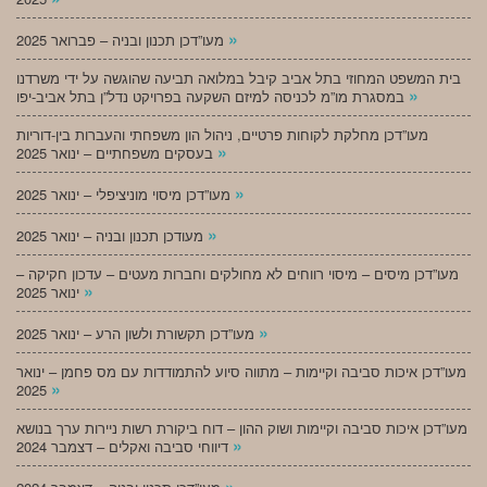
»
מעו”דכן תכנון ובניה – פברואר 2025
בית המשפט המחוזי בתל אביב קיבל במלואה תביעה שהוגשה על ידי משרדנו
»
במסגרת מו”מ לכניסה למיזם השקעה בפרויקט נדל”ן בתל אביב-יפו
מעו”דכן מחלקת לקוחות פרטיים, ניהול הון משפחתי והעברות בין-דוריות
»
בעסקים משפחתיים – ינואר 2025
»
מעו”דכן מיסוי מוניציפלי – ינואר 2025
»
מעודכן תכנון ובניה – ינואר 2025
מעו”דכן מיסים – מיסוי רווחים לא מחולקים וחברות מעטים – עדכון חקיקה –
»
ינואר 2025
»
מעו”דכן תקשורת ולשון הרע – ינואר 2025
מעו”דכן איכות סביבה וקיימות – מתווה סיוע להתמודדות עם מס פחמן – ינואר
»
2025
מעו”דכן איכות סביבה וקיימות ושוק ההון – דוח ביקורת רשות ניירות ערך בנושא
»
דיווחי סביבה ואקלים – דצמבר 2024
»