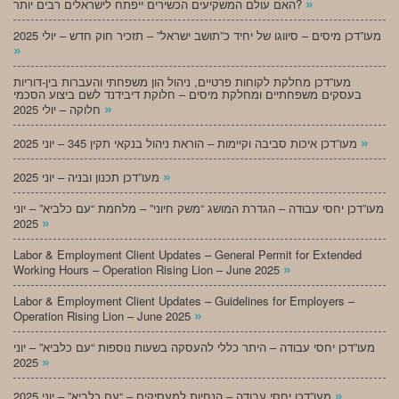
»
האם עולם המשקיעים הכשירים ייפתח לישראלים רבים יותר?
מעו”דכן מיסים – סיווגו של יחיד כ”תושב ישראל” – תזכיר חוק חדש – יולי 2025
»
מעו”דכן מחלקת לקוחות פרטיים, ניהול הון משפחתי והעברות בין-דוריות
בעסקים משפחתיים ומחלקת מיסים – חלוקת דיבידנד לשם ביצוע הסכמי
»
חלוקה – יולי 2025
»
מעו”דכן איכות סביבה וקיימות – הוראת ניהול בנקאי תקין 345 – יוני 2025
»
מעו”דכן תכנון ובניה – יוני 2025
מעו”דכן יחסי עבודה – הגדרת המושג “משק חיוני” – מלחמת “עם כלביא” – יוני
»
2025
Labor & Employment Client Updates – General Permit for Extended
»
Working Hours – Operation Rising Lion – June 2025
Labor & Employment Client Updates – Guidelines for Employers –
»
Operation Rising Lion – June 2025
מעו”דכן יחסי עבודה – היתר כללי להעסקה בשעות נוספות “עם כלביא” – יוני
»
2025
»
מעו”דכן יחסי עבודה – הנחיות למעסיקים – “עם כלביא” – יוני 2025