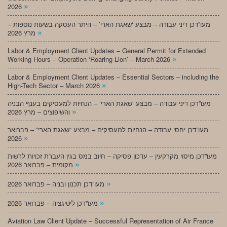
»
2026
מעו”דכן דיני עבודה – מבצע ‘שאגת הארי’ – היתר העסקה בשעות נוספות –
»
מרץ 2026
Labor & Employment Client Updates – General Permit for Extended
»
Working Hours – Operation ‘Roaring Lion’ – March 2026
Labor & Employment Client Updates – Essential Sectors – including the
»
High-Tech Sector – March 2026
מעו”דכן דיני עבודה – מבצע ‘שאגת הארי’ – הנחיות למעסיקים בענף הבניה
»
והשיפוצים – מרץ 2026
מעו”דכן יחסי עבודה – הנחיות למעסיקים – מבצע “שאגת הארי” – פברואר
»
2026
מעו”דכן מיסוי מקרקעין – עדכון פסיקה – חיוב במס בגין העברת זכויות לרשות
»
מקומית – פברואר 2026
»
מעו”דכן תכנון ובניה – פברואר 2026
»
מעו”דכן ליטיגציה – פברואר 2026
Aviation Law Client Update – Successful Representation of Air France