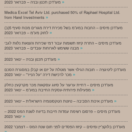
»
מעו”דכן תכנון ובניה – פברואר 2023
Medica Excel Tel Aviv Ltd. purchased 50% of Raphael Hospital Ltd.
»
from Harel Investments
מעו”דכן מיסים – החבות במע”מ בשל מכירת דירת מגורים מכוח סעיף 5(ב)
»
לחוק מע”מ – פברואר 2023
מעו”דכן מיסים – התרת קיזוז תשומות עבור דמי שכירות והוצאות נלוות לגבי
»
מבנה ששימש לארוחות עובדים – פברואר 2023
»
מעו”דכן תכנון ובניה – ינואר 2023
מעו”דכן ליטיגציה – חובות הגילוי אשר מוטלת על יזם או קבלן במסגרת הסכם
»
מכר לרכישת דירה “על הנייר” – ינואר 2023
מעו”דכן מיסים – דחיית ערעור על סיווג עסקאות מכר מקרקעין כחלק
»
מפעילות פירותית-עסקית החייבת במע”מ – ינואר 2023
»
מעו”דכן איכות הסביבה – טיוטת הטקסונומיה הישראלית – ינואר 2023
מעו”דכן מיסים – פרסום רשימת עמדות חייבות בדיווח לשנת המס 2022 –
»
ינואר 2023
מעו”דכן בלוקצ’יין ומיסים – קיזוז הפסדים לפני תום שנת המס – דצמבר 2022
»