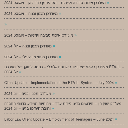
»
מעו”דכן איכות סביבה וקיימות – מס פחמן כבר כאן – אוגוסט 2024
»
מעו”דכן תכנון ובניה – אוגוסט 2024
»
»
מעו”דכן איכות סביבה וקיימות – אוגוסט 2024
»
מעו”דכן תכנון ובניה – יולי 2024
»
מעו”דכן מיסוי מוניציפלי – יולי 2024
מעו”דכן רה-לוקיישן וניוד כישרונות גלובלי – כניסה לתוקף של מערכת ETA-IL –
»
יולי 2024
»
Client Update – Implementation of the ETA-IL System – July 2024
»
מעו”דכן תכנון ובניה – יוני 2024
מעו”דכן שוק הון – חידושים בדיני ניירות ערך – מהותיות המידע בדווחי החברה
»
וחובת העדכון בגינו – יוני 2024
»
Labor Law Client Update – Employment of Teenagers – June 2024