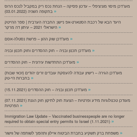
מעו”דכן מיסוי מוניציפלי – עדכון פסיקה – הנחת נכס ריק במקביל לנכס הרוס
»
בתקופה השניה (03.01.2022)
היעד הבא של רכבת הסטארט-אפ ניישן: החברה הערבית | ספר ההייטק
»
הישראלי 2021 – עיתון דה מרקר
»
מעו”דכן שוק ההון – פרשת נסטלה-אסם
»
מעו”דכן תכנון ובניה – חוק ההסדרים וחוק תכנון ובניה
»
מעו”דכן התחדשות עירונית – חוק ההסדרים
מעו”דכן הגירה – רישיון עבודה להעסקת עובדים זרים יהודים (זכאי שבות)
»
בחברות היי-טק
»
מעו”דכן תכנון ובניה – חוק ההסדרים (15.11.2021)
(07.11.2021) מעודכן טכנולוגיות מידע ופרטיות – הצעת חוק לתיקון חוק הגנת
»
הפרטיות
Immigration Law Update – Vaccinated businesspeople are no longer
»
required to obtain special entry permits to Israel (1.11.2021)
»
משפחת ברק תשקיע בחברת הביטוח איילון ותהפוך לשותפה של ווישור