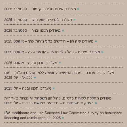
»
מעו”דכן איכות סביבה וקיימות – ספטמבר 2025
»
מעו”דכן ליטיגציה ושוק ההון – ספטמבר 2025
»
מעו”דכן תכנון ובניה – ספטמבר 2025
»
מעו”דכן שוק הון – חידושים בדיני ניירות ערך – אוגוסט 2025
»
מעו”דכן מיסים – נוהל גילוי מרצון – הוראת שעה – אוגוסט 2025
»
מעו”דכן תכנון ובניה – אוגוסט 2025
מעו”דכן דיני עבודה – מתווה הפיצויים לחופשה ללא תשלום (חל”ת) – “עם
»
כלביא” – יולי 2025
»
מעו”דכן תכנון ובניה – יולי 2025
מעו”דכן מחלקת לקוחות פרטיים, ניהול הון משפחתי והעברות בין-דוריות
»
בעסקים משפחתיים – חידושים בצוואות הדדיות – יולי 2025
IBA Healthcare and Life Sciences Law Committee survey on healthcare
»
financing and reimbursement 2025