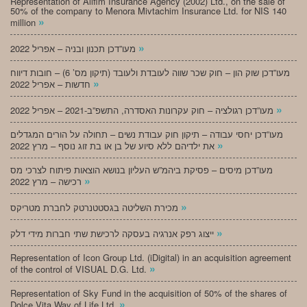
Representation of Alifim Insurance Agency (2002) Ltd., on the sale of
50% of the company to Menora Mivtachim Insurance Ltd. for NIS 140
»
million
»
מעו”דכן תכנון ובניה – אפריל 2022
מעו”דכן שוק הון – חוק שכר שווה לעובדת ולעובד (תיקון מס’ 6) – חובות דיווח
»
חדשות – אפריל 2022
»
מעו”דכן רגולציה – חוק עקרונות האסדרה, התשפ”ב-2021 – אפריל 2022
מעו”דכן יחסי עבודה – תיקון חוק עבודת נשים – תחולה על הורים המגדלים
»
את ילדיהם ללא סיוע של בן או בת זוג נוסף – מרץ 2022
מעו”דכן מיסים – פסיקת ביהמ”ש העליון בנושא הוצאות פיתוח לצרכי מס
»
רכישה – מרץ 2022
»
מכירת השליטה בגסטטנרטק לחברת מטריקס
»
ייצוג רפק אנרגיה בעסקה לרכישת שתי חברות מידי דלק
Representation of Icon Group Ltd. (iDigital) in an acquisition agreement
»
of the control of VISUAL D.G. Ltd.
Representation of Sky Fund in the acquisition of 50% of the shares of
»
Dolce Vita Way of Life Ltd.