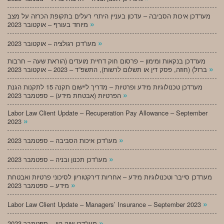
מעו”דכן איכות הסביבה – עדכון בעניין היתרי רעלים בתקופת הכרזה על מצב
»
מיוחד בעורף – אוקטובר 2023
»
מעו”דכן רגולציה – אוקטובר 2023
מעו”דכן בנקאות ומימון – פרסום חוק דחיית מועדים (הוראת שעה – חרבות
»
ברזל) (חוזה, פסק דין או תשלום לרשות), התשפ”ד – 2023 – אוקטובר 2023
מעו”דכן טכנולוגיות מידע ופרטיות – מדריך ליישום תקנה 15 לתקנות הגנת
»
הפרטיות (אבטחת מידע) – ספטמבר 2023
Labor Law Client Update – Recuperation Pay Allowance – September
»
2023
»
מעו”דכן איכות הסביבה – ספטמבר 2023
»
מעו”דכן תכנון ובניה – ספטמבר 2023
מעו”דכן סייבר וטכנולוגיות מידע – אחריות דירקטוריון לסיכוני פרטיות ואבטחת
»
מידע – ספטמבר 2023
»
Labor Law Client Update – Managers’ Insurance – September 2023
»
מעו”דכן שוק הון – ספטמבר 2023