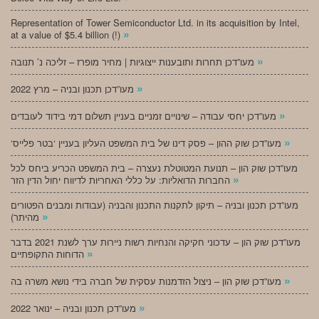
Representation of Tower Semiconductor Ltd. in its acquisition by Intel,
»
at a value of $5.4 billion (!)
»
מעו”דכן תחרות ותובענות ייצוגיות | מחיר מופרז – זליכה נ’ תנובה
»
מעו”דכן תכנון ובניה – מרץ 2022
»
מעו”דכן יחסי עבודה – שינויים זמניים בעניין תשלום דמי בידוד לעובדים
»
‘מעו”דכן שוק ההון – פסק דינו של בית המשפט העליון בעניין ‘בטר פלייס
מעו”דכן שוק הון – תנועת המטוטלת נעצרה – בית המשפט הכריע ביחס לכל
»
החברות הדואליות: על כללי האחריות לדיווח יחול הדין הזר
מעו”דכן תכנון ובניה – תיקון לתקנות התכנון והבניה (עבודות ומבנים הפטורים
»
מהיתר)
מעו”דכן שוק הון – עדכוני חקיקה והנחיות רשות ניירות ערך לשנת 2021 בדבר
»
הדוחות התקופתיים
»
מעו”דכן שוק הון – ניצול הזדמנות עסקית של חברה בידי נושא משרה בה
»
מעו”דכן תכנון ובניה – ינואר 2022