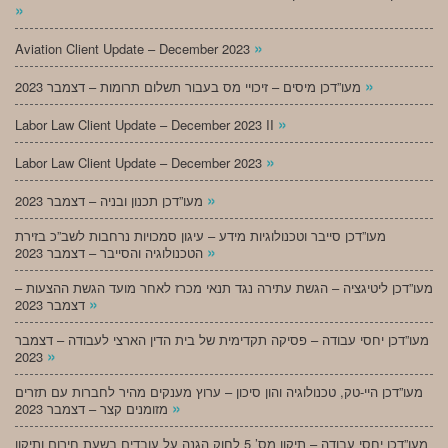
»
»
Aviation Client Update – December 2023
»
מעו”דכן מיסים – זיכויי מס בעבור תשלום תרומות – דצמבר 2023
»
Labor Law Client Update – December 2023 II
»
Labor Law Client Update – December 2023
»
מעו”דכן תכנון ובניה – דצמבר 2023
מעו”דכן סייבר וטכנולוגיות מידע – עיגון סמכויות נרחבות לשב”כ בזירת
»
הטכנולוגיה והסייבר – דצמבר 2023
מעו”דכן ליטיגציה – הגשת עתירה נגד תנאי מכרז לאחר מועד הגשת ההצעות –
»
דצמבר 2023
מעו”דכן יחסי עבודה – פסיקה תקדימית של בית הדין הארצי לעבודה – דצמבר
»
2023
מעו”דכן היי-טק, טכנולוגיה והון סיכון – ערוץ מענקים מהיר לחברות עם תזרים
»
מזומנים קצר – דצמבר 2023
מעו”דכן יחסי עבודה – תיקון מס’ 5 לחוק הגנה על עובדים בשעת חירום ותיקון