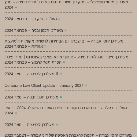
מעו”דכן מיסוי מוניציפלי – פסק דין תשתיות נפט בע”מ נ’ עיריית חיפה – מרץ
»
2024
»
מעו”דכן שוק הון – פברואר 2024
»
מעו”דכן תכנון ובניה – פברואר 2024
מעו”דכן יחסי עבודה – יום שבתון יום הבחירות לרשויות מקומיות ולמועצות
»
אזוריות – פברואר 2024
מעו”דכן סייבר וטכנולוגיות מידע – איסוף מידע פומבי באינטרנט | סקרייפינג |
»
הפרת תנאי שימוש – פברואר 2024
»
מעו”דכן ליטיגציה – ינואר 2024 II
»
Corporate Law Client Update – January 2024
»
מעו”דכן תכנון ובניה – ינואר 2024
מעו”דכן רגולציה – צו הארכת תקופות ודחיית מועדים התשפ”ד-2024 – ינואר
»
2024
»
מעו”דכן ליטיגציה – ינואר 2024
מעו”דכן יחסי עבודה – תקנות להגברת האכיפה של דיני עבודה – דצמבר 2023