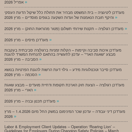
»
אפריל 2026
מעו”דכן ליטיגציה – בית המשפט מבהיר את תחולת כלל שיקול הדעת העסקי
»
והיקף חובת הנאמנות של ועדות השקעה בגופים מוסדיים – מרץ 2026
»
מעו”דכן רגולציה – תקנות שירותי תשלום (פטור מהוראות החוק) – מרץ 2026
»
מעו”דכן מיסים – מרץ 2026
מעו”דכן איכות סביבה וקיימות – הקלות זמניות ברגולציה סביבתית בעקבות
מבצע “שאגת הארי” – עדכון לתעשייה בהתאם להנחיות המשרד להגנת
»
הסביבה – מרץ 2026
מעו”דכן סייבר וטכנולוגיות מידע – גילוי דעת הרשות להגנת הפרטיות בנושא
»
הסכמה – מרץ 2026
מעו”דכן רגולציה – הצעת חוק הארכת תקופות ודחיית מועדים – מבצע שאגת
»
הארי – מרץ 2026
»
מעו”דכן תכנון ובניה – מרץ 2026
מעו”דכן דיני עבודה – עדכון שכר המינימום במשק החל מיום 1.4.2026 – מרץ
»
2026
Labor & Employment Client Updates – Operation ‘Roaring Lion’ –
Guidelines for Employers During Changing Safety Policies – March