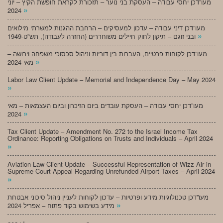
מעו”דכן יחסי עבודה – העסקת בני נוער – תזכורת לקראת חופשת הקיץ – יוני
»
2024
מעו”דכן דיני עבודה – עדכון למעסיקים – הרחבת ההגנות למשרתי מילואים
»
ובני זוגם – תיקון לחוק חיילים משוחררים (החזרה לעבודה), תש”ט-1949
מעו”דכן לקוחות פרטיים, העברות בין דוריות וניהול סכסוכי משפחה וירושה –
»
מאי 2024
Labor Law Client Update – Memorial and Independence Day – May 2024
»
מעו”דכן יחסי עבודה – העסקת עובדים ביום הזיכרון וביום העצמאות – מאי
»
2024
Tax Client Update – Amendment No. 272 to the Israel Income Tax
Ordinance: Reporting Obligations on Trusts and Individuals – April 2024
»
Aviation Law Client Update – Successful Representation of Wizz Air in
Supreme Court Appeal Regarding Unrefunded Airport Taxes – April 2024
»
מעו”דכן טכנולוגיות מידע ופרטיות – עדכון לקוחות לעניין ניהול סיכוני אבטחת
»
מידע בשימוש בקוד פתוח – אפריל 2024