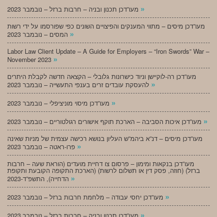
»
מעו”דכן תכנון ובניה – חרבות ברזל – נובמבר 2023
מעו”דכן מיסים – מתווי המענקים והפיצויים השונים כפי שפורסמו על ידי רשות
»
המסים – נובמבר 2023
Labor Law Client Update – A Guide for Employers – “Iron Swords” War –
»
November 2023
מעו”דכן רה-לוקיישן וניוד כישרונות גלובלי – הקצאה חדשה לקבלת היתרים
»
להעסקת עובדים זרים בענפי התעשייה – נובמבר 2023
»
מעו”דכן מיסוי מוניציפלי – נובמבר 2023
»
מעו”דכן איכות הסביבה – הארכת תוקף אישורים רגולטוריים – נובמבר 2023
מעו”דכן מיסים – דנ”א ביהמ”ש העליון בנושא רכישה עצמית של מניות שאינה
»
פרו-ראטה – נובמבר 2023
מעו”דכן בנקאות ומימון – פרסום צו דחיית מועדים (הוראת שעה – חרבות
ברזל) (חוזה, פסק דין או תשלום לרשות) (הארכת התקופה הקובעת ותקופת
»
הדחייה), התשפ”ד-2023
»
מעו”דכן יחסי עבודה – מלחמת חרבות ברזל – נובמבר 2023
»
מעו”דכן תכנון ובניה – חרבות ברזל – נובמבר 2023