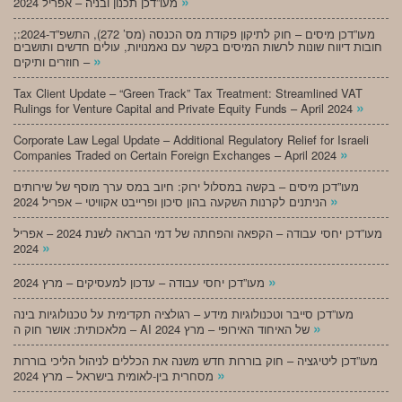
»
מעו”דכן תכנון ובניה – אפריל 2024
;מעו”דכן מיסים – חוק לתיקון פקודת מס הכנסה (מס’ 272), התשפ”ד-2024:
חובות דיווח שונות לרשות המיסים בקשר עם נאמנויות, עולים חדשים ותושבים
»
חוזרים ותיקים –
Tax Client Update – “Green Track” Tax Treatment: Streamlined VAT
»
Rulings for Venture Capital and Private Equity Funds – April 2024
Corporate Law Legal Update – Additional Regulatory Relief for Israeli
»
Companies Traded on Certain Foreign Exchanges – April 2024
מעו”דכן מיסים – בקשה במסלול ירוק: חיוב במס ערך מוסף של שירותים
»
הניתנים לקרנות השקעה בהון סיכון ופרייבט אקוויטי – אפריל 2024
מעו”דכן יחסי עבודה – הקפאה והפחתה של דמי הבראה לשנת 2024 – אפריל
»
2024
»
מעו”דכן יחסי עבודה – עדכון למעסיקים – מרץ 2024
מעו”דכן סייבר וטכנולוגיות מידע – רגולציה תקדימית על טכנולוגיות בינה
»
מלאכותית: אושר חוק ה – AI של האיחוד האירופי – מרץ 2024
מעו”דכן ליטיגציה – חוק בוררות חדש משנה את הכללים לניהול הליכי בוררות
»
מסחרית בין-לאומית בישראל – מרץ 2024