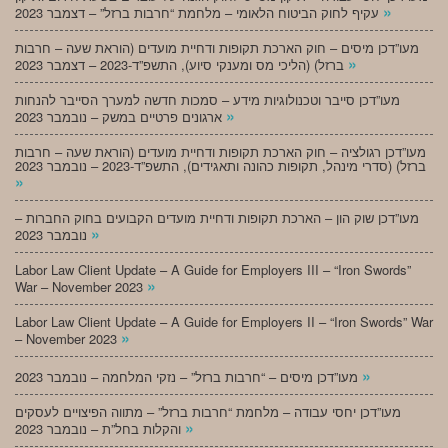
»
עקיף לחוק הביטוח הלאומי – מלחמת “חרבות ברזל” – דצמבר 2023
מעו”דכן מיסים – חוק הארכת תקופות ודחיית מועדים (הוראת שעה – חרבות
»
ברזל) (הליכי מס ומענקי סיוע), התשפ”ד-2023 – דצמבר 2023
מעו”דכן סייבר וטכנולוגיות מידע – סמכות חדשה למערך הסייבר להנחות
»
ארגונים פרטיים במשק – נובמבר 2023
מעו”דכן רגולציה – חוק הארכת תקופות ודחיית מועדים (הוראת שעה – חרבות
ברזל) (סדרי מינהל, תקופות כהונה ותאגידים), התשפ”ד-2023 – נובמבר 2023
»
מעו”דכן שוק הון – הארכת תקופות ודחיית מועדים הקבועים בחוק החברות –
»
נובמבר 2023
Labor Law Client Update – A Guide for Employers III – “Iron Swords”
»
War – November 2023
Labor Law Client Update – A Guide for Employers II – “Iron Swords” War
»
– November 2023
»
מעו”דכן מיסים – “חרבות ברזל” – נזקי המלחמה – נובמבר 2023
מעו”דכן יחסי עבודה – מלחמת “חרבות ברזל” – מתווה הפיצויים לעסקים
»
והקלות בחל”ת – נובמבר 2023