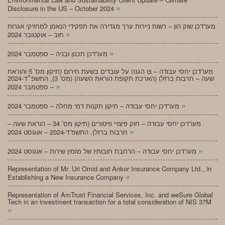
»
Disclosure in the US – October 2024
מעו”דכן שוק הון – רשות ניירות ערך מגדירה את תפקידי הנאמן למחזיקי אגרות
»
חוב – אוקטובר 2024
»
מעו”דכן תכנון ובניה – ספטמבר 2024
מעו”דכן יחסי עבודה – צו הגנה על עובדים בשעת חירום (תיקון מס’ 5 והוראת
שעה – חרבות ברזל) (הארכת תקופת הוראת השעה) (מס’ 3), התשפ״ד-2024
»
– ספטמבר 2024
»
מעו”דכן יחסי עבודה – תיקון תקנות דמי מחלה – ספטמבר 2024
מעו”דכן יחסי עבודה – חוק פיצויי פיטורים (תיקון מס’ 34 – הוראת שעה –
»
חרבות ברזל), התשפ”ד-2024 – אוגוסט 2024
»
מעו”דכן יחסי עבודה – הרחבת חובותיו של מזמין שירות – אוגוסט 2024
Representation of Mr. Uri Omid and Ankor Insurance Company Ltd., in
»
Establishing a New Insurance Company
Representation of AmTrust Financial Services, Inc. and weSure Global
Tech in an investment transaction for a total consideration of NIS 37M
»