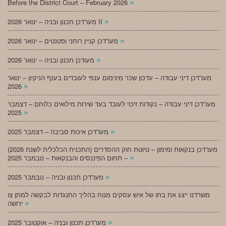
»
Before the District Court – February 2026
»
מעו”דכן תכנון ובניה – ינואר 2026 II
»
מעו”דכן קניין רוחני ופטנטים – ינואר 2026
»
מעודכן תכנון ובניה – ינואר 2026
מעו”דכן דיני עבודה – עדכון שכר מינימום ענפי לעובדים בענף הניקיון – ינואר
»
2026
מעו”דכן דיני עבודה – נקודות זיכוי לעובד בעד שירות מילואים כלוחם – דצמבר
»
2025
»
מעו”דכן איכות סביבה – דצמבר 2025
מעו”דכן בנקאות ומימון – טיוטת חוק ההסדרים (התכנית הכלכלית לשנת 2026)
»
– תחום הפיננסים והבנקאות – נובמבר 2025
»
מעו”דכן תכנון ובניה – נובמבר 2025
משרדנו ייצג את בתו של איש עסקים מנוח בהליך התנגדות לבקשה למתן צו
»
ירושה
»
מעו”דכן תכנון ובניה – אוקטובר 2025