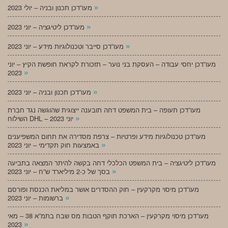
»
מעו”דכן תכנון ובניה – יולי 2023
»
מעו”דכן ליטיגציה – יוני 2023
»
מעו”דכן סייבר וטכנולוגיות מידע – יוני 2023
מעו”דכן יחסי עבודה – העסקת בני נוער – תזכורת לקראת חופשת הקיץ – יוני
»
2023
»
מעו”דכן תכנון ובניה – יוני 2023
מעו”דכן תעופה – בית המשפט דחה תובענה ייצוגית שהוגשה נגד חברת
»
השילוח DHL – יוני 2023
מעו”דכן טכנולוגיות מידע ופרטיות – צרפת מסדירה את תחום המשפיענים
»
באמצעות חוק תקדימי – יוני 2023
מעו”דכן ליטיגציה – בית המשפט הכלכלי דחה בקשה להיתר המצאה בתביעה
»
בסך של כ-2 מיליארד ש”ח – יוני 2023
מעו”דכן מיסוי מקרקעין – חוק ההסדרים אושר במליאת הכנסת ופורסם
»
ברשומות – יוני 2023
מעו”דכן מיסוי מקרקעין – הארכת תוקף הטבות מס שבח בתמ”א 38 – מאי
»
2023