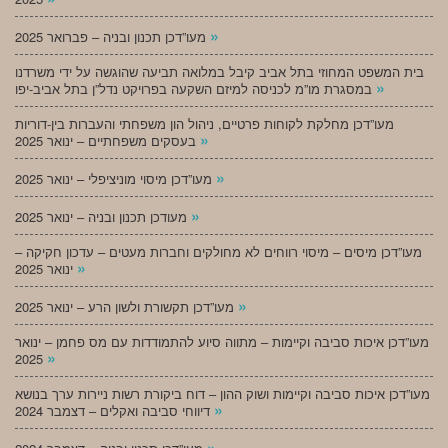
»
מעו”דכן תכנון ובניה – פברואר 2025
בית המשפט המחוזי בתל אביב קיבל במלואה תביעה שהוגשה על ידי משרדנו
»
במסגרת מו”מ לכניסה למיזם השקעה בפרויקט נדל”ן בתל אביב-יפו
מעו”דכן מחלקת לקוחות פרטיים, ניהול הון משפחתי והעברות בין-דוריות
»
בעסקים משפחתיים – ינואר 2025
»
מעו”דכן מיסוי מוניציפלי – ינואר 2025
»
מעודכן תכנון ובניה – ינואר 2025
מעו”דכן מיסים – מיסוי רווחים לא מחולקים וחברות מעטים – עדכון חקיקה –
»
ינואר 2025
»
מעו”דכן תקשורת ולשון הרע – ינואר 2025
מעו”דכן איכות סביבה וקיימות – מתווה סיוע להתמודדות עם מס פחמן – ינואר
»
2025
מעו”דכן איכות סביבה וקיימות ושוק ההון – דוח ביקורת רשות ניירות ערך בנושא
»
דיווחי סביבה ואקלים – דצמבר 2024
»