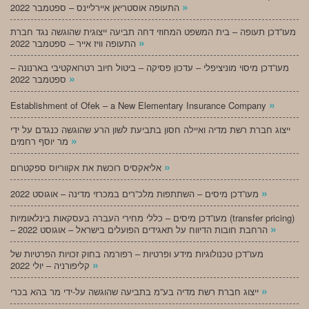
»
התעופה אוסטריאן איירליינס – ספטמבר 2022
מעו”דכן תעופה – בית המשפט המחוזי דחה תביעה ייצוגית שהוגשה נגד חברת
»
התעופה וויז אייר – ספטמבר 2022
מעו”דכן מיסוי מוניציפלי – עדכון פסיקה – ביטול חיוב רטרואקטיבי בארנונה –
»
ספטמבר 2022
»
Establishment of Ofek – a New Elementary Insurance Company
ייצוג חברת רשת מדיה ואיילה חסון בתביעת לשון הרע שהוגשה כנגדם על ידי
»
מר יוסף רחמים
»
אליאקסיס רוכשת את אקווריוס ספקטרום
»
מעו”דכן מיסים – השתתפות מלכ”רים במכרזי מדינה – אוגוסט 2022
מעו”דכן מיסים – כללי מחירי העברה בעסקאות בינלאומיות (transfer pricing)
»
– הרחבת חובות הדיווח על תאגידים הפועלים בישראל – אוגוסט 2022
מעו”דכן טכנולוגיות מידע ופרטיות – רפורמה בחוק זכויות הפרטיות של
»
קליפורניה – יולי 2022
»
ייצוג חברת רשת מדיה בע”מ בתביעה שהוגשה על-ידי מר בהא בכרי