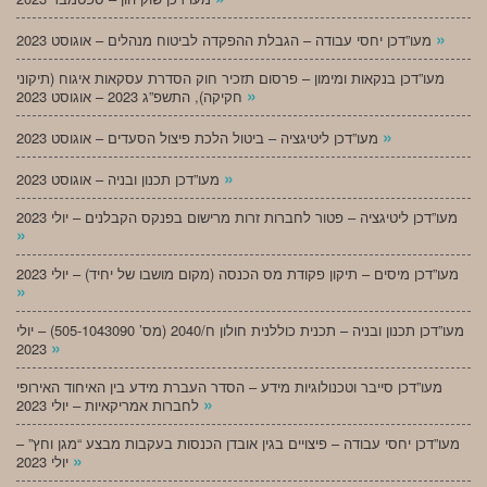
»
מעו”דכן יחסי עבודה – הגבלת ההפקדה לביטוח מנהלים – אוגוסט 2023
מעו”דכן בנקאות ומימון – פרסום תזכיר חוק הסדרת עסקאות איגוח (תיקוני
»
חקיקה), התשפ”ג 2023 – אוגוסט 2023
»
מעו”דכן ליטיגציה – ביטול הלכת פיצול הסעדים – אוגוסט 2023
»
מעו”דכן תכנון ובניה – אוגוסט 2023
מעו”דכן ליטיגציה – פטור לחברות זרות מרישום בפנקס הקבלנים – יולי 2023
»
מעו”דכן מיסים – תיקון פקודת מס הכנסה (מקום מושבו של יחיד) – יולי 2023
»
מעו”דכן תכנון ובניה – תכנית כוללנית חולון ח/2040 (מס’ 505-1043090) – יולי
»
2023
מעו”דכן סייבר וטכנולוגיות מידע – הסדר העברת מידע בין האיחוד האירופי
»
לחברות אמריקאיות – יולי 2023
מעו”דכן יחסי עבודה – פיצויים בגין אובדן הכנסות בעקבות מבצע “מגן וחץ” –
»
יולי 2023