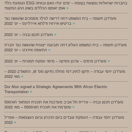
הטמעת כללי ESG בחברות ישראליות נמצאת בצומת – ימים יגידו האם ובאיזה
»
אופן יאומצו הכללים בשוק ההון המקומי
מעו”דכן תעופה – בית המשפט דחה דרישה לגילוי מסמכים שהוגשה נגד
»
בריטיש איירוויז ודלתא איירליינס – יוני 2022
»
מעו”דכן תכנון ובניה – יוני 2022
מעו”דכן תעופה – בית המשפט העליון דחה תובענה ייצוגית שהוגשה נגד חברת
»
התעופה איזיג’ט – יוני 2022
»
מעו”דכן מיסים – עדכון פסיקה – מיסוי עסקת תמורות – יוני 2022
מעו”דכן יחסי עבודה – תיקון לחוק דמי מחלה (תיקון מס’ 6), התשפ”ב-2022 –
»
מאי 2022
Dor Alon signed a Strategic Agreements With Afcon Electric
»
Transportation
מעו”דכן תכנון ובניה – עיריית תל אביב מעדכנת את תוכנית המתאר תא/500
»
ומקדמת את תוכנית תא/5500 – מאי 2022
מעו”דכן יחסי עבודה – העסקת עובדים ביום הזיכרון וביום העצמאות – אפריל
»
2022