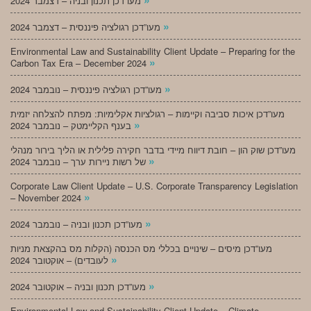
מעו”דכן תכנון ובניה – דצמבר 2024
»
מעו”דכן רגולציה פיננסית – דצמבר 2024
Environmental Law and Sustainability Client Update – Preparing for the
»
Carbon Tax Era – December 2024
»
מעו”דכן רגולציה פיננסית – נובמבר 2024
מעו”דכן איכות סביבה וקיימות – רגולציות אקלימיות: מפתח להצלחה יזמית
»
בענף הקליימטק – נובמבר 2024
מעו”דכן שוק הון – חובת דיווח מיידי בדבר חקירה פלילית או הליך בירור מנהלי
»
של רשות ניירות ערך – נובמבר 2024
Corporate Law Client Update – U.S. Corporate Transparency Legislation
»
– November 2024
»
מעו”דכן תכנון ובניה – נובמבר 2024
מעו”דכן מיסים – שינויים בכללי מס הכנסה (הקלות מס בהקצאת מניות
»
לעובדים) – אוקטובר 2024
»
מעו”דכן תכנון ובניה – אוקטובר 2024
Environmental Law and Sustainability Client Update – Climate