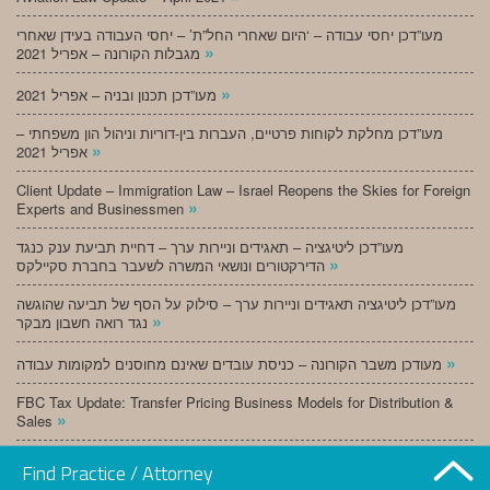
מעו”דכן יחסי עבודה – ‘היום שאחרי החל”ת’ – יחסי העבודה בעידן שאחרי
»
מגבלות הקורונה – אפריל 2021
»
מעו”דכן תכנון ובניה – אפריל 2021
מעו”דכן מחלקת לקוחות פרטיים, העברות בין-דוריות וניהול הון משפחתי –
»
אפריל 2021
Client Update – Immigration Law – Israel Reopens the Skies for Foreign
»
Experts and Businessmen
מעו”דכן ליטיגציה – תאגידים וניירות ערך – דחיית תביעת ענק כנגד
»
הדירקטורים ונושאי המשרה לשעבר בחברת סקיילקס
מעו”דכן ליטיגציה תאגידים וניירות ערך – סילוק על הסף של תביעה שהוגשה
»
נגד רואה חשבון מבקר
»
מעודכן משבר הקורונה – כניסת עובדים שאינם מחוסנים למקומות עבודה
FBC Tax Update: Transfer Pricing Business Models for Distribution &
»
Sales
»
מעו”דכן תכנון ובניה – מרץ 2021
Find Practice / Attorney