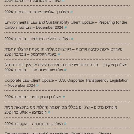
מעו”דכן תכנון ובניה – דצמבר 2024
»
מעו”דכן רגולציה פיננסית – דצמבר 2024
Environmental Law and Sustainability Client Update – Preparing for the
»
Carbon Tax Era – December 2024
»
מעו”דכן רגולציה פיננסית – נובמבר 2024
מעו”דכן איכות סביבה וקיימות – רגולציות אקלימיות: מפתח להצלחה יזמית
»
בענף הקליימטק – נובמבר 2024
מעו”דכן שוק הון – חובת דיווח מיידי בדבר חקירה פלילית או הליך בירור מנהלי
»
של רשות ניירות ערך – נובמבר 2024
Corporate Law Client Update – U.S. Corporate Transparency Legislation
»
– November 2024
»
מעו”דכן תכנון ובניה – נובמבר 2024
מעו”דכן מיסים – שינויים בכללי מס הכנסה (הקלות מס בהקצאת מניות
»
לעובדים) – אוקטובר 2024
»
מעו”דכן תכנון ובניה – אוקטובר 2024
Environmental Law and Sustainability Client Update – Climate