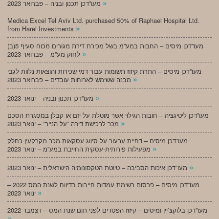
»
מעו”דכן תכנון ובניה – פברואר 2023
Medica Excel Tel Aviv Ltd. purchased 50% of Raphael Hospital Ltd.
»
from Harel Investments
מעו”דכן מיסים – החבות במע”מ בשל מכירת דירת מגורים מכוח סעיף 5(ב)
»
לחוק מע”מ – פברואר 2023
מעו”דכן מיסים – התרת קיזוז תשומות עבור דמי שכירות והוצאות נלוות לגבי
»
מבנה ששימש לארוחות עובדים – פברואר 2023
»
מעו”דכן תכנון ובניה – ינואר 2023
מעו”דכן ליטיגציה – חובות הגילוי אשר מוטלת על יזם או קבלן במסגרת הסכם
»
מכר לרכישת דירה “על הנייר” – ינואר 2023
מעו”דכן מיסים – דחיית ערעור על סיווג עסקאות מכר מקרקעין כחלק
»
מפעילות פירותית-עסקית החייבת במע”מ – ינואר 2023
»
מעו”דכן איכות הסביבה – טיוטת הטקסונומיה הישראלית – ינואר 2023
מעו”דכן מיסים – פרסום רשימת עמדות חייבות בדיווח לשנת המס 2022 –
»
ינואר 2023
מעו”דכן בלוקצ’יין ומיסים – קיזוז הפסדים לפני תום שנת המס – דצמבר 2022
»