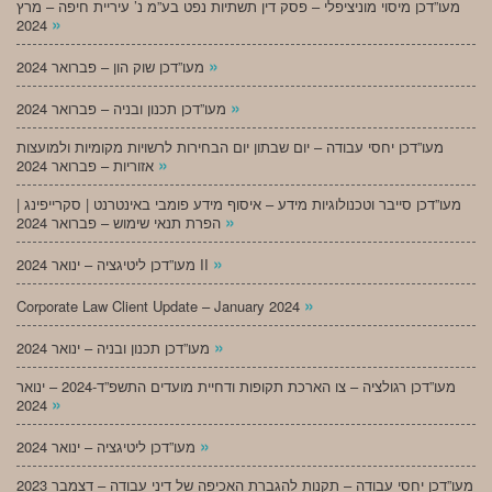
מעו”דכן מיסוי מוניציפלי – פסק דין תשתיות נפט בע”מ נ’ עיריית חיפה – מרץ
»
2024
»
מעו”דכן שוק הון – פברואר 2024
»
מעו”דכן תכנון ובניה – פברואר 2024
מעו”דכן יחסי עבודה – יום שבתון יום הבחירות לרשויות מקומיות ולמועצות
»
אזוריות – פברואר 2024
מעו”דכן סייבר וטכנולוגיות מידע – איסוף מידע פומבי באינטרנט | סקרייפינג |
»
הפרת תנאי שימוש – פברואר 2024
»
מעו”דכן ליטיגציה – ינואר 2024 II
»
Corporate Law Client Update – January 2024
»
מעו”דכן תכנון ובניה – ינואר 2024
מעו”דכן רגולציה – צו הארכת תקופות ודחיית מועדים התשפ”ד-2024 – ינואר
»
2024
»
מעו”דכן ליטיגציה – ינואר 2024
מעו”דכן יחסי עבודה – תקנות להגברת האכיפה של דיני עבודה – דצמבר 2023