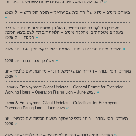
»
האם עולם המשקיעים הכשירים ייפתח לישראלים רבים יותר?
מעו”דכן מיסים – סיווגו של יחיד כ”תושב ישראל” – תזכיר חוק חדש – יולי 2025
»
מעו”דכן מחלקת לקוחות פרטיים, ניהול הון משפחתי והעברות בין-דוריות
בעסקים משפחתיים ומחלקת מיסים – חלוקת דיבידנד לשם ביצוע הסכמי
»
חלוקה – יולי 2025
»
מעו”דכן איכות סביבה וקיימות – הוראת ניהול בנקאי תקין 345 – יוני 2025
»
מעו”דכן תכנון ובניה – יוני 2025
מעו”דכן יחסי עבודה – הגדרת המושג “משק חיוני” – מלחמת “עם כלביא” – יוני
»
2025
Labor & Employment Client Updates – General Permit for Extended
»
Working Hours – Operation Rising Lion – June 2025
Labor & Employment Client Updates – Guidelines for Employers –
»
Operation Rising Lion – June 2025
מעו”דכן יחסי עבודה – היתר כללי להעסקה בשעות נוספות “עם כלביא” – יוני
»
2025
»
מעו”דכן יחסי עבודה – הנחיות למעסיקים – “עם כלביא” – יוני 2025