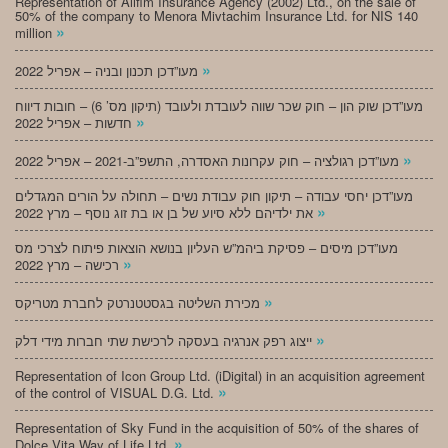
Representation of Alifim Insurance Agency (2002) Ltd., on the sale of
50% of the company to Menora Mivtachim Insurance Ltd. for NIS 140
»
million
»
מעו”דכן תכנון ובניה – אפריל 2022
מעו”דכן שוק הון – חוק שכר שווה לעובדת ולעובד (תיקון מס’ 6) – חובות דיווח
»
חדשות – אפריל 2022
»
מעו”דכן רגולציה – חוק עקרונות האסדרה, התשפ”ב-2021 – אפריל 2022
מעו”דכן יחסי עבודה – תיקון חוק עבודת נשים – תחולה על הורים המגדלים
»
את ילדיהם ללא סיוע של בן או בת זוג נוסף – מרץ 2022
מעו”דכן מיסים – פסיקת ביהמ”ש העליון בנושא הוצאות פיתוח לצרכי מס
»
רכישה – מרץ 2022
»
מכירת השליטה בגסטטנרטק לחברת מטריקס
»
ייצוג רפק אנרגיה בעסקה לרכישת שתי חברות מידי דלק
Representation of Icon Group Ltd. (iDigital) in an acquisition agreement
»
of the control of VISUAL D.G. Ltd.
Representation of Sky Fund in the acquisition of 50% of the shares of
»
Dolce Vita Way of Life Ltd.