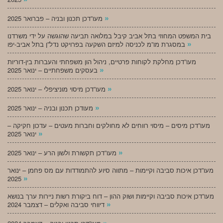
»
מעו”דכן תכנון ובניה – פברואר 2025
בית המשפט המחוזי בתל אביב קיבל במלואה תביעה שהוגשה על ידי משרדנו
»
במסגרת מו”מ לכניסה למיזם השקעה בפרויקט נדל”ן בתל אביב-יפו
מעו”דכן מחלקת לקוחות פרטיים, ניהול הון משפחתי והעברות בין-דוריות
»
בעסקים משפחתיים – ינואר 2025
»
מעו”דכן מיסוי מוניציפלי – ינואר 2025
»
מעודכן תכנון ובניה – ינואר 2025
מעו”דכן מיסים – מיסוי רווחים לא מחולקים וחברות מעטים – עדכון חקיקה –
»
ינואר 2025
»
מעו”דכן תקשורת ולשון הרע – ינואר 2025
מעו”דכן איכות סביבה וקיימות – מתווה סיוע להתמודדות עם מס פחמן – ינואר
»
2025
מעו”דכן איכות סביבה וקיימות ושוק ההון – דוח ביקורת רשות ניירות ערך בנושא
»
דיווחי סביבה ואקלים – דצמבר 2024
»