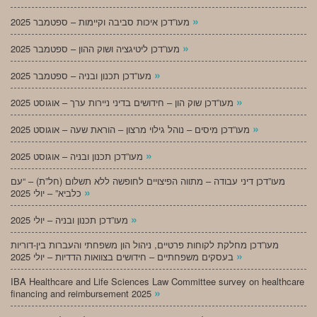
»
מעו”דכן איכות סביבה וקיימות – ספטמבר 2025
»
מעו”דכן ליטיגציה ושוק ההון – ספטמבר 2025
»
מעו”דכן תכנון ובניה – ספטמבר 2025
»
מעו”דכן שוק הון – חידושים בדיני ניירות ערך – אוגוסט 2025
»
מעו”דכן מיסים – נוהל גילוי מרצון – הוראת שעה – אוגוסט 2025
»
מעו”דכן תכנון ובניה – אוגוסט 2025
מעו”דכן דיני עבודה – מתווה הפיצויים לחופשה ללא תשלום (חל”ת) – “עם
»
כלביא” – יולי 2025
»
מעו”דכן תכנון ובניה – יולי 2025
מעו”דכן מחלקת לקוחות פרטיים, ניהול הון משפחתי והעברות בין-דוריות
»
בעסקים משפחתיים – חידושים בצוואות הדדיות – יולי 2025
IBA Healthcare and Life Sciences Law Committee survey on healthcare
»
financing and reimbursement 2025