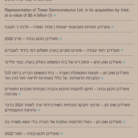
Representation of Tower Semiconductor Ltd. in its acquisition by Intel,
»
at a value of $5.4 billion (!)
»
מעו”דכן תחרות ותובענות ייצוגיות | מחיר מופרז – זליכה נ’ תנובה
»
מעו”דכן תכנון ובניה – מרץ 2022
»
מעו”דכן יחסי עבודה – שינויים זמניים בעניין תשלום דמי בידוד לעובדים
»
‘מעו”דכן שוק ההון – פסק דינו של בית המשפט העליון בעניין ‘בטר פלייס
מעו”דכן שוק הון – תנועת המטוטלת נעצרה – בית המשפט הכריע ביחס לכל
»
החברות הדואליות: על כללי האחריות לדיווח יחול הדין הזר
מעו”דכן תכנון ובניה – תיקון לתקנות התכנון והבניה (עבודות ומבנים הפטורים
»
מהיתר)
מעו”דכן שוק הון – עדכוני חקיקה והנחיות רשות ניירות ערך לשנת 2021 בדבר
»
הדוחות התקופתיים
»
מעו”דכן שוק הון – ניצול הזדמנות עסקית של חברה בידי נושא משרה בה
»
מעו”דכן תכנון ובניה – ינואר 2022