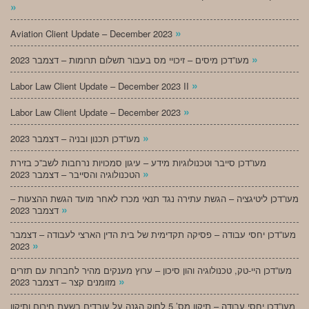
»
»
Aviation Client Update – December 2023
»
מעו”דכן מיסים – זיכויי מס בעבור תשלום תרומות – דצמבר 2023
»
Labor Law Client Update – December 2023 II
»
Labor Law Client Update – December 2023
»
מעו”דכן תכנון ובניה – דצמבר 2023
מעו”דכן סייבר וטכנולוגיות מידע – עיגון סמכויות נרחבות לשב”כ בזירת
»
הטכנולוגיה והסייבר – דצמבר 2023
מעו”דכן ליטיגציה – הגשת עתירה נגד תנאי מכרז לאחר מועד הגשת ההצעות –
»
דצמבר 2023
מעו”דכן יחסי עבודה – פסיקה תקדימית של בית הדין הארצי לעבודה – דצמבר
»
2023
מעו”דכן היי-טק, טכנולוגיה והון סיכון – ערוץ מענקים מהיר לחברות עם תזרים
»
מזומנים קצר – דצמבר 2023
מעו”דכן יחסי עבודה – תיקון מס’ 5 לחוק הגנה על עובדים בשעת חירום ותיקון