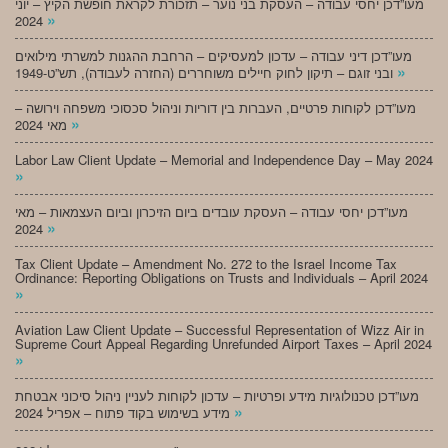
מעו”דכן יחסי עבודה – העסקת בני נוער – תזכורת לקראת חופשת הקיץ – יוני
»
2024
מעו”דכן דיני עבודה – עדכון למעסיקים – הרחבת ההגנות למשרתי מילואים
»
ובני זוגם – תיקון לחוק חיילים משוחררים (החזרה לעבודה), תש”ט-1949
מעו”דכן לקוחות פרטיים, העברות בין דוריות וניהול סכסוכי משפחה וירושה –
»
מאי 2024
Labor Law Client Update – Memorial and Independence Day – May 2024
»
מעו”דכן יחסי עבודה – העסקת עובדים ביום הזיכרון וביום העצמאות – מאי
»
2024
Tax Client Update – Amendment No. 272 to the Israel Income Tax
Ordinance: Reporting Obligations on Trusts and Individuals – April 2024
»
Aviation Law Client Update – Successful Representation of Wizz Air in
Supreme Court Appeal Regarding Unrefunded Airport Taxes – April 2024
»
מעו”דכן טכנולוגיות מידע ופרטיות – עדכון לקוחות לעניין ניהול סיכוני אבטחת
»
מידע בשימוש בקוד פתוח – אפריל 2024