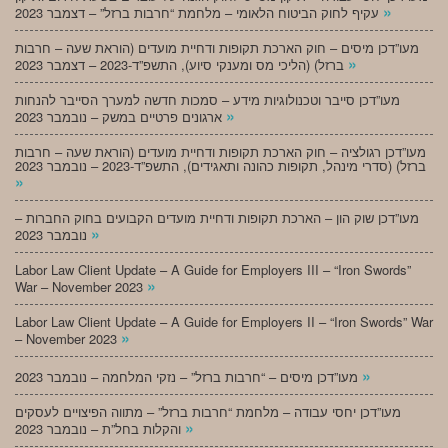
»
עקיף לחוק הביטוח הלאומי – מלחמת “חרבות ברזל” – דצמבר 2023
מעו”דכן מיסים – חוק הארכת תקופות ודחיית מועדים (הוראת שעה – חרבות
»
ברזל) (הליכי מס ומענקי סיוע), התשפ”ד-2023 – דצמבר 2023
מעו”דכן סייבר וטכנולוגיות מידע – סמכות חדשה למערך הסייבר להנחות
»
ארגונים פרטיים במשק – נובמבר 2023
מעו”דכן רגולציה – חוק הארכת תקופות ודחיית מועדים (הוראת שעה – חרבות
ברזל) (סדרי מינהל, תקופות כהונה ותאגידים), התשפ”ד-2023 – נובמבר 2023
»
מעו”דכן שוק הון – הארכת תקופות ודחיית מועדים הקבועים בחוק החברות –
»
נובמבר 2023
Labor Law Client Update – A Guide for Employers III – “Iron Swords”
»
War – November 2023
Labor Law Client Update – A Guide for Employers II – “Iron Swords” War
»
– November 2023
»
מעו”דכן מיסים – “חרבות ברזל” – נזקי המלחמה – נובמבר 2023
מעו”דכן יחסי עבודה – מלחמת “חרבות ברזל” – מתווה הפיצויים לעסקים
»
והקלות בחל”ת – נובמבר 2023