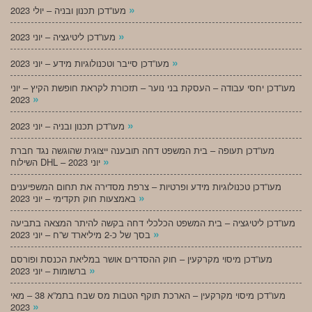
»
מעו”דכן תכנון ובניה – יולי 2023
»
מעו”דכן ליטיגציה – יוני 2023
»
מעו”דכן סייבר וטכנולוגיות מידע – יוני 2023
מעו”דכן יחסי עבודה – העסקת בני נוער – תזכורת לקראת חופשת הקיץ – יוני
»
2023
»
מעו”דכן תכנון ובניה – יוני 2023
מעו”דכן תעופה – בית המשפט דחה תובענה ייצוגית שהוגשה נגד חברת
»
השילוח DHL – יוני 2023
מעו”דכן טכנולוגיות מידע ופרטיות – צרפת מסדירה את תחום המשפיענים
»
באמצעות חוק תקדימי – יוני 2023
מעו”דכן ליטיגציה – בית המשפט הכלכלי דחה בקשה להיתר המצאה בתביעה
»
בסך של כ-2 מיליארד ש”ח – יוני 2023
מעו”דכן מיסוי מקרקעין – חוק ההסדרים אושר במליאת הכנסת ופורסם
»
ברשומות – יוני 2023
מעו”דכן מיסוי מקרקעין – הארכת תוקף הטבות מס שבח בתמ”א 38 – מאי
»
2023