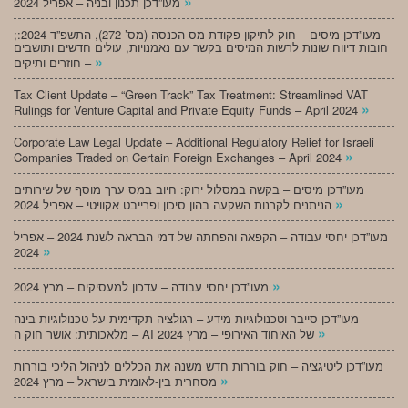
»
מעו”דכן תכנון ובניה – אפריל 2024
;מעו”דכן מיסים – חוק לתיקון פקודת מס הכנסה (מס’ 272), התשפ”ד-2024:
חובות דיווח שונות לרשות המיסים בקשר עם נאמנויות, עולים חדשים ותושבים
»
חוזרים ותיקים –
Tax Client Update – “Green Track” Tax Treatment: Streamlined VAT
»
Rulings for Venture Capital and Private Equity Funds – April 2024
Corporate Law Legal Update – Additional Regulatory Relief for Israeli
»
Companies Traded on Certain Foreign Exchanges – April 2024
מעו”דכן מיסים – בקשה במסלול ירוק: חיוב במס ערך מוסף של שירותים
»
הניתנים לקרנות השקעה בהון סיכון ופרייבט אקוויטי – אפריל 2024
מעו”דכן יחסי עבודה – הקפאה והפחתה של דמי הבראה לשנת 2024 – אפריל
»
2024
»
מעו”דכן יחסי עבודה – עדכון למעסיקים – מרץ 2024
מעו”דכן סייבר וטכנולוגיות מידע – רגולציה תקדימית על טכנולוגיות בינה
»
מלאכותית: אושר חוק ה – AI של האיחוד האירופי – מרץ 2024
מעו”דכן ליטיגציה – חוק בוררות חדש משנה את הכללים לניהול הליכי בוררות
»
מסחרית בין-לאומית בישראל – מרץ 2024