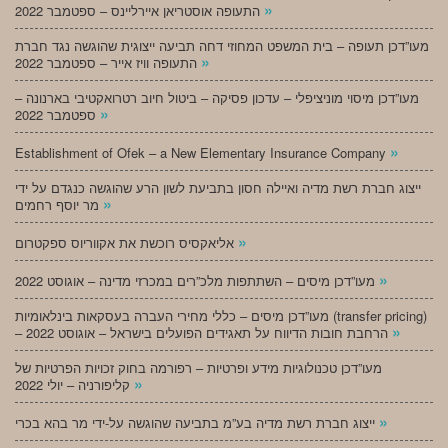
»
התעופה אוסטריאן איירליינס – ספטמבר 2022
מעו”דכן תעופה – בית המשפט המחוזי דחה תביעה ייצוגית שהוגשה נגד חברת
»
התעופה וויז אייר – ספטמבר 2022
מעו”דכן מיסוי מוניציפלי – עדכון פסיקה – ביטול חיוב רטרואקטיבי בארנונה –
»
ספטמבר 2022
»
Establishment of Ofek – a New Elementary Insurance Company
ייצוג חברת רשת מדיה ואיילה חסון בתביעת לשון הרע שהוגשה כנגדם על ידי
»
מר יוסף רחמים
»
אליאקסיס רוכשת את אקווריוס ספקטרום
»
מעו”דכן מיסים – השתתפות מלכ”רים במכרזי מדינה – אוגוסט 2022
מעו”דכן מיסים – כללי מחירי העברה בעסקאות בינלאומיות (transfer pricing)
»
– הרחבת חובות הדיווח על תאגידים הפועלים בישראל – אוגוסט 2022
מעו”דכן טכנולוגיות מידע ופרטיות – רפורמה בחוק זכויות הפרטיות של
»
קליפורניה – יולי 2022
»
ייצוג חברת רשת מדיה בע”מ בתביעה שהוגשה על-ידי מר בהא בכרי