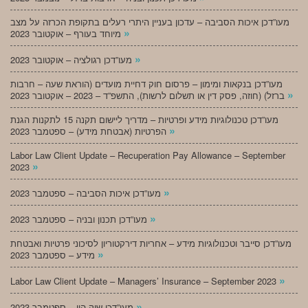
מעו”דכן איכות הסביבה – עדכון בעניין היתרי רעלים בתקופת הכרזה על מצב
»
מיוחד בעורף – אוקטובר 2023
»
מעו”דכן רגולציה – אוקטובר 2023
מעו”דכן בנקאות ומימון – פרסום חוק דחיית מועדים (הוראת שעה – חרבות
»
ברזל) (חוזה, פסק דין או תשלום לרשות), התשפ”ד – 2023 – אוקטובר 2023
מעו”דכן טכנולוגיות מידע ופרטיות – מדריך ליישום תקנה 15 לתקנות הגנת
»
הפרטיות (אבטחת מידע) – ספטמבר 2023
Labor Law Client Update – Recuperation Pay Allowance – September
»
2023
»
מעו”דכן איכות הסביבה – ספטמבר 2023
»
מעו”דכן תכנון ובניה – ספטמבר 2023
מעו”דכן סייבר וטכנולוגיות מידע – אחריות דירקטוריון לסיכוני פרטיות ואבטחת
»
מידע – ספטמבר 2023
»
Labor Law Client Update – Managers’ Insurance – September 2023
»
מעו”דכן שוק הון – ספטמבר 2023