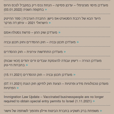
מעו”דכן מיסוי מוניציפלי – עדכון פסיקה – הנחת נכס ריק במקביל לנכס הרוס
»
בתקופה השניה (03.01.2022)
היעד הבא של רכבת הסטארט-אפ ניישן: החברה הערבית | ספר ההייטק
»
הישראלי 2021 – עיתון דה מרקר
»
מעו”דכן שוק ההון – פרשת נסטלה-אסם
»
מעו”דכן תכנון ובניה – חוק ההסדרים וחוק תכנון ובניה
»
מעו”דכן התחדשות עירונית – חוק ההסדרים
מעו”דכן הגירה – רישיון עבודה להעסקת עובדים זרים יהודים (זכאי שבות)
»
בחברות היי-טק
»
מעו”דכן תכנון ובניה – חוק ההסדרים (15.11.2021)
(07.11.2021) מעודכן טכנולוגיות מידע ופרטיות – הצעת חוק לתיקון חוק הגנת
»
הפרטיות
Immigration Law Update – Vaccinated businesspeople are no longer
»
required to obtain special entry permits to Israel (1.11.2021)
»
משפחת ברק תשקיע בחברת הביטוח איילון ותהפוך לשותפה של ווישור