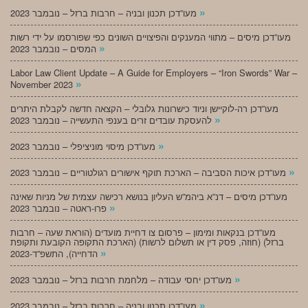
»
מעו”דכן תכנון ובניה – חרבות ברזל – נובמבר 2023
מעו”דכן מיסים – מתווי המענקים והפיצויים השונים כפי שפורסמו על ידי רשות
»
המסים – נובמבר 2023
Labor Law Client Update – A Guide for Employers – “Iron Swords” War –
»
November 2023
מעו”דכן רה-לוקיישן וניוד כישרונות גלובלי – הקצאה חדשה לקבלת היתרים
»
להעסקת עובדים זרים בענפי התעשייה – נובמבר 2023
»
מעו”דכן מיסוי מוניציפלי – נובמבר 2023
»
מעו”דכן איכות הסביבה – הארכת תוקף אישורים רגולטוריים – נובמבר 2023
מעו”דכן מיסים – דנ”א ביהמ”ש העליון בנושא רכישה עצמית של מניות שאינה
»
פרו-ראטה – נובמבר 2023
מעו”דכן בנקאות ומימון – פרסום צו דחיית מועדים (הוראת שעה – חרבות
ברזל) (חוזה, פסק דין או תשלום לרשות) (הארכת התקופה הקובעת ותקופת
»
הדחייה), התשפ”ד-2023
»
מעו”דכן יחסי עבודה – מלחמת חרבות ברזל – נובמבר 2023
»
מעו”דכן תכנון ובניה – חרבות ברזל – נובמבר 2023