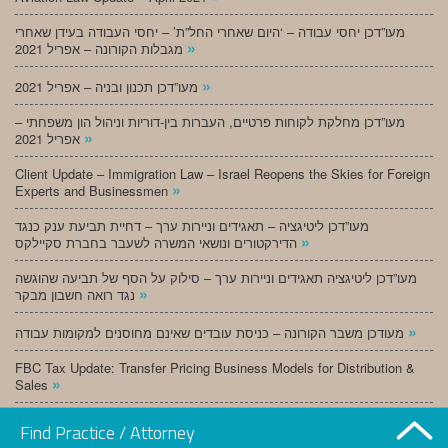
מעו”דכן יחסי עבודה – ‘היום שאחרי החל”ת’ – יחסי העבודה בעידן שאחרי
»
מגבלות הקורונה – אפריל 2021
»
מעו”דכן תכנון ובניה – אפריל 2021
מעו”דכן מחלקת לקוחות פרטיים, העברות בין-דוריות וניהול הון משפחתי –
»
אפריל 2021
Client Update – Immigration Law – Israel Reopens the Skies for Foreign
»
Experts and Businessmen
מעו”דכן ליטיגציה – תאגידים וניירות ערך – דחיית תביעת ענק כנגד
»
הדירקטורים ונושאי המשרה לשעבר בחברת סקיילקס
מעו”דכן ליטיגציה תאגידים וניירות ערך – סילוק על הסף של תביעה שהוגשה
»
נגד רואה חשבון מבקר
»
מעודכן משבר הקורונה – כניסת עובדים שאינם מחוסנים למקומות עבודה
FBC Tax Update: Transfer Pricing Business Models for Distribution &
»
Sales
»
מעו”דכן תכנון ובניה – מרץ 2021
Find Practice / Attorney