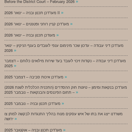
»
Before the District Court – February 2026
»
מעו”דכן תכנון ובניה – ינואר 2026 II
»
מעו”דכן קניין רוחני ופטנטים – ינואר 2026
»
מעודכן תכנון ובניה – ינואר 2026
מעו”דכן דיני עבודה – עדכון שכר מינימום ענפי לעובדים בענף הניקיון – ינואר
»
2026
מעו”דכן דיני עבודה – נקודות זיכוי לעובד בעד שירות מילואים כלוחם – דצמבר
»
2025
»
מעו”דכן איכות סביבה – דצמבר 2025
מעו”דכן בנקאות ומימון – טיוטת חוק ההסדרים (התכנית הכלכלית לשנת 2026)
»
– תחום הפיננסים והבנקאות – נובמבר 2025
»
מעו”דכן תכנון ובניה – נובמבר 2025
משרדנו ייצג את בתו של איש עסקים מנוח בהליך התנגדות לבקשה למתן צו
»
ירושה
»
מעו”דכן תכנון ובניה – אוקטובר 2025