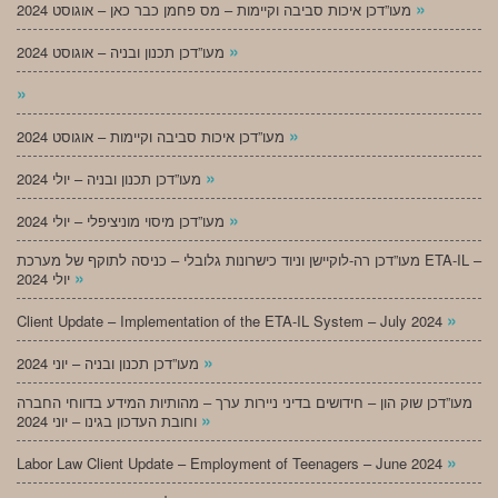
»
מעו”דכן איכות סביבה וקיימות – מס פחמן כבר כאן – אוגוסט 2024
»
מעו”דכן תכנון ובניה – אוגוסט 2024
»
»
מעו”דכן איכות סביבה וקיימות – אוגוסט 2024
»
מעו”דכן תכנון ובניה – יולי 2024
»
מעו”דכן מיסוי מוניציפלי – יולי 2024
מעו”דכן רה-לוקיישן וניוד כישרונות גלובלי – כניסה לתוקף של מערכת ETA-IL –
»
יולי 2024
»
Client Update – Implementation of the ETA-IL System – July 2024
»
מעו”דכן תכנון ובניה – יוני 2024
מעו”דכן שוק הון – חידושים בדיני ניירות ערך – מהותיות המידע בדווחי החברה
»
וחובת העדכון בגינו – יוני 2024
»
Labor Law Client Update – Employment of Teenagers – June 2024