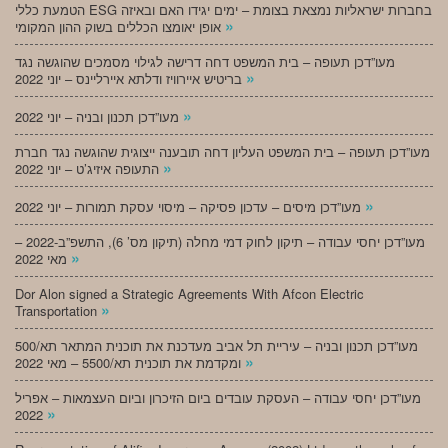
הטמעת כללי ESG בחברות ישראליות נמצאת בצומת – ימים יגידו האם ובאיזה
»
אופן יאומצו הכללים בשוק ההון המקומי
מעו”דכן תעופה – בית המשפט דחה דרישה לגילוי מסמכים שהוגשה נגד
»
בריטיש איירוויז ודלתא איירליינס – יוני 2022
»
מעו”דכן תכנון ובניה – יוני 2022
מעו”דכן תעופה – בית המשפט העליון דחה תובענה ייצוגית שהוגשה נגד חברת
»
התעופה איזיג’ט – יוני 2022
»
מעו”דכן מיסים – עדכון פסיקה – מיסוי עסקת תמורות – יוני 2022
מעו”דכן יחסי עבודה – תיקון לחוק דמי מחלה (תיקון מס’ 6), התשפ”ב-2022 –
»
מאי 2022
Dor Alon signed a Strategic Agreements With Afcon Electric
»
Transportation
מעו”דכן תכנון ובניה – עיריית תל אביב מעדכנת את תוכנית המתאר תא/500
»
ומקדמת את תוכנית תא/5500 – מאי 2022
מעו”דכן יחסי עבודה – העסקת עובדים ביום הזיכרון וביום העצמאות – אפריל
»
2022