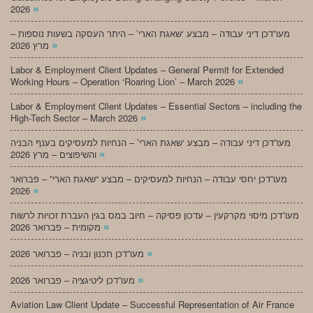
»
2026
מעו”דכן דיני עבודה – מבצע ‘שאגת הארי’ – היתר העסקה בשעות נוספות –
»
מרץ 2026
Labor & Employment Client Updates – General Permit for Extended
»
Working Hours – Operation ‘Roaring Lion’ – March 2026
Labor & Employment Client Updates – Essential Sectors – including the
»
High-Tech Sector – March 2026
מעו”דכן דיני עבודה – מבצע ‘שאגת הארי’ – הנחיות למעסיקים בענף הבניה
»
והשיפוצים – מרץ 2026
מעו”דכן יחסי עבודה – הנחיות למעסיקים – מבצע “שאגת הארי” – פברואר
»
2026
מעו”דכן מיסוי מקרקעין – עדכון פסיקה – חיוב במס בגין העברת זכויות לרשות
»
מקומית – פברואר 2026
»
מעו”דכן תכנון ובניה – פברואר 2026
»
מעו”דכן ליטיגציה – פברואר 2026
Aviation Law Client Update – Successful Representation of Air France