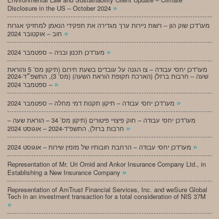
»
Disclosure in the US – October 2024
מעו”דכן שוק הון – רשות ניירות ערך מגדירה את תפקידי הנאמן למחזיקי אגרות
»
חוב – אוקטובר 2024
»
מעו”דכן תכנון ובניה – ספטמבר 2024
מעו”דכן יחסי עבודה – צו הגנה על עובדים בשעת חירום (תיקון מס’ 5 והוראת
שעה – חרבות ברזל) (הארכת תקופת הוראת השעה) (מס’ 3), התשפ״ד-2024
»
– ספטמבר 2024
»
מעו”דכן יחסי עבודה – תיקון תקנות דמי מחלה – ספטמבר 2024
מעו”דכן יחסי עבודה – חוק פיצויי פיטורים (תיקון מס’ 34 – הוראת שעה –
»
חרבות ברזל), התשפ”ד-2024 – אוגוסט 2024
»
מעו”דכן יחסי עבודה – הרחבת חובותיו של מזמין שירות – אוגוסט 2024
Representation of Mr. Uri Omid and Ankor Insurance Company Ltd., in
»
Establishing a New Insurance Company
Representation of AmTrust Financial Services, Inc. and weSure Global
Tech in an investment transaction for a total consideration of NIS 37M
»