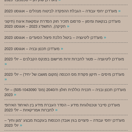
»
מעו”דכן יחסי עבודה – הגבלת ההפקדה לביטוח מנהלים – אוגוסט 2023
מעו”דכן בנקאות ומימון – פרסום תזכיר חוק הסדרת עסקאות איגוח (תיקוני
»
חקיקה), התשפ”ג 2023 – אוגוסט 2023
»
מעו”דכן ליטיגציה – ביטול הלכת פיצול הסעדים – אוגוסט 2023
»
מעו”דכן תכנון ובניה – אוגוסט 2023
מעו”דכן ליטיגציה – פטור לחברות זרות מרישום בפנקס הקבלנים – יולי 2023
»
מעו”דכן מיסים – תיקון פקודת מס הכנסה (מקום מושבו של יחיד) – יולי 2023
»
מעו”דכן תכנון ובניה – תכנית כוללנית חולון ח/2040 (מס’ 505-1043090) – יולי
»
2023
מעו”דכן סייבר וטכנולוגיות מידע – הסדר העברת מידע בין האיחוד האירופי
»
לחברות אמריקאיות – יולי 2023
מעו”דכן יחסי עבודה – פיצויים בגין אובדן הכנסות בעקבות מבצע “מגן וחץ” –
»
יולי 2023