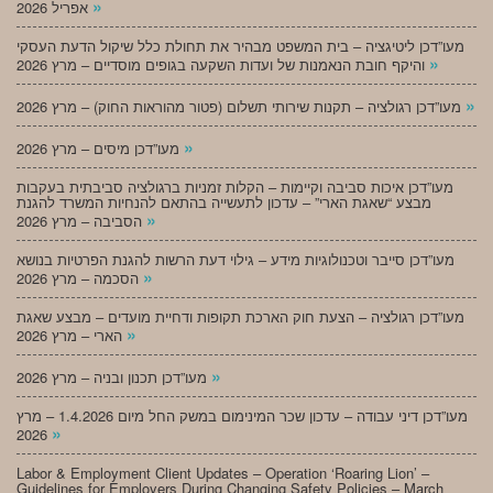
»
אפריל 2026
מעו”דכן ליטיגציה – בית המשפט מבהיר את תחולת כלל שיקול הדעת העסקי
»
והיקף חובת הנאמנות של ועדות השקעה בגופים מוסדיים – מרץ 2026
»
מעו”דכן רגולציה – תקנות שירותי תשלום (פטור מהוראות החוק) – מרץ 2026
»
מעו”דכן מיסים – מרץ 2026
מעו”דכן איכות סביבה וקיימות – הקלות זמניות ברגולציה סביבתית בעקבות
מבצע “שאגת הארי” – עדכון לתעשייה בהתאם להנחיות המשרד להגנת
»
הסביבה – מרץ 2026
מעו”דכן סייבר וטכנולוגיות מידע – גילוי דעת הרשות להגנת הפרטיות בנושא
»
הסכמה – מרץ 2026
מעו”דכן רגולציה – הצעת חוק הארכת תקופות ודחיית מועדים – מבצע שאגת
»
הארי – מרץ 2026
»
מעו”דכן תכנון ובניה – מרץ 2026
מעו”דכן דיני עבודה – עדכון שכר המינימום במשק החל מיום 1.4.2026 – מרץ
»
2026
Labor & Employment Client Updates – Operation ‘Roaring Lion’ –
Guidelines for Employers During Changing Safety Policies – March