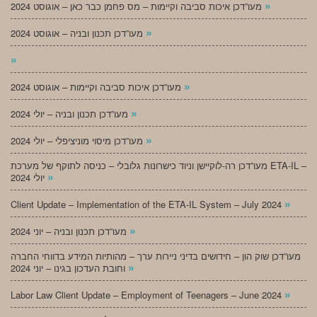
»
מעו”דכן איכות סביבה וקיימות – מס פחמן כבר כאן – אוגוסט 2024
»
מעו”דכן תכנון ובניה – אוגוסט 2024
»
»
מעו”דכן איכות סביבה וקיימות – אוגוסט 2024
»
מעו”דכן תכנון ובניה – יולי 2024
»
מעו”דכן מיסוי מוניציפלי – יולי 2024
מעו”דכן רה-לוקיישן וניוד כישרונות גלובלי – כניסה לתוקף של מערכת ETA-IL –
»
יולי 2024
»
Client Update – Implementation of the ETA-IL System – July 2024
»
מעו”דכן תכנון ובניה – יוני 2024
מעו”דכן שוק הון – חידושים בדיני ניירות ערך – מהותיות המידע בדווחי החברה
»
וחובת העדכון בגינו – יוני 2024
»
Labor Law Client Update – Employment of Teenagers – June 2024