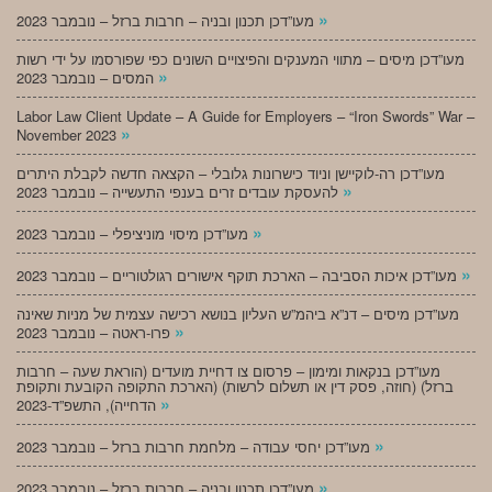
»
מעו”דכן תכנון ובניה – חרבות ברזל – נובמבר 2023
מעו”דכן מיסים – מתווי המענקים והפיצויים השונים כפי שפורסמו על ידי רשות
»
המסים – נובמבר 2023
Labor Law Client Update – A Guide for Employers – “Iron Swords” War –
»
November 2023
מעו”דכן רה-לוקיישן וניוד כישרונות גלובלי – הקצאה חדשה לקבלת היתרים
»
להעסקת עובדים זרים בענפי התעשייה – נובמבר 2023
»
מעו”דכן מיסוי מוניציפלי – נובמבר 2023
»
מעו”דכן איכות הסביבה – הארכת תוקף אישורים רגולטוריים – נובמבר 2023
מעו”דכן מיסים – דנ”א ביהמ”ש העליון בנושא רכישה עצמית של מניות שאינה
»
פרו-ראטה – נובמבר 2023
מעו”דכן בנקאות ומימון – פרסום צו דחיית מועדים (הוראת שעה – חרבות
ברזל) (חוזה, פסק דין או תשלום לרשות) (הארכת התקופה הקובעת ותקופת
»
הדחייה), התשפ”ד-2023
»
מעו”דכן יחסי עבודה – מלחמת חרבות ברזל – נובמבר 2023
»
מעו”דכן תכנון ובניה – חרבות ברזל – נובמבר 2023