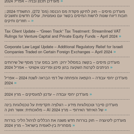
»
מעו”דכן תכנון ובניה – אפריל 2024
;מעו”דכן מיסים – חוק לתיקון פקודת מס הכנסה (מס’ 272), התשפ”ד-2024:
חובות דיווח שונות לרשות המיסים בקשר עם נאמנויות, עולים חדשים ותושבים
»
חוזרים ותיקים –
Tax Client Update – “Green Track” Tax Treatment: Streamlined VAT
»
Rulings for Venture Capital and Private Equity Funds – April 2024
Corporate Law Legal Update – Additional Regulatory Relief for Israeli
»
Companies Traded on Certain Foreign Exchanges – April 2024
מעו”דכן מיסים – בקשה במסלול ירוק: חיוב במס ערך מוסף של שירותים
»
הניתנים לקרנות השקעה בהון סיכון ופרייבט אקוויטי – אפריל 2024
מעו”דכן יחסי עבודה – הקפאה והפחתה של דמי הבראה לשנת 2024 – אפריל
»
2024
»
מעו”דכן יחסי עבודה – עדכון למעסיקים – מרץ 2024
מעו”דכן סייבר וטכנולוגיות מידע – רגולציה תקדימית על טכנולוגיות בינה
»
מלאכותית: אושר חוק ה – AI של האיחוד האירופי – מרץ 2024
מעו”דכן ליטיגציה – חוק בוררות חדש משנה את הכללים לניהול הליכי בוררות
»
מסחרית בין-לאומית בישראל – מרץ 2024