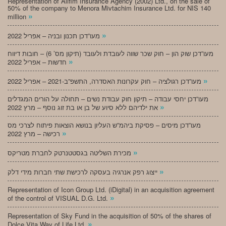
Representation of Alifim Insurance Agency (2002) Ltd., on the sale of
50% of the company to Menora Mivtachim Insurance Ltd. for NIS 140
»
million
»
מעו”דכן תכנון ובניה – אפריל 2022
מעו”דכן שוק הון – חוק שכר שווה לעובדת ולעובד (תיקון מס’ 6) – חובות דיווח
»
חדשות – אפריל 2022
»
מעו”דכן רגולציה – חוק עקרונות האסדרה, התשפ”ב-2021 – אפריל 2022
מעו”דכן יחסי עבודה – תיקון חוק עבודת נשים – תחולה על הורים המגדלים
»
את ילדיהם ללא סיוע של בן או בת זוג נוסף – מרץ 2022
מעו”דכן מיסים – פסיקת ביהמ”ש העליון בנושא הוצאות פיתוח לצרכי מס
»
רכישה – מרץ 2022
»
מכירת השליטה בגסטטנרטק לחברת מטריקס
»
ייצוג רפק אנרגיה בעסקה לרכישת שתי חברות מידי דלק
Representation of Icon Group Ltd. (iDigital) in an acquisition agreement
»
of the control of VISUAL D.G. Ltd.
Representation of Sky Fund in the acquisition of 50% of the shares of
»
Dolce Vita Way of Life Ltd.