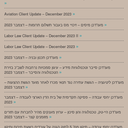
»
»
Aviation Client Update – December 2023
»
מעו”דכן מיסים – זיכויי מס בעבור תשלום תרומות – דצמבר 2023
»
Labor Law Client Update – December 2023 II
»
Labor Law Client Update – December 2023
»
מעו”דכן תכנון ובניה – דצמבר 2023
מעו”דכן סייבר וטכנולוגיות מידע – עיגון סמכויות נרחבות לשב”כ בזירת
»
הטכנולוגיה והסייבר – דצמבר 2023
מעו”דכן ליטיגציה – הגשת עתירה נגד תנאי מכרז לאחר מועד הגשת ההצעות –
»
דצמבר 2023
מעו”דכן יחסי עבודה – פסיקה תקדימית של בית הדין הארצי לעבודה – דצמבר
»
2023
מעו”דכן היי-טק, טכנולוגיה והון סיכון – ערוץ מענקים מהיר לחברות עם תזרים
»
מזומנים קצר – דצמבר 2023
מעו”דכן יחסי עבודה – תיקון מס’ 5 לחוק הגנה על עובדים בשעת חירום ותיקון