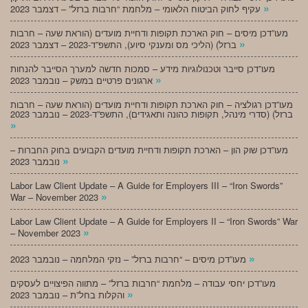
»
עקיף לחוק הביטוח הלאומי – מלחמת “חרבות ברזל” – דצמבר 2023
מעו”דכן מיסים – חוק הארכת תקופות ודחיית מועדים (הוראת שעה – חרבות
»
ברזל) (הליכי מס ומענקי סיוע), התשפ”ד-2023 – דצמבר 2023
מעו”דכן סייבר וטכנולוגיות מידע – סמכות חדשה למערך הסייבר להנחות
»
ארגונים פרטיים במשק – נובמבר 2023
מעו”דכן רגולציה – חוק הארכת תקופות ודחיית מועדים (הוראת שעה – חרבות
ברזל) (סדרי מינהל, תקופות כהונה ותאגידים), התשפ”ד-2023 – נובמבר 2023
»
מעו”דכן שוק הון – הארכת תקופות ודחיית מועדים הקבועים בחוק החברות –
»
נובמבר 2023
Labor Law Client Update – A Guide for Employers III – “Iron Swords”
»
War – November 2023
Labor Law Client Update – A Guide for Employers II – “Iron Swords” War
»
– November 2023
»
מעו”דכן מיסים – “חרבות ברזל” – נזקי המלחמה – נובמבר 2023
מעו”דכן יחסי עבודה – מלחמת “חרבות ברזל” – מתווה הפיצויים לעסקים
»
והקלות בחל”ת – נובמבר 2023