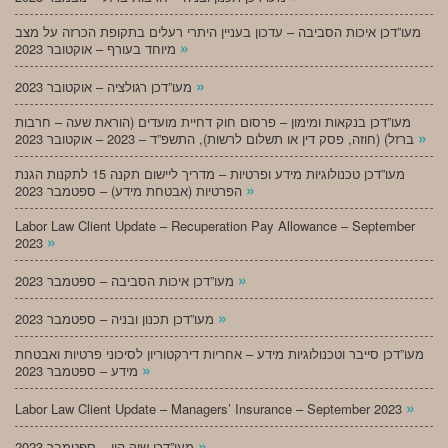
מעו”דכן איכות הסביבה – עדכון בעניין היתרי רעלים בתקופת הכרזה על מצב
»
מיוחד בעורף – אוקטובר 2023
»
מעו”דכן רגולציה – אוקטובר 2023
מעו”דכן בנקאות ומימון – פרסום חוק דחיית מועדים (הוראת שעה – חרבות
»
ברזל) (חוזה, פסק דין או תשלום לרשות), התשפ”ד – 2023 – אוקטובר 2023
מעו”דכן טכנולוגיות מידע ופרטיות – מדריך ליישום תקנה 15 לתקנות הגנת
»
הפרטיות (אבטחת מידע) – ספטמבר 2023
Labor Law Client Update – Recuperation Pay Allowance – September
»
2023
»
מעו”דכן איכות הסביבה – ספטמבר 2023
»
מעו”דכן תכנון ובניה – ספטמבר 2023
מעו”דכן סייבר וטכנולוגיות מידע – אחריות דירקטוריון לסיכוני פרטיות ואבטחת
»
מידע – ספטמבר 2023
»
Labor Law Client Update – Managers’ Insurance – September 2023
»
מעו”דכן שוק הון – ספטמבר 2023