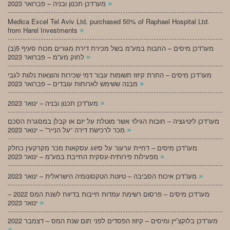
»
מעו”דכן תכנון ובניה – פברואר 2023
Medica Excel Tel Aviv Ltd. purchased 50% of Raphael Hospital Ltd.
»
from Harel Investments
מעו”דכן מיסים – החבות במע”מ בשל מכירת דירת מגורים מכוח סעיף 5(ב)
»
לחוק מע”מ – פברואר 2023
מעו”דכן מיסים – התרת קיזוז תשומות עבור דמי שכירות והוצאות נלוות לגבי
»
מבנה ששימש לארוחות עובדים – פברואר 2023
»
מעו”דכן תכנון ובניה – ינואר 2023
מעו”דכן ליטיגציה – חובות הגילוי אשר מוטלת על יזם או קבלן במסגרת הסכם
»
מכר לרכישת דירה “על הנייר” – ינואר 2023
מעו”דכן מיסים – דחיית ערעור על סיווג עסקאות מכר מקרקעין כחלק
»
מפעילות פירותית-עסקית החייבת במע”מ – ינואר 2023
»
מעו”דכן איכות הסביבה – טיוטת הטקסונומיה הישראלית – ינואר 2023
מעו”דכן מיסים – פרסום רשימת עמדות חייבות בדיווח לשנת המס 2022 –
»
ינואר 2023
מעו”דכן בלוקצ’יין ומיסים – קיזוז הפסדים לפני תום שנת המס – דצמבר 2022
»