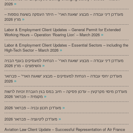
»
2026
מעו”דכן דיני עבודה – מבצע ‘שאגת הארי’ – היתר העסקה בשעות נוספות –
»
מרץ 2026
Labor & Employment Client Updates – General Permit for Extended
»
Working Hours – Operation ‘Roaring Lion’ – March 2026
Labor & Employment Client Updates – Essential Sectors – including the
»
High-Tech Sector – March 2026
מעו”דכן דיני עבודה – מבצע ‘שאגת הארי’ – הנחיות למעסיקים בענף הבניה
»
והשיפוצים – מרץ 2026
מעו”דכן יחסי עבודה – הנחיות למעסיקים – מבצע “שאגת הארי” – פברואר
»
2026
מעו”דכן מיסוי מקרקעין – עדכון פסיקה – חיוב במס בגין העברת זכויות לרשות
»
מקומית – פברואר 2026
»
מעו”דכן תכנון ובניה – פברואר 2026
»
מעו”דכן ליטיגציה – פברואר 2026
Aviation Law Client Update – Successful Representation of Air France