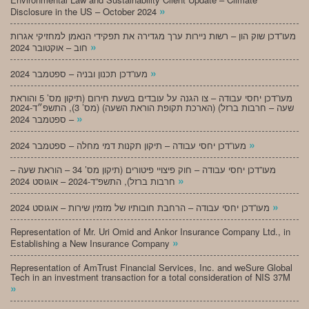
»
Disclosure in the US – October 2024
מעו”דכן שוק הון – רשות ניירות ערך מגדירה את תפקידי הנאמן למחזיקי אגרות
»
חוב – אוקטובר 2024
»
מעו”דכן תכנון ובניה – ספטמבר 2024
מעו”דכן יחסי עבודה – צו הגנה על עובדים בשעת חירום (תיקון מס’ 5 והוראת
שעה – חרבות ברזל) (הארכת תקופת הוראת השעה) (מס’ 3), התשפ״ד-2024
»
– ספטמבר 2024
»
מעו”דכן יחסי עבודה – תיקון תקנות דמי מחלה – ספטמבר 2024
מעו”דכן יחסי עבודה – חוק פיצויי פיטורים (תיקון מס’ 34 – הוראת שעה –
»
חרבות ברזל), התשפ”ד-2024 – אוגוסט 2024
»
מעו”דכן יחסי עבודה – הרחבת חובותיו של מזמין שירות – אוגוסט 2024
Representation of Mr. Uri Omid and Ankor Insurance Company Ltd., in
»
Establishing a New Insurance Company
Representation of AmTrust Financial Services, Inc. and weSure Global
Tech in an investment transaction for a total consideration of NIS 37M
»