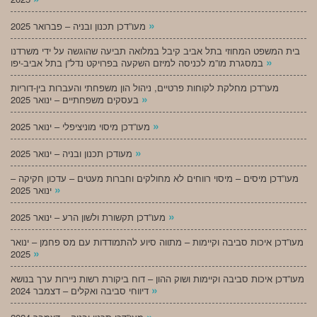
»
מעו”דכן תכנון ובניה – פברואר 2025
בית המשפט המחוזי בתל אביב קיבל במלואה תביעה שהוגשה על ידי משרדנו
»
במסגרת מו”מ לכניסה למיזם השקעה בפרויקט נדל”ן בתל אביב-יפו
מעו”דכן מחלקת לקוחות פרטיים, ניהול הון משפחתי והעברות בין-דוריות
»
בעסקים משפחתיים – ינואר 2025
»
מעו”דכן מיסוי מוניציפלי – ינואר 2025
»
מעודכן תכנון ובניה – ינואר 2025
מעו”דכן מיסים – מיסוי רווחים לא מחולקים וחברות מעטים – עדכון חקיקה –
»
ינואר 2025
»
מעו”דכן תקשורת ולשון הרע – ינואר 2025
מעו”דכן איכות סביבה וקיימות – מתווה סיוע להתמודדות עם מס פחמן – ינואר
»
2025
מעו”דכן איכות סביבה וקיימות ושוק ההון – דוח ביקורת רשות ניירות ערך בנושא
»
דיווחי סביבה ואקלים – דצמבר 2024
»