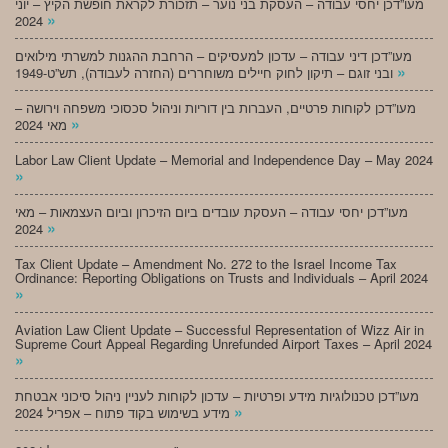
מעו”דכן יחסי עבודה – העסקת בני נוער – תזכורת לקראת חופשת הקיץ – יוני
»
2024
מעו”דכן דיני עבודה – עדכון למעסיקים – הרחבת ההגנות למשרתי מילואים
»
ובני זוגם – תיקון לחוק חיילים משוחררים (החזרה לעבודה), תש”ט-1949
מעו”דכן לקוחות פרטיים, העברות בין דוריות וניהול סכסוכי משפחה וירושה –
»
מאי 2024
Labor Law Client Update – Memorial and Independence Day – May 2024
»
מעו”דכן יחסי עבודה – העסקת עובדים ביום הזיכרון וביום העצמאות – מאי
»
2024
Tax Client Update – Amendment No. 272 to the Israel Income Tax
Ordinance: Reporting Obligations on Trusts and Individuals – April 2024
»
Aviation Law Client Update – Successful Representation of Wizz Air in
Supreme Court Appeal Regarding Unrefunded Airport Taxes – April 2024
»
מעו”דכן טכנולוגיות מידע ופרטיות – עדכון לקוחות לעניין ניהול סיכוני אבטחת
»
מידע בשימוש בקוד פתוח – אפריל 2024