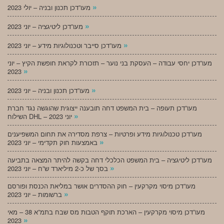
»
מעו”דכן תכנון ובניה – יולי 2023
»
מעו”דכן ליטיגציה – יוני 2023
»
מעו”דכן סייבר וטכנולוגיות מידע – יוני 2023
מעו”דכן יחסי עבודה – העסקת בני נוער – תזכורת לקראת חופשת הקיץ – יוני
»
2023
»
מעו”דכן תכנון ובניה – יוני 2023
מעו”דכן תעופה – בית המשפט דחה תובענה ייצוגית שהוגשה נגד חברת
»
השילוח DHL – יוני 2023
מעו”דכן טכנולוגיות מידע ופרטיות – צרפת מסדירה את תחום המשפיענים
»
באמצעות חוק תקדימי – יוני 2023
מעו”דכן ליטיגציה – בית המשפט הכלכלי דחה בקשה להיתר המצאה בתביעה
»
בסך של כ-2 מיליארד ש”ח – יוני 2023
מעו”דכן מיסוי מקרקעין – חוק ההסדרים אושר במליאת הכנסת ופורסם
»
ברשומות – יוני 2023
מעו”דכן מיסוי מקרקעין – הארכת תוקף הטבות מס שבח בתמ”א 38 – מאי
»
2023