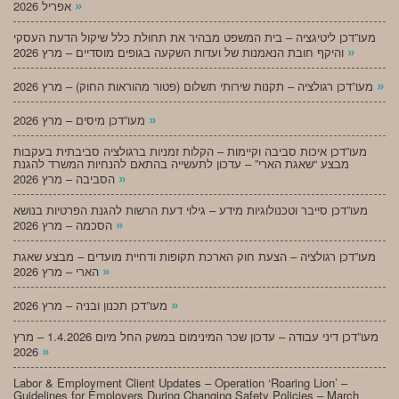
»
אפריל 2026
מעו”דכן ליטיגציה – בית המשפט מבהיר את תחולת כלל שיקול הדעת העסקי
»
והיקף חובת הנאמנות של ועדות השקעה בגופים מוסדיים – מרץ 2026
»
מעו”דכן רגולציה – תקנות שירותי תשלום (פטור מהוראות החוק) – מרץ 2026
»
מעו”דכן מיסים – מרץ 2026
מעו”דכן איכות סביבה וקיימות – הקלות זמניות ברגולציה סביבתית בעקבות
מבצע “שאגת הארי” – עדכון לתעשייה בהתאם להנחיות המשרד להגנת
»
הסביבה – מרץ 2026
מעו”דכן סייבר וטכנולוגיות מידע – גילוי דעת הרשות להגנת הפרטיות בנושא
»
הסכמה – מרץ 2026
מעו”דכן רגולציה – הצעת חוק הארכת תקופות ודחיית מועדים – מבצע שאגת
»
הארי – מרץ 2026
»
מעו”דכן תכנון ובניה – מרץ 2026
מעו”דכן דיני עבודה – עדכון שכר המינימום במשק החל מיום 1.4.2026 – מרץ
»
2026
Labor & Employment Client Updates – Operation ‘Roaring Lion’ –
Guidelines for Employers During Changing Safety Policies – March