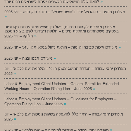
»
האם עולם המשקיעים הכשירים ייפתח לישראלים רבים יותר?
מעו”דכן מיסים – סיווגו של יחיד כ”תושב ישראל” – תזכיר חוק חדש – יולי 2025
»
מעו”דכן מחלקת לקוחות פרטיים, ניהול הון משפחתי והעברות בין-דוריות
בעסקים משפחתיים ומחלקת מיסים – חלוקת דיבידנד לשם ביצוע הסכמי
»
חלוקה – יולי 2025
»
מעו”דכן איכות סביבה וקיימות – הוראת ניהול בנקאי תקין 345 – יוני 2025
»
מעו”דכן תכנון ובניה – יוני 2025
מעו”דכן יחסי עבודה – הגדרת המושג “משק חיוני” – מלחמת “עם כלביא” – יוני
»
2025
Labor & Employment Client Updates – General Permit for Extended
»
Working Hours – Operation Rising Lion – June 2025
Labor & Employment Client Updates – Guidelines for Employers –
»
Operation Rising Lion – June 2025
מעו”דכן יחסי עבודה – היתר כללי להעסקה בשעות נוספות “עם כלביא” – יוני
»
2025
»
מעו”דכן יחסי עבודה – הנחיות למעסיקים – “עם כלביא” – יוני 2025