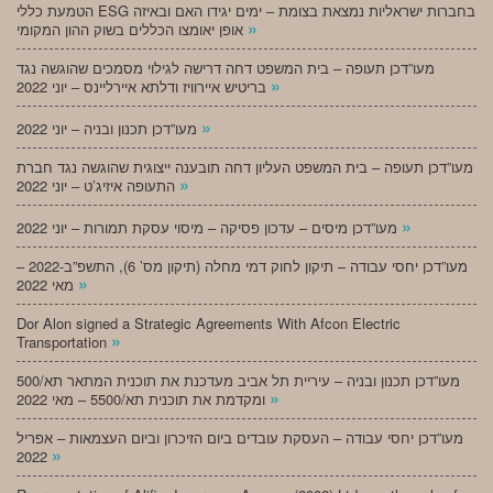
הטמעת כללי ESG בחברות ישראליות נמצאת בצומת – ימים יגידו האם ובאיזה
»
אופן יאומצו הכללים בשוק ההון המקומי
מעו”דכן תעופה – בית המשפט דחה דרישה לגילוי מסמכים שהוגשה נגד
»
בריטיש איירוויז ודלתא איירליינס – יוני 2022
»
מעו”דכן תכנון ובניה – יוני 2022
מעו”דכן תעופה – בית המשפט העליון דחה תובענה ייצוגית שהוגשה נגד חברת
»
התעופה איזיג’ט – יוני 2022
»
מעו”דכן מיסים – עדכון פסיקה – מיסוי עסקת תמורות – יוני 2022
מעו”דכן יחסי עבודה – תיקון לחוק דמי מחלה (תיקון מס’ 6), התשפ”ב-2022 –
»
מאי 2022
Dor Alon signed a Strategic Agreements With Afcon Electric
»
Transportation
מעו”דכן תכנון ובניה – עיריית תל אביב מעדכנת את תוכנית המתאר תא/500
»
ומקדמת את תוכנית תא/5500 – מאי 2022
מעו”דכן יחסי עבודה – העסקת עובדים ביום הזיכרון וביום העצמאות – אפריל
»
2022