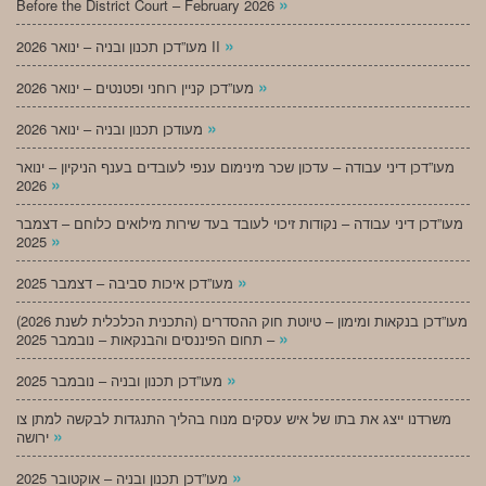
»
Before the District Court – February 2026
»
מעו”דכן תכנון ובניה – ינואר 2026 II
»
מעו”דכן קניין רוחני ופטנטים – ינואר 2026
»
מעודכן תכנון ובניה – ינואר 2026
מעו”דכן דיני עבודה – עדכון שכר מינימום ענפי לעובדים בענף הניקיון – ינואר
»
2026
מעו”דכן דיני עבודה – נקודות זיכוי לעובד בעד שירות מילואים כלוחם – דצמבר
»
2025
»
מעו”דכן איכות סביבה – דצמבר 2025
מעו”דכן בנקאות ומימון – טיוטת חוק ההסדרים (התכנית הכלכלית לשנת 2026)
»
– תחום הפיננסים והבנקאות – נובמבר 2025
»
מעו”דכן תכנון ובניה – נובמבר 2025
משרדנו ייצג את בתו של איש עסקים מנוח בהליך התנגדות לבקשה למתן צו
»
ירושה
»
מעו”דכן תכנון ובניה – אוקטובר 2025