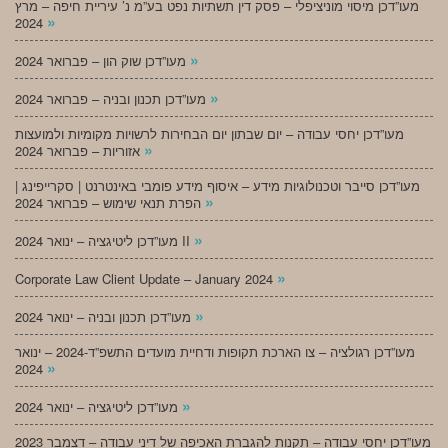
מעו”דכן מיסוי מוניציפלי – פסק דין תשתיות נפט בע”מ נ’ עיריית חיפה – מרץ
»
2024
»
מעו”דכן שוק הון – פברואר 2024
»
מעו”דכן תכנון ובניה – פברואר 2024
מעו”דכן יחסי עבודה – יום שבתון יום הבחירות לרשויות מקומיות ולמועצות
»
אזוריות – פברואר 2024
מעו”דכן סייבר וטכנולוגיות מידע – איסוף מידע פומבי באינטרנט | סקרייפינג |
»
הפרת תנאי שימוש – פברואר 2024
»
מעו”דכן ליטיגציה – ינואר 2024 II
»
Corporate Law Client Update – January 2024
»
מעו”דכן תכנון ובניה – ינואר 2024
מעו”דכן רגולציה – צו הארכת תקופות ודחיית מועדים התשפ”ד-2024 – ינואר
»
2024
»
מעו”דכן ליטיגציה – ינואר 2024
מעו”דכן יחסי עבודה – תקנות להגברת האכיפה של דיני עבודה – דצמבר 2023