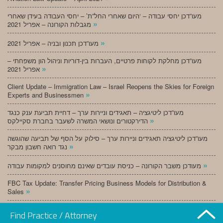
מעו”דכן יחסי עבודה – ‘היום שאחרי החל”ת’ – יחסי העבודה בעידן שאחרי
»
מגבלות הקורונה – אפריל 2021
»
מעו”דכן תכנון ובניה – אפריל 2021
מעו”דכן מחלקת לקוחות פרטיים, העברות בין-דוריות וניהול הון משפחתי –
»
אפריל 2021
Client Update – Immigration Law – Israel Reopens the Skies for Foreign
»
Experts and Businessmen
מעו”דכן ליטיגציה – תאגידים וניירות ערך – דחיית תביעת ענק כנגד
»
הדירקטורים ונושאי המשרה לשעבר בחברת סקיילקס
מעו”דכן ליטיגציה תאגידים וניירות ערך – סילוק על הסף של תביעה שהוגשה
»
נגד רואה חשבון מבקר
»
מעודכן משבר הקורונה – כניסת עובדים שאינם מחוסנים למקומות עבודה
FBC Tax Update: Transfer Pricing Business Models for Distribution &
»
Sales
»
מעו”דכן תכנון ובניה – מרץ 2021
Find Practice / Attorney