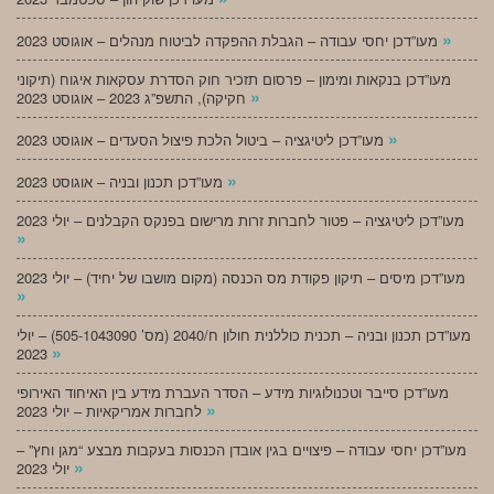
»
מעו”דכן יחסי עבודה – הגבלת ההפקדה לביטוח מנהלים – אוגוסט 2023
מעו”דכן בנקאות ומימון – פרסום תזכיר חוק הסדרת עסקאות איגוח (תיקוני
»
חקיקה), התשפ”ג 2023 – אוגוסט 2023
»
מעו”דכן ליטיגציה – ביטול הלכת פיצול הסעדים – אוגוסט 2023
»
מעו”דכן תכנון ובניה – אוגוסט 2023
מעו”דכן ליטיגציה – פטור לחברות זרות מרישום בפנקס הקבלנים – יולי 2023
»
מעו”דכן מיסים – תיקון פקודת מס הכנסה (מקום מושבו של יחיד) – יולי 2023
»
מעו”דכן תכנון ובניה – תכנית כוללנית חולון ח/2040 (מס’ 505-1043090) – יולי
»
2023
מעו”דכן סייבר וטכנולוגיות מידע – הסדר העברת מידע בין האיחוד האירופי
»
לחברות אמריקאיות – יולי 2023
מעו”דכן יחסי עבודה – פיצויים בגין אובדן הכנסות בעקבות מבצע “מגן וחץ” –
»
יולי 2023