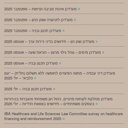
»
מעו”דכן איכות סביבה וקיימות – ספטמבר 2025
»
מעו”דכן ליטיגציה ושוק ההון – ספטמבר 2025
»
מעו”דכן תכנון ובניה – ספטמבר 2025
»
מעו”דכן שוק הון – חידושים בדיני ניירות ערך – אוגוסט 2025
»
מעו”דכן מיסים – נוהל גילוי מרצון – הוראת שעה – אוגוסט 2025
»
מעו”דכן תכנון ובניה – אוגוסט 2025
מעו”דכן דיני עבודה – מתווה הפיצויים לחופשה ללא תשלום (חל”ת) – “עם
»
כלביא” – יולי 2025
»
מעו”דכן תכנון ובניה – יולי 2025
מעו”דכן מחלקת לקוחות פרטיים, ניהול הון משפחתי והעברות בין-דוריות
»
בעסקים משפחתיים – חידושים בצוואות הדדיות – יולי 2025
IBA Healthcare and Life Sciences Law Committee survey on healthcare
»
financing and reimbursement 2025