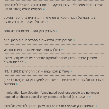
מעו”דכן מיסוי מוניציפלי – עדכון פסיקה – הנחת נכס ריק במקביל לנכס הרוס
»
בתקופה השניה (03.01.2022)
היעד הבא של רכבת הסטארט-אפ ניישן: החברה הערבית | ספר ההייטק
»
הישראלי 2021 – עיתון דה מרקר
»
מעו”דכן שוק ההון – פרשת נסטלה-אסם
»
מעו”דכן תכנון ובניה – חוק ההסדרים וחוק תכנון ובניה
»
מעו”דכן התחדשות עירונית – חוק ההסדרים
מעו”דכן הגירה – רישיון עבודה להעסקת עובדים זרים יהודים (זכאי שבות)
»
בחברות היי-טק
»
מעו”דכן תכנון ובניה – חוק ההסדרים (15.11.2021)
(07.11.2021) מעודכן טכנולוגיות מידע ופרטיות – הצעת חוק לתיקון חוק הגנת
»
הפרטיות
Immigration Law Update – Vaccinated businesspeople are no longer
»
required to obtain special entry permits to Israel (1.11.2021)
»
משפחת ברק תשקיע בחברת הביטוח איילון ותהפוך לשותפה של ווישור