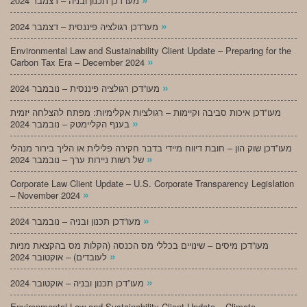
מעו”דכן תכנון ובניה – דצמבר 2024
»
מעו”דכן רגולציה פיננסית – דצמבר 2024
Environmental Law and Sustainability Client Update – Preparing for the
»
Carbon Tax Era – December 2024
»
מעו”דכן רגולציה פיננסית – נובמבר 2024
מעו”דכן איכות סביבה וקיימות – רגולציות אקלימיות: מפתח להצלחה יזמית
»
בענף הקליימטק – נובמבר 2024
מעו”דכן שוק הון – חובת דיווח מיידי בדבר חקירה פלילית או הליך בירור מנהלי
»
של רשות ניירות ערך – נובמבר 2024
Corporate Law Client Update – U.S. Corporate Transparency Legislation
»
– November 2024
»
מעו”דכן תכנון ובניה – נובמבר 2024
מעו”דכן מיסים – שינויים בכללי מס הכנסה (הקלות מס בהקצאת מניות
»
לעובדים) – אוקטובר 2024
»
מעו”דכן תכנון ובניה – אוקטובר 2024
Environmental Law and Sustainability Client Update – Climate