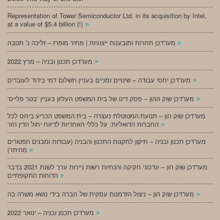
Representation of Tower Semiconductor Ltd. in its acquisition by Intel,
»
at a value of $5.4 billion (!)
»
מעו”דכן תחרות ותובענות ייצוגיות | מחיר מופרז – זליכה נ’ תנובה
»
מעו”דכן תכנון ובניה – מרץ 2022
»
מעו”דכן יחסי עבודה – שינויים זמניים בעניין תשלום דמי בידוד לעובדים
»
‘מעו”דכן שוק ההון – פסק דינו של בית המשפט העליון בעניין ‘בטר פלייס
מעו”דכן שוק הון – תנועת המטוטלת נעצרה – בית המשפט הכריע ביחס לכל
»
החברות הדואליות: על כללי האחריות לדיווח יחול הדין הזר
מעו”דכן תכנון ובניה – תיקון לתקנות התכנון והבניה (עבודות ומבנים הפטורים
»
מהיתר)
מעו”דכן שוק הון – עדכוני חקיקה והנחיות רשות ניירות ערך לשנת 2021 בדבר
»
הדוחות התקופתיים
»
מעו”דכן שוק הון – ניצול הזדמנות עסקית של חברה בידי נושא משרה בה
»
מעו”דכן תכנון ובניה – ינואר 2022