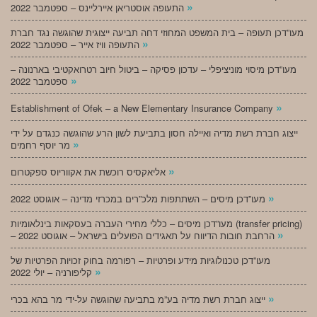
»
התעופה אוסטריאן איירליינס – ספטמבר 2022
מעו”דכן תעופה – בית המשפט המחוזי דחה תביעה ייצוגית שהוגשה נגד חברת
»
התעופה וויז אייר – ספטמבר 2022
מעו”דכן מיסוי מוניציפלי – עדכון פסיקה – ביטול חיוב רטרואקטיבי בארנונה –
»
ספטמבר 2022
»
Establishment of Ofek – a New Elementary Insurance Company
ייצוג חברת רשת מדיה ואיילה חסון בתביעת לשון הרע שהוגשה כנגדם על ידי
»
מר יוסף רחמים
»
אליאקסיס רוכשת את אקווריוס ספקטרום
»
מעו”דכן מיסים – השתתפות מלכ”רים במכרזי מדינה – אוגוסט 2022
מעו”דכן מיסים – כללי מחירי העברה בעסקאות בינלאומיות (transfer pricing)
»
– הרחבת חובות הדיווח על תאגידים הפועלים בישראל – אוגוסט 2022
מעו”דכן טכנולוגיות מידע ופרטיות – רפורמה בחוק זכויות הפרטיות של
»
קליפורניה – יולי 2022
»
ייצוג חברת רשת מדיה בע”מ בתביעה שהוגשה על-ידי מר בהא בכרי